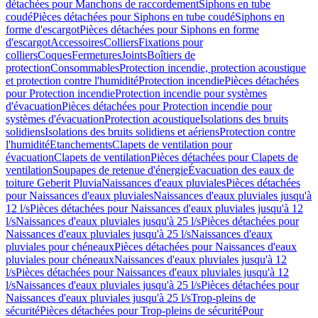
détachées pour Manchons de raccordement
Siphons en tube
coudé
Pièces détachées pour Siphons en tube coudé
Siphons en
forme d'escargot
Pièces détachées pour Siphons en forme
d'escargot
Accessoires
Colliers
Fixations pour
colliers
Coques
Fermetures
Joints
Boîtiers de
protection
Consommables
Protection incendie, protection acoustique
et protection contre l'humidité
Protection incendie
Pièces détachées
pour Protection incendie
Protection incendie pour systèmes
d'évacuation
Pièces détachées pour Protection incendie pour
systèmes d'évacuation
Protection acoustique
Isolations des bruits
solidiens
Isolations des bruits solidiens et aériens
Protection contre
l'humidité
Etanchements
Clapets de ventilation pour
évacuation
Clapets de ventilation
Pièces détachées pour Clapets de
ventilation
Soupapes de retenue d'énergie
Évacuation des eaux de
toiture Geberit Pluvia
Naissances d'eaux pluviales
Pièces détachées
pour Naissances d'eaux pluviales
Naissances d'eaux pluviales jusqu'à
12 l/s
Pièces détachées pour Naissances d'eaux pluviales jusqu'à 12
l/s
Naissances d'eaux pluviales jusqu'à 25 l/s
Pièces détachées pour
Naissances d'eaux pluviales jusqu'à 25 l/s
Naissances d'eaux
pluviales pour chéneaux
Pièces détachées pour Naissances d'eaux
pluviales pour chéneaux
Naissances d'eaux pluviales jusqu'à 12
l/s
Pièces détachées pour Naissances d'eaux pluviales jusqu'à 12
l/s
Naissances d'eaux pluviales jusqu'à 25 l/s
Pièces détachées pour
Naissances d'eaux pluviales jusqu'à 25 l/s
Trop-pleins de
sécurité
Pièces détachées pour Trop-pleins de sécurité
Pour