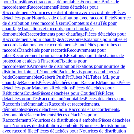
pour Transitions et raccords, démontables
Fermetures
Boîtes de
raccordement
Raccordements
Pièces détachées pour
Raccordements
Nourrices de distribution avec raccord fileté
Pièces
détachées pour Nourrices de distribution avec raccord fileté
Nourrice
de distribution avec raccord à sertir
Compteurs d'eau
Tés pour
chauffage
Transitions et raccords pour chauffage,
démontables
Raccordements pour chauffage
Pièces détachées pour
Raccordements pour chauffage
Accessoires
Isolations pour tubes et
raccords
Isolations pour raccordements
Étanchéités pour tubes et
raccords
Étanchéités pour raccords
Recouvrements pour
tubes
Recouvrement pour raccords
Fixations pour tubes
Gaines de
protection et aides à l'insertion
Fixations pour
raccordements
Armoires de distribution
Fixations pour nourrice de
distribution
Joints d’étanchéité
Packs de vis pour assemblages à
bride
Consommables
Geberit PushFit
Tubes ML
Tubes ML pour
chauffage
Raccords
Pièces détachées pour Raccords
Manchons
Pièces
détachées pour Manchons
Réductions
Pièces détachées pour
Réductions
Coudes
Pièces détachées pour Coudes
Tés
Pièces
détachées pour Tés
Raccords indémontables
Pièces détachées pour
Raccords indémontables
Raccords et raccordements,
démontables
Pièces détachées pour Raccords et raccordements,
démontables
Raccordements
Pièces détachées pour
Raccordements
Nourrices de distribution à emboîter
Pièces détachées
pour Nourrices de distribution à emboîter
Nourrices de distribution
avec raccord fileté
Pièces détachées pour Nourrices de distribution