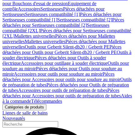
pour Bouchons d'essai de pression
Equipement de
contrôle
Accessoires
Sertisseuses
Pièces détachées pour
Sertisseuses
Sertisseuses compatibilité [1]
Pièces détachées pour
Sertisseuses compatibilité [1]
Sertisseuses compatibilité [2]
Pièces
détachées pour Sertisseuses compatibilité [2]
Sertisseuses
compatibilité [2XL]
Pièces détachées pour Sertisseuses compatibilité
[2XL]
Mallettes universelles
Pièces détachées pour Mallettes
universelles
Mallettes universelles
Pièces détachées pour Mallettes
universelles
Outils pour Geberit Silent-db20 / Geberit PE
Pièces
détachées pour Outils pour Geberit Silent-db20 / Geberit PE
Outils à
souder électrique
Pièces détachées pour Outils à souder
électrique
Accessoires pour outillage à souder électrique
Outils pour
soudure au miroir
Pièces détachées pour Outils pour soudure au
miroir
Accessoires pour outils pour soudure au miroir
Pièces
détachées pour Accessoires pour outils pour soudure au miroir
Outils
de préparation de tubes
Pièces détachées pour Outils de préparation
de tubes
Accessoires pour outils de préparation de tubes
Pièces
détachées pour Accessoires pour outils de préparation de tubes
Aides
à la commande
Télécommandes
Catégories de produits
Lignes de salle de bains
Nouveautés