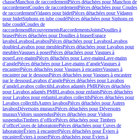
chasse
Manchon de raccordement
Pièces détachées pour Manchon de
raccordement
Coudes de raccordement
Pièces détachées pour Coudes
de raccordement
Vidages pour bidet
Pièces détachées pour Vidages
pour bidet
Siphons en tube coudé
Pièces détachées pour Siphons en
tube coudé
Coudes de
raccordement
Recouvrements
Raccordements
Joints
Douilles à
braser
Pièces détachées pour Douilles à braser
Espace
lavabo
Lavabos
Lavabos
Pièces détachées pour Lavabos
Lavabos
doubles
Lavabos pour meubles
Pièces détachées pour Lavabos pour
meubles
Vasques à poser
Pièces détachées pour Vasques à
poser
Lave-mains
Pièces détachées pour Lave-mains
Lave-mains
d’angle
Pièces détachées pour Lave-mains d’angle
Vasques à
encastrer
Pièces détachées pour Vasques à encastrer
Vasques à
encastrer par le dessous
Pièces détachées pour Vasques à encastrer
par le dessous
Lavabos d’angle
Pièces détachées pour Lavabos
d’angle
Lavabos collectifs
Lavabos adaptés PMR
Pièces détachées
pour Lavabos adaptés PMR
Lavabos pour enfants
Pièces détachées
pour Lavabos pour enfants
Lavabos collectifs
Pièces détachées pour
Lavabos collectifs
Autres lavabos
Pièces détachées pour Autres
lavabos
Déversoirs muraux
Pièces détachées pour Déversoirs
muraux
Vidoirs suspendus
Pièces détachées pour Vidoirs
suspendus
Timbres dʼoffice
Pièces détachées pour Timbres
dʼoffice
Cuves de laboratoire
Pièces détachées pour Cuves de
laboratoire
Éviers à encastrer
Pièces détachées pour Éviers à
encastrer
Éviers à poser
Pièces détachées pour Éviers à