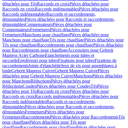
détachées pour Tés
Raccords en croix
Pièces détachées pour
Raccords en croix
Raccords indémontables
Pièces détachées pour
Raccords indémontables
Raccords et raccordements,
démontables
Pièces détachées pour Raccords et raccordements,
démontables
Compensateurs
Pièces détachées pour
Compensateurs
Fermetures
Pièces détachées pour
Fermetures
Manchons pour chauffage
Pièces détachées pour
Manchons pour chauffage
Tés pour chauffage
Pièces détachées pour
Tés pour chauffage
Raccordements pour chauffage
Pièces détachées
pour Raccordements pour chauffage
Accessoires pour Geberit
Mapress Acier Carbone
Etanchements pour tubes et
raccords
Enjoliveurs pour tubes
Fixations pour tubes
Fixations de
raccordements
Joints d'étanchéité
Jeux de vis pour assemblages à
bride
Geberit Mapress Cuivre
Geberit Mapress Cuivre
Pièces
détachées pour Geberit Mapress Cuivre
Manchons
Pièces détachées
pour Manchons
Réductions
Pièces détachées pour
Réductions
Coudes
Pièces détachées pour Coudes
Tés
Pièces
détachées pour Tés
Raccords en croix
Pièces détachées pour
Raccords en croix
Raccords indémontables
Pièces détachées pour
Raccords indémontables
Raccords et raccordements,
démontables
Pièces détachées pour Raccords et raccordements,
démontables
Fermetures
Pièces détachées pour
Fermetures
Raccordements
Pièces détachées pour Raccordements
Tés
pour chauffage
Pièces détachées pour Tés pour
chauffage
Raccordements pour chauffage
Pièces détachées pour