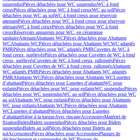
suspendus
Pièces détachées pour WC suspendus
WC à fond
creux
Pièces détachées pour WC à fond creux
WC au sol
Pièces
détachées pour WC au sol
WC à fond creux pour réservoir
attenant
Pièces détachées pour WC à fond creux pour réservoir
attenant
WC à fond creux
Pièces détachées pour WC à fond
creux
Réservoirs apparents pour WC, en céramique
sanitaire
Attenant
Abattants WC
Pièces détachées pour Abattants
WC
Abattants WC
Pièces détachées pour Abattants WC
WC adaptés
PMR
Pièces détachées pour WC adaptés PMR
Cuvettes de WC à
fond creux, surélevés
Pièces détachées pour Cuvettes de WC à fond
creux, surélevés
Cuvettes de WC à fond creux, rallongés
Pièces
détachées pour Cuvettes de WC à fond creux, rallongés
Abattants
WC adaptés PMR
Pièces détachées pour Abattants WC adaptés
PMR
Abattants WC
Pièces détachées pour Abattants WC
Lunettes
d’abattant
Pièces détachées pour Lunettes d’abattant
WC pour
enfants
Pièces détachées pour WC pour enfants
WC suspendus
Pièces
détachées pour WC suspendus
WC au sol
Pièces détachées pour WC
au sol
Abattants WC pour enfants
Pièces détachées pour Abattants
WC pour enfants
Abattants WC
Pièces détachées pour Abattants
WC
Lunettes d’abattant
Pièces détachées pour Lunettes
d’abattant
Siège à la turque
Avec rinçage
Accessoires
Matériel de
fixation
Bidets
Bidets suspendus
Pièces détachées pour Bidets
suspendus
Bidets au sol
Pièces détachées pour Bidets au
sol
Accessoires
Pièces détachées pour Accessoires
Plaques de
déclenchement et commandes de WC
Plaques de