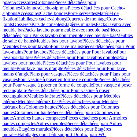
poser
Accessoires
Colonnes
Pièces détachées pour
Colonnes
Colonnes
Cache-siphons
Pièces détachées pour Cache-
siphons
Accessoires
Cache-bondes
Porte-serviettes
Matériel de
fixation
Habillages cache-siphons
Equerres de montage
Couvre-
joints
Dosserets
Kits de consoles
Étagères murales
Packs lavabo avec
meuble bas
Packs lavabo pour meuble avec meuble bas
Pièces
détachées pour Packs lavabo pour meuble avec meuble bas
Meubles
de salle de bains
Meubles bas pour lavabo
Pièces détachées pour
Meubles bas pour lavabo
Pour lave-mains
Pièces détachées pour Pour
lave-mains
Pour lavabos
Pièces détachées pour Pour lavabos
Pour
lavabos doubles
Pièces détachées pour Pour lavabos doubles
Pour
lavabos pour meuble
Pièces détachées pour Pour lavabos pour
meuble
Pour lave-mains d’angle
Pièces détachées pour Pour lave-
mains d’angle
Plans pour vasques
Pièces détachées pour Plans pour
vasques
Pour vasque à poser en forme de coupelle
Pièces détachées
pour Pour vasque à poser en forme de coupelle
Pour vasque à poser
rectangulaire
Pièces détachées pour Pour vasque à poser
rectangulaire
Meubles latéraux
Pièces détachées pour Meubles
latéraux
Meubles latéraux bas
Pièces détachées pour Meubles
latéraux bas
Colonnes hautes
Pièces détachées pour Colonnes
hautes
Colonnes mi-haute
Pièces détachées pour Colonnes mi-
haute
Armoires hautes compactes
Pièces détachées pour Armoires
hautes compactes
Autres meubles
Pièces détachées pour Autres
meubles
Étagères murales
Pièces détachées pour Étagères
murales
Habillages pour bâti-support Duofix pour WC