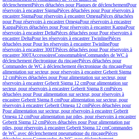
déclenchement
Pièces détachées pour Plaques de déclenchement
Pour
réservoirs à encastrer Sigma
Pièces détachées pour Pour réservoirs à
encastrer Sigma
Pour réservoirs à encastrer Omega
Pièces détachées
pour Pour réservoirs à encastrer Omega
Pour réservoirs à encastrer
Kappa
Pièces détachées pour Pour réservoirs à encastrer Kappa
Pour
réservoirs à encastrer Delta
Pièces détachées pour Pour réservoirs à
encastrer Delta
Pour les réservoirs à encastrer Twinline
Pièces
détachées pour Pour les réservoirs à encastrer Twinline
Pour
réservoirs à encastrer 300T
Pièces détachées pour Pour réservoirs à
encastrer 300T
Accessoires
Consommables
Commandes de WC à
déclenchement électronique du rinçage
Pièces détachées pour
Commandes de WC à déclenchement électronique du rinçage
Pour
alimentation sur secteur, pour réservoirs à encastrer Geberit Sigma
12 cm
Pièces détachées pour Pour alimentation sur secteur, pour
réservoirs à encastrer Geberit Sigma 12 cm
Pour alimentation sur
secteur, pour réservoirs à encastrer Geberit Sigma 8 cm
Pièces
détachées pour Pour alimentation sur secteur, pour réservoirs à
encastrer Geberit Sigma 8 cm
Pour alimentation sur secteur, pour
réservoirs à encastrer Geberit Omega 12 cm
Pièces détachées pour
Pour alimentation sur secteur, pour réservoirs à encastrer Geberit
Omega 12 cm
Pour alimentation par piles, pour réservoirs à encastrer
Geberit Sigma 12 cm
Pièces détachées pour Pour alimentation par
piles, pour réservoirs à encastrer Geberit Sigma 12 cm
Commandes
de WC avec déclenchement pneumatique du rinçage
Pièces
détachées pour Commandes de WC avec déclenchement