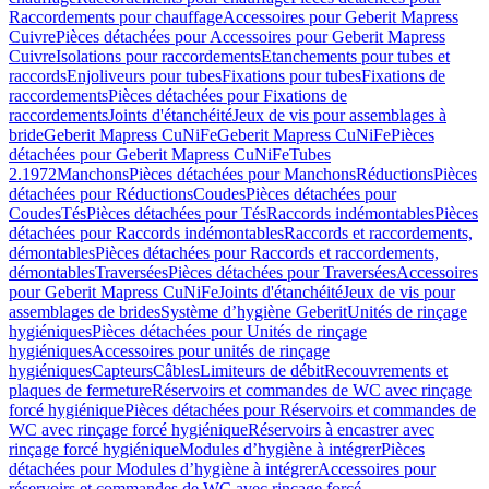
Raccordements pour chauffage
Accessoires pour Geberit Mapress
Cuivre
Pièces détachées pour Accessoires pour Geberit Mapress
Cuivre
Isolations pour raccordements
Etanchements pour tubes et
raccords
Enjoliveurs pour tubes
Fixations pour tubes
Fixations de
raccordements
Pièces détachées pour Fixations de
raccordements
Joints d'étanchéité
Jeux de vis pour assemblages à
bride
Geberit Mapress CuNiFe
Geberit Mapress CuNiFe
Pièces
détachées pour Geberit Mapress CuNiFe
Tubes
2.1972
Manchons
Pièces détachées pour Manchons
Réductions
Pièces
détachées pour Réductions
Coudes
Pièces détachées pour
Coudes
Tés
Pièces détachées pour Tés
Raccords indémontables
Pièces
détachées pour Raccords indémontables
Raccords et raccordements,
démontables
Pièces détachées pour Raccords et raccordements,
démontables
Traversées
Pièces détachées pour Traversées
Accessoires
pour Geberit Mapress CuNiFe
Joints d'étanchéité
Jeux de vis pour
assemblages de brides
Système d’hygiène Geberit
Unités de rinçage
hygiéniques
Pièces détachées pour Unités de rinçage
hygiéniques
Accessoires pour unités de rinçage
hygiéniques
Capteurs
Câbles
Limiteurs de débit
Recouvrements et
plaques de fermeture
Réservoirs et commandes de WC avec rinçage
forcé hygiénique
Pièces détachées pour Réservoirs et commandes de
WC avec rinçage forcé hygiénique
Réservoirs à encastrer avec
rinçage forcé hygiénique
Modules d’hygiène à intégrer
Pièces
détachées pour Modules d’hygiène à intégrer
Accessoires pour
réservoirs et commandes de WC avec rinçage forcé