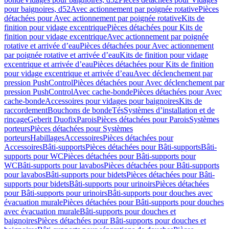
pour baignoires, d52
Avec actionnement par poignée rotative
Pièces
détachées pour Avec actionnement par poignée rotative
Kits de
finition pour vidage excentrique
Pièces détachées pour Kits de
finition pour vidage excentrique
Avec actionnement par poignée
rotative et arrivée d’eau
Pièces détachées pour Avec actionnement
par poignée rotative et arrivée d’eau
Kits de finition pour vidage
excentrique et arrivée d’eau
Pièces détachées pour Kits de finition
pour vidage excentrique et arrivée d’eau
Avec déclenchement par
pression PushControl
Pièces détachées pour Avec déclenchement par
pression PushControl
Avec cache-bonde
Pièces détachées pour Avec
cache-bonde
Accessoires pour vidages pour baignoires
Kits de
raccordement
Bouchons de bonde
Tés
Systèmes d’installation et de
rinçage
Geberit Duofix
Parois
Pièces détachées pour Parois
Systèmes
porteurs
Pièces détachées pour Systèmes
porteurs
Habillages
Accessoires
Pièces détachées pour
Accessoires
Bâti-supports
Pièces détachées pour Bâti-supports
Bâti-
supports pour WC
Pièces détachées pour Bâti-supports pour
WC
Bâti-supports pour lavabos
Pièces détachées pour Bâti-supports
pour lavabos
Bâti-supports pour bidets
Pièces détachées pour Bâti-
supports pour bidets
Bâti-supports pour urinoirs
Pièces détachées
pour Bâti-supports pour urinoirs
Bâti-supports pour douches avec
évacuation murale
Pièces détachées pour Bâti-supports pour douches
avec évacuation murale
Bâti-supports pour douches et
baignoires
Pièces détachées pour Bâti-supports pour douches et