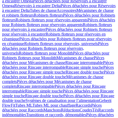
à encastrer Omega
Pièces détachées pour Réservoirs à encastrer
Omega
Réservoirs à encastrer Delta
Pièces détachées pour Réservoirs
à encastrer Delta
Tubes de chasse
Accessoires
Mécanismes de chasse
et robinets flotteurs
Robinets flotteurs
Pièces détachées pour Robinets
flotteurs
Robinets flotteurs pour réservoirs apparents
Pièces détachées
pour Robinets flotteurs pour réservoirs apparents
Robinets flotteurs
pour réservoirs à encastrer
Pièces détachées pour Robinets flotteurs
pour réservoirs à encastrer
Robinets flotteurs pour réservoirs en
céramique
Pièces détachées pour Robinets flotteurs pour réservoirs
en céramique
Robinets flotteurs pour réservoirs, universels
Pièces
détachées pour Robinets flotteurs pour réservoirs,
universels
Robinets flotteurs pour Monolith
Pièces détachées pour
Robinets flotteurs pour Monolith
Mécanismes de chasse
Pièces
détachées pour Mécanismes de chasse
Rinçage interrompable
Pièces
détachées pour Rinçage interrompable
Rinçage simple touche
Pièces
détachées pour Rinçage simple touche
Rinçage double touche
Pièces
détachées pour Rinçage double touche
Mécanismes de chasse
complets
Pièces détachées pour Mécanismes de chasse
complets
Rinçage interrompable
Pièces détachées pour Rinçage
interrompable
Rinçage simple touche
Pièces détachées pour Rinçage
simple touche
Rinçage double touche
Pièces détachées pour Rinçage
double touche
Systèmes de canalisation pour l’alimentation
Geberit
FlowFit
Tubes ML
Tubes ML pour chauffage
Raccords
Pièces
détachées pour Raccords
Manchons
Réductions
Coudes
Tés
Raccords
indémontables
Transitions et raccords, démontables
Pièces détachées