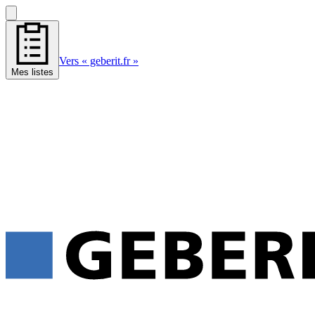
Vers « geberit.fr »
Mes listes