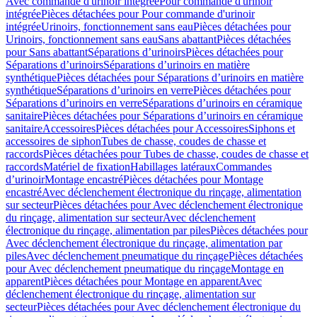
Avec commande d'urinoir intégrée
Pour commande d'urinoir
intégrée
Pièces détachées pour Pour commande d'urinoir
intégrée
Urinoirs, fonctionnement sans eau
Pièces détachées pour
Urinoirs, fonctionnement sans eau
Sans abattant
Pièces détachées
pour Sans abattant
Séparations d’urinoirs
Pièces détachées pour
Séparations d’urinoirs
Séparations d’urinoirs en matière
synthétique
Pièces détachées pour Séparations d’urinoirs en matière
synthétique
Séparations d’urinoirs en verre
Pièces détachées pour
Séparations d’urinoirs en verre
Séparations d’urinoirs en céramique
sanitaire
Pièces détachées pour Séparations d’urinoirs en céramique
sanitaire
Accessoires
Pièces détachées pour Accessoires
Siphons et
accessoires de siphon
Tubes de chasse, coudes de chasse et
raccords
Pièces détachées pour Tubes de chasse, coudes de chasse et
raccords
Matériel de fixation
Habillages latéraux
Commandes
dʼurinoir
Montage encastré
Pièces détachées pour Montage
encastré
Avec déclenchement électronique du rinçage, alimentation
sur secteur
Pièces détachées pour Avec déclenchement électronique
du rinçage, alimentation sur secteur
Avec déclenchement
électronique du rinçage, alimentation par piles
Pièces détachées pour
Avec déclenchement électronique du rinçage, alimentation par
piles
Avec déclenchement pneumatique du rinçage
Pièces détachées
pour Avec déclenchement pneumatique du rinçage
Montage en
apparent
Pièces détachées pour Montage en apparent
Avec
déclenchement électronique du rinçage, alimentation sur
secteur
Pièces détachées pour Avec déclenchement électronique du