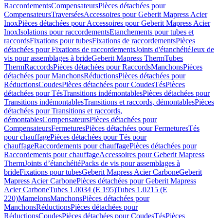
Raccordements
Compensateurs
Pièces détachées pour
Compensateurs
Traversées
Accessoires pour Geberit Mapress Acier
Inox
Pièces détachées pour Accessoires pour Geberit Mapress Acier
Inox
Isolations pour raccordements
Etanchements pour tubes et
raccords
Fixations pour tubes
Fixations de raccordements
Pièces
détachées pour Fixations de raccordements
Joints d'étanchéité
Jeux de
vis pour assemblages à bride
Geberit Mapress Therm
Tubes
Therm
Raccords
Pièces détachées pour Raccords
Manchons
Pièces
détachées pour Manchons
Réductions
Pièces détachées pour
Réductions
Coudes
Pièces détachées pour Coudes
Tés
Pièces
détachées pour Tés
Transitions indémontables
Pièces détachées pour
Transitions indémontables
Transitions et raccords, démontables
Pièces
détachées pour Transitions et raccords,
démontables
Compensateurs
Pièces détachées pour
Compensateurs
Fermetures
Pièces détachées pour Fermetures
Tés
pour chauffage
Pièces détachées pour Tés pour
chauffage
Raccordements pour chauffage
Pièces détachées pour
Raccordements pour chauffage
Accessoires pour Geberit Mapress
Therm
Joints d’étanchéité
Packs de vis pour assemblages à
bride
Fixations pour tubes
Geberit Mapress Acier Carbone
Geberit
Mapress Acier Carbone
Pièces détachées pour Geberit Mapress
Acier Carbone
Tubes 1.0034 (E 195)
Tubes 1.0215 (E
220)
Mamelons
Manchons
Pièces détachées pour
Manchons
Réductions
Pièces détachées pour
Réductions
Coudes
Pièces détachées pour Coudes
Tés
Pièces