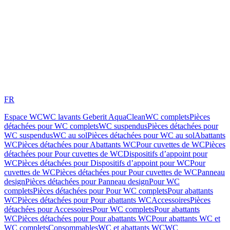
FR
Espace WC
WC lavants Geberit AquaClean
WC complets
Pièces
détachées pour WC complets
WC suspendus
Pièces détachées pour
WC suspendus
WC au sol
Pièces détachées pour WC au sol
Abattants
WC
Pièces détachées pour Abattants WC
Pour cuvettes de WC
Pièces
détachées pour Pour cuvettes de WC
Dispositifs d’appoint pour
WC
Pièces détachées pour Dispositifs d’appoint pour WC
Pour
cuvettes de WC
Pièces détachées pour Pour cuvettes de WC
Panneau
design
Pièces détachées pour Panneau design
Pour WC
complets
Pièces détachées pour Pour WC complets
Pour abattants
WC
Pièces détachées pour Pour abattants WC
Accessoires
Pièces
détachées pour Accessoires
Pour WC complets
Pour abattants
WC
Pièces détachées pour Pour abattants WC
Pour abattants WC et
WC complets
Consommables
WC et abattants WC
WC