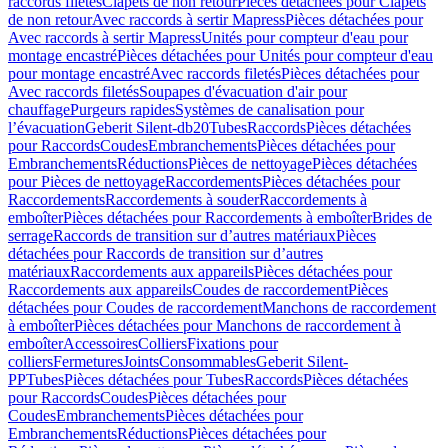
raccords filetés
Clapets de non retour
Pièces détachées pour Clapets
de non retour
Avec raccords à sertir Mapress
Pièces détachées pour
Avec raccords à sertir Mapress
Unités pour compteur d'eau pour
montage encastré
Pièces détachées pour Unités pour compteur d'eau
pour montage encastré
Avec raccords filetés
Pièces détachées pour
Avec raccords filetés
Soupapes d'évacuation d'air pour
chauffage
Purgeurs rapides
Systèmes de canalisation pour
l’évacuation
Geberit Silent-db20
Tubes
Raccords
Pièces détachées
pour Raccords
Coudes
Embranchements
Pièces détachées pour
Embranchements
Réductions
Pièces de nettoyage
Pièces détachées
pour Pièces de nettoyage
Raccordements
Pièces détachées pour
Raccordements
Raccordements à souder
Raccordements à
emboîter
Pièces détachées pour Raccordements à emboîter
Brides de
serrage
Raccords de transition sur d’autres matériaux
Pièces
détachées pour Raccords de transition sur d’autres
matériaux
Raccordements aux appareils
Pièces détachées pour
Raccordements aux appareils
Coudes de raccordement
Pièces
détachées pour Coudes de raccordement
Manchons de raccordement
à emboîter
Pièces détachées pour Manchons de raccordement à
emboîter
Accessoires
Colliers
Fixations pour
colliers
Fermetures
Joints
Consommables
Geberit Silent-
PP
Tubes
Pièces détachées pour Tubes
Raccords
Pièces détachées
pour Raccords
Coudes
Pièces détachées pour
Coudes
Embranchements
Pièces détachées pour
Embranchements
Réductions
Pièces détachées pour