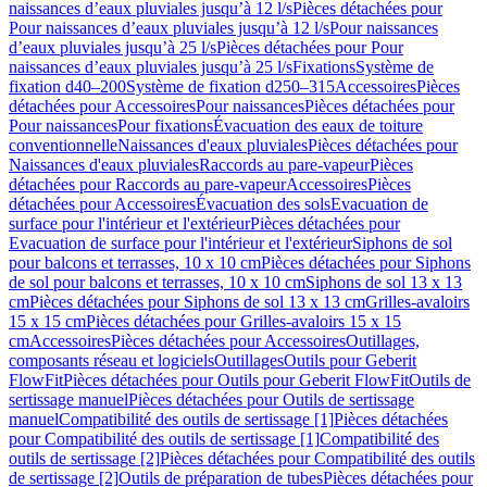
naissances d’eaux pluviales jusqu’à 12 l/s
Pièces détachées pour
Pour naissances d’eaux pluviales jusqu’à 12 l/s
Pour naissances
d’eaux pluviales jusqu’à 25 l/s
Pièces détachées pour Pour
naissances d’eaux pluviales jusqu’à 25 l/s
Fixations
Système de
fixation d40–200
Système de fixation d250–315
Accessoires
Pièces
détachées pour Accessoires
Pour naissances
Pièces détachées pour
Pour naissances
Pour fixations
Évacuation des eaux de toiture
conventionnelle
Naissances d'eaux pluviales
Pièces détachées pour
Naissances d'eaux pluviales
Raccords au pare-vapeur
Pièces
détachées pour Raccords au pare-vapeur
Accessoires
Pièces
détachées pour Accessoires
Évacuation des sols
Evacuation de
surface pour l'intérieur et l'extérieur
Pièces détachées pour
Evacuation de surface pour l'intérieur et l'extérieur
Siphons de sol
pour balcons et terrasses, 10 x 10 cm
Pièces détachées pour Siphons
de sol pour balcons et terrasses, 10 x 10 cm
Siphons de sol 13 x 13
cm
Pièces détachées pour Siphons de sol 13 x 13 cm
Grilles-avaloirs
15 x 15 cm
Pièces détachées pour Grilles-avaloirs 15 x 15
cm
Accessoires
Pièces détachées pour Accessoires
Outillages,
composants réseau et logiciels
Outillages
Outils pour Geberit
FlowFit
Pièces détachées pour Outils pour Geberit FlowFit
Outils de
sertissage manuel
Pièces détachées pour Outils de sertissage
manuel
Compatibilité des outils de sertissage [1]
Pièces détachées
pour Compatibilité des outils de sertissage [1]
Compatibilité des
outils de sertissage [2]
Pièces détachées pour Compatibilité des outils
de sertissage [2]
Outils de préparation de tubes
Pièces détachées pour