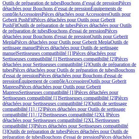
Outils de préparation de tubes
Bouchons d’essai de pression
Pièces
détachées pour Bouchons d’essai de pression
Équipements de
contrôle
Accessoires
Pièces détachées pour Accessoires
Outils pour
Geberit PushFit
Pièces détachées pour Outils pour Geberit
PushFit
Outils de préparation de tubes
Pièces détachées pour Outils
de préparation de tubes
Bouchons d'essai de pression
Pièces
détachées pour Bouchons d'essai de pression
Outils pour Geberit
Mepla
Pièces détachées pour Outils pour Geberit Mepla
Outils de
sertissage manuel
Pièces détachées pour Outils de sertissage
manuel
Sertisseuses compatibilité [1]
Pièces détachées pour
Sertisseuses compatibilité [1]
Sertisseuses compatibilité [2]
Pièces
détachées pour Sertisseuses compatibilité [2]
Outils de préparation de
tubes
Pièces détachées pour Outils de préparation de tubes
Bouchons
d'essai de pression
Pièces détachées pour Bouchons d'essai de
pression
Équipement de contrôle
Accessoires
Outils pour Geberit
Mapress
Pièces détachées pour Outils pour Geberit
Mapress
Sertisseuses compatibilité [1]
Pièces détachées pour
Sertisseuses compatibilité [1]
Sertisseuses compatibilité [2]
Pièces
détachées pour Sertisseuses compatibilité [2]
Outils de sertissage
compatibilité [1] / [2]
Pièces détachées pour Outils de sertissage
compatibilité [1] / [2]
Sertisseuses compatibilité [2XL]
Pièces
détachées pour Sertisseuses compatibilité [2XL]
Sertisseuses
compatibilité [3]
Pièces détachées pour Sertisseuses compatibilité
[3]
Outils de préparation de tubes
Pièces détachées pour Outils de
préparation de tubes
Bouchons d'essai de pression
Pièces détachées