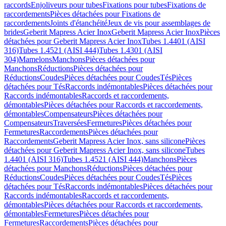
raccords
Enjoliveurs pour tubes
Fixations pour tubes
Fixations de
raccordements
Pièces détachées pour Fixations de
raccordements
Joints d'étanchéité
Jeux de vis pour assemblages de
brides
Geberit Mapress Acier Inox
Geberit Mapress Acier Inox
Pièces
détachées pour Geberit Mapress Acier Inox
Tubes 1.4401 (AISI
316)
Tubes 1.4521 (AISI 444)
Tubes 1.4301 (AISI
304)
Mamelons
Manchons
Pièces détachées pour
Manchons
Réductions
Pièces détachées pour
Réductions
Coudes
Pièces détachées pour Coudes
Tés
Pièces
détachées pour Tés
Raccords indémontables
Pièces détachées pour
Raccords indémontables
Raccords et raccordements,
démontables
Pièces détachées pour Raccords et raccordements,
démontables
Compensateurs
Pièces détachées pour
Compensateurs
Traversées
Fermetures
Pièces détachées pour
Fermetures
Raccordements
Pièces détachées pour
Raccordements
Geberit Mapress Acier Inox, sans silicone
Pièces
détachées pour Geberit Mapress Acier Inox, sans silicone
Tubes
1.4401 (AISI 316)
Tubes 1.4521 (AISI 444)
Manchons
Pièces
détachées pour Manchons
Réductions
Pièces détachées pour
Réductions
Coudes
Pièces détachées pour Coudes
Tés
Pièces
détachées pour Tés
Raccords indémontables
Pièces détachées pour
Raccords indémontables
Raccords et raccordements,
démontables
Pièces détachées pour Raccords et raccordements,
démontables
Fermetures
Pièces détachées pour
Fermetures
Raccordements
Pièces détachées pour