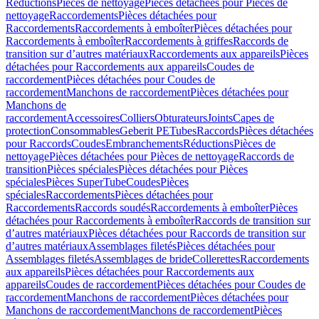
Réductions
Pièces de nettoyage
Pièces détachées pour Pièces de
nettoyage
Raccordements
Pièces détachées pour
Raccordements
Raccordements à emboîter
Pièces détachées pour
Raccordements à emboîter
Raccordements à griffes
Raccords de
transition sur d’autres matériaux
Raccordements aux appareils
Pièces
détachées pour Raccordements aux appareils
Coudes de
raccordement
Pièces détachées pour Coudes de
raccordement
Manchons de raccordement
Pièces détachées pour
Manchons de
raccordement
Accessoires
Colliers
Obturateurs
Joints
Capes de
protection
Consommables
Geberit PE
Tubes
Raccords
Pièces détachées
pour Raccords
Coudes
Embranchements
Réductions
Pièces de
nettoyage
Pièces détachées pour Pièces de nettoyage
Raccords de
transition
Pièces spéciales
Pièces détachées pour Pièces
spéciales
Pièces SuperTube
Coudes
Pièces
spéciales
Raccordements
Pièces détachées pour
Raccordements
Raccords soudés
Raccordements à emboîter
Pièces
détachées pour Raccordements à emboîter
Raccords de transition sur
d’autres matériaux
Pièces détachées pour Raccords de transition sur
d’autres matériaux
Assemblages filetés
Pièces détachées pour
Assemblages filetés
Assemblages de bride
Collerettes
Raccordements
aux appareils
Pièces détachées pour Raccordements aux
appareils
Coudes de raccordement
Pièces détachées pour Coudes de
raccordement
Manchons de raccordement
Pièces détachées pour
Manchons de raccordement
Manchons de raccordement
Pièces