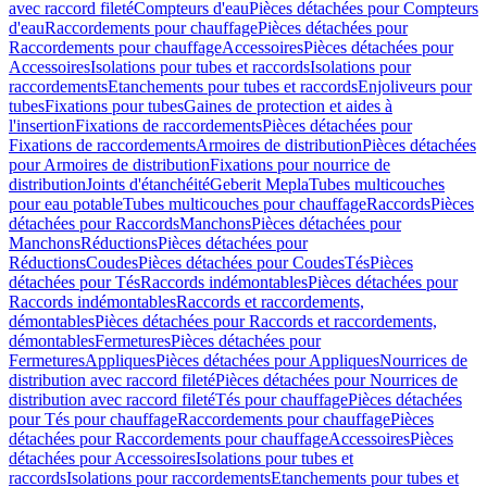
avec raccord fileté
Compteurs d'eau
Pièces détachées pour Compteurs
d'eau
Raccordements pour chauffage
Pièces détachées pour
Raccordements pour chauffage
Accessoires
Pièces détachées pour
Accessoires
Isolations pour tubes et raccords
Isolations pour
raccordements
Etanchements pour tubes et raccords
Enjoliveurs pour
tubes
Fixations pour tubes
Gaines de protection et aides à
l'insertion
Fixations de raccordements
Pièces détachées pour
Fixations de raccordements
Armoires de distribution
Pièces détachées
pour Armoires de distribution
Fixations pour nourrice de
distribution
Joints d'étanchéité
Geberit Mepla
Tubes multicouches
pour eau potable
Tubes multicouches pour chauffage
Raccords
Pièces
détachées pour Raccords
Manchons
Pièces détachées pour
Manchons
Réductions
Pièces détachées pour
Réductions
Coudes
Pièces détachées pour Coudes
Tés
Pièces
détachées pour Tés
Raccords indémontables
Pièces détachées pour
Raccords indémontables
Raccords et raccordements,
démontables
Pièces détachées pour Raccords et raccordements,
démontables
Fermetures
Pièces détachées pour
Fermetures
Appliques
Pièces détachées pour Appliques
Nourrices de
distribution avec raccord fileté
Pièces détachées pour Nourrices de
distribution avec raccord fileté
Tés pour chauffage
Pièces détachées
pour Tés pour chauffage
Raccordements pour chauffage
Pièces
détachées pour Raccordements pour chauffage
Accessoires
Pièces
détachées pour Accessoires
Isolations pour tubes et
raccords
Isolations pour raccordements
Etanchements pour tubes et