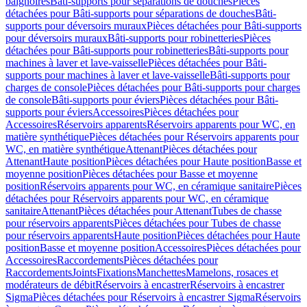
baignoires
Bâti-supports pour séparations de douches
Pièces
détachées pour Bâti-supports pour séparations de douches
Bâti-
supports pour déversoirs muraux
Pièces détachées pour Bâti-supports
pour déversoirs muraux
Bâti-supports pour robinetteries
Pièces
détachées pour Bâti-supports pour robinetteries
Bâti-supports pour
machines à laver et lave-vaisselle
Pièces détachées pour Bâti-
supports pour machines à laver et lave-vaisselle
Bâti-supports pour
charges de console
Pièces détachées pour Bâti-supports pour charges
de console
Bâti-supports pour éviers
Pièces détachées pour Bâti-
supports pour éviers
Accessoires
Pièces détachées pour
Accessoires
Réservoirs apparents
Réservoirs apparents pour WC, en
matière synthétique
Pièces détachées pour Réservoirs apparents pour
WC, en matière synthétique
Attenant
Pièces détachées pour
Attenant
Haute position
Pièces détachées pour Haute position
Basse et
moyenne position
Pièces détachées pour Basse et moyenne
position
Réservoirs apparents pour WC, en céramique sanitaire
Pièces
détachées pour Réservoirs apparents pour WC, en céramique
sanitaire
Attenant
Pièces détachées pour Attenant
Tubes de chasse
pour réservoirs apparents
Pièces détachées pour Tubes de chasse
pour réservoirs apparents
Haute position
Pièces détachées pour Haute
position
Basse et moyenne position
Accessoires
Pièces détachées pour
Accessoires
Raccordements
Pièces détachées pour
Raccordements
Joints
Fixations
Manchettes
Mamelons, rosaces et
modérateurs de débit
Réservoirs à encastrer
Réservoirs à encastrer
Sigma
Pièces détachées pour Réservoirs à encastrer Sigma
Réservoirs