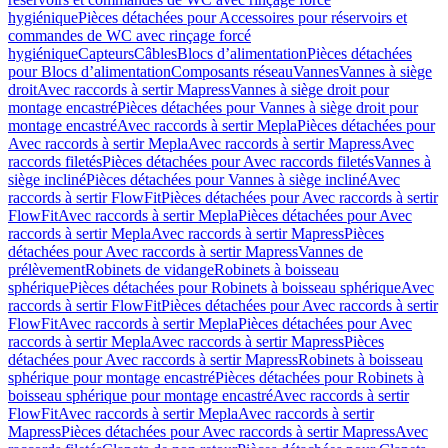
hygiénique
Pièces détachées pour Accessoires pour réservoirs et
commandes de WC avec rinçage forcé
hygiénique
Capteurs
Câbles
Blocs d’alimentation
Pièces détachées
pour Blocs d’alimentation
Composants réseau
Vannes
Vannes à siège
droit
Avec raccords à sertir Mapress
Vannes à siège droit pour
montage encastré
Pièces détachées pour Vannes à siège droit pour
montage encastré
Avec raccords à sertir Mepla
Pièces détachées pour
Avec raccords à sertir Mepla
Avec raccords à sertir Mapress
Avec
raccords filetés
Pièces détachées pour Avec raccords filetés
Vannes à
siège incliné
Pièces détachées pour Vannes à siège incliné
Avec
raccords à sertir FlowFit
Pièces détachées pour Avec raccords à sertir
FlowFit
Avec raccords à sertir Mepla
Pièces détachées pour Avec
raccords à sertir Mepla
Avec raccords à sertir Mapress
Pièces
détachées pour Avec raccords à sertir Mapress
Vannes de
prélèvement
Robinets de vidange
Robinets à boisseau
sphérique
Pièces détachées pour Robinets à boisseau sphérique
Avec
raccords à sertir FlowFit
Pièces détachées pour Avec raccords à sertir
FlowFit
Avec raccords à sertir Mepla
Pièces détachées pour Avec
raccords à sertir Mepla
Avec raccords à sertir Mapress
Pièces
détachées pour Avec raccords à sertir Mapress
Robinets à boisseau
sphérique pour montage encastré
Pièces détachées pour Robinets à
boisseau sphérique pour montage encastré
Avec raccords à sertir
FlowFit
Avec raccords à sertir Mepla
Avec raccords à sertir
Mapress
Pièces détachées pour Avec raccords à sertir Mapress
Avec