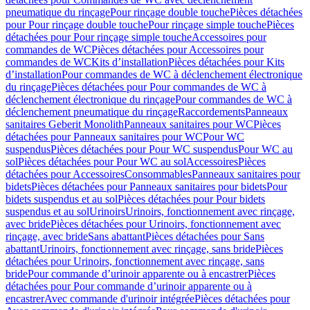
pneumatique du rinçage
Pour rinçage double touche
Pièces détachées
pour Pour rinçage double touche
Pour rinçage simple touche
Pièces
détachées pour Pour rinçage simple touche
Accessoires pour
commandes de WC
Pièces détachées pour Accessoires pour
commandes de WC
Kits d’installation
Pièces détachées pour Kits
d’installation
Pour commandes de WC à déclenchement électronique
du rinçage
Pièces détachées pour Pour commandes de WC à
déclenchement électronique du rinçage
Pour commandes de WC à
déclenchement pneumatique du rinçage
Raccordements
Panneaux
sanitaires Geberit Monolith
Panneaux sanitaires pour WC
Pièces
détachées pour Panneaux sanitaires pour WC
Pour WC
suspendus
Pièces détachées pour Pour WC suspendus
Pour WC au
sol
Pièces détachées pour Pour WC au sol
Accessoires
Pièces
détachées pour Accessoires
Consommables
Panneaux sanitaires pour
bidets
Pièces détachées pour Panneaux sanitaires pour bidets
Pour
bidets suspendus et au sol
Pièces détachées pour Pour bidets
suspendus et au sol
Urinoirs
Urinoirs, fonctionnement avec rinçage,
avec bride
Pièces détachées pour Urinoirs, fonctionnement avec
rinçage, avec bride
Sans abattant
Pièces détachées pour Sans
abattant
Urinoirs, fonctionnement avec rinçage, sans bride
Pièces
détachées pour Urinoirs, fonctionnement avec rinçage, sans
bride
Pour commande d’urinoir apparente ou à encastrer
Pièces
détachées pour Pour commande d’urinoir apparente ou à
encastrer
Avec commande d'urinoir intégrée
Pièces détachées pour