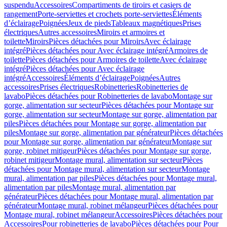
suspendu
Accessoires
Compartiments de tiroirs et casiers de
rangement
Porte-serviettes et crochets porte-serviettes
Éléments
d’éclairage
Poignées
Jeux de pieds
Tableaux magnétiques
Prises
électriques
Autres accessoires
Miroirs et armoires et
toilette
Miroirs
Pièces détachées pour Miroirs
Avec éclairage
intégré
Pièces détachées pour Avec éclairage intégré
Armoires de
toilette
Pièces détachées pour Armoires de toilette
Avec éclairage
intégré
Pièces détachées pour Avec éclairage
intégré
Accessoires
Éléments d’éclairage
Poignées
Autres
accessoires
Prises électriques
Robinetteries
Robinetteries de
lavabo
Pièces détachées pour Robinetteries de lavabo
Montage sur
gorge, alimentation sur secteur
Pièces détachées pour Montage sur
gorge, alimentation sur secteur
Montage sur gorge, alimentation par
piles
Pièces détachées pour Montage sur gorge, alimentation par
piles
Montage sur gorge, alimentation par générateur
Pièces détachées
pour Montage sur gorge, alimentation par générateur
Montage sur
gorge, robinet mitigeur
Pièces détachées pour Montage sur gorge,
robinet mitigeur
Montage mural, alimentation sur secteur
Pièces
détachées pour Montage mural, alimentation sur secteur
Montage
mural, alimentation par piles
Pièces détachées pour Montage mural,
alimentation par piles
Montage mural, alimentation par
générateur
Pièces détachées pour Montage mural, alimentation par
générateur
Montage mural, robinet mélangeur
Pièces détachées pour
Montage mural, robinet mélangeur
Accessoires
Pièces détachées pour
Accessoires
Pour robinetteries de lavabo
Pièces détachées pour Pour