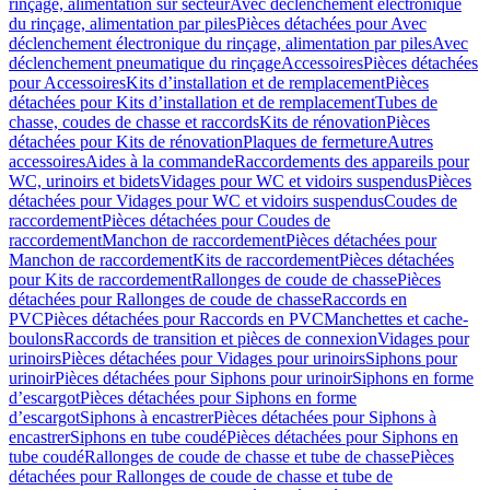
rinçage, alimentation sur secteur
Avec déclenchement électronique
du rinçage, alimentation par piles
Pièces détachées pour Avec
déclenchement électronique du rinçage, alimentation par piles
Avec
déclenchement pneumatique du rinçage
Accessoires
Pièces détachées
pour Accessoires
Kits d’installation et de remplacement
Pièces
détachées pour Kits d’installation et de remplacement
Tubes de
chasse, coudes de chasse et raccords
Kits de rénovation
Pièces
détachées pour Kits de rénovation
Plaques de fermeture
Autres
accessoires
Aides à la commande
Raccordements des appareils pour
WC, urinoirs et bidets
Vidages pour WC et vidoirs suspendus
Pièces
détachées pour Vidages pour WC et vidoirs suspendus
Coudes de
raccordement
Pièces détachées pour Coudes de
raccordement
Manchon de raccordement
Pièces détachées pour
Manchon de raccordement
Kits de raccordement
Pièces détachées
pour Kits de raccordement
Rallonges de coude de chasse
Pièces
détachées pour Rallonges de coude de chasse
Raccords en
PVC
Pièces détachées pour Raccords en PVC
Manchettes et cache-
boulons
Raccords de transition et pièces de connexion
Vidages pour
urinoirs
Pièces détachées pour Vidages pour urinoirs
Siphons pour
urinoir
Pièces détachées pour Siphons pour urinoir
Siphons en forme
d’escargot
Pièces détachées pour Siphons en forme
d’escargot
Siphons à encastrer
Pièces détachées pour Siphons à
encastrer
Siphons en tube coudé
Pièces détachées pour Siphons en
tube coudé
Rallonges de coude de chasse et tube de chasse
Pièces
détachées pour Rallonges de coude de chasse et tube de