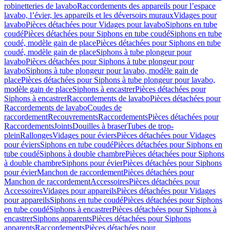
robinetteries de lavabo
Raccordements des appareils pour l’espace
lavabo, l’évier, les appareils et les déversoirs muraux
Vidages pour
lavabo
Pièces détachées pour Vidages pour lavabo
Siphons en tube
coudé
Pièces détachées pour Siphons en tube coudé
Siphons en tube
coudé, modèle gain de place
Pièces détachées pour Siphons en tube
coudé, modèle gain de place
Siphons à tube plongeur pour
lavabo
Pièces détachées pour Siphons à tube plongeur pour
lavabo
Siphons à tube plongeur pour lavabo, modèle gain de
place
Pièces détachées pour Siphons à tube plongeur pour lavabo,
modèle gain de place
Siphons à encastrer
Pièces détachées pour
Siphons à encastrer
Raccordements de lavabo
Pièces détachées pour
Raccordements de lavabo
Coudes de
raccordement
Recouvrements
Raccordements
Pièces détachées pour
Raccordements
Joints
Douilles à braser
Tubes de trop-
plein
Rallonges
Vidages pour éviers
Pièces détachées pour Vidages
pour éviers
Siphons en tube coudé
Pièces détachées pour Siphons en
tube coudé
Siphons à double chambre
Pièces détachées pour Siphons
à double chambre
Siphons pour évier
Pièces détachées pour Siphons
pour évier
Manchon de raccordement
Pièces détachées pour
Manchon de raccordement
Accessoires
Pièces détachées pour
Accessoires
Vidages pour appareils
Pièces détachées pour Vidages
pour appareils
Siphons en tube coudé
Pièces détachées pour Siphons
en tube coudé
Siphons à encastrer
Pièces détachées pour Siphons à
encastrer
Siphons apparents
Pièces détachées pour Siphons
apparents
Raccordements
Pièces détachées pour