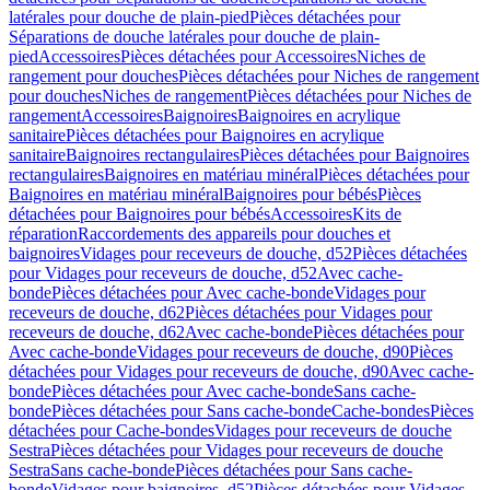
latérales pour douche de plain-pied
Pièces détachées pour
Séparations de douche latérales pour douche de plain-
pied
Accessoires
Pièces détachées pour Accessoires
Niches de
rangement pour douches
Pièces détachées pour Niches de rangement
pour douches
Niches de rangement
Pièces détachées pour Niches de
rangement
Accessoires
Baignoires
Baignoires en acrylique
sanitaire
Pièces détachées pour Baignoires en acrylique
sanitaire
Baignoires rectangulaires
Pièces détachées pour Baignoires
rectangulaires
Baignoires en matériau minéral
Pièces détachées pour
Baignoires en matériau minéral
Baignoires pour bébés
Pièces
détachées pour Baignoires pour bébés
Accessoires
Kits de
réparation
Raccordements des appareils pour douches et
baignoires
Vidages pour receveurs de douche, d52
Pièces détachées
pour Vidages pour receveurs de douche, d52
Avec cache-
bonde
Pièces détachées pour Avec cache-bonde
Vidages pour
receveurs de douche, d62
Pièces détachées pour Vidages pour
receveurs de douche, d62
Avec cache-bonde
Pièces détachées pour
Avec cache-bonde
Vidages pour receveurs de douche, d90
Pièces
détachées pour Vidages pour receveurs de douche, d90
Avec cache-
bonde
Pièces détachées pour Avec cache-bonde
Sans cache-
bonde
Pièces détachées pour Sans cache-bonde
Cache-bondes
Pièces
détachées pour Cache-bondes
Vidages pour receveurs de douche
Sestra
Pièces détachées pour Vidages pour receveurs de douche
Sestra
Sans cache-bonde
Pièces détachées pour Sans cache-
bonde
Vidages pour baignoires, d52
Pièces détachées pour Vidages