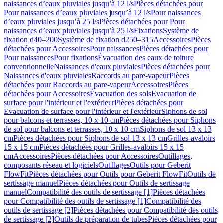
naissances d’eaux pluviales jusqu’à 12 l/s
Pièces détachées pour
Pour naissances d’eaux pluviales jusqu’à 12 l/s
Pour naissances
d’eaux pluviales jusqu’à 25 l/s
Pièces détachées pour Pour
naissances d’eaux pluviales jusqu’à 25 l/s
Fixations
Système de
fixation d40–200
Système de fixation d250–315
Accessoires
Pièces
détachées pour Accessoires
Pour naissances
Pièces détachées pour
Pour naissances
Pour fixations
Évacuation des eaux de toiture
conventionnelle
Naissances d'eaux pluviales
Pièces détachées pour
Naissances d'eaux pluviales
Raccords au pare-vapeur
Pièces
détachées pour Raccords au pare-vapeur
Accessoires
Pièces
détachées pour Accessoires
Évacuation des sols
Evacuation de
surface pour l'intérieur et l'extérieur
Pièces détachées pour
Evacuation de surface pour l'intérieur et l'extérieur
Siphons de sol
pour balcons et terrasses, 10 x 10 cm
Pièces détachées pour Siphons
de sol pour balcons et terrasses, 10 x 10 cm
Siphons de sol 13 x 13
cm
Pièces détachées pour Siphons de sol 13 x 13 cm
Grilles-avaloirs
15 x 15 cm
Pièces détachées pour Grilles-avaloirs 15 x 15
cm
Accessoires
Pièces détachées pour Accessoires
Outillages,
composants réseau et logiciels
Outillages
Outils pour Geberit
FlowFit
Pièces détachées pour Outils pour Geberit FlowFit
Outils de
sertissage manuel
Pièces détachées pour Outils de sertissage
manuel
Compatibilité des outils de sertissage [1]
Pièces détachées
pour Compatibilité des outils de sertissage [1]
Compatibilité des
outils de sertissage [2]
Pièces détachées pour Compatibilité des outils
de sertissage [2]
Outils de préparation de tubes
Pièces détachées pour