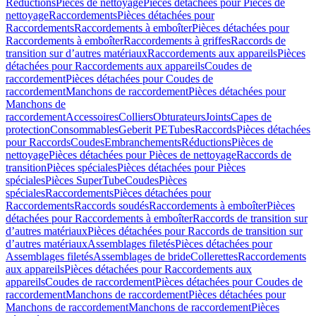
Réductions
Pièces de nettoyage
Pièces détachées pour Pièces de
nettoyage
Raccordements
Pièces détachées pour
Raccordements
Raccordements à emboîter
Pièces détachées pour
Raccordements à emboîter
Raccordements à griffes
Raccords de
transition sur d’autres matériaux
Raccordements aux appareils
Pièces
détachées pour Raccordements aux appareils
Coudes de
raccordement
Pièces détachées pour Coudes de
raccordement
Manchons de raccordement
Pièces détachées pour
Manchons de
raccordement
Accessoires
Colliers
Obturateurs
Joints
Capes de
protection
Consommables
Geberit PE
Tubes
Raccords
Pièces détachées
pour Raccords
Coudes
Embranchements
Réductions
Pièces de
nettoyage
Pièces détachées pour Pièces de nettoyage
Raccords de
transition
Pièces spéciales
Pièces détachées pour Pièces
spéciales
Pièces SuperTube
Coudes
Pièces
spéciales
Raccordements
Pièces détachées pour
Raccordements
Raccords soudés
Raccordements à emboîter
Pièces
détachées pour Raccordements à emboîter
Raccords de transition sur
d’autres matériaux
Pièces détachées pour Raccords de transition sur
d’autres matériaux
Assemblages filetés
Pièces détachées pour
Assemblages filetés
Assemblages de bride
Collerettes
Raccordements
aux appareils
Pièces détachées pour Raccordements aux
appareils
Coudes de raccordement
Pièces détachées pour Coudes de
raccordement
Manchons de raccordement
Pièces détachées pour
Manchons de raccordement
Manchons de raccordement
Pièces