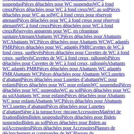
suspendus
Pièces détachées pour WC suspendus
WC à fond
creux
Pièces détachées pour WC à fond creux
WC au sol
Pièces
détachées pour WC au sol
WC à fond creux pour réservoir
attenant
Pièces détachées pour WC à fond creux pour réservoir
attenant
WC à fond creux
Pièces détachées pour WC à fond
creux
Réservoirs apparents pour WC, en céramique
sanitaire
Attenant
Abattants WC
Pièces détachées pour Abattants
WC
Abattants WC
Pièces détachées pour Abattants WC
WC adaptés
PMR
Pièces détachées pour WC adaptés PMR
Cuvettes de WC à
fond creux, surélevés
Pièces détachées pour Cuvettes de WC à fond
creux, surélevés
Cuvettes de WC à fond creux, rallongés
Pièces
détachées pour Cuvettes de WC à fond creux, rallongés
Abattants
WC adaptés PMR
Pièces détachées pour Abattants WC adaptés
PMR
Abattants WC
Pièces détachées pour Abattants WC
Lunettes
d’abattant
Pièces détachées pour Lunettes d’abattant
WC pour
enfants
Pièces détachées pour WC pour enfants
WC suspendus
Pièces
détachées pour WC suspendus
WC au sol
Pièces détachées pour WC
au sol
Abattants WC pour enfants
Pièces détachées pour Abattants
WC pour enfants
Abattants WC
Pièces détachées pour Abattants
WC
Lunettes d’abattant
Pièces détachées pour Lunettes
d’abattant
Siège à la turque
Avec rinçage
Accessoires
Matériel de
fixation
Bidets
Bidets suspendus
Pièces détachées pour Bidets
suspendus
Bidets au sol
Pièces détachées pour Bidets au
sol
Accessoires
Pièces détachées pour Accessoires
Plaques de
déclenchement et commandes de WC
Plaques de