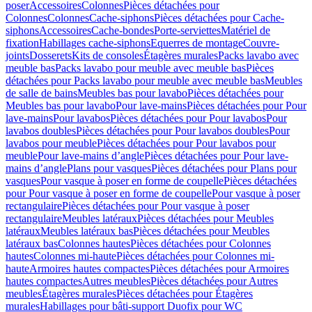
poser
Accessoires
Colonnes
Pièces détachées pour
Colonnes
Colonnes
Cache-siphons
Pièces détachées pour Cache-
siphons
Accessoires
Cache-bondes
Porte-serviettes
Matériel de
fixation
Habillages cache-siphons
Equerres de montage
Couvre-
joints
Dosserets
Kits de consoles
Étagères murales
Packs lavabo avec
meuble bas
Packs lavabo pour meuble avec meuble bas
Pièces
détachées pour Packs lavabo pour meuble avec meuble bas
Meubles
de salle de bains
Meubles bas pour lavabo
Pièces détachées pour
Meubles bas pour lavabo
Pour lave-mains
Pièces détachées pour Pour
lave-mains
Pour lavabos
Pièces détachées pour Pour lavabos
Pour
lavabos doubles
Pièces détachées pour Pour lavabos doubles
Pour
lavabos pour meuble
Pièces détachées pour Pour lavabos pour
meuble
Pour lave-mains d’angle
Pièces détachées pour Pour lave-
mains d’angle
Plans pour vasques
Pièces détachées pour Plans pour
vasques
Pour vasque à poser en forme de coupelle
Pièces détachées
pour Pour vasque à poser en forme de coupelle
Pour vasque à poser
rectangulaire
Pièces détachées pour Pour vasque à poser
rectangulaire
Meubles latéraux
Pièces détachées pour Meubles
latéraux
Meubles latéraux bas
Pièces détachées pour Meubles
latéraux bas
Colonnes hautes
Pièces détachées pour Colonnes
hautes
Colonnes mi-haute
Pièces détachées pour Colonnes mi-
haute
Armoires hautes compactes
Pièces détachées pour Armoires
hautes compactes
Autres meubles
Pièces détachées pour Autres
meubles
Étagères murales
Pièces détachées pour Étagères
murales
Habillages pour bâti-support Duofix pour WC