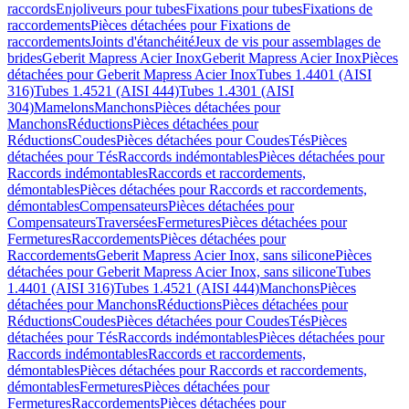
raccords
Enjoliveurs pour tubes
Fixations pour tubes
Fixations de
raccordements
Pièces détachées pour Fixations de
raccordements
Joints d'étanchéité
Jeux de vis pour assemblages de
brides
Geberit Mapress Acier Inox
Geberit Mapress Acier Inox
Pièces
détachées pour Geberit Mapress Acier Inox
Tubes 1.4401 (AISI
316)
Tubes 1.4521 (AISI 444)
Tubes 1.4301 (AISI
304)
Mamelons
Manchons
Pièces détachées pour
Manchons
Réductions
Pièces détachées pour
Réductions
Coudes
Pièces détachées pour Coudes
Tés
Pièces
détachées pour Tés
Raccords indémontables
Pièces détachées pour
Raccords indémontables
Raccords et raccordements,
démontables
Pièces détachées pour Raccords et raccordements,
démontables
Compensateurs
Pièces détachées pour
Compensateurs
Traversées
Fermetures
Pièces détachées pour
Fermetures
Raccordements
Pièces détachées pour
Raccordements
Geberit Mapress Acier Inox, sans silicone
Pièces
détachées pour Geberit Mapress Acier Inox, sans silicone
Tubes
1.4401 (AISI 316)
Tubes 1.4521 (AISI 444)
Manchons
Pièces
détachées pour Manchons
Réductions
Pièces détachées pour
Réductions
Coudes
Pièces détachées pour Coudes
Tés
Pièces
détachées pour Tés
Raccords indémontables
Pièces détachées pour
Raccords indémontables
Raccords et raccordements,
démontables
Pièces détachées pour Raccords et raccordements,
démontables
Fermetures
Pièces détachées pour
Fermetures
Raccordements
Pièces détachées pour