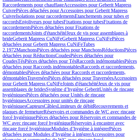
Raccordements pour chauffage
Accessoires pour Geberit Mapress
Cuivre
Pièces détachées pour Accessoires pour Geberit Mapress
Cuivre
Isolations pour raccordements
Etanchements pour tubes et
raccords
Enjoliveurs pour tubes
Fixations pour tubes
Fixations de
raccordements
Pièces détachées pour Fixations de
raccordements
Joints d'étanchéité
Jeux de vis pour assemblages à
bride
Geberit Mapress CuNiFe
Geberit Mapress CuNiFe
Pièces
détachées pour Geberit Mapress CuNiFe
Tubes
2.1972
Manchons
Pièces détachées pour Manchons
Réductions
Pièces
détachées pour Réductions
Coudes
Pièces détachées pour
Coudes
Tés
Pièces détachées pour Tés
Raccords indémontables
Pièces
détachées pour Raccords indémontables
Raccords et raccordements,
démontables
Pièces détachées pour Raccords et raccordements,
démontables
Traversées
Pièces détachées pour Traversées
Accessoires
pour Geberit Mapress CuNiFe
Joints d'étanchéité
Jeux de vis pour
assemblages de brides
Système d’hygiène Geberit
Unités de rinçage
hygiéniques
Pièces détachées pour Unités de rinçage
hygiéniques
Accessoires pour unités de rinçage
hygiéniques
Capteurs
Câbles
Limiteurs de débit
Recouvrements et
plaques de fermeture
Réservoirs et commandes de WC avec rinçage
forcé hygiénique
Pièces détachées pour Réservoirs et commandes de
WC avec rinçage forcé hygiénique
Réservoirs à encastrer avec
rinçage forcé hygiénique
Modules d’hygiène à intégrer
Pièces
détachées pour Modules d’hygiène à intégrer
Accessoires pour
réservoirs et commandes de WC avec rinçage forcé