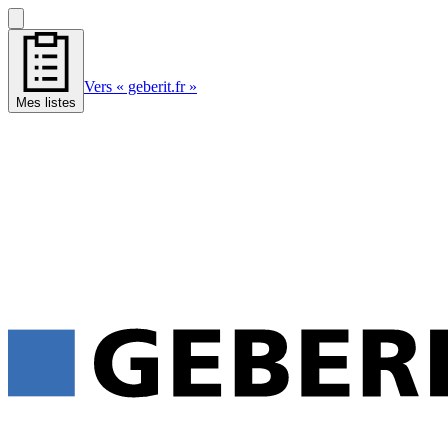
Vers « geberit.fr »
Mes listes