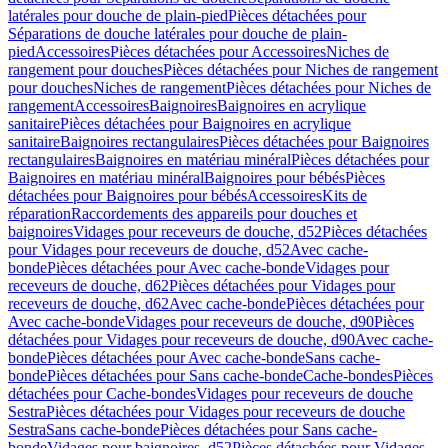
latérales pour douche de plain-pied
Pièces détachées pour
Séparations de douche latérales pour douche de plain-
pied
Accessoires
Pièces détachées pour Accessoires
Niches de
rangement pour douches
Pièces détachées pour Niches de rangement
pour douches
Niches de rangement
Pièces détachées pour Niches de
rangement
Accessoires
Baignoires
Baignoires en acrylique
sanitaire
Pièces détachées pour Baignoires en acrylique
sanitaire
Baignoires rectangulaires
Pièces détachées pour Baignoires
rectangulaires
Baignoires en matériau minéral
Pièces détachées pour
Baignoires en matériau minéral
Baignoires pour bébés
Pièces
détachées pour Baignoires pour bébés
Accessoires
Kits de
réparation
Raccordements des appareils pour douches et
baignoires
Vidages pour receveurs de douche, d52
Pièces détachées
pour Vidages pour receveurs de douche, d52
Avec cache-
bonde
Pièces détachées pour Avec cache-bonde
Vidages pour
receveurs de douche, d62
Pièces détachées pour Vidages pour
receveurs de douche, d62
Avec cache-bonde
Pièces détachées pour
Avec cache-bonde
Vidages pour receveurs de douche, d90
Pièces
détachées pour Vidages pour receveurs de douche, d90
Avec cache-
bonde
Pièces détachées pour Avec cache-bonde
Sans cache-
bonde
Pièces détachées pour Sans cache-bonde
Cache-bondes
Pièces
détachées pour Cache-bondes
Vidages pour receveurs de douche
Sestra
Pièces détachées pour Vidages pour receveurs de douche
Sestra
Sans cache-bonde
Pièces détachées pour Sans cache-
bonde
Vidages pour baignoires, d52
Pièces détachées pour Vidages