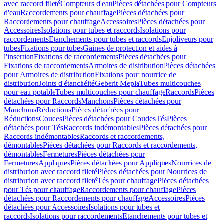
avec raccord fileté
Compteurs d'eau
Pièces détachées pour Compteurs
d'eau
Raccordements pour chauffage
Pièces détachées pour
Raccordements pour chauffage
Accessoires
Pièces détachées pour
Accessoires
Isolations pour tubes et raccords
Isolations pour
raccordements
Etanchements pour tubes et raccords
Enjoliveurs pour
tubes
Fixations pour tubes
Gaines de protection et aides à
l'insertion
Fixations de raccordements
Pièces détachées pour
Fixations de raccordements
Armoires de distribution
Pièces détachées
pour Armoires de distribution
Fixations pour nourrice de
distribution
Joints d'étanchéité
Geberit Mepla
Tubes multicouches
pour eau potable
Tubes multicouches pour chauffage
Raccords
Pièces
détachées pour Raccords
Manchons
Pièces détachées pour
Manchons
Réductions
Pièces détachées pour
Réductions
Coudes
Pièces détachées pour Coudes
Tés
Pièces
détachées pour Tés
Raccords indémontables
Pièces détachées pour
Raccords indémontables
Raccords et raccordements,
démontables
Pièces détachées pour Raccords et raccordements,
démontables
Fermetures
Pièces détachées pour
Fermetures
Appliques
Pièces détachées pour Appliques
Nourrices de
distribution avec raccord fileté
Pièces détachées pour Nourrices de
distribution avec raccord fileté
Tés pour chauffage
Pièces détachées
pour Tés pour chauffage
Raccordements pour chauffage
Pièces
détachées pour Raccordements pour chauffage
Accessoires
Pièces
détachées pour Accessoires
Isolations pour tubes et
raccords
Isolations pour raccordements
Etanchements pour tubes et