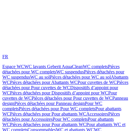
FR
Espace WC
WC lavants Geberit AquaClean
WC complets
Pièces
détachées pour WC complets
WC suspendus
Pièces détachées pour
WC suspendus
WC au sol
Pièces détachées pour WC au sol
Abattants
WC
Pièces détachées pour Abattants WC
Pour cuvettes de WC
Pièces
détachées pour Pour cuvettes de WC
Dispositifs d’appoint pour
WC
Pièces détachées pour Dispositifs d’appoint pour WC
Pour
cuvettes de WC
Pièces détachées pour Pour cuvettes de WC
Panneau
design
Pièces détachées pour Panneau design
Pour WC
complets
Pièces détachées pour Pour WC complets
Pour abattants
WC
Pièces détachées pour Pour abattants WC
Accessoires
Pièces
détachées pour Accessoires
Pour WC complets
Pour abattants
WC
Pièces détachées pour Pour abattants WC
Pour abattants WC et
WC complets
Consommables
WC et abattants WC
WC