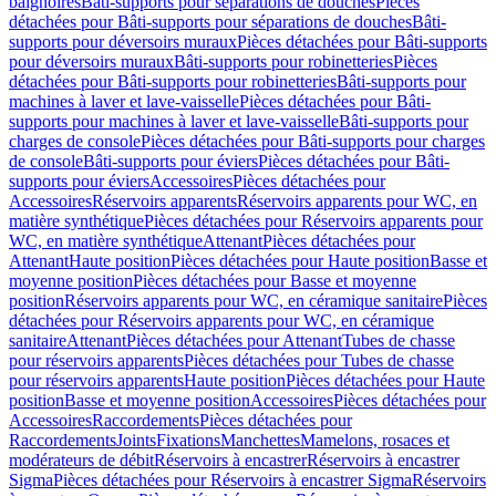
baignoires
Bâti-supports pour séparations de douches
Pièces
détachées pour Bâti-supports pour séparations de douches
Bâti-
supports pour déversoirs muraux
Pièces détachées pour Bâti-supports
pour déversoirs muraux
Bâti-supports pour robinetteries
Pièces
détachées pour Bâti-supports pour robinetteries
Bâti-supports pour
machines à laver et lave-vaisselle
Pièces détachées pour Bâti-
supports pour machines à laver et lave-vaisselle
Bâti-supports pour
charges de console
Pièces détachées pour Bâti-supports pour charges
de console
Bâti-supports pour éviers
Pièces détachées pour Bâti-
supports pour éviers
Accessoires
Pièces détachées pour
Accessoires
Réservoirs apparents
Réservoirs apparents pour WC, en
matière synthétique
Pièces détachées pour Réservoirs apparents pour
WC, en matière synthétique
Attenant
Pièces détachées pour
Attenant
Haute position
Pièces détachées pour Haute position
Basse et
moyenne position
Pièces détachées pour Basse et moyenne
position
Réservoirs apparents pour WC, en céramique sanitaire
Pièces
détachées pour Réservoirs apparents pour WC, en céramique
sanitaire
Attenant
Pièces détachées pour Attenant
Tubes de chasse
pour réservoirs apparents
Pièces détachées pour Tubes de chasse
pour réservoirs apparents
Haute position
Pièces détachées pour Haute
position
Basse et moyenne position
Accessoires
Pièces détachées pour
Accessoires
Raccordements
Pièces détachées pour
Raccordements
Joints
Fixations
Manchettes
Mamelons, rosaces et
modérateurs de débit
Réservoirs à encastrer
Réservoirs à encastrer
Sigma
Pièces détachées pour Réservoirs à encastrer Sigma
Réservoirs