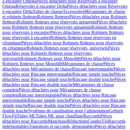
à encastrer Omega
Pièces détachées pour Réservoirs à encastrer
Omega
Réservoirs à encastrer Delta
Pièces détachées pour Réservoirs
à encastrer Delta
Tubes de chasse
Accessoires
Mécanismes de chasse
et robinets flotteurs
Robinets flotteurs
Pièces détachées pour Robinets
flotteurs
Robinets flotteurs pour réservoirs apparents
Pièces détachées
pour Robinets flotteurs pour réservoirs apparents
Robinets flotteurs
pour réservoirs à encastrer
Pièces détachées pour Robinets flotteurs
pour réservoirs à encastrer
Robinets flotteurs pour réservoirs en
céramique
Pièces détachées pour Robinets flotteurs pour réservoirs
en céramique
Robinets flotteurs pour réservoirs, universels
Pièces
détachées pour Robinets flotteurs pour réservoirs,
universels
Robinets flotteurs pour Monolith
Pièces détachées pour
Robinets flotteurs pour Monolith
Mécanismes de chasse
Pièces
détachées pour Mécanismes de chasse
Rinçage interrompable
Pièces
détachées pour Rinçage interrompable
Rinçage simple touche
Pièces
détachées pour Rinçage simple touche
Rinçage double touche
Pièces
détachées pour Rinçage double touche
Mécanismes de chasse
complets
Pièces détachées pour Mécanismes de chasse
complets
Rinçage interrompable
Pièces détachées pour Rinçage
interrompable
Rinçage simple touche
Pièces détachées pour Rinçage
simple touche
Rinçage double touche
Pièces détachées pour Rinçage
double touche
Systèmes de canalisation pour l’alimentation
Geberit
FlowFit
Tubes ML
Tubes ML pour chauffage
Raccords
Pièces
détachées pour Raccords
Manchons
Réductions
Coudes
Tés
Raccords
indémontables
Transitions et raccords, démontables
Pièces détachées