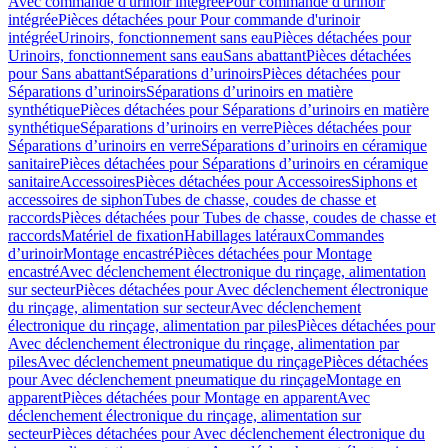
Avec commande d'urinoir intégrée
Pour commande d'urinoir
intégrée
Pièces détachées pour Pour commande d'urinoir
intégrée
Urinoirs, fonctionnement sans eau
Pièces détachées pour
Urinoirs, fonctionnement sans eau
Sans abattant
Pièces détachées
pour Sans abattant
Séparations d’urinoirs
Pièces détachées pour
Séparations d’urinoirs
Séparations d’urinoirs en matière
synthétique
Pièces détachées pour Séparations d’urinoirs en matière
synthétique
Séparations d’urinoirs en verre
Pièces détachées pour
Séparations d’urinoirs en verre
Séparations d’urinoirs en céramique
sanitaire
Pièces détachées pour Séparations d’urinoirs en céramique
sanitaire
Accessoires
Pièces détachées pour Accessoires
Siphons et
accessoires de siphon
Tubes de chasse, coudes de chasse et
raccords
Pièces détachées pour Tubes de chasse, coudes de chasse et
raccords
Matériel de fixation
Habillages latéraux
Commandes
dʼurinoir
Montage encastré
Pièces détachées pour Montage
encastré
Avec déclenchement électronique du rinçage, alimentation
sur secteur
Pièces détachées pour Avec déclenchement électronique
du rinçage, alimentation sur secteur
Avec déclenchement
électronique du rinçage, alimentation par piles
Pièces détachées pour
Avec déclenchement électronique du rinçage, alimentation par
piles
Avec déclenchement pneumatique du rinçage
Pièces détachées
pour Avec déclenchement pneumatique du rinçage
Montage en
apparent
Pièces détachées pour Montage en apparent
Avec
déclenchement électronique du rinçage, alimentation sur
secteur
Pièces détachées pour Avec déclenchement électronique du