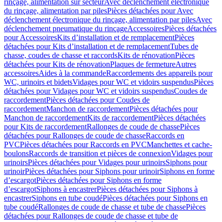
rinçage, alimentation sur secteur
Avec déclenchement électronique
du rinçage, alimentation par piles
Pièces détachées pour Avec
déclenchement électronique du rinçage, alimentation par piles
Avec
déclenchement pneumatique du rinçage
Accessoires
Pièces détachées
pour Accessoires
Kits d’installation et de remplacement
Pièces
détachées pour Kits d’installation et de remplacement
Tubes de
chasse, coudes de chasse et raccords
Kits de rénovation
Pièces
détachées pour Kits de rénovation
Plaques de fermeture
Autres
accessoires
Aides à la commande
Raccordements des appareils pour
WC, urinoirs et bidets
Vidages pour WC et vidoirs suspendus
Pièces
détachées pour Vidages pour WC et vidoirs suspendus
Coudes de
raccordement
Pièces détachées pour Coudes de
raccordement
Manchon de raccordement
Pièces détachées pour
Manchon de raccordement
Kits de raccordement
Pièces détachées
pour Kits de raccordement
Rallonges de coude de chasse
Pièces
détachées pour Rallonges de coude de chasse
Raccords en
PVC
Pièces détachées pour Raccords en PVC
Manchettes et cache-
boulons
Raccords de transition et pièces de connexion
Vidages pour
urinoirs
Pièces détachées pour Vidages pour urinoirs
Siphons pour
urinoir
Pièces détachées pour Siphons pour urinoir
Siphons en forme
d’escargot
Pièces détachées pour Siphons en forme
d’escargot
Siphons à encastrer
Pièces détachées pour Siphons à
encastrer
Siphons en tube coudé
Pièces détachées pour Siphons en
tube coudé
Rallonges de coude de chasse et tube de chasse
Pièces
détachées pour Rallonges de coude de chasse et tube de