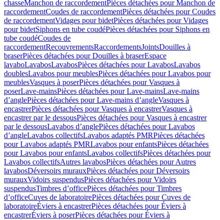
chasse
Manchon de raccordement
Pièces détachées pour Manchon de
raccordement
Coudes de raccordement
Pièces détachées pour Coudes
de raccordement
Vidages pour bidet
Pièces détachées pour Vidages
pour bidet
Siphons en tube coudé
Pièces détachées pour Siphons en
tube coudé
Coudes de
raccordement
Recouvrements
Raccordements
Joints
Douilles à
braser
Pièces détachées pour Douilles à braser
Espace
lavabo
Lavabos
Lavabos
Pièces détachées pour Lavabos
Lavabos
doubles
Lavabos pour meubles
Pièces détachées pour Lavabos pour
meubles
Vasques à poser
Pièces détachées pour Vasques à
poser
Lave-mains
Pièces détachées pour Lave-mains
Lave-mains
d’angle
Pièces détachées pour Lave-mains d’angle
Vasques à
encastrer
Pièces détachées pour Vasques à encastrer
Vasques à
encastrer par le dessous
Pièces détachées pour Vasques à encastrer
par le dessous
Lavabos d’angle
Pièces détachées pour Lavabos
d’angle
Lavabos collectifs
Lavabos adaptés PMR
Pièces détachées
pour Lavabos adaptés PMR
Lavabos pour enfants
Pièces détachées
pour Lavabos pour enfants
Lavabos collectifs
Pièces détachées pour
Lavabos collectifs
Autres lavabos
Pièces détachées pour Autres
lavabos
Déversoirs muraux
Pièces détachées pour Déversoirs
muraux
Vidoirs suspendus
Pièces détachées pour Vidoirs
suspendus
Timbres dʼoffice
Pièces détachées pour Timbres
dʼoffice
Cuves de laboratoire
Pièces détachées pour Cuves de
laboratoire
Éviers à encastrer
Pièces détachées pour Éviers à
encastrer
Éviers à poser
Pièces détachées pour Éviers à