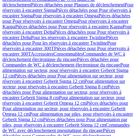
déclenchement
Pièces détachées pour Plaques de déclenchement
Pour
réservoirs à encastrer Sigma
Pièces détachées pour Pour réservoirs à
encastrer Sigma
Pour réservoirs à encastrer Omega
Pièces détachées
pour Pour réservoirs à encastrer Omega
Pour réservoirs à encastrer
Kappa
Pièces détachées pour Pour réservoirs à encastrer Kappa
Pour
réservoirs à encastrer Delta
Pièces détachées pour Pour réservoirs à
encastrer Delta
Pour les réservoirs à encastrer Twinline
Pièces
détachées pour Pour les réservoirs à encastrer Twinline
Pour
réservoirs à encastrer 300T
Pièces détachées pour Pour réservoirs à
encastrer 300T
Accessoires
Consommables
Commandes de WC à
déclenchement électronique du rinçage
Pièces détachées pour
Commandes de WC à déclenchement électronique du rinçage
Pour
alimentation sur secteur, pour réservoirs à encastrer Geberit Sigma
12 cm
Pièces détachées pour Pour alimentation sur secteur, pour
réservoirs à encastrer Geberit Sigma 12 cm
Pour alimentation sur
secteur, pour réservoirs à encastrer Geberit Sigma 8 cm
Pièces
détachées pour Pour alimentation sur secteur, pour réservoirs à
encastrer Geberit Sigma 8 cm
Pour alimentation sur secteur, pour
réservoirs à encastrer Geberit Omega 12 cm
Pièces détachées pour
Pour alimentation sur secteur, pour réservoirs à encastrer Geberit
Omega 12 cm
Pour alimentation par piles, pour réservoirs à encastrer
Geberit Sigma 12 cm
Pièces détachées pour Pour alimentation par
piles, pour réservoirs à encastrer Geberit Sigma 12 cm
Commandes
de WC avec déclenchement pneumatique du rinçage
Pièces
détachées pour Commandes de WC avec déclenchement