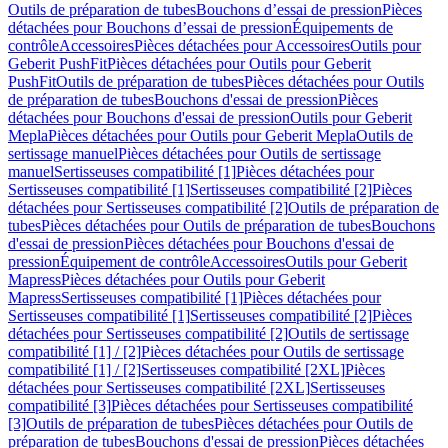
Outils de préparation de tubes
Bouchons d’essai de pression
Pièces
détachées pour Bouchons d’essai de pression
Équipements de
contrôle
Accessoires
Pièces détachées pour Accessoires
Outils pour
Geberit PushFit
Pièces détachées pour Outils pour Geberit
PushFit
Outils de préparation de tubes
Pièces détachées pour Outils
de préparation de tubes
Bouchons d'essai de pression
Pièces
détachées pour Bouchons d'essai de pression
Outils pour Geberit
Mepla
Pièces détachées pour Outils pour Geberit Mepla
Outils de
sertissage manuel
Pièces détachées pour Outils de sertissage
manuel
Sertisseuses compatibilité [1]
Pièces détachées pour
Sertisseuses compatibilité [1]
Sertisseuses compatibilité [2]
Pièces
détachées pour Sertisseuses compatibilité [2]
Outils de préparation de
tubes
Pièces détachées pour Outils de préparation de tubes
Bouchons
d'essai de pression
Pièces détachées pour Bouchons d'essai de
pression
Équipement de contrôle
Accessoires
Outils pour Geberit
Mapress
Pièces détachées pour Outils pour Geberit
Mapress
Sertisseuses compatibilité [1]
Pièces détachées pour
Sertisseuses compatibilité [1]
Sertisseuses compatibilité [2]
Pièces
détachées pour Sertisseuses compatibilité [2]
Outils de sertissage
compatibilité [1] / [2]
Pièces détachées pour Outils de sertissage
compatibilité [1] / [2]
Sertisseuses compatibilité [2XL]
Pièces
détachées pour Sertisseuses compatibilité [2XL]
Sertisseuses
compatibilité [3]
Pièces détachées pour Sertisseuses compatibilité
[3]
Outils de préparation de tubes
Pièces détachées pour Outils de
préparation de tubes
Bouchons d'essai de pression
Pièces détachées