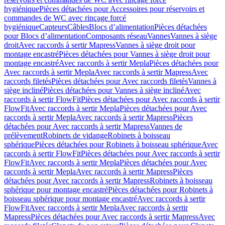
hygiénique
Pièces détachées pour Accessoires pour réservoirs et
commandes de WC avec rinçage forcé
hygiénique
Capteurs
Câbles
Blocs d’alimentation
Pièces détachées
pour Blocs d’alimentation
Composants réseau
Vannes
Vannes à siège
droit
Avec raccords à sertir Mapress
Vannes à siège droit pour
montage encastré
Pièces détachées pour Vannes à siège droit pour
montage encastré
Avec raccords à sertir Mepla
Pièces détachées pour
Avec raccords à sertir Mepla
Avec raccords à sertir Mapress
Avec
raccords filetés
Pièces détachées pour Avec raccords filetés
Vannes à
siège incliné
Pièces détachées pour Vannes à siège incliné
Avec
raccords à sertir FlowFit
Pièces détachées pour Avec raccords à sertir
FlowFit
Avec raccords à sertir Mepla
Pièces détachées pour Avec
raccords à sertir Mepla
Avec raccords à sertir Mapress
Pièces
détachées pour Avec raccords à sertir Mapress
Vannes de
prélèvement
Robinets de vidange
Robinets à boisseau
sphérique
Pièces détachées pour Robinets à boisseau sphérique
Avec
raccords à sertir FlowFit
Pièces détachées pour Avec raccords à sertir
FlowFit
Avec raccords à sertir Mepla
Pièces détachées pour Avec
raccords à sertir Mepla
Avec raccords à sertir Mapress
Pièces
détachées pour Avec raccords à sertir Mapress
Robinets à boisseau
sphérique pour montage encastré
Pièces détachées pour Robinets à
boisseau sphérique pour montage encastré
Avec raccords à sertir
FlowFit
Avec raccords à sertir Mepla
Avec raccords à sertir
Mapress
Pièces détachées pour Avec raccords à sertir Mapress
Avec