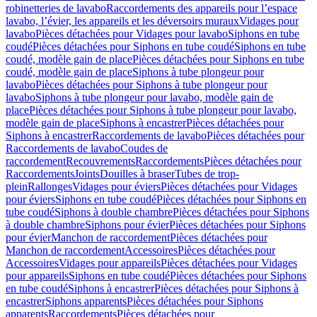
robinetteries de lavabo
Raccordements des appareils pour l’espace
lavabo, l’évier, les appareils et les déversoirs muraux
Vidages pour
lavabo
Pièces détachées pour Vidages pour lavabo
Siphons en tube
coudé
Pièces détachées pour Siphons en tube coudé
Siphons en tube
coudé, modèle gain de place
Pièces détachées pour Siphons en tube
coudé, modèle gain de place
Siphons à tube plongeur pour
lavabo
Pièces détachées pour Siphons à tube plongeur pour
lavabo
Siphons à tube plongeur pour lavabo, modèle gain de
place
Pièces détachées pour Siphons à tube plongeur pour lavabo,
modèle gain de place
Siphons à encastrer
Pièces détachées pour
Siphons à encastrer
Raccordements de lavabo
Pièces détachées pour
Raccordements de lavabo
Coudes de
raccordement
Recouvrements
Raccordements
Pièces détachées pour
Raccordements
Joints
Douilles à braser
Tubes de trop-
plein
Rallonges
Vidages pour éviers
Pièces détachées pour Vidages
pour éviers
Siphons en tube coudé
Pièces détachées pour Siphons en
tube coudé
Siphons à double chambre
Pièces détachées pour Siphons
à double chambre
Siphons pour évier
Pièces détachées pour Siphons
pour évier
Manchon de raccordement
Pièces détachées pour
Manchon de raccordement
Accessoires
Pièces détachées pour
Accessoires
Vidages pour appareils
Pièces détachées pour Vidages
pour appareils
Siphons en tube coudé
Pièces détachées pour Siphons
en tube coudé
Siphons à encastrer
Pièces détachées pour Siphons à
encastrer
Siphons apparents
Pièces détachées pour Siphons
apparents
Raccordements
Pièces détachées pour