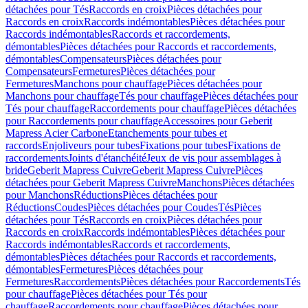
détachées pour Tés
Raccords en croix
Pièces détachées pour
Raccords en croix
Raccords indémontables
Pièces détachées pour
Raccords indémontables
Raccords et raccordements,
démontables
Pièces détachées pour Raccords et raccordements,
démontables
Compensateurs
Pièces détachées pour
Compensateurs
Fermetures
Pièces détachées pour
Fermetures
Manchons pour chauffage
Pièces détachées pour
Manchons pour chauffage
Tés pour chauffage
Pièces détachées pour
Tés pour chauffage
Raccordements pour chauffage
Pièces détachées
pour Raccordements pour chauffage
Accessoires pour Geberit
Mapress Acier Carbone
Etanchements pour tubes et
raccords
Enjoliveurs pour tubes
Fixations pour tubes
Fixations de
raccordements
Joints d'étanchéité
Jeux de vis pour assemblages à
bride
Geberit Mapress Cuivre
Geberit Mapress Cuivre
Pièces
détachées pour Geberit Mapress Cuivre
Manchons
Pièces détachées
pour Manchons
Réductions
Pièces détachées pour
Réductions
Coudes
Pièces détachées pour Coudes
Tés
Pièces
détachées pour Tés
Raccords en croix
Pièces détachées pour
Raccords en croix
Raccords indémontables
Pièces détachées pour
Raccords indémontables
Raccords et raccordements,
démontables
Pièces détachées pour Raccords et raccordements,
démontables
Fermetures
Pièces détachées pour
Fermetures
Raccordements
Pièces détachées pour Raccordements
Tés
pour chauffage
Pièces détachées pour Tés pour
chauffage
Raccordements pour chauffage
Pièces détachées pour