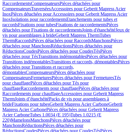
Raccordements
Compensateurs
Pièces détachées pour
Compensateurs
Traversées
Accessoires pour Geberit Mapress Acier
Inox
Pièces détachées pour Accessoires pour Geberit Mapress Acier
Inox
Isolations pour raccordements
Etanchements pour tubes et
raccords
Fixations pour tubes
Fixations de raccordements
Pièces
détachées pour Fixations de raccordements
Joints d'étanchéité
Jeux de
vis pour assemblages à bride
Geberit Mapress Therm
Tubes
Therm
Raccords
Pièces détachées pour Raccords
Manchons
Pièces
détachées pour Manchons
Réductions
Pièces détachées pour
Réductions
Coudes
Pièces détachées pour Coudes
Tés
Pièces
détachées pour Tés
Transitions indémontables
Pièces détachées pour
Transitions indémontables
Transitions et raccords, démontables
Pièces
détachées pour Transitions et raccords,
démontables
Compensateurs
Pièces détachées pour
Compensateurs
Fermetures
Pièces détachées pour Fermetures
Tés
pour chauffage
Pièces détachées pour Tés pour
chauffage
Raccordements pour chauffage
Pièces détachées pour
Raccordements pour chauffage
Accessoires pour Geberit Mapress
Therm
Joints d’étanchéité
Packs de vis pour assemblages à
bride
Fixations pour tubes
Geberit Mapress Acier Carbone
Geberit
Mapress Acier Carbone
Pièces détachées pour Geberit Mapress
Acier Carbone
Tubes 1.0034 (E 195)
Tubes 1.0215 (E
220)
Mamelons
Manchons
Pièces détachées pour
Manchons
Réductions
Pièces détachées pour
Réductions
Coudes
Pièces détachées pour Coudes
Tés
Pièces