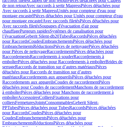
raccords filetés
Clapets de non retour
Pièces détachées pour Clapets
de non retour
Avec raccords à sertir Mapress
Pièces détachées pour
Avec raccords à sertir Mapress
Unités pour compteur d'eau pour
montage encastré
Pièces détachées pour Unités pour compteur d'eau
pour montage encastré
Avec raccords filetés
Pièces détachées pour
Avec raccords filetés
Soupapes d'évacuation d'air pour
chauffage
Purgeurs rapides
Systèmes de canalisation pour
l’évacuation
Geberit Silent-db20
Tubes
Raccords
Pièces détachées
pour Raccords
Coudes
Embranchements
Pièces détachées pour
Embranchements
Réductions
Pièces de nettoyage
Pièces détachées
pour Pièces de nettoyage
Raccordements
Pièces détachées pour
Raccordements
Raccordements à souder
Raccordements à
emboîter
Pièces détachées pour Raccordements à emboîter
Brides de
serrage
Raccords de transition sur d’autres matériaux
Pièces
détachées pour Raccords de transition sur d’autres
matériaux
Raccordements aux appareils
Pièces détachées pour
Raccordements aux appareils
Coudes de raccordement
Pièces
détachées pour Coudes de raccordement
Manchons de raccordement
à emboîter
Pièces détachées pour Manchons de raccordement à
emboîter
Accessoires
Colliers
Fixations pour
colliers
Fermetures
Joints
Consommables
Geberit Silent-
PP
Tubes
Pièces détachées pour Tubes
Raccords
Pièces détachées
pour Raccords
Coudes
Pièces détachées pour
Coudes
Embranchements
Pièces détachées pour
Embranchements
Réductions
Pièces détachées pour