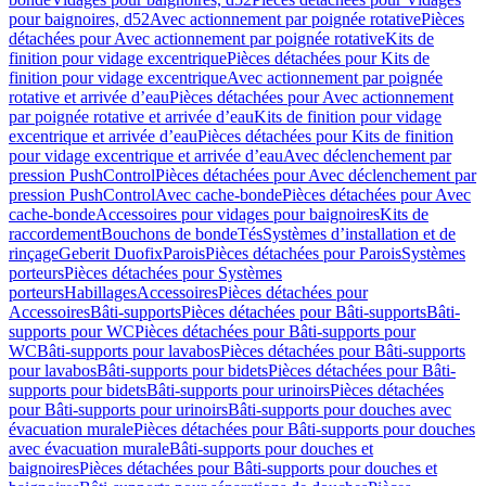
pour baignoires, d52
Avec actionnement par poignée rotative
Pièces
détachées pour Avec actionnement par poignée rotative
Kits de
finition pour vidage excentrique
Pièces détachées pour Kits de
finition pour vidage excentrique
Avec actionnement par poignée
rotative et arrivée d’eau
Pièces détachées pour Avec actionnement
par poignée rotative et arrivée d’eau
Kits de finition pour vidage
excentrique et arrivée d’eau
Pièces détachées pour Kits de finition
pour vidage excentrique et arrivée d’eau
Avec déclenchement par
pression PushControl
Pièces détachées pour Avec déclenchement par
pression PushControl
Avec cache-bonde
Pièces détachées pour Avec
cache-bonde
Accessoires pour vidages pour baignoires
Kits de
raccordement
Bouchons de bonde
Tés
Systèmes d’installation et de
rinçage
Geberit Duofix
Parois
Pièces détachées pour Parois
Systèmes
porteurs
Pièces détachées pour Systèmes
porteurs
Habillages
Accessoires
Pièces détachées pour
Accessoires
Bâti-supports
Pièces détachées pour Bâti-supports
Bâti-
supports pour WC
Pièces détachées pour Bâti-supports pour
WC
Bâti-supports pour lavabos
Pièces détachées pour Bâti-supports
pour lavabos
Bâti-supports pour bidets
Pièces détachées pour Bâti-
supports pour bidets
Bâti-supports pour urinoirs
Pièces détachées
pour Bâti-supports pour urinoirs
Bâti-supports pour douches avec
évacuation murale
Pièces détachées pour Bâti-supports pour douches
avec évacuation murale
Bâti-supports pour douches et
baignoires
Pièces détachées pour Bâti-supports pour douches et