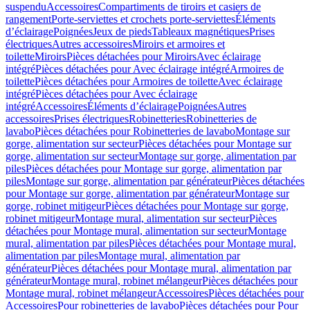
suspendu
Accessoires
Compartiments de tiroirs et casiers de
rangement
Porte-serviettes et crochets porte-serviettes
Éléments
d’éclairage
Poignées
Jeux de pieds
Tableaux magnétiques
Prises
électriques
Autres accessoires
Miroirs et armoires et
toilette
Miroirs
Pièces détachées pour Miroirs
Avec éclairage
intégré
Pièces détachées pour Avec éclairage intégré
Armoires de
toilette
Pièces détachées pour Armoires de toilette
Avec éclairage
intégré
Pièces détachées pour Avec éclairage
intégré
Accessoires
Éléments d’éclairage
Poignées
Autres
accessoires
Prises électriques
Robinetteries
Robinetteries de
lavabo
Pièces détachées pour Robinetteries de lavabo
Montage sur
gorge, alimentation sur secteur
Pièces détachées pour Montage sur
gorge, alimentation sur secteur
Montage sur gorge, alimentation par
piles
Pièces détachées pour Montage sur gorge, alimentation par
piles
Montage sur gorge, alimentation par générateur
Pièces détachées
pour Montage sur gorge, alimentation par générateur
Montage sur
gorge, robinet mitigeur
Pièces détachées pour Montage sur gorge,
robinet mitigeur
Montage mural, alimentation sur secteur
Pièces
détachées pour Montage mural, alimentation sur secteur
Montage
mural, alimentation par piles
Pièces détachées pour Montage mural,
alimentation par piles
Montage mural, alimentation par
générateur
Pièces détachées pour Montage mural, alimentation par
générateur
Montage mural, robinet mélangeur
Pièces détachées pour
Montage mural, robinet mélangeur
Accessoires
Pièces détachées pour
Accessoires
Pour robinetteries de lavabo
Pièces détachées pour Pour