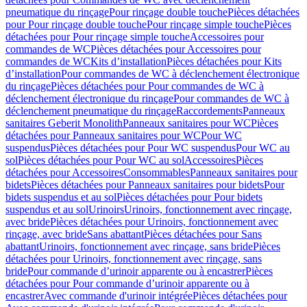
pneumatique du rinçage
Pour rinçage double touche
Pièces détachées
pour Pour rinçage double touche
Pour rinçage simple touche
Pièces
détachées pour Pour rinçage simple touche
Accessoires pour
commandes de WC
Pièces détachées pour Accessoires pour
commandes de WC
Kits d’installation
Pièces détachées pour Kits
d’installation
Pour commandes de WC à déclenchement électronique
du rinçage
Pièces détachées pour Pour commandes de WC à
déclenchement électronique du rinçage
Pour commandes de WC à
déclenchement pneumatique du rinçage
Raccordements
Panneaux
sanitaires Geberit Monolith
Panneaux sanitaires pour WC
Pièces
détachées pour Panneaux sanitaires pour WC
Pour WC
suspendus
Pièces détachées pour Pour WC suspendus
Pour WC au
sol
Pièces détachées pour Pour WC au sol
Accessoires
Pièces
détachées pour Accessoires
Consommables
Panneaux sanitaires pour
bidets
Pièces détachées pour Panneaux sanitaires pour bidets
Pour
bidets suspendus et au sol
Pièces détachées pour Pour bidets
suspendus et au sol
Urinoirs
Urinoirs, fonctionnement avec rinçage,
avec bride
Pièces détachées pour Urinoirs, fonctionnement avec
rinçage, avec bride
Sans abattant
Pièces détachées pour Sans
abattant
Urinoirs, fonctionnement avec rinçage, sans bride
Pièces
détachées pour Urinoirs, fonctionnement avec rinçage, sans
bride
Pour commande d’urinoir apparente ou à encastrer
Pièces
détachées pour Pour commande d’urinoir apparente ou à
encastrer
Avec commande d'urinoir intégrée
Pièces détachées pour