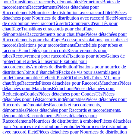
pour Transitions et raccords, démontables
Fermetures
Boîtes de
raccordement
Raccordements
Pièces détachées pour
Raccordements
Nourrices de distribution avec raccord fileté
Pièces
détachées pour Nourrices de distribution avec raccord fileté
Nourrice
de distribution avec raccord à sertir
Compteurs d'eau
Tés pour
chauffage
Transitions et raccords pour chauffage,
démontables
Raccordements pour chauffage
Pièces détachées pour
Raccordements pour chauffage
Accessoires
Isolations pour tubes et
raccords
Isolations pour raccordements
Étanchéités pour tubes et
raccords
Étanchéités pour raccords
Recouvrements pour
tubes
Recouvrement pour raccords
Fixations pour tubes
Gaines de
protection et aides à l'insertion
Fixations pour
raccordements
Armoires de distribution
Fixations pour nourrice de
distribution
Joints d’étanchéité
Packs de vis pour assemblages à
bride
Consommables
Geberit PushFit
Tubes ML
Tubes ML pour
chauffage
Raccords
Pièces détachées pour Raccords
Manchons
Pièces
détachées pour Manchons
Réductions
Pièces détachées pour
Réductions
Coudes
Pièces détachées pour Coudes
Tés
Pièces
détachées pour Tés
Raccords indémontables
Pièces détachées pour
Raccords indémontables
Raccords et raccordements,
démontables
Pièces détachées pour Raccords et raccordements,
démontables
Raccordements
Pièces détachées pour
Raccordements
Nourrices de distribution à emboîter
Pièces détachées
pour Nourrices de distribution à emboîter
Nourrices de distribution
avec raccord fileté
Pièces détachées pour Nourrices de distribution