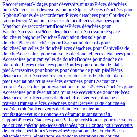
Raccordements
Vidages pour déversoirs muraux
Pièces détachées
pour Vidages pour déversoirs muraux
Siphons
Pièces détachées pour
Siphons
Coudes de raccordement
Pièces détachées pour Coudes de
raccordement
Manchon de raccordement
Pièces détachées pour
Manchon de raccordement
Bondes
Pièces détachées pour
Bondes
Accessoires
Pièces détachées pour Accessoires
Espace
douche et baignoire
Douches
Évacuation des sols pour
douches
Pièces détachées pour Évacuation des sols pour
douches
Canivelles de douche
Pièces détachées pour Canivelles de
douche
Accessoires pour canivelles de douche
Pièces détachées pour
Accessoires pour canivelles de douche
Bondes pour douche de
plain-pied
Pièces détachées pour Bondes pour douche de plain-
pied
Accessoires pour bondes pour douche de plain-pied
Pièces
détachées pour Accessoires pour bondes pour douche de plain-
pied
Evacuations murales
Pièces détachées pour Evacuations
murales
Accessoires pour évacuations murales
Pièces détachées pour
Accessoires pour évacuations murales
Receveurs de douche
Pièces
détachées pour Receveurs de douche
Receveurs de douche en
matériau minéral
Pièces détachées pour Receveurs de douche en
matériau minéral
Receveurs de douche en matériau
minéral
Receveurs de douche en céramique sanitaire
Bâti-
supports
Pièces détachées pour Bâti-supports
Bondes pour receveurs
de douche spécifiques
Pièces détachées pour Bondes pour receveurs
de douche spécifiques
Accessoires
Séparations de douche
Pièces
détachées pour Séparations de douche
Séparations de douche