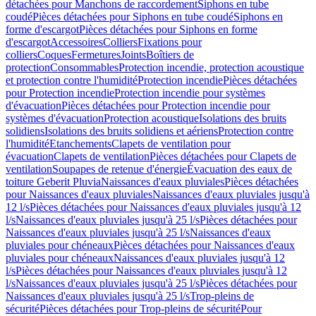
détachées pour Manchons de raccordement
Siphons en tube
coudé
Pièces détachées pour Siphons en tube coudé
Siphons en
forme d'escargot
Pièces détachées pour Siphons en forme
d'escargot
Accessoires
Colliers
Fixations pour
colliers
Coques
Fermetures
Joints
Boîtiers de
protection
Consommables
Protection incendie, protection acoustique
et protection contre l'humidité
Protection incendie
Pièces détachées
pour Protection incendie
Protection incendie pour systèmes
d'évacuation
Pièces détachées pour Protection incendie pour
systèmes d'évacuation
Protection acoustique
Isolations des bruits
solidiens
Isolations des bruits solidiens et aériens
Protection contre
l'humidité
Etanchements
Clapets de ventilation pour
évacuation
Clapets de ventilation
Pièces détachées pour Clapets de
ventilation
Soupapes de retenue d'énergie
Évacuation des eaux de
toiture Geberit Pluvia
Naissances d'eaux pluviales
Pièces détachées
pour Naissances d'eaux pluviales
Naissances d'eaux pluviales jusqu'à
12 l/s
Pièces détachées pour Naissances d'eaux pluviales jusqu'à 12
l/s
Naissances d'eaux pluviales jusqu'à 25 l/s
Pièces détachées pour
Naissances d'eaux pluviales jusqu'à 25 l/s
Naissances d'eaux
pluviales pour chéneaux
Pièces détachées pour Naissances d'eaux
pluviales pour chéneaux
Naissances d'eaux pluviales jusqu'à 12
l/s
Pièces détachées pour Naissances d'eaux pluviales jusqu'à 12
l/s
Naissances d'eaux pluviales jusqu'à 25 l/s
Pièces détachées pour
Naissances d'eaux pluviales jusqu'à 25 l/s
Trop-pleins de
sécurité
Pièces détachées pour Trop-pleins de sécurité
Pour