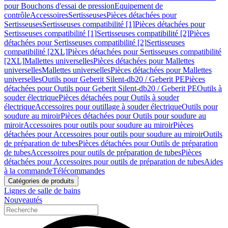
pour Bouchons d'essai de pression
Equipement de
contrôle
Accessoires
Sertisseuses
Pièces détachées pour
Sertisseuses
Sertisseuses compatibilité [1]
Pièces détachées pour
Sertisseuses compatibilité [1]
Sertisseuses compatibilité [2]
Pièces
détachées pour Sertisseuses compatibilité [2]
Sertisseuses
compatibilité [2XL]
Pièces détachées pour Sertisseuses compatibilité
[2XL]
Mallettes universelles
Pièces détachées pour Mallettes
universelles
Mallettes universelles
Pièces détachées pour Mallettes
universelles
Outils pour Geberit Silent-db20 / Geberit PE
Pièces
détachées pour Outils pour Geberit Silent-db20 / Geberit PE
Outils à
souder électrique
Pièces détachées pour Outils à souder
électrique
Accessoires pour outillage à souder électrique
Outils pour
soudure au miroir
Pièces détachées pour Outils pour soudure au
miroir
Accessoires pour outils pour soudure au miroir
Pièces
détachées pour Accessoires pour outils pour soudure au miroir
Outils
de préparation de tubes
Pièces détachées pour Outils de préparation
de tubes
Accessoires pour outils de préparation de tubes
Pièces
détachées pour Accessoires pour outils de préparation de tubes
Aides
à la commande
Télécommandes
Catégories de produits
Lignes de salle de bains
Nouveautés