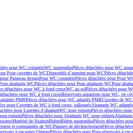
chées pour WC complets
WC suspendus
Pièces détachées pour WC susp
pour Pour cuvettes de WC
Dispositifs d’appoint pour WC
Pièces détaché
 pour Panneau design
Pour WC complets
Pièces détachées pour Pour W
Pour abattants WC
Pièces détachées pour Pour abattants WC
Pour abatt
es détachées pour WC à fond creux
WC au sol
Pièces détachées pour W
 détachées pour WC à fond creux
Réservoirs apparents pour WC, en cér
adaptés PMR
Pièces détachées pour WC adaptés PMR
Cuvettes de WC 
ées pour Cuvettes de WC à fond creux, rallongés
Abattants WC adapt
tachées pour Lunettes d’abattant
WC pour enfants
Pièces détachées pou
our enfants
Pièces détachées pour Abattants WC pour enfants
Abattant
ssoires
Matériel de fixation
Bidets
Bidets suspendus
Pièces détachées pou
hement et commandes de WC
Plaques de déclenchement
Pièces détachée
servoirs à encastrer Omega
Pièces détachées pour Pour réservoirs à enc