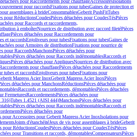
 détachées pour Raccordements pour chauffage
Accessoires
Isolations
couvrement pour raccords
Fixations pour tubes
Gaines de protection et
 pour assemblages à bride
Consommables
Geberit PushFit
Tubes
es pour Réductions
Coudes
Pièces détachées pour Coudes
Tés
Pièces
tachées pour Raccords et raccordements,
tribution à emboîter
Nourrices de distribution avec raccord fileté
Pièces
ffage
Pièces détachées pour Raccordements pour
s et raccords
Enjoliveurs pour tubes
Fixations pour tubes
Gaines de
tachées pour Armoires de distribution
Fixations pour nourrice de
es pour Raccords
Manchons
Pièces détachées pour
tables
Pièces détachées pour Raccords indémontables
Raccords et
iques
Pièces détachées pour Appliques
Nourrices de distribution avec
Raccordements pour chauffage
Pièces détachées pour Raccordements
 tubes et raccords
Enjoliveurs pour tubes
Fixations pour
eberit Mapress Acier Inox
Geberit Mapress Acier Inox
Pièces
Pièces détachées pour Manchons
Réductions
Pièces détachées pour
montables
Raccords et raccordements, démontables
Pièces détachées
ur Fermetures
Raccordements
Pièces détachées pour
 316)
Tubes 1.4521 (AISI 444)
Manchons
Pièces détachées pour
tables
Pièces détachées pour Raccords indémontables
Raccords et
ordements
Pièces détachées pour
s pour Accessoires pour Geberit Mapress Acier Inox
Isolations pour
rdements
Joints d'étanchéité
Jeux de vis pour assemblages à bride
Geberit
s pour Réductions
Coudes
Pièces détachées pour Coudes
Tés
Pièces
achées pour Transitions et raccords, démontables
Compensateurs
Pièces