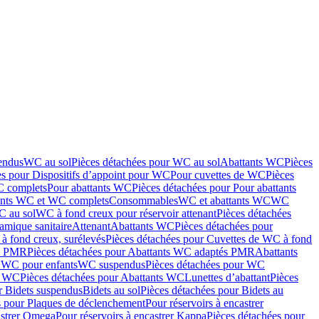
endus
WC au sol
Pièces détachées pour WC au sol
Abattants WC
Pièces
es pour Dispositifs d’appoint pour WC
Pour cuvettes de WC
Pièces
C complets
Pour abattants WC
Pièces détachées pour Pour abattants
ants WC et WC complets
Consommables
WC et abattants WC
WC
C au sol
WC à fond creux pour réservoir attenant
Pièces détachées
amique sanitaire
Attenant
Abattants WC
Pièces détachées pour
à fond creux, surélevés
Pièces détachées pour Cuvettes de WC à fond
és PMR
Pièces détachées pour Abattants WC adaptés PMR
Abattants
r WC pour enfants
WC suspendus
Pièces détachées pour WC
s WC
Pièces détachées pour Abattants WC
Lunettes d’abattant
Pièces
r Bidets suspendus
Bidets au sol
Pièces détachées pour Bidets au
s pour Plaques de déclenchement
Pour réservoirs à encastrer
astrer Omega
Pour réservoirs à encastrer Kappa
Pièces détachées pour