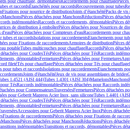
cords pour chauffage, démontables
Raccordements pour chauffage
Pièces
ubes et raccords
Étanchéités pour raccords
Recouvrements pour tubes
Re
on
Fixations pour nourrice de distribution
Joints d’étanchéité
Packs de vis
ds
Manchons
Pièces détachées pour Manchons
Réductions
Pièces détaché
ccords indémontables
Raccords et raccordements, démontables
Pièces dé
rrices de distribution à emboîter
Pièces détachées pour Nourrices de dis
 d'eau
Pièces détachées pour Compteurs d'eau
Raccordements pour chau
r tubes et raccords
Isolations pour raccordements
Etanchements pour tube
chées pour Fixations de raccordements
Armoires de distribution
Pièces dé
eau potable
Tubes multicouches pour chauffage
Raccords
Pièces détaché
 détachées pour Coudes
Tés
Pièces détachées pour Tés
Raccords indémon
rdements, démontables
Fermetures
Pièces détachées pour Fermetures
Appl
ord fileté
Tés pour chauffage
Pièces détachées pour Tés pour chauffage
ns pour tubes et raccords
Isolations pour raccordements
Etanchements pour
raccordements
Joints d'étanchéité
Jeux de vis pour assemblages de brides
G
ubes 1.4521 (AISI 444)
Tubes 1.4301 (AISI 304)
Mamelons
Manchons
 pour Tés
Raccords indémontables
Pièces détachées pour Raccords indé
détachées pour Compensateurs
Traversées
Fermetures
Pièces détachées po
hées pour Geberit Mapress Acier Inox, sans silicone
Tubes 1.4401 (AISI
 détachées pour Coudes
Tés
Pièces détachées pour Tés
Raccords indémon
rdements, démontables
Fermetures
Pièces détachées pour Fermetures
Racc
raversées
Accessoires pour Geberit Mapress Acier Inox
Pièces détachée
es
Fixations de raccordements
Pièces détachées pour Fixations de racco
s
Manchons
Pièces détachées pour Manchons
Réductions
Pièces détachée
ransitions indémontables
Transitions et raccords, démontables
Pièces dét