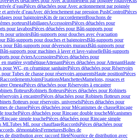
tive
Pièces détachées pour Avec actionnement par poignée rotative
Kits
rrivée d’eau
Pièces détachées pour Avec actionnement par poignée
 et arrivée d’eau
Avec déclenchement par pression PushControl
Pièces
idages pour baignoires
Kits de raccordement
Bouchons de
tèmes porteurs
Habillages
Accessoires
Pièces détachées pour
rts pour lavabos
Pièces détachées pour Bâti-supports pour
ts pour urinoirs
Bâti-supports pour douches avec évacuation
our Bâti-supports pour douches et baignoires
Bâti-supports pour
es pour Bâti-supports pour déversoirs muraux
Bâti-supports pour
Bâti-supports pour machines à laver et lave-vaisselle
Bâti-supports
ports pour éviers
Accessoires
Pièces détachées pour
 en matière synthétique
Attenant
Pièces détachées pour Attenant
Haute
s pour WC, en céramique sanitaire
Pièces détachées pour Réservoirs
 pour Tubes de chasse pour réservoirs apparents
Haute position
Pièces
r Raccordements
Joints
Fixations
Manchettes
Mamelons, rosaces et
astrer Omega
Pièces détachées pour Réservoirs à encastrer
inets flotteurs
Robinets flotteurs
Pièces détachées pour Robinets
réservoirs à encastrer
Pièces détachées pour Robinets flotteurs pour
inets flotteurs pour réservoirs, universels
Pièces détachées pour
mes de chasse
Pièces détachées pour Mécanismes de chasse
Rinçage
le touche
Pièces détachées pour Rinçage double touche
Mécanismes
e
Rinçage simple touche
Pièces détachées pour Rinçage simple
s ML
Tubes ML pour chauffage
Raccords
Pièces détachées pour
raccords, démontables
Fermetures
Boîtes de
s de distribution avec raccord fileté
Nourrice de distribution avec