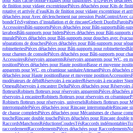
pour Sans cache-bonde
Vidages pour baignoires, d52
Pièces détachées
de finition pour vidage excentrique
Pièces détachées pour Kits de fini
rotative et arrivée d’eau
Kits de finition pour vidage excentrique et arr
détachées pour Avec déclenchement par pression PushControl
Avec c
bonde
Tés
Systèmes d’installation et de rinçage
Geberit Duofix
Parois
Pi
Accessoires
Bâti-supports
Pièces détachées pour Bâti-supports
Bâti-su
lavabos
Bâti-supports pour bidets
Pièces détachées pour Bâti-supports 
murale
Pièces détachées pour Bâti-supports pour douches avec évacua
séparations de douches
Pièces détachées pour Bâti-supports pour sépa
robinetteries
Pièces détachées pour Bâti-supports pour robinetteries
Bât
pour charges de console
Pièces détachées pour Bâti-supports pour cha
Accessoires
Réservoirs apparents
Réservoirs apparents pour WC, en ma
position
Pièces détachées pour Haute position
Basse et moyenne positi
apparents pour WC, en céramique sanitaire
Attenant
Pièces détachées 
détachées pour Haute position
Basse et moyenne position
Accessoires
P
modérateurs de débit
Réservoirs à encastrer
Réservoirs à encastrer Sig
Omega
Réservoirs à encastrer Delta
Pièces détachées pour Réservoirs à
flotteurs
Robinets flotteurs pour réservoirs apparents
Pièces détachées p
réservoirs à encastrer
Robinets flotteurs pour réservoirs en céramique
P
Robinets flotteurs pour réservoirs, universels
Robinets flotteurs pour 
interrompable
Pièces détachées pour Rinçage interrompable
Rinçage s
de chasse complets
Pièces détachées pour Mécanismes de chasse comp
touche
Rinçage double touche
Pièces détachées pour Rinçage double 
Raccords
Manchons
Réductions
Coudes
Tés
Raccords indémontables
Tra
raccordement
Raccordements
Pièces détachées pour Raccordements
Nou