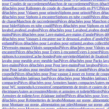
pour Coudes de raccordement
Manchon de raccordement
Pièces détac
détachées pour Rallonges de coude de chasse
Raccords en PVC
Pièce
détachées pour Vidages pour urinoirs
Siphons pour urinoir
Pièces déta
détachées pour Siphons à encastrer
Siphons en tube coudé
Pièces déta
de chasse
Manchon de raccordement
Pièces détachées pour Manchon 
pour bidet
Siphons en tube coudé
Pièces détachées pour Siphons en tu
lavabo
Lavabos
Lavabos
Pièces détachées pour Lavabos
Lavabos doubl
mains
Pièces détachées pour Lave-mains
Lave-mains d’angle
Pièces dé
détachées pour Vasques à encastrer par le dessous
Lavabos d’angle
Piè
enfants
Pièces détachées pour Lavabos pour enfants
Lavabos collectifs
Déversoirs muraux
Vidoirs suspendus
Pièces détachées pour Vidoirs s
encastrer
Pièces détachées pour Éviers à encastrer
Éviers à poser
Pièces
siphons
Accessoires
Cache-bondes
Porte-serviettes
Matériel de fixation
H
lavabo pour meuble avec meuble bas
Pièces détachées pour Packs la
lave-mains
Pièces détachées pour Pour lave-mains
Pour lavabos
Pièces
pour Pour lavabos pour meuble
Pour lave-mains d’angle
Pièces détach
coupelle
Pièces détachées pour Pour vasque à poser en forme de coupe
latéraux
Meubles latéraux bas
Pièces détachées pour Meubles latéraux 
compactes
Pièces détachées pour Armoires hautes compactes
Autres m
pour WC suspendu
Accessoires
Compartiments de tiroirs et casiers de
électriques
Autres accessoires
Miroirs et armoires et toilette
Miroirs
Pièc
Armoires de toilette
Avec éclairage intégré
Pièces détachées pour Avec 
détachées pour Robinetteries de lavabo
Montage sur gorge, alimentatio
pour Montage sur gorge, alimentation par piles
Montage sur gorge, ali
détachées pour Montage sur gorge, robinet mitigeur
Montage mural, al