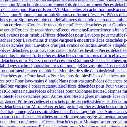
hées pour Manchon de raccordement
Kits de raccordement
Pièces détach
s détachées pour Raccords en PVC
Manchettes et cache-boulons
Raccord
chées pour Siphons pour urinoir
Siphons en forme d’escargot
Pièces dét
chées pour Siphons en tube coudé
Rallonges de coude de chasse et tube 
de raccordement
Coudes de raccordement
Pièces détachées pour Coudes
be coudé
Coudes de raccordement
Recouvrements
Raccordements
Joints
D
es
Lavabos pour meubles
Pièces détachées pour Lavabos pour meubles
V
tachées pour Lave-mains d’angle
Vasques à encastrer
Pièces détachées p
ces détachées pour Lavabos d’angle
Lavabos collectifs
Lavabos adapté
Pièces détachées pour Lavabos collectifs
Autres lavabos
Pièces détachée
uspendus
Timbres dʼoffice
Pièces détachées pour Timbres dʼoffice
Cuves d
 détachées pour Éviers à poser
Accessoires
Colonnes
Pièces détachées p
abillages cache-siphons
Equerres de montage
Couvre-joints
Dosserets
Ki
vabo pour meuble avec meuble bas
Meubles de salle de bains
Meubles bas
 détachées pour Pour lavabos
Pour lavabos doubles
Pièces détachées pou
ées pour Pour lave-mains d’angle
Plans pour vasques
Pièces détachées p
lle
Pour vasque à poser rectangulaire
Pièces détachées pour Pour vasque
bas
Colonnes hautes
Pièces détachées pour Colonnes hautes
Colonnes mi
eubles
Pièces détachées pour Autres meubles
Étagères murales
Pièces dé
 rangement
Porte-serviettes et crochets porte-serviettes
Éléments d’éclaira
es détachées pour Miroirs
Avec éclairage intégré
Pièces détachées pour A
éclairage intégré
Accessoires
Éléments d’éclairage
Poignées
Autres acces
n sur secteur
Pièces détachées pour Montage sur gorge, alimentation sur
mentation par générateur
Pièces détachées pour Montage sur gorge, alim
imentation sur secteur
Pièces détachées pour Montage mural, alimentatio