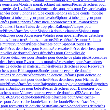
r générateur
Montage mural, robinet mélangeur
Pièces détachées pour
netteries de lavabo
Raccordements des appareils pour l’espace lavabo,
tachées pour Siphons en tube coudé
Siphons en tube coudé, modèle
Siphons à tube plongeur pour lavabo
Siphons à tube plongeur pour
achées pour Siphons à encastrer
Raccordements de lavabo
Pièces
Douilles à braser
Tubes de trop-plein
Rallonges
Vidages pour
re
Pièces détachées pour Siphons à double chambre
Siphons pour
 détachées pour Accessoires
Vidages pour appareils
Pièces détachées
hons à encastrer
Siphons apparents
Pièces détachées pour Siphons
rs muraux
Siphons
Pièces détachées pour Siphons
Coudes de
des
Pièces détachées pour Bondes
Accessoires
Pièces détachées pour
nivelles de douche
Pièces détachées pour Canivelles de
d
Pièces détachées pour Bondes pour douche de plain-pied
Accessoires
 détachées pour Evacuations murales
Accessoires pour évacuations
urs de douche en matériau minéral
Pièces détachées pour Receveurs
achées pour Bâti-supports
Bondes pour receveurs de douche
arations de douche
Séparations de douche latérales pour douche de
hes de rangement pour douches
Pièces détachées pour Niches de
aire
Pièces détachées pour Baignoires en acrylique sanitaire
Baignoires
inéral
Baignoires pour bébés
Pièces détachées pour Baignoires pour
tachées pour Vidages pour receveurs de douche, d52
Avec cache-
che, d62
Avec cache-bonde
Pièces détachées pour Avec cache-
ées pour Avec cache-bonde
Sans cache-bonde
Pièces détachées pour
 pour receveurs de douche Sestra
Sans cache-bonde
Pièces détachées