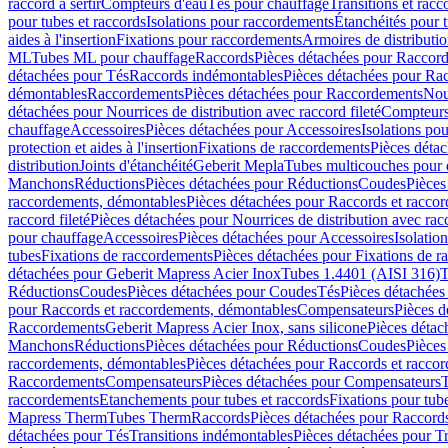
raccord à sertir
Compteurs d'eau
Tés pour chauffage
Transitions et rac
pour tubes et raccords
Isolations pour raccordements
Étanchéités pour t
aides à l'insertion
Fixations pour raccordements
Armoires de distributi
ML
Tubes ML pour chauffage
Raccords
Pièces détachées pour Raccor
détachées pour Tés
Raccords indémontables
Pièces détachées pour Ra
démontables
Raccordements
Pièces détachées pour Raccordements
Nou
détachées pour Nourrices de distribution avec raccord fileté
Compteurs
chauffage
Accessoires
Pièces détachées pour Accessoires
Isolations pou
protection et aides à l'insertion
Fixations de raccordements
Pièces déta
distribution
Joints d'étanchéité
Geberit Mepla
Tubes multicouches pour 
Manchons
Réductions
Pièces détachées pour Réductions
Coudes
Pièces
raccordements, démontables
Pièces détachées pour Raccords et racco
raccord fileté
Pièces détachées pour Nourrices de distribution avec racc
pour chauffage
Accessoires
Pièces détachées pour Accessoires
Isolatio
tubes
Fixations de raccordements
Pièces détachées pour Fixations de 
détachées pour Geberit Mapress Acier Inox
Tubes 1.4401 (AISI 316)
T
Réductions
Coudes
Pièces détachées pour Coudes
Tés
Pièces détachées
pour Raccords et raccordements, démontables
Compensateurs
Pièces 
Raccordements
Geberit Mapress Acier Inox, sans silicone
Pièces détac
Manchons
Réductions
Pièces détachées pour Réductions
Coudes
Pièces
raccordements, démontables
Pièces détachées pour Raccords et racco
Raccordements
Compensateurs
Pièces détachées pour Compensateurs
T
raccordements
Etanchements pour tubes et raccords
Fixations pour tub
Mapress Therm
Tubes Therm
Raccords
Pièces détachées pour Raccord
détachées pour Tés
Transitions indémontables
Pièces détachées pour T