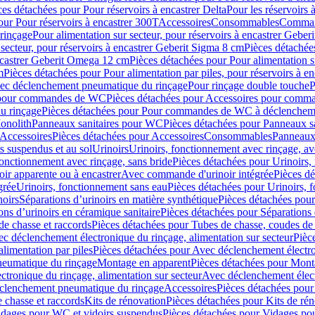
ces détachées pour Pour réservoirs à encastrer Delta
Pour les réservoirs 
our Pour réservoirs à encastrer 300T
Accessoires
Consommables
Command
rinçage
Pour alimentation sur secteur, pour réservoirs à encastrer Gebe
 secteur, pour réservoirs à encastrer Geberit Sigma 8 cm
Pièces détachées
encastrer Geberit Omega 12 cm
Pièces détachées pour Pour alimentation s
m
Pièces détachées pour Pour alimentation par piles, pour réservoirs à 
c déclenchement pneumatique du rinçage
Pour rinçage double touche
P
 pour commandes de WC
Pièces détachées pour Accessoires pour com
u rinçage
Pièces détachées pour Pour commandes de WC à déclencheme
onolith
Panneaux sanitaires pour WC
Pièces détachées pour Panneaux s
Accessoires
Pièces détachées pour Accessoires
Consommables
Panneaux 
s suspendus et au sol
Urinoirs
Urinoirs, fonctionnement avec rinçage, av
fonctionnement avec rinçage, sans bride
Pièces détachées pour Urinoirs,
ir apparente ou à encastrer
Avec commande d'urinoir intégrée
Pièces d
grée
Urinoirs, fonctionnement sans eau
Pièces détachées pour Urinoirs, 
noirs
Séparations d’urinoirs en matière synthétique
Pièces détachées pour
ons d’urinoirs en céramique sanitaire
Pièces détachées pour Séparations 
de chasse et raccords
Pièces détachées pour Tubes de chasse, coudes de 
c déclenchement électronique du rinçage, alimentation sur secteur
Pièc
limentation par piles
Pièces détachées pour Avec déclenchement électron
neumatique du rinçage
Montage en apparent
Pièces détachées pour Mont
tronique du rinçage, alimentation sur secteur
Avec déclenchement électr
clenchement pneumatique du rinçage
Accessoires
Pièces détachées pour
 chasse et raccords
Kits de rénovation
Pièces détachées pour Kits de ré
dages pour WC et vidoirs suspendus
Pièces détachées pour Vidages po