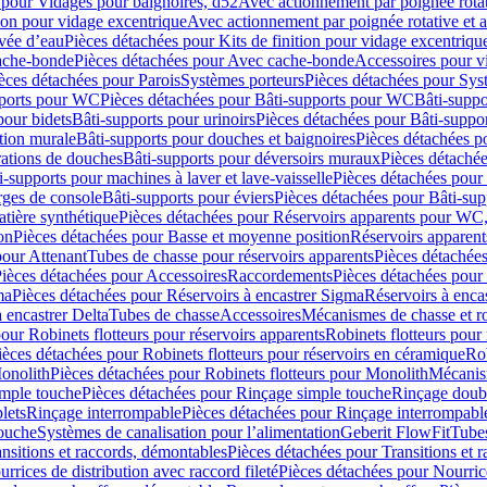
 pour Vidages pour baignoires, d52
Avec actionnement par poignée rota
tion pour vidage excentrique
Avec actionnement par poignée rotative et a
ivée d’eau
Pièces détachées pour Kits de finition pour vidage excentrique
ache-bonde
Pièces détachées pour Avec cache-bonde
Accessoires pour v
èces détachées pour Parois
Systèmes porteurs
Pièces détachées pour Sys
pports pour WC
Pièces détachées pour Bâti-supports pour WC
Bâti-suppo
pour bidets
Bâti-supports pour urinoirs
Pièces détachées pour Bâti-suppor
tion murale
Bâti-supports pour douches et baignoires
Pièces détachées p
rations de douches
Bâti-supports pour déversoirs muraux
Pièces détaché
i-supports pour machines à laver et lave-vaisselle
Pièces détachées pour 
rges de console
Bâti-supports pour éviers
Pièces détachées pour Bâti-sup
tière synthétique
Pièces détachées pour Réservoirs apparents pour WC,
on
Pièces détachées pour Basse et moyenne position
Réservoirs apparent
pour Attenant
Tubes de chasse pour réservoirs apparents
Pièces détachées
ièces détachées pour Accessoires
Raccordements
Pièces détachées pou
ma
Pièces détachées pour Réservoirs à encastrer Sigma
Réservoirs à enc
 encastrer Delta
Tubes de chasse
Accessoires
Mécanismes de chasse et rob
our Robinets flotteurs pour réservoirs apparents
Robinets flotteurs pour 
ièces détachées pour Robinets flotteurs pour réservoirs en céramique
Rob
Monolith
Pièces détachées pour Robinets flotteurs pour Monolith
Mécanis
imple touche
Pièces détachées pour Rinçage simple touche
Rinçage doub
lets
Rinçage interrompable
Pièces détachées pour Rinçage interrompabl
touche
Systèmes de canalisation pour l’alimentation
Geberit FlowFit
Tube
nsitions et raccords, démontables
Pièces détachées pour Transitions et 
rrices de distribution avec raccord fileté
Pièces détachées pour Nourrice