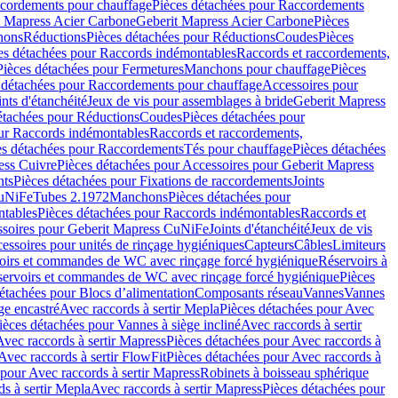
cordements pour chauffage
Pièces détachées pour Raccordements
t Mapress Acier Carbone
Geberit Mapress Acier Carbone
Pièces
hons
Réductions
Pièces détachées pour Réductions
Coudes
Pièces
es détachées pour Raccords indémontables
Raccords et raccordements,
Pièces détachées pour Fermetures
Manchons pour chauffage
Pièces
 détachées pour Raccordements pour chauffage
Accessoires pour
ints d'étanchéité
Jeux de vis pour assemblages à bride
Geberit Mapress
étachées pour Réductions
Coudes
Pièces détachées pour
ur Raccords indémontables
Raccords et raccordements,
es détachées pour Raccordements
Tés pour chauffage
Pièces détachées
ess Cuivre
Pièces détachées pour Accessoires pour Geberit Mapress
nts
Pièces détachées pour Fixations de raccordements
Joints
CuNiFe
Tubes 2.1972
Manchons
Pièces détachées pour
tables
Pièces détachées pour Raccords indémontables
Raccords et
soires pour Geberit Mapress CuNiFe
Joints d'étanchéité
Jeux de vis
essoires pour unités de rinçage hygiéniques
Capteurs
Câbles
Limiteurs
voirs et commandes de WC avec rinçage forcé hygiénique
Réservoirs à
éservoirs et commandes de WC avec rinçage forcé hygiénique
Pièces
étachées pour Blocs d’alimentation
Composants réseau
Vannes
Vannes
ge encastré
Avec raccords à sertir Mepla
Pièces détachées pour Avec
ièces détachées pour Vannes à siège incliné
Avec raccords à sertir
Avec raccords à sertir Mapress
Pièces détachées pour Avec raccords à
Avec raccords à sertir FlowFit
Pièces détachées pour Avec raccords à
 pour Avec raccords à sertir Mapress
Robinets à boisseau sphérique
s à sertir Mepla
Avec raccords à sertir Mapress
Pièces détachées pour