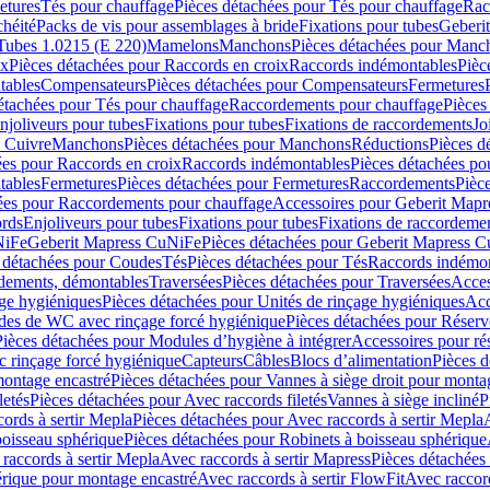
etures
Tés pour chauffage
Pièces détachées pour Tés pour chauffage
Rac
chéité
Packs de vis pour assemblages à bride
Fixations pour tubes
Geberi
Tubes 1.0215 (E 220)
Mamelons
Manchons
Pièces détachées pour Manc
ix
Pièces détachées pour Raccords en croix
Raccords indémontables
Pièc
tables
Compensateurs
Pièces détachées pour Compensateurs
Fermetures
étachées pour Tés pour chauffage
Raccordements pour chauffage
Pièces
njoliveurs pour tubes
Fixations pour tubes
Fixations de raccordements
Jo
s Cuivre
Manchons
Pièces détachées pour Manchons
Réductions
Pièces d
ées pour Raccords en croix
Raccords indémontables
Pièces détachées po
tables
Fermetures
Pièces détachées pour Fermetures
Raccordements
Pièc
ées pour Raccordements pour chauffage
Accessoires pour Geberit Mapr
ords
Enjoliveurs pour tubes
Fixations pour tubes
Fixations de raccordeme
NiFe
Geberit Mapress CuNiFe
Pièces détachées pour Geberit Mapress 
 détachées pour Coudes
Tés
Pièces détachées pour Tés
Raccords indémon
rdements, démontables
Traversées
Pièces détachées pour Traversées
Acces
age hygiéniques
Pièces détachées pour Unités de rinçage hygiéniques
Acc
des de WC avec rinçage forcé hygiénique
Pièces détachées pour Réser
Pièces détachées pour Modules d’hygiène à intégrer
Accessoires pour r
 rinçage forcé hygiénique
Capteurs
Câbles
Blocs d’alimentation
Pièces d
montage encastré
Pièces détachées pour Vannes à siège droit pour monta
letés
Pièces détachées pour Avec raccords filetés
Vannes à siège incliné
P
ords à sertir Mepla
Pièces détachées pour Avec raccords à sertir Mepla
boisseau sphérique
Pièces détachées pour Robinets à boisseau sphérique
raccords à sertir Mepla
Avec raccords à sertir Mapress
Pièces détachées
érique pour montage encastré
Avec raccords à sertir FlowFit
Avec raccord