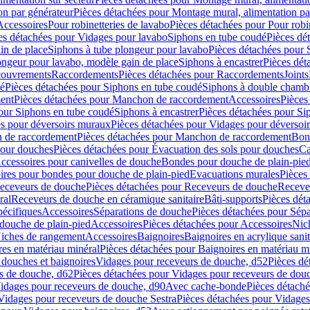
on par générateur
Pièces détachées pour Montage mural, alimentation pa
Accessoires
Pour robinetteries de lavabo
Pièces détachées pour Pour robi
es détachées pour Vidages pour lavabo
Siphons en tube coudé
Pièces dé
in de place
Siphons à tube plongeur pour lavabo
Pièces détachées pour 
ongeur pour lavabo, modèle gain de place
Siphons à encastrer
Pièces dét
ouvrements
Raccordements
Pièces détachées pour Raccordements
Joints
dé
Pièces détachées pour Siphons en tube coudé
Siphons à double chamb
ent
Pièces détachées pour Manchon de raccordement
Accessoires
Pièces
our Siphons en tube coudé
Siphons à encastrer
Pièces détachées pour Sip
s pour déversoirs muraux
Pièces détachées pour Vidages pour déversoi
 de raccordement
Pièces détachées pour Manchon de raccordement
Bon
pour douches
Pièces détachées pour Évacuation des sols pour douches
Ca
ccessoires pour canivelles de douche
Bondes pour douche de plain-pie
ires pour bondes pour douche de plain-pied
Evacuations murales
Pièces
eceveurs de douche
Pièces détachées pour Receveurs de douche
Receve
ral
Receveurs de douche en céramique sanitaire
Bâti-supports
Pièces dét
pécifiques
Accessoires
Séparations de douche
Pièces détachées pour Sép
 douche de plain-pied
Accessoires
Pièces détachées pour Accessoires
Nic
Niches de rangement
Accessoires
Baignoires
Baignoires en acrylique sanit
res en matériau minéral
Pièces détachées pour Baignoires en matériau m
douches et baignoires
Vidages pour receveurs de douche, d52
Pièces dé
s de douche, d62
Pièces détachées pour Vidages pour receveurs de dou
Vidages pour receveurs de douche, d90
Avec cache-bonde
Pièces détach
Vidages pour receveurs de douche Sestra
Pièces détachées pour Vidages