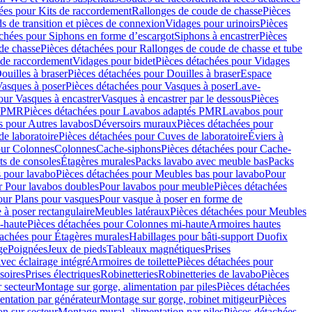
ées pour Kits de raccordement
Rallonges de coude de chasse
Pièces
s de transition et pièces de connexion
Vidages pour urinoirs
Pièces
achées pour Siphons en forme d’escargot
Siphons à encastrer
Pièces
de chasse
Pièces détachées pour Rallonges de coude de chasse et tube
 de raccordement
Vidages pour bidet
Pièces détachées pour Vidages
ouilles à braser
Pièces détachées pour Douilles à braser
Espace
asques à poser
Pièces détachées pour Vasques à poser
Lave-
our Vasques à encastrer
Vasques à encastrer par le dessous
Pièces
s PMR
Pièces détachées pour Lavabos adaptés PMR
Lavabos pour
s pour Autres lavabos
Déversoirs muraux
Pièces détachées pour
e laboratoire
Pièces détachées pour Cuves de laboratoire
Éviers à
our Colonnes
Colonnes
Cache-siphons
Pièces détachées pour Cache-
ts de consoles
Étagères murales
Packs lavabo avec meuble bas
Packs
 pour lavabo
Pièces détachées pour Meubles bas pour lavabo
Pour
r Pour lavabos doubles
Pour lavabos pour meuble
Pièces détachées
our Plans pour vasques
Pour vasque à poser en forme de
 à poser rectangulaire
Meubles latéraux
Pièces détachées pour Meubles
-haute
Pièces détachées pour Colonnes mi-haute
Armoires hautes
tachées pour Étagères murales
Habillages pour bâti-support Duofix
ge
Poignées
Jeux de pieds
Tableaux magnétiques
Prises
vec éclairage intégré
Armoires de toilette
Pièces détachées pour
soires
Prises électriques
Robinetteries
Robinetteries de lavabo
Pièces
 secteur
Montage sur gorge, alimentation par piles
Pièces détachées
entation par générateur
Montage sur gorge, robinet mitigeur
Pièces
n sur secteur
Montage mural, alimentation par piles
Pièces détachées