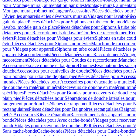
pour Montage mural, alimentation par piles
Montage mural, alimentati
Montage mural, robinet mélangeur
Accessoires
Pièces détachées pour 
l’évier, les appareils et les déversoirs muraux
Vidages pour lavabo
Pièc
gain de place
Pièces détachées pour Siphons en tube coudé, modèle ga
lavabo, modèle gain de place
Pièces détachées pour Siphons à tube pl
détachées pour Raccordements de lavabo
Coudes de raccordement
Rec
éviers
Pièces détachées pour Vidages pour éviers
Siphons en tube cou
évier
Pièces détachées pour Siphons pour évier
Manchon de raccordem
pour Vidages pour appareils
Siphons en tube coudé
Pièces détachées p
apparents
Raccordements
Pièces détachées pour Raccordements
Vidage
raccordement
Pièces détachées pour Coudes de raccordement
Manchon
Accessoires
Espace douche et baignoire
Douches
Évacuation des sols 
douche
Accessoires pour canivelles de douche
Pièces détachées pour A
pour bondes pour douche de plain-pied
Pièces détachées pour Accesso
murales
Pièces détachées pour Accessoires pour évacuations murales
R
de douche en matériau minéral
Receveurs de douche en matériau miné
spécifiques
Pièces détachées pour Bondes pour receveurs de douche s
plain-pied
Pièces détachées pour Séparations de douche latérales pour
rangement pour douches
Niches de rangement
Pièces détachées pour 
rectangulaires
Pièces détachées pour Baignoires rectangulaires
Baignoi
bébés
Accessoires
Kits de réparation
Raccordements des appareils pour 
bonde
Pièces détachées pour Avec cache-bonde
Vidages pour receveur
bonde
Vidages pour receveurs de douche, d90
Pièces détachées pour 
Sans cache-bonde
Cache-bondes
Pièces détachées pour Cache-bondes