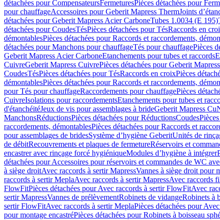
détachées pour Compensateurs
Fermetures
Pièces détachées pour Ferm
pour chauffage
Accessoires pour Geberit Mapress Therm
Joints d’étan
détachées pour Geberit Mapress Acier Carbone
Tubes 1.0034 (E 195)
détachées pour Coudes
Tés
Pièces détachées pour Tés
Raccords en cro
démontables
Pièces détachées pour Raccords et raccordements, démon
détachées pour Manchons pour chauffage
Tés pour chauffage
Pièces d
Geberit Mapress Acier Carbone
Etanchements pour tubes et raccords
E
Cuivre
Geberit Mapress Cuivre
Pièces détachées pour Geberit Mapres
Coudes
Tés
Pièces détachées pour Tés
Raccords en croix
Pièces détach
démontables
Pièces détachées pour Raccords et raccordements, démon
pour Tés pour chauffage
Raccordements pour chauffage
Pièces détach
Cuivre
Isolations pour raccordements
Etanchements pour tubes et racc
d'étanchéité
Jeux de vis pour assemblages à bride
Geberit Mapress Cu
Manchons
Réductions
Pièces détachées pour Réductions
Coudes
Pièces
raccordements, démontables
Pièces détachées pour Raccords et racco
pour assemblages de brides
Système d’hygiène Geberit
Unités de rinç
de débit
Recouvrements et plaques de fermeture
Réservoirs et comman
encastrer avec rinçage forcé hygiénique
Modules d’hygiène à intégrer
détachées pour Accessoires pour réservoirs et commandes de WC avec
à siège droit
Avec raccords à sertir Mapress
Vannes à siège droit pour 
raccords à sertir Mepla
Avec raccords à sertir Mapress
Avec raccords fi
FlowFit
Pièces détachées pour Avec raccords à sertir FlowFit
Avec racc
sertir Mapress
Vannes de prélèvement
Robinets de vidange
Robinets à 
sertir FlowFit
Avec raccords à sertir Mepla
Pièces détachées pour Avec 
pour montage encastré
Pièces détachées pour Robinets à boisseau sph