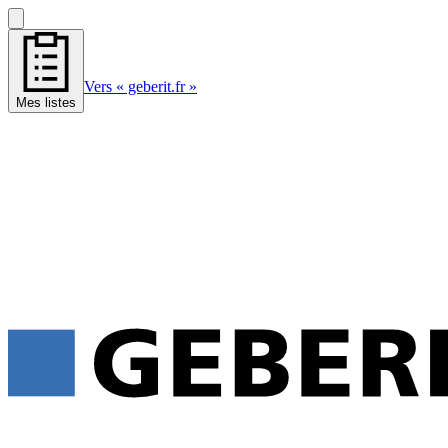
Vers « geberit.fr »
Mes listes