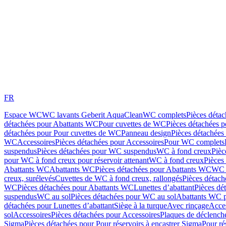
FR
Espace WC
WC lavants Geberit AquaClean
WC complets
Pièces déta
détachées pour Abattants WC
Pour cuvettes de WC
Pièces détachées 
détachées pour Pour cuvettes de WC
Panneau design
Pièces détachées
WC
Accessoires
Pièces détachées pour Accessoires
Pour WC complets
suspendus
Pièces détachées pour WC suspendus
WC à fond creux
Pièc
pour WC à fond creux pour réservoir attenant
WC à fond creux
Pièces
Abattants WC
Abattants WC
Pièces détachées pour Abattants WC
WC 
creux, surélevés
Cuvettes de WC à fond creux, rallongés
Pièces détach
WC
Pièces détachées pour Abattants WC
Lunettes d’abattant
Pièces dé
suspendus
WC au sol
Pièces détachées pour WC au sol
Abattants WC p
détachées pour Lunettes d’abattant
Siège à la turque
Avec rinçage
Acce
sol
Accessoires
Pièces détachées pour Accessoires
Plaques de déclenc
Sigma
Pièces détachées pour Pour réservoirs à encastrer Sigma
Pour ré