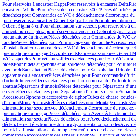
Pour réservoirs à encastrer Kappa
Pour réservoirs à encastrer Delta
Piè
encastrer Twinline
Pour réservoirs à encastrer 300T
Pièces détachées p
détachées pour Commandes de WC à déclenchement électronique du 
pour réservoirs à encastrer Geberit Sigma 12 cm
Pour alimentation sur
Geberit Sigma 8 cm
Pour alimentation sur secteur, pour réservoirs à 
alimentation par piles, pour réservoirs à encastrer Geberit Sigma 12 c
pneumatique du rinçage
Pièces détachées pour Commandes de WC ave
touche
Pièces détachées pour Pour rinçage simple touche
Accessoires
d’installation
Pour commandes de WC à déclenchement électronique d
pneumatique du rinçage
Raccordements
Panneaux sanitaires Geberit M
WC suspendus
Pour WC au sol
Pièces détachées pour Pour WC au sol
bidets
Pour bidets suspendus et au sol
Pièces détachées pour Pour bidet
avec bride
Sans abattant
Pièces détachées pour Sans abattant
Urinoirs, 
apparente ou à encastrer
Pièces détachées pour Pour commande d’urino
d'urinoir intégrée
Pièces détachées pour Pour commande d'urinoir inté
abattant
Séparations d’urinoirs
Pièces détachées pour Séparations d’uri
en verre
Pièces détachées pour Séparations d’urinoirs en verre
Séparati
Accessoires
Siphons et accessoires de siphon
Tubes de chasse, coudes 
dʼurinoir
Montage encastré
Pièces détachées pour Montage encastré
Ave
alimentation sur secteur
Avec déclenchement électronique du rinçage, a
pneumatique du rinçage
Pièces détachées pour Avec déclenchement p
alimentation sur secteur
Pièces détachées pour Avec déclenchement élec
déclenchement électronique du rinçage, alimentation par piles
Avec dé
pour Kits d’installation et de remplacement
Tubes de chasse, coudes de
commande
Raccordements des appareils pour WC, urinoirs et bidets
Vi