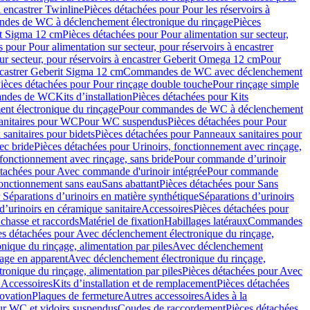
à encastrer Twinline
Pièces détachées pour Pour les réservoirs à
es de WC à déclenchement électronique du rinçage
Pièces
rit Sigma 12 cm
Pièces détachées pour Pour alimentation sur secteur,
 pour Pour alimentation sur secteur, pour réservoirs à encastrer
ur secteur, pour réservoirs à encastrer Geberit Omega 12 cm
Pour
encastrer Geberit Sigma 12 cm
Commandes de WC avec déclenchement
ièces détachées pour Pour rinçage double touche
Pour rinçage simple
mandes de WC
Kits d’installation
Pièces détachées pour Kits
nt électronique du rinçage
Pour commandes de WC à déclenchement
anitaires pour WC
Pour WC suspendus
Pièces détachées pour Pour
sanitaires pour bidets
Pièces détachées pour Panneaux sanitaires pour
ec bride
Pièces détachées pour Urinoirs, fonctionnement avec rinçage,
 fonctionnement avec rinçage, sans bride
Pour commande d’urinoir
étachées pour Avec commande d'urinoir intégrée
Pour commande
fonctionnement sans eau
Sans abattant
Pièces détachées pour Sans
 Séparations d’urinoirs en matière synthétique
Séparations d’urinoirs
d’urinoirs en céramique sanitaire
Accessoires
Pièces détachées pour
chasse et raccords
Matériel de fixation
Habillages latéraux
Commandes
es détachées pour Avec déclenchement électronique du rinçage,
ique du rinçage, alimentation par piles
Avec déclenchement
age en apparent
Avec déclenchement électronique du rinçage,
onique du rinçage, alimentation par piles
Pièces détachées pour Avec
 Accessoires
Kits d’installation et de remplacement
Pièces détachées
novation
Plaques de fermeture
Autres accessoires
Aides à la
ur WC et vidoirs suspendus
Coudes de raccordement
Pièces détachées