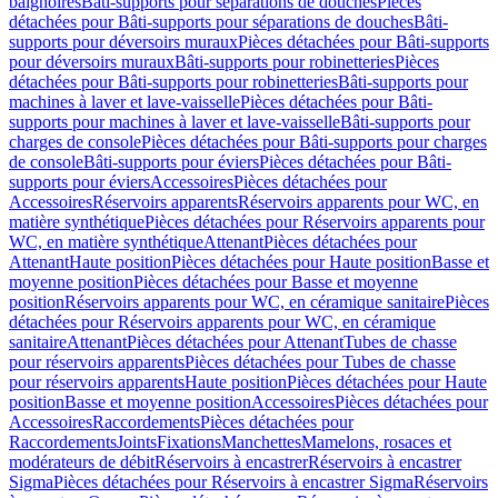
baignoires
Bâti-supports pour séparations de douches
Pièces
détachées pour Bâti-supports pour séparations de douches
Bâti-
supports pour déversoirs muraux
Pièces détachées pour Bâti-supports
pour déversoirs muraux
Bâti-supports pour robinetteries
Pièces
détachées pour Bâti-supports pour robinetteries
Bâti-supports pour
machines à laver et lave-vaisselle
Pièces détachées pour Bâti-
supports pour machines à laver et lave-vaisselle
Bâti-supports pour
charges de console
Pièces détachées pour Bâti-supports pour charges
de console
Bâti-supports pour éviers
Pièces détachées pour Bâti-
supports pour éviers
Accessoires
Pièces détachées pour
Accessoires
Réservoirs apparents
Réservoirs apparents pour WC, en
matière synthétique
Pièces détachées pour Réservoirs apparents pour
WC, en matière synthétique
Attenant
Pièces détachées pour
Attenant
Haute position
Pièces détachées pour Haute position
Basse et
moyenne position
Pièces détachées pour Basse et moyenne
position
Réservoirs apparents pour WC, en céramique sanitaire
Pièces
détachées pour Réservoirs apparents pour WC, en céramique
sanitaire
Attenant
Pièces détachées pour Attenant
Tubes de chasse
pour réservoirs apparents
Pièces détachées pour Tubes de chasse
pour réservoirs apparents
Haute position
Pièces détachées pour Haute
position
Basse et moyenne position
Accessoires
Pièces détachées pour
Accessoires
Raccordements
Pièces détachées pour
Raccordements
Joints
Fixations
Manchettes
Mamelons, rosaces et
modérateurs de débit
Réservoirs à encastrer
Réservoirs à encastrer
Sigma
Pièces détachées pour Réservoirs à encastrer Sigma
Réservoirs