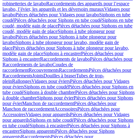
robinetteries de lavabo
Raccordements des appareils pour l’espace
lavabo, l’évier, les appareils et les déversoirs muraux
Vidages pour
lavabo
Pièces détachées pour Vidages pour lavabo
Siphons en tube
coudé
Pièces détachées pour Siphons en tube coudé
Siphons en tube
coudé, modèle gain de place
Pièces détachées pour Siphons en tube
coudé, modèle gain de place
Siphons à tube plongeur pour
lavabo
Pièces détachées pour Siphons à tube plongeur pour
lavabo
Siphons à tube plongeur pour lavabo, modèle gain de
place
Pièces détachées pour Siphons à tube plongeur pour lavabo,
modèle gain de place
Siphons à encastrer
Pièces détachées pour
Siphons à encastrer
Raccordements de lavabo
Pièces détachées pour
Raccordements de lavabo
Coudes de
raccordement
Recouvrements
Raccordements
Pièces détachées pour
Raccordements
Joints
Douilles à braser
Tubes de trop-
plein
Rallonges
Vidages pour éviers
Pièces détachées pour Vidages
pour éviers
Siphons en tube coudé
Pièces détachées pour Siphons en
tube coudé
Siphons à double chambre
Pièces détachées pour Siphons
à double chambre
Siphons pour évier
Pièces détachées pour Siphons
pour évier
Manchon de raccordement
Pièces détachées pour
Manchon de raccordement
Accessoires
Pièces détachées pour
Accessoires
Vidages pour appareils
Pièces détachées pour Vidages
pour appareils
Siphons en tube coudé
Pièces détachées pour Siphons
en tube coudé
Siphons à encastrer
Pièces détachées pour Siphons à
encastrer
Siphons apparents
Pièces détachées pour Siphons
apparents
Raccordements
Pièces détachées pour