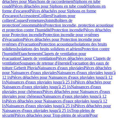
détachées pour Manchons de raccordement
Siphons en tube
coudé
Pièces détachées pour Siphons en tube coudé
Siphons en
forme d'escargot
Pièces détachées pour Siphons en forme
d'escargot
Accessoires
Colliers
Fixations pour
colliers
Coques
Fermetures
Joints
Boîtiers de
protection
Consommables
Protection incendie, protection acoustique
et protection contre l'humidité
Protection incendie
Pièces détachées
pour Protection incendie
Protection incendie pour systèmes
d'évacuation
Pièces détachées pour Protection incendie pour
systèmes d'évacuation
Protection acoustique
Isolations des bruits
solidiens
Isolations des bruits solidiens et aériens
Protection contre
l'humidité
Etanchements
Clapets de ventilation pour
évacuation
Clapets de ventilation
Pièces détachées pour Clapets de
ventilation
Soupapes de retenue d'énergie
Évacuation des eaux de
toiture Geberit Pluvia
Naissances d'eaux pluviales
Pièces détachées
pour Naissances d'eaux pluviales
Naissances d'eaux pluviales jusqu'à
12 l/s
Pièces détachées pour Naissances d'eaux pluviales jusqu'à 12
l/s
Naissances d'eaux pluviales jusqu'à 25 l/s
Pièces détachées pour
Naissances d'eaux pluviales jusqu'à 25 l/s
Naissances d'eaux
pluviales pour chéneaux
Pièces détachées pour Naissances d'eaux
pluviales pour chéneaux
Naissances d'eaux pluviales jusqu'à 12
l/s
Pièces détachées pour Naissances d'eaux pluviales jusqu'à 12
l/s
Naissances d'eaux pluviales jusqu'à 25 l/s
Pièces détachées pour
Naissances d'eaux pluviales jusqu'à 25 l/s
Trop-pleins de
sécurité
Pièces détachées pour Trop-pleins de sécurité
Pour