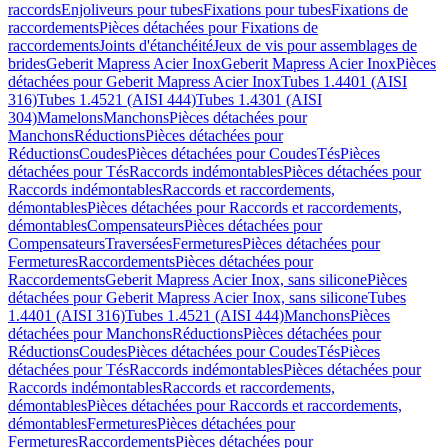
raccords
Enjoliveurs pour tubes
Fixations pour tubes
Fixations de
raccordements
Pièces détachées pour Fixations de
raccordements
Joints d'étanchéité
Jeux de vis pour assemblages de
brides
Geberit Mapress Acier Inox
Geberit Mapress Acier Inox
Pièces
détachées pour Geberit Mapress Acier Inox
Tubes 1.4401 (AISI
316)
Tubes 1.4521 (AISI 444)
Tubes 1.4301 (AISI
304)
Mamelons
Manchons
Pièces détachées pour
Manchons
Réductions
Pièces détachées pour
Réductions
Coudes
Pièces détachées pour Coudes
Tés
Pièces
détachées pour Tés
Raccords indémontables
Pièces détachées pour
Raccords indémontables
Raccords et raccordements,
démontables
Pièces détachées pour Raccords et raccordements,
démontables
Compensateurs
Pièces détachées pour
Compensateurs
Traversées
Fermetures
Pièces détachées pour
Fermetures
Raccordements
Pièces détachées pour
Raccordements
Geberit Mapress Acier Inox, sans silicone
Pièces
détachées pour Geberit Mapress Acier Inox, sans silicone
Tubes
1.4401 (AISI 316)
Tubes 1.4521 (AISI 444)
Manchons
Pièces
détachées pour Manchons
Réductions
Pièces détachées pour
Réductions
Coudes
Pièces détachées pour Coudes
Tés
Pièces
détachées pour Tés
Raccords indémontables
Pièces détachées pour
Raccords indémontables
Raccords et raccordements,
démontables
Pièces détachées pour Raccords et raccordements,
démontables
Fermetures
Pièces détachées pour
Fermetures
Raccordements
Pièces détachées pour