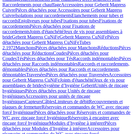
Raccordements pour chauffage
Accessoires pour Geberit Mapress
Cuivre
Pièces détachées pour Accessoires pour Geberit Mapress
Cuivre
Isolations pour raccordements
Etanchements pour tubes et
raccords
Enjoliveurs pour tubes
Fixations pour tubes
Fixations de
raccordements
Pièces détachées pour Fixations de
raccordements
Joints d'étanchéité
Jeux de vis pour assemblages à
bride
Geberit Mapress CuNiFe
Geberit Mapress CuNiFe
Pièces
détachées pour Geberit Mapress CuNiFe
Tubes
2.1972
Manchons
Pièces détachées pour Manchons
Réductions
Pièces
détachées pour Réductions
Coudes
Pièces détachées pour
Coudes
Tés
Pièces détachées pour Tés
Raccords indémontables
Pièces
détachées pour Raccords indémontables
Raccords et raccordements,
démontables
Pièces détachées pour Raccords et raccordements,
démontables
Traversées
Pièces détachées pour Traversées
Accessoires
pour Geberit Mapress CuNiFe
Joints d'étanchéité
Jeux de vis pour
assemblages de brides
Système d’hygiène Geberit
Unités de rinçage
hygiéniques
Pièces détachées pour Unités de rinçage
hygiéniques
Accessoires pour unités de rinçage
hygiéniques
Capteurs
Câbles
Limiteurs de débit
Recouvrements et
plaques de fermeture
Réservoirs et commandes de WC avec rinçage
forcé hygiénique
Pièces détachées pour Réservoirs et commandes de
WC avec rinçage forcé hygiénique
Réservoirs à encastrer avec
rinçage forcé hygiénique
Modules d’hygiène à intégrer
Pièces
détachées pour Modules d’hygiène à intégrer
Accessoires pour
réservoirs et commandes de WC avec rinçage forcé