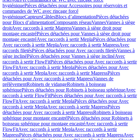
hygiénique
Pièces détachées pour Accessoires pour réservoirs et
commandes de WC avec rinçage forcé
hygiénique
Capteurs
Câbles
Blocs d’alimentation
Pièces détachées
pour Blocs d’alimentation
Composants réseau
Vannes
Vannes à siège
droit
Avec raccords à sertir Mapress
Vannes à siège droit pour
montage encastré
Pièces détachées pour Vannes à siège droit pour
montage encastré
Avec raccords à sertir Mepla
Pièces détachées pour
Avec raccords à sertir Mepla
Avec raccords à sertir Mapress
Avec
raccords filetés
Pièces détachées pour Avec raccords filetés
Vannes à
siège incliné
Pièces détachées pour Vannes à siège incliné
Avec
raccords à sertir FlowFit
Pièces détachées pour Avec raccords à sertir
FlowFit
Avec raccords à sertir Mepla
Pièces détachées pour Avec
raccords à sertir Mepla
Avec raccords à sertir Mapress
Pièces
détachées pour Avec raccords à sertir Mapress
Vannes de
prélèvement
Robinets de vidange
Robinets à boisseau
sphérique
Pièces détachées pour Robinets à boisseau sphérique
Avec
raccords à sertir FlowFit
Pièces détachées pour Avec raccords à sertir
FlowFit
Avec raccords à sertir Mepla
Pièces détachées pour Avec
raccords à sertir Mepla
Avec raccords à sertir Mapress
Pièces
détachées pour Avec raccords à sertir Mapress
Robinets à boisseau
sphérique pour montage encastré
Pièces détachées pour Robinets à
boisseau sphérique pour montage encastré
Avec raccords à sertir
FlowFit
Avec raccords à sertir Mepla
Avec raccords à sertir
Mapress
Pièces détachées pour Avec raccords à sertir Mapress
Avec