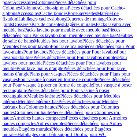
poser
Accessoires
Colonnes
Pièces détachées pour
Colonnes
Colonnes
Cache-siphons
Pièces détachées pour Cache-
siphons
Accessoires
Cache-bondes
Porte-serviettes
Matériel de
fixation
Habillages cache-siphons
Equerres de montage
Couvre-
joints
Dosserets
Kits de consoles
Étagères murales
Packs lavabo avec
meuble bas
Packs lavabo pour meuble avec meuble bas
Pièces
détachées pour Packs lavabo pour meuble avec meuble bas
Meubles
de salle de bains
Meubles bas pour lavabo
Pièces détachées pour
Meubles bas pour lavabo
Pour lave-mains
Pièces détachées pour Pour
lave-mains
Pour lavabos
Pièces détachées pour Pour lavabos
Pour
lavabos doubles
Pièces détachées pour Pour lavabos doubles
Pour
lavabos pour meuble
Pièces détachées pour Pour lavabos pour
meuble
Pour lave-mains d’angle
Pièces détachées pour Pour lave-
mains d’angle
Plans pour vasques
Pièces détachées pour Plans pour
vasques
Pour vasque à poser en forme de coupelle
Pièces détachées
pour Pour vasque à poser en forme de coupelle
Pour vasque à poser
rectangulaire
Pièces détachées pour Pour vasque à poser
rectangulaire
Meubles latéraux
Pièces détachées pour Meubles
latéraux
Meubles latéraux bas
Pièces détachées pour Meubles
latéraux bas
Colonnes hautes
Pièces détachées pour Colonnes
hautes
Colonnes mi-haute
Pièces détachées pour Colonnes mi-
haute
Armoires hautes compactes
Pièces détachées pour Armoires
hautes compactes
Autres meubles
Pièces détachées pour Autres
meubles
Étagères murales
Pièces détachées pour Étagères
murales
Habillages pour bâti-support Duofix pour WC