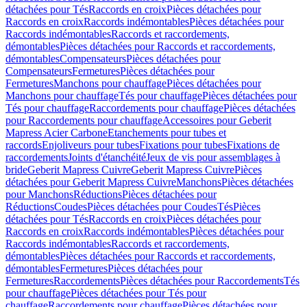
détachées pour Tés
Raccords en croix
Pièces détachées pour
Raccords en croix
Raccords indémontables
Pièces détachées pour
Raccords indémontables
Raccords et raccordements,
démontables
Pièces détachées pour Raccords et raccordements,
démontables
Compensateurs
Pièces détachées pour
Compensateurs
Fermetures
Pièces détachées pour
Fermetures
Manchons pour chauffage
Pièces détachées pour
Manchons pour chauffage
Tés pour chauffage
Pièces détachées pour
Tés pour chauffage
Raccordements pour chauffage
Pièces détachées
pour Raccordements pour chauffage
Accessoires pour Geberit
Mapress Acier Carbone
Etanchements pour tubes et
raccords
Enjoliveurs pour tubes
Fixations pour tubes
Fixations de
raccordements
Joints d'étanchéité
Jeux de vis pour assemblages à
bride
Geberit Mapress Cuivre
Geberit Mapress Cuivre
Pièces
détachées pour Geberit Mapress Cuivre
Manchons
Pièces détachées
pour Manchons
Réductions
Pièces détachées pour
Réductions
Coudes
Pièces détachées pour Coudes
Tés
Pièces
détachées pour Tés
Raccords en croix
Pièces détachées pour
Raccords en croix
Raccords indémontables
Pièces détachées pour
Raccords indémontables
Raccords et raccordements,
démontables
Pièces détachées pour Raccords et raccordements,
démontables
Fermetures
Pièces détachées pour
Fermetures
Raccordements
Pièces détachées pour Raccordements
Tés
pour chauffage
Pièces détachées pour Tés pour
chauffage
Raccordements pour chauffage
Pièces détachées pour