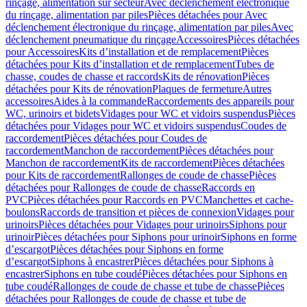
rinçage, alimentation sur secteur
Avec déclenchement électronique
du rinçage, alimentation par piles
Pièces détachées pour Avec
déclenchement électronique du rinçage, alimentation par piles
Avec
déclenchement pneumatique du rinçage
Accessoires
Pièces détachées
pour Accessoires
Kits d’installation et de remplacement
Pièces
détachées pour Kits d’installation et de remplacement
Tubes de
chasse, coudes de chasse et raccords
Kits de rénovation
Pièces
détachées pour Kits de rénovation
Plaques de fermeture
Autres
accessoires
Aides à la commande
Raccordements des appareils pour
WC, urinoirs et bidets
Vidages pour WC et vidoirs suspendus
Pièces
détachées pour Vidages pour WC et vidoirs suspendus
Coudes de
raccordement
Pièces détachées pour Coudes de
raccordement
Manchon de raccordement
Pièces détachées pour
Manchon de raccordement
Kits de raccordement
Pièces détachées
pour Kits de raccordement
Rallonges de coude de chasse
Pièces
détachées pour Rallonges de coude de chasse
Raccords en
PVC
Pièces détachées pour Raccords en PVC
Manchettes et cache-
boulons
Raccords de transition et pièces de connexion
Vidages pour
urinoirs
Pièces détachées pour Vidages pour urinoirs
Siphons pour
urinoir
Pièces détachées pour Siphons pour urinoir
Siphons en forme
d’escargot
Pièces détachées pour Siphons en forme
d’escargot
Siphons à encastrer
Pièces détachées pour Siphons à
encastrer
Siphons en tube coudé
Pièces détachées pour Siphons en
tube coudé
Rallonges de coude de chasse et tube de chasse
Pièces
détachées pour Rallonges de coude de chasse et tube de