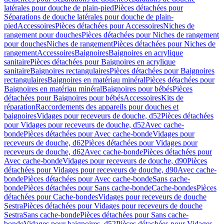
latérales pour douche de plain-pied
Pièces détachées pour
Séparations de douche latérales pour douche de plain-
pied
Accessoires
Pièces détachées pour Accessoires
Niches de
rangement pour douches
Pièces détachées pour Niches de rangement
pour douches
Niches de rangement
Pièces détachées pour Niches de
rangement
Accessoires
Baignoires
Baignoires en acrylique
sanitaire
Pièces détachées pour Baignoires en acrylique
sanitaire
Baignoires rectangulaires
Pièces détachées pour Baignoires
rectangulaires
Baignoires en matériau minéral
Pièces détachées pour
Baignoires en matériau minéral
Baignoires pour bébés
Pièces
détachées pour Baignoires pour bébés
Accessoires
Kits de
réparation
Raccordements des appareils pour douches et
baignoires
Vidages pour receveurs de douche, d52
Pièces détachées
pour Vidages pour receveurs de douche, d52
Avec cache-
bonde
Pièces détachées pour Avec cache-bonde
Vidages pour
receveurs de douche, d62
Pièces détachées pour Vidages pour
receveurs de douche, d62
Avec cache-bonde
Pièces détachées pour
Avec cache-bonde
Vidages pour receveurs de douche, d90
Pièces
détachées pour Vidages pour receveurs de douche, d90
Avec cache-
bonde
Pièces détachées pour Avec cache-bonde
Sans cache-
bonde
Pièces détachées pour Sans cache-bonde
Cache-bondes
Pièces
détachées pour Cache-bondes
Vidages pour receveurs de douche
Sestra
Pièces détachées pour Vidages pour receveurs de douche
Sestra
Sans cache-bonde
Pièces détachées pour Sans cache-
bonde
Vidages pour baignoires, d52
Pièces détachées pour Vidages