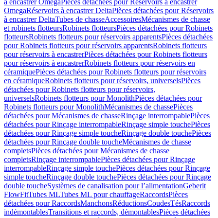
à encastrer Omega
Pièces détachées pour Réservoirs à encastrer
Omega
Réservoirs à encastrer Delta
Pièces détachées pour Réservoirs
à encastrer Delta
Tubes de chasse
Accessoires
Mécanismes de chasse
et robinets flotteurs
Robinets flotteurs
Pièces détachées pour Robinets
flotteurs
Robinets flotteurs pour réservoirs apparents
Pièces détachées
pour Robinets flotteurs pour réservoirs apparents
Robinets flotteurs
pour réservoirs à encastrer
Pièces détachées pour Robinets flotteurs
pour réservoirs à encastrer
Robinets flotteurs pour réservoirs en
céramique
Pièces détachées pour Robinets flotteurs pour réservoirs
en céramique
Robinets flotteurs pour réservoirs, universels
Pièces
détachées pour Robinets flotteurs pour réservoirs,
universels
Robinets flotteurs pour Monolith
Pièces détachées pour
Robinets flotteurs pour Monolith
Mécanismes de chasse
Pièces
détachées pour Mécanismes de chasse
Rinçage interrompable
Pièces
détachées pour Rinçage interrompable
Rinçage simple touche
Pièces
détachées pour Rinçage simple touche
Rinçage double touche
Pièces
détachées pour Rinçage double touche
Mécanismes de chasse
complets
Pièces détachées pour Mécanismes de chasse
complets
Rinçage interrompable
Pièces détachées pour Rinçage
interrompable
Rinçage simple touche
Pièces détachées pour Rinçage
simple touche
Rinçage double touche
Pièces détachées pour Rinçage
double touche
Systèmes de canalisation pour l’alimentation
Geberit
FlowFit
Tubes ML
Tubes ML pour chauffage
Raccords
Pièces
détachées pour Raccords
Manchons
Réductions
Coudes
Tés
Raccords
indémontables
Transitions et raccords, démontables
Pièces détachées