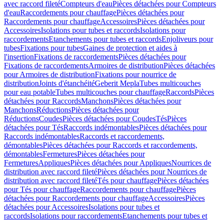
avec raccord fileté
Compteurs d'eau
Pièces détachées pour Compteurs
d'eau
Raccordements pour chauffage
Pièces détachées pour
Raccordements pour chauffage
Accessoires
Pièces détachées pour
Accessoires
Isolations pour tubes et raccords
Isolations pour
raccordements
Etanchements pour tubes et raccords
Enjoliveurs pour
tubes
Fixations pour tubes
Gaines de protection et aides à
l'insertion
Fixations de raccordements
Pièces détachées pour
Fixations de raccordements
Armoires de distribution
Pièces détachées
pour Armoires de distribution
Fixations pour nourrice de
distribution
Joints d'étanchéité
Geberit Mepla
Tubes multicouches
pour eau potable
Tubes multicouches pour chauffage
Raccords
Pièces
détachées pour Raccords
Manchons
Pièces détachées pour
Manchons
Réductions
Pièces détachées pour
Réductions
Coudes
Pièces détachées pour Coudes
Tés
Pièces
détachées pour Tés
Raccords indémontables
Pièces détachées pour
Raccords indémontables
Raccords et raccordements,
démontables
Pièces détachées pour Raccords et raccordements,
démontables
Fermetures
Pièces détachées pour
Fermetures
Appliques
Pièces détachées pour Appliques
Nourrices de
distribution avec raccord fileté
Pièces détachées pour Nourrices de
distribution avec raccord fileté
Tés pour chauffage
Pièces détachées
pour Tés pour chauffage
Raccordements pour chauffage
Pièces
détachées pour Raccordements pour chauffage
Accessoires
Pièces
détachées pour Accessoires
Isolations pour tubes et
raccords
Isolations pour raccordements
Etanchements pour tubes et