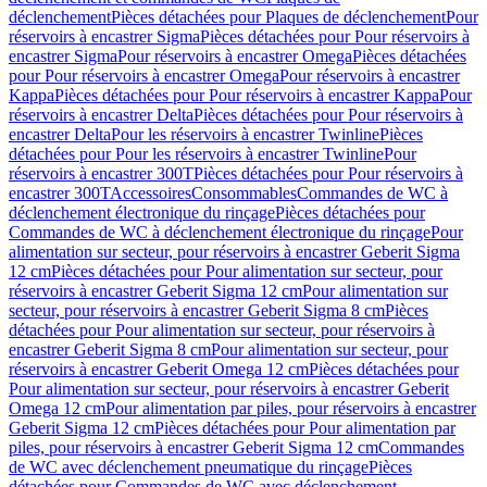
déclenchement
Pièces détachées pour Plaques de déclenchement
Pour
réservoirs à encastrer Sigma
Pièces détachées pour Pour réservoirs à
encastrer Sigma
Pour réservoirs à encastrer Omega
Pièces détachées
pour Pour réservoirs à encastrer Omega
Pour réservoirs à encastrer
Kappa
Pièces détachées pour Pour réservoirs à encastrer Kappa
Pour
réservoirs à encastrer Delta
Pièces détachées pour Pour réservoirs à
encastrer Delta
Pour les réservoirs à encastrer Twinline
Pièces
détachées pour Pour les réservoirs à encastrer Twinline
Pour
réservoirs à encastrer 300T
Pièces détachées pour Pour réservoirs à
encastrer 300T
Accessoires
Consommables
Commandes de WC à
déclenchement électronique du rinçage
Pièces détachées pour
Commandes de WC à déclenchement électronique du rinçage
Pour
alimentation sur secteur, pour réservoirs à encastrer Geberit Sigma
12 cm
Pièces détachées pour Pour alimentation sur secteur, pour
réservoirs à encastrer Geberit Sigma 12 cm
Pour alimentation sur
secteur, pour réservoirs à encastrer Geberit Sigma 8 cm
Pièces
détachées pour Pour alimentation sur secteur, pour réservoirs à
encastrer Geberit Sigma 8 cm
Pour alimentation sur secteur, pour
réservoirs à encastrer Geberit Omega 12 cm
Pièces détachées pour
Pour alimentation sur secteur, pour réservoirs à encastrer Geberit
Omega 12 cm
Pour alimentation par piles, pour réservoirs à encastrer
Geberit Sigma 12 cm
Pièces détachées pour Pour alimentation par
piles, pour réservoirs à encastrer Geberit Sigma 12 cm
Commandes
de WC avec déclenchement pneumatique du rinçage
Pièces
détachées pour Commandes de WC avec déclenchement