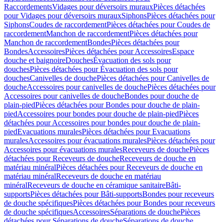
Raccordements
Vidages pour déversoirs muraux
Pièces détachées
pour Vidages pour déversoirs muraux
Siphons
Pièces détachées pour
Siphons
Coudes de raccordement
Pièces détachées pour Coudes de
raccordement
Manchon de raccordement
Pièces détachées pour
Manchon de raccordement
Bondes
Pièces détachées pour
Bondes
Accessoires
Pièces détachées pour Accessoires
Espace
douche et baignoire
Douches
Évacuation des sols pour
douches
Pièces détachées pour Évacuation des sols pour
douches
Canivelles de douche
Pièces détachées pour Canivelles de
douche
Accessoires pour canivelles de douche
Pièces détachées pour
Accessoires pour canivelles de douche
Bondes pour douche de
plain-pied
Pièces détachées pour Bondes pour douche de plain-
pied
Accessoires pour bondes pour douche de plain-pied
Pièces
détachées pour Accessoires pour bondes pour douche de plain-
pied
Evacuations murales
Pièces détachées pour Evacuations
murales
Accessoires pour évacuations murales
Pièces détachées pour
Accessoires pour évacuations murales
Receveurs de douche
Pièces
détachées pour Receveurs de douche
Receveurs de douche en
matériau minéral
Pièces détachées pour Receveurs de douche en
matériau minéral
Receveurs de douche en matériau
minéral
Receveurs de douche en céramique sanitaire
Bâti-
supports
Pièces détachées pour Bâti-supports
Bondes pour receveurs
de douche spécifiques
Pièces détachées pour Bondes pour receveurs
de douche spécifiques
Accessoires
Séparations de douche
Pièces
détachées pour Séparations de douche
Séparations de douche