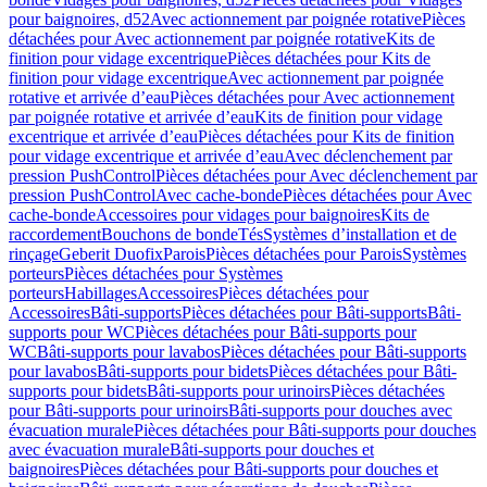
pour baignoires, d52
Avec actionnement par poignée rotative
Pièces
détachées pour Avec actionnement par poignée rotative
Kits de
finition pour vidage excentrique
Pièces détachées pour Kits de
finition pour vidage excentrique
Avec actionnement par poignée
rotative et arrivée d’eau
Pièces détachées pour Avec actionnement
par poignée rotative et arrivée d’eau
Kits de finition pour vidage
excentrique et arrivée d’eau
Pièces détachées pour Kits de finition
pour vidage excentrique et arrivée d’eau
Avec déclenchement par
pression PushControl
Pièces détachées pour Avec déclenchement par
pression PushControl
Avec cache-bonde
Pièces détachées pour Avec
cache-bonde
Accessoires pour vidages pour baignoires
Kits de
raccordement
Bouchons de bonde
Tés
Systèmes d’installation et de
rinçage
Geberit Duofix
Parois
Pièces détachées pour Parois
Systèmes
porteurs
Pièces détachées pour Systèmes
porteurs
Habillages
Accessoires
Pièces détachées pour
Accessoires
Bâti-supports
Pièces détachées pour Bâti-supports
Bâti-
supports pour WC
Pièces détachées pour Bâti-supports pour
WC
Bâti-supports pour lavabos
Pièces détachées pour Bâti-supports
pour lavabos
Bâti-supports pour bidets
Pièces détachées pour Bâti-
supports pour bidets
Bâti-supports pour urinoirs
Pièces détachées
pour Bâti-supports pour urinoirs
Bâti-supports pour douches avec
évacuation murale
Pièces détachées pour Bâti-supports pour douches
avec évacuation murale
Bâti-supports pour douches et
baignoires
Pièces détachées pour Bâti-supports pour douches et