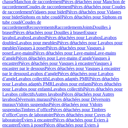
chasse
Manchon de raccordement
Pièces détachées pour Manchon de
raccordement
Coudes de raccordement
Pièces détachées pour Coudes
de raccordement
Vidages pour bidet
Pièces détachées pour Vidages
pour bidet
Siphons en tube coudé
Pièces détachées pour Siphons en
tube coudé
Coudes de
raccordement
Recouvrements
Raccordements
Joints
Douilles à
braser
Pièces détachées pour Douilles à braser
Espace
lavabo
Lavabos
Lavabos
Pièces détachées pour Lavabos
Lavabos
doubles
Lavabos pour meubles
Pièces détachées pour Lavabos pour
meubles
Vasques à poser
Pièces détachées pour Vasques à
poser
Lave-mains
Pièces détachées pour Lave-mains
Lave-mains
d’angle
Pièces détachées pour Lave-mains d’angle
Vasques à
encastrer
Pièces détachées pour Vasques à encastrer
Vasques à
encastrer par le dessous
Pièces détachées pour Vasques à encastrer
par le dessous
Lavabos d’angle
Pièces détachées pour Lavabos
d’angle
Lavabos collectifs
Lavabos adaptés PMR
Pièces détachées
pour Lavabos adaptés PMR
Lavabos pour enfants
Pièces détachées
pour Lavabos pour enfants
Lavabos collectifs
Pièces détachées pour
Lavabos collectifs
Autres lavabos
Pièces détachées pour Autres
lavabos
Déversoirs muraux
Pièces détachées pour Déversoirs
muraux
Vidoirs suspendus
Pièces détachées pour Vidoirs
suspendus
Timbres dʼoffice
Pièces détachées pour Timbres
dʼoffice
Cuves de laboratoire
Pièces détachées pour Cuves de
laboratoire
Éviers à encastrer
Pièces détachées pour Éviers à
encastrer
Éviers à poser
Pièces détachées pour Éviers à