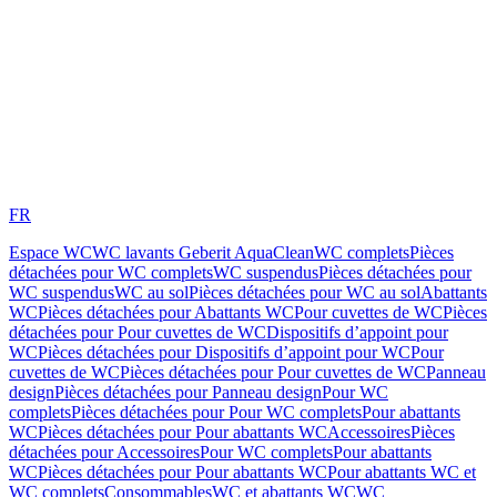
FR
Espace WC
WC lavants Geberit AquaClean
WC complets
Pièces
détachées pour WC complets
WC suspendus
Pièces détachées pour
WC suspendus
WC au sol
Pièces détachées pour WC au sol
Abattants
WC
Pièces détachées pour Abattants WC
Pour cuvettes de WC
Pièces
détachées pour Pour cuvettes de WC
Dispositifs d’appoint pour
WC
Pièces détachées pour Dispositifs d’appoint pour WC
Pour
cuvettes de WC
Pièces détachées pour Pour cuvettes de WC
Panneau
design
Pièces détachées pour Panneau design
Pour WC
complets
Pièces détachées pour Pour WC complets
Pour abattants
WC
Pièces détachées pour Pour abattants WC
Accessoires
Pièces
détachées pour Accessoires
Pour WC complets
Pour abattants
WC
Pièces détachées pour Pour abattants WC
Pour abattants WC et
WC complets
Consommables
WC et abattants WC
WC