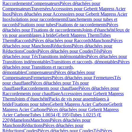
Raccordements
Compensateurs
Pièces détachées pour
Compensateurs
Traversées
Accessoires pour Geberit Mapress Acier
Inox
Pièces détachées pour Accessoires pour Geberit Mapress Acier
Inox
Isolations pour raccordements
Etanchements pour tubes et
raccords
Fixations pour tubes
Fixations de raccordements
Pièces
détachées pour Fixations de raccordements
Joints d'étanchéité
Jeux de
vis pour assemblages à bride
Geberit Mapress Therm
Tubes
Therm
Raccords
Pièces détachées pour Raccords
Manchons
Pièces
détachées pour Manchons
Réductions
Pièces détachées pour
Réductions
Coudes
Pièces détachées pour Coudes
Tés
Pièces
détachées pour Tés
Transitions indémontables
Pièces détachées pour
Transitions indémontables
Transitions et raccords, démontables
Pièces
détachées pour Transitions et raccords,
démontables
Compensateurs
Pièces détachées pour
Compensateurs
Fermetures
Pièces détachées pour Fermetures
Tés
pour chauffage
Pièces détachées pour Tés pour
chauffage
Raccordements pour chauffage
Pièces détachées pour
Raccordements pour chauffage
Accessoires pour Geberit Mapress
Therm
Joints d’étanchéité
Packs de vis pour assemblages à
bride
Fixations pour tubes
Geberit Mapress Acier Carbone
Geberit
Mapress Acier Carbone
Pièces détachées pour Geberit Mapress
Acier Carbone
Tubes 1.0034 (E 195)
Tubes 1.0215 (E
220)
Mamelons
Manchons
Pièces détachées pour
Manchons
Réductions
Pièces détachées pour
Réductions
Coudes
Pièces détachées pour Coudes
Tés
Pièces