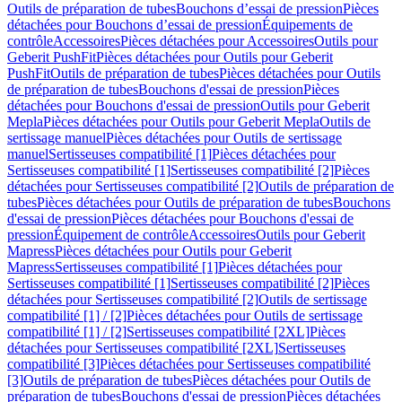
Outils de préparation de tubes
Bouchons d’essai de pression
Pièces
détachées pour Bouchons d’essai de pression
Équipements de
contrôle
Accessoires
Pièces détachées pour Accessoires
Outils pour
Geberit PushFit
Pièces détachées pour Outils pour Geberit
PushFit
Outils de préparation de tubes
Pièces détachées pour Outils
de préparation de tubes
Bouchons d'essai de pression
Pièces
détachées pour Bouchons d'essai de pression
Outils pour Geberit
Mepla
Pièces détachées pour Outils pour Geberit Mepla
Outils de
sertissage manuel
Pièces détachées pour Outils de sertissage
manuel
Sertisseuses compatibilité [1]
Pièces détachées pour
Sertisseuses compatibilité [1]
Sertisseuses compatibilité [2]
Pièces
détachées pour Sertisseuses compatibilité [2]
Outils de préparation de
tubes
Pièces détachées pour Outils de préparation de tubes
Bouchons
d'essai de pression
Pièces détachées pour Bouchons d'essai de
pression
Équipement de contrôle
Accessoires
Outils pour Geberit
Mapress
Pièces détachées pour Outils pour Geberit
Mapress
Sertisseuses compatibilité [1]
Pièces détachées pour
Sertisseuses compatibilité [1]
Sertisseuses compatibilité [2]
Pièces
détachées pour Sertisseuses compatibilité [2]
Outils de sertissage
compatibilité [1] / [2]
Pièces détachées pour Outils de sertissage
compatibilité [1] / [2]
Sertisseuses compatibilité [2XL]
Pièces
détachées pour Sertisseuses compatibilité [2XL]
Sertisseuses
compatibilité [3]
Pièces détachées pour Sertisseuses compatibilité
[3]
Outils de préparation de tubes
Pièces détachées pour Outils de
préparation de tubes
Bouchons d'essai de pression
Pièces détachées