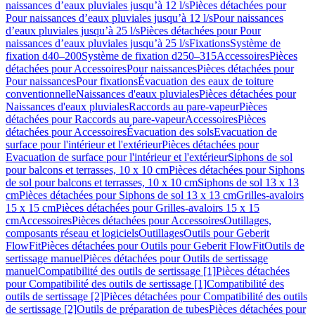
naissances d’eaux pluviales jusqu’à 12 l/s
Pièces détachées pour
Pour naissances d’eaux pluviales jusqu’à 12 l/s
Pour naissances
d’eaux pluviales jusqu’à 25 l/s
Pièces détachées pour Pour
naissances d’eaux pluviales jusqu’à 25 l/s
Fixations
Système de
fixation d40–200
Système de fixation d250–315
Accessoires
Pièces
détachées pour Accessoires
Pour naissances
Pièces détachées pour
Pour naissances
Pour fixations
Évacuation des eaux de toiture
conventionnelle
Naissances d'eaux pluviales
Pièces détachées pour
Naissances d'eaux pluviales
Raccords au pare-vapeur
Pièces
détachées pour Raccords au pare-vapeur
Accessoires
Pièces
détachées pour Accessoires
Évacuation des sols
Evacuation de
surface pour l'intérieur et l'extérieur
Pièces détachées pour
Evacuation de surface pour l'intérieur et l'extérieur
Siphons de sol
pour balcons et terrasses, 10 x 10 cm
Pièces détachées pour Siphons
de sol pour balcons et terrasses, 10 x 10 cm
Siphons de sol 13 x 13
cm
Pièces détachées pour Siphons de sol 13 x 13 cm
Grilles-avaloirs
15 x 15 cm
Pièces détachées pour Grilles-avaloirs 15 x 15
cm
Accessoires
Pièces détachées pour Accessoires
Outillages,
composants réseau et logiciels
Outillages
Outils pour Geberit
FlowFit
Pièces détachées pour Outils pour Geberit FlowFit
Outils de
sertissage manuel
Pièces détachées pour Outils de sertissage
manuel
Compatibilité des outils de sertissage [1]
Pièces détachées
pour Compatibilité des outils de sertissage [1]
Compatibilité des
outils de sertissage [2]
Pièces détachées pour Compatibilité des outils
de sertissage [2]
Outils de préparation de tubes
Pièces détachées pour