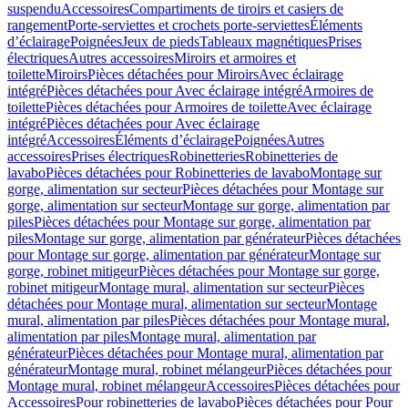
suspendu
Accessoires
Compartiments de tiroirs et casiers de
rangement
Porte-serviettes et crochets porte-serviettes
Éléments
d’éclairage
Poignées
Jeux de pieds
Tableaux magnétiques
Prises
électriques
Autres accessoires
Miroirs et armoires et
toilette
Miroirs
Pièces détachées pour Miroirs
Avec éclairage
intégré
Pièces détachées pour Avec éclairage intégré
Armoires de
toilette
Pièces détachées pour Armoires de toilette
Avec éclairage
intégré
Pièces détachées pour Avec éclairage
intégré
Accessoires
Éléments d’éclairage
Poignées
Autres
accessoires
Prises électriques
Robinetteries
Robinetteries de
lavabo
Pièces détachées pour Robinetteries de lavabo
Montage sur
gorge, alimentation sur secteur
Pièces détachées pour Montage sur
gorge, alimentation sur secteur
Montage sur gorge, alimentation par
piles
Pièces détachées pour Montage sur gorge, alimentation par
piles
Montage sur gorge, alimentation par générateur
Pièces détachées
pour Montage sur gorge, alimentation par générateur
Montage sur
gorge, robinet mitigeur
Pièces détachées pour Montage sur gorge,
robinet mitigeur
Montage mural, alimentation sur secteur
Pièces
détachées pour Montage mural, alimentation sur secteur
Montage
mural, alimentation par piles
Pièces détachées pour Montage mural,
alimentation par piles
Montage mural, alimentation par
générateur
Pièces détachées pour Montage mural, alimentation par
générateur
Montage mural, robinet mélangeur
Pièces détachées pour
Montage mural, robinet mélangeur
Accessoires
Pièces détachées pour
Accessoires
Pour robinetteries de lavabo
Pièces détachées pour Pour