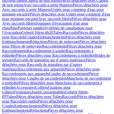
raccords filetés
Clapets de non retour
Pièces détachées pour Clapets
de non retour
Avec raccords à sertir Mapress
Pièces détachées pour
Avec raccords à sertir Mapress
Unités pour compteur d'eau pour
montage encastré
Pièces détachées pour Unités pour compteur d'eau
pour montage encastré
Avec raccords filetés
Pièces détachées pour
Avec raccords filetés
Soupapes d'évacuation d'air pour
chauffage
Purgeurs rapides
Systèmes de canalisation pour
l’évacuation
Geberit Silent-db20
Tubes
Raccords
Pièces détachées
pour Raccords
Coudes
Embranchements
Pièces détachées pour
Embranchements
Réductions
Pièces de nettoyage
Pièces détachées
pour Pièces de nettoyage
Raccordements
Pièces détachées pour
Raccordements
Raccordements à souder
Raccordements à
emboîter
Pièces détachées pour Raccordements à emboîter
Brides de
serrage
Raccords de transition sur d’autres matériaux
Pièces
détachées pour Raccords de transition sur d’autres
matériaux
Raccordements aux appareils
Pièces détachées pour
Raccordements aux appareils
Coudes de raccordement
Pièces
détachées pour Coudes de raccordement
Manchons de raccordement
à emboîter
Pièces détachées pour Manchons de raccordement à
emboîter
Accessoires
Colliers
Fixations pour
colliers
Fermetures
Joints
Consommables
Geberit Silent-
PP
Tubes
Pièces détachées pour Tubes
Raccords
Pièces détachées
pour Raccords
Coudes
Pièces détachées pour
Coudes
Embranchements
Pièces détachées pour
Embranchements
Réductions
Pièces détachées pour