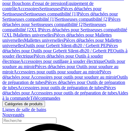
pour Bouchons d'essai de pression
Equipement de
contrôle
Accessoires
Sertisseuses
Pièces détachées pour
Sertisseuses
Sertisseuses compatibilité [1]
Pièces détachées pour
Sertisseuses compatibilité [1]
Sertisseuses compatibilité [2]
Pièces
détachées pour Sertisseuses compatibilité [2]
Sertisseuses
compatibilité [2XL]
Pièces détachées pour Sertisseuses compatibilité
[2XL]
Mallettes universelles
Pièces détachées pour Mallettes
universelles
Mallettes universelles
Pièces détachées pour Mallettes
universelles
Outils pour Geberit Silent-db20 / Geberit PE
Pièces
détachées pour Outils pour Geberit Silent-db20 / Geberit PE
Outils à
souder électrique
Pièces détachées pour Outils à souder
électrique
Accessoires pour outillage à souder électrique
Outils pour
soudure au miroir
Pièces détachées pour Outils pour soudure au
miroir
Accessoires pour outils pour soudure au miroir
Pièces
détachées pour Accessoires pour outils pour soudure au miroir
Outils
de préparation de tubes
Pièces détachées pour Outils de préparation
de tubes
Accessoires pour outils de préparation de tubes
Pièces
détachées pour Accessoires pour outils de préparation de tubes
Aides
à la commande
Télécommandes
Catégories de produits
Lignes de salle de bains
Nouveautés