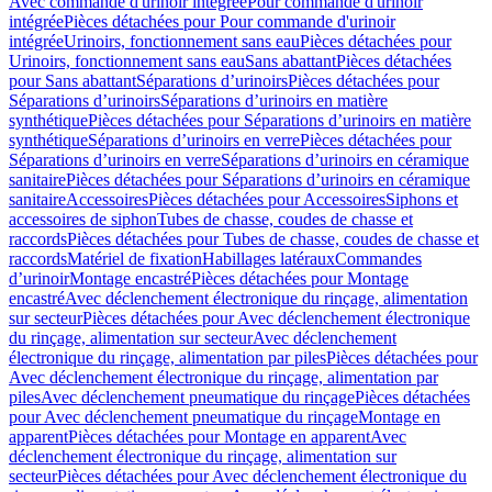
Avec commande d'urinoir intégrée
Pour commande d'urinoir
intégrée
Pièces détachées pour Pour commande d'urinoir
intégrée
Urinoirs, fonctionnement sans eau
Pièces détachées pour
Urinoirs, fonctionnement sans eau
Sans abattant
Pièces détachées
pour Sans abattant
Séparations d’urinoirs
Pièces détachées pour
Séparations d’urinoirs
Séparations d’urinoirs en matière
synthétique
Pièces détachées pour Séparations d’urinoirs en matière
synthétique
Séparations d’urinoirs en verre
Pièces détachées pour
Séparations d’urinoirs en verre
Séparations d’urinoirs en céramique
sanitaire
Pièces détachées pour Séparations d’urinoirs en céramique
sanitaire
Accessoires
Pièces détachées pour Accessoires
Siphons et
accessoires de siphon
Tubes de chasse, coudes de chasse et
raccords
Pièces détachées pour Tubes de chasse, coudes de chasse et
raccords
Matériel de fixation
Habillages latéraux
Commandes
dʼurinoir
Montage encastré
Pièces détachées pour Montage
encastré
Avec déclenchement électronique du rinçage, alimentation
sur secteur
Pièces détachées pour Avec déclenchement électronique
du rinçage, alimentation sur secteur
Avec déclenchement
électronique du rinçage, alimentation par piles
Pièces détachées pour
Avec déclenchement électronique du rinçage, alimentation par
piles
Avec déclenchement pneumatique du rinçage
Pièces détachées
pour Avec déclenchement pneumatique du rinçage
Montage en
apparent
Pièces détachées pour Montage en apparent
Avec
déclenchement électronique du rinçage, alimentation sur
secteur
Pièces détachées pour Avec déclenchement électronique du