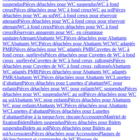
suspendus
Pièces détachées pour WC suspendus
WC à fond
creux
Pièces détachées pour WC à fond creux
WC au sol
Pièces
détachées pour WC au sol
WC à fond creux pour réservoir
attenant
Pièces détachées pour WC à fond creux pour réservoir
attenant
WC à fond creux
Pièces détachées pour WC à fond
creux
Réservoirs apparents pour WC, en céramique
sanitaire
Attenant
Abattants WC
Pièces détachées pour Abattants
WC
Abattants WC
Pièces détachées pour Abattants WC
WC adaptés
PMR
Pièces détachées pour WC adaptés PMR
Cuvettes de WC à
fond creux, surélevés
Pièces détachées pour Cuvettes de WC à fond
creux, surélevés
Cuvettes de WC à fond creux, rallongés
Pièces
détachées pour Cuvettes de WC à fond creux, rallongés
Abattants
WC adaptés PMR
Pièces détachées pour Abattants WC adaptés
PMR
Abattants WC
Pièces détachées pour Abattants WC
Lunettes
d’abattant
Pièces détachées pour Lunettes d’abattant
WC pour
enfants
Pièces détachées pour WC pour enfants
WC suspendus
Pièces
détachées pour WC suspendus
WC au sol
Pièces détachées pour WC
au sol
Abattants WC pour enfants
Pièces détachées pour Abattants
WC pour enfants
Abattants WC
Pièces détachées pour Abattants
WC
Lunettes d’abattant
Pièces détachées pour Lunettes
d’abattant
Siège à la turque
Avec rinçage
Accessoires
Matériel de
fixation
Bidets
Bidets suspendus
Pièces détachées pour Bidets
suspendus
Bidets au sol
Pièces détachées pour Bidets au
sol
Accessoires
Pièces détachées pour Accessoires
Plaques de
déclenchement et commandes de WC
Plaques de