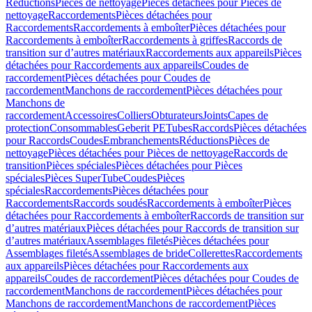
Réductions
Pièces de nettoyage
Pièces détachées pour Pièces de
nettoyage
Raccordements
Pièces détachées pour
Raccordements
Raccordements à emboîter
Pièces détachées pour
Raccordements à emboîter
Raccordements à griffes
Raccords de
transition sur d’autres matériaux
Raccordements aux appareils
Pièces
détachées pour Raccordements aux appareils
Coudes de
raccordement
Pièces détachées pour Coudes de
raccordement
Manchons de raccordement
Pièces détachées pour
Manchons de
raccordement
Accessoires
Colliers
Obturateurs
Joints
Capes de
protection
Consommables
Geberit PE
Tubes
Raccords
Pièces détachées
pour Raccords
Coudes
Embranchements
Réductions
Pièces de
nettoyage
Pièces détachées pour Pièces de nettoyage
Raccords de
transition
Pièces spéciales
Pièces détachées pour Pièces
spéciales
Pièces SuperTube
Coudes
Pièces
spéciales
Raccordements
Pièces détachées pour
Raccordements
Raccords soudés
Raccordements à emboîter
Pièces
détachées pour Raccordements à emboîter
Raccords de transition sur
d’autres matériaux
Pièces détachées pour Raccords de transition sur
d’autres matériaux
Assemblages filetés
Pièces détachées pour
Assemblages filetés
Assemblages de bride
Collerettes
Raccordements
aux appareils
Pièces détachées pour Raccordements aux
appareils
Coudes de raccordement
Pièces détachées pour Coudes de
raccordement
Manchons de raccordement
Pièces détachées pour
Manchons de raccordement
Manchons de raccordement
Pièces