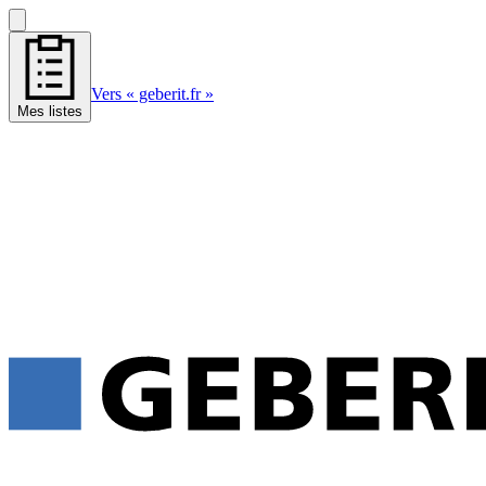
Vers « geberit.fr »
Mes listes