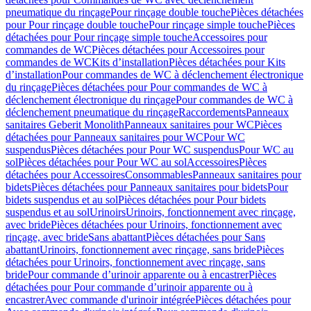
pneumatique du rinçage
Pour rinçage double touche
Pièces détachées
pour Pour rinçage double touche
Pour rinçage simple touche
Pièces
détachées pour Pour rinçage simple touche
Accessoires pour
commandes de WC
Pièces détachées pour Accessoires pour
commandes de WC
Kits d’installation
Pièces détachées pour Kits
d’installation
Pour commandes de WC à déclenchement électronique
du rinçage
Pièces détachées pour Pour commandes de WC à
déclenchement électronique du rinçage
Pour commandes de WC à
déclenchement pneumatique du rinçage
Raccordements
Panneaux
sanitaires Geberit Monolith
Panneaux sanitaires pour WC
Pièces
détachées pour Panneaux sanitaires pour WC
Pour WC
suspendus
Pièces détachées pour Pour WC suspendus
Pour WC au
sol
Pièces détachées pour Pour WC au sol
Accessoires
Pièces
détachées pour Accessoires
Consommables
Panneaux sanitaires pour
bidets
Pièces détachées pour Panneaux sanitaires pour bidets
Pour
bidets suspendus et au sol
Pièces détachées pour Pour bidets
suspendus et au sol
Urinoirs
Urinoirs, fonctionnement avec rinçage,
avec bride
Pièces détachées pour Urinoirs, fonctionnement avec
rinçage, avec bride
Sans abattant
Pièces détachées pour Sans
abattant
Urinoirs, fonctionnement avec rinçage, sans bride
Pièces
détachées pour Urinoirs, fonctionnement avec rinçage, sans
bride
Pour commande d’urinoir apparente ou à encastrer
Pièces
détachées pour Pour commande d’urinoir apparente ou à
encastrer
Avec commande d'urinoir intégrée
Pièces détachées pour