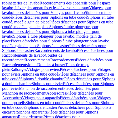
robinetteries de lavabo
Raccordements des appareils pour l’espace
lavabo, l’évier, les appareils et les déversoirs muraux
Vidages pour
lavabo
Pièces détachées pour Vidages pour lavabo
Siphons en tube
coudé
Pièces détachées pour Siphons en tube coudé
Siphons en tube
coudé, modèle gain de place
Pièces détachées pour Siphons en tube
coudé, modèle gain de place
Siphons à tube plongeur pour
lavabo
Pièces détachées pour Siphons à tube plongeur pour
lavabo
Siphons à tube plongeur pour lavabo, modèle gain de
place
Pièces détachées pour Siphons à tube plongeur pour lavabo,
modèle gain de place
Siphons à encastrer
Pièces détachées pour
Siphons à encastrer
Raccordements de lavabo
Pièces détachées pour
Raccordements de lavabo
Coudes de
raccordement
Recouvrements
Raccordements
Pièces détachées pour
Raccordements
Joints
Douilles à braser
Tubes de trop-
plein
Rallonges
Vidages pour éviers
Pièces détachées pour Vidages
pour éviers
Siphons en tube coudé
Pièces détachées pour Siphons en
tube coudé
Siphons à double chambre
Pièces détachées pour Siphons
à double chambre
Siphons pour évier
Pièces détachées pour Siphons
pour évier
Manchon de raccordement
Pièces détachées pour
Manchon de raccordement
Accessoires
Pièces détachées pour
Accessoires
Vidages pour appareils
Pièces détachées pour Vidages
pour appareils
Siphons en tube coudé
Pièces détachées pour Siphons
en tube coudé
Siphons à encastrer
Pièces détachées pour Siphons à
encastrer
Siphons apparents
Pièces détachées pour Siphons
apparents
Raccordements
Pièces détachées pour