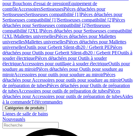
pour Bouchons d'essai de pression
Equipement de
contrôle
Accessoires
Sertisseuses
Pièces détachées pour
Sertisseuses
Sertisseuses compatibilité [1]
Pièces détachées pour
Sertisseuses compatibilité [1]
Sertisseuses compatibilité [2]
Pièces
détachées pour Sertisseuses compatibilité [2]
Sertisseuses
compatibilité [2XL]
Pièces détachées pour Sertisseuses compatibilité
[2XL]
Mallettes universelles
Pièces détachées pour Mallettes
universelles
Mallettes universelles
Pièces détachées pour Mallettes
universelles
Outils pour Geberit Silent-db20 / Geberit PE
Pièces
détachées pour Outils pour Geberit Silent-db20 / Geberit PE
Outils à
souder électrique
Pièces détachées pour Outils à souder
électrique
Accessoires pour outillage à souder électrique
Outils pour
soudure au miroir
Pièces détachées pour Outils pour soudure au
miroir
Accessoires pour outils pour soudure au miroir
Pièces
détachées pour Accessoires pour outils pour soudure au miroir
Outils
de préparation de tubes
Pièces détachées pour Outils de préparation
de tubes
Accessoires pour outils de préparation de tubes
Pièces
détachées pour Accessoires pour outils de préparation de tubes
Aides
à la commande
Télécommandes
Catégories de produits
Lignes de salle de bains
Nouveautés