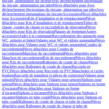
rinçage, alimentation sur secteur
Avec déclenchement électronique
du rinçage, alimentation par piles
Pièces détachées pour Avec
déclenchement électronique du rinçage, alimentation par piles
Avec
déclenchement pneumatique du rinçage
Accessoires
Pièces détachées
pour Accessoires
Kits d’installation et de remplacement
Pièces
détachées pour Kits d’installation et de remplacement
Tubes de
chasse, coudes de chasse et raccords
Kits de rénovation
Pièces
détachées pour Kits de rénovation
Plaques de fermeture
Autres
accessoires
Aides à la commande
Raccordements des appareils pour
WC, urinoirs et bidets
Vidages pour WC et vidoirs suspendus
Pièces
détachées pour Vidages pour WC et vidoirs suspendus
Coudes de
raccordement
Pièces détachées pour Coudes de
raccordement
Manchon de raccordement
Pièces détachées pour
Manchon de raccordement
Kits de raccordement
Pièces détachées
pour Kits de raccordement
Rallonges de coude de chasse
Pièces
détachées pour Rallonges de coude de chasse
Raccords en
PVC
Pièces détachées pour Raccords en PVC
Manchettes et cache-
boulons
Raccords de transition et pièces de connexion
Vidages pour
urinoirs
Pièces détachées pour Vidages pour urinoirs
Siphons pour
urinoir
Pièces détachées pour Siphons pour urinoir
Siphons en forme
d’escargot
Pièces détachées pour Siphons en forme
d’escargot
Siphons à encastrer
Pièces détachées pour Siphons à
encastrer
Siphons en tube coudé
Pièces détachées pour Siphons en
tube coudé
Rallonges de coude de chasse et tube de chasse
Pièces
détachées pour Rallonges de coude de chasse et tube de