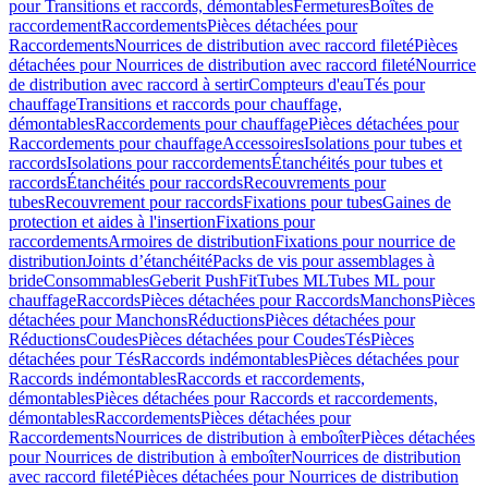
pour Transitions et raccords, démontables
Fermetures
Boîtes de
raccordement
Raccordements
Pièces détachées pour
Raccordements
Nourrices de distribution avec raccord fileté
Pièces
détachées pour Nourrices de distribution avec raccord fileté
Nourrice
de distribution avec raccord à sertir
Compteurs d'eau
Tés pour
chauffage
Transitions et raccords pour chauffage,
démontables
Raccordements pour chauffage
Pièces détachées pour
Raccordements pour chauffage
Accessoires
Isolations pour tubes et
raccords
Isolations pour raccordements
Étanchéités pour tubes et
raccords
Étanchéités pour raccords
Recouvrements pour
tubes
Recouvrement pour raccords
Fixations pour tubes
Gaines de
protection et aides à l'insertion
Fixations pour
raccordements
Armoires de distribution
Fixations pour nourrice de
distribution
Joints d’étanchéité
Packs de vis pour assemblages à
bride
Consommables
Geberit PushFit
Tubes ML
Tubes ML pour
chauffage
Raccords
Pièces détachées pour Raccords
Manchons
Pièces
détachées pour Manchons
Réductions
Pièces détachées pour
Réductions
Coudes
Pièces détachées pour Coudes
Tés
Pièces
détachées pour Tés
Raccords indémontables
Pièces détachées pour
Raccords indémontables
Raccords et raccordements,
démontables
Pièces détachées pour Raccords et raccordements,
démontables
Raccordements
Pièces détachées pour
Raccordements
Nourrices de distribution à emboîter
Pièces détachées
pour Nourrices de distribution à emboîter
Nourrices de distribution
avec raccord fileté
Pièces détachées pour Nourrices de distribution