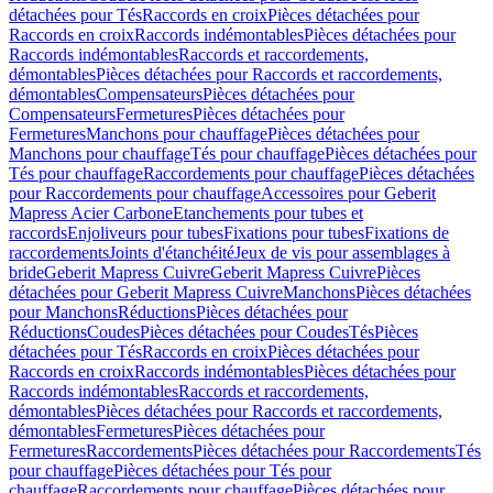
détachées pour Tés
Raccords en croix
Pièces détachées pour
Raccords en croix
Raccords indémontables
Pièces détachées pour
Raccords indémontables
Raccords et raccordements,
démontables
Pièces détachées pour Raccords et raccordements,
démontables
Compensateurs
Pièces détachées pour
Compensateurs
Fermetures
Pièces détachées pour
Fermetures
Manchons pour chauffage
Pièces détachées pour
Manchons pour chauffage
Tés pour chauffage
Pièces détachées pour
Tés pour chauffage
Raccordements pour chauffage
Pièces détachées
pour Raccordements pour chauffage
Accessoires pour Geberit
Mapress Acier Carbone
Etanchements pour tubes et
raccords
Enjoliveurs pour tubes
Fixations pour tubes
Fixations de
raccordements
Joints d'étanchéité
Jeux de vis pour assemblages à
bride
Geberit Mapress Cuivre
Geberit Mapress Cuivre
Pièces
détachées pour Geberit Mapress Cuivre
Manchons
Pièces détachées
pour Manchons
Réductions
Pièces détachées pour
Réductions
Coudes
Pièces détachées pour Coudes
Tés
Pièces
détachées pour Tés
Raccords en croix
Pièces détachées pour
Raccords en croix
Raccords indémontables
Pièces détachées pour
Raccords indémontables
Raccords et raccordements,
démontables
Pièces détachées pour Raccords et raccordements,
démontables
Fermetures
Pièces détachées pour
Fermetures
Raccordements
Pièces détachées pour Raccordements
Tés
pour chauffage
Pièces détachées pour Tés pour
chauffage
Raccordements pour chauffage
Pièces détachées pour