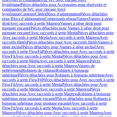
hygiénique
Pièces détachées pour Accessoires pour réservoirs et
commandes de WC avec rinçage forcé
hygiénique
Capteurs
Câbles
Blocs d’alimentation
Pièces détachées
pour Blocs d’alimentation
Composants réseau
Vannes
Vannes à siège
droit
Avec raccords à sertir Mapress
Vannes à siège droit pour
montage encastré
Pièces détachées pour Vannes à siège droit pour
montage encastré
Avec raccords à sertir Mepla
Pièces détachées pour
Avec raccords à sertir Mepla
Avec raccords à sertir Mapress
Avec
raccords filetés
Pièces détachées pour Avec raccords filetés
Vannes à
siège incliné
Pièces détachées pour Vannes à siège incliné
Avec
raccords à sertir FlowFit
Pièces détachées pour Avec raccords à sertir
FlowFit
Avec raccords à sertir Mepla
Pièces détachées pour Avec
raccords à sertir Mepla
Avec raccords à sertir Mapress
Pièces
détachées pour Avec raccords à sertir Mapress
Vannes de
prélèvement
Robinets de vidange
Robinets à boisseau
sphérique
Pièces détachées pour Robinets à boisseau sphérique
Avec
raccords à sertir FlowFit
Pièces détachées pour Avec raccords à sertir
FlowFit
Avec raccords à sertir Mepla
Pièces détachées pour Avec
raccords à sertir Mepla
Avec raccords à sertir Mapress
Pièces
détachées pour Avec raccords à sertir Mapress
Robinets à boisseau
sphérique pour montage encastré
Pièces détachées pour Robinets à
boisseau sphérique pour montage encastré
Avec raccords à sertir
FlowFit
Avec raccords à sertir Mepla
Avec raccords à sertir
Mapress
Pièces détachées pour Avec raccords à sertir Mapress
Avec