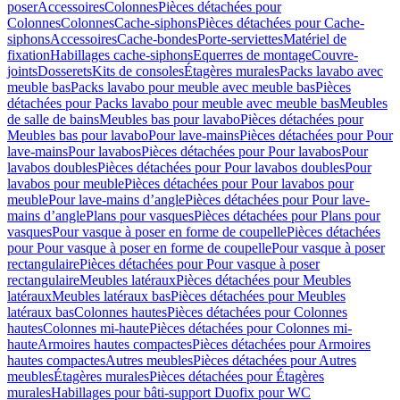
poser
Accessoires
Colonnes
Pièces détachées pour
Colonnes
Colonnes
Cache-siphons
Pièces détachées pour Cache-
siphons
Accessoires
Cache-bondes
Porte-serviettes
Matériel de
fixation
Habillages cache-siphons
Equerres de montage
Couvre-
joints
Dosserets
Kits de consoles
Étagères murales
Packs lavabo avec
meuble bas
Packs lavabo pour meuble avec meuble bas
Pièces
détachées pour Packs lavabo pour meuble avec meuble bas
Meubles
de salle de bains
Meubles bas pour lavabo
Pièces détachées pour
Meubles bas pour lavabo
Pour lave-mains
Pièces détachées pour Pour
lave-mains
Pour lavabos
Pièces détachées pour Pour lavabos
Pour
lavabos doubles
Pièces détachées pour Pour lavabos doubles
Pour
lavabos pour meuble
Pièces détachées pour Pour lavabos pour
meuble
Pour lave-mains d’angle
Pièces détachées pour Pour lave-
mains d’angle
Plans pour vasques
Pièces détachées pour Plans pour
vasques
Pour vasque à poser en forme de coupelle
Pièces détachées
pour Pour vasque à poser en forme de coupelle
Pour vasque à poser
rectangulaire
Pièces détachées pour Pour vasque à poser
rectangulaire
Meubles latéraux
Pièces détachées pour Meubles
latéraux
Meubles latéraux bas
Pièces détachées pour Meubles
latéraux bas
Colonnes hautes
Pièces détachées pour Colonnes
hautes
Colonnes mi-haute
Pièces détachées pour Colonnes mi-
haute
Armoires hautes compactes
Pièces détachées pour Armoires
hautes compactes
Autres meubles
Pièces détachées pour Autres
meubles
Étagères murales
Pièces détachées pour Étagères
murales
Habillages pour bâti-support Duofix pour WC