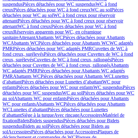
suspendus
Pièces détachées pour WC suspendus
WC à fond
creux
Pièces détachées pour WC à fond creux
WC au sol
Pièces
détachées pour WC au sol
WC à fond creux pour réservoir
attenant
Pièces détachées pour WC à fond creux pour réservoir
attenant
WC à fond creux
Pièces détachées pour WC à fond
creux
Réservoirs apparents pour WC, en céramique
sanitaire
Attenant
Abattants WC
Pièces détachées pour Abattants
WC
Abattants WC
Pièces détachées pour Abattants WC
WC adaptés
PMR
Pièces détachées pour WC adaptés PMR
Cuvettes de WC à
fond creux, surélevés
Pièces détachées pour Cuvettes de WC à fond
creux, surélevés
Cuvettes de WC à fond creux, rallongés
Pièces
détachées pour Cuvettes de WC à fond creux, rallongés
Abattants
WC adaptés PMR
Pièces détachées pour Abattants WC adaptés
PMR
Abattants WC
Pièces détachées pour Abattants WC
Lunettes
d’abattant
Pièces détachées pour Lunettes d’abattant
WC pour
enfants
Pièces détachées pour WC pour enfants
WC suspendus
Pièces
détachées pour WC suspendus
WC au sol
Pièces détachées pour WC
au sol
Abattants WC pour enfants
Pièces détachées pour Abattants
WC pour enfants
Abattants WC
Pièces détachées pour Abattants
WC
Lunettes d’abattant
Pièces détachées pour Lunettes
d’abattant
Siège à la turque
Avec rinçage
Accessoires
Matériel de
fixation
Bidets
Bidets suspendus
Pièces détachées pour Bidets
suspendus
Bidets au sol
Pièces détachées pour Bidets au
sol
Accessoires
Pièces détachées pour Accessoires
Plaques de
déclenchement et commandes de WC
Plaques de