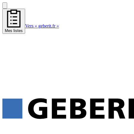
Vers « geberit.fr »
Mes listes