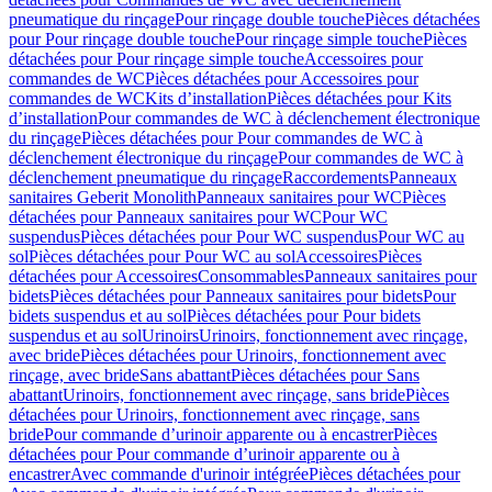
pneumatique du rinçage
Pour rinçage double touche
Pièces détachées
pour Pour rinçage double touche
Pour rinçage simple touche
Pièces
détachées pour Pour rinçage simple touche
Accessoires pour
commandes de WC
Pièces détachées pour Accessoires pour
commandes de WC
Kits d’installation
Pièces détachées pour Kits
d’installation
Pour commandes de WC à déclenchement électronique
du rinçage
Pièces détachées pour Pour commandes de WC à
déclenchement électronique du rinçage
Pour commandes de WC à
déclenchement pneumatique du rinçage
Raccordements
Panneaux
sanitaires Geberit Monolith
Panneaux sanitaires pour WC
Pièces
détachées pour Panneaux sanitaires pour WC
Pour WC
suspendus
Pièces détachées pour Pour WC suspendus
Pour WC au
sol
Pièces détachées pour Pour WC au sol
Accessoires
Pièces
détachées pour Accessoires
Consommables
Panneaux sanitaires pour
bidets
Pièces détachées pour Panneaux sanitaires pour bidets
Pour
bidets suspendus et au sol
Pièces détachées pour Pour bidets
suspendus et au sol
Urinoirs
Urinoirs, fonctionnement avec rinçage,
avec bride
Pièces détachées pour Urinoirs, fonctionnement avec
rinçage, avec bride
Sans abattant
Pièces détachées pour Sans
abattant
Urinoirs, fonctionnement avec rinçage, sans bride
Pièces
détachées pour Urinoirs, fonctionnement avec rinçage, sans
bride
Pour commande d’urinoir apparente ou à encastrer
Pièces
détachées pour Pour commande d’urinoir apparente ou à
encastrer
Avec commande d'urinoir intégrée
Pièces détachées pour