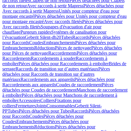
raccords filetés
Clapets de non retour
Pièces détachées pour Clapets
de non retour
Avec raccords à sertir Mapress
Pièces détachées pour
Avec raccords à sertir Mapress
Unités pour compteur d'eau pour
montage encastré
Pièces détachées pour Unités pour compteur d'eau
pour montage encastré
Avec raccords filetés
Pièces détachées pour
Avec raccords filetés
Soupapes d'évacuation d'air pour
chauffage
Purgeurs rapides
Systèmes de canalisation pour
l’évacuation
Geberit Silent-db20
Tubes
Raccords
Pièces détachées
pour Raccords
Coudes
Embranchements
Pièces détachées pour
Embranchements
Réductions
Pièces de nettoyage
Pièces détachées
pour Pièces de nettoyage
Raccordements
Pièces détachées pour
Raccordements
Raccordements à souder
Raccordements à
emboîter
Pièces détachées pour Raccordements à emboîter
Brides de
serrage
Raccords de transition sur d’autres matériaux
Pièces
détachées pour Raccords de transition sur d’autres
matériaux
Raccordements aux appareils
Pièces détachées pour
Raccordements aux appareils
Coudes de raccordement
Pièces
détachées pour Coudes de raccordement
Manchons de raccordement
à emboîter
Pièces détachées pour Manchons de raccordement à
emboîter
Accessoires
Colliers
Fixations pour
colliers
Fermetures
Joints
Consommables
Geberit Silent-
PP
Tubes
Pièces détachées pour Tubes
Raccords
Pièces détachées
pour Raccords
Coudes
Pièces détachées pour
Coudes
Embranchements
Pièces détachées pour
Embranchements
Réductions
Pièces détachées pour