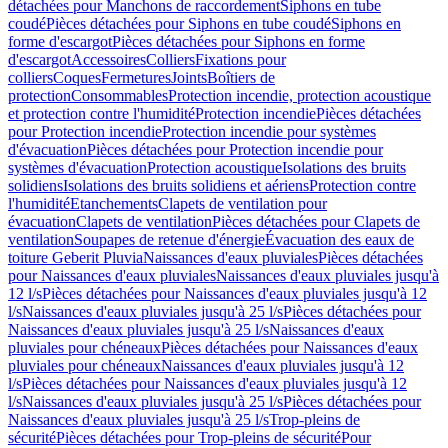
détachées pour Manchons de raccordement
Siphons en tube
coudé
Pièces détachées pour Siphons en tube coudé
Siphons en
forme d'escargot
Pièces détachées pour Siphons en forme
d'escargot
Accessoires
Colliers
Fixations pour
colliers
Coques
Fermetures
Joints
Boîtiers de
protection
Consommables
Protection incendie, protection acoustique
et protection contre l'humidité
Protection incendie
Pièces détachées
pour Protection incendie
Protection incendie pour systèmes
d'évacuation
Pièces détachées pour Protection incendie pour
systèmes d'évacuation
Protection acoustique
Isolations des bruits
solidiens
Isolations des bruits solidiens et aériens
Protection contre
l'humidité
Etanchements
Clapets de ventilation pour
évacuation
Clapets de ventilation
Pièces détachées pour Clapets de
ventilation
Soupapes de retenue d'énergie
Évacuation des eaux de
toiture Geberit Pluvia
Naissances d'eaux pluviales
Pièces détachées
pour Naissances d'eaux pluviales
Naissances d'eaux pluviales jusqu'à
12 l/s
Pièces détachées pour Naissances d'eaux pluviales jusqu'à 12
l/s
Naissances d'eaux pluviales jusqu'à 25 l/s
Pièces détachées pour
Naissances d'eaux pluviales jusqu'à 25 l/s
Naissances d'eaux
pluviales pour chéneaux
Pièces détachées pour Naissances d'eaux
pluviales pour chéneaux
Naissances d'eaux pluviales jusqu'à 12
l/s
Pièces détachées pour Naissances d'eaux pluviales jusqu'à 12
l/s
Naissances d'eaux pluviales jusqu'à 25 l/s
Pièces détachées pour
Naissances d'eaux pluviales jusqu'à 25 l/s
Trop-pleins de
sécurité
Pièces détachées pour Trop-pleins de sécurité
Pour