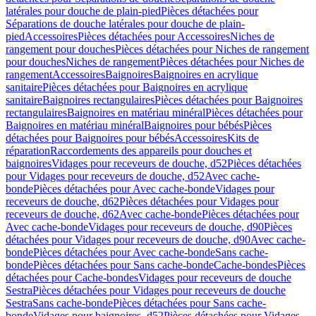
latérales pour douche de plain-pied
Pièces détachées pour
Séparations de douche latérales pour douche de plain-
pied
Accessoires
Pièces détachées pour Accessoires
Niches de
rangement pour douches
Pièces détachées pour Niches de rangement
pour douches
Niches de rangement
Pièces détachées pour Niches de
rangement
Accessoires
Baignoires
Baignoires en acrylique
sanitaire
Pièces détachées pour Baignoires en acrylique
sanitaire
Baignoires rectangulaires
Pièces détachées pour Baignoires
rectangulaires
Baignoires en matériau minéral
Pièces détachées pour
Baignoires en matériau minéral
Baignoires pour bébés
Pièces
détachées pour Baignoires pour bébés
Accessoires
Kits de
réparation
Raccordements des appareils pour douches et
baignoires
Vidages pour receveurs de douche, d52
Pièces détachées
pour Vidages pour receveurs de douche, d52
Avec cache-
bonde
Pièces détachées pour Avec cache-bonde
Vidages pour
receveurs de douche, d62
Pièces détachées pour Vidages pour
receveurs de douche, d62
Avec cache-bonde
Pièces détachées pour
Avec cache-bonde
Vidages pour receveurs de douche, d90
Pièces
détachées pour Vidages pour receveurs de douche, d90
Avec cache-
bonde
Pièces détachées pour Avec cache-bonde
Sans cache-
bonde
Pièces détachées pour Sans cache-bonde
Cache-bondes
Pièces
détachées pour Cache-bondes
Vidages pour receveurs de douche
Sestra
Pièces détachées pour Vidages pour receveurs de douche
Sestra
Sans cache-bonde
Pièces détachées pour Sans cache-
bonde
Vidages pour baignoires, d52
Pièces détachées pour Vidages