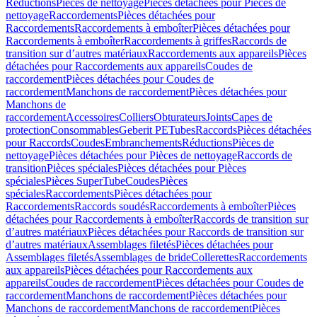
Réductions
Pièces de nettoyage
Pièces détachées pour Pièces de
nettoyage
Raccordements
Pièces détachées pour
Raccordements
Raccordements à emboîter
Pièces détachées pour
Raccordements à emboîter
Raccordements à griffes
Raccords de
transition sur d’autres matériaux
Raccordements aux appareils
Pièces
détachées pour Raccordements aux appareils
Coudes de
raccordement
Pièces détachées pour Coudes de
raccordement
Manchons de raccordement
Pièces détachées pour
Manchons de
raccordement
Accessoires
Colliers
Obturateurs
Joints
Capes de
protection
Consommables
Geberit PE
Tubes
Raccords
Pièces détachées
pour Raccords
Coudes
Embranchements
Réductions
Pièces de
nettoyage
Pièces détachées pour Pièces de nettoyage
Raccords de
transition
Pièces spéciales
Pièces détachées pour Pièces
spéciales
Pièces SuperTube
Coudes
Pièces
spéciales
Raccordements
Pièces détachées pour
Raccordements
Raccords soudés
Raccordements à emboîter
Pièces
détachées pour Raccordements à emboîter
Raccords de transition sur
d’autres matériaux
Pièces détachées pour Raccords de transition sur
d’autres matériaux
Assemblages filetés
Pièces détachées pour
Assemblages filetés
Assemblages de bride
Collerettes
Raccordements
aux appareils
Pièces détachées pour Raccordements aux
appareils
Coudes de raccordement
Pièces détachées pour Coudes de
raccordement
Manchons de raccordement
Pièces détachées pour
Manchons de raccordement
Manchons de raccordement
Pièces