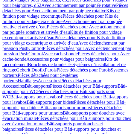
pour baignoires, d52
Avec actionnement par poignée rotative
Pièces
détachées pour Avec actionnement par poignée rotative
Kits de
finition pour vidage excentrique
Pièces détachées pour Kits de
finition pour vidage excentrique
Avec actionnement par poignée
rotative et arrivée d’eau
Pièces détachées pour Avec actionnement
par poignée rotative et arrivée d’eau
Kits de finition pour vidage
excentrique et arrivée d’eau
Pièces détachées pour Kits de finition
pour vidage excentrique et arrivée d’eau
Avec déclenchement par
pression PushControl
Pièces détachées pour Avec déclenchement par
pression PushControl
Avec cache-bonde
Pièces détachées pour Avec
cache-bonde
Accessoires pour vidages pour baignoires
Kits de
raccordement
Bouchons de bonde
Tés
Systèmes d’installation et de
rinçage
Geberit Duofix
Parois
Pièces détachées pour Parois
Systèmes
porteurs
Pièces détachées pour Systèmes
porteurs
Habillages
Accessoires
Pièces détachées pour
Accessoires
Bâti-supports
Pièces détachées pour Bâti-supports
Bâti-
supports pour WC
Pièces détachées pour Bâti-supports pour
WC
Bâti-supports pour lavabos
Pièces détachées pour Bâti-supports
pour lavabos
Bâti-supports pour bidets
Pièces détachées pour Bâti-
supports pour bidets
Bâti-supports pour urinoirs
Pièces détachées
pour Bâti-supports pour urinoirs
Bâti-supports pour douches avec
évacuation murale
Pièces détachées pour Bâti-supports pour douches
avec évacuation murale
Bâti-supports pour douches et
baignoires
Pièces détachées pour Bâti-supports pour douches et