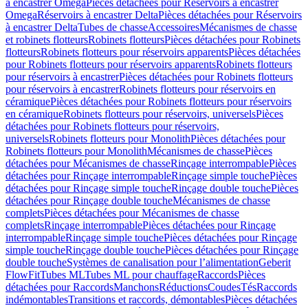
à encastrer Omega
Pièces détachées pour Réservoirs à encastrer
Omega
Réservoirs à encastrer Delta
Pièces détachées pour Réservoirs
à encastrer Delta
Tubes de chasse
Accessoires
Mécanismes de chasse
et robinets flotteurs
Robinets flotteurs
Pièces détachées pour Robinets
flotteurs
Robinets flotteurs pour réservoirs apparents
Pièces détachées
pour Robinets flotteurs pour réservoirs apparents
Robinets flotteurs
pour réservoirs à encastrer
Pièces détachées pour Robinets flotteurs
pour réservoirs à encastrer
Robinets flotteurs pour réservoirs en
céramique
Pièces détachées pour Robinets flotteurs pour réservoirs
en céramique
Robinets flotteurs pour réservoirs, universels
Pièces
détachées pour Robinets flotteurs pour réservoirs,
universels
Robinets flotteurs pour Monolith
Pièces détachées pour
Robinets flotteurs pour Monolith
Mécanismes de chasse
Pièces
détachées pour Mécanismes de chasse
Rinçage interrompable
Pièces
détachées pour Rinçage interrompable
Rinçage simple touche
Pièces
détachées pour Rinçage simple touche
Rinçage double touche
Pièces
détachées pour Rinçage double touche
Mécanismes de chasse
complets
Pièces détachées pour Mécanismes de chasse
complets
Rinçage interrompable
Pièces détachées pour Rinçage
interrompable
Rinçage simple touche
Pièces détachées pour Rinçage
simple touche
Rinçage double touche
Pièces détachées pour Rinçage
double touche
Systèmes de canalisation pour l’alimentation
Geberit
FlowFit
Tubes ML
Tubes ML pour chauffage
Raccords
Pièces
détachées pour Raccords
Manchons
Réductions
Coudes
Tés
Raccords
indémontables
Transitions et raccords, démontables
Pièces détachées