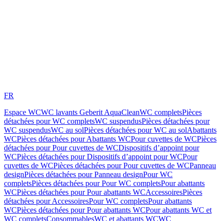
FR
Espace WC
WC lavants Geberit AquaClean
WC complets
Pièces
détachées pour WC complets
WC suspendus
Pièces détachées pour
WC suspendus
WC au sol
Pièces détachées pour WC au sol
Abattants
WC
Pièces détachées pour Abattants WC
Pour cuvettes de WC
Pièces
détachées pour Pour cuvettes de WC
Dispositifs d’appoint pour
WC
Pièces détachées pour Dispositifs d’appoint pour WC
Pour
cuvettes de WC
Pièces détachées pour Pour cuvettes de WC
Panneau
design
Pièces détachées pour Panneau design
Pour WC
complets
Pièces détachées pour Pour WC complets
Pour abattants
WC
Pièces détachées pour Pour abattants WC
Accessoires
Pièces
détachées pour Accessoires
Pour WC complets
Pour abattants
WC
Pièces détachées pour Pour abattants WC
Pour abattants WC et
WC complets
Consommables
WC et abattants WC
WC