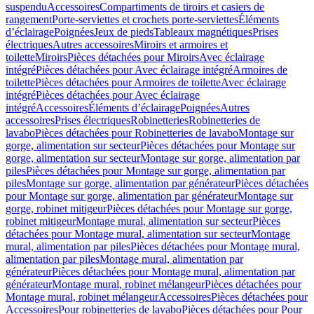
suspendu
Accessoires
Compartiments de tiroirs et casiers de
rangement
Porte-serviettes et crochets porte-serviettes
Éléments
d’éclairage
Poignées
Jeux de pieds
Tableaux magnétiques
Prises
électriques
Autres accessoires
Miroirs et armoires et
toilette
Miroirs
Pièces détachées pour Miroirs
Avec éclairage
intégré
Pièces détachées pour Avec éclairage intégré
Armoires de
toilette
Pièces détachées pour Armoires de toilette
Avec éclairage
intégré
Pièces détachées pour Avec éclairage
intégré
Accessoires
Éléments d’éclairage
Poignées
Autres
accessoires
Prises électriques
Robinetteries
Robinetteries de
lavabo
Pièces détachées pour Robinetteries de lavabo
Montage sur
gorge, alimentation sur secteur
Pièces détachées pour Montage sur
gorge, alimentation sur secteur
Montage sur gorge, alimentation par
piles
Pièces détachées pour Montage sur gorge, alimentation par
piles
Montage sur gorge, alimentation par générateur
Pièces détachées
pour Montage sur gorge, alimentation par générateur
Montage sur
gorge, robinet mitigeur
Pièces détachées pour Montage sur gorge,
robinet mitigeur
Montage mural, alimentation sur secteur
Pièces
détachées pour Montage mural, alimentation sur secteur
Montage
mural, alimentation par piles
Pièces détachées pour Montage mural,
alimentation par piles
Montage mural, alimentation par
générateur
Pièces détachées pour Montage mural, alimentation par
générateur
Montage mural, robinet mélangeur
Pièces détachées pour
Montage mural, robinet mélangeur
Accessoires
Pièces détachées pour
Accessoires
Pour robinetteries de lavabo
Pièces détachées pour Pour