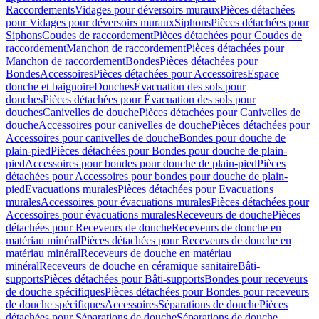
Raccordements
Vidages pour déversoirs muraux
Pièces détachées
pour Vidages pour déversoirs muraux
Siphons
Pièces détachées pour
Siphons
Coudes de raccordement
Pièces détachées pour Coudes de
raccordement
Manchon de raccordement
Pièces détachées pour
Manchon de raccordement
Bondes
Pièces détachées pour
Bondes
Accessoires
Pièces détachées pour Accessoires
Espace
douche et baignoire
Douches
Évacuation des sols pour
douches
Pièces détachées pour Évacuation des sols pour
douches
Canivelles de douche
Pièces détachées pour Canivelles de
douche
Accessoires pour canivelles de douche
Pièces détachées pour
Accessoires pour canivelles de douche
Bondes pour douche de
plain-pied
Pièces détachées pour Bondes pour douche de plain-
pied
Accessoires pour bondes pour douche de plain-pied
Pièces
détachées pour Accessoires pour bondes pour douche de plain-
pied
Evacuations murales
Pièces détachées pour Evacuations
murales
Accessoires pour évacuations murales
Pièces détachées pour
Accessoires pour évacuations murales
Receveurs de douche
Pièces
détachées pour Receveurs de douche
Receveurs de douche en
matériau minéral
Pièces détachées pour Receveurs de douche en
matériau minéral
Receveurs de douche en matériau
minéral
Receveurs de douche en céramique sanitaire
Bâti-
supports
Pièces détachées pour Bâti-supports
Bondes pour receveurs
de douche spécifiques
Pièces détachées pour Bondes pour receveurs
de douche spécifiques
Accessoires
Séparations de douche
Pièces
détachées pour Séparations de douche
Séparations de douche