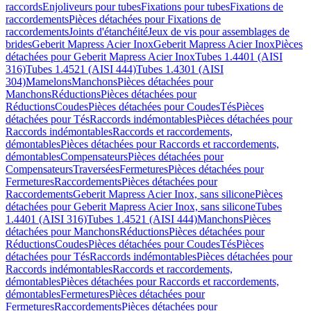
raccords
Enjoliveurs pour tubes
Fixations pour tubes
Fixations de
raccordements
Pièces détachées pour Fixations de
raccordements
Joints d'étanchéité
Jeux de vis pour assemblages de
brides
Geberit Mapress Acier Inox
Geberit Mapress Acier Inox
Pièces
détachées pour Geberit Mapress Acier Inox
Tubes 1.4401 (AISI
316)
Tubes 1.4521 (AISI 444)
Tubes 1.4301 (AISI
304)
Mamelons
Manchons
Pièces détachées pour
Manchons
Réductions
Pièces détachées pour
Réductions
Coudes
Pièces détachées pour Coudes
Tés
Pièces
détachées pour Tés
Raccords indémontables
Pièces détachées pour
Raccords indémontables
Raccords et raccordements,
démontables
Pièces détachées pour Raccords et raccordements,
démontables
Compensateurs
Pièces détachées pour
Compensateurs
Traversées
Fermetures
Pièces détachées pour
Fermetures
Raccordements
Pièces détachées pour
Raccordements
Geberit Mapress Acier Inox, sans silicone
Pièces
détachées pour Geberit Mapress Acier Inox, sans silicone
Tubes
1.4401 (AISI 316)
Tubes 1.4521 (AISI 444)
Manchons
Pièces
détachées pour Manchons
Réductions
Pièces détachées pour
Réductions
Coudes
Pièces détachées pour Coudes
Tés
Pièces
détachées pour Tés
Raccords indémontables
Pièces détachées pour
Raccords indémontables
Raccords et raccordements,
démontables
Pièces détachées pour Raccords et raccordements,
démontables
Fermetures
Pièces détachées pour
Fermetures
Raccordements
Pièces détachées pour