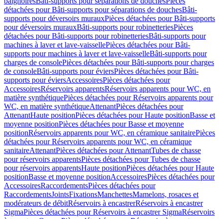
baignoires
Bâti-supports pour séparations de douches
Pièces
détachées pour Bâti-supports pour séparations de douches
Bâti-
supports pour déversoirs muraux
Pièces détachées pour Bâti-supports
pour déversoirs muraux
Bâti-supports pour robinetteries
Pièces
détachées pour Bâti-supports pour robinetteries
Bâti-supports pour
machines à laver et lave-vaisselle
Pièces détachées pour Bâti-
supports pour machines à laver et lave-vaisselle
Bâti-supports pour
charges de console
Pièces détachées pour Bâti-supports pour charges
de console
Bâti-supports pour éviers
Pièces détachées pour Bâti-
supports pour éviers
Accessoires
Pièces détachées pour
Accessoires
Réservoirs apparents
Réservoirs apparents pour WC, en
matière synthétique
Pièces détachées pour Réservoirs apparents pour
WC, en matière synthétique
Attenant
Pièces détachées pour
Attenant
Haute position
Pièces détachées pour Haute position
Basse et
moyenne position
Pièces détachées pour Basse et moyenne
position
Réservoirs apparents pour WC, en céramique sanitaire
Pièces
détachées pour Réservoirs apparents pour WC, en céramique
sanitaire
Attenant
Pièces détachées pour Attenant
Tubes de chasse
pour réservoirs apparents
Pièces détachées pour Tubes de chasse
pour réservoirs apparents
Haute position
Pièces détachées pour Haute
position
Basse et moyenne position
Accessoires
Pièces détachées pour
Accessoires
Raccordements
Pièces détachées pour
Raccordements
Joints
Fixations
Manchettes
Mamelons, rosaces et
modérateurs de débit
Réservoirs à encastrer
Réservoirs à encastrer
Sigma
Pièces détachées pour Réservoirs à encastrer Sigma
Réservoirs