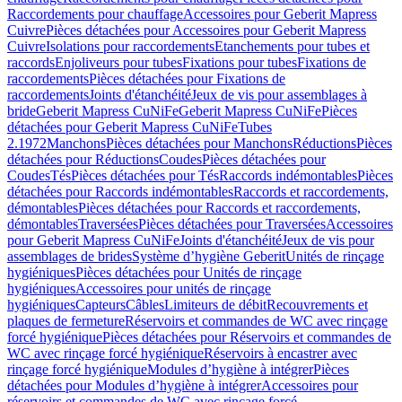
Raccordements pour chauffage
Accessoires pour Geberit Mapress
Cuivre
Pièces détachées pour Accessoires pour Geberit Mapress
Cuivre
Isolations pour raccordements
Etanchements pour tubes et
raccords
Enjoliveurs pour tubes
Fixations pour tubes
Fixations de
raccordements
Pièces détachées pour Fixations de
raccordements
Joints d'étanchéité
Jeux de vis pour assemblages à
bride
Geberit Mapress CuNiFe
Geberit Mapress CuNiFe
Pièces
détachées pour Geberit Mapress CuNiFe
Tubes
2.1972
Manchons
Pièces détachées pour Manchons
Réductions
Pièces
détachées pour Réductions
Coudes
Pièces détachées pour
Coudes
Tés
Pièces détachées pour Tés
Raccords indémontables
Pièces
détachées pour Raccords indémontables
Raccords et raccordements,
démontables
Pièces détachées pour Raccords et raccordements,
démontables
Traversées
Pièces détachées pour Traversées
Accessoires
pour Geberit Mapress CuNiFe
Joints d'étanchéité
Jeux de vis pour
assemblages de brides
Système d’hygiène Geberit
Unités de rinçage
hygiéniques
Pièces détachées pour Unités de rinçage
hygiéniques
Accessoires pour unités de rinçage
hygiéniques
Capteurs
Câbles
Limiteurs de débit
Recouvrements et
plaques de fermeture
Réservoirs et commandes de WC avec rinçage
forcé hygiénique
Pièces détachées pour Réservoirs et commandes de
WC avec rinçage forcé hygiénique
Réservoirs à encastrer avec
rinçage forcé hygiénique
Modules d’hygiène à intégrer
Pièces
détachées pour Modules d’hygiène à intégrer
Accessoires pour
réservoirs et commandes de WC avec rinçage forcé