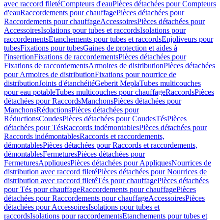
avec raccord fileté
Compteurs d'eau
Pièces détachées pour Compteurs
d'eau
Raccordements pour chauffage
Pièces détachées pour
Raccordements pour chauffage
Accessoires
Pièces détachées pour
Accessoires
Isolations pour tubes et raccords
Isolations pour
raccordements
Etanchements pour tubes et raccords
Enjoliveurs pour
tubes
Fixations pour tubes
Gaines de protection et aides à
l'insertion
Fixations de raccordements
Pièces détachées pour
Fixations de raccordements
Armoires de distribution
Pièces détachées
pour Armoires de distribution
Fixations pour nourrice de
distribution
Joints d'étanchéité
Geberit Mepla
Tubes multicouches
pour eau potable
Tubes multicouches pour chauffage
Raccords
Pièces
détachées pour Raccords
Manchons
Pièces détachées pour
Manchons
Réductions
Pièces détachées pour
Réductions
Coudes
Pièces détachées pour Coudes
Tés
Pièces
détachées pour Tés
Raccords indémontables
Pièces détachées pour
Raccords indémontables
Raccords et raccordements,
démontables
Pièces détachées pour Raccords et raccordements,
démontables
Fermetures
Pièces détachées pour
Fermetures
Appliques
Pièces détachées pour Appliques
Nourrices de
distribution avec raccord fileté
Pièces détachées pour Nourrices de
distribution avec raccord fileté
Tés pour chauffage
Pièces détachées
pour Tés pour chauffage
Raccordements pour chauffage
Pièces
détachées pour Raccordements pour chauffage
Accessoires
Pièces
détachées pour Accessoires
Isolations pour tubes et
raccords
Isolations pour raccordements
Etanchements pour tubes et