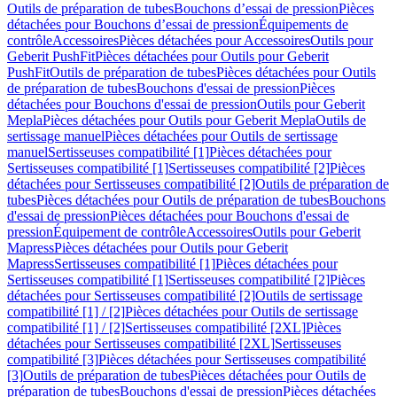
Outils de préparation de tubes
Bouchons d’essai de pression
Pièces
détachées pour Bouchons d’essai de pression
Équipements de
contrôle
Accessoires
Pièces détachées pour Accessoires
Outils pour
Geberit PushFit
Pièces détachées pour Outils pour Geberit
PushFit
Outils de préparation de tubes
Pièces détachées pour Outils
de préparation de tubes
Bouchons d'essai de pression
Pièces
détachées pour Bouchons d'essai de pression
Outils pour Geberit
Mepla
Pièces détachées pour Outils pour Geberit Mepla
Outils de
sertissage manuel
Pièces détachées pour Outils de sertissage
manuel
Sertisseuses compatibilité [1]
Pièces détachées pour
Sertisseuses compatibilité [1]
Sertisseuses compatibilité [2]
Pièces
détachées pour Sertisseuses compatibilité [2]
Outils de préparation de
tubes
Pièces détachées pour Outils de préparation de tubes
Bouchons
d'essai de pression
Pièces détachées pour Bouchons d'essai de
pression
Équipement de contrôle
Accessoires
Outils pour Geberit
Mapress
Pièces détachées pour Outils pour Geberit
Mapress
Sertisseuses compatibilité [1]
Pièces détachées pour
Sertisseuses compatibilité [1]
Sertisseuses compatibilité [2]
Pièces
détachées pour Sertisseuses compatibilité [2]
Outils de sertissage
compatibilité [1] / [2]
Pièces détachées pour Outils de sertissage
compatibilité [1] / [2]
Sertisseuses compatibilité [2XL]
Pièces
détachées pour Sertisseuses compatibilité [2XL]
Sertisseuses
compatibilité [3]
Pièces détachées pour Sertisseuses compatibilité
[3]
Outils de préparation de tubes
Pièces détachées pour Outils de
préparation de tubes
Bouchons d'essai de pression
Pièces détachées