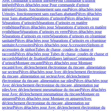
Avec commande d'urinoir intégrée
Pour commande d'urinoir
intégrée
Pièces détachées pour Pour commande d'urinoir
intégrée
Urinoirs, fonctionnement sans eau
Pièces détachées pour
Urinoirs, fonctionnement sans eau
Sans abattant
Pièces détachées
pour Sans abattant
Séparations d’urinoirs
Pièces détachées pour
Séparations d’urinoirs
Séparations d’urinoirs en matière
synthétique
Pièces détachées pour Séparations d’urinoirs en matière
synthétique
Séparations d’urinoirs en verre
Pièces détachées pour
Séparations d’urinoirs en verre
Séparations d’urinoirs en céramique
sanitaire
Pièces détachées pour Séparations d’urinoirs en céramique
sanitaire
Accessoires
Pièces détachées pour Accessoires
Siphons et
accessoires de siphon
Tubes de chasse, coudes de chasse et
raccords
Pièces détachées pour Tubes de chasse, coudes de chasse et
raccords
Matériel de fixation
Habillages latéraux
Commandes
dʼurinoir
Montage encastré
Pièces détachées pour Montage
encastré
Avec déclenchement électronique du rinçage, alimentation
sur secteur
Pièces détachées pour Avec déclenchement électronique
du rinçage, alimentation sur secteur
Avec déclenchement
électronique du rinçage, alimentation par piles
Pièces détachées pour
Avec déclenchement électronique du rinçage, alimentation par
piles
Avec déclenchement pneumatique du rinçage
Pièces détachées
pour Avec déclenchement pneumatique du rinçage
Montage en
apparent
Pièces détachées pour Montage en apparent
Avec
déclenchement électronique du rinçage, alimentation sur
secteur
Pièces détachées pour Avec déclenchement électronique du