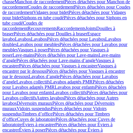
chasse
Manchon de raccordement
Pièces détachées pour Manchon de
raccordement
Coudes de raccordement
Pièces détachées pour Coudes
de raccordement
Vidages pour bidet
Pièces détachées pour Vidages
pour bidet
Siphons en tube coudé
Pièces détachées pour Siphons en
tube coudé
Coudes de
raccordement
Recouvrements
Raccordements
Joints
Douilles à
braser
Pièces détachées pour Douilles à braser
Espace
lavabo
Lavabos
Lavabos
Pièces détachées pour Lavabos
Lavabos
doubles
Lavabos pour meubles
Pièces détachées pour Lavabos pour
meubles
Vasques à poser
Pièces détachées pour Vasques à
poser
Lave-mains
Pièces détachées pour Lave-mains
Lave-mains
d’angle
Pièces détachées pour Lave-mains d’angle
Vasques à
encastrer
Pièces détachées pour Vasques à encastrer
Vasques à
encastrer par le dessous
Pièces détachées pour Vasques à encastrer
par le dessous
Lavabos d’angle
Pièces détachées pour Lavabos
d’angle
Lavabos collectifs
Lavabos adaptés PMR
Pièces détachées
pour Lavabos adaptés PMR
Lavabos pour enfants
Pièces détachées
pour Lavabos pour enfants
Lavabos collectifs
Pièces détachées pour
Lavabos collectifs
Autres lavabos
Pièces détachées pour Autres
lavabos
Déversoirs muraux
Pièces détachées pour Déversoirs
muraux
Vidoirs suspendus
Pièces détachées pour Vidoirs
suspendus
Timbres dʼoffice
Pièces détachées pour Timbres
dʼoffice
Cuves de laboratoire
Pièces détachées pour Cuves de
laboratoire
Éviers à encastrer
Pièces détachées pour Éviers à
encastrer
Éviers à poser
Pièces détachées pour Éviers à