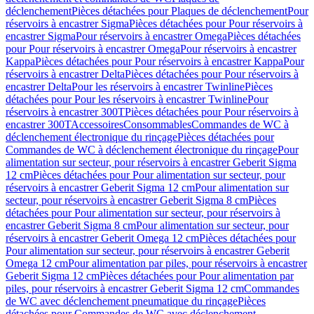
déclenchement
Pièces détachées pour Plaques de déclenchement
Pour
réservoirs à encastrer Sigma
Pièces détachées pour Pour réservoirs à
encastrer Sigma
Pour réservoirs à encastrer Omega
Pièces détachées
pour Pour réservoirs à encastrer Omega
Pour réservoirs à encastrer
Kappa
Pièces détachées pour Pour réservoirs à encastrer Kappa
Pour
réservoirs à encastrer Delta
Pièces détachées pour Pour réservoirs à
encastrer Delta
Pour les réservoirs à encastrer Twinline
Pièces
détachées pour Pour les réservoirs à encastrer Twinline
Pour
réservoirs à encastrer 300T
Pièces détachées pour Pour réservoirs à
encastrer 300T
Accessoires
Consommables
Commandes de WC à
déclenchement électronique du rinçage
Pièces détachées pour
Commandes de WC à déclenchement électronique du rinçage
Pour
alimentation sur secteur, pour réservoirs à encastrer Geberit Sigma
12 cm
Pièces détachées pour Pour alimentation sur secteur, pour
réservoirs à encastrer Geberit Sigma 12 cm
Pour alimentation sur
secteur, pour réservoirs à encastrer Geberit Sigma 8 cm
Pièces
détachées pour Pour alimentation sur secteur, pour réservoirs à
encastrer Geberit Sigma 8 cm
Pour alimentation sur secteur, pour
réservoirs à encastrer Geberit Omega 12 cm
Pièces détachées pour
Pour alimentation sur secteur, pour réservoirs à encastrer Geberit
Omega 12 cm
Pour alimentation par piles, pour réservoirs à encastrer
Geberit Sigma 12 cm
Pièces détachées pour Pour alimentation par
piles, pour réservoirs à encastrer Geberit Sigma 12 cm
Commandes
de WC avec déclenchement pneumatique du rinçage
Pièces
détachées pour Commandes de WC avec déclenchement