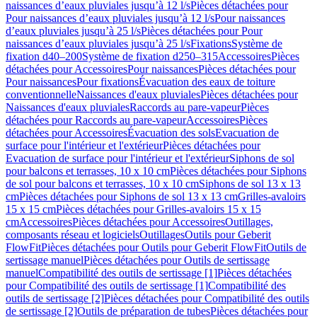
naissances d’eaux pluviales jusqu’à 12 l/s
Pièces détachées pour
Pour naissances d’eaux pluviales jusqu’à 12 l/s
Pour naissances
d’eaux pluviales jusqu’à 25 l/s
Pièces détachées pour Pour
naissances d’eaux pluviales jusqu’à 25 l/s
Fixations
Système de
fixation d40–200
Système de fixation d250–315
Accessoires
Pièces
détachées pour Accessoires
Pour naissances
Pièces détachées pour
Pour naissances
Pour fixations
Évacuation des eaux de toiture
conventionnelle
Naissances d'eaux pluviales
Pièces détachées pour
Naissances d'eaux pluviales
Raccords au pare-vapeur
Pièces
détachées pour Raccords au pare-vapeur
Accessoires
Pièces
détachées pour Accessoires
Évacuation des sols
Evacuation de
surface pour l'intérieur et l'extérieur
Pièces détachées pour
Evacuation de surface pour l'intérieur et l'extérieur
Siphons de sol
pour balcons et terrasses, 10 x 10 cm
Pièces détachées pour Siphons
de sol pour balcons et terrasses, 10 x 10 cm
Siphons de sol 13 x 13
cm
Pièces détachées pour Siphons de sol 13 x 13 cm
Grilles-avaloirs
15 x 15 cm
Pièces détachées pour Grilles-avaloirs 15 x 15
cm
Accessoires
Pièces détachées pour Accessoires
Outillages,
composants réseau et logiciels
Outillages
Outils pour Geberit
FlowFit
Pièces détachées pour Outils pour Geberit FlowFit
Outils de
sertissage manuel
Pièces détachées pour Outils de sertissage
manuel
Compatibilité des outils de sertissage [1]
Pièces détachées
pour Compatibilité des outils de sertissage [1]
Compatibilité des
outils de sertissage [2]
Pièces détachées pour Compatibilité des outils
de sertissage [2]
Outils de préparation de tubes
Pièces détachées pour