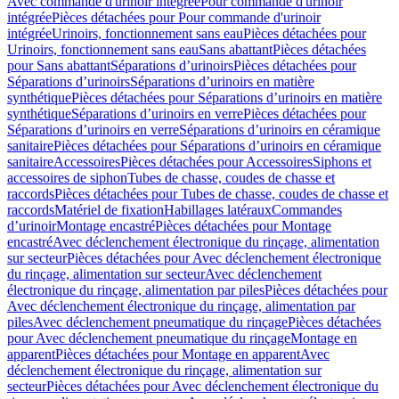
Avec commande d'urinoir intégrée
Pour commande d'urinoir
intégrée
Pièces détachées pour Pour commande d'urinoir
intégrée
Urinoirs, fonctionnement sans eau
Pièces détachées pour
Urinoirs, fonctionnement sans eau
Sans abattant
Pièces détachées
pour Sans abattant
Séparations d’urinoirs
Pièces détachées pour
Séparations d’urinoirs
Séparations d’urinoirs en matière
synthétique
Pièces détachées pour Séparations d’urinoirs en matière
synthétique
Séparations d’urinoirs en verre
Pièces détachées pour
Séparations d’urinoirs en verre
Séparations d’urinoirs en céramique
sanitaire
Pièces détachées pour Séparations d’urinoirs en céramique
sanitaire
Accessoires
Pièces détachées pour Accessoires
Siphons et
accessoires de siphon
Tubes de chasse, coudes de chasse et
raccords
Pièces détachées pour Tubes de chasse, coudes de chasse et
raccords
Matériel de fixation
Habillages latéraux
Commandes
dʼurinoir
Montage encastré
Pièces détachées pour Montage
encastré
Avec déclenchement électronique du rinçage, alimentation
sur secteur
Pièces détachées pour Avec déclenchement électronique
du rinçage, alimentation sur secteur
Avec déclenchement
électronique du rinçage, alimentation par piles
Pièces détachées pour
Avec déclenchement électronique du rinçage, alimentation par
piles
Avec déclenchement pneumatique du rinçage
Pièces détachées
pour Avec déclenchement pneumatique du rinçage
Montage en
apparent
Pièces détachées pour Montage en apparent
Avec
déclenchement électronique du rinçage, alimentation sur
secteur
Pièces détachées pour Avec déclenchement électronique du