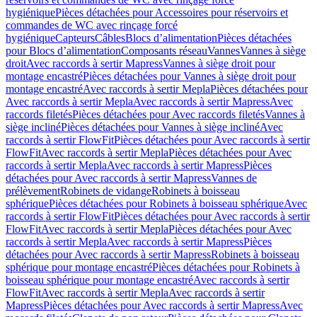
hygiénique
Pièces détachées pour Accessoires pour réservoirs et
commandes de WC avec rinçage forcé
hygiénique
Capteurs
Câbles
Blocs d’alimentation
Pièces détachées
pour Blocs d’alimentation
Composants réseau
Vannes
Vannes à siège
droit
Avec raccords à sertir Mapress
Vannes à siège droit pour
montage encastré
Pièces détachées pour Vannes à siège droit pour
montage encastré
Avec raccords à sertir Mepla
Pièces détachées pour
Avec raccords à sertir Mepla
Avec raccords à sertir Mapress
Avec
raccords filetés
Pièces détachées pour Avec raccords filetés
Vannes à
siège incliné
Pièces détachées pour Vannes à siège incliné
Avec
raccords à sertir FlowFit
Pièces détachées pour Avec raccords à sertir
FlowFit
Avec raccords à sertir Mepla
Pièces détachées pour Avec
raccords à sertir Mepla
Avec raccords à sertir Mapress
Pièces
détachées pour Avec raccords à sertir Mapress
Vannes de
prélèvement
Robinets de vidange
Robinets à boisseau
sphérique
Pièces détachées pour Robinets à boisseau sphérique
Avec
raccords à sertir FlowFit
Pièces détachées pour Avec raccords à sertir
FlowFit
Avec raccords à sertir Mepla
Pièces détachées pour Avec
raccords à sertir Mepla
Avec raccords à sertir Mapress
Pièces
détachées pour Avec raccords à sertir Mapress
Robinets à boisseau
sphérique pour montage encastré
Pièces détachées pour Robinets à
boisseau sphérique pour montage encastré
Avec raccords à sertir
FlowFit
Avec raccords à sertir Mepla
Avec raccords à sertir
Mapress
Pièces détachées pour Avec raccords à sertir Mapress
Avec