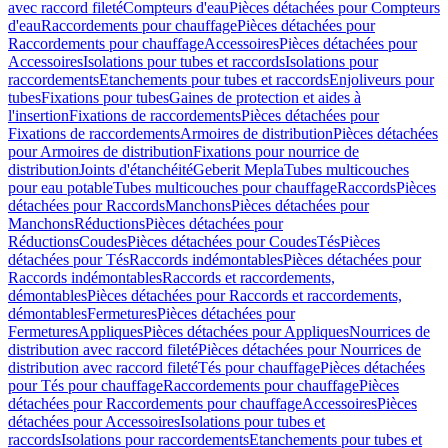
avec raccord fileté
Compteurs d'eau
Pièces détachées pour Compteurs
d'eau
Raccordements pour chauffage
Pièces détachées pour
Raccordements pour chauffage
Accessoires
Pièces détachées pour
Accessoires
Isolations pour tubes et raccords
Isolations pour
raccordements
Etanchements pour tubes et raccords
Enjoliveurs pour
tubes
Fixations pour tubes
Gaines de protection et aides à
l'insertion
Fixations de raccordements
Pièces détachées pour
Fixations de raccordements
Armoires de distribution
Pièces détachées
pour Armoires de distribution
Fixations pour nourrice de
distribution
Joints d'étanchéité
Geberit Mepla
Tubes multicouches
pour eau potable
Tubes multicouches pour chauffage
Raccords
Pièces
détachées pour Raccords
Manchons
Pièces détachées pour
Manchons
Réductions
Pièces détachées pour
Réductions
Coudes
Pièces détachées pour Coudes
Tés
Pièces
détachées pour Tés
Raccords indémontables
Pièces détachées pour
Raccords indémontables
Raccords et raccordements,
démontables
Pièces détachées pour Raccords et raccordements,
démontables
Fermetures
Pièces détachées pour
Fermetures
Appliques
Pièces détachées pour Appliques
Nourrices de
distribution avec raccord fileté
Pièces détachées pour Nourrices de
distribution avec raccord fileté
Tés pour chauffage
Pièces détachées
pour Tés pour chauffage
Raccordements pour chauffage
Pièces
détachées pour Raccordements pour chauffage
Accessoires
Pièces
détachées pour Accessoires
Isolations pour tubes et
raccords
Isolations pour raccordements
Etanchements pour tubes et