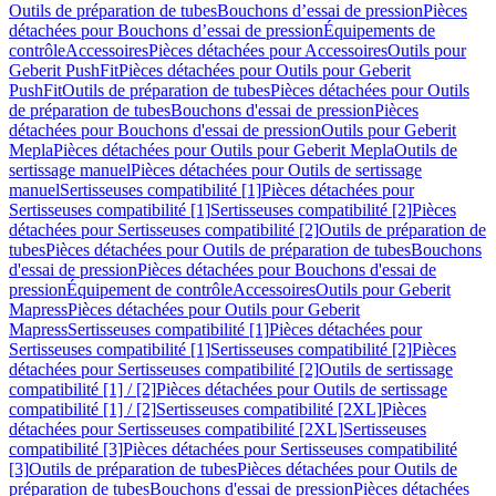
Outils de préparation de tubes
Bouchons d’essai de pression
Pièces
détachées pour Bouchons d’essai de pression
Équipements de
contrôle
Accessoires
Pièces détachées pour Accessoires
Outils pour
Geberit PushFit
Pièces détachées pour Outils pour Geberit
PushFit
Outils de préparation de tubes
Pièces détachées pour Outils
de préparation de tubes
Bouchons d'essai de pression
Pièces
détachées pour Bouchons d'essai de pression
Outils pour Geberit
Mepla
Pièces détachées pour Outils pour Geberit Mepla
Outils de
sertissage manuel
Pièces détachées pour Outils de sertissage
manuel
Sertisseuses compatibilité [1]
Pièces détachées pour
Sertisseuses compatibilité [1]
Sertisseuses compatibilité [2]
Pièces
détachées pour Sertisseuses compatibilité [2]
Outils de préparation de
tubes
Pièces détachées pour Outils de préparation de tubes
Bouchons
d'essai de pression
Pièces détachées pour Bouchons d'essai de
pression
Équipement de contrôle
Accessoires
Outils pour Geberit
Mapress
Pièces détachées pour Outils pour Geberit
Mapress
Sertisseuses compatibilité [1]
Pièces détachées pour
Sertisseuses compatibilité [1]
Sertisseuses compatibilité [2]
Pièces
détachées pour Sertisseuses compatibilité [2]
Outils de sertissage
compatibilité [1] / [2]
Pièces détachées pour Outils de sertissage
compatibilité [1] / [2]
Sertisseuses compatibilité [2XL]
Pièces
détachées pour Sertisseuses compatibilité [2XL]
Sertisseuses
compatibilité [3]
Pièces détachées pour Sertisseuses compatibilité
[3]
Outils de préparation de tubes
Pièces détachées pour Outils de
préparation de tubes
Bouchons d'essai de pression
Pièces détachées