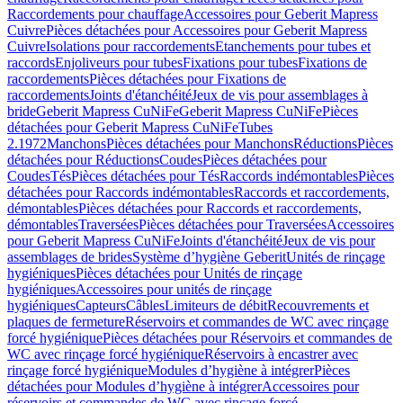
Raccordements pour chauffage
Accessoires pour Geberit Mapress
Cuivre
Pièces détachées pour Accessoires pour Geberit Mapress
Cuivre
Isolations pour raccordements
Etanchements pour tubes et
raccords
Enjoliveurs pour tubes
Fixations pour tubes
Fixations de
raccordements
Pièces détachées pour Fixations de
raccordements
Joints d'étanchéité
Jeux de vis pour assemblages à
bride
Geberit Mapress CuNiFe
Geberit Mapress CuNiFe
Pièces
détachées pour Geberit Mapress CuNiFe
Tubes
2.1972
Manchons
Pièces détachées pour Manchons
Réductions
Pièces
détachées pour Réductions
Coudes
Pièces détachées pour
Coudes
Tés
Pièces détachées pour Tés
Raccords indémontables
Pièces
détachées pour Raccords indémontables
Raccords et raccordements,
démontables
Pièces détachées pour Raccords et raccordements,
démontables
Traversées
Pièces détachées pour Traversées
Accessoires
pour Geberit Mapress CuNiFe
Joints d'étanchéité
Jeux de vis pour
assemblages de brides
Système d’hygiène Geberit
Unités de rinçage
hygiéniques
Pièces détachées pour Unités de rinçage
hygiéniques
Accessoires pour unités de rinçage
hygiéniques
Capteurs
Câbles
Limiteurs de débit
Recouvrements et
plaques de fermeture
Réservoirs et commandes de WC avec rinçage
forcé hygiénique
Pièces détachées pour Réservoirs et commandes de
WC avec rinçage forcé hygiénique
Réservoirs à encastrer avec
rinçage forcé hygiénique
Modules d’hygiène à intégrer
Pièces
détachées pour Modules d’hygiène à intégrer
Accessoires pour
réservoirs et commandes de WC avec rinçage forcé