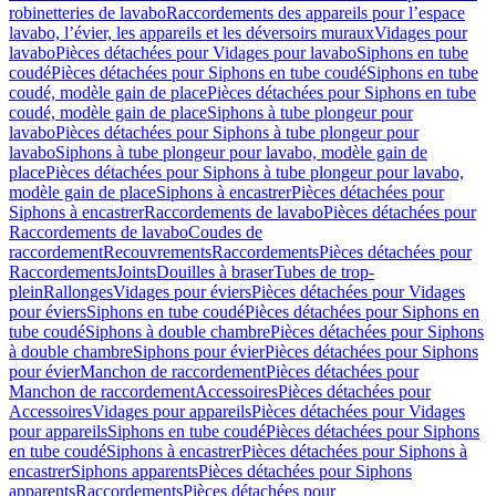
robinetteries de lavabo
Raccordements des appareils pour l’espace
lavabo, l’évier, les appareils et les déversoirs muraux
Vidages pour
lavabo
Pièces détachées pour Vidages pour lavabo
Siphons en tube
coudé
Pièces détachées pour Siphons en tube coudé
Siphons en tube
coudé, modèle gain de place
Pièces détachées pour Siphons en tube
coudé, modèle gain de place
Siphons à tube plongeur pour
lavabo
Pièces détachées pour Siphons à tube plongeur pour
lavabo
Siphons à tube plongeur pour lavabo, modèle gain de
place
Pièces détachées pour Siphons à tube plongeur pour lavabo,
modèle gain de place
Siphons à encastrer
Pièces détachées pour
Siphons à encastrer
Raccordements de lavabo
Pièces détachées pour
Raccordements de lavabo
Coudes de
raccordement
Recouvrements
Raccordements
Pièces détachées pour
Raccordements
Joints
Douilles à braser
Tubes de trop-
plein
Rallonges
Vidages pour éviers
Pièces détachées pour Vidages
pour éviers
Siphons en tube coudé
Pièces détachées pour Siphons en
tube coudé
Siphons à double chambre
Pièces détachées pour Siphons
à double chambre
Siphons pour évier
Pièces détachées pour Siphons
pour évier
Manchon de raccordement
Pièces détachées pour
Manchon de raccordement
Accessoires
Pièces détachées pour
Accessoires
Vidages pour appareils
Pièces détachées pour Vidages
pour appareils
Siphons en tube coudé
Pièces détachées pour Siphons
en tube coudé
Siphons à encastrer
Pièces détachées pour Siphons à
encastrer
Siphons apparents
Pièces détachées pour Siphons
apparents
Raccordements
Pièces détachées pour