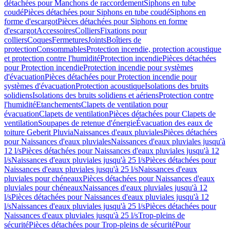
détachées pour Manchons de raccordement
Siphons en tube
coudé
Pièces détachées pour Siphons en tube coudé
Siphons en
forme d'escargot
Pièces détachées pour Siphons en forme
d'escargot
Accessoires
Colliers
Fixations pour
colliers
Coques
Fermetures
Joints
Boîtiers de
protection
Consommables
Protection incendie, protection acoustique
et protection contre l'humidité
Protection incendie
Pièces détachées
pour Protection incendie
Protection incendie pour systèmes
d'évacuation
Pièces détachées pour Protection incendie pour
systèmes d'évacuation
Protection acoustique
Isolations des bruits
solidiens
Isolations des bruits solidiens et aériens
Protection contre
l'humidité
Etanchements
Clapets de ventilation pour
évacuation
Clapets de ventilation
Pièces détachées pour Clapets de
ventilation
Soupapes de retenue d'énergie
Évacuation des eaux de
toiture Geberit Pluvia
Naissances d'eaux pluviales
Pièces détachées
pour Naissances d'eaux pluviales
Naissances d'eaux pluviales jusqu'à
12 l/s
Pièces détachées pour Naissances d'eaux pluviales jusqu'à 12
l/s
Naissances d'eaux pluviales jusqu'à 25 l/s
Pièces détachées pour
Naissances d'eaux pluviales jusqu'à 25 l/s
Naissances d'eaux
pluviales pour chéneaux
Pièces détachées pour Naissances d'eaux
pluviales pour chéneaux
Naissances d'eaux pluviales jusqu'à 12
l/s
Pièces détachées pour Naissances d'eaux pluviales jusqu'à 12
l/s
Naissances d'eaux pluviales jusqu'à 25 l/s
Pièces détachées pour
Naissances d'eaux pluviales jusqu'à 25 l/s
Trop-pleins de
sécurité
Pièces détachées pour Trop-pleins de sécurité
Pour