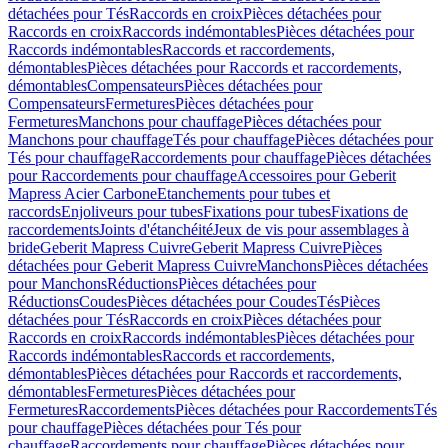
détachées pour Tés
Raccords en croix
Pièces détachées pour
Raccords en croix
Raccords indémontables
Pièces détachées pour
Raccords indémontables
Raccords et raccordements,
démontables
Pièces détachées pour Raccords et raccordements,
démontables
Compensateurs
Pièces détachées pour
Compensateurs
Fermetures
Pièces détachées pour
Fermetures
Manchons pour chauffage
Pièces détachées pour
Manchons pour chauffage
Tés pour chauffage
Pièces détachées pour
Tés pour chauffage
Raccordements pour chauffage
Pièces détachées
pour Raccordements pour chauffage
Accessoires pour Geberit
Mapress Acier Carbone
Etanchements pour tubes et
raccords
Enjoliveurs pour tubes
Fixations pour tubes
Fixations de
raccordements
Joints d'étanchéité
Jeux de vis pour assemblages à
bride
Geberit Mapress Cuivre
Geberit Mapress Cuivre
Pièces
détachées pour Geberit Mapress Cuivre
Manchons
Pièces détachées
pour Manchons
Réductions
Pièces détachées pour
Réductions
Coudes
Pièces détachées pour Coudes
Tés
Pièces
détachées pour Tés
Raccords en croix
Pièces détachées pour
Raccords en croix
Raccords indémontables
Pièces détachées pour
Raccords indémontables
Raccords et raccordements,
démontables
Pièces détachées pour Raccords et raccordements,
démontables
Fermetures
Pièces détachées pour
Fermetures
Raccordements
Pièces détachées pour Raccordements
Tés
pour chauffage
Pièces détachées pour Tés pour
chauffage
Raccordements pour chauffage
Pièces détachées pour