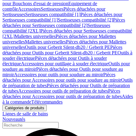
pour Bouchons d'essai de pression
Equipement de
contrôle
Accessoires
Sertisseuses
Pièces détachées pour
Sertisseuses
Sertisseuses compatibilité [1]
Pièces détachées pour
Sertisseuses compatibilité [1]
Sertisseuses compatibilité [2]
Pièces
détachées pour Sertisseuses compatibilité [2]
Sertisseuses
compatibilité [2XL]
Pièces détachées pour Sertisseuses compatibilité
[2XL]
Mallettes universelles
Pièces détachées pour Mallettes
universelles
Mallettes universelles
Pièces détachées pour Mallettes
universelles
Outils pour Geberit Silent-db20 / Geberit PE
Pièces
détachées pour Outils pour Geberit Silent-db20 / Geberit PE
Outils à
souder électrique
Pièces détachées pour Outils à souder
électrique
Accessoires pour outillage à souder électrique
Outils pour
soudure au miroir
Pièces détachées pour Outils pour soudure au
miroir
Accessoires pour outils pour soudure au miroir
Pièces
détachées pour Accessoires pour outils pour soudure au miroir
Outils
de préparation de tubes
Pièces détachées pour Outils de préparation
de tubes
Accessoires pour outils de préparation de tubes
Pièces
détachées pour Accessoires pour outils de préparation de tubes
Aides
à la commande
Télécommandes
Catégories de produits
Lignes de salle de bains
Nouveautés