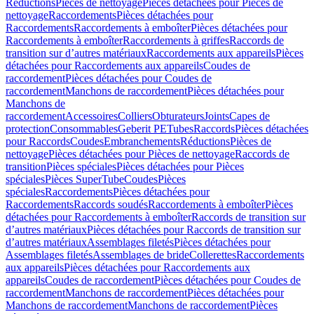
Réductions
Pièces de nettoyage
Pièces détachées pour Pièces de
nettoyage
Raccordements
Pièces détachées pour
Raccordements
Raccordements à emboîter
Pièces détachées pour
Raccordements à emboîter
Raccordements à griffes
Raccords de
transition sur d’autres matériaux
Raccordements aux appareils
Pièces
détachées pour Raccordements aux appareils
Coudes de
raccordement
Pièces détachées pour Coudes de
raccordement
Manchons de raccordement
Pièces détachées pour
Manchons de
raccordement
Accessoires
Colliers
Obturateurs
Joints
Capes de
protection
Consommables
Geberit PE
Tubes
Raccords
Pièces détachées
pour Raccords
Coudes
Embranchements
Réductions
Pièces de
nettoyage
Pièces détachées pour Pièces de nettoyage
Raccords de
transition
Pièces spéciales
Pièces détachées pour Pièces
spéciales
Pièces SuperTube
Coudes
Pièces
spéciales
Raccordements
Pièces détachées pour
Raccordements
Raccords soudés
Raccordements à emboîter
Pièces
détachées pour Raccordements à emboîter
Raccords de transition sur
d’autres matériaux
Pièces détachées pour Raccords de transition sur
d’autres matériaux
Assemblages filetés
Pièces détachées pour
Assemblages filetés
Assemblages de bride
Collerettes
Raccordements
aux appareils
Pièces détachées pour Raccordements aux
appareils
Coudes de raccordement
Pièces détachées pour Coudes de
raccordement
Manchons de raccordement
Pièces détachées pour
Manchons de raccordement
Manchons de raccordement
Pièces