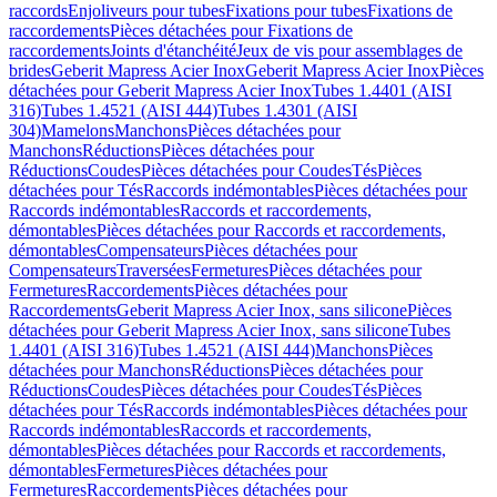
raccords
Enjoliveurs pour tubes
Fixations pour tubes
Fixations de
raccordements
Pièces détachées pour Fixations de
raccordements
Joints d'étanchéité
Jeux de vis pour assemblages de
brides
Geberit Mapress Acier Inox
Geberit Mapress Acier Inox
Pièces
détachées pour Geberit Mapress Acier Inox
Tubes 1.4401 (AISI
316)
Tubes 1.4521 (AISI 444)
Tubes 1.4301 (AISI
304)
Mamelons
Manchons
Pièces détachées pour
Manchons
Réductions
Pièces détachées pour
Réductions
Coudes
Pièces détachées pour Coudes
Tés
Pièces
détachées pour Tés
Raccords indémontables
Pièces détachées pour
Raccords indémontables
Raccords et raccordements,
démontables
Pièces détachées pour Raccords et raccordements,
démontables
Compensateurs
Pièces détachées pour
Compensateurs
Traversées
Fermetures
Pièces détachées pour
Fermetures
Raccordements
Pièces détachées pour
Raccordements
Geberit Mapress Acier Inox, sans silicone
Pièces
détachées pour Geberit Mapress Acier Inox, sans silicone
Tubes
1.4401 (AISI 316)
Tubes 1.4521 (AISI 444)
Manchons
Pièces
détachées pour Manchons
Réductions
Pièces détachées pour
Réductions
Coudes
Pièces détachées pour Coudes
Tés
Pièces
détachées pour Tés
Raccords indémontables
Pièces détachées pour
Raccords indémontables
Raccords et raccordements,
démontables
Pièces détachées pour Raccords et raccordements,
démontables
Fermetures
Pièces détachées pour
Fermetures
Raccordements
Pièces détachées pour