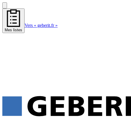
Vers « geberit.fr »
Mes listes