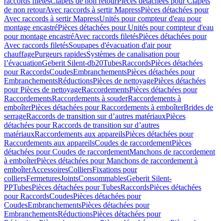
raccords filetés
Clapets de non retour
Pièces détachées pour Clapets
de non retour
Avec raccords à sertir Mapress
Pièces détachées pour
Avec raccords à sertir Mapress
Unités pour compteur d'eau pour
montage encastré
Pièces détachées pour Unités pour compteur d'eau
pour montage encastré
Avec raccords filetés
Pièces détachées pour
Avec raccords filetés
Soupapes d'évacuation d'air pour
chauffage
Purgeurs rapides
Systèmes de canalisation pour
l’évacuation
Geberit Silent-db20
Tubes
Raccords
Pièces détachées
pour Raccords
Coudes
Embranchements
Pièces détachées pour
Embranchements
Réductions
Pièces de nettoyage
Pièces détachées
pour Pièces de nettoyage
Raccordements
Pièces détachées pour
Raccordements
Raccordements à souder
Raccordements à
emboîter
Pièces détachées pour Raccordements à emboîter
Brides de
serrage
Raccords de transition sur d’autres matériaux
Pièces
détachées pour Raccords de transition sur d’autres
matériaux
Raccordements aux appareils
Pièces détachées pour
Raccordements aux appareils
Coudes de raccordement
Pièces
détachées pour Coudes de raccordement
Manchons de raccordement
à emboîter
Pièces détachées pour Manchons de raccordement à
emboîter
Accessoires
Colliers
Fixations pour
colliers
Fermetures
Joints
Consommables
Geberit Silent-
PP
Tubes
Pièces détachées pour Tubes
Raccords
Pièces détachées
pour Raccords
Coudes
Pièces détachées pour
Coudes
Embranchements
Pièces détachées pour
Embranchements
Réductions
Pièces détachées pour