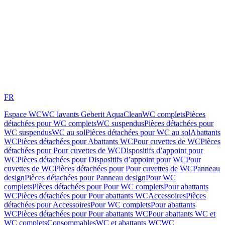
FR
Espace WC
WC lavants Geberit AquaClean
WC complets
Pièces
détachées pour WC complets
WC suspendus
Pièces détachées pour
WC suspendus
WC au sol
Pièces détachées pour WC au sol
Abattants
WC
Pièces détachées pour Abattants WC
Pour cuvettes de WC
Pièces
détachées pour Pour cuvettes de WC
Dispositifs d’appoint pour
WC
Pièces détachées pour Dispositifs d’appoint pour WC
Pour
cuvettes de WC
Pièces détachées pour Pour cuvettes de WC
Panneau
design
Pièces détachées pour Panneau design
Pour WC
complets
Pièces détachées pour Pour WC complets
Pour abattants
WC
Pièces détachées pour Pour abattants WC
Accessoires
Pièces
détachées pour Accessoires
Pour WC complets
Pour abattants
WC
Pièces détachées pour Pour abattants WC
Pour abattants WC et
WC complets
Consommables
WC et abattants WC
WC