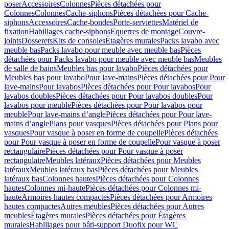
poser
Accessoires
Colonnes
Pièces détachées pour
Colonnes
Colonnes
Cache-siphons
Pièces détachées pour Cache-
siphons
Accessoires
Cache-bondes
Porte-serviettes
Matériel de
fixation
Habillages cache-siphons
Equerres de montage
Couvre-
joints
Dosserets
Kits de consoles
Étagères murales
Packs lavabo avec
meuble bas
Packs lavabo pour meuble avec meuble bas
Pièces
détachées pour Packs lavabo pour meuble avec meuble bas
Meubles
de salle de bains
Meubles bas pour lavabo
Pièces détachées pour
Meubles bas pour lavabo
Pour lave-mains
Pièces détachées pour Pour
lave-mains
Pour lavabos
Pièces détachées pour Pour lavabos
Pour
lavabos doubles
Pièces détachées pour Pour lavabos doubles
Pour
lavabos pour meuble
Pièces détachées pour Pour lavabos pour
meuble
Pour lave-mains d’angle
Pièces détachées pour Pour lave-
mains d’angle
Plans pour vasques
Pièces détachées pour Plans pour
vasques
Pour vasque à poser en forme de coupelle
Pièces détachées
pour Pour vasque à poser en forme de coupelle
Pour vasque à poser
rectangulaire
Pièces détachées pour Pour vasque à poser
rectangulaire
Meubles latéraux
Pièces détachées pour Meubles
latéraux
Meubles latéraux bas
Pièces détachées pour Meubles
latéraux bas
Colonnes hautes
Pièces détachées pour Colonnes
hautes
Colonnes mi-haute
Pièces détachées pour Colonnes mi-
haute
Armoires hautes compactes
Pièces détachées pour Armoires
hautes compactes
Autres meubles
Pièces détachées pour Autres
meubles
Étagères murales
Pièces détachées pour Étagères
murales
Habillages pour bâti-support Duofix pour WC