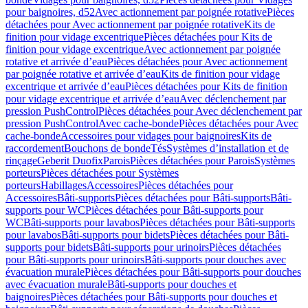
pour baignoires, d52
Avec actionnement par poignée rotative
Pièces
détachées pour Avec actionnement par poignée rotative
Kits de
finition pour vidage excentrique
Pièces détachées pour Kits de
finition pour vidage excentrique
Avec actionnement par poignée
rotative et arrivée d’eau
Pièces détachées pour Avec actionnement
par poignée rotative et arrivée d’eau
Kits de finition pour vidage
excentrique et arrivée d’eau
Pièces détachées pour Kits de finition
pour vidage excentrique et arrivée d’eau
Avec déclenchement par
pression PushControl
Pièces détachées pour Avec déclenchement par
pression PushControl
Avec cache-bonde
Pièces détachées pour Avec
cache-bonde
Accessoires pour vidages pour baignoires
Kits de
raccordement
Bouchons de bonde
Tés
Systèmes d’installation et de
rinçage
Geberit Duofix
Parois
Pièces détachées pour Parois
Systèmes
porteurs
Pièces détachées pour Systèmes
porteurs
Habillages
Accessoires
Pièces détachées pour
Accessoires
Bâti-supports
Pièces détachées pour Bâti-supports
Bâti-
supports pour WC
Pièces détachées pour Bâti-supports pour
WC
Bâti-supports pour lavabos
Pièces détachées pour Bâti-supports
pour lavabos
Bâti-supports pour bidets
Pièces détachées pour Bâti-
supports pour bidets
Bâti-supports pour urinoirs
Pièces détachées
pour Bâti-supports pour urinoirs
Bâti-supports pour douches avec
évacuation murale
Pièces détachées pour Bâti-supports pour douches
avec évacuation murale
Bâti-supports pour douches et
baignoires
Pièces détachées pour Bâti-supports pour douches et