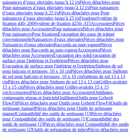
naissances d’eaux pluviales jusqu’à 12 l/s
Pièces détachées pour
Pour naissances d’eaux pluviales jusqu’à 12 l/s
Pour naissances
d’eaux pluviales jusqu’à 25 l/s
Pièces détachées pour Pour
naissances d’eaux pluviales jusqu’à 25 l/s
Fixations
Système de
fixation d40–200
Système de fixation d250–315
Accessoires
Pièces
détachées pour Accessoires
Pour naissances
Pièces détachées pour
Pour naissances
Pour fixations
Évacuation des eaux de toiture
conventionnelle
Naissances d'eaux pluviales
Pièces détachées pour
Naissances d'eaux pluviales
Raccords au pare-vapeur
Pièces
détachées pour Raccords au pare-vapeur
Accessoires
Pièces
détachées pour Accessoires
Évacuation des sols
Evacuation de
surface pour l'intérieur et l'extérieur
Pièces détachées pour
Evacuation de surface pour l'intérieur et l'extérieur
Siphons de sol
pour balcons et terrasses, 10 x 10 cm
Pièces détachées pour Siphons
de sol pour balcons et terrasses, 10 x 10 cm
Siphons de sol 13 x 13
cm
Pièces détachées pour Siphons de sol 13 x 13 cm
Grilles-avaloirs
15 x 15 cm
Pièces détachées pour Grilles-avaloirs 15 x 15
cm
Accessoires
Pièces détachées pour Accessoires
Outillages,
composants réseau et logiciels
Outillages
Outils pour Geberit
FlowFit
Pièces détachées pour Outils pour Geberit FlowFit
Outils de
sertissage manuel
Pièces détachées pour Outils de sertissage
manuel
Compatibilité des outils de sertissage [1]
Pièces détachées
pour Compatibilité des outils de sertissage [1]
Compatibilité des
outils de sertissage [2]
Pièces détachées pour Compatibilité des outils
de sertissage [2]
Outils de préparation de tubes
Pièces détachées pour