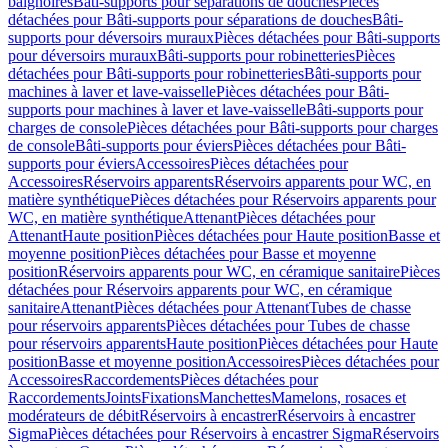
baignoires
Bâti-supports pour séparations de douches
Pièces
détachées pour Bâti-supports pour séparations de douches
Bâti-
supports pour déversoirs muraux
Pièces détachées pour Bâti-supports
pour déversoirs muraux
Bâti-supports pour robinetteries
Pièces
détachées pour Bâti-supports pour robinetteries
Bâti-supports pour
machines à laver et lave-vaisselle
Pièces détachées pour Bâti-
supports pour machines à laver et lave-vaisselle
Bâti-supports pour
charges de console
Pièces détachées pour Bâti-supports pour charges
de console
Bâti-supports pour éviers
Pièces détachées pour Bâti-
supports pour éviers
Accessoires
Pièces détachées pour
Accessoires
Réservoirs apparents
Réservoirs apparents pour WC, en
matière synthétique
Pièces détachées pour Réservoirs apparents pour
WC, en matière synthétique
Attenant
Pièces détachées pour
Attenant
Haute position
Pièces détachées pour Haute position
Basse et
moyenne position
Pièces détachées pour Basse et moyenne
position
Réservoirs apparents pour WC, en céramique sanitaire
Pièces
détachées pour Réservoirs apparents pour WC, en céramique
sanitaire
Attenant
Pièces détachées pour Attenant
Tubes de chasse
pour réservoirs apparents
Pièces détachées pour Tubes de chasse
pour réservoirs apparents
Haute position
Pièces détachées pour Haute
position
Basse et moyenne position
Accessoires
Pièces détachées pour
Accessoires
Raccordements
Pièces détachées pour
Raccordements
Joints
Fixations
Manchettes
Mamelons, rosaces et
modérateurs de débit
Réservoirs à encastrer
Réservoirs à encastrer
Sigma
Pièces détachées pour Réservoirs à encastrer Sigma
Réservoirs