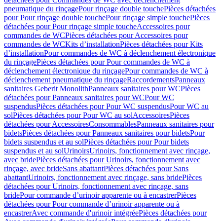
pneumatique du rinçage
Pour rinçage double touche
Pièces détachées
pour Pour rinçage double touche
Pour rinçage simple touche
Pièces
détachées pour Pour rinçage simple touche
Accessoires pour
commandes de WC
Pièces détachées pour Accessoires pour
commandes de WC
Kits d’installation
Pièces détachées pour Kits
d’installation
Pour commandes de WC à déclenchement électronique
du rinçage
Pièces détachées pour Pour commandes de WC à
déclenchement électronique du rinçage
Pour commandes de WC à
déclenchement pneumatique du rinçage
Raccordements
Panneaux
sanitaires Geberit Monolith
Panneaux sanitaires pour WC
Pièces
détachées pour Panneaux sanitaires pour WC
Pour WC
suspendus
Pièces détachées pour Pour WC suspendus
Pour WC au
sol
Pièces détachées pour Pour WC au sol
Accessoires
Pièces
détachées pour Accessoires
Consommables
Panneaux sanitaires pour
bidets
Pièces détachées pour Panneaux sanitaires pour bidets
Pour
bidets suspendus et au sol
Pièces détachées pour Pour bidets
suspendus et au sol
Urinoirs
Urinoirs, fonctionnement avec rinçage,
avec bride
Pièces détachées pour Urinoirs, fonctionnement avec
rinçage, avec bride
Sans abattant
Pièces détachées pour Sans
abattant
Urinoirs, fonctionnement avec rinçage, sans bride
Pièces
détachées pour Urinoirs, fonctionnement avec rinçage, sans
bride
Pour commande d’urinoir apparente ou à encastrer
Pièces
détachées pour Pour commande d’urinoir apparente ou à
encastrer
Avec commande d'urinoir intégrée
Pièces détachées pour