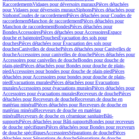
Raccordements
Vidages pour déversoirs muraux
Pièces détachées
pour Vidages pour déversoirs muraux
Siphons
Pièces détachées pour
Siphons
Coudes de raccordement
Pièces détachées pour Coudes de
raccordement
Manchon de raccordement
Pièces détachées pour
Manchon de raccordement
Bondes
Pièces détachées pour
Bondes
Accessoires
Pièces détachées pour Accessoires
Espace
douche et baignoire
Douches
Évacuation des sols pour
douches
Pièces détachées pour Évacuation des sols pour
douches
Canivelles de douche
Pièces détachées pour Canivelles de
douche
Accessoires pour canivelles de douche
Pièces détachées pour
Accessoires pour canivelles de douche
Bondes pour douche de
plain-pied
Pièces détachées pour Bondes pour douche de plain-
pied
Accessoires pour bondes pour douche de plain-pied
Pièces
détachées pour Accessoires pour bondes pour douche de plain-
pied
Evacuations murales
Pièces détachées pour Evacuations
murales
Accessoires pour évacuations murales
Pièces détachées pour
Accessoires pour évacuations murales
Receveurs de douche
Pièces
détachées pour Receveurs de douche
Receveurs de douche en
matériau minéral
Pièces détachées pour Receveurs de douche en
matériau minéral
Receveurs de douche en matériau
minéral
Receveurs de douche en céramique sanitaire
Bâti-
supports
Pièces détachées pour Bâti-supports
Bondes pour receveurs
de douche spécifiques
Pièces détachées pour Bondes pour receveurs
de douche spécifiques
Accessoires
Séparations de douche
Pièces
détachées pour Séparations de douche
Séparations de douche