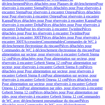
déclenchement
Pièces détachées pour Plaques de déclenchement
Pour
réservoirs à encastrer Sigma
Pièces détachées pour Pour réservoirs à
encastrer Sigma
Pour réservoirs à encastrer Omega
Pièces détachées
pour Pour réservoirs à encastrer Omega
Pour réservoirs à encastrer
Kappa
Pièces détachées pour Pour réservoirs à encastrer Kappa
Pour
réservoirs à encastrer Delta
Pièces détachées pour Pour réservoirs à
encastrer Delta
Pour les réservoirs à encastrer Twinline
Pièces
détachées pour Pour les réservoirs à encastrer Twinline
Pour
réservoirs à encastrer 300T
Pièces détachées pour Pour réservoirs à
encastrer 300T
Accessoires
Consommables
Commandes de WC à
déclenchement électronique du rinçage
Pièces détachées pour
Commandes de WC à déclenchement électronique du rinçage
Pour
alimentation sur secteur, pour réservoirs à encastrer Geberit Sigma
12 cm
Pièces détachées pour Pour alimentation sur secteur, pour
réservoirs à encastrer Geberit Sigma 12 cm
Pour alimentation sur
secteur, pour réservoirs à encastrer Geberit Sigma 8 cm
Pièces
détachées pour Pour alimentation sur secteur, pour réservoirs à
encastrer Geberit Sigma 8 cm
Pour alimentation sur secteur, pour
réservoirs à encastrer Geberit Omega 12 cm
Pièces détachées pour
Pour alimentation sur secteur, pour réservoirs à encastrer Geberit
Omega 12 cm
Pour alimentation par piles, pour réservoirs à encastrer
Geberit Sigma 12 cm
Pièces détachées pour Pour alimentation par
piles, pour réservoirs à encastrer Geberit Sigma 12 cm
Commandes
de WC avec déclenchement pneumatique du rinçage
Pièces
détachées pour Commandes de WC avec déclenchement