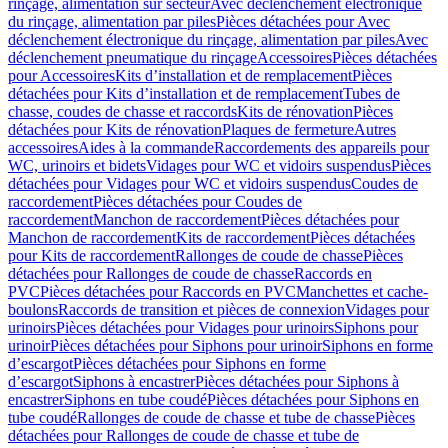
rinçage, alimentation sur secteur
Avec déclenchement électronique
du rinçage, alimentation par piles
Pièces détachées pour Avec
déclenchement électronique du rinçage, alimentation par piles
Avec
déclenchement pneumatique du rinçage
Accessoires
Pièces détachées
pour Accessoires
Kits d’installation et de remplacement
Pièces
détachées pour Kits d’installation et de remplacement
Tubes de
chasse, coudes de chasse et raccords
Kits de rénovation
Pièces
détachées pour Kits de rénovation
Plaques de fermeture
Autres
accessoires
Aides à la commande
Raccordements des appareils pour
WC, urinoirs et bidets
Vidages pour WC et vidoirs suspendus
Pièces
détachées pour Vidages pour WC et vidoirs suspendus
Coudes de
raccordement
Pièces détachées pour Coudes de
raccordement
Manchon de raccordement
Pièces détachées pour
Manchon de raccordement
Kits de raccordement
Pièces détachées
pour Kits de raccordement
Rallonges de coude de chasse
Pièces
détachées pour Rallonges de coude de chasse
Raccords en
PVC
Pièces détachées pour Raccords en PVC
Manchettes et cache-
boulons
Raccords de transition et pièces de connexion
Vidages pour
urinoirs
Pièces détachées pour Vidages pour urinoirs
Siphons pour
urinoir
Pièces détachées pour Siphons pour urinoir
Siphons en forme
d’escargot
Pièces détachées pour Siphons en forme
d’escargot
Siphons à encastrer
Pièces détachées pour Siphons à
encastrer
Siphons en tube coudé
Pièces détachées pour Siphons en
tube coudé
Rallonges de coude de chasse et tube de chasse
Pièces
détachées pour Rallonges de coude de chasse et tube de