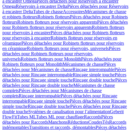
à encastrer Omega
Pièces détachées pour Réservoirs à encastrer
Omega
Réservoirs à encastrer Delta
Pièces détachées pour Réservoirs
à encastrer Delta
Tubes de chasse
Accessoires
Mécanismes de chasse
et robinets flotteurs
Robinets flotteurs
Pièces détachées pour Robinets
flotteurs
Robinets flotteurs pour réservoirs apparents
Pièces détachées
pour Robinets flotteurs pour réservoirs apparents
Robinets flotteurs
pour réservoirs à encastrer
Pièces détachées pour Robinets flotteurs
pour réservoirs à encastrer
Robinets flotteurs pour réservoirs en
céramique
Pièces détachées pour Robinets flotteurs pour réservoirs
en céramique
Robinets flotteurs pour réservoirs, universels
Pièces
détachées pour Robinets flotteurs pour réservoirs,
universels
Robinets flotteurs pour Monolith
Pièces détachées pour
Robinets flotteurs pour Monolith
Mécanismes de chasse
Pièces
détachées pour Mécanismes de chasse
Rinçage interrompable
Pièces
détachées pour Rinçage interrompable
Rinçage simple touche
Pièces
détachées pour Rinçage simple touche
Rinçage double touche
Pièces
détachées pour Rinçage double touche
Mécanismes de chasse
complets
Pièces détachées pour Mécanismes de chasse
complets
Rinçage interrompable
Pièces détachées pour Rinçage
interrompable
Rinçage simple touche
Pièces détachées pour Rinçage
simple touche
Rinçage double touche
Pièces détachées pour Rinçage
double touche
Systèmes de canalisation pour l’alimentation
Geberit
FlowFit
Tubes ML
Tubes ML pour chauffage
Raccords
Pièces
détachées pour Raccords
Manchons
Réductions
Coudes
Tés
Raccords
indémontables
Transitions et raccords, démontables
Pièces détachées