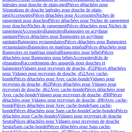
latérales pour douche de plain-pied
Pièces détachées pour
Séparations de douche latérales pour douche de plain-
pied
Accessoires
Pièces détachées pour Accessoires
Niches de
rangement pour douches
Pièces détachées pour Niches de rangement
pour douches
Niches de rangement
Pièces détachées pour Niches de
rangement
Accessoires
Baignoires
Baignoires en acrylique
sanitaire
Pièces détachées pour Baignoires en acrylique
sanitaire
Baignoires rectangulaires
Pièces détachées pour Baignoires
rectangulaires
Baignoires en matériau minéral
Pièces détachées pour
Baignoires en matériau minéral
Baignoires pour bébés
Pièces
détachées pour Baignoires pour bébés
Accessoires
Kits de
réparation
Raccordements des appareils pour douches et
baignoires
Vidages pour receveurs de douche, d52
Pièces détachées
pour Vidages pour receveurs de douche, d52
Avec cache-
bonde
Pièces détachées pour Avec cache-bonde
Vidages pour
receveurs de douche, d62
Pièces détachées pour Vidages pour
receveurs de douche, d62
Avec cache-bonde
Pièces détachées pour
Avec cache-bonde
Vidages pour receveurs de douche, d90
Pièces
détachées pour Vidages pour receveurs de douche, d90
Avec cache-
bonde
Pièces détachées pour Avec cache-bonde
Sans cache-
bonde
Pièces détachées pour Sans cache-bonde
Cache-bondes
Pièces
détachées pour Cache-bondes
Vidages pour receveurs de douche
Sestra
Pièces détachées pour Vidages pour receveurs de douche
Sestra
Sans cache-bonde
Pièces détachées pour Sans cache-
bonde
Vidages pour baignoires, d52
Pièces détachées pour Vidages