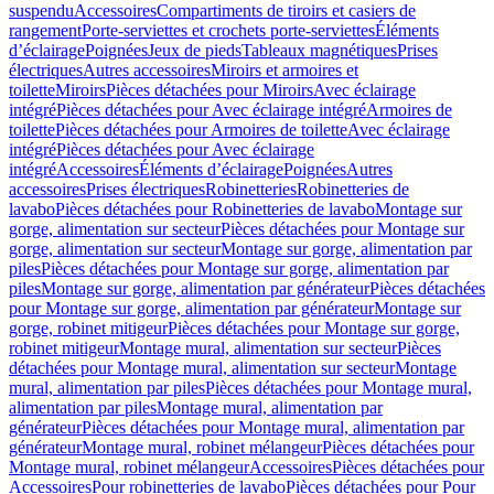
suspendu
Accessoires
Compartiments de tiroirs et casiers de
rangement
Porte-serviettes et crochets porte-serviettes
Éléments
d’éclairage
Poignées
Jeux de pieds
Tableaux magnétiques
Prises
électriques
Autres accessoires
Miroirs et armoires et
toilette
Miroirs
Pièces détachées pour Miroirs
Avec éclairage
intégré
Pièces détachées pour Avec éclairage intégré
Armoires de
toilette
Pièces détachées pour Armoires de toilette
Avec éclairage
intégré
Pièces détachées pour Avec éclairage
intégré
Accessoires
Éléments d’éclairage
Poignées
Autres
accessoires
Prises électriques
Robinetteries
Robinetteries de
lavabo
Pièces détachées pour Robinetteries de lavabo
Montage sur
gorge, alimentation sur secteur
Pièces détachées pour Montage sur
gorge, alimentation sur secteur
Montage sur gorge, alimentation par
piles
Pièces détachées pour Montage sur gorge, alimentation par
piles
Montage sur gorge, alimentation par générateur
Pièces détachées
pour Montage sur gorge, alimentation par générateur
Montage sur
gorge, robinet mitigeur
Pièces détachées pour Montage sur gorge,
robinet mitigeur
Montage mural, alimentation sur secteur
Pièces
détachées pour Montage mural, alimentation sur secteur
Montage
mural, alimentation par piles
Pièces détachées pour Montage mural,
alimentation par piles
Montage mural, alimentation par
générateur
Pièces détachées pour Montage mural, alimentation par
générateur
Montage mural, robinet mélangeur
Pièces détachées pour
Montage mural, robinet mélangeur
Accessoires
Pièces détachées pour
Accessoires
Pour robinetteries de lavabo
Pièces détachées pour Pour