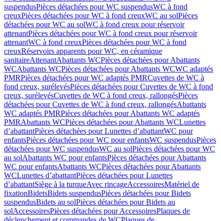
suspendus
Pièces détachées pour WC suspendus
WC à fond
creux
Pièces détachées pour WC à fond creux
WC au sol
Pièces
détachées pour WC au sol
WC à fond creux pour réservoir
attenant
Pièces détachées pour WC à fond creux pour réservoir
attenant
WC à fond creux
Pièces détachées pour WC à fond
creux
Réservoirs apparents pour WC, en céramique
sanitaire
Attenant
Abattants WC
Pièces détachées pour Abattants
WC
Abattants WC
Pièces détachées pour Abattants WC
WC adaptés
PMR
Pièces détachées pour WC adaptés PMR
Cuvettes de WC à
fond creux, surélevés
Pièces détachées pour Cuvettes de WC à fond
creux, surélevés
Cuvettes de WC à fond creux, rallongés
Pièces
détachées pour Cuvettes de WC à fond creux, rallongés
Abattants
WC adaptés PMR
Pièces détachées pour Abattants WC adaptés
PMR
Abattants WC
Pièces détachées pour Abattants WC
Lunettes
d’abattant
Pièces détachées pour Lunettes d’abattant
WC pour
enfants
Pièces détachées pour WC pour enfants
WC suspendus
Pièces
détachées pour WC suspendus
WC au sol
Pièces détachées pour WC
au sol
Abattants WC pour enfants
Pièces détachées pour Abattants
WC pour enfants
Abattants WC
Pièces détachées pour Abattants
WC
Lunettes d’abattant
Pièces détachées pour Lunettes
d’abattant
Siège à la turque
Avec rinçage
Accessoires
Matériel de
fixation
Bidets
Bidets suspendus
Pièces détachées pour Bidets
suspendus
Bidets au sol
Pièces détachées pour Bidets au
sol
Accessoires
Pièces détachées pour Accessoires
Plaques de
déclenchement et commandes de WC
Plaques de