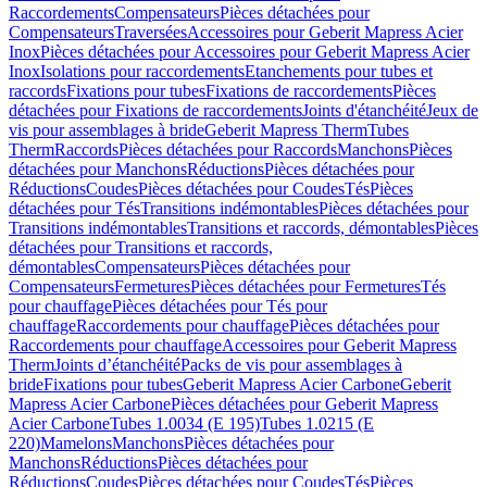
Raccordements
Compensateurs
Pièces détachées pour
Compensateurs
Traversées
Accessoires pour Geberit Mapress Acier
Inox
Pièces détachées pour Accessoires pour Geberit Mapress Acier
Inox
Isolations pour raccordements
Etanchements pour tubes et
raccords
Fixations pour tubes
Fixations de raccordements
Pièces
détachées pour Fixations de raccordements
Joints d'étanchéité
Jeux de
vis pour assemblages à bride
Geberit Mapress Therm
Tubes
Therm
Raccords
Pièces détachées pour Raccords
Manchons
Pièces
détachées pour Manchons
Réductions
Pièces détachées pour
Réductions
Coudes
Pièces détachées pour Coudes
Tés
Pièces
détachées pour Tés
Transitions indémontables
Pièces détachées pour
Transitions indémontables
Transitions et raccords, démontables
Pièces
détachées pour Transitions et raccords,
démontables
Compensateurs
Pièces détachées pour
Compensateurs
Fermetures
Pièces détachées pour Fermetures
Tés
pour chauffage
Pièces détachées pour Tés pour
chauffage
Raccordements pour chauffage
Pièces détachées pour
Raccordements pour chauffage
Accessoires pour Geberit Mapress
Therm
Joints d’étanchéité
Packs de vis pour assemblages à
bride
Fixations pour tubes
Geberit Mapress Acier Carbone
Geberit
Mapress Acier Carbone
Pièces détachées pour Geberit Mapress
Acier Carbone
Tubes 1.0034 (E 195)
Tubes 1.0215 (E
220)
Mamelons
Manchons
Pièces détachées pour
Manchons
Réductions
Pièces détachées pour
Réductions
Coudes
Pièces détachées pour Coudes
Tés
Pièces