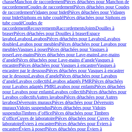
chasse
Manchon de raccordement
Pièces détachées pour Manchon de
raccordement
Coudes de raccordement
Pièces détachées pour Coudes
de raccordement
Vidages pour bidet
Pièces détachées pour Vidages
pour bidet
Siphons en tube coudé
Pièces détachées pour Siphons en
tube coudé
Coudes de
raccordement
Recouvrements
Raccordements
Joints
Douilles à
braser
Pièces détachées pour Douilles à braser
Espace
lavabo
Lavabos
Lavabos
Pièces détachées pour Lavabos
Lavabos
doubles
Lavabos pour meubles
Pièces détachées pour Lavabos pour
meubles
Vasques à poser
Pièces détachées pour Vasques à
poser
Lave-mains
Pièces détachées pour Lave-mains
Lave-mains
d’angle
Pièces détachées pour Lave-mains d’angle
Vasques à
encastrer
Pièces détachées pour Vasques à encastrer
Vasques à
encastrer par le dessous
Pièces détachées pour Vasques à encastrer
par le dessous
Lavabos d’angle
Pièces détachées pour Lavabos
d’angle
Lavabos collectifs
Lavabos adaptés PMR
Pièces détachées
pour Lavabos adaptés PMR
Lavabos pour enfants
Pièces détachées
pour Lavabos pour enfants
Lavabos collectifs
Pièces détachées pour
Lavabos collectifs
Autres lavabos
Pièces détachées pour Autres
lavabos
Déversoirs muraux
Pièces détachées pour Déversoirs
muraux
Vidoirs suspendus
Pièces détachées pour Vidoirs
suspendus
Timbres dʼoffice
Pièces détachées pour Timbres
dʼoffice
Cuves de laboratoire
Pièces détachées pour Cuves de
laboratoire
Éviers à encastrer
Pièces détachées pour Éviers à
encastrer
Éviers à poser
Pièces détachées pour Éviers à