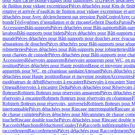
pour Sans cache-bonde
Vidages pour baignoires, d52
Pièces détachées
de finition pour vidage excentrique
Pièces détachées pour Kits de fini
rotative et arrivée d’eau
Kits de finition pour vidage excentrique et arr
détachées pour Avec déclenchement par pression PushControl
Avec c
bonde
Tés
Systèmes d’installation et de rinçage
Geberit Duofix
Parois
Pi
Accessoires
Bâti-supports
Pièces détachées pour Bâti-supports
Bâti-su
lavabos
Bâti-supports pour bidets
Pièces détachées pour Bâti-supports 
murale
Pièces détachées pour Bâti-supports pour douches avec évacua
séparations de douches
Pièces détachées pour Bâti-supports pour sépa
robinetteries
Pièces détachées pour Bâti-supports pour robinetteries
Bât
pour charges de console
Pièces détachées pour Bâti-supports pour cha
Accessoires
Réservoirs apparents
Réservoirs apparents pour WC, en ma
position
Pièces détachées pour Haute position
Basse et moyenne positi
apparents pour WC, en céramique sanitaire
Attenant
Pièces détachées 
détachées pour Haute position
Basse et moyenne position
Accessoires
P
modérateurs de débit
Réservoirs à encastrer
Réservoirs à encastrer Sig
Omega
Réservoirs à encastrer Delta
Pièces détachées pour Réservoirs à
flotteurs
Robinets flotteurs pour réservoirs apparents
Pièces détachées p
réservoirs à encastrer
Robinets flotteurs pour réservoirs en céramique
P
Robinets flotteurs pour réservoirs, universels
Robinets flotteurs pour 
interrompable
Pièces détachées pour Rinçage interrompable
Rinçage s
de chasse complets
Pièces détachées pour Mécanismes de chasse comp
touche
Rinçage double touche
Pièces détachées pour Rinçage double 
Raccords
Manchons
Réductions
Coudes
Tés
Raccords indémontables
Tra
raccordement
Raccordements
Pièces détachées pour Raccordements
Nou