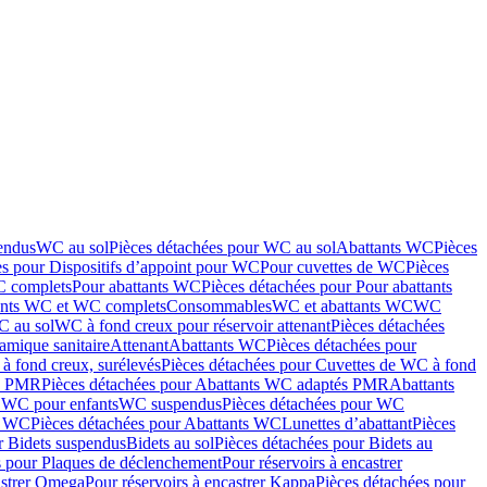
endus
WC au sol
Pièces détachées pour WC au sol
Abattants WC
Pièces
es pour Dispositifs d’appoint pour WC
Pour cuvettes de WC
Pièces
C complets
Pour abattants WC
Pièces détachées pour Pour abattants
ants WC et WC complets
Consommables
WC et abattants WC
WC
C au sol
WC à fond creux pour réservoir attenant
Pièces détachées
amique sanitaire
Attenant
Abattants WC
Pièces détachées pour
à fond creux, surélevés
Pièces détachées pour Cuvettes de WC à fond
és PMR
Pièces détachées pour Abattants WC adaptés PMR
Abattants
r WC pour enfants
WC suspendus
Pièces détachées pour WC
s WC
Pièces détachées pour Abattants WC
Lunettes d’abattant
Pièces
r Bidets suspendus
Bidets au sol
Pièces détachées pour Bidets au
s pour Plaques de déclenchement
Pour réservoirs à encastrer
astrer Omega
Pour réservoirs à encastrer Kappa
Pièces détachées pour