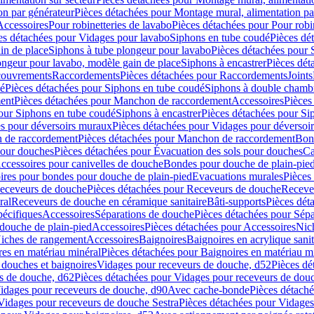
on par générateur
Pièces détachées pour Montage mural, alimentation pa
Accessoires
Pour robinetteries de lavabo
Pièces détachées pour Pour robi
es détachées pour Vidages pour lavabo
Siphons en tube coudé
Pièces dé
in de place
Siphons à tube plongeur pour lavabo
Pièces détachées pour 
ongeur pour lavabo, modèle gain de place
Siphons à encastrer
Pièces dét
ouvrements
Raccordements
Pièces détachées pour Raccordements
Joints
dé
Pièces détachées pour Siphons en tube coudé
Siphons à double chamb
ent
Pièces détachées pour Manchon de raccordement
Accessoires
Pièces
our Siphons en tube coudé
Siphons à encastrer
Pièces détachées pour Sip
s pour déversoirs muraux
Pièces détachées pour Vidages pour déversoi
 de raccordement
Pièces détachées pour Manchon de raccordement
Bon
pour douches
Pièces détachées pour Évacuation des sols pour douches
Ca
ccessoires pour canivelles de douche
Bondes pour douche de plain-pie
ires pour bondes pour douche de plain-pied
Evacuations murales
Pièces
eceveurs de douche
Pièces détachées pour Receveurs de douche
Receve
ral
Receveurs de douche en céramique sanitaire
Bâti-supports
Pièces dét
pécifiques
Accessoires
Séparations de douche
Pièces détachées pour Sép
 douche de plain-pied
Accessoires
Pièces détachées pour Accessoires
Nic
Niches de rangement
Accessoires
Baignoires
Baignoires en acrylique sanit
res en matériau minéral
Pièces détachées pour Baignoires en matériau m
douches et baignoires
Vidages pour receveurs de douche, d52
Pièces dé
s de douche, d62
Pièces détachées pour Vidages pour receveurs de dou
Vidages pour receveurs de douche, d90
Avec cache-bonde
Pièces détach
Vidages pour receveurs de douche Sestra
Pièces détachées pour Vidages