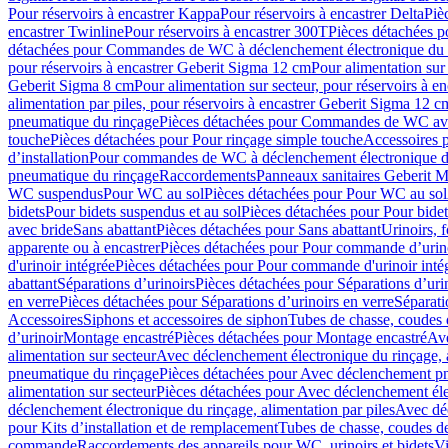
Pour réservoirs à encastrer Kappa
Pour réservoirs à encastrer Delta
Piè
encastrer Twinline
Pour réservoirs à encastrer 300T
Pièces détachées p
détachées pour Commandes de WC à déclenchement électronique du 
pour réservoirs à encastrer Geberit Sigma 12 cm
Pour alimentation sur
Geberit Sigma 8 cm
Pour alimentation sur secteur, pour réservoirs à 
alimentation par piles, pour réservoirs à encastrer Geberit Sigma 12 c
pneumatique du rinçage
Pièces détachées pour Commandes de WC ave
touche
Pièces détachées pour Pour rinçage simple touche
Accessoires
d’installation
Pour commandes de WC à déclenchement électronique d
pneumatique du rinçage
Raccordements
Panneaux sanitaires Geberit M
WC suspendus
Pour WC au sol
Pièces détachées pour Pour WC au sol
bidets
Pour bidets suspendus et au sol
Pièces détachées pour Pour bidet
avec bride
Sans abattant
Pièces détachées pour Sans abattant
Urinoirs, 
apparente ou à encastrer
Pièces détachées pour Pour commande d’urino
d'urinoir intégrée
Pièces détachées pour Pour commande d'urinoir inté
abattant
Séparations d’urinoirs
Pièces détachées pour Séparations d’uri
en verre
Pièces détachées pour Séparations d’urinoirs en verre
Séparati
Accessoires
Siphons et accessoires de siphon
Tubes de chasse, coudes 
dʼurinoir
Montage encastré
Pièces détachées pour Montage encastré
Ave
alimentation sur secteur
Avec déclenchement électronique du rinçage, a
pneumatique du rinçage
Pièces détachées pour Avec déclenchement p
alimentation sur secteur
Pièces détachées pour Avec déclenchement élec
déclenchement électronique du rinçage, alimentation par piles
Avec dé
pour Kits d’installation et de remplacement
Tubes de chasse, coudes de
commande
Raccordements des appareils pour WC, urinoirs et bidets
Vi