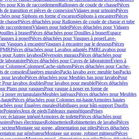
ées pour Kits de raccordement
Rallonges de coude de chasse
Pièces
s de transition et pièces de connexion
Vidages pour urinoirs
Pièces
achées pour Siphons en forme d’escargot
Siphons à encastrer
Pièces
de chasse
Pièces détachées pour Rallonges de coude de chasse et tube
 de raccordement
Vidages pour bidet
Pièces détachées pour Vidages
ouilles à braser
Pièces détachées pour Douilles à braser
Espace
asques à poser
Pièces détachées pour Vasques à poser
Lave-
our Vasques à encastrer
Vasques à encastrer par le dessous
Pièces
s PMR
Pièces détachées pour Lavabos adaptés PMR
Lavabos pour
s pour Autres lavabos
Déversoirs muraux
Pièces détachées pour
e laboratoire
Pièces détachées pour Cuves de laboratoire
Éviers à
our Colonnes
Colonnes
Cache-siphons
Pièces détachées pour Cache-
ts de consoles
Étagères murales
Packs lavabo avec meuble bas
Packs
 pour lavabo
Pièces détachées pour Meubles bas pour lavabo
Pour
r Pour lavabos doubles
Pour lavabos pour meuble
Pièces détachées
our Plans pour vasques
Pour vasque à poser en forme de
 à poser rectangulaire
Meubles latéraux
Pièces détachées pour Meubles
-haute
Pièces détachées pour Colonnes mi-haute
Armoires hautes
tachées pour Étagères murales
Habillages pour bâti-support Duofix
ge
Poignées
Jeux de pieds
Tableaux magnétiques
Prises
vec éclairage intégré
Armoires de toilette
Pièces détachées pour
soires
Prises électriques
Robinetteries
Robinetteries de lavabo
Pièces
 secteur
Montage sur gorge, alimentation par piles
Pièces détachées
entation par générateur
Montage sur gorge, robinet mitigeur
Pièces
n sur secteur
Montage mural, alimentation par piles
Pièces détachées