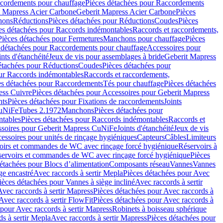
cordements pour chauffage
Pièces détachées pour Raccordements
t Mapress Acier Carbone
Geberit Mapress Acier Carbone
Pièces
hons
Réductions
Pièces détachées pour Réductions
Coudes
Pièces
es détachées pour Raccords indémontables
Raccords et raccordements,
Pièces détachées pour Fermetures
Manchons pour chauffage
Pièces
 détachées pour Raccordements pour chauffage
Accessoires pour
ints d'étanchéité
Jeux de vis pour assemblages à bride
Geberit Mapress
étachées pour Réductions
Coudes
Pièces détachées pour
ur Raccords indémontables
Raccords et raccordements,
es détachées pour Raccordements
Tés pour chauffage
Pièces détachées
ess Cuivre
Pièces détachées pour Accessoires pour Geberit Mapress
nts
Pièces détachées pour Fixations de raccordements
Joints
CuNiFe
Tubes 2.1972
Manchons
Pièces détachées pour
tables
Pièces détachées pour Raccords indémontables
Raccords et
soires pour Geberit Mapress CuNiFe
Joints d'étanchéité
Jeux de vis
essoires pour unités de rinçage hygiéniques
Capteurs
Câbles
Limiteurs
voirs et commandes de WC avec rinçage forcé hygiénique
Réservoirs à
éservoirs et commandes de WC avec rinçage forcé hygiénique
Pièces
étachées pour Blocs d’alimentation
Composants réseau
Vannes
Vannes
ge encastré
Avec raccords à sertir Mepla
Pièces détachées pour Avec
ièces détachées pour Vannes à siège incliné
Avec raccords à sertir
Avec raccords à sertir Mapress
Pièces détachées pour Avec raccords à
Avec raccords à sertir FlowFit
Pièces détachées pour Avec raccords à
 pour Avec raccords à sertir Mapress
Robinets à boisseau sphérique
s à sertir Mepla
Avec raccords à sertir Mapress
Pièces détachées pour