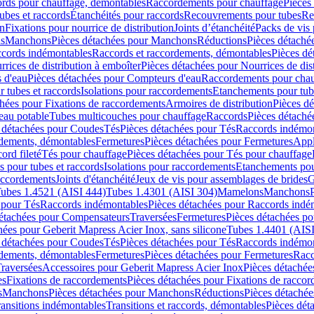
cords pour chauffage, démontables
Raccordements pour chauffage
Pièces
ubes et raccords
Étanchéités pour raccords
Recouvrements pour tubes
Re
on
Fixations pour nourrice de distribution
Joints d’étanchéité
Packs de vis
ds
Manchons
Pièces détachées pour Manchons
Réductions
Pièces détaché
ccords indémontables
Raccords et raccordements, démontables
Pièces dé
rrices de distribution à emboîter
Pièces détachées pour Nourrices de dis
 d'eau
Pièces détachées pour Compteurs d'eau
Raccordements pour chau
r tubes et raccords
Isolations pour raccordements
Etanchements pour tube
chées pour Fixations de raccordements
Armoires de distribution
Pièces dé
eau potable
Tubes multicouches pour chauffage
Raccords
Pièces détaché
 détachées pour Coudes
Tés
Pièces détachées pour Tés
Raccords indémon
rdements, démontables
Fermetures
Pièces détachées pour Fermetures
Appl
ord fileté
Tés pour chauffage
Pièces détachées pour Tés pour chauffage
ns pour tubes et raccords
Isolations pour raccordements
Etanchements pour
raccordements
Joints d'étanchéité
Jeux de vis pour assemblages de brides
G
ubes 1.4521 (AISI 444)
Tubes 1.4301 (AISI 304)
Mamelons
Manchons
 pour Tés
Raccords indémontables
Pièces détachées pour Raccords indé
détachées pour Compensateurs
Traversées
Fermetures
Pièces détachées po
hées pour Geberit Mapress Acier Inox, sans silicone
Tubes 1.4401 (AISI
 détachées pour Coudes
Tés
Pièces détachées pour Tés
Raccords indémon
rdements, démontables
Fermetures
Pièces détachées pour Fermetures
Racc
raversées
Accessoires pour Geberit Mapress Acier Inox
Pièces détachée
es
Fixations de raccordements
Pièces détachées pour Fixations de racco
s
Manchons
Pièces détachées pour Manchons
Réductions
Pièces détachée
ransitions indémontables
Transitions et raccords, démontables
Pièces dét