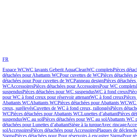
FR
Espace WC
WC lavants Geberit AquaClean
WC complets
Pièces déta
détachées pour Abattants WC
Pour cuvettes de WC
Pièces détachées 
détachées pour Pour cuvettes de WC
Panneau design
Pièces détachées
WC
Accessoires
Pièces détachées pour Accessoires
Pour WC complets
suspendus
Pièces détachées pour WC suspendus
WC à fond creux
Pièc
pour WC à fond creux pour réservoir attenant
WC à fond creux
Pièces
Abattants WC
Abattants WC
Pièces détachées pour Abattants WC
WC 
creux, surélevés
Cuvettes de WC à fond creux, rallongés
Pièces détach
WC
Pièces détachées pour Abattants WC
Lunettes d’abattant
Pièces dé
suspendus
WC au sol
Pièces détachées pour WC au sol
Abattants WC p
détachées pour Lunettes d’abattant
Siège à la turque
Avec rinçage
Acce
sol
Accessoires
Pièces détachées pour Accessoires
Plaques de déclenc
Sigma
Pièces détachées pour Pour réservoirs à encastrer Sigma
Pour ré