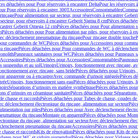
ces détachées pour Pour réservoirs à encastrer Delta
Pour les réservoirs 
our Pour réservoirs à encastrer 300T
Accessoires
Consommables
Command
rinçage
Pour alimentation sur secteur, pour réservoirs à encastrer Gebe
 secteur, pour réservoirs à encastrer Geberit Sigma 8 cm
Pièces détachées
encastrer Geberit Omega 12 cm
Pièces détachées pour Pour alimentation s
m
Pièces détachées pour Pour alimentation par piles, pour réservoirs à 
c déclenchement pneumatique du rinçage
Pour rinçage double touche
P
 pour commandes de WC
Pièces détachées pour Accessoires pour com
u rinçage
Pièces détachées pour Pour commandes de WC à déclencheme
onolith
Panneaux sanitaires pour WC
Pièces détachées pour Panneaux s
Accessoires
Pièces détachées pour Accessoires
Consommables
Panneaux 
s suspendus et au sol
Urinoirs
Urinoirs, fonctionnement avec rinçage, av
fonctionnement avec rinçage, sans bride
Pièces détachées pour Urinoirs,
ir apparente ou à encastrer
Avec commande d'urinoir intégrée
Pièces d
grée
Urinoirs, fonctionnement sans eau
Pièces détachées pour Urinoirs, 
noirs
Séparations d’urinoirs en matière synthétique
Pièces détachées pour
ons d’urinoirs en céramique sanitaire
Pièces détachées pour Séparations 
de chasse et raccords
Pièces détachées pour Tubes de chasse, coudes de 
c déclenchement électronique du rinçage, alimentation sur secteur
Pièc
limentation par piles
Pièces détachées pour Avec déclenchement électron
neumatique du rinçage
Montage en apparent
Pièces détachées pour Mont
tronique du rinçage, alimentation sur secteur
Avec déclenchement électr
clenchement pneumatique du rinçage
Accessoires
Pièces détachées pour
 chasse et raccords
Kits de rénovation
Pièces détachées pour Kits de ré
dages pour WC et vidoirs suspendus
Pièces détachées pour Vidages po