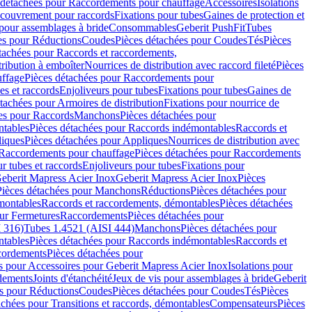
 détachées pour Raccordements pour chauffage
Accessoires
Isolations
couvrement pour raccords
Fixations pour tubes
Gaines de protection et
 pour assemblages à bride
Consommables
Geberit PushFit
Tubes
es pour Réductions
Coudes
Pièces détachées pour Coudes
Tés
Pièces
tachées pour Raccords et raccordements,
tribution à emboîter
Nourrices de distribution avec raccord fileté
Pièces
ffage
Pièces détachées pour Raccordements pour
s et raccords
Enjoliveurs pour tubes
Fixations pour tubes
Gaines de
tachées pour Armoires de distribution
Fixations pour nourrice de
es pour Raccords
Manchons
Pièces détachées pour
tables
Pièces détachées pour Raccords indémontables
Raccords et
iques
Pièces détachées pour Appliques
Nourrices de distribution avec
Raccordements pour chauffage
Pièces détachées pour Raccordements
 tubes et raccords
Enjoliveurs pour tubes
Fixations pour
eberit Mapress Acier Inox
Geberit Mapress Acier Inox
Pièces
Pièces détachées pour Manchons
Réductions
Pièces détachées pour
montables
Raccords et raccordements, démontables
Pièces détachées
ur Fermetures
Raccordements
Pièces détachées pour
 316)
Tubes 1.4521 (AISI 444)
Manchons
Pièces détachées pour
tables
Pièces détachées pour Raccords indémontables
Raccords et
ordements
Pièces détachées pour
s pour Accessoires pour Geberit Mapress Acier Inox
Isolations pour
rdements
Joints d'étanchéité
Jeux de vis pour assemblages à bride
Geberit
s pour Réductions
Coudes
Pièces détachées pour Coudes
Tés
Pièces
achées pour Transitions et raccords, démontables
Compensateurs
Pièces