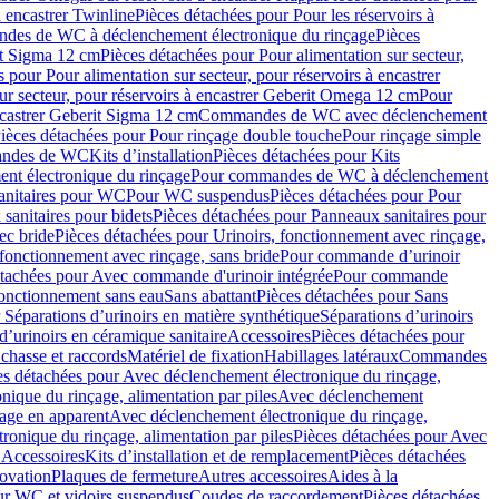
à encastrer Twinline
Pièces détachées pour Pour les réservoirs à
es de WC à déclenchement électronique du rinçage
Pièces
rit Sigma 12 cm
Pièces détachées pour Pour alimentation sur secteur,
 pour Pour alimentation sur secteur, pour réservoirs à encastrer
ur secteur, pour réservoirs à encastrer Geberit Omega 12 cm
Pour
encastrer Geberit Sigma 12 cm
Commandes de WC avec déclenchement
ièces détachées pour Pour rinçage double touche
Pour rinçage simple
mandes de WC
Kits d’installation
Pièces détachées pour Kits
nt électronique du rinçage
Pour commandes de WC à déclenchement
anitaires pour WC
Pour WC suspendus
Pièces détachées pour Pour
sanitaires pour bidets
Pièces détachées pour Panneaux sanitaires pour
ec bride
Pièces détachées pour Urinoirs, fonctionnement avec rinçage,
 fonctionnement avec rinçage, sans bride
Pour commande d’urinoir
étachées pour Avec commande d'urinoir intégrée
Pour commande
fonctionnement sans eau
Sans abattant
Pièces détachées pour Sans
 Séparations d’urinoirs en matière synthétique
Séparations d’urinoirs
d’urinoirs en céramique sanitaire
Accessoires
Pièces détachées pour
chasse et raccords
Matériel de fixation
Habillages latéraux
Commandes
es détachées pour Avec déclenchement électronique du rinçage,
ique du rinçage, alimentation par piles
Avec déclenchement
age en apparent
Avec déclenchement électronique du rinçage,
onique du rinçage, alimentation par piles
Pièces détachées pour Avec
 Accessoires
Kits d’installation et de remplacement
Pièces détachées
novation
Plaques de fermeture
Autres accessoires
Aides à la
ur WC et vidoirs suspendus
Coudes de raccordement
Pièces détachées