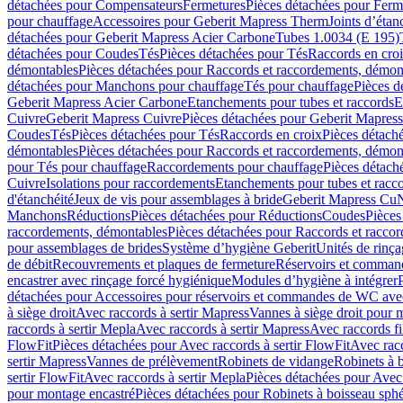
détachées pour Compensateurs
Fermetures
Pièces détachées pour Ferm
pour chauffage
Accessoires pour Geberit Mapress Therm
Joints d’étan
détachées pour Geberit Mapress Acier Carbone
Tubes 1.0034 (E 195)
détachées pour Coudes
Tés
Pièces détachées pour Tés
Raccords en cro
démontables
Pièces détachées pour Raccords et raccordements, démon
détachées pour Manchons pour chauffage
Tés pour chauffage
Pièces d
Geberit Mapress Acier Carbone
Etanchements pour tubes et raccords
E
Cuivre
Geberit Mapress Cuivre
Pièces détachées pour Geberit Mapres
Coudes
Tés
Pièces détachées pour Tés
Raccords en croix
Pièces détach
démontables
Pièces détachées pour Raccords et raccordements, démon
pour Tés pour chauffage
Raccordements pour chauffage
Pièces détach
Cuivre
Isolations pour raccordements
Etanchements pour tubes et racc
d'étanchéité
Jeux de vis pour assemblages à bride
Geberit Mapress Cu
Manchons
Réductions
Pièces détachées pour Réductions
Coudes
Pièces
raccordements, démontables
Pièces détachées pour Raccords et racco
pour assemblages de brides
Système d’hygiène Geberit
Unités de rinç
de débit
Recouvrements et plaques de fermeture
Réservoirs et comman
encastrer avec rinçage forcé hygiénique
Modules d’hygiène à intégrer
détachées pour Accessoires pour réservoirs et commandes de WC avec
à siège droit
Avec raccords à sertir Mapress
Vannes à siège droit pour 
raccords à sertir Mepla
Avec raccords à sertir Mapress
Avec raccords fi
FlowFit
Pièces détachées pour Avec raccords à sertir FlowFit
Avec racc
sertir Mapress
Vannes de prélèvement
Robinets de vidange
Robinets à 
sertir FlowFit
Avec raccords à sertir Mepla
Pièces détachées pour Avec 
pour montage encastré
Pièces détachées pour Robinets à boisseau sph