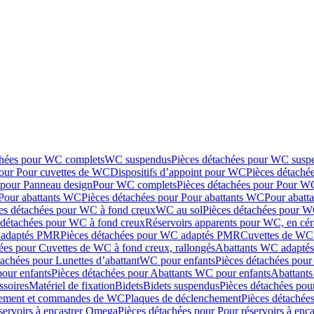
chées pour WC complets
WC suspendus
Pièces détachées pour WC susp
pour Pour cuvettes de WC
Dispositifs d’appoint pour WC
Pièces détaché
 pour Panneau design
Pour WC complets
Pièces détachées pour Pour W
Pour abattants WC
Pièces détachées pour Pour abattants WC
Pour abatt
es détachées pour WC à fond creux
WC au sol
Pièces détachées pour W
 détachées pour WC à fond creux
Réservoirs apparents pour WC, en cér
adaptés PMR
Pièces détachées pour WC adaptés PMR
Cuvettes de WC 
ées pour Cuvettes de WC à fond creux, rallongés
Abattants WC adapt
tachées pour Lunettes d’abattant
WC pour enfants
Pièces détachées pou
our enfants
Pièces détachées pour Abattants WC pour enfants
Abattant
ssoires
Matériel de fixation
Bidets
Bidets suspendus
Pièces détachées pou
hement et commandes de WC
Plaques de déclenchement
Pièces détachée
servoirs à encastrer Omega
Pièces détachées pour Pour réservoirs à enc