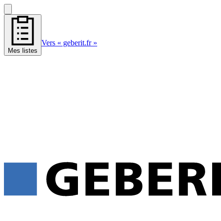
Vers « geberit.fr »
Mes listes