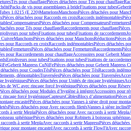
etures
Tés pour chauffage
Pièces détachées pour Tés pour chauffage
Rac
chéité
Packs de vis pour assemblages à bride
Fixations pour tubes
Geberi
Tubes 1.0215 (E 220)
Mamelons
Manchons
Pièces détachées pour Manc
ix
Pièces détachées pour Raccords en croix
Raccords indémontables
Pièc
tables
Compensateurs
Pièces détachées pour Compensateurs
Fermetures
étachées pour Tés pour chauffage
Raccordements pour chauffage
Pièces
njoliveurs pour tubes
Fixations pour tubes
Fixations de raccordements
Jo
s Cuivre
Manchons
Pièces détachées pour Manchons
Réductions
Pièces d
ées pour Raccords en croix
Raccords indémontables
Pièces détachées po
tables
Fermetures
Pièces détachées pour Fermetures
Raccordements
Pièc
ées pour Raccordements pour chauffage
Accessoires pour Geberit Mapr
ords
Enjoliveurs pour tubes
Fixations pour tubes
Fixations de raccordeme
NiFe
Geberit Mapress CuNiFe
Pièces détachées pour Geberit Mapress 
 détachées pour Coudes
Tés
Pièces détachées pour Tés
Raccords indémon
rdements, démontables
Traversées
Pièces détachées pour Traversées
Acces
age hygiéniques
Pièces détachées pour Unités de rinçage hygiéniques
Acc
des de WC avec rinçage forcé hygiénique
Pièces détachées pour Réser
Pièces détachées pour Modules d’hygiène à intégrer
Accessoires pour r
 rinçage forcé hygiénique
Capteurs
Câbles
Blocs d’alimentation
Pièces d
montage encastré
Pièces détachées pour Vannes à siège droit pour monta
letés
Pièces détachées pour Avec raccords filetés
Vannes à siège incliné
P
ords à sertir Mepla
Pièces détachées pour Avec raccords à sertir Mepla
boisseau sphérique
Pièces détachées pour Robinets à boisseau sphérique
raccords à sertir Mepla
Avec raccords à sertir Mapress
Pièces détachées
érique pour montage encastré
Avec raccords à sertir FlowFit
Avec raccord