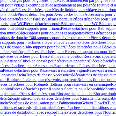
 pour Vidages pour baignoires, d52
Avec actionnement par poignée rota
tion pour vidage excentrique
Avec actionnement par poignée rotative et a
ivée d’eau
Pièces détachées pour Kits de finition pour vidage excentrique
ache-bonde
Pièces détachées pour Avec cache-bonde
Accessoires pour v
èces détachées pour Parois
Systèmes porteurs
Pièces détachées pour Sys
pports pour WC
Pièces détachées pour Bâti-supports pour WC
Bâti-suppo
pour bidets
Bâti-supports pour urinoirs
Pièces détachées pour Bâti-suppor
tion murale
Bâti-supports pour douches et baignoires
Pièces détachées p
rations de douches
Bâti-supports pour déversoirs muraux
Pièces détaché
i-supports pour machines à laver et lave-vaisselle
Pièces détachées pour 
rges de console
Bâti-supports pour éviers
Pièces détachées pour Bâti-sup
tière synthétique
Pièces détachées pour Réservoirs apparents pour WC,
on
Pièces détachées pour Basse et moyenne position
Réservoirs apparent
pour Attenant
Tubes de chasse pour réservoirs apparents
Pièces détachées
ièces détachées pour Accessoires
Raccordements
Pièces détachées pou
ma
Pièces détachées pour Réservoirs à encastrer Sigma
Réservoirs à enc
 encastrer Delta
Tubes de chasse
Accessoires
Mécanismes de chasse et rob
our Robinets flotteurs pour réservoirs apparents
Robinets flotteurs pour 
ièces détachées pour Robinets flotteurs pour réservoirs en céramique
Rob
Monolith
Pièces détachées pour Robinets flotteurs pour Monolith
Mécanis
imple touche
Pièces détachées pour Rinçage simple touche
Rinçage doub
lets
Rinçage interrompable
Pièces détachées pour Rinçage interrompabl
touche
Systèmes de canalisation pour l’alimentation
Geberit FlowFit
Tube
nsitions et raccords, démontables
Pièces détachées pour Transitions et 
rrices de distribution avec raccord fileté
Pièces détachées pour Nourrice