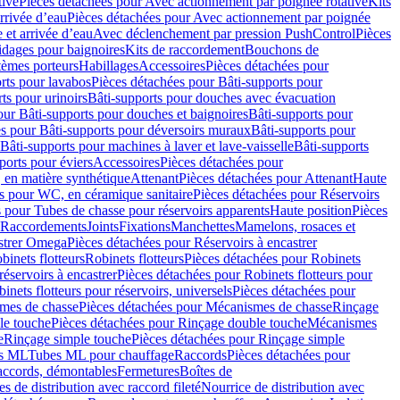
tive
Pièces détachées pour Avec actionnement par poignée rotative
Kits
rrivée d’eau
Pièces détachées pour Avec actionnement par poignée
 et arrivée d’eau
Avec déclenchement par pression PushControl
Pièces
idages pour baignoires
Kits de raccordement
Bouchons de
tèmes porteurs
Habillages
Accessoires
Pièces détachées pour
rts pour lavabos
Pièces détachées pour Bâti-supports pour
ts pour urinoirs
Bâti-supports pour douches avec évacuation
our Bâti-supports pour douches et baignoires
Bâti-supports pour
es pour Bâti-supports pour déversoirs muraux
Bâti-supports pour
Bâti-supports pour machines à laver et lave-vaisselle
Bâti-supports
ports pour éviers
Accessoires
Pièces détachées pour
 en matière synthétique
Attenant
Pièces détachées pour Attenant
Haute
s pour WC, en céramique sanitaire
Pièces détachées pour Réservoirs
 pour Tubes de chasse pour réservoirs apparents
Haute position
Pièces
r Raccordements
Joints
Fixations
Manchettes
Mamelons, rosaces et
astrer Omega
Pièces détachées pour Réservoirs à encastrer
inets flotteurs
Robinets flotteurs
Pièces détachées pour Robinets
réservoirs à encastrer
Pièces détachées pour Robinets flotteurs pour
inets flotteurs pour réservoirs, universels
Pièces détachées pour
mes de chasse
Pièces détachées pour Mécanismes de chasse
Rinçage
le touche
Pièces détachées pour Rinçage double touche
Mécanismes
e
Rinçage simple touche
Pièces détachées pour Rinçage simple
s ML
Tubes ML pour chauffage
Raccords
Pièces détachées pour
raccords, démontables
Fermetures
Boîtes de
s de distribution avec raccord fileté
Nourrice de distribution avec