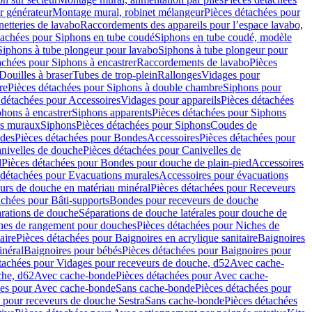
r générateur
Montage mural, robinet mélangeur
Pièces détachées pour
netteries de lavabo
Raccordements des appareils pour l’espace lavabo,
tachées pour Siphons en tube coudé
Siphons en tube coudé, modèle
Siphons à tube plongeur pour lavabo
Siphons à tube plongeur pour
achées pour Siphons à encastrer
Raccordements de lavabo
Pièces
Douilles à braser
Tubes de trop-plein
Rallonges
Vidages pour
re
Pièces détachées pour Siphons à double chambre
Siphons pour
 détachées pour Accessoires
Vidages pour appareils
Pièces détachées
hons à encastrer
Siphons apparents
Pièces détachées pour Siphons
rs muraux
Siphons
Pièces détachées pour Siphons
Coudes de
des
Pièces détachées pour Bondes
Accessoires
Pièces détachées pour
nivelles de douche
Pièces détachées pour Canivelles de
d
Pièces détachées pour Bondes pour douche de plain-pied
Accessoires
 détachées pour Evacuations murales
Accessoires pour évacuations
urs de douche en matériau minéral
Pièces détachées pour Receveurs
achées pour Bâti-supports
Bondes pour receveurs de douche
arations de douche
Séparations de douche latérales pour douche de
hes de rangement pour douches
Pièces détachées pour Niches de
aire
Pièces détachées pour Baignoires en acrylique sanitaire
Baignoires
inéral
Baignoires pour bébés
Pièces détachées pour Baignoires pour
tachées pour Vidages pour receveurs de douche, d52
Avec cache-
che, d62
Avec cache-bonde
Pièces détachées pour Avec cache-
ées pour Avec cache-bonde
Sans cache-bonde
Pièces détachées pour
 pour receveurs de douche Sestra
Sans cache-bonde
Pièces détachées