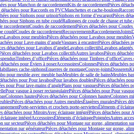
hées pour Manchon de raccordement
Kits de raccordement
Pièces détach
s détachées pour Raccords en PVC
Manchettes et cache-boulons
Raccord
chées pour Siphons pour urinoir
Siphons en forme d’escargot
Pièces dét
chées pour Siphons en tube coudé
Rallonges de coude de chasse et tube 
de raccordement
Coudes de raccordement
Pièces détachées pour Coudes
be coudé
Coudes de raccordement
Recouvrements
Raccordements
Joints
D
es
Lavabos pour meubles
Pièces détachées pour Lavabos pour meubles
V
tachées pour Lave-mains d’angle
Vasques à encastrer
Pièces détachées p
ces détachées pour Lavabos d’angle
Lavabos collectifs
Lavabos adapté
Pièces détachées pour Lavabos collectifs
Autres lavabos
Pièces détachée
uspendus
Timbres dʼoffice
Pièces détachées pour Timbres dʼoffice
Cuves d
 détachées pour Éviers à poser
Accessoires
Colonnes
Pièces détachées p
abillages cache-siphons
Equerres de montage
Couvre-joints
Dosserets
Ki
vabo pour meuble avec meuble bas
Meubles de salle de bains
Meubles bas
 détachées pour Pour lavabos
Pour lavabos doubles
Pièces détachées pou
ées pour Pour lave-mains d’angle
Plans pour vasques
Pièces détachées p
lle
Pour vasque à poser rectangulaire
Pièces détachées pour Pour vasque
bas
Colonnes hautes
Pièces détachées pour Colonnes hautes
Colonnes mi
eubles
Pièces détachées pour Autres meubles
Étagères murales
Pièces dé
 rangement
Porte-serviettes et crochets porte-serviettes
Éléments d’éclaira
es détachées pour Miroirs
Avec éclairage intégré
Pièces détachées pour A
éclairage intégré
Accessoires
Éléments d’éclairage
Poignées
Autres acces
n sur secteur
Pièces détachées pour Montage sur gorge, alimentation sur
mentation par générateur
Pièces détachées pour Montage sur gorge, alim
imentation sur secteur
Pièces détachées pour Montage mural, alimentatio