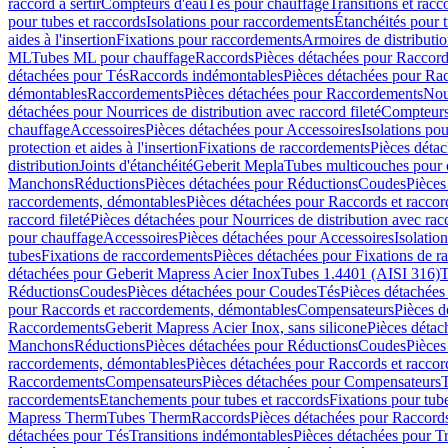
raccord à sertir
Compteurs d'eau
Tés pour chauffage
Transitions et rac
pour tubes et raccords
Isolations pour raccordements
Étanchéités pour t
aides à l'insertion
Fixations pour raccordements
Armoires de distributi
ML
Tubes ML pour chauffage
Raccords
Pièces détachées pour Raccor
détachées pour Tés
Raccords indémontables
Pièces détachées pour Ra
démontables
Raccordements
Pièces détachées pour Raccordements
Nou
détachées pour Nourrices de distribution avec raccord fileté
Compteurs
chauffage
Accessoires
Pièces détachées pour Accessoires
Isolations pou
protection et aides à l'insertion
Fixations de raccordements
Pièces déta
distribution
Joints d'étanchéité
Geberit Mepla
Tubes multicouches pour 
Manchons
Réductions
Pièces détachées pour Réductions
Coudes
Pièces
raccordements, démontables
Pièces détachées pour Raccords et racco
raccord fileté
Pièces détachées pour Nourrices de distribution avec racc
pour chauffage
Accessoires
Pièces détachées pour Accessoires
Isolatio
tubes
Fixations de raccordements
Pièces détachées pour Fixations de 
détachées pour Geberit Mapress Acier Inox
Tubes 1.4401 (AISI 316)
T
Réductions
Coudes
Pièces détachées pour Coudes
Tés
Pièces détachées
pour Raccords et raccordements, démontables
Compensateurs
Pièces 
Raccordements
Geberit Mapress Acier Inox, sans silicone
Pièces détac
Manchons
Réductions
Pièces détachées pour Réductions
Coudes
Pièces
raccordements, démontables
Pièces détachées pour Raccords et racco
Raccordements
Compensateurs
Pièces détachées pour Compensateurs
T
raccordements
Etanchements pour tubes et raccords
Fixations pour tub
Mapress Therm
Tubes Therm
Raccords
Pièces détachées pour Raccord
détachées pour Tés
Transitions indémontables
Pièces détachées pour T