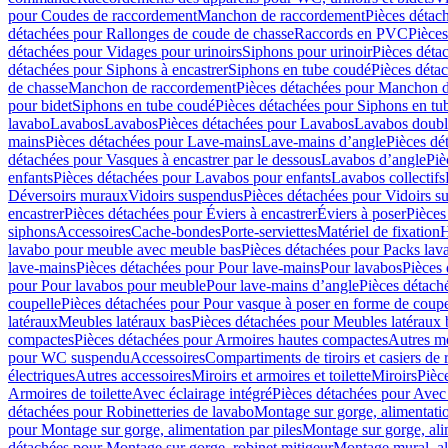
pour Coudes de raccordement
Manchon de raccordement
Pièces détac
détachées pour Rallonges de coude de chasse
Raccords en PVC
Pièce
détachées pour Vidages pour urinoirs
Siphons pour urinoir
Pièces déta
détachées pour Siphons à encastrer
Siphons en tube coudé
Pièces déta
de chasse
Manchon de raccordement
Pièces détachées pour Manchon 
pour bidet
Siphons en tube coudé
Pièces détachées pour Siphons en tu
lavabo
Lavabos
Lavabos
Pièces détachées pour Lavabos
Lavabos doubl
mains
Pièces détachées pour Lave-mains
Lave-mains d’angle
Pièces dé
détachées pour Vasques à encastrer par le dessous
Lavabos d’angle
Piè
enfants
Pièces détachées pour Lavabos pour enfants
Lavabos collectifs
Déversoirs muraux
Vidoirs suspendus
Pièces détachées pour Vidoirs s
encastrer
Pièces détachées pour Éviers à encastrer
Éviers à poser
Pièces
siphons
Accessoires
Cache-bondes
Porte-serviettes
Matériel de fixation
H
lavabo pour meuble avec meuble bas
Pièces détachées pour Packs la
lave-mains
Pièces détachées pour Pour lave-mains
Pour lavabos
Pièces
pour Pour lavabos pour meuble
Pour lave-mains d’angle
Pièces détach
coupelle
Pièces détachées pour Pour vasque à poser en forme de coupe
latéraux
Meubles latéraux bas
Pièces détachées pour Meubles latéraux 
compactes
Pièces détachées pour Armoires hautes compactes
Autres m
pour WC suspendu
Accessoires
Compartiments de tiroirs et casiers de
électriques
Autres accessoires
Miroirs et armoires et toilette
Miroirs
Pièc
Armoires de toilette
Avec éclairage intégré
Pièces détachées pour Avec 
détachées pour Robinetteries de lavabo
Montage sur gorge, alimentatio
pour Montage sur gorge, alimentation par piles
Montage sur gorge, ali
détachées pour Montage sur gorge, robinet mitigeur
Montage mural, al