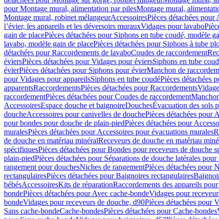
pour Montage mural, alimentation par piles
Montage mural, alimentati
Montage mural, robinet mélangeur
Accessoires
Pièces détachées pour 
l’évier, les appareils et les déversoirs muraux
Vidages pour lavabo
Pièc
gain de place
Pièces détachées pour Siphons en tube coudé, modèle ga
lavabo, modèle gain de place
Pièces détachées pour Siphons à tube pl
détachées pour Raccordements de lavabo
Coudes de raccordement
Rec
éviers
Pièces détachées pour Vidages pour éviers
Siphons en tube cou
évier
Pièces détachées pour Siphons pour évier
Manchon de raccordem
pour Vidages pour appareils
Siphons en tube coudé
Pièces détachées p
apparents
Raccordements
Pièces détachées pour Raccordements
Vidage
raccordement
Pièces détachées pour Coudes de raccordement
Manchon
Accessoires
Espace douche et baignoire
Douches
Évacuation des sols 
douche
Accessoires pour canivelles de douche
Pièces détachées pour A
pour bondes pour douche de plain-pied
Pièces détachées pour Accesso
murales
Pièces détachées pour Accessoires pour évacuations murales
R
de douche en matériau minéral
Receveurs de douche en matériau miné
spécifiques
Pièces détachées pour Bondes pour receveurs de douche s
plain-pied
Pièces détachées pour Séparations de douche latérales pour
rangement pour douches
Niches de rangement
Pièces détachées pour 
rectangulaires
Pièces détachées pour Baignoires rectangulaires
Baignoi
bébés
Accessoires
Kits de réparation
Raccordements des appareils pour 
bonde
Pièces détachées pour Avec cache-bonde
Vidages pour receveur
bonde
Vidages pour receveurs de douche, d90
Pièces détachées pour 
Sans cache-bonde
Cache-bondes
Pièces détachées pour Cache-bondes