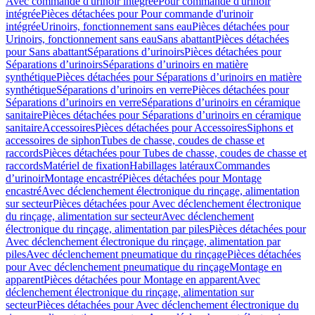
Avec commande d'urinoir intégrée
Pour commande d'urinoir
intégrée
Pièces détachées pour Pour commande d'urinoir
intégrée
Urinoirs, fonctionnement sans eau
Pièces détachées pour
Urinoirs, fonctionnement sans eau
Sans abattant
Pièces détachées
pour Sans abattant
Séparations d’urinoirs
Pièces détachées pour
Séparations d’urinoirs
Séparations d’urinoirs en matière
synthétique
Pièces détachées pour Séparations d’urinoirs en matière
synthétique
Séparations d’urinoirs en verre
Pièces détachées pour
Séparations d’urinoirs en verre
Séparations d’urinoirs en céramique
sanitaire
Pièces détachées pour Séparations d’urinoirs en céramique
sanitaire
Accessoires
Pièces détachées pour Accessoires
Siphons et
accessoires de siphon
Tubes de chasse, coudes de chasse et
raccords
Pièces détachées pour Tubes de chasse, coudes de chasse et
raccords
Matériel de fixation
Habillages latéraux
Commandes
dʼurinoir
Montage encastré
Pièces détachées pour Montage
encastré
Avec déclenchement électronique du rinçage, alimentation
sur secteur
Pièces détachées pour Avec déclenchement électronique
du rinçage, alimentation sur secteur
Avec déclenchement
électronique du rinçage, alimentation par piles
Pièces détachées pour
Avec déclenchement électronique du rinçage, alimentation par
piles
Avec déclenchement pneumatique du rinçage
Pièces détachées
pour Avec déclenchement pneumatique du rinçage
Montage en
apparent
Pièces détachées pour Montage en apparent
Avec
déclenchement électronique du rinçage, alimentation sur
secteur
Pièces détachées pour Avec déclenchement électronique du