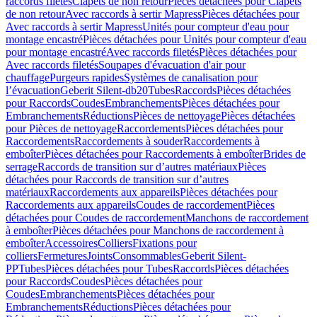
raccords filetés
Clapets de non retour
Pièces détachées pour Clapets
de non retour
Avec raccords à sertir Mapress
Pièces détachées pour
Avec raccords à sertir Mapress
Unités pour compteur d'eau pour
montage encastré
Pièces détachées pour Unités pour compteur d'eau
pour montage encastré
Avec raccords filetés
Pièces détachées pour
Avec raccords filetés
Soupapes d'évacuation d'air pour
chauffage
Purgeurs rapides
Systèmes de canalisation pour
l’évacuation
Geberit Silent-db20
Tubes
Raccords
Pièces détachées
pour Raccords
Coudes
Embranchements
Pièces détachées pour
Embranchements
Réductions
Pièces de nettoyage
Pièces détachées
pour Pièces de nettoyage
Raccordements
Pièces détachées pour
Raccordements
Raccordements à souder
Raccordements à
emboîter
Pièces détachées pour Raccordements à emboîter
Brides de
serrage
Raccords de transition sur d’autres matériaux
Pièces
détachées pour Raccords de transition sur d’autres
matériaux
Raccordements aux appareils
Pièces détachées pour
Raccordements aux appareils
Coudes de raccordement
Pièces
détachées pour Coudes de raccordement
Manchons de raccordement
à emboîter
Pièces détachées pour Manchons de raccordement à
emboîter
Accessoires
Colliers
Fixations pour
colliers
Fermetures
Joints
Consommables
Geberit Silent-
PP
Tubes
Pièces détachées pour Tubes
Raccords
Pièces détachées
pour Raccords
Coudes
Pièces détachées pour
Coudes
Embranchements
Pièces détachées pour
Embranchements
Réductions
Pièces détachées pour