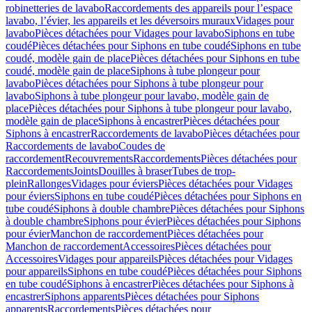
robinetteries de lavabo
Raccordements des appareils pour l’espace
lavabo, l’évier, les appareils et les déversoirs muraux
Vidages pour
lavabo
Pièces détachées pour Vidages pour lavabo
Siphons en tube
coudé
Pièces détachées pour Siphons en tube coudé
Siphons en tube
coudé, modèle gain de place
Pièces détachées pour Siphons en tube
coudé, modèle gain de place
Siphons à tube plongeur pour
lavabo
Pièces détachées pour Siphons à tube plongeur pour
lavabo
Siphons à tube plongeur pour lavabo, modèle gain de
place
Pièces détachées pour Siphons à tube plongeur pour lavabo,
modèle gain de place
Siphons à encastrer
Pièces détachées pour
Siphons à encastrer
Raccordements de lavabo
Pièces détachées pour
Raccordements de lavabo
Coudes de
raccordement
Recouvrements
Raccordements
Pièces détachées pour
Raccordements
Joints
Douilles à braser
Tubes de trop-
plein
Rallonges
Vidages pour éviers
Pièces détachées pour Vidages
pour éviers
Siphons en tube coudé
Pièces détachées pour Siphons en
tube coudé
Siphons à double chambre
Pièces détachées pour Siphons
à double chambre
Siphons pour évier
Pièces détachées pour Siphons
pour évier
Manchon de raccordement
Pièces détachées pour
Manchon de raccordement
Accessoires
Pièces détachées pour
Accessoires
Vidages pour appareils
Pièces détachées pour Vidages
pour appareils
Siphons en tube coudé
Pièces détachées pour Siphons
en tube coudé
Siphons à encastrer
Pièces détachées pour Siphons à
encastrer
Siphons apparents
Pièces détachées pour Siphons
apparents
Raccordements
Pièces détachées pour