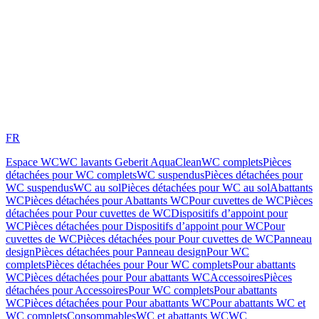
FR
Espace WC
WC lavants Geberit AquaClean
WC complets
Pièces
détachées pour WC complets
WC suspendus
Pièces détachées pour
WC suspendus
WC au sol
Pièces détachées pour WC au sol
Abattants
WC
Pièces détachées pour Abattants WC
Pour cuvettes de WC
Pièces
détachées pour Pour cuvettes de WC
Dispositifs d’appoint pour
WC
Pièces détachées pour Dispositifs d’appoint pour WC
Pour
cuvettes de WC
Pièces détachées pour Pour cuvettes de WC
Panneau
design
Pièces détachées pour Panneau design
Pour WC
complets
Pièces détachées pour Pour WC complets
Pour abattants
WC
Pièces détachées pour Pour abattants WC
Accessoires
Pièces
détachées pour Accessoires
Pour WC complets
Pour abattants
WC
Pièces détachées pour Pour abattants WC
Pour abattants WC et
WC complets
Consommables
WC et abattants WC
WC