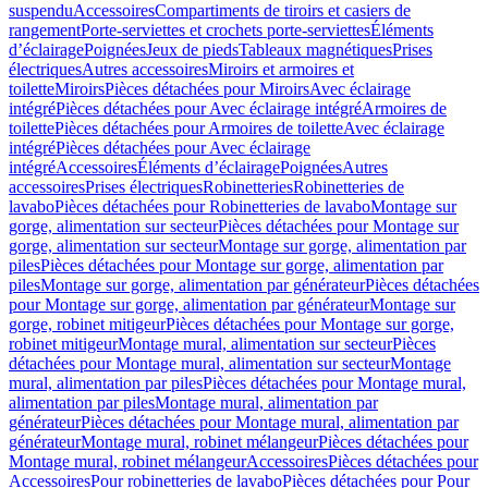
suspendu
Accessoires
Compartiments de tiroirs et casiers de
rangement
Porte-serviettes et crochets porte-serviettes
Éléments
d’éclairage
Poignées
Jeux de pieds
Tableaux magnétiques
Prises
électriques
Autres accessoires
Miroirs et armoires et
toilette
Miroirs
Pièces détachées pour Miroirs
Avec éclairage
intégré
Pièces détachées pour Avec éclairage intégré
Armoires de
toilette
Pièces détachées pour Armoires de toilette
Avec éclairage
intégré
Pièces détachées pour Avec éclairage
intégré
Accessoires
Éléments d’éclairage
Poignées
Autres
accessoires
Prises électriques
Robinetteries
Robinetteries de
lavabo
Pièces détachées pour Robinetteries de lavabo
Montage sur
gorge, alimentation sur secteur
Pièces détachées pour Montage sur
gorge, alimentation sur secteur
Montage sur gorge, alimentation par
piles
Pièces détachées pour Montage sur gorge, alimentation par
piles
Montage sur gorge, alimentation par générateur
Pièces détachées
pour Montage sur gorge, alimentation par générateur
Montage sur
gorge, robinet mitigeur
Pièces détachées pour Montage sur gorge,
robinet mitigeur
Montage mural, alimentation sur secteur
Pièces
détachées pour Montage mural, alimentation sur secteur
Montage
mural, alimentation par piles
Pièces détachées pour Montage mural,
alimentation par piles
Montage mural, alimentation par
générateur
Pièces détachées pour Montage mural, alimentation par
générateur
Montage mural, robinet mélangeur
Pièces détachées pour
Montage mural, robinet mélangeur
Accessoires
Pièces détachées pour
Accessoires
Pour robinetteries de lavabo
Pièces détachées pour Pour