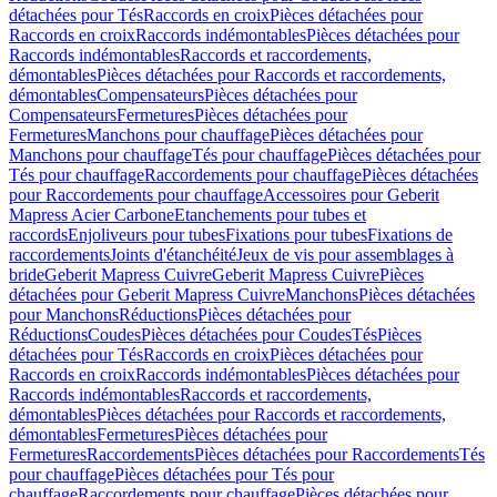
détachées pour Tés
Raccords en croix
Pièces détachées pour
Raccords en croix
Raccords indémontables
Pièces détachées pour
Raccords indémontables
Raccords et raccordements,
démontables
Pièces détachées pour Raccords et raccordements,
démontables
Compensateurs
Pièces détachées pour
Compensateurs
Fermetures
Pièces détachées pour
Fermetures
Manchons pour chauffage
Pièces détachées pour
Manchons pour chauffage
Tés pour chauffage
Pièces détachées pour
Tés pour chauffage
Raccordements pour chauffage
Pièces détachées
pour Raccordements pour chauffage
Accessoires pour Geberit
Mapress Acier Carbone
Etanchements pour tubes et
raccords
Enjoliveurs pour tubes
Fixations pour tubes
Fixations de
raccordements
Joints d'étanchéité
Jeux de vis pour assemblages à
bride
Geberit Mapress Cuivre
Geberit Mapress Cuivre
Pièces
détachées pour Geberit Mapress Cuivre
Manchons
Pièces détachées
pour Manchons
Réductions
Pièces détachées pour
Réductions
Coudes
Pièces détachées pour Coudes
Tés
Pièces
détachées pour Tés
Raccords en croix
Pièces détachées pour
Raccords en croix
Raccords indémontables
Pièces détachées pour
Raccords indémontables
Raccords et raccordements,
démontables
Pièces détachées pour Raccords et raccordements,
démontables
Fermetures
Pièces détachées pour
Fermetures
Raccordements
Pièces détachées pour Raccordements
Tés
pour chauffage
Pièces détachées pour Tés pour
chauffage
Raccordements pour chauffage
Pièces détachées pour