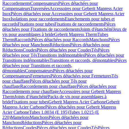
Raccordements
Compensateurs
Pièces détachées pour
Compensateurs
Traversées
Accessoires pour Geberit Mapress Acier
Inox
Pièces détachées pour Accessoires pour Geberit Mapress Acier
Inox
Isolations pour raccordements
Etanchements pour tubes et
raccords
Fixations pour tubes
Fixations de raccordements
Pièces
détachées pour Fixations de raccordements
Joints d'étanchéité
Jeux de
vis pour assemblages à bride
Geberit Mapress Therm
Tubes
Therm
Raccords
Pièces détachées pour Raccords
Manchons
Pièces
détachées pour Manchons
Réductions
Pièces détachées pour
Réductions
Coudes
Pièces détachées pour Coudes
Tés
Pièces
détachées pour Tés
Transitions indémontables
Pièces détachées pour
Transitions indémontables
Transitions et raccords, démontables
Pièces
détachées pour Transitions et raccords,
démontables
Compensateurs
Pièces détachées pour
Compensateurs
Fermetures
Pièces détachées pour Fermetures
Tés
pour chauffage
Pièces détachées pour Tés pour
chauffage
Raccordements pour chauffage
Pièces détachées pour
Raccordements pour chauffage
Accessoires pour Geberit Mapress
Therm
Joints d’étanchéité
Packs de vis pour assemblages à
bride
Fixations pour tubes
Geberit Mapress Acier Carbone
Geberit
Mapress Acier Carbone
Pièces détachées pour Geberit Mapress
Acier Carbone
Tubes 1.0034 (E 195)
Tubes 1.0215 (E
220)
Mamelons
Manchons
Pièces détachées pour
Manchons
Réductions
Pièces détachées pour
Réductions
Coudes
Pièces détachées pour Coudes
Tés
Pièces