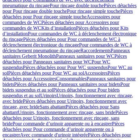
pneumatique du rinçage
Pour rinçage double touche
Pièces détachées
pour Pour rinçage double touche
Pour rinçage simple touche
Pièces
détachées pour Pour rinçage simple touche
Accessoires pour
commandes de WC
Pièces détachées pour Accessoires pour
commandes de WC
Kits d’installation
Pièces détachées pour Kits
d’installation
Pour commandes de WC à déclenchement électronique
du rinçage
Pièces détachées pour Pour commandes de WC à
déclenchement électronique du rinçage
Pour commandes de WC à
déclenchement pneumatique du rinçage
Raccordements
Panneaux
sanitaires Geberit Monolith
Panneaux sanitaires pour WC
Pièces
détachées pour Panneaux sanitaires pour WC
Pour WC
suspendus
Pièces détachées pour Pour WC suspendus
Pour WC au
sol
Pièces détachées pour Pour WC au sol
Accessoires
Pièces
détachées pour Accessoires
Consommables
Panneaux sanitaires pour
bidets
Pièces détachées pour Panneaux sanitaires pour bidets
Pour
bidets suspendus et au sol
Pièces détachées pour Pour bidets
suspendus et au sol
Urinoirs
Urinoirs, fonctionnement avec rinçage,
avec bride
Pièces détachées pour Urinoirs, fonctionnement avec
rinçage, avec bride
Sans abattant
Pièces détachées pour Sans
abattant
Urinoirs, fonctionnement avec rinçage, sans bride
Pièces
détachées pour Urinoirs, fonctionnement avec rinçage, sans
bride
Pour commande d’urinoir apparente ou à encastrer
Pièces
détachées pour Pour commande d’urinoir apparente ou à
encastrer
Avec commande d'urinoir intégrée
Pièces détachées pour