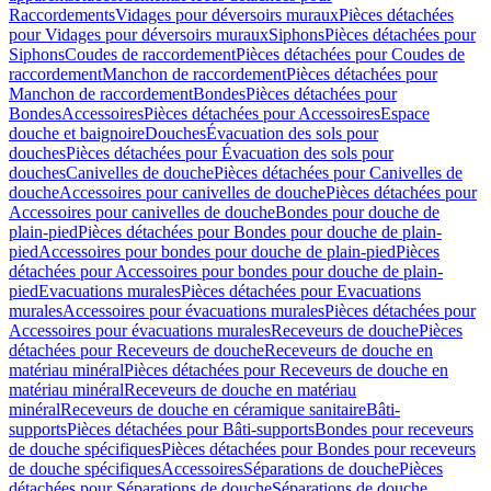
Raccordements
Vidages pour déversoirs muraux
Pièces détachées
pour Vidages pour déversoirs muraux
Siphons
Pièces détachées pour
Siphons
Coudes de raccordement
Pièces détachées pour Coudes de
raccordement
Manchon de raccordement
Pièces détachées pour
Manchon de raccordement
Bondes
Pièces détachées pour
Bondes
Accessoires
Pièces détachées pour Accessoires
Espace
douche et baignoire
Douches
Évacuation des sols pour
douches
Pièces détachées pour Évacuation des sols pour
douches
Canivelles de douche
Pièces détachées pour Canivelles de
douche
Accessoires pour canivelles de douche
Pièces détachées pour
Accessoires pour canivelles de douche
Bondes pour douche de
plain-pied
Pièces détachées pour Bondes pour douche de plain-
pied
Accessoires pour bondes pour douche de plain-pied
Pièces
détachées pour Accessoires pour bondes pour douche de plain-
pied
Evacuations murales
Pièces détachées pour Evacuations
murales
Accessoires pour évacuations murales
Pièces détachées pour
Accessoires pour évacuations murales
Receveurs de douche
Pièces
détachées pour Receveurs de douche
Receveurs de douche en
matériau minéral
Pièces détachées pour Receveurs de douche en
matériau minéral
Receveurs de douche en matériau
minéral
Receveurs de douche en céramique sanitaire
Bâti-
supports
Pièces détachées pour Bâti-supports
Bondes pour receveurs
de douche spécifiques
Pièces détachées pour Bondes pour receveurs
de douche spécifiques
Accessoires
Séparations de douche
Pièces
détachées pour Séparations de douche
Séparations de douche