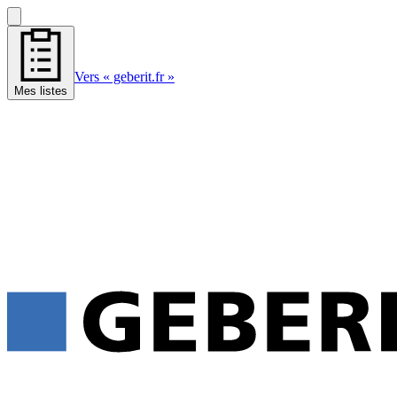
Vers « geberit.fr »
Mes listes