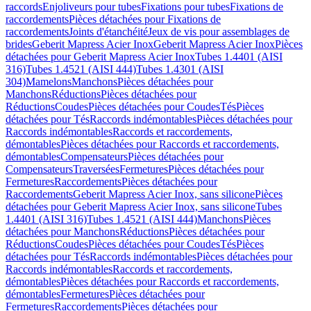
raccords
Enjoliveurs pour tubes
Fixations pour tubes
Fixations de
raccordements
Pièces détachées pour Fixations de
raccordements
Joints d'étanchéité
Jeux de vis pour assemblages de
brides
Geberit Mapress Acier Inox
Geberit Mapress Acier Inox
Pièces
détachées pour Geberit Mapress Acier Inox
Tubes 1.4401 (AISI
316)
Tubes 1.4521 (AISI 444)
Tubes 1.4301 (AISI
304)
Mamelons
Manchons
Pièces détachées pour
Manchons
Réductions
Pièces détachées pour
Réductions
Coudes
Pièces détachées pour Coudes
Tés
Pièces
détachées pour Tés
Raccords indémontables
Pièces détachées pour
Raccords indémontables
Raccords et raccordements,
démontables
Pièces détachées pour Raccords et raccordements,
démontables
Compensateurs
Pièces détachées pour
Compensateurs
Traversées
Fermetures
Pièces détachées pour
Fermetures
Raccordements
Pièces détachées pour
Raccordements
Geberit Mapress Acier Inox, sans silicone
Pièces
détachées pour Geberit Mapress Acier Inox, sans silicone
Tubes
1.4401 (AISI 316)
Tubes 1.4521 (AISI 444)
Manchons
Pièces
détachées pour Manchons
Réductions
Pièces détachées pour
Réductions
Coudes
Pièces détachées pour Coudes
Tés
Pièces
détachées pour Tés
Raccords indémontables
Pièces détachées pour
Raccords indémontables
Raccords et raccordements,
démontables
Pièces détachées pour Raccords et raccordements,
démontables
Fermetures
Pièces détachées pour
Fermetures
Raccordements
Pièces détachées pour