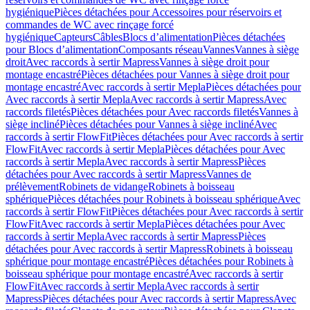
hygiénique
Pièces détachées pour Accessoires pour réservoirs et
commandes de WC avec rinçage forcé
hygiénique
Capteurs
Câbles
Blocs d’alimentation
Pièces détachées
pour Blocs d’alimentation
Composants réseau
Vannes
Vannes à siège
droit
Avec raccords à sertir Mapress
Vannes à siège droit pour
montage encastré
Pièces détachées pour Vannes à siège droit pour
montage encastré
Avec raccords à sertir Mepla
Pièces détachées pour
Avec raccords à sertir Mepla
Avec raccords à sertir Mapress
Avec
raccords filetés
Pièces détachées pour Avec raccords filetés
Vannes à
siège incliné
Pièces détachées pour Vannes à siège incliné
Avec
raccords à sertir FlowFit
Pièces détachées pour Avec raccords à sertir
FlowFit
Avec raccords à sertir Mepla
Pièces détachées pour Avec
raccords à sertir Mepla
Avec raccords à sertir Mapress
Pièces
détachées pour Avec raccords à sertir Mapress
Vannes de
prélèvement
Robinets de vidange
Robinets à boisseau
sphérique
Pièces détachées pour Robinets à boisseau sphérique
Avec
raccords à sertir FlowFit
Pièces détachées pour Avec raccords à sertir
FlowFit
Avec raccords à sertir Mepla
Pièces détachées pour Avec
raccords à sertir Mepla
Avec raccords à sertir Mapress
Pièces
détachées pour Avec raccords à sertir Mapress
Robinets à boisseau
sphérique pour montage encastré
Pièces détachées pour Robinets à
boisseau sphérique pour montage encastré
Avec raccords à sertir
FlowFit
Avec raccords à sertir Mepla
Avec raccords à sertir
Mapress
Pièces détachées pour Avec raccords à sertir Mapress
Avec