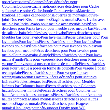
poser
Accessoires
Colonnes
Pièces détachées pour
Colonnes
Colonnes
Cache-siphons
Pièces détachées pour Cache-
siphons
Accessoires
Cache-bondes
Porte-serviettes
Matériel de
fixation
Habillages cache-siphons
Equerres de montage
Couvre-
joints
Dosserets
Kits de consoles
Étagères murales
Packs lavabo avec
meuble bas
Packs lavabo pour meuble avec meuble bas
Pièces
détachées pour Packs lavabo pour meuble avec meuble bas
Meubles
de salle de bains
Meubles bas pour lavabo
Pièces détachées pour
Meubles bas pour lavabo
Pour lave-mains
Pièces détachées pour Pour
lave-mains
Pour lavabos
Pièces détachées pour Pour lavabos
Pour
lavabos doubles
Pièces détachées pour Pour lavabos doubles
Pour
lavabos pour meuble
Pièces détachées pour Pour lavabos pour
meuble
Pour lave-mains d’angle
Pièces détachées pour Pour lave-
mains d’angle
Plans pour vasques
Pièces détachées pour Plans pour
vasques
Pour vasque à poser en forme de coupelle
Pièces détachées
pour Pour vasque à poser en forme de coupelle
Pour vasque à poser
rectangulaire
Pièces détachées pour Pour vasque à poser
rectangulaire
Meubles latéraux
Pièces détachées pour Meubles
latéraux
Meubles latéraux bas
Pièces détachées pour Meubles
latéraux bas
Colonnes hautes
Pièces détachées pour Colonnes
hautes
Colonnes mi-haute
Pièces détachées pour Colonnes mi-
haute
Armoires hautes compactes
Pièces détachées pour Armoires
hautes compactes
Autres meubles
Pièces détachées pour Autres
meubles
Étagères murales
Pièces détachées pour Étagères
murales
Habillages pour bâti-support Duofix pour WC