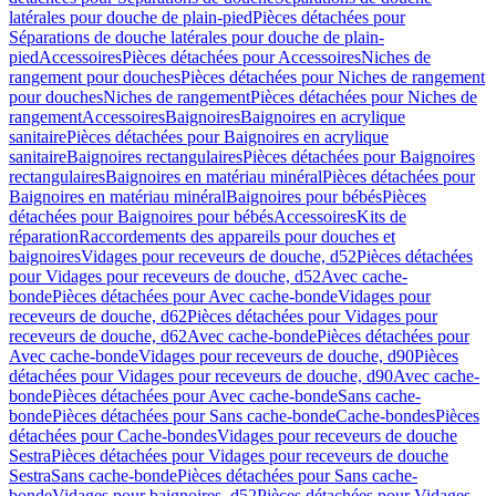
latérales pour douche de plain-pied
Pièces détachées pour
Séparations de douche latérales pour douche de plain-
pied
Accessoires
Pièces détachées pour Accessoires
Niches de
rangement pour douches
Pièces détachées pour Niches de rangement
pour douches
Niches de rangement
Pièces détachées pour Niches de
rangement
Accessoires
Baignoires
Baignoires en acrylique
sanitaire
Pièces détachées pour Baignoires en acrylique
sanitaire
Baignoires rectangulaires
Pièces détachées pour Baignoires
rectangulaires
Baignoires en matériau minéral
Pièces détachées pour
Baignoires en matériau minéral
Baignoires pour bébés
Pièces
détachées pour Baignoires pour bébés
Accessoires
Kits de
réparation
Raccordements des appareils pour douches et
baignoires
Vidages pour receveurs de douche, d52
Pièces détachées
pour Vidages pour receveurs de douche, d52
Avec cache-
bonde
Pièces détachées pour Avec cache-bonde
Vidages pour
receveurs de douche, d62
Pièces détachées pour Vidages pour
receveurs de douche, d62
Avec cache-bonde
Pièces détachées pour
Avec cache-bonde
Vidages pour receveurs de douche, d90
Pièces
détachées pour Vidages pour receveurs de douche, d90
Avec cache-
bonde
Pièces détachées pour Avec cache-bonde
Sans cache-
bonde
Pièces détachées pour Sans cache-bonde
Cache-bondes
Pièces
détachées pour Cache-bondes
Vidages pour receveurs de douche
Sestra
Pièces détachées pour Vidages pour receveurs de douche
Sestra
Sans cache-bonde
Pièces détachées pour Sans cache-
bonde
Vidages pour baignoires, d52
Pièces détachées pour Vidages