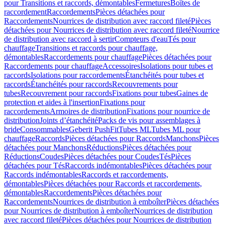
pour Transitions et raccords, démontables
Fermetures
Boîtes de
raccordement
Raccordements
Pièces détachées pour
Raccordements
Nourrices de distribution avec raccord fileté
Pièces
détachées pour Nourrices de distribution avec raccord fileté
Nourrice
de distribution avec raccord à sertir
Compteurs d'eau
Tés pour
chauffage
Transitions et raccords pour chauffage,
démontables
Raccordements pour chauffage
Pièces détachées pour
Raccordements pour chauffage
Accessoires
Isolations pour tubes et
raccords
Isolations pour raccordements
Étanchéités pour tubes et
raccords
Étanchéités pour raccords
Recouvrements pour
tubes
Recouvrement pour raccords
Fixations pour tubes
Gaines de
protection et aides à l'insertion
Fixations pour
raccordements
Armoires de distribution
Fixations pour nourrice de
distribution
Joints d’étanchéité
Packs de vis pour assemblages à
bride
Consommables
Geberit PushFit
Tubes ML
Tubes ML pour
chauffage
Raccords
Pièces détachées pour Raccords
Manchons
Pièces
détachées pour Manchons
Réductions
Pièces détachées pour
Réductions
Coudes
Pièces détachées pour Coudes
Tés
Pièces
détachées pour Tés
Raccords indémontables
Pièces détachées pour
Raccords indémontables
Raccords et raccordements,
démontables
Pièces détachées pour Raccords et raccordements,
démontables
Raccordements
Pièces détachées pour
Raccordements
Nourrices de distribution à emboîter
Pièces détachées
pour Nourrices de distribution à emboîter
Nourrices de distribution
avec raccord fileté
Pièces détachées pour Nourrices de distribution