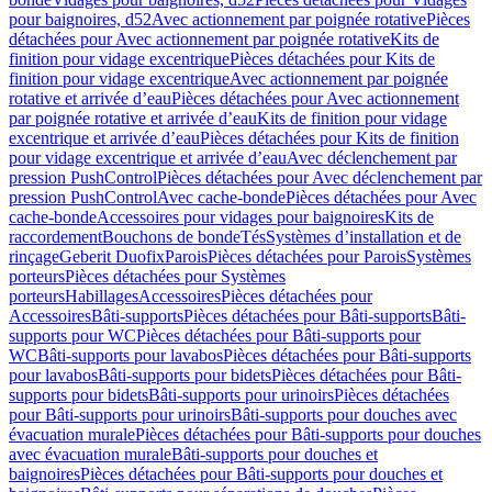
pour baignoires, d52
Avec actionnement par poignée rotative
Pièces
détachées pour Avec actionnement par poignée rotative
Kits de
finition pour vidage excentrique
Pièces détachées pour Kits de
finition pour vidage excentrique
Avec actionnement par poignée
rotative et arrivée d’eau
Pièces détachées pour Avec actionnement
par poignée rotative et arrivée d’eau
Kits de finition pour vidage
excentrique et arrivée d’eau
Pièces détachées pour Kits de finition
pour vidage excentrique et arrivée d’eau
Avec déclenchement par
pression PushControl
Pièces détachées pour Avec déclenchement par
pression PushControl
Avec cache-bonde
Pièces détachées pour Avec
cache-bonde
Accessoires pour vidages pour baignoires
Kits de
raccordement
Bouchons de bonde
Tés
Systèmes d’installation et de
rinçage
Geberit Duofix
Parois
Pièces détachées pour Parois
Systèmes
porteurs
Pièces détachées pour Systèmes
porteurs
Habillages
Accessoires
Pièces détachées pour
Accessoires
Bâti-supports
Pièces détachées pour Bâti-supports
Bâti-
supports pour WC
Pièces détachées pour Bâti-supports pour
WC
Bâti-supports pour lavabos
Pièces détachées pour Bâti-supports
pour lavabos
Bâti-supports pour bidets
Pièces détachées pour Bâti-
supports pour bidets
Bâti-supports pour urinoirs
Pièces détachées
pour Bâti-supports pour urinoirs
Bâti-supports pour douches avec
évacuation murale
Pièces détachées pour Bâti-supports pour douches
avec évacuation murale
Bâti-supports pour douches et
baignoires
Pièces détachées pour Bâti-supports pour douches et