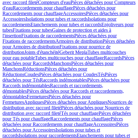
avec raccord fileté
Compteurs d'eau
Pièces détachées pour Compteurs
d'eau
Raccordements pour chauffage
Pièces détachées pour
Raccordements pour chauffage
Accessoires
Pièces détachées pour
Accessoires
Isolations pour tubes et raccords
Isolations pour
raccordements
Etanchements pour tubes et raccords
Enjoliveurs pour
tubes
Fixations pour tubes
Gaines de protection et aides à
l'insertion
Fixations de raccordements
Pièces détachées pour
Fixations de raccordements
Armoires de distribution
Pièces détachées
pour Armoires de distribution
Fixations pour nourrice de
distribution
Joints d'étanchéité
Geberit Mepla
Tubes multicouches
pour eau potable
Tubes multicouches pour chauffage
Raccords
Pièces
détachées pour Raccords
Manchons
Pièces détachées pour
Manchons
Réductions
Pièces détachées pour
Réductions
Coudes
Pièces détachées pour Coudes
Tés
Pièces
détachées pour Tés
Raccords indémontables
Pièces détachées pour
Raccords indémontables
Raccords et raccordements,
démontables
Pièces détachées pour Raccords et raccordements,
démontables
Fermetures
Pièces détachées pour
Fermetures
Appliques
Pièces détachées pour Appliques
Nourrices de
distribution avec raccord fileté
Pièces détachées pour Nourrices de
distribution avec raccord fileté
Tés pour chauffage
Pièces détachées
pour Tés pour chauffage
Raccordements pour chauffage
Pièces
détachées pour Raccordements pour chauffage
Accessoires
Pièces
détachées pour Accessoires
Isolations pour tubes et
raccords
Isolations pour raccordements
Etanchements pour tubes et