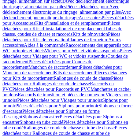
rinçage, alimentation sur secteur
Avec déclenchement électronique
du rinçage, alimentation par piles
Pièces détachées pour Avec
déclenchement électronique du rinçage, alimentation par piles
Avec
déclenchement pneumatique du rinçage
Accessoires
Pièces détachées
pour Accessoires
Kits d’installation et de remplacement
Pièces
détachées pour Kits d’installation et de remplacement
Tubes de
chasse, coudes de chasse et raccords
Kits de rénovation
Pièces
détachées pour Kits de rénovation
Plaques de fermeture
Autres
accessoires
Aides à la commande
Raccordements des appareils pour
WC, urinoirs et bidets
Vidages pour WC et vidoirs suspendus
Pièces
détachées pour Vidages pour WC et vidoirs suspendus
Coudes de
raccordement
Pièces détachées pour Coudes de
raccordement
Manchon de raccordement
Pièces détachées pour
Manchon de raccordement
Kits de raccordement
Pièces détachées
pour Kits de raccordement
Rallonges de coude de chasse
Pièces
détachées pour Rallonges de coude de chasse
Raccords en
PVC
Pièces détachées pour Raccords en PVC
Manchettes et cache-
boulons
Raccords de transition et pièces de connexion
Vidages pour
urinoirs
Pièces détachées pour Vidages pour urinoirs
Siphons pour
urinoir
Pièces détachées pour Siphons pour urinoir
Siphons en forme
d’escargot
Pièces détachées pour Siphons en forme
d’escargot
Siphons à encastrer
Pièces détachées pour Siphons à
encastrer
Siphons en tube coudé
Pièces détachées pour Siphons en
tube coudé
Rallonges de coude de chasse et tube de chasse
Pièces
détachées pour Rallonges de coude de chasse et tube de