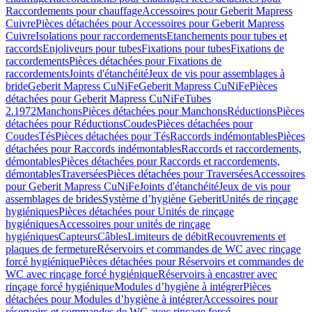
Raccordements pour chauffage
Accessoires pour Geberit Mapress
Cuivre
Pièces détachées pour Accessoires pour Geberit Mapress
Cuivre
Isolations pour raccordements
Etanchements pour tubes et
raccords
Enjoliveurs pour tubes
Fixations pour tubes
Fixations de
raccordements
Pièces détachées pour Fixations de
raccordements
Joints d'étanchéité
Jeux de vis pour assemblages à
bride
Geberit Mapress CuNiFe
Geberit Mapress CuNiFe
Pièces
détachées pour Geberit Mapress CuNiFe
Tubes
2.1972
Manchons
Pièces détachées pour Manchons
Réductions
Pièces
détachées pour Réductions
Coudes
Pièces détachées pour
Coudes
Tés
Pièces détachées pour Tés
Raccords indémontables
Pièces
détachées pour Raccords indémontables
Raccords et raccordements,
démontables
Pièces détachées pour Raccords et raccordements,
démontables
Traversées
Pièces détachées pour Traversées
Accessoires
pour Geberit Mapress CuNiFe
Joints d'étanchéité
Jeux de vis pour
assemblages de brides
Système d’hygiène Geberit
Unités de rinçage
hygiéniques
Pièces détachées pour Unités de rinçage
hygiéniques
Accessoires pour unités de rinçage
hygiéniques
Capteurs
Câbles
Limiteurs de débit
Recouvrements et
plaques de fermeture
Réservoirs et commandes de WC avec rinçage
forcé hygiénique
Pièces détachées pour Réservoirs et commandes de
WC avec rinçage forcé hygiénique
Réservoirs à encastrer avec
rinçage forcé hygiénique
Modules d’hygiène à intégrer
Pièces
détachées pour Modules d’hygiène à intégrer
Accessoires pour
réservoirs et commandes de WC avec rinçage forcé