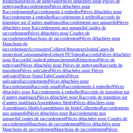
Réductions
Pièces de nettoyage
Pièces détachées pour Pièces de
nettoyage
Raccordements
Pièces détachées pour
Raccordements
Raccordements à emboîter
Pièces détachées pour
Raccordements à emboîter
Raccordements à griffes
Raccords de
transition sur d’autres matériaux
Raccordements aux appareils
Pièces
détachées pour Raccordements aux appareils
Coudes de
raccordement
Pièces détachées pour Coudes de
raccordement
Manchons de raccordement
Pièces détachées pour
Manchons de
raccordement
Accessoires
Colliers
Obturateurs
Joints
Capes de
protection
Consommables
Geberit PE
Tubes
Raccords
Pièces détachées
pour Raccords
Coudes
Embranchements
Réductions
Pièces de
nettoyage
Pièces détachées pour Pièces de nettoyage
Raccords de
transition
Pièces spéciales
Pièces détachées pour Pièces
spéciales
Pièces SuperTube
Coudes
Pièces
spéciales
Raccordements
Pièces détachées pour
Raccordements
Raccords soudés
Raccordements à emboîter
Pièces
détachées pour Raccordements à emboîter
Raccords de transition sur
d’autres matériaux
Pièces détachées pour Raccords de transition sur
d’autres matériaux
Assemblages filetés
Pièces détachées pour
Assemblages filetés
Assemblages de bride
Collerettes
Raccordements
aux appareils
Pièces détachées pour Raccordements aux
appareils
Coudes de raccordement
Pièces détachées pour Coudes de
raccordement
Manchons de raccordement
Pièces détachées pour
Manchons de raccordement
Manchons de raccordement
Pièces