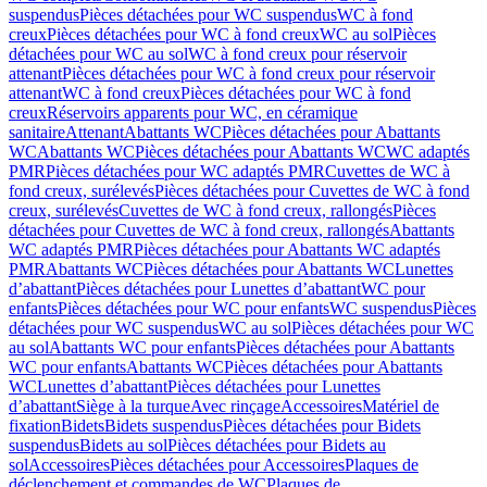
suspendus
Pièces détachées pour WC suspendus
WC à fond
creux
Pièces détachées pour WC à fond creux
WC au sol
Pièces
détachées pour WC au sol
WC à fond creux pour réservoir
attenant
Pièces détachées pour WC à fond creux pour réservoir
attenant
WC à fond creux
Pièces détachées pour WC à fond
creux
Réservoirs apparents pour WC, en céramique
sanitaire
Attenant
Abattants WC
Pièces détachées pour Abattants
WC
Abattants WC
Pièces détachées pour Abattants WC
WC adaptés
PMR
Pièces détachées pour WC adaptés PMR
Cuvettes de WC à
fond creux, surélevés
Pièces détachées pour Cuvettes de WC à fond
creux, surélevés
Cuvettes de WC à fond creux, rallongés
Pièces
détachées pour Cuvettes de WC à fond creux, rallongés
Abattants
WC adaptés PMR
Pièces détachées pour Abattants WC adaptés
PMR
Abattants WC
Pièces détachées pour Abattants WC
Lunettes
d’abattant
Pièces détachées pour Lunettes d’abattant
WC pour
enfants
Pièces détachées pour WC pour enfants
WC suspendus
Pièces
détachées pour WC suspendus
WC au sol
Pièces détachées pour WC
au sol
Abattants WC pour enfants
Pièces détachées pour Abattants
WC pour enfants
Abattants WC
Pièces détachées pour Abattants
WC
Lunettes d’abattant
Pièces détachées pour Lunettes
d’abattant
Siège à la turque
Avec rinçage
Accessoires
Matériel de
fixation
Bidets
Bidets suspendus
Pièces détachées pour Bidets
suspendus
Bidets au sol
Pièces détachées pour Bidets au
sol
Accessoires
Pièces détachées pour Accessoires
Plaques de
déclenchement et commandes de WC
Plaques de