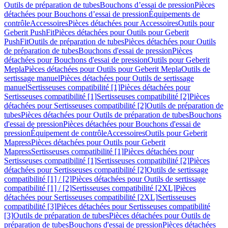
Outils de préparation de tubes
Bouchons d’essai de pression
Pièces
détachées pour Bouchons d’essai de pression
Équipements de
contrôle
Accessoires
Pièces détachées pour Accessoires
Outils pour
Geberit PushFit
Pièces détachées pour Outils pour Geberit
PushFit
Outils de préparation de tubes
Pièces détachées pour Outils
de préparation de tubes
Bouchons d'essai de pression
Pièces
détachées pour Bouchons d'essai de pression
Outils pour Geberit
Mepla
Pièces détachées pour Outils pour Geberit Mepla
Outils de
sertissage manuel
Pièces détachées pour Outils de sertissage
manuel
Sertisseuses compatibilité [1]
Pièces détachées pour
Sertisseuses compatibilité [1]
Sertisseuses compatibilité [2]
Pièces
détachées pour Sertisseuses compatibilité [2]
Outils de préparation de
tubes
Pièces détachées pour Outils de préparation de tubes
Bouchons
d'essai de pression
Pièces détachées pour Bouchons d'essai de
pression
Équipement de contrôle
Accessoires
Outils pour Geberit
Mapress
Pièces détachées pour Outils pour Geberit
Mapress
Sertisseuses compatibilité [1]
Pièces détachées pour
Sertisseuses compatibilité [1]
Sertisseuses compatibilité [2]
Pièces
détachées pour Sertisseuses compatibilité [2]
Outils de sertissage
compatibilité [1] / [2]
Pièces détachées pour Outils de sertissage
compatibilité [1] / [2]
Sertisseuses compatibilité [2XL]
Pièces
détachées pour Sertisseuses compatibilité [2XL]
Sertisseuses
compatibilité [3]
Pièces détachées pour Sertisseuses compatibilité
[3]
Outils de préparation de tubes
Pièces détachées pour Outils de
préparation de tubes
Bouchons d'essai de pression
Pièces détachées