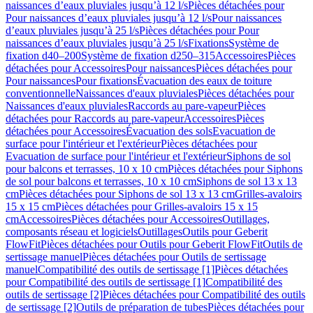
naissances d’eaux pluviales jusqu’à 12 l/s
Pièces détachées pour
Pour naissances d’eaux pluviales jusqu’à 12 l/s
Pour naissances
d’eaux pluviales jusqu’à 25 l/s
Pièces détachées pour Pour
naissances d’eaux pluviales jusqu’à 25 l/s
Fixations
Système de
fixation d40–200
Système de fixation d250–315
Accessoires
Pièces
détachées pour Accessoires
Pour naissances
Pièces détachées pour
Pour naissances
Pour fixations
Évacuation des eaux de toiture
conventionnelle
Naissances d'eaux pluviales
Pièces détachées pour
Naissances d'eaux pluviales
Raccords au pare-vapeur
Pièces
détachées pour Raccords au pare-vapeur
Accessoires
Pièces
détachées pour Accessoires
Évacuation des sols
Evacuation de
surface pour l'intérieur et l'extérieur
Pièces détachées pour
Evacuation de surface pour l'intérieur et l'extérieur
Siphons de sol
pour balcons et terrasses, 10 x 10 cm
Pièces détachées pour Siphons
de sol pour balcons et terrasses, 10 x 10 cm
Siphons de sol 13 x 13
cm
Pièces détachées pour Siphons de sol 13 x 13 cm
Grilles-avaloirs
15 x 15 cm
Pièces détachées pour Grilles-avaloirs 15 x 15
cm
Accessoires
Pièces détachées pour Accessoires
Outillages,
composants réseau et logiciels
Outillages
Outils pour Geberit
FlowFit
Pièces détachées pour Outils pour Geberit FlowFit
Outils de
sertissage manuel
Pièces détachées pour Outils de sertissage
manuel
Compatibilité des outils de sertissage [1]
Pièces détachées
pour Compatibilité des outils de sertissage [1]
Compatibilité des
outils de sertissage [2]
Pièces détachées pour Compatibilité des outils
de sertissage [2]
Outils de préparation de tubes
Pièces détachées pour