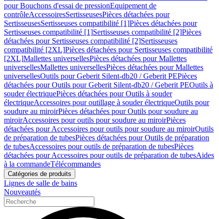
pour Bouchons d'essai de pression
Equipement de
contrôle
Accessoires
Sertisseuses
Pièces détachées pour
Sertisseuses
Sertisseuses compatibilité [1]
Pièces détachées pour
Sertisseuses compatibilité [1]
Sertisseuses compatibilité [2]
Pièces
détachées pour Sertisseuses compatibilité [2]
Sertisseuses
compatibilité [2XL]
Pièces détachées pour Sertisseuses compatibilité
[2XL]
Mallettes universelles
Pièces détachées pour Mallettes
universelles
Mallettes universelles
Pièces détachées pour Mallettes
universelles
Outils pour Geberit Silent-db20 / Geberit PE
Pièces
détachées pour Outils pour Geberit Silent-db20 / Geberit PE
Outils à
souder électrique
Pièces détachées pour Outils à souder
électrique
Accessoires pour outillage à souder électrique
Outils pour
soudure au miroir
Pièces détachées pour Outils pour soudure au
miroir
Accessoires pour outils pour soudure au miroir
Pièces
détachées pour Accessoires pour outils pour soudure au miroir
Outils
de préparation de tubes
Pièces détachées pour Outils de préparation
de tubes
Accessoires pour outils de préparation de tubes
Pièces
détachées pour Accessoires pour outils de préparation de tubes
Aides
à la commande
Télécommandes
Catégories de produits
Lignes de salle de bains
Nouveautés