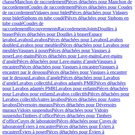
chasse
Manchon de raccordement
Pièces détachées pour Manchon de
raccordement
Coudes de raccordement
Pièces détachées pour Coudes
de raccordement
Vidages pour bidet
Pièces détachées pour Vidages
pour bidet
Siphons en tube coudé
Pièces détachées pour Siphons en
tube coudé
Coudes de
raccordement
Recouvrements
Raccordements
Joints
Douilles à
braser
Pièces détachées pour Douilles à braser
Espace
lavabo
Lavabos
Lavabos
Pièces détachées pour Lavabos
Lavabos
doubles
Lavabos pour meubles
Pièces détachées pour Lavabos pour
meubles
Vasques à poser
Pièces détachées pour Vasques à
poser
Lave-mains
Pièces détachées pour Lave-mains
Lave-mains
d’angle
Pièces détachées pour Lave-mains d’angle
Vasques à
encastrer
Pièces détachées pour Vasques à encastrer
Vasques à
encastrer par le dessous
Pièces détachées pour Vasques à encastrer
par le dessous
Lavabos d’angle
Pièces détachées pour Lavabos
d’angle
Lavabos collectifs
Lavabos adaptés PMR
Pièces détachées
pour Lavabos adaptés PMR
Lavabos pour enfants
Pièces détachées
pour Lavabos pour enfants
Lavabos collectifs
Pièces détachées pour
Lavabos collectifs
Autres lavabos
Pièces détachées pour Autres
lavabos
Déversoirs muraux
Pièces détachées pour Déversoirs
muraux
Vidoirs suspendus
Pièces détachées pour Vidoirs
suspendus
Timbres dʼoffice
Pièces détachées pour Timbres
dʼoffice
Cuves de laboratoire
Pièces détachées pour Cuves de
laboratoire
Éviers à encastrer
Pièces détachées pour Éviers à
encastrer
Éviers à poser
Pièces détachées pour Éviers à