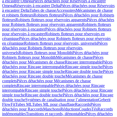
à encastrer Omega
Pièces détachées pour Réservoirs à encastrer
Omega
Réservoirs à encastrer Delta
Pièces détachées pour Réservoirs
à encastrer Delta
Tubes de chasse
Accessoires
Mécanismes de chasse
et robinets flotteurs
Robinets flotteurs
Pièces détachées pour Robinets
flotteurs
Robinets flotteurs pour réservoirs apparents
Pièces détachées
pour Robinets flotteurs pour réservoirs apparents
Robinets flotteurs
pour réservoirs à encastrer
Pièces détachées pour Robinets flotteurs
pour réservoirs à encastrer
Robinets flotteurs pour réservoirs en
céramique
Pièces détachées pour Robinets flotteurs pour réservoirs
en céramique
Robinets flotteurs pour réservoirs, universels
Pièces
détachées pour Robinets flotteurs pour réservoirs,
universels
Robinets flotteurs pour Monolith
Pièces détachées pour
Robinets flotteurs pour Monolith
Mécanismes de chasse
Pièces
détachées pour Mécanismes de chasse
Rinçage interrompable
Pièces
détachées pour Rinçage interrompable
Rinçage simple touche
Pièces
détachées pour Rinçage simple touche
Rinçage double touche
Pièces
détachées pour Rinçage double touche
Mécanismes de chasse
complets
Pièces détachées pour Mécanismes de chasse
complets
Rinçage interrompable
Pièces détachées pour Rinçage
interrompable
Rinçage simple touche
Pièces détachées pour Rinçage
simple touche
Rinçage double touche
Pièces détachées pour Rinçage
double touche
Systèmes de canalisation pour l’alimentation
Geberit
FlowFit
Tubes ML
Tubes ML pour chauffage
Raccords
Pièces
détachées pour Raccords
Manchons
Réductions
Coudes
Tés
Raccords
indémontables
Transitions et raccords, démontables
Pièces détachées