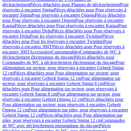
déclenchement
Pièces détachées pour Plaques de déclenchement
Pour
réservoirs à encastrer Sigma
Pièces détachées pour Pour réservoirs à
encastrer Sigma
Pour réservoirs à encastrer Omega
Pièces détachées
pour Pour réservoirs à encastrer Omega
Pour réservoirs à encastrer
Kappa
Pièces détachées pour Pour réservoirs à encastrer Kappa
Pour
réservoirs à encastrer Delta
Pièces détachées pour Pour réservoirs à
encastrer Delta
Pour les réservoirs à encastrer Twinline
Pièces
détachées pour Pour les réservoirs à encastrer Twinline
Pour
réservoirs à encastrer 300T
Pièces détachées pour Pour réservoirs à
encastrer 300T
Accessoires
Consommables
Commandes de WC à
déclenchement électronique du rinçage
Pièces détachées pour
Commandes de WC à déclenchement électronique du rinçage
Pour
alimentation sur secteur, pour réservoirs à encastrer Geberit Sigma
12 cm
Pièces détachées pour Pour alimentation sur secteur, pour
réservoirs à encastrer Geberit Sigma 12 cm
Pour alimentation sur
secteur, pour réservoirs à encastrer Geberit Sigma 8 cm
Pièces
détachées pour Pour alimentation sur secteur, pour réservoirs à
encastrer Geberit Sigma 8 cm
Pour alimentation sur secteur, pour
réservoirs à encastrer Geberit Omega 12 cm
Pièces détachées pour
Pour alimentation sur secteur, pour réservoirs à encastrer Geberit
Omega 12 cm
Pour alimentation par piles, pour réservoirs à encastrer
Geberit Sigma 12 cm
Pièces détachées pour Pour alimentation par
piles, pour réservoirs à encastrer Geberit Sigma 12 cm
Commandes
de WC avec déclenchement pneumatique du rinçage
Pièces
détachées pour Commandes de WC avec déclenchement