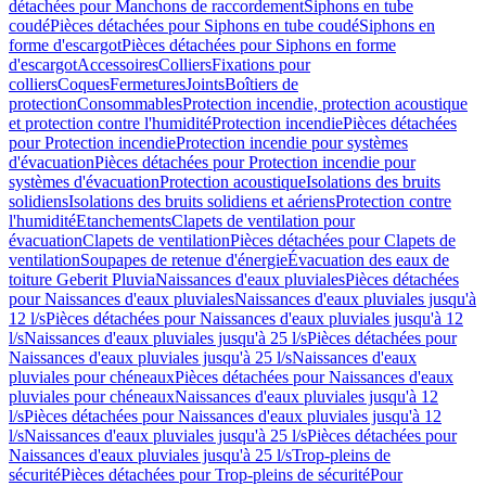
détachées pour Manchons de raccordement
Siphons en tube
coudé
Pièces détachées pour Siphons en tube coudé
Siphons en
forme d'escargot
Pièces détachées pour Siphons en forme
d'escargot
Accessoires
Colliers
Fixations pour
colliers
Coques
Fermetures
Joints
Boîtiers de
protection
Consommables
Protection incendie, protection acoustique
et protection contre l'humidité
Protection incendie
Pièces détachées
pour Protection incendie
Protection incendie pour systèmes
d'évacuation
Pièces détachées pour Protection incendie pour
systèmes d'évacuation
Protection acoustique
Isolations des bruits
solidiens
Isolations des bruits solidiens et aériens
Protection contre
l'humidité
Etanchements
Clapets de ventilation pour
évacuation
Clapets de ventilation
Pièces détachées pour Clapets de
ventilation
Soupapes de retenue d'énergie
Évacuation des eaux de
toiture Geberit Pluvia
Naissances d'eaux pluviales
Pièces détachées
pour Naissances d'eaux pluviales
Naissances d'eaux pluviales jusqu'à
12 l/s
Pièces détachées pour Naissances d'eaux pluviales jusqu'à 12
l/s
Naissances d'eaux pluviales jusqu'à 25 l/s
Pièces détachées pour
Naissances d'eaux pluviales jusqu'à 25 l/s
Naissances d'eaux
pluviales pour chéneaux
Pièces détachées pour Naissances d'eaux
pluviales pour chéneaux
Naissances d'eaux pluviales jusqu'à 12
l/s
Pièces détachées pour Naissances d'eaux pluviales jusqu'à 12
l/s
Naissances d'eaux pluviales jusqu'à 25 l/s
Pièces détachées pour
Naissances d'eaux pluviales jusqu'à 25 l/s
Trop-pleins de
sécurité
Pièces détachées pour Trop-pleins de sécurité
Pour