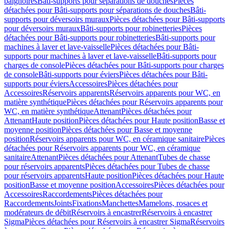
baignoires
Bâti-supports pour séparations de douches
Pièces
détachées pour Bâti-supports pour séparations de douches
Bâti-
supports pour déversoirs muraux
Pièces détachées pour Bâti-supports
pour déversoirs muraux
Bâti-supports pour robinetteries
Pièces
détachées pour Bâti-supports pour robinetteries
Bâti-supports pour
machines à laver et lave-vaisselle
Pièces détachées pour Bâti-
supports pour machines à laver et lave-vaisselle
Bâti-supports pour
charges de console
Pièces détachées pour Bâti-supports pour charges
de console
Bâti-supports pour éviers
Pièces détachées pour Bâti-
supports pour éviers
Accessoires
Pièces détachées pour
Accessoires
Réservoirs apparents
Réservoirs apparents pour WC, en
matière synthétique
Pièces détachées pour Réservoirs apparents pour
WC, en matière synthétique
Attenant
Pièces détachées pour
Attenant
Haute position
Pièces détachées pour Haute position
Basse et
moyenne position
Pièces détachées pour Basse et moyenne
position
Réservoirs apparents pour WC, en céramique sanitaire
Pièces
détachées pour Réservoirs apparents pour WC, en céramique
sanitaire
Attenant
Pièces détachées pour Attenant
Tubes de chasse
pour réservoirs apparents
Pièces détachées pour Tubes de chasse
pour réservoirs apparents
Haute position
Pièces détachées pour Haute
position
Basse et moyenne position
Accessoires
Pièces détachées pour
Accessoires
Raccordements
Pièces détachées pour
Raccordements
Joints
Fixations
Manchettes
Mamelons, rosaces et
modérateurs de débit
Réservoirs à encastrer
Réservoirs à encastrer
Sigma
Pièces détachées pour Réservoirs à encastrer Sigma
Réservoirs