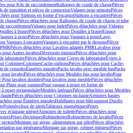
ées pour Kits de raccordement
Rallonges de coude de chasse
Pièces
s de transition et pièces de connexion
Vidages pour urinoirs
Pièces
achées pour Siphons en forme d’escargot
Siphons à encastrer
Pièces
de chasse
Pièces détachées pour Rallonges de coude de chasse et tube
 de raccordement
Vidages pour bidet
Pièces détachées pour Vidages
ouilles à braser
Pièces détachées pour Douilles à braser
Espace
asques à poser
Pièces détachées pour Vasques à poser
Lave-
our Vasques à encastrer
Vasques à encastrer par le dessous
Pièces
s PMR
Pièces détachées pour Lavabos adaptés PMR
Lavabos pour
s pour Autres lavabos
Déversoirs muraux
Pièces détachées pour
e laboratoire
Pièces détachées pour Cuves de laboratoire
Éviers à
our Colonnes
Colonnes
Cache-siphons
Pièces détachées pour Cache-
ts de consoles
Étagères murales
Packs lavabo avec meuble bas
Packs
 pour lavabo
Pièces détachées pour Meubles bas pour lavabo
Pour
r Pour lavabos doubles
Pour lavabos pour meuble
Pièces détachées
our Plans pour vasques
Pour vasque à poser en forme de
 à poser rectangulaire
Meubles latéraux
Pièces détachées pour Meubles
-haute
Pièces détachées pour Colonnes mi-haute
Armoires hautes
tachées pour Étagères murales
Habillages pour bâti-support Duofix
ge
Poignées
Jeux de pieds
Tableaux magnétiques
Prises
vec éclairage intégré
Armoires de toilette
Pièces détachées pour
soires
Prises électriques
Robinetteries
Robinetteries de lavabo
Pièces
 secteur
Montage sur gorge, alimentation par piles
Pièces détachées
entation par générateur
Montage sur gorge, robinet mitigeur
Pièces
n sur secteur
Montage mural, alimentation par piles
Pièces détachées