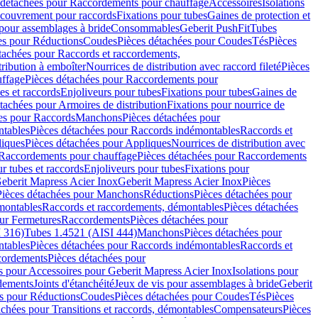
 détachées pour Raccordements pour chauffage
Accessoires
Isolations
couvrement pour raccords
Fixations pour tubes
Gaines de protection et
 pour assemblages à bride
Consommables
Geberit PushFit
Tubes
es pour Réductions
Coudes
Pièces détachées pour Coudes
Tés
Pièces
tachées pour Raccords et raccordements,
tribution à emboîter
Nourrices de distribution avec raccord fileté
Pièces
ffage
Pièces détachées pour Raccordements pour
s et raccords
Enjoliveurs pour tubes
Fixations pour tubes
Gaines de
tachées pour Armoires de distribution
Fixations pour nourrice de
es pour Raccords
Manchons
Pièces détachées pour
tables
Pièces détachées pour Raccords indémontables
Raccords et
iques
Pièces détachées pour Appliques
Nourrices de distribution avec
Raccordements pour chauffage
Pièces détachées pour Raccordements
 tubes et raccords
Enjoliveurs pour tubes
Fixations pour
eberit Mapress Acier Inox
Geberit Mapress Acier Inox
Pièces
Pièces détachées pour Manchons
Réductions
Pièces détachées pour
montables
Raccords et raccordements, démontables
Pièces détachées
ur Fermetures
Raccordements
Pièces détachées pour
 316)
Tubes 1.4521 (AISI 444)
Manchons
Pièces détachées pour
tables
Pièces détachées pour Raccords indémontables
Raccords et
ordements
Pièces détachées pour
s pour Accessoires pour Geberit Mapress Acier Inox
Isolations pour
rdements
Joints d'étanchéité
Jeux de vis pour assemblages à bride
Geberit
s pour Réductions
Coudes
Pièces détachées pour Coudes
Tés
Pièces
achées pour Transitions et raccords, démontables
Compensateurs
Pièces