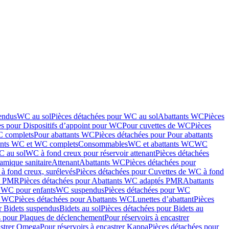
endus
WC au sol
Pièces détachées pour WC au sol
Abattants WC
Pièces
es pour Dispositifs d’appoint pour WC
Pour cuvettes de WC
Pièces
C complets
Pour abattants WC
Pièces détachées pour Pour abattants
ants WC et WC complets
Consommables
WC et abattants WC
WC
C au sol
WC à fond creux pour réservoir attenant
Pièces détachées
amique sanitaire
Attenant
Abattants WC
Pièces détachées pour
à fond creux, surélevés
Pièces détachées pour Cuvettes de WC à fond
és PMR
Pièces détachées pour Abattants WC adaptés PMR
Abattants
r WC pour enfants
WC suspendus
Pièces détachées pour WC
s WC
Pièces détachées pour Abattants WC
Lunettes d’abattant
Pièces
r Bidets suspendus
Bidets au sol
Pièces détachées pour Bidets au
s pour Plaques de déclenchement
Pour réservoirs à encastrer
astrer Omega
Pour réservoirs à encastrer Kappa
Pièces détachées pour