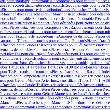
cords pour chauffage, démontables
Raccordements pour chauffage
Pièces
ubes et raccords
Étanchéités pour raccords
Recouvrements pour tubes
Re
on
Fixations pour nourrice de distribution
Joints d’étanchéité
Packs de vis
ds
Manchons
Pièces détachées pour Manchons
Réductions
Pièces détaché
ccords indémontables
Raccords et raccordements, démontables
Pièces dé
rrices de distribution à emboîter
Pièces détachées pour Nourrices de dis
 d'eau
Pièces détachées pour Compteurs d'eau
Raccordements pour chau
r tubes et raccords
Isolations pour raccordements
Etanchements pour tube
chées pour Fixations de raccordements
Armoires de distribution
Pièces dé
eau potable
Tubes multicouches pour chauffage
Raccords
Pièces détaché
 détachées pour Coudes
Tés
Pièces détachées pour Tés
Raccords indémon
rdements, démontables
Fermetures
Pièces détachées pour Fermetures
Appl
ord fileté
Tés pour chauffage
Pièces détachées pour Tés pour chauffage
ns pour tubes et raccords
Isolations pour raccordements
Etanchements pour
raccordements
Joints d'étanchéité
Jeux de vis pour assemblages de brides
G
ubes 1.4521 (AISI 444)
Tubes 1.4301 (AISI 304)
Mamelons
Manchons
 pour Tés
Raccords indémontables
Pièces détachées pour Raccords indé
détachées pour Compensateurs
Traversées
Fermetures
Pièces détachées po
hées pour Geberit Mapress Acier Inox, sans silicone
Tubes 1.4401 (AISI
 détachées pour Coudes
Tés
Pièces détachées pour Tés
Raccords indémon
rdements, démontables
Fermetures
Pièces détachées pour Fermetures
Racc
raversées
Accessoires pour Geberit Mapress Acier Inox
Pièces détachée
es
Fixations de raccordements
Pièces détachées pour Fixations de racco
s
Manchons
Pièces détachées pour Manchons
Réductions
Pièces détachée
ransitions indémontables
Transitions et raccords, démontables
Pièces dét