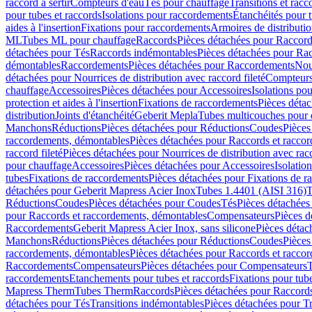
raccord à sertir
Compteurs d'eau
Tés pour chauffage
Transitions et rac
pour tubes et raccords
Isolations pour raccordements
Étanchéités pour t
aides à l'insertion
Fixations pour raccordements
Armoires de distributi
ML
Tubes ML pour chauffage
Raccords
Pièces détachées pour Raccor
détachées pour Tés
Raccords indémontables
Pièces détachées pour Ra
démontables
Raccordements
Pièces détachées pour Raccordements
Nou
détachées pour Nourrices de distribution avec raccord fileté
Compteurs
chauffage
Accessoires
Pièces détachées pour Accessoires
Isolations pou
protection et aides à l'insertion
Fixations de raccordements
Pièces déta
distribution
Joints d'étanchéité
Geberit Mepla
Tubes multicouches pour 
Manchons
Réductions
Pièces détachées pour Réductions
Coudes
Pièces
raccordements, démontables
Pièces détachées pour Raccords et racco
raccord fileté
Pièces détachées pour Nourrices de distribution avec racc
pour chauffage
Accessoires
Pièces détachées pour Accessoires
Isolatio
tubes
Fixations de raccordements
Pièces détachées pour Fixations de 
détachées pour Geberit Mapress Acier Inox
Tubes 1.4401 (AISI 316)
T
Réductions
Coudes
Pièces détachées pour Coudes
Tés
Pièces détachées
pour Raccords et raccordements, démontables
Compensateurs
Pièces 
Raccordements
Geberit Mapress Acier Inox, sans silicone
Pièces détac
Manchons
Réductions
Pièces détachées pour Réductions
Coudes
Pièces
raccordements, démontables
Pièces détachées pour Raccords et racco
Raccordements
Compensateurs
Pièces détachées pour Compensateurs
T
raccordements
Etanchements pour tubes et raccords
Fixations pour tub
Mapress Therm
Tubes Therm
Raccords
Pièces détachées pour Raccord
détachées pour Tés
Transitions indémontables
Pièces détachées pour T