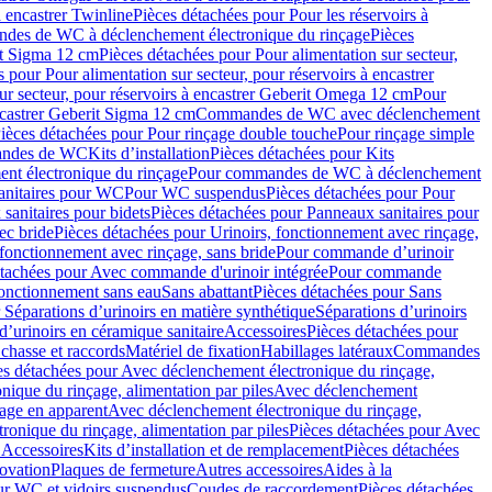
à encastrer Twinline
Pièces détachées pour Pour les réservoirs à
es de WC à déclenchement électronique du rinçage
Pièces
rit Sigma 12 cm
Pièces détachées pour Pour alimentation sur secteur,
 pour Pour alimentation sur secteur, pour réservoirs à encastrer
ur secteur, pour réservoirs à encastrer Geberit Omega 12 cm
Pour
encastrer Geberit Sigma 12 cm
Commandes de WC avec déclenchement
ièces détachées pour Pour rinçage double touche
Pour rinçage simple
mandes de WC
Kits d’installation
Pièces détachées pour Kits
nt électronique du rinçage
Pour commandes de WC à déclenchement
anitaires pour WC
Pour WC suspendus
Pièces détachées pour Pour
sanitaires pour bidets
Pièces détachées pour Panneaux sanitaires pour
ec bride
Pièces détachées pour Urinoirs, fonctionnement avec rinçage,
 fonctionnement avec rinçage, sans bride
Pour commande d’urinoir
étachées pour Avec commande d'urinoir intégrée
Pour commande
fonctionnement sans eau
Sans abattant
Pièces détachées pour Sans
 Séparations d’urinoirs en matière synthétique
Séparations d’urinoirs
d’urinoirs en céramique sanitaire
Accessoires
Pièces détachées pour
chasse et raccords
Matériel de fixation
Habillages latéraux
Commandes
es détachées pour Avec déclenchement électronique du rinçage,
ique du rinçage, alimentation par piles
Avec déclenchement
age en apparent
Avec déclenchement électronique du rinçage,
onique du rinçage, alimentation par piles
Pièces détachées pour Avec
 Accessoires
Kits d’installation et de remplacement
Pièces détachées
novation
Plaques de fermeture
Autres accessoires
Aides à la
ur WC et vidoirs suspendus
Coudes de raccordement
Pièces détachées