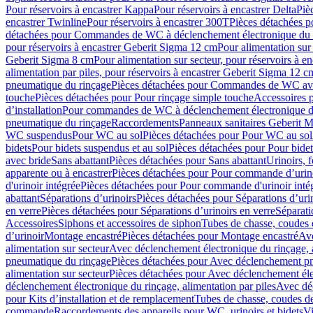
Pour réservoirs à encastrer Kappa
Pour réservoirs à encastrer Delta
Piè
encastrer Twinline
Pour réservoirs à encastrer 300T
Pièces détachées p
détachées pour Commandes de WC à déclenchement électronique du 
pour réservoirs à encastrer Geberit Sigma 12 cm
Pour alimentation sur
Geberit Sigma 8 cm
Pour alimentation sur secteur, pour réservoirs à 
alimentation par piles, pour réservoirs à encastrer Geberit Sigma 12 c
pneumatique du rinçage
Pièces détachées pour Commandes de WC ave
touche
Pièces détachées pour Pour rinçage simple touche
Accessoires
d’installation
Pour commandes de WC à déclenchement électronique d
pneumatique du rinçage
Raccordements
Panneaux sanitaires Geberit M
WC suspendus
Pour WC au sol
Pièces détachées pour Pour WC au sol
bidets
Pour bidets suspendus et au sol
Pièces détachées pour Pour bidet
avec bride
Sans abattant
Pièces détachées pour Sans abattant
Urinoirs, 
apparente ou à encastrer
Pièces détachées pour Pour commande d’urino
d'urinoir intégrée
Pièces détachées pour Pour commande d'urinoir inté
abattant
Séparations d’urinoirs
Pièces détachées pour Séparations d’uri
en verre
Pièces détachées pour Séparations d’urinoirs en verre
Séparati
Accessoires
Siphons et accessoires de siphon
Tubes de chasse, coudes 
dʼurinoir
Montage encastré
Pièces détachées pour Montage encastré
Ave
alimentation sur secteur
Avec déclenchement électronique du rinçage, a
pneumatique du rinçage
Pièces détachées pour Avec déclenchement p
alimentation sur secteur
Pièces détachées pour Avec déclenchement élec
déclenchement électronique du rinçage, alimentation par piles
Avec dé
pour Kits d’installation et de remplacement
Tubes de chasse, coudes de
commande
Raccordements des appareils pour WC, urinoirs et bidets
Vi