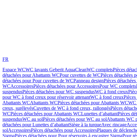
FR
Espace WC
WC lavants Geberit AquaClean
WC complets
Pièces déta
détachées pour Abattants WC
Pour cuvettes de WC
Pièces détachées 
détachées pour Pour cuvettes de WC
Panneau design
Pièces détachées
WC
Accessoires
Pièces détachées pour Accessoires
Pour WC complets
suspendus
Pièces détachées pour WC suspendus
WC à fond creux
Pièc
pour WC à fond creux pour réservoir attenant
WC à fond creux
Pièces
Abattants WC
Abattants WC
Pièces détachées pour Abattants WC
WC 
creux, surélevés
Cuvettes de WC à fond creux, rallongés
Pièces détach
WC
Pièces détachées pour Abattants WC
Lunettes d’abattant
Pièces dé
suspendus
WC au sol
Pièces détachées pour WC au sol
Abattants WC p
détachées pour Lunettes d’abattant
Siège à la turque
Avec rinçage
Acce
sol
Accessoires
Pièces détachées pour Accessoires
Plaques de déclenc
Sigma
Pièces détachées pour Pour réservoirs à encastrer Sigma
Pour ré