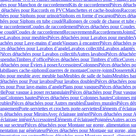
hées pour Manchon de raccordement
Kits de raccordement
Pièces détach
s détachées pour Raccords en PVC
Manchettes et cache-boulons
Raccord
chées pour Siphons pour urinoir
Siphons en forme d’escargot
Pièces dét
chées pour Siphons en tube coudé
Rallonges de coude de chasse et tube 
de raccordement
Coudes de raccordement
Pièces détachées pour Coudes
be coudé
Coudes de raccordement
Recouvrements
Raccordements
Joints
D
es
Lavabos pour meubles
Pièces détachées pour Lavabos pour meubles
V
tachées pour Lave-mains d’angle
Vasques à encastrer
Pièces détachées p
ces détachées pour Lavabos d’angle
Lavabos collectifs
Lavabos adapté
Pièces détachées pour Lavabos collectifs
Autres lavabos
Pièces détachée
uspendus
Timbres dʼoffice
Pièces détachées pour Timbres dʼoffice
Cuves d
 détachées pour Éviers à poser
Accessoires
Colonnes
Pièces détachées p
abillages cache-siphons
Equerres de montage
Couvre-joints
Dosserets
Ki
vabo pour meuble avec meuble bas
Meubles de salle de bains
Meubles bas
 détachées pour Pour lavabos
Pour lavabos doubles
Pièces détachées pou
ées pour Pour lave-mains d’angle
Plans pour vasques
Pièces détachées p
lle
Pour vasque à poser rectangulaire
Pièces détachées pour Pour vasque
bas
Colonnes hautes
Pièces détachées pour Colonnes hautes
Colonnes mi
eubles
Pièces détachées pour Autres meubles
Étagères murales
Pièces dé
 rangement
Porte-serviettes et crochets porte-serviettes
Éléments d’éclaira
es détachées pour Miroirs
Avec éclairage intégré
Pièces détachées pour A
éclairage intégré
Accessoires
Éléments d’éclairage
Poignées
Autres acces
n sur secteur
Pièces détachées pour Montage sur gorge, alimentation sur
mentation par générateur
Pièces détachées pour Montage sur gorge, alim
imentation sur secteur
Pièces détachées pour Montage mural, alimentatio