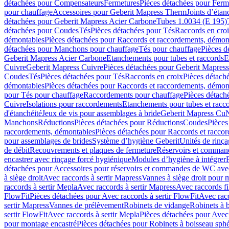
détachées pour Compensateurs
Fermetures
Pièces détachées pour Ferm
pour chauffage
Accessoires pour Geberit Mapress Therm
Joints d’étan
détachées pour Geberit Mapress Acier Carbone
Tubes 1.0034 (E 195)
détachées pour Coudes
Tés
Pièces détachées pour Tés
Raccords en cro
démontables
Pièces détachées pour Raccords et raccordements, démon
détachées pour Manchons pour chauffage
Tés pour chauffage
Pièces d
Geberit Mapress Acier Carbone
Etanchements pour tubes et raccords
E
Cuivre
Geberit Mapress Cuivre
Pièces détachées pour Geberit Mapres
Coudes
Tés
Pièces détachées pour Tés
Raccords en croix
Pièces détach
démontables
Pièces détachées pour Raccords et raccordements, démon
pour Tés pour chauffage
Raccordements pour chauffage
Pièces détach
Cuivre
Isolations pour raccordements
Etanchements pour tubes et racc
d'étanchéité
Jeux de vis pour assemblages à bride
Geberit Mapress Cu
Manchons
Réductions
Pièces détachées pour Réductions
Coudes
Pièces
raccordements, démontables
Pièces détachées pour Raccords et racco
pour assemblages de brides
Système d’hygiène Geberit
Unités de rinç
de débit
Recouvrements et plaques de fermeture
Réservoirs et comman
encastrer avec rinçage forcé hygiénique
Modules d’hygiène à intégrer
détachées pour Accessoires pour réservoirs et commandes de WC avec
à siège droit
Avec raccords à sertir Mapress
Vannes à siège droit pour 
raccords à sertir Mepla
Avec raccords à sertir Mapress
Avec raccords fi
FlowFit
Pièces détachées pour Avec raccords à sertir FlowFit
Avec racc
sertir Mapress
Vannes de prélèvement
Robinets de vidange
Robinets à 
sertir FlowFit
Avec raccords à sertir Mepla
Pièces détachées pour Avec 
pour montage encastré
Pièces détachées pour Robinets à boisseau sph