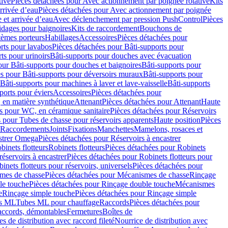
tive
Pièces détachées pour Avec actionnement par poignée rotative
Kits
rrivée d’eau
Pièces détachées pour Avec actionnement par poignée
 et arrivée d’eau
Avec déclenchement par pression PushControl
Pièces
idages pour baignoires
Kits de raccordement
Bouchons de
tèmes porteurs
Habillages
Accessoires
Pièces détachées pour
rts pour lavabos
Pièces détachées pour Bâti-supports pour
ts pour urinoirs
Bâti-supports pour douches avec évacuation
our Bâti-supports pour douches et baignoires
Bâti-supports pour
es pour Bâti-supports pour déversoirs muraux
Bâti-supports pour
Bâti-supports pour machines à laver et lave-vaisselle
Bâti-supports
ports pour éviers
Accessoires
Pièces détachées pour
 en matière synthétique
Attenant
Pièces détachées pour Attenant
Haute
s pour WC, en céramique sanitaire
Pièces détachées pour Réservoirs
 pour Tubes de chasse pour réservoirs apparents
Haute position
Pièces
r Raccordements
Joints
Fixations
Manchettes
Mamelons, rosaces et
astrer Omega
Pièces détachées pour Réservoirs à encastrer
inets flotteurs
Robinets flotteurs
Pièces détachées pour Robinets
réservoirs à encastrer
Pièces détachées pour Robinets flotteurs pour
inets flotteurs pour réservoirs, universels
Pièces détachées pour
mes de chasse
Pièces détachées pour Mécanismes de chasse
Rinçage
le touche
Pièces détachées pour Rinçage double touche
Mécanismes
e
Rinçage simple touche
Pièces détachées pour Rinçage simple
s ML
Tubes ML pour chauffage
Raccords
Pièces détachées pour
raccords, démontables
Fermetures
Boîtes de
s de distribution avec raccord fileté
Nourrice de distribution avec