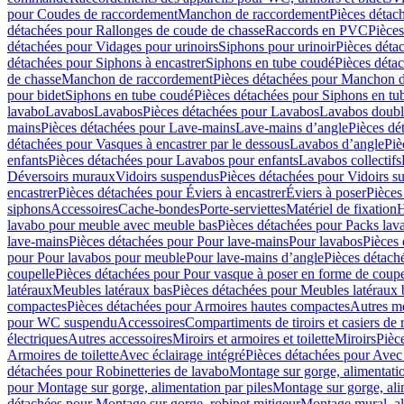
pour Coudes de raccordement
Manchon de raccordement
Pièces détac
détachées pour Rallonges de coude de chasse
Raccords en PVC
Pièce
détachées pour Vidages pour urinoirs
Siphons pour urinoir
Pièces déta
détachées pour Siphons à encastrer
Siphons en tube coudé
Pièces déta
de chasse
Manchon de raccordement
Pièces détachées pour Manchon 
pour bidet
Siphons en tube coudé
Pièces détachées pour Siphons en tu
lavabo
Lavabos
Lavabos
Pièces détachées pour Lavabos
Lavabos doubl
mains
Pièces détachées pour Lave-mains
Lave-mains d’angle
Pièces dé
détachées pour Vasques à encastrer par le dessous
Lavabos d’angle
Piè
enfants
Pièces détachées pour Lavabos pour enfants
Lavabos collectifs
Déversoirs muraux
Vidoirs suspendus
Pièces détachées pour Vidoirs s
encastrer
Pièces détachées pour Éviers à encastrer
Éviers à poser
Pièces
siphons
Accessoires
Cache-bondes
Porte-serviettes
Matériel de fixation
H
lavabo pour meuble avec meuble bas
Pièces détachées pour Packs la
lave-mains
Pièces détachées pour Pour lave-mains
Pour lavabos
Pièces
pour Pour lavabos pour meuble
Pour lave-mains d’angle
Pièces détach
coupelle
Pièces détachées pour Pour vasque à poser en forme de coupe
latéraux
Meubles latéraux bas
Pièces détachées pour Meubles latéraux 
compactes
Pièces détachées pour Armoires hautes compactes
Autres m
pour WC suspendu
Accessoires
Compartiments de tiroirs et casiers de
électriques
Autres accessoires
Miroirs et armoires et toilette
Miroirs
Pièc
Armoires de toilette
Avec éclairage intégré
Pièces détachées pour Avec 
détachées pour Robinetteries de lavabo
Montage sur gorge, alimentatio
pour Montage sur gorge, alimentation par piles
Montage sur gorge, ali
détachées pour Montage sur gorge, robinet mitigeur
Montage mural, al