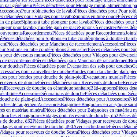
on par générateur
Pièces détachées pour Montage mural, alimentation pa
Accessoires
Pour robinetteries de lavabo
Pièces détachées pour Pour robi
es détachées pour Vidages pour lavabo
Siphons en tube coudé
Pièces dé
in de place
Siphons à tube plongeur pour lavabo
Pièces détachées pour 
ongeur pour lavabo, modèle gain de place
Siphons à encastrer
Pièces dét
ouvrements
Raccordements
Pièces détachées pour Raccordements
Joints
dé
Pièces détachées pour Siphons en tube coudé
Siphons à double chamb
ent
Pièces détachées pour Manchon de raccordement
Accessoires
Pièces
our Siphons en tube coudé
Siphons à encastrer
Pièces détachées pour Sip
s pour déversoirs muraux
Pièces détachées pour Vidages pour déversoi
 de raccordement
Pièces détachées pour Manchon de raccordement
Bon
pour douches
Pièces détachées pour Évacuation des sols pour douches
Ca
ccessoires pour canivelles de douche
Bondes pour douche de plain-pie
ires pour bondes pour douche de plain-pied
Evacuations murales
Pièces
eceveurs de douche
Pièces détachées pour Receveurs de douche
Receve
ral
Receveurs de douche en céramique sanitaire
Bâti-supports
Pièces dét
pécifiques
Accessoires
Séparations de douche
Pièces détachées pour Sép
 douche de plain-pied
Accessoires
Pièces détachées pour Accessoires
Nic
Niches de rangement
Accessoires
Baignoires
Baignoires en acrylique sanit
res en matériau minéral
Pièces détachées pour Baignoires en matériau m
douches et baignoires
Vidages pour receveurs de douche, d52
Pièces dé
s de douche, d62
Pièces détachées pour Vidages pour receveurs de dou
Vidages pour receveurs de douche, d90
Avec cache-bonde
Pièces détach
Vidages pour receveurs de douche Sestra
Pièces détachées pour Vidages