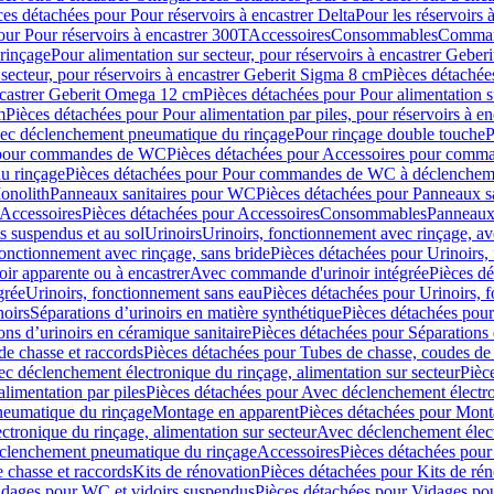
ces détachées pour Pour réservoirs à encastrer Delta
Pour les réservoirs 
our Pour réservoirs à encastrer 300T
Accessoires
Consommables
Command
rinçage
Pour alimentation sur secteur, pour réservoirs à encastrer Gebe
 secteur, pour réservoirs à encastrer Geberit Sigma 8 cm
Pièces détachées
encastrer Geberit Omega 12 cm
Pièces détachées pour Pour alimentation s
m
Pièces détachées pour Pour alimentation par piles, pour réservoirs à 
c déclenchement pneumatique du rinçage
Pour rinçage double touche
P
 pour commandes de WC
Pièces détachées pour Accessoires pour com
u rinçage
Pièces détachées pour Pour commandes de WC à déclencheme
onolith
Panneaux sanitaires pour WC
Pièces détachées pour Panneaux s
Accessoires
Pièces détachées pour Accessoires
Consommables
Panneaux 
s suspendus et au sol
Urinoirs
Urinoirs, fonctionnement avec rinçage, av
fonctionnement avec rinçage, sans bride
Pièces détachées pour Urinoirs,
ir apparente ou à encastrer
Avec commande d'urinoir intégrée
Pièces d
grée
Urinoirs, fonctionnement sans eau
Pièces détachées pour Urinoirs, 
noirs
Séparations d’urinoirs en matière synthétique
Pièces détachées pour
ons d’urinoirs en céramique sanitaire
Pièces détachées pour Séparations 
de chasse et raccords
Pièces détachées pour Tubes de chasse, coudes de 
c déclenchement électronique du rinçage, alimentation sur secteur
Pièc
limentation par piles
Pièces détachées pour Avec déclenchement électron
neumatique du rinçage
Montage en apparent
Pièces détachées pour Mont
tronique du rinçage, alimentation sur secteur
Avec déclenchement électr
clenchement pneumatique du rinçage
Accessoires
Pièces détachées pour
 chasse et raccords
Kits de rénovation
Pièces détachées pour Kits de ré
dages pour WC et vidoirs suspendus
Pièces détachées pour Vidages po