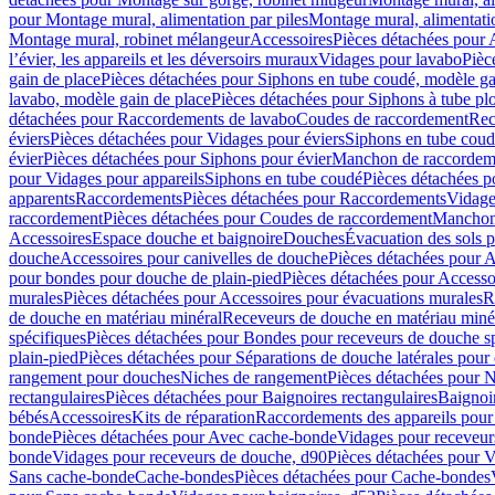
pour Montage mural, alimentation par piles
Montage mural, alimentati
Montage mural, robinet mélangeur
Accessoires
Pièces détachées pour 
l’évier, les appareils et les déversoirs muraux
Vidages pour lavabo
Pièc
gain de place
Pièces détachées pour Siphons en tube coudé, modèle ga
lavabo, modèle gain de place
Pièces détachées pour Siphons à tube pl
détachées pour Raccordements de lavabo
Coudes de raccordement
Rec
éviers
Pièces détachées pour Vidages pour éviers
Siphons en tube cou
évier
Pièces détachées pour Siphons pour évier
Manchon de raccordem
pour Vidages pour appareils
Siphons en tube coudé
Pièces détachées p
apparents
Raccordements
Pièces détachées pour Raccordements
Vidage
raccordement
Pièces détachées pour Coudes de raccordement
Manchon
Accessoires
Espace douche et baignoire
Douches
Évacuation des sols 
douche
Accessoires pour canivelles de douche
Pièces détachées pour A
pour bondes pour douche de plain-pied
Pièces détachées pour Accesso
murales
Pièces détachées pour Accessoires pour évacuations murales
R
de douche en matériau minéral
Receveurs de douche en matériau miné
spécifiques
Pièces détachées pour Bondes pour receveurs de douche s
plain-pied
Pièces détachées pour Séparations de douche latérales pour
rangement pour douches
Niches de rangement
Pièces détachées pour 
rectangulaires
Pièces détachées pour Baignoires rectangulaires
Baignoi
bébés
Accessoires
Kits de réparation
Raccordements des appareils pour 
bonde
Pièces détachées pour Avec cache-bonde
Vidages pour receveur
bonde
Vidages pour receveurs de douche, d90
Pièces détachées pour 
Sans cache-bonde
Cache-bondes
Pièces détachées pour Cache-bondes