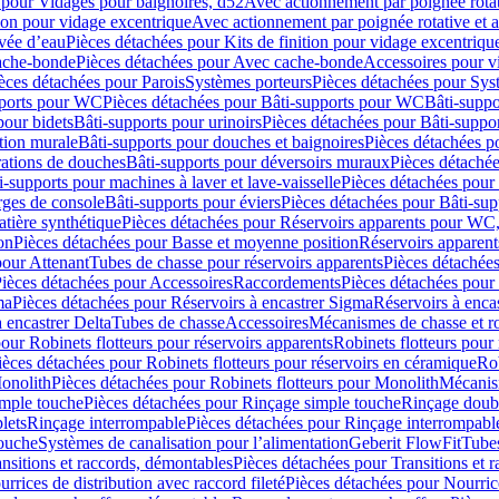
 pour Vidages pour baignoires, d52
Avec actionnement par poignée rota
tion pour vidage excentrique
Avec actionnement par poignée rotative et a
ivée d’eau
Pièces détachées pour Kits de finition pour vidage excentrique
ache-bonde
Pièces détachées pour Avec cache-bonde
Accessoires pour v
èces détachées pour Parois
Systèmes porteurs
Pièces détachées pour Sys
pports pour WC
Pièces détachées pour Bâti-supports pour WC
Bâti-suppo
pour bidets
Bâti-supports pour urinoirs
Pièces détachées pour Bâti-suppor
tion murale
Bâti-supports pour douches et baignoires
Pièces détachées p
rations de douches
Bâti-supports pour déversoirs muraux
Pièces détaché
i-supports pour machines à laver et lave-vaisselle
Pièces détachées pour 
rges de console
Bâti-supports pour éviers
Pièces détachées pour Bâti-sup
tière synthétique
Pièces détachées pour Réservoirs apparents pour WC,
on
Pièces détachées pour Basse et moyenne position
Réservoirs apparent
pour Attenant
Tubes de chasse pour réservoirs apparents
Pièces détachées
ièces détachées pour Accessoires
Raccordements
Pièces détachées pou
ma
Pièces détachées pour Réservoirs à encastrer Sigma
Réservoirs à enc
 encastrer Delta
Tubes de chasse
Accessoires
Mécanismes de chasse et rob
our Robinets flotteurs pour réservoirs apparents
Robinets flotteurs pour 
ièces détachées pour Robinets flotteurs pour réservoirs en céramique
Rob
Monolith
Pièces détachées pour Robinets flotteurs pour Monolith
Mécanis
imple touche
Pièces détachées pour Rinçage simple touche
Rinçage doub
lets
Rinçage interrompable
Pièces détachées pour Rinçage interrompabl
touche
Systèmes de canalisation pour l’alimentation
Geberit FlowFit
Tube
nsitions et raccords, démontables
Pièces détachées pour Transitions et 
rrices de distribution avec raccord fileté
Pièces détachées pour Nourrice