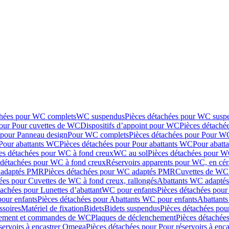
chées pour WC complets
WC suspendus
Pièces détachées pour WC susp
pour Pour cuvettes de WC
Dispositifs d’appoint pour WC
Pièces détaché
 pour Panneau design
Pour WC complets
Pièces détachées pour Pour W
Pour abattants WC
Pièces détachées pour Pour abattants WC
Pour abatt
es détachées pour WC à fond creux
WC au sol
Pièces détachées pour W
 détachées pour WC à fond creux
Réservoirs apparents pour WC, en cér
adaptés PMR
Pièces détachées pour WC adaptés PMR
Cuvettes de WC 
ées pour Cuvettes de WC à fond creux, rallongés
Abattants WC adapt
tachées pour Lunettes d’abattant
WC pour enfants
Pièces détachées pou
our enfants
Pièces détachées pour Abattants WC pour enfants
Abattant
ssoires
Matériel de fixation
Bidets
Bidets suspendus
Pièces détachées pou
hement et commandes de WC
Plaques de déclenchement
Pièces détachée
servoirs à encastrer Omega
Pièces détachées pour Pour réservoirs à enc