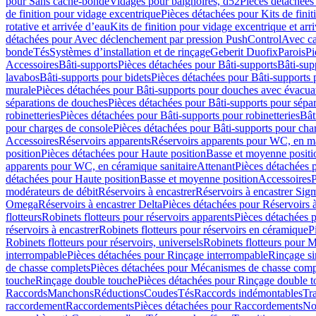
pour Sans cache-bonde
Vidages pour baignoires, d52
Pièces détachées
de finition pour vidage excentrique
Pièces détachées pour Kits de fini
rotative et arrivée d’eau
Kits de finition pour vidage excentrique et arr
détachées pour Avec déclenchement par pression PushControl
Avec c
bonde
Tés
Systèmes d’installation et de rinçage
Geberit Duofix
Parois
Pi
Accessoires
Bâti-supports
Pièces détachées pour Bâti-supports
Bâti-su
lavabos
Bâti-supports pour bidets
Pièces détachées pour Bâti-supports 
murale
Pièces détachées pour Bâti-supports pour douches avec évacua
séparations de douches
Pièces détachées pour Bâti-supports pour sépa
robinetteries
Pièces détachées pour Bâti-supports pour robinetteries
Bât
pour charges de console
Pièces détachées pour Bâti-supports pour cha
Accessoires
Réservoirs apparents
Réservoirs apparents pour WC, en ma
position
Pièces détachées pour Haute position
Basse et moyenne positi
apparents pour WC, en céramique sanitaire
Attenant
Pièces détachées 
détachées pour Haute position
Basse et moyenne position
Accessoires
P
modérateurs de débit
Réservoirs à encastrer
Réservoirs à encastrer Sig
Omega
Réservoirs à encastrer Delta
Pièces détachées pour Réservoirs à
flotteurs
Robinets flotteurs pour réservoirs apparents
Pièces détachées p
réservoirs à encastrer
Robinets flotteurs pour réservoirs en céramique
P
Robinets flotteurs pour réservoirs, universels
Robinets flotteurs pour 
interrompable
Pièces détachées pour Rinçage interrompable
Rinçage s
de chasse complets
Pièces détachées pour Mécanismes de chasse comp
touche
Rinçage double touche
Pièces détachées pour Rinçage double 
Raccords
Manchons
Réductions
Coudes
Tés
Raccords indémontables
Tra
raccordement
Raccordements
Pièces détachées pour Raccordements
Nou