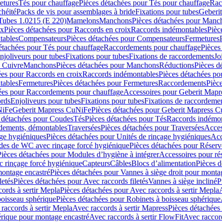
etures
Tés pour chauffage
Pièces détachées pour Tés pour chauffage
Rac
chéité
Packs de vis pour assemblages à bride
Fixations pour tubes
Geberi
Tubes 1.0215 (E 220)
Mamelons
Manchons
Pièces détachées pour Manc
ix
Pièces détachées pour Raccords en croix
Raccords indémontables
Pièc
tables
Compensateurs
Pièces détachées pour Compensateurs
Fermetures
étachées pour Tés pour chauffage
Raccordements pour chauffage
Pièces
njoliveurs pour tubes
Fixations pour tubes
Fixations de raccordements
Jo
s Cuivre
Manchons
Pièces détachées pour Manchons
Réductions
Pièces d
ées pour Raccords en croix
Raccords indémontables
Pièces détachées po
tables
Fermetures
Pièces détachées pour Fermetures
Raccordements
Pièc
ées pour Raccordements pour chauffage
Accessoires pour Geberit Mapr
ords
Enjoliveurs pour tubes
Fixations pour tubes
Fixations de raccordeme
NiFe
Geberit Mapress CuNiFe
Pièces détachées pour Geberit Mapress 
 détachées pour Coudes
Tés
Pièces détachées pour Tés
Raccords indémon
rdements, démontables
Traversées
Pièces détachées pour Traversées
Acces
age hygiéniques
Pièces détachées pour Unités de rinçage hygiéniques
Acc
des de WC avec rinçage forcé hygiénique
Pièces détachées pour Réser
Pièces détachées pour Modules d’hygiène à intégrer
Accessoires pour r
 rinçage forcé hygiénique
Capteurs
Câbles
Blocs d’alimentation
Pièces d
montage encastré
Pièces détachées pour Vannes à siège droit pour monta
letés
Pièces détachées pour Avec raccords filetés
Vannes à siège incliné
P
ords à sertir Mepla
Pièces détachées pour Avec raccords à sertir Mepla
boisseau sphérique
Pièces détachées pour Robinets à boisseau sphérique
raccords à sertir Mepla
Avec raccords à sertir Mapress
Pièces détachées
érique pour montage encastré
Avec raccords à sertir FlowFit
Avec raccord