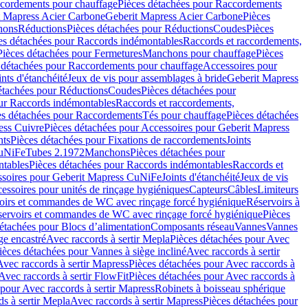
cordements pour chauffage
Pièces détachées pour Raccordements
t Mapress Acier Carbone
Geberit Mapress Acier Carbone
Pièces
hons
Réductions
Pièces détachées pour Réductions
Coudes
Pièces
es détachées pour Raccords indémontables
Raccords et raccordements,
Pièces détachées pour Fermetures
Manchons pour chauffage
Pièces
 détachées pour Raccordements pour chauffage
Accessoires pour
ints d'étanchéité
Jeux de vis pour assemblages à bride
Geberit Mapress
étachées pour Réductions
Coudes
Pièces détachées pour
ur Raccords indémontables
Raccords et raccordements,
es détachées pour Raccordements
Tés pour chauffage
Pièces détachées
ess Cuivre
Pièces détachées pour Accessoires pour Geberit Mapress
nts
Pièces détachées pour Fixations de raccordements
Joints
CuNiFe
Tubes 2.1972
Manchons
Pièces détachées pour
tables
Pièces détachées pour Raccords indémontables
Raccords et
soires pour Geberit Mapress CuNiFe
Joints d'étanchéité
Jeux de vis
essoires pour unités de rinçage hygiéniques
Capteurs
Câbles
Limiteurs
voirs et commandes de WC avec rinçage forcé hygiénique
Réservoirs à
éservoirs et commandes de WC avec rinçage forcé hygiénique
Pièces
étachées pour Blocs d’alimentation
Composants réseau
Vannes
Vannes
ge encastré
Avec raccords à sertir Mepla
Pièces détachées pour Avec
ièces détachées pour Vannes à siège incliné
Avec raccords à sertir
Avec raccords à sertir Mapress
Pièces détachées pour Avec raccords à
Avec raccords à sertir FlowFit
Pièces détachées pour Avec raccords à
 pour Avec raccords à sertir Mapress
Robinets à boisseau sphérique
s à sertir Mepla
Avec raccords à sertir Mapress
Pièces détachées pour