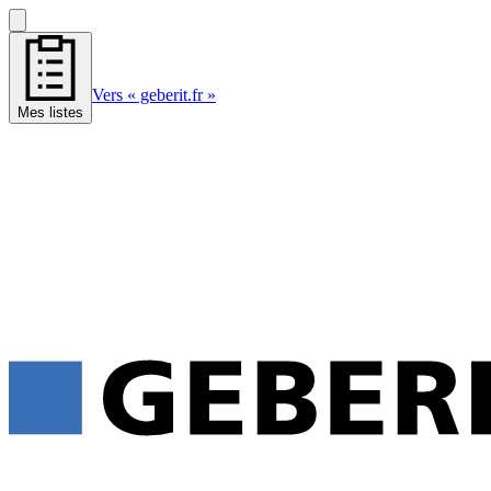
Vers « geberit.fr »
Mes listes