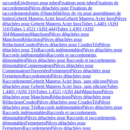
raccords
Enjoliveurs pour tubes
Fixations pour tubes
Fixations de
raccordements
Pièces détachées pour Fixations de
raccordements
Joints d'étanchéité
Jeux de vis pour assemblages de
brides
Geberit Mapress Acier Inox
Geberit Mapress Acier Inox
Pièces
détachées pour Geberit Mapress Acier Inox
Tubes 1.4401 (AISI
316)
Tubes 1.4521 (AISI 444)
Tubes 1.4301 (AISI
304)
Mamelons
Manchons
Pièces détachées pour
Manchons
Réductions
Pièces détachées pour
Réductions
Coudes
Pièces détachées pour Coudes
Tés
Pièces
détachées pour Tés
Raccords indémontables
Pièces détachées pour
Raccords indémontables
Raccords et raccordements,
démontables
Pièces détachées pour Raccords et raccordements,
démontables
Compensateurs
Pièces détachées pour
Compensateurs
Traversées
Fermetures
Pièces détachées pour
Fermetures
Raccordements
Pièces détachées pour
Raccordements
Geberit Mapress Acier Inox, sans silicone
Pièces
détachées pour Geberit Mapress Acier Inox, sans silicone
Tubes
1.4401 (AISI 316)
Tubes 1.4521 (AISI 444)
Manchons
Pièces
détachées pour Manchons
Réductions
Pièces détachées pour
Réductions
Coudes
Pièces détachées pour Coudes
Tés
Pièces
détachées pour Tés
Raccords indémontables
Pièces détachées pour
Raccords indémontables
Raccords et raccordements,
démontables
Pièces détachées pour Raccords et raccordements,
démontables
Fermetures
Pièces détachées pour
Fermetures
Raccordements
Pièces détachées pour