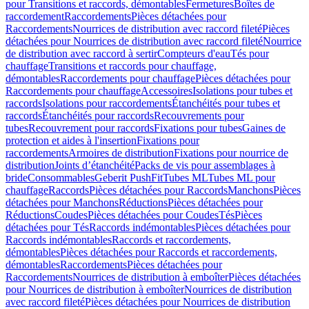
pour Transitions et raccords, démontables
Fermetures
Boîtes de
raccordement
Raccordements
Pièces détachées pour
Raccordements
Nourrices de distribution avec raccord fileté
Pièces
détachées pour Nourrices de distribution avec raccord fileté
Nourrice
de distribution avec raccord à sertir
Compteurs d'eau
Tés pour
chauffage
Transitions et raccords pour chauffage,
démontables
Raccordements pour chauffage
Pièces détachées pour
Raccordements pour chauffage
Accessoires
Isolations pour tubes et
raccords
Isolations pour raccordements
Étanchéités pour tubes et
raccords
Étanchéités pour raccords
Recouvrements pour
tubes
Recouvrement pour raccords
Fixations pour tubes
Gaines de
protection et aides à l'insertion
Fixations pour
raccordements
Armoires de distribution
Fixations pour nourrice de
distribution
Joints d’étanchéité
Packs de vis pour assemblages à
bride
Consommables
Geberit PushFit
Tubes ML
Tubes ML pour
chauffage
Raccords
Pièces détachées pour Raccords
Manchons
Pièces
détachées pour Manchons
Réductions
Pièces détachées pour
Réductions
Coudes
Pièces détachées pour Coudes
Tés
Pièces
détachées pour Tés
Raccords indémontables
Pièces détachées pour
Raccords indémontables
Raccords et raccordements,
démontables
Pièces détachées pour Raccords et raccordements,
démontables
Raccordements
Pièces détachées pour
Raccordements
Nourrices de distribution à emboîter
Pièces détachées
pour Nourrices de distribution à emboîter
Nourrices de distribution
avec raccord fileté
Pièces détachées pour Nourrices de distribution