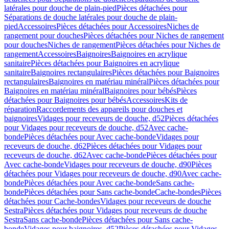
latérales pour douche de plain-pied
Pièces détachées pour
Séparations de douche latérales pour douche de plain-
pied
Accessoires
Pièces détachées pour Accessoires
Niches de
rangement pour douches
Pièces détachées pour Niches de rangement
pour douches
Niches de rangement
Pièces détachées pour Niches de
rangement
Accessoires
Baignoires
Baignoires en acrylique
sanitaire
Pièces détachées pour Baignoires en acrylique
sanitaire
Baignoires rectangulaires
Pièces détachées pour Baignoires
rectangulaires
Baignoires en matériau minéral
Pièces détachées pour
Baignoires en matériau minéral
Baignoires pour bébés
Pièces
détachées pour Baignoires pour bébés
Accessoires
Kits de
réparation
Raccordements des appareils pour douches et
baignoires
Vidages pour receveurs de douche, d52
Pièces détachées
pour Vidages pour receveurs de douche, d52
Avec cache-
bonde
Pièces détachées pour Avec cache-bonde
Vidages pour
receveurs de douche, d62
Pièces détachées pour Vidages pour
receveurs de douche, d62
Avec cache-bonde
Pièces détachées pour
Avec cache-bonde
Vidages pour receveurs de douche, d90
Pièces
détachées pour Vidages pour receveurs de douche, d90
Avec cache-
bonde
Pièces détachées pour Avec cache-bonde
Sans cache-
bonde
Pièces détachées pour Sans cache-bonde
Cache-bondes
Pièces
détachées pour Cache-bondes
Vidages pour receveurs de douche
Sestra
Pièces détachées pour Vidages pour receveurs de douche
Sestra
Sans cache-bonde
Pièces détachées pour Sans cache-
bonde
Vidages pour baignoires, d52
Pièces détachées pour Vidages