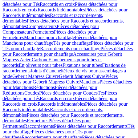
détachées pour Tés
Raccords en croix
Pièces détachées pour
Raccords en croix
Raccords indémontables
Pièces détachées pour
Raccords indémontables
Raccords et raccordements,
démontables
Pièces détachées pour Raccords et raccordements,
démontables
Compensateurs
Pièces détachées pour
Compensateurs
Fermetures
Pièces détachées pour
Fermetures
Manchons pour chauffage
Pièces détachées pour
Manchons pour chauffage
Tés pour chauffage
Pièces détachées pour
Tés pour chauffage
Raccordements pour chauffage
Pièces détachées
pour Raccordements pour chauffage
Accessoires pour Geberit
Mapress Acier Carbone
Etanchements pour tubes et
raccords
Enjoliveurs pour tubes
Fixations pour tubes
Fixations de
raccordements
Joints d'étanchéité
Jeux de vis pour assemblages à
bride
Geberit Mapress Cuivre
Geberit Mapress Cuivre
Pièces
détachées pour Geberit Mapress Cuivre
Manchons
Pièces détachées
pour Manchons
Réductions
Pièces détachées pour
Réductions
Coudes
Pièces détachées pour Coudes
Tés
Pièces
détachées pour Tés
Raccords en croix
Pièces détachées pour
Raccords en croix
Raccords indémontables
Pièces détachées pour
Raccords indémontables
Raccords et raccordements,
démontables
Pièces détachées pour Raccords et raccordements,
démontables
Fermetures
Pièces détachées pour
Fermetures
Raccordements
Pièces détachées pour Raccordements
Tés
pour chauffage
Pièces détachées pour Tés pour
chauffage
Raccordements pour chauffage
Pièces détachées pour