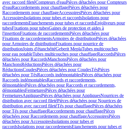
avec raccord fileté
Compteurs d'eau
Pièces détachées pour Compteurs
d'eau
Raccordements pour chauffage
Pièces détachées pour
Raccordements pour chauffage
Accessoires
Pièces détachées pour
Accessoires
Isolations pour tubes et raccords
Isolations pour
raccordements
Etanchements pour tubes et raccords
Enjoliveurs pour
tubes
Fixations pour tubes
Gaines de protection et aides à
l'insertion
Fixations de raccordements
Pièces détachées pour
Fixations de raccordements
Armoires de distribution
Pièces détachées
pour Armoires de distribution
Fixations pour nourrice de
distribution
Joints d'étanchéité
Geberit Mepla
Tubes multicouches
pour eau potable
Tubes multicouches pour chauffage
Raccords
Pièces
détachées pour Raccords
Manchons
Pièces détachées pour
Manchons
Réductions
Pièces détachées pour
Réductions
Coudes
Pièces détachées pour Coudes
Tés
Pièces
détachées pour Tés
Raccords indémontables
Pièces détachées pour
Raccords indémontables
Raccords et raccordements,
démontables
Pièces détachées pour Raccords et raccordements,
démontables
Fermetures
Pièces détachées pour
Fermetures
Appliques
Pièces détachées pour Appliques
Nourrices de
distribution avec raccord fileté
Pièces détachées pour Nourrices de
distribution avec raccord fileté
Tés pour chauffage
Pièces détachées
pour Tés pour chauffage
Raccordements pour chauffage
Pièces
détachées pour Raccordements pour chauffage
Accessoires
Pièces
détachées pour Accessoires
Isolations pour tubes et
raccords
Isolations pour raccordements
Etanchements pour tubes et