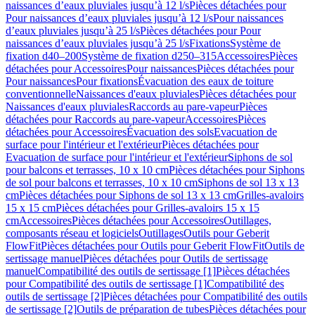
naissances d’eaux pluviales jusqu’à 12 l/s
Pièces détachées pour
Pour naissances d’eaux pluviales jusqu’à 12 l/s
Pour naissances
d’eaux pluviales jusqu’à 25 l/s
Pièces détachées pour Pour
naissances d’eaux pluviales jusqu’à 25 l/s
Fixations
Système de
fixation d40–200
Système de fixation d250–315
Accessoires
Pièces
détachées pour Accessoires
Pour naissances
Pièces détachées pour
Pour naissances
Pour fixations
Évacuation des eaux de toiture
conventionnelle
Naissances d'eaux pluviales
Pièces détachées pour
Naissances d'eaux pluviales
Raccords au pare-vapeur
Pièces
détachées pour Raccords au pare-vapeur
Accessoires
Pièces
détachées pour Accessoires
Évacuation des sols
Evacuation de
surface pour l'intérieur et l'extérieur
Pièces détachées pour
Evacuation de surface pour l'intérieur et l'extérieur
Siphons de sol
pour balcons et terrasses, 10 x 10 cm
Pièces détachées pour Siphons
de sol pour balcons et terrasses, 10 x 10 cm
Siphons de sol 13 x 13
cm
Pièces détachées pour Siphons de sol 13 x 13 cm
Grilles-avaloirs
15 x 15 cm
Pièces détachées pour Grilles-avaloirs 15 x 15
cm
Accessoires
Pièces détachées pour Accessoires
Outillages,
composants réseau et logiciels
Outillages
Outils pour Geberit
FlowFit
Pièces détachées pour Outils pour Geberit FlowFit
Outils de
sertissage manuel
Pièces détachées pour Outils de sertissage
manuel
Compatibilité des outils de sertissage [1]
Pièces détachées
pour Compatibilité des outils de sertissage [1]
Compatibilité des
outils de sertissage [2]
Pièces détachées pour Compatibilité des outils
de sertissage [2]
Outils de préparation de tubes
Pièces détachées pour