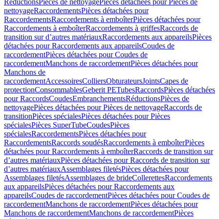
Réductions
Pièces de nettoyage
Pièces détachées pour Pièces de
nettoyage
Raccordements
Pièces détachées pour
Raccordements
Raccordements à emboîter
Pièces détachées pour
Raccordements à emboîter
Raccordements à griffes
Raccords de
transition sur d’autres matériaux
Raccordements aux appareils
Pièces
détachées pour Raccordements aux appareils
Coudes de
raccordement
Pièces détachées pour Coudes de
raccordement
Manchons de raccordement
Pièces détachées pour
Manchons de
raccordement
Accessoires
Colliers
Obturateurs
Joints
Capes de
protection
Consommables
Geberit PE
Tubes
Raccords
Pièces détachées
pour Raccords
Coudes
Embranchements
Réductions
Pièces de
nettoyage
Pièces détachées pour Pièces de nettoyage
Raccords de
transition
Pièces spéciales
Pièces détachées pour Pièces
spéciales
Pièces SuperTube
Coudes
Pièces
spéciales
Raccordements
Pièces détachées pour
Raccordements
Raccords soudés
Raccordements à emboîter
Pièces
détachées pour Raccordements à emboîter
Raccords de transition sur
d’autres matériaux
Pièces détachées pour Raccords de transition sur
d’autres matériaux
Assemblages filetés
Pièces détachées pour
Assemblages filetés
Assemblages de bride
Collerettes
Raccordements
aux appareils
Pièces détachées pour Raccordements aux
appareils
Coudes de raccordement
Pièces détachées pour Coudes de
raccordement
Manchons de raccordement
Pièces détachées pour
Manchons de raccordement
Manchons de raccordement
Pièces