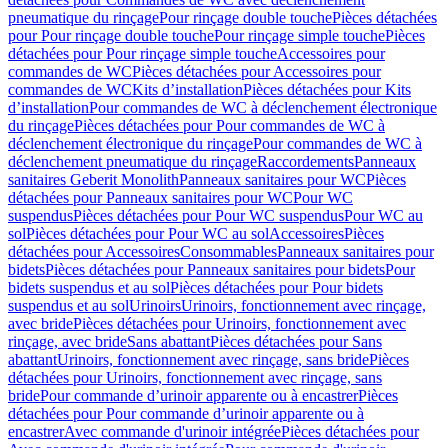
pneumatique du rinçage
Pour rinçage double touche
Pièces détachées
pour Pour rinçage double touche
Pour rinçage simple touche
Pièces
détachées pour Pour rinçage simple touche
Accessoires pour
commandes de WC
Pièces détachées pour Accessoires pour
commandes de WC
Kits d’installation
Pièces détachées pour Kits
d’installation
Pour commandes de WC à déclenchement électronique
du rinçage
Pièces détachées pour Pour commandes de WC à
déclenchement électronique du rinçage
Pour commandes de WC à
déclenchement pneumatique du rinçage
Raccordements
Panneaux
sanitaires Geberit Monolith
Panneaux sanitaires pour WC
Pièces
détachées pour Panneaux sanitaires pour WC
Pour WC
suspendus
Pièces détachées pour Pour WC suspendus
Pour WC au
sol
Pièces détachées pour Pour WC au sol
Accessoires
Pièces
détachées pour Accessoires
Consommables
Panneaux sanitaires pour
bidets
Pièces détachées pour Panneaux sanitaires pour bidets
Pour
bidets suspendus et au sol
Pièces détachées pour Pour bidets
suspendus et au sol
Urinoirs
Urinoirs, fonctionnement avec rinçage,
avec bride
Pièces détachées pour Urinoirs, fonctionnement avec
rinçage, avec bride
Sans abattant
Pièces détachées pour Sans
abattant
Urinoirs, fonctionnement avec rinçage, sans bride
Pièces
détachées pour Urinoirs, fonctionnement avec rinçage, sans
bride
Pour commande d’urinoir apparente ou à encastrer
Pièces
détachées pour Pour commande d’urinoir apparente ou à
encastrer
Avec commande d'urinoir intégrée
Pièces détachées pour