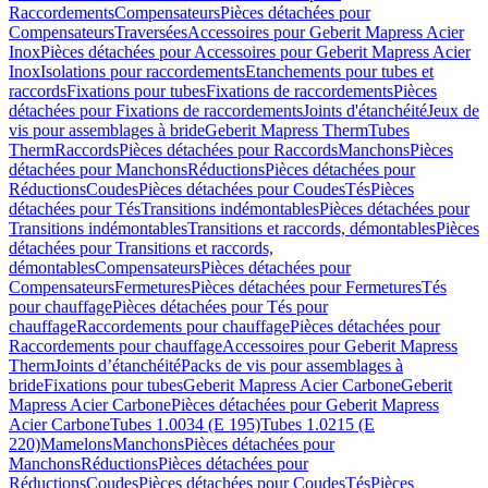
Raccordements
Compensateurs
Pièces détachées pour
Compensateurs
Traversées
Accessoires pour Geberit Mapress Acier
Inox
Pièces détachées pour Accessoires pour Geberit Mapress Acier
Inox
Isolations pour raccordements
Etanchements pour tubes et
raccords
Fixations pour tubes
Fixations de raccordements
Pièces
détachées pour Fixations de raccordements
Joints d'étanchéité
Jeux de
vis pour assemblages à bride
Geberit Mapress Therm
Tubes
Therm
Raccords
Pièces détachées pour Raccords
Manchons
Pièces
détachées pour Manchons
Réductions
Pièces détachées pour
Réductions
Coudes
Pièces détachées pour Coudes
Tés
Pièces
détachées pour Tés
Transitions indémontables
Pièces détachées pour
Transitions indémontables
Transitions et raccords, démontables
Pièces
détachées pour Transitions et raccords,
démontables
Compensateurs
Pièces détachées pour
Compensateurs
Fermetures
Pièces détachées pour Fermetures
Tés
pour chauffage
Pièces détachées pour Tés pour
chauffage
Raccordements pour chauffage
Pièces détachées pour
Raccordements pour chauffage
Accessoires pour Geberit Mapress
Therm
Joints d’étanchéité
Packs de vis pour assemblages à
bride
Fixations pour tubes
Geberit Mapress Acier Carbone
Geberit
Mapress Acier Carbone
Pièces détachées pour Geberit Mapress
Acier Carbone
Tubes 1.0034 (E 195)
Tubes 1.0215 (E
220)
Mamelons
Manchons
Pièces détachées pour
Manchons
Réductions
Pièces détachées pour
Réductions
Coudes
Pièces détachées pour Coudes
Tés
Pièces