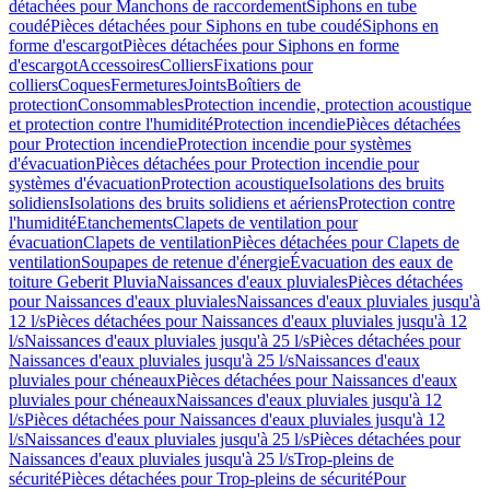
détachées pour Manchons de raccordement
Siphons en tube
coudé
Pièces détachées pour Siphons en tube coudé
Siphons en
forme d'escargot
Pièces détachées pour Siphons en forme
d'escargot
Accessoires
Colliers
Fixations pour
colliers
Coques
Fermetures
Joints
Boîtiers de
protection
Consommables
Protection incendie, protection acoustique
et protection contre l'humidité
Protection incendie
Pièces détachées
pour Protection incendie
Protection incendie pour systèmes
d'évacuation
Pièces détachées pour Protection incendie pour
systèmes d'évacuation
Protection acoustique
Isolations des bruits
solidiens
Isolations des bruits solidiens et aériens
Protection contre
l'humidité
Etanchements
Clapets de ventilation pour
évacuation
Clapets de ventilation
Pièces détachées pour Clapets de
ventilation
Soupapes de retenue d'énergie
Évacuation des eaux de
toiture Geberit Pluvia
Naissances d'eaux pluviales
Pièces détachées
pour Naissances d'eaux pluviales
Naissances d'eaux pluviales jusqu'à
12 l/s
Pièces détachées pour Naissances d'eaux pluviales jusqu'à 12
l/s
Naissances d'eaux pluviales jusqu'à 25 l/s
Pièces détachées pour
Naissances d'eaux pluviales jusqu'à 25 l/s
Naissances d'eaux
pluviales pour chéneaux
Pièces détachées pour Naissances d'eaux
pluviales pour chéneaux
Naissances d'eaux pluviales jusqu'à 12
l/s
Pièces détachées pour Naissances d'eaux pluviales jusqu'à 12
l/s
Naissances d'eaux pluviales jusqu'à 25 l/s
Pièces détachées pour
Naissances d'eaux pluviales jusqu'à 25 l/s
Trop-pleins de
sécurité
Pièces détachées pour Trop-pleins de sécurité
Pour