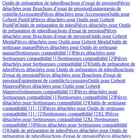
Outils de préparation de tubes
Bouchons d’essai de pression
Pièces
détachées pour Bouchons d’essai de pression
Équipements de
contrôle
Accessoires
Pièces détachées pour Accessoires
Outils pour
Geberit PushFit
Pièces détachées pour Outils pour Geberit
PushFit
Outils de préparation de tubes
Pièces détachées pour Outils
de préparation de tubes
Bouchons d'essai de pression
Pièces
détachées pour Bouchons d'essai de pression
Outils pour Geberit
Mepla
Pièces détachées pour Outils pour Geberit Mepla
Outils de
sertissage manuel
Pièces détachées pour Outils de sertissage
manuel
Sertisseuses compatibilité [1]
Pièces détachées pour
Sertisseuses compatibilité [1]
Sertisseuses compatibilité [2]
Pièces
détachées pour Sertisseuses compatibilité [2]
Outils de préparation de
tubes
Pièces détachées pour Outils de préparation de tubes
Bouchons
d'essai de pression
Pièces détachées pour Bouchons d'essai de
pression
Équipement de contrôle
Accessoires
Outils pour Geberit
Mapress
Pièces détachées pour Outils pour Geberit
Mapress
Sertisseuses compatibilité [1]
Pièces détachées pour
Sertisseuses compatibilité [1]
Sertisseuses compatibilité [2]
Pièces
détachées pour Sertisseuses compatibilité [2]
Outils de sertissage
compatibilité [1] / [2]
Pièces détachées pour Outils de sertissage
compatibilité [1] / [2]
Sertisseuses compatibilité [2XL]
Pièces
détachées pour Sertisseuses compatibilité [2XL]
Sertisseuses
compatibilité [3]
Pièces détachées pour Sertisseuses compatibilité
[3]
Outils de préparation de tubes
Pièces détachées pour Outils de
préparation de tubes
Bouchons d'essai de pression
Pièces détachées