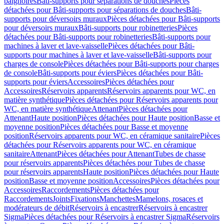
baignoires
Bâti-supports pour séparations de douches
Pièces
détachées pour Bâti-supports pour séparations de douches
Bâti-
supports pour déversoirs muraux
Pièces détachées pour Bâti-supports
pour déversoirs muraux
Bâti-supports pour robinetteries
Pièces
détachées pour Bâti-supports pour robinetteries
Bâti-supports pour
machines à laver et lave-vaisselle
Pièces détachées pour Bâti-
supports pour machines à laver et lave-vaisselle
Bâti-supports pour
charges de console
Pièces détachées pour Bâti-supports pour charges
de console
Bâti-supports pour éviers
Pièces détachées pour Bâti-
supports pour éviers
Accessoires
Pièces détachées pour
Accessoires
Réservoirs apparents
Réservoirs apparents pour WC, en
matière synthétique
Pièces détachées pour Réservoirs apparents pour
WC, en matière synthétique
Attenant
Pièces détachées pour
Attenant
Haute position
Pièces détachées pour Haute position
Basse et
moyenne position
Pièces détachées pour Basse et moyenne
position
Réservoirs apparents pour WC, en céramique sanitaire
Pièces
détachées pour Réservoirs apparents pour WC, en céramique
sanitaire
Attenant
Pièces détachées pour Attenant
Tubes de chasse
pour réservoirs apparents
Pièces détachées pour Tubes de chasse
pour réservoirs apparents
Haute position
Pièces détachées pour Haute
position
Basse et moyenne position
Accessoires
Pièces détachées pour
Accessoires
Raccordements
Pièces détachées pour
Raccordements
Joints
Fixations
Manchettes
Mamelons, rosaces et
modérateurs de débit
Réservoirs à encastrer
Réservoirs à encastrer
Sigma
Pièces détachées pour Réservoirs à encastrer Sigma
Réservoirs