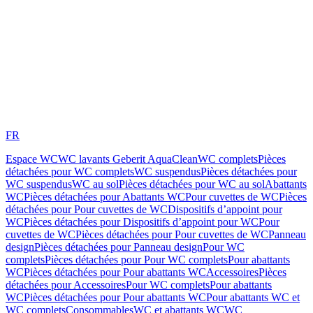
FR
Espace WC
WC lavants Geberit AquaClean
WC complets
Pièces
détachées pour WC complets
WC suspendus
Pièces détachées pour
WC suspendus
WC au sol
Pièces détachées pour WC au sol
Abattants
WC
Pièces détachées pour Abattants WC
Pour cuvettes de WC
Pièces
détachées pour Pour cuvettes de WC
Dispositifs d’appoint pour
WC
Pièces détachées pour Dispositifs d’appoint pour WC
Pour
cuvettes de WC
Pièces détachées pour Pour cuvettes de WC
Panneau
design
Pièces détachées pour Panneau design
Pour WC
complets
Pièces détachées pour Pour WC complets
Pour abattants
WC
Pièces détachées pour Pour abattants WC
Accessoires
Pièces
détachées pour Accessoires
Pour WC complets
Pour abattants
WC
Pièces détachées pour Pour abattants WC
Pour abattants WC et
WC complets
Consommables
WC et abattants WC
WC