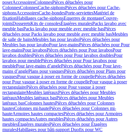
poser
Accessoires
Colonnes
Pièces détachées pour
Colonnes
Colonnes
Cache-siphons
Pièces détachées pour Cache-
siphons
Accessoires
Cache-bondes
Porte-serviettes
Matériel de
fixation
Habillages cache-siphons
Equerres de montage
Couvre-
joints
Dosserets
Kits de consoles
Étagères murales
Packs lavabo avec
meuble bas
Packs lavabo pour meuble avec meuble bas
Pièces
détachées pour Packs lavabo pour meuble avec meuble bas
Meubles
de salle de bains
Meubles bas pour lavabo
Pièces détachées pour
Meubles bas pour lavabo
Pour lave-mains
Pièces détachées pour Pour
lave-mains
Pour lavabos
Pièces détachées pour Pour lavabos
Pour
lavabos doubles
Pièces détachées pour Pour lavabos doubles
Pour
lavabos pour meuble
Pièces détachées pour Pour lavabos pour
meuble
Pour lave-mains d’angle
Pièces détachées pour Pour lave-
mains d’angle
Plans pour vasques
Pièces détachées pour Plans pour
vasques
Pour vasque à poser en forme de coupelle
Pièces détachées
pour Pour vasque à poser en forme de coupelle
Pour vasque à poser
rectangulaire
Pièces détachées pour Pour vasque à poser
rectangulaire
Meubles latéraux
Pièces détachées pour Meubles
latéraux
Meubles latéraux bas
Pièces détachées pour Meubles
latéraux bas
Colonnes hautes
Pièces détachées pour Colonnes
hautes
Colonnes mi-haute
Pièces détachées pour Colonnes mi-
haute
Armoires hautes compactes
Pièces détachées pour Armoires
hautes compactes
Autres meubles
Pièces détachées pour Autres
meubles
Étagères murales
Pièces détachées pour Étagères
murales
Habillages pour bâti-support Duofix pour WC