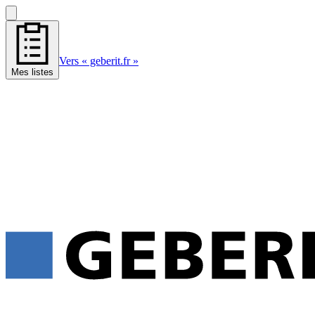
Vers « geberit.fr »
Mes listes