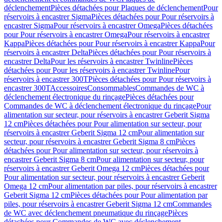
déclenchement
Pièces détachées pour Plaques de déclenchement
Pour
réservoirs à encastrer Sigma
Pièces détachées pour Pour réservoirs à
encastrer Sigma
Pour réservoirs à encastrer Omega
Pièces détachées
pour Pour réservoirs à encastrer Omega
Pour réservoirs à encastrer
Kappa
Pièces détachées pour Pour réservoirs à encastrer Kappa
Pour
réservoirs à encastrer Delta
Pièces détachées pour Pour réservoirs à
encastrer Delta
Pour les réservoirs à encastrer Twinline
Pièces
détachées pour Pour les réservoirs à encastrer Twinline
Pour
réservoirs à encastrer 300T
Pièces détachées pour Pour réservoirs à
encastrer 300T
Accessoires
Consommables
Commandes de WC à
déclenchement électronique du rinçage
Pièces détachées pour
Commandes de WC à déclenchement électronique du rinçage
Pour
alimentation sur secteur, pour réservoirs à encastrer Geberit Sigma
12 cm
Pièces détachées pour Pour alimentation sur secteur, pour
réservoirs à encastrer Geberit Sigma 12 cm
Pour alimentation sur
secteur, pour réservoirs à encastrer Geberit Sigma 8 cm
Pièces
détachées pour Pour alimentation sur secteur, pour réservoirs à
encastrer Geberit Sigma 8 cm
Pour alimentation sur secteur, pour
réservoirs à encastrer Geberit Omega 12 cm
Pièces détachées pour
Pour alimentation sur secteur, pour réservoirs à encastrer Geberit
Omega 12 cm
Pour alimentation par piles, pour réservoirs à encastrer
Geberit Sigma 12 cm
Pièces détachées pour Pour alimentation par
piles, pour réservoirs à encastrer Geberit Sigma 12 cm
Commandes
de WC avec déclenchement pneumatique du rinçage
Pièces
détachées pour Commandes de WC avec déclenchement