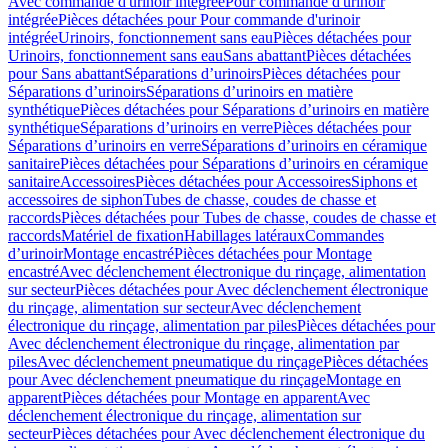
Avec commande d'urinoir intégrée
Pour commande d'urinoir
intégrée
Pièces détachées pour Pour commande d'urinoir
intégrée
Urinoirs, fonctionnement sans eau
Pièces détachées pour
Urinoirs, fonctionnement sans eau
Sans abattant
Pièces détachées
pour Sans abattant
Séparations d’urinoirs
Pièces détachées pour
Séparations d’urinoirs
Séparations d’urinoirs en matière
synthétique
Pièces détachées pour Séparations d’urinoirs en matière
synthétique
Séparations d’urinoirs en verre
Pièces détachées pour
Séparations d’urinoirs en verre
Séparations d’urinoirs en céramique
sanitaire
Pièces détachées pour Séparations d’urinoirs en céramique
sanitaire
Accessoires
Pièces détachées pour Accessoires
Siphons et
accessoires de siphon
Tubes de chasse, coudes de chasse et
raccords
Pièces détachées pour Tubes de chasse, coudes de chasse et
raccords
Matériel de fixation
Habillages latéraux
Commandes
dʼurinoir
Montage encastré
Pièces détachées pour Montage
encastré
Avec déclenchement électronique du rinçage, alimentation
sur secteur
Pièces détachées pour Avec déclenchement électronique
du rinçage, alimentation sur secteur
Avec déclenchement
électronique du rinçage, alimentation par piles
Pièces détachées pour
Avec déclenchement électronique du rinçage, alimentation par
piles
Avec déclenchement pneumatique du rinçage
Pièces détachées
pour Avec déclenchement pneumatique du rinçage
Montage en
apparent
Pièces détachées pour Montage en apparent
Avec
déclenchement électronique du rinçage, alimentation sur
secteur
Pièces détachées pour Avec déclenchement électronique du