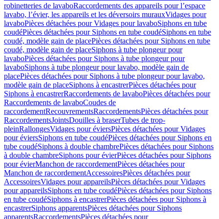
robinetteries de lavabo
Raccordements des appareils pour l’espace
lavabo, l’évier, les appareils et les déversoirs muraux
Vidages pour
lavabo
Pièces détachées pour Vidages pour lavabo
Siphons en tube
coudé
Pièces détachées pour Siphons en tube coudé
Siphons en tube
coudé, modèle gain de place
Pièces détachées pour Siphons en tube
coudé, modèle gain de place
Siphons à tube plongeur pour
lavabo
Pièces détachées pour Siphons à tube plongeur pour
lavabo
Siphons à tube plongeur pour lavabo, modèle gain de
place
Pièces détachées pour Siphons à tube plongeur pour lavabo,
modèle gain de place
Siphons à encastrer
Pièces détachées pour
Siphons à encastrer
Raccordements de lavabo
Pièces détachées pour
Raccordements de lavabo
Coudes de
raccordement
Recouvrements
Raccordements
Pièces détachées pour
Raccordements
Joints
Douilles à braser
Tubes de trop-
plein
Rallonges
Vidages pour éviers
Pièces détachées pour Vidages
pour éviers
Siphons en tube coudé
Pièces détachées pour Siphons en
tube coudé
Siphons à double chambre
Pièces détachées pour Siphons
à double chambre
Siphons pour évier
Pièces détachées pour Siphons
pour évier
Manchon de raccordement
Pièces détachées pour
Manchon de raccordement
Accessoires
Pièces détachées pour
Accessoires
Vidages pour appareils
Pièces détachées pour Vidages
pour appareils
Siphons en tube coudé
Pièces détachées pour Siphons
en tube coudé
Siphons à encastrer
Pièces détachées pour Siphons à
encastrer
Siphons apparents
Pièces détachées pour Siphons
apparents
Raccordements
Pièces détachées pour