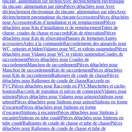
rinçage, alimentation sur secteur
Avec déclenchement électronique
du rinçage, alimentation par piles
Pièces détachées pour Avec
déclenchement électronique du rinçage, alimentation par piles
Avec
déclenchement pneumatique du rinçage
Accessoires
Pièces détachées
pour Accessoires
Kits d’installation et de remplacement
Pièces
détachées pour Kits d’installation et de remplacement
Tubes de
chasse, coudes de chasse et raccords
Kits de rénovation
Pièces
détachées pour Kits de rénovation
Plaques de fermeture
Autres
accessoires
Aides à la commande
Raccordements des appareils pour
WC, urinoirs et bidets
Vidages pour WC et vidoirs suspendus
Pièces
détachées pour Vidages pour WC et vidoirs suspendus
Coudes de
raccordement
Pièces détachées pour Coudes de
raccordement
Manchon de raccordement
Pièces détachées pour
Manchon de raccordement
Kits de raccordement
Pièces détachées
pour Kits de raccordement
Rallonges de coude de chasse
Pièces
détachées pour Rallonges de coude de chasse
Raccords en
PVC
Pièces détachées pour Raccords en PVC
Manchettes et cache-
boulons
Raccords de transition et pièces de connexion
Vidages pour
urinoirs
Pièces détachées pour Vidages pour urinoirs
Siphons pour
urinoir
Pièces détachées pour Siphons pour urinoir
Siphons en forme
d’escargot
Pièces détachées pour Siphons en forme
d’escargot
Siphons à encastrer
Pièces détachées pour Siphons à
encastrer
Siphons en tube coudé
Pièces détachées pour Siphons en
tube coudé
Rallonges de coude de chasse et tube de chasse
Pièces
détachées pour Rallonges de coude de chasse et tube de