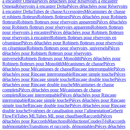
à encastrer Omega
Pièces détachées pour Réservoirs à encastrer
Omega
Réservoirs à encastrer Delta
Pièces détachées pour Réservoirs
à encastrer Delta
Tubes de chasse
Accessoires
Mécanismes de chasse
et robinets flotteurs
Robinets flotteurs
Pièces détachées pour Robinets
flotteurs
Robinets flotteurs pour réservoirs apparents
Pièces détachées
pour Robinets flotteurs pour réservoirs apparents
Robinets flotteurs
pour réservoirs à encastrer
Pièces détachées pour Robinets flotteurs
pour réservoirs à encastrer
Robinets flotteurs pour réservoirs en
céramique
Pièces détachées pour Robinets flotteurs pour réservoirs
en céramique
Robinets flotteurs pour réservoirs, universels
Pièces
détachées pour Robinets flotteurs pour réservoirs,
universels
Robinets flotteurs pour Monolith
Pièces détachées pour
Robinets flotteurs pour Monolith
Mécanismes de chasse
Pièces
détachées pour Mécanismes de chasse
Rinçage interrompable
Pièces
détachées pour Rinçage interrompable
Rinçage simple touche
Pièces
détachées pour Rinçage simple touche
Rinçage double touche
Pièces
détachées pour Rinçage double touche
Mécanismes de chasse
complets
Pièces détachées pour Mécanismes de chasse
complets
Rinçage interrompable
Pièces détachées pour Rinçage
interrompable
Rinçage simple touche
Pièces détachées pour Rinçage
simple touche
Rinçage double touche
Pièces détachées pour Rinçage
double touche
Systèmes de canalisation pour l’alimentation
Geberit
FlowFit
Tubes ML
Tubes ML pour chauffage
Raccords
Pièces
détachées pour Raccords
Manchons
Réductions
Coudes
Tés
Raccords
indémontables
Transitions et raccords, démontables
Pièces détachées