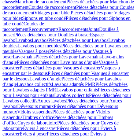
chasse
Manchon de raccordement
Pièces détachées pour Manchon de
raccordement
Coudes de raccordement
Pièces détachées pour Coudes
de raccordement
Vidages pour bidet
Pièces détachées pour Vidages
pour bidet
Siphons en tube coudé
Pièces détachées pour Siphons en
tube coudé
Coudes de
raccordement
Recouvrements
Raccordements
Joints
Douilles à
braser
Pièces détachées pour Douilles à braser
Espace
lavabo
Lavabos
Lavabos
Pièces détachées pour Lavabos
Lavabos
doubles
Lavabos pour meubles
Pièces détachées pour Lavabos pour
meubles
Vasques à poser
Pièces détachées pour Vasques à
poser
Lave-mains
Pièces détachées pour Lave-mains
Lave-mains
d’angle
Pièces détachées pour Lave-mains d’angle
Vasques à
encastrer
Pièces détachées pour Vasques à encastrer
Vasques à
encastrer par le dessous
Pièces détachées pour Vasques à encastrer
par le dessous
Lavabos d’angle
Pièces détachées pour Lavabos
d’angle
Lavabos collectifs
Lavabos adaptés PMR
Pièces détachées
pour Lavabos adaptés PMR
Lavabos pour enfants
Pièces détachées
pour Lavabos pour enfants
Lavabos collectifs
Pièces détachées pour
Lavabos collectifs
Autres lavabos
Pièces détachées pour Autres
lavabos
Déversoirs muraux
Pièces détachées pour Déversoirs
muraux
Vidoirs suspendus
Pièces détachées pour Vidoirs
suspendus
Timbres dʼoffice
Pièces détachées pour Timbres
dʼoffice
Cuves de laboratoire
Pièces détachées pour Cuves de
laboratoire
Éviers à encastrer
Pièces détachées pour Éviers à
encastrer
Éviers à poser
Pièces détachées pour Éviers à