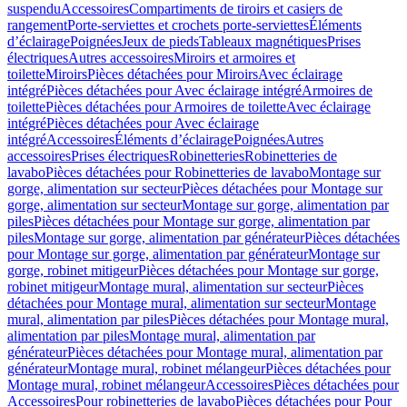
suspendu
Accessoires
Compartiments de tiroirs et casiers de
rangement
Porte-serviettes et crochets porte-serviettes
Éléments
d’éclairage
Poignées
Jeux de pieds
Tableaux magnétiques
Prises
électriques
Autres accessoires
Miroirs et armoires et
toilette
Miroirs
Pièces détachées pour Miroirs
Avec éclairage
intégré
Pièces détachées pour Avec éclairage intégré
Armoires de
toilette
Pièces détachées pour Armoires de toilette
Avec éclairage
intégré
Pièces détachées pour Avec éclairage
intégré
Accessoires
Éléments d’éclairage
Poignées
Autres
accessoires
Prises électriques
Robinetteries
Robinetteries de
lavabo
Pièces détachées pour Robinetteries de lavabo
Montage sur
gorge, alimentation sur secteur
Pièces détachées pour Montage sur
gorge, alimentation sur secteur
Montage sur gorge, alimentation par
piles
Pièces détachées pour Montage sur gorge, alimentation par
piles
Montage sur gorge, alimentation par générateur
Pièces détachées
pour Montage sur gorge, alimentation par générateur
Montage sur
gorge, robinet mitigeur
Pièces détachées pour Montage sur gorge,
robinet mitigeur
Montage mural, alimentation sur secteur
Pièces
détachées pour Montage mural, alimentation sur secteur
Montage
mural, alimentation par piles
Pièces détachées pour Montage mural,
alimentation par piles
Montage mural, alimentation par
générateur
Pièces détachées pour Montage mural, alimentation par
générateur
Montage mural, robinet mélangeur
Pièces détachées pour
Montage mural, robinet mélangeur
Accessoires
Pièces détachées pour
Accessoires
Pour robinetteries de lavabo
Pièces détachées pour Pour