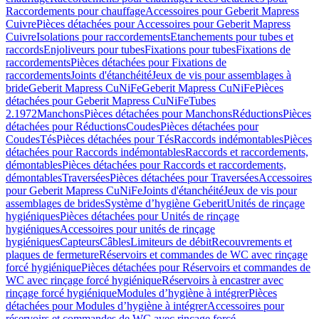
Raccordements pour chauffage
Accessoires pour Geberit Mapress
Cuivre
Pièces détachées pour Accessoires pour Geberit Mapress
Cuivre
Isolations pour raccordements
Etanchements pour tubes et
raccords
Enjoliveurs pour tubes
Fixations pour tubes
Fixations de
raccordements
Pièces détachées pour Fixations de
raccordements
Joints d'étanchéité
Jeux de vis pour assemblages à
bride
Geberit Mapress CuNiFe
Geberit Mapress CuNiFe
Pièces
détachées pour Geberit Mapress CuNiFe
Tubes
2.1972
Manchons
Pièces détachées pour Manchons
Réductions
Pièces
détachées pour Réductions
Coudes
Pièces détachées pour
Coudes
Tés
Pièces détachées pour Tés
Raccords indémontables
Pièces
détachées pour Raccords indémontables
Raccords et raccordements,
démontables
Pièces détachées pour Raccords et raccordements,
démontables
Traversées
Pièces détachées pour Traversées
Accessoires
pour Geberit Mapress CuNiFe
Joints d'étanchéité
Jeux de vis pour
assemblages de brides
Système d’hygiène Geberit
Unités de rinçage
hygiéniques
Pièces détachées pour Unités de rinçage
hygiéniques
Accessoires pour unités de rinçage
hygiéniques
Capteurs
Câbles
Limiteurs de débit
Recouvrements et
plaques de fermeture
Réservoirs et commandes de WC avec rinçage
forcé hygiénique
Pièces détachées pour Réservoirs et commandes de
WC avec rinçage forcé hygiénique
Réservoirs à encastrer avec
rinçage forcé hygiénique
Modules d’hygiène à intégrer
Pièces
détachées pour Modules d’hygiène à intégrer
Accessoires pour
réservoirs et commandes de WC avec rinçage forcé