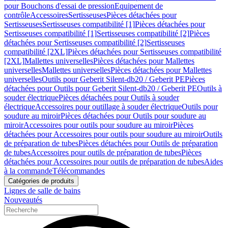
pour Bouchons d'essai de pression
Equipement de
contrôle
Accessoires
Sertisseuses
Pièces détachées pour
Sertisseuses
Sertisseuses compatibilité [1]
Pièces détachées pour
Sertisseuses compatibilité [1]
Sertisseuses compatibilité [2]
Pièces
détachées pour Sertisseuses compatibilité [2]
Sertisseuses
compatibilité [2XL]
Pièces détachées pour Sertisseuses compatibilité
[2XL]
Mallettes universelles
Pièces détachées pour Mallettes
universelles
Mallettes universelles
Pièces détachées pour Mallettes
universelles
Outils pour Geberit Silent-db20 / Geberit PE
Pièces
détachées pour Outils pour Geberit Silent-db20 / Geberit PE
Outils à
souder électrique
Pièces détachées pour Outils à souder
électrique
Accessoires pour outillage à souder électrique
Outils pour
soudure au miroir
Pièces détachées pour Outils pour soudure au
miroir
Accessoires pour outils pour soudure au miroir
Pièces
détachées pour Accessoires pour outils pour soudure au miroir
Outils
de préparation de tubes
Pièces détachées pour Outils de préparation
de tubes
Accessoires pour outils de préparation de tubes
Pièces
détachées pour Accessoires pour outils de préparation de tubes
Aides
à la commande
Télécommandes
Catégories de produits
Lignes de salle de bains
Nouveautés