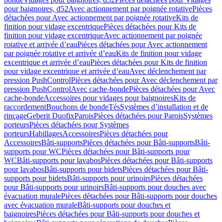
pour baignoires, d52
Avec actionnement par poignée rotative
Pièces
détachées pour Avec actionnement par poignée rotative
Kits de
finition pour vidage excentrique
Pièces détachées pour Kits de
finition pour vidage excentrique
Avec actionnement par poignée
rotative et arrivée d’eau
Pièces détachées pour Avec actionnement
par poignée rotative et arrivée d’eau
Kits de finition pour vidage
excentrique et arrivée d’eau
Pièces détachées pour Kits de finition
pour vidage excentrique et arrivée d’eau
Avec déclenchement par
pression PushControl
Pièces détachées pour Avec déclenchement par
pression PushControl
Avec cache-bonde
Pièces détachées pour Avec
cache-bonde
Accessoires pour vidages pour baignoires
Kits de
raccordement
Bouchons de bonde
Tés
Systèmes d’installation et de
rinçage
Geberit Duofix
Parois
Pièces détachées pour Parois
Systèmes
porteurs
Pièces détachées pour Systèmes
porteurs
Habillages
Accessoires
Pièces détachées pour
Accessoires
Bâti-supports
Pièces détachées pour Bâti-supports
Bâti-
supports pour WC
Pièces détachées pour Bâti-supports pour
WC
Bâti-supports pour lavabos
Pièces détachées pour Bâti-supports
pour lavabos
Bâti-supports pour bidets
Pièces détachées pour Bâti-
supports pour bidets
Bâti-supports pour urinoirs
Pièces détachées
pour Bâti-supports pour urinoirs
Bâti-supports pour douches avec
évacuation murale
Pièces détachées pour Bâti-supports pour douches
avec évacuation murale
Bâti-supports pour douches et
baignoires
Pièces détachées pour Bâti-supports pour douches et