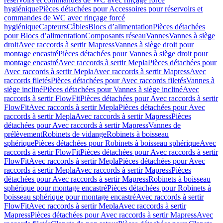
hygiénique
Pièces détachées pour Accessoires pour réservoirs et
commandes de WC avec rinçage forcé
hygiénique
Capteurs
Câbles
Blocs d’alimentation
Pièces détachées
pour Blocs d’alimentation
Composants réseau
Vannes
Vannes à siège
droit
Avec raccords à sertir Mapress
Vannes à siège droit pour
montage encastré
Pièces détachées pour Vannes à siège droit pour
montage encastré
Avec raccords à sertir Mepla
Pièces détachées pour
Avec raccords à sertir Mepla
Avec raccords à sertir Mapress
Avec
raccords filetés
Pièces détachées pour Avec raccords filetés
Vannes à
siège incliné
Pièces détachées pour Vannes à siège incliné
Avec
raccords à sertir FlowFit
Pièces détachées pour Avec raccords à sertir
FlowFit
Avec raccords à sertir Mepla
Pièces détachées pour Avec
raccords à sertir Mepla
Avec raccords à sertir Mapress
Pièces
détachées pour Avec raccords à sertir Mapress
Vannes de
prélèvement
Robinets de vidange
Robinets à boisseau
sphérique
Pièces détachées pour Robinets à boisseau sphérique
Avec
raccords à sertir FlowFit
Pièces détachées pour Avec raccords à sertir
FlowFit
Avec raccords à sertir Mepla
Pièces détachées pour Avec
raccords à sertir Mepla
Avec raccords à sertir Mapress
Pièces
détachées pour Avec raccords à sertir Mapress
Robinets à boisseau
sphérique pour montage encastré
Pièces détachées pour Robinets à
boisseau sphérique pour montage encastré
Avec raccords à sertir
FlowFit
Avec raccords à sertir Mepla
Avec raccords à sertir
Mapress
Pièces détachées pour Avec raccords à sertir Mapress
Avec