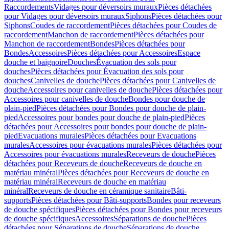
Raccordements
Vidages pour déversoirs muraux
Pièces détachées
pour Vidages pour déversoirs muraux
Siphons
Pièces détachées pour
Siphons
Coudes de raccordement
Pièces détachées pour Coudes de
raccordement
Manchon de raccordement
Pièces détachées pour
Manchon de raccordement
Bondes
Pièces détachées pour
Bondes
Accessoires
Pièces détachées pour Accessoires
Espace
douche et baignoire
Douches
Évacuation des sols pour
douches
Pièces détachées pour Évacuation des sols pour
douches
Canivelles de douche
Pièces détachées pour Canivelles de
douche
Accessoires pour canivelles de douche
Pièces détachées pour
Accessoires pour canivelles de douche
Bondes pour douche de
plain-pied
Pièces détachées pour Bondes pour douche de plain-
pied
Accessoires pour bondes pour douche de plain-pied
Pièces
détachées pour Accessoires pour bondes pour douche de plain-
pied
Evacuations murales
Pièces détachées pour Evacuations
murales
Accessoires pour évacuations murales
Pièces détachées pour
Accessoires pour évacuations murales
Receveurs de douche
Pièces
détachées pour Receveurs de douche
Receveurs de douche en
matériau minéral
Pièces détachées pour Receveurs de douche en
matériau minéral
Receveurs de douche en matériau
minéral
Receveurs de douche en céramique sanitaire
Bâti-
supports
Pièces détachées pour Bâti-supports
Bondes pour receveurs
de douche spécifiques
Pièces détachées pour Bondes pour receveurs
de douche spécifiques
Accessoires
Séparations de douche
Pièces
détachées pour Séparations de douche
Séparations de douche