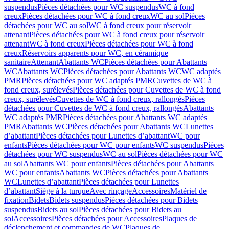
suspendus
Pièces détachées pour WC suspendus
WC à fond
creux
Pièces détachées pour WC à fond creux
WC au sol
Pièces
détachées pour WC au sol
WC à fond creux pour réservoir
attenant
Pièces détachées pour WC à fond creux pour réservoir
attenant
WC à fond creux
Pièces détachées pour WC à fond
creux
Réservoirs apparents pour WC, en céramique
sanitaire
Attenant
Abattants WC
Pièces détachées pour Abattants
WC
Abattants WC
Pièces détachées pour Abattants WC
WC adaptés
PMR
Pièces détachées pour WC adaptés PMR
Cuvettes de WC à
fond creux, surélevés
Pièces détachées pour Cuvettes de WC à fond
creux, surélevés
Cuvettes de WC à fond creux, rallongés
Pièces
détachées pour Cuvettes de WC à fond creux, rallongés
Abattants
WC adaptés PMR
Pièces détachées pour Abattants WC adaptés
PMR
Abattants WC
Pièces détachées pour Abattants WC
Lunettes
d’abattant
Pièces détachées pour Lunettes d’abattant
WC pour
enfants
Pièces détachées pour WC pour enfants
WC suspendus
Pièces
détachées pour WC suspendus
WC au sol
Pièces détachées pour WC
au sol
Abattants WC pour enfants
Pièces détachées pour Abattants
WC pour enfants
Abattants WC
Pièces détachées pour Abattants
WC
Lunettes d’abattant
Pièces détachées pour Lunettes
d’abattant
Siège à la turque
Avec rinçage
Accessoires
Matériel de
fixation
Bidets
Bidets suspendus
Pièces détachées pour Bidets
suspendus
Bidets au sol
Pièces détachées pour Bidets au
sol
Accessoires
Pièces détachées pour Accessoires
Plaques de
déclenchement et commandes de WC
Plaques de