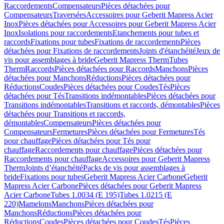
Raccordements
Compensateurs
Pièces détachées pour
Compensateurs
Traversées
Accessoires pour Geberit Mapress Acier
Inox
Pièces détachées pour Accessoires pour Geberit Mapress Acier
Inox
Isolations pour raccordements
Etanchements pour tubes et
raccords
Fixations pour tubes
Fixations de raccordements
Pièces
détachées pour Fixations de raccordements
Joints d'étanchéité
Jeux de
vis pour assemblages à bride
Geberit Mapress Therm
Tubes
Therm
Raccords
Pièces détachées pour Raccords
Manchons
Pièces
détachées pour Manchons
Réductions
Pièces détachées pour
Réductions
Coudes
Pièces détachées pour Coudes
Tés
Pièces
détachées pour Tés
Transitions indémontables
Pièces détachées pour
Transitions indémontables
Transitions et raccords, démontables
Pièces
détachées pour Transitions et raccords,
démontables
Compensateurs
Pièces détachées pour
Compensateurs
Fermetures
Pièces détachées pour Fermetures
Tés
pour chauffage
Pièces détachées pour Tés pour
chauffage
Raccordements pour chauffage
Pièces détachées pour
Raccordements pour chauffage
Accessoires pour Geberit Mapress
Therm
Joints d’étanchéité
Packs de vis pour assemblages à
bride
Fixations pour tubes
Geberit Mapress Acier Carbone
Geberit
Mapress Acier Carbone
Pièces détachées pour Geberit Mapress
Acier Carbone
Tubes 1.0034 (E 195)
Tubes 1.0215 (E
220)
Mamelons
Manchons
Pièces détachées pour
Manchons
Réductions
Pièces détachées pour
Réductions
Coudes
Pièces détachées pour Coudes
Tés
Pièces