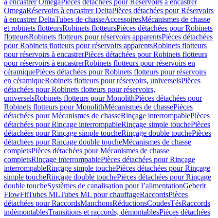
à encastrer Omega
Pièces détachées pour Réservoirs à encastrer
Omega
Réservoirs à encastrer Delta
Pièces détachées pour Réservoirs
à encastrer Delta
Tubes de chasse
Accessoires
Mécanismes de chasse
et robinets flotteurs
Robinets flotteurs
Pièces détachées pour Robinets
flotteurs
Robinets flotteurs pour réservoirs apparents
Pièces détachées
pour Robinets flotteurs pour réservoirs apparents
Robinets flotteurs
pour réservoirs à encastrer
Pièces détachées pour Robinets flotteurs
pour réservoirs à encastrer
Robinets flotteurs pour réservoirs en
céramique
Pièces détachées pour Robinets flotteurs pour réservoirs
en céramique
Robinets flotteurs pour réservoirs, universels
Pièces
détachées pour Robinets flotteurs pour réservoirs,
universels
Robinets flotteurs pour Monolith
Pièces détachées pour
Robinets flotteurs pour Monolith
Mécanismes de chasse
Pièces
détachées pour Mécanismes de chasse
Rinçage interrompable
Pièces
détachées pour Rinçage interrompable
Rinçage simple touche
Pièces
détachées pour Rinçage simple touche
Rinçage double touche
Pièces
détachées pour Rinçage double touche
Mécanismes de chasse
complets
Pièces détachées pour Mécanismes de chasse
complets
Rinçage interrompable
Pièces détachées pour Rinçage
interrompable
Rinçage simple touche
Pièces détachées pour Rinçage
simple touche
Rinçage double touche
Pièces détachées pour Rinçage
double touche
Systèmes de canalisation pour l’alimentation
Geberit
FlowFit
Tubes ML
Tubes ML pour chauffage
Raccords
Pièces
détachées pour Raccords
Manchons
Réductions
Coudes
Tés
Raccords
indémontables
Transitions et raccords, démontables
Pièces détachées