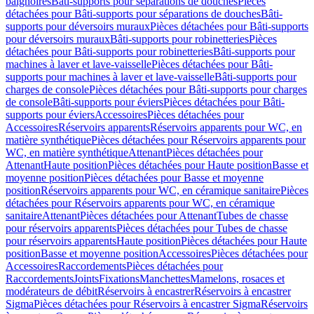
baignoires
Bâti-supports pour séparations de douches
Pièces
détachées pour Bâti-supports pour séparations de douches
Bâti-
supports pour déversoirs muraux
Pièces détachées pour Bâti-supports
pour déversoirs muraux
Bâti-supports pour robinetteries
Pièces
détachées pour Bâti-supports pour robinetteries
Bâti-supports pour
machines à laver et lave-vaisselle
Pièces détachées pour Bâti-
supports pour machines à laver et lave-vaisselle
Bâti-supports pour
charges de console
Pièces détachées pour Bâti-supports pour charges
de console
Bâti-supports pour éviers
Pièces détachées pour Bâti-
supports pour éviers
Accessoires
Pièces détachées pour
Accessoires
Réservoirs apparents
Réservoirs apparents pour WC, en
matière synthétique
Pièces détachées pour Réservoirs apparents pour
WC, en matière synthétique
Attenant
Pièces détachées pour
Attenant
Haute position
Pièces détachées pour Haute position
Basse et
moyenne position
Pièces détachées pour Basse et moyenne
position
Réservoirs apparents pour WC, en céramique sanitaire
Pièces
détachées pour Réservoirs apparents pour WC, en céramique
sanitaire
Attenant
Pièces détachées pour Attenant
Tubes de chasse
pour réservoirs apparents
Pièces détachées pour Tubes de chasse
pour réservoirs apparents
Haute position
Pièces détachées pour Haute
position
Basse et moyenne position
Accessoires
Pièces détachées pour
Accessoires
Raccordements
Pièces détachées pour
Raccordements
Joints
Fixations
Manchettes
Mamelons, rosaces et
modérateurs de débit
Réservoirs à encastrer
Réservoirs à encastrer
Sigma
Pièces détachées pour Réservoirs à encastrer Sigma
Réservoirs