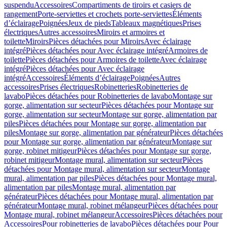
suspendu
Accessoires
Compartiments de tiroirs et casiers de
rangement
Porte-serviettes et crochets porte-serviettes
Éléments
d’éclairage
Poignées
Jeux de pieds
Tableaux magnétiques
Prises
électriques
Autres accessoires
Miroirs et armoires et
toilette
Miroirs
Pièces détachées pour Miroirs
Avec éclairage
intégré
Pièces détachées pour Avec éclairage intégré
Armoires de
toilette
Pièces détachées pour Armoires de toilette
Avec éclairage
intégré
Pièces détachées pour Avec éclairage
intégré
Accessoires
Éléments d’éclairage
Poignées
Autres
accessoires
Prises électriques
Robinetteries
Robinetteries de
lavabo
Pièces détachées pour Robinetteries de lavabo
Montage sur
gorge, alimentation sur secteur
Pièces détachées pour Montage sur
gorge, alimentation sur secteur
Montage sur gorge, alimentation par
piles
Pièces détachées pour Montage sur gorge, alimentation par
piles
Montage sur gorge, alimentation par générateur
Pièces détachées
pour Montage sur gorge, alimentation par générateur
Montage sur
gorge, robinet mitigeur
Pièces détachées pour Montage sur gorge,
robinet mitigeur
Montage mural, alimentation sur secteur
Pièces
détachées pour Montage mural, alimentation sur secteur
Montage
mural, alimentation par piles
Pièces détachées pour Montage mural,
alimentation par piles
Montage mural, alimentation par
générateur
Pièces détachées pour Montage mural, alimentation par
générateur
Montage mural, robinet mélangeur
Pièces détachées pour
Montage mural, robinet mélangeur
Accessoires
Pièces détachées pour
Accessoires
Pour robinetteries de lavabo
Pièces détachées pour Pour