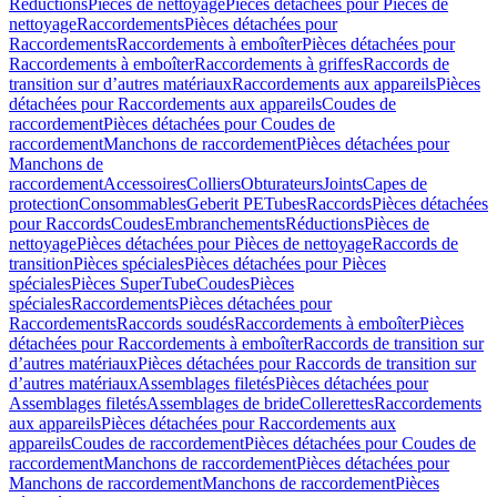
Réductions
Pièces de nettoyage
Pièces détachées pour Pièces de
nettoyage
Raccordements
Pièces détachées pour
Raccordements
Raccordements à emboîter
Pièces détachées pour
Raccordements à emboîter
Raccordements à griffes
Raccords de
transition sur d’autres matériaux
Raccordements aux appareils
Pièces
détachées pour Raccordements aux appareils
Coudes de
raccordement
Pièces détachées pour Coudes de
raccordement
Manchons de raccordement
Pièces détachées pour
Manchons de
raccordement
Accessoires
Colliers
Obturateurs
Joints
Capes de
protection
Consommables
Geberit PE
Tubes
Raccords
Pièces détachées
pour Raccords
Coudes
Embranchements
Réductions
Pièces de
nettoyage
Pièces détachées pour Pièces de nettoyage
Raccords de
transition
Pièces spéciales
Pièces détachées pour Pièces
spéciales
Pièces SuperTube
Coudes
Pièces
spéciales
Raccordements
Pièces détachées pour
Raccordements
Raccords soudés
Raccordements à emboîter
Pièces
détachées pour Raccordements à emboîter
Raccords de transition sur
d’autres matériaux
Pièces détachées pour Raccords de transition sur
d’autres matériaux
Assemblages filetés
Pièces détachées pour
Assemblages filetés
Assemblages de bride
Collerettes
Raccordements
aux appareils
Pièces détachées pour Raccordements aux
appareils
Coudes de raccordement
Pièces détachées pour Coudes de
raccordement
Manchons de raccordement
Pièces détachées pour
Manchons de raccordement
Manchons de raccordement
Pièces