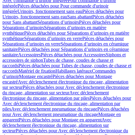
Avec commande d'urinoir intégrée
Pour commande d'urinoir
intégrée
Pièces détachées pour Pour commande d'urinoir
intégrée
Urinoirs, fonctionnement sans eau
Pièces détachées pour
Urinoirs, fonctionnement sans eau
Sans abattant
Pièces détachées
pour Sans abattant
Séparations d’urinoirs
Pièces détachées pour
Séparations d’urinoirs
Séparations d’urinoirs en matière
synthétique
Pièces détachées pour Séparations d’urinoirs en matière
synthétique
Séparations d’urinoirs en verre
Pièces détachées pour
Séparations d’urinoirs en verre
Séparations d’urinoirs en céramique
sanitaire
Pièces détachées pour Séparations d’urinoirs en céramique
sanitaire
Accessoires
Pièces détachées pour Accessoires
Siphons et
accessoires de siphon
Tubes de chasse, coudes de chasse et
raccords
Pièces détachées pour Tubes de chasse, coudes de chasse et
raccords
Matériel de fixation
Habillages latéraux
Commandes
dʼurinoir
Montage encastré
Pièces détachées pour Montage
encastré
Avec déclenchement électronique du rinçage, alimentation
sur secteur
Pièces détachées pour Avec déclenchement électronique
du rinçage, alimentation sur secteur
Avec déclenchement
électronique du rinçage, alimentation par piles
Pièces détachées pour
Avec déclenchement électronique du rinçage, alimentation par
piles
Avec déclenchement pneumatique du rinçage
Pièces détachées
pour Avec déclenchement pneumatique du rinçage
Montage en
apparent
Pièces détachées pour Montage en apparent
Avec
déclenchement électronique du rinçage, alimentation sur
secteur
Pièces détachées pour Avec déclenchement électronique du