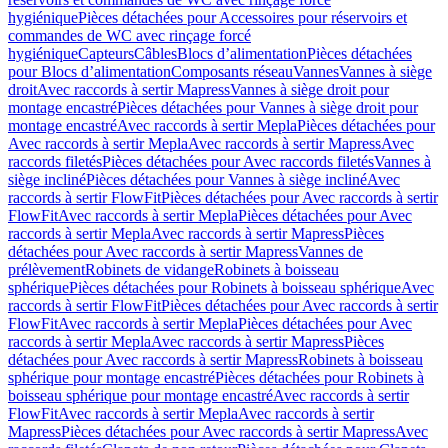
hygiénique
Pièces détachées pour Accessoires pour réservoirs et
commandes de WC avec rinçage forcé
hygiénique
Capteurs
Câbles
Blocs d’alimentation
Pièces détachées
pour Blocs d’alimentation
Composants réseau
Vannes
Vannes à siège
droit
Avec raccords à sertir Mapress
Vannes à siège droit pour
montage encastré
Pièces détachées pour Vannes à siège droit pour
montage encastré
Avec raccords à sertir Mepla
Pièces détachées pour
Avec raccords à sertir Mepla
Avec raccords à sertir Mapress
Avec
raccords filetés
Pièces détachées pour Avec raccords filetés
Vannes à
siège incliné
Pièces détachées pour Vannes à siège incliné
Avec
raccords à sertir FlowFit
Pièces détachées pour Avec raccords à sertir
FlowFit
Avec raccords à sertir Mepla
Pièces détachées pour Avec
raccords à sertir Mepla
Avec raccords à sertir Mapress
Pièces
détachées pour Avec raccords à sertir Mapress
Vannes de
prélèvement
Robinets de vidange
Robinets à boisseau
sphérique
Pièces détachées pour Robinets à boisseau sphérique
Avec
raccords à sertir FlowFit
Pièces détachées pour Avec raccords à sertir
FlowFit
Avec raccords à sertir Mepla
Pièces détachées pour Avec
raccords à sertir Mepla
Avec raccords à sertir Mapress
Pièces
détachées pour Avec raccords à sertir Mapress
Robinets à boisseau
sphérique pour montage encastré
Pièces détachées pour Robinets à
boisseau sphérique pour montage encastré
Avec raccords à sertir
FlowFit
Avec raccords à sertir Mepla
Avec raccords à sertir
Mapress
Pièces détachées pour Avec raccords à sertir Mapress
Avec