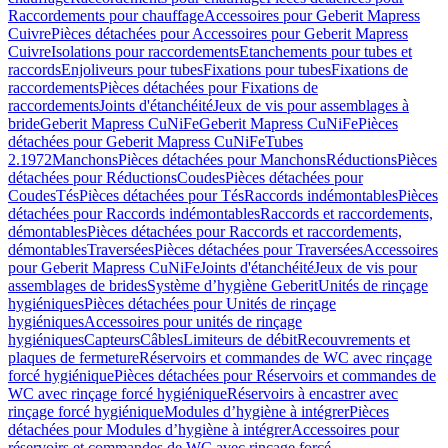
Raccordements pour chauffage
Accessoires pour Geberit Mapress
Cuivre
Pièces détachées pour Accessoires pour Geberit Mapress
Cuivre
Isolations pour raccordements
Etanchements pour tubes et
raccords
Enjoliveurs pour tubes
Fixations pour tubes
Fixations de
raccordements
Pièces détachées pour Fixations de
raccordements
Joints d'étanchéité
Jeux de vis pour assemblages à
bride
Geberit Mapress CuNiFe
Geberit Mapress CuNiFe
Pièces
détachées pour Geberit Mapress CuNiFe
Tubes
2.1972
Manchons
Pièces détachées pour Manchons
Réductions
Pièces
détachées pour Réductions
Coudes
Pièces détachées pour
Coudes
Tés
Pièces détachées pour Tés
Raccords indémontables
Pièces
détachées pour Raccords indémontables
Raccords et raccordements,
démontables
Pièces détachées pour Raccords et raccordements,
démontables
Traversées
Pièces détachées pour Traversées
Accessoires
pour Geberit Mapress CuNiFe
Joints d'étanchéité
Jeux de vis pour
assemblages de brides
Système d’hygiène Geberit
Unités de rinçage
hygiéniques
Pièces détachées pour Unités de rinçage
hygiéniques
Accessoires pour unités de rinçage
hygiéniques
Capteurs
Câbles
Limiteurs de débit
Recouvrements et
plaques de fermeture
Réservoirs et commandes de WC avec rinçage
forcé hygiénique
Pièces détachées pour Réservoirs et commandes de
WC avec rinçage forcé hygiénique
Réservoirs à encastrer avec
rinçage forcé hygiénique
Modules d’hygiène à intégrer
Pièces
détachées pour Modules d’hygiène à intégrer
Accessoires pour
réservoirs et commandes de WC avec rinçage forcé