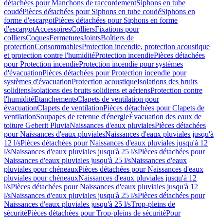
détachées pour Manchons de raccordement
Siphons en tube
coudé
Pièces détachées pour Siphons en tube coudé
Siphons en
forme d'escargot
Pièces détachées pour Siphons en forme
d'escargot
Accessoires
Colliers
Fixations pour
colliers
Coques
Fermetures
Joints
Boîtiers de
protection
Consommables
Protection incendie, protection acoustique
et protection contre l'humidité
Protection incendie
Pièces détachées
pour Protection incendie
Protection incendie pour systèmes
d'évacuation
Pièces détachées pour Protection incendie pour
systèmes d'évacuation
Protection acoustique
Isolations des bruits
solidiens
Isolations des bruits solidiens et aériens
Protection contre
l'humidité
Etanchements
Clapets de ventilation pour
évacuation
Clapets de ventilation
Pièces détachées pour Clapets de
ventilation
Soupapes de retenue d'énergie
Évacuation des eaux de
toiture Geberit Pluvia
Naissances d'eaux pluviales
Pièces détachées
pour Naissances d'eaux pluviales
Naissances d'eaux pluviales jusqu'à
12 l/s
Pièces détachées pour Naissances d'eaux pluviales jusqu'à 12
l/s
Naissances d'eaux pluviales jusqu'à 25 l/s
Pièces détachées pour
Naissances d'eaux pluviales jusqu'à 25 l/s
Naissances d'eaux
pluviales pour chéneaux
Pièces détachées pour Naissances d'eaux
pluviales pour chéneaux
Naissances d'eaux pluviales jusqu'à 12
l/s
Pièces détachées pour Naissances d'eaux pluviales jusqu'à 12
l/s
Naissances d'eaux pluviales jusqu'à 25 l/s
Pièces détachées pour
Naissances d'eaux pluviales jusqu'à 25 l/s
Trop-pleins de
sécurité
Pièces détachées pour Trop-pleins de sécurité
Pour