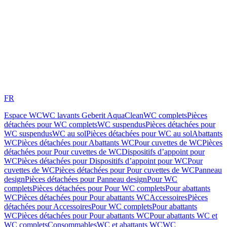
FR
Espace WC
WC lavants Geberit AquaClean
WC complets
Pièces
détachées pour WC complets
WC suspendus
Pièces détachées pour
WC suspendus
WC au sol
Pièces détachées pour WC au sol
Abattants
WC
Pièces détachées pour Abattants WC
Pour cuvettes de WC
Pièces
détachées pour Pour cuvettes de WC
Dispositifs d’appoint pour
WC
Pièces détachées pour Dispositifs d’appoint pour WC
Pour
cuvettes de WC
Pièces détachées pour Pour cuvettes de WC
Panneau
design
Pièces détachées pour Panneau design
Pour WC
complets
Pièces détachées pour Pour WC complets
Pour abattants
WC
Pièces détachées pour Pour abattants WC
Accessoires
Pièces
détachées pour Accessoires
Pour WC complets
Pour abattants
WC
Pièces détachées pour Pour abattants WC
Pour abattants WC et
WC complets
Consommables
WC et abattants WC
WC