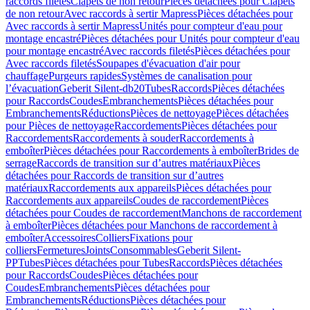
raccords filetés
Clapets de non retour
Pièces détachées pour Clapets
de non retour
Avec raccords à sertir Mapress
Pièces détachées pour
Avec raccords à sertir Mapress
Unités pour compteur d'eau pour
montage encastré
Pièces détachées pour Unités pour compteur d'eau
pour montage encastré
Avec raccords filetés
Pièces détachées pour
Avec raccords filetés
Soupapes d'évacuation d'air pour
chauffage
Purgeurs rapides
Systèmes de canalisation pour
l’évacuation
Geberit Silent-db20
Tubes
Raccords
Pièces détachées
pour Raccords
Coudes
Embranchements
Pièces détachées pour
Embranchements
Réductions
Pièces de nettoyage
Pièces détachées
pour Pièces de nettoyage
Raccordements
Pièces détachées pour
Raccordements
Raccordements à souder
Raccordements à
emboîter
Pièces détachées pour Raccordements à emboîter
Brides de
serrage
Raccords de transition sur d’autres matériaux
Pièces
détachées pour Raccords de transition sur d’autres
matériaux
Raccordements aux appareils
Pièces détachées pour
Raccordements aux appareils
Coudes de raccordement
Pièces
détachées pour Coudes de raccordement
Manchons de raccordement
à emboîter
Pièces détachées pour Manchons de raccordement à
emboîter
Accessoires
Colliers
Fixations pour
colliers
Fermetures
Joints
Consommables
Geberit Silent-
PP
Tubes
Pièces détachées pour Tubes
Raccords
Pièces détachées
pour Raccords
Coudes
Pièces détachées pour
Coudes
Embranchements
Pièces détachées pour
Embranchements
Réductions
Pièces détachées pour