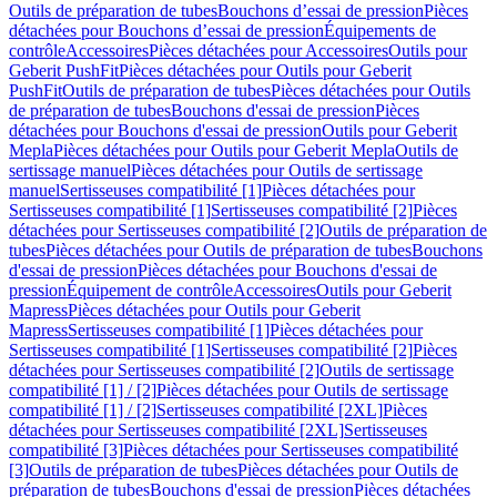
Outils de préparation de tubes
Bouchons d’essai de pression
Pièces
détachées pour Bouchons d’essai de pression
Équipements de
contrôle
Accessoires
Pièces détachées pour Accessoires
Outils pour
Geberit PushFit
Pièces détachées pour Outils pour Geberit
PushFit
Outils de préparation de tubes
Pièces détachées pour Outils
de préparation de tubes
Bouchons d'essai de pression
Pièces
détachées pour Bouchons d'essai de pression
Outils pour Geberit
Mepla
Pièces détachées pour Outils pour Geberit Mepla
Outils de
sertissage manuel
Pièces détachées pour Outils de sertissage
manuel
Sertisseuses compatibilité [1]
Pièces détachées pour
Sertisseuses compatibilité [1]
Sertisseuses compatibilité [2]
Pièces
détachées pour Sertisseuses compatibilité [2]
Outils de préparation de
tubes
Pièces détachées pour Outils de préparation de tubes
Bouchons
d'essai de pression
Pièces détachées pour Bouchons d'essai de
pression
Équipement de contrôle
Accessoires
Outils pour Geberit
Mapress
Pièces détachées pour Outils pour Geberit
Mapress
Sertisseuses compatibilité [1]
Pièces détachées pour
Sertisseuses compatibilité [1]
Sertisseuses compatibilité [2]
Pièces
détachées pour Sertisseuses compatibilité [2]
Outils de sertissage
compatibilité [1] / [2]
Pièces détachées pour Outils de sertissage
compatibilité [1] / [2]
Sertisseuses compatibilité [2XL]
Pièces
détachées pour Sertisseuses compatibilité [2XL]
Sertisseuses
compatibilité [3]
Pièces détachées pour Sertisseuses compatibilité
[3]
Outils de préparation de tubes
Pièces détachées pour Outils de
préparation de tubes
Bouchons d'essai de pression
Pièces détachées