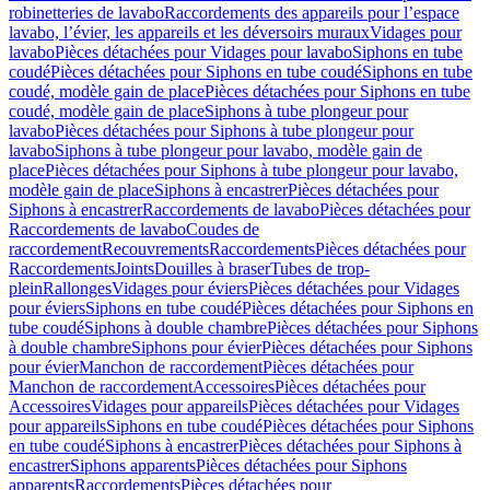
robinetteries de lavabo
Raccordements des appareils pour l’espace
lavabo, l’évier, les appareils et les déversoirs muraux
Vidages pour
lavabo
Pièces détachées pour Vidages pour lavabo
Siphons en tube
coudé
Pièces détachées pour Siphons en tube coudé
Siphons en tube
coudé, modèle gain de place
Pièces détachées pour Siphons en tube
coudé, modèle gain de place
Siphons à tube plongeur pour
lavabo
Pièces détachées pour Siphons à tube plongeur pour
lavabo
Siphons à tube plongeur pour lavabo, modèle gain de
place
Pièces détachées pour Siphons à tube plongeur pour lavabo,
modèle gain de place
Siphons à encastrer
Pièces détachées pour
Siphons à encastrer
Raccordements de lavabo
Pièces détachées pour
Raccordements de lavabo
Coudes de
raccordement
Recouvrements
Raccordements
Pièces détachées pour
Raccordements
Joints
Douilles à braser
Tubes de trop-
plein
Rallonges
Vidages pour éviers
Pièces détachées pour Vidages
pour éviers
Siphons en tube coudé
Pièces détachées pour Siphons en
tube coudé
Siphons à double chambre
Pièces détachées pour Siphons
à double chambre
Siphons pour évier
Pièces détachées pour Siphons
pour évier
Manchon de raccordement
Pièces détachées pour
Manchon de raccordement
Accessoires
Pièces détachées pour
Accessoires
Vidages pour appareils
Pièces détachées pour Vidages
pour appareils
Siphons en tube coudé
Pièces détachées pour Siphons
en tube coudé
Siphons à encastrer
Pièces détachées pour Siphons à
encastrer
Siphons apparents
Pièces détachées pour Siphons
apparents
Raccordements
Pièces détachées pour