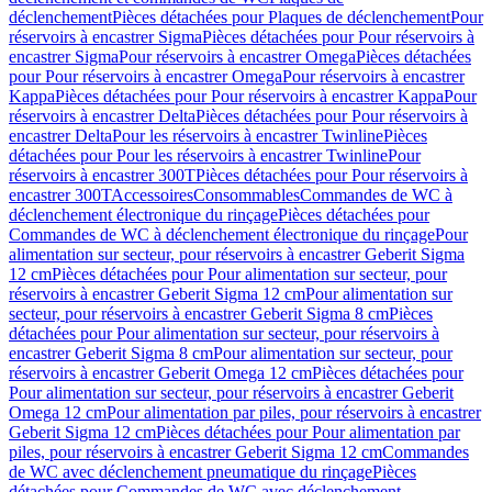
déclenchement
Pièces détachées pour Plaques de déclenchement
Pour
réservoirs à encastrer Sigma
Pièces détachées pour Pour réservoirs à
encastrer Sigma
Pour réservoirs à encastrer Omega
Pièces détachées
pour Pour réservoirs à encastrer Omega
Pour réservoirs à encastrer
Kappa
Pièces détachées pour Pour réservoirs à encastrer Kappa
Pour
réservoirs à encastrer Delta
Pièces détachées pour Pour réservoirs à
encastrer Delta
Pour les réservoirs à encastrer Twinline
Pièces
détachées pour Pour les réservoirs à encastrer Twinline
Pour
réservoirs à encastrer 300T
Pièces détachées pour Pour réservoirs à
encastrer 300T
Accessoires
Consommables
Commandes de WC à
déclenchement électronique du rinçage
Pièces détachées pour
Commandes de WC à déclenchement électronique du rinçage
Pour
alimentation sur secteur, pour réservoirs à encastrer Geberit Sigma
12 cm
Pièces détachées pour Pour alimentation sur secteur, pour
réservoirs à encastrer Geberit Sigma 12 cm
Pour alimentation sur
secteur, pour réservoirs à encastrer Geberit Sigma 8 cm
Pièces
détachées pour Pour alimentation sur secteur, pour réservoirs à
encastrer Geberit Sigma 8 cm
Pour alimentation sur secteur, pour
réservoirs à encastrer Geberit Omega 12 cm
Pièces détachées pour
Pour alimentation sur secteur, pour réservoirs à encastrer Geberit
Omega 12 cm
Pour alimentation par piles, pour réservoirs à encastrer
Geberit Sigma 12 cm
Pièces détachées pour Pour alimentation par
piles, pour réservoirs à encastrer Geberit Sigma 12 cm
Commandes
de WC avec déclenchement pneumatique du rinçage
Pièces
détachées pour Commandes de WC avec déclenchement