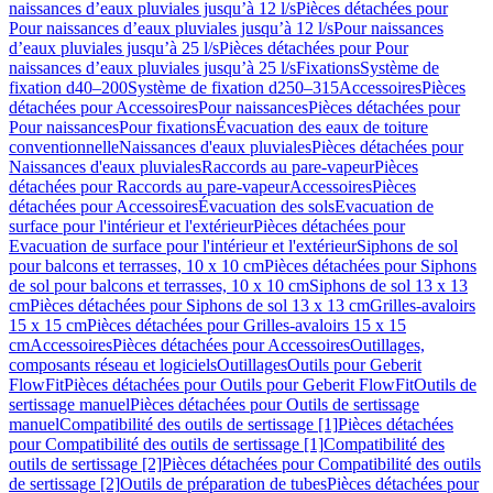
naissances d’eaux pluviales jusqu’à 12 l/s
Pièces détachées pour
Pour naissances d’eaux pluviales jusqu’à 12 l/s
Pour naissances
d’eaux pluviales jusqu’à 25 l/s
Pièces détachées pour Pour
naissances d’eaux pluviales jusqu’à 25 l/s
Fixations
Système de
fixation d40–200
Système de fixation d250–315
Accessoires
Pièces
détachées pour Accessoires
Pour naissances
Pièces détachées pour
Pour naissances
Pour fixations
Évacuation des eaux de toiture
conventionnelle
Naissances d'eaux pluviales
Pièces détachées pour
Naissances d'eaux pluviales
Raccords au pare-vapeur
Pièces
détachées pour Raccords au pare-vapeur
Accessoires
Pièces
détachées pour Accessoires
Évacuation des sols
Evacuation de
surface pour l'intérieur et l'extérieur
Pièces détachées pour
Evacuation de surface pour l'intérieur et l'extérieur
Siphons de sol
pour balcons et terrasses, 10 x 10 cm
Pièces détachées pour Siphons
de sol pour balcons et terrasses, 10 x 10 cm
Siphons de sol 13 x 13
cm
Pièces détachées pour Siphons de sol 13 x 13 cm
Grilles-avaloirs
15 x 15 cm
Pièces détachées pour Grilles-avaloirs 15 x 15
cm
Accessoires
Pièces détachées pour Accessoires
Outillages,
composants réseau et logiciels
Outillages
Outils pour Geberit
FlowFit
Pièces détachées pour Outils pour Geberit FlowFit
Outils de
sertissage manuel
Pièces détachées pour Outils de sertissage
manuel
Compatibilité des outils de sertissage [1]
Pièces détachées
pour Compatibilité des outils de sertissage [1]
Compatibilité des
outils de sertissage [2]
Pièces détachées pour Compatibilité des outils
de sertissage [2]
Outils de préparation de tubes
Pièces détachées pour