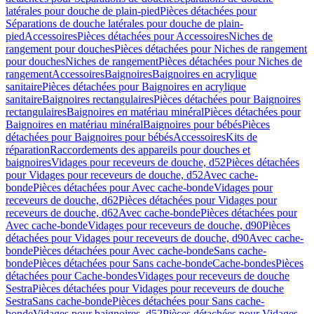
latérales pour douche de plain-pied
Pièces détachées pour
Séparations de douche latérales pour douche de plain-
pied
Accessoires
Pièces détachées pour Accessoires
Niches de
rangement pour douches
Pièces détachées pour Niches de rangement
pour douches
Niches de rangement
Pièces détachées pour Niches de
rangement
Accessoires
Baignoires
Baignoires en acrylique
sanitaire
Pièces détachées pour Baignoires en acrylique
sanitaire
Baignoires rectangulaires
Pièces détachées pour Baignoires
rectangulaires
Baignoires en matériau minéral
Pièces détachées pour
Baignoires en matériau minéral
Baignoires pour bébés
Pièces
détachées pour Baignoires pour bébés
Accessoires
Kits de
réparation
Raccordements des appareils pour douches et
baignoires
Vidages pour receveurs de douche, d52
Pièces détachées
pour Vidages pour receveurs de douche, d52
Avec cache-
bonde
Pièces détachées pour Avec cache-bonde
Vidages pour
receveurs de douche, d62
Pièces détachées pour Vidages pour
receveurs de douche, d62
Avec cache-bonde
Pièces détachées pour
Avec cache-bonde
Vidages pour receveurs de douche, d90
Pièces
détachées pour Vidages pour receveurs de douche, d90
Avec cache-
bonde
Pièces détachées pour Avec cache-bonde
Sans cache-
bonde
Pièces détachées pour Sans cache-bonde
Cache-bondes
Pièces
détachées pour Cache-bondes
Vidages pour receveurs de douche
Sestra
Pièces détachées pour Vidages pour receveurs de douche
Sestra
Sans cache-bonde
Pièces détachées pour Sans cache-
bonde
Vidages pour baignoires, d52
Pièces détachées pour Vidages