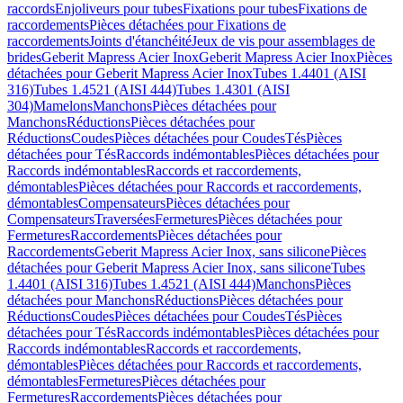
raccords
Enjoliveurs pour tubes
Fixations pour tubes
Fixations de
raccordements
Pièces détachées pour Fixations de
raccordements
Joints d'étanchéité
Jeux de vis pour assemblages de
brides
Geberit Mapress Acier Inox
Geberit Mapress Acier Inox
Pièces
détachées pour Geberit Mapress Acier Inox
Tubes 1.4401 (AISI
316)
Tubes 1.4521 (AISI 444)
Tubes 1.4301 (AISI
304)
Mamelons
Manchons
Pièces détachées pour
Manchons
Réductions
Pièces détachées pour
Réductions
Coudes
Pièces détachées pour Coudes
Tés
Pièces
détachées pour Tés
Raccords indémontables
Pièces détachées pour
Raccords indémontables
Raccords et raccordements,
démontables
Pièces détachées pour Raccords et raccordements,
démontables
Compensateurs
Pièces détachées pour
Compensateurs
Traversées
Fermetures
Pièces détachées pour
Fermetures
Raccordements
Pièces détachées pour
Raccordements
Geberit Mapress Acier Inox, sans silicone
Pièces
détachées pour Geberit Mapress Acier Inox, sans silicone
Tubes
1.4401 (AISI 316)
Tubes 1.4521 (AISI 444)
Manchons
Pièces
détachées pour Manchons
Réductions
Pièces détachées pour
Réductions
Coudes
Pièces détachées pour Coudes
Tés
Pièces
détachées pour Tés
Raccords indémontables
Pièces détachées pour
Raccords indémontables
Raccords et raccordements,
démontables
Pièces détachées pour Raccords et raccordements,
démontables
Fermetures
Pièces détachées pour
Fermetures
Raccordements
Pièces détachées pour