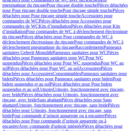
pneumatique du rinçage
Pour rinçage double touche
Pièces détachées
pour Pour rinçage double touche
Pour rinçage simple touche
Pièces
détachées pour Pour rinçage simple touche
Accessoires pour
commandes de WC
Pièces détachées pour Accessoires pour
commandes de WC
Kits d’installation
Pièces détachées pour Kits
d’installation
Pour commandes de WC à déclenchement électronique
du rinçage
Pièces détachées pour Pour commandes de WC à
déclenchement électronique du rinçage
Pour commandes de WC à
déclenchement pneumatique du rinçage
Raccordements
Panneaux
sanitaires Geberit Monolith
Panneaux sanitaires pour WC
Pièces
détachées pour Panneaux sanitaires pour WC
Pour WC
suspendus
Pièces détachées pour Pour WC suspendus
Pour WC au
sol
Pièces détachées pour Pour WC au sol
Accessoires
Pièces
détachées pour Accessoires
Consommables
Panneaux sanitaires pour
bidets
Pièces détachées pour Panneaux sanitaires pour bidets
Pour
bidets suspendus et au sol
Pièces détachées pour Pour bidets
suspendus et au sol
Urinoirs
Urinoirs, fonctionnement avec rinçage,
avec bride
Pièces détachées pour Urinoirs, fonctionnement avec
rinçage, avec bride
Sans abattant
Pièces détachées pour Sans
abattant
Urinoirs, fonctionnement avec rinçage, sans bride
Pièces
détachées pour Urinoirs, fonctionnement avec rinçage, sans
bride
Pour commande d’urinoir apparente ou à encastrer
Pièces
détachées pour Pour commande d’urinoir apparente ou à
encastrer
Avec commande d'urinoir intégrée
Pièces détachées pour