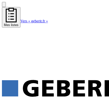
Vers « geberit.fr »
Mes listes