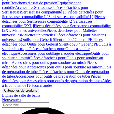
pour Bouchons d'essai de pression
Equipement de
contrôle
Accessoires
Sertisseuses
Pièces détachées pour
Sertisseuses
Sertisseuses compatibilité [1]
Pièces détachées pour
Sertisseuses compatibilité [1]
Sertisseuses compatibilité [2]
Pièces
détachées pour Sertisseuses compatibilité [2]
Sertisseuses
compatibilité [2XL]
Pièces détachées pour Sertisseuses compatibilité
[2XL]
Mallettes universelles
Pièces détachées pour Mallettes
universelles
Mallettes universelles
Pièces détachées pour Mallettes
universelles
Outils pour Geberit Silent-db20 / Geberit PE
Pièces
détachées pour Outils pour Geberit Silent-db20 / Geberit PE
Outils à
souder électrique
Pièces détachées pour Outils à souder
électrique
Accessoires pour outillage à souder électrique
Outils pour
soudure au miroir
Pièces détachées pour Outils pour soudure au
miroir
Accessoires pour outils pour soudure au miroir
Pièces
détachées pour Accessoires pour outils pour soudure au miroir
Outils
de préparation de tubes
Pièces détachées pour Outils de préparation
de tubes
Accessoires pour outils de préparation de tubes
Pièces
détachées pour Accessoires pour outils de préparation de tubes
Aides
à la commande
Télécommandes
Catégories de produits
Lignes de salle de bains
Nouveautés