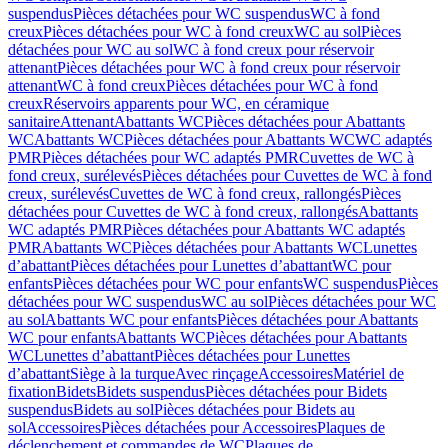
suspendus
Pièces détachées pour WC suspendus
WC à fond
creux
Pièces détachées pour WC à fond creux
WC au sol
Pièces
détachées pour WC au sol
WC à fond creux pour réservoir
attenant
Pièces détachées pour WC à fond creux pour réservoir
attenant
WC à fond creux
Pièces détachées pour WC à fond
creux
Réservoirs apparents pour WC, en céramique
sanitaire
Attenant
Abattants WC
Pièces détachées pour Abattants
WC
Abattants WC
Pièces détachées pour Abattants WC
WC adaptés
PMR
Pièces détachées pour WC adaptés PMR
Cuvettes de WC à
fond creux, surélevés
Pièces détachées pour Cuvettes de WC à fond
creux, surélevés
Cuvettes de WC à fond creux, rallongés
Pièces
détachées pour Cuvettes de WC à fond creux, rallongés
Abattants
WC adaptés PMR
Pièces détachées pour Abattants WC adaptés
PMR
Abattants WC
Pièces détachées pour Abattants WC
Lunettes
d’abattant
Pièces détachées pour Lunettes d’abattant
WC pour
enfants
Pièces détachées pour WC pour enfants
WC suspendus
Pièces
détachées pour WC suspendus
WC au sol
Pièces détachées pour WC
au sol
Abattants WC pour enfants
Pièces détachées pour Abattants
WC pour enfants
Abattants WC
Pièces détachées pour Abattants
WC
Lunettes d’abattant
Pièces détachées pour Lunettes
d’abattant
Siège à la turque
Avec rinçage
Accessoires
Matériel de
fixation
Bidets
Bidets suspendus
Pièces détachées pour Bidets
suspendus
Bidets au sol
Pièces détachées pour Bidets au
sol
Accessoires
Pièces détachées pour Accessoires
Plaques de
déclenchement et commandes de WC
Plaques de