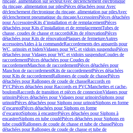
rinçage, alimentation sur secteur
Avec déclenchement électronique
du rinçage, alimentation par piles
Pièces détachées pour Avec
déclenchement électronique du rinçage, alimentation par piles
Avec
déclenchement pneumatique du rinçage
Accessoires
Pièces détachées
pour Accessoires
Kits d’installation et de remplacement
Pièces
détachées pour Kits d’installation et de remplacement
Tubes de
chasse, coudes de chasse et raccords
Kits de rénovation
Pièces
détachées pour Kits de rénovation
Plaques de fermeture
Autres
accessoires
Aides à la commande
Raccordements des appareils pour
WC, urinoirs et bidets
Vidages pour WC et vidoirs suspendus
Pièces
détachées pour Vidages pour WC et vidoirs suspendus
Coudes de
raccordement
Pièces détachées pour Coudes de
raccordement
Manchon de raccordement
Pièces détachées pour
Manchon de raccordement
Kits de raccordement
Pièces détachées
pour Kits de raccordement
Rallonges de coude de chasse
Pièces
détachées pour Rallonges de coude de chasse
Raccords en
PVC
Pièces détachées pour Raccords en PVC
Manchettes et cache-
boulons
Raccords de transition et pièces de connexion
Vidages pour
urinoirs
Pièces détachées pour Vidages pour urinoirs
Siphons pour
urinoir
Pièces détachées pour Siphons pour urinoir
Siphons en forme
d’escargot
Pièces détachées pour Siphons en forme
d’escargot
Siphons à encastrer
Pièces détachées pour Siphons à
encastrer
Siphons en tube coudé
Pièces détachées pour Siphons en
tube coudé
Rallonges de coude de chasse et tube de chasse
Pièces
détachées pour Rallonges de coude de chasse et tube de