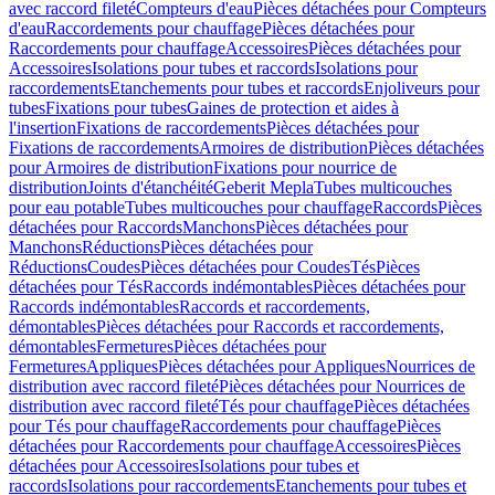
avec raccord fileté
Compteurs d'eau
Pièces détachées pour Compteurs
d'eau
Raccordements pour chauffage
Pièces détachées pour
Raccordements pour chauffage
Accessoires
Pièces détachées pour
Accessoires
Isolations pour tubes et raccords
Isolations pour
raccordements
Etanchements pour tubes et raccords
Enjoliveurs pour
tubes
Fixations pour tubes
Gaines de protection et aides à
l'insertion
Fixations de raccordements
Pièces détachées pour
Fixations de raccordements
Armoires de distribution
Pièces détachées
pour Armoires de distribution
Fixations pour nourrice de
distribution
Joints d'étanchéité
Geberit Mepla
Tubes multicouches
pour eau potable
Tubes multicouches pour chauffage
Raccords
Pièces
détachées pour Raccords
Manchons
Pièces détachées pour
Manchons
Réductions
Pièces détachées pour
Réductions
Coudes
Pièces détachées pour Coudes
Tés
Pièces
détachées pour Tés
Raccords indémontables
Pièces détachées pour
Raccords indémontables
Raccords et raccordements,
démontables
Pièces détachées pour Raccords et raccordements,
démontables
Fermetures
Pièces détachées pour
Fermetures
Appliques
Pièces détachées pour Appliques
Nourrices de
distribution avec raccord fileté
Pièces détachées pour Nourrices de
distribution avec raccord fileté
Tés pour chauffage
Pièces détachées
pour Tés pour chauffage
Raccordements pour chauffage
Pièces
détachées pour Raccordements pour chauffage
Accessoires
Pièces
détachées pour Accessoires
Isolations pour tubes et
raccords
Isolations pour raccordements
Etanchements pour tubes et