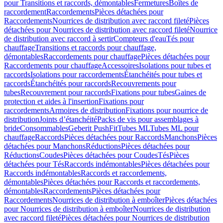
pour Transitions et raccords, démontables
Fermetures
Boîtes de
raccordement
Raccordements
Pièces détachées pour
Raccordements
Nourrices de distribution avec raccord fileté
Pièces
détachées pour Nourrices de distribution avec raccord fileté
Nourrice
de distribution avec raccord à sertir
Compteurs d'eau
Tés pour
chauffage
Transitions et raccords pour chauffage,
démontables
Raccordements pour chauffage
Pièces détachées pour
Raccordements pour chauffage
Accessoires
Isolations pour tubes et
raccords
Isolations pour raccordements
Étanchéités pour tubes et
raccords
Étanchéités pour raccords
Recouvrements pour
tubes
Recouvrement pour raccords
Fixations pour tubes
Gaines de
protection et aides à l'insertion
Fixations pour
raccordements
Armoires de distribution
Fixations pour nourrice de
distribution
Joints d’étanchéité
Packs de vis pour assemblages à
bride
Consommables
Geberit PushFit
Tubes ML
Tubes ML pour
chauffage
Raccords
Pièces détachées pour Raccords
Manchons
Pièces
détachées pour Manchons
Réductions
Pièces détachées pour
Réductions
Coudes
Pièces détachées pour Coudes
Tés
Pièces
détachées pour Tés
Raccords indémontables
Pièces détachées pour
Raccords indémontables
Raccords et raccordements,
démontables
Pièces détachées pour Raccords et raccordements,
démontables
Raccordements
Pièces détachées pour
Raccordements
Nourrices de distribution à emboîter
Pièces détachées
pour Nourrices de distribution à emboîter
Nourrices de distribution
avec raccord fileté
Pièces détachées pour Nourrices de distribution