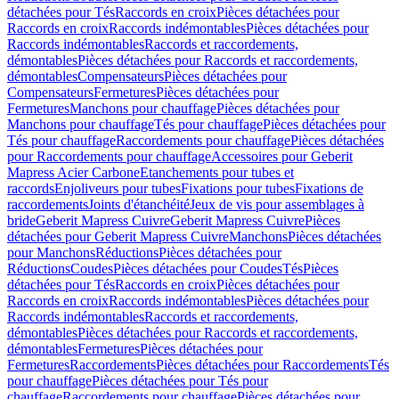
détachées pour Tés
Raccords en croix
Pièces détachées pour
Raccords en croix
Raccords indémontables
Pièces détachées pour
Raccords indémontables
Raccords et raccordements,
démontables
Pièces détachées pour Raccords et raccordements,
démontables
Compensateurs
Pièces détachées pour
Compensateurs
Fermetures
Pièces détachées pour
Fermetures
Manchons pour chauffage
Pièces détachées pour
Manchons pour chauffage
Tés pour chauffage
Pièces détachées pour
Tés pour chauffage
Raccordements pour chauffage
Pièces détachées
pour Raccordements pour chauffage
Accessoires pour Geberit
Mapress Acier Carbone
Etanchements pour tubes et
raccords
Enjoliveurs pour tubes
Fixations pour tubes
Fixations de
raccordements
Joints d'étanchéité
Jeux de vis pour assemblages à
bride
Geberit Mapress Cuivre
Geberit Mapress Cuivre
Pièces
détachées pour Geberit Mapress Cuivre
Manchons
Pièces détachées
pour Manchons
Réductions
Pièces détachées pour
Réductions
Coudes
Pièces détachées pour Coudes
Tés
Pièces
détachées pour Tés
Raccords en croix
Pièces détachées pour
Raccords en croix
Raccords indémontables
Pièces détachées pour
Raccords indémontables
Raccords et raccordements,
démontables
Pièces détachées pour Raccords et raccordements,
démontables
Fermetures
Pièces détachées pour
Fermetures
Raccordements
Pièces détachées pour Raccordements
Tés
pour chauffage
Pièces détachées pour Tés pour
chauffage
Raccordements pour chauffage
Pièces détachées pour