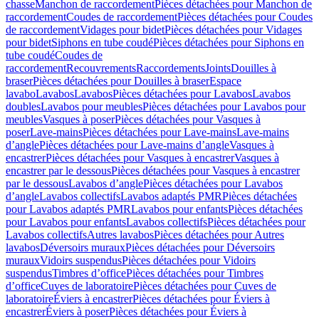
chasse
Manchon de raccordement
Pièces détachées pour Manchon de
raccordement
Coudes de raccordement
Pièces détachées pour Coudes
de raccordement
Vidages pour bidet
Pièces détachées pour Vidages
pour bidet
Siphons en tube coudé
Pièces détachées pour Siphons en
tube coudé
Coudes de
raccordement
Recouvrements
Raccordements
Joints
Douilles à
braser
Pièces détachées pour Douilles à braser
Espace
lavabo
Lavabos
Lavabos
Pièces détachées pour Lavabos
Lavabos
doubles
Lavabos pour meubles
Pièces détachées pour Lavabos pour
meubles
Vasques à poser
Pièces détachées pour Vasques à
poser
Lave-mains
Pièces détachées pour Lave-mains
Lave-mains
d’angle
Pièces détachées pour Lave-mains d’angle
Vasques à
encastrer
Pièces détachées pour Vasques à encastrer
Vasques à
encastrer par le dessous
Pièces détachées pour Vasques à encastrer
par le dessous
Lavabos d’angle
Pièces détachées pour Lavabos
d’angle
Lavabos collectifs
Lavabos adaptés PMR
Pièces détachées
pour Lavabos adaptés PMR
Lavabos pour enfants
Pièces détachées
pour Lavabos pour enfants
Lavabos collectifs
Pièces détachées pour
Lavabos collectifs
Autres lavabos
Pièces détachées pour Autres
lavabos
Déversoirs muraux
Pièces détachées pour Déversoirs
muraux
Vidoirs suspendus
Pièces détachées pour Vidoirs
suspendus
Timbres dʼoffice
Pièces détachées pour Timbres
dʼoffice
Cuves de laboratoire
Pièces détachées pour Cuves de
laboratoire
Éviers à encastrer
Pièces détachées pour Éviers à
encastrer
Éviers à poser
Pièces détachées pour Éviers à