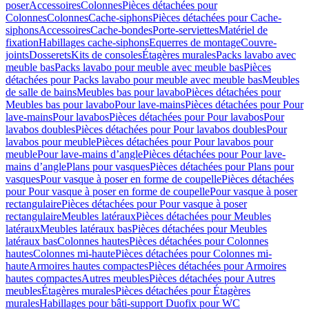
poser
Accessoires
Colonnes
Pièces détachées pour
Colonnes
Colonnes
Cache-siphons
Pièces détachées pour Cache-
siphons
Accessoires
Cache-bondes
Porte-serviettes
Matériel de
fixation
Habillages cache-siphons
Equerres de montage
Couvre-
joints
Dosserets
Kits de consoles
Étagères murales
Packs lavabo avec
meuble bas
Packs lavabo pour meuble avec meuble bas
Pièces
détachées pour Packs lavabo pour meuble avec meuble bas
Meubles
de salle de bains
Meubles bas pour lavabo
Pièces détachées pour
Meubles bas pour lavabo
Pour lave-mains
Pièces détachées pour Pour
lave-mains
Pour lavabos
Pièces détachées pour Pour lavabos
Pour
lavabos doubles
Pièces détachées pour Pour lavabos doubles
Pour
lavabos pour meuble
Pièces détachées pour Pour lavabos pour
meuble
Pour lave-mains d’angle
Pièces détachées pour Pour lave-
mains d’angle
Plans pour vasques
Pièces détachées pour Plans pour
vasques
Pour vasque à poser en forme de coupelle
Pièces détachées
pour Pour vasque à poser en forme de coupelle
Pour vasque à poser
rectangulaire
Pièces détachées pour Pour vasque à poser
rectangulaire
Meubles latéraux
Pièces détachées pour Meubles
latéraux
Meubles latéraux bas
Pièces détachées pour Meubles
latéraux bas
Colonnes hautes
Pièces détachées pour Colonnes
hautes
Colonnes mi-haute
Pièces détachées pour Colonnes mi-
haute
Armoires hautes compactes
Pièces détachées pour Armoires
hautes compactes
Autres meubles
Pièces détachées pour Autres
meubles
Étagères murales
Pièces détachées pour Étagères
murales
Habillages pour bâti-support Duofix pour WC