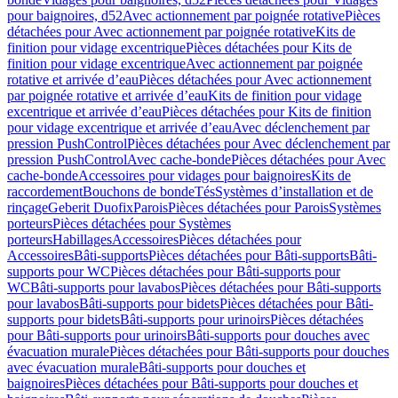
pour baignoires, d52
Avec actionnement par poignée rotative
Pièces
détachées pour Avec actionnement par poignée rotative
Kits de
finition pour vidage excentrique
Pièces détachées pour Kits de
finition pour vidage excentrique
Avec actionnement par poignée
rotative et arrivée d’eau
Pièces détachées pour Avec actionnement
par poignée rotative et arrivée d’eau
Kits de finition pour vidage
excentrique et arrivée d’eau
Pièces détachées pour Kits de finition
pour vidage excentrique et arrivée d’eau
Avec déclenchement par
pression PushControl
Pièces détachées pour Avec déclenchement par
pression PushControl
Avec cache-bonde
Pièces détachées pour Avec
cache-bonde
Accessoires pour vidages pour baignoires
Kits de
raccordement
Bouchons de bonde
Tés
Systèmes d’installation et de
rinçage
Geberit Duofix
Parois
Pièces détachées pour Parois
Systèmes
porteurs
Pièces détachées pour Systèmes
porteurs
Habillages
Accessoires
Pièces détachées pour
Accessoires
Bâti-supports
Pièces détachées pour Bâti-supports
Bâti-
supports pour WC
Pièces détachées pour Bâti-supports pour
WC
Bâti-supports pour lavabos
Pièces détachées pour Bâti-supports
pour lavabos
Bâti-supports pour bidets
Pièces détachées pour Bâti-
supports pour bidets
Bâti-supports pour urinoirs
Pièces détachées
pour Bâti-supports pour urinoirs
Bâti-supports pour douches avec
évacuation murale
Pièces détachées pour Bâti-supports pour douches
avec évacuation murale
Bâti-supports pour douches et
baignoires
Pièces détachées pour Bâti-supports pour douches et