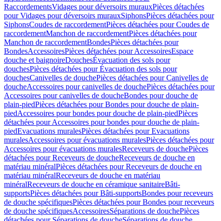
Raccordements
Vidages pour déversoirs muraux
Pièces détachées
pour Vidages pour déversoirs muraux
Siphons
Pièces détachées pour
Siphons
Coudes de raccordement
Pièces détachées pour Coudes de
raccordement
Manchon de raccordement
Pièces détachées pour
Manchon de raccordement
Bondes
Pièces détachées pour
Bondes
Accessoires
Pièces détachées pour Accessoires
Espace
douche et baignoire
Douches
Évacuation des sols pour
douches
Pièces détachées pour Évacuation des sols pour
douches
Canivelles de douche
Pièces détachées pour Canivelles de
douche
Accessoires pour canivelles de douche
Pièces détachées pour
Accessoires pour canivelles de douche
Bondes pour douche de
plain-pied
Pièces détachées pour Bondes pour douche de plain-
pied
Accessoires pour bondes pour douche de plain-pied
Pièces
détachées pour Accessoires pour bondes pour douche de plain-
pied
Evacuations murales
Pièces détachées pour Evacuations
murales
Accessoires pour évacuations murales
Pièces détachées pour
Accessoires pour évacuations murales
Receveurs de douche
Pièces
détachées pour Receveurs de douche
Receveurs de douche en
matériau minéral
Pièces détachées pour Receveurs de douche en
matériau minéral
Receveurs de douche en matériau
minéral
Receveurs de douche en céramique sanitaire
Bâti-
supports
Pièces détachées pour Bâti-supports
Bondes pour receveurs
de douche spécifiques
Pièces détachées pour Bondes pour receveurs
de douche spécifiques
Accessoires
Séparations de douche
Pièces
détachées pour Séparations de douche
Séparations de douche