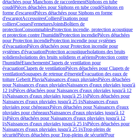
détachées pour Manchons de raccordement
Siphons en tube
coudé
Pièces détachées pour Siphons en tube coudé
Siphons en
forme d'escargot
Pièces détachées pour Siphons en forme
d'escargot
Accessoires
Colliers
Fixations pour
colliers
Coques
Fermetures
Joints
Boîtiers de
protection
Consommables
Protection incendie, protection acoustique
et protection contre l'humidité
Protection incendie
Pièces détachées
pour Protection incendie
Protection incendie pour systèmes
d'évacuation
Pièces détachées pour Protection incendie pour
systèmes d'évacuation
Protection acoustique
Isolations des bruits
solidiens
Isolations des bruits solidiens et aériens
Protection contre
l'humidité
Etanchements
Clapets de ventilation pour
évacuation
Clapets de ventilation
Pièces détachées pour Clapets de
ventilation
Soupapes de retenue d'énergie
Évacuation des eaux de
toiture Geberit Pluvia
Naissances d'eaux pluviales
Pièces détachées
pour Naissances d'eaux pluviales
Naissances d'eaux pluviales jusqu'à
12 l/s
Pièces détachées pour Naissances d'eaux pluviales jusqu'à 12
l/s
Naissances d'eaux pluviales jusqu'à 25 l/s
Pièces détachées pour
Naissances d'eaux pluviales jusqu'à 25 l/s
Naissances d'eaux
pluviales pour chéneaux
Pièces détachées pour Naissances d'eaux
pluviales pour chéneaux
Naissances d'eaux pluviales jusqu'à 12
l/s
Pièces détachées pour Naissances d'eaux pluviales jusqu'à 12
l/s
Naissances d'eaux pluviales jusqu'à 25 l/s
Pièces détachées pour
Naissances d'eaux pluviales jusqu'à 25 l/s
Trop-pleins de
sécurité
Pièces détachées pour Trop-pleins de sécurité
Pour