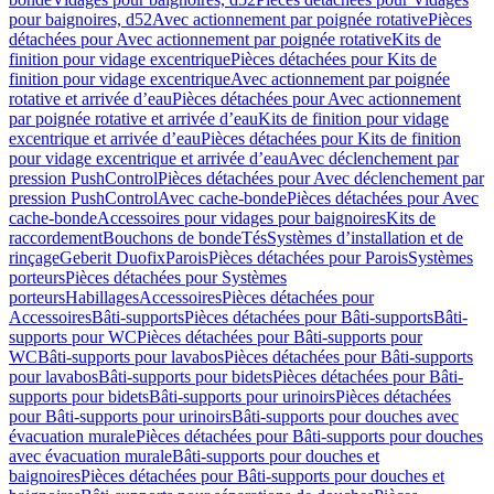
pour baignoires, d52
Avec actionnement par poignée rotative
Pièces
détachées pour Avec actionnement par poignée rotative
Kits de
finition pour vidage excentrique
Pièces détachées pour Kits de
finition pour vidage excentrique
Avec actionnement par poignée
rotative et arrivée d’eau
Pièces détachées pour Avec actionnement
par poignée rotative et arrivée d’eau
Kits de finition pour vidage
excentrique et arrivée d’eau
Pièces détachées pour Kits de finition
pour vidage excentrique et arrivée d’eau
Avec déclenchement par
pression PushControl
Pièces détachées pour Avec déclenchement par
pression PushControl
Avec cache-bonde
Pièces détachées pour Avec
cache-bonde
Accessoires pour vidages pour baignoires
Kits de
raccordement
Bouchons de bonde
Tés
Systèmes d’installation et de
rinçage
Geberit Duofix
Parois
Pièces détachées pour Parois
Systèmes
porteurs
Pièces détachées pour Systèmes
porteurs
Habillages
Accessoires
Pièces détachées pour
Accessoires
Bâti-supports
Pièces détachées pour Bâti-supports
Bâti-
supports pour WC
Pièces détachées pour Bâti-supports pour
WC
Bâti-supports pour lavabos
Pièces détachées pour Bâti-supports
pour lavabos
Bâti-supports pour bidets
Pièces détachées pour Bâti-
supports pour bidets
Bâti-supports pour urinoirs
Pièces détachées
pour Bâti-supports pour urinoirs
Bâti-supports pour douches avec
évacuation murale
Pièces détachées pour Bâti-supports pour douches
avec évacuation murale
Bâti-supports pour douches et
baignoires
Pièces détachées pour Bâti-supports pour douches et