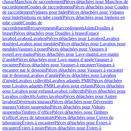
chasse
Manchon de raccordement
Pièces détachées pour Manchon de
raccordement
Coudes de raccordement
Pièces détachées pour Coudes
de raccordement
Vidages pour bidet
Pièces détachées pour Vidages
pour bidet
Siphons en tube coudé
Pièces détachées pour Siphons en
tube coudé
Coudes de
raccordement
Recouvrements
Raccordements
Joints
Douilles à
braser
Pièces détachées pour Douilles à braser
Espace
lavabo
Lavabos
Lavabos
Pièces détachées pour Lavabos
Lavabos
doubles
Lavabos pour meubles
Pièces détachées pour Lavabos pour
meubles
Vasques à poser
Pièces détachées pour Vasques à
poser
Lave-mains
Pièces détachées pour Lave-mains
Lave-mains
d’angle
Pièces détachées pour Lave-mains d’angle
Vasques à
encastrer
Pièces détachées pour Vasques à encastrer
Vasques à
encastrer par le dessous
Pièces détachées pour Vasques à encastrer
par le dessous
Lavabos d’angle
Pièces détachées pour Lavabos
d’angle
Lavabos collectifs
Lavabos adaptés PMR
Pièces détachées
pour Lavabos adaptés PMR
Lavabos pour enfants
Pièces détachées
pour Lavabos pour enfants
Lavabos collectifs
Pièces détachées pour
Lavabos collectifs
Autres lavabos
Pièces détachées pour Autres
lavabos
Déversoirs muraux
Pièces détachées pour Déversoirs
muraux
Vidoirs suspendus
Pièces détachées pour Vidoirs
suspendus
Timbres dʼoffice
Pièces détachées pour Timbres
dʼoffice
Cuves de laboratoire
Pièces détachées pour Cuves de
laboratoire
Éviers à encastrer
Pièces détachées pour Éviers à
encastrer
Éviers à poser
Pièces détachées pour Éviers à