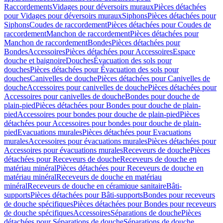
Raccordements
Vidages pour déversoirs muraux
Pièces détachées
pour Vidages pour déversoirs muraux
Siphons
Pièces détachées pour
Siphons
Coudes de raccordement
Pièces détachées pour Coudes de
raccordement
Manchon de raccordement
Pièces détachées pour
Manchon de raccordement
Bondes
Pièces détachées pour
Bondes
Accessoires
Pièces détachées pour Accessoires
Espace
douche et baignoire
Douches
Évacuation des sols pour
douches
Pièces détachées pour Évacuation des sols pour
douches
Canivelles de douche
Pièces détachées pour Canivelles de
douche
Accessoires pour canivelles de douche
Pièces détachées pour
Accessoires pour canivelles de douche
Bondes pour douche de
plain-pied
Pièces détachées pour Bondes pour douche de plain-
pied
Accessoires pour bondes pour douche de plain-pied
Pièces
détachées pour Accessoires pour bondes pour douche de plain-
pied
Evacuations murales
Pièces détachées pour Evacuations
murales
Accessoires pour évacuations murales
Pièces détachées pour
Accessoires pour évacuations murales
Receveurs de douche
Pièces
détachées pour Receveurs de douche
Receveurs de douche en
matériau minéral
Pièces détachées pour Receveurs de douche en
matériau minéral
Receveurs de douche en matériau
minéral
Receveurs de douche en céramique sanitaire
Bâti-
supports
Pièces détachées pour Bâti-supports
Bondes pour receveurs
de douche spécifiques
Pièces détachées pour Bondes pour receveurs
de douche spécifiques
Accessoires
Séparations de douche
Pièces
détachées pour Séparations de douche
Séparations de douche