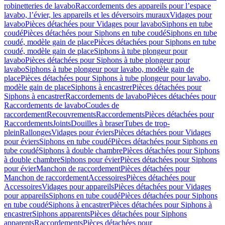
robinetteries de lavabo
Raccordements des appareils pour l’espace
lavabo, l’évier, les appareils et les déversoirs muraux
Vidages pour
lavabo
Pièces détachées pour Vidages pour lavabo
Siphons en tube
coudé
Pièces détachées pour Siphons en tube coudé
Siphons en tube
coudé, modèle gain de place
Pièces détachées pour Siphons en tube
coudé, modèle gain de place
Siphons à tube plongeur pour
lavabo
Pièces détachées pour Siphons à tube plongeur pour
lavabo
Siphons à tube plongeur pour lavabo, modèle gain de
place
Pièces détachées pour Siphons à tube plongeur pour lavabo,
modèle gain de place
Siphons à encastrer
Pièces détachées pour
Siphons à encastrer
Raccordements de lavabo
Pièces détachées pour
Raccordements de lavabo
Coudes de
raccordement
Recouvrements
Raccordements
Pièces détachées pour
Raccordements
Joints
Douilles à braser
Tubes de trop-
plein
Rallonges
Vidages pour éviers
Pièces détachées pour Vidages
pour éviers
Siphons en tube coudé
Pièces détachées pour Siphons en
tube coudé
Siphons à double chambre
Pièces détachées pour Siphons
à double chambre
Siphons pour évier
Pièces détachées pour Siphons
pour évier
Manchon de raccordement
Pièces détachées pour
Manchon de raccordement
Accessoires
Pièces détachées pour
Accessoires
Vidages pour appareils
Pièces détachées pour Vidages
pour appareils
Siphons en tube coudé
Pièces détachées pour Siphons
en tube coudé
Siphons à encastrer
Pièces détachées pour Siphons à
encastrer
Siphons apparents
Pièces détachées pour Siphons
apparents
Raccordements
Pièces détachées pour