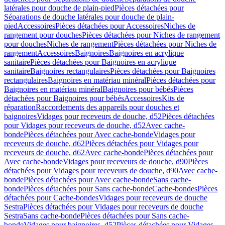
latérales pour douche de plain-pied
Pièces détachées pour
Séparations de douche latérales pour douche de plain-
pied
Accessoires
Pièces détachées pour Accessoires
Niches de
rangement pour douches
Pièces détachées pour Niches de rangement
pour douches
Niches de rangement
Pièces détachées pour Niches de
rangement
Accessoires
Baignoires
Baignoires en acrylique
sanitaire
Pièces détachées pour Baignoires en acrylique
sanitaire
Baignoires rectangulaires
Pièces détachées pour Baignoires
rectangulaires
Baignoires en matériau minéral
Pièces détachées pour
Baignoires en matériau minéral
Baignoires pour bébés
Pièces
détachées pour Baignoires pour bébés
Accessoires
Kits de
réparation
Raccordements des appareils pour douches et
baignoires
Vidages pour receveurs de douche, d52
Pièces détachées
pour Vidages pour receveurs de douche, d52
Avec cache-
bonde
Pièces détachées pour Avec cache-bonde
Vidages pour
receveurs de douche, d62
Pièces détachées pour Vidages pour
receveurs de douche, d62
Avec cache-bonde
Pièces détachées pour
Avec cache-bonde
Vidages pour receveurs de douche, d90
Pièces
détachées pour Vidages pour receveurs de douche, d90
Avec cache-
bonde
Pièces détachées pour Avec cache-bonde
Sans cache-
bonde
Pièces détachées pour Sans cache-bonde
Cache-bondes
Pièces
détachées pour Cache-bondes
Vidages pour receveurs de douche
Sestra
Pièces détachées pour Vidages pour receveurs de douche
Sestra
Sans cache-bonde
Pièces détachées pour Sans cache-
bonde
Vidages pour baignoires, d52
Pièces détachées pour Vidages