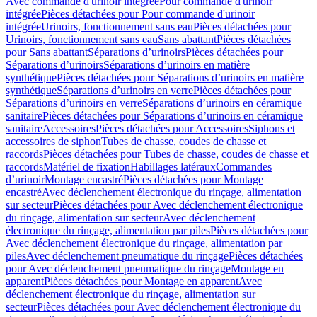
Avec commande d'urinoir intégrée
Pour commande d'urinoir
intégrée
Pièces détachées pour Pour commande d'urinoir
intégrée
Urinoirs, fonctionnement sans eau
Pièces détachées pour
Urinoirs, fonctionnement sans eau
Sans abattant
Pièces détachées
pour Sans abattant
Séparations d’urinoirs
Pièces détachées pour
Séparations d’urinoirs
Séparations d’urinoirs en matière
synthétique
Pièces détachées pour Séparations d’urinoirs en matière
synthétique
Séparations d’urinoirs en verre
Pièces détachées pour
Séparations d’urinoirs en verre
Séparations d’urinoirs en céramique
sanitaire
Pièces détachées pour Séparations d’urinoirs en céramique
sanitaire
Accessoires
Pièces détachées pour Accessoires
Siphons et
accessoires de siphon
Tubes de chasse, coudes de chasse et
raccords
Pièces détachées pour Tubes de chasse, coudes de chasse et
raccords
Matériel de fixation
Habillages latéraux
Commandes
dʼurinoir
Montage encastré
Pièces détachées pour Montage
encastré
Avec déclenchement électronique du rinçage, alimentation
sur secteur
Pièces détachées pour Avec déclenchement électronique
du rinçage, alimentation sur secteur
Avec déclenchement
électronique du rinçage, alimentation par piles
Pièces détachées pour
Avec déclenchement électronique du rinçage, alimentation par
piles
Avec déclenchement pneumatique du rinçage
Pièces détachées
pour Avec déclenchement pneumatique du rinçage
Montage en
apparent
Pièces détachées pour Montage en apparent
Avec
déclenchement électronique du rinçage, alimentation sur
secteur
Pièces détachées pour Avec déclenchement électronique du