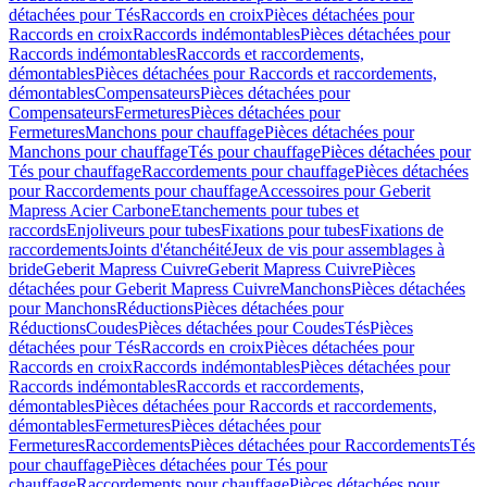
détachées pour Tés
Raccords en croix
Pièces détachées pour
Raccords en croix
Raccords indémontables
Pièces détachées pour
Raccords indémontables
Raccords et raccordements,
démontables
Pièces détachées pour Raccords et raccordements,
démontables
Compensateurs
Pièces détachées pour
Compensateurs
Fermetures
Pièces détachées pour
Fermetures
Manchons pour chauffage
Pièces détachées pour
Manchons pour chauffage
Tés pour chauffage
Pièces détachées pour
Tés pour chauffage
Raccordements pour chauffage
Pièces détachées
pour Raccordements pour chauffage
Accessoires pour Geberit
Mapress Acier Carbone
Etanchements pour tubes et
raccords
Enjoliveurs pour tubes
Fixations pour tubes
Fixations de
raccordements
Joints d'étanchéité
Jeux de vis pour assemblages à
bride
Geberit Mapress Cuivre
Geberit Mapress Cuivre
Pièces
détachées pour Geberit Mapress Cuivre
Manchons
Pièces détachées
pour Manchons
Réductions
Pièces détachées pour
Réductions
Coudes
Pièces détachées pour Coudes
Tés
Pièces
détachées pour Tés
Raccords en croix
Pièces détachées pour
Raccords en croix
Raccords indémontables
Pièces détachées pour
Raccords indémontables
Raccords et raccordements,
démontables
Pièces détachées pour Raccords et raccordements,
démontables
Fermetures
Pièces détachées pour
Fermetures
Raccordements
Pièces détachées pour Raccordements
Tés
pour chauffage
Pièces détachées pour Tés pour
chauffage
Raccordements pour chauffage
Pièces détachées pour