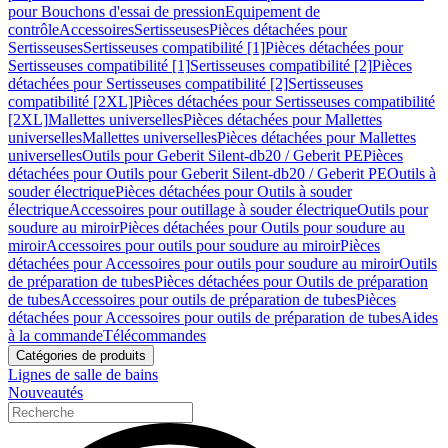
pour Bouchons d'essai de pression
Equipement de
contrôle
Accessoires
Sertisseuses
Pièces détachées pour
Sertisseuses
Sertisseuses compatibilité [1]
Pièces détachées pour
Sertisseuses compatibilité [1]
Sertisseuses compatibilité [2]
Pièces
détachées pour Sertisseuses compatibilité [2]
Sertisseuses
compatibilité [2XL]
Pièces détachées pour Sertisseuses compatibilité
[2XL]
Mallettes universelles
Pièces détachées pour Mallettes
universelles
Mallettes universelles
Pièces détachées pour Mallettes
universelles
Outils pour Geberit Silent-db20 / Geberit PE
Pièces
détachées pour Outils pour Geberit Silent-db20 / Geberit PE
Outils à
souder électrique
Pièces détachées pour Outils à souder
électrique
Accessoires pour outillage à souder électrique
Outils pour
soudure au miroir
Pièces détachées pour Outils pour soudure au
miroir
Accessoires pour outils pour soudure au miroir
Pièces
détachées pour Accessoires pour outils pour soudure au miroir
Outils
de préparation de tubes
Pièces détachées pour Outils de préparation
de tubes
Accessoires pour outils de préparation de tubes
Pièces
détachées pour Accessoires pour outils de préparation de tubes
Aides
à la commande
Télécommandes
Catégories de produits
Lignes de salle de bains
Nouveautés