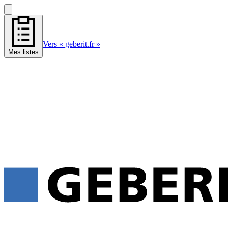
Vers « geberit.fr »
Mes listes