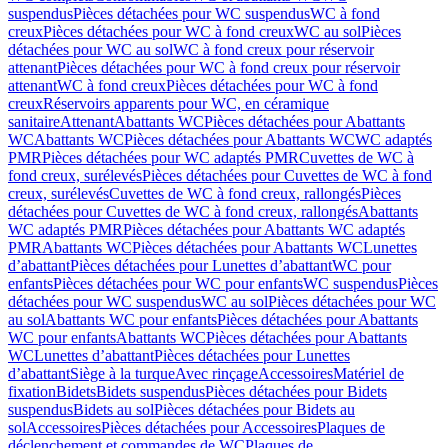
suspendus
Pièces détachées pour WC suspendus
WC à fond
creux
Pièces détachées pour WC à fond creux
WC au sol
Pièces
détachées pour WC au sol
WC à fond creux pour réservoir
attenant
Pièces détachées pour WC à fond creux pour réservoir
attenant
WC à fond creux
Pièces détachées pour WC à fond
creux
Réservoirs apparents pour WC, en céramique
sanitaire
Attenant
Abattants WC
Pièces détachées pour Abattants
WC
Abattants WC
Pièces détachées pour Abattants WC
WC adaptés
PMR
Pièces détachées pour WC adaptés PMR
Cuvettes de WC à
fond creux, surélevés
Pièces détachées pour Cuvettes de WC à fond
creux, surélevés
Cuvettes de WC à fond creux, rallongés
Pièces
détachées pour Cuvettes de WC à fond creux, rallongés
Abattants
WC adaptés PMR
Pièces détachées pour Abattants WC adaptés
PMR
Abattants WC
Pièces détachées pour Abattants WC
Lunettes
d’abattant
Pièces détachées pour Lunettes d’abattant
WC pour
enfants
Pièces détachées pour WC pour enfants
WC suspendus
Pièces
détachées pour WC suspendus
WC au sol
Pièces détachées pour WC
au sol
Abattants WC pour enfants
Pièces détachées pour Abattants
WC pour enfants
Abattants WC
Pièces détachées pour Abattants
WC
Lunettes d’abattant
Pièces détachées pour Lunettes
d’abattant
Siège à la turque
Avec rinçage
Accessoires
Matériel de
fixation
Bidets
Bidets suspendus
Pièces détachées pour Bidets
suspendus
Bidets au sol
Pièces détachées pour Bidets au
sol
Accessoires
Pièces détachées pour Accessoires
Plaques de
déclenchement et commandes de WC
Plaques de