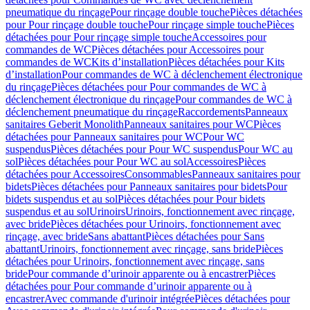
pneumatique du rinçage
Pour rinçage double touche
Pièces détachées
pour Pour rinçage double touche
Pour rinçage simple touche
Pièces
détachées pour Pour rinçage simple touche
Accessoires pour
commandes de WC
Pièces détachées pour Accessoires pour
commandes de WC
Kits d’installation
Pièces détachées pour Kits
d’installation
Pour commandes de WC à déclenchement électronique
du rinçage
Pièces détachées pour Pour commandes de WC à
déclenchement électronique du rinçage
Pour commandes de WC à
déclenchement pneumatique du rinçage
Raccordements
Panneaux
sanitaires Geberit Monolith
Panneaux sanitaires pour WC
Pièces
détachées pour Panneaux sanitaires pour WC
Pour WC
suspendus
Pièces détachées pour Pour WC suspendus
Pour WC au
sol
Pièces détachées pour Pour WC au sol
Accessoires
Pièces
détachées pour Accessoires
Consommables
Panneaux sanitaires pour
bidets
Pièces détachées pour Panneaux sanitaires pour bidets
Pour
bidets suspendus et au sol
Pièces détachées pour Pour bidets
suspendus et au sol
Urinoirs
Urinoirs, fonctionnement avec rinçage,
avec bride
Pièces détachées pour Urinoirs, fonctionnement avec
rinçage, avec bride
Sans abattant
Pièces détachées pour Sans
abattant
Urinoirs, fonctionnement avec rinçage, sans bride
Pièces
détachées pour Urinoirs, fonctionnement avec rinçage, sans
bride
Pour commande d’urinoir apparente ou à encastrer
Pièces
détachées pour Pour commande d’urinoir apparente ou à
encastrer
Avec commande d'urinoir intégrée
Pièces détachées pour