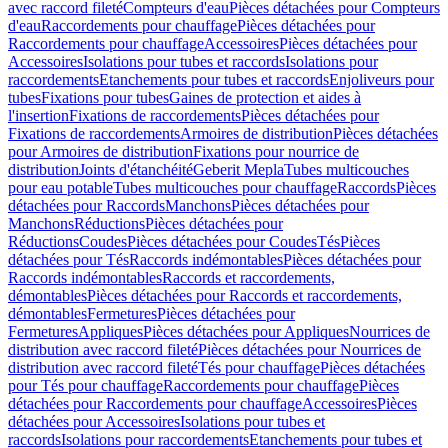
avec raccord fileté
Compteurs d'eau
Pièces détachées pour Compteurs
d'eau
Raccordements pour chauffage
Pièces détachées pour
Raccordements pour chauffage
Accessoires
Pièces détachées pour
Accessoires
Isolations pour tubes et raccords
Isolations pour
raccordements
Etanchements pour tubes et raccords
Enjoliveurs pour
tubes
Fixations pour tubes
Gaines de protection et aides à
l'insertion
Fixations de raccordements
Pièces détachées pour
Fixations de raccordements
Armoires de distribution
Pièces détachées
pour Armoires de distribution
Fixations pour nourrice de
distribution
Joints d'étanchéité
Geberit Mepla
Tubes multicouches
pour eau potable
Tubes multicouches pour chauffage
Raccords
Pièces
détachées pour Raccords
Manchons
Pièces détachées pour
Manchons
Réductions
Pièces détachées pour
Réductions
Coudes
Pièces détachées pour Coudes
Tés
Pièces
détachées pour Tés
Raccords indémontables
Pièces détachées pour
Raccords indémontables
Raccords et raccordements,
démontables
Pièces détachées pour Raccords et raccordements,
démontables
Fermetures
Pièces détachées pour
Fermetures
Appliques
Pièces détachées pour Appliques
Nourrices de
distribution avec raccord fileté
Pièces détachées pour Nourrices de
distribution avec raccord fileté
Tés pour chauffage
Pièces détachées
pour Tés pour chauffage
Raccordements pour chauffage
Pièces
détachées pour Raccordements pour chauffage
Accessoires
Pièces
détachées pour Accessoires
Isolations pour tubes et
raccords
Isolations pour raccordements
Etanchements pour tubes et