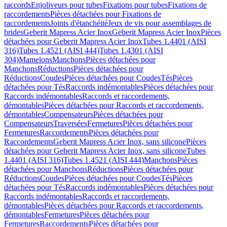
raccords
Enjoliveurs pour tubes
Fixations pour tubes
Fixations de
raccordements
Pièces détachées pour Fixations de
raccordements
Joints d'étanchéité
Jeux de vis pour assemblages de
brides
Geberit Mapress Acier Inox
Geberit Mapress Acier Inox
Pièces
détachées pour Geberit Mapress Acier Inox
Tubes 1.4401 (AISI
316)
Tubes 1.4521 (AISI 444)
Tubes 1.4301 (AISI
304)
Mamelons
Manchons
Pièces détachées pour
Manchons
Réductions
Pièces détachées pour
Réductions
Coudes
Pièces détachées pour Coudes
Tés
Pièces
détachées pour Tés
Raccords indémontables
Pièces détachées pour
Raccords indémontables
Raccords et raccordements,
démontables
Pièces détachées pour Raccords et raccordements,
démontables
Compensateurs
Pièces détachées pour
Compensateurs
Traversées
Fermetures
Pièces détachées pour
Fermetures
Raccordements
Pièces détachées pour
Raccordements
Geberit Mapress Acier Inox, sans silicone
Pièces
détachées pour Geberit Mapress Acier Inox, sans silicone
Tubes
1.4401 (AISI 316)
Tubes 1.4521 (AISI 444)
Manchons
Pièces
détachées pour Manchons
Réductions
Pièces détachées pour
Réductions
Coudes
Pièces détachées pour Coudes
Tés
Pièces
détachées pour Tés
Raccords indémontables
Pièces détachées pour
Raccords indémontables
Raccords et raccordements,
démontables
Pièces détachées pour Raccords et raccordements,
démontables
Fermetures
Pièces détachées pour
Fermetures
Raccordements
Pièces détachées pour