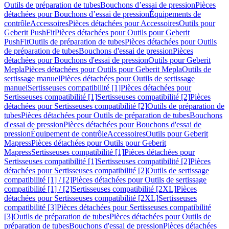
Outils de préparation de tubes
Bouchons d’essai de pression
Pièces
détachées pour Bouchons d’essai de pression
Équipements de
contrôle
Accessoires
Pièces détachées pour Accessoires
Outils pour
Geberit PushFit
Pièces détachées pour Outils pour Geberit
PushFit
Outils de préparation de tubes
Pièces détachées pour Outils
de préparation de tubes
Bouchons d'essai de pression
Pièces
détachées pour Bouchons d'essai de pression
Outils pour Geberit
Mepla
Pièces détachées pour Outils pour Geberit Mepla
Outils de
sertissage manuel
Pièces détachées pour Outils de sertissage
manuel
Sertisseuses compatibilité [1]
Pièces détachées pour
Sertisseuses compatibilité [1]
Sertisseuses compatibilité [2]
Pièces
détachées pour Sertisseuses compatibilité [2]
Outils de préparation de
tubes
Pièces détachées pour Outils de préparation de tubes
Bouchons
d'essai de pression
Pièces détachées pour Bouchons d'essai de
pression
Équipement de contrôle
Accessoires
Outils pour Geberit
Mapress
Pièces détachées pour Outils pour Geberit
Mapress
Sertisseuses compatibilité [1]
Pièces détachées pour
Sertisseuses compatibilité [1]
Sertisseuses compatibilité [2]
Pièces
détachées pour Sertisseuses compatibilité [2]
Outils de sertissage
compatibilité [1] / [2]
Pièces détachées pour Outils de sertissage
compatibilité [1] / [2]
Sertisseuses compatibilité [2XL]
Pièces
détachées pour Sertisseuses compatibilité [2XL]
Sertisseuses
compatibilité [3]
Pièces détachées pour Sertisseuses compatibilité
[3]
Outils de préparation de tubes
Pièces détachées pour Outils de
préparation de tubes
Bouchons d'essai de pression
Pièces détachées