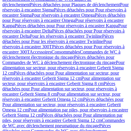
déclenchement
Pièces détachées pour Plaques de déclenchement
Pour
réservoirs à encastrer Sigma
Pièces détachées pour Pour réservoirs à
encastrer Sigma
Pour réservoirs à encastrer Omega
Pièces détachées
pour Pour réservoirs à encastrer Omega
Pour réservoirs à encastrer
Kappa
Pièces détachées pour Pour réservoirs à encastrer Kappa
Pour
réservoirs à encastrer Delta
Pièces détachées pour Pour réservoirs à
encastrer Delta
Pour les réservoirs à encastrer Twinline
Pièces
détachées pour Pour les réservoirs à encastrer Twinline
Pour
réservoirs à encastrer 300T
Pièces détachées pour Pour réservoirs à
encastrer 300T
Accessoires
Consommables
Commandes de WC à
déclenchement électronique du rinçage
Pièces détachées pour
Commandes de WC à déclenchement électronique du rinçage
Pour
alimentation sur secteur, pour réservoirs à encastrer Geberit Sigma
12 cm
Pièces détachées pour Pour alimentation sur secteur, pour
réservoirs à encastrer Geberit Sigma 12 cm
Pour alimentation sur
secteur, pour réservoirs à encastrer Geberit Sigma 8 cm
Pièces
détachées pour Pour alimentation sur secteur, pour réservoirs à
encastrer Geberit Sigma 8 cm
Pour alimentation sur secteur, pour
réservoirs à encastrer Geberit Omega 12 cm
Pièces détachées pour
Pour alimentation sur secteur, pour réservoirs à encastrer Geberit
Omega 12 cm
Pour alimentation par piles, pour réservoirs à encastrer
Geberit Sigma 12 cm
Pièces détachées pour Pour alimentation par
piles, pour réservoirs à encastrer Geberit Sigma 12 cm
Commandes
de WC avec déclenchement pneumatique du rinçage
Pièces
détachées pour Commandes de WC avec déclenchement