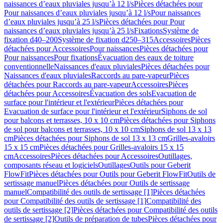
naissances d’eaux pluviales jusqu’à 12 l/s
Pièces détachées pour
Pour naissances d’eaux pluviales jusqu’à 12 l/s
Pour naissances
d’eaux pluviales jusqu’à 25 l/s
Pièces détachées pour Pour
naissances d’eaux pluviales jusqu’à 25 l/s
Fixations
Système de
fixation d40–200
Système de fixation d250–315
Accessoires
Pièces
détachées pour Accessoires
Pour naissances
Pièces détachées pour
Pour naissances
Pour fixations
Évacuation des eaux de toiture
conventionnelle
Naissances d'eaux pluviales
Pièces détachées pour
Naissances d'eaux pluviales
Raccords au pare-vapeur
Pièces
détachées pour Raccords au pare-vapeur
Accessoires
Pièces
détachées pour Accessoires
Évacuation des sols
Evacuation de
surface pour l'intérieur et l'extérieur
Pièces détachées pour
Evacuation de surface pour l'intérieur et l'extérieur
Siphons de sol
pour balcons et terrasses, 10 x 10 cm
Pièces détachées pour Siphons
de sol pour balcons et terrasses, 10 x 10 cm
Siphons de sol 13 x 13
cm
Pièces détachées pour Siphons de sol 13 x 13 cm
Grilles-avaloirs
15 x 15 cm
Pièces détachées pour Grilles-avaloirs 15 x 15
cm
Accessoires
Pièces détachées pour Accessoires
Outillages,
composants réseau et logiciels
Outillages
Outils pour Geberit
FlowFit
Pièces détachées pour Outils pour Geberit FlowFit
Outils de
sertissage manuel
Pièces détachées pour Outils de sertissage
manuel
Compatibilité des outils de sertissage [1]
Pièces détachées
pour Compatibilité des outils de sertissage [1]
Compatibilité des
outils de sertissage [2]
Pièces détachées pour Compatibilité des outils
de sertissage [2]
Outils de préparation de tubes
Pièces détachées pour