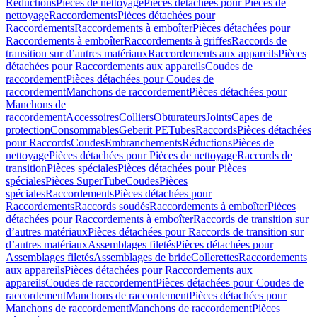
Réductions
Pièces de nettoyage
Pièces détachées pour Pièces de
nettoyage
Raccordements
Pièces détachées pour
Raccordements
Raccordements à emboîter
Pièces détachées pour
Raccordements à emboîter
Raccordements à griffes
Raccords de
transition sur d’autres matériaux
Raccordements aux appareils
Pièces
détachées pour Raccordements aux appareils
Coudes de
raccordement
Pièces détachées pour Coudes de
raccordement
Manchons de raccordement
Pièces détachées pour
Manchons de
raccordement
Accessoires
Colliers
Obturateurs
Joints
Capes de
protection
Consommables
Geberit PE
Tubes
Raccords
Pièces détachées
pour Raccords
Coudes
Embranchements
Réductions
Pièces de
nettoyage
Pièces détachées pour Pièces de nettoyage
Raccords de
transition
Pièces spéciales
Pièces détachées pour Pièces
spéciales
Pièces SuperTube
Coudes
Pièces
spéciales
Raccordements
Pièces détachées pour
Raccordements
Raccords soudés
Raccordements à emboîter
Pièces
détachées pour Raccordements à emboîter
Raccords de transition sur
d’autres matériaux
Pièces détachées pour Raccords de transition sur
d’autres matériaux
Assemblages filetés
Pièces détachées pour
Assemblages filetés
Assemblages de bride
Collerettes
Raccordements
aux appareils
Pièces détachées pour Raccordements aux
appareils
Coudes de raccordement
Pièces détachées pour Coudes de
raccordement
Manchons de raccordement
Pièces détachées pour
Manchons de raccordement
Manchons de raccordement
Pièces