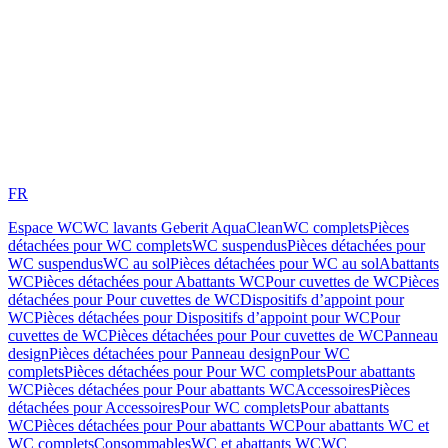
FR
Espace WC
WC lavants Geberit AquaClean
WC complets
Pièces
détachées pour WC complets
WC suspendus
Pièces détachées pour
WC suspendus
WC au sol
Pièces détachées pour WC au sol
Abattants
WC
Pièces détachées pour Abattants WC
Pour cuvettes de WC
Pièces
détachées pour Pour cuvettes de WC
Dispositifs d’appoint pour
WC
Pièces détachées pour Dispositifs d’appoint pour WC
Pour
cuvettes de WC
Pièces détachées pour Pour cuvettes de WC
Panneau
design
Pièces détachées pour Panneau design
Pour WC
complets
Pièces détachées pour Pour WC complets
Pour abattants
WC
Pièces détachées pour Pour abattants WC
Accessoires
Pièces
détachées pour Accessoires
Pour WC complets
Pour abattants
WC
Pièces détachées pour Pour abattants WC
Pour abattants WC et
WC complets
Consommables
WC et abattants WC
WC