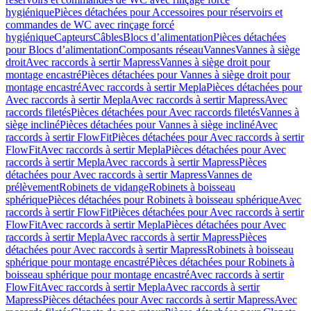
hygiénique
Pièces détachées pour Accessoires pour réservoirs et
commandes de WC avec rinçage forcé
hygiénique
Capteurs
Câbles
Blocs d’alimentation
Pièces détachées
pour Blocs d’alimentation
Composants réseau
Vannes
Vannes à siège
droit
Avec raccords à sertir Mapress
Vannes à siège droit pour
montage encastré
Pièces détachées pour Vannes à siège droit pour
montage encastré
Avec raccords à sertir Mepla
Pièces détachées pour
Avec raccords à sertir Mepla
Avec raccords à sertir Mapress
Avec
raccords filetés
Pièces détachées pour Avec raccords filetés
Vannes à
siège incliné
Pièces détachées pour Vannes à siège incliné
Avec
raccords à sertir FlowFit
Pièces détachées pour Avec raccords à sertir
FlowFit
Avec raccords à sertir Mepla
Pièces détachées pour Avec
raccords à sertir Mepla
Avec raccords à sertir Mapress
Pièces
détachées pour Avec raccords à sertir Mapress
Vannes de
prélèvement
Robinets de vidange
Robinets à boisseau
sphérique
Pièces détachées pour Robinets à boisseau sphérique
Avec
raccords à sertir FlowFit
Pièces détachées pour Avec raccords à sertir
FlowFit
Avec raccords à sertir Mepla
Pièces détachées pour Avec
raccords à sertir Mepla
Avec raccords à sertir Mapress
Pièces
détachées pour Avec raccords à sertir Mapress
Robinets à boisseau
sphérique pour montage encastré
Pièces détachées pour Robinets à
boisseau sphérique pour montage encastré
Avec raccords à sertir
FlowFit
Avec raccords à sertir Mepla
Avec raccords à sertir
Mapress
Pièces détachées pour Avec raccords à sertir Mapress
Avec