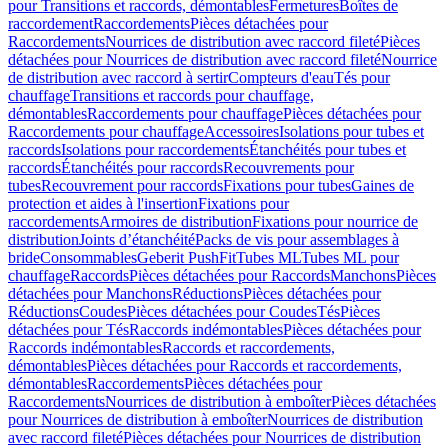
pour Transitions et raccords, démontables
Fermetures
Boîtes de
raccordement
Raccordements
Pièces détachées pour
Raccordements
Nourrices de distribution avec raccord fileté
Pièces
détachées pour Nourrices de distribution avec raccord fileté
Nourrice
de distribution avec raccord à sertir
Compteurs d'eau
Tés pour
chauffage
Transitions et raccords pour chauffage,
démontables
Raccordements pour chauffage
Pièces détachées pour
Raccordements pour chauffage
Accessoires
Isolations pour tubes et
raccords
Isolations pour raccordements
Étanchéités pour tubes et
raccords
Étanchéités pour raccords
Recouvrements pour
tubes
Recouvrement pour raccords
Fixations pour tubes
Gaines de
protection et aides à l'insertion
Fixations pour
raccordements
Armoires de distribution
Fixations pour nourrice de
distribution
Joints d’étanchéité
Packs de vis pour assemblages à
bride
Consommables
Geberit PushFit
Tubes ML
Tubes ML pour
chauffage
Raccords
Pièces détachées pour Raccords
Manchons
Pièces
détachées pour Manchons
Réductions
Pièces détachées pour
Réductions
Coudes
Pièces détachées pour Coudes
Tés
Pièces
détachées pour Tés
Raccords indémontables
Pièces détachées pour
Raccords indémontables
Raccords et raccordements,
démontables
Pièces détachées pour Raccords et raccordements,
démontables
Raccordements
Pièces détachées pour
Raccordements
Nourrices de distribution à emboîter
Pièces détachées
pour Nourrices de distribution à emboîter
Nourrices de distribution
avec raccord fileté
Pièces détachées pour Nourrices de distribution