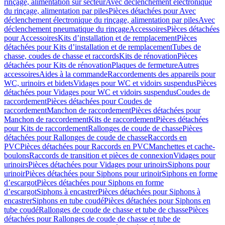
rinçage, alimentation sur secteur
Avec déclenchement électronique
du rinçage, alimentation par piles
Pièces détachées pour Avec
déclenchement électronique du rinçage, alimentation par piles
Avec
déclenchement pneumatique du rinçage
Accessoires
Pièces détachées
pour Accessoires
Kits d’installation et de remplacement
Pièces
détachées pour Kits d’installation et de remplacement
Tubes de
chasse, coudes de chasse et raccords
Kits de rénovation
Pièces
détachées pour Kits de rénovation
Plaques de fermeture
Autres
accessoires
Aides à la commande
Raccordements des appareils pour
WC, urinoirs et bidets
Vidages pour WC et vidoirs suspendus
Pièces
détachées pour Vidages pour WC et vidoirs suspendus
Coudes de
raccordement
Pièces détachées pour Coudes de
raccordement
Manchon de raccordement
Pièces détachées pour
Manchon de raccordement
Kits de raccordement
Pièces détachées
pour Kits de raccordement
Rallonges de coude de chasse
Pièces
détachées pour Rallonges de coude de chasse
Raccords en
PVC
Pièces détachées pour Raccords en PVC
Manchettes et cache-
boulons
Raccords de transition et pièces de connexion
Vidages pour
urinoirs
Pièces détachées pour Vidages pour urinoirs
Siphons pour
urinoir
Pièces détachées pour Siphons pour urinoir
Siphons en forme
d’escargot
Pièces détachées pour Siphons en forme
d’escargot
Siphons à encastrer
Pièces détachées pour Siphons à
encastrer
Siphons en tube coudé
Pièces détachées pour Siphons en
tube coudé
Rallonges de coude de chasse et tube de chasse
Pièces
détachées pour Rallonges de coude de chasse et tube de