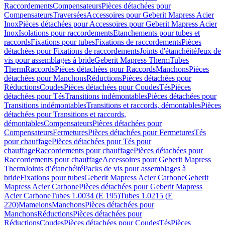
Raccordements
Compensateurs
Pièces détachées pour
Compensateurs
Traversées
Accessoires pour Geberit Mapress Acier
Inox
Pièces détachées pour Accessoires pour Geberit Mapress Acier
Inox
Isolations pour raccordements
Etanchements pour tubes et
raccords
Fixations pour tubes
Fixations de raccordements
Pièces
détachées pour Fixations de raccordements
Joints d'étanchéité
Jeux de
vis pour assemblages à bride
Geberit Mapress Therm
Tubes
Therm
Raccords
Pièces détachées pour Raccords
Manchons
Pièces
détachées pour Manchons
Réductions
Pièces détachées pour
Réductions
Coudes
Pièces détachées pour Coudes
Tés
Pièces
détachées pour Tés
Transitions indémontables
Pièces détachées pour
Transitions indémontables
Transitions et raccords, démontables
Pièces
détachées pour Transitions et raccords,
démontables
Compensateurs
Pièces détachées pour
Compensateurs
Fermetures
Pièces détachées pour Fermetures
Tés
pour chauffage
Pièces détachées pour Tés pour
chauffage
Raccordements pour chauffage
Pièces détachées pour
Raccordements pour chauffage
Accessoires pour Geberit Mapress
Therm
Joints d’étanchéité
Packs de vis pour assemblages à
bride
Fixations pour tubes
Geberit Mapress Acier Carbone
Geberit
Mapress Acier Carbone
Pièces détachées pour Geberit Mapress
Acier Carbone
Tubes 1.0034 (E 195)
Tubes 1.0215 (E
220)
Mamelons
Manchons
Pièces détachées pour
Manchons
Réductions
Pièces détachées pour
Réductions
Coudes
Pièces détachées pour Coudes
Tés
Pièces