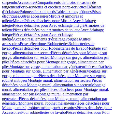
suspendu
Accessoires
Compartiments de tiroirs et casiers de
rangement
Porte-serviettes et crochets porte-serviettes
Éléments
d’éclairage
Poignées
Jeux de pieds
Tableaux magnétiques
Prises
électriques
Autres accessoires
Miroirs et armoires et
toilette
Miroirs
Pièces détachées pour Miroirs
Avec éclairage
intégré
Pièces détachées pour Avec éclairage intégré
Armoires de
toilette
Pièces détachées pour Armoires de toilette
Avec éclairage
intégré
Pièces détachées pour Avec éclairage
intégré
Accessoires
Éléments d’éclairage
Poignées
Autres
accessoires
Prises électriques
Robinetteries
Robinetteries de
lavabo
Pièces détachées pour Robinetteries de lavabo
Montage sur
gorge, alimentation sur secteur
Pièces détachées pour Montage sur
gorge, alimentation sur secteur
Montage sur gorge, alimentation par
piles
Pièces détachées pour Montage sur gorge, alimentation par
piles
Montage sur gorge, alimentation par générateur
Pièces détachées
pour Montage sur gorge, alimentation par générateur
Montage sur
gorge, robinet mitigeur
Pièces détachées pour Montage sur gorge,
robinet mitigeur
Montage mural, alimentation sur secteur
Pièces
détachées pour Montage mural, alimentation sur secteur
Montage
mural, alimentation par piles
Pièces détachées pour Montage mural,
alimentation par piles
Montage mural, alimentation par
générateur
Pièces détachées pour Montage mural, alimentation par
générateur
Montage mural, robinet mélangeur
Pièces détachées pour
Montage mural, robinet mélangeur
Accessoires
Pièces détachées pour
Accessoires
Pour robinetteries de lavabo
Pièces détachées pour Pour