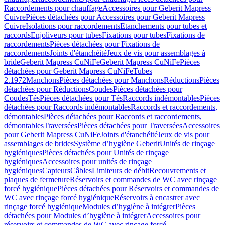
Raccordements pour chauffage
Accessoires pour Geberit Mapress
Cuivre
Pièces détachées pour Accessoires pour Geberit Mapress
Cuivre
Isolations pour raccordements
Etanchements pour tubes et
raccords
Enjoliveurs pour tubes
Fixations pour tubes
Fixations de
raccordements
Pièces détachées pour Fixations de
raccordements
Joints d'étanchéité
Jeux de vis pour assemblages à
bride
Geberit Mapress CuNiFe
Geberit Mapress CuNiFe
Pièces
détachées pour Geberit Mapress CuNiFe
Tubes
2.1972
Manchons
Pièces détachées pour Manchons
Réductions
Pièces
détachées pour Réductions
Coudes
Pièces détachées pour
Coudes
Tés
Pièces détachées pour Tés
Raccords indémontables
Pièces
détachées pour Raccords indémontables
Raccords et raccordements,
démontables
Pièces détachées pour Raccords et raccordements,
démontables
Traversées
Pièces détachées pour Traversées
Accessoires
pour Geberit Mapress CuNiFe
Joints d'étanchéité
Jeux de vis pour
assemblages de brides
Système d’hygiène Geberit
Unités de rinçage
hygiéniques
Pièces détachées pour Unités de rinçage
hygiéniques
Accessoires pour unités de rinçage
hygiéniques
Capteurs
Câbles
Limiteurs de débit
Recouvrements et
plaques de fermeture
Réservoirs et commandes de WC avec rinçage
forcé hygiénique
Pièces détachées pour Réservoirs et commandes de
WC avec rinçage forcé hygiénique
Réservoirs à encastrer avec
rinçage forcé hygiénique
Modules d’hygiène à intégrer
Pièces
détachées pour Modules d’hygiène à intégrer
Accessoires pour
réservoirs et commandes de WC avec rinçage forcé