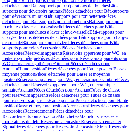
baignoires
Bâti-supports pour séparations de douches
Pièces
détachées pour Bâti-supports pour séparations de douches
Bâti-
supports pour déversoirs muraux
Pièces détachées pour Bâti-supports
pour déversoirs muraux
Bâti-supports pour robinetteries
Pièces
détachées pour Bâti-supports pour robinetteries
Bâti-supports pour
machines à laver et lave-vaisselle
Pièces détachées pour Bâti-
supports pour machines à laver et lave-vaisselle
Bâti-supports pour
charges de console
Pièces détachées pour Bâti-supports pour charges
de console
Bâti-supports pour éviers
Pièces détachées pour Bâti-
supports pour éviers
Accessoires
Pièces détachées pour
Accessoires
Réservoirs apparents
Réservoirs apparents pour WC, en
matière synthétique
Pièces détachées pour Réservoirs apparents pour
WC, en matière synthétique
Attenant
Pièces détachées pour
Attenant
Haute position
Pièces détachées pour Haute position
Basse et
moyenne position
Pièces détachées pour Basse et moyenne
position
Réservoirs apparents pour WC, en céramique sanitaire
Pièces
détachées pour Réservoirs apparents pour WC, en céramique
sanitaire
Attenant
Pièces détachées pour Attenant
Tubes de chasse
pour réservoirs apparents
Pièces détachées pour Tubes de chasse
pour réservoirs apparents
Haute position
Pièces détachées pour Haute
position
Basse et moyenne position
Accessoires
Pièces détachées pour
Accessoires
Raccordements
Pièces détachées pour
Raccordements
Joints
Fixations
Manchettes
Mamelons, rosaces et
modérateurs de débit
Réservoirs à encastrer
Réservoirs à encastrer
Sigma
Pièces détachées pour Réservoirs à encastrer Sigma
Réservoirs