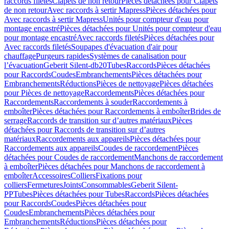
raccords filetés
Clapets de non retour
Pièces détachées pour Clapets
de non retour
Avec raccords à sertir Mapress
Pièces détachées pour
Avec raccords à sertir Mapress
Unités pour compteur d'eau pour
montage encastré
Pièces détachées pour Unités pour compteur d'eau
pour montage encastré
Avec raccords filetés
Pièces détachées pour
Avec raccords filetés
Soupapes d'évacuation d'air pour
chauffage
Purgeurs rapides
Systèmes de canalisation pour
l’évacuation
Geberit Silent-db20
Tubes
Raccords
Pièces détachées
pour Raccords
Coudes
Embranchements
Pièces détachées pour
Embranchements
Réductions
Pièces de nettoyage
Pièces détachées
pour Pièces de nettoyage
Raccordements
Pièces détachées pour
Raccordements
Raccordements à souder
Raccordements à
emboîter
Pièces détachées pour Raccordements à emboîter
Brides de
serrage
Raccords de transition sur d’autres matériaux
Pièces
détachées pour Raccords de transition sur d’autres
matériaux
Raccordements aux appareils
Pièces détachées pour
Raccordements aux appareils
Coudes de raccordement
Pièces
détachées pour Coudes de raccordement
Manchons de raccordement
à emboîter
Pièces détachées pour Manchons de raccordement à
emboîter
Accessoires
Colliers
Fixations pour
colliers
Fermetures
Joints
Consommables
Geberit Silent-
PP
Tubes
Pièces détachées pour Tubes
Raccords
Pièces détachées
pour Raccords
Coudes
Pièces détachées pour
Coudes
Embranchements
Pièces détachées pour
Embranchements
Réductions
Pièces détachées pour