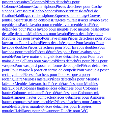
poser
Accessoires
Colonnes
Pièces détachées pour
Colonnes
Colonnes
Cache-siphons
Pièces détachées pour Cache-
siphons
Accessoires
Cache-bondes
Porte-serviettes
Matériel de
fixation
Habillages cache-siphons
Equerres de montage
Couvre-
joints
Dosserets
Kits de consoles
Étagères murales
Packs lavabo avec
meuble bas
Packs lavabo pour meuble avec meuble bas
Pièces
détachées pour Packs lavabo pour meuble avec meuble bas
Meubles
de salle de bains
Meubles bas pour lavabo
Pièces détachées pour
Meubles bas pour lavabo
Pour lave-mains
Pièces détachées pour Pour
lave-mains
Pour lavabos
Pièces détachées pour Pour lavabos
Pour
lavabos doubles
Pièces détachées pour Pour lavabos doubles
Pour
lavabos pour meuble
Pièces détachées pour Pour lavabos pour
meuble
Pour lave-mains d’angle
Pièces détachées pour Pour lave-
mains d’angle
Plans pour vasques
Pièces détachées pour Plans pour
vasques
Pour vasque à poser en forme de coupelle
Pièces détachées
pour Pour vasque à poser en forme de coupelle
Pour vasque à poser
rectangulaire
Pièces détachées pour Pour vasque à poser
rectangulaire
Meubles latéraux
Pièces détachées pour Meubles
latéraux
Meubles latéraux bas
Pièces détachées pour Meubles
latéraux bas
Colonnes hautes
Pièces détachées pour Colonnes
hautes
Colonnes mi-haute
Pièces détachées pour Colonnes mi-
haute
Armoires hautes compactes
Pièces détachées pour Armoires
hautes compactes
Autres meubles
Pièces détachées pour Autres
meubles
Étagères murales
Pièces détachées pour Étagères
murales
Habillages pour bâti-support Duofix pour WC