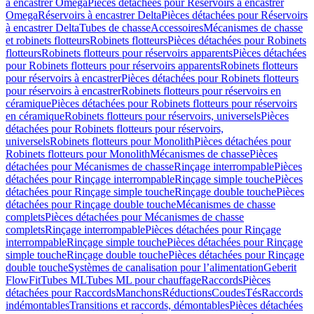
à encastrer Omega
Pièces détachées pour Réservoirs à encastrer
Omega
Réservoirs à encastrer Delta
Pièces détachées pour Réservoirs
à encastrer Delta
Tubes de chasse
Accessoires
Mécanismes de chasse
et robinets flotteurs
Robinets flotteurs
Pièces détachées pour Robinets
flotteurs
Robinets flotteurs pour réservoirs apparents
Pièces détachées
pour Robinets flotteurs pour réservoirs apparents
Robinets flotteurs
pour réservoirs à encastrer
Pièces détachées pour Robinets flotteurs
pour réservoirs à encastrer
Robinets flotteurs pour réservoirs en
céramique
Pièces détachées pour Robinets flotteurs pour réservoirs
en céramique
Robinets flotteurs pour réservoirs, universels
Pièces
détachées pour Robinets flotteurs pour réservoirs,
universels
Robinets flotteurs pour Monolith
Pièces détachées pour
Robinets flotteurs pour Monolith
Mécanismes de chasse
Pièces
détachées pour Mécanismes de chasse
Rinçage interrompable
Pièces
détachées pour Rinçage interrompable
Rinçage simple touche
Pièces
détachées pour Rinçage simple touche
Rinçage double touche
Pièces
détachées pour Rinçage double touche
Mécanismes de chasse
complets
Pièces détachées pour Mécanismes de chasse
complets
Rinçage interrompable
Pièces détachées pour Rinçage
interrompable
Rinçage simple touche
Pièces détachées pour Rinçage
simple touche
Rinçage double touche
Pièces détachées pour Rinçage
double touche
Systèmes de canalisation pour l’alimentation
Geberit
FlowFit
Tubes ML
Tubes ML pour chauffage
Raccords
Pièces
détachées pour Raccords
Manchons
Réductions
Coudes
Tés
Raccords
indémontables
Transitions et raccords, démontables
Pièces détachées