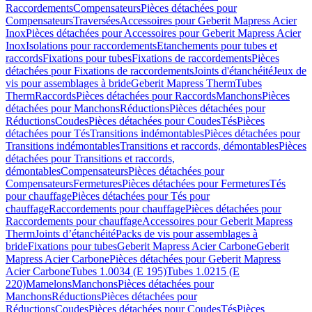
Raccordements
Compensateurs
Pièces détachées pour
Compensateurs
Traversées
Accessoires pour Geberit Mapress Acier
Inox
Pièces détachées pour Accessoires pour Geberit Mapress Acier
Inox
Isolations pour raccordements
Etanchements pour tubes et
raccords
Fixations pour tubes
Fixations de raccordements
Pièces
détachées pour Fixations de raccordements
Joints d'étanchéité
Jeux de
vis pour assemblages à bride
Geberit Mapress Therm
Tubes
Therm
Raccords
Pièces détachées pour Raccords
Manchons
Pièces
détachées pour Manchons
Réductions
Pièces détachées pour
Réductions
Coudes
Pièces détachées pour Coudes
Tés
Pièces
détachées pour Tés
Transitions indémontables
Pièces détachées pour
Transitions indémontables
Transitions et raccords, démontables
Pièces
détachées pour Transitions et raccords,
démontables
Compensateurs
Pièces détachées pour
Compensateurs
Fermetures
Pièces détachées pour Fermetures
Tés
pour chauffage
Pièces détachées pour Tés pour
chauffage
Raccordements pour chauffage
Pièces détachées pour
Raccordements pour chauffage
Accessoires pour Geberit Mapress
Therm
Joints d’étanchéité
Packs de vis pour assemblages à
bride
Fixations pour tubes
Geberit Mapress Acier Carbone
Geberit
Mapress Acier Carbone
Pièces détachées pour Geberit Mapress
Acier Carbone
Tubes 1.0034 (E 195)
Tubes 1.0215 (E
220)
Mamelons
Manchons
Pièces détachées pour
Manchons
Réductions
Pièces détachées pour
Réductions
Coudes
Pièces détachées pour Coudes
Tés
Pièces