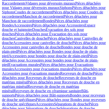
Raccordements
Vidages pour déversoirs muraux
Pièces détachées
pour Vidages pour déversoirs muraux
Siphons
Pièces détachées pour
Siphons
Coudes de raccordement
Pièces détachées pour Coudes de
raccordement
Manchon de raccordement
Pièces détachées pour
Manchon de raccordement
Bondes
Pièces détachées pour
Bondes
Accessoires
Pièces détachées pour Accessoires
Espace
douche et baignoire
Douches
Évacuation des sols pour
douches
Pièces détachées pour Évacuation des sols pour
douches
Canivelles de douche
Pièces détachées pour Canivelles de
douche
Accessoires pour canivelles de douche
Pièces détachées pour
Accessoires pour canivelles de douche
Bondes pour douche de
plain-pied
Pièces détachées pour Bondes pour douche de plain-
pied
Accessoires pour bondes pour douche de plain-pied
Pièces
détachées pour Accessoires pour bondes pour douche de plain-
pied
Evacuations murales
Pièces détachées pour Evacuations
murales
Accessoires pour évacuations murales
Pièces détachées pour
Accessoires pour évacuations murales
Receveurs de douche
Pièces
détachées pour Receveurs de douche
Receveurs de douche en
matériau minéral
Pièces détachées pour Receveurs de douche en
matériau minéral
Receveurs de douche en matériau
minéral
Receveurs de douche en céramique sanitaire
Bâti-
supports
Pièces détachées pour Bâti-supports
Bondes pour receveurs
de douche spécifiques
Pièces détachées pour Bondes pour receveurs
de douche spécifiques
Accessoires
Séparations de douche
Pièces
détachées pour Séparations de douche
Séparations de douche