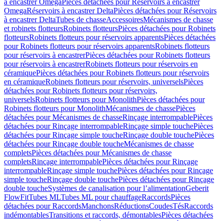
à encastrer Omega
Pièces détachées pour Réservoirs à encastrer
Omega
Réservoirs à encastrer Delta
Pièces détachées pour Réservoirs
à encastrer Delta
Tubes de chasse
Accessoires
Mécanismes de chasse
et robinets flotteurs
Robinets flotteurs
Pièces détachées pour Robinets
flotteurs
Robinets flotteurs pour réservoirs apparents
Pièces détachées
pour Robinets flotteurs pour réservoirs apparents
Robinets flotteurs
pour réservoirs à encastrer
Pièces détachées pour Robinets flotteurs
pour réservoirs à encastrer
Robinets flotteurs pour réservoirs en
céramique
Pièces détachées pour Robinets flotteurs pour réservoirs
en céramique
Robinets flotteurs pour réservoirs, universels
Pièces
détachées pour Robinets flotteurs pour réservoirs,
universels
Robinets flotteurs pour Monolith
Pièces détachées pour
Robinets flotteurs pour Monolith
Mécanismes de chasse
Pièces
détachées pour Mécanismes de chasse
Rinçage interrompable
Pièces
détachées pour Rinçage interrompable
Rinçage simple touche
Pièces
détachées pour Rinçage simple touche
Rinçage double touche
Pièces
détachées pour Rinçage double touche
Mécanismes de chasse
complets
Pièces détachées pour Mécanismes de chasse
complets
Rinçage interrompable
Pièces détachées pour Rinçage
interrompable
Rinçage simple touche
Pièces détachées pour Rinçage
simple touche
Rinçage double touche
Pièces détachées pour Rinçage
double touche
Systèmes de canalisation pour l’alimentation
Geberit
FlowFit
Tubes ML
Tubes ML pour chauffage
Raccords
Pièces
détachées pour Raccords
Manchons
Réductions
Coudes
Tés
Raccords
indémontables
Transitions et raccords, démontables
Pièces détachées