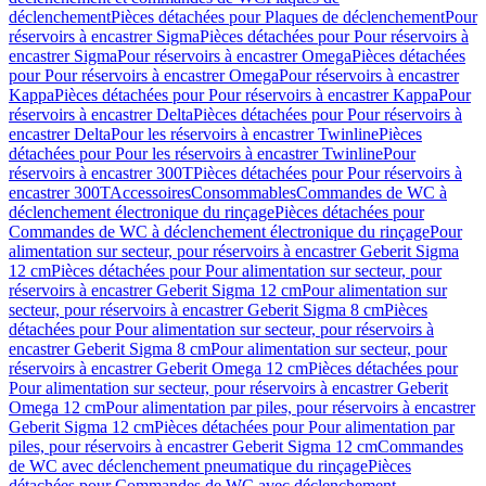
déclenchement
Pièces détachées pour Plaques de déclenchement
Pour
réservoirs à encastrer Sigma
Pièces détachées pour Pour réservoirs à
encastrer Sigma
Pour réservoirs à encastrer Omega
Pièces détachées
pour Pour réservoirs à encastrer Omega
Pour réservoirs à encastrer
Kappa
Pièces détachées pour Pour réservoirs à encastrer Kappa
Pour
réservoirs à encastrer Delta
Pièces détachées pour Pour réservoirs à
encastrer Delta
Pour les réservoirs à encastrer Twinline
Pièces
détachées pour Pour les réservoirs à encastrer Twinline
Pour
réservoirs à encastrer 300T
Pièces détachées pour Pour réservoirs à
encastrer 300T
Accessoires
Consommables
Commandes de WC à
déclenchement électronique du rinçage
Pièces détachées pour
Commandes de WC à déclenchement électronique du rinçage
Pour
alimentation sur secteur, pour réservoirs à encastrer Geberit Sigma
12 cm
Pièces détachées pour Pour alimentation sur secteur, pour
réservoirs à encastrer Geberit Sigma 12 cm
Pour alimentation sur
secteur, pour réservoirs à encastrer Geberit Sigma 8 cm
Pièces
détachées pour Pour alimentation sur secteur, pour réservoirs à
encastrer Geberit Sigma 8 cm
Pour alimentation sur secteur, pour
réservoirs à encastrer Geberit Omega 12 cm
Pièces détachées pour
Pour alimentation sur secteur, pour réservoirs à encastrer Geberit
Omega 12 cm
Pour alimentation par piles, pour réservoirs à encastrer
Geberit Sigma 12 cm
Pièces détachées pour Pour alimentation par
piles, pour réservoirs à encastrer Geberit Sigma 12 cm
Commandes
de WC avec déclenchement pneumatique du rinçage
Pièces
détachées pour Commandes de WC avec déclenchement