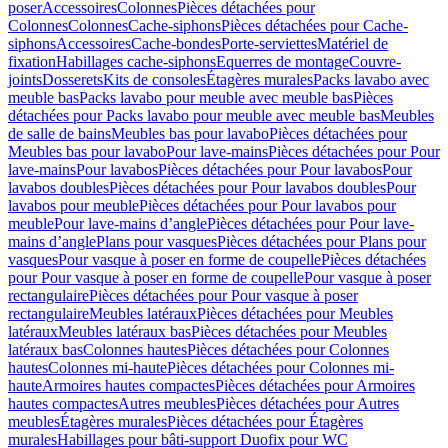
poser
Accessoires
Colonnes
Pièces détachées pour
Colonnes
Colonnes
Cache-siphons
Pièces détachées pour Cache-
siphons
Accessoires
Cache-bondes
Porte-serviettes
Matériel de
fixation
Habillages cache-siphons
Equerres de montage
Couvre-
joints
Dosserets
Kits de consoles
Étagères murales
Packs lavabo avec
meuble bas
Packs lavabo pour meuble avec meuble bas
Pièces
détachées pour Packs lavabo pour meuble avec meuble bas
Meubles
de salle de bains
Meubles bas pour lavabo
Pièces détachées pour
Meubles bas pour lavabo
Pour lave-mains
Pièces détachées pour Pour
lave-mains
Pour lavabos
Pièces détachées pour Pour lavabos
Pour
lavabos doubles
Pièces détachées pour Pour lavabos doubles
Pour
lavabos pour meuble
Pièces détachées pour Pour lavabos pour
meuble
Pour lave-mains d’angle
Pièces détachées pour Pour lave-
mains d’angle
Plans pour vasques
Pièces détachées pour Plans pour
vasques
Pour vasque à poser en forme de coupelle
Pièces détachées
pour Pour vasque à poser en forme de coupelle
Pour vasque à poser
rectangulaire
Pièces détachées pour Pour vasque à poser
rectangulaire
Meubles latéraux
Pièces détachées pour Meubles
latéraux
Meubles latéraux bas
Pièces détachées pour Meubles
latéraux bas
Colonnes hautes
Pièces détachées pour Colonnes
hautes
Colonnes mi-haute
Pièces détachées pour Colonnes mi-
haute
Armoires hautes compactes
Pièces détachées pour Armoires
hautes compactes
Autres meubles
Pièces détachées pour Autres
meubles
Étagères murales
Pièces détachées pour Étagères
murales
Habillages pour bâti-support Duofix pour WC