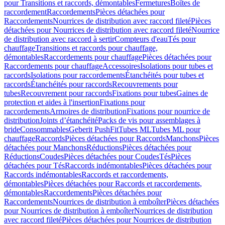
pour Transitions et raccords, démontables
Fermetures
Boîtes de
raccordement
Raccordements
Pièces détachées pour
Raccordements
Nourrices de distribution avec raccord fileté
Pièces
détachées pour Nourrices de distribution avec raccord fileté
Nourrice
de distribution avec raccord à sertir
Compteurs d'eau
Tés pour
chauffage
Transitions et raccords pour chauffage,
démontables
Raccordements pour chauffage
Pièces détachées pour
Raccordements pour chauffage
Accessoires
Isolations pour tubes et
raccords
Isolations pour raccordements
Étanchéités pour tubes et
raccords
Étanchéités pour raccords
Recouvrements pour
tubes
Recouvrement pour raccords
Fixations pour tubes
Gaines de
protection et aides à l'insertion
Fixations pour
raccordements
Armoires de distribution
Fixations pour nourrice de
distribution
Joints d’étanchéité
Packs de vis pour assemblages à
bride
Consommables
Geberit PushFit
Tubes ML
Tubes ML pour
chauffage
Raccords
Pièces détachées pour Raccords
Manchons
Pièces
détachées pour Manchons
Réductions
Pièces détachées pour
Réductions
Coudes
Pièces détachées pour Coudes
Tés
Pièces
détachées pour Tés
Raccords indémontables
Pièces détachées pour
Raccords indémontables
Raccords et raccordements,
démontables
Pièces détachées pour Raccords et raccordements,
démontables
Raccordements
Pièces détachées pour
Raccordements
Nourrices de distribution à emboîter
Pièces détachées
pour Nourrices de distribution à emboîter
Nourrices de distribution
avec raccord fileté
Pièces détachées pour Nourrices de distribution