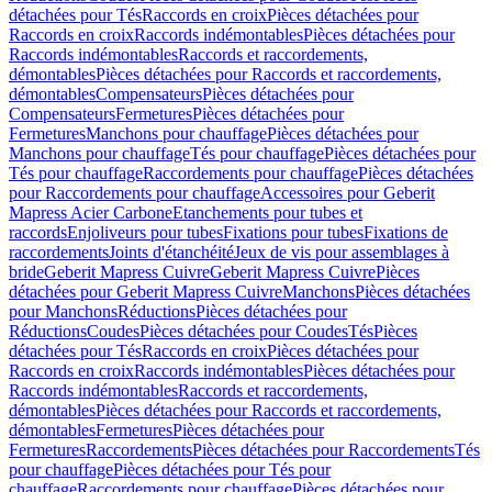
détachées pour Tés
Raccords en croix
Pièces détachées pour
Raccords en croix
Raccords indémontables
Pièces détachées pour
Raccords indémontables
Raccords et raccordements,
démontables
Pièces détachées pour Raccords et raccordements,
démontables
Compensateurs
Pièces détachées pour
Compensateurs
Fermetures
Pièces détachées pour
Fermetures
Manchons pour chauffage
Pièces détachées pour
Manchons pour chauffage
Tés pour chauffage
Pièces détachées pour
Tés pour chauffage
Raccordements pour chauffage
Pièces détachées
pour Raccordements pour chauffage
Accessoires pour Geberit
Mapress Acier Carbone
Etanchements pour tubes et
raccords
Enjoliveurs pour tubes
Fixations pour tubes
Fixations de
raccordements
Joints d'étanchéité
Jeux de vis pour assemblages à
bride
Geberit Mapress Cuivre
Geberit Mapress Cuivre
Pièces
détachées pour Geberit Mapress Cuivre
Manchons
Pièces détachées
pour Manchons
Réductions
Pièces détachées pour
Réductions
Coudes
Pièces détachées pour Coudes
Tés
Pièces
détachées pour Tés
Raccords en croix
Pièces détachées pour
Raccords en croix
Raccords indémontables
Pièces détachées pour
Raccords indémontables
Raccords et raccordements,
démontables
Pièces détachées pour Raccords et raccordements,
démontables
Fermetures
Pièces détachées pour
Fermetures
Raccordements
Pièces détachées pour Raccordements
Tés
pour chauffage
Pièces détachées pour Tés pour
chauffage
Raccordements pour chauffage
Pièces détachées pour