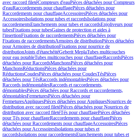
avec raccord fileté
Compteurs d'eau
Pièces détachées pour Compteurs
d'eau
Raccordements pour chauffage
Pièces détachées pour
Raccordements pour chauffage
Accessoires
Pièces détachées pour
Accessoires
Isolations pour tubes et raccords
Isolations pour
raccordements
Etanchements pour tubes et raccords
Enjoliveurs pour
tubes
Fixations pour tubes
Gaines de protection et aides à
l'insertion
Fixations de raccordements
Pièces détachées pour
Fixations de raccordements
Armoires de distribution
Pièces détachées
pour Armoires de distribution
Fixations pour nourrice de
distribution
Joints d'étanchéité
Geberit Mepla
Tubes multicouches
pour eau potable
Tubes multicouches pour chauffage
Raccords
Pièces
détachées pour Raccords
Manchons
Pièces détachées pour
Manchons
Réductions
Pièces détachées pour
Réductions
Coudes
Pièces détachées pour Coudes
Tés
Pièces
détachées pour Tés
Raccords indémontables
Pièces détachées pour
Raccords indémontables
Raccords et raccordements,
démontables
Pièces détachées pour Raccords et raccordements,
démontables
Fermetures
Pièces détachées pour
Fermetures
Appliques
Pièces détachées pour Appliques
Nourrices de
distribution avec raccord fileté
Pièces détachées pour Nourrices de
distribution avec raccord fileté
Tés pour chauffage
Pièces détachées
pour Tés pour chauffage
Raccordements pour chauffage
Pièces
détachées pour Raccordements pour chauffage
Accessoires
Pièces
détachées pour Accessoires
Isolations pour tubes et
raccords
Isolations pour raccordements
Etanchements pour tubes et