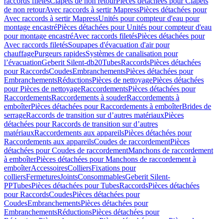
raccords filetés
Clapets de non retour
Pièces détachées pour Clapets
de non retour
Avec raccords à sertir Mapress
Pièces détachées pour
Avec raccords à sertir Mapress
Unités pour compteur d'eau pour
montage encastré
Pièces détachées pour Unités pour compteur d'eau
pour montage encastré
Avec raccords filetés
Pièces détachées pour
Avec raccords filetés
Soupapes d'évacuation d'air pour
chauffage
Purgeurs rapides
Systèmes de canalisation pour
l’évacuation
Geberit Silent-db20
Tubes
Raccords
Pièces détachées
pour Raccords
Coudes
Embranchements
Pièces détachées pour
Embranchements
Réductions
Pièces de nettoyage
Pièces détachées
pour Pièces de nettoyage
Raccordements
Pièces détachées pour
Raccordements
Raccordements à souder
Raccordements à
emboîter
Pièces détachées pour Raccordements à emboîter
Brides de
serrage
Raccords de transition sur d’autres matériaux
Pièces
détachées pour Raccords de transition sur d’autres
matériaux
Raccordements aux appareils
Pièces détachées pour
Raccordements aux appareils
Coudes de raccordement
Pièces
détachées pour Coudes de raccordement
Manchons de raccordement
à emboîter
Pièces détachées pour Manchons de raccordement à
emboîter
Accessoires
Colliers
Fixations pour
colliers
Fermetures
Joints
Consommables
Geberit Silent-
PP
Tubes
Pièces détachées pour Tubes
Raccords
Pièces détachées
pour Raccords
Coudes
Pièces détachées pour
Coudes
Embranchements
Pièces détachées pour
Embranchements
Réductions
Pièces détachées pour