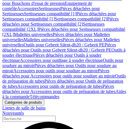
pour Bouchons d'essai de pression
Equipement de
contrôle
Accessoires
Sertisseuses
Pièces détachées pour
Sertisseuses
Sertisseuses compatibilité [1]
Pièces détachées pour
Sertisseuses compatibilité [1]
Sertisseuses compatibilité [2]
Pièces
détachées pour Sertisseuses compatibilité [2]
Sertisseuses
compatibilité [2XL]
Pièces détachées pour Sertisseuses compatibilité
[2XL]
Mallettes universelles
Pièces détachées pour Mallettes
universelles
Mallettes universelles
Pièces détachées pour Mallettes
universelles
Outils pour Geberit Silent-db20 / Geberit PE
Pièces
détachées pour Outils pour Geberit Silent-db20 / Geberit PE
Outils à
souder électrique
Pièces détachées pour Outils à souder
électrique
Accessoires pour outillage à souder électrique
Outils pour
soudure au miroir
Pièces détachées pour Outils pour soudure au
miroir
Accessoires pour outils pour soudure au miroir
Pièces
détachées pour Accessoires pour outils pour soudure au miroir
Outils
de préparation de tubes
Pièces détachées pour Outils de préparation
de tubes
Accessoires pour outils de préparation de tubes
Pièces
détachées pour Accessoires pour outils de préparation de tubes
Aides
à la commande
Télécommandes
Catégories de produits
Lignes de salle de bains
Nouveautés