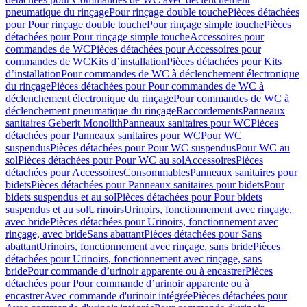
pneumatique du rinçage
Pour rinçage double touche
Pièces détachées
pour Pour rinçage double touche
Pour rinçage simple touche
Pièces
détachées pour Pour rinçage simple touche
Accessoires pour
commandes de WC
Pièces détachées pour Accessoires pour
commandes de WC
Kits d’installation
Pièces détachées pour Kits
d’installation
Pour commandes de WC à déclenchement électronique
du rinçage
Pièces détachées pour Pour commandes de WC à
déclenchement électronique du rinçage
Pour commandes de WC à
déclenchement pneumatique du rinçage
Raccordements
Panneaux
sanitaires Geberit Monolith
Panneaux sanitaires pour WC
Pièces
détachées pour Panneaux sanitaires pour WC
Pour WC
suspendus
Pièces détachées pour Pour WC suspendus
Pour WC au
sol
Pièces détachées pour Pour WC au sol
Accessoires
Pièces
détachées pour Accessoires
Consommables
Panneaux sanitaires pour
bidets
Pièces détachées pour Panneaux sanitaires pour bidets
Pour
bidets suspendus et au sol
Pièces détachées pour Pour bidets
suspendus et au sol
Urinoirs
Urinoirs, fonctionnement avec rinçage,
avec bride
Pièces détachées pour Urinoirs, fonctionnement avec
rinçage, avec bride
Sans abattant
Pièces détachées pour Sans
abattant
Urinoirs, fonctionnement avec rinçage, sans bride
Pièces
détachées pour Urinoirs, fonctionnement avec rinçage, sans
bride
Pour commande d’urinoir apparente ou à encastrer
Pièces
détachées pour Pour commande d’urinoir apparente ou à
encastrer
Avec commande d'urinoir intégrée
Pièces détachées pour