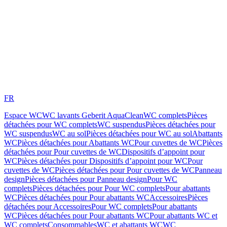
FR
Espace WC
WC lavants Geberit AquaClean
WC complets
Pièces
détachées pour WC complets
WC suspendus
Pièces détachées pour
WC suspendus
WC au sol
Pièces détachées pour WC au sol
Abattants
WC
Pièces détachées pour Abattants WC
Pour cuvettes de WC
Pièces
détachées pour Pour cuvettes de WC
Dispositifs d’appoint pour
WC
Pièces détachées pour Dispositifs d’appoint pour WC
Pour
cuvettes de WC
Pièces détachées pour Pour cuvettes de WC
Panneau
design
Pièces détachées pour Panneau design
Pour WC
complets
Pièces détachées pour Pour WC complets
Pour abattants
WC
Pièces détachées pour Pour abattants WC
Accessoires
Pièces
détachées pour Accessoires
Pour WC complets
Pour abattants
WC
Pièces détachées pour Pour abattants WC
Pour abattants WC et
WC complets
Consommables
WC et abattants WC
WC