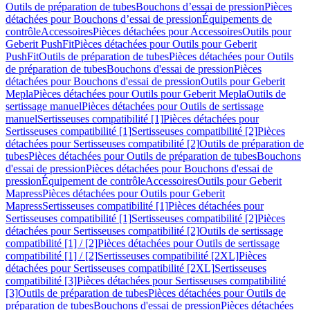
Outils de préparation de tubes
Bouchons d’essai de pression
Pièces
détachées pour Bouchons d’essai de pression
Équipements de
contrôle
Accessoires
Pièces détachées pour Accessoires
Outils pour
Geberit PushFit
Pièces détachées pour Outils pour Geberit
PushFit
Outils de préparation de tubes
Pièces détachées pour Outils
de préparation de tubes
Bouchons d'essai de pression
Pièces
détachées pour Bouchons d'essai de pression
Outils pour Geberit
Mepla
Pièces détachées pour Outils pour Geberit Mepla
Outils de
sertissage manuel
Pièces détachées pour Outils de sertissage
manuel
Sertisseuses compatibilité [1]
Pièces détachées pour
Sertisseuses compatibilité [1]
Sertisseuses compatibilité [2]
Pièces
détachées pour Sertisseuses compatibilité [2]
Outils de préparation de
tubes
Pièces détachées pour Outils de préparation de tubes
Bouchons
d'essai de pression
Pièces détachées pour Bouchons d'essai de
pression
Équipement de contrôle
Accessoires
Outils pour Geberit
Mapress
Pièces détachées pour Outils pour Geberit
Mapress
Sertisseuses compatibilité [1]
Pièces détachées pour
Sertisseuses compatibilité [1]
Sertisseuses compatibilité [2]
Pièces
détachées pour Sertisseuses compatibilité [2]
Outils de sertissage
compatibilité [1] / [2]
Pièces détachées pour Outils de sertissage
compatibilité [1] / [2]
Sertisseuses compatibilité [2XL]
Pièces
détachées pour Sertisseuses compatibilité [2XL]
Sertisseuses
compatibilité [3]
Pièces détachées pour Sertisseuses compatibilité
[3]
Outils de préparation de tubes
Pièces détachées pour Outils de
préparation de tubes
Bouchons d'essai de pression
Pièces détachées