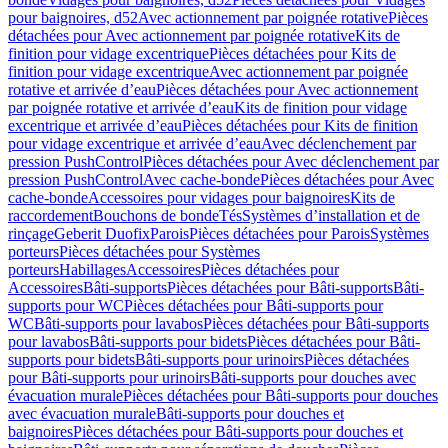
pour baignoires, d52
Avec actionnement par poignée rotative
Pièces
détachées pour Avec actionnement par poignée rotative
Kits de
finition pour vidage excentrique
Pièces détachées pour Kits de
finition pour vidage excentrique
Avec actionnement par poignée
rotative et arrivée d’eau
Pièces détachées pour Avec actionnement
par poignée rotative et arrivée d’eau
Kits de finition pour vidage
excentrique et arrivée d’eau
Pièces détachées pour Kits de finition
pour vidage excentrique et arrivée d’eau
Avec déclenchement par
pression PushControl
Pièces détachées pour Avec déclenchement par
pression PushControl
Avec cache-bonde
Pièces détachées pour Avec
cache-bonde
Accessoires pour vidages pour baignoires
Kits de
raccordement
Bouchons de bonde
Tés
Systèmes d’installation et de
rinçage
Geberit Duofix
Parois
Pièces détachées pour Parois
Systèmes
porteurs
Pièces détachées pour Systèmes
porteurs
Habillages
Accessoires
Pièces détachées pour
Accessoires
Bâti-supports
Pièces détachées pour Bâti-supports
Bâti-
supports pour WC
Pièces détachées pour Bâti-supports pour
WC
Bâti-supports pour lavabos
Pièces détachées pour Bâti-supports
pour lavabos
Bâti-supports pour bidets
Pièces détachées pour Bâti-
supports pour bidets
Bâti-supports pour urinoirs
Pièces détachées
pour Bâti-supports pour urinoirs
Bâti-supports pour douches avec
évacuation murale
Pièces détachées pour Bâti-supports pour douches
avec évacuation murale
Bâti-supports pour douches et
baignoires
Pièces détachées pour Bâti-supports pour douches et