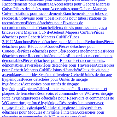
Raccordements pour chauffage
Accessoires pour Geberit Mapress
Cuivre
Pièces détachées pour Accessoires pour Geberit Mapress
Cuivre
Isolations pour raccordements
Etanchements pour tubes et
raccords
Enjoliveurs pour tubes
Fixations pour tubes
Fixations de
raccordements
Pièces détachées pour Fixations de
raccordements
Joints d'étanchéité
Jeux de vis pour assemblages à
bride
Geberit Mapress CuNiFe
Geberit Mapress CuNiFe
Pièces
détachées pour Geberit Mapress CuNiFe
Tubes
2.1972
Manchons
Pièces détachées pour Manchons
Réductions
Pièces
détachées pour Réductions
Coudes
Pièces détachées pour
Coudes
Tés
Pièces détachées pour Tés
Raccords indémontables
Pièces
détachées pour Raccords indémontables
Raccords et raccordements,
démontables
Pièces détachées pour Raccords et raccordements,
démontables
Traversées
Pièces détachées pour Traversées
Accessoires
pour Geberit Mapress CuNiFe
Joints d'étanchéité
Jeux de vis pour
assemblages de brides
Système d’hygiène Geberit
Unités de rinçage
hygiéniques
Pièces détachées pour Unités de rinçage
hygiéniques
Accessoires pour unités de rinçage
hygiéniques
Capteurs
Câbles
Limiteurs de débit
Recouvrements et
plaques de fermeture
Réservoirs et commandes de WC avec rinçage
forcé hygiénique
Pièces détachées pour Réservoirs et commandes de
WC avec rinçage forcé hygiénique
Réservoirs à encastrer avec
rinçage forcé hygiénique
Modules d’hygiène à intégrer
Pièces
détachées pour Modules d’hygiène à intégrer
Accessoires pour
réservoirs et commandes de WC avec rinçage forcé