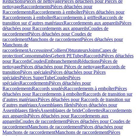
Réductions
Pièces de nettoyage
Pièces détachées pour Pièces de
nettoyage
Raccordements
Pièces détachées pour
Raccordements
Raccordements à emboîter
Pièces détachées pour
Raccordements à emboîter
Raccordements à griffes
Raccords de
transition sur d’autres matériaux
Raccordements aux appareils
Pièces
détachées pour Raccordements aux appareils
Coudes de
raccordement
Pièces détachées pour Coudes de
raccordement
Manchons de raccordement
Pièces détachées pour
Manchons de
raccordement
Accessoires
Colliers
Obturateurs
Joints
Capes de
protection
Consommables
Geberit PE
Tubes
Raccords
Pièces détachées
pour Raccords
Coudes
Embranchements
Réductions
Pièces de
nettoyage
Pièces détachées pour Pièces de nettoyage
Raccords de
transition
Pièces spéciales
Pièces détachées pour Pièces
spéciales
Pièces SuperTube
Coudes
Pièces
spéciales
Raccordements
Pièces détachées pour
Raccordements
Raccords soudés
Raccordements à emboîter
Pièces
détachées pour Raccordements à emboîter
Raccords de transition sur
d’autres matériaux
Pièces détachées pour Raccords de transition sur
d’autres matériaux
Assemblages filetés
Pièces détachées pour
Assemblages filetés
Assemblages de bride
Collerettes
Raccordements
aux appareils
Pièces détachées pour Raccordements aux
appareils
Coudes de raccordement
Pièces détachées pour Coudes de
raccordement
Manchons de raccordement
Pièces détachées pour
Manchons de raccordement
Manchons de raccordement
Pièces