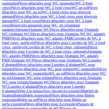
suspendus
Pièces détachées pour WC suspendus
WC à fond
creux
Pièces détachées pour WC à fond creux
WC au sol
Pièces
détachées pour WC au sol
WC à fond creux pour réservoir
attenant
Pièces détachées pour WC à fond creux pour réservoir
attenant
WC à fond creux
Pièces détachées pour WC à fond
creux
Réservoirs apparents pour WC, en céramique
sanitaire
Attenant
Abattants WC
Pièces détachées pour Abattants
WC
Abattants WC
Pièces détachées pour Abattants WC
WC adaptés
PMR
Pièces détachées pour WC adaptés PMR
Cuvettes de WC à
fond creux, surélevés
Pièces détachées pour Cuvettes de WC à fond
creux, surélevés
Cuvettes de WC à fond creux, rallongés
Pièces
détachées pour Cuvettes de WC à fond creux, rallongés
Abattants
WC adaptés PMR
Pièces détachées pour Abattants WC adaptés
PMR
Abattants WC
Pièces détachées pour Abattants WC
Lunettes
d’abattant
Pièces détachées pour Lunettes d’abattant
WC pour
enfants
Pièces détachées pour WC pour enfants
WC suspendus
Pièces
détachées pour WC suspendus
WC au sol
Pièces détachées pour WC
au sol
Abattants WC pour enfants
Pièces détachées pour Abattants
WC pour enfants
Abattants WC
Pièces détachées pour Abattants
WC
Lunettes d’abattant
Pièces détachées pour Lunettes
d’abattant
Siège à la turque
Avec rinçage
Accessoires
Matériel de
fixation
Bidets
Bidets suspendus
Pièces détachées pour Bidets
suspendus
Bidets au sol
Pièces détachées pour Bidets au
sol
Accessoires
Pièces détachées pour Accessoires
Plaques de
déclenchement et commandes de WC
Plaques de