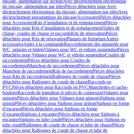
rinçage, alimentation sur secteur
Avec déclenchement électronique
du rinçage, alimentation par piles
Pièces détachées pour Avec
déclenchement électronique du rinçage, alimentation par piles
Avec
déclenchement pneumatique du rinçage
Accessoires
Pièces détachées
pour Accessoires
Kits d’installation et de remplacement
Pièces
détachées pour Kits d’installation et de remplacement
Tubes de
chasse, coudes de chasse et raccords
Kits de rénovation
Pièces
détachées pour Kits de rénovation
Plaques de fermeture
Autres
accessoires
Aides à la commande
Raccordements des appareils pour
WC, urinoirs et bidets
Vidages pour WC et vidoirs suspendus
Pièces
détachées pour Vidages pour WC et vidoirs suspendus
Coudes de
raccordement
Pièces détachées pour Coudes de
raccordement
Manchon de raccordement
Pièces détachées pour
Manchon de raccordement
Kits de raccordement
Pièces détachées
pour Kits de raccordement
Rallonges de coude de chasse
Pièces
détachées pour Rallonges de coude de chasse
Raccords en
PVC
Pièces détachées pour Raccords en PVC
Manchettes et cache-
boulons
Raccords de transition et pièces de connexion
Vidages pour
urinoirs
Pièces détachées pour Vidages pour urinoirs
Siphons pour
urinoir
Pièces détachées pour Siphons pour urinoir
Siphons en forme
d’escargot
Pièces détachées pour Siphons en forme
d’escargot
Siphons à encastrer
Pièces détachées pour Siphons à
encastrer
Siphons en tube coudé
Pièces détachées pour Siphons en
tube coudé
Rallonges de coude de chasse et tube de chasse
Pièces
détachées pour Rallonges de coude de chasse et tube de