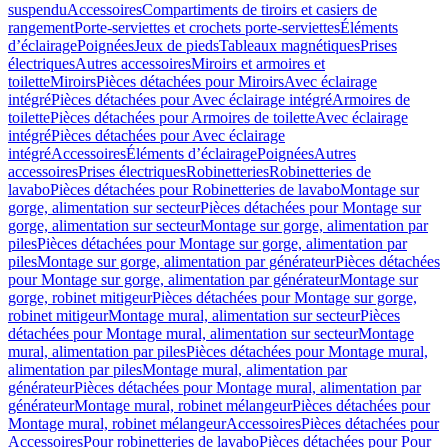
suspendu
Accessoires
Compartiments de tiroirs et casiers de
rangement
Porte-serviettes et crochets porte-serviettes
Éléments
d’éclairage
Poignées
Jeux de pieds
Tableaux magnétiques
Prises
électriques
Autres accessoires
Miroirs et armoires et
toilette
Miroirs
Pièces détachées pour Miroirs
Avec éclairage
intégré
Pièces détachées pour Avec éclairage intégré
Armoires de
toilette
Pièces détachées pour Armoires de toilette
Avec éclairage
intégré
Pièces détachées pour Avec éclairage
intégré
Accessoires
Éléments d’éclairage
Poignées
Autres
accessoires
Prises électriques
Robinetteries
Robinetteries de
lavabo
Pièces détachées pour Robinetteries de lavabo
Montage sur
gorge, alimentation sur secteur
Pièces détachées pour Montage sur
gorge, alimentation sur secteur
Montage sur gorge, alimentation par
piles
Pièces détachées pour Montage sur gorge, alimentation par
piles
Montage sur gorge, alimentation par générateur
Pièces détachées
pour Montage sur gorge, alimentation par générateur
Montage sur
gorge, robinet mitigeur
Pièces détachées pour Montage sur gorge,
robinet mitigeur
Montage mural, alimentation sur secteur
Pièces
détachées pour Montage mural, alimentation sur secteur
Montage
mural, alimentation par piles
Pièces détachées pour Montage mural,
alimentation par piles
Montage mural, alimentation par
générateur
Pièces détachées pour Montage mural, alimentation par
générateur
Montage mural, robinet mélangeur
Pièces détachées pour
Montage mural, robinet mélangeur
Accessoires
Pièces détachées pour
Accessoires
Pour robinetteries de lavabo
Pièces détachées pour Pour