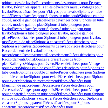
robinetteries de lavabo
Raccordements des appareils pour l’espace
lavabo, l’évier, les appareils et les déversoirs muraux
Vidages pour
lavabo
Pièces détachées pour Vidages pour lavabo
Siphons en tube
coudé
Pièces détachées pour Siphons en tube coudé
Siphons en tube
coudé, modèle gain de place
Pièces détachées pour Siphons en tube
coudé, modèle gain de place
Siphons à tube plongeur pour
lavabo
Pièces détachées pour Siphons à tube plongeur pour
lavabo
Siphons à tube plongeur pour lavabo, modèle gain de
place
Pièces détachées pour Siphons à tube plongeur pour lavabo,
modèle gain de place
Siphons à encastrer
Pièces détachées pour
Siphons à encastrer
Raccordements de lavabo
Pièces détachées pour
Raccordements de lavabo
Coudes de
raccordement
Recouvrements
Raccordements
Pièces détachées pour
Raccordements
Joints
Douilles à braser
Tubes de trop-
plein
Rallonges
Vidages pour éviers
Pièces détachées pour Vidages
pour éviers
Siphons en tube coudé
Pièces détachées pour Siphons en
tube coudé
Siphons à double chambre
Pièces détachées pour Siphons
à double chambre
Siphons pour évier
Pièces détachées pour Siphons
pour évier
Manchon de raccordement
Pièces détachées pour
Manchon de raccordement
Accessoires
Pièces détachées pour
Accessoires
Vidages pour appareils
Pièces détachées pour Vidages
pour appareils
Siphons en tube coudé
Pièces détachées pour Siphons
en tube coudé
Siphons à encastrer
Pièces détachées pour Siphons à
encastrer
Siphons apparents
Pièces détachées pour Siphons
apparents
Raccordements
Pièces détachées pour