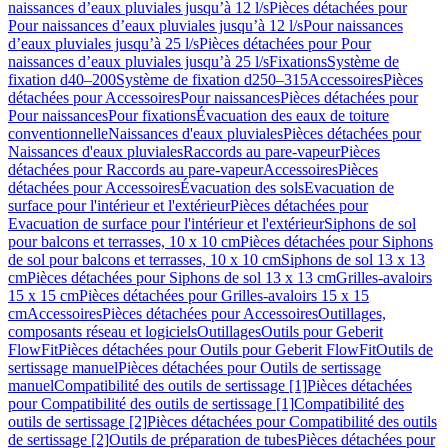
naissances d’eaux pluviales jusqu’à 12 l/s
Pièces détachées pour
Pour naissances d’eaux pluviales jusqu’à 12 l/s
Pour naissances
d’eaux pluviales jusqu’à 25 l/s
Pièces détachées pour Pour
naissances d’eaux pluviales jusqu’à 25 l/s
Fixations
Système de
fixation d40–200
Système de fixation d250–315
Accessoires
Pièces
détachées pour Accessoires
Pour naissances
Pièces détachées pour
Pour naissances
Pour fixations
Évacuation des eaux de toiture
conventionnelle
Naissances d'eaux pluviales
Pièces détachées pour
Naissances d'eaux pluviales
Raccords au pare-vapeur
Pièces
détachées pour Raccords au pare-vapeur
Accessoires
Pièces
détachées pour Accessoires
Évacuation des sols
Evacuation de
surface pour l'intérieur et l'extérieur
Pièces détachées pour
Evacuation de surface pour l'intérieur et l'extérieur
Siphons de sol
pour balcons et terrasses, 10 x 10 cm
Pièces détachées pour Siphons
de sol pour balcons et terrasses, 10 x 10 cm
Siphons de sol 13 x 13
cm
Pièces détachées pour Siphons de sol 13 x 13 cm
Grilles-avaloirs
15 x 15 cm
Pièces détachées pour Grilles-avaloirs 15 x 15
cm
Accessoires
Pièces détachées pour Accessoires
Outillages,
composants réseau et logiciels
Outillages
Outils pour Geberit
FlowFit
Pièces détachées pour Outils pour Geberit FlowFit
Outils de
sertissage manuel
Pièces détachées pour Outils de sertissage
manuel
Compatibilité des outils de sertissage [1]
Pièces détachées
pour Compatibilité des outils de sertissage [1]
Compatibilité des
outils de sertissage [2]
Pièces détachées pour Compatibilité des outils
de sertissage [2]
Outils de préparation de tubes
Pièces détachées pour