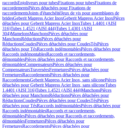
raccords
Enjoliveurs pour tubes
Fixations pour tubes
Fixations de
raccordements
Pièces détachées pour Fixations de
raccordements
Joints d'étanchéité
Jeux de vis pour assemblages de
brides
Geberit Mapress Acier Inox
Geberit Mapress Acier Inox
Pièces
détachées pour Geberit Mapress Acier Inox
Tubes 1.4401 (AISI
316)
Tubes 1.4521 (AISI 444)
Tubes 1.4301 (AISI
304)
Mamelons
Manchons
Pièces détachées pour
Manchons
Réductions
Pièces détachées pour
Réductions
Coudes
Pièces détachées pour Coudes
Tés
Pièces
détachées pour Tés
Raccords indémontables
Pièces détachées pour
Raccords indémontables
Raccords et raccordements,
démontables
Pièces détachées pour Raccords et raccordements,
démontables
Compensateurs
Pièces détachées pour
Compensateurs
Traversées
Fermetures
Pièces détachées pour
Fermetures
Raccordements
Pièces détachées pour
Raccordements
Geberit Mapress Acier Inox, sans silicone
Pièces
détachées pour Geberit Mapress Acier Inox, sans silicone
Tubes
1.4401 (AISI 316)
Tubes 1.4521 (AISI 444)
Manchons
Pièces
détachées pour Manchons
Réductions
Pièces détachées pour
Réductions
Coudes
Pièces détachées pour Coudes
Tés
Pièces
détachées pour Tés
Raccords indémontables
Pièces détachées pour
Raccords indémontables
Raccords et raccordements,
démontables
Pièces détachées pour Raccords et raccordements,
démontables
Fermetures
Pièces détachées pour
Fermetures
Raccordements
Pièces détachées pour