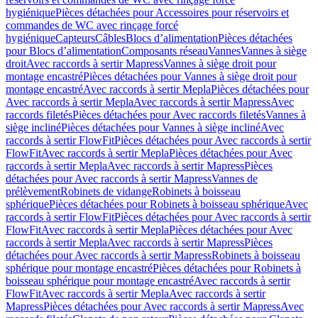
hygiénique
Pièces détachées pour Accessoires pour réservoirs et
commandes de WC avec rinçage forcé
hygiénique
Capteurs
Câbles
Blocs d’alimentation
Pièces détachées
pour Blocs d’alimentation
Composants réseau
Vannes
Vannes à siège
droit
Avec raccords à sertir Mapress
Vannes à siège droit pour
montage encastré
Pièces détachées pour Vannes à siège droit pour
montage encastré
Avec raccords à sertir Mepla
Pièces détachées pour
Avec raccords à sertir Mepla
Avec raccords à sertir Mapress
Avec
raccords filetés
Pièces détachées pour Avec raccords filetés
Vannes à
siège incliné
Pièces détachées pour Vannes à siège incliné
Avec
raccords à sertir FlowFit
Pièces détachées pour Avec raccords à sertir
FlowFit
Avec raccords à sertir Mepla
Pièces détachées pour Avec
raccords à sertir Mepla
Avec raccords à sertir Mapress
Pièces
détachées pour Avec raccords à sertir Mapress
Vannes de
prélèvement
Robinets de vidange
Robinets à boisseau
sphérique
Pièces détachées pour Robinets à boisseau sphérique
Avec
raccords à sertir FlowFit
Pièces détachées pour Avec raccords à sertir
FlowFit
Avec raccords à sertir Mepla
Pièces détachées pour Avec
raccords à sertir Mepla
Avec raccords à sertir Mapress
Pièces
détachées pour Avec raccords à sertir Mapress
Robinets à boisseau
sphérique pour montage encastré
Pièces détachées pour Robinets à
boisseau sphérique pour montage encastré
Avec raccords à sertir
FlowFit
Avec raccords à sertir Mepla
Avec raccords à sertir
Mapress
Pièces détachées pour Avec raccords à sertir Mapress
Avec