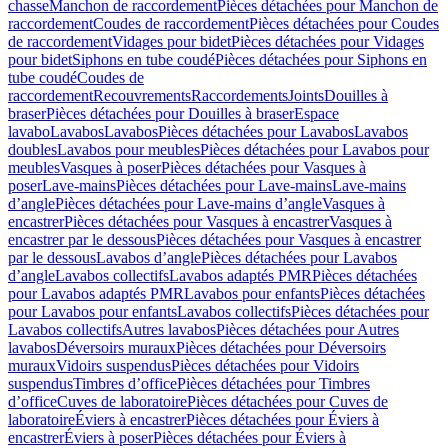
chasse
Manchon de raccordement
Pièces détachées pour Manchon de
raccordement
Coudes de raccordement
Pièces détachées pour Coudes
de raccordement
Vidages pour bidet
Pièces détachées pour Vidages
pour bidet
Siphons en tube coudé
Pièces détachées pour Siphons en
tube coudé
Coudes de
raccordement
Recouvrements
Raccordements
Joints
Douilles à
braser
Pièces détachées pour Douilles à braser
Espace
lavabo
Lavabos
Lavabos
Pièces détachées pour Lavabos
Lavabos
doubles
Lavabos pour meubles
Pièces détachées pour Lavabos pour
meubles
Vasques à poser
Pièces détachées pour Vasques à
poser
Lave-mains
Pièces détachées pour Lave-mains
Lave-mains
d’angle
Pièces détachées pour Lave-mains d’angle
Vasques à
encastrer
Pièces détachées pour Vasques à encastrer
Vasques à
encastrer par le dessous
Pièces détachées pour Vasques à encastrer
par le dessous
Lavabos d’angle
Pièces détachées pour Lavabos
d’angle
Lavabos collectifs
Lavabos adaptés PMR
Pièces détachées
pour Lavabos adaptés PMR
Lavabos pour enfants
Pièces détachées
pour Lavabos pour enfants
Lavabos collectifs
Pièces détachées pour
Lavabos collectifs
Autres lavabos
Pièces détachées pour Autres
lavabos
Déversoirs muraux
Pièces détachées pour Déversoirs
muraux
Vidoirs suspendus
Pièces détachées pour Vidoirs
suspendus
Timbres dʼoffice
Pièces détachées pour Timbres
dʼoffice
Cuves de laboratoire
Pièces détachées pour Cuves de
laboratoire
Éviers à encastrer
Pièces détachées pour Éviers à
encastrer
Éviers à poser
Pièces détachées pour Éviers à