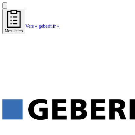
Vers « geberit.fr »
Mes listes