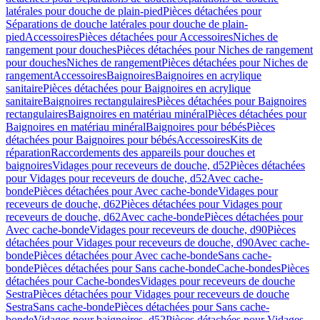
latérales pour douche de plain-pied
Pièces détachées pour
Séparations de douche latérales pour douche de plain-
pied
Accessoires
Pièces détachées pour Accessoires
Niches de
rangement pour douches
Pièces détachées pour Niches de rangement
pour douches
Niches de rangement
Pièces détachées pour Niches de
rangement
Accessoires
Baignoires
Baignoires en acrylique
sanitaire
Pièces détachées pour Baignoires en acrylique
sanitaire
Baignoires rectangulaires
Pièces détachées pour Baignoires
rectangulaires
Baignoires en matériau minéral
Pièces détachées pour
Baignoires en matériau minéral
Baignoires pour bébés
Pièces
détachées pour Baignoires pour bébés
Accessoires
Kits de
réparation
Raccordements des appareils pour douches et
baignoires
Vidages pour receveurs de douche, d52
Pièces détachées
pour Vidages pour receveurs de douche, d52
Avec cache-
bonde
Pièces détachées pour Avec cache-bonde
Vidages pour
receveurs de douche, d62
Pièces détachées pour Vidages pour
receveurs de douche, d62
Avec cache-bonde
Pièces détachées pour
Avec cache-bonde
Vidages pour receveurs de douche, d90
Pièces
détachées pour Vidages pour receveurs de douche, d90
Avec cache-
bonde
Pièces détachées pour Avec cache-bonde
Sans cache-
bonde
Pièces détachées pour Sans cache-bonde
Cache-bondes
Pièces
détachées pour Cache-bondes
Vidages pour receveurs de douche
Sestra
Pièces détachées pour Vidages pour receveurs de douche
Sestra
Sans cache-bonde
Pièces détachées pour Sans cache-
bonde
Vidages pour baignoires, d52
Pièces détachées pour Vidages