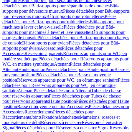
baignoires
Bâti-supports pour séparations de douches
Pièces
détachées pour Bâti-supports pour séparations de douches
Bâti-
supports pour déversoirs muraux
Pièces détachées pour Bâti-supports
pour déversoirs muraux
Bâti-supports pour robinetteries
Pièces
détachées pour Bâti-supports pour robinetteries
Bâti-supports pour
machines à laver et lave-vaisselle
Pièces détachées pour Bâti-
supports pour machines à laver et lave-vaisselle
Bâti-supports pour
charges de console
Pièces détachées pour Bâti-supports pour charges
de console
Bâti-supports pour éviers
Pièces détachées pour Bâti-
supports pour éviers
Accessoires
Pièces détachées pour
Accessoires
Réservoirs apparents
Réservoirs apparents pour WC, en
matière synthétique
Pièces détachées pour Réservoirs apparents pour
WC, en matière synthétique
Attenant
Pièces détachées pour
Attenant
Haute position
Pièces détachées pour Haute position
Basse et
moyenne position
Pièces détachées pour Basse et moyenne
position
Réservoirs apparents pour WC, en céramique sanitaire
Pièces
détachées pour Réservoirs apparents pour WC, en céramique
sanitaire
Attenant
Pièces détachées pour Attenant
Tubes de chasse
pour réservoirs apparents
Pièces détachées pour Tubes de chasse
pour réservoirs apparents
Haute position
Pièces détachées pour Haute
position
Basse et moyenne position
Accessoires
Pièces détachées pour
Accessoires
Raccordements
Pièces détachées pour
Raccordements
Joints
Fixations
Manchettes
Mamelons, rosaces et
modérateurs de débit
Réservoirs à encastrer
Réservoirs à encastrer
Sigma
Pièces détachées pour Réservoirs à encastrer Sigma
Réservoirs