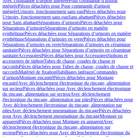
Avec commande d'urinoir intégrée
Pour commande d'urinoir
intégrée
Pièces détachées pour Pour commande d'urinoir
intégrée
Urinoirs, fonctionnement sans eau
Pièces détachées pour
Urinoirs, fonctionnement sans eau
Sans abattant
Pièces détachées
pour Sans abattant
Séparations d’urinoirs
Pièces détachées pour
Séparations d’urinoirs
Séparations d’urinoirs en matière
synthétique
Pièces détachées pour Séparations d’urinoirs en matière
synthétique
Séparations d’urinoirs en verre
Pièces détachées pour
Séparations d’urinoirs en verre
Séparations d’urinoirs en céramique
sanitaire
Pièces détachées pour Séparations d’urinoirs en céramique
sanitaire
Accessoires
Pièces détachées pour Accessoires
Siphons et
accessoires de siphon
Tubes de chasse, coudes de chasse et
raccords
Pièces détachées pour Tubes de chasse, coudes de chasse et
raccords
Matériel de fixation
Habillages latéraux
Commandes
dʼurinoir
Montage encastré
Pièces détachées pour Montage
encastré
Avec déclenchement électronique du rinçage, alimentation
sur secteur
Pièces détachées pour Avec déclenchement électronique
du rinçage, alimentation sur secteur
Avec déclenchement
électronique du rinçage, alimentation par piles
Pièces détachées pour
Avec déclenchement électronique du rinçage, alimentation par
piles
Avec déclenchement pneumatique du rinçage
Pièces détachées
pour Avec déclenchement pneumatique du rinçage
Montage en
apparent
Pièces détachées pour Montage en apparent
Avec
déclenchement électronique du rinçage, alimentation sur
secteur
Pièces détachées pour Avec déclenchement électronique du