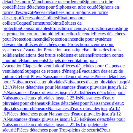
détachées pour Manchons de raccordement
Siphons en tube
coudé
Pièces détachées pour Siphons en tube coudé
Siphons en
forme d'escargot
Pièces détachées pour Siphons en forme
d'escargot
Accessoires
Colliers
Fixations pour
colliers
Coques
Fermetures
Joints
Boîtiers de
protection
Consommables
Protection incendie, protection acoustique
et protection contre l'humidité
Protection incendie
Pièces détachées
pour Protection incendie
Protection incendie pour systèmes
d'évacuation
Pièces détachées pour Protection incendie pour
systèmes d'évacuation
Protection acoustique
Isolations des bruits
solidiens
Isolations des bruits solidiens et aériens
Protection contre
l'humidité
Etanchements
Clapets de ventilation pour
évacuation
Clapets de ventilation
Pièces détachées pour Clapets de
ventilation
Soupapes de retenue d'énergie
Évacuation des eaux de
toiture Geberit Pluvia
Naissances d'eaux pluviales
Pièces détachées
pour Naissances d'eaux pluviales
Naissances d'eaux pluviales jusqu'à
12 l/s
Pièces détachées pour Naissances d'eaux pluviales jusqu'à 12
l/s
Naissances d'eaux pluviales jusqu'à 25 l/s
Pièces détachées pour
Naissances d'eaux pluviales jusqu'à 25 l/s
Naissances d'eaux
pluviales pour chéneaux
Pièces détachées pour Naissances d'eaux
pluviales pour chéneaux
Naissances d'eaux pluviales jusqu'à 12
l/s
Pièces détachées pour Naissances d'eaux pluviales jusqu'à 12
l/s
Naissances d'eaux pluviales jusqu'à 25 l/s
Pièces détachées pour
Naissances d'eaux pluviales jusqu'à 25 l/s
Trop-pleins de
sécurité
Pièces détachées pour Trop-pleins de sécurité
Pour