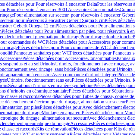
ces détachées pour Pour réservoirs à encastrer Delta
Pour les réservoirs 
our Pour réservoirs à encastrer 300T
Accessoires
Consommables
Command
rinçage
Pour alimentation sur secteur, pour réservoirs à encastrer Gebe
 secteur, pour réservoirs à encastrer Geberit Sigma 8 cm
Pièces détachées
encastrer Geberit Omega 12 cm
Pièces détachées pour Pour alimentation s
m
Pièces détachées pour Pour alimentation par piles, pour réservoirs à 
c déclenchement pneumatique du rinçage
Pour rinçage double touche
P
 pour commandes de WC
Pièces détachées pour Accessoires pour com
u rinçage
Pièces détachées pour Pour commandes de WC à déclencheme
onolith
Panneaux sanitaires pour WC
Pièces détachées pour Panneaux s
Accessoires
Pièces détachées pour Accessoires
Consommables
Panneaux 
s suspendus et au sol
Urinoirs
Urinoirs, fonctionnement avec rinçage, av
fonctionnement avec rinçage, sans bride
Pièces détachées pour Urinoirs,
ir apparente ou à encastrer
Avec commande d'urinoir intégrée
Pièces d
grée
Urinoirs, fonctionnement sans eau
Pièces détachées pour Urinoirs, 
noirs
Séparations d’urinoirs en matière synthétique
Pièces détachées pour
ons d’urinoirs en céramique sanitaire
Pièces détachées pour Séparations 
de chasse et raccords
Pièces détachées pour Tubes de chasse, coudes de 
c déclenchement électronique du rinçage, alimentation sur secteur
Pièc
limentation par piles
Pièces détachées pour Avec déclenchement électron
neumatique du rinçage
Montage en apparent
Pièces détachées pour Mont
tronique du rinçage, alimentation sur secteur
Avec déclenchement électr
clenchement pneumatique du rinçage
Accessoires
Pièces détachées pour
 chasse et raccords
Kits de rénovation
Pièces détachées pour Kits de ré
dages pour WC et vidoirs suspendus
Pièces détachées pour Vidages po