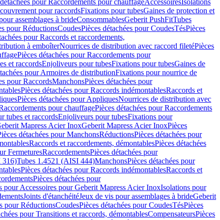
 détachées pour Raccordements pour chauffage
Accessoires
Isolations
couvrement pour raccords
Fixations pour tubes
Gaines de protection et
 pour assemblages à bride
Consommables
Geberit PushFit
Tubes
es pour Réductions
Coudes
Pièces détachées pour Coudes
Tés
Pièces
tachées pour Raccords et raccordements,
tribution à emboîter
Nourrices de distribution avec raccord fileté
Pièces
ffage
Pièces détachées pour Raccordements pour
s et raccords
Enjoliveurs pour tubes
Fixations pour tubes
Gaines de
tachées pour Armoires de distribution
Fixations pour nourrice de
es pour Raccords
Manchons
Pièces détachées pour
tables
Pièces détachées pour Raccords indémontables
Raccords et
iques
Pièces détachées pour Appliques
Nourrices de distribution avec
Raccordements pour chauffage
Pièces détachées pour Raccordements
 tubes et raccords
Enjoliveurs pour tubes
Fixations pour
eberit Mapress Acier Inox
Geberit Mapress Acier Inox
Pièces
Pièces détachées pour Manchons
Réductions
Pièces détachées pour
montables
Raccords et raccordements, démontables
Pièces détachées
ur Fermetures
Raccordements
Pièces détachées pour
 316)
Tubes 1.4521 (AISI 444)
Manchons
Pièces détachées pour
tables
Pièces détachées pour Raccords indémontables
Raccords et
ordements
Pièces détachées pour
s pour Accessoires pour Geberit Mapress Acier Inox
Isolations pour
rdements
Joints d'étanchéité
Jeux de vis pour assemblages à bride
Geberit
s pour Réductions
Coudes
Pièces détachées pour Coudes
Tés
Pièces
achées pour Transitions et raccords, démontables
Compensateurs
Pièces