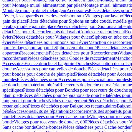
pour Montage mural, alimentation par piles
Montage mural, alimentati
Montage mural, robinet mélangeur
Accessoires
Pièces détachées pour 
l’évier, les appareils et les déversoirs muraux
Vidages pour lavabo
Pièc
gain de place
Pièces détachées pour Siphons en tube coudé, modèle ga
lavabo, modèle gain de place
Pièces détachées pour Siphons à tube pl
détachées pour Raccordements de lavabo
Coudes de raccordement
Rec
éviers
Pièces détachées pour Vidages pour éviers
Siphons en tube cou
évier
Pièces détachées pour Siphons pour évier
Manchon de raccordem
pour Vidages pour appareils
Siphons en tube coudé
Pièces détachées p
apparents
Raccordements
Pièces détachées pour Raccordements
Vidage
raccordement
Pièces détachées pour Coudes de raccordement
Manchon
Accessoires
Espace douche et baignoire
Douches
Évacuation des sols 
douche
Accessoires pour canivelles de douche
Pièces détachées pour A
pour bondes pour douche de plain-pied
Pièces détachées pour Accesso
murales
Pièces détachées pour Accessoires pour évacuations murales
R
de douche en matériau minéral
Receveurs de douche en matériau miné
spécifiques
Pièces détachées pour Bondes pour receveurs de douche s
plain-pied
Pièces détachées pour Séparations de douche latérales pour
rangement pour douches
Niches de rangement
Pièces détachées pour 
rectangulaires
Pièces détachées pour Baignoires rectangulaires
Baignoi
bébés
Accessoires
Kits de réparation
Raccordements des appareils pour 
bonde
Pièces détachées pour Avec cache-bonde
Vidages pour receveur
bonde
Vidages pour receveurs de douche, d90
Pièces détachées pour 
Sans cache-bonde
Cache-bondes
Pièces détachées pour Cache-bondes