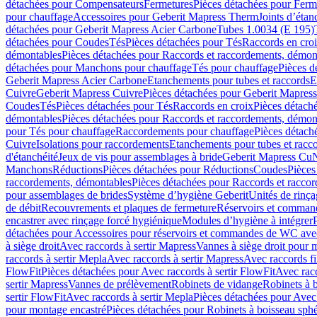
détachées pour Compensateurs
Fermetures
Pièces détachées pour Ferm
pour chauffage
Accessoires pour Geberit Mapress Therm
Joints d’étan
détachées pour Geberit Mapress Acier Carbone
Tubes 1.0034 (E 195)
détachées pour Coudes
Tés
Pièces détachées pour Tés
Raccords en cro
démontables
Pièces détachées pour Raccords et raccordements, démon
détachées pour Manchons pour chauffage
Tés pour chauffage
Pièces d
Geberit Mapress Acier Carbone
Etanchements pour tubes et raccords
E
Cuivre
Geberit Mapress Cuivre
Pièces détachées pour Geberit Mapres
Coudes
Tés
Pièces détachées pour Tés
Raccords en croix
Pièces détach
démontables
Pièces détachées pour Raccords et raccordements, démon
pour Tés pour chauffage
Raccordements pour chauffage
Pièces détach
Cuivre
Isolations pour raccordements
Etanchements pour tubes et racc
d'étanchéité
Jeux de vis pour assemblages à bride
Geberit Mapress Cu
Manchons
Réductions
Pièces détachées pour Réductions
Coudes
Pièces
raccordements, démontables
Pièces détachées pour Raccords et racco
pour assemblages de brides
Système d’hygiène Geberit
Unités de rinç
de débit
Recouvrements et plaques de fermeture
Réservoirs et comman
encastrer avec rinçage forcé hygiénique
Modules d’hygiène à intégrer
détachées pour Accessoires pour réservoirs et commandes de WC avec
à siège droit
Avec raccords à sertir Mapress
Vannes à siège droit pour 
raccords à sertir Mepla
Avec raccords à sertir Mapress
Avec raccords fi
FlowFit
Pièces détachées pour Avec raccords à sertir FlowFit
Avec racc
sertir Mapress
Vannes de prélèvement
Robinets de vidange
Robinets à 
sertir FlowFit
Avec raccords à sertir Mepla
Pièces détachées pour Avec 
pour montage encastré
Pièces détachées pour Robinets à boisseau sph