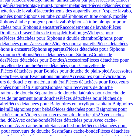
r générateur
Montage mural, robinet mélangeur
Pièces détachées pour
netteries de lavabo
Raccordements des appareils pour l’espace lavabo,
tachées pour Siphons en tube coudé
Siphons en tube coudé, modèle
Siphons à tube plongeur pour lavabo
Siphons à tube plongeur pour
achées pour Siphons à encastrer
Raccordements de lavabo
Pièces
Douilles à braser
Tubes de trop-plein
Rallonges
Vidages pour
re
Pièces détachées pour Siphons à double chambre
Siphons pour
 détachées pour Accessoires
Vidages pour appareils
Pièces détachées
hons à encastrer
Siphons apparents
Pièces détachées pour Siphons
rs muraux
Siphons
Pièces détachées pour Siphons
Coudes de
des
Pièces détachées pour Bondes
Accessoires
Pièces détachées pour
nivelles de douche
Pièces détachées pour Canivelles de
d
Pièces détachées pour Bondes pour douche de plain-pied
Accessoires
 détachées pour Evacuations murales
Accessoires pour évacuations
urs de douche en matériau minéral
Pièces détachées pour Receveurs
achées pour Bâti-supports
Bondes pour receveurs de douche
arations de douche
Séparations de douche latérales pour douche de
hes de rangement pour douches
Pièces détachées pour Niches de
aire
Pièces détachées pour Baignoires en acrylique sanitaire
Baignoires
inéral
Baignoires pour bébés
Pièces détachées pour Baignoires pour
tachées pour Vidages pour receveurs de douche, d52
Avec cache-
che, d62
Avec cache-bonde
Pièces détachées pour Avec cache-
ées pour Avec cache-bonde
Sans cache-bonde
Pièces détachées pour
 pour receveurs de douche Sestra
Sans cache-bonde
Pièces détachées