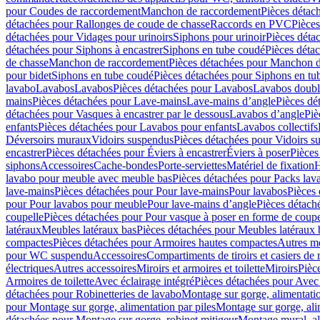
pour Coudes de raccordement
Manchon de raccordement
Pièces détac
détachées pour Rallonges de coude de chasse
Raccords en PVC
Pièce
détachées pour Vidages pour urinoirs
Siphons pour urinoir
Pièces déta
détachées pour Siphons à encastrer
Siphons en tube coudé
Pièces déta
de chasse
Manchon de raccordement
Pièces détachées pour Manchon 
pour bidet
Siphons en tube coudé
Pièces détachées pour Siphons en tu
lavabo
Lavabos
Lavabos
Pièces détachées pour Lavabos
Lavabos doubl
mains
Pièces détachées pour Lave-mains
Lave-mains d’angle
Pièces dé
détachées pour Vasques à encastrer par le dessous
Lavabos d’angle
Piè
enfants
Pièces détachées pour Lavabos pour enfants
Lavabos collectifs
Déversoirs muraux
Vidoirs suspendus
Pièces détachées pour Vidoirs s
encastrer
Pièces détachées pour Éviers à encastrer
Éviers à poser
Pièces
siphons
Accessoires
Cache-bondes
Porte-serviettes
Matériel de fixation
H
lavabo pour meuble avec meuble bas
Pièces détachées pour Packs la
lave-mains
Pièces détachées pour Pour lave-mains
Pour lavabos
Pièces
pour Pour lavabos pour meuble
Pour lave-mains d’angle
Pièces détach
coupelle
Pièces détachées pour Pour vasque à poser en forme de coupe
latéraux
Meubles latéraux bas
Pièces détachées pour Meubles latéraux 
compactes
Pièces détachées pour Armoires hautes compactes
Autres m
pour WC suspendu
Accessoires
Compartiments de tiroirs et casiers de
électriques
Autres accessoires
Miroirs et armoires et toilette
Miroirs
Pièc
Armoires de toilette
Avec éclairage intégré
Pièces détachées pour Avec 
détachées pour Robinetteries de lavabo
Montage sur gorge, alimentatio
pour Montage sur gorge, alimentation par piles
Montage sur gorge, ali
détachées pour Montage sur gorge, robinet mitigeur
Montage mural, al