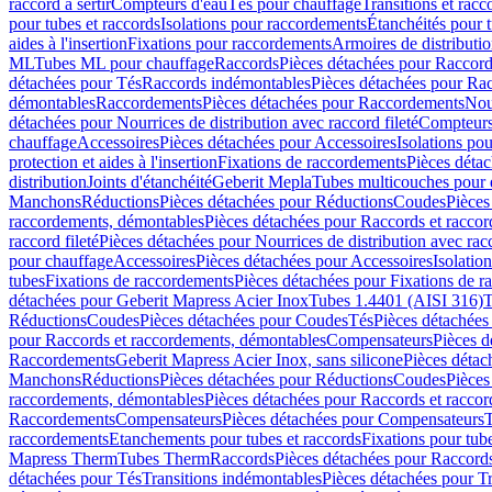
raccord à sertir
Compteurs d'eau
Tés pour chauffage
Transitions et rac
pour tubes et raccords
Isolations pour raccordements
Étanchéités pour t
aides à l'insertion
Fixations pour raccordements
Armoires de distributi
ML
Tubes ML pour chauffage
Raccords
Pièces détachées pour Raccor
détachées pour Tés
Raccords indémontables
Pièces détachées pour Ra
démontables
Raccordements
Pièces détachées pour Raccordements
Nou
détachées pour Nourrices de distribution avec raccord fileté
Compteurs
chauffage
Accessoires
Pièces détachées pour Accessoires
Isolations pou
protection et aides à l'insertion
Fixations de raccordements
Pièces déta
distribution
Joints d'étanchéité
Geberit Mepla
Tubes multicouches pour 
Manchons
Réductions
Pièces détachées pour Réductions
Coudes
Pièces
raccordements, démontables
Pièces détachées pour Raccords et racco
raccord fileté
Pièces détachées pour Nourrices de distribution avec racc
pour chauffage
Accessoires
Pièces détachées pour Accessoires
Isolatio
tubes
Fixations de raccordements
Pièces détachées pour Fixations de 
détachées pour Geberit Mapress Acier Inox
Tubes 1.4401 (AISI 316)
T
Réductions
Coudes
Pièces détachées pour Coudes
Tés
Pièces détachées
pour Raccords et raccordements, démontables
Compensateurs
Pièces 
Raccordements
Geberit Mapress Acier Inox, sans silicone
Pièces détac
Manchons
Réductions
Pièces détachées pour Réductions
Coudes
Pièces
raccordements, démontables
Pièces détachées pour Raccords et racco
Raccordements
Compensateurs
Pièces détachées pour Compensateurs
T
raccordements
Etanchements pour tubes et raccords
Fixations pour tub
Mapress Therm
Tubes Therm
Raccords
Pièces détachées pour Raccord
détachées pour Tés
Transitions indémontables
Pièces détachées pour T