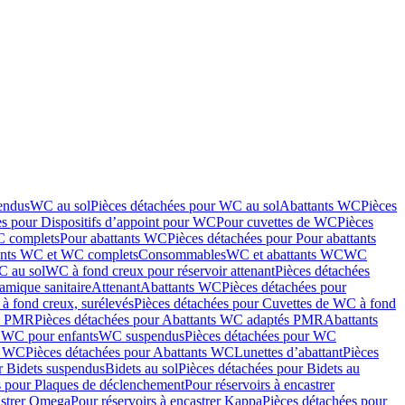
endus
WC au sol
Pièces détachées pour WC au sol
Abattants WC
Pièces
es pour Dispositifs d’appoint pour WC
Pour cuvettes de WC
Pièces
C complets
Pour abattants WC
Pièces détachées pour Pour abattants
ants WC et WC complets
Consommables
WC et abattants WC
WC
C au sol
WC à fond creux pour réservoir attenant
Pièces détachées
amique sanitaire
Attenant
Abattants WC
Pièces détachées pour
à fond creux, surélevés
Pièces détachées pour Cuvettes de WC à fond
és PMR
Pièces détachées pour Abattants WC adaptés PMR
Abattants
r WC pour enfants
WC suspendus
Pièces détachées pour WC
s WC
Pièces détachées pour Abattants WC
Lunettes d’abattant
Pièces
r Bidets suspendus
Bidets au sol
Pièces détachées pour Bidets au
s pour Plaques de déclenchement
Pour réservoirs à encastrer
astrer Omega
Pour réservoirs à encastrer Kappa
Pièces détachées pour