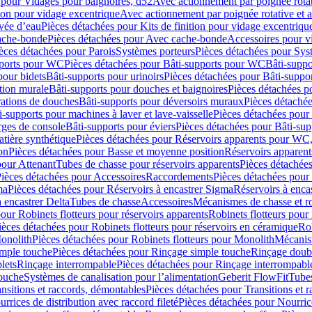
 pour Vidages pour baignoires, d52
Avec actionnement par poignée rota
tion pour vidage excentrique
Avec actionnement par poignée rotative et a
ivée d’eau
Pièces détachées pour Kits de finition pour vidage excentrique
ache-bonde
Pièces détachées pour Avec cache-bonde
Accessoires pour v
èces détachées pour Parois
Systèmes porteurs
Pièces détachées pour Sys
pports pour WC
Pièces détachées pour Bâti-supports pour WC
Bâti-suppo
pour bidets
Bâti-supports pour urinoirs
Pièces détachées pour Bâti-suppor
tion murale
Bâti-supports pour douches et baignoires
Pièces détachées p
rations de douches
Bâti-supports pour déversoirs muraux
Pièces détaché
i-supports pour machines à laver et lave-vaisselle
Pièces détachées pour 
rges de console
Bâti-supports pour éviers
Pièces détachées pour Bâti-sup
tière synthétique
Pièces détachées pour Réservoirs apparents pour WC,
on
Pièces détachées pour Basse et moyenne position
Réservoirs apparent
pour Attenant
Tubes de chasse pour réservoirs apparents
Pièces détachées
ièces détachées pour Accessoires
Raccordements
Pièces détachées pou
ma
Pièces détachées pour Réservoirs à encastrer Sigma
Réservoirs à enc
 encastrer Delta
Tubes de chasse
Accessoires
Mécanismes de chasse et rob
our Robinets flotteurs pour réservoirs apparents
Robinets flotteurs pour 
ièces détachées pour Robinets flotteurs pour réservoirs en céramique
Rob
Monolith
Pièces détachées pour Robinets flotteurs pour Monolith
Mécanis
imple touche
Pièces détachées pour Rinçage simple touche
Rinçage doub
lets
Rinçage interrompable
Pièces détachées pour Rinçage interrompabl
touche
Systèmes de canalisation pour l’alimentation
Geberit FlowFit
Tube
nsitions et raccords, démontables
Pièces détachées pour Transitions et 
rrices de distribution avec raccord fileté
Pièces détachées pour Nourrice