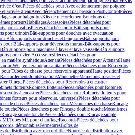
tive
Pièces détachées pour Avec actionnement par poignée rotative
Kits
rrivée d’eau
Pièces détachées pour Avec actionnement par poignée
 et arrivée d’eau
Avec déclenchement par pression PushControl
Pièces
idages pour baignoires
Kits de raccordement
Bouchons de
tèmes porteurs
Habillages
Accessoires
Pièces détachées pour
rts pour lavabos
Pièces détachées pour Bâti-supports pour
ts pour urinoirs
Bâti-supports pour douches avec évacuation
our Bâti-supports pour douches et baignoires
Bâti-supports pour
es pour Bâti-supports pour déversoirs muraux
Bâti-supports pour
Bâti-supports pour machines à laver et lave-vaisselle
Bâti-supports
ports pour éviers
Accessoires
Pièces détachées pour
 en matière synthétique
Attenant
Pièces détachées pour Attenant
Haute
s pour WC, en céramique sanitaire
Pièces détachées pour Réservoirs
 pour Tubes de chasse pour réservoirs apparents
Haute position
Pièces
r Raccordements
Joints
Fixations
Manchettes
Mamelons, rosaces et
astrer Omega
Pièces détachées pour Réservoirs à encastrer
inets flotteurs
Robinets flotteurs
Pièces détachées pour Robinets
réservoirs à encastrer
Pièces détachées pour Robinets flotteurs pour
inets flotteurs pour réservoirs, universels
Pièces détachées pour
mes de chasse
Pièces détachées pour Mécanismes de chasse
Rinçage
le touche
Pièces détachées pour Rinçage double touche
Mécanismes
e
Rinçage simple touche
Pièces détachées pour Rinçage simple
s ML
Tubes ML pour chauffage
Raccords
Pièces détachées pour
raccords, démontables
Fermetures
Boîtes de
s de distribution avec raccord fileté
Nourrice de distribution avec