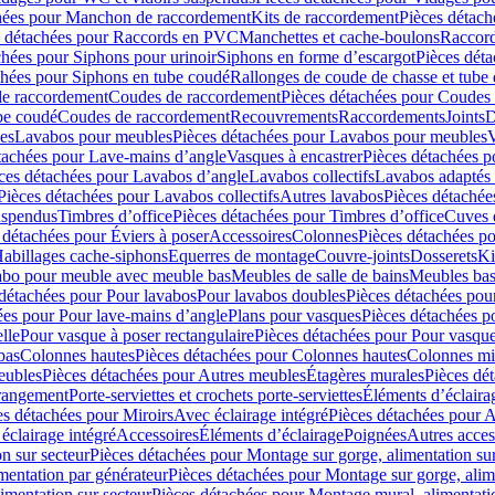
hées pour Manchon de raccordement
Kits de raccordement
Pièces détach
s détachées pour Raccords en PVC
Manchettes et cache-boulons
Raccord
chées pour Siphons pour urinoir
Siphons en forme d’escargot
Pièces dét
chées pour Siphons en tube coudé
Rallonges de coude de chasse et tube 
de raccordement
Coudes de raccordement
Pièces détachées pour Coudes
be coudé
Coudes de raccordement
Recouvrements
Raccordements
Joints
D
es
Lavabos pour meubles
Pièces détachées pour Lavabos pour meubles
V
tachées pour Lave-mains d’angle
Vasques à encastrer
Pièces détachées p
ces détachées pour Lavabos d’angle
Lavabos collectifs
Lavabos adapté
Pièces détachées pour Lavabos collectifs
Autres lavabos
Pièces détachée
uspendus
Timbres dʼoffice
Pièces détachées pour Timbres dʼoffice
Cuves d
 détachées pour Éviers à poser
Accessoires
Colonnes
Pièces détachées p
abillages cache-siphons
Equerres de montage
Couvre-joints
Dosserets
Ki
vabo pour meuble avec meuble bas
Meubles de salle de bains
Meubles bas
 détachées pour Pour lavabos
Pour lavabos doubles
Pièces détachées pou
ées pour Pour lave-mains d’angle
Plans pour vasques
Pièces détachées p
lle
Pour vasque à poser rectangulaire
Pièces détachées pour Pour vasque
bas
Colonnes hautes
Pièces détachées pour Colonnes hautes
Colonnes mi
eubles
Pièces détachées pour Autres meubles
Étagères murales
Pièces dé
 rangement
Porte-serviettes et crochets porte-serviettes
Éléments d’éclaira
es détachées pour Miroirs
Avec éclairage intégré
Pièces détachées pour A
éclairage intégré
Accessoires
Éléments d’éclairage
Poignées
Autres acces
n sur secteur
Pièces détachées pour Montage sur gorge, alimentation sur
mentation par générateur
Pièces détachées pour Montage sur gorge, alim
imentation sur secteur
Pièces détachées pour Montage mural, alimentatio