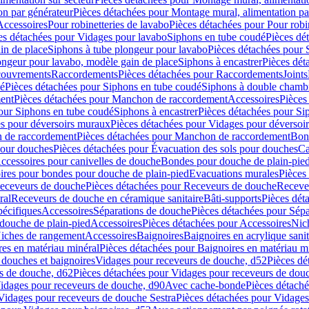
on par générateur
Pièces détachées pour Montage mural, alimentation pa
Accessoires
Pour robinetteries de lavabo
Pièces détachées pour Pour robi
es détachées pour Vidages pour lavabo
Siphons en tube coudé
Pièces dé
in de place
Siphons à tube plongeur pour lavabo
Pièces détachées pour 
ongeur pour lavabo, modèle gain de place
Siphons à encastrer
Pièces dét
ouvrements
Raccordements
Pièces détachées pour Raccordements
Joints
dé
Pièces détachées pour Siphons en tube coudé
Siphons à double chamb
ent
Pièces détachées pour Manchon de raccordement
Accessoires
Pièces
our Siphons en tube coudé
Siphons à encastrer
Pièces détachées pour Sip
s pour déversoirs muraux
Pièces détachées pour Vidages pour déversoi
 de raccordement
Pièces détachées pour Manchon de raccordement
Bon
pour douches
Pièces détachées pour Évacuation des sols pour douches
Ca
ccessoires pour canivelles de douche
Bondes pour douche de plain-pie
ires pour bondes pour douche de plain-pied
Evacuations murales
Pièces
eceveurs de douche
Pièces détachées pour Receveurs de douche
Receve
ral
Receveurs de douche en céramique sanitaire
Bâti-supports
Pièces dét
pécifiques
Accessoires
Séparations de douche
Pièces détachées pour Sép
 douche de plain-pied
Accessoires
Pièces détachées pour Accessoires
Nic
Niches de rangement
Accessoires
Baignoires
Baignoires en acrylique sanit
res en matériau minéral
Pièces détachées pour Baignoires en matériau m
douches et baignoires
Vidages pour receveurs de douche, d52
Pièces dé
s de douche, d62
Pièces détachées pour Vidages pour receveurs de dou
Vidages pour receveurs de douche, d90
Avec cache-bonde
Pièces détach
Vidages pour receveurs de douche Sestra
Pièces détachées pour Vidages