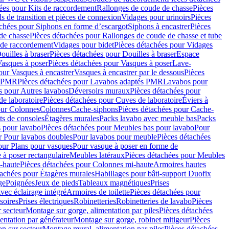
ées pour Kits de raccordement
Rallonges de coude de chasse
Pièces
s de transition et pièces de connexion
Vidages pour urinoirs
Pièces
achées pour Siphons en forme d’escargot
Siphons à encastrer
Pièces
de chasse
Pièces détachées pour Rallonges de coude de chasse et tube
 de raccordement
Vidages pour bidet
Pièces détachées pour Vidages
ouilles à braser
Pièces détachées pour Douilles à braser
Espace
asques à poser
Pièces détachées pour Vasques à poser
Lave-
our Vasques à encastrer
Vasques à encastrer par le dessous
Pièces
s PMR
Pièces détachées pour Lavabos adaptés PMR
Lavabos pour
s pour Autres lavabos
Déversoirs muraux
Pièces détachées pour
e laboratoire
Pièces détachées pour Cuves de laboratoire
Éviers à
our Colonnes
Colonnes
Cache-siphons
Pièces détachées pour Cache-
ts de consoles
Étagères murales
Packs lavabo avec meuble bas
Packs
 pour lavabo
Pièces détachées pour Meubles bas pour lavabo
Pour
r Pour lavabos doubles
Pour lavabos pour meuble
Pièces détachées
our Plans pour vasques
Pour vasque à poser en forme de
 à poser rectangulaire
Meubles latéraux
Pièces détachées pour Meubles
-haute
Pièces détachées pour Colonnes mi-haute
Armoires hautes
tachées pour Étagères murales
Habillages pour bâti-support Duofix
ge
Poignées
Jeux de pieds
Tableaux magnétiques
Prises
vec éclairage intégré
Armoires de toilette
Pièces détachées pour
soires
Prises électriques
Robinetteries
Robinetteries de lavabo
Pièces
 secteur
Montage sur gorge, alimentation par piles
Pièces détachées
entation par générateur
Montage sur gorge, robinet mitigeur
Pièces
n sur secteur
Montage mural, alimentation par piles
Pièces détachées