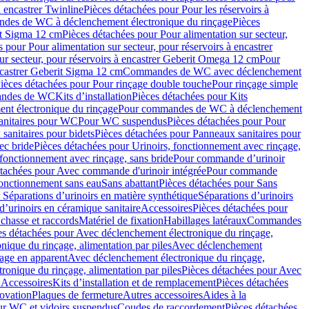
à encastrer Twinline
Pièces détachées pour Pour les réservoirs à
es de WC à déclenchement électronique du rinçage
Pièces
rit Sigma 12 cm
Pièces détachées pour Pour alimentation sur secteur,
 pour Pour alimentation sur secteur, pour réservoirs à encastrer
ur secteur, pour réservoirs à encastrer Geberit Omega 12 cm
Pour
encastrer Geberit Sigma 12 cm
Commandes de WC avec déclenchement
ièces détachées pour Pour rinçage double touche
Pour rinçage simple
mandes de WC
Kits d’installation
Pièces détachées pour Kits
nt électronique du rinçage
Pour commandes de WC à déclenchement
anitaires pour WC
Pour WC suspendus
Pièces détachées pour Pour
sanitaires pour bidets
Pièces détachées pour Panneaux sanitaires pour
ec bride
Pièces détachées pour Urinoirs, fonctionnement avec rinçage,
 fonctionnement avec rinçage, sans bride
Pour commande d’urinoir
étachées pour Avec commande d'urinoir intégrée
Pour commande
fonctionnement sans eau
Sans abattant
Pièces détachées pour Sans
 Séparations d’urinoirs en matière synthétique
Séparations d’urinoirs
d’urinoirs en céramique sanitaire
Accessoires
Pièces détachées pour
chasse et raccords
Matériel de fixation
Habillages latéraux
Commandes
es détachées pour Avec déclenchement électronique du rinçage,
ique du rinçage, alimentation par piles
Avec déclenchement
age en apparent
Avec déclenchement électronique du rinçage,
onique du rinçage, alimentation par piles
Pièces détachées pour Avec
 Accessoires
Kits d’installation et de remplacement
Pièces détachées
novation
Plaques de fermeture
Autres accessoires
Aides à la
ur WC et vidoirs suspendus
Coudes de raccordement
Pièces détachées