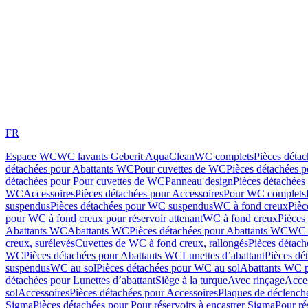
FR
Espace WC
WC lavants Geberit AquaClean
WC complets
Pièces déta
détachées pour Abattants WC
Pour cuvettes de WC
Pièces détachées 
détachées pour Pour cuvettes de WC
Panneau design
Pièces détachées
WC
Accessoires
Pièces détachées pour Accessoires
Pour WC complets
suspendus
Pièces détachées pour WC suspendus
WC à fond creux
Pièc
pour WC à fond creux pour réservoir attenant
WC à fond creux
Pièces
Abattants WC
Abattants WC
Pièces détachées pour Abattants WC
WC 
creux, surélevés
Cuvettes de WC à fond creux, rallongés
Pièces détach
WC
Pièces détachées pour Abattants WC
Lunettes d’abattant
Pièces dé
suspendus
WC au sol
Pièces détachées pour WC au sol
Abattants WC p
détachées pour Lunettes d’abattant
Siège à la turque
Avec rinçage
Acce
sol
Accessoires
Pièces détachées pour Accessoires
Plaques de déclenc
Sigma
Pièces détachées pour Pour réservoirs à encastrer Sigma
Pour ré