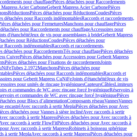
cordements pour chauffage
Pièces détachées pour Raccordements
t Mapress Acier Carbone
Geberit Mapress Acier Carbone
Pièces
hons
Réductions
Pièces détachées pour Réductions
Coudes
Pièces
es détachées pour Raccords indémontables
Raccords et raccordements,
Pièces détachées pour Fermetures
Manchons pour chauffage
Pièces
 détachées pour Raccordements pour chauffage
Accessoires pour
ints d'étanchéité
Jeux de vis pour assemblages à bride
Geberit Mapress
étachées pour Réductions
Coudes
Pièces détachées pour
ur Raccords indémontables
Raccords et raccordements,
es détachées pour Raccordements
Tés pour chauffage
Pièces détachées
ess Cuivre
Pièces détachées pour Accessoires pour Geberit Mapress
nts
Pièces détachées pour Fixations de raccordements
Joints
CuNiFe
Tubes 2.1972
Manchons
Pièces détachées pour
tables
Pièces détachées pour Raccords indémontables
Raccords et
soires pour Geberit Mapress CuNiFe
Joints d'étanchéité
Jeux de vis
essoires pour unités de rinçage hygiéniques
Capteurs
Câbles
Limiteurs
voirs et commandes de WC avec rinçage forcé hygiénique
Réservoirs à
éservoirs et commandes de WC avec rinçage forcé hygiénique
Pièces
étachées pour Blocs d’alimentation
Composants réseau
Vannes
Vannes
ge encastré
Avec raccords à sertir Mepla
Pièces détachées pour Avec
ièces détachées pour Vannes à siège incliné
Avec raccords à sertir
Avec raccords à sertir Mapress
Pièces détachées pour Avec raccords à
Avec raccords à sertir FlowFit
Pièces détachées pour Avec raccords à
 pour Avec raccords à sertir Mapress
Robinets à boisseau sphérique
s à sertir Mepla
Avec raccords à sertir Mapress
Pièces détachées pour