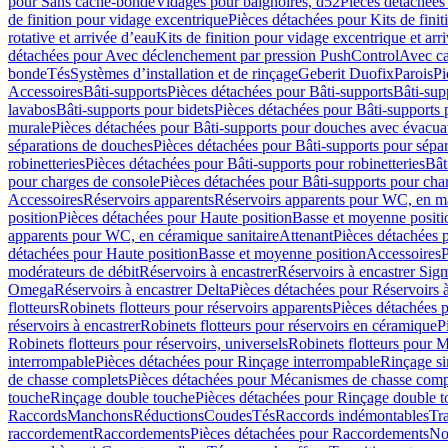
pour Sans cache-bonde
Vidages pour baignoires, d52
Pièces détachées
de finition pour vidage excentrique
Pièces détachées pour Kits de fini
rotative et arrivée d’eau
Kits de finition pour vidage excentrique et arr
détachées pour Avec déclenchement par pression PushControl
Avec c
bonde
Tés
Systèmes d’installation et de rinçage
Geberit Duofix
Parois
Pi
Accessoires
Bâti-supports
Pièces détachées pour Bâti-supports
Bâti-su
lavabos
Bâti-supports pour bidets
Pièces détachées pour Bâti-supports 
murale
Pièces détachées pour Bâti-supports pour douches avec évacua
séparations de douches
Pièces détachées pour Bâti-supports pour sépa
robinetteries
Pièces détachées pour Bâti-supports pour robinetteries
Bât
pour charges de console
Pièces détachées pour Bâti-supports pour cha
Accessoires
Réservoirs apparents
Réservoirs apparents pour WC, en ma
position
Pièces détachées pour Haute position
Basse et moyenne positi
apparents pour WC, en céramique sanitaire
Attenant
Pièces détachées 
détachées pour Haute position
Basse et moyenne position
Accessoires
P
modérateurs de débit
Réservoirs à encastrer
Réservoirs à encastrer Sig
Omega
Réservoirs à encastrer Delta
Pièces détachées pour Réservoirs à
flotteurs
Robinets flotteurs pour réservoirs apparents
Pièces détachées p
réservoirs à encastrer
Robinets flotteurs pour réservoirs en céramique
P
Robinets flotteurs pour réservoirs, universels
Robinets flotteurs pour 
interrompable
Pièces détachées pour Rinçage interrompable
Rinçage s
de chasse complets
Pièces détachées pour Mécanismes de chasse comp
touche
Rinçage double touche
Pièces détachées pour Rinçage double 
Raccords
Manchons
Réductions
Coudes
Tés
Raccords indémontables
Tra
raccordement
Raccordements
Pièces détachées pour Raccordements
Nou