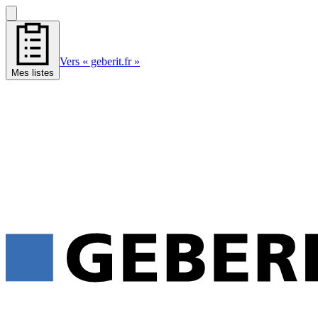
Vers « geberit.fr »
Mes listes