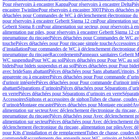
Pour réservoirs à encastrer Kappa
Pour réservoirs à encastrer Delta
Piè
encastrer Twinline
Pour réservoirs à encastrer 300T
Pièces détachées p
détachées pour Commandes de WC à déclenchement électronique du 
pour réservoirs à encastrer Geberit Sigma 12 cm
Pour alimentation sur
Geberit Sigma 8 cm
Pour alimentation sur secteur, pour réservoirs à 
alimentation par piles, pour réservoirs à encastrer Geberit Sigma 12 c
pneumatique du rinçage
Pièces détachées pour Commandes de WC ave
touche
Pièces détachées pour Pour rinçage simple touche
Accessoires
d’installation
Pour commandes de WC à déclenchement électronique d
pneumatique du rinçage
Raccordements
Panneaux sanitaires Geberit M
WC suspendus
Pour WC au sol
Pièces détachées pour Pour WC au sol
bidets
Pour bidets suspendus et au sol
Pièces détachées pour Pour bidet
avec bride
Sans abattant
Pièces détachées pour Sans abattant
Urinoirs, 
apparente ou à encastrer
Pièces détachées pour Pour commande d’urino
d'urinoir intégrée
Pièces détachées pour Pour commande d'urinoir inté
abattant
Séparations d’urinoirs
Pièces détachées pour Séparations d’uri
en verre
Pièces détachées pour Séparations d’urinoirs en verre
Séparati
Accessoires
Siphons et accessoires de siphon
Tubes de chasse, coudes 
dʼurinoir
Montage encastré
Pièces détachées pour Montage encastré
Ave
alimentation sur secteur
Avec déclenchement électronique du rinçage, a
pneumatique du rinçage
Pièces détachées pour Avec déclenchement p
alimentation sur secteur
Pièces détachées pour Avec déclenchement élec
déclenchement électronique du rinçage, alimentation par piles
Avec dé
pour Kits d’installation et de remplacement
Tubes de chasse, coudes de
commande
Raccordements des appareils pour WC, urinoirs et bidets
Vi