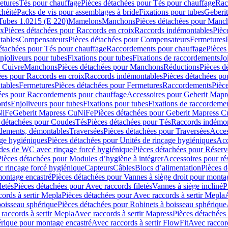
etures
Tés pour chauffage
Pièces détachées pour Tés pour chauffage
Rac
chéité
Packs de vis pour assemblages à bride
Fixations pour tubes
Geberi
Tubes 1.0215 (E 220)
Mamelons
Manchons
Pièces détachées pour Manc
ix
Pièces détachées pour Raccords en croix
Raccords indémontables
Pièc
tables
Compensateurs
Pièces détachées pour Compensateurs
Fermetures
étachées pour Tés pour chauffage
Raccordements pour chauffage
Pièces
njoliveurs pour tubes
Fixations pour tubes
Fixations de raccordements
Jo
s Cuivre
Manchons
Pièces détachées pour Manchons
Réductions
Pièces d
ées pour Raccords en croix
Raccords indémontables
Pièces détachées po
tables
Fermetures
Pièces détachées pour Fermetures
Raccordements
Pièc
ées pour Raccordements pour chauffage
Accessoires pour Geberit Mapr
ords
Enjoliveurs pour tubes
Fixations pour tubes
Fixations de raccordeme
NiFe
Geberit Mapress CuNiFe
Pièces détachées pour Geberit Mapress 
 détachées pour Coudes
Tés
Pièces détachées pour Tés
Raccords indémon
rdements, démontables
Traversées
Pièces détachées pour Traversées
Acces
age hygiéniques
Pièces détachées pour Unités de rinçage hygiéniques
Acc
des de WC avec rinçage forcé hygiénique
Pièces détachées pour Réser
Pièces détachées pour Modules d’hygiène à intégrer
Accessoires pour r
 rinçage forcé hygiénique
Capteurs
Câbles
Blocs d’alimentation
Pièces d
montage encastré
Pièces détachées pour Vannes à siège droit pour monta
letés
Pièces détachées pour Avec raccords filetés
Vannes à siège incliné
P
ords à sertir Mepla
Pièces détachées pour Avec raccords à sertir Mepla
boisseau sphérique
Pièces détachées pour Robinets à boisseau sphérique
raccords à sertir Mepla
Avec raccords à sertir Mapress
Pièces détachées
érique pour montage encastré
Avec raccords à sertir FlowFit
Avec raccord