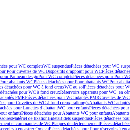
chées pour WC complets
WC suspendus
Pièces détachées pour WC susp
pour Pour cuvettes de WC
Dispositifs d’appoint pour WC
Pièces détaché
 pour Panneau design
Pour WC complets
Pièces détachées pour Pour W
Pour abattants WC
Pièces détachées pour Pour abattants WC
Pour abatt
es détachées pour WC à fond creux
WC au sol
Pièces détachées pour W
 détachées pour WC à fond creux
Réservoirs apparents pour WC, en cér
adaptés PMR
Pièces détachées pour WC adaptés PMR
Cuvettes de WC 
ées pour Cuvettes de WC à fond creux, rallongés
Abattants WC adapt
tachées pour Lunettes d’abattant
WC pour enfants
Pièces détachées pou
our enfants
Pièces détachées pour Abattants WC pour enfants
Abattant
ssoires
Matériel de fixation
Bidets
Bidets suspendus
Pièces détachées pou
hement et commandes de WC
Plaques de déclenchement
Pièces détachée
servoirs à encastrer Omega
Pièces détachées pour Pour réservoirs à enc