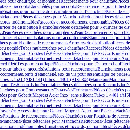
cords pour chauffage, démontables
Raccordements pour chauffage
Pièces
ubes et raccords
Étanchéités pour raccords
Recouvrements pour tubes
Re
on
Fixations pour nourrice de distribution
Joints d’étanchéité
Packs de vis
ds
Manchons
Pièces détachées pour Manchons
Réductions
Pièces détaché
ccords indémontables
Raccords et raccordements, démontables
Pièces dé
rrices de distribution à emboîter
Pièces détachées pour Nourrices de dis
 d'eau
Pièces détachées pour Compteurs d'eau
Raccordements pour chau
r tubes et raccords
Isolations pour raccordements
Etanchements pour tube
chées pour Fixations de raccordements
Armoires de distribution
Pièces dé
eau potable
Tubes multicouches pour chauffage
Raccords
Pièces détaché
 détachées pour Coudes
Tés
Pièces détachées pour Tés
Raccords indémon
rdements, démontables
Fermetures
Pièces détachées pour Fermetures
Appl
ord fileté
Tés pour chauffage
Pièces détachées pour Tés pour chauffage
ns pour tubes et raccords
Isolations pour raccordements
Etanchements pour
raccordements
Joints d'étanchéité
Jeux de vis pour assemblages de brides
G
ubes 1.4521 (AISI 444)
Tubes 1.4301 (AISI 304)
Mamelons
Manchons
 pour Tés
Raccords indémontables
Pièces détachées pour Raccords indé
détachées pour Compensateurs
Traversées
Fermetures
Pièces détachées po
hées pour Geberit Mapress Acier Inox, sans silicone
Tubes 1.4401 (AISI
 détachées pour Coudes
Tés
Pièces détachées pour Tés
Raccords indémon
rdements, démontables
Fermetures
Pièces détachées pour Fermetures
Racc
raversées
Accessoires pour Geberit Mapress Acier Inox
Pièces détachée
es
Fixations de raccordements
Pièces détachées pour Fixations de racco
s
Manchons
Pièces détachées pour Manchons
Réductions
Pièces détachée
ransitions indémontables
Transitions et raccords, démontables
Pièces dét