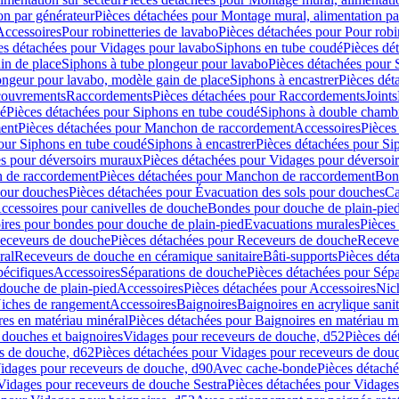
on par générateur
Pièces détachées pour Montage mural, alimentation pa
Accessoires
Pour robinetteries de lavabo
Pièces détachées pour Pour robi
es détachées pour Vidages pour lavabo
Siphons en tube coudé
Pièces dé
in de place
Siphons à tube plongeur pour lavabo
Pièces détachées pour 
ongeur pour lavabo, modèle gain de place
Siphons à encastrer
Pièces dét
ouvrements
Raccordements
Pièces détachées pour Raccordements
Joints
dé
Pièces détachées pour Siphons en tube coudé
Siphons à double chamb
ent
Pièces détachées pour Manchon de raccordement
Accessoires
Pièces
our Siphons en tube coudé
Siphons à encastrer
Pièces détachées pour Sip
s pour déversoirs muraux
Pièces détachées pour Vidages pour déversoi
 de raccordement
Pièces détachées pour Manchon de raccordement
Bon
pour douches
Pièces détachées pour Évacuation des sols pour douches
Ca
ccessoires pour canivelles de douche
Bondes pour douche de plain-pie
ires pour bondes pour douche de plain-pied
Evacuations murales
Pièces
eceveurs de douche
Pièces détachées pour Receveurs de douche
Receve
ral
Receveurs de douche en céramique sanitaire
Bâti-supports
Pièces dét
pécifiques
Accessoires
Séparations de douche
Pièces détachées pour Sép
 douche de plain-pied
Accessoires
Pièces détachées pour Accessoires
Nic
Niches de rangement
Accessoires
Baignoires
Baignoires en acrylique sanit
res en matériau minéral
Pièces détachées pour Baignoires en matériau m
douches et baignoires
Vidages pour receveurs de douche, d52
Pièces dé
s de douche, d62
Pièces détachées pour Vidages pour receveurs de dou
Vidages pour receveurs de douche, d90
Avec cache-bonde
Pièces détach
Vidages pour receveurs de douche Sestra
Pièces détachées pour Vidages