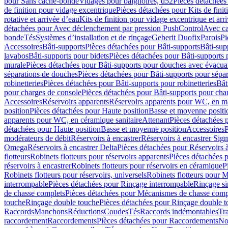
pour Sans cache-bonde
Vidages pour baignoires, d52
Pièces détachées
de finition pour vidage excentrique
Pièces détachées pour Kits de fini
rotative et arrivée d’eau
Kits de finition pour vidage excentrique et arr
détachées pour Avec déclenchement par pression PushControl
Avec c
bonde
Tés
Systèmes d’installation et de rinçage
Geberit Duofix
Parois
Pi
Accessoires
Bâti-supports
Pièces détachées pour Bâti-supports
Bâti-su
lavabos
Bâti-supports pour bidets
Pièces détachées pour Bâti-supports 
murale
Pièces détachées pour Bâti-supports pour douches avec évacua
séparations de douches
Pièces détachées pour Bâti-supports pour sépa
robinetteries
Pièces détachées pour Bâti-supports pour robinetteries
Bât
pour charges de console
Pièces détachées pour Bâti-supports pour cha
Accessoires
Réservoirs apparents
Réservoirs apparents pour WC, en ma
position
Pièces détachées pour Haute position
Basse et moyenne positi
apparents pour WC, en céramique sanitaire
Attenant
Pièces détachées 
détachées pour Haute position
Basse et moyenne position
Accessoires
P
modérateurs de débit
Réservoirs à encastrer
Réservoirs à encastrer Sig
Omega
Réservoirs à encastrer Delta
Pièces détachées pour Réservoirs à
flotteurs
Robinets flotteurs pour réservoirs apparents
Pièces détachées p
réservoirs à encastrer
Robinets flotteurs pour réservoirs en céramique
P
Robinets flotteurs pour réservoirs, universels
Robinets flotteurs pour 
interrompable
Pièces détachées pour Rinçage interrompable
Rinçage s
de chasse complets
Pièces détachées pour Mécanismes de chasse comp
touche
Rinçage double touche
Pièces détachées pour Rinçage double 
Raccords
Manchons
Réductions
Coudes
Tés
Raccords indémontables
Tra
raccordement
Raccordements
Pièces détachées pour Raccordements
Nou