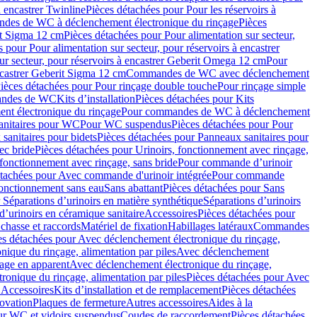
à encastrer Twinline
Pièces détachées pour Pour les réservoirs à
es de WC à déclenchement électronique du rinçage
Pièces
rit Sigma 12 cm
Pièces détachées pour Pour alimentation sur secteur,
 pour Pour alimentation sur secteur, pour réservoirs à encastrer
ur secteur, pour réservoirs à encastrer Geberit Omega 12 cm
Pour
encastrer Geberit Sigma 12 cm
Commandes de WC avec déclenchement
ièces détachées pour Pour rinçage double touche
Pour rinçage simple
mandes de WC
Kits d’installation
Pièces détachées pour Kits
nt électronique du rinçage
Pour commandes de WC à déclenchement
anitaires pour WC
Pour WC suspendus
Pièces détachées pour Pour
sanitaires pour bidets
Pièces détachées pour Panneaux sanitaires pour
ec bride
Pièces détachées pour Urinoirs, fonctionnement avec rinçage,
 fonctionnement avec rinçage, sans bride
Pour commande d’urinoir
étachées pour Avec commande d'urinoir intégrée
Pour commande
fonctionnement sans eau
Sans abattant
Pièces détachées pour Sans
 Séparations d’urinoirs en matière synthétique
Séparations d’urinoirs
d’urinoirs en céramique sanitaire
Accessoires
Pièces détachées pour
chasse et raccords
Matériel de fixation
Habillages latéraux
Commandes
es détachées pour Avec déclenchement électronique du rinçage,
ique du rinçage, alimentation par piles
Avec déclenchement
age en apparent
Avec déclenchement électronique du rinçage,
onique du rinçage, alimentation par piles
Pièces détachées pour Avec
 Accessoires
Kits d’installation et de remplacement
Pièces détachées
novation
Plaques de fermeture
Autres accessoires
Aides à la
ur WC et vidoirs suspendus
Coudes de raccordement
Pièces détachées