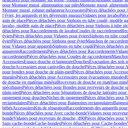
pour Montage mural, alimentation par piles
Montage mural, alimentati
Montage mural, robinet mélangeur
Accessoires
Pièces détachées pour 
l’évier, les appareils et les déversoirs muraux
Vidages pour lavabo
Pièc
gain de place
Pièces détachées pour Siphons en tube coudé, modèle ga
lavabo, modèle gain de place
Pièces détachées pour Siphons à tube pl
détachées pour Raccordements de lavabo
Coudes de raccordement
Rec
éviers
Pièces détachées pour Vidages pour éviers
Siphons en tube cou
évier
Pièces détachées pour Siphons pour évier
Manchon de raccordem
pour Vidages pour appareils
Siphons en tube coudé
Pièces détachées p
apparents
Raccordements
Pièces détachées pour Raccordements
Vidage
raccordement
Pièces détachées pour Coudes de raccordement
Manchon
Accessoires
Espace douche et baignoire
Douches
Évacuation des sols 
douche
Accessoires pour canivelles de douche
Pièces détachées pour A
pour bondes pour douche de plain-pied
Pièces détachées pour Accesso
murales
Pièces détachées pour Accessoires pour évacuations murales
R
de douche en matériau minéral
Receveurs de douche en matériau miné
spécifiques
Pièces détachées pour Bondes pour receveurs de douche s
plain-pied
Pièces détachées pour Séparations de douche latérales pour
rangement pour douches
Niches de rangement
Pièces détachées pour 
rectangulaires
Pièces détachées pour Baignoires rectangulaires
Baignoi
bébés
Accessoires
Kits de réparation
Raccordements des appareils pour 
bonde
Pièces détachées pour Avec cache-bonde
Vidages pour receveur
bonde
Vidages pour receveurs de douche, d90
Pièces détachées pour 
Sans cache-bonde
Cache-bondes
Pièces détachées pour Cache-bondes