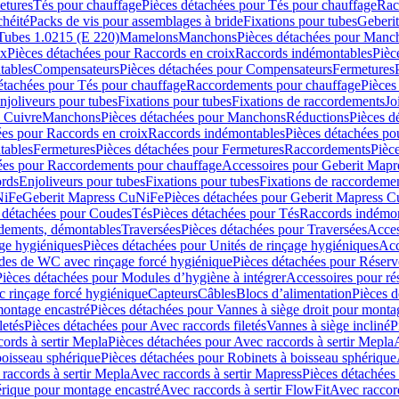
etures
Tés pour chauffage
Pièces détachées pour Tés pour chauffage
Rac
chéité
Packs de vis pour assemblages à bride
Fixations pour tubes
Geberi
Tubes 1.0215 (E 220)
Mamelons
Manchons
Pièces détachées pour Manc
ix
Pièces détachées pour Raccords en croix
Raccords indémontables
Pièc
tables
Compensateurs
Pièces détachées pour Compensateurs
Fermetures
étachées pour Tés pour chauffage
Raccordements pour chauffage
Pièces
njoliveurs pour tubes
Fixations pour tubes
Fixations de raccordements
Jo
s Cuivre
Manchons
Pièces détachées pour Manchons
Réductions
Pièces d
ées pour Raccords en croix
Raccords indémontables
Pièces détachées po
tables
Fermetures
Pièces détachées pour Fermetures
Raccordements
Pièc
ées pour Raccordements pour chauffage
Accessoires pour Geberit Mapr
ords
Enjoliveurs pour tubes
Fixations pour tubes
Fixations de raccordeme
NiFe
Geberit Mapress CuNiFe
Pièces détachées pour Geberit Mapress 
 détachées pour Coudes
Tés
Pièces détachées pour Tés
Raccords indémon
rdements, démontables
Traversées
Pièces détachées pour Traversées
Acces
age hygiéniques
Pièces détachées pour Unités de rinçage hygiéniques
Acc
des de WC avec rinçage forcé hygiénique
Pièces détachées pour Réser
Pièces détachées pour Modules d’hygiène à intégrer
Accessoires pour r
 rinçage forcé hygiénique
Capteurs
Câbles
Blocs d’alimentation
Pièces d
montage encastré
Pièces détachées pour Vannes à siège droit pour monta
letés
Pièces détachées pour Avec raccords filetés
Vannes à siège incliné
P
ords à sertir Mepla
Pièces détachées pour Avec raccords à sertir Mepla
boisseau sphérique
Pièces détachées pour Robinets à boisseau sphérique
raccords à sertir Mepla
Avec raccords à sertir Mapress
Pièces détachées
érique pour montage encastré
Avec raccords à sertir FlowFit
Avec raccord