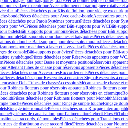
 pour Vidages pour baignoires, d52
Avec actionnement par poignée rota
tion pour vidage excentrique
Avec actionnement par poignée rotative et a
ivée d’eau
Pièces détachées pour Kits de finition pour vidage excentrique
ache-bonde
Pièces détachées pour Avec cache-bonde
Accessoires pour v
èces détachées pour Parois
Systèmes porteurs
Pièces détachées pour Sys
pports pour WC
Pièces détachées pour Bâti-supports pour WC
Bâti-suppo
pour bidets
Bâti-supports pour urinoirs
Pièces détachées pour Bâti-suppor
tion murale
Bâti-supports pour douches et baignoires
Pièces détachées p
rations de douches
Bâti-supports pour déversoirs muraux
Pièces détaché
i-supports pour machines à laver et lave-vaisselle
Pièces détachées pour 
rges de console
Bâti-supports pour éviers
Pièces détachées pour Bâti-sup
tière synthétique
Pièces détachées pour Réservoirs apparents pour WC,
on
Pièces détachées pour Basse et moyenne position
Réservoirs apparent
pour Attenant
Tubes de chasse pour réservoirs apparents
Pièces détachées
ièces détachées pour Accessoires
Raccordements
Pièces détachées pou
ma
Pièces détachées pour Réservoirs à encastrer Sigma
Réservoirs à enc
 encastrer Delta
Tubes de chasse
Accessoires
Mécanismes de chasse et rob
our Robinets flotteurs pour réservoirs apparents
Robinets flotteurs pour 
ièces détachées pour Robinets flotteurs pour réservoirs en céramique
Rob
Monolith
Pièces détachées pour Robinets flotteurs pour Monolith
Mécanis
imple touche
Pièces détachées pour Rinçage simple touche
Rinçage doub
lets
Rinçage interrompable
Pièces détachées pour Rinçage interrompabl
touche
Systèmes de canalisation pour l’alimentation
Geberit FlowFit
Tube
nsitions et raccords, démontables
Pièces détachées pour Transitions et 
rrices de distribution avec raccord fileté
Pièces détachées pour Nourrice