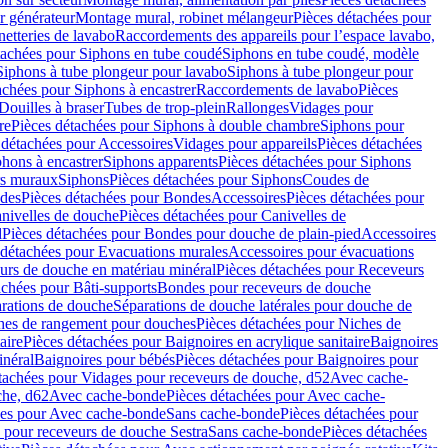
r générateur
Montage mural, robinet mélangeur
Pièces détachées pour
netteries de lavabo
Raccordements des appareils pour l’espace lavabo,
tachées pour Siphons en tube coudé
Siphons en tube coudé, modèle
Siphons à tube plongeur pour lavabo
Siphons à tube plongeur pour
achées pour Siphons à encastrer
Raccordements de lavabo
Pièces
Douilles à braser
Tubes de trop-plein
Rallonges
Vidages pour
re
Pièces détachées pour Siphons à double chambre
Siphons pour
 détachées pour Accessoires
Vidages pour appareils
Pièces détachées
hons à encastrer
Siphons apparents
Pièces détachées pour Siphons
rs muraux
Siphons
Pièces détachées pour Siphons
Coudes de
des
Pièces détachées pour Bondes
Accessoires
Pièces détachées pour
nivelles de douche
Pièces détachées pour Canivelles de
d
Pièces détachées pour Bondes pour douche de plain-pied
Accessoires
 détachées pour Evacuations murales
Accessoires pour évacuations
urs de douche en matériau minéral
Pièces détachées pour Receveurs
achées pour Bâti-supports
Bondes pour receveurs de douche
arations de douche
Séparations de douche latérales pour douche de
hes de rangement pour douches
Pièces détachées pour Niches de
aire
Pièces détachées pour Baignoires en acrylique sanitaire
Baignoires
inéral
Baignoires pour bébés
Pièces détachées pour Baignoires pour
tachées pour Vidages pour receveurs de douche, d52
Avec cache-
che, d62
Avec cache-bonde
Pièces détachées pour Avec cache-
ées pour Avec cache-bonde
Sans cache-bonde
Pièces détachées pour
 pour receveurs de douche Sestra
Sans cache-bonde
Pièces détachées