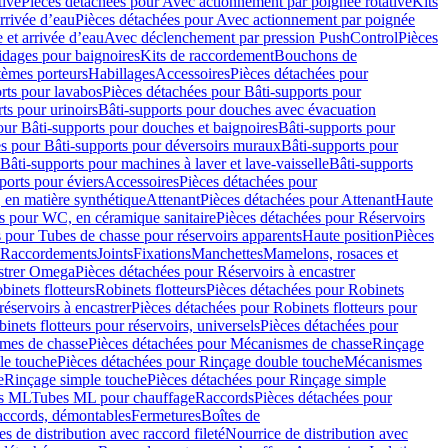
tive
Pièces détachées pour Avec actionnement par poignée rotative
Kits
rrivée d’eau
Pièces détachées pour Avec actionnement par poignée
 et arrivée d’eau
Avec déclenchement par pression PushControl
Pièces
idages pour baignoires
Kits de raccordement
Bouchons de
tèmes porteurs
Habillages
Accessoires
Pièces détachées pour
rts pour lavabos
Pièces détachées pour Bâti-supports pour
ts pour urinoirs
Bâti-supports pour douches avec évacuation
our Bâti-supports pour douches et baignoires
Bâti-supports pour
es pour Bâti-supports pour déversoirs muraux
Bâti-supports pour
Bâti-supports pour machines à laver et lave-vaisselle
Bâti-supports
ports pour éviers
Accessoires
Pièces détachées pour
 en matière synthétique
Attenant
Pièces détachées pour Attenant
Haute
s pour WC, en céramique sanitaire
Pièces détachées pour Réservoirs
 pour Tubes de chasse pour réservoirs apparents
Haute position
Pièces
r Raccordements
Joints
Fixations
Manchettes
Mamelons, rosaces et
astrer Omega
Pièces détachées pour Réservoirs à encastrer
inets flotteurs
Robinets flotteurs
Pièces détachées pour Robinets
réservoirs à encastrer
Pièces détachées pour Robinets flotteurs pour
inets flotteurs pour réservoirs, universels
Pièces détachées pour
mes de chasse
Pièces détachées pour Mécanismes de chasse
Rinçage
le touche
Pièces détachées pour Rinçage double touche
Mécanismes
e
Rinçage simple touche
Pièces détachées pour Rinçage simple
s ML
Tubes ML pour chauffage
Raccords
Pièces détachées pour
raccords, démontables
Fermetures
Boîtes de
s de distribution avec raccord fileté
Nourrice de distribution avec