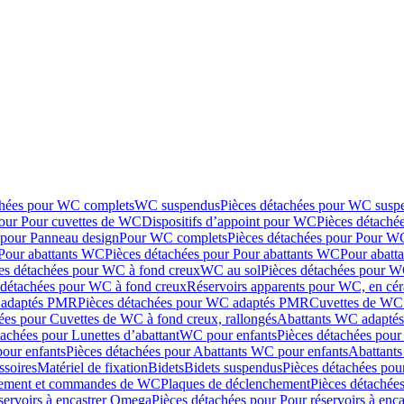
chées pour WC complets
WC suspendus
Pièces détachées pour WC susp
pour Pour cuvettes de WC
Dispositifs d’appoint pour WC
Pièces détaché
 pour Panneau design
Pour WC complets
Pièces détachées pour Pour W
Pour abattants WC
Pièces détachées pour Pour abattants WC
Pour abatt
es détachées pour WC à fond creux
WC au sol
Pièces détachées pour W
 détachées pour WC à fond creux
Réservoirs apparents pour WC, en cér
adaptés PMR
Pièces détachées pour WC adaptés PMR
Cuvettes de WC 
ées pour Cuvettes de WC à fond creux, rallongés
Abattants WC adapt
tachées pour Lunettes d’abattant
WC pour enfants
Pièces détachées pou
our enfants
Pièces détachées pour Abattants WC pour enfants
Abattant
ssoires
Matériel de fixation
Bidets
Bidets suspendus
Pièces détachées pou
hement et commandes de WC
Plaques de déclenchement
Pièces détachée
servoirs à encastrer Omega
Pièces détachées pour Pour réservoirs à enc