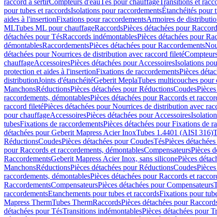
raccord à sertir
Compteurs d'eau
Tés pour chauffage
Transitions et rac
pour tubes et raccords
Isolations pour raccordements
Étanchéités pour t
aides à l'insertion
Fixations pour raccordements
Armoires de distributi
ML
Tubes ML pour chauffage
Raccords
Pièces détachées pour Raccor
détachées pour Tés
Raccords indémontables
Pièces détachées pour Ra
démontables
Raccordements
Pièces détachées pour Raccordements
Nou
détachées pour Nourrices de distribution avec raccord fileté
Compteurs
chauffage
Accessoires
Pièces détachées pour Accessoires
Isolations pou
protection et aides à l'insertion
Fixations de raccordements
Pièces déta
distribution
Joints d'étanchéité
Geberit Mepla
Tubes multicouches pour 
Manchons
Réductions
Pièces détachées pour Réductions
Coudes
Pièces
raccordements, démontables
Pièces détachées pour Raccords et racco
raccord fileté
Pièces détachées pour Nourrices de distribution avec racc
pour chauffage
Accessoires
Pièces détachées pour Accessoires
Isolatio
tubes
Fixations de raccordements
Pièces détachées pour Fixations de 
détachées pour Geberit Mapress Acier Inox
Tubes 1.4401 (AISI 316)
T
Réductions
Coudes
Pièces détachées pour Coudes
Tés
Pièces détachées
pour Raccords et raccordements, démontables
Compensateurs
Pièces 
Raccordements
Geberit Mapress Acier Inox, sans silicone
Pièces détac
Manchons
Réductions
Pièces détachées pour Réductions
Coudes
Pièces
raccordements, démontables
Pièces détachées pour Raccords et racco
Raccordements
Compensateurs
Pièces détachées pour Compensateurs
T
raccordements
Etanchements pour tubes et raccords
Fixations pour tub
Mapress Therm
Tubes Therm
Raccords
Pièces détachées pour Raccord
détachées pour Tés
Transitions indémontables
Pièces détachées pour T