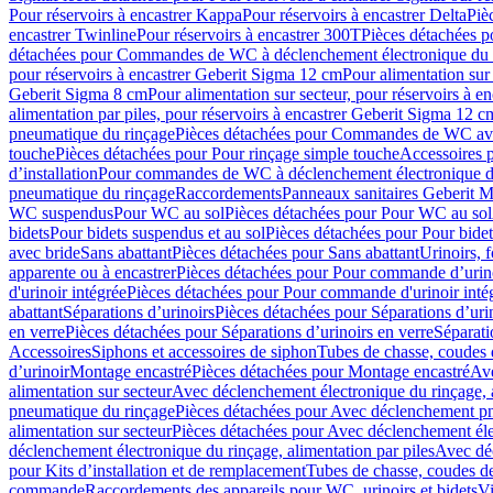
Pour réservoirs à encastrer Kappa
Pour réservoirs à encastrer Delta
Piè
encastrer Twinline
Pour réservoirs à encastrer 300T
Pièces détachées p
détachées pour Commandes de WC à déclenchement électronique du 
pour réservoirs à encastrer Geberit Sigma 12 cm
Pour alimentation sur
Geberit Sigma 8 cm
Pour alimentation sur secteur, pour réservoirs à 
alimentation par piles, pour réservoirs à encastrer Geberit Sigma 12 c
pneumatique du rinçage
Pièces détachées pour Commandes de WC ave
touche
Pièces détachées pour Pour rinçage simple touche
Accessoires
d’installation
Pour commandes de WC à déclenchement électronique d
pneumatique du rinçage
Raccordements
Panneaux sanitaires Geberit M
WC suspendus
Pour WC au sol
Pièces détachées pour Pour WC au sol
bidets
Pour bidets suspendus et au sol
Pièces détachées pour Pour bidet
avec bride
Sans abattant
Pièces détachées pour Sans abattant
Urinoirs, 
apparente ou à encastrer
Pièces détachées pour Pour commande d’urino
d'urinoir intégrée
Pièces détachées pour Pour commande d'urinoir inté
abattant
Séparations d’urinoirs
Pièces détachées pour Séparations d’uri
en verre
Pièces détachées pour Séparations d’urinoirs en verre
Séparati
Accessoires
Siphons et accessoires de siphon
Tubes de chasse, coudes 
dʼurinoir
Montage encastré
Pièces détachées pour Montage encastré
Ave
alimentation sur secteur
Avec déclenchement électronique du rinçage, a
pneumatique du rinçage
Pièces détachées pour Avec déclenchement p
alimentation sur secteur
Pièces détachées pour Avec déclenchement élec
déclenchement électronique du rinçage, alimentation par piles
Avec dé
pour Kits d’installation et de remplacement
Tubes de chasse, coudes de
commande
Raccordements des appareils pour WC, urinoirs et bidets
Vi