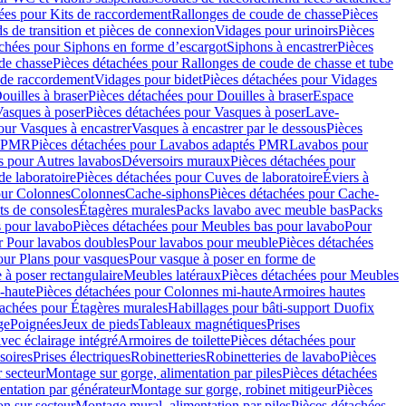
ées pour Kits de raccordement
Rallonges de coude de chasse
Pièces
s de transition et pièces de connexion
Vidages pour urinoirs
Pièces
achées pour Siphons en forme d’escargot
Siphons à encastrer
Pièces
de chasse
Pièces détachées pour Rallonges de coude de chasse et tube
 de raccordement
Vidages pour bidet
Pièces détachées pour Vidages
ouilles à braser
Pièces détachées pour Douilles à braser
Espace
asques à poser
Pièces détachées pour Vasques à poser
Lave-
our Vasques à encastrer
Vasques à encastrer par le dessous
Pièces
s PMR
Pièces détachées pour Lavabos adaptés PMR
Lavabos pour
s pour Autres lavabos
Déversoirs muraux
Pièces détachées pour
e laboratoire
Pièces détachées pour Cuves de laboratoire
Éviers à
our Colonnes
Colonnes
Cache-siphons
Pièces détachées pour Cache-
ts de consoles
Étagères murales
Packs lavabo avec meuble bas
Packs
 pour lavabo
Pièces détachées pour Meubles bas pour lavabo
Pour
r Pour lavabos doubles
Pour lavabos pour meuble
Pièces détachées
our Plans pour vasques
Pour vasque à poser en forme de
 à poser rectangulaire
Meubles latéraux
Pièces détachées pour Meubles
-haute
Pièces détachées pour Colonnes mi-haute
Armoires hautes
tachées pour Étagères murales
Habillages pour bâti-support Duofix
ge
Poignées
Jeux de pieds
Tableaux magnétiques
Prises
vec éclairage intégré
Armoires de toilette
Pièces détachées pour
soires
Prises électriques
Robinetteries
Robinetteries de lavabo
Pièces
 secteur
Montage sur gorge, alimentation par piles
Pièces détachées
entation par générateur
Montage sur gorge, robinet mitigeur
Pièces
n sur secteur
Montage mural, alimentation par piles
Pièces détachées