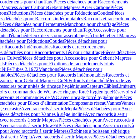
cordements pour chauffage
Pièces détachées pour Raccordements
t Mapress Acier Carbone
Geberit Mapress Acier Carbone
Pièces
hons
Réductions
Pièces détachées pour Réductions
Coudes
Pièces
es détachées pour Raccords indémontables
Raccords et raccordements,
Pièces détachées pour Fermetures
Manchons pour chauffage
Pièces
 détachées pour Raccordements pour chauffage
Accessoires pour
ints d'étanchéité
Jeux de vis pour assemblages à bride
Geberit Mapress
étachées pour Réductions
Coudes
Pièces détachées pour
ur Raccords indémontables
Raccords et raccordements,
es détachées pour Raccordements
Tés pour chauffage
Pièces détachées
ess Cuivre
Pièces détachées pour Accessoires pour Geberit Mapress
nts
Pièces détachées pour Fixations de raccordements
Joints
CuNiFe
Tubes 2.1972
Manchons
Pièces détachées pour
tables
Pièces détachées pour Raccords indémontables
Raccords et
soires pour Geberit Mapress CuNiFe
Joints d'étanchéité
Jeux de vis
essoires pour unités de rinçage hygiéniques
Capteurs
Câbles
Limiteurs
voirs et commandes de WC avec rinçage forcé hygiénique
Réservoirs à
éservoirs et commandes de WC avec rinçage forcé hygiénique
Pièces
étachées pour Blocs d’alimentation
Composants réseau
Vannes
Vannes
ge encastré
Avec raccords à sertir Mepla
Pièces détachées pour Avec
ièces détachées pour Vannes à siège incliné
Avec raccords à sertir
Avec raccords à sertir Mapress
Pièces détachées pour Avec raccords à
Avec raccords à sertir FlowFit
Pièces détachées pour Avec raccords à
 pour Avec raccords à sertir Mapress
Robinets à boisseau sphérique
s à sertir Mepla
Avec raccords à sertir Mapress
Pièces détachées pour