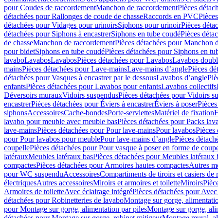
pour Coudes de raccordement
Manchon de raccordement
Pièces détac
détachées pour Rallonges de coude de chasse
Raccords en PVC
Pièce
détachées pour Vidages pour urinoirs
Siphons pour urinoir
Pièces déta
détachées pour Siphons à encastrer
Siphons en tube coudé
Pièces déta
de chasse
Manchon de raccordement
Pièces détachées pour Manchon 
pour bidet
Siphons en tube coudé
Pièces détachées pour Siphons en tu
lavabo
Lavabos
Lavabos
Pièces détachées pour Lavabos
Lavabos doubl
mains
Pièces détachées pour Lave-mains
Lave-mains d’angle
Pièces dé
détachées pour Vasques à encastrer par le dessous
Lavabos d’angle
Piè
enfants
Pièces détachées pour Lavabos pour enfants
Lavabos collectifs
Déversoirs muraux
Vidoirs suspendus
Pièces détachées pour Vidoirs s
encastrer
Pièces détachées pour Éviers à encastrer
Éviers à poser
Pièces
siphons
Accessoires
Cache-bondes
Porte-serviettes
Matériel de fixation
H
lavabo pour meuble avec meuble bas
Pièces détachées pour Packs la
lave-mains
Pièces détachées pour Pour lave-mains
Pour lavabos
Pièces
pour Pour lavabos pour meuble
Pour lave-mains d’angle
Pièces détach
coupelle
Pièces détachées pour Pour vasque à poser en forme de coupe
latéraux
Meubles latéraux bas
Pièces détachées pour Meubles latéraux 
compactes
Pièces détachées pour Armoires hautes compactes
Autres m
pour WC suspendu
Accessoires
Compartiments de tiroirs et casiers de
électriques
Autres accessoires
Miroirs et armoires et toilette
Miroirs
Pièc
Armoires de toilette
Avec éclairage intégré
Pièces détachées pour Avec 
détachées pour Robinetteries de lavabo
Montage sur gorge, alimentatio
pour Montage sur gorge, alimentation par piles
Montage sur gorge, ali
détachées pour Montage sur gorge, robinet mitigeur
Montage mural, al