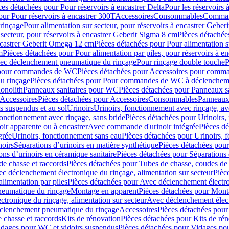
ces détachées pour Pour réservoirs à encastrer Delta
Pour les réservoirs 
our Pour réservoirs à encastrer 300T
Accessoires
Consommables
Command
rinçage
Pour alimentation sur secteur, pour réservoirs à encastrer Gebe
 secteur, pour réservoirs à encastrer Geberit Sigma 8 cm
Pièces détachées
encastrer Geberit Omega 12 cm
Pièces détachées pour Pour alimentation s
m
Pièces détachées pour Pour alimentation par piles, pour réservoirs à 
c déclenchement pneumatique du rinçage
Pour rinçage double touche
P
 pour commandes de WC
Pièces détachées pour Accessoires pour com
u rinçage
Pièces détachées pour Pour commandes de WC à déclencheme
onolith
Panneaux sanitaires pour WC
Pièces détachées pour Panneaux s
Accessoires
Pièces détachées pour Accessoires
Consommables
Panneaux 
s suspendus et au sol
Urinoirs
Urinoirs, fonctionnement avec rinçage, av
fonctionnement avec rinçage, sans bride
Pièces détachées pour Urinoirs,
ir apparente ou à encastrer
Avec commande d'urinoir intégrée
Pièces d
grée
Urinoirs, fonctionnement sans eau
Pièces détachées pour Urinoirs, 
noirs
Séparations d’urinoirs en matière synthétique
Pièces détachées pour
ons d’urinoirs en céramique sanitaire
Pièces détachées pour Séparations 
de chasse et raccords
Pièces détachées pour Tubes de chasse, coudes de 
c déclenchement électronique du rinçage, alimentation sur secteur
Pièc
limentation par piles
Pièces détachées pour Avec déclenchement électron
neumatique du rinçage
Montage en apparent
Pièces détachées pour Mont
tronique du rinçage, alimentation sur secteur
Avec déclenchement électr
clenchement pneumatique du rinçage
Accessoires
Pièces détachées pour
 chasse et raccords
Kits de rénovation
Pièces détachées pour Kits de ré
dages pour WC et vidoirs suspendus
Pièces détachées pour Vidages po