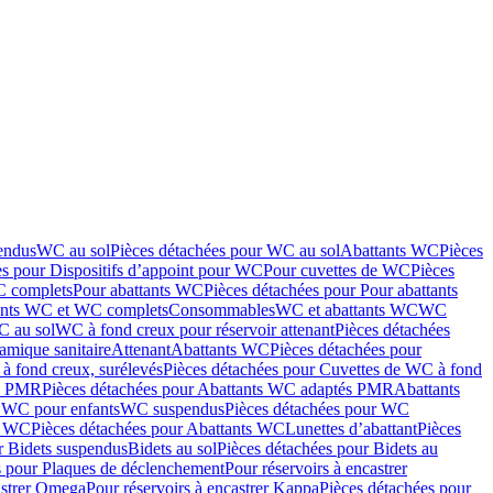
endus
WC au sol
Pièces détachées pour WC au sol
Abattants WC
Pièces
es pour Dispositifs d’appoint pour WC
Pour cuvettes de WC
Pièces
C complets
Pour abattants WC
Pièces détachées pour Pour abattants
ants WC et WC complets
Consommables
WC et abattants WC
WC
C au sol
WC à fond creux pour réservoir attenant
Pièces détachées
amique sanitaire
Attenant
Abattants WC
Pièces détachées pour
à fond creux, surélevés
Pièces détachées pour Cuvettes de WC à fond
és PMR
Pièces détachées pour Abattants WC adaptés PMR
Abattants
r WC pour enfants
WC suspendus
Pièces détachées pour WC
s WC
Pièces détachées pour Abattants WC
Lunettes d’abattant
Pièces
r Bidets suspendus
Bidets au sol
Pièces détachées pour Bidets au
s pour Plaques de déclenchement
Pour réservoirs à encastrer
astrer Omega
Pour réservoirs à encastrer Kappa
Pièces détachées pour