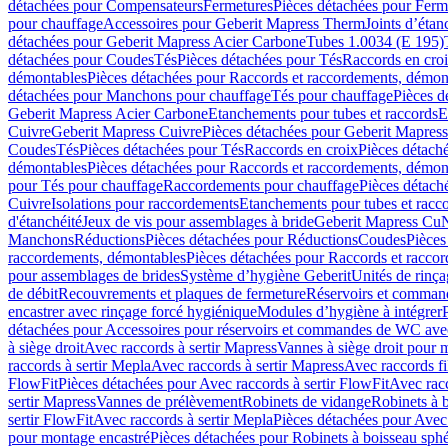
détachées pour Compensateurs
Fermetures
Pièces détachées pour Ferm
pour chauffage
Accessoires pour Geberit Mapress Therm
Joints d’étan
détachées pour Geberit Mapress Acier Carbone
Tubes 1.0034 (E 195)
détachées pour Coudes
Tés
Pièces détachées pour Tés
Raccords en cro
démontables
Pièces détachées pour Raccords et raccordements, démon
détachées pour Manchons pour chauffage
Tés pour chauffage
Pièces d
Geberit Mapress Acier Carbone
Etanchements pour tubes et raccords
E
Cuivre
Geberit Mapress Cuivre
Pièces détachées pour Geberit Mapres
Coudes
Tés
Pièces détachées pour Tés
Raccords en croix
Pièces détach
démontables
Pièces détachées pour Raccords et raccordements, démon
pour Tés pour chauffage
Raccordements pour chauffage
Pièces détach
Cuivre
Isolations pour raccordements
Etanchements pour tubes et racc
d'étanchéité
Jeux de vis pour assemblages à bride
Geberit Mapress Cu
Manchons
Réductions
Pièces détachées pour Réductions
Coudes
Pièces
raccordements, démontables
Pièces détachées pour Raccords et racco
pour assemblages de brides
Système d’hygiène Geberit
Unités de rinç
de débit
Recouvrements et plaques de fermeture
Réservoirs et comman
encastrer avec rinçage forcé hygiénique
Modules d’hygiène à intégrer
détachées pour Accessoires pour réservoirs et commandes de WC avec
à siège droit
Avec raccords à sertir Mapress
Vannes à siège droit pour 
raccords à sertir Mepla
Avec raccords à sertir Mapress
Avec raccords fi
FlowFit
Pièces détachées pour Avec raccords à sertir FlowFit
Avec racc
sertir Mapress
Vannes de prélèvement
Robinets de vidange
Robinets à 
sertir FlowFit
Avec raccords à sertir Mepla
Pièces détachées pour Avec 
pour montage encastré
Pièces détachées pour Robinets à boisseau sph