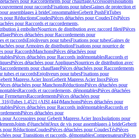
 détachées pour Raccordements pour chauffage
Accessoires
Isolations
couvrement pour raccords
Fixations pour tubes
Gaines de protection et
 pour assemblages à bride
Consommables
Geberit PushFit
Tubes
es pour Réductions
Coudes
Pièces détachées pour Coudes
Tés
Pièces
tachées pour Raccords et raccordements,
tribution à emboîter
Nourrices de distribution avec raccord fileté
Pièces
ffage
Pièces détachées pour Raccordements pour
s et raccords
Enjoliveurs pour tubes
Fixations pour tubes
Gaines de
tachées pour Armoires de distribution
Fixations pour nourrice de
es pour Raccords
Manchons
Pièces détachées pour
tables
Pièces détachées pour Raccords indémontables
Raccords et
iques
Pièces détachées pour Appliques
Nourrices de distribution avec
Raccordements pour chauffage
Pièces détachées pour Raccordements
 tubes et raccords
Enjoliveurs pour tubes
Fixations pour
eberit Mapress Acier Inox
Geberit Mapress Acier Inox
Pièces
Pièces détachées pour Manchons
Réductions
Pièces détachées pour
montables
Raccords et raccordements, démontables
Pièces détachées
ur Fermetures
Raccordements
Pièces détachées pour
 316)
Tubes 1.4521 (AISI 444)
Manchons
Pièces détachées pour
tables
Pièces détachées pour Raccords indémontables
Raccords et
ordements
Pièces détachées pour
s pour Accessoires pour Geberit Mapress Acier Inox
Isolations pour
rdements
Joints d'étanchéité
Jeux de vis pour assemblages à bride
Geberit
s pour Réductions
Coudes
Pièces détachées pour Coudes
Tés
Pièces
achées pour Transitions et raccords, démontables
Compensateurs
Pièces