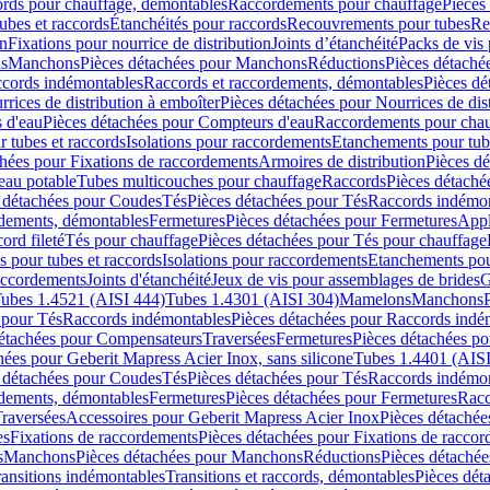
cords pour chauffage, démontables
Raccordements pour chauffage
Pièces
ubes et raccords
Étanchéités pour raccords
Recouvrements pour tubes
Re
on
Fixations pour nourrice de distribution
Joints d’étanchéité
Packs de vis
ds
Manchons
Pièces détachées pour Manchons
Réductions
Pièces détaché
ccords indémontables
Raccords et raccordements, démontables
Pièces dé
rrices de distribution à emboîter
Pièces détachées pour Nourrices de dis
 d'eau
Pièces détachées pour Compteurs d'eau
Raccordements pour chau
r tubes et raccords
Isolations pour raccordements
Etanchements pour tube
chées pour Fixations de raccordements
Armoires de distribution
Pièces dé
eau potable
Tubes multicouches pour chauffage
Raccords
Pièces détaché
 détachées pour Coudes
Tés
Pièces détachées pour Tés
Raccords indémon
rdements, démontables
Fermetures
Pièces détachées pour Fermetures
Appl
ord fileté
Tés pour chauffage
Pièces détachées pour Tés pour chauffage
ns pour tubes et raccords
Isolations pour raccordements
Etanchements pour
raccordements
Joints d'étanchéité
Jeux de vis pour assemblages de brides
G
ubes 1.4521 (AISI 444)
Tubes 1.4301 (AISI 304)
Mamelons
Manchons
 pour Tés
Raccords indémontables
Pièces détachées pour Raccords indé
détachées pour Compensateurs
Traversées
Fermetures
Pièces détachées po
hées pour Geberit Mapress Acier Inox, sans silicone
Tubes 1.4401 (AISI
 détachées pour Coudes
Tés
Pièces détachées pour Tés
Raccords indémon
rdements, démontables
Fermetures
Pièces détachées pour Fermetures
Racc
raversées
Accessoires pour Geberit Mapress Acier Inox
Pièces détachée
es
Fixations de raccordements
Pièces détachées pour Fixations de racco
s
Manchons
Pièces détachées pour Manchons
Réductions
Pièces détachée
ransitions indémontables
Transitions et raccords, démontables
Pièces dét