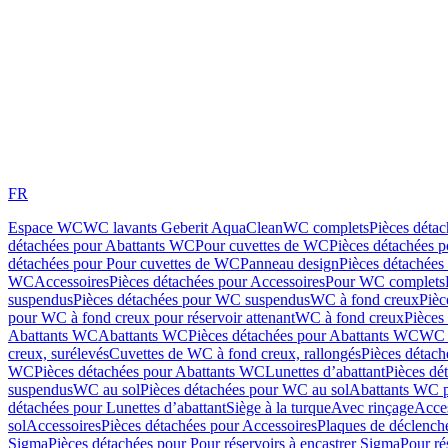
FR
Espace WC
WC lavants Geberit AquaClean
WC complets
Pièces déta
détachées pour Abattants WC
Pour cuvettes de WC
Pièces détachées 
détachées pour Pour cuvettes de WC
Panneau design
Pièces détachées
WC
Accessoires
Pièces détachées pour Accessoires
Pour WC complets
suspendus
Pièces détachées pour WC suspendus
WC à fond creux
Pièc
pour WC à fond creux pour réservoir attenant
WC à fond creux
Pièces
Abattants WC
Abattants WC
Pièces détachées pour Abattants WC
WC 
creux, surélevés
Cuvettes de WC à fond creux, rallongés
Pièces détach
WC
Pièces détachées pour Abattants WC
Lunettes d’abattant
Pièces dé
suspendus
WC au sol
Pièces détachées pour WC au sol
Abattants WC p
détachées pour Lunettes d’abattant
Siège à la turque
Avec rinçage
Acce
sol
Accessoires
Pièces détachées pour Accessoires
Plaques de déclenc
Sigma
Pièces détachées pour Pour réservoirs à encastrer Sigma
Pour ré