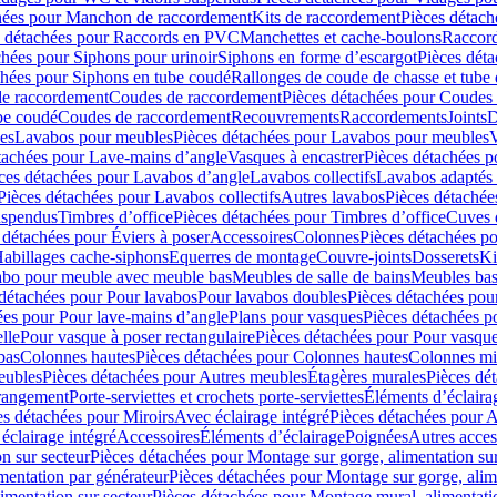
hées pour Manchon de raccordement
Kits de raccordement
Pièces détach
s détachées pour Raccords en PVC
Manchettes et cache-boulons
Raccord
chées pour Siphons pour urinoir
Siphons en forme d’escargot
Pièces dét
chées pour Siphons en tube coudé
Rallonges de coude de chasse et tube 
de raccordement
Coudes de raccordement
Pièces détachées pour Coudes
be coudé
Coudes de raccordement
Recouvrements
Raccordements
Joints
D
es
Lavabos pour meubles
Pièces détachées pour Lavabos pour meubles
V
tachées pour Lave-mains d’angle
Vasques à encastrer
Pièces détachées p
ces détachées pour Lavabos d’angle
Lavabos collectifs
Lavabos adapté
Pièces détachées pour Lavabos collectifs
Autres lavabos
Pièces détachée
uspendus
Timbres dʼoffice
Pièces détachées pour Timbres dʼoffice
Cuves d
 détachées pour Éviers à poser
Accessoires
Colonnes
Pièces détachées p
abillages cache-siphons
Equerres de montage
Couvre-joints
Dosserets
Ki
vabo pour meuble avec meuble bas
Meubles de salle de bains
Meubles bas
 détachées pour Pour lavabos
Pour lavabos doubles
Pièces détachées pou
ées pour Pour lave-mains d’angle
Plans pour vasques
Pièces détachées p
lle
Pour vasque à poser rectangulaire
Pièces détachées pour Pour vasque
bas
Colonnes hautes
Pièces détachées pour Colonnes hautes
Colonnes mi
eubles
Pièces détachées pour Autres meubles
Étagères murales
Pièces dé
 rangement
Porte-serviettes et crochets porte-serviettes
Éléments d’éclaira
es détachées pour Miroirs
Avec éclairage intégré
Pièces détachées pour A
éclairage intégré
Accessoires
Éléments d’éclairage
Poignées
Autres acces
n sur secteur
Pièces détachées pour Montage sur gorge, alimentation sur
mentation par générateur
Pièces détachées pour Montage sur gorge, alim
imentation sur secteur
Pièces détachées pour Montage mural, alimentatio