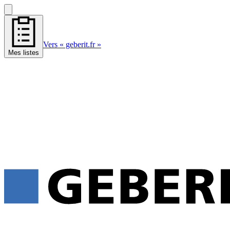
Vers « geberit.fr »
Mes listes