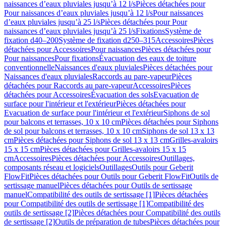
naissances d’eaux pluviales jusqu’à 12 l/s
Pièces détachées pour
Pour naissances d’eaux pluviales jusqu’à 12 l/s
Pour naissances
d’eaux pluviales jusqu’à 25 l/s
Pièces détachées pour Pour
naissances d’eaux pluviales jusqu’à 25 l/s
Fixations
Système de
fixation d40–200
Système de fixation d250–315
Accessoires
Pièces
détachées pour Accessoires
Pour naissances
Pièces détachées pour
Pour naissances
Pour fixations
Évacuation des eaux de toiture
conventionnelle
Naissances d'eaux pluviales
Pièces détachées pour
Naissances d'eaux pluviales
Raccords au pare-vapeur
Pièces
détachées pour Raccords au pare-vapeur
Accessoires
Pièces
détachées pour Accessoires
Évacuation des sols
Evacuation de
surface pour l'intérieur et l'extérieur
Pièces détachées pour
Evacuation de surface pour l'intérieur et l'extérieur
Siphons de sol
pour balcons et terrasses, 10 x 10 cm
Pièces détachées pour Siphons
de sol pour balcons et terrasses, 10 x 10 cm
Siphons de sol 13 x 13
cm
Pièces détachées pour Siphons de sol 13 x 13 cm
Grilles-avaloirs
15 x 15 cm
Pièces détachées pour Grilles-avaloirs 15 x 15
cm
Accessoires
Pièces détachées pour Accessoires
Outillages,
composants réseau et logiciels
Outillages
Outils pour Geberit
FlowFit
Pièces détachées pour Outils pour Geberit FlowFit
Outils de
sertissage manuel
Pièces détachées pour Outils de sertissage
manuel
Compatibilité des outils de sertissage [1]
Pièces détachées
pour Compatibilité des outils de sertissage [1]
Compatibilité des
outils de sertissage [2]
Pièces détachées pour Compatibilité des outils
de sertissage [2]
Outils de préparation de tubes
Pièces détachées pour