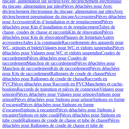
rinçage, alimentation sur secteur
Avec déclenchement électronique
du rinçage, alimentation par piles
Pièces détachées pour Avec
déclenchement électronique du rinçage, alimentation par piles
Avec
déclenchement pneumatique du rinçage
Accessoires
Pièces détachées
pour Accessoires
Kits d’installation et de remplacement
Pièces
détachées pour Kits d’installation et de remplacement
Tubes de
chasse, coudes de chasse et raccords
Kits de rénovation
Pièces
détachées pour Kits de rénovation
Plaques de fermeture
Autres
accessoires
Aides à la commande
Raccordements des appareils pour
WC, urinoirs et bidets
Vidages pour WC et vidoirs suspendus
Pièces
détachées pour Vidages pour WC et vidoirs suspendus
Coudes de
raccordement
Pièces détachées pour Coudes de
raccordement
Manchon de raccordement
Pièces détachées pour
Manchon de raccordement
Kits de raccordement
Pièces détachées
pour Kits de raccordement
Rallonges de coude de chasse
Pièces
détachées pour Rallonges de coude de chasse
Raccords en
PVC
Pièces détachées pour Raccords en PVC
Manchettes et cache-
boulons
Raccords de transition et pièces de connexion
Vidages pour
urinoirs
Pièces détachées pour Vidages pour urinoirs
Siphons pour
urinoir
Pièces détachées pour Siphons pour urinoir
Siphons en forme
d’escargot
Pièces détachées pour Siphons en forme
d’escargot
Siphons à encastrer
Pièces détachées pour Siphons à
encastrer
Siphons en tube coudé
Pièces détachées pour Siphons en
tube coudé
Rallonges de coude de chasse et tube de chasse
Pièces
détachées pour Rallonges de coude de chasse et tube de