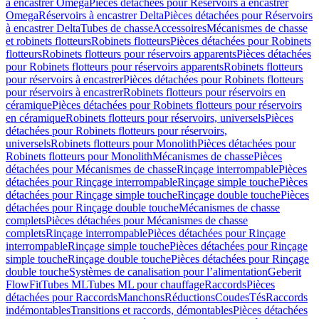
à encastrer Omega
Pièces détachées pour Réservoirs à encastrer
Omega
Réservoirs à encastrer Delta
Pièces détachées pour Réservoirs
à encastrer Delta
Tubes de chasse
Accessoires
Mécanismes de chasse
et robinets flotteurs
Robinets flotteurs
Pièces détachées pour Robinets
flotteurs
Robinets flotteurs pour réservoirs apparents
Pièces détachées
pour Robinets flotteurs pour réservoirs apparents
Robinets flotteurs
pour réservoirs à encastrer
Pièces détachées pour Robinets flotteurs
pour réservoirs à encastrer
Robinets flotteurs pour réservoirs en
céramique
Pièces détachées pour Robinets flotteurs pour réservoirs
en céramique
Robinets flotteurs pour réservoirs, universels
Pièces
détachées pour Robinets flotteurs pour réservoirs,
universels
Robinets flotteurs pour Monolith
Pièces détachées pour
Robinets flotteurs pour Monolith
Mécanismes de chasse
Pièces
détachées pour Mécanismes de chasse
Rinçage interrompable
Pièces
détachées pour Rinçage interrompable
Rinçage simple touche
Pièces
détachées pour Rinçage simple touche
Rinçage double touche
Pièces
détachées pour Rinçage double touche
Mécanismes de chasse
complets
Pièces détachées pour Mécanismes de chasse
complets
Rinçage interrompable
Pièces détachées pour Rinçage
interrompable
Rinçage simple touche
Pièces détachées pour Rinçage
simple touche
Rinçage double touche
Pièces détachées pour Rinçage
double touche
Systèmes de canalisation pour l’alimentation
Geberit
FlowFit
Tubes ML
Tubes ML pour chauffage
Raccords
Pièces
détachées pour Raccords
Manchons
Réductions
Coudes
Tés
Raccords
indémontables
Transitions et raccords, démontables
Pièces détachées