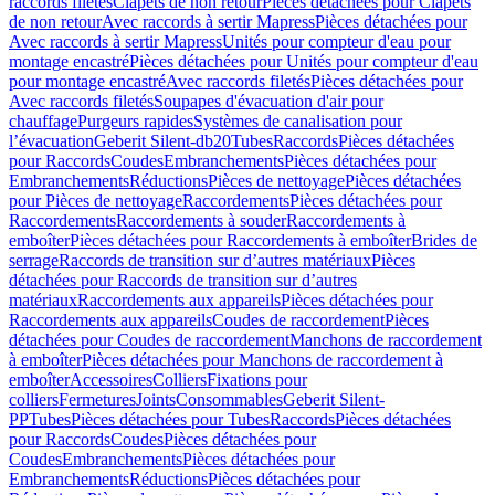
raccords filetés
Clapets de non retour
Pièces détachées pour Clapets
de non retour
Avec raccords à sertir Mapress
Pièces détachées pour
Avec raccords à sertir Mapress
Unités pour compteur d'eau pour
montage encastré
Pièces détachées pour Unités pour compteur d'eau
pour montage encastré
Avec raccords filetés
Pièces détachées pour
Avec raccords filetés
Soupapes d'évacuation d'air pour
chauffage
Purgeurs rapides
Systèmes de canalisation pour
l’évacuation
Geberit Silent-db20
Tubes
Raccords
Pièces détachées
pour Raccords
Coudes
Embranchements
Pièces détachées pour
Embranchements
Réductions
Pièces de nettoyage
Pièces détachées
pour Pièces de nettoyage
Raccordements
Pièces détachées pour
Raccordements
Raccordements à souder
Raccordements à
emboîter
Pièces détachées pour Raccordements à emboîter
Brides de
serrage
Raccords de transition sur d’autres matériaux
Pièces
détachées pour Raccords de transition sur d’autres
matériaux
Raccordements aux appareils
Pièces détachées pour
Raccordements aux appareils
Coudes de raccordement
Pièces
détachées pour Coudes de raccordement
Manchons de raccordement
à emboîter
Pièces détachées pour Manchons de raccordement à
emboîter
Accessoires
Colliers
Fixations pour
colliers
Fermetures
Joints
Consommables
Geberit Silent-
PP
Tubes
Pièces détachées pour Tubes
Raccords
Pièces détachées
pour Raccords
Coudes
Pièces détachées pour
Coudes
Embranchements
Pièces détachées pour
Embranchements
Réductions
Pièces détachées pour