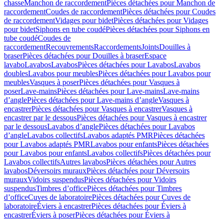
chasse
Manchon de raccordement
Pièces détachées pour Manchon de
raccordement
Coudes de raccordement
Pièces détachées pour Coudes
de raccordement
Vidages pour bidet
Pièces détachées pour Vidages
pour bidet
Siphons en tube coudé
Pièces détachées pour Siphons en
tube coudé
Coudes de
raccordement
Recouvrements
Raccordements
Joints
Douilles à
braser
Pièces détachées pour Douilles à braser
Espace
lavabo
Lavabos
Lavabos
Pièces détachées pour Lavabos
Lavabos
doubles
Lavabos pour meubles
Pièces détachées pour Lavabos pour
meubles
Vasques à poser
Pièces détachées pour Vasques à
poser
Lave-mains
Pièces détachées pour Lave-mains
Lave-mains
d’angle
Pièces détachées pour Lave-mains d’angle
Vasques à
encastrer
Pièces détachées pour Vasques à encastrer
Vasques à
encastrer par le dessous
Pièces détachées pour Vasques à encastrer
par le dessous
Lavabos d’angle
Pièces détachées pour Lavabos
d’angle
Lavabos collectifs
Lavabos adaptés PMR
Pièces détachées
pour Lavabos adaptés PMR
Lavabos pour enfants
Pièces détachées
pour Lavabos pour enfants
Lavabos collectifs
Pièces détachées pour
Lavabos collectifs
Autres lavabos
Pièces détachées pour Autres
lavabos
Déversoirs muraux
Pièces détachées pour Déversoirs
muraux
Vidoirs suspendus
Pièces détachées pour Vidoirs
suspendus
Timbres dʼoffice
Pièces détachées pour Timbres
dʼoffice
Cuves de laboratoire
Pièces détachées pour Cuves de
laboratoire
Éviers à encastrer
Pièces détachées pour Éviers à
encastrer
Éviers à poser
Pièces détachées pour Éviers à