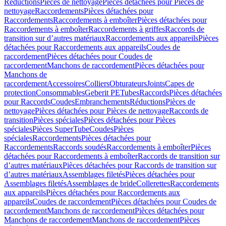
Réductions
Pièces de nettoyage
Pièces détachées pour Pièces de
nettoyage
Raccordements
Pièces détachées pour
Raccordements
Raccordements à emboîter
Pièces détachées pour
Raccordements à emboîter
Raccordements à griffes
Raccords de
transition sur d’autres matériaux
Raccordements aux appareils
Pièces
détachées pour Raccordements aux appareils
Coudes de
raccordement
Pièces détachées pour Coudes de
raccordement
Manchons de raccordement
Pièces détachées pour
Manchons de
raccordement
Accessoires
Colliers
Obturateurs
Joints
Capes de
protection
Consommables
Geberit PE
Tubes
Raccords
Pièces détachées
pour Raccords
Coudes
Embranchements
Réductions
Pièces de
nettoyage
Pièces détachées pour Pièces de nettoyage
Raccords de
transition
Pièces spéciales
Pièces détachées pour Pièces
spéciales
Pièces SuperTube
Coudes
Pièces
spéciales
Raccordements
Pièces détachées pour
Raccordements
Raccords soudés
Raccordements à emboîter
Pièces
détachées pour Raccordements à emboîter
Raccords de transition sur
d’autres matériaux
Pièces détachées pour Raccords de transition sur
d’autres matériaux
Assemblages filetés
Pièces détachées pour
Assemblages filetés
Assemblages de bride
Collerettes
Raccordements
aux appareils
Pièces détachées pour Raccordements aux
appareils
Coudes de raccordement
Pièces détachées pour Coudes de
raccordement
Manchons de raccordement
Pièces détachées pour
Manchons de raccordement
Manchons de raccordement
Pièces