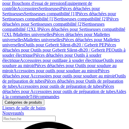
pour Bouchons d'essai de pression
Equipement de
contrôle
Accessoires
Sertisseuses
Pièces détachées pour
Sertisseuses
Sertisseuses compatibilité [1]
Pièces détachées pour
Sertisseuses compatibilité [1]
Sertisseuses compatibilité [2]
Pièces
détachées pour Sertisseuses compatibilité [2]
Sertisseuses
compatibilité [2XL]
Pièces détachées pour Sertisseuses compatibilité
[2XL]
Mallettes universelles
Pièces détachées pour Mallettes
universelles
Mallettes universelles
Pièces détachées pour Mallettes
universelles
Outils pour Geberit Silent-db20 / Geberit PE
Pièces
détachées pour Outils pour Geberit Silent-db20 / Geberit PE
Outils à
souder électrique
Pièces détachées pour Outils à souder
électrique
Accessoires pour outillage à souder électrique
Outils pour
soudure au miroir
Pièces détachées pour Outils pour soudure au
miroir
Accessoires pour outils pour soudure au miroir
Pièces
détachées pour Accessoires pour outils pour soudure au miroir
Outils
de préparation de tubes
Pièces détachées pour Outils de préparation
de tubes
Accessoires pour outils de préparation de tubes
Pièces
détachées pour Accessoires pour outils de préparation de tubes
Aides
à la commande
Télécommandes
Catégories de produits
Lignes de salle de bains
Nouveautés