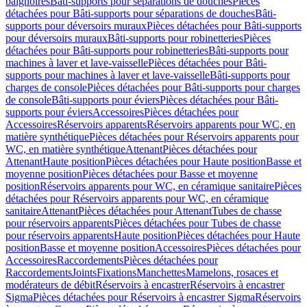
baignoires
Bâti-supports pour séparations de douches
Pièces
détachées pour Bâti-supports pour séparations de douches
Bâti-
supports pour déversoirs muraux
Pièces détachées pour Bâti-supports
pour déversoirs muraux
Bâti-supports pour robinetteries
Pièces
détachées pour Bâti-supports pour robinetteries
Bâti-supports pour
machines à laver et lave-vaisselle
Pièces détachées pour Bâti-
supports pour machines à laver et lave-vaisselle
Bâti-supports pour
charges de console
Pièces détachées pour Bâti-supports pour charges
de console
Bâti-supports pour éviers
Pièces détachées pour Bâti-
supports pour éviers
Accessoires
Pièces détachées pour
Accessoires
Réservoirs apparents
Réservoirs apparents pour WC, en
matière synthétique
Pièces détachées pour Réservoirs apparents pour
WC, en matière synthétique
Attenant
Pièces détachées pour
Attenant
Haute position
Pièces détachées pour Haute position
Basse et
moyenne position
Pièces détachées pour Basse et moyenne
position
Réservoirs apparents pour WC, en céramique sanitaire
Pièces
détachées pour Réservoirs apparents pour WC, en céramique
sanitaire
Attenant
Pièces détachées pour Attenant
Tubes de chasse
pour réservoirs apparents
Pièces détachées pour Tubes de chasse
pour réservoirs apparents
Haute position
Pièces détachées pour Haute
position
Basse et moyenne position
Accessoires
Pièces détachées pour
Accessoires
Raccordements
Pièces détachées pour
Raccordements
Joints
Fixations
Manchettes
Mamelons, rosaces et
modérateurs de débit
Réservoirs à encastrer
Réservoirs à encastrer
Sigma
Pièces détachées pour Réservoirs à encastrer Sigma
Réservoirs