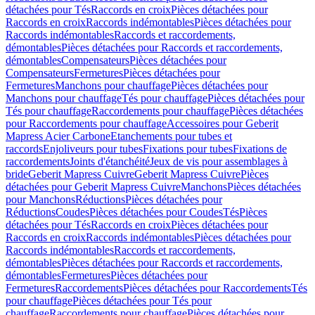
détachées pour Tés
Raccords en croix
Pièces détachées pour
Raccords en croix
Raccords indémontables
Pièces détachées pour
Raccords indémontables
Raccords et raccordements,
démontables
Pièces détachées pour Raccords et raccordements,
démontables
Compensateurs
Pièces détachées pour
Compensateurs
Fermetures
Pièces détachées pour
Fermetures
Manchons pour chauffage
Pièces détachées pour
Manchons pour chauffage
Tés pour chauffage
Pièces détachées pour
Tés pour chauffage
Raccordements pour chauffage
Pièces détachées
pour Raccordements pour chauffage
Accessoires pour Geberit
Mapress Acier Carbone
Etanchements pour tubes et
raccords
Enjoliveurs pour tubes
Fixations pour tubes
Fixations de
raccordements
Joints d'étanchéité
Jeux de vis pour assemblages à
bride
Geberit Mapress Cuivre
Geberit Mapress Cuivre
Pièces
détachées pour Geberit Mapress Cuivre
Manchons
Pièces détachées
pour Manchons
Réductions
Pièces détachées pour
Réductions
Coudes
Pièces détachées pour Coudes
Tés
Pièces
détachées pour Tés
Raccords en croix
Pièces détachées pour
Raccords en croix
Raccords indémontables
Pièces détachées pour
Raccords indémontables
Raccords et raccordements,
démontables
Pièces détachées pour Raccords et raccordements,
démontables
Fermetures
Pièces détachées pour
Fermetures
Raccordements
Pièces détachées pour Raccordements
Tés
pour chauffage
Pièces détachées pour Tés pour
chauffage
Raccordements pour chauffage
Pièces détachées pour