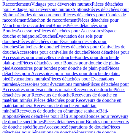
Raccordements
Vidages pour déversoirs muraux
Pièces détachées
pour Vidages pour déversoirs muraux
Siphons
Pièces détachées pour
Siphons
Coudes de raccordement
Pièces détachées pour Coudes de
raccordement
Manchon de raccordement
Pièces détachées pour
Manchon de raccordement
Bondes
Pièces détachées pour
Bondes
Accessoires
Pièces détachées pour Accessoires
Espace
douche et baignoire
Douches
Évacuation des sols pour
douches
Pièces détachées pour Évacuation des sols pour
douches
Canivelles de douche
Pièces détachées pour Canivelles de
douche
Accessoires pour canivelles de douche
Pièces détachées pour
Accessoires pour canivelles de douche
Bondes pour douche de
plain-pied
Pièces détachées pour Bondes pour douche de plain-
pied
Accessoires pour bondes pour douche de plain-pied
Pièces
détachées pour Accessoires pour bondes pour douche de plain-
pied
Evacuations murales
Pièces détachées pour Evacuations
murales
Accessoires pour évacuations murales
Pièces détachées pour
Accessoires pour évacuations murales
Receveurs de douche
Pièces
détachées pour Receveurs de douche
Receveurs de douche en
matériau minéral
Pièces détachées pour Receveurs de douche en
matériau minéral
Receveurs de douche en matériau
minéral
Receveurs de douche en céramique sanitaire
Bâti-
supports
Pièces détachées pour Bâti-supports
Bondes pour receveurs
de douche spécifiques
Pièces détachées pour Bondes pour receveurs
de douche spécifiques
Accessoires
Séparations de douche
Pièces
détachées pour Séparations de douche
Séparations de douche