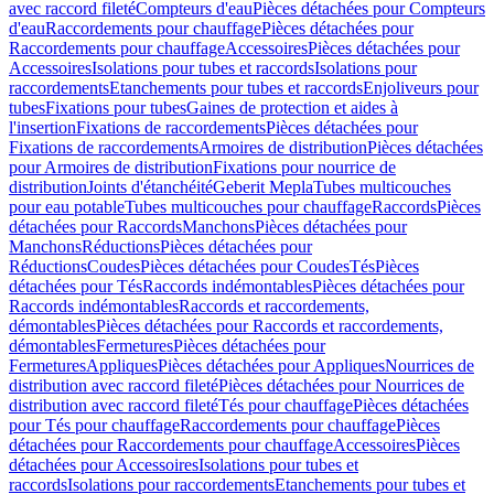
avec raccord fileté
Compteurs d'eau
Pièces détachées pour Compteurs
d'eau
Raccordements pour chauffage
Pièces détachées pour
Raccordements pour chauffage
Accessoires
Pièces détachées pour
Accessoires
Isolations pour tubes et raccords
Isolations pour
raccordements
Etanchements pour tubes et raccords
Enjoliveurs pour
tubes
Fixations pour tubes
Gaines de protection et aides à
l'insertion
Fixations de raccordements
Pièces détachées pour
Fixations de raccordements
Armoires de distribution
Pièces détachées
pour Armoires de distribution
Fixations pour nourrice de
distribution
Joints d'étanchéité
Geberit Mepla
Tubes multicouches
pour eau potable
Tubes multicouches pour chauffage
Raccords
Pièces
détachées pour Raccords
Manchons
Pièces détachées pour
Manchons
Réductions
Pièces détachées pour
Réductions
Coudes
Pièces détachées pour Coudes
Tés
Pièces
détachées pour Tés
Raccords indémontables
Pièces détachées pour
Raccords indémontables
Raccords et raccordements,
démontables
Pièces détachées pour Raccords et raccordements,
démontables
Fermetures
Pièces détachées pour
Fermetures
Appliques
Pièces détachées pour Appliques
Nourrices de
distribution avec raccord fileté
Pièces détachées pour Nourrices de
distribution avec raccord fileté
Tés pour chauffage
Pièces détachées
pour Tés pour chauffage
Raccordements pour chauffage
Pièces
détachées pour Raccordements pour chauffage
Accessoires
Pièces
détachées pour Accessoires
Isolations pour tubes et
raccords
Isolations pour raccordements
Etanchements pour tubes et