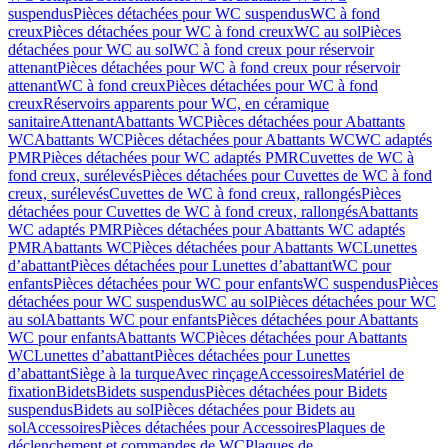
suspendus
Pièces détachées pour WC suspendus
WC à fond
creux
Pièces détachées pour WC à fond creux
WC au sol
Pièces
détachées pour WC au sol
WC à fond creux pour réservoir
attenant
Pièces détachées pour WC à fond creux pour réservoir
attenant
WC à fond creux
Pièces détachées pour WC à fond
creux
Réservoirs apparents pour WC, en céramique
sanitaire
Attenant
Abattants WC
Pièces détachées pour Abattants
WC
Abattants WC
Pièces détachées pour Abattants WC
WC adaptés
PMR
Pièces détachées pour WC adaptés PMR
Cuvettes de WC à
fond creux, surélevés
Pièces détachées pour Cuvettes de WC à fond
creux, surélevés
Cuvettes de WC à fond creux, rallongés
Pièces
détachées pour Cuvettes de WC à fond creux, rallongés
Abattants
WC adaptés PMR
Pièces détachées pour Abattants WC adaptés
PMR
Abattants WC
Pièces détachées pour Abattants WC
Lunettes
d’abattant
Pièces détachées pour Lunettes d’abattant
WC pour
enfants
Pièces détachées pour WC pour enfants
WC suspendus
Pièces
détachées pour WC suspendus
WC au sol
Pièces détachées pour WC
au sol
Abattants WC pour enfants
Pièces détachées pour Abattants
WC pour enfants
Abattants WC
Pièces détachées pour Abattants
WC
Lunettes d’abattant
Pièces détachées pour Lunettes
d’abattant
Siège à la turque
Avec rinçage
Accessoires
Matériel de
fixation
Bidets
Bidets suspendus
Pièces détachées pour Bidets
suspendus
Bidets au sol
Pièces détachées pour Bidets au
sol
Accessoires
Pièces détachées pour Accessoires
Plaques de
déclenchement et commandes de WC
Plaques de