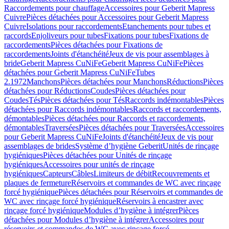
Raccordements pour chauffage
Accessoires pour Geberit Mapress
Cuivre
Pièces détachées pour Accessoires pour Geberit Mapress
Cuivre
Isolations pour raccordements
Etanchements pour tubes et
raccords
Enjoliveurs pour tubes
Fixations pour tubes
Fixations de
raccordements
Pièces détachées pour Fixations de
raccordements
Joints d'étanchéité
Jeux de vis pour assemblages à
bride
Geberit Mapress CuNiFe
Geberit Mapress CuNiFe
Pièces
détachées pour Geberit Mapress CuNiFe
Tubes
2.1972
Manchons
Pièces détachées pour Manchons
Réductions
Pièces
détachées pour Réductions
Coudes
Pièces détachées pour
Coudes
Tés
Pièces détachées pour Tés
Raccords indémontables
Pièces
détachées pour Raccords indémontables
Raccords et raccordements,
démontables
Pièces détachées pour Raccords et raccordements,
démontables
Traversées
Pièces détachées pour Traversées
Accessoires
pour Geberit Mapress CuNiFe
Joints d'étanchéité
Jeux de vis pour
assemblages de brides
Système d’hygiène Geberit
Unités de rinçage
hygiéniques
Pièces détachées pour Unités de rinçage
hygiéniques
Accessoires pour unités de rinçage
hygiéniques
Capteurs
Câbles
Limiteurs de débit
Recouvrements et
plaques de fermeture
Réservoirs et commandes de WC avec rinçage
forcé hygiénique
Pièces détachées pour Réservoirs et commandes de
WC avec rinçage forcé hygiénique
Réservoirs à encastrer avec
rinçage forcé hygiénique
Modules d’hygiène à intégrer
Pièces
détachées pour Modules d’hygiène à intégrer
Accessoires pour
réservoirs et commandes de WC avec rinçage forcé