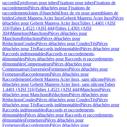
raccords
Enjoliveurs pour tubes
Fixations pour tubes
Fixations de
raccordements
Pièces détachées pour Fixations de
raccordements
Joints d'étanchéité
Jeux de vis pour assemblages de
brides
Geberit Mapress Acier Inox
Geberit Mapress Acier Inox
Pièces
détachées pour Geberit Mapress Acier Inox
Tubes 1.4401 (AISI
316)
Tubes 1.4521 (AISI 444)
Tubes 1.4301 (AISI
304)
Mamelons
Manchons
Pièces détachées pour
Manchons
Réductions
Pièces détachées pour
Réductions
Coudes
Pièces détachées pour Coudes
Tés
Pièces
détachées pour Tés
Raccords indémontables
Pièces détachées pour
Raccords indémontables
Raccords et raccordements,
démontables
Pièces détachées pour Raccords et raccordements,
démontables
Compensateurs
Pièces détachées pour
Compensateurs
Traversées
Fermetures
Pièces détachées pour
Fermetures
Raccordements
Pièces détachées pour
Raccordements
Geberit Mapress Acier Inox, sans silicone
Pièces
détachées pour Geberit Mapress Acier Inox, sans silicone
Tubes
1.4401 (AISI 316)
Tubes 1.4521 (AISI 444)
Manchons
Pièces
détachées pour Manchons
Réductions
Pièces détachées pour
Réductions
Coudes
Pièces détachées pour Coudes
Tés
Pièces
détachées pour Tés
Raccords indémontables
Pièces détachées pour
Raccords indémontables
Raccords et raccordements,
démontables
Pièces détachées pour Raccords et raccordements,
démontables
Fermetures
Pièces détachées pour
Fermetures
Raccordements
Pièces détachées pour