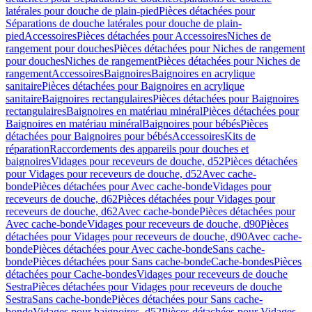
latérales pour douche de plain-pied
Pièces détachées pour
Séparations de douche latérales pour douche de plain-
pied
Accessoires
Pièces détachées pour Accessoires
Niches de
rangement pour douches
Pièces détachées pour Niches de rangement
pour douches
Niches de rangement
Pièces détachées pour Niches de
rangement
Accessoires
Baignoires
Baignoires en acrylique
sanitaire
Pièces détachées pour Baignoires en acrylique
sanitaire
Baignoires rectangulaires
Pièces détachées pour Baignoires
rectangulaires
Baignoires en matériau minéral
Pièces détachées pour
Baignoires en matériau minéral
Baignoires pour bébés
Pièces
détachées pour Baignoires pour bébés
Accessoires
Kits de
réparation
Raccordements des appareils pour douches et
baignoires
Vidages pour receveurs de douche, d52
Pièces détachées
pour Vidages pour receveurs de douche, d52
Avec cache-
bonde
Pièces détachées pour Avec cache-bonde
Vidages pour
receveurs de douche, d62
Pièces détachées pour Vidages pour
receveurs de douche, d62
Avec cache-bonde
Pièces détachées pour
Avec cache-bonde
Vidages pour receveurs de douche, d90
Pièces
détachées pour Vidages pour receveurs de douche, d90
Avec cache-
bonde
Pièces détachées pour Avec cache-bonde
Sans cache-
bonde
Pièces détachées pour Sans cache-bonde
Cache-bondes
Pièces
détachées pour Cache-bondes
Vidages pour receveurs de douche
Sestra
Pièces détachées pour Vidages pour receveurs de douche
Sestra
Sans cache-bonde
Pièces détachées pour Sans cache-
bonde
Vidages pour baignoires, d52
Pièces détachées pour Vidages