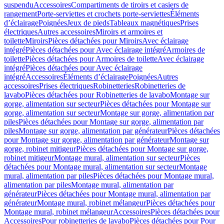
suspendu
Accessoires
Compartiments de tiroirs et casiers de
rangement
Porte-serviettes et crochets porte-serviettes
Éléments
d’éclairage
Poignées
Jeux de pieds
Tableaux magnétiques
Prises
électriques
Autres accessoires
Miroirs et armoires et
toilette
Miroirs
Pièces détachées pour Miroirs
Avec éclairage
intégré
Pièces détachées pour Avec éclairage intégré
Armoires de
toilette
Pièces détachées pour Armoires de toilette
Avec éclairage
intégré
Pièces détachées pour Avec éclairage
intégré
Accessoires
Éléments d’éclairage
Poignées
Autres
accessoires
Prises électriques
Robinetteries
Robinetteries de
lavabo
Pièces détachées pour Robinetteries de lavabo
Montage sur
gorge, alimentation sur secteur
Pièces détachées pour Montage sur
gorge, alimentation sur secteur
Montage sur gorge, alimentation par
piles
Pièces détachées pour Montage sur gorge, alimentation par
piles
Montage sur gorge, alimentation par générateur
Pièces détachées
pour Montage sur gorge, alimentation par générateur
Montage sur
gorge, robinet mitigeur
Pièces détachées pour Montage sur gorge,
robinet mitigeur
Montage mural, alimentation sur secteur
Pièces
détachées pour Montage mural, alimentation sur secteur
Montage
mural, alimentation par piles
Pièces détachées pour Montage mural,
alimentation par piles
Montage mural, alimentation par
générateur
Pièces détachées pour Montage mural, alimentation par
générateur
Montage mural, robinet mélangeur
Pièces détachées pour
Montage mural, robinet mélangeur
Accessoires
Pièces détachées pour
Accessoires
Pour robinetteries de lavabo
Pièces détachées pour Pour