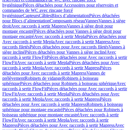
hygiénique
Pièces détachées pour Accessoires pour réservoirs et
commandes de WC avec rinçage forcé
hygiénique
Capteurs
Câbles
Blocs d’alimentation
Pièces détachées
pour Blocs d’alimentation
Composants réseau
Vannes
Vannes à siège
droit
Avec raccords à sertir Mapress
Vannes à siège droit pour
montage encastré
Pièces détachées pour Vannes à siège droit pour
montage encastré
Avec raccords à sertir Mepla
Pièces détachées pour
Avec raccords à sertir Mepla
Avec raccords à sertir Mapress
Avec
raccords filetés
Pièces détachées pour Avec raccords filetés
Vannes à
siège incliné
Pièces détachées pour Vannes à siège incliné
Avec
raccords à sertir FlowFit
Pièces détachées pour Avec raccords à sertir
FlowFit
Avec raccords à sertir Mepla
Pièces détachées pour Avec
raccords à sertir Mepla
Avec raccords à sertir Mapress
Pièces
détachées pour Avec raccords à sertir Mapress
Vannes de
prélèvement
Robinets de vidange
Robinets à boisseau
sphérique
Pièces détachées pour Robinets à boisseau sphérique
Avec
raccords à sertir FlowFit
Pièces détachées pour Avec raccords à sertir
FlowFit
Avec raccords à sertir Mepla
Pièces détachées pour Avec
raccords à sertir Mepla
Avec raccords à sertir Mapress
Pièces
détachées pour Avec raccords à sertir Mapress
Robinets à boisseau
sphérique pour montage encastré
Pièces détachées pour Robinets à
boisseau sphérique pour montage encastré
Avec raccords à sertir
FlowFit
Avec raccords à sertir Mepla
Avec raccords à sertir
Mapress
Pièces détachées pour Avec raccords à sertir Mapress
Avec