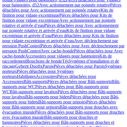
pour baignoires, d52
Avec actionnement par poignée rotative
Pièces
détachées pour Avec actionnement par poignée rotative
Kits de
finition pour vidage excentrique
Pièces détachées pour Kits de
finition pour vidage excentrique
Avec actionnement par poignée
rotative et arrivée d’eau
Pièces détachées pour Avec actionnement
par poignée rotative et arrivée d’eau
Kits de finition pour vidage
excentrique et arrivée d’eau
Pièces détachées pour Kits de finition
pour vidage excentrique et arrivée d’eau
Avec déclenchement par
pression PushControl
Pièces détachées pour Avec déclenchement par
pression PushControl
Avec cache-bonde
Pièces détachées pour Avec
cache-bonde
Accessoires pour vidages pour baignoires
Kits de
raccordement
Bouchons de bonde
Tés
Systèmes d’installation et de
rinçage
Geberit Duofix
Parois
Pièces détachées pour Parois
Systèmes
porteurs
Pièces détachées pour Systèmes
porteurs
Habillages
Accessoires
Pièces détachées pour
Accessoires
Bâti-supports
Pièces détachées pour Bâti-supports
Bâti-
supports pour WC
Pièces détachées pour Bâti-supports pour
WC
Bâti-supports pour lavabos
Pièces détachées pour Bâti-supports
pour lavabos
Bâti-supports pour bidets
Pièces détachées pour Bâti-
supports pour bidets
Bâti-supports pour urinoirs
Pièces détachées
pour Bâti-supports pour urinoirs
Bâti-supports pour douches avec
évacuation murale
Pièces détachées pour Bâti-supports pour douches
avec évacuation murale
Bâti-supports pour douches et
baignoires
Pièces détachées pour Bâti-supports pour douches et