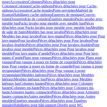
poser
Accessoires
Colonnes
Pièces détachées pour
Colonnes
Colonnes
Cache-siphons
Pièces détachées pour Cache-
siphons
Accessoires
Cache-bondes
Porte-serviettes
Matériel de
fixation
Habillages cache-siphons
Equerres de montage
Couvre-
joints
Dosserets
Kits de consoles
Étagères murales
Packs lavabo avec
meuble bas
Packs lavabo pour meuble avec meuble bas
Pièces
détachées pour Packs lavabo pour meuble avec meuble bas
Meubles
de salle de bains
Meubles bas pour lavabo
Pièces détachées pour
Meubles bas pour lavabo
Pour lave-mains
Pièces détachées pour Pour
lave-mains
Pour lavabos
Pièces détachées pour Pour lavabos
Pour
lavabos doubles
Pièces détachées pour Pour lavabos doubles
Pour
lavabos pour meuble
Pièces détachées pour Pour lavabos pour
meuble
Pour lave-mains d’angle
Pièces détachées pour Pour lave-
mains d’angle
Plans pour vasques
Pièces détachées pour Plans pour
vasques
Pour vasque à poser en forme de coupelle
Pièces détachées
pour Pour vasque à poser en forme de coupelle
Pour vasque à poser
rectangulaire
Pièces détachées pour Pour vasque à poser
rectangulaire
Meubles latéraux
Pièces détachées pour Meubles
latéraux
Meubles latéraux bas
Pièces détachées pour Meubles
latéraux bas
Colonnes hautes
Pièces détachées pour Colonnes
hautes
Colonnes mi-haute
Pièces détachées pour Colonnes mi-
haute
Armoires hautes compactes
Pièces détachées pour Armoires
hautes compactes
Autres meubles
Pièces détachées pour Autres
meubles
Étagères murales
Pièces détachées pour Étagères
murales
Habillages pour bâti-support Duofix pour WC