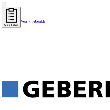
Vers « geberit.fr »
Mes listes