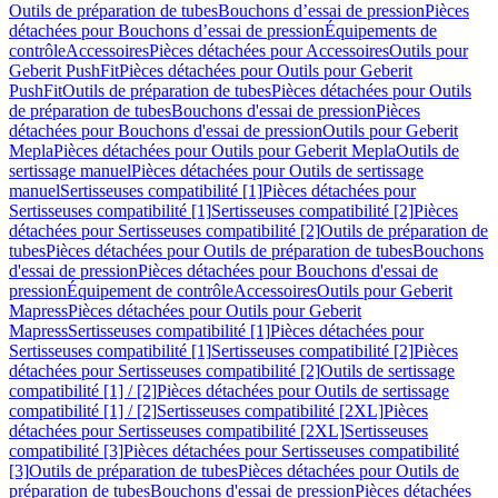
Outils de préparation de tubes
Bouchons d’essai de pression
Pièces
détachées pour Bouchons d’essai de pression
Équipements de
contrôle
Accessoires
Pièces détachées pour Accessoires
Outils pour
Geberit PushFit
Pièces détachées pour Outils pour Geberit
PushFit
Outils de préparation de tubes
Pièces détachées pour Outils
de préparation de tubes
Bouchons d'essai de pression
Pièces
détachées pour Bouchons d'essai de pression
Outils pour Geberit
Mepla
Pièces détachées pour Outils pour Geberit Mepla
Outils de
sertissage manuel
Pièces détachées pour Outils de sertissage
manuel
Sertisseuses compatibilité [1]
Pièces détachées pour
Sertisseuses compatibilité [1]
Sertisseuses compatibilité [2]
Pièces
détachées pour Sertisseuses compatibilité [2]
Outils de préparation de
tubes
Pièces détachées pour Outils de préparation de tubes
Bouchons
d'essai de pression
Pièces détachées pour Bouchons d'essai de
pression
Équipement de contrôle
Accessoires
Outils pour Geberit
Mapress
Pièces détachées pour Outils pour Geberit
Mapress
Sertisseuses compatibilité [1]
Pièces détachées pour
Sertisseuses compatibilité [1]
Sertisseuses compatibilité [2]
Pièces
détachées pour Sertisseuses compatibilité [2]
Outils de sertissage
compatibilité [1] / [2]
Pièces détachées pour Outils de sertissage
compatibilité [1] / [2]
Sertisseuses compatibilité [2XL]
Pièces
détachées pour Sertisseuses compatibilité [2XL]
Sertisseuses
compatibilité [3]
Pièces détachées pour Sertisseuses compatibilité
[3]
Outils de préparation de tubes
Pièces détachées pour Outils de
préparation de tubes
Bouchons d'essai de pression
Pièces détachées