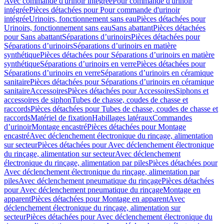
Avec commande d'urinoir intégrée
Pour commande d'urinoir
intégrée
Pièces détachées pour Pour commande d'urinoir
intégrée
Urinoirs, fonctionnement sans eau
Pièces détachées pour
Urinoirs, fonctionnement sans eau
Sans abattant
Pièces détachées
pour Sans abattant
Séparations d’urinoirs
Pièces détachées pour
Séparations d’urinoirs
Séparations d’urinoirs en matière
synthétique
Pièces détachées pour Séparations d’urinoirs en matière
synthétique
Séparations d’urinoirs en verre
Pièces détachées pour
Séparations d’urinoirs en verre
Séparations d’urinoirs en céramique
sanitaire
Pièces détachées pour Séparations d’urinoirs en céramique
sanitaire
Accessoires
Pièces détachées pour Accessoires
Siphons et
accessoires de siphon
Tubes de chasse, coudes de chasse et
raccords
Pièces détachées pour Tubes de chasse, coudes de chasse et
raccords
Matériel de fixation
Habillages latéraux
Commandes
dʼurinoir
Montage encastré
Pièces détachées pour Montage
encastré
Avec déclenchement électronique du rinçage, alimentation
sur secteur
Pièces détachées pour Avec déclenchement électronique
du rinçage, alimentation sur secteur
Avec déclenchement
électronique du rinçage, alimentation par piles
Pièces détachées pour
Avec déclenchement électronique du rinçage, alimentation par
piles
Avec déclenchement pneumatique du rinçage
Pièces détachées
pour Avec déclenchement pneumatique du rinçage
Montage en
apparent
Pièces détachées pour Montage en apparent
Avec
déclenchement électronique du rinçage, alimentation sur
secteur
Pièces détachées pour Avec déclenchement électronique du