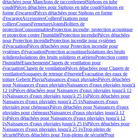
détachées pour Manchons de raccordement
Siphons en tube
coudé
Pièces détachées pour Siphons en tube coudé
Siphons en
forme d'escargot
Pièces détachées pour Siphons en forme
d'escargot
Accessoires
Colliers
Fixations pour
colliers
Coques
Fermetures
Joints
Boîtiers de
protection
Consommables
Protection incendie, protection acoustique
et protection contre l'humidité
Protection incendie
Pièces détachées
pour Protection incendie
Protection incendie pour systèmes
d'évacuation
Pièces détachées pour Protection incendie pour
systèmes d'évacuation
Protection acoustique
Isolations des bruits
solidiens
Isolations des bruits solidiens et aériens
Protection contre
l'humidité
Etanchements
Clapets de ventilation pour
évacuation
Clapets de ventilation
Pièces détachées pour Clapets de
ventilation
Soupapes de retenue d'énergie
Évacuation des eaux de
toiture Geberit Pluvia
Naissances d'eaux pluviales
Pièces détachées
pour Naissances d'eaux pluviales
Naissances d'eaux pluviales jusqu'à
12 l/s
Pièces détachées pour Naissances d'eaux pluviales jusqu'à 12
l/s
Naissances d'eaux pluviales jusqu'à 25 l/s
Pièces détachées pour
Naissances d'eaux pluviales jusqu'à 25 l/s
Naissances d'eaux
pluviales pour chéneaux
Pièces détachées pour Naissances d'eaux
pluviales pour chéneaux
Naissances d'eaux pluviales jusqu'à 12
l/s
Pièces détachées pour Naissances d'eaux pluviales jusqu'à 12
l/s
Naissances d'eaux pluviales jusqu'à 25 l/s
Pièces détachées pour
Naissances d'eaux pluviales jusqu'à 25 l/s
Trop-pleins de
sécurité
Pièces détachées pour Trop-pleins de sécurité
Pour