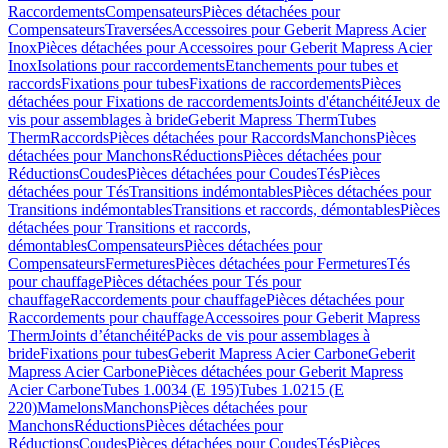
Raccordements
Compensateurs
Pièces détachées pour
Compensateurs
Traversées
Accessoires pour Geberit Mapress Acier
Inox
Pièces détachées pour Accessoires pour Geberit Mapress Acier
Inox
Isolations pour raccordements
Etanchements pour tubes et
raccords
Fixations pour tubes
Fixations de raccordements
Pièces
détachées pour Fixations de raccordements
Joints d'étanchéité
Jeux de
vis pour assemblages à bride
Geberit Mapress Therm
Tubes
Therm
Raccords
Pièces détachées pour Raccords
Manchons
Pièces
détachées pour Manchons
Réductions
Pièces détachées pour
Réductions
Coudes
Pièces détachées pour Coudes
Tés
Pièces
détachées pour Tés
Transitions indémontables
Pièces détachées pour
Transitions indémontables
Transitions et raccords, démontables
Pièces
détachées pour Transitions et raccords,
démontables
Compensateurs
Pièces détachées pour
Compensateurs
Fermetures
Pièces détachées pour Fermetures
Tés
pour chauffage
Pièces détachées pour Tés pour
chauffage
Raccordements pour chauffage
Pièces détachées pour
Raccordements pour chauffage
Accessoires pour Geberit Mapress
Therm
Joints d’étanchéité
Packs de vis pour assemblages à
bride
Fixations pour tubes
Geberit Mapress Acier Carbone
Geberit
Mapress Acier Carbone
Pièces détachées pour Geberit Mapress
Acier Carbone
Tubes 1.0034 (E 195)
Tubes 1.0215 (E
220)
Mamelons
Manchons
Pièces détachées pour
Manchons
Réductions
Pièces détachées pour
Réductions
Coudes
Pièces détachées pour Coudes
Tés
Pièces