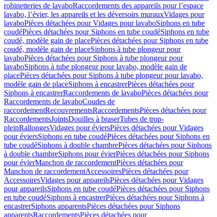
robinetteries de lavabo
Raccordements des appareils pour l’espace
lavabo, l’évier, les appareils et les déversoirs muraux
Vidages pour
lavabo
Pièces détachées pour Vidages pour lavabo
Siphons en tube
coudé
Pièces détachées pour Siphons en tube coudé
Siphons en tube
coudé, modèle gain de place
Pièces détachées pour Siphons en tube
coudé, modèle gain de place
Siphons à tube plongeur pour
lavabo
Pièces détachées pour Siphons à tube plongeur pour
lavabo
Siphons à tube plongeur pour lavabo, modèle gain de
place
Pièces détachées pour Siphons à tube plongeur pour lavabo,
modèle gain de place
Siphons à encastrer
Pièces détachées pour
Siphons à encastrer
Raccordements de lavabo
Pièces détachées pour
Raccordements de lavabo
Coudes de
raccordement
Recouvrements
Raccordements
Pièces détachées pour
Raccordements
Joints
Douilles à braser
Tubes de trop-
plein
Rallonges
Vidages pour éviers
Pièces détachées pour Vidages
pour éviers
Siphons en tube coudé
Pièces détachées pour Siphons en
tube coudé
Siphons à double chambre
Pièces détachées pour Siphons
à double chambre
Siphons pour évier
Pièces détachées pour Siphons
pour évier
Manchon de raccordement
Pièces détachées pour
Manchon de raccordement
Accessoires
Pièces détachées pour
Accessoires
Vidages pour appareils
Pièces détachées pour Vidages
pour appareils
Siphons en tube coudé
Pièces détachées pour Siphons
en tube coudé
Siphons à encastrer
Pièces détachées pour Siphons à
encastrer
Siphons apparents
Pièces détachées pour Siphons
apparents
Raccordements
Pièces détachées pour