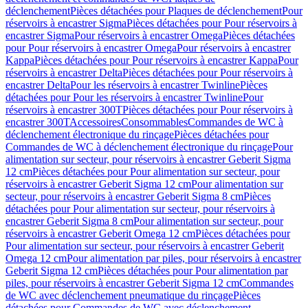
déclenchement
Pièces détachées pour Plaques de déclenchement
Pour
réservoirs à encastrer Sigma
Pièces détachées pour Pour réservoirs à
encastrer Sigma
Pour réservoirs à encastrer Omega
Pièces détachées
pour Pour réservoirs à encastrer Omega
Pour réservoirs à encastrer
Kappa
Pièces détachées pour Pour réservoirs à encastrer Kappa
Pour
réservoirs à encastrer Delta
Pièces détachées pour Pour réservoirs à
encastrer Delta
Pour les réservoirs à encastrer Twinline
Pièces
détachées pour Pour les réservoirs à encastrer Twinline
Pour
réservoirs à encastrer 300T
Pièces détachées pour Pour réservoirs à
encastrer 300T
Accessoires
Consommables
Commandes de WC à
déclenchement électronique du rinçage
Pièces détachées pour
Commandes de WC à déclenchement électronique du rinçage
Pour
alimentation sur secteur, pour réservoirs à encastrer Geberit Sigma
12 cm
Pièces détachées pour Pour alimentation sur secteur, pour
réservoirs à encastrer Geberit Sigma 12 cm
Pour alimentation sur
secteur, pour réservoirs à encastrer Geberit Sigma 8 cm
Pièces
détachées pour Pour alimentation sur secteur, pour réservoirs à
encastrer Geberit Sigma 8 cm
Pour alimentation sur secteur, pour
réservoirs à encastrer Geberit Omega 12 cm
Pièces détachées pour
Pour alimentation sur secteur, pour réservoirs à encastrer Geberit
Omega 12 cm
Pour alimentation par piles, pour réservoirs à encastrer
Geberit Sigma 12 cm
Pièces détachées pour Pour alimentation par
piles, pour réservoirs à encastrer Geberit Sigma 12 cm
Commandes
de WC avec déclenchement pneumatique du rinçage
Pièces
détachées pour Commandes de WC avec déclenchement