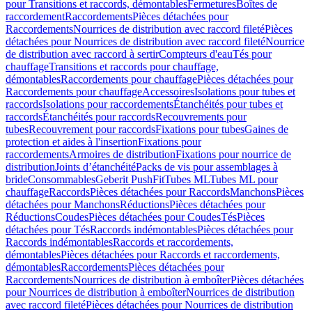
pour Transitions et raccords, démontables
Fermetures
Boîtes de
raccordement
Raccordements
Pièces détachées pour
Raccordements
Nourrices de distribution avec raccord fileté
Pièces
détachées pour Nourrices de distribution avec raccord fileté
Nourrice
de distribution avec raccord à sertir
Compteurs d'eau
Tés pour
chauffage
Transitions et raccords pour chauffage,
démontables
Raccordements pour chauffage
Pièces détachées pour
Raccordements pour chauffage
Accessoires
Isolations pour tubes et
raccords
Isolations pour raccordements
Étanchéités pour tubes et
raccords
Étanchéités pour raccords
Recouvrements pour
tubes
Recouvrement pour raccords
Fixations pour tubes
Gaines de
protection et aides à l'insertion
Fixations pour
raccordements
Armoires de distribution
Fixations pour nourrice de
distribution
Joints d’étanchéité
Packs de vis pour assemblages à
bride
Consommables
Geberit PushFit
Tubes ML
Tubes ML pour
chauffage
Raccords
Pièces détachées pour Raccords
Manchons
Pièces
détachées pour Manchons
Réductions
Pièces détachées pour
Réductions
Coudes
Pièces détachées pour Coudes
Tés
Pièces
détachées pour Tés
Raccords indémontables
Pièces détachées pour
Raccords indémontables
Raccords et raccordements,
démontables
Pièces détachées pour Raccords et raccordements,
démontables
Raccordements
Pièces détachées pour
Raccordements
Nourrices de distribution à emboîter
Pièces détachées
pour Nourrices de distribution à emboîter
Nourrices de distribution
avec raccord fileté
Pièces détachées pour Nourrices de distribution