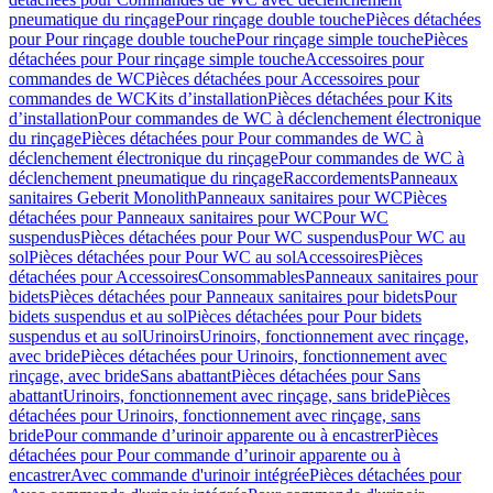
pneumatique du rinçage
Pour rinçage double touche
Pièces détachées
pour Pour rinçage double touche
Pour rinçage simple touche
Pièces
détachées pour Pour rinçage simple touche
Accessoires pour
commandes de WC
Pièces détachées pour Accessoires pour
commandes de WC
Kits d’installation
Pièces détachées pour Kits
d’installation
Pour commandes de WC à déclenchement électronique
du rinçage
Pièces détachées pour Pour commandes de WC à
déclenchement électronique du rinçage
Pour commandes de WC à
déclenchement pneumatique du rinçage
Raccordements
Panneaux
sanitaires Geberit Monolith
Panneaux sanitaires pour WC
Pièces
détachées pour Panneaux sanitaires pour WC
Pour WC
suspendus
Pièces détachées pour Pour WC suspendus
Pour WC au
sol
Pièces détachées pour Pour WC au sol
Accessoires
Pièces
détachées pour Accessoires
Consommables
Panneaux sanitaires pour
bidets
Pièces détachées pour Panneaux sanitaires pour bidets
Pour
bidets suspendus et au sol
Pièces détachées pour Pour bidets
suspendus et au sol
Urinoirs
Urinoirs, fonctionnement avec rinçage,
avec bride
Pièces détachées pour Urinoirs, fonctionnement avec
rinçage, avec bride
Sans abattant
Pièces détachées pour Sans
abattant
Urinoirs, fonctionnement avec rinçage, sans bride
Pièces
détachées pour Urinoirs, fonctionnement avec rinçage, sans
bride
Pour commande d’urinoir apparente ou à encastrer
Pièces
détachées pour Pour commande d’urinoir apparente ou à
encastrer
Avec commande d'urinoir intégrée
Pièces détachées pour