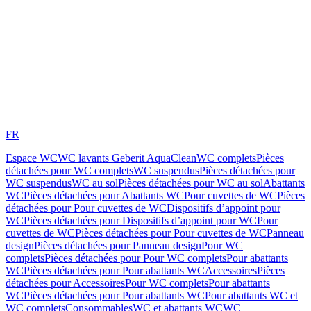
FR
Espace WC
WC lavants Geberit AquaClean
WC complets
Pièces
détachées pour WC complets
WC suspendus
Pièces détachées pour
WC suspendus
WC au sol
Pièces détachées pour WC au sol
Abattants
WC
Pièces détachées pour Abattants WC
Pour cuvettes de WC
Pièces
détachées pour Pour cuvettes de WC
Dispositifs d’appoint pour
WC
Pièces détachées pour Dispositifs d’appoint pour WC
Pour
cuvettes de WC
Pièces détachées pour Pour cuvettes de WC
Panneau
design
Pièces détachées pour Panneau design
Pour WC
complets
Pièces détachées pour Pour WC complets
Pour abattants
WC
Pièces détachées pour Pour abattants WC
Accessoires
Pièces
détachées pour Accessoires
Pour WC complets
Pour abattants
WC
Pièces détachées pour Pour abattants WC
Pour abattants WC et
WC complets
Consommables
WC et abattants WC
WC