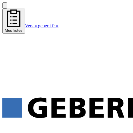
Vers « geberit.fr »
Mes listes