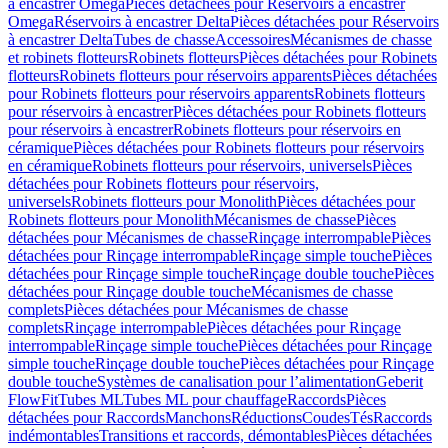
à encastrer Omega
Pièces détachées pour Réservoirs à encastrer
Omega
Réservoirs à encastrer Delta
Pièces détachées pour Réservoirs
à encastrer Delta
Tubes de chasse
Accessoires
Mécanismes de chasse
et robinets flotteurs
Robinets flotteurs
Pièces détachées pour Robinets
flotteurs
Robinets flotteurs pour réservoirs apparents
Pièces détachées
pour Robinets flotteurs pour réservoirs apparents
Robinets flotteurs
pour réservoirs à encastrer
Pièces détachées pour Robinets flotteurs
pour réservoirs à encastrer
Robinets flotteurs pour réservoirs en
céramique
Pièces détachées pour Robinets flotteurs pour réservoirs
en céramique
Robinets flotteurs pour réservoirs, universels
Pièces
détachées pour Robinets flotteurs pour réservoirs,
universels
Robinets flotteurs pour Monolith
Pièces détachées pour
Robinets flotteurs pour Monolith
Mécanismes de chasse
Pièces
détachées pour Mécanismes de chasse
Rinçage interrompable
Pièces
détachées pour Rinçage interrompable
Rinçage simple touche
Pièces
détachées pour Rinçage simple touche
Rinçage double touche
Pièces
détachées pour Rinçage double touche
Mécanismes de chasse
complets
Pièces détachées pour Mécanismes de chasse
complets
Rinçage interrompable
Pièces détachées pour Rinçage
interrompable
Rinçage simple touche
Pièces détachées pour Rinçage
simple touche
Rinçage double touche
Pièces détachées pour Rinçage
double touche
Systèmes de canalisation pour l’alimentation
Geberit
FlowFit
Tubes ML
Tubes ML pour chauffage
Raccords
Pièces
détachées pour Raccords
Manchons
Réductions
Coudes
Tés
Raccords
indémontables
Transitions et raccords, démontables
Pièces détachées