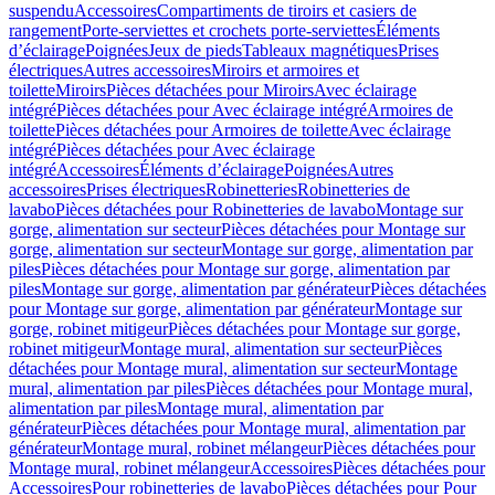
suspendu
Accessoires
Compartiments de tiroirs et casiers de
rangement
Porte-serviettes et crochets porte-serviettes
Éléments
d’éclairage
Poignées
Jeux de pieds
Tableaux magnétiques
Prises
électriques
Autres accessoires
Miroirs et armoires et
toilette
Miroirs
Pièces détachées pour Miroirs
Avec éclairage
intégré
Pièces détachées pour Avec éclairage intégré
Armoires de
toilette
Pièces détachées pour Armoires de toilette
Avec éclairage
intégré
Pièces détachées pour Avec éclairage
intégré
Accessoires
Éléments d’éclairage
Poignées
Autres
accessoires
Prises électriques
Robinetteries
Robinetteries de
lavabo
Pièces détachées pour Robinetteries de lavabo
Montage sur
gorge, alimentation sur secteur
Pièces détachées pour Montage sur
gorge, alimentation sur secteur
Montage sur gorge, alimentation par
piles
Pièces détachées pour Montage sur gorge, alimentation par
piles
Montage sur gorge, alimentation par générateur
Pièces détachées
pour Montage sur gorge, alimentation par générateur
Montage sur
gorge, robinet mitigeur
Pièces détachées pour Montage sur gorge,
robinet mitigeur
Montage mural, alimentation sur secteur
Pièces
détachées pour Montage mural, alimentation sur secteur
Montage
mural, alimentation par piles
Pièces détachées pour Montage mural,
alimentation par piles
Montage mural, alimentation par
générateur
Pièces détachées pour Montage mural, alimentation par
générateur
Montage mural, robinet mélangeur
Pièces détachées pour
Montage mural, robinet mélangeur
Accessoires
Pièces détachées pour
Accessoires
Pour robinetteries de lavabo
Pièces détachées pour Pour