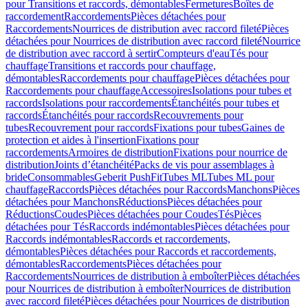
pour Transitions et raccords, démontables
Fermetures
Boîtes de
raccordement
Raccordements
Pièces détachées pour
Raccordements
Nourrices de distribution avec raccord fileté
Pièces
détachées pour Nourrices de distribution avec raccord fileté
Nourrice
de distribution avec raccord à sertir
Compteurs d'eau
Tés pour
chauffage
Transitions et raccords pour chauffage,
démontables
Raccordements pour chauffage
Pièces détachées pour
Raccordements pour chauffage
Accessoires
Isolations pour tubes et
raccords
Isolations pour raccordements
Étanchéités pour tubes et
raccords
Étanchéités pour raccords
Recouvrements pour
tubes
Recouvrement pour raccords
Fixations pour tubes
Gaines de
protection et aides à l'insertion
Fixations pour
raccordements
Armoires de distribution
Fixations pour nourrice de
distribution
Joints d’étanchéité
Packs de vis pour assemblages à
bride
Consommables
Geberit PushFit
Tubes ML
Tubes ML pour
chauffage
Raccords
Pièces détachées pour Raccords
Manchons
Pièces
détachées pour Manchons
Réductions
Pièces détachées pour
Réductions
Coudes
Pièces détachées pour Coudes
Tés
Pièces
détachées pour Tés
Raccords indémontables
Pièces détachées pour
Raccords indémontables
Raccords et raccordements,
démontables
Pièces détachées pour Raccords et raccordements,
démontables
Raccordements
Pièces détachées pour
Raccordements
Nourrices de distribution à emboîter
Pièces détachées
pour Nourrices de distribution à emboîter
Nourrices de distribution
avec raccord fileté
Pièces détachées pour Nourrices de distribution