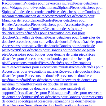
Raccordements
Vidages pour déversoirs muraux
Pièces détachées
pour Vidages pour déversoirs muraux
Siphons
Pièces détachées pour
Siphons
Coudes de raccordement
Pièces détachées pour Coudes de
raccordement
Manchon de raccordement
Pièces détachées pour
Manchon de raccordement
Bondes
Pièces détachées pour
Bondes
Accessoires
Pièces détachées pour Accessoires
Espace
douche et baignoire
Douches
Évacuation des sols pour
douches
Pièces détachées pour Évacuation des sols pour
douches
Canivelles de douche
Pièces détachées pour Canivelles de
douche
Accessoires pour canivelles de douche
Pièces détachées pour
Accessoires pour canivelles de douche
Bondes pour douche de
plain-pied
Pièces détachées pour Bondes pour douche de plain-
pied
Accessoires pour bondes pour douche de plain-pied
Pièces
détachées pour Accessoires pour bondes pour douche de plain-
pied
Evacuations murales
Pièces détachées pour Evacuations
murales
Accessoires pour évacuations murales
Pièces détachées pour
Accessoires pour évacuations murales
Receveurs de douche
Pièces
détachées pour Receveurs de douche
Receveurs de douche en
matériau minéral
Pièces détachées pour Receveurs de douche en
matériau minéral
Receveurs de douche en matériau
minéral
Receveurs de douche en céramique sanitaire
Bâti-
supports
Pièces détachées pour Bâti-supports
Bondes pour receveurs
de douche spécifiques
Pièces détachées pour Bondes pour receveurs
de douche spécifiques
Accessoires
Séparations de douche
Pièces
détachées pour Séparations de douche
Séparations de douche