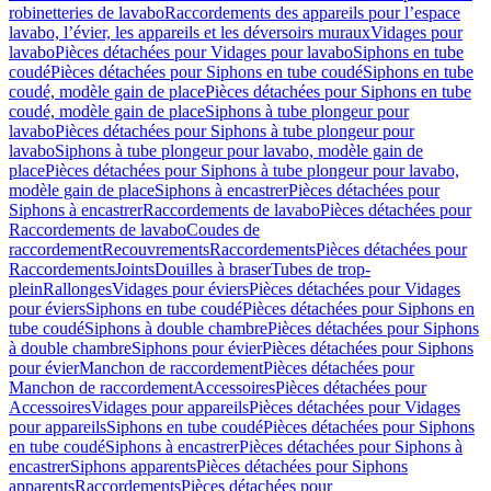
robinetteries de lavabo
Raccordements des appareils pour l’espace
lavabo, l’évier, les appareils et les déversoirs muraux
Vidages pour
lavabo
Pièces détachées pour Vidages pour lavabo
Siphons en tube
coudé
Pièces détachées pour Siphons en tube coudé
Siphons en tube
coudé, modèle gain de place
Pièces détachées pour Siphons en tube
coudé, modèle gain de place
Siphons à tube plongeur pour
lavabo
Pièces détachées pour Siphons à tube plongeur pour
lavabo
Siphons à tube plongeur pour lavabo, modèle gain de
place
Pièces détachées pour Siphons à tube plongeur pour lavabo,
modèle gain de place
Siphons à encastrer
Pièces détachées pour
Siphons à encastrer
Raccordements de lavabo
Pièces détachées pour
Raccordements de lavabo
Coudes de
raccordement
Recouvrements
Raccordements
Pièces détachées pour
Raccordements
Joints
Douilles à braser
Tubes de trop-
plein
Rallonges
Vidages pour éviers
Pièces détachées pour Vidages
pour éviers
Siphons en tube coudé
Pièces détachées pour Siphons en
tube coudé
Siphons à double chambre
Pièces détachées pour Siphons
à double chambre
Siphons pour évier
Pièces détachées pour Siphons
pour évier
Manchon de raccordement
Pièces détachées pour
Manchon de raccordement
Accessoires
Pièces détachées pour
Accessoires
Vidages pour appareils
Pièces détachées pour Vidages
pour appareils
Siphons en tube coudé
Pièces détachées pour Siphons
en tube coudé
Siphons à encastrer
Pièces détachées pour Siphons à
encastrer
Siphons apparents
Pièces détachées pour Siphons
apparents
Raccordements
Pièces détachées pour