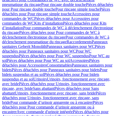
pneumatique du rinçage
Pour rinçage double touche
Pièces détachées
pour Pour rinçage double touche
Pour rinçage simple touche
Pièces
détachées pour Pour rinçage simple touche
Accessoires pour
commandes de WC
Pièces détachées pour Accessoires pour
commandes de WC
Kits d’installation
Pièces détachées pour Kits
d’installation
Pour commandes de WC à déclenchement électronique
du rinçage
Pièces détachées pour Pour commandes de WC à
déclenchement électronique du rinçage
Pour commandes de WC à
déclenchement pneumatique du rinçage
Raccordements
Panneaux
sanitaires Geberit Monolith
Panneaux sanitaires pour WC
Pièces
détachées pour Panneaux sanitaires pour WC
Pour WC
suspendus
Pièces détachées pour Pour WC suspendus
Pour WC au
sol
Pièces détachées pour Pour WC au sol
Accessoires
Pièces
détachées pour Accessoires
Consommables
Panneaux sanitaires pour
bidets
Pièces détachées pour Panneaux sanitaires pour bidets
Pour
bidets suspendus et au sol
Pièces détachées pour Pour bidets
suspendus et au sol
Urinoirs
Urinoirs, fonctionnement avec rinçage,
avec bride
Pièces détachées pour Urinoirs, fonctionnement avec
rinçage, avec bride
Sans abattant
Pièces détachées pour Sans
abattant
Urinoirs, fonctionnement avec rinçage, sans bride
Pièces
détachées pour Urinoirs, fonctionnement avec rinçage, sans
bride
Pour commande d’urinoir apparente ou à encastrer
Pièces
détachées pour Pour commande d’urinoir apparente ou à
encastrer
Avec commande d'urinoir intégrée
Pièces détachées pour