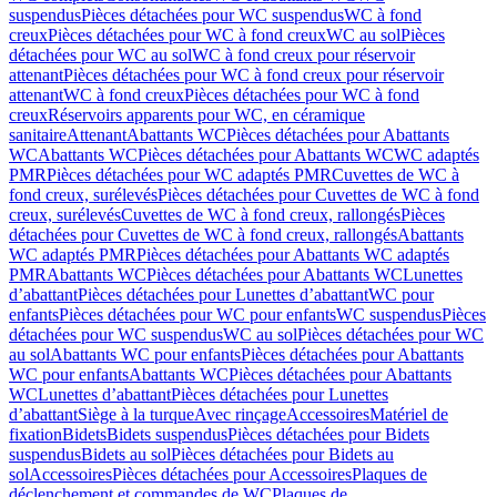
suspendus
Pièces détachées pour WC suspendus
WC à fond
creux
Pièces détachées pour WC à fond creux
WC au sol
Pièces
détachées pour WC au sol
WC à fond creux pour réservoir
attenant
Pièces détachées pour WC à fond creux pour réservoir
attenant
WC à fond creux
Pièces détachées pour WC à fond
creux
Réservoirs apparents pour WC, en céramique
sanitaire
Attenant
Abattants WC
Pièces détachées pour Abattants
WC
Abattants WC
Pièces détachées pour Abattants WC
WC adaptés
PMR
Pièces détachées pour WC adaptés PMR
Cuvettes de WC à
fond creux, surélevés
Pièces détachées pour Cuvettes de WC à fond
creux, surélevés
Cuvettes de WC à fond creux, rallongés
Pièces
détachées pour Cuvettes de WC à fond creux, rallongés
Abattants
WC adaptés PMR
Pièces détachées pour Abattants WC adaptés
PMR
Abattants WC
Pièces détachées pour Abattants WC
Lunettes
d’abattant
Pièces détachées pour Lunettes d’abattant
WC pour
enfants
Pièces détachées pour WC pour enfants
WC suspendus
Pièces
détachées pour WC suspendus
WC au sol
Pièces détachées pour WC
au sol
Abattants WC pour enfants
Pièces détachées pour Abattants
WC pour enfants
Abattants WC
Pièces détachées pour Abattants
WC
Lunettes d’abattant
Pièces détachées pour Lunettes
d’abattant
Siège à la turque
Avec rinçage
Accessoires
Matériel de
fixation
Bidets
Bidets suspendus
Pièces détachées pour Bidets
suspendus
Bidets au sol
Pièces détachées pour Bidets au
sol
Accessoires
Pièces détachées pour Accessoires
Plaques de
déclenchement et commandes de WC
Plaques de