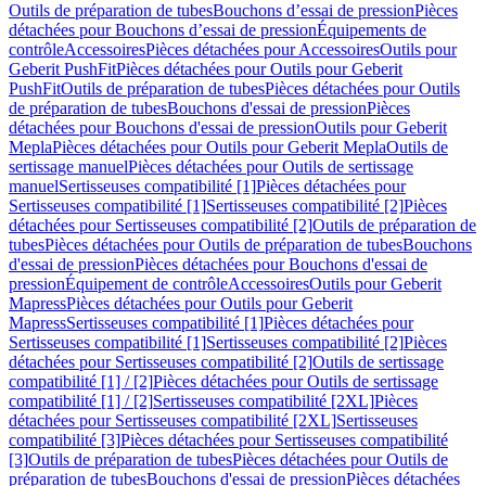
Outils de préparation de tubes
Bouchons d’essai de pression
Pièces
détachées pour Bouchons d’essai de pression
Équipements de
contrôle
Accessoires
Pièces détachées pour Accessoires
Outils pour
Geberit PushFit
Pièces détachées pour Outils pour Geberit
PushFit
Outils de préparation de tubes
Pièces détachées pour Outils
de préparation de tubes
Bouchons d'essai de pression
Pièces
détachées pour Bouchons d'essai de pression
Outils pour Geberit
Mepla
Pièces détachées pour Outils pour Geberit Mepla
Outils de
sertissage manuel
Pièces détachées pour Outils de sertissage
manuel
Sertisseuses compatibilité [1]
Pièces détachées pour
Sertisseuses compatibilité [1]
Sertisseuses compatibilité [2]
Pièces
détachées pour Sertisseuses compatibilité [2]
Outils de préparation de
tubes
Pièces détachées pour Outils de préparation de tubes
Bouchons
d'essai de pression
Pièces détachées pour Bouchons d'essai de
pression
Équipement de contrôle
Accessoires
Outils pour Geberit
Mapress
Pièces détachées pour Outils pour Geberit
Mapress
Sertisseuses compatibilité [1]
Pièces détachées pour
Sertisseuses compatibilité [1]
Sertisseuses compatibilité [2]
Pièces
détachées pour Sertisseuses compatibilité [2]
Outils de sertissage
compatibilité [1] / [2]
Pièces détachées pour Outils de sertissage
compatibilité [1] / [2]
Sertisseuses compatibilité [2XL]
Pièces
détachées pour Sertisseuses compatibilité [2XL]
Sertisseuses
compatibilité [3]
Pièces détachées pour Sertisseuses compatibilité
[3]
Outils de préparation de tubes
Pièces détachées pour Outils de
préparation de tubes
Bouchons d'essai de pression
Pièces détachées