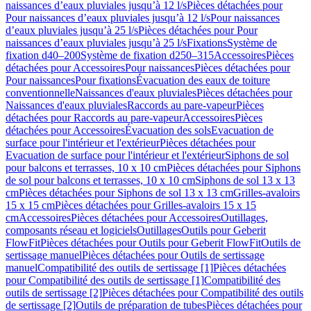
naissances d’eaux pluviales jusqu’à 12 l/s
Pièces détachées pour
Pour naissances d’eaux pluviales jusqu’à 12 l/s
Pour naissances
d’eaux pluviales jusqu’à 25 l/s
Pièces détachées pour Pour
naissances d’eaux pluviales jusqu’à 25 l/s
Fixations
Système de
fixation d40–200
Système de fixation d250–315
Accessoires
Pièces
détachées pour Accessoires
Pour naissances
Pièces détachées pour
Pour naissances
Pour fixations
Évacuation des eaux de toiture
conventionnelle
Naissances d'eaux pluviales
Pièces détachées pour
Naissances d'eaux pluviales
Raccords au pare-vapeur
Pièces
détachées pour Raccords au pare-vapeur
Accessoires
Pièces
détachées pour Accessoires
Évacuation des sols
Evacuation de
surface pour l'intérieur et l'extérieur
Pièces détachées pour
Evacuation de surface pour l'intérieur et l'extérieur
Siphons de sol
pour balcons et terrasses, 10 x 10 cm
Pièces détachées pour Siphons
de sol pour balcons et terrasses, 10 x 10 cm
Siphons de sol 13 x 13
cm
Pièces détachées pour Siphons de sol 13 x 13 cm
Grilles-avaloirs
15 x 15 cm
Pièces détachées pour Grilles-avaloirs 15 x 15
cm
Accessoires
Pièces détachées pour Accessoires
Outillages,
composants réseau et logiciels
Outillages
Outils pour Geberit
FlowFit
Pièces détachées pour Outils pour Geberit FlowFit
Outils de
sertissage manuel
Pièces détachées pour Outils de sertissage
manuel
Compatibilité des outils de sertissage [1]
Pièces détachées
pour Compatibilité des outils de sertissage [1]
Compatibilité des
outils de sertissage [2]
Pièces détachées pour Compatibilité des outils
de sertissage [2]
Outils de préparation de tubes
Pièces détachées pour