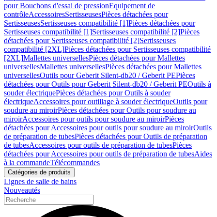
pour Bouchons d'essai de pression
Equipement de
contrôle
Accessoires
Sertisseuses
Pièces détachées pour
Sertisseuses
Sertisseuses compatibilité [1]
Pièces détachées pour
Sertisseuses compatibilité [1]
Sertisseuses compatibilité [2]
Pièces
détachées pour Sertisseuses compatibilité [2]
Sertisseuses
compatibilité [2XL]
Pièces détachées pour Sertisseuses compatibilité
[2XL]
Mallettes universelles
Pièces détachées pour Mallettes
universelles
Mallettes universelles
Pièces détachées pour Mallettes
universelles
Outils pour Geberit Silent-db20 / Geberit PE
Pièces
détachées pour Outils pour Geberit Silent-db20 / Geberit PE
Outils à
souder électrique
Pièces détachées pour Outils à souder
électrique
Accessoires pour outillage à souder électrique
Outils pour
soudure au miroir
Pièces détachées pour Outils pour soudure au
miroir
Accessoires pour outils pour soudure au miroir
Pièces
détachées pour Accessoires pour outils pour soudure au miroir
Outils
de préparation de tubes
Pièces détachées pour Outils de préparation
de tubes
Accessoires pour outils de préparation de tubes
Pièces
détachées pour Accessoires pour outils de préparation de tubes
Aides
à la commande
Télécommandes
Catégories de produits
Lignes de salle de bains
Nouveautés