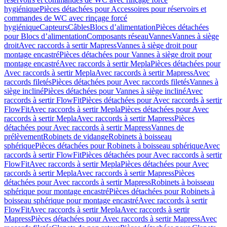
hygiénique
Pièces détachées pour Accessoires pour réservoirs et
commandes de WC avec rinçage forcé
hygiénique
Capteurs
Câbles
Blocs d’alimentation
Pièces détachées
pour Blocs d’alimentation
Composants réseau
Vannes
Vannes à siège
droit
Avec raccords à sertir Mapress
Vannes à siège droit pour
montage encastré
Pièces détachées pour Vannes à siège droit pour
montage encastré
Avec raccords à sertir Mepla
Pièces détachées pour
Avec raccords à sertir Mepla
Avec raccords à sertir Mapress
Avec
raccords filetés
Pièces détachées pour Avec raccords filetés
Vannes à
siège incliné
Pièces détachées pour Vannes à siège incliné
Avec
raccords à sertir FlowFit
Pièces détachées pour Avec raccords à sertir
FlowFit
Avec raccords à sertir Mepla
Pièces détachées pour Avec
raccords à sertir Mepla
Avec raccords à sertir Mapress
Pièces
détachées pour Avec raccords à sertir Mapress
Vannes de
prélèvement
Robinets de vidange
Robinets à boisseau
sphérique
Pièces détachées pour Robinets à boisseau sphérique
Avec
raccords à sertir FlowFit
Pièces détachées pour Avec raccords à sertir
FlowFit
Avec raccords à sertir Mepla
Pièces détachées pour Avec
raccords à sertir Mepla
Avec raccords à sertir Mapress
Pièces
détachées pour Avec raccords à sertir Mapress
Robinets à boisseau
sphérique pour montage encastré
Pièces détachées pour Robinets à
boisseau sphérique pour montage encastré
Avec raccords à sertir
FlowFit
Avec raccords à sertir Mepla
Avec raccords à sertir
Mapress
Pièces détachées pour Avec raccords à sertir Mapress
Avec