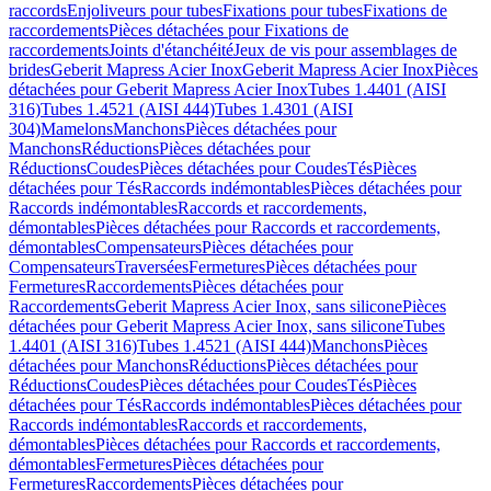
raccords
Enjoliveurs pour tubes
Fixations pour tubes
Fixations de
raccordements
Pièces détachées pour Fixations de
raccordements
Joints d'étanchéité
Jeux de vis pour assemblages de
brides
Geberit Mapress Acier Inox
Geberit Mapress Acier Inox
Pièces
détachées pour Geberit Mapress Acier Inox
Tubes 1.4401 (AISI
316)
Tubes 1.4521 (AISI 444)
Tubes 1.4301 (AISI
304)
Mamelons
Manchons
Pièces détachées pour
Manchons
Réductions
Pièces détachées pour
Réductions
Coudes
Pièces détachées pour Coudes
Tés
Pièces
détachées pour Tés
Raccords indémontables
Pièces détachées pour
Raccords indémontables
Raccords et raccordements,
démontables
Pièces détachées pour Raccords et raccordements,
démontables
Compensateurs
Pièces détachées pour
Compensateurs
Traversées
Fermetures
Pièces détachées pour
Fermetures
Raccordements
Pièces détachées pour
Raccordements
Geberit Mapress Acier Inox, sans silicone
Pièces
détachées pour Geberit Mapress Acier Inox, sans silicone
Tubes
1.4401 (AISI 316)
Tubes 1.4521 (AISI 444)
Manchons
Pièces
détachées pour Manchons
Réductions
Pièces détachées pour
Réductions
Coudes
Pièces détachées pour Coudes
Tés
Pièces
détachées pour Tés
Raccords indémontables
Pièces détachées pour
Raccords indémontables
Raccords et raccordements,
démontables
Pièces détachées pour Raccords et raccordements,
démontables
Fermetures
Pièces détachées pour
Fermetures
Raccordements
Pièces détachées pour