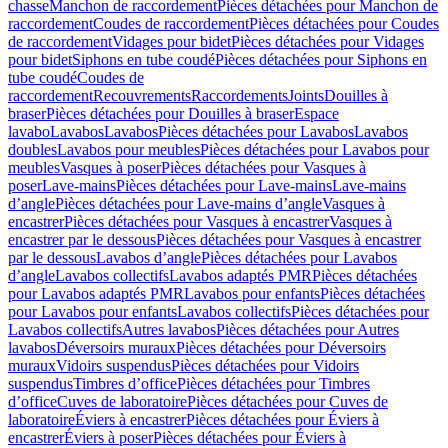
chasse
Manchon de raccordement
Pièces détachées pour Manchon de
raccordement
Coudes de raccordement
Pièces détachées pour Coudes
de raccordement
Vidages pour bidet
Pièces détachées pour Vidages
pour bidet
Siphons en tube coudé
Pièces détachées pour Siphons en
tube coudé
Coudes de
raccordement
Recouvrements
Raccordements
Joints
Douilles à
braser
Pièces détachées pour Douilles à braser
Espace
lavabo
Lavabos
Lavabos
Pièces détachées pour Lavabos
Lavabos
doubles
Lavabos pour meubles
Pièces détachées pour Lavabos pour
meubles
Vasques à poser
Pièces détachées pour Vasques à
poser
Lave-mains
Pièces détachées pour Lave-mains
Lave-mains
d’angle
Pièces détachées pour Lave-mains d’angle
Vasques à
encastrer
Pièces détachées pour Vasques à encastrer
Vasques à
encastrer par le dessous
Pièces détachées pour Vasques à encastrer
par le dessous
Lavabos d’angle
Pièces détachées pour Lavabos
d’angle
Lavabos collectifs
Lavabos adaptés PMR
Pièces détachées
pour Lavabos adaptés PMR
Lavabos pour enfants
Pièces détachées
pour Lavabos pour enfants
Lavabos collectifs
Pièces détachées pour
Lavabos collectifs
Autres lavabos
Pièces détachées pour Autres
lavabos
Déversoirs muraux
Pièces détachées pour Déversoirs
muraux
Vidoirs suspendus
Pièces détachées pour Vidoirs
suspendus
Timbres dʼoffice
Pièces détachées pour Timbres
dʼoffice
Cuves de laboratoire
Pièces détachées pour Cuves de
laboratoire
Éviers à encastrer
Pièces détachées pour Éviers à
encastrer
Éviers à poser
Pièces détachées pour Éviers à