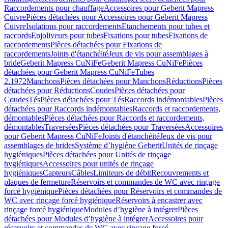
Raccordements pour chauffage
Accessoires pour Geberit Mapress
Cuivre
Pièces détachées pour Accessoires pour Geberit Mapress
Cuivre
Isolations pour raccordements
Etanchements pour tubes et
raccords
Enjoliveurs pour tubes
Fixations pour tubes
Fixations de
raccordements
Pièces détachées pour Fixations de
raccordements
Joints d'étanchéité
Jeux de vis pour assemblages à
bride
Geberit Mapress CuNiFe
Geberit Mapress CuNiFe
Pièces
détachées pour Geberit Mapress CuNiFe
Tubes
2.1972
Manchons
Pièces détachées pour Manchons
Réductions
Pièces
détachées pour Réductions
Coudes
Pièces détachées pour
Coudes
Tés
Pièces détachées pour Tés
Raccords indémontables
Pièces
détachées pour Raccords indémontables
Raccords et raccordements,
démontables
Pièces détachées pour Raccords et raccordements,
démontables
Traversées
Pièces détachées pour Traversées
Accessoires
pour Geberit Mapress CuNiFe
Joints d'étanchéité
Jeux de vis pour
assemblages de brides
Système d’hygiène Geberit
Unités de rinçage
hygiéniques
Pièces détachées pour Unités de rinçage
hygiéniques
Accessoires pour unités de rinçage
hygiéniques
Capteurs
Câbles
Limiteurs de débit
Recouvrements et
plaques de fermeture
Réservoirs et commandes de WC avec rinçage
forcé hygiénique
Pièces détachées pour Réservoirs et commandes de
WC avec rinçage forcé hygiénique
Réservoirs à encastrer avec
rinçage forcé hygiénique
Modules d’hygiène à intégrer
Pièces
détachées pour Modules d’hygiène à intégrer
Accessoires pour
réservoirs et commandes de WC avec rinçage forcé