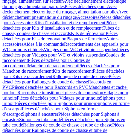
rinçage, alimentation sur secteur
Avec déclenchement électronique
du rinçage, alimentation par piles
Pièces détachées pour Avec
déclenchement électronique du rinçage, alimentation par piles
Avec
déclenchement pneumatique du rinçage
Accessoires
Pièces détachées
pour Accessoires
Kits d’installation et de remplacement
Pièces
détachées pour Kits d’installation et de remplacement
Tubes de
chasse, coudes de chasse et raccords
Kits de rénovation
Pièces
détachées pour Kits de rénovation
Plaques de fermeture
Autres
accessoires
Aides à la commande
Raccordements des appareils pour
WC, urinoirs et bidets
Vidages pour WC et vidoirs suspendus
Pièces
détachées pour Vidages pour WC et vidoirs suspendus
Coudes de
raccordement
Pièces détachées pour Coudes de
raccordement
Manchon de raccordement
Pièces détachées pour
Manchon de raccordement
Kits de raccordement
Pièces détachées
pour Kits de raccordement
Rallonges de coude de chasse
Pièces
détachées pour Rallonges de coude de chasse
Raccords en
PVC
Pièces détachées pour Raccords en PVC
Manchettes et cache-
boulons
Raccords de transition et pièces de connexion
Vidages pour
urinoirs
Pièces détachées pour Vidages pour urinoirs
Siphons pour
urinoir
Pièces détachées pour Siphons pour urinoir
Siphons en forme
d’escargot
Pièces détachées pour Siphons en forme
d’escargot
Siphons à encastrer
Pièces détachées pour Siphons à
encastrer
Siphons en tube coudé
Pièces détachées pour Siphons en
tube coudé
Rallonges de coude de chasse et tube de chasse
Pièces
détachées pour Rallonges de coude de chasse et tube de