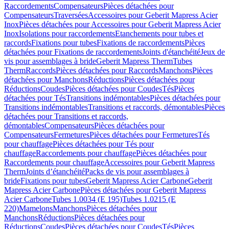
Raccordements
Compensateurs
Pièces détachées pour
Compensateurs
Traversées
Accessoires pour Geberit Mapress Acier
Inox
Pièces détachées pour Accessoires pour Geberit Mapress Acier
Inox
Isolations pour raccordements
Etanchements pour tubes et
raccords
Fixations pour tubes
Fixations de raccordements
Pièces
détachées pour Fixations de raccordements
Joints d'étanchéité
Jeux de
vis pour assemblages à bride
Geberit Mapress Therm
Tubes
Therm
Raccords
Pièces détachées pour Raccords
Manchons
Pièces
détachées pour Manchons
Réductions
Pièces détachées pour
Réductions
Coudes
Pièces détachées pour Coudes
Tés
Pièces
détachées pour Tés
Transitions indémontables
Pièces détachées pour
Transitions indémontables
Transitions et raccords, démontables
Pièces
détachées pour Transitions et raccords,
démontables
Compensateurs
Pièces détachées pour
Compensateurs
Fermetures
Pièces détachées pour Fermetures
Tés
pour chauffage
Pièces détachées pour Tés pour
chauffage
Raccordements pour chauffage
Pièces détachées pour
Raccordements pour chauffage
Accessoires pour Geberit Mapress
Therm
Joints d’étanchéité
Packs de vis pour assemblages à
bride
Fixations pour tubes
Geberit Mapress Acier Carbone
Geberit
Mapress Acier Carbone
Pièces détachées pour Geberit Mapress
Acier Carbone
Tubes 1.0034 (E 195)
Tubes 1.0215 (E
220)
Mamelons
Manchons
Pièces détachées pour
Manchons
Réductions
Pièces détachées pour
Réductions
Coudes
Pièces détachées pour Coudes
Tés
Pièces