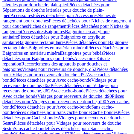
latérales pour douche de plain-pied
Pièces détachées pour
Séparations de douche latérales pour douche de plain-
pied
Accessoires
Pièces détachées pour Accessoires
Niches de
rangement pour douches
Pièces détachées pour Niches de rangement
pour douches
Niches de rangement
Pièces détachées pour Niches de
rangement
Accessoires
Baignoires
Baignoires en acrylique
sanitaire
Pièces détachées pour Baignoires en acrylique
sanitaire
Baignoires rectangulaires
Pièces détachées pour Baignoires
rectangulaires
Baignoires en matériau minéral
Pièces détachées pour
Baignoires en matériau minéral
Baignoires pour bébés
Pièces
détachées pour Baignoires pour bébés
Accessoires
Kits de
réparation
Raccordements des appareils pour douches et
baignoires
Vidages pour receveurs de douche, d52
Pièces détachées
pour Vidages pour receveurs de douche, d52
Avec cache-
bonde
Pièces détachées pour Avec cache-bonde
Vidages pour
receveurs de douche, d62
Pièces détachées pour Vidages pour
receveurs de douche, d62
Avec cache-bonde
Pièces détachées pour
Avec cache-bonde
Vidages pour receveurs de douche, d90
Pièces
détachées pour Vidages pour receveurs de douche, d90
Avec cache-
bonde
Pièces détachées pour Avec cache-bonde
Sans cache-
bonde
Pièces détachées pour Sans cache-bonde
Cache-bondes
Pièces
détachées pour Cache-bondes
Vidages pour receveurs de douche
Sestra
Pièces détachées pour Vidages pour receveurs de douche
Sestra
Sans cache-bonde
Pièces détachées pour Sans cache-
bonde
Vidages pour baignoires, d52
Pièces détachées pour Vidages