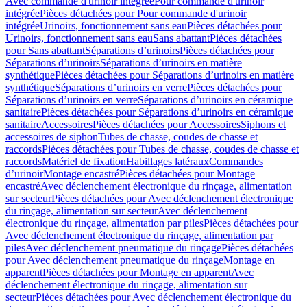
Avec commande d'urinoir intégrée
Pour commande d'urinoir
intégrée
Pièces détachées pour Pour commande d'urinoir
intégrée
Urinoirs, fonctionnement sans eau
Pièces détachées pour
Urinoirs, fonctionnement sans eau
Sans abattant
Pièces détachées
pour Sans abattant
Séparations d’urinoirs
Pièces détachées pour
Séparations d’urinoirs
Séparations d’urinoirs en matière
synthétique
Pièces détachées pour Séparations d’urinoirs en matière
synthétique
Séparations d’urinoirs en verre
Pièces détachées pour
Séparations d’urinoirs en verre
Séparations d’urinoirs en céramique
sanitaire
Pièces détachées pour Séparations d’urinoirs en céramique
sanitaire
Accessoires
Pièces détachées pour Accessoires
Siphons et
accessoires de siphon
Tubes de chasse, coudes de chasse et
raccords
Pièces détachées pour Tubes de chasse, coudes de chasse et
raccords
Matériel de fixation
Habillages latéraux
Commandes
dʼurinoir
Montage encastré
Pièces détachées pour Montage
encastré
Avec déclenchement électronique du rinçage, alimentation
sur secteur
Pièces détachées pour Avec déclenchement électronique
du rinçage, alimentation sur secteur
Avec déclenchement
électronique du rinçage, alimentation par piles
Pièces détachées pour
Avec déclenchement électronique du rinçage, alimentation par
piles
Avec déclenchement pneumatique du rinçage
Pièces détachées
pour Avec déclenchement pneumatique du rinçage
Montage en
apparent
Pièces détachées pour Montage en apparent
Avec
déclenchement électronique du rinçage, alimentation sur
secteur
Pièces détachées pour Avec déclenchement électronique du