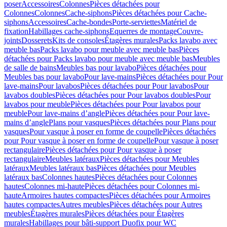
poser
Accessoires
Colonnes
Pièces détachées pour
Colonnes
Colonnes
Cache-siphons
Pièces détachées pour Cache-
siphons
Accessoires
Cache-bondes
Porte-serviettes
Matériel de
fixation
Habillages cache-siphons
Equerres de montage
Couvre-
joints
Dosserets
Kits de consoles
Étagères murales
Packs lavabo avec
meuble bas
Packs lavabo pour meuble avec meuble bas
Pièces
détachées pour Packs lavabo pour meuble avec meuble bas
Meubles
de salle de bains
Meubles bas pour lavabo
Pièces détachées pour
Meubles bas pour lavabo
Pour lave-mains
Pièces détachées pour Pour
lave-mains
Pour lavabos
Pièces détachées pour Pour lavabos
Pour
lavabos doubles
Pièces détachées pour Pour lavabos doubles
Pour
lavabos pour meuble
Pièces détachées pour Pour lavabos pour
meuble
Pour lave-mains d’angle
Pièces détachées pour Pour lave-
mains d’angle
Plans pour vasques
Pièces détachées pour Plans pour
vasques
Pour vasque à poser en forme de coupelle
Pièces détachées
pour Pour vasque à poser en forme de coupelle
Pour vasque à poser
rectangulaire
Pièces détachées pour Pour vasque à poser
rectangulaire
Meubles latéraux
Pièces détachées pour Meubles
latéraux
Meubles latéraux bas
Pièces détachées pour Meubles
latéraux bas
Colonnes hautes
Pièces détachées pour Colonnes
hautes
Colonnes mi-haute
Pièces détachées pour Colonnes mi-
haute
Armoires hautes compactes
Pièces détachées pour Armoires
hautes compactes
Autres meubles
Pièces détachées pour Autres
meubles
Étagères murales
Pièces détachées pour Étagères
murales
Habillages pour bâti-support Duofix pour WC