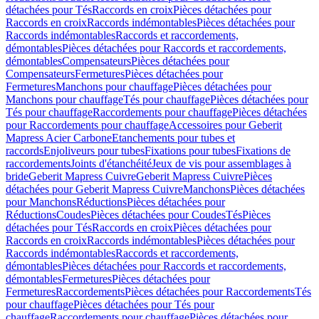
détachées pour Tés
Raccords en croix
Pièces détachées pour
Raccords en croix
Raccords indémontables
Pièces détachées pour
Raccords indémontables
Raccords et raccordements,
démontables
Pièces détachées pour Raccords et raccordements,
démontables
Compensateurs
Pièces détachées pour
Compensateurs
Fermetures
Pièces détachées pour
Fermetures
Manchons pour chauffage
Pièces détachées pour
Manchons pour chauffage
Tés pour chauffage
Pièces détachées pour
Tés pour chauffage
Raccordements pour chauffage
Pièces détachées
pour Raccordements pour chauffage
Accessoires pour Geberit
Mapress Acier Carbone
Etanchements pour tubes et
raccords
Enjoliveurs pour tubes
Fixations pour tubes
Fixations de
raccordements
Joints d'étanchéité
Jeux de vis pour assemblages à
bride
Geberit Mapress Cuivre
Geberit Mapress Cuivre
Pièces
détachées pour Geberit Mapress Cuivre
Manchons
Pièces détachées
pour Manchons
Réductions
Pièces détachées pour
Réductions
Coudes
Pièces détachées pour Coudes
Tés
Pièces
détachées pour Tés
Raccords en croix
Pièces détachées pour
Raccords en croix
Raccords indémontables
Pièces détachées pour
Raccords indémontables
Raccords et raccordements,
démontables
Pièces détachées pour Raccords et raccordements,
démontables
Fermetures
Pièces détachées pour
Fermetures
Raccordements
Pièces détachées pour Raccordements
Tés
pour chauffage
Pièces détachées pour Tés pour
chauffage
Raccordements pour chauffage
Pièces détachées pour