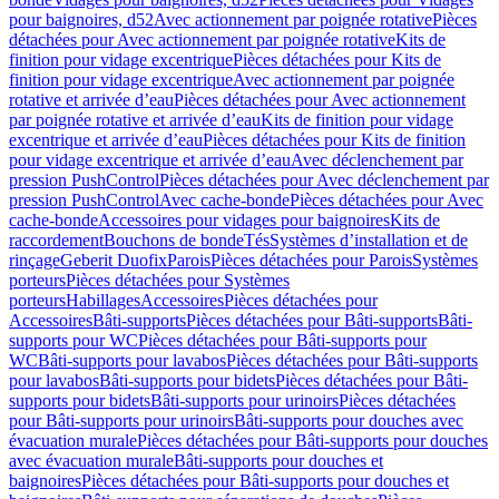
pour baignoires, d52
Avec actionnement par poignée rotative
Pièces
détachées pour Avec actionnement par poignée rotative
Kits de
finition pour vidage excentrique
Pièces détachées pour Kits de
finition pour vidage excentrique
Avec actionnement par poignée
rotative et arrivée d’eau
Pièces détachées pour Avec actionnement
par poignée rotative et arrivée d’eau
Kits de finition pour vidage
excentrique et arrivée d’eau
Pièces détachées pour Kits de finition
pour vidage excentrique et arrivée d’eau
Avec déclenchement par
pression PushControl
Pièces détachées pour Avec déclenchement par
pression PushControl
Avec cache-bonde
Pièces détachées pour Avec
cache-bonde
Accessoires pour vidages pour baignoires
Kits de
raccordement
Bouchons de bonde
Tés
Systèmes d’installation et de
rinçage
Geberit Duofix
Parois
Pièces détachées pour Parois
Systèmes
porteurs
Pièces détachées pour Systèmes
porteurs
Habillages
Accessoires
Pièces détachées pour
Accessoires
Bâti-supports
Pièces détachées pour Bâti-supports
Bâti-
supports pour WC
Pièces détachées pour Bâti-supports pour
WC
Bâti-supports pour lavabos
Pièces détachées pour Bâti-supports
pour lavabos
Bâti-supports pour bidets
Pièces détachées pour Bâti-
supports pour bidets
Bâti-supports pour urinoirs
Pièces détachées
pour Bâti-supports pour urinoirs
Bâti-supports pour douches avec
évacuation murale
Pièces détachées pour Bâti-supports pour douches
avec évacuation murale
Bâti-supports pour douches et
baignoires
Pièces détachées pour Bâti-supports pour douches et