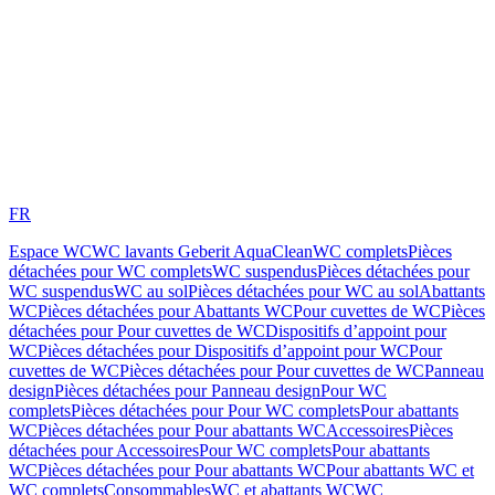
FR
Espace WC
WC lavants Geberit AquaClean
WC complets
Pièces
détachées pour WC complets
WC suspendus
Pièces détachées pour
WC suspendus
WC au sol
Pièces détachées pour WC au sol
Abattants
WC
Pièces détachées pour Abattants WC
Pour cuvettes de WC
Pièces
détachées pour Pour cuvettes de WC
Dispositifs d’appoint pour
WC
Pièces détachées pour Dispositifs d’appoint pour WC
Pour
cuvettes de WC
Pièces détachées pour Pour cuvettes de WC
Panneau
design
Pièces détachées pour Panneau design
Pour WC
complets
Pièces détachées pour Pour WC complets
Pour abattants
WC
Pièces détachées pour Pour abattants WC
Accessoires
Pièces
détachées pour Accessoires
Pour WC complets
Pour abattants
WC
Pièces détachées pour Pour abattants WC
Pour abattants WC et
WC complets
Consommables
WC et abattants WC
WC