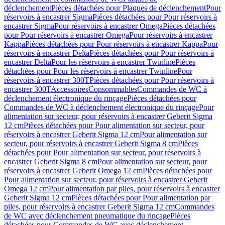
déclenchement
Pièces détachées pour Plaques de déclenchement
Pour
réservoirs à encastrer Sigma
Pièces détachées pour Pour réservoirs à
encastrer Sigma
Pour réservoirs à encastrer Omega
Pièces détachées
pour Pour réservoirs à encastrer Omega
Pour réservoirs à encastrer
Kappa
Pièces détachées pour Pour réservoirs à encastrer Kappa
Pour
réservoirs à encastrer Delta
Pièces détachées pour Pour réservoirs à
encastrer Delta
Pour les réservoirs à encastrer Twinline
Pièces
détachées pour Pour les réservoirs à encastrer Twinline
Pour
réservoirs à encastrer 300T
Pièces détachées pour Pour réservoirs à
encastrer 300T
Accessoires
Consommables
Commandes de WC à
déclenchement électronique du rinçage
Pièces détachées pour
Commandes de WC à déclenchement électronique du rinçage
Pour
alimentation sur secteur, pour réservoirs à encastrer Geberit Sigma
12 cm
Pièces détachées pour Pour alimentation sur secteur, pour
réservoirs à encastrer Geberit Sigma 12 cm
Pour alimentation sur
secteur, pour réservoirs à encastrer Geberit Sigma 8 cm
Pièces
détachées pour Pour alimentation sur secteur, pour réservoirs à
encastrer Geberit Sigma 8 cm
Pour alimentation sur secteur, pour
réservoirs à encastrer Geberit Omega 12 cm
Pièces détachées pour
Pour alimentation sur secteur, pour réservoirs à encastrer Geberit
Omega 12 cm
Pour alimentation par piles, pour réservoirs à encastrer
Geberit Sigma 12 cm
Pièces détachées pour Pour alimentation par
piles, pour réservoirs à encastrer Geberit Sigma 12 cm
Commandes
de WC avec déclenchement pneumatique du rinçage
Pièces
détachées pour Commandes de WC avec déclenchement