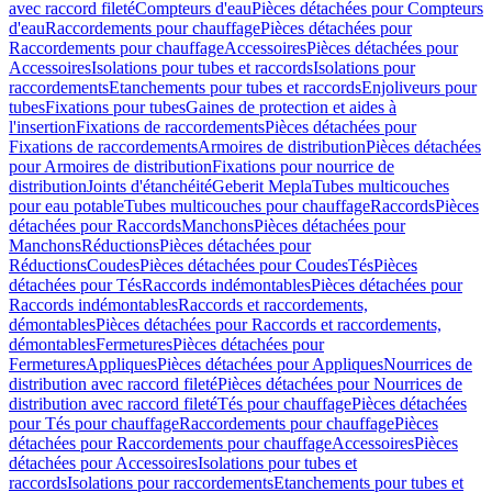
avec raccord fileté
Compteurs d'eau
Pièces détachées pour Compteurs
d'eau
Raccordements pour chauffage
Pièces détachées pour
Raccordements pour chauffage
Accessoires
Pièces détachées pour
Accessoires
Isolations pour tubes et raccords
Isolations pour
raccordements
Etanchements pour tubes et raccords
Enjoliveurs pour
tubes
Fixations pour tubes
Gaines de protection et aides à
l'insertion
Fixations de raccordements
Pièces détachées pour
Fixations de raccordements
Armoires de distribution
Pièces détachées
pour Armoires de distribution
Fixations pour nourrice de
distribution
Joints d'étanchéité
Geberit Mepla
Tubes multicouches
pour eau potable
Tubes multicouches pour chauffage
Raccords
Pièces
détachées pour Raccords
Manchons
Pièces détachées pour
Manchons
Réductions
Pièces détachées pour
Réductions
Coudes
Pièces détachées pour Coudes
Tés
Pièces
détachées pour Tés
Raccords indémontables
Pièces détachées pour
Raccords indémontables
Raccords et raccordements,
démontables
Pièces détachées pour Raccords et raccordements,
démontables
Fermetures
Pièces détachées pour
Fermetures
Appliques
Pièces détachées pour Appliques
Nourrices de
distribution avec raccord fileté
Pièces détachées pour Nourrices de
distribution avec raccord fileté
Tés pour chauffage
Pièces détachées
pour Tés pour chauffage
Raccordements pour chauffage
Pièces
détachées pour Raccordements pour chauffage
Accessoires
Pièces
détachées pour Accessoires
Isolations pour tubes et
raccords
Isolations pour raccordements
Etanchements pour tubes et