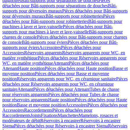
baignoires
Bâti-supports pour séparations de douches
Pièces
détachées pour Bâti-supports pour séparations de douches
Bâti-
supports pour déversoirs muraux
Pièces détachées pour Bâti-supports
pour déversoirs muraux
Bâti-supports pour robinetteries
Pièces
détachées pour Bâti-supports pour robinetteries
Bâti-supports pour
machines à laver et lave-vaisselle
Pièces détachées pour Bâti-
supports pour machines à laver et lave-vaisselle
Bâti-supports pour
charges de console
Pièces détachées pour Bâti-supports pour charges
de console
Bâti-supports pour éviers
Pièces détachées pour Bâti-
supports pour éviers
Accessoires
Pièces détachées pour
Accessoires
Réservoirs apparents
Réservoirs apparents pour WC, en
matière synthétique
Pièces détachées pour Réservoirs apparents pour
WC, en matière synthétique
Attenant
Pièces détachées pour
Attenant
Haute position
Pièces détachées pour Haute position
Basse et
moyenne position
Pièces détachées pour Basse et moyenne
position
Réservoirs apparents pour WC, en céramique sanitaire
Pièces
détachées pour Réservoirs apparents pour WC, en céramique
sanitaire
Attenant
Pièces détachées pour Attenant
Tubes de chasse
pour réservoirs apparents
Pièces détachées pour Tubes de chasse
pour réservoirs apparents
Haute position
Pièces détachées pour Haute
position
Basse et moyenne position
Accessoires
Pièces détachées pour
Accessoires
Raccordements
Pièces détachées pour
Raccordements
Joints
Fixations
Manchettes
Mamelons, rosaces et
modérateurs de débit
Réservoirs à encastrer
Réservoirs à encastrer
Sigma
Pièces détachées pour Réservoirs à encastrer Sigma
Réservoirs