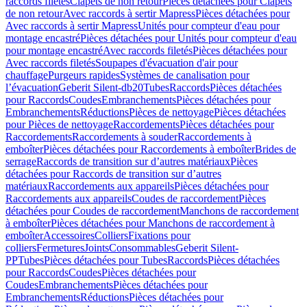
raccords filetés
Clapets de non retour
Pièces détachées pour Clapets
de non retour
Avec raccords à sertir Mapress
Pièces détachées pour
Avec raccords à sertir Mapress
Unités pour compteur d'eau pour
montage encastré
Pièces détachées pour Unités pour compteur d'eau
pour montage encastré
Avec raccords filetés
Pièces détachées pour
Avec raccords filetés
Soupapes d'évacuation d'air pour
chauffage
Purgeurs rapides
Systèmes de canalisation pour
l’évacuation
Geberit Silent-db20
Tubes
Raccords
Pièces détachées
pour Raccords
Coudes
Embranchements
Pièces détachées pour
Embranchements
Réductions
Pièces de nettoyage
Pièces détachées
pour Pièces de nettoyage
Raccordements
Pièces détachées pour
Raccordements
Raccordements à souder
Raccordements à
emboîter
Pièces détachées pour Raccordements à emboîter
Brides de
serrage
Raccords de transition sur d’autres matériaux
Pièces
détachées pour Raccords de transition sur d’autres
matériaux
Raccordements aux appareils
Pièces détachées pour
Raccordements aux appareils
Coudes de raccordement
Pièces
détachées pour Coudes de raccordement
Manchons de raccordement
à emboîter
Pièces détachées pour Manchons de raccordement à
emboîter
Accessoires
Colliers
Fixations pour
colliers
Fermetures
Joints
Consommables
Geberit Silent-
PP
Tubes
Pièces détachées pour Tubes
Raccords
Pièces détachées
pour Raccords
Coudes
Pièces détachées pour
Coudes
Embranchements
Pièces détachées pour
Embranchements
Réductions
Pièces détachées pour