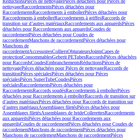
Réductions
Pièces de nettoyage
Pièces détachées pour Pièces de
nettoyage
Raccordements
Pièces détachées pour
Raccordements
Raccordements à emboîter
Pièces détachées pour
Raccordements à emboîter
Raccordements à griffes
Raccords de
transition sur d’autres matériaux
Raccordements aux appareils
Pièces
détachées pour Raccordements aux appareils
Coudes de
raccordement
Pièces détachées pour Coudes de
raccordement
Manchons de raccordement
Pièces détachées pour
Manchons de
raccordement
Accessoires
Colliers
Obturateurs
Joints
Capes de
protection
Consommables
Geberit PE
Tubes
Raccords
Pièces détachées
pour Raccords
Coudes
Embranchements
Réductions
Pièces de
nettoyage
Pièces détachées pour Pièces de nettoyage
Raccords de
transition
Pièces spéciales
Pièces détachées pour Pièces
spéciales
Pièces SuperTube
Coudes
Pièces
spéciales
Raccordements
Pièces détachées pour
Raccordements
Raccords soudés
Raccordements à emboîter
Pièces
détachées pour Raccordements à emboîter
Raccords de transition sur
d’autres matériaux
Pièces détachées pour Raccords de transition sur
d’autres matériaux
Assemblages filetés
Pièces détachées pour
Assemblages filetés
Assemblages de bride
Collerettes
Raccordements
aux appareils
Pièces détachées pour Raccordements aux
appareils
Coudes de raccordement
Pièces détachées pour Coudes de
raccordement
Manchons de raccordement
Pièces détachées pour
Manchons de raccordement
Manchons de raccordement
Pièces