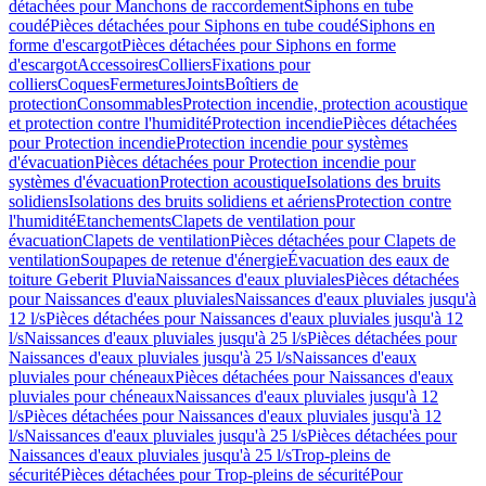
détachées pour Manchons de raccordement
Siphons en tube
coudé
Pièces détachées pour Siphons en tube coudé
Siphons en
forme d'escargot
Pièces détachées pour Siphons en forme
d'escargot
Accessoires
Colliers
Fixations pour
colliers
Coques
Fermetures
Joints
Boîtiers de
protection
Consommables
Protection incendie, protection acoustique
et protection contre l'humidité
Protection incendie
Pièces détachées
pour Protection incendie
Protection incendie pour systèmes
d'évacuation
Pièces détachées pour Protection incendie pour
systèmes d'évacuation
Protection acoustique
Isolations des bruits
solidiens
Isolations des bruits solidiens et aériens
Protection contre
l'humidité
Etanchements
Clapets de ventilation pour
évacuation
Clapets de ventilation
Pièces détachées pour Clapets de
ventilation
Soupapes de retenue d'énergie
Évacuation des eaux de
toiture Geberit Pluvia
Naissances d'eaux pluviales
Pièces détachées
pour Naissances d'eaux pluviales
Naissances d'eaux pluviales jusqu'à
12 l/s
Pièces détachées pour Naissances d'eaux pluviales jusqu'à 12
l/s
Naissances d'eaux pluviales jusqu'à 25 l/s
Pièces détachées pour
Naissances d'eaux pluviales jusqu'à 25 l/s
Naissances d'eaux
pluviales pour chéneaux
Pièces détachées pour Naissances d'eaux
pluviales pour chéneaux
Naissances d'eaux pluviales jusqu'à 12
l/s
Pièces détachées pour Naissances d'eaux pluviales jusqu'à 12
l/s
Naissances d'eaux pluviales jusqu'à 25 l/s
Pièces détachées pour
Naissances d'eaux pluviales jusqu'à 25 l/s
Trop-pleins de
sécurité
Pièces détachées pour Trop-pleins de sécurité
Pour