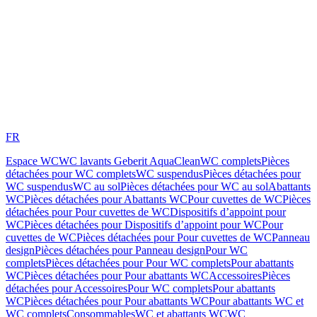
FR
Espace WC
WC lavants Geberit AquaClean
WC complets
Pièces
détachées pour WC complets
WC suspendus
Pièces détachées pour
WC suspendus
WC au sol
Pièces détachées pour WC au sol
Abattants
WC
Pièces détachées pour Abattants WC
Pour cuvettes de WC
Pièces
détachées pour Pour cuvettes de WC
Dispositifs d’appoint pour
WC
Pièces détachées pour Dispositifs d’appoint pour WC
Pour
cuvettes de WC
Pièces détachées pour Pour cuvettes de WC
Panneau
design
Pièces détachées pour Panneau design
Pour WC
complets
Pièces détachées pour Pour WC complets
Pour abattants
WC
Pièces détachées pour Pour abattants WC
Accessoires
Pièces
détachées pour Accessoires
Pour WC complets
Pour abattants
WC
Pièces détachées pour Pour abattants WC
Pour abattants WC et
WC complets
Consommables
WC et abattants WC
WC