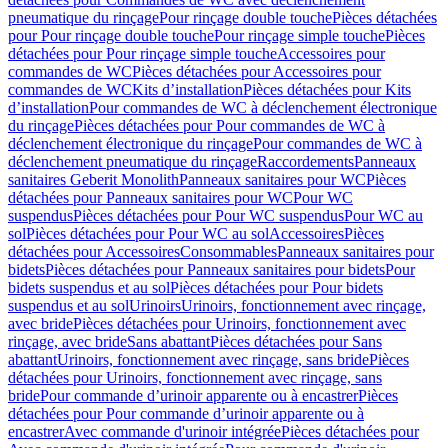
pneumatique du rinçage
Pour rinçage double touche
Pièces détachées
pour Pour rinçage double touche
Pour rinçage simple touche
Pièces
détachées pour Pour rinçage simple touche
Accessoires pour
commandes de WC
Pièces détachées pour Accessoires pour
commandes de WC
Kits d’installation
Pièces détachées pour Kits
d’installation
Pour commandes de WC à déclenchement électronique
du rinçage
Pièces détachées pour Pour commandes de WC à
déclenchement électronique du rinçage
Pour commandes de WC à
déclenchement pneumatique du rinçage
Raccordements
Panneaux
sanitaires Geberit Monolith
Panneaux sanitaires pour WC
Pièces
détachées pour Panneaux sanitaires pour WC
Pour WC
suspendus
Pièces détachées pour Pour WC suspendus
Pour WC au
sol
Pièces détachées pour Pour WC au sol
Accessoires
Pièces
détachées pour Accessoires
Consommables
Panneaux sanitaires pour
bidets
Pièces détachées pour Panneaux sanitaires pour bidets
Pour
bidets suspendus et au sol
Pièces détachées pour Pour bidets
suspendus et au sol
Urinoirs
Urinoirs, fonctionnement avec rinçage,
avec bride
Pièces détachées pour Urinoirs, fonctionnement avec
rinçage, avec bride
Sans abattant
Pièces détachées pour Sans
abattant
Urinoirs, fonctionnement avec rinçage, sans bride
Pièces
détachées pour Urinoirs, fonctionnement avec rinçage, sans
bride
Pour commande d’urinoir apparente ou à encastrer
Pièces
détachées pour Pour commande d’urinoir apparente ou à
encastrer
Avec commande d'urinoir intégrée
Pièces détachées pour