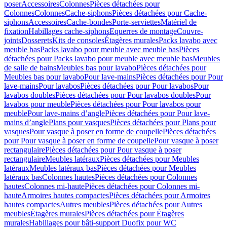
poser
Accessoires
Colonnes
Pièces détachées pour
Colonnes
Colonnes
Cache-siphons
Pièces détachées pour Cache-
siphons
Accessoires
Cache-bondes
Porte-serviettes
Matériel de
fixation
Habillages cache-siphons
Equerres de montage
Couvre-
joints
Dosserets
Kits de consoles
Étagères murales
Packs lavabo avec
meuble bas
Packs lavabo pour meuble avec meuble bas
Pièces
détachées pour Packs lavabo pour meuble avec meuble bas
Meubles
de salle de bains
Meubles bas pour lavabo
Pièces détachées pour
Meubles bas pour lavabo
Pour lave-mains
Pièces détachées pour Pour
lave-mains
Pour lavabos
Pièces détachées pour Pour lavabos
Pour
lavabos doubles
Pièces détachées pour Pour lavabos doubles
Pour
lavabos pour meuble
Pièces détachées pour Pour lavabos pour
meuble
Pour lave-mains d’angle
Pièces détachées pour Pour lave-
mains d’angle
Plans pour vasques
Pièces détachées pour Plans pour
vasques
Pour vasque à poser en forme de coupelle
Pièces détachées
pour Pour vasque à poser en forme de coupelle
Pour vasque à poser
rectangulaire
Pièces détachées pour Pour vasque à poser
rectangulaire
Meubles latéraux
Pièces détachées pour Meubles
latéraux
Meubles latéraux bas
Pièces détachées pour Meubles
latéraux bas
Colonnes hautes
Pièces détachées pour Colonnes
hautes
Colonnes mi-haute
Pièces détachées pour Colonnes mi-
haute
Armoires hautes compactes
Pièces détachées pour Armoires
hautes compactes
Autres meubles
Pièces détachées pour Autres
meubles
Étagères murales
Pièces détachées pour Étagères
murales
Habillages pour bâti-support Duofix pour WC