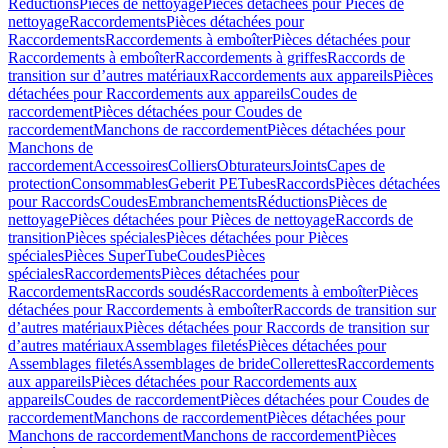
Réductions
Pièces de nettoyage
Pièces détachées pour Pièces de
nettoyage
Raccordements
Pièces détachées pour
Raccordements
Raccordements à emboîter
Pièces détachées pour
Raccordements à emboîter
Raccordements à griffes
Raccords de
transition sur d’autres matériaux
Raccordements aux appareils
Pièces
détachées pour Raccordements aux appareils
Coudes de
raccordement
Pièces détachées pour Coudes de
raccordement
Manchons de raccordement
Pièces détachées pour
Manchons de
raccordement
Accessoires
Colliers
Obturateurs
Joints
Capes de
protection
Consommables
Geberit PE
Tubes
Raccords
Pièces détachées
pour Raccords
Coudes
Embranchements
Réductions
Pièces de
nettoyage
Pièces détachées pour Pièces de nettoyage
Raccords de
transition
Pièces spéciales
Pièces détachées pour Pièces
spéciales
Pièces SuperTube
Coudes
Pièces
spéciales
Raccordements
Pièces détachées pour
Raccordements
Raccords soudés
Raccordements à emboîter
Pièces
détachées pour Raccordements à emboîter
Raccords de transition sur
d’autres matériaux
Pièces détachées pour Raccords de transition sur
d’autres matériaux
Assemblages filetés
Pièces détachées pour
Assemblages filetés
Assemblages de bride
Collerettes
Raccordements
aux appareils
Pièces détachées pour Raccordements aux
appareils
Coudes de raccordement
Pièces détachées pour Coudes de
raccordement
Manchons de raccordement
Pièces détachées pour
Manchons de raccordement
Manchons de raccordement
Pièces