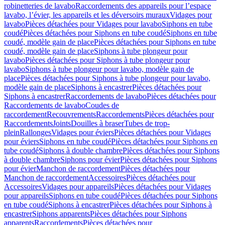
robinetteries de lavabo
Raccordements des appareils pour l’espace
lavabo, l’évier, les appareils et les déversoirs muraux
Vidages pour
lavabo
Pièces détachées pour Vidages pour lavabo
Siphons en tube
coudé
Pièces détachées pour Siphons en tube coudé
Siphons en tube
coudé, modèle gain de place
Pièces détachées pour Siphons en tube
coudé, modèle gain de place
Siphons à tube plongeur pour
lavabo
Pièces détachées pour Siphons à tube plongeur pour
lavabo
Siphons à tube plongeur pour lavabo, modèle gain de
place
Pièces détachées pour Siphons à tube plongeur pour lavabo,
modèle gain de place
Siphons à encastrer
Pièces détachées pour
Siphons à encastrer
Raccordements de lavabo
Pièces détachées pour
Raccordements de lavabo
Coudes de
raccordement
Recouvrements
Raccordements
Pièces détachées pour
Raccordements
Joints
Douilles à braser
Tubes de trop-
plein
Rallonges
Vidages pour éviers
Pièces détachées pour Vidages
pour éviers
Siphons en tube coudé
Pièces détachées pour Siphons en
tube coudé
Siphons à double chambre
Pièces détachées pour Siphons
à double chambre
Siphons pour évier
Pièces détachées pour Siphons
pour évier
Manchon de raccordement
Pièces détachées pour
Manchon de raccordement
Accessoires
Pièces détachées pour
Accessoires
Vidages pour appareils
Pièces détachées pour Vidages
pour appareils
Siphons en tube coudé
Pièces détachées pour Siphons
en tube coudé
Siphons à encastrer
Pièces détachées pour Siphons à
encastrer
Siphons apparents
Pièces détachées pour Siphons
apparents
Raccordements
Pièces détachées pour