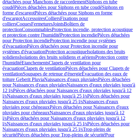
détachées pour Manchons de raccordement
Siphons en tube
coudé
Pièces détachées pour Siphons en tube coudé
Siphons en
forme d'escargot
Pièces détachées pour Siphons en forme
d'escargot
Accessoires
Colliers
Fixations pour
colliers
Coques
Fermetures
Joints
Boîtiers de
protection
Consommables
Protection incendie, protection acoustique
et protection contre l'humidité
Protection incendie
Pièces détachées
pour Protection incendie
Protection incendie pour systèmes
d'évacuation
Pièces détachées pour Protection incendie pour
systèmes d'évacuation
Protection acoustique
Isolations des bruits
solidiens
Isolations des bruits solidiens et aériens
Protection contre
l'humidité
Etanchements
Clapets de ventilation pour
évacuation
Clapets de ventilation
Pièces détachées pour Clapets de
ventilation
Soupapes de retenue d'énergie
Évacuation des eaux de
toiture Geberit Pluvia
Naissances d'eaux pluviales
Pièces détachées
pour Naissances d'eaux pluviales
Naissances d'eaux pluviales jusqu'à
12 l/s
Pièces détachées pour Naissances d'eaux pluviales jusqu'à 12
l/s
Naissances d'eaux pluviales jusqu'à 25 l/s
Pièces détachées pour
Naissances d'eaux pluviales jusqu'à 25 l/s
Naissances d'eaux
pluviales pour chéneaux
Pièces détachées pour Naissances d'eaux
pluviales pour chéneaux
Naissances d'eaux pluviales jusqu'à 12
l/s
Pièces détachées pour Naissances d'eaux pluviales jusqu'à 12
l/s
Naissances d'eaux pluviales jusqu'à 25 l/s
Pièces détachées pour
Naissances d'eaux pluviales jusqu'à 25 l/s
Trop-pleins de
sécurité
Pièces détachées pour Trop-pleins de sécurité
Pour