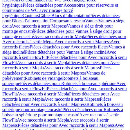
hygiénique
Pièces détachées pour Accessoires pour réservoirs et
commandes de WC avec rinçage forcé
hygiénique
Capteurs
Câbles
Blocs d’alimentation
Pièces détachées
pour Blocs d’alimentation
Composants réseau
Vannes
Vannes à siège
droit
Avec raccords à sertir Mapress
Vannes à siège droit pour
montage encastré
Pièces détachées pour Vannes à siège droit pour
montage encastré
Avec raccords à sertir Mepla
Pièces détachées pour
Avec raccords à sertir Mepla
Avec raccords à sertir Mapress
Avec
raccords filetés
Pièces détachées pour Avec raccords filetés
Vannes à
siège incliné
Pièces détachées pour Vannes à siège incliné
Avec
raccords à sertir FlowFit
Pièces détachées pour Avec raccords à sertir
FlowFit
Avec raccords à sertir Mepla
Pièces détachées pour Avec
raccords à sertir Mepla
Avec raccords à sertir Mapress
Pièces
détachées pour Avec raccords à sertir Mapress
Vannes de
prélèvement
Robinets de vidange
Robinets à boisseau
sphérique
Pièces détachées pour Robinets à boisseau sphérique
Avec
raccords à sertir FlowFit
Pièces détachées pour Avec raccords à sertir
FlowFit
Avec raccords à sertir Mepla
Pièces détachées pour Avec
raccords à sertir Mepla
Avec raccords à sertir Mapress
Pièces
détachées pour Avec raccords à sertir Mapress
Robinets à boisseau
sphérique pour montage encastré
Pièces détachées pour Robinets à
boisseau sphérique pour montage encastré
Avec raccords à sertir
FlowFit
Avec raccords à sertir Mepla
Avec raccords à sertir
Mapress
Pièces détachées pour Avec raccords à sertir Mapress
Avec