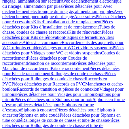
rinçage, alimentation sur secteur
Avec déclenchement électronique
du rinçage, alimentation par piles
Pièces détachées pour Avec
déclenchement électronique du rinçage, alimentation par piles
Avec
déclenchement pneumatique du rinçage
Accessoires
Pièces détachées
pour Accessoires
Kits d’installation et de remplacement
Pièces
détachées pour Kits d’installation et de remplacement
Tubes de
chasse, coudes de chasse et raccords
Kits de rénovation
Pièces
détachées pour Kits de rénovation
Plaques de fermeture
Autres
accessoires
Aides à la commande
Raccordements des appareils pour
WC, urinoirs et bidets
Vidages pour WC et vidoirs suspendus
Pièces
détachées pour Vidages pour WC et vidoirs suspendus
Coudes de
raccordement
Pièces détachées pour Coudes de
raccordement
Manchon de raccordement
Pièces détachées pour
Manchon de raccordement
Kits de raccordement
Pièces détachées
pour Kits de raccordement
Rallonges de coude de chasse
Pièces
détachées pour Rallonges de coude de chasse
Raccords en
PVC
Pièces détachées pour Raccords en PVC
Manchettes et cache-
boulons
Raccords de transition et pièces de connexion
Vidages pour
urinoirs
Pièces détachées pour Vidages pour urinoirs
Siphons pour
urinoir
Pièces détachées pour Siphons pour urinoir
Siphons en forme
d’escargot
Pièces détachées pour Siphons en forme
d’escargot
Siphons à encastrer
Pièces détachées pour Siphons à
encastrer
Siphons en tube coudé
Pièces détachées pour Siphons en
tube coudé
Rallonges de coude de chasse et tube de chasse
Pièces
détachées pour Rallonges de coude de chasse et tube de