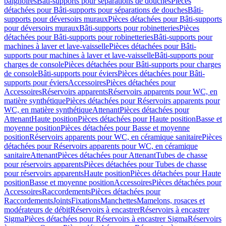
baignoires
Bâti-supports pour séparations de douches
Pièces
détachées pour Bâti-supports pour séparations de douches
Bâti-
supports pour déversoirs muraux
Pièces détachées pour Bâti-supports
pour déversoirs muraux
Bâti-supports pour robinetteries
Pièces
détachées pour Bâti-supports pour robinetteries
Bâti-supports pour
machines à laver et lave-vaisselle
Pièces détachées pour Bâti-
supports pour machines à laver et lave-vaisselle
Bâti-supports pour
charges de console
Pièces détachées pour Bâti-supports pour charges
de console
Bâti-supports pour éviers
Pièces détachées pour Bâti-
supports pour éviers
Accessoires
Pièces détachées pour
Accessoires
Réservoirs apparents
Réservoirs apparents pour WC, en
matière synthétique
Pièces détachées pour Réservoirs apparents pour
WC, en matière synthétique
Attenant
Pièces détachées pour
Attenant
Haute position
Pièces détachées pour Haute position
Basse et
moyenne position
Pièces détachées pour Basse et moyenne
position
Réservoirs apparents pour WC, en céramique sanitaire
Pièces
détachées pour Réservoirs apparents pour WC, en céramique
sanitaire
Attenant
Pièces détachées pour Attenant
Tubes de chasse
pour réservoirs apparents
Pièces détachées pour Tubes de chasse
pour réservoirs apparents
Haute position
Pièces détachées pour Haute
position
Basse et moyenne position
Accessoires
Pièces détachées pour
Accessoires
Raccordements
Pièces détachées pour
Raccordements
Joints
Fixations
Manchettes
Mamelons, rosaces et
modérateurs de débit
Réservoirs à encastrer
Réservoirs à encastrer
Sigma
Pièces détachées pour Réservoirs à encastrer Sigma
Réservoirs