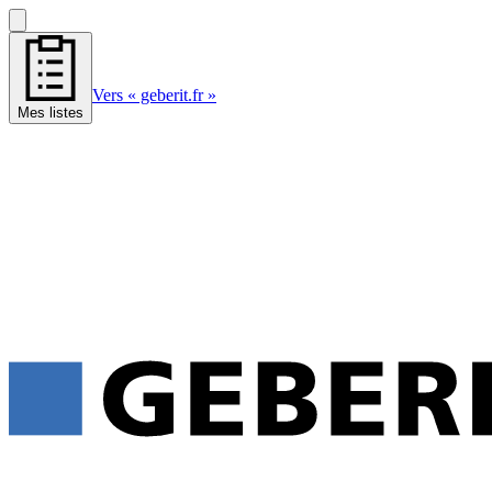
Vers « geberit.fr »
Mes listes