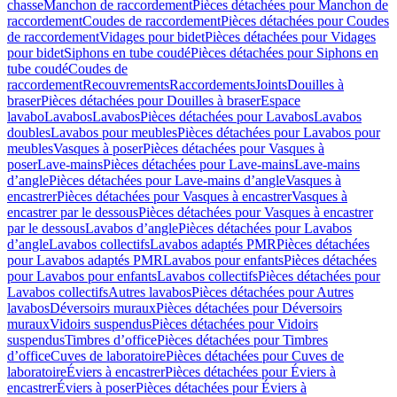
chasse
Manchon de raccordement
Pièces détachées pour Manchon de
raccordement
Coudes de raccordement
Pièces détachées pour Coudes
de raccordement
Vidages pour bidet
Pièces détachées pour Vidages
pour bidet
Siphons en tube coudé
Pièces détachées pour Siphons en
tube coudé
Coudes de
raccordement
Recouvrements
Raccordements
Joints
Douilles à
braser
Pièces détachées pour Douilles à braser
Espace
lavabo
Lavabos
Lavabos
Pièces détachées pour Lavabos
Lavabos
doubles
Lavabos pour meubles
Pièces détachées pour Lavabos pour
meubles
Vasques à poser
Pièces détachées pour Vasques à
poser
Lave-mains
Pièces détachées pour Lave-mains
Lave-mains
d’angle
Pièces détachées pour Lave-mains d’angle
Vasques à
encastrer
Pièces détachées pour Vasques à encastrer
Vasques à
encastrer par le dessous
Pièces détachées pour Vasques à encastrer
par le dessous
Lavabos d’angle
Pièces détachées pour Lavabos
d’angle
Lavabos collectifs
Lavabos adaptés PMR
Pièces détachées
pour Lavabos adaptés PMR
Lavabos pour enfants
Pièces détachées
pour Lavabos pour enfants
Lavabos collectifs
Pièces détachées pour
Lavabos collectifs
Autres lavabos
Pièces détachées pour Autres
lavabos
Déversoirs muraux
Pièces détachées pour Déversoirs
muraux
Vidoirs suspendus
Pièces détachées pour Vidoirs
suspendus
Timbres dʼoffice
Pièces détachées pour Timbres
dʼoffice
Cuves de laboratoire
Pièces détachées pour Cuves de
laboratoire
Éviers à encastrer
Pièces détachées pour Éviers à
encastrer
Éviers à poser
Pièces détachées pour Éviers à