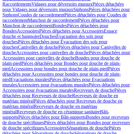
Raccordements
Vidages pour déversoirs muraux
Pièces détachées
pour Vidages pour déversoirs muraux
Siphons
Pièces détachées pour
Siphons
Coudes de raccordement
Pièces détachées pour Coudes de
raccordement
Manchon de raccordement
Pièces détachées pour
Manchon de raccordement
Bondes
Pièces détachées pour
Bondes
Accessoires
Pièces détachées pour Accessoires
Espace
douche et baignoire
Douches
Évacuation des sols pour
douches
Pièces détachées pour Évacuation des sols pour
douches
Canivelles de douche
Pièces détachées pour Canivelles de
douche
Accessoires pour canivelles de douche
Pièces détachées pour
Accessoires pour canivelles de douche
Bondes pour douche de
plain-pied
Pièces détachées pour Bondes pour douche de plain-
pied
Accessoires pour bondes pour douche de plain-pied
Pièces
détachées pour Accessoires pour bondes pour douche de plain-
pied
Evacuations murales
Pièces détachées pour Evacuations
murales
Accessoires pour évacuations murales
Pièces détachées pour
Accessoires pour évacuations murales
Receveurs de douche
Pièces
détachées pour Receveurs de douche
Receveurs de douche en
matériau minéral
Pièces détachées pour Receveurs de douche en
matériau minéral
Receveurs de douche en matériau
minéral
Receveurs de douche en céramique sanitaire
Bâti-
supports
Pièces détachées pour Bâti-supports
Bondes pour receveurs
de douche spécifiques
Pièces détachées pour Bondes pour receveurs
de douche spécifiques
Accessoires
Séparations de douche
Pièces
détachées pour Séparations de douche
Séparations de douche