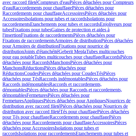
avec raccord fileté
Compteurs d'eau
Pièces détachées pour Compteurs
d'eau
Raccordements pour chauffage
Pièces détachées pour
Raccordements pour chauffage
Accessoires
Pièces détachées pour
Accessoires
Isolations pour tubes et raccords
Isolations pour
raccordements
Etanchements pour tubes et raccords
Enjoliveurs pour
tubes
Fixations pour tubes
Gaines de protection et aides à
l'insertion
Fixations de raccordements
Pièces détachées pour
Fixations de raccordements
Armoires de distribution
Pièces détachées
pour Armoires de distribution
Fixations pour nourrice de
distribution
Joints d'étanchéité
Geberit Mepla
Tubes multicouches
pour eau potable
Tubes multicouches pour chauffage
Raccords
Pièces
détachées pour Raccords
Manchons
Pièces détachées pour
Manchons
Réductions
Pièces détachées pour
Réductions
Coudes
Pièces détachées pour Coudes
Tés
Pièces
détachées pour Tés
Raccords indémontables
Pièces détachées pour
Raccords indémontables
Raccords et raccordements,
démontables
Pièces détachées pour Raccords et raccordements,
démontables
Fermetures
Pièces détachées pour
Fermetures
Appliques
Pièces détachées pour Appliques
Nourrices de
distribution avec raccord fileté
Pièces détachées pour Nourrices de
distribution avec raccord fileté
Tés pour chauffage
Pièces détachées
pour Tés pour chauffage
Raccordements pour chauffage
Pièces
détachées pour Raccordements pour chauffage
Accessoires
Pièces
détachées pour Accessoires
Isolations pour tubes et
raccords
Isolations pour raccordements
Etanchements pour tubes et