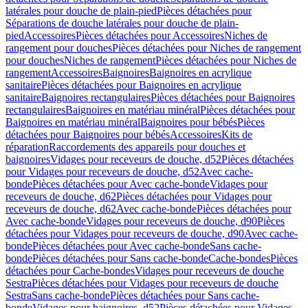
latérales pour douche de plain-pied
Pièces détachées pour
Séparations de douche latérales pour douche de plain-
pied
Accessoires
Pièces détachées pour Accessoires
Niches de
rangement pour douches
Pièces détachées pour Niches de rangement
pour douches
Niches de rangement
Pièces détachées pour Niches de
rangement
Accessoires
Baignoires
Baignoires en acrylique
sanitaire
Pièces détachées pour Baignoires en acrylique
sanitaire
Baignoires rectangulaires
Pièces détachées pour Baignoires
rectangulaires
Baignoires en matériau minéral
Pièces détachées pour
Baignoires en matériau minéral
Baignoires pour bébés
Pièces
détachées pour Baignoires pour bébés
Accessoires
Kits de
réparation
Raccordements des appareils pour douches et
baignoires
Vidages pour receveurs de douche, d52
Pièces détachées
pour Vidages pour receveurs de douche, d52
Avec cache-
bonde
Pièces détachées pour Avec cache-bonde
Vidages pour
receveurs de douche, d62
Pièces détachées pour Vidages pour
receveurs de douche, d62
Avec cache-bonde
Pièces détachées pour
Avec cache-bonde
Vidages pour receveurs de douche, d90
Pièces
détachées pour Vidages pour receveurs de douche, d90
Avec cache-
bonde
Pièces détachées pour Avec cache-bonde
Sans cache-
bonde
Pièces détachées pour Sans cache-bonde
Cache-bondes
Pièces
détachées pour Cache-bondes
Vidages pour receveurs de douche
Sestra
Pièces détachées pour Vidages pour receveurs de douche
Sestra
Sans cache-bonde
Pièces détachées pour Sans cache-
bonde
Vidages pour baignoires, d52
Pièces détachées pour Vidages