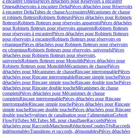
à encastrer Omega
Pièces détachées pour Réservoirs à encastrer
Omega
Réservoirs à encastrer Delta
Pièces détachées pour Réservoirs
à encastrer Delta
Tubes de chasse
Accessoires
Mécanismes de chasse
et robinets flotteurs
Robinets flotteurs
Pièces détachées pour Robinets
flotteurs
Robinets flotteurs pour réservoirs apparents
Pièces détachées
pour Robinets flotteurs pour réservoirs apparents
Robinets flotteurs
pour réservoirs à encastrer
Pièces détachées pour Robinets flotteurs
pour réservoirs à encastrer
Robinets flotteurs pour réservoirs en
céramique
Pièces détachées pour Robinets flotteurs pour réservoirs
en céramique
Robinets flotteurs pour réservoirs, universels
Pièces
détachées pour Robinets flotteurs pour réservoirs,
universels
Robinets flotteurs pour Monolith
Pièces détachées pour
Robinets flotteurs pour Monolith
Mécanismes de chasse
Pièces
détachées pour Mécanismes de chasse
Rinçage interrompable
Pièces
détachées pour Rinçage interrompable
Rinçage simple touche
Pièces
détachées pour Rinçage simple touche
Rinçage double touche
Pièces
détachées pour Rinçage double touche
Mécanismes de chasse
complets
Pièces détachées pour Mécanismes de chasse
complets
Rinçage interrompable
Pièces détachées pour Rinçage
interrompable
Rinçage simple touche
Pièces détachées pour Rinçage
simple touche
Rinçage double touche
Pièces détachées pour Rinçage
double touche
Systèmes de canalisation pour l’alimentation
Geberit
FlowFit
Tubes ML
Tubes ML pour chauffage
Raccords
Pièces
détachées pour Raccords
Manchons
Réductions
Coudes
Tés
Raccords
indémontables
Transitions et raccords, démontables
Pièces détachées