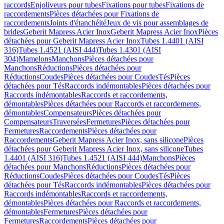
raccords
Enjoliveurs pour tubes
Fixations pour tubes
Fixations de
raccordements
Pièces détachées pour Fixations de
raccordements
Joints d'étanchéité
Jeux de vis pour assemblages de
brides
Geberit Mapress Acier Inox
Geberit Mapress Acier Inox
Pièces
détachées pour Geberit Mapress Acier Inox
Tubes 1.4401 (AISI
316)
Tubes 1.4521 (AISI 444)
Tubes 1.4301 (AISI
304)
Mamelons
Manchons
Pièces détachées pour
Manchons
Réductions
Pièces détachées pour
Réductions
Coudes
Pièces détachées pour Coudes
Tés
Pièces
détachées pour Tés
Raccords indémontables
Pièces détachées pour
Raccords indémontables
Raccords et raccordements,
démontables
Pièces détachées pour Raccords et raccordements,
démontables
Compensateurs
Pièces détachées pour
Compensateurs
Traversées
Fermetures
Pièces détachées pour
Fermetures
Raccordements
Pièces détachées pour
Raccordements
Geberit Mapress Acier Inox, sans silicone
Pièces
détachées pour Geberit Mapress Acier Inox, sans silicone
Tubes
1.4401 (AISI 316)
Tubes 1.4521 (AISI 444)
Manchons
Pièces
détachées pour Manchons
Réductions
Pièces détachées pour
Réductions
Coudes
Pièces détachées pour Coudes
Tés
Pièces
détachées pour Tés
Raccords indémontables
Pièces détachées pour
Raccords indémontables
Raccords et raccordements,
démontables
Pièces détachées pour Raccords et raccordements,
démontables
Fermetures
Pièces détachées pour
Fermetures
Raccordements
Pièces détachées pour