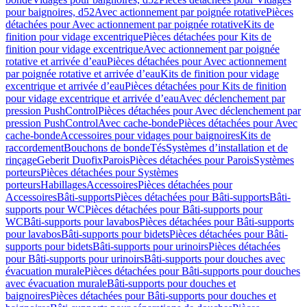
pour baignoires, d52
Avec actionnement par poignée rotative
Pièces
détachées pour Avec actionnement par poignée rotative
Kits de
finition pour vidage excentrique
Pièces détachées pour Kits de
finition pour vidage excentrique
Avec actionnement par poignée
rotative et arrivée d’eau
Pièces détachées pour Avec actionnement
par poignée rotative et arrivée d’eau
Kits de finition pour vidage
excentrique et arrivée d’eau
Pièces détachées pour Kits de finition
pour vidage excentrique et arrivée d’eau
Avec déclenchement par
pression PushControl
Pièces détachées pour Avec déclenchement par
pression PushControl
Avec cache-bonde
Pièces détachées pour Avec
cache-bonde
Accessoires pour vidages pour baignoires
Kits de
raccordement
Bouchons de bonde
Tés
Systèmes d’installation et de
rinçage
Geberit Duofix
Parois
Pièces détachées pour Parois
Systèmes
porteurs
Pièces détachées pour Systèmes
porteurs
Habillages
Accessoires
Pièces détachées pour
Accessoires
Bâti-supports
Pièces détachées pour Bâti-supports
Bâti-
supports pour WC
Pièces détachées pour Bâti-supports pour
WC
Bâti-supports pour lavabos
Pièces détachées pour Bâti-supports
pour lavabos
Bâti-supports pour bidets
Pièces détachées pour Bâti-
supports pour bidets
Bâti-supports pour urinoirs
Pièces détachées
pour Bâti-supports pour urinoirs
Bâti-supports pour douches avec
évacuation murale
Pièces détachées pour Bâti-supports pour douches
avec évacuation murale
Bâti-supports pour douches et
baignoires
Pièces détachées pour Bâti-supports pour douches et