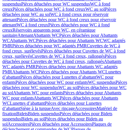
suspendus
Pièces détachées pour WC suspendus
WC à fond
creux
Pièces détachées pour WC à fond creux
WC au sol
Pièces
détachées pour WC au sol
WC à fond creux pour réservoir
attenant
Pièces détachées pour WC à fond creux pour réservoir
attenant
WC à fond creux
Pièces détachées pour WC à fond
creux
Réservoirs apparents pour WC, en céramique
sanitaire
Attenant
Abattants WC
Pièces détachées pour Abattants
WC
Abattants WC
Pièces détachées pour Abattants WC
WC adaptés
PMR
Pièces détachées pour WC adaptés PMR
Cuvettes de WC à
fond creux, surélevés
Pièces détachées pour Cuvettes de WC à fond
creux, surélevés
Cuvettes de WC à fond creux, rallongés
Pièces
détachées pour Cuvettes de WC à fond creux, rallongés
Abattants
WC adaptés PMR
Pièces détachées pour Abattants WC adaptés
PMR
Abattants WC
Pièces détachées pour Abattants WC
Lunettes
d’abattant
Pièces détachées pour Lunettes d’abattant
WC pour
enfants
Pièces détachées pour WC pour enfants
WC suspendus
Pièces
détachées pour WC suspendus
WC au sol
Pièces détachées pour WC
au sol
Abattants WC pour enfants
Pièces détachées pour Abattants
WC pour enfants
Abattants WC
Pièces détachées pour Abattants
WC
Lunettes d’abattant
Pièces détachées pour Lunettes
d’abattant
Siège à la turque
Avec rinçage
Accessoires
Matériel de
fixation
Bidets
Bidets suspendus
Pièces détachées pour Bidets
suspendus
Bidets au sol
Pièces détachées pour Bidets au
sol
Accessoires
Pièces détachées pour Accessoires
Plaques de
déclenchement et commandes de WC
Plaques de