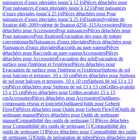
naissances d’eaux pluviales jusqu’à 12 l/s
Pièces détachées pour
Pour naissances d’eaux pluviales jusqu’à 12 l/s
Pour naissances
d’eaux pluviales jusqu’à 25 l/s
Pièces détachées pour Pour
naissances d’eaux pluviales jusqu’à 25 l/s
Fixations
Système de
fixation d40–200
Système de fixation d250–315
Accessoires
Pièces
détachées pour Accessoires
Pour naissances
Pièces détachées pour
Pour naissances
Pour fixations
Évacuation des eaux de toiture
conventionnelle
Naissances d'eaux pluviales
Pièces détachées pour
Naissances d'eaux pluviales
Raccords au pare-vapeur
Pièces
détachées pour Raccords au pare-vapeur
Accessoires
Pièces
détachées pour Accessoires
Évacuation des sols
Evacuation de
surface pour l'intérieur et l'extérieur
Pièces détachées pour
Evacuation de surface pour l'intérieur et l'extérieur
Siphons de sol
pour balcons et terrasses, 10 x 10 cm
Pièces détachées pour Siphons
de sol pour balcons et terrasses, 10 x 10 cm
Siphons de sol 13 x 13
cm
Pièces détachées pour Siphons de sol 13 x 13 cm
Grilles-avaloirs
15 x 15 cm
Pièces détachées pour Grilles-avaloirs 15 x 15
cm
Accessoires
Pièces détachées pour Accessoires
Outillages,
composants réseau et logiciels
Outillages
Outils pour Geberit
FlowFit
Pièces détachées pour Outils pour Geberit FlowFit
Outils de
sertissage manuel
Pièces détachées pour Outils de sertissage
manuel
Compatibilité des outils de sertissage [1]
Pièces détachées
pour Compatibilité des outils de sertissage [1]
Compatibilité des
outils de sertissage [2]
Pièces détachées pour Compatibilité des outils
de sertissage [2]
Outils de préparation de tubes
Pièces détachées pour