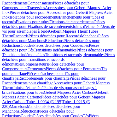
Raccordements
Compensateurs
Pièces détachées pour
Compensateurs
Traversées
Accessoires pour Geberit Mapress Acier
Inox
Pièces détachées pour Accessoires pour Geberit Mapress Acier
Inox
Isolations pour raccordements
Etanchements pour tubes et
raccords
Fixations pour tubes
Fixations de raccordements
Pièces
détachées pour Fixations de raccordements
Joints d'étanchéité
Jeux de
vis pour assemblages à bride
Geberit Mapress Therm
Tubes
Therm
Raccords
Pièces détachées pour Raccords
Manchons
Pièces
détachées pour Manchons
Réductions
Pièces détachées pour
Réductions
Coudes
Pièces détachées pour Coudes
Tés
Pièces
détachées pour Tés
Transitions indémontables
Pièces détachées pour
Transitions indémontables
Transitions et raccords, démontables
Pièces
détachées pour Transitions et raccords,
démontables
Compensateurs
Pièces détachées pour
Compensateurs
Fermetures
Pièces détachées pour Fermetures
Tés
pour chauffage
Pièces détachées pour Tés pour
chauffage
Raccordements pour chauffage
Pièces détachées pour
Raccordements pour chauffage
Accessoires pour Geberit Mapress
Therm
Joints d’étanchéité
Packs de vis pour assemblages à
bride
Fixations pour tubes
Geberit Mapress Acier Carbone
Geberit
Mapress Acier Carbone
Pièces détachées pour Geberit Mapress
Acier Carbone
Tubes 1.0034 (E 195)
Tubes 1.0215 (E
220)
Mamelons
Manchons
Pièces détachées pour
Manchons
Réductions
Pièces détachées pour
Réductions
Coudes
Pièces détachées pour Coudes
Tés
Pièces