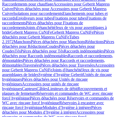
Raccordements pour chauffage
Accessoires pour Geberit Mapress
Cuivre
Pièces détachées pour Accessoires pour Geberit Mapress
Cuivre
Isolations pour raccordements
Etanchements pour tubes et
raccords
Enjoliveurs pour tubes
Fixations pour tubes
Fixations de
raccordements
Pièces détachées pour Fixations de
raccordements
Joints d'étanchéité
Jeux de vis pour assemblages à
bride
Geberit Mapress CuNiFe
Geberit Mapress CuNiFe
Pièces
détachées pour Geberit Mapress CuNiFe
Tubes
2.1972
Manchons
Pièces détachées pour Manchons
Réductions
Pièces
détachées pour Réductions
Coudes
Pièces détachées pour
Coudes
Tés
Pièces détachées pour Tés
Raccords indémontables
Pièces
détachées pour Raccords indémontables
Raccords et raccordements,
démontables
Pièces détachées pour Raccords et raccordements,
démontables
Traversées
Pièces détachées pour Traversées
Accessoires
pour Geberit Mapress CuNiFe
Joints d'étanchéité
Jeux de vis pour
assemblages de brides
Système d’hygiène Geberit
Unités de rinçage
hygiéniques
Pièces détachées pour Unités de rinçage
hygiéniques
Accessoires pour unités de rinçage
hygiéniques
Capteurs
Câbles
Limiteurs de débit
Recouvrements et
plaques de fermeture
Réservoirs et commandes de WC avec rinçage
forcé hygiénique
Pièces détachées pour Réservoirs et commandes de
WC avec rinçage forcé hygiénique
Réservoirs à encastrer avec
rinçage forcé hygiénique
Modules d’hygiène à intégrer
Pièces
détachées pour Modules d’hygiène à intégrer
Accessoires pour
réservoirs et commandes de WC avec rinçage forcé