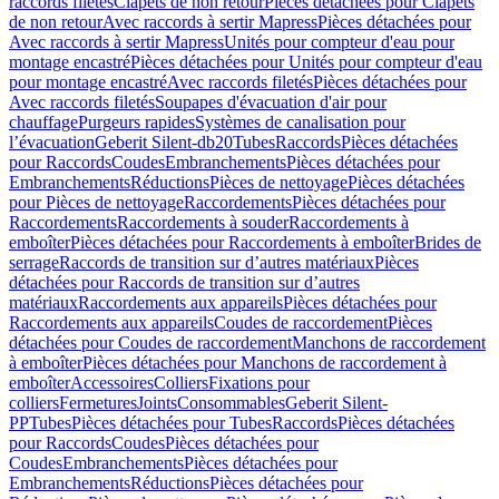
raccords filetés
Clapets de non retour
Pièces détachées pour Clapets
de non retour
Avec raccords à sertir Mapress
Pièces détachées pour
Avec raccords à sertir Mapress
Unités pour compteur d'eau pour
montage encastré
Pièces détachées pour Unités pour compteur d'eau
pour montage encastré
Avec raccords filetés
Pièces détachées pour
Avec raccords filetés
Soupapes d'évacuation d'air pour
chauffage
Purgeurs rapides
Systèmes de canalisation pour
l’évacuation
Geberit Silent-db20
Tubes
Raccords
Pièces détachées
pour Raccords
Coudes
Embranchements
Pièces détachées pour
Embranchements
Réductions
Pièces de nettoyage
Pièces détachées
pour Pièces de nettoyage
Raccordements
Pièces détachées pour
Raccordements
Raccordements à souder
Raccordements à
emboîter
Pièces détachées pour Raccordements à emboîter
Brides de
serrage
Raccords de transition sur d’autres matériaux
Pièces
détachées pour Raccords de transition sur d’autres
matériaux
Raccordements aux appareils
Pièces détachées pour
Raccordements aux appareils
Coudes de raccordement
Pièces
détachées pour Coudes de raccordement
Manchons de raccordement
à emboîter
Pièces détachées pour Manchons de raccordement à
emboîter
Accessoires
Colliers
Fixations pour
colliers
Fermetures
Joints
Consommables
Geberit Silent-
PP
Tubes
Pièces détachées pour Tubes
Raccords
Pièces détachées
pour Raccords
Coudes
Pièces détachées pour
Coudes
Embranchements
Pièces détachées pour
Embranchements
Réductions
Pièces détachées pour