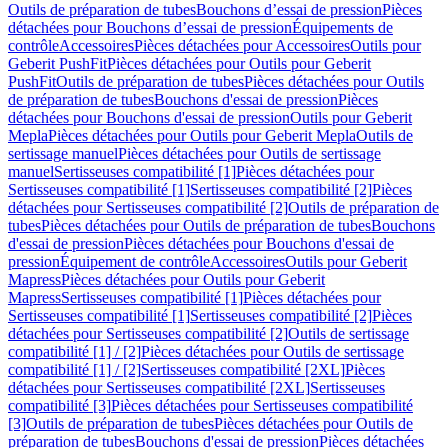
Outils de préparation de tubes
Bouchons d’essai de pression
Pièces
détachées pour Bouchons d’essai de pression
Équipements de
contrôle
Accessoires
Pièces détachées pour Accessoires
Outils pour
Geberit PushFit
Pièces détachées pour Outils pour Geberit
PushFit
Outils de préparation de tubes
Pièces détachées pour Outils
de préparation de tubes
Bouchons d'essai de pression
Pièces
détachées pour Bouchons d'essai de pression
Outils pour Geberit
Mepla
Pièces détachées pour Outils pour Geberit Mepla
Outils de
sertissage manuel
Pièces détachées pour Outils de sertissage
manuel
Sertisseuses compatibilité [1]
Pièces détachées pour
Sertisseuses compatibilité [1]
Sertisseuses compatibilité [2]
Pièces
détachées pour Sertisseuses compatibilité [2]
Outils de préparation de
tubes
Pièces détachées pour Outils de préparation de tubes
Bouchons
d'essai de pression
Pièces détachées pour Bouchons d'essai de
pression
Équipement de contrôle
Accessoires
Outils pour Geberit
Mapress
Pièces détachées pour Outils pour Geberit
Mapress
Sertisseuses compatibilité [1]
Pièces détachées pour
Sertisseuses compatibilité [1]
Sertisseuses compatibilité [2]
Pièces
détachées pour Sertisseuses compatibilité [2]
Outils de sertissage
compatibilité [1] / [2]
Pièces détachées pour Outils de sertissage
compatibilité [1] / [2]
Sertisseuses compatibilité [2XL]
Pièces
détachées pour Sertisseuses compatibilité [2XL]
Sertisseuses
compatibilité [3]
Pièces détachées pour Sertisseuses compatibilité
[3]
Outils de préparation de tubes
Pièces détachées pour Outils de
préparation de tubes
Bouchons d'essai de pression
Pièces détachées