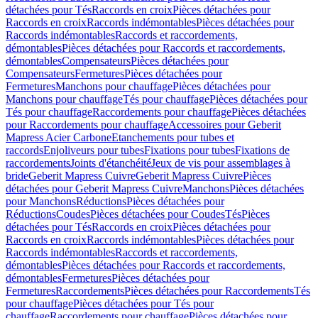
détachées pour Tés
Raccords en croix
Pièces détachées pour
Raccords en croix
Raccords indémontables
Pièces détachées pour
Raccords indémontables
Raccords et raccordements,
démontables
Pièces détachées pour Raccords et raccordements,
démontables
Compensateurs
Pièces détachées pour
Compensateurs
Fermetures
Pièces détachées pour
Fermetures
Manchons pour chauffage
Pièces détachées pour
Manchons pour chauffage
Tés pour chauffage
Pièces détachées pour
Tés pour chauffage
Raccordements pour chauffage
Pièces détachées
pour Raccordements pour chauffage
Accessoires pour Geberit
Mapress Acier Carbone
Etanchements pour tubes et
raccords
Enjoliveurs pour tubes
Fixations pour tubes
Fixations de
raccordements
Joints d'étanchéité
Jeux de vis pour assemblages à
bride
Geberit Mapress Cuivre
Geberit Mapress Cuivre
Pièces
détachées pour Geberit Mapress Cuivre
Manchons
Pièces détachées
pour Manchons
Réductions
Pièces détachées pour
Réductions
Coudes
Pièces détachées pour Coudes
Tés
Pièces
détachées pour Tés
Raccords en croix
Pièces détachées pour
Raccords en croix
Raccords indémontables
Pièces détachées pour
Raccords indémontables
Raccords et raccordements,
démontables
Pièces détachées pour Raccords et raccordements,
démontables
Fermetures
Pièces détachées pour
Fermetures
Raccordements
Pièces détachées pour Raccordements
Tés
pour chauffage
Pièces détachées pour Tés pour
chauffage
Raccordements pour chauffage
Pièces détachées pour