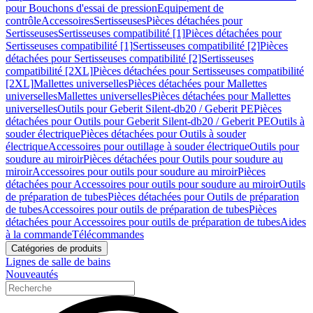
pour Bouchons d'essai de pression
Equipement de
contrôle
Accessoires
Sertisseuses
Pièces détachées pour
Sertisseuses
Sertisseuses compatibilité [1]
Pièces détachées pour
Sertisseuses compatibilité [1]
Sertisseuses compatibilité [2]
Pièces
détachées pour Sertisseuses compatibilité [2]
Sertisseuses
compatibilité [2XL]
Pièces détachées pour Sertisseuses compatibilité
[2XL]
Mallettes universelles
Pièces détachées pour Mallettes
universelles
Mallettes universelles
Pièces détachées pour Mallettes
universelles
Outils pour Geberit Silent-db20 / Geberit PE
Pièces
détachées pour Outils pour Geberit Silent-db20 / Geberit PE
Outils à
souder électrique
Pièces détachées pour Outils à souder
électrique
Accessoires pour outillage à souder électrique
Outils pour
soudure au miroir
Pièces détachées pour Outils pour soudure au
miroir
Accessoires pour outils pour soudure au miroir
Pièces
détachées pour Accessoires pour outils pour soudure au miroir
Outils
de préparation de tubes
Pièces détachées pour Outils de préparation
de tubes
Accessoires pour outils de préparation de tubes
Pièces
détachées pour Accessoires pour outils de préparation de tubes
Aides
à la commande
Télécommandes
Catégories de produits
Lignes de salle de bains
Nouveautés