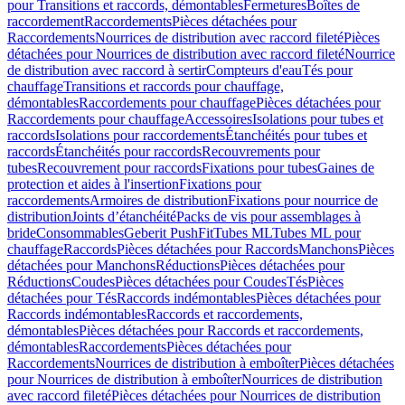
pour Transitions et raccords, démontables
Fermetures
Boîtes de
raccordement
Raccordements
Pièces détachées pour
Raccordements
Nourrices de distribution avec raccord fileté
Pièces
détachées pour Nourrices de distribution avec raccord fileté
Nourrice
de distribution avec raccord à sertir
Compteurs d'eau
Tés pour
chauffage
Transitions et raccords pour chauffage,
démontables
Raccordements pour chauffage
Pièces détachées pour
Raccordements pour chauffage
Accessoires
Isolations pour tubes et
raccords
Isolations pour raccordements
Étanchéités pour tubes et
raccords
Étanchéités pour raccords
Recouvrements pour
tubes
Recouvrement pour raccords
Fixations pour tubes
Gaines de
protection et aides à l'insertion
Fixations pour
raccordements
Armoires de distribution
Fixations pour nourrice de
distribution
Joints d’étanchéité
Packs de vis pour assemblages à
bride
Consommables
Geberit PushFit
Tubes ML
Tubes ML pour
chauffage
Raccords
Pièces détachées pour Raccords
Manchons
Pièces
détachées pour Manchons
Réductions
Pièces détachées pour
Réductions
Coudes
Pièces détachées pour Coudes
Tés
Pièces
détachées pour Tés
Raccords indémontables
Pièces détachées pour
Raccords indémontables
Raccords et raccordements,
démontables
Pièces détachées pour Raccords et raccordements,
démontables
Raccordements
Pièces détachées pour
Raccordements
Nourrices de distribution à emboîter
Pièces détachées
pour Nourrices de distribution à emboîter
Nourrices de distribution
avec raccord fileté
Pièces détachées pour Nourrices de distribution