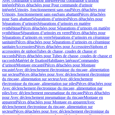
Avec commande d'urinoir intégrée
Pour commande d'urinoir
intégrée
Pièces détachées pour Pour commande d'urinoir
intégrée
Urinoirs, fonctionnement sans eau
Pièces détachées pour
Urinoirs, fonctionnement sans eau
Sans abattant
Pièces détachées
pour Sans abattant
Séparations d’urinoirs
Pièces détachées pour
Séparations d’urinoirs
Séparations d’urinoirs en matière
synthétique
Pièces détachées pour Séparations d’urinoirs en matière
synthétique
Séparations d’urinoirs en verre
Pièces détachées pour
Séparations d’urinoirs en verre
Séparations d’urinoirs en céramique
sanitaire
Pièces détachées pour Séparations d’urinoirs en céramique
sanitaire
Accessoires
Pièces détachées pour Accessoires
Siphons et
accessoires de siphon
Tubes de chasse, coudes de chasse et
raccords
Pièces détachées pour Tubes de chasse, coudes de chasse et
raccords
Matériel de fixation
Habillages latéraux
Commandes
dʼurinoir
Montage encastré
Pièces détachées pour Montage
encastré
Avec déclenchement électronique du rinçage, alimentation
sur secteur
Pièces détachées pour Avec déclenchement électronique
du rinçage, alimentation sur secteur
Avec déclenchement
électronique du rinçage, alimentation par piles
Pièces détachées pour
Avec déclenchement électronique du rinçage, alimentation par
piles
Avec déclenchement pneumatique du rinçage
Pièces détachées
pour Avec déclenchement pneumatique du rinçage
Montage en
apparent
Pièces détachées pour Montage en apparent
Avec
déclenchement électronique du rinçage, alimentation sur
secteur
Pièces détachées pour Avec déclenchement électronique du