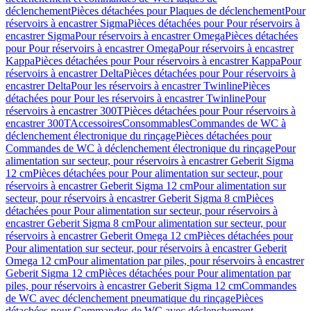
déclenchement
Pièces détachées pour Plaques de déclenchement
Pour
réservoirs à encastrer Sigma
Pièces détachées pour Pour réservoirs à
encastrer Sigma
Pour réservoirs à encastrer Omega
Pièces détachées
pour Pour réservoirs à encastrer Omega
Pour réservoirs à encastrer
Kappa
Pièces détachées pour Pour réservoirs à encastrer Kappa
Pour
réservoirs à encastrer Delta
Pièces détachées pour Pour réservoirs à
encastrer Delta
Pour les réservoirs à encastrer Twinline
Pièces
détachées pour Pour les réservoirs à encastrer Twinline
Pour
réservoirs à encastrer 300T
Pièces détachées pour Pour réservoirs à
encastrer 300T
Accessoires
Consommables
Commandes de WC à
déclenchement électronique du rinçage
Pièces détachées pour
Commandes de WC à déclenchement électronique du rinçage
Pour
alimentation sur secteur, pour réservoirs à encastrer Geberit Sigma
12 cm
Pièces détachées pour Pour alimentation sur secteur, pour
réservoirs à encastrer Geberit Sigma 12 cm
Pour alimentation sur
secteur, pour réservoirs à encastrer Geberit Sigma 8 cm
Pièces
détachées pour Pour alimentation sur secteur, pour réservoirs à
encastrer Geberit Sigma 8 cm
Pour alimentation sur secteur, pour
réservoirs à encastrer Geberit Omega 12 cm
Pièces détachées pour
Pour alimentation sur secteur, pour réservoirs à encastrer Geberit
Omega 12 cm
Pour alimentation par piles, pour réservoirs à encastrer
Geberit Sigma 12 cm
Pièces détachées pour Pour alimentation par
piles, pour réservoirs à encastrer Geberit Sigma 12 cm
Commandes
de WC avec déclenchement pneumatique du rinçage
Pièces
détachées pour Commandes de WC avec déclenchement