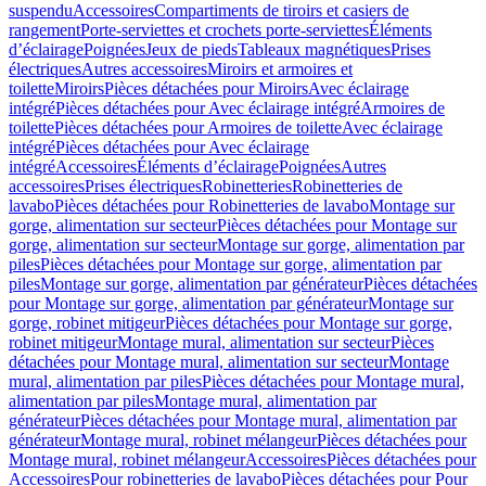
suspendu
Accessoires
Compartiments de tiroirs et casiers de
rangement
Porte-serviettes et crochets porte-serviettes
Éléments
d’éclairage
Poignées
Jeux de pieds
Tableaux magnétiques
Prises
électriques
Autres accessoires
Miroirs et armoires et
toilette
Miroirs
Pièces détachées pour Miroirs
Avec éclairage
intégré
Pièces détachées pour Avec éclairage intégré
Armoires de
toilette
Pièces détachées pour Armoires de toilette
Avec éclairage
intégré
Pièces détachées pour Avec éclairage
intégré
Accessoires
Éléments d’éclairage
Poignées
Autres
accessoires
Prises électriques
Robinetteries
Robinetteries de
lavabo
Pièces détachées pour Robinetteries de lavabo
Montage sur
gorge, alimentation sur secteur
Pièces détachées pour Montage sur
gorge, alimentation sur secteur
Montage sur gorge, alimentation par
piles
Pièces détachées pour Montage sur gorge, alimentation par
piles
Montage sur gorge, alimentation par générateur
Pièces détachées
pour Montage sur gorge, alimentation par générateur
Montage sur
gorge, robinet mitigeur
Pièces détachées pour Montage sur gorge,
robinet mitigeur
Montage mural, alimentation sur secteur
Pièces
détachées pour Montage mural, alimentation sur secteur
Montage
mural, alimentation par piles
Pièces détachées pour Montage mural,
alimentation par piles
Montage mural, alimentation par
générateur
Pièces détachées pour Montage mural, alimentation par
générateur
Montage mural, robinet mélangeur
Pièces détachées pour
Montage mural, robinet mélangeur
Accessoires
Pièces détachées pour
Accessoires
Pour robinetteries de lavabo
Pièces détachées pour Pour