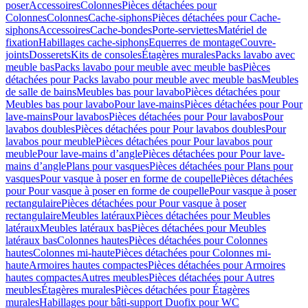
poser
Accessoires
Colonnes
Pièces détachées pour
Colonnes
Colonnes
Cache-siphons
Pièces détachées pour Cache-
siphons
Accessoires
Cache-bondes
Porte-serviettes
Matériel de
fixation
Habillages cache-siphons
Equerres de montage
Couvre-
joints
Dosserets
Kits de consoles
Étagères murales
Packs lavabo avec
meuble bas
Packs lavabo pour meuble avec meuble bas
Pièces
détachées pour Packs lavabo pour meuble avec meuble bas
Meubles
de salle de bains
Meubles bas pour lavabo
Pièces détachées pour
Meubles bas pour lavabo
Pour lave-mains
Pièces détachées pour Pour
lave-mains
Pour lavabos
Pièces détachées pour Pour lavabos
Pour
lavabos doubles
Pièces détachées pour Pour lavabos doubles
Pour
lavabos pour meuble
Pièces détachées pour Pour lavabos pour
meuble
Pour lave-mains d’angle
Pièces détachées pour Pour lave-
mains d’angle
Plans pour vasques
Pièces détachées pour Plans pour
vasques
Pour vasque à poser en forme de coupelle
Pièces détachées
pour Pour vasque à poser en forme de coupelle
Pour vasque à poser
rectangulaire
Pièces détachées pour Pour vasque à poser
rectangulaire
Meubles latéraux
Pièces détachées pour Meubles
latéraux
Meubles latéraux bas
Pièces détachées pour Meubles
latéraux bas
Colonnes hautes
Pièces détachées pour Colonnes
hautes
Colonnes mi-haute
Pièces détachées pour Colonnes mi-
haute
Armoires hautes compactes
Pièces détachées pour Armoires
hautes compactes
Autres meubles
Pièces détachées pour Autres
meubles
Étagères murales
Pièces détachées pour Étagères
murales
Habillages pour bâti-support Duofix pour WC