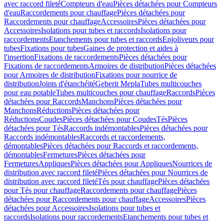
avec raccord fileté
Compteurs d'eau
Pièces détachées pour Compteurs
d'eau
Raccordements pour chauffage
Pièces détachées pour
Raccordements pour chauffage
Accessoires
Pièces détachées pour
Accessoires
Isolations pour tubes et raccords
Isolations pour
raccordements
Etanchements pour tubes et raccords
Enjoliveurs pour
tubes
Fixations pour tubes
Gaines de protection et aides à
l'insertion
Fixations de raccordements
Pièces détachées pour
Fixations de raccordements
Armoires de distribution
Pièces détachées
pour Armoires de distribution
Fixations pour nourrice de
distribution
Joints d'étanchéité
Geberit Mepla
Tubes multicouches
pour eau potable
Tubes multicouches pour chauffage
Raccords
Pièces
détachées pour Raccords
Manchons
Pièces détachées pour
Manchons
Réductions
Pièces détachées pour
Réductions
Coudes
Pièces détachées pour Coudes
Tés
Pièces
détachées pour Tés
Raccords indémontables
Pièces détachées pour
Raccords indémontables
Raccords et raccordements,
démontables
Pièces détachées pour Raccords et raccordements,
démontables
Fermetures
Pièces détachées pour
Fermetures
Appliques
Pièces détachées pour Appliques
Nourrices de
distribution avec raccord fileté
Pièces détachées pour Nourrices de
distribution avec raccord fileté
Tés pour chauffage
Pièces détachées
pour Tés pour chauffage
Raccordements pour chauffage
Pièces
détachées pour Raccordements pour chauffage
Accessoires
Pièces
détachées pour Accessoires
Isolations pour tubes et
raccords
Isolations pour raccordements
Etanchements pour tubes et