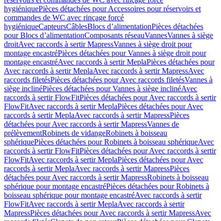
hygiénique
Pièces détachées pour Accessoires pour réservoirs et
commandes de WC avec rinçage forcé
hygiénique
Capteurs
Câbles
Blocs d’alimentation
Pièces détachées
pour Blocs d’alimentation
Composants réseau
Vannes
Vannes à siège
droit
Avec raccords à sertir Mapress
Vannes à siège droit pour
montage encastré
Pièces détachées pour Vannes à siège droit pour
montage encastré
Avec raccords à sertir Mepla
Pièces détachées pour
Avec raccords à sertir Mepla
Avec raccords à sertir Mapress
Avec
raccords filetés
Pièces détachées pour Avec raccords filetés
Vannes à
siège incliné
Pièces détachées pour Vannes à siège incliné
Avec
raccords à sertir FlowFit
Pièces détachées pour Avec raccords à sertir
FlowFit
Avec raccords à sertir Mepla
Pièces détachées pour Avec
raccords à sertir Mepla
Avec raccords à sertir Mapress
Pièces
détachées pour Avec raccords à sertir Mapress
Vannes de
prélèvement
Robinets de vidange
Robinets à boisseau
sphérique
Pièces détachées pour Robinets à boisseau sphérique
Avec
raccords à sertir FlowFit
Pièces détachées pour Avec raccords à sertir
FlowFit
Avec raccords à sertir Mepla
Pièces détachées pour Avec
raccords à sertir Mepla
Avec raccords à sertir Mapress
Pièces
détachées pour Avec raccords à sertir Mapress
Robinets à boisseau
sphérique pour montage encastré
Pièces détachées pour Robinets à
boisseau sphérique pour montage encastré
Avec raccords à sertir
FlowFit
Avec raccords à sertir Mepla
Avec raccords à sertir
Mapress
Pièces détachées pour Avec raccords à sertir Mapress
Avec