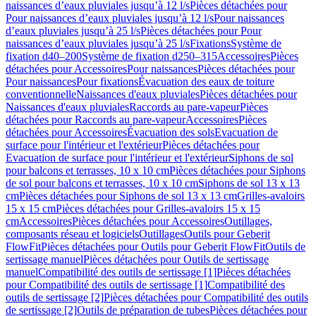
naissances d’eaux pluviales jusqu’à 12 l/s
Pièces détachées pour
Pour naissances d’eaux pluviales jusqu’à 12 l/s
Pour naissances
d’eaux pluviales jusqu’à 25 l/s
Pièces détachées pour Pour
naissances d’eaux pluviales jusqu’à 25 l/s
Fixations
Système de
fixation d40–200
Système de fixation d250–315
Accessoires
Pièces
détachées pour Accessoires
Pour naissances
Pièces détachées pour
Pour naissances
Pour fixations
Évacuation des eaux de toiture
conventionnelle
Naissances d'eaux pluviales
Pièces détachées pour
Naissances d'eaux pluviales
Raccords au pare-vapeur
Pièces
détachées pour Raccords au pare-vapeur
Accessoires
Pièces
détachées pour Accessoires
Évacuation des sols
Evacuation de
surface pour l'intérieur et l'extérieur
Pièces détachées pour
Evacuation de surface pour l'intérieur et l'extérieur
Siphons de sol
pour balcons et terrasses, 10 x 10 cm
Pièces détachées pour Siphons
de sol pour balcons et terrasses, 10 x 10 cm
Siphons de sol 13 x 13
cm
Pièces détachées pour Siphons de sol 13 x 13 cm
Grilles-avaloirs
15 x 15 cm
Pièces détachées pour Grilles-avaloirs 15 x 15
cm
Accessoires
Pièces détachées pour Accessoires
Outillages,
composants réseau et logiciels
Outillages
Outils pour Geberit
FlowFit
Pièces détachées pour Outils pour Geberit FlowFit
Outils de
sertissage manuel
Pièces détachées pour Outils de sertissage
manuel
Compatibilité des outils de sertissage [1]
Pièces détachées
pour Compatibilité des outils de sertissage [1]
Compatibilité des
outils de sertissage [2]
Pièces détachées pour Compatibilité des outils
de sertissage [2]
Outils de préparation de tubes
Pièces détachées pour