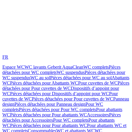
FR
Espace WC
WC lavants Geberit AquaClean
WC complets
Pièces
détachées pour WC complets
WC suspendus
Pièces détachées pour
WC suspendus
WC au sol
Pièces détachées pour WC au sol
Abattants
WC
Pièces détachées pour Abattants WC
Pour cuvettes de WC
Pièces
détachées pour Pour cuvettes de WC
Dispositifs d’appoint pour
WC
Pièces détachées pour Dispositifs d’appoint pour WC
Pour
cuvettes de WC
Pièces détachées pour Pour cuvettes de WC
Panneau
design
Pièces détachées pour Panneau design
Pour WC
complets
Pièces détachées pour Pour WC complets
Pour abattants
WC
Pièces détachées pour Pour abattants WC
Accessoires
Pièces
détachées pour Accessoires
Pour WC complets
Pour abattants
WC
Pièces détachées pour Pour abattants WC
Pour abattants WC et
WC complets
Consommables
WC et abattants WC
WC