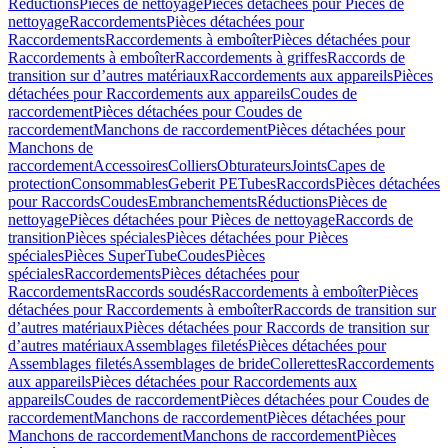
Réductions
Pièces de nettoyage
Pièces détachées pour Pièces de
nettoyage
Raccordements
Pièces détachées pour
Raccordements
Raccordements à emboîter
Pièces détachées pour
Raccordements à emboîter
Raccordements à griffes
Raccords de
transition sur d’autres matériaux
Raccordements aux appareils
Pièces
détachées pour Raccordements aux appareils
Coudes de
raccordement
Pièces détachées pour Coudes de
raccordement
Manchons de raccordement
Pièces détachées pour
Manchons de
raccordement
Accessoires
Colliers
Obturateurs
Joints
Capes de
protection
Consommables
Geberit PE
Tubes
Raccords
Pièces détachées
pour Raccords
Coudes
Embranchements
Réductions
Pièces de
nettoyage
Pièces détachées pour Pièces de nettoyage
Raccords de
transition
Pièces spéciales
Pièces détachées pour Pièces
spéciales
Pièces SuperTube
Coudes
Pièces
spéciales
Raccordements
Pièces détachées pour
Raccordements
Raccords soudés
Raccordements à emboîter
Pièces
détachées pour Raccordements à emboîter
Raccords de transition sur
d’autres matériaux
Pièces détachées pour Raccords de transition sur
d’autres matériaux
Assemblages filetés
Pièces détachées pour
Assemblages filetés
Assemblages de bride
Collerettes
Raccordements
aux appareils
Pièces détachées pour Raccordements aux
appareils
Coudes de raccordement
Pièces détachées pour Coudes de
raccordement
Manchons de raccordement
Pièces détachées pour
Manchons de raccordement
Manchons de raccordement
Pièces