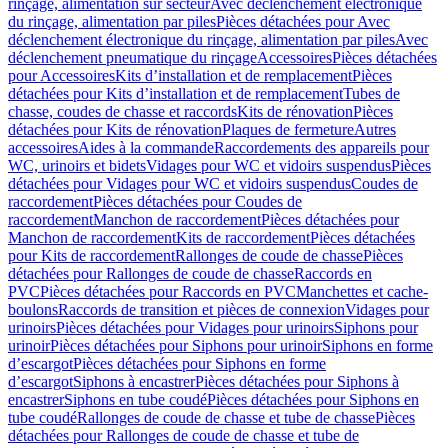
rinçage, alimentation sur secteur
Avec déclenchement électronique
du rinçage, alimentation par piles
Pièces détachées pour Avec
déclenchement électronique du rinçage, alimentation par piles
Avec
déclenchement pneumatique du rinçage
Accessoires
Pièces détachées
pour Accessoires
Kits d’installation et de remplacement
Pièces
détachées pour Kits d’installation et de remplacement
Tubes de
chasse, coudes de chasse et raccords
Kits de rénovation
Pièces
détachées pour Kits de rénovation
Plaques de fermeture
Autres
accessoires
Aides à la commande
Raccordements des appareils pour
WC, urinoirs et bidets
Vidages pour WC et vidoirs suspendus
Pièces
détachées pour Vidages pour WC et vidoirs suspendus
Coudes de
raccordement
Pièces détachées pour Coudes de
raccordement
Manchon de raccordement
Pièces détachées pour
Manchon de raccordement
Kits de raccordement
Pièces détachées
pour Kits de raccordement
Rallonges de coude de chasse
Pièces
détachées pour Rallonges de coude de chasse
Raccords en
PVC
Pièces détachées pour Raccords en PVC
Manchettes et cache-
boulons
Raccords de transition et pièces de connexion
Vidages pour
urinoirs
Pièces détachées pour Vidages pour urinoirs
Siphons pour
urinoir
Pièces détachées pour Siphons pour urinoir
Siphons en forme
d’escargot
Pièces détachées pour Siphons en forme
d’escargot
Siphons à encastrer
Pièces détachées pour Siphons à
encastrer
Siphons en tube coudé
Pièces détachées pour Siphons en
tube coudé
Rallonges de coude de chasse et tube de chasse
Pièces
détachées pour Rallonges de coude de chasse et tube de