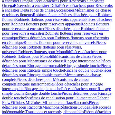
à encastrer Omega
Pièces détachées pour Réservoirs à encastrer
Omega
Réservoirs à encastrer Delta
Pièces détachées pour Réservoirs
à encastrer Delta
Tubes de chasse
Accessoires
Mécanismes de chasse
et robinets flotteurs
Robinets flotteurs
Pièces détachées pour Robinets
flotteurs
Robinets flotteurs pour réservoirs apparents
Pièces détachées
pour Robinets flotteurs pour réservoirs apparents
Robinets flotteurs
pour réservoirs à encastrer
Pièces détachées pour Robinets flotteurs
pour réservoirs à encastrer
Robinets flotteurs pour réservoirs en
céramique
Pièces détachées pour Robinets flotteurs pour réservoirs
en céramique
Robinets flotteurs pour réservoirs, universels
Pièces
détachées pour Robinets flotteurs pour réservoirs,
universels
Robinets flotteurs pour Monolith
Pièces détachées pour
Robinets flotteurs pour Monolith
Mécanismes de chasse
Pièces
détachées pour Mécanismes de chasse
Rinçage interrompable
Pièces
détachées pour Rinçage interrompable
Rinçage simple touche
Pièces
détachées pour Rinçage simple touche
Rinçage double touche
Pièces
détachées pour Rinçage double touche
Mécanismes de chasse
complets
Pièces détachées pour Mécanismes de chasse
complets
Rinçage interrompable
Pièces détachées pour Rinçage
interrompable
Rinçage simple touche
Pièces détachées pour Rinçage
simple touche
Rinçage double touche
Pièces détachées pour Rinçage
double touche
Systèmes de canalisation pour l’alimentation
Geberit
FlowFit
Tubes ML
Tubes ML pour chauffage
Raccords
Pièces
détachées pour Raccords
Manchons
Réductions
Coudes
Tés
Raccords
indémontables
Transitions et raccords, démontables
Pièces détachées