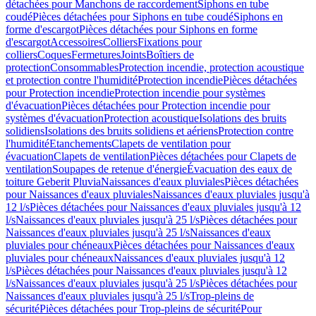
détachées pour Manchons de raccordement
Siphons en tube
coudé
Pièces détachées pour Siphons en tube coudé
Siphons en
forme d'escargot
Pièces détachées pour Siphons en forme
d'escargot
Accessoires
Colliers
Fixations pour
colliers
Coques
Fermetures
Joints
Boîtiers de
protection
Consommables
Protection incendie, protection acoustique
et protection contre l'humidité
Protection incendie
Pièces détachées
pour Protection incendie
Protection incendie pour systèmes
d'évacuation
Pièces détachées pour Protection incendie pour
systèmes d'évacuation
Protection acoustique
Isolations des bruits
solidiens
Isolations des bruits solidiens et aériens
Protection contre
l'humidité
Etanchements
Clapets de ventilation pour
évacuation
Clapets de ventilation
Pièces détachées pour Clapets de
ventilation
Soupapes de retenue d'énergie
Évacuation des eaux de
toiture Geberit Pluvia
Naissances d'eaux pluviales
Pièces détachées
pour Naissances d'eaux pluviales
Naissances d'eaux pluviales jusqu'à
12 l/s
Pièces détachées pour Naissances d'eaux pluviales jusqu'à 12
l/s
Naissances d'eaux pluviales jusqu'à 25 l/s
Pièces détachées pour
Naissances d'eaux pluviales jusqu'à 25 l/s
Naissances d'eaux
pluviales pour chéneaux
Pièces détachées pour Naissances d'eaux
pluviales pour chéneaux
Naissances d'eaux pluviales jusqu'à 12
l/s
Pièces détachées pour Naissances d'eaux pluviales jusqu'à 12
l/s
Naissances d'eaux pluviales jusqu'à 25 l/s
Pièces détachées pour
Naissances d'eaux pluviales jusqu'à 25 l/s
Trop-pleins de
sécurité
Pièces détachées pour Trop-pleins de sécurité
Pour