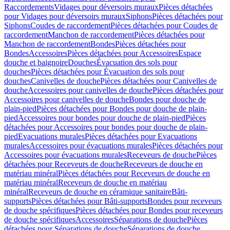
Raccordements
Vidages pour déversoirs muraux
Pièces détachées
pour Vidages pour déversoirs muraux
Siphons
Pièces détachées pour
Siphons
Coudes de raccordement
Pièces détachées pour Coudes de
raccordement
Manchon de raccordement
Pièces détachées pour
Manchon de raccordement
Bondes
Pièces détachées pour
Bondes
Accessoires
Pièces détachées pour Accessoires
Espace
douche et baignoire
Douches
Évacuation des sols pour
douches
Pièces détachées pour Évacuation des sols pour
douches
Canivelles de douche
Pièces détachées pour Canivelles de
douche
Accessoires pour canivelles de douche
Pièces détachées pour
Accessoires pour canivelles de douche
Bondes pour douche de
plain-pied
Pièces détachées pour Bondes pour douche de plain-
pied
Accessoires pour bondes pour douche de plain-pied
Pièces
détachées pour Accessoires pour bondes pour douche de plain-
pied
Evacuations murales
Pièces détachées pour Evacuations
murales
Accessoires pour évacuations murales
Pièces détachées pour
Accessoires pour évacuations murales
Receveurs de douche
Pièces
détachées pour Receveurs de douche
Receveurs de douche en
matériau minéral
Pièces détachées pour Receveurs de douche en
matériau minéral
Receveurs de douche en matériau
minéral
Receveurs de douche en céramique sanitaire
Bâti-
supports
Pièces détachées pour Bâti-supports
Bondes pour receveurs
de douche spécifiques
Pièces détachées pour Bondes pour receveurs
de douche spécifiques
Accessoires
Séparations de douche
Pièces
détachées pour Séparations de douche
Séparations de douche