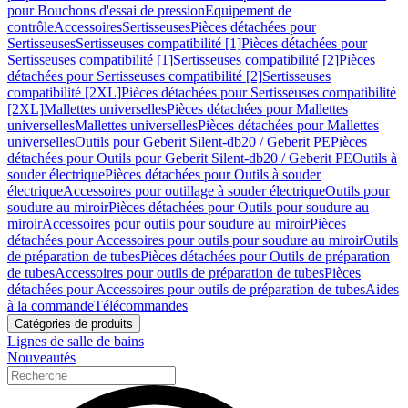
pour Bouchons d'essai de pression
Equipement de
contrôle
Accessoires
Sertisseuses
Pièces détachées pour
Sertisseuses
Sertisseuses compatibilité [1]
Pièces détachées pour
Sertisseuses compatibilité [1]
Sertisseuses compatibilité [2]
Pièces
détachées pour Sertisseuses compatibilité [2]
Sertisseuses
compatibilité [2XL]
Pièces détachées pour Sertisseuses compatibilité
[2XL]
Mallettes universelles
Pièces détachées pour Mallettes
universelles
Mallettes universelles
Pièces détachées pour Mallettes
universelles
Outils pour Geberit Silent-db20 / Geberit PE
Pièces
détachées pour Outils pour Geberit Silent-db20 / Geberit PE
Outils à
souder électrique
Pièces détachées pour Outils à souder
électrique
Accessoires pour outillage à souder électrique
Outils pour
soudure au miroir
Pièces détachées pour Outils pour soudure au
miroir
Accessoires pour outils pour soudure au miroir
Pièces
détachées pour Accessoires pour outils pour soudure au miroir
Outils
de préparation de tubes
Pièces détachées pour Outils de préparation
de tubes
Accessoires pour outils de préparation de tubes
Pièces
détachées pour Accessoires pour outils de préparation de tubes
Aides
à la commande
Télécommandes
Catégories de produits
Lignes de salle de bains
Nouveautés