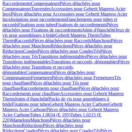
Raccordements
Compensateurs
Pièces détachées pour
Compensateurs
Traversées
Accessoires pour Geberit Mapress Acier
Inox
Pièces détachées pour Accessoires pour Geberit Mapress Acier
Inox
Isolations pour raccordements
Etanchements pour tubes et
raccords
Fixations pour tubes
Fixations de raccordements
Pièces
détachées pour Fixations de raccordements
Joints d'étanchéité
Jeux de
vis pour assemblages à bride
Geberit Mapress Therm
Tubes
Therm
Raccords
Pièces détachées pour Raccords
Manchons
Pièces
détachées pour Manchons
Réductions
Pièces détachées pour
Réductions
Coudes
Pièces détachées pour Coudes
Tés
Pièces
détachées pour Tés
Transitions indémontables
Pièces détachées pour
Transitions indémontables
Transitions et raccords, démontables
Pièces
détachées pour Transitions et raccords,
démontables
Compensateurs
Pièces détachées pour
Compensateurs
Fermetures
Pièces détachées pour Fermetures
Tés
pour chauffage
Pièces détachées pour Tés pour
chauffage
Raccordements pour chauffage
Pièces détachées pour
Raccordements pour chauffage
Accessoires pour Geberit Mapress
Therm
Joints d’étanchéité
Packs de vis pour assemblages à
bride
Fixations pour tubes
Geberit Mapress Acier Carbone
Geberit
Mapress Acier Carbone
Pièces détachées pour Geberit Mapress
Acier Carbone
Tubes 1.0034 (E 195)
Tubes 1.0215 (E
220)
Mamelons
Manchons
Pièces détachées pour
Manchons
Réductions
Pièces détachées pour
Réductions
Coudes
Pièces détachées pour Coudes
Tés
Pièces