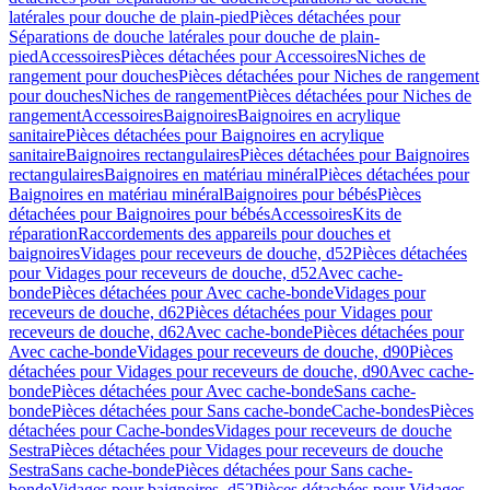
latérales pour douche de plain-pied
Pièces détachées pour
Séparations de douche latérales pour douche de plain-
pied
Accessoires
Pièces détachées pour Accessoires
Niches de
rangement pour douches
Pièces détachées pour Niches de rangement
pour douches
Niches de rangement
Pièces détachées pour Niches de
rangement
Accessoires
Baignoires
Baignoires en acrylique
sanitaire
Pièces détachées pour Baignoires en acrylique
sanitaire
Baignoires rectangulaires
Pièces détachées pour Baignoires
rectangulaires
Baignoires en matériau minéral
Pièces détachées pour
Baignoires en matériau minéral
Baignoires pour bébés
Pièces
détachées pour Baignoires pour bébés
Accessoires
Kits de
réparation
Raccordements des appareils pour douches et
baignoires
Vidages pour receveurs de douche, d52
Pièces détachées
pour Vidages pour receveurs de douche, d52
Avec cache-
bonde
Pièces détachées pour Avec cache-bonde
Vidages pour
receveurs de douche, d62
Pièces détachées pour Vidages pour
receveurs de douche, d62
Avec cache-bonde
Pièces détachées pour
Avec cache-bonde
Vidages pour receveurs de douche, d90
Pièces
détachées pour Vidages pour receveurs de douche, d90
Avec cache-
bonde
Pièces détachées pour Avec cache-bonde
Sans cache-
bonde
Pièces détachées pour Sans cache-bonde
Cache-bondes
Pièces
détachées pour Cache-bondes
Vidages pour receveurs de douche
Sestra
Pièces détachées pour Vidages pour receveurs de douche
Sestra
Sans cache-bonde
Pièces détachées pour Sans cache-
bonde
Vidages pour baignoires, d52
Pièces détachées pour Vidages