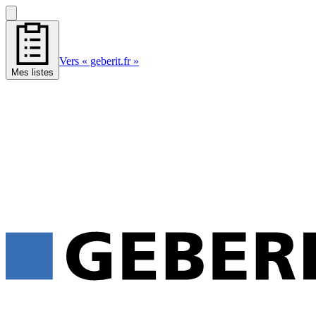
Vers « geberit.fr »
Mes listes