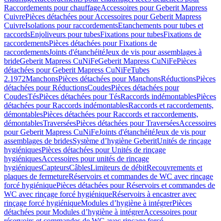
Raccordements pour chauffage
Accessoires pour Geberit Mapress
Cuivre
Pièces détachées pour Accessoires pour Geberit Mapress
Cuivre
Isolations pour raccordements
Etanchements pour tubes et
raccords
Enjoliveurs pour tubes
Fixations pour tubes
Fixations de
raccordements
Pièces détachées pour Fixations de
raccordements
Joints d'étanchéité
Jeux de vis pour assemblages à
bride
Geberit Mapress CuNiFe
Geberit Mapress CuNiFe
Pièces
détachées pour Geberit Mapress CuNiFe
Tubes
2.1972
Manchons
Pièces détachées pour Manchons
Réductions
Pièces
détachées pour Réductions
Coudes
Pièces détachées pour
Coudes
Tés
Pièces détachées pour Tés
Raccords indémontables
Pièces
détachées pour Raccords indémontables
Raccords et raccordements,
démontables
Pièces détachées pour Raccords et raccordements,
démontables
Traversées
Pièces détachées pour Traversées
Accessoires
pour Geberit Mapress CuNiFe
Joints d'étanchéité
Jeux de vis pour
assemblages de brides
Système d’hygiène Geberit
Unités de rinçage
hygiéniques
Pièces détachées pour Unités de rinçage
hygiéniques
Accessoires pour unités de rinçage
hygiéniques
Capteurs
Câbles
Limiteurs de débit
Recouvrements et
plaques de fermeture
Réservoirs et commandes de WC avec rinçage
forcé hygiénique
Pièces détachées pour Réservoirs et commandes de
WC avec rinçage forcé hygiénique
Réservoirs à encastrer avec
rinçage forcé hygiénique
Modules d’hygiène à intégrer
Pièces
détachées pour Modules d’hygiène à intégrer
Accessoires pour
réservoirs et commandes de WC avec rinçage forcé