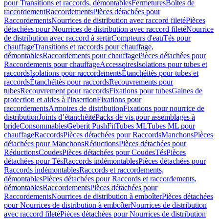
pour Transitions et raccords, démontables
Fermetures
Boîtes de
raccordement
Raccordements
Pièces détachées pour
Raccordements
Nourrices de distribution avec raccord fileté
Pièces
détachées pour Nourrices de distribution avec raccord fileté
Nourrice
de distribution avec raccord à sertir
Compteurs d'eau
Tés pour
chauffage
Transitions et raccords pour chauffage,
démontables
Raccordements pour chauffage
Pièces détachées pour
Raccordements pour chauffage
Accessoires
Isolations pour tubes et
raccords
Isolations pour raccordements
Étanchéités pour tubes et
raccords
Étanchéités pour raccords
Recouvrements pour
tubes
Recouvrement pour raccords
Fixations pour tubes
Gaines de
protection et aides à l'insertion
Fixations pour
raccordements
Armoires de distribution
Fixations pour nourrice de
distribution
Joints d’étanchéité
Packs de vis pour assemblages à
bride
Consommables
Geberit PushFit
Tubes ML
Tubes ML pour
chauffage
Raccords
Pièces détachées pour Raccords
Manchons
Pièces
détachées pour Manchons
Réductions
Pièces détachées pour
Réductions
Coudes
Pièces détachées pour Coudes
Tés
Pièces
détachées pour Tés
Raccords indémontables
Pièces détachées pour
Raccords indémontables
Raccords et raccordements,
démontables
Pièces détachées pour Raccords et raccordements,
démontables
Raccordements
Pièces détachées pour
Raccordements
Nourrices de distribution à emboîter
Pièces détachées
pour Nourrices de distribution à emboîter
Nourrices de distribution
avec raccord fileté
Pièces détachées pour Nourrices de distribution