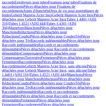
raccords
Enjoliveurs pour tubes
Fixations pour tubes
Fixations de
raccordements
Pièces détachées pour Fixations de
raccordements
Joints d'étanchéité
Jeux de vis pour assemblages de
brides
Geberit Mapress Acier Inox
Geberit Mapress Acier Inox
Pièces
détachées pour Geberit Mapress Acier Inox
Tubes 1.4401 (AISI
316)
Tubes 1.4521 (AISI 444)
Tubes 1.4301 (AISI
304)
Mamelons
Manchons
Pièces détachées pour
Manchons
Réductions
Pièces détachées pour
Réductions
Coudes
Pièces détachées pour Coudes
Tés
Pièces
détachées pour Tés
Raccords indémontables
Pièces détachées pour
Raccords indémontables
Raccords et raccordements,
démontables
Pièces détachées pour Raccords et raccordements,
démontables
Compensateurs
Pièces détachées pour
Compensateurs
Traversées
Fermetures
Pièces détachées pour
Fermetures
Raccordements
Pièces détachées pour
Raccordements
Geberit Mapress Acier Inox, sans silicone
Pièces
détachées pour Geberit Mapress Acier Inox, sans silicone
Tubes
1.4401 (AISI 316)
Tubes 1.4521 (AISI 444)
Manchons
Pièces
détachées pour Manchons
Réductions
Pièces détachées pour
Réductions
Coudes
Pièces détachées pour Coudes
Tés
Pièces
détachées pour Tés
Raccords indémontables
Pièces détachées pour
Raccords indémontables
Raccords et raccordements,
démontables
Pièces détachées pour Raccords et raccordements,
démontables
Fermetures
Pièces détachées pour
Fermetures
Raccordements
Pièces détachées pour