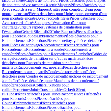
raccords filetés
Clapets de non retour
Pièces détachées pour Clapets
de non retour
Avec raccords à sertir Mapress
Pièces détachées pour
Avec raccords à sertir Mapress
Unités pour compteur d'eau pour
montage encastré
Pièces détachées pour Unités pour compteur d'eau
pour montage encastré
Avec raccords filetés
Pièces détachées pour
Avec raccords filetés
Soupapes d'évacuation d'air pour
chauffage
Purgeurs rapides
Systèmes de canalisation pour
l’évacuation
Geberit Silent-db20
Tubes
Raccords
Pièces détachées
pour Raccords
Coudes
Embranchements
Pièces détachées pour
Embranchements
Réductions
Pièces de nettoyage
Pièces détachées
pour Pièces de nettoyage
Raccordements
Pièces détachées pour
Raccordements
Raccordements à souder
Raccordements à
emboîter
Pièces détachées pour Raccordements à emboîter
Brides de
serrage
Raccords de transition sur d’autres matériaux
Pièces
détachées pour Raccords de transition sur d’autres
matériaux
Raccordements aux appareils
Pièces détachées pour
Raccordements aux appareils
Coudes de raccordement
Pièces
détachées pour Coudes de raccordement
Manchons de raccordement
à emboîter
Pièces détachées pour Manchons de raccordement à
emboîter
Accessoires
Colliers
Fixations pour
colliers
Fermetures
Joints
Consommables
Geberit Silent-
PP
Tubes
Pièces détachées pour Tubes
Raccords
Pièces détachées
pour Raccords
Coudes
Pièces détachées pour
Coudes
Embranchements
Pièces détachées pour
Embranchements
Réductions
Pièces détachées pour