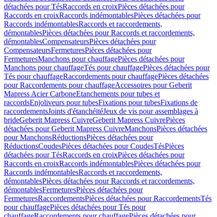
détachées pour Tés
Raccords en croix
Pièces détachées pour
Raccords en croix
Raccords indémontables
Pièces détachées pour
Raccords indémontables
Raccords et raccordements,
démontables
Pièces détachées pour Raccords et raccordements,
démontables
Compensateurs
Pièces détachées pour
Compensateurs
Fermetures
Pièces détachées pour
Fermetures
Manchons pour chauffage
Pièces détachées pour
Manchons pour chauffage
Tés pour chauffage
Pièces détachées pour
Tés pour chauffage
Raccordements pour chauffage
Pièces détachées
pour Raccordements pour chauffage
Accessoires pour Geberit
Mapress Acier Carbone
Etanchements pour tubes et
raccords
Enjoliveurs pour tubes
Fixations pour tubes
Fixations de
raccordements
Joints d'étanchéité
Jeux de vis pour assemblages à
bride
Geberit Mapress Cuivre
Geberit Mapress Cuivre
Pièces
détachées pour Geberit Mapress Cuivre
Manchons
Pièces détachées
pour Manchons
Réductions
Pièces détachées pour
Réductions
Coudes
Pièces détachées pour Coudes
Tés
Pièces
détachées pour Tés
Raccords en croix
Pièces détachées pour
Raccords en croix
Raccords indémontables
Pièces détachées pour
Raccords indémontables
Raccords et raccordements,
démontables
Pièces détachées pour Raccords et raccordements,
démontables
Fermetures
Pièces détachées pour
Fermetures
Raccordements
Pièces détachées pour Raccordements
Tés
pour chauffage
Pièces détachées pour Tés pour
chauffage
Raccordements pour chauffage
Pièces détachées pour