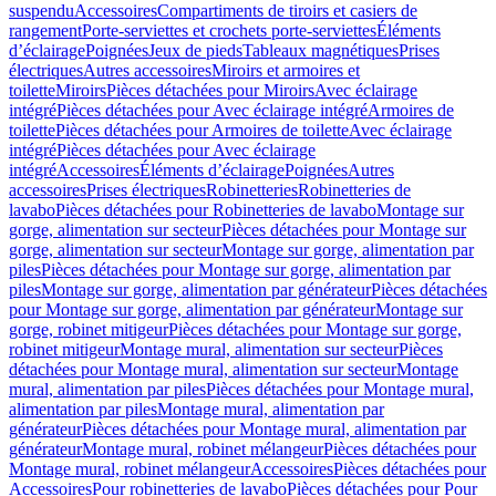
suspendu
Accessoires
Compartiments de tiroirs et casiers de
rangement
Porte-serviettes et crochets porte-serviettes
Éléments
d’éclairage
Poignées
Jeux de pieds
Tableaux magnétiques
Prises
électriques
Autres accessoires
Miroirs et armoires et
toilette
Miroirs
Pièces détachées pour Miroirs
Avec éclairage
intégré
Pièces détachées pour Avec éclairage intégré
Armoires de
toilette
Pièces détachées pour Armoires de toilette
Avec éclairage
intégré
Pièces détachées pour Avec éclairage
intégré
Accessoires
Éléments d’éclairage
Poignées
Autres
accessoires
Prises électriques
Robinetteries
Robinetteries de
lavabo
Pièces détachées pour Robinetteries de lavabo
Montage sur
gorge, alimentation sur secteur
Pièces détachées pour Montage sur
gorge, alimentation sur secteur
Montage sur gorge, alimentation par
piles
Pièces détachées pour Montage sur gorge, alimentation par
piles
Montage sur gorge, alimentation par générateur
Pièces détachées
pour Montage sur gorge, alimentation par générateur
Montage sur
gorge, robinet mitigeur
Pièces détachées pour Montage sur gorge,
robinet mitigeur
Montage mural, alimentation sur secteur
Pièces
détachées pour Montage mural, alimentation sur secteur
Montage
mural, alimentation par piles
Pièces détachées pour Montage mural,
alimentation par piles
Montage mural, alimentation par
générateur
Pièces détachées pour Montage mural, alimentation par
générateur
Montage mural, robinet mélangeur
Pièces détachées pour
Montage mural, robinet mélangeur
Accessoires
Pièces détachées pour
Accessoires
Pour robinetteries de lavabo
Pièces détachées pour Pour