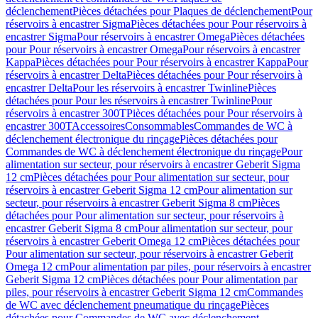
déclenchement
Pièces détachées pour Plaques de déclenchement
Pour
réservoirs à encastrer Sigma
Pièces détachées pour Pour réservoirs à
encastrer Sigma
Pour réservoirs à encastrer Omega
Pièces détachées
pour Pour réservoirs à encastrer Omega
Pour réservoirs à encastrer
Kappa
Pièces détachées pour Pour réservoirs à encastrer Kappa
Pour
réservoirs à encastrer Delta
Pièces détachées pour Pour réservoirs à
encastrer Delta
Pour les réservoirs à encastrer Twinline
Pièces
détachées pour Pour les réservoirs à encastrer Twinline
Pour
réservoirs à encastrer 300T
Pièces détachées pour Pour réservoirs à
encastrer 300T
Accessoires
Consommables
Commandes de WC à
déclenchement électronique du rinçage
Pièces détachées pour
Commandes de WC à déclenchement électronique du rinçage
Pour
alimentation sur secteur, pour réservoirs à encastrer Geberit Sigma
12 cm
Pièces détachées pour Pour alimentation sur secteur, pour
réservoirs à encastrer Geberit Sigma 12 cm
Pour alimentation sur
secteur, pour réservoirs à encastrer Geberit Sigma 8 cm
Pièces
détachées pour Pour alimentation sur secteur, pour réservoirs à
encastrer Geberit Sigma 8 cm
Pour alimentation sur secteur, pour
réservoirs à encastrer Geberit Omega 12 cm
Pièces détachées pour
Pour alimentation sur secteur, pour réservoirs à encastrer Geberit
Omega 12 cm
Pour alimentation par piles, pour réservoirs à encastrer
Geberit Sigma 12 cm
Pièces détachées pour Pour alimentation par
piles, pour réservoirs à encastrer Geberit Sigma 12 cm
Commandes
de WC avec déclenchement pneumatique du rinçage
Pièces
détachées pour Commandes de WC avec déclenchement