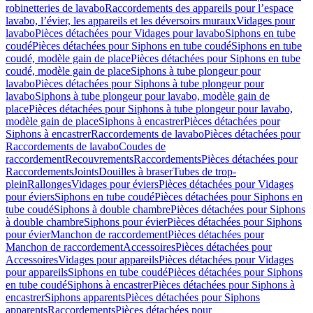
robinetteries de lavabo
Raccordements des appareils pour l’espace
lavabo, l’évier, les appareils et les déversoirs muraux
Vidages pour
lavabo
Pièces détachées pour Vidages pour lavabo
Siphons en tube
coudé
Pièces détachées pour Siphons en tube coudé
Siphons en tube
coudé, modèle gain de place
Pièces détachées pour Siphons en tube
coudé, modèle gain de place
Siphons à tube plongeur pour
lavabo
Pièces détachées pour Siphons à tube plongeur pour
lavabo
Siphons à tube plongeur pour lavabo, modèle gain de
place
Pièces détachées pour Siphons à tube plongeur pour lavabo,
modèle gain de place
Siphons à encastrer
Pièces détachées pour
Siphons à encastrer
Raccordements de lavabo
Pièces détachées pour
Raccordements de lavabo
Coudes de
raccordement
Recouvrements
Raccordements
Pièces détachées pour
Raccordements
Joints
Douilles à braser
Tubes de trop-
plein
Rallonges
Vidages pour éviers
Pièces détachées pour Vidages
pour éviers
Siphons en tube coudé
Pièces détachées pour Siphons en
tube coudé
Siphons à double chambre
Pièces détachées pour Siphons
à double chambre
Siphons pour évier
Pièces détachées pour Siphons
pour évier
Manchon de raccordement
Pièces détachées pour
Manchon de raccordement
Accessoires
Pièces détachées pour
Accessoires
Vidages pour appareils
Pièces détachées pour Vidages
pour appareils
Siphons en tube coudé
Pièces détachées pour Siphons
en tube coudé
Siphons à encastrer
Pièces détachées pour Siphons à
encastrer
Siphons apparents
Pièces détachées pour Siphons
apparents
Raccordements
Pièces détachées pour