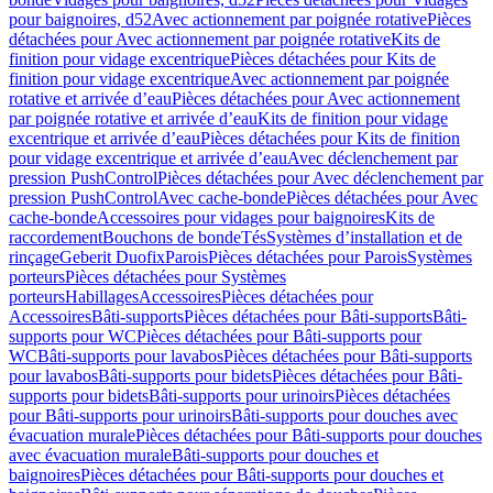
pour baignoires, d52
Avec actionnement par poignée rotative
Pièces
détachées pour Avec actionnement par poignée rotative
Kits de
finition pour vidage excentrique
Pièces détachées pour Kits de
finition pour vidage excentrique
Avec actionnement par poignée
rotative et arrivée d’eau
Pièces détachées pour Avec actionnement
par poignée rotative et arrivée d’eau
Kits de finition pour vidage
excentrique et arrivée d’eau
Pièces détachées pour Kits de finition
pour vidage excentrique et arrivée d’eau
Avec déclenchement par
pression PushControl
Pièces détachées pour Avec déclenchement par
pression PushControl
Avec cache-bonde
Pièces détachées pour Avec
cache-bonde
Accessoires pour vidages pour baignoires
Kits de
raccordement
Bouchons de bonde
Tés
Systèmes d’installation et de
rinçage
Geberit Duofix
Parois
Pièces détachées pour Parois
Systèmes
porteurs
Pièces détachées pour Systèmes
porteurs
Habillages
Accessoires
Pièces détachées pour
Accessoires
Bâti-supports
Pièces détachées pour Bâti-supports
Bâti-
supports pour WC
Pièces détachées pour Bâti-supports pour
WC
Bâti-supports pour lavabos
Pièces détachées pour Bâti-supports
pour lavabos
Bâti-supports pour bidets
Pièces détachées pour Bâti-
supports pour bidets
Bâti-supports pour urinoirs
Pièces détachées
pour Bâti-supports pour urinoirs
Bâti-supports pour douches avec
évacuation murale
Pièces détachées pour Bâti-supports pour douches
avec évacuation murale
Bâti-supports pour douches et
baignoires
Pièces détachées pour Bâti-supports pour douches et