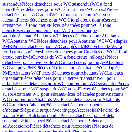
suspendus
Pièces détachées pour WC suspendus
WC à fond
creux
Pièces détachées pour WC à fond creux
WC au sol
Pièces
détachées pour WC au sol
WC à fond creux pour réservoir
attenant
Pièces détachées pour WC à fond creux pour réservoir
attenant
WC à fond creux
Pièces détachées pour WC à fond
creux
Réservoirs apparents pour WC, en céramique
sanitaire
Attenant
Abattants WC
Pièces détachées pour Abattants
WC
Abattants WC
Pièces détachées pour Abattants WC
WC adaptés
PMR
Pièces détachées pour WC adaptés PMR
Cuvettes de WC à
fond creux, surélevés
Pièces détachées pour Cuvettes de WC à fond
creux, surélevés
Cuvettes de WC à fond creux, rallongés
Pièces
détachées pour Cuvettes de WC à fond creux, rallongés
Abattants
WC adaptés PMR
Pièces détachées pour Abattants WC adaptés
PMR
Abattants WC
Pièces détachées pour Abattants WC
Lunettes
d’abattant
Pièces détachées pour Lunettes d’abattant
WC pour
enfants
Pièces détachées pour WC pour enfants
WC suspendus
Pièces
détachées pour WC suspendus
WC au sol
Pièces détachées pour WC
au sol
Abattants WC pour enfants
Pièces détachées pour Abattants
WC pour enfants
Abattants WC
Pièces détachées pour Abattants
WC
Lunettes d’abattant
Pièces détachées pour Lunettes
d’abattant
Siège à la turque
Avec rinçage
Accessoires
Matériel de
fixation
Bidets
Bidets suspendus
Pièces détachées pour Bidets
suspendus
Bidets au sol
Pièces détachées pour Bidets au
sol
Accessoires
Pièces détachées pour Accessoires
Plaques de
déclenchement et commandes de WC
Plaques de