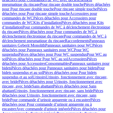
pneumatique du rinçage
Pour rinçage double touche
Pièces détachées
pour Pour rinçage double touche
Pour rinçage simple touche
Pièces
détachées pour Pour rinçage simple touche
Accessoires pour
commandes de WC
Pièces détachées pour Accessoires pour
commandes de WC
Kits d’installation
Pièces détachées pour Kits
d’installation
Pour commandes de WC à déclenchement électronique
du rinçage
Pièces détachées pour Pour commandes de WC à
déclenchement électronique du rinçage
Pour commandes de WC à
déclenchement pneumatique du rinçage
Raccordements
Panneaux
sanitaires Geberit Monolith
Panneaux sanitaires pour WC
Pièces
détachées pour Panneaux sanitaires pour WC
Pour WC
suspendus
Pièces détachées pour Pour WC suspendus
Pour WC au
sol
Pièces détachées pour Pour WC au sol
Accessoires
Pièces
détachées pour Accessoires
Consommables
Panneaux sanitaires pour
bidets
Pièces détachées pour Panneaux sanitaires pour bidets
Pour
bidets suspendus et au sol
Pièces détachées pour Pour bidets
suspendus et au sol
Urinoirs
Urinoirs, fonctionnement avec rinçage,
avec bride
Pièces détachées pour Urinoirs, fonctionnement avec
rinçage, avec bride
Sans abattant
Pièces détachées pour Sans
abattant
Urinoirs, fonctionnement avec rinçage, sans bride
Pièces
détachées pour Urinoirs, fonctionnement avec rinçage, sans
bride
Pour commande d’urinoir apparente ou à encastrer
Pièces
détachées pour Pour commande d’urinoir apparente ou à
encastrer
Avec commande d'urinoir intégrée
Pièces détachées pour