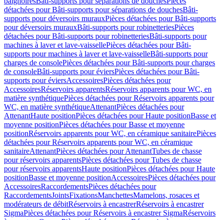
baignoires
Bâti-supports pour séparations de douches
Pièces
détachées pour Bâti-supports pour séparations de douches
Bâti-
supports pour déversoirs muraux
Pièces détachées pour Bâti-supports
pour déversoirs muraux
Bâti-supports pour robinetteries
Pièces
détachées pour Bâti-supports pour robinetteries
Bâti-supports pour
machines à laver et lave-vaisselle
Pièces détachées pour Bâti-
supports pour machines à laver et lave-vaisselle
Bâti-supports pour
charges de console
Pièces détachées pour Bâti-supports pour charges
de console
Bâti-supports pour éviers
Pièces détachées pour Bâti-
supports pour éviers
Accessoires
Pièces détachées pour
Accessoires
Réservoirs apparents
Réservoirs apparents pour WC, en
matière synthétique
Pièces détachées pour Réservoirs apparents pour
WC, en matière synthétique
Attenant
Pièces détachées pour
Attenant
Haute position
Pièces détachées pour Haute position
Basse et
moyenne position
Pièces détachées pour Basse et moyenne
position
Réservoirs apparents pour WC, en céramique sanitaire
Pièces
détachées pour Réservoirs apparents pour WC, en céramique
sanitaire
Attenant
Pièces détachées pour Attenant
Tubes de chasse
pour réservoirs apparents
Pièces détachées pour Tubes de chasse
pour réservoirs apparents
Haute position
Pièces détachées pour Haute
position
Basse et moyenne position
Accessoires
Pièces détachées pour
Accessoires
Raccordements
Pièces détachées pour
Raccordements
Joints
Fixations
Manchettes
Mamelons, rosaces et
modérateurs de débit
Réservoirs à encastrer
Réservoirs à encastrer
Sigma
Pièces détachées pour Réservoirs à encastrer Sigma
Réservoirs