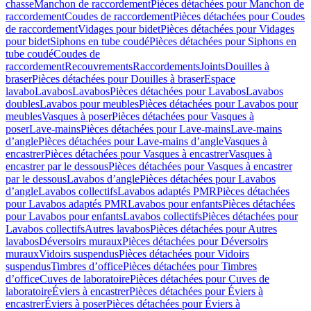
chasse
Manchon de raccordement
Pièces détachées pour Manchon de
raccordement
Coudes de raccordement
Pièces détachées pour Coudes
de raccordement
Vidages pour bidet
Pièces détachées pour Vidages
pour bidet
Siphons en tube coudé
Pièces détachées pour Siphons en
tube coudé
Coudes de
raccordement
Recouvrements
Raccordements
Joints
Douilles à
braser
Pièces détachées pour Douilles à braser
Espace
lavabo
Lavabos
Lavabos
Pièces détachées pour Lavabos
Lavabos
doubles
Lavabos pour meubles
Pièces détachées pour Lavabos pour
meubles
Vasques à poser
Pièces détachées pour Vasques à
poser
Lave-mains
Pièces détachées pour Lave-mains
Lave-mains
d’angle
Pièces détachées pour Lave-mains d’angle
Vasques à
encastrer
Pièces détachées pour Vasques à encastrer
Vasques à
encastrer par le dessous
Pièces détachées pour Vasques à encastrer
par le dessous
Lavabos d’angle
Pièces détachées pour Lavabos
d’angle
Lavabos collectifs
Lavabos adaptés PMR
Pièces détachées
pour Lavabos adaptés PMR
Lavabos pour enfants
Pièces détachées
pour Lavabos pour enfants
Lavabos collectifs
Pièces détachées pour
Lavabos collectifs
Autres lavabos
Pièces détachées pour Autres
lavabos
Déversoirs muraux
Pièces détachées pour Déversoirs
muraux
Vidoirs suspendus
Pièces détachées pour Vidoirs
suspendus
Timbres dʼoffice
Pièces détachées pour Timbres
dʼoffice
Cuves de laboratoire
Pièces détachées pour Cuves de
laboratoire
Éviers à encastrer
Pièces détachées pour Éviers à
encastrer
Éviers à poser
Pièces détachées pour Éviers à