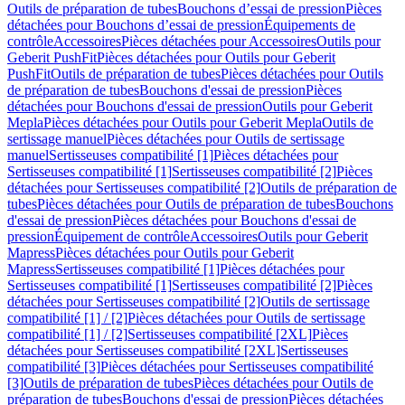
Outils de préparation de tubes
Bouchons d’essai de pression
Pièces
détachées pour Bouchons d’essai de pression
Équipements de
contrôle
Accessoires
Pièces détachées pour Accessoires
Outils pour
Geberit PushFit
Pièces détachées pour Outils pour Geberit
PushFit
Outils de préparation de tubes
Pièces détachées pour Outils
de préparation de tubes
Bouchons d'essai de pression
Pièces
détachées pour Bouchons d'essai de pression
Outils pour Geberit
Mepla
Pièces détachées pour Outils pour Geberit Mepla
Outils de
sertissage manuel
Pièces détachées pour Outils de sertissage
manuel
Sertisseuses compatibilité [1]
Pièces détachées pour
Sertisseuses compatibilité [1]
Sertisseuses compatibilité [2]
Pièces
détachées pour Sertisseuses compatibilité [2]
Outils de préparation de
tubes
Pièces détachées pour Outils de préparation de tubes
Bouchons
d'essai de pression
Pièces détachées pour Bouchons d'essai de
pression
Équipement de contrôle
Accessoires
Outils pour Geberit
Mapress
Pièces détachées pour Outils pour Geberit
Mapress
Sertisseuses compatibilité [1]
Pièces détachées pour
Sertisseuses compatibilité [1]
Sertisseuses compatibilité [2]
Pièces
détachées pour Sertisseuses compatibilité [2]
Outils de sertissage
compatibilité [1] / [2]
Pièces détachées pour Outils de sertissage
compatibilité [1] / [2]
Sertisseuses compatibilité [2XL]
Pièces
détachées pour Sertisseuses compatibilité [2XL]
Sertisseuses
compatibilité [3]
Pièces détachées pour Sertisseuses compatibilité
[3]
Outils de préparation de tubes
Pièces détachées pour Outils de
préparation de tubes
Bouchons d'essai de pression
Pièces détachées