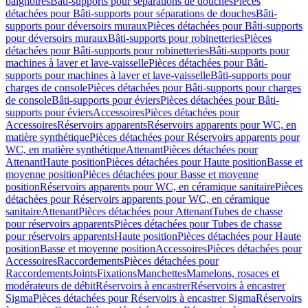
baignoires
Bâti-supports pour séparations de douches
Pièces
détachées pour Bâti-supports pour séparations de douches
Bâti-
supports pour déversoirs muraux
Pièces détachées pour Bâti-supports
pour déversoirs muraux
Bâti-supports pour robinetteries
Pièces
détachées pour Bâti-supports pour robinetteries
Bâti-supports pour
machines à laver et lave-vaisselle
Pièces détachées pour Bâti-
supports pour machines à laver et lave-vaisselle
Bâti-supports pour
charges de console
Pièces détachées pour Bâti-supports pour charges
de console
Bâti-supports pour éviers
Pièces détachées pour Bâti-
supports pour éviers
Accessoires
Pièces détachées pour
Accessoires
Réservoirs apparents
Réservoirs apparents pour WC, en
matière synthétique
Pièces détachées pour Réservoirs apparents pour
WC, en matière synthétique
Attenant
Pièces détachées pour
Attenant
Haute position
Pièces détachées pour Haute position
Basse et
moyenne position
Pièces détachées pour Basse et moyenne
position
Réservoirs apparents pour WC, en céramique sanitaire
Pièces
détachées pour Réservoirs apparents pour WC, en céramique
sanitaire
Attenant
Pièces détachées pour Attenant
Tubes de chasse
pour réservoirs apparents
Pièces détachées pour Tubes de chasse
pour réservoirs apparents
Haute position
Pièces détachées pour Haute
position
Basse et moyenne position
Accessoires
Pièces détachées pour
Accessoires
Raccordements
Pièces détachées pour
Raccordements
Joints
Fixations
Manchettes
Mamelons, rosaces et
modérateurs de débit
Réservoirs à encastrer
Réservoirs à encastrer
Sigma
Pièces détachées pour Réservoirs à encastrer Sigma
Réservoirs