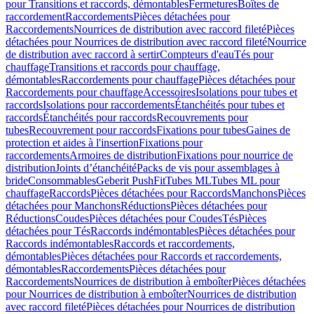
pour Transitions et raccords, démontables
Fermetures
Boîtes de
raccordement
Raccordements
Pièces détachées pour
Raccordements
Nourrices de distribution avec raccord fileté
Pièces
détachées pour Nourrices de distribution avec raccord fileté
Nourrice
de distribution avec raccord à sertir
Compteurs d'eau
Tés pour
chauffage
Transitions et raccords pour chauffage,
démontables
Raccordements pour chauffage
Pièces détachées pour
Raccordements pour chauffage
Accessoires
Isolations pour tubes et
raccords
Isolations pour raccordements
Étanchéités pour tubes et
raccords
Étanchéités pour raccords
Recouvrements pour
tubes
Recouvrement pour raccords
Fixations pour tubes
Gaines de
protection et aides à l'insertion
Fixations pour
raccordements
Armoires de distribution
Fixations pour nourrice de
distribution
Joints d’étanchéité
Packs de vis pour assemblages à
bride
Consommables
Geberit PushFit
Tubes ML
Tubes ML pour
chauffage
Raccords
Pièces détachées pour Raccords
Manchons
Pièces
détachées pour Manchons
Réductions
Pièces détachées pour
Réductions
Coudes
Pièces détachées pour Coudes
Tés
Pièces
détachées pour Tés
Raccords indémontables
Pièces détachées pour
Raccords indémontables
Raccords et raccordements,
démontables
Pièces détachées pour Raccords et raccordements,
démontables
Raccordements
Pièces détachées pour
Raccordements
Nourrices de distribution à emboîter
Pièces détachées
pour Nourrices de distribution à emboîter
Nourrices de distribution
avec raccord fileté
Pièces détachées pour Nourrices de distribution