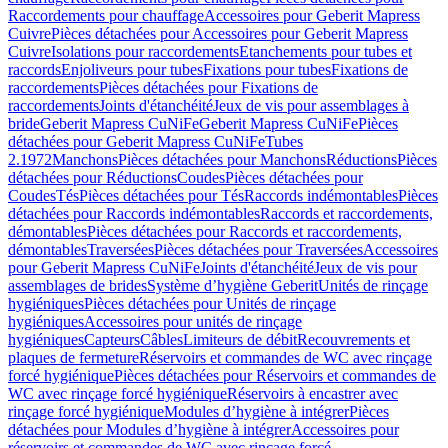
Raccordements pour chauffage
Accessoires pour Geberit Mapress
Cuivre
Pièces détachées pour Accessoires pour Geberit Mapress
Cuivre
Isolations pour raccordements
Etanchements pour tubes et
raccords
Enjoliveurs pour tubes
Fixations pour tubes
Fixations de
raccordements
Pièces détachées pour Fixations de
raccordements
Joints d'étanchéité
Jeux de vis pour assemblages à
bride
Geberit Mapress CuNiFe
Geberit Mapress CuNiFe
Pièces
détachées pour Geberit Mapress CuNiFe
Tubes
2.1972
Manchons
Pièces détachées pour Manchons
Réductions
Pièces
détachées pour Réductions
Coudes
Pièces détachées pour
Coudes
Tés
Pièces détachées pour Tés
Raccords indémontables
Pièces
détachées pour Raccords indémontables
Raccords et raccordements,
démontables
Pièces détachées pour Raccords et raccordements,
démontables
Traversées
Pièces détachées pour Traversées
Accessoires
pour Geberit Mapress CuNiFe
Joints d'étanchéité
Jeux de vis pour
assemblages de brides
Système d’hygiène Geberit
Unités de rinçage
hygiéniques
Pièces détachées pour Unités de rinçage
hygiéniques
Accessoires pour unités de rinçage
hygiéniques
Capteurs
Câbles
Limiteurs de débit
Recouvrements et
plaques de fermeture
Réservoirs et commandes de WC avec rinçage
forcé hygiénique
Pièces détachées pour Réservoirs et commandes de
WC avec rinçage forcé hygiénique
Réservoirs à encastrer avec
rinçage forcé hygiénique
Modules d’hygiène à intégrer
Pièces
détachées pour Modules d’hygiène à intégrer
Accessoires pour
réservoirs et commandes de WC avec rinçage forcé