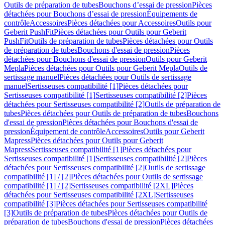
Outils de préparation de tubes
Bouchons d’essai de pression
Pièces
détachées pour Bouchons d’essai de pression
Équipements de
contrôle
Accessoires
Pièces détachées pour Accessoires
Outils pour
Geberit PushFit
Pièces détachées pour Outils pour Geberit
PushFit
Outils de préparation de tubes
Pièces détachées pour Outils
de préparation de tubes
Bouchons d'essai de pression
Pièces
détachées pour Bouchons d'essai de pression
Outils pour Geberit
Mepla
Pièces détachées pour Outils pour Geberit Mepla
Outils de
sertissage manuel
Pièces détachées pour Outils de sertissage
manuel
Sertisseuses compatibilité [1]
Pièces détachées pour
Sertisseuses compatibilité [1]
Sertisseuses compatibilité [2]
Pièces
détachées pour Sertisseuses compatibilité [2]
Outils de préparation de
tubes
Pièces détachées pour Outils de préparation de tubes
Bouchons
d'essai de pression
Pièces détachées pour Bouchons d'essai de
pression
Équipement de contrôle
Accessoires
Outils pour Geberit
Mapress
Pièces détachées pour Outils pour Geberit
Mapress
Sertisseuses compatibilité [1]
Pièces détachées pour
Sertisseuses compatibilité [1]
Sertisseuses compatibilité [2]
Pièces
détachées pour Sertisseuses compatibilité [2]
Outils de sertissage
compatibilité [1] / [2]
Pièces détachées pour Outils de sertissage
compatibilité [1] / [2]
Sertisseuses compatibilité [2XL]
Pièces
détachées pour Sertisseuses compatibilité [2XL]
Sertisseuses
compatibilité [3]
Pièces détachées pour Sertisseuses compatibilité
[3]
Outils de préparation de tubes
Pièces détachées pour Outils de
préparation de tubes
Bouchons d'essai de pression
Pièces détachées