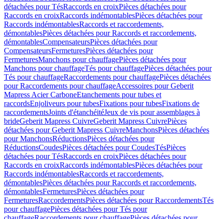
détachées pour Tés
Raccords en croix
Pièces détachées pour
Raccords en croix
Raccords indémontables
Pièces détachées pour
Raccords indémontables
Raccords et raccordements,
démontables
Pièces détachées pour Raccords et raccordements,
démontables
Compensateurs
Pièces détachées pour
Compensateurs
Fermetures
Pièces détachées pour
Fermetures
Manchons pour chauffage
Pièces détachées pour
Manchons pour chauffage
Tés pour chauffage
Pièces détachées pour
Tés pour chauffage
Raccordements pour chauffage
Pièces détachées
pour Raccordements pour chauffage
Accessoires pour Geberit
Mapress Acier Carbone
Etanchements pour tubes et
raccords
Enjoliveurs pour tubes
Fixations pour tubes
Fixations de
raccordements
Joints d'étanchéité
Jeux de vis pour assemblages à
bride
Geberit Mapress Cuivre
Geberit Mapress Cuivre
Pièces
détachées pour Geberit Mapress Cuivre
Manchons
Pièces détachées
pour Manchons
Réductions
Pièces détachées pour
Réductions
Coudes
Pièces détachées pour Coudes
Tés
Pièces
détachées pour Tés
Raccords en croix
Pièces détachées pour
Raccords en croix
Raccords indémontables
Pièces détachées pour
Raccords indémontables
Raccords et raccordements,
démontables
Pièces détachées pour Raccords et raccordements,
démontables
Fermetures
Pièces détachées pour
Fermetures
Raccordements
Pièces détachées pour Raccordements
Tés
pour chauffage
Pièces détachées pour Tés pour
chauffage
Raccordements pour chauffage
Pièces détachées pour