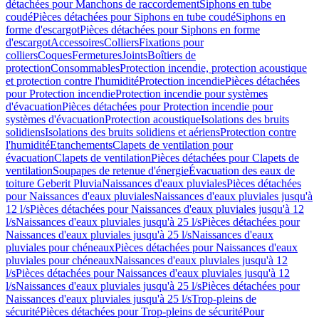
détachées pour Manchons de raccordement
Siphons en tube
coudé
Pièces détachées pour Siphons en tube coudé
Siphons en
forme d'escargot
Pièces détachées pour Siphons en forme
d'escargot
Accessoires
Colliers
Fixations pour
colliers
Coques
Fermetures
Joints
Boîtiers de
protection
Consommables
Protection incendie, protection acoustique
et protection contre l'humidité
Protection incendie
Pièces détachées
pour Protection incendie
Protection incendie pour systèmes
d'évacuation
Pièces détachées pour Protection incendie pour
systèmes d'évacuation
Protection acoustique
Isolations des bruits
solidiens
Isolations des bruits solidiens et aériens
Protection contre
l'humidité
Etanchements
Clapets de ventilation pour
évacuation
Clapets de ventilation
Pièces détachées pour Clapets de
ventilation
Soupapes de retenue d'énergie
Évacuation des eaux de
toiture Geberit Pluvia
Naissances d'eaux pluviales
Pièces détachées
pour Naissances d'eaux pluviales
Naissances d'eaux pluviales jusqu'à
12 l/s
Pièces détachées pour Naissances d'eaux pluviales jusqu'à 12
l/s
Naissances d'eaux pluviales jusqu'à 25 l/s
Pièces détachées pour
Naissances d'eaux pluviales jusqu'à 25 l/s
Naissances d'eaux
pluviales pour chéneaux
Pièces détachées pour Naissances d'eaux
pluviales pour chéneaux
Naissances d'eaux pluviales jusqu'à 12
l/s
Pièces détachées pour Naissances d'eaux pluviales jusqu'à 12
l/s
Naissances d'eaux pluviales jusqu'à 25 l/s
Pièces détachées pour
Naissances d'eaux pluviales jusqu'à 25 l/s
Trop-pleins de
sécurité
Pièces détachées pour Trop-pleins de sécurité
Pour