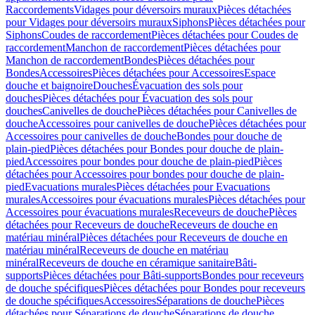
Raccordements
Vidages pour déversoirs muraux
Pièces détachées
pour Vidages pour déversoirs muraux
Siphons
Pièces détachées pour
Siphons
Coudes de raccordement
Pièces détachées pour Coudes de
raccordement
Manchon de raccordement
Pièces détachées pour
Manchon de raccordement
Bondes
Pièces détachées pour
Bondes
Accessoires
Pièces détachées pour Accessoires
Espace
douche et baignoire
Douches
Évacuation des sols pour
douches
Pièces détachées pour Évacuation des sols pour
douches
Canivelles de douche
Pièces détachées pour Canivelles de
douche
Accessoires pour canivelles de douche
Pièces détachées pour
Accessoires pour canivelles de douche
Bondes pour douche de
plain-pied
Pièces détachées pour Bondes pour douche de plain-
pied
Accessoires pour bondes pour douche de plain-pied
Pièces
détachées pour Accessoires pour bondes pour douche de plain-
pied
Evacuations murales
Pièces détachées pour Evacuations
murales
Accessoires pour évacuations murales
Pièces détachées pour
Accessoires pour évacuations murales
Receveurs de douche
Pièces
détachées pour Receveurs de douche
Receveurs de douche en
matériau minéral
Pièces détachées pour Receveurs de douche en
matériau minéral
Receveurs de douche en matériau
minéral
Receveurs de douche en céramique sanitaire
Bâti-
supports
Pièces détachées pour Bâti-supports
Bondes pour receveurs
de douche spécifiques
Pièces détachées pour Bondes pour receveurs
de douche spécifiques
Accessoires
Séparations de douche
Pièces
détachées pour Séparations de douche
Séparations de douche