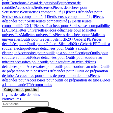
pour Bouchons d'essai de pression
Equipement de
contrôle
Accessoires
Sertisseuses
Pièces détachées pour
Sertisseuses
Sertisseuses compatibilité [1]
Pièces détachées pour
Sertisseuses compatibilité [1]
Sertisseuses compatibilité [2]
Pièces
détachées pour Sertisseuses compatibilité [2]
Sertisseuses
compatibilité [2XL]
Pièces détachées pour Sertisseuses compatibilité
[2XL]
Mallettes universelles
Pièces détachées pour Mallettes
universelles
Mallettes universelles
Pièces détachées pour Mallettes
universelles
Outils pour Geberit Silent-db20 / Geberit PE
Pièces
détachées pour Outils pour Geberit Silent-db20 / Geberit PE
Outils à
souder électrique
Pièces détachées pour Outils à souder
électrique
Accessoires pour outillage à souder électrique
Outils pour
soudure au miroir
Pièces détachées pour Outils pour soudure au
miroir
Accessoires pour outils pour soudure au miroir
Pièces
détachées pour Accessoires pour outils pour soudure au miroir
Outils
de préparation de tubes
Pièces détachées pour Outils de préparation
de tubes
Accessoires pour outils de préparation de tubes
Pièces
détachées pour Accessoires pour outils de préparation de tubes
Aides
à la commande
Télécommandes
Catégories de produits
Lignes de salle de bains
Nouveautés