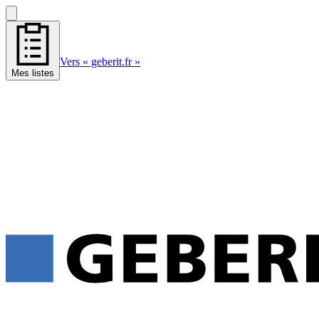
Vers « geberit.fr »
Mes listes