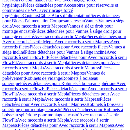
hygiénique
Pièces détachées pour Accessoires pour réservoirs et
commandes de WC avec rinçage forcé
hygiénique
Capteurs
Câbles
Blocs d’alimentation
Pièces détachées
pour Blocs d’alimentation
Composants réseau
Vannes
Vannes à siège
droit
Avec raccords à sertir Mapress
Vannes à siège droit pour
montage encastré
Pièces détachées pour Vannes à siège droit pour
montage encastré
Avec raccords à sertir Mepla
Pièces détachées pour
Avec raccords à sertir Mepla
Avec raccords à sertir Mapress
Avec
raccords filetés
Pièces détachées pour Avec raccords filetés
Vannes à
siège incliné
Pièces détachées pour Vannes à siège incliné
Avec
raccords à sertir FlowFit
Pièces détachées pour Avec raccords à sertir
FlowFit
Avec raccords à sertir Mepla
Pièces détachées pour Avec
raccords à sertir Mepla
Avec raccords à sertir Mapress
Pièces
détachées pour Avec raccords à sertir Mapress
Vannes de
prélèvement
Robinets de vidange
Robinets à boisseau
sphérique
Pièces détachées pour Robinets à boisseau sphérique
Avec
raccords à sertir FlowFit
Pièces détachées pour Avec raccords à sertir
FlowFit
Avec raccords à sertir Mepla
Pièces détachées pour Avec
raccords à sertir Mepla
Avec raccords à sertir Mapress
Pièces
détachées pour Avec raccords à sertir Mapress
Robinets à boisseau
sphérique pour montage encastré
Pièces détachées pour Robinets à
boisseau sphérique pour montage encastré
Avec raccords à sertir
FlowFit
Avec raccords à sertir Mepla
Avec raccords à sertir
Mapress
Pièces détachées pour Avec raccords à sertir Mapress
Avec