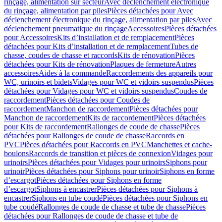
rinçage, alimentation sur secteur
Avec déclenchement électronique
du rinçage, alimentation par piles
Pièces détachées pour Avec
déclenchement électronique du rinçage, alimentation par piles
Avec
déclenchement pneumatique du rinçage
Accessoires
Pièces détachées
pour Accessoires
Kits d’installation et de remplacement
Pièces
détachées pour Kits d’installation et de remplacement
Tubes de
chasse, coudes de chasse et raccords
Kits de rénovation
Pièces
détachées pour Kits de rénovation
Plaques de fermeture
Autres
accessoires
Aides à la commande
Raccordements des appareils pour
WC, urinoirs et bidets
Vidages pour WC et vidoirs suspendus
Pièces
détachées pour Vidages pour WC et vidoirs suspendus
Coudes de
raccordement
Pièces détachées pour Coudes de
raccordement
Manchon de raccordement
Pièces détachées pour
Manchon de raccordement
Kits de raccordement
Pièces détachées
pour Kits de raccordement
Rallonges de coude de chasse
Pièces
détachées pour Rallonges de coude de chasse
Raccords en
PVC
Pièces détachées pour Raccords en PVC
Manchettes et cache-
boulons
Raccords de transition et pièces de connexion
Vidages pour
urinoirs
Pièces détachées pour Vidages pour urinoirs
Siphons pour
urinoir
Pièces détachées pour Siphons pour urinoir
Siphons en forme
d’escargot
Pièces détachées pour Siphons en forme
d’escargot
Siphons à encastrer
Pièces détachées pour Siphons à
encastrer
Siphons en tube coudé
Pièces détachées pour Siphons en
tube coudé
Rallonges de coude de chasse et tube de chasse
Pièces
détachées pour Rallonges de coude de chasse et tube de