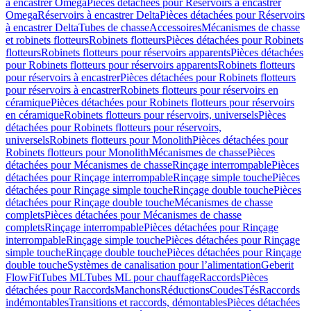
à encastrer Omega
Pièces détachées pour Réservoirs à encastrer
Omega
Réservoirs à encastrer Delta
Pièces détachées pour Réservoirs
à encastrer Delta
Tubes de chasse
Accessoires
Mécanismes de chasse
et robinets flotteurs
Robinets flotteurs
Pièces détachées pour Robinets
flotteurs
Robinets flotteurs pour réservoirs apparents
Pièces détachées
pour Robinets flotteurs pour réservoirs apparents
Robinets flotteurs
pour réservoirs à encastrer
Pièces détachées pour Robinets flotteurs
pour réservoirs à encastrer
Robinets flotteurs pour réservoirs en
céramique
Pièces détachées pour Robinets flotteurs pour réservoirs
en céramique
Robinets flotteurs pour réservoirs, universels
Pièces
détachées pour Robinets flotteurs pour réservoirs,
universels
Robinets flotteurs pour Monolith
Pièces détachées pour
Robinets flotteurs pour Monolith
Mécanismes de chasse
Pièces
détachées pour Mécanismes de chasse
Rinçage interrompable
Pièces
détachées pour Rinçage interrompable
Rinçage simple touche
Pièces
détachées pour Rinçage simple touche
Rinçage double touche
Pièces
détachées pour Rinçage double touche
Mécanismes de chasse
complets
Pièces détachées pour Mécanismes de chasse
complets
Rinçage interrompable
Pièces détachées pour Rinçage
interrompable
Rinçage simple touche
Pièces détachées pour Rinçage
simple touche
Rinçage double touche
Pièces détachées pour Rinçage
double touche
Systèmes de canalisation pour l’alimentation
Geberit
FlowFit
Tubes ML
Tubes ML pour chauffage
Raccords
Pièces
détachées pour Raccords
Manchons
Réductions
Coudes
Tés
Raccords
indémontables
Transitions et raccords, démontables
Pièces détachées