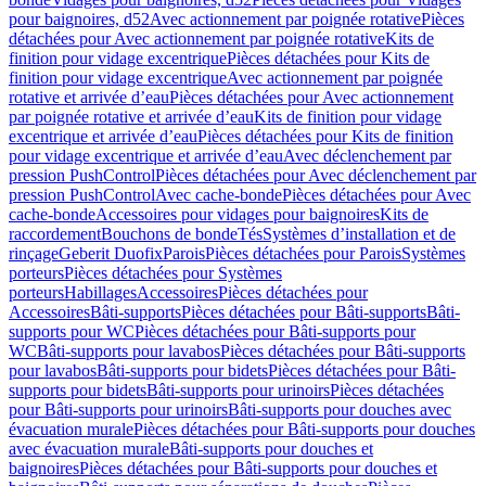
pour baignoires, d52
Avec actionnement par poignée rotative
Pièces
détachées pour Avec actionnement par poignée rotative
Kits de
finition pour vidage excentrique
Pièces détachées pour Kits de
finition pour vidage excentrique
Avec actionnement par poignée
rotative et arrivée d’eau
Pièces détachées pour Avec actionnement
par poignée rotative et arrivée d’eau
Kits de finition pour vidage
excentrique et arrivée d’eau
Pièces détachées pour Kits de finition
pour vidage excentrique et arrivée d’eau
Avec déclenchement par
pression PushControl
Pièces détachées pour Avec déclenchement par
pression PushControl
Avec cache-bonde
Pièces détachées pour Avec
cache-bonde
Accessoires pour vidages pour baignoires
Kits de
raccordement
Bouchons de bonde
Tés
Systèmes d’installation et de
rinçage
Geberit Duofix
Parois
Pièces détachées pour Parois
Systèmes
porteurs
Pièces détachées pour Systèmes
porteurs
Habillages
Accessoires
Pièces détachées pour
Accessoires
Bâti-supports
Pièces détachées pour Bâti-supports
Bâti-
supports pour WC
Pièces détachées pour Bâti-supports pour
WC
Bâti-supports pour lavabos
Pièces détachées pour Bâti-supports
pour lavabos
Bâti-supports pour bidets
Pièces détachées pour Bâti-
supports pour bidets
Bâti-supports pour urinoirs
Pièces détachées
pour Bâti-supports pour urinoirs
Bâti-supports pour douches avec
évacuation murale
Pièces détachées pour Bâti-supports pour douches
avec évacuation murale
Bâti-supports pour douches et
baignoires
Pièces détachées pour Bâti-supports pour douches et