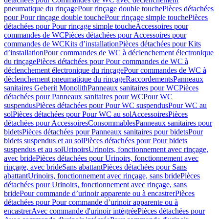
pneumatique du rinçage
Pour rinçage double touche
Pièces détachées
pour Pour rinçage double touche
Pour rinçage simple touche
Pièces
détachées pour Pour rinçage simple touche
Accessoires pour
commandes de WC
Pièces détachées pour Accessoires pour
commandes de WC
Kits d’installation
Pièces détachées pour Kits
d’installation
Pour commandes de WC à déclenchement électronique
du rinçage
Pièces détachées pour Pour commandes de WC à
déclenchement électronique du rinçage
Pour commandes de WC à
déclenchement pneumatique du rinçage
Raccordements
Panneaux
sanitaires Geberit Monolith
Panneaux sanitaires pour WC
Pièces
détachées pour Panneaux sanitaires pour WC
Pour WC
suspendus
Pièces détachées pour Pour WC suspendus
Pour WC au
sol
Pièces détachées pour Pour WC au sol
Accessoires
Pièces
détachées pour Accessoires
Consommables
Panneaux sanitaires pour
bidets
Pièces détachées pour Panneaux sanitaires pour bidets
Pour
bidets suspendus et au sol
Pièces détachées pour Pour bidets
suspendus et au sol
Urinoirs
Urinoirs, fonctionnement avec rinçage,
avec bride
Pièces détachées pour Urinoirs, fonctionnement avec
rinçage, avec bride
Sans abattant
Pièces détachées pour Sans
abattant
Urinoirs, fonctionnement avec rinçage, sans bride
Pièces
détachées pour Urinoirs, fonctionnement avec rinçage, sans
bride
Pour commande d’urinoir apparente ou à encastrer
Pièces
détachées pour Pour commande d’urinoir apparente ou à
encastrer
Avec commande d'urinoir intégrée
Pièces détachées pour