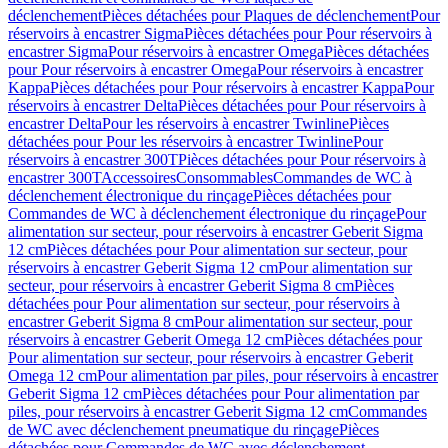
déclenchement
Pièces détachées pour Plaques de déclenchement
Pour
réservoirs à encastrer Sigma
Pièces détachées pour Pour réservoirs à
encastrer Sigma
Pour réservoirs à encastrer Omega
Pièces détachées
pour Pour réservoirs à encastrer Omega
Pour réservoirs à encastrer
Kappa
Pièces détachées pour Pour réservoirs à encastrer Kappa
Pour
réservoirs à encastrer Delta
Pièces détachées pour Pour réservoirs à
encastrer Delta
Pour les réservoirs à encastrer Twinline
Pièces
détachées pour Pour les réservoirs à encastrer Twinline
Pour
réservoirs à encastrer 300T
Pièces détachées pour Pour réservoirs à
encastrer 300T
Accessoires
Consommables
Commandes de WC à
déclenchement électronique du rinçage
Pièces détachées pour
Commandes de WC à déclenchement électronique du rinçage
Pour
alimentation sur secteur, pour réservoirs à encastrer Geberit Sigma
12 cm
Pièces détachées pour Pour alimentation sur secteur, pour
réservoirs à encastrer Geberit Sigma 12 cm
Pour alimentation sur
secteur, pour réservoirs à encastrer Geberit Sigma 8 cm
Pièces
détachées pour Pour alimentation sur secteur, pour réservoirs à
encastrer Geberit Sigma 8 cm
Pour alimentation sur secteur, pour
réservoirs à encastrer Geberit Omega 12 cm
Pièces détachées pour
Pour alimentation sur secteur, pour réservoirs à encastrer Geberit
Omega 12 cm
Pour alimentation par piles, pour réservoirs à encastrer
Geberit Sigma 12 cm
Pièces détachées pour Pour alimentation par
piles, pour réservoirs à encastrer Geberit Sigma 12 cm
Commandes
de WC avec déclenchement pneumatique du rinçage
Pièces
détachées pour Commandes de WC avec déclenchement