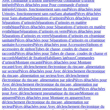
Avec commande d'urinoir intégrée
Pour commande d'urinoir
intégrée
Pièces détachées pour Pour commande d'urinoir
intégrée
Urinoirs, fonctionnement sans eau
Pièces détachées pour
Urinoirs, fonctionnement sans eau
Sans abattant
Pièces détachées
pour Sans abattant
Séparations d’urinoirs
Pièces détachées pour
Séparations d’urinoirs
Séparations d’urinoirs en matière
synthétique
Pièces détachées pour Séparations d’urinoirs en matière
synthétique
Séparations d’urinoirs en verre
Pièces détachées pour
Séparations d’urinoirs en verre
Séparations d’urinoirs en céramique
sanitaire
Pièces détachées pour Séparations d’urinoirs en céramique
sanitaire
Accessoires
Pièces détachées pour Accessoires
Siphons et
accessoires de siphon
Tubes de chasse, coudes de chasse et
raccords
Pièces détachées pour Tubes de chasse, coudes de chasse et
raccords
Matériel de fixation
Habillages latéraux
Commandes
dʼurinoir
Montage encastré
Pièces détachées pour Montage
encastré
Avec déclenchement électronique du rinçage, alimentation
sur secteur
Pièces détachées pour Avec déclenchement électronique
du rinçage, alimentation sur secteur
Avec déclenchement
électronique du rinçage, alimentation par piles
Pièces détachées pour
Avec déclenchement électronique du rinçage, alimentation par
piles
Avec déclenchement pneumatique du rinçage
Pièces détachées
pour Avec déclenchement pneumatique du rinçage
Montage en
apparent
Pièces détachées pour Montage en apparent
Avec
déclenchement électronique du rinçage, alimentation sur
secteur
Pièces détachées pour Avec déclenchement électronique du