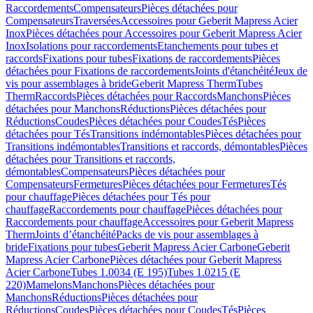
Raccordements
Compensateurs
Pièces détachées pour
Compensateurs
Traversées
Accessoires pour Geberit Mapress Acier
Inox
Pièces détachées pour Accessoires pour Geberit Mapress Acier
Inox
Isolations pour raccordements
Etanchements pour tubes et
raccords
Fixations pour tubes
Fixations de raccordements
Pièces
détachées pour Fixations de raccordements
Joints d'étanchéité
Jeux de
vis pour assemblages à bride
Geberit Mapress Therm
Tubes
Therm
Raccords
Pièces détachées pour Raccords
Manchons
Pièces
détachées pour Manchons
Réductions
Pièces détachées pour
Réductions
Coudes
Pièces détachées pour Coudes
Tés
Pièces
détachées pour Tés
Transitions indémontables
Pièces détachées pour
Transitions indémontables
Transitions et raccords, démontables
Pièces
détachées pour Transitions et raccords,
démontables
Compensateurs
Pièces détachées pour
Compensateurs
Fermetures
Pièces détachées pour Fermetures
Tés
pour chauffage
Pièces détachées pour Tés pour
chauffage
Raccordements pour chauffage
Pièces détachées pour
Raccordements pour chauffage
Accessoires pour Geberit Mapress
Therm
Joints d’étanchéité
Packs de vis pour assemblages à
bride
Fixations pour tubes
Geberit Mapress Acier Carbone
Geberit
Mapress Acier Carbone
Pièces détachées pour Geberit Mapress
Acier Carbone
Tubes 1.0034 (E 195)
Tubes 1.0215 (E
220)
Mamelons
Manchons
Pièces détachées pour
Manchons
Réductions
Pièces détachées pour
Réductions
Coudes
Pièces détachées pour Coudes
Tés
Pièces