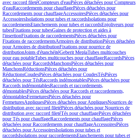
avec raccord fileté
Compteurs d'eau
Pièces détachées pour Compteurs
d'eau
Raccordements pour chauffage
Pièces détachées pour
Raccordements pour chauffage
Accessoires
Pièces détachées pour
Accessoires
Isolations pour tubes et raccords
Isolations pour
raccordements
Etanchements pour tubes et raccords
Enjoliveurs pour
tubes
Fixations pour tubes
Gaines de protection et aides à
l'insertion
Fixations de raccordements
Pièces détachées pour
Fixations de raccordements
Armoires de distribution
Pièces détachées
pour Armoires de distribution
Fixations pour nourrice de
distribution
Joints d'étanchéité
Geberit Mepla
Tubes multicouches
pour eau potable
Tubes multicouches pour chauffage
Raccords
Pièces
détachées pour Raccords
Manchons
Pièces détachées pour
Manchons
Réductions
Pièces détachées pour
Réductions
Coudes
Pièces détachées pour Coudes
Tés
Pièces
détachées pour Tés
Raccords indémontables
Pièces détachées pour
Raccords indémontables
Raccords et raccordements,
démontables
Pièces détachées pour Raccords et raccordements,
démontables
Fermetures
Pièces détachées pour
Fermetures
Appliques
Pièces détachées pour Appliques
Nourrices de
distribution avec raccord fileté
Pièces détachées pour Nourrices de
distribution avec raccord fileté
Tés pour chauffage
Pièces détachées
pour Tés pour chauffage
Raccordements pour chauffage
Pièces
détachées pour Raccordements pour chauffage
Accessoires
Pièces
détachées pour Accessoires
Isolations pour tubes et
raccords
Isolations pour raccordements
Etanchements pour tubes et