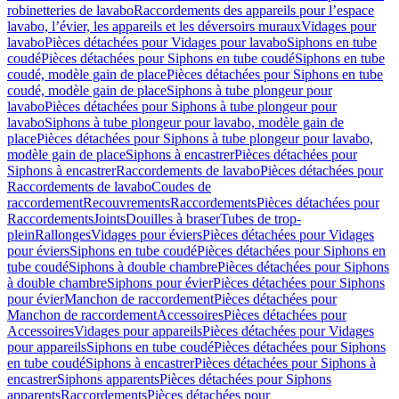
robinetteries de lavabo
Raccordements des appareils pour l’espace
lavabo, l’évier, les appareils et les déversoirs muraux
Vidages pour
lavabo
Pièces détachées pour Vidages pour lavabo
Siphons en tube
coudé
Pièces détachées pour Siphons en tube coudé
Siphons en tube
coudé, modèle gain de place
Pièces détachées pour Siphons en tube
coudé, modèle gain de place
Siphons à tube plongeur pour
lavabo
Pièces détachées pour Siphons à tube plongeur pour
lavabo
Siphons à tube plongeur pour lavabo, modèle gain de
place
Pièces détachées pour Siphons à tube plongeur pour lavabo,
modèle gain de place
Siphons à encastrer
Pièces détachées pour
Siphons à encastrer
Raccordements de lavabo
Pièces détachées pour
Raccordements de lavabo
Coudes de
raccordement
Recouvrements
Raccordements
Pièces détachées pour
Raccordements
Joints
Douilles à braser
Tubes de trop-
plein
Rallonges
Vidages pour éviers
Pièces détachées pour Vidages
pour éviers
Siphons en tube coudé
Pièces détachées pour Siphons en
tube coudé
Siphons à double chambre
Pièces détachées pour Siphons
à double chambre
Siphons pour évier
Pièces détachées pour Siphons
pour évier
Manchon de raccordement
Pièces détachées pour
Manchon de raccordement
Accessoires
Pièces détachées pour
Accessoires
Vidages pour appareils
Pièces détachées pour Vidages
pour appareils
Siphons en tube coudé
Pièces détachées pour Siphons
en tube coudé
Siphons à encastrer
Pièces détachées pour Siphons à
encastrer
Siphons apparents
Pièces détachées pour Siphons
apparents
Raccordements
Pièces détachées pour