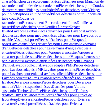
chasse
Manchon de raccordement
Pièces détachées pour Manchon de
raccordement
Coudes de raccordement
Pièces détachées pour Coudes
de raccordement
Vidages pour bidet
Pièces détachées pour Vidages
pour bidet
Siphons en tube coudé
Pièces détachées pour Siphons en
tube coudé
Coudes de
raccordement
Recouvrements
Raccordements
Joints
Douilles à
braser
Pièces détachées pour Douilles à braser
Espace
lavabo
Lavabos
Lavabos
Pièces détachées pour Lavabos
Lavabos
doubles
Lavabos pour meubles
Pièces détachées pour Lavabos pour
meubles
Vasques à poser
Pièces détachées pour Vasques à
poser
Lave-mains
Pièces détachées pour Lave-mains
Lave-mains
d’angle
Pièces détachées pour Lave-mains d’angle
Vasques à
encastrer
Pièces détachées pour Vasques à encastrer
Vasques à
encastrer par le dessous
Pièces détachées pour Vasques à encastrer
par le dessous
Lavabos d’angle
Pièces détachées pour Lavabos
d’angle
Lavabos collectifs
Lavabos adaptés PMR
Pièces détachées
pour Lavabos adaptés PMR
Lavabos pour enfants
Pièces détachées
pour Lavabos pour enfants
Lavabos collectifs
Pièces détachées pour
Lavabos collectifs
Autres lavabos
Pièces détachées pour Autres
lavabos
Déversoirs muraux
Pièces détachées pour Déversoirs
muraux
Vidoirs suspendus
Pièces détachées pour Vidoirs
suspendus
Timbres dʼoffice
Pièces détachées pour Timbres
dʼoffice
Cuves de laboratoire
Pièces détachées pour Cuves de
laboratoire
Éviers à encastrer
Pièces détachées pour Éviers à
encastrer
Éviers à poser
Pièces détachées pour Éviers à