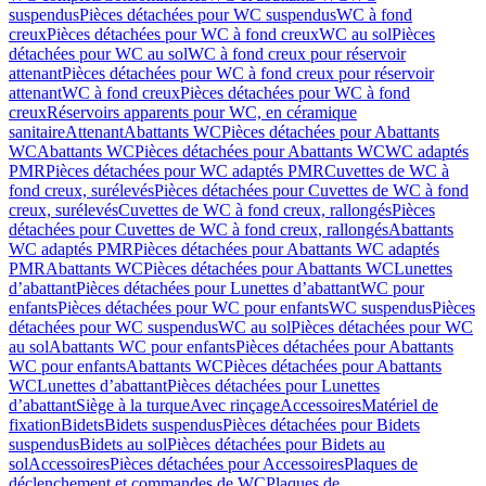
suspendus
Pièces détachées pour WC suspendus
WC à fond
creux
Pièces détachées pour WC à fond creux
WC au sol
Pièces
détachées pour WC au sol
WC à fond creux pour réservoir
attenant
Pièces détachées pour WC à fond creux pour réservoir
attenant
WC à fond creux
Pièces détachées pour WC à fond
creux
Réservoirs apparents pour WC, en céramique
sanitaire
Attenant
Abattants WC
Pièces détachées pour Abattants
WC
Abattants WC
Pièces détachées pour Abattants WC
WC adaptés
PMR
Pièces détachées pour WC adaptés PMR
Cuvettes de WC à
fond creux, surélevés
Pièces détachées pour Cuvettes de WC à fond
creux, surélevés
Cuvettes de WC à fond creux, rallongés
Pièces
détachées pour Cuvettes de WC à fond creux, rallongés
Abattants
WC adaptés PMR
Pièces détachées pour Abattants WC adaptés
PMR
Abattants WC
Pièces détachées pour Abattants WC
Lunettes
d’abattant
Pièces détachées pour Lunettes d’abattant
WC pour
enfants
Pièces détachées pour WC pour enfants
WC suspendus
Pièces
détachées pour WC suspendus
WC au sol
Pièces détachées pour WC
au sol
Abattants WC pour enfants
Pièces détachées pour Abattants
WC pour enfants
Abattants WC
Pièces détachées pour Abattants
WC
Lunettes d’abattant
Pièces détachées pour Lunettes
d’abattant
Siège à la turque
Avec rinçage
Accessoires
Matériel de
fixation
Bidets
Bidets suspendus
Pièces détachées pour Bidets
suspendus
Bidets au sol
Pièces détachées pour Bidets au
sol
Accessoires
Pièces détachées pour Accessoires
Plaques de
déclenchement et commandes de WC
Plaques de