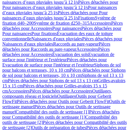
naissances d’eaux pluviales jusqu’à 12 l/s
Pièces détachées pour
Pour naissances d’eaux pluviales jusqu’à 12 l/s
Pour naissances
d’eaux pluviales jusqu’à 25 l/s
Pièces détachées pour Pour
naissances d’eaux pluviales jusqu’à 25 l/s
Fixations
Système de
fixation d40–200
Système de fixation d250–315
Accessoires
Pièces
détachées pour Accessoires
Pour naissances
Pièces détachées pour
Pour naissances
Pour fixations
Évacuation des eaux de toiture
conventionnelle
Naissances d'eaux pluviales
Pièces détachées pour
Naissances d'eaux pluviales
Raccords au pare-vapeur
Pièces
détachées pour Raccords au pare-vapeur
Accessoires
Pièces
détachées pour Accessoires
Évacuation des sols
Evacuation de
surface pour l'intérieur et l'extérieur
Pièces détachées pour
Evacuation de surface pour l'intérieur et l'extérieur
Siphons de sol
pour balcons et terrasses, 10 x 10 cm
Pièces détachées pour Siphons
de sol pour balcons et terrasses, 10 x 10 cm
Siphons de sol 13 x 13
cm
Pièces détachées pour Siphons de sol 13 x 13 cm
Grilles-avaloirs
15 x 15 cm
Pièces détachées pour Grilles-avaloirs 15 x 15
cm
Accessoires
Pièces détachées pour Accessoires
Outillages,
composants réseau et logiciels
Outillages
Outils pour Geberit
FlowFit
Pièces détachées pour Outils pour Geberit FlowFit
Outils de
sertissage manuel
Pièces détachées pour Outils de sertissage
manuel
Compatibilité des outils de sertissage [1]
Pièces détachées
pour Compatibilité des outils de sertissage [1]
Compatibilité des
outils de sertissage [2]
Pièces détachées pour Compatibilité des outils
de sertissage [2]
Outils de préparation de tubes
Pièces détachées pour