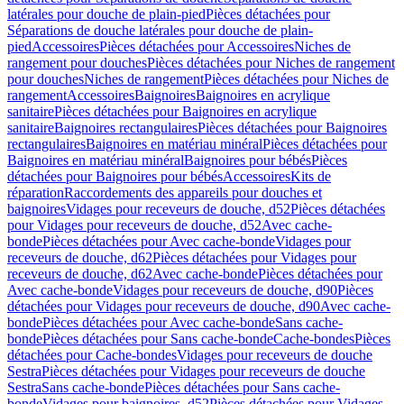
latérales pour douche de plain-pied
Pièces détachées pour
Séparations de douche latérales pour douche de plain-
pied
Accessoires
Pièces détachées pour Accessoires
Niches de
rangement pour douches
Pièces détachées pour Niches de rangement
pour douches
Niches de rangement
Pièces détachées pour Niches de
rangement
Accessoires
Baignoires
Baignoires en acrylique
sanitaire
Pièces détachées pour Baignoires en acrylique
sanitaire
Baignoires rectangulaires
Pièces détachées pour Baignoires
rectangulaires
Baignoires en matériau minéral
Pièces détachées pour
Baignoires en matériau minéral
Baignoires pour bébés
Pièces
détachées pour Baignoires pour bébés
Accessoires
Kits de
réparation
Raccordements des appareils pour douches et
baignoires
Vidages pour receveurs de douche, d52
Pièces détachées
pour Vidages pour receveurs de douche, d52
Avec cache-
bonde
Pièces détachées pour Avec cache-bonde
Vidages pour
receveurs de douche, d62
Pièces détachées pour Vidages pour
receveurs de douche, d62
Avec cache-bonde
Pièces détachées pour
Avec cache-bonde
Vidages pour receveurs de douche, d90
Pièces
détachées pour Vidages pour receveurs de douche, d90
Avec cache-
bonde
Pièces détachées pour Avec cache-bonde
Sans cache-
bonde
Pièces détachées pour Sans cache-bonde
Cache-bondes
Pièces
détachées pour Cache-bondes
Vidages pour receveurs de douche
Sestra
Pièces détachées pour Vidages pour receveurs de douche
Sestra
Sans cache-bonde
Pièces détachées pour Sans cache-
bonde
Vidages pour baignoires, d52
Pièces détachées pour Vidages