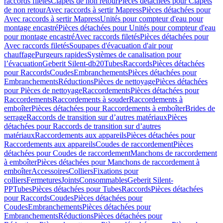
raccords filetés
Clapets de non retour
Pièces détachées pour Clapets
de non retour
Avec raccords à sertir Mapress
Pièces détachées pour
Avec raccords à sertir Mapress
Unités pour compteur d'eau pour
montage encastré
Pièces détachées pour Unités pour compteur d'eau
pour montage encastré
Avec raccords filetés
Pièces détachées pour
Avec raccords filetés
Soupapes d'évacuation d'air pour
chauffage
Purgeurs rapides
Systèmes de canalisation pour
l’évacuation
Geberit Silent-db20
Tubes
Raccords
Pièces détachées
pour Raccords
Coudes
Embranchements
Pièces détachées pour
Embranchements
Réductions
Pièces de nettoyage
Pièces détachées
pour Pièces de nettoyage
Raccordements
Pièces détachées pour
Raccordements
Raccordements à souder
Raccordements à
emboîter
Pièces détachées pour Raccordements à emboîter
Brides de
serrage
Raccords de transition sur d’autres matériaux
Pièces
détachées pour Raccords de transition sur d’autres
matériaux
Raccordements aux appareils
Pièces détachées pour
Raccordements aux appareils
Coudes de raccordement
Pièces
détachées pour Coudes de raccordement
Manchons de raccordement
à emboîter
Pièces détachées pour Manchons de raccordement à
emboîter
Accessoires
Colliers
Fixations pour
colliers
Fermetures
Joints
Consommables
Geberit Silent-
PP
Tubes
Pièces détachées pour Tubes
Raccords
Pièces détachées
pour Raccords
Coudes
Pièces détachées pour
Coudes
Embranchements
Pièces détachées pour
Embranchements
Réductions
Pièces détachées pour