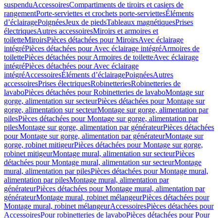
suspendu
Accessoires
Compartiments de tiroirs et casiers de
rangement
Porte-serviettes et crochets porte-serviettes
Éléments
d’éclairage
Poignées
Jeux de pieds
Tableaux magnétiques
Prises
électriques
Autres accessoires
Miroirs et armoires et
toilette
Miroirs
Pièces détachées pour Miroirs
Avec éclairage
intégré
Pièces détachées pour Avec éclairage intégré
Armoires de
toilette
Pièces détachées pour Armoires de toilette
Avec éclairage
intégré
Pièces détachées pour Avec éclairage
intégré
Accessoires
Éléments d’éclairage
Poignées
Autres
accessoires
Prises électriques
Robinetteries
Robinetteries de
lavabo
Pièces détachées pour Robinetteries de lavabo
Montage sur
gorge, alimentation sur secteur
Pièces détachées pour Montage sur
gorge, alimentation sur secteur
Montage sur gorge, alimentation par
piles
Pièces détachées pour Montage sur gorge, alimentation par
piles
Montage sur gorge, alimentation par générateur
Pièces détachées
pour Montage sur gorge, alimentation par générateur
Montage sur
gorge, robinet mitigeur
Pièces détachées pour Montage sur gorge,
robinet mitigeur
Montage mural, alimentation sur secteur
Pièces
détachées pour Montage mural, alimentation sur secteur
Montage
mural, alimentation par piles
Pièces détachées pour Montage mural,
alimentation par piles
Montage mural, alimentation par
générateur
Pièces détachées pour Montage mural, alimentation par
générateur
Montage mural, robinet mélangeur
Pièces détachées pour
Montage mural, robinet mélangeur
Accessoires
Pièces détachées pour
Accessoires
Pour robinetteries de lavabo
Pièces détachées pour Pour