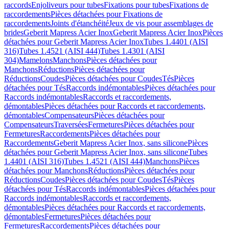
raccords
Enjoliveurs pour tubes
Fixations pour tubes
Fixations de
raccordements
Pièces détachées pour Fixations de
raccordements
Joints d'étanchéité
Jeux de vis pour assemblages de
brides
Geberit Mapress Acier Inox
Geberit Mapress Acier Inox
Pièces
détachées pour Geberit Mapress Acier Inox
Tubes 1.4401 (AISI
316)
Tubes 1.4521 (AISI 444)
Tubes 1.4301 (AISI
304)
Mamelons
Manchons
Pièces détachées pour
Manchons
Réductions
Pièces détachées pour
Réductions
Coudes
Pièces détachées pour Coudes
Tés
Pièces
détachées pour Tés
Raccords indémontables
Pièces détachées pour
Raccords indémontables
Raccords et raccordements,
démontables
Pièces détachées pour Raccords et raccordements,
démontables
Compensateurs
Pièces détachées pour
Compensateurs
Traversées
Fermetures
Pièces détachées pour
Fermetures
Raccordements
Pièces détachées pour
Raccordements
Geberit Mapress Acier Inox, sans silicone
Pièces
détachées pour Geberit Mapress Acier Inox, sans silicone
Tubes
1.4401 (AISI 316)
Tubes 1.4521 (AISI 444)
Manchons
Pièces
détachées pour Manchons
Réductions
Pièces détachées pour
Réductions
Coudes
Pièces détachées pour Coudes
Tés
Pièces
détachées pour Tés
Raccords indémontables
Pièces détachées pour
Raccords indémontables
Raccords et raccordements,
démontables
Pièces détachées pour Raccords et raccordements,
démontables
Fermetures
Pièces détachées pour
Fermetures
Raccordements
Pièces détachées pour