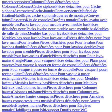
poser
Accessoires
Colonnes
Pièces détachées pour
Colonnes
Colonnes
Cache-siphons
Pièces détachées pour Cache-
siphons
Accessoires
Cache-bondes
Porte-serviettes
Matériel de
fixation
Habillages cache-siphons
Equerres de montage
Couvre-
joints
Dosserets
Kits de consoles
Étagères murales
Packs lavabo avec
meuble bas
Packs lavabo pour meuble avec meuble bas
Pièces
détachées pour Packs lavabo pour meuble avec meuble bas
Meubles
de salle de bains
Meubles bas pour lavabo
Pièces détachées pour
Meubles bas pour lavabo
Pour lave-mains
Pièces détachées pour Pour
lave-mains
Pour lavabos
Pièces détachées pour Pour lavabos
Pour
lavabos doubles
Pièces détachées pour Pour lavabos doubles
Pour
lavabos pour meuble
Pièces détachées pour Pour lavabos pour
meuble
Pour lave-mains d’angle
Pièces détachées pour Pour lave-
mains d’angle
Plans pour vasques
Pièces détachées pour Plans pour
vasques
Pour vasque à poser en forme de coupelle
Pièces détachées
pour Pour vasque à poser en forme de coupelle
Pour vasque à poser
rectangulaire
Pièces détachées pour Pour vasque à poser
rectangulaire
Meubles latéraux
Pièces détachées pour Meubles
latéraux
Meubles latéraux bas
Pièces détachées pour Meubles
latéraux bas
Colonnes hautes
Pièces détachées pour Colonnes
hautes
Colonnes mi-haute
Pièces détachées pour Colonnes mi-
haute
Armoires hautes compactes
Pièces détachées pour Armoires
hautes compactes
Autres meubles
Pièces détachées pour Autres
meubles
Étagères murales
Pièces détachées pour Étagères
murales
Habillages pour bâti-support Duofix pour WC