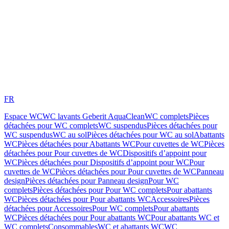
FR
Espace WC
WC lavants Geberit AquaClean
WC complets
Pièces
détachées pour WC complets
WC suspendus
Pièces détachées pour
WC suspendus
WC au sol
Pièces détachées pour WC au sol
Abattants
WC
Pièces détachées pour Abattants WC
Pour cuvettes de WC
Pièces
détachées pour Pour cuvettes de WC
Dispositifs d’appoint pour
WC
Pièces détachées pour Dispositifs d’appoint pour WC
Pour
cuvettes de WC
Pièces détachées pour Pour cuvettes de WC
Panneau
design
Pièces détachées pour Panneau design
Pour WC
complets
Pièces détachées pour Pour WC complets
Pour abattants
WC
Pièces détachées pour Pour abattants WC
Accessoires
Pièces
détachées pour Accessoires
Pour WC complets
Pour abattants
WC
Pièces détachées pour Pour abattants WC
Pour abattants WC et
WC complets
Consommables
WC et abattants WC
WC