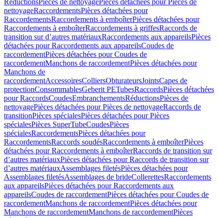
Réductions
Pièces de nettoyage
Pièces détachées pour Pièces de
nettoyage
Raccordements
Pièces détachées pour
Raccordements
Raccordements à emboîter
Pièces détachées pour
Raccordements à emboîter
Raccordements à griffes
Raccords de
transition sur d’autres matériaux
Raccordements aux appareils
Pièces
détachées pour Raccordements aux appareils
Coudes de
raccordement
Pièces détachées pour Coudes de
raccordement
Manchons de raccordement
Pièces détachées pour
Manchons de
raccordement
Accessoires
Colliers
Obturateurs
Joints
Capes de
protection
Consommables
Geberit PE
Tubes
Raccords
Pièces détachées
pour Raccords
Coudes
Embranchements
Réductions
Pièces de
nettoyage
Pièces détachées pour Pièces de nettoyage
Raccords de
transition
Pièces spéciales
Pièces détachées pour Pièces
spéciales
Pièces SuperTube
Coudes
Pièces
spéciales
Raccordements
Pièces détachées pour
Raccordements
Raccords soudés
Raccordements à emboîter
Pièces
détachées pour Raccordements à emboîter
Raccords de transition sur
d’autres matériaux
Pièces détachées pour Raccords de transition sur
d’autres matériaux
Assemblages filetés
Pièces détachées pour
Assemblages filetés
Assemblages de bride
Collerettes
Raccordements
aux appareils
Pièces détachées pour Raccordements aux
appareils
Coudes de raccordement
Pièces détachées pour Coudes de
raccordement
Manchons de raccordement
Pièces détachées pour
Manchons de raccordement
Manchons de raccordement
Pièces