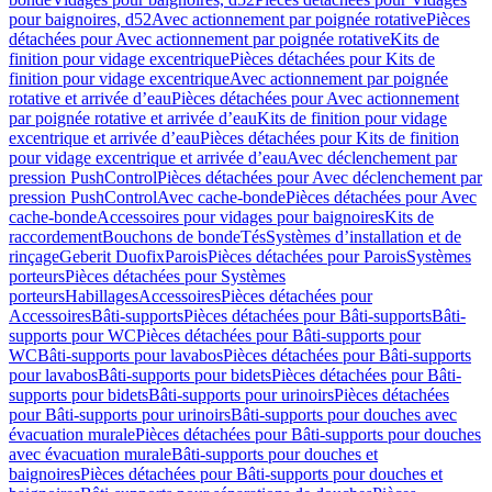
pour baignoires, d52
Avec actionnement par poignée rotative
Pièces
détachées pour Avec actionnement par poignée rotative
Kits de
finition pour vidage excentrique
Pièces détachées pour Kits de
finition pour vidage excentrique
Avec actionnement par poignée
rotative et arrivée d’eau
Pièces détachées pour Avec actionnement
par poignée rotative et arrivée d’eau
Kits de finition pour vidage
excentrique et arrivée d’eau
Pièces détachées pour Kits de finition
pour vidage excentrique et arrivée d’eau
Avec déclenchement par
pression PushControl
Pièces détachées pour Avec déclenchement par
pression PushControl
Avec cache-bonde
Pièces détachées pour Avec
cache-bonde
Accessoires pour vidages pour baignoires
Kits de
raccordement
Bouchons de bonde
Tés
Systèmes d’installation et de
rinçage
Geberit Duofix
Parois
Pièces détachées pour Parois
Systèmes
porteurs
Pièces détachées pour Systèmes
porteurs
Habillages
Accessoires
Pièces détachées pour
Accessoires
Bâti-supports
Pièces détachées pour Bâti-supports
Bâti-
supports pour WC
Pièces détachées pour Bâti-supports pour
WC
Bâti-supports pour lavabos
Pièces détachées pour Bâti-supports
pour lavabos
Bâti-supports pour bidets
Pièces détachées pour Bâti-
supports pour bidets
Bâti-supports pour urinoirs
Pièces détachées
pour Bâti-supports pour urinoirs
Bâti-supports pour douches avec
évacuation murale
Pièces détachées pour Bâti-supports pour douches
avec évacuation murale
Bâti-supports pour douches et
baignoires
Pièces détachées pour Bâti-supports pour douches et