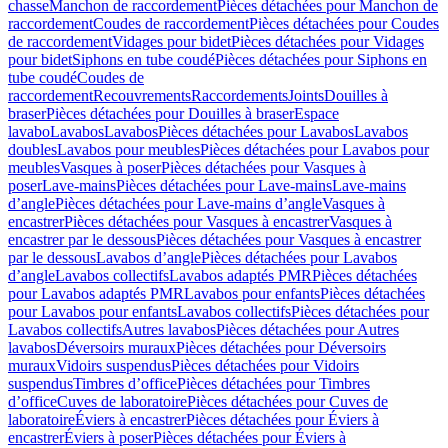
chasse
Manchon de raccordement
Pièces détachées pour Manchon de
raccordement
Coudes de raccordement
Pièces détachées pour Coudes
de raccordement
Vidages pour bidet
Pièces détachées pour Vidages
pour bidet
Siphons en tube coudé
Pièces détachées pour Siphons en
tube coudé
Coudes de
raccordement
Recouvrements
Raccordements
Joints
Douilles à
braser
Pièces détachées pour Douilles à braser
Espace
lavabo
Lavabos
Lavabos
Pièces détachées pour Lavabos
Lavabos
doubles
Lavabos pour meubles
Pièces détachées pour Lavabos pour
meubles
Vasques à poser
Pièces détachées pour Vasques à
poser
Lave-mains
Pièces détachées pour Lave-mains
Lave-mains
d’angle
Pièces détachées pour Lave-mains d’angle
Vasques à
encastrer
Pièces détachées pour Vasques à encastrer
Vasques à
encastrer par le dessous
Pièces détachées pour Vasques à encastrer
par le dessous
Lavabos d’angle
Pièces détachées pour Lavabos
d’angle
Lavabos collectifs
Lavabos adaptés PMR
Pièces détachées
pour Lavabos adaptés PMR
Lavabos pour enfants
Pièces détachées
pour Lavabos pour enfants
Lavabos collectifs
Pièces détachées pour
Lavabos collectifs
Autres lavabos
Pièces détachées pour Autres
lavabos
Déversoirs muraux
Pièces détachées pour Déversoirs
muraux
Vidoirs suspendus
Pièces détachées pour Vidoirs
suspendus
Timbres dʼoffice
Pièces détachées pour Timbres
dʼoffice
Cuves de laboratoire
Pièces détachées pour Cuves de
laboratoire
Éviers à encastrer
Pièces détachées pour Éviers à
encastrer
Éviers à poser
Pièces détachées pour Éviers à