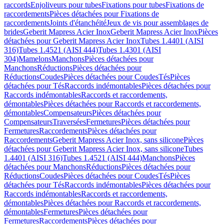
raccords
Enjoliveurs pour tubes
Fixations pour tubes
Fixations de
raccordements
Pièces détachées pour Fixations de
raccordements
Joints d'étanchéité
Jeux de vis pour assemblages de
brides
Geberit Mapress Acier Inox
Geberit Mapress Acier Inox
Pièces
détachées pour Geberit Mapress Acier Inox
Tubes 1.4401 (AISI
316)
Tubes 1.4521 (AISI 444)
Tubes 1.4301 (AISI
304)
Mamelons
Manchons
Pièces détachées pour
Manchons
Réductions
Pièces détachées pour
Réductions
Coudes
Pièces détachées pour Coudes
Tés
Pièces
détachées pour Tés
Raccords indémontables
Pièces détachées pour
Raccords indémontables
Raccords et raccordements,
démontables
Pièces détachées pour Raccords et raccordements,
démontables
Compensateurs
Pièces détachées pour
Compensateurs
Traversées
Fermetures
Pièces détachées pour
Fermetures
Raccordements
Pièces détachées pour
Raccordements
Geberit Mapress Acier Inox, sans silicone
Pièces
détachées pour Geberit Mapress Acier Inox, sans silicone
Tubes
1.4401 (AISI 316)
Tubes 1.4521 (AISI 444)
Manchons
Pièces
détachées pour Manchons
Réductions
Pièces détachées pour
Réductions
Coudes
Pièces détachées pour Coudes
Tés
Pièces
détachées pour Tés
Raccords indémontables
Pièces détachées pour
Raccords indémontables
Raccords et raccordements,
démontables
Pièces détachées pour Raccords et raccordements,
démontables
Fermetures
Pièces détachées pour
Fermetures
Raccordements
Pièces détachées pour