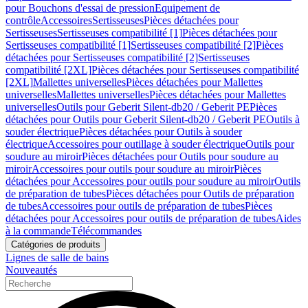
pour Bouchons d'essai de pression
Equipement de
contrôle
Accessoires
Sertisseuses
Pièces détachées pour
Sertisseuses
Sertisseuses compatibilité [1]
Pièces détachées pour
Sertisseuses compatibilité [1]
Sertisseuses compatibilité [2]
Pièces
détachées pour Sertisseuses compatibilité [2]
Sertisseuses
compatibilité [2XL]
Pièces détachées pour Sertisseuses compatibilité
[2XL]
Mallettes universelles
Pièces détachées pour Mallettes
universelles
Mallettes universelles
Pièces détachées pour Mallettes
universelles
Outils pour Geberit Silent-db20 / Geberit PE
Pièces
détachées pour Outils pour Geberit Silent-db20 / Geberit PE
Outils à
souder électrique
Pièces détachées pour Outils à souder
électrique
Accessoires pour outillage à souder électrique
Outils pour
soudure au miroir
Pièces détachées pour Outils pour soudure au
miroir
Accessoires pour outils pour soudure au miroir
Pièces
détachées pour Accessoires pour outils pour soudure au miroir
Outils
de préparation de tubes
Pièces détachées pour Outils de préparation
de tubes
Accessoires pour outils de préparation de tubes
Pièces
détachées pour Accessoires pour outils de préparation de tubes
Aides
à la commande
Télécommandes
Catégories de produits
Lignes de salle de bains
Nouveautés