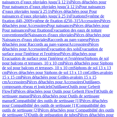
naissances d’eaux pluviales jusqu’à 12 l/s
Pièces détachées pour
Pour naissances d’eaux pluviales jusqu’à 12 l/s
Pour naissances
d’eaux pluviales jusqu’à 25 l/s
Pièces détachées pour Pour
naissances d’eaux pluviales jusqu’à 25 l/s
Fixations
Système de
fixation d40–200
Système de fixation d250–315
Accessoires
Pièces
détachées pour Accessoires
Pour naissances
Pièces détachées pour
Pour naissances
Pour fixations
Évacuation des eaux de toiture
conventionnelle
Naissances d'eaux pluviales
Pièces détachées pour
Naissances d'eaux pluviales
Raccords au pare-vapeur
Pièces
détachées pour Raccords au pare-vapeur
Accessoires
Pièces
détachées pour Accessoires
Évacuation des sols
Evacuation de
surface pour l'intérieur et l'extérieur
Pièces détachées pour
Evacuation de surface pour l'intérieur et l'extérieur
Siphons de sol
pour balcons et terrasses, 10 x 10 cm
Pièces détachées pour Siphons
de sol pour balcons et terrasses, 10 x 10 cm
Siphons de sol 13 x 13
cm
Pièces détachées pour Siphons de sol 13 x 13 cm
Grilles-avaloirs
15 x 15 cm
Pièces détachées pour Grilles-avaloirs 15 x 15
cm
Accessoires
Pièces détachées pour Accessoires
Outillages,
composants réseau et logiciels
Outillages
Outils pour Geberit
FlowFit
Pièces détachées pour Outils pour Geberit FlowFit
Outils de
sertissage manuel
Pièces détachées pour Outils de sertissage
manuel
Compatibilité des outils de sertissage [1]
Pièces détachées
pour Compatibilité des outils de sertissage [1]
Compatibilité des
outils de sertissage [2]
Pièces détachées pour Compatibilité des outils
de sertissage [2]
Outils de préparation de tubes
Pièces détachées pour