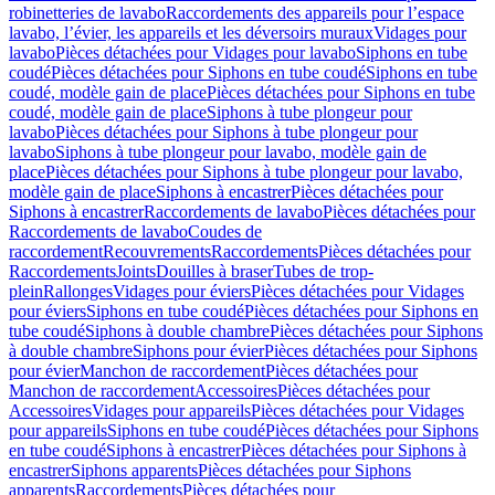
robinetteries de lavabo
Raccordements des appareils pour l’espace
lavabo, l’évier, les appareils et les déversoirs muraux
Vidages pour
lavabo
Pièces détachées pour Vidages pour lavabo
Siphons en tube
coudé
Pièces détachées pour Siphons en tube coudé
Siphons en tube
coudé, modèle gain de place
Pièces détachées pour Siphons en tube
coudé, modèle gain de place
Siphons à tube plongeur pour
lavabo
Pièces détachées pour Siphons à tube plongeur pour
lavabo
Siphons à tube plongeur pour lavabo, modèle gain de
place
Pièces détachées pour Siphons à tube plongeur pour lavabo,
modèle gain de place
Siphons à encastrer
Pièces détachées pour
Siphons à encastrer
Raccordements de lavabo
Pièces détachées pour
Raccordements de lavabo
Coudes de
raccordement
Recouvrements
Raccordements
Pièces détachées pour
Raccordements
Joints
Douilles à braser
Tubes de trop-
plein
Rallonges
Vidages pour éviers
Pièces détachées pour Vidages
pour éviers
Siphons en tube coudé
Pièces détachées pour Siphons en
tube coudé
Siphons à double chambre
Pièces détachées pour Siphons
à double chambre
Siphons pour évier
Pièces détachées pour Siphons
pour évier
Manchon de raccordement
Pièces détachées pour
Manchon de raccordement
Accessoires
Pièces détachées pour
Accessoires
Vidages pour appareils
Pièces détachées pour Vidages
pour appareils
Siphons en tube coudé
Pièces détachées pour Siphons
en tube coudé
Siphons à encastrer
Pièces détachées pour Siphons à
encastrer
Siphons apparents
Pièces détachées pour Siphons
apparents
Raccordements
Pièces détachées pour