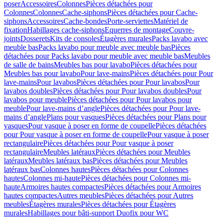
poser
Accessoires
Colonnes
Pièces détachées pour
Colonnes
Colonnes
Cache-siphons
Pièces détachées pour Cache-
siphons
Accessoires
Cache-bondes
Porte-serviettes
Matériel de
fixation
Habillages cache-siphons
Equerres de montage
Couvre-
joints
Dosserets
Kits de consoles
Étagères murales
Packs lavabo avec
meuble bas
Packs lavabo pour meuble avec meuble bas
Pièces
détachées pour Packs lavabo pour meuble avec meuble bas
Meubles
de salle de bains
Meubles bas pour lavabo
Pièces détachées pour
Meubles bas pour lavabo
Pour lave-mains
Pièces détachées pour Pour
lave-mains
Pour lavabos
Pièces détachées pour Pour lavabos
Pour
lavabos doubles
Pièces détachées pour Pour lavabos doubles
Pour
lavabos pour meuble
Pièces détachées pour Pour lavabos pour
meuble
Pour lave-mains d’angle
Pièces détachées pour Pour lave-
mains d’angle
Plans pour vasques
Pièces détachées pour Plans pour
vasques
Pour vasque à poser en forme de coupelle
Pièces détachées
pour Pour vasque à poser en forme de coupelle
Pour vasque à poser
rectangulaire
Pièces détachées pour Pour vasque à poser
rectangulaire
Meubles latéraux
Pièces détachées pour Meubles
latéraux
Meubles latéraux bas
Pièces détachées pour Meubles
latéraux bas
Colonnes hautes
Pièces détachées pour Colonnes
hautes
Colonnes mi-haute
Pièces détachées pour Colonnes mi-
haute
Armoires hautes compactes
Pièces détachées pour Armoires
hautes compactes
Autres meubles
Pièces détachées pour Autres
meubles
Étagères murales
Pièces détachées pour Étagères
murales
Habillages pour bâti-support Duofix pour WC