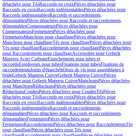
détachées pour Tés
Raccords en croix
Pièces détachées pour
Raccords en croix
Raccords indémontables
Pièces détachées pour
Raccords indémontables
Raccords et raccordements,
démontables
Pièces détachées pour Raccords et raccordements,
démontables
Compensateurs
Pièces détachées pour
Compensateurs
Fermetures
Pièces détachées pour
Fermetures
Manchons pour chauffage
Pièces détachées pour
Manchons pour chauffage
Tés pour chauffage
Pièces détachées pour
Tés pour chauffage
Raccordements pour chauffage
Pièces détachées
pour Raccordements pour chauffage
Accessoires pour Geberit
Mapress Acier Carbone
Etanchements pour tubes et
raccords
Enjoliveurs pour tubes
Fixations pour tubes
Fixations de
raccordements
Joints d'étanchéité
Jeux de vis pour assemblages à
bride
Geberit Mapress Cuivre
Geberit Mapress Cuivre
Pièces
détachées pour Geberit Mapress Cuivre
Manchons
Pièces détachées
pour Manchons
Réductions
Pièces détachées pour
Réductions
Coudes
Pièces détachées pour Coudes
Tés
Pièces
détachées pour Tés
Raccords en croix
Pièces détachées pour
Raccords en croix
Raccords indémontables
Pièces détachées pour
Raccords indémontables
Raccords et raccordements,
démontables
Pièces détachées pour Raccords et raccordements,
démontables
Fermetures
Pièces détachées pour
Fermetures
Raccordements
Pièces détachées pour Raccordements
Tés
pour chauffage
Pièces détachées pour Tés pour
chauffage
Raccordements pour chauffage
Pièces détachées pour