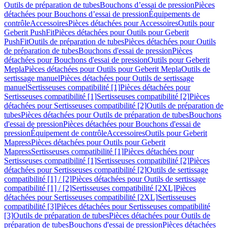
Outils de préparation de tubes
Bouchons d’essai de pression
Pièces
détachées pour Bouchons d’essai de pression
Équipements de
contrôle
Accessoires
Pièces détachées pour Accessoires
Outils pour
Geberit PushFit
Pièces détachées pour Outils pour Geberit
PushFit
Outils de préparation de tubes
Pièces détachées pour Outils
de préparation de tubes
Bouchons d'essai de pression
Pièces
détachées pour Bouchons d'essai de pression
Outils pour Geberit
Mepla
Pièces détachées pour Outils pour Geberit Mepla
Outils de
sertissage manuel
Pièces détachées pour Outils de sertissage
manuel
Sertisseuses compatibilité [1]
Pièces détachées pour
Sertisseuses compatibilité [1]
Sertisseuses compatibilité [2]
Pièces
détachées pour Sertisseuses compatibilité [2]
Outils de préparation de
tubes
Pièces détachées pour Outils de préparation de tubes
Bouchons
d'essai de pression
Pièces détachées pour Bouchons d'essai de
pression
Équipement de contrôle
Accessoires
Outils pour Geberit
Mapress
Pièces détachées pour Outils pour Geberit
Mapress
Sertisseuses compatibilité [1]
Pièces détachées pour
Sertisseuses compatibilité [1]
Sertisseuses compatibilité [2]
Pièces
détachées pour Sertisseuses compatibilité [2]
Outils de sertissage
compatibilité [1] / [2]
Pièces détachées pour Outils de sertissage
compatibilité [1] / [2]
Sertisseuses compatibilité [2XL]
Pièces
détachées pour Sertisseuses compatibilité [2XL]
Sertisseuses
compatibilité [3]
Pièces détachées pour Sertisseuses compatibilité
[3]
Outils de préparation de tubes
Pièces détachées pour Outils de
préparation de tubes
Bouchons d'essai de pression
Pièces détachées