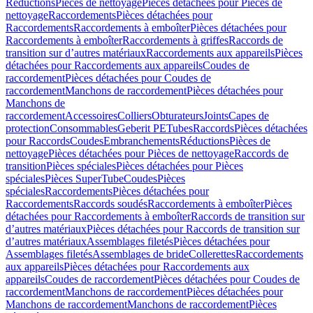
Réductions
Pièces de nettoyage
Pièces détachées pour Pièces de
nettoyage
Raccordements
Pièces détachées pour
Raccordements
Raccordements à emboîter
Pièces détachées pour
Raccordements à emboîter
Raccordements à griffes
Raccords de
transition sur d’autres matériaux
Raccordements aux appareils
Pièces
détachées pour Raccordements aux appareils
Coudes de
raccordement
Pièces détachées pour Coudes de
raccordement
Manchons de raccordement
Pièces détachées pour
Manchons de
raccordement
Accessoires
Colliers
Obturateurs
Joints
Capes de
protection
Consommables
Geberit PE
Tubes
Raccords
Pièces détachées
pour Raccords
Coudes
Embranchements
Réductions
Pièces de
nettoyage
Pièces détachées pour Pièces de nettoyage
Raccords de
transition
Pièces spéciales
Pièces détachées pour Pièces
spéciales
Pièces SuperTube
Coudes
Pièces
spéciales
Raccordements
Pièces détachées pour
Raccordements
Raccords soudés
Raccordements à emboîter
Pièces
détachées pour Raccordements à emboîter
Raccords de transition sur
d’autres matériaux
Pièces détachées pour Raccords de transition sur
d’autres matériaux
Assemblages filetés
Pièces détachées pour
Assemblages filetés
Assemblages de bride
Collerettes
Raccordements
aux appareils
Pièces détachées pour Raccordements aux
appareils
Coudes de raccordement
Pièces détachées pour Coudes de
raccordement
Manchons de raccordement
Pièces détachées pour
Manchons de raccordement
Manchons de raccordement
Pièces