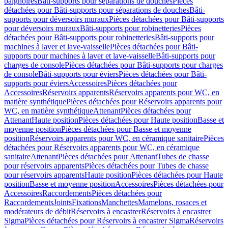
baignoires
Bâti-supports pour séparations de douches
Pièces
détachées pour Bâti-supports pour séparations de douches
Bâti-
supports pour déversoirs muraux
Pièces détachées pour Bâti-supports
pour déversoirs muraux
Bâti-supports pour robinetteries
Pièces
détachées pour Bâti-supports pour robinetteries
Bâti-supports pour
machines à laver et lave-vaisselle
Pièces détachées pour Bâti-
supports pour machines à laver et lave-vaisselle
Bâti-supports pour
charges de console
Pièces détachées pour Bâti-supports pour charges
de console
Bâti-supports pour éviers
Pièces détachées pour Bâti-
supports pour éviers
Accessoires
Pièces détachées pour
Accessoires
Réservoirs apparents
Réservoirs apparents pour WC, en
matière synthétique
Pièces détachées pour Réservoirs apparents pour
WC, en matière synthétique
Attenant
Pièces détachées pour
Attenant
Haute position
Pièces détachées pour Haute position
Basse et
moyenne position
Pièces détachées pour Basse et moyenne
position
Réservoirs apparents pour WC, en céramique sanitaire
Pièces
détachées pour Réservoirs apparents pour WC, en céramique
sanitaire
Attenant
Pièces détachées pour Attenant
Tubes de chasse
pour réservoirs apparents
Pièces détachées pour Tubes de chasse
pour réservoirs apparents
Haute position
Pièces détachées pour Haute
position
Basse et moyenne position
Accessoires
Pièces détachées pour
Accessoires
Raccordements
Pièces détachées pour
Raccordements
Joints
Fixations
Manchettes
Mamelons, rosaces et
modérateurs de débit
Réservoirs à encastrer
Réservoirs à encastrer
Sigma
Pièces détachées pour Réservoirs à encastrer Sigma
Réservoirs