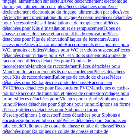
rinçage, alimentation sur secteur
Avec déclenchement électronique
du rinçage, alimentation par piles
Pièces détachées pour Avec
déclenchement électronique du rinçage, alimentation par piles
Avec
déclenchement pneumatique du rinçage
Accessoires
Pièces détachées
pour Accessoires
Kits d’installation et de remplacement
Pièces
détachées pour Kits d’installation et de remplacement
Tubes de
chasse, coudes de chasse et raccords
Kits de rénovation
Pièces
détachées pour Kits de rénovation
Plaques de fermeture
Autres
accessoires
Aides à la commande
Raccordements des appareils pour
WC, urinoirs et bidets
Vidages pour WC et vidoirs suspendus
Pièces
détachées pour Vidages pour WC et vidoirs suspendus
Coudes de
raccordement
Pièces détachées pour Coudes de
raccordement
Manchon de raccordement
Pièces détachées pour
Manchon de raccordement
Kits de raccordement
Pièces détachées
pour Kits de raccordement
Rallonges de coude de chasse
Pièces
détachées pour Rallonges de coude de chasse
Raccords en
PVC
Pièces détachées pour Raccords en PVC
Manchettes et cache-
boulons
Raccords de transition et pièces de connexion
Vidages pour
urinoirs
Pièces détachées pour Vidages pour urinoirs
Siphons pour
urinoir
Pièces détachées pour Siphons pour urinoir
Siphons en forme
d’escargot
Pièces détachées pour Siphons en forme
d’escargot
Siphons à encastrer
Pièces détachées pour Siphons à
encastrer
Siphons en tube coudé
Pièces détachées pour Siphons en
tube coudé
Rallonges de coude de chasse et tube de chasse
Pièces
détachées pour Rallonges de coude de chasse et tube de