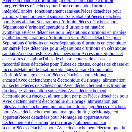
Avec commande d'urinoir intégrée
Pour commande d'urinoir
intégrée
Pièces détachées pour Pour commande d'urinoir
intégrée
Urinoirs, fonctionnement sans eau
Pièces détachées pour
Urinoirs, fonctionnement sans eau
Sans abattant
Pièces détachées
pour Sans abattant
Séparations d’urinoirs
Pièces détachées pour
Séparations d’urinoirs
Séparations d’urinoirs en matière
synthétique
Pièces détachées pour Séparations d’urinoirs en matière
synthétique
Séparations d’urinoirs en verre
Pièces détachées pour
Séparations d’urinoirs en verre
Séparations d’urinoirs en céramique
sanitaire
Pièces détachées pour Séparations d’urinoirs en céramique
sanitaire
Accessoires
Pièces détachées pour Accessoires
Siphons et
accessoires de siphon
Tubes de chasse, coudes de chasse et
raccords
Pièces détachées pour Tubes de chasse, coudes de chasse et
raccords
Matériel de fixation
Habillages latéraux
Commandes
dʼurinoir
Montage encastré
Pièces détachées pour Montage
encastré
Avec déclenchement électronique du rinçage, alimentation
sur secteur
Pièces détachées pour Avec déclenchement électronique
du rinçage, alimentation sur secteur
Avec déclenchement
électronique du rinçage, alimentation par piles
Pièces détachées pour
Avec déclenchement électronique du rinçage, alimentation par
piles
Avec déclenchement pneumatique du rinçage
Pièces détachées
pour Avec déclenchement pneumatique du rinçage
Montage en
apparent
Pièces détachées pour Montage en apparent
Avec
déclenchement électronique du rinçage, alimentation sur
secteur
Pièces détachées pour Avec déclenchement électronique du