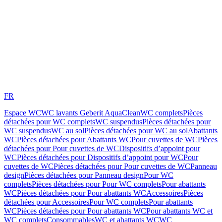
FR
Espace WC
WC lavants Geberit AquaClean
WC complets
Pièces
détachées pour WC complets
WC suspendus
Pièces détachées pour
WC suspendus
WC au sol
Pièces détachées pour WC au sol
Abattants
WC
Pièces détachées pour Abattants WC
Pour cuvettes de WC
Pièces
détachées pour Pour cuvettes de WC
Dispositifs d’appoint pour
WC
Pièces détachées pour Dispositifs d’appoint pour WC
Pour
cuvettes de WC
Pièces détachées pour Pour cuvettes de WC
Panneau
design
Pièces détachées pour Panneau design
Pour WC
complets
Pièces détachées pour Pour WC complets
Pour abattants
WC
Pièces détachées pour Pour abattants WC
Accessoires
Pièces
détachées pour Accessoires
Pour WC complets
Pour abattants
WC
Pièces détachées pour Pour abattants WC
Pour abattants WC et
WC complets
Consommables
WC et abattants WC
WC