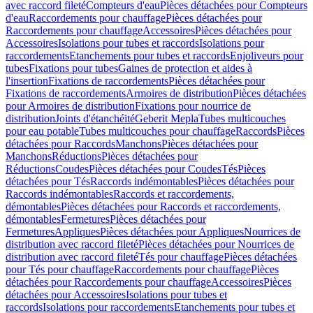
avec raccord fileté
Compteurs d'eau
Pièces détachées pour Compteurs
d'eau
Raccordements pour chauffage
Pièces détachées pour
Raccordements pour chauffage
Accessoires
Pièces détachées pour
Accessoires
Isolations pour tubes et raccords
Isolations pour
raccordements
Etanchements pour tubes et raccords
Enjoliveurs pour
tubes
Fixations pour tubes
Gaines de protection et aides à
l'insertion
Fixations de raccordements
Pièces détachées pour
Fixations de raccordements
Armoires de distribution
Pièces détachées
pour Armoires de distribution
Fixations pour nourrice de
distribution
Joints d'étanchéité
Geberit Mepla
Tubes multicouches
pour eau potable
Tubes multicouches pour chauffage
Raccords
Pièces
détachées pour Raccords
Manchons
Pièces détachées pour
Manchons
Réductions
Pièces détachées pour
Réductions
Coudes
Pièces détachées pour Coudes
Tés
Pièces
détachées pour Tés
Raccords indémontables
Pièces détachées pour
Raccords indémontables
Raccords et raccordements,
démontables
Pièces détachées pour Raccords et raccordements,
démontables
Fermetures
Pièces détachées pour
Fermetures
Appliques
Pièces détachées pour Appliques
Nourrices de
distribution avec raccord fileté
Pièces détachées pour Nourrices de
distribution avec raccord fileté
Tés pour chauffage
Pièces détachées
pour Tés pour chauffage
Raccordements pour chauffage
Pièces
détachées pour Raccordements pour chauffage
Accessoires
Pièces
détachées pour Accessoires
Isolations pour tubes et
raccords
Isolations pour raccordements
Etanchements pour tubes et