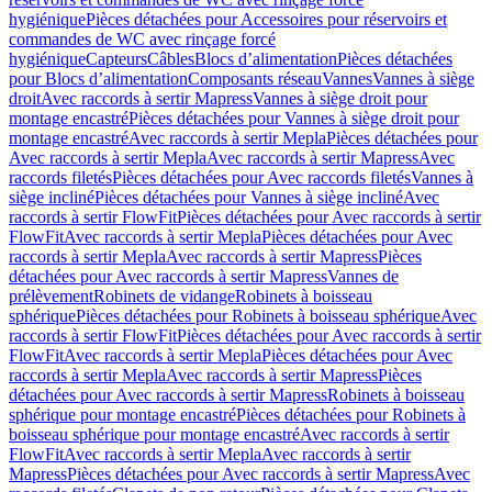
hygiénique
Pièces détachées pour Accessoires pour réservoirs et
commandes de WC avec rinçage forcé
hygiénique
Capteurs
Câbles
Blocs d’alimentation
Pièces détachées
pour Blocs d’alimentation
Composants réseau
Vannes
Vannes à siège
droit
Avec raccords à sertir Mapress
Vannes à siège droit pour
montage encastré
Pièces détachées pour Vannes à siège droit pour
montage encastré
Avec raccords à sertir Mepla
Pièces détachées pour
Avec raccords à sertir Mepla
Avec raccords à sertir Mapress
Avec
raccords filetés
Pièces détachées pour Avec raccords filetés
Vannes à
siège incliné
Pièces détachées pour Vannes à siège incliné
Avec
raccords à sertir FlowFit
Pièces détachées pour Avec raccords à sertir
FlowFit
Avec raccords à sertir Mepla
Pièces détachées pour Avec
raccords à sertir Mepla
Avec raccords à sertir Mapress
Pièces
détachées pour Avec raccords à sertir Mapress
Vannes de
prélèvement
Robinets de vidange
Robinets à boisseau
sphérique
Pièces détachées pour Robinets à boisseau sphérique
Avec
raccords à sertir FlowFit
Pièces détachées pour Avec raccords à sertir
FlowFit
Avec raccords à sertir Mepla
Pièces détachées pour Avec
raccords à sertir Mepla
Avec raccords à sertir Mapress
Pièces
détachées pour Avec raccords à sertir Mapress
Robinets à boisseau
sphérique pour montage encastré
Pièces détachées pour Robinets à
boisseau sphérique pour montage encastré
Avec raccords à sertir
FlowFit
Avec raccords à sertir Mepla
Avec raccords à sertir
Mapress
Pièces détachées pour Avec raccords à sertir Mapress
Avec