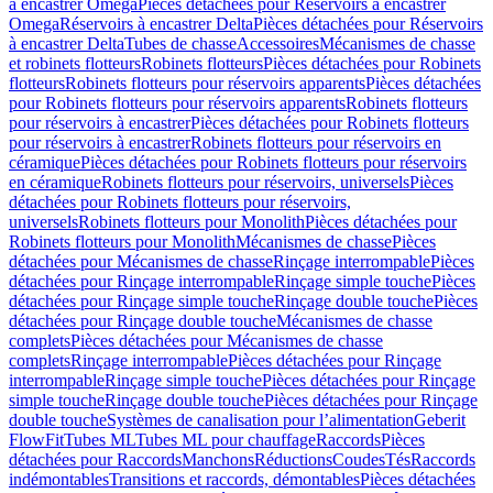
à encastrer Omega
Pièces détachées pour Réservoirs à encastrer
Omega
Réservoirs à encastrer Delta
Pièces détachées pour Réservoirs
à encastrer Delta
Tubes de chasse
Accessoires
Mécanismes de chasse
et robinets flotteurs
Robinets flotteurs
Pièces détachées pour Robinets
flotteurs
Robinets flotteurs pour réservoirs apparents
Pièces détachées
pour Robinets flotteurs pour réservoirs apparents
Robinets flotteurs
pour réservoirs à encastrer
Pièces détachées pour Robinets flotteurs
pour réservoirs à encastrer
Robinets flotteurs pour réservoirs en
céramique
Pièces détachées pour Robinets flotteurs pour réservoirs
en céramique
Robinets flotteurs pour réservoirs, universels
Pièces
détachées pour Robinets flotteurs pour réservoirs,
universels
Robinets flotteurs pour Monolith
Pièces détachées pour
Robinets flotteurs pour Monolith
Mécanismes de chasse
Pièces
détachées pour Mécanismes de chasse
Rinçage interrompable
Pièces
détachées pour Rinçage interrompable
Rinçage simple touche
Pièces
détachées pour Rinçage simple touche
Rinçage double touche
Pièces
détachées pour Rinçage double touche
Mécanismes de chasse
complets
Pièces détachées pour Mécanismes de chasse
complets
Rinçage interrompable
Pièces détachées pour Rinçage
interrompable
Rinçage simple touche
Pièces détachées pour Rinçage
simple touche
Rinçage double touche
Pièces détachées pour Rinçage
double touche
Systèmes de canalisation pour l’alimentation
Geberit
FlowFit
Tubes ML
Tubes ML pour chauffage
Raccords
Pièces
détachées pour Raccords
Manchons
Réductions
Coudes
Tés
Raccords
indémontables
Transitions et raccords, démontables
Pièces détachées