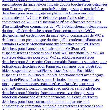
pneumatique du rinçage
Pour rinçage double touche
Pièces détachées
pour Pour rinçage double touche
Pour rinçage simple touche
Pièces
détachées pour Pour rinçage simple touche
Accessoires pour
commandes de WC
Pièces détachées pour Accessoires pour
commandes de WC
Kits d’installation
Pièces détachées pour Kits
d’installation
Pour commandes de WC à déclenchement électronique
du rinçage
Pièces détachées pour Pour commandes de WC à
déclenchement électronique du rinçage
Pour commandes de WC à
déclenchement pneumatique du rinçage
Raccordements
Panneaux
sanitaires Geberit Monolith
Panneaux sanitaires pour WC
Pièces
détachées pour Panneaux sanitaires pour WC
Pour WC
suspendus
Pièces détachées pour Pour WC suspendus
Pour WC au
sol
Pièces détachées pour Pour WC au sol
Accessoires
Pièces
détachées pour Accessoires
Consommables
Panneaux sanitaires pour
bidets
Pièces détachées pour Panneaux sanitaires pour bidets
Pour
bidets suspendus et au sol
Pièces détachées pour Pour bidets
suspendus et au sol
Urinoirs
Urinoirs, fonctionnement avec rinçage,
avec bride
Pièces détachées pour Urinoirs, fonctionnement avec
rinçage, avec bride
Sans abattant
Pièces détachées pour Sans
abattant
Urinoirs, fonctionnement avec rinçage, sans bride
Pièces
détachées pour Urinoirs, fonctionnement avec rinçage, sans
bride
Pour commande d’urinoir apparente ou à encastrer
Pièces
détachées pour Pour commande d’urinoir apparente ou à
encastrer
Avec commande d'urinoir intégrée
Pièces détachées pour