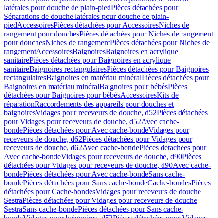
latérales pour douche de plain-pied
Pièces détachées pour
Séparations de douche latérales pour douche de plain-
pied
Accessoires
Pièces détachées pour Accessoires
Niches de
rangement pour douches
Pièces détachées pour Niches de rangement
pour douches
Niches de rangement
Pièces détachées pour Niches de
rangement
Accessoires
Baignoires
Baignoires en acrylique
sanitaire
Pièces détachées pour Baignoires en acrylique
sanitaire
Baignoires rectangulaires
Pièces détachées pour Baignoires
rectangulaires
Baignoires en matériau minéral
Pièces détachées pour
Baignoires en matériau minéral
Baignoires pour bébés
Pièces
détachées pour Baignoires pour bébés
Accessoires
Kits de
réparation
Raccordements des appareils pour douches et
baignoires
Vidages pour receveurs de douche, d52
Pièces détachées
pour Vidages pour receveurs de douche, d52
Avec cache-
bonde
Pièces détachées pour Avec cache-bonde
Vidages pour
receveurs de douche, d62
Pièces détachées pour Vidages pour
receveurs de douche, d62
Avec cache-bonde
Pièces détachées pour
Avec cache-bonde
Vidages pour receveurs de douche, d90
Pièces
détachées pour Vidages pour receveurs de douche, d90
Avec cache-
bonde
Pièces détachées pour Avec cache-bonde
Sans cache-
bonde
Pièces détachées pour Sans cache-bonde
Cache-bondes
Pièces
détachées pour Cache-bondes
Vidages pour receveurs de douche
Sestra
Pièces détachées pour Vidages pour receveurs de douche
Sestra
Sans cache-bonde
Pièces détachées pour Sans cache-
bonde
Vidages pour baignoires, d52
Pièces détachées pour Vidages