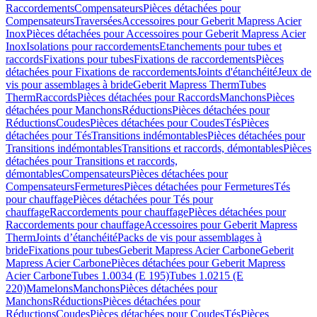
Raccordements
Compensateurs
Pièces détachées pour
Compensateurs
Traversées
Accessoires pour Geberit Mapress Acier
Inox
Pièces détachées pour Accessoires pour Geberit Mapress Acier
Inox
Isolations pour raccordements
Etanchements pour tubes et
raccords
Fixations pour tubes
Fixations de raccordements
Pièces
détachées pour Fixations de raccordements
Joints d'étanchéité
Jeux de
vis pour assemblages à bride
Geberit Mapress Therm
Tubes
Therm
Raccords
Pièces détachées pour Raccords
Manchons
Pièces
détachées pour Manchons
Réductions
Pièces détachées pour
Réductions
Coudes
Pièces détachées pour Coudes
Tés
Pièces
détachées pour Tés
Transitions indémontables
Pièces détachées pour
Transitions indémontables
Transitions et raccords, démontables
Pièces
détachées pour Transitions et raccords,
démontables
Compensateurs
Pièces détachées pour
Compensateurs
Fermetures
Pièces détachées pour Fermetures
Tés
pour chauffage
Pièces détachées pour Tés pour
chauffage
Raccordements pour chauffage
Pièces détachées pour
Raccordements pour chauffage
Accessoires pour Geberit Mapress
Therm
Joints d’étanchéité
Packs de vis pour assemblages à
bride
Fixations pour tubes
Geberit Mapress Acier Carbone
Geberit
Mapress Acier Carbone
Pièces détachées pour Geberit Mapress
Acier Carbone
Tubes 1.0034 (E 195)
Tubes 1.0215 (E
220)
Mamelons
Manchons
Pièces détachées pour
Manchons
Réductions
Pièces détachées pour
Réductions
Coudes
Pièces détachées pour Coudes
Tés
Pièces