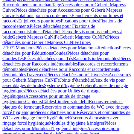
Raccordements pour chauffage
Accessoires pour Geberit Mapress
Cuivre
Pièces détachées pour Accessoires pour Geberit Mapress
Cuivre
Isolations pour raccordements
Etanchements pour tubes et
raccords
Enjoliveurs pour tubes
Fixations pour tubes
Fixations de
raccordements
Pièces détachées pour Fixations de
raccordements
Joints d'étanchéité
Jeux de vis pour assemblages à
bride
Geberit Mapress CuNiFe
Geberit Mapress CuNiFe
Pièces
détachées pour Geberit Mapress CuNiFe
Tubes
2.1972
Manchons
Pièces détachées pour Manchons
Réductions
Pièces
détachées pour Réductions
Coudes
Pièces détachées pour
Coudes
Tés
Pièces détachées pour Tés
Raccords indémontables
Pièces
détachées pour Raccords indémontables
Raccords et raccordements,
démontables
Pièces détachées pour Raccords et raccordements,
démontables
Traversées
Pièces détachées pour Traversées
Accessoires
pour Geberit Mapress CuNiFe
Joints d'étanchéité
Jeux de vis pour
assemblages de brides
Système d’hygiène Geberit
Unités de rinçage
hygiéniques
Pièces détachées pour Unités de rinçage
hygiéniques
Accessoires pour unités de rinçage
hygiéniques
Capteurs
Câbles
Limiteurs de débit
Recouvrements et
plaques de fermeture
Réservoirs et commandes de WC avec rinçage
forcé hygiénique
Pièces détachées pour Réservoirs et commandes de
WC avec rinçage forcé hygiénique
Réservoirs à encastrer avec
rinçage forcé hygiénique
Modules d’hygiène à intégrer
Pièces
détachées pour Modules d’hygiène à intégrer
Accessoires pour
réservoirs et commandes de WC avec rinçage forcé