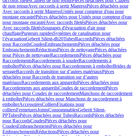
raccords filetés
Clapets de non retour
Pièces détachées pour Clapets
de non retour
Avec raccords à sertir Mapress
Pièces détachées pour
Avec raccords à sertir Mapress
Unités pour compteur d'eau pour
montage encastré
Pièces détachées pour Unités pour compteur d'eau
pour montage encastré
Avec raccords filetés
Pièces détachées pour
Avec raccords filetés
Soupapes d'évacuation d'air pour
chauffage
Purgeurs rapides
Systèmes de canalisation pour
l’évacuation
Geberit Silent-db20
Tubes
Raccords
Pièces détachées
pour Raccords
Coudes
Embranchements
Pièces détachées pour
Embranchements
Réductions
Pièces de nettoyage
Pièces détachées
pour Pièces de nettoyage
Raccordements
Pièces détachées pour
Raccordements
Raccordements à souder
Raccordements à
emboîter
Pièces détachées pour Raccordements à emboîter
Brides de
serrage
Raccords de transition sur d’autres matériaux
Pièces
détachées pour Raccords de transition sur d’autres
matériaux
Raccordements aux appareils
Pièces détachées pour
Raccordements aux appareils
Coudes de raccordement
Pièces
détachées pour Coudes de raccordement
Manchons de raccordement
à emboîter
Pièces détachées pour Manchons de raccordement à
emboîter
Accessoires
Colliers
Fixations pour
colliers
Fermetures
Joints
Consommables
Geberit Silent-
PP
Tubes
Pièces détachées pour Tubes
Raccords
Pièces détachées
pour Raccords
Coudes
Pièces détachées pour
Coudes
Embranchements
Pièces détachées pour
Embranchements
Réductions
Pièces détachées pour