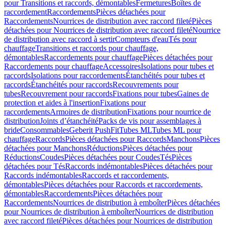
pour Transitions et raccords, démontables
Fermetures
Boîtes de
raccordement
Raccordements
Pièces détachées pour
Raccordements
Nourrices de distribution avec raccord fileté
Pièces
détachées pour Nourrices de distribution avec raccord fileté
Nourrice
de distribution avec raccord à sertir
Compteurs d'eau
Tés pour
chauffage
Transitions et raccords pour chauffage,
démontables
Raccordements pour chauffage
Pièces détachées pour
Raccordements pour chauffage
Accessoires
Isolations pour tubes et
raccords
Isolations pour raccordements
Étanchéités pour tubes et
raccords
Étanchéités pour raccords
Recouvrements pour
tubes
Recouvrement pour raccords
Fixations pour tubes
Gaines de
protection et aides à l'insertion
Fixations pour
raccordements
Armoires de distribution
Fixations pour nourrice de
distribution
Joints d’étanchéité
Packs de vis pour assemblages à
bride
Consommables
Geberit PushFit
Tubes ML
Tubes ML pour
chauffage
Raccords
Pièces détachées pour Raccords
Manchons
Pièces
détachées pour Manchons
Réductions
Pièces détachées pour
Réductions
Coudes
Pièces détachées pour Coudes
Tés
Pièces
détachées pour Tés
Raccords indémontables
Pièces détachées pour
Raccords indémontables
Raccords et raccordements,
démontables
Pièces détachées pour Raccords et raccordements,
démontables
Raccordements
Pièces détachées pour
Raccordements
Nourrices de distribution à emboîter
Pièces détachées
pour Nourrices de distribution à emboîter
Nourrices de distribution
avec raccord fileté
Pièces détachées pour Nourrices de distribution