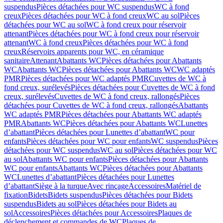
suspendus
Pièces détachées pour WC suspendus
WC à fond
creux
Pièces détachées pour WC à fond creux
WC au sol
Pièces
détachées pour WC au sol
WC à fond creux pour réservoir
attenant
Pièces détachées pour WC à fond creux pour réservoir
attenant
WC à fond creux
Pièces détachées pour WC à fond
creux
Réservoirs apparents pour WC, en céramique
sanitaire
Attenant
Abattants WC
Pièces détachées pour Abattants
WC
Abattants WC
Pièces détachées pour Abattants WC
WC adaptés
PMR
Pièces détachées pour WC adaptés PMR
Cuvettes de WC à
fond creux, surélevés
Pièces détachées pour Cuvettes de WC à fond
creux, surélevés
Cuvettes de WC à fond creux, rallongés
Pièces
détachées pour Cuvettes de WC à fond creux, rallongés
Abattants
WC adaptés PMR
Pièces détachées pour Abattants WC adaptés
PMR
Abattants WC
Pièces détachées pour Abattants WC
Lunettes
d’abattant
Pièces détachées pour Lunettes d’abattant
WC pour
enfants
Pièces détachées pour WC pour enfants
WC suspendus
Pièces
détachées pour WC suspendus
WC au sol
Pièces détachées pour WC
au sol
Abattants WC pour enfants
Pièces détachées pour Abattants
WC pour enfants
Abattants WC
Pièces détachées pour Abattants
WC
Lunettes d’abattant
Pièces détachées pour Lunettes
d’abattant
Siège à la turque
Avec rinçage
Accessoires
Matériel de
fixation
Bidets
Bidets suspendus
Pièces détachées pour Bidets
suspendus
Bidets au sol
Pièces détachées pour Bidets au
sol
Accessoires
Pièces détachées pour Accessoires
Plaques de
déclenchement et commandes de WC
Plaques de