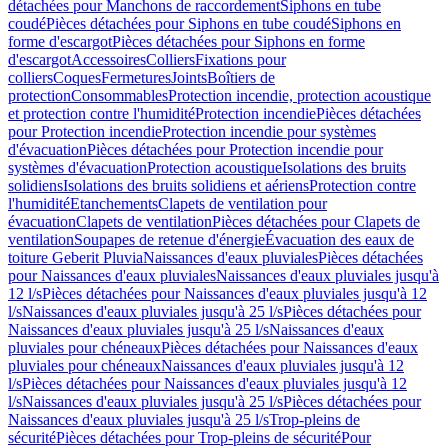
détachées pour Manchons de raccordement
Siphons en tube
coudé
Pièces détachées pour Siphons en tube coudé
Siphons en
forme d'escargot
Pièces détachées pour Siphons en forme
d'escargot
Accessoires
Colliers
Fixations pour
colliers
Coques
Fermetures
Joints
Boîtiers de
protection
Consommables
Protection incendie, protection acoustique
et protection contre l'humidité
Protection incendie
Pièces détachées
pour Protection incendie
Protection incendie pour systèmes
d'évacuation
Pièces détachées pour Protection incendie pour
systèmes d'évacuation
Protection acoustique
Isolations des bruits
solidiens
Isolations des bruits solidiens et aériens
Protection contre
l'humidité
Etanchements
Clapets de ventilation pour
évacuation
Clapets de ventilation
Pièces détachées pour Clapets de
ventilation
Soupapes de retenue d'énergie
Évacuation des eaux de
toiture Geberit Pluvia
Naissances d'eaux pluviales
Pièces détachées
pour Naissances d'eaux pluviales
Naissances d'eaux pluviales jusqu'à
12 l/s
Pièces détachées pour Naissances d'eaux pluviales jusqu'à 12
l/s
Naissances d'eaux pluviales jusqu'à 25 l/s
Pièces détachées pour
Naissances d'eaux pluviales jusqu'à 25 l/s
Naissances d'eaux
pluviales pour chéneaux
Pièces détachées pour Naissances d'eaux
pluviales pour chéneaux
Naissances d'eaux pluviales jusqu'à 12
l/s
Pièces détachées pour Naissances d'eaux pluviales jusqu'à 12
l/s
Naissances d'eaux pluviales jusqu'à 25 l/s
Pièces détachées pour
Naissances d'eaux pluviales jusqu'à 25 l/s
Trop-pleins de
sécurité
Pièces détachées pour Trop-pleins de sécurité
Pour