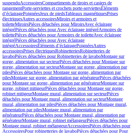
suspendu
Accessoires
Compartiments de tiroirs et casiers de
rangement
Porte-serviettes et crochets porte-serviettes
Éléments
d’éclairage
Poignées
Jeux de pieds
Tableaux magnétiques
Prises
électriques
Autres accessoires
Miroirs et armoires et
toilette
Miroirs
Pièces détachées pour Miroirs
Avec éclairage
intégré
Pièces détachées pour Avec éclairage intégré
Armoires de
toilette
Pièces détachées pour Armoires de toilette
Avec éclairage
intégré
Pièces détachées pour Avec éclairage
intégré
Accessoires
Éléments d’éclairage
Poignées
Autres
accessoires
Prises électriques
Robinetteries
Robinetteries de
lavabo
Pièces détachées pour Robinetteries de lavabo
Montage sur
gorge, alimentation sur secteur
Pièces détachées pour Montage sur
gorge, alimentation sur secteur
Montage sur gorge, alimentation par
piles
Pièces détachées pour Montage sur gorge, alimentation par
piles
Montage sur gorge, alimentation par générateur
Pièces détachées
pour Montage sur gorge, alimentation par générateur
Montage sur
gorge, robinet mitigeur
Pièces détachées pour Montage sur gorge,
robinet mitigeur
Montage mural, alimentation sur secteur
Pièces
détachées pour Montage mural, alimentation sur secteur
Montage
mural, alimentation par piles
Pièces détachées pour Montage mural,
alimentation par piles
Montage mural, alimentation par
générateur
Pièces détachées pour Montage mural, alimentation par
générateur
Montage mural, robinet mélangeur
Pièces détachées pour
Montage mural, robinet mélangeur
Accessoires
Pièces détachées pour
Accessoires
Pour robinetteries de lavabo
Pièces détachées pour Pour