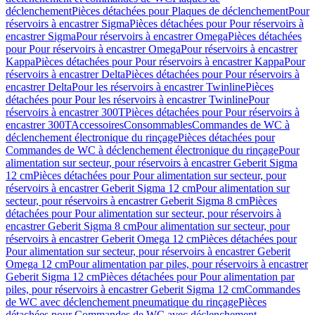
déclenchement
Pièces détachées pour Plaques de déclenchement
Pour
réservoirs à encastrer Sigma
Pièces détachées pour Pour réservoirs à
encastrer Sigma
Pour réservoirs à encastrer Omega
Pièces détachées
pour Pour réservoirs à encastrer Omega
Pour réservoirs à encastrer
Kappa
Pièces détachées pour Pour réservoirs à encastrer Kappa
Pour
réservoirs à encastrer Delta
Pièces détachées pour Pour réservoirs à
encastrer Delta
Pour les réservoirs à encastrer Twinline
Pièces
détachées pour Pour les réservoirs à encastrer Twinline
Pour
réservoirs à encastrer 300T
Pièces détachées pour Pour réservoirs à
encastrer 300T
Accessoires
Consommables
Commandes de WC à
déclenchement électronique du rinçage
Pièces détachées pour
Commandes de WC à déclenchement électronique du rinçage
Pour
alimentation sur secteur, pour réservoirs à encastrer Geberit Sigma
12 cm
Pièces détachées pour Pour alimentation sur secteur, pour
réservoirs à encastrer Geberit Sigma 12 cm
Pour alimentation sur
secteur, pour réservoirs à encastrer Geberit Sigma 8 cm
Pièces
détachées pour Pour alimentation sur secteur, pour réservoirs à
encastrer Geberit Sigma 8 cm
Pour alimentation sur secteur, pour
réservoirs à encastrer Geberit Omega 12 cm
Pièces détachées pour
Pour alimentation sur secteur, pour réservoirs à encastrer Geberit
Omega 12 cm
Pour alimentation par piles, pour réservoirs à encastrer
Geberit Sigma 12 cm
Pièces détachées pour Pour alimentation par
piles, pour réservoirs à encastrer Geberit Sigma 12 cm
Commandes
de WC avec déclenchement pneumatique du rinçage
Pièces
détachées pour Commandes de WC avec déclenchement