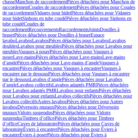
chasse
Manchon de raccordement
Pièces détachées pour Manchon de
raccordement
Coudes de raccordement
Pièces détachées pour Coudes
de raccordement
Vidages pour bidet
Pièces détachées pour Vidages
pour bidet
Siphons en tube coudé
Pièces détachées pour Siphons en
tube coudé
Coudes de
raccordement
Recouvrements
Raccordements
Joints
Douilles à
braser
Pièces détachées pour Douilles à braser
Espace
lavabo
Lavabos
Lavabos
Pièces détachées pour Lavabos
Lavabos
doubles
Lavabos pour meubles
Pièces détachées pour Lavabos pour
meubles
Vasques à poser
Pièces détachées pour Vasques à
poser
Lave-mains
Pièces détachées pour Lave-mains
Lave-mains
d’angle
Pièces détachées pour Lave-mains d’angle
Vasques à
encastrer
Pièces détachées pour Vasques à encastrer
Vasques à
encastrer par le dessous
Pièces détachées pour Vasques à encastrer
par le dessous
Lavabos d’angle
Pièces détachées pour Lavabos
d’angle
Lavabos collectifs
Lavabos adaptés PMR
Pièces détachées
pour Lavabos adaptés PMR
Lavabos pour enfants
Pièces détachées
pour Lavabos pour enfants
Lavabos collectifs
Pièces détachées pour
Lavabos collectifs
Autres lavabos
Pièces détachées pour Autres
lavabos
Déversoirs muraux
Pièces détachées pour Déversoirs
muraux
Vidoirs suspendus
Pièces détachées pour Vidoirs
suspendus
Timbres dʼoffice
Pièces détachées pour Timbres
dʼoffice
Cuves de laboratoire
Pièces détachées pour Cuves de
laboratoire
Éviers à encastrer
Pièces détachées pour Éviers à
encastrer
Éviers à poser
Pièces détachées pour Éviers à