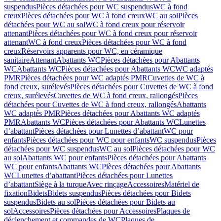
suspendus
Pièces détachées pour WC suspendus
WC à fond
creux
Pièces détachées pour WC à fond creux
WC au sol
Pièces
détachées pour WC au sol
WC à fond creux pour réservoir
attenant
Pièces détachées pour WC à fond creux pour réservoir
attenant
WC à fond creux
Pièces détachées pour WC à fond
creux
Réservoirs apparents pour WC, en céramique
sanitaire
Attenant
Abattants WC
Pièces détachées pour Abattants
WC
Abattants WC
Pièces détachées pour Abattants WC
WC adaptés
PMR
Pièces détachées pour WC adaptés PMR
Cuvettes de WC à
fond creux, surélevés
Pièces détachées pour Cuvettes de WC à fond
creux, surélevés
Cuvettes de WC à fond creux, rallongés
Pièces
détachées pour Cuvettes de WC à fond creux, rallongés
Abattants
WC adaptés PMR
Pièces détachées pour Abattants WC adaptés
PMR
Abattants WC
Pièces détachées pour Abattants WC
Lunettes
d’abattant
Pièces détachées pour Lunettes d’abattant
WC pour
enfants
Pièces détachées pour WC pour enfants
WC suspendus
Pièces
détachées pour WC suspendus
WC au sol
Pièces détachées pour WC
au sol
Abattants WC pour enfants
Pièces détachées pour Abattants
WC pour enfants
Abattants WC
Pièces détachées pour Abattants
WC
Lunettes d’abattant
Pièces détachées pour Lunettes
d’abattant
Siège à la turque
Avec rinçage
Accessoires
Matériel de
fixation
Bidets
Bidets suspendus
Pièces détachées pour Bidets
suspendus
Bidets au sol
Pièces détachées pour Bidets au
sol
Accessoires
Pièces détachées pour Accessoires
Plaques de
déclenchement et commandes de WC
Plaques de