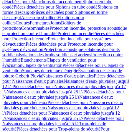
détachées pour Manchons de raccordement
Siphons en tube
coudé
Pièces détachées pour Siphons en tube coudé
Siphons en
forme d'escargot
Pièces détachées pour Siphons en forme
d'escargot
Accessoires
Colliers
Fixations pour
colliers
Coques
Fermetures
Joints
Boîtiers de
protection
Consommables
Protection incendie, protection acoustique
et protection contre l'humidité
Protection incendie
Pièces détachées
pour Protection incendie
Protection incendie pour systèmes
d'évacuation
Pièces détachées pour Protection incendie pour
systèmes d'évacuation
Protection acoustique
Isolations des bruits
solidiens
Isolations des bruits solidiens et aériens
Protection contre
l'humidité
Etanchements
Clapets de ventilation pour
évacuation
Clapets de ventilation
Pièces détachées pour Clapets de
ventilation
Soupapes de retenue d'énergie
Évacuation des eaux de
toiture Geberit Pluvia
Naissances d'eaux pluviales
Pièces détachées
pour Naissances d'eaux pluviales
Naissances d'eaux pluviales jusqu'à
12 l/s
Pièces détachées pour Naissances d'eaux pluviales jusqu'à 12
l/s
Naissances d'eaux pluviales jusqu'à 25 l/s
Pièces détachées pour
Naissances d'eaux pluviales jusqu'à 25 l/s
Naissances d'eaux
pluviales pour chéneaux
Pièces détachées pour Naissances d'eaux
pluviales pour chéneaux
Naissances d'eaux pluviales jusqu'à 12
l/s
Pièces détachées pour Naissances d'eaux pluviales jusqu'à 12
l/s
Naissances d'eaux pluviales jusqu'à 25 l/s
Pièces détachées pour
Naissances d'eaux pluviales jusqu'à 25 l/s
Trop-pleins de
sécurité
Pièces détachées pour Trop-pleins de sécurité
Pour