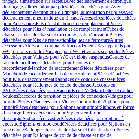
rinçage, alimentation sur secteur
Avec déclenchement électronique
du rinçage, alimentation par piles
Pièces détachées pour Avec
déclenchement électronique du rinçage, alimentation par piles
Avec
déclenchement pneumatique du rinçage
Accessoires
Pièces détachées
pour Accessoires
Kits d’installation et de remplacement
Pièces
détachées pour Kits d’installation et de remplacement
Tubes de
chasse, coudes de chasse et raccords
Kits de rénovation
Pièces
détachées pour Kits de rénovation
Plaques de fermeture
Autres
accessoires
Aides à la commande
Raccordements des appareils pour
WC, urinoirs et bidets
Vidages pour WC et vidoirs suspendus
Pièces
détachées pour Vidages pour WC et vidoirs suspendus
Coudes de
raccordement
Pièces détachées pour Coudes de
raccordement
Manchon de raccordement
Pièces détachées pour
Manchon de raccordement
Kits de raccordement
Pièces détachées
pour Kits de raccordement
Rallonges de coude de chasse
Pièces
détachées pour Rallonges de coude de chasse
Raccords en
PVC
Pièces détachées pour Raccords en PVC
Manchettes et cache-
boulons
Raccords de transition et pièces de connexion
Vidages pour
urinoirs
Pièces détachées pour Vidages pour urinoirs
Siphons pour
urinoir
Pièces détachées pour Siphons pour urinoir
Siphons en forme
d’escargot
Pièces détachées pour Siphons en forme
d’escargot
Siphons à encastrer
Pièces détachées pour Siphons à
encastrer
Siphons en tube coudé
Pièces détachées pour Siphons en
tube coudé
Rallonges de coude de chasse et tube de chasse
Pièces
détachées pour Rallonges de coude de chasse et tube de