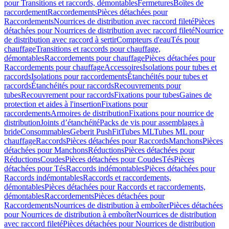
pour Transitions et raccords, démontables
Fermetures
Boîtes de
raccordement
Raccordements
Pièces détachées pour
Raccordements
Nourrices de distribution avec raccord fileté
Pièces
détachées pour Nourrices de distribution avec raccord fileté
Nourrice
de distribution avec raccord à sertir
Compteurs d'eau
Tés pour
chauffage
Transitions et raccords pour chauffage,
démontables
Raccordements pour chauffage
Pièces détachées pour
Raccordements pour chauffage
Accessoires
Isolations pour tubes et
raccords
Isolations pour raccordements
Étanchéités pour tubes et
raccords
Étanchéités pour raccords
Recouvrements pour
tubes
Recouvrement pour raccords
Fixations pour tubes
Gaines de
protection et aides à l'insertion
Fixations pour
raccordements
Armoires de distribution
Fixations pour nourrice de
distribution
Joints d’étanchéité
Packs de vis pour assemblages à
bride
Consommables
Geberit PushFit
Tubes ML
Tubes ML pour
chauffage
Raccords
Pièces détachées pour Raccords
Manchons
Pièces
détachées pour Manchons
Réductions
Pièces détachées pour
Réductions
Coudes
Pièces détachées pour Coudes
Tés
Pièces
détachées pour Tés
Raccords indémontables
Pièces détachées pour
Raccords indémontables
Raccords et raccordements,
démontables
Pièces détachées pour Raccords et raccordements,
démontables
Raccordements
Pièces détachées pour
Raccordements
Nourrices de distribution à emboîter
Pièces détachées
pour Nourrices de distribution à emboîter
Nourrices de distribution
avec raccord fileté
Pièces détachées pour Nourrices de distribution