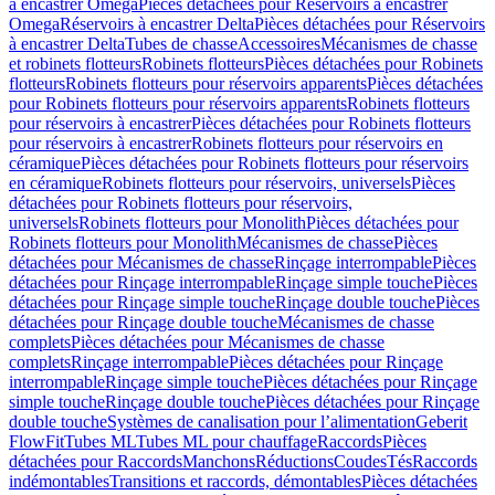
à encastrer Omega
Pièces détachées pour Réservoirs à encastrer
Omega
Réservoirs à encastrer Delta
Pièces détachées pour Réservoirs
à encastrer Delta
Tubes de chasse
Accessoires
Mécanismes de chasse
et robinets flotteurs
Robinets flotteurs
Pièces détachées pour Robinets
flotteurs
Robinets flotteurs pour réservoirs apparents
Pièces détachées
pour Robinets flotteurs pour réservoirs apparents
Robinets flotteurs
pour réservoirs à encastrer
Pièces détachées pour Robinets flotteurs
pour réservoirs à encastrer
Robinets flotteurs pour réservoirs en
céramique
Pièces détachées pour Robinets flotteurs pour réservoirs
en céramique
Robinets flotteurs pour réservoirs, universels
Pièces
détachées pour Robinets flotteurs pour réservoirs,
universels
Robinets flotteurs pour Monolith
Pièces détachées pour
Robinets flotteurs pour Monolith
Mécanismes de chasse
Pièces
détachées pour Mécanismes de chasse
Rinçage interrompable
Pièces
détachées pour Rinçage interrompable
Rinçage simple touche
Pièces
détachées pour Rinçage simple touche
Rinçage double touche
Pièces
détachées pour Rinçage double touche
Mécanismes de chasse
complets
Pièces détachées pour Mécanismes de chasse
complets
Rinçage interrompable
Pièces détachées pour Rinçage
interrompable
Rinçage simple touche
Pièces détachées pour Rinçage
simple touche
Rinçage double touche
Pièces détachées pour Rinçage
double touche
Systèmes de canalisation pour l’alimentation
Geberit
FlowFit
Tubes ML
Tubes ML pour chauffage
Raccords
Pièces
détachées pour Raccords
Manchons
Réductions
Coudes
Tés
Raccords
indémontables
Transitions et raccords, démontables
Pièces détachées