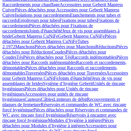
Raccordements pour chauffage
Accessoires pour Geberit Mapress
Cuivre
Pièces détachées pour Accessoires pour Geberit Mapress
Cuivre
Isolations pour raccordements
Etanchements pour tubes et
raccords
Enjoliveurs pour tubes
Fixations pour tubes
Fixations de
raccordements
Pièces détachées pour Fixations de
raccordements
Joints d'étanchéité
Jeux de vis pour assemblages à
bride
Geberit Mapress CuNiFe
Geberit Mapress CuNiFe
Pièces
détachées pour Geberit Mapress CuNiFe
Tubes
2.1972
Manchons
Pièces détachées pour Manchons
Réductions
Pièces
détachées pour Réductions
Coudes
Pièces détachées pour
Coudes
Tés
Pièces détachées pour Tés
Raccords indémontables
Pièces
détachées pour Raccords indémontables
Raccords et raccordements,
démontables
Pièces détachées pour Raccords et raccordements,
démontables
Traversées
Pièces détachées pour Traversées
Accessoires
pour Geberit Mapress CuNiFe
Joints d'étanchéité
Jeux de vis pour
assemblages de brides
Système d’hygiène Geberit
Unités de rinçage
hygiéniques
Pièces détachées pour Unités de rinçage
hygiéniques
Accessoires pour unités de rinçage
hygiéniques
Capteurs
Câbles
Limiteurs de débit
Recouvrements et
plaques de fermeture
Réservoirs et commandes de WC avec rinçage
forcé hygiénique
Pièces détachées pour Réservoirs et commandes de
WC avec rinçage forcé hygiénique
Réservoirs à encastrer avec
rinçage forcé hygiénique
Modules d’hygiène à intégrer
Pièces
détachées pour Modules d’hygiène à intégrer
Accessoires pour
réservoirs et commandes de WC avec rinçage forcé