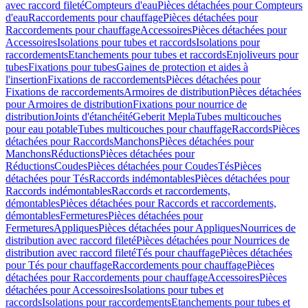
avec raccord fileté
Compteurs d'eau
Pièces détachées pour Compteurs
d'eau
Raccordements pour chauffage
Pièces détachées pour
Raccordements pour chauffage
Accessoires
Pièces détachées pour
Accessoires
Isolations pour tubes et raccords
Isolations pour
raccordements
Etanchements pour tubes et raccords
Enjoliveurs pour
tubes
Fixations pour tubes
Gaines de protection et aides à
l'insertion
Fixations de raccordements
Pièces détachées pour
Fixations de raccordements
Armoires de distribution
Pièces détachées
pour Armoires de distribution
Fixations pour nourrice de
distribution
Joints d'étanchéité
Geberit Mepla
Tubes multicouches
pour eau potable
Tubes multicouches pour chauffage
Raccords
Pièces
détachées pour Raccords
Manchons
Pièces détachées pour
Manchons
Réductions
Pièces détachées pour
Réductions
Coudes
Pièces détachées pour Coudes
Tés
Pièces
détachées pour Tés
Raccords indémontables
Pièces détachées pour
Raccords indémontables
Raccords et raccordements,
démontables
Pièces détachées pour Raccords et raccordements,
démontables
Fermetures
Pièces détachées pour
Fermetures
Appliques
Pièces détachées pour Appliques
Nourrices de
distribution avec raccord fileté
Pièces détachées pour Nourrices de
distribution avec raccord fileté
Tés pour chauffage
Pièces détachées
pour Tés pour chauffage
Raccordements pour chauffage
Pièces
détachées pour Raccordements pour chauffage
Accessoires
Pièces
détachées pour Accessoires
Isolations pour tubes et
raccords
Isolations pour raccordements
Etanchements pour tubes et