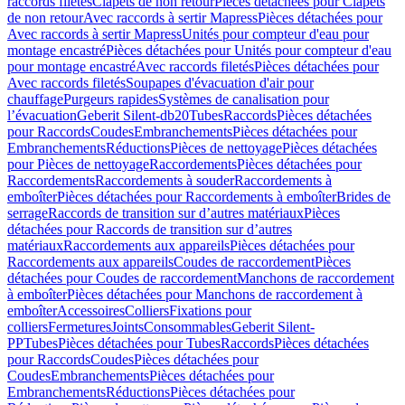
raccords filetés
Clapets de non retour
Pièces détachées pour Clapets
de non retour
Avec raccords à sertir Mapress
Pièces détachées pour
Avec raccords à sertir Mapress
Unités pour compteur d'eau pour
montage encastré
Pièces détachées pour Unités pour compteur d'eau
pour montage encastré
Avec raccords filetés
Pièces détachées pour
Avec raccords filetés
Soupapes d'évacuation d'air pour
chauffage
Purgeurs rapides
Systèmes de canalisation pour
l’évacuation
Geberit Silent-db20
Tubes
Raccords
Pièces détachées
pour Raccords
Coudes
Embranchements
Pièces détachées pour
Embranchements
Réductions
Pièces de nettoyage
Pièces détachées
pour Pièces de nettoyage
Raccordements
Pièces détachées pour
Raccordements
Raccordements à souder
Raccordements à
emboîter
Pièces détachées pour Raccordements à emboîter
Brides de
serrage
Raccords de transition sur d’autres matériaux
Pièces
détachées pour Raccords de transition sur d’autres
matériaux
Raccordements aux appareils
Pièces détachées pour
Raccordements aux appareils
Coudes de raccordement
Pièces
détachées pour Coudes de raccordement
Manchons de raccordement
à emboîter
Pièces détachées pour Manchons de raccordement à
emboîter
Accessoires
Colliers
Fixations pour
colliers
Fermetures
Joints
Consommables
Geberit Silent-
PP
Tubes
Pièces détachées pour Tubes
Raccords
Pièces détachées
pour Raccords
Coudes
Pièces détachées pour
Coudes
Embranchements
Pièces détachées pour
Embranchements
Réductions
Pièces détachées pour