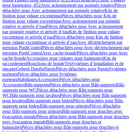
pour baignoires, d52
Avec actionnement par poignée rotative
Pièces
détachées pour Avec actionnement par poignée rotative
Kits de
finition pour vidage excentrique
Pièces détachées pour Kits de
finition pour vidage excentrique
Avec actionnement par poignée
rotative et arrivée d’eau
Pièces détachées pour Avec actionnement
par poignée rotative et arrivée d’eau
Kits de finition pour vidage
excentrique et arrivée d’eau
Pièces détachées pour Kits de finition
pour vidage excentrique et arrivée d’eau
Avec déclenchement par
pression PushControl
Pièces détachées pour Avec déclenchement par
pression PushControl
Avec cache-bonde
Pièces détachées pour Avec
cache-bonde
Accessoires pour vidages pour baignoires
Kits de
raccordement
Bouchons de bonde
Tés
Systèmes d’installation et de
rinçage
Geberit Duofix
Parois
Pièces détachées pour Parois
Systèmes
porteurs
Pièces détachées pour Systèmes
porteurs
Habillages
Accessoires
Pièces détachées pour
Accessoires
Bâti-supports
Pièces détachées pour Bâti-supports
Bâti-
supports pour WC
Pièces détachées pour Bâti-supports pour
WC
Bâti-supports pour lavabos
Pièces détachées pour Bâti-supports
pour lavabos
Bâti-supports pour bidets
Pièces détachées pour Bâti-
supports pour bidets
Bâti-supports pour urinoirs
Pièces détachées
pour Bâti-supports pour urinoirs
Bâti-supports pour douches avec
évacuation murale
Pièces détachées pour Bâti-supports pour douches
avec évacuation murale
Bâti-supports pour douches et
baignoires
Pièces détachées pour Bâti-supports pour douches et