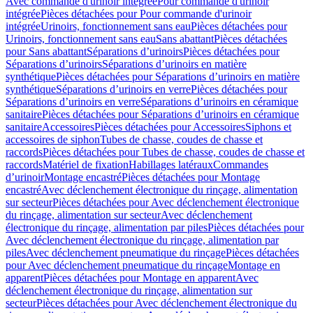
Avec commande d'urinoir intégrée
Pour commande d'urinoir
intégrée
Pièces détachées pour Pour commande d'urinoir
intégrée
Urinoirs, fonctionnement sans eau
Pièces détachées pour
Urinoirs, fonctionnement sans eau
Sans abattant
Pièces détachées
pour Sans abattant
Séparations d’urinoirs
Pièces détachées pour
Séparations d’urinoirs
Séparations d’urinoirs en matière
synthétique
Pièces détachées pour Séparations d’urinoirs en matière
synthétique
Séparations d’urinoirs en verre
Pièces détachées pour
Séparations d’urinoirs en verre
Séparations d’urinoirs en céramique
sanitaire
Pièces détachées pour Séparations d’urinoirs en céramique
sanitaire
Accessoires
Pièces détachées pour Accessoires
Siphons et
accessoires de siphon
Tubes de chasse, coudes de chasse et
raccords
Pièces détachées pour Tubes de chasse, coudes de chasse et
raccords
Matériel de fixation
Habillages latéraux
Commandes
dʼurinoir
Montage encastré
Pièces détachées pour Montage
encastré
Avec déclenchement électronique du rinçage, alimentation
sur secteur
Pièces détachées pour Avec déclenchement électronique
du rinçage, alimentation sur secteur
Avec déclenchement
électronique du rinçage, alimentation par piles
Pièces détachées pour
Avec déclenchement électronique du rinçage, alimentation par
piles
Avec déclenchement pneumatique du rinçage
Pièces détachées
pour Avec déclenchement pneumatique du rinçage
Montage en
apparent
Pièces détachées pour Montage en apparent
Avec
déclenchement électronique du rinçage, alimentation sur
secteur
Pièces détachées pour Avec déclenchement électronique du