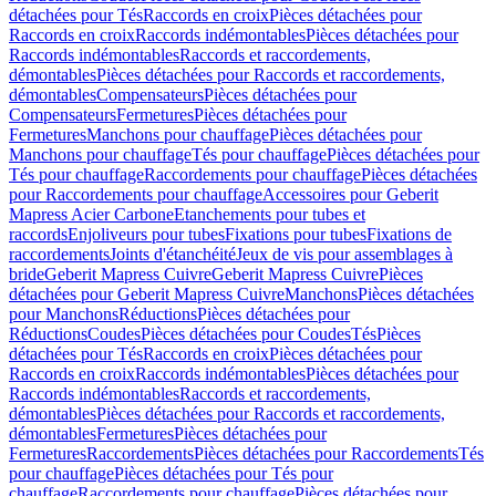
détachées pour Tés
Raccords en croix
Pièces détachées pour
Raccords en croix
Raccords indémontables
Pièces détachées pour
Raccords indémontables
Raccords et raccordements,
démontables
Pièces détachées pour Raccords et raccordements,
démontables
Compensateurs
Pièces détachées pour
Compensateurs
Fermetures
Pièces détachées pour
Fermetures
Manchons pour chauffage
Pièces détachées pour
Manchons pour chauffage
Tés pour chauffage
Pièces détachées pour
Tés pour chauffage
Raccordements pour chauffage
Pièces détachées
pour Raccordements pour chauffage
Accessoires pour Geberit
Mapress Acier Carbone
Etanchements pour tubes et
raccords
Enjoliveurs pour tubes
Fixations pour tubes
Fixations de
raccordements
Joints d'étanchéité
Jeux de vis pour assemblages à
bride
Geberit Mapress Cuivre
Geberit Mapress Cuivre
Pièces
détachées pour Geberit Mapress Cuivre
Manchons
Pièces détachées
pour Manchons
Réductions
Pièces détachées pour
Réductions
Coudes
Pièces détachées pour Coudes
Tés
Pièces
détachées pour Tés
Raccords en croix
Pièces détachées pour
Raccords en croix
Raccords indémontables
Pièces détachées pour
Raccords indémontables
Raccords et raccordements,
démontables
Pièces détachées pour Raccords et raccordements,
démontables
Fermetures
Pièces détachées pour
Fermetures
Raccordements
Pièces détachées pour Raccordements
Tés
pour chauffage
Pièces détachées pour Tés pour
chauffage
Raccordements pour chauffage
Pièces détachées pour