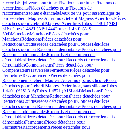
raccords
Enjoliveurs pour tubes
Fixations pour tubes
Fixations de
raccordements
Pièces détachées pour Fixations de
raccordements
Joints d'étanchéité
Jeux de vis pour assemblages de
brides
Geberit Mapress Acier Inox
Geberit Mapress Acier Inox
Pièces
détachées pour Geberit Mapress Acier Inox
Tubes 1.4401 (AISI
316)
Tubes 1.4521 (AISI 444)
Tubes 1.4301 (AISI
304)
Mamelons
Manchons
Pièces détachées pour
Manchons
Réductions
Pièces détachées pour
Réductions
Coudes
Pièces détachées pour Coudes
Tés
Pièces
détachées pour Tés
Raccords indémontables
Pièces détachées pour
Raccords indémontables
Raccords et raccordements,
démontables
Pièces détachées pour Raccords et raccordements,
démontables
Compensateurs
Pièces détachées pour
Compensateurs
Traversées
Fermetures
Pièces détachées pour
Fermetures
Raccordements
Pièces détachées pour
Raccordements
Geberit Mapress Acier Inox, sans silicone
Pièces
détachées pour Geberit Mapress Acier Inox, sans silicone
Tubes
1.4401 (AISI 316)
Tubes 1.4521 (AISI 444)
Manchons
Pièces
détachées pour Manchons
Réductions
Pièces détachées pour
Réductions
Coudes
Pièces détachées pour Coudes
Tés
Pièces
détachées pour Tés
Raccords indémontables
Pièces détachées pour
Raccords indémontables
Raccords et raccordements,
démontables
Pièces détachées pour Raccords et raccordements,
démontables
Fermetures
Pièces détachées pour
Fermetures
Raccordements
Pièces détachées pour