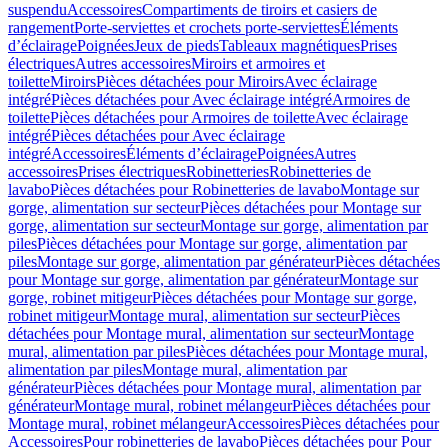
suspendu
Accessoires
Compartiments de tiroirs et casiers de
rangement
Porte-serviettes et crochets porte-serviettes
Éléments
d’éclairage
Poignées
Jeux de pieds
Tableaux magnétiques
Prises
électriques
Autres accessoires
Miroirs et armoires et
toilette
Miroirs
Pièces détachées pour Miroirs
Avec éclairage
intégré
Pièces détachées pour Avec éclairage intégré
Armoires de
toilette
Pièces détachées pour Armoires de toilette
Avec éclairage
intégré
Pièces détachées pour Avec éclairage
intégré
Accessoires
Éléments d’éclairage
Poignées
Autres
accessoires
Prises électriques
Robinetteries
Robinetteries de
lavabo
Pièces détachées pour Robinetteries de lavabo
Montage sur
gorge, alimentation sur secteur
Pièces détachées pour Montage sur
gorge, alimentation sur secteur
Montage sur gorge, alimentation par
piles
Pièces détachées pour Montage sur gorge, alimentation par
piles
Montage sur gorge, alimentation par générateur
Pièces détachées
pour Montage sur gorge, alimentation par générateur
Montage sur
gorge, robinet mitigeur
Pièces détachées pour Montage sur gorge,
robinet mitigeur
Montage mural, alimentation sur secteur
Pièces
détachées pour Montage mural, alimentation sur secteur
Montage
mural, alimentation par piles
Pièces détachées pour Montage mural,
alimentation par piles
Montage mural, alimentation par
générateur
Pièces détachées pour Montage mural, alimentation par
générateur
Montage mural, robinet mélangeur
Pièces détachées pour
Montage mural, robinet mélangeur
Accessoires
Pièces détachées pour
Accessoires
Pour robinetteries de lavabo
Pièces détachées pour Pour