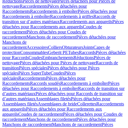
Réductions
Pièces de nettoyage
Pièces détachées pour Pièces de
nettoyage
Raccordements
Pièces détachées pour
Raccordements
Raccordements à emboîter
Pièces détachées pour
Raccordements à emboîter
Raccordements à griffes
Raccords de
transition sur d’autres matériaux
Raccordements aux appareils
Pièces
détachées pour Raccordements aux appareils
Coudes de
raccordement
Pièces détachées pour Coudes de
raccordement
Manchons de raccordement
Pièces détachées pour
Manchons de
raccordement
Accessoires
Colliers
Obturateurs
Joints
Capes de
protection
Consommables
Geberit PE
Tubes
Raccords
Pièces détachées
pour Raccords
Coudes
Embranchements
Réductions
Pièces de
nettoyage
Pièces détachées pour Pièces de nettoyage
Raccords de
transition
Pièces spéciales
Pièces détachées pour Pièces
spéciales
Pièces SuperTube
Coudes
Pièces
spéciales
Raccordements
Pièces détachées pour
Raccordements
Raccords soudés
Raccordements à emboîter
Pièces
détachées pour Raccordements à emboîter
Raccords de transition sur
d’autres matériaux
Pièces détachées pour Raccords de transition sur
d’autres matériaux
Assemblages filetés
Pièces détachées pour
Assemblages filetés
Assemblages de bride
Collerettes
Raccordements
aux appareils
Pièces détachées pour Raccordements aux
appareils
Coudes de raccordement
Pièces détachées pour Coudes de
raccordement
Manchons de raccordement
Pièces détachées pour
Manchons de raccordement
Manchons de raccordement
Pièces