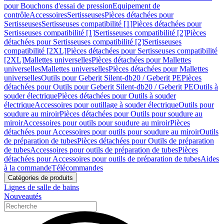
pour Bouchons d'essai de pression
Equipement de
contrôle
Accessoires
Sertisseuses
Pièces détachées pour
Sertisseuses
Sertisseuses compatibilité [1]
Pièces détachées pour
Sertisseuses compatibilité [1]
Sertisseuses compatibilité [2]
Pièces
détachées pour Sertisseuses compatibilité [2]
Sertisseuses
compatibilité [2XL]
Pièces détachées pour Sertisseuses compatibilité
[2XL]
Mallettes universelles
Pièces détachées pour Mallettes
universelles
Mallettes universelles
Pièces détachées pour Mallettes
universelles
Outils pour Geberit Silent-db20 / Geberit PE
Pièces
détachées pour Outils pour Geberit Silent-db20 / Geberit PE
Outils à
souder électrique
Pièces détachées pour Outils à souder
électrique
Accessoires pour outillage à souder électrique
Outils pour
soudure au miroir
Pièces détachées pour Outils pour soudure au
miroir
Accessoires pour outils pour soudure au miroir
Pièces
détachées pour Accessoires pour outils pour soudure au miroir
Outils
de préparation de tubes
Pièces détachées pour Outils de préparation
de tubes
Accessoires pour outils de préparation de tubes
Pièces
détachées pour Accessoires pour outils de préparation de tubes
Aides
à la commande
Télécommandes
Catégories de produits
Lignes de salle de bains
Nouveautés