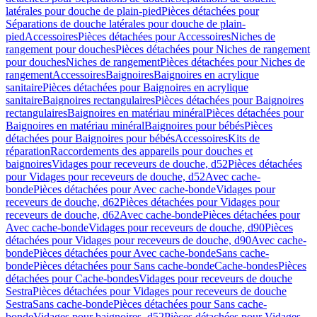
latérales pour douche de plain-pied
Pièces détachées pour
Séparations de douche latérales pour douche de plain-
pied
Accessoires
Pièces détachées pour Accessoires
Niches de
rangement pour douches
Pièces détachées pour Niches de rangement
pour douches
Niches de rangement
Pièces détachées pour Niches de
rangement
Accessoires
Baignoires
Baignoires en acrylique
sanitaire
Pièces détachées pour Baignoires en acrylique
sanitaire
Baignoires rectangulaires
Pièces détachées pour Baignoires
rectangulaires
Baignoires en matériau minéral
Pièces détachées pour
Baignoires en matériau minéral
Baignoires pour bébés
Pièces
détachées pour Baignoires pour bébés
Accessoires
Kits de
réparation
Raccordements des appareils pour douches et
baignoires
Vidages pour receveurs de douche, d52
Pièces détachées
pour Vidages pour receveurs de douche, d52
Avec cache-
bonde
Pièces détachées pour Avec cache-bonde
Vidages pour
receveurs de douche, d62
Pièces détachées pour Vidages pour
receveurs de douche, d62
Avec cache-bonde
Pièces détachées pour
Avec cache-bonde
Vidages pour receveurs de douche, d90
Pièces
détachées pour Vidages pour receveurs de douche, d90
Avec cache-
bonde
Pièces détachées pour Avec cache-bonde
Sans cache-
bonde
Pièces détachées pour Sans cache-bonde
Cache-bondes
Pièces
détachées pour Cache-bondes
Vidages pour receveurs de douche
Sestra
Pièces détachées pour Vidages pour receveurs de douche
Sestra
Sans cache-bonde
Pièces détachées pour Sans cache-
bonde
Vidages pour baignoires, d52
Pièces détachées pour Vidages