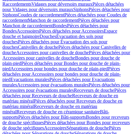
Raccordements
Vidages pour déversoirs muraux
Pièces détachées
pour Vidages pour déversoirs muraux
Siphons
Pièces détachées pour
Siphons
Coudes de raccordement
Pièces détachées pour Coudes de
raccordement
Manchon de raccordement
Pièces détachées pour
Manchon de raccordement
Bondes
Pièces détachées pour
Bondes
Accessoires
Pièces détachées pour Accessoires
Espace
douche et baignoire
Douches
Évacuation des sols pour
douches
Pièces détachées pour Évacuation des sols pour
douches
Canivelles de douche
Pièces détachées pour Canivelles de
douche
Accessoires pour canivelles de douche
Pièces détachées pour
Accessoires pour canivelles de douche
Bondes pour douche de
plain-pied
Pièces détachées pour Bondes pour douche de plain-
pied
Accessoires pour bondes pour douche de plain-pied
Pièces
détachées pour Accessoires pour bondes pour douche de plain-
pied
Evacuations murales
Pièces détachées pour Evacuations
murales
Accessoires pour évacuations murales
Pièces détachées pour
Accessoires pour évacuations murales
Receveurs de douche
Pièces
détachées pour Receveurs de douche
Receveurs de douche en
matériau minéral
Pièces détachées pour Receveurs de douche en
matériau minéral
Receveurs de douche en matériau
minéral
Receveurs de douche en céramique sanitaire
Bâti-
supports
Pièces détachées pour Bâti-supports
Bondes pour receveurs
de douche spécifiques
Pièces détachées pour Bondes pour receveurs
de douche spécifiques
Accessoires
Séparations de douche
Pièces
détachées pour Séparations de douche
Séparations de douche