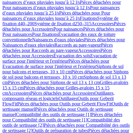
naissances d’eaux pluviales jusqu’à 12 l/s
Pièces détachées pour
Pour naissances d’eaux pluviales jusqu’à 12 l/s
Pour naissances
d’eaux pluviales jusqu’à 25 l/s
Pièces détachées pour Pour
naissances d’eaux pluviales jusqu’à 25 l/s
Fixations
Système de
fixation d40–200
Système de fixation d250–315
Accessoires
Pièces
détachées pour Accessoires
Pour naissances
Pièces détachées pour
Pour naissances
Pour fixations
Évacuation des eaux de toiture
conventionnelle
Naissances d'eaux pluviales
Pièces détachées pour
Naissances d'eaux pluviales
Raccords au pare-vapeur
Pièces
détachées pour Raccords au pare-vapeur
Accessoires
Pièces
détachées pour Accessoires
Évacuation des sols
Evacuation de
surface pour l'intérieur et l'extérieur
Pièces détachées pour
Evacuation de surface pour l'intérieur et l'extérieur
Siphons de sol
pour balcons et terrasses, 10 x 10 cm
Pièces détachées pour Siphons
de sol pour balcons et terrasses, 10 x 10 cm
Siphons de sol 13 x 13
cm
Pièces détachées pour Siphons de sol 13 x 13 cm
Grilles-avaloirs
15 x 15 cm
Pièces détachées pour Grilles-avaloirs 15 x 15
cm
Accessoires
Pièces détachées pour Accessoires
Outillages,
composants réseau et logiciels
Outillages
Outils pour Geberit
FlowFit
Pièces détachées pour Outils pour Geberit FlowFit
Outils de
sertissage manuel
Pièces détachées pour Outils de sertissage
manuel
Compatibilité des outils de sertissage [1]
Pièces détachées
pour Compatibilité des outils de sertissage [1]
Compatibilité des
outils de sertissage [2]
Pièces détachées pour Compatibilité des outils
de sertissage [2]
Outils de préparation de tubes
Pièces détachées pour