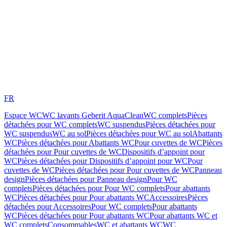
FR
Espace WC
WC lavants Geberit AquaClean
WC complets
Pièces
détachées pour WC complets
WC suspendus
Pièces détachées pour
WC suspendus
WC au sol
Pièces détachées pour WC au sol
Abattants
WC
Pièces détachées pour Abattants WC
Pour cuvettes de WC
Pièces
détachées pour Pour cuvettes de WC
Dispositifs d’appoint pour
WC
Pièces détachées pour Dispositifs d’appoint pour WC
Pour
cuvettes de WC
Pièces détachées pour Pour cuvettes de WC
Panneau
design
Pièces détachées pour Panneau design
Pour WC
complets
Pièces détachées pour Pour WC complets
Pour abattants
WC
Pièces détachées pour Pour abattants WC
Accessoires
Pièces
détachées pour Accessoires
Pour WC complets
Pour abattants
WC
Pièces détachées pour Pour abattants WC
Pour abattants WC et
WC complets
Consommables
WC et abattants WC
WC