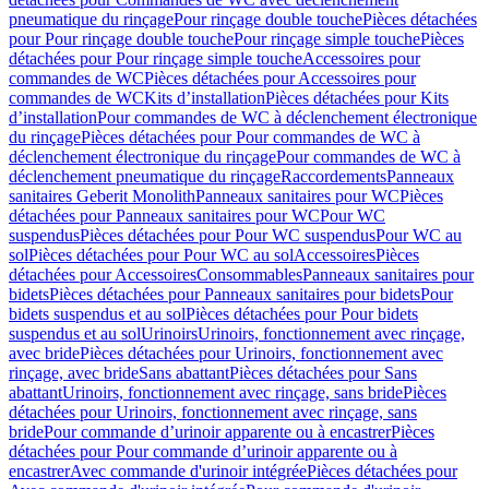
pneumatique du rinçage
Pour rinçage double touche
Pièces détachées
pour Pour rinçage double touche
Pour rinçage simple touche
Pièces
détachées pour Pour rinçage simple touche
Accessoires pour
commandes de WC
Pièces détachées pour Accessoires pour
commandes de WC
Kits d’installation
Pièces détachées pour Kits
d’installation
Pour commandes de WC à déclenchement électronique
du rinçage
Pièces détachées pour Pour commandes de WC à
déclenchement électronique du rinçage
Pour commandes de WC à
déclenchement pneumatique du rinçage
Raccordements
Panneaux
sanitaires Geberit Monolith
Panneaux sanitaires pour WC
Pièces
détachées pour Panneaux sanitaires pour WC
Pour WC
suspendus
Pièces détachées pour Pour WC suspendus
Pour WC au
sol
Pièces détachées pour Pour WC au sol
Accessoires
Pièces
détachées pour Accessoires
Consommables
Panneaux sanitaires pour
bidets
Pièces détachées pour Panneaux sanitaires pour bidets
Pour
bidets suspendus et au sol
Pièces détachées pour Pour bidets
suspendus et au sol
Urinoirs
Urinoirs, fonctionnement avec rinçage,
avec bride
Pièces détachées pour Urinoirs, fonctionnement avec
rinçage, avec bride
Sans abattant
Pièces détachées pour Sans
abattant
Urinoirs, fonctionnement avec rinçage, sans bride
Pièces
détachées pour Urinoirs, fonctionnement avec rinçage, sans
bride
Pour commande d’urinoir apparente ou à encastrer
Pièces
détachées pour Pour commande d’urinoir apparente ou à
encastrer
Avec commande d'urinoir intégrée
Pièces détachées pour