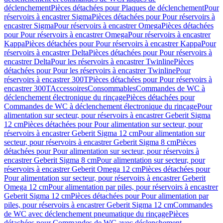
déclenchement
Pièces détachées pour Plaques de déclenchement
Pour
réservoirs à encastrer Sigma
Pièces détachées pour Pour réservoirs à
encastrer Sigma
Pour réservoirs à encastrer Omega
Pièces détachées
pour Pour réservoirs à encastrer Omega
Pour réservoirs à encastrer
Kappa
Pièces détachées pour Pour réservoirs à encastrer Kappa
Pour
réservoirs à encastrer Delta
Pièces détachées pour Pour réservoirs à
encastrer Delta
Pour les réservoirs à encastrer Twinline
Pièces
détachées pour Pour les réservoirs à encastrer Twinline
Pour
réservoirs à encastrer 300T
Pièces détachées pour Pour réservoirs à
encastrer 300T
Accessoires
Consommables
Commandes de WC à
déclenchement électronique du rinçage
Pièces détachées pour
Commandes de WC à déclenchement électronique du rinçage
Pour
alimentation sur secteur, pour réservoirs à encastrer Geberit Sigma
12 cm
Pièces détachées pour Pour alimentation sur secteur, pour
réservoirs à encastrer Geberit Sigma 12 cm
Pour alimentation sur
secteur, pour réservoirs à encastrer Geberit Sigma 8 cm
Pièces
détachées pour Pour alimentation sur secteur, pour réservoirs à
encastrer Geberit Sigma 8 cm
Pour alimentation sur secteur, pour
réservoirs à encastrer Geberit Omega 12 cm
Pièces détachées pour
Pour alimentation sur secteur, pour réservoirs à encastrer Geberit
Omega 12 cm
Pour alimentation par piles, pour réservoirs à encastrer
Geberit Sigma 12 cm
Pièces détachées pour Pour alimentation par
piles, pour réservoirs à encastrer Geberit Sigma 12 cm
Commandes
de WC avec déclenchement pneumatique du rinçage
Pièces
détachées pour Commandes de WC avec déclenchement