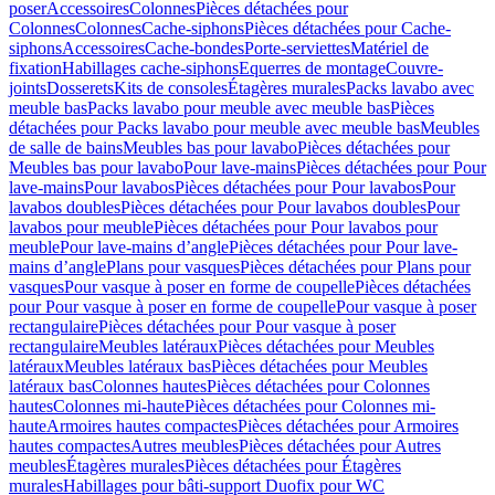
poser
Accessoires
Colonnes
Pièces détachées pour
Colonnes
Colonnes
Cache-siphons
Pièces détachées pour Cache-
siphons
Accessoires
Cache-bondes
Porte-serviettes
Matériel de
fixation
Habillages cache-siphons
Equerres de montage
Couvre-
joints
Dosserets
Kits de consoles
Étagères murales
Packs lavabo avec
meuble bas
Packs lavabo pour meuble avec meuble bas
Pièces
détachées pour Packs lavabo pour meuble avec meuble bas
Meubles
de salle de bains
Meubles bas pour lavabo
Pièces détachées pour
Meubles bas pour lavabo
Pour lave-mains
Pièces détachées pour Pour
lave-mains
Pour lavabos
Pièces détachées pour Pour lavabos
Pour
lavabos doubles
Pièces détachées pour Pour lavabos doubles
Pour
lavabos pour meuble
Pièces détachées pour Pour lavabos pour
meuble
Pour lave-mains d’angle
Pièces détachées pour Pour lave-
mains d’angle
Plans pour vasques
Pièces détachées pour Plans pour
vasques
Pour vasque à poser en forme de coupelle
Pièces détachées
pour Pour vasque à poser en forme de coupelle
Pour vasque à poser
rectangulaire
Pièces détachées pour Pour vasque à poser
rectangulaire
Meubles latéraux
Pièces détachées pour Meubles
latéraux
Meubles latéraux bas
Pièces détachées pour Meubles
latéraux bas
Colonnes hautes
Pièces détachées pour Colonnes
hautes
Colonnes mi-haute
Pièces détachées pour Colonnes mi-
haute
Armoires hautes compactes
Pièces détachées pour Armoires
hautes compactes
Autres meubles
Pièces détachées pour Autres
meubles
Étagères murales
Pièces détachées pour Étagères
murales
Habillages pour bâti-support Duofix pour WC