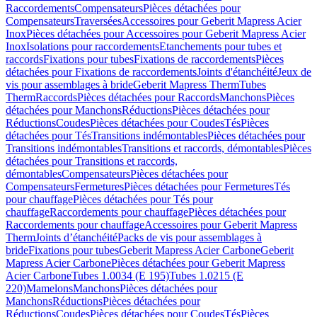
Raccordements
Compensateurs
Pièces détachées pour
Compensateurs
Traversées
Accessoires pour Geberit Mapress Acier
Inox
Pièces détachées pour Accessoires pour Geberit Mapress Acier
Inox
Isolations pour raccordements
Etanchements pour tubes et
raccords
Fixations pour tubes
Fixations de raccordements
Pièces
détachées pour Fixations de raccordements
Joints d'étanchéité
Jeux de
vis pour assemblages à bride
Geberit Mapress Therm
Tubes
Therm
Raccords
Pièces détachées pour Raccords
Manchons
Pièces
détachées pour Manchons
Réductions
Pièces détachées pour
Réductions
Coudes
Pièces détachées pour Coudes
Tés
Pièces
détachées pour Tés
Transitions indémontables
Pièces détachées pour
Transitions indémontables
Transitions et raccords, démontables
Pièces
détachées pour Transitions et raccords,
démontables
Compensateurs
Pièces détachées pour
Compensateurs
Fermetures
Pièces détachées pour Fermetures
Tés
pour chauffage
Pièces détachées pour Tés pour
chauffage
Raccordements pour chauffage
Pièces détachées pour
Raccordements pour chauffage
Accessoires pour Geberit Mapress
Therm
Joints d’étanchéité
Packs de vis pour assemblages à
bride
Fixations pour tubes
Geberit Mapress Acier Carbone
Geberit
Mapress Acier Carbone
Pièces détachées pour Geberit Mapress
Acier Carbone
Tubes 1.0034 (E 195)
Tubes 1.0215 (E
220)
Mamelons
Manchons
Pièces détachées pour
Manchons
Réductions
Pièces détachées pour
Réductions
Coudes
Pièces détachées pour Coudes
Tés
Pièces