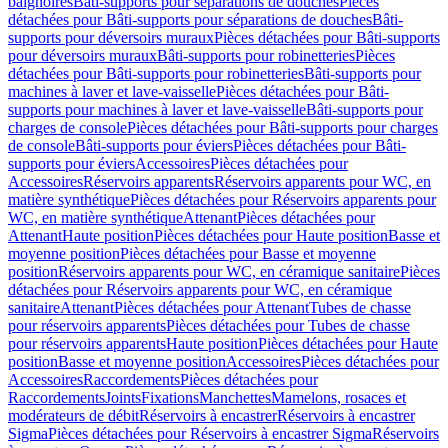
baignoires
Bâti-supports pour séparations de douches
Pièces
détachées pour Bâti-supports pour séparations de douches
Bâti-
supports pour déversoirs muraux
Pièces détachées pour Bâti-supports
pour déversoirs muraux
Bâti-supports pour robinetteries
Pièces
détachées pour Bâti-supports pour robinetteries
Bâti-supports pour
machines à laver et lave-vaisselle
Pièces détachées pour Bâti-
supports pour machines à laver et lave-vaisselle
Bâti-supports pour
charges de console
Pièces détachées pour Bâti-supports pour charges
de console
Bâti-supports pour éviers
Pièces détachées pour Bâti-
supports pour éviers
Accessoires
Pièces détachées pour
Accessoires
Réservoirs apparents
Réservoirs apparents pour WC, en
matière synthétique
Pièces détachées pour Réservoirs apparents pour
WC, en matière synthétique
Attenant
Pièces détachées pour
Attenant
Haute position
Pièces détachées pour Haute position
Basse et
moyenne position
Pièces détachées pour Basse et moyenne
position
Réservoirs apparents pour WC, en céramique sanitaire
Pièces
détachées pour Réservoirs apparents pour WC, en céramique
sanitaire
Attenant
Pièces détachées pour Attenant
Tubes de chasse
pour réservoirs apparents
Pièces détachées pour Tubes de chasse
pour réservoirs apparents
Haute position
Pièces détachées pour Haute
position
Basse et moyenne position
Accessoires
Pièces détachées pour
Accessoires
Raccordements
Pièces détachées pour
Raccordements
Joints
Fixations
Manchettes
Mamelons, rosaces et
modérateurs de débit
Réservoirs à encastrer
Réservoirs à encastrer
Sigma
Pièces détachées pour Réservoirs à encastrer Sigma
Réservoirs