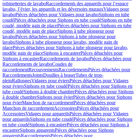
robinetteries de lavabo
Raccordements des appareils pour l’espace
lavabo, l’évier, les appareils et les déversoirs muraux
Vidages pour
lavabo
Pièces détachées pour Vidages pour lavabo
Siphons en tube
coudé
Pièces détachées pour Siphons en tube coudé
Siphons en tube
coudé, modèle gain de place
Pièces détachées pour Siphons en tube
coudé, modèle gain de place
Siphons à tube plongeur pour
lavabo
Pièces détachées pour Siphons à tube plongeur pour
lavabo
Siphons à tube plongeur pour lavabo, modèle gain de
place
Pièces détachées pour Siphons à tube plongeur pour lavabo,
modèle gain de place
Siphons à encastrer
Pièces détachées pour
Siphons à encastrer
Raccordements de lavabo
Pièces détachées pour
Raccordements de lavabo
Coudes de
raccordement
Recouvrements
Raccordements
Pièces détachées pour
Raccordements
Joints
Douilles à braser
Tubes de trop-
plein
Rallonges
Vidages pour éviers
Pièces détachées pour Vidages
pour éviers
Siphons en tube coudé
Pièces détachées pour Siphons en
tube coudé
Siphons à double chambre
Pièces détachées pour Siphons
à double chambre
Siphons pour évier
Pièces détachées pour Siphons
pour évier
Manchon de raccordement
Pièces détachées pour
Manchon de raccordement
Accessoires
Pièces détachées pour
Accessoires
Vidages pour appareils
Pièces détachées pour Vidages
pour appareils
Siphons en tube coudé
Pièces détachées pour Siphons
en tube coudé
Siphons à encastrer
Pièces détachées pour Siphons à
encastrer
Siphons apparents
Pièces détachées pour Siphons
apparents
Raccordements
Pièces détachées pour