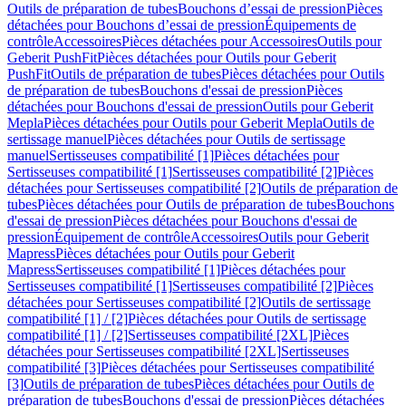
Outils de préparation de tubes
Bouchons d’essai de pression
Pièces
détachées pour Bouchons d’essai de pression
Équipements de
contrôle
Accessoires
Pièces détachées pour Accessoires
Outils pour
Geberit PushFit
Pièces détachées pour Outils pour Geberit
PushFit
Outils de préparation de tubes
Pièces détachées pour Outils
de préparation de tubes
Bouchons d'essai de pression
Pièces
détachées pour Bouchons d'essai de pression
Outils pour Geberit
Mepla
Pièces détachées pour Outils pour Geberit Mepla
Outils de
sertissage manuel
Pièces détachées pour Outils de sertissage
manuel
Sertisseuses compatibilité [1]
Pièces détachées pour
Sertisseuses compatibilité [1]
Sertisseuses compatibilité [2]
Pièces
détachées pour Sertisseuses compatibilité [2]
Outils de préparation de
tubes
Pièces détachées pour Outils de préparation de tubes
Bouchons
d'essai de pression
Pièces détachées pour Bouchons d'essai de
pression
Équipement de contrôle
Accessoires
Outils pour Geberit
Mapress
Pièces détachées pour Outils pour Geberit
Mapress
Sertisseuses compatibilité [1]
Pièces détachées pour
Sertisseuses compatibilité [1]
Sertisseuses compatibilité [2]
Pièces
détachées pour Sertisseuses compatibilité [2]
Outils de sertissage
compatibilité [1] / [2]
Pièces détachées pour Outils de sertissage
compatibilité [1] / [2]
Sertisseuses compatibilité [2XL]
Pièces
détachées pour Sertisseuses compatibilité [2XL]
Sertisseuses
compatibilité [3]
Pièces détachées pour Sertisseuses compatibilité
[3]
Outils de préparation de tubes
Pièces détachées pour Outils de
préparation de tubes
Bouchons d'essai de pression
Pièces détachées