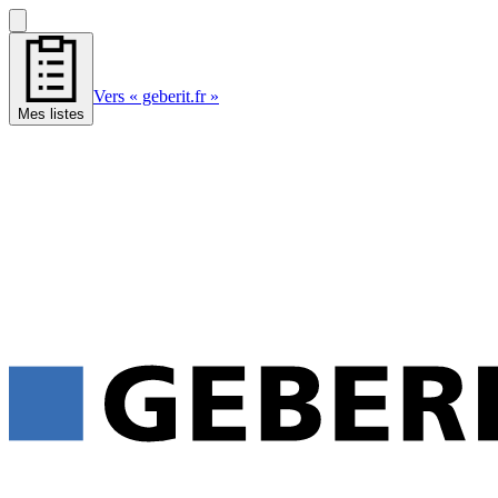
Vers « geberit.fr »
Mes listes