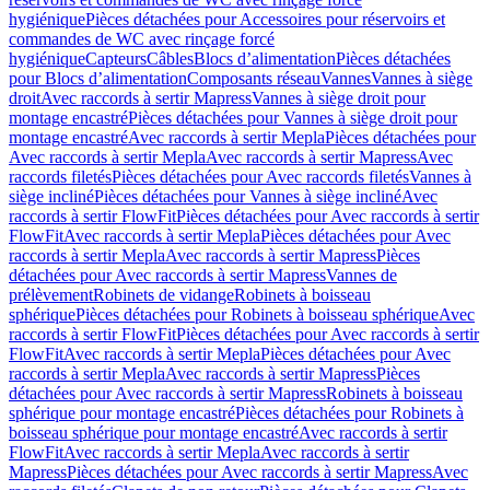
hygiénique
Pièces détachées pour Accessoires pour réservoirs et
commandes de WC avec rinçage forcé
hygiénique
Capteurs
Câbles
Blocs d’alimentation
Pièces détachées
pour Blocs d’alimentation
Composants réseau
Vannes
Vannes à siège
droit
Avec raccords à sertir Mapress
Vannes à siège droit pour
montage encastré
Pièces détachées pour Vannes à siège droit pour
montage encastré
Avec raccords à sertir Mepla
Pièces détachées pour
Avec raccords à sertir Mepla
Avec raccords à sertir Mapress
Avec
raccords filetés
Pièces détachées pour Avec raccords filetés
Vannes à
siège incliné
Pièces détachées pour Vannes à siège incliné
Avec
raccords à sertir FlowFit
Pièces détachées pour Avec raccords à sertir
FlowFit
Avec raccords à sertir Mepla
Pièces détachées pour Avec
raccords à sertir Mepla
Avec raccords à sertir Mapress
Pièces
détachées pour Avec raccords à sertir Mapress
Vannes de
prélèvement
Robinets de vidange
Robinets à boisseau
sphérique
Pièces détachées pour Robinets à boisseau sphérique
Avec
raccords à sertir FlowFit
Pièces détachées pour Avec raccords à sertir
FlowFit
Avec raccords à sertir Mepla
Pièces détachées pour Avec
raccords à sertir Mepla
Avec raccords à sertir Mapress
Pièces
détachées pour Avec raccords à sertir Mapress
Robinets à boisseau
sphérique pour montage encastré
Pièces détachées pour Robinets à
boisseau sphérique pour montage encastré
Avec raccords à sertir
FlowFit
Avec raccords à sertir Mepla
Avec raccords à sertir
Mapress
Pièces détachées pour Avec raccords à sertir Mapress
Avec