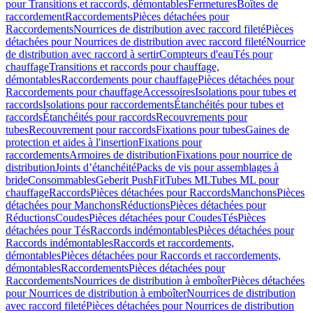
pour Transitions et raccords, démontables
Fermetures
Boîtes de
raccordement
Raccordements
Pièces détachées pour
Raccordements
Nourrices de distribution avec raccord fileté
Pièces
détachées pour Nourrices de distribution avec raccord fileté
Nourrice
de distribution avec raccord à sertir
Compteurs d'eau
Tés pour
chauffage
Transitions et raccords pour chauffage,
démontables
Raccordements pour chauffage
Pièces détachées pour
Raccordements pour chauffage
Accessoires
Isolations pour tubes et
raccords
Isolations pour raccordements
Étanchéités pour tubes et
raccords
Étanchéités pour raccords
Recouvrements pour
tubes
Recouvrement pour raccords
Fixations pour tubes
Gaines de
protection et aides à l'insertion
Fixations pour
raccordements
Armoires de distribution
Fixations pour nourrice de
distribution
Joints d’étanchéité
Packs de vis pour assemblages à
bride
Consommables
Geberit PushFit
Tubes ML
Tubes ML pour
chauffage
Raccords
Pièces détachées pour Raccords
Manchons
Pièces
détachées pour Manchons
Réductions
Pièces détachées pour
Réductions
Coudes
Pièces détachées pour Coudes
Tés
Pièces
détachées pour Tés
Raccords indémontables
Pièces détachées pour
Raccords indémontables
Raccords et raccordements,
démontables
Pièces détachées pour Raccords et raccordements,
démontables
Raccordements
Pièces détachées pour
Raccordements
Nourrices de distribution à emboîter
Pièces détachées
pour Nourrices de distribution à emboîter
Nourrices de distribution
avec raccord fileté
Pièces détachées pour Nourrices de distribution