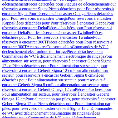
déclenchement
Pièces détachées pour Plaques de déclenchement
Pour
réservoirs à encastrer Sigma
Pièces détachées pour Pour réservoirs à
encastrer Sigma
Pour réservoirs à encastrer Omega
Pièces détachées
pour Pour réservoirs à encastrer Omega
Pour réservoirs à encastrer
Kappa
Pièces détachées pour Pour réservoirs à encastrer Kappa
Pour
réservoirs à encastrer Delta
Pièces détachées pour Pour réservoirs à
encastrer Delta
Pour les réservoirs à encastrer Twinline
Pièces
détachées pour Pour les réservoirs à encastrer Twinline
Pour
réservoirs à encastrer 300T
Pièces détachées pour Pour réservoirs à
encastrer 300T
Accessoires
Consommables
Commandes de WC à
déclenchement électronique du rinçage
Pièces détachées pour
Commandes de WC à déclenchement électronique du rinçage
Pour
alimentation sur secteur, pour réservoirs à encastrer Geberit Sigma
12 cm
Pièces détachées pour Pour alimentation sur secteur, pour
réservoirs à encastrer Geberit Sigma 12 cm
Pour alimentation sur
secteur, pour réservoirs à encastrer Geberit Sigma 8 cm
Pièces
détachées pour Pour alimentation sur secteur, pour réservoirs à
encastrer Geberit Sigma 8 cm
Pour alimentation sur secteur, pour
réservoirs à encastrer Geberit Omega 12 cm
Pièces détachées pour
Pour alimentation sur secteur, pour réservoirs à encastrer Geberit
Omega 12 cm
Pour alimentation par piles, pour réservoirs à encastrer
Geberit Sigma 12 cm
Pièces détachées pour Pour alimentation par
piles, pour réservoirs à encastrer Geberit Sigma 12 cm
Commandes
de WC avec déclenchement pneumatique du rinçage
Pièces
détachées pour Commandes de WC avec déclenchement