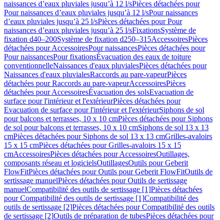
naissances d’eaux pluviales jusqu’à 12 l/s
Pièces détachées pour
Pour naissances d’eaux pluviales jusqu’à 12 l/s
Pour naissances
d’eaux pluviales jusqu’à 25 l/s
Pièces détachées pour Pour
naissances d’eaux pluviales jusqu’à 25 l/s
Fixations
Système de
fixation d40–200
Système de fixation d250–315
Accessoires
Pièces
détachées pour Accessoires
Pour naissances
Pièces détachées pour
Pour naissances
Pour fixations
Évacuation des eaux de toiture
conventionnelle
Naissances d'eaux pluviales
Pièces détachées pour
Naissances d'eaux pluviales
Raccords au pare-vapeur
Pièces
détachées pour Raccords au pare-vapeur
Accessoires
Pièces
détachées pour Accessoires
Évacuation des sols
Evacuation de
surface pour l'intérieur et l'extérieur
Pièces détachées pour
Evacuation de surface pour l'intérieur et l'extérieur
Siphons de sol
pour balcons et terrasses, 10 x 10 cm
Pièces détachées pour Siphons
de sol pour balcons et terrasses, 10 x 10 cm
Siphons de sol 13 x 13
cm
Pièces détachées pour Siphons de sol 13 x 13 cm
Grilles-avaloirs
15 x 15 cm
Pièces détachées pour Grilles-avaloirs 15 x 15
cm
Accessoires
Pièces détachées pour Accessoires
Outillages,
composants réseau et logiciels
Outillages
Outils pour Geberit
FlowFit
Pièces détachées pour Outils pour Geberit FlowFit
Outils de
sertissage manuel
Pièces détachées pour Outils de sertissage
manuel
Compatibilité des outils de sertissage [1]
Pièces détachées
pour Compatibilité des outils de sertissage [1]
Compatibilité des
outils de sertissage [2]
Pièces détachées pour Compatibilité des outils
de sertissage [2]
Outils de préparation de tubes
Pièces détachées pour