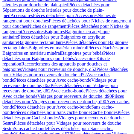
latérales pour douche de plain-pied
Pièces détachées pour
Séparations de douche latérales pour douche de plain-
pied
Accessoires
Pièces détachées pour Accessoires
Niches de
rangement pour douches
Pièces détachées pour Niches de rangement
pour douches
Niches de rangement
Pièces détachées pour Niches de
rangement
Accessoires
Baignoires
Baignoires en acrylique
sanitaire
Pièces détachées pour Baignoires en acrylique
sanitaire
Baignoires rectangulaires
Pièces détachées pour Baignoires
rectangulaires
Baignoires en matériau minéral
Pièces détachées pour
Baignoires en matériau minéral
Baignoires pour bébés
Pièces
détachées pour Baignoires pour bébés
Accessoires
Kits de
réparation
Raccordements des appareils pour douches et
baignoires
Vidages pour receveurs de douche, d52
Pièces détachées
pour Vidages pour receveurs de douche, d52
Avec cache-
bonde
Pièces détachées pour Avec cache-bonde
Vidages pour
receveurs de douche, d62
Pièces détachées pour Vidages pour
receveurs de douche, d62
Avec cache-bonde
Pièces détachées pour
Avec cache-bonde
Vidages pour receveurs de douche, d90
Pièces
détachées pour Vidages pour receveurs de douche, d90
Avec cache-
bonde
Pièces détachées pour Avec cache-bonde
Sans cache-
bonde
Pièces détachées pour Sans cache-bonde
Cache-bondes
Pièces
détachées pour Cache-bondes
Vidages pour receveurs de douche
Sestra
Pièces détachées pour Vidages pour receveurs de douche
Sestra
Sans cache-bonde
Pièces détachées pour Sans cache-
bonde
Vidages pour baignoires, d52
Pièces détachées pour Vidages