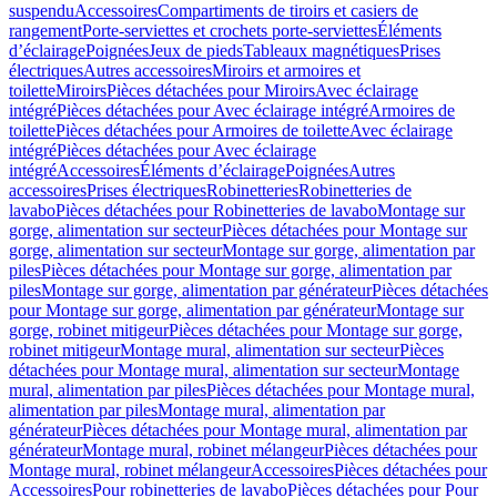
suspendu
Accessoires
Compartiments de tiroirs et casiers de
rangement
Porte-serviettes et crochets porte-serviettes
Éléments
d’éclairage
Poignées
Jeux de pieds
Tableaux magnétiques
Prises
électriques
Autres accessoires
Miroirs et armoires et
toilette
Miroirs
Pièces détachées pour Miroirs
Avec éclairage
intégré
Pièces détachées pour Avec éclairage intégré
Armoires de
toilette
Pièces détachées pour Armoires de toilette
Avec éclairage
intégré
Pièces détachées pour Avec éclairage
intégré
Accessoires
Éléments d’éclairage
Poignées
Autres
accessoires
Prises électriques
Robinetteries
Robinetteries de
lavabo
Pièces détachées pour Robinetteries de lavabo
Montage sur
gorge, alimentation sur secteur
Pièces détachées pour Montage sur
gorge, alimentation sur secteur
Montage sur gorge, alimentation par
piles
Pièces détachées pour Montage sur gorge, alimentation par
piles
Montage sur gorge, alimentation par générateur
Pièces détachées
pour Montage sur gorge, alimentation par générateur
Montage sur
gorge, robinet mitigeur
Pièces détachées pour Montage sur gorge,
robinet mitigeur
Montage mural, alimentation sur secteur
Pièces
détachées pour Montage mural, alimentation sur secteur
Montage
mural, alimentation par piles
Pièces détachées pour Montage mural,
alimentation par piles
Montage mural, alimentation par
générateur
Pièces détachées pour Montage mural, alimentation par
générateur
Montage mural, robinet mélangeur
Pièces détachées pour
Montage mural, robinet mélangeur
Accessoires
Pièces détachées pour
Accessoires
Pour robinetteries de lavabo
Pièces détachées pour Pour