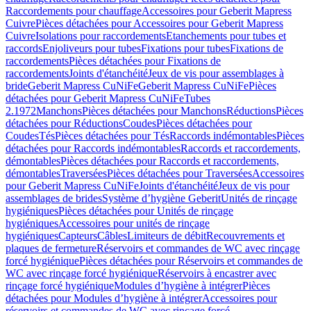
Raccordements pour chauffage
Accessoires pour Geberit Mapress
Cuivre
Pièces détachées pour Accessoires pour Geberit Mapress
Cuivre
Isolations pour raccordements
Etanchements pour tubes et
raccords
Enjoliveurs pour tubes
Fixations pour tubes
Fixations de
raccordements
Pièces détachées pour Fixations de
raccordements
Joints d'étanchéité
Jeux de vis pour assemblages à
bride
Geberit Mapress CuNiFe
Geberit Mapress CuNiFe
Pièces
détachées pour Geberit Mapress CuNiFe
Tubes
2.1972
Manchons
Pièces détachées pour Manchons
Réductions
Pièces
détachées pour Réductions
Coudes
Pièces détachées pour
Coudes
Tés
Pièces détachées pour Tés
Raccords indémontables
Pièces
détachées pour Raccords indémontables
Raccords et raccordements,
démontables
Pièces détachées pour Raccords et raccordements,
démontables
Traversées
Pièces détachées pour Traversées
Accessoires
pour Geberit Mapress CuNiFe
Joints d'étanchéité
Jeux de vis pour
assemblages de brides
Système d’hygiène Geberit
Unités de rinçage
hygiéniques
Pièces détachées pour Unités de rinçage
hygiéniques
Accessoires pour unités de rinçage
hygiéniques
Capteurs
Câbles
Limiteurs de débit
Recouvrements et
plaques de fermeture
Réservoirs et commandes de WC avec rinçage
forcé hygiénique
Pièces détachées pour Réservoirs et commandes de
WC avec rinçage forcé hygiénique
Réservoirs à encastrer avec
rinçage forcé hygiénique
Modules d’hygiène à intégrer
Pièces
détachées pour Modules d’hygiène à intégrer
Accessoires pour
réservoirs et commandes de WC avec rinçage forcé