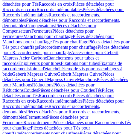
détachées pour Tés
Raccords en croix
Pièces détachées pour
Raccords en croix
Raccords indémontables
Pièces détachées pour
Raccords indémontables
Raccords et raccordements,
démontables
Pièces détachées pour Raccords et raccordements,
démontables
Compensateurs
Pièces détachées pour
Compensateurs
Fermetures
Pièces détachées pour
Fermetures
Manchons pour chauffage
Pièces détachées pour
Manchons pour chauffage
Tés pour chauffage
Pièces détachées pour
Tés pour chauffage
Raccordements pour chauffage
Pièces détachées
pour Raccordements pour chauffage
Accessoires pour Geberit
Mapress Acier Carbone
Etanchements pour tubes et
raccords
Enjoliveurs pour tubes
Fixations pour tubes
Fixations de
raccordements
Joints d'étanchéité
Jeux de vis pour assemblages à
bride
Geberit Mapress Cuivre
Geberit Mapress Cuivre
Pièces
détachées pour Geberit Mapress Cuivre
Manchons
Pièces détachées
pour Manchons
Réductions
Pièces détachées pour
Réductions
Coudes
Pièces détachées pour Coudes
Tés
Pièces
détachées pour Tés
Raccords en croix
Pièces détachées pour
Raccords en croix
Raccords indémontables
Pièces détachées pour
Raccords indémontables
Raccords et raccordements,
démontables
Pièces détachées pour Raccords et raccordements,
démontables
Fermetures
Pièces détachées pour
Fermetures
Raccordements
Pièces détachées pour Raccordements
Tés
pour chauffage
Pièces détachées pour Tés pour
chauffage
Raccordements pour chauffage
Pièces détachées pour