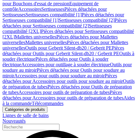
pour Bouchons d'essai de pression
Equipement de
contrôle
Accessoires
Sertisseuses
Pièces détachées pour
Sertisseuses
Sertisseuses compatibilité [1]
Pièces détachées pour
Sertisseuses compatibilité [1]
Sertisseuses compatibilité [2]
Pièces
détachées pour Sertisseuses compatibilité [2]
Sertisseuses
compatibilité [2XL]
Pièces détachées pour Sertisseuses compatibilité
[2XL]
Mallettes universelles
Pièces détachées pour Mallettes
universelles
Mallettes universelles
Pièces détachées pour Mallettes
universelles
Outils pour Geberit Silent-db20 / Geberit PE
Pièces
détachées pour Outils pour Geberit Silent-db20 / Geberit PE
Outils à
souder électrique
Pièces détachées pour Outils à souder
électrique
Accessoires pour outillage à souder électrique
Outils pour
soudure au miroir
Pièces détachées pour Outils pour soudure au
miroir
Accessoires pour outils pour soudure au miroir
Pièces
détachées pour Accessoires pour outils pour soudure au miroir
Outils
de préparation de tubes
Pièces détachées pour Outils de préparation
de tubes
Accessoires pour outils de préparation de tubes
Pièces
détachées pour Accessoires pour outils de préparation de tubes
Aides
à la commande
Télécommandes
Catégories de produits
Lignes de salle de bains
Nouveautés