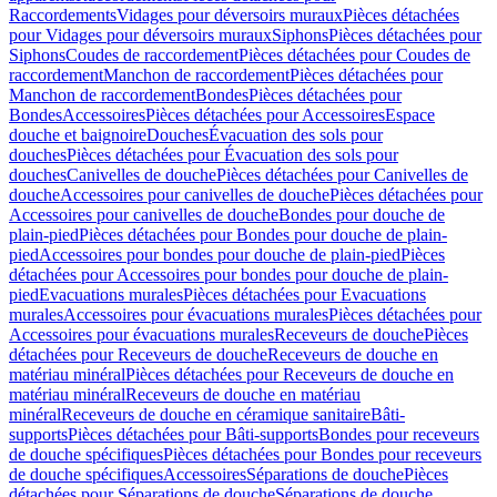
Raccordements
Vidages pour déversoirs muraux
Pièces détachées
pour Vidages pour déversoirs muraux
Siphons
Pièces détachées pour
Siphons
Coudes de raccordement
Pièces détachées pour Coudes de
raccordement
Manchon de raccordement
Pièces détachées pour
Manchon de raccordement
Bondes
Pièces détachées pour
Bondes
Accessoires
Pièces détachées pour Accessoires
Espace
douche et baignoire
Douches
Évacuation des sols pour
douches
Pièces détachées pour Évacuation des sols pour
douches
Canivelles de douche
Pièces détachées pour Canivelles de
douche
Accessoires pour canivelles de douche
Pièces détachées pour
Accessoires pour canivelles de douche
Bondes pour douche de
plain-pied
Pièces détachées pour Bondes pour douche de plain-
pied
Accessoires pour bondes pour douche de plain-pied
Pièces
détachées pour Accessoires pour bondes pour douche de plain-
pied
Evacuations murales
Pièces détachées pour Evacuations
murales
Accessoires pour évacuations murales
Pièces détachées pour
Accessoires pour évacuations murales
Receveurs de douche
Pièces
détachées pour Receveurs de douche
Receveurs de douche en
matériau minéral
Pièces détachées pour Receveurs de douche en
matériau minéral
Receveurs de douche en matériau
minéral
Receveurs de douche en céramique sanitaire
Bâti-
supports
Pièces détachées pour Bâti-supports
Bondes pour receveurs
de douche spécifiques
Pièces détachées pour Bondes pour receveurs
de douche spécifiques
Accessoires
Séparations de douche
Pièces
détachées pour Séparations de douche
Séparations de douche