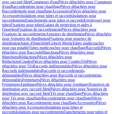
avec raccord fileté
Compteurs d'eau
Pièces détachées pour Compteurs
d'eau
Raccordements pour chauffage
Pièces détachées pour
Raccordements pour chauffage
Accessoires
Pièces détachées pour
Accessoires
Isolations pour tubes et raccords
Isolations pour
raccordements
Etanchements pour tubes et raccords
Enjoliveurs pour
tubes
Fixations pour tubes
Gaines de protection et aides à
l'insertion
Fixations de raccordements
Pièces détachées pour
Fixations de raccordements
Armoires de distribution
Pièces détachées
pour Armoires de distribution
Fixations pour nourrice de
distribution
Joints d'étanchéité
Geberit Mepla
Tubes multicouches
pour eau potable
Tubes multicouches pour chauffage
Raccords
Pièces
détachées pour Raccords
Manchons
Pièces détachées pour
Manchons
Réductions
Pièces détachées pour
Réductions
Coudes
Pièces détachées pour Coudes
Tés
Pièces
détachées pour Tés
Raccords indémontables
Pièces détachées pour
Raccords indémontables
Raccords et raccordements,
démontables
Pièces détachées pour Raccords et raccordements,
démontables
Fermetures
Pièces détachées pour
Fermetures
Appliques
Pièces détachées pour Appliques
Nourrices de
distribution avec raccord fileté
Pièces détachées pour Nourrices de
distribution avec raccord fileté
Tés pour chauffage
Pièces détachées
pour Tés pour chauffage
Raccordements pour chauffage
Pièces
détachées pour Raccordements pour chauffage
Accessoires
Pièces
détachées pour Accessoires
Isolations pour tubes et
raccords
Isolations pour raccordements
Etanchements pour tubes et