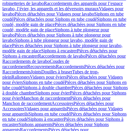
robinetteries de lavabo
Raccordements des appareils pour l’espace
lavabo, l’évier, les appareils et les déversoirs muraux
Vidages pour
lavabo
Pièces détachées pour Vidages pour lavabo
Siphons en tube
coudé
Pièces détachées pour Siphons en tube coudé
Siphons en tube
coudé, modèle gain de place
Pièces détachées pour Siphons en tube
coudé, modèle gain de place
Siphons à tube plongeur pour
lavabo
Pièces détachées pour Siphons à tube plongeur pour
lavabo
Siphons à tube plongeur pour lavabo, modèle gain de
place
Pièces détachées pour Siphons à tube plongeur pour lavabo,
modèle gain de place
Siphons à encastrer
Pièces détachées pour
Siphons à encastrer
Raccordements de lavabo
Pièces détachées pour
Raccordements de lavabo
Coudes de
raccordement
Recouvrements
Raccordements
Pièces détachées pour
Raccordements
Joints
Douilles à braser
Tubes de trop-
plein
Rallonges
Vidages pour éviers
Pièces détachées pour Vidages
pour éviers
Siphons en tube coudé
Pièces détachées pour Siphons en
tube coudé
Siphons à double chambre
Pièces détachées pour Siphons
à double chambre
Siphons pour évier
Pièces détachées pour Siphons
pour évier
Manchon de raccordement
Pièces détachées pour
Manchon de raccordement
Accessoires
Pièces détachées pour
Accessoires
Vidages pour appareils
Pièces détachées pour Vidages
pour appareils
Siphons en tube coudé
Pièces détachées pour Siphons
en tube coudé
Siphons à encastrer
Pièces détachées pour Siphons à
encastrer
Siphons apparents
Pièces détachées pour Siphons
apparents
Raccordements
Pièces détachées pour