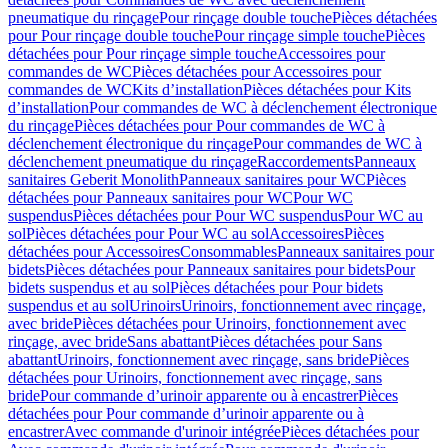
pneumatique du rinçage
Pour rinçage double touche
Pièces détachées
pour Pour rinçage double touche
Pour rinçage simple touche
Pièces
détachées pour Pour rinçage simple touche
Accessoires pour
commandes de WC
Pièces détachées pour Accessoires pour
commandes de WC
Kits d’installation
Pièces détachées pour Kits
d’installation
Pour commandes de WC à déclenchement électronique
du rinçage
Pièces détachées pour Pour commandes de WC à
déclenchement électronique du rinçage
Pour commandes de WC à
déclenchement pneumatique du rinçage
Raccordements
Panneaux
sanitaires Geberit Monolith
Panneaux sanitaires pour WC
Pièces
détachées pour Panneaux sanitaires pour WC
Pour WC
suspendus
Pièces détachées pour Pour WC suspendus
Pour WC au
sol
Pièces détachées pour Pour WC au sol
Accessoires
Pièces
détachées pour Accessoires
Consommables
Panneaux sanitaires pour
bidets
Pièces détachées pour Panneaux sanitaires pour bidets
Pour
bidets suspendus et au sol
Pièces détachées pour Pour bidets
suspendus et au sol
Urinoirs
Urinoirs, fonctionnement avec rinçage,
avec bride
Pièces détachées pour Urinoirs, fonctionnement avec
rinçage, avec bride
Sans abattant
Pièces détachées pour Sans
abattant
Urinoirs, fonctionnement avec rinçage, sans bride
Pièces
détachées pour Urinoirs, fonctionnement avec rinçage, sans
bride
Pour commande d’urinoir apparente ou à encastrer
Pièces
détachées pour Pour commande d’urinoir apparente ou à
encastrer
Avec commande d'urinoir intégrée
Pièces détachées pour