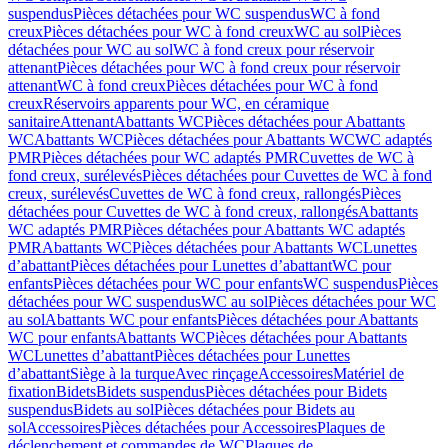
suspendus
Pièces détachées pour WC suspendus
WC à fond
creux
Pièces détachées pour WC à fond creux
WC au sol
Pièces
détachées pour WC au sol
WC à fond creux pour réservoir
attenant
Pièces détachées pour WC à fond creux pour réservoir
attenant
WC à fond creux
Pièces détachées pour WC à fond
creux
Réservoirs apparents pour WC, en céramique
sanitaire
Attenant
Abattants WC
Pièces détachées pour Abattants
WC
Abattants WC
Pièces détachées pour Abattants WC
WC adaptés
PMR
Pièces détachées pour WC adaptés PMR
Cuvettes de WC à
fond creux, surélevés
Pièces détachées pour Cuvettes de WC à fond
creux, surélevés
Cuvettes de WC à fond creux, rallongés
Pièces
détachées pour Cuvettes de WC à fond creux, rallongés
Abattants
WC adaptés PMR
Pièces détachées pour Abattants WC adaptés
PMR
Abattants WC
Pièces détachées pour Abattants WC
Lunettes
d’abattant
Pièces détachées pour Lunettes d’abattant
WC pour
enfants
Pièces détachées pour WC pour enfants
WC suspendus
Pièces
détachées pour WC suspendus
WC au sol
Pièces détachées pour WC
au sol
Abattants WC pour enfants
Pièces détachées pour Abattants
WC pour enfants
Abattants WC
Pièces détachées pour Abattants
WC
Lunettes d’abattant
Pièces détachées pour Lunettes
d’abattant
Siège à la turque
Avec rinçage
Accessoires
Matériel de
fixation
Bidets
Bidets suspendus
Pièces détachées pour Bidets
suspendus
Bidets au sol
Pièces détachées pour Bidets au
sol
Accessoires
Pièces détachées pour Accessoires
Plaques de
déclenchement et commandes de WC
Plaques de