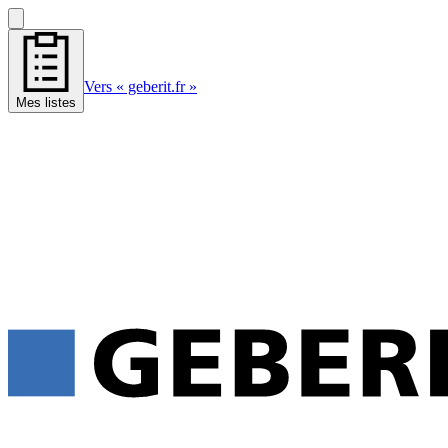
Vers « geberit.fr »
Mes listes