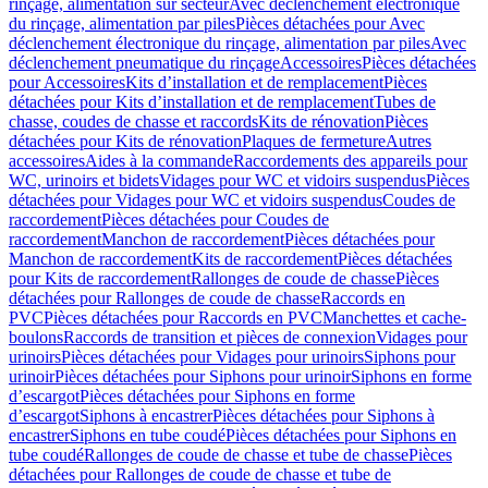
rinçage, alimentation sur secteur
Avec déclenchement électronique
du rinçage, alimentation par piles
Pièces détachées pour Avec
déclenchement électronique du rinçage, alimentation par piles
Avec
déclenchement pneumatique du rinçage
Accessoires
Pièces détachées
pour Accessoires
Kits d’installation et de remplacement
Pièces
détachées pour Kits d’installation et de remplacement
Tubes de
chasse, coudes de chasse et raccords
Kits de rénovation
Pièces
détachées pour Kits de rénovation
Plaques de fermeture
Autres
accessoires
Aides à la commande
Raccordements des appareils pour
WC, urinoirs et bidets
Vidages pour WC et vidoirs suspendus
Pièces
détachées pour Vidages pour WC et vidoirs suspendus
Coudes de
raccordement
Pièces détachées pour Coudes de
raccordement
Manchon de raccordement
Pièces détachées pour
Manchon de raccordement
Kits de raccordement
Pièces détachées
pour Kits de raccordement
Rallonges de coude de chasse
Pièces
détachées pour Rallonges de coude de chasse
Raccords en
PVC
Pièces détachées pour Raccords en PVC
Manchettes et cache-
boulons
Raccords de transition et pièces de connexion
Vidages pour
urinoirs
Pièces détachées pour Vidages pour urinoirs
Siphons pour
urinoir
Pièces détachées pour Siphons pour urinoir
Siphons en forme
d’escargot
Pièces détachées pour Siphons en forme
d’escargot
Siphons à encastrer
Pièces détachées pour Siphons à
encastrer
Siphons en tube coudé
Pièces détachées pour Siphons en
tube coudé
Rallonges de coude de chasse et tube de chasse
Pièces
détachées pour Rallonges de coude de chasse et tube de