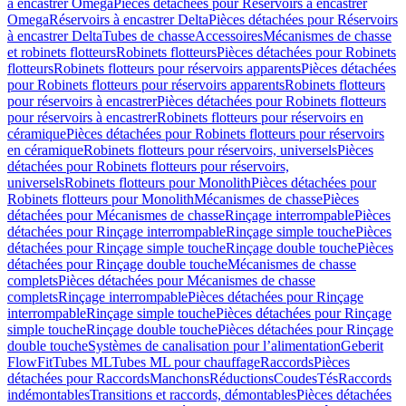
à encastrer Omega
Pièces détachées pour Réservoirs à encastrer
Omega
Réservoirs à encastrer Delta
Pièces détachées pour Réservoirs
à encastrer Delta
Tubes de chasse
Accessoires
Mécanismes de chasse
et robinets flotteurs
Robinets flotteurs
Pièces détachées pour Robinets
flotteurs
Robinets flotteurs pour réservoirs apparents
Pièces détachées
pour Robinets flotteurs pour réservoirs apparents
Robinets flotteurs
pour réservoirs à encastrer
Pièces détachées pour Robinets flotteurs
pour réservoirs à encastrer
Robinets flotteurs pour réservoirs en
céramique
Pièces détachées pour Robinets flotteurs pour réservoirs
en céramique
Robinets flotteurs pour réservoirs, universels
Pièces
détachées pour Robinets flotteurs pour réservoirs,
universels
Robinets flotteurs pour Monolith
Pièces détachées pour
Robinets flotteurs pour Monolith
Mécanismes de chasse
Pièces
détachées pour Mécanismes de chasse
Rinçage interrompable
Pièces
détachées pour Rinçage interrompable
Rinçage simple touche
Pièces
détachées pour Rinçage simple touche
Rinçage double touche
Pièces
détachées pour Rinçage double touche
Mécanismes de chasse
complets
Pièces détachées pour Mécanismes de chasse
complets
Rinçage interrompable
Pièces détachées pour Rinçage
interrompable
Rinçage simple touche
Pièces détachées pour Rinçage
simple touche
Rinçage double touche
Pièces détachées pour Rinçage
double touche
Systèmes de canalisation pour l’alimentation
Geberit
FlowFit
Tubes ML
Tubes ML pour chauffage
Raccords
Pièces
détachées pour Raccords
Manchons
Réductions
Coudes
Tés
Raccords
indémontables
Transitions et raccords, démontables
Pièces détachées