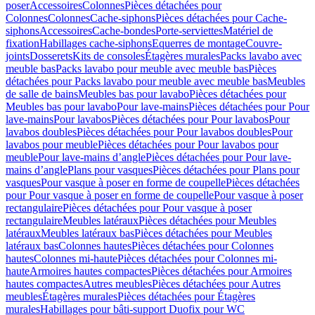
poser
Accessoires
Colonnes
Pièces détachées pour
Colonnes
Colonnes
Cache-siphons
Pièces détachées pour Cache-
siphons
Accessoires
Cache-bondes
Porte-serviettes
Matériel de
fixation
Habillages cache-siphons
Equerres de montage
Couvre-
joints
Dosserets
Kits de consoles
Étagères murales
Packs lavabo avec
meuble bas
Packs lavabo pour meuble avec meuble bas
Pièces
détachées pour Packs lavabo pour meuble avec meuble bas
Meubles
de salle de bains
Meubles bas pour lavabo
Pièces détachées pour
Meubles bas pour lavabo
Pour lave-mains
Pièces détachées pour Pour
lave-mains
Pour lavabos
Pièces détachées pour Pour lavabos
Pour
lavabos doubles
Pièces détachées pour Pour lavabos doubles
Pour
lavabos pour meuble
Pièces détachées pour Pour lavabos pour
meuble
Pour lave-mains d’angle
Pièces détachées pour Pour lave-
mains d’angle
Plans pour vasques
Pièces détachées pour Plans pour
vasques
Pour vasque à poser en forme de coupelle
Pièces détachées
pour Pour vasque à poser en forme de coupelle
Pour vasque à poser
rectangulaire
Pièces détachées pour Pour vasque à poser
rectangulaire
Meubles latéraux
Pièces détachées pour Meubles
latéraux
Meubles latéraux bas
Pièces détachées pour Meubles
latéraux bas
Colonnes hautes
Pièces détachées pour Colonnes
hautes
Colonnes mi-haute
Pièces détachées pour Colonnes mi-
haute
Armoires hautes compactes
Pièces détachées pour Armoires
hautes compactes
Autres meubles
Pièces détachées pour Autres
meubles
Étagères murales
Pièces détachées pour Étagères
murales
Habillages pour bâti-support Duofix pour WC