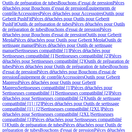
Outils de préparation de tubes
Bouchons d’essai de pression
Pièces
détachées pour Bouchons d’essai de pression
Équipements de
contrôle
Accessoires
Pièces détachées pour Accessoires
Outils pour
Geberit PushFit
Pièces détachées pour Outils pour Geberit
PushFit
Outils de préparation de tubes
Pièces détachées pour Outils
de préparation de tubes
Bouchons d'essai de pression
Pièces
détachées pour Bouchons d'essai de pression
Outils pour Geberit
Mepla
Pièces détachées pour Outils pour Geberit Mepla
Outils de
sertissage manuel
Pièces détachées pour Outils de sertissage
manuel
Sertisseuses compatibilité [1]
Pièces détachées pour
Sertisseuses compatibilité [1]
Sertisseuses compatibilité [2]
Pièces
détachées pour Sertisseuses compatibilité [2]
Outils de préparation de
tubes
Pièces détachées pour Outils de préparation de tubes
Bouchons
d'essai de pression
Pièces détachées pour Bouchons d'essai de
pression
Équipement de contrôle
Accessoires
Outils pour Geberit
Mapress
Pièces détachées pour Outils pour Geberit
Mapress
Sertisseuses compatibilité [1]
Pièces détachées pour
Sertisseuses compatibilité [1]
Sertisseuses compatibilité [2]
Pièces
détachées pour Sertisseuses compatibilité [2]
Outils de sertissage
compatibilité [1] / [2]
Pièces détachées pour Outils de sertissage
compatibilité [1] / [2]
Sertisseuses compatibilité [2XL]
Pièces
détachées pour Sertisseuses compatibilité [2XL]
Sertisseuses
compatibilité [3]
Pièces détachées pour Sertisseuses compatibilité
[3]
Outils de préparation de tubes
Pièces détachées pour Outils de
préparation de tubes
Bouchons d'essai de pression
Pièces détachées