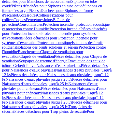
détachées pour Manchons de raccordement
Siphons en tube
coudé
Pièces détachées pour Siphons en tube coudé
Siphons en
forme d'escargot
Pièces détachées pour Siphons en forme
d'escargot
Accessoires
Colliers
Fixations pour
colliers
Coques
Fermetures
Joints
Boîtiers de
protection
Consommables
Protection incendie, protection acoustique
et protection contre l'humidité
Protection incendie
Pièces détachées
pour Protection incendie
Protection incendie pour systèmes
d'évacuation
Pièces détachées pour Protection incendie pour
systèmes d'évacuation
Protection acoustique
Isolations des bruits
solidiens
Isolations des bruits solidiens et aériens
Protection contre
l'humidité
Etanchements
Clapets de ventilation pour
évacuation
Clapets de ventilation
Pièces détachées pour Clapets de
ventilation
Soupapes de retenue d'énergie
Évacuation des eaux de
toiture Geberit Pluvia
Naissances d'eaux pluviales
Pièces détachées
pour Naissances d'eaux pluviales
Naissances d'eaux pluviales jusqu'à
12 l/s
Pièces détachées pour Naissances d'eaux pluviales jusqu'à 12
l/s
Naissances d'eaux pluviales jusqu'à 25 l/s
Pièces détachées pour
Naissances d'eaux pluviales jusqu'à 25 l/s
Naissances d'eaux
pluviales pour chéneaux
Pièces détachées pour Naissances d'eaux
pluviales pour chéneaux
Naissances d'eaux pluviales jusqu'à 12
l/s
Pièces détachées pour Naissances d'eaux pluviales jusqu'à 12
l/s
Naissances d'eaux pluviales jusqu'à 25 l/s
Pièces détachées pour
Naissances d'eaux pluviales jusqu'à 25 l/s
Trop-pleins de
sécurité
Pièces détachées pour Trop-pleins de sécurité
Pour