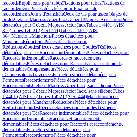
raccords
Enjoliveurs pour tubes
Fixations pour tubes
Fixations de
raccordements
Pièces détachées pour Fixations de
raccordements
Joints d'étanchéité
Jeux de vis pour assemblages de
brides
Geberit Mapress Acier Inox
Geberit Mapress Acier Inox
Pièces
détachées pour Geberit Mapress Acier Inox
Tubes 1.4401 (AISI
316)
Tubes 1.4521 (AISI 444)
Tubes 1.4301 (AISI
304)
Mamelons
Manchons
Pièces détachées pour
Manchons
Réductions
Pièces détachées pour
Réductions
Coudes
Pièces détachées pour Coudes
Tés
Pièces
détachées pour Tés
Raccords indémontables
Pièces détachées pour
Raccords indémontables
Raccords et raccordements,
démontables
Pièces détachées pour Raccords et raccordements,
démontables
Compensateurs
Pièces détachées pour
Compensateurs
Traversées
Fermetures
Pièces détachées pour
Fermetures
Raccordements
Pièces détachées pour
Raccordements
Geberit Mapress Acier Inox, sans silicone
Pièces
détachées pour Geberit Mapress Acier Inox, sans silicone
Tubes
1.4401 (AISI 316)
Tubes 1.4521 (AISI 444)
Manchons
Pièces
détachées pour Manchons
Réductions
Pièces détachées pour
Réductions
Coudes
Pièces détachées pour Coudes
Tés
Pièces
détachées pour Tés
Raccords indémontables
Pièces détachées pour
Raccords indémontables
Raccords et raccordements,
démontables
Pièces détachées pour Raccords et raccordements,
démontables
Fermetures
Pièces détachées pour
Fermetures
Raccordements
Pièces détachées pour