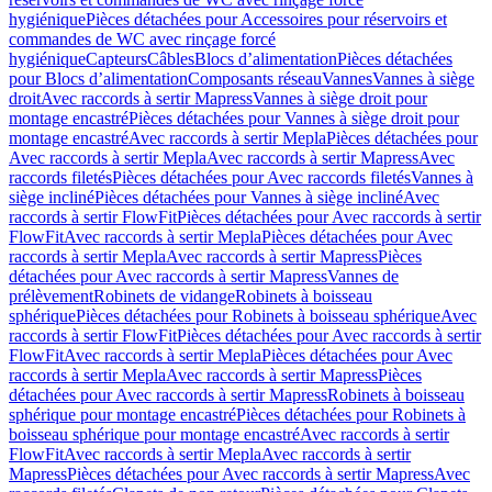
hygiénique
Pièces détachées pour Accessoires pour réservoirs et
commandes de WC avec rinçage forcé
hygiénique
Capteurs
Câbles
Blocs d’alimentation
Pièces détachées
pour Blocs d’alimentation
Composants réseau
Vannes
Vannes à siège
droit
Avec raccords à sertir Mapress
Vannes à siège droit pour
montage encastré
Pièces détachées pour Vannes à siège droit pour
montage encastré
Avec raccords à sertir Mepla
Pièces détachées pour
Avec raccords à sertir Mepla
Avec raccords à sertir Mapress
Avec
raccords filetés
Pièces détachées pour Avec raccords filetés
Vannes à
siège incliné
Pièces détachées pour Vannes à siège incliné
Avec
raccords à sertir FlowFit
Pièces détachées pour Avec raccords à sertir
FlowFit
Avec raccords à sertir Mepla
Pièces détachées pour Avec
raccords à sertir Mepla
Avec raccords à sertir Mapress
Pièces
détachées pour Avec raccords à sertir Mapress
Vannes de
prélèvement
Robinets de vidange
Robinets à boisseau
sphérique
Pièces détachées pour Robinets à boisseau sphérique
Avec
raccords à sertir FlowFit
Pièces détachées pour Avec raccords à sertir
FlowFit
Avec raccords à sertir Mepla
Pièces détachées pour Avec
raccords à sertir Mepla
Avec raccords à sertir Mapress
Pièces
détachées pour Avec raccords à sertir Mapress
Robinets à boisseau
sphérique pour montage encastré
Pièces détachées pour Robinets à
boisseau sphérique pour montage encastré
Avec raccords à sertir
FlowFit
Avec raccords à sertir Mepla
Avec raccords à sertir
Mapress
Pièces détachées pour Avec raccords à sertir Mapress
Avec