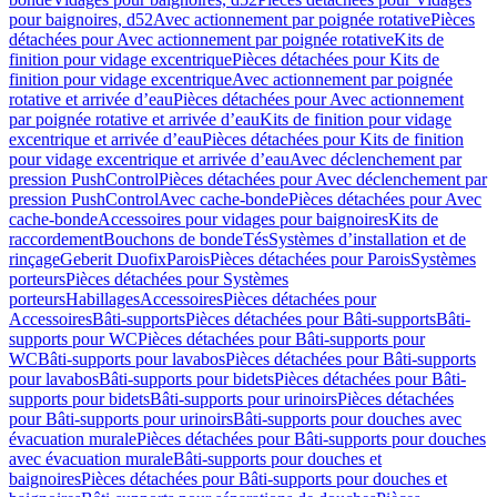
pour baignoires, d52
Avec actionnement par poignée rotative
Pièces
détachées pour Avec actionnement par poignée rotative
Kits de
finition pour vidage excentrique
Pièces détachées pour Kits de
finition pour vidage excentrique
Avec actionnement par poignée
rotative et arrivée d’eau
Pièces détachées pour Avec actionnement
par poignée rotative et arrivée d’eau
Kits de finition pour vidage
excentrique et arrivée d’eau
Pièces détachées pour Kits de finition
pour vidage excentrique et arrivée d’eau
Avec déclenchement par
pression PushControl
Pièces détachées pour Avec déclenchement par
pression PushControl
Avec cache-bonde
Pièces détachées pour Avec
cache-bonde
Accessoires pour vidages pour baignoires
Kits de
raccordement
Bouchons de bonde
Tés
Systèmes d’installation et de
rinçage
Geberit Duofix
Parois
Pièces détachées pour Parois
Systèmes
porteurs
Pièces détachées pour Systèmes
porteurs
Habillages
Accessoires
Pièces détachées pour
Accessoires
Bâti-supports
Pièces détachées pour Bâti-supports
Bâti-
supports pour WC
Pièces détachées pour Bâti-supports pour
WC
Bâti-supports pour lavabos
Pièces détachées pour Bâti-supports
pour lavabos
Bâti-supports pour bidets
Pièces détachées pour Bâti-
supports pour bidets
Bâti-supports pour urinoirs
Pièces détachées
pour Bâti-supports pour urinoirs
Bâti-supports pour douches avec
évacuation murale
Pièces détachées pour Bâti-supports pour douches
avec évacuation murale
Bâti-supports pour douches et
baignoires
Pièces détachées pour Bâti-supports pour douches et