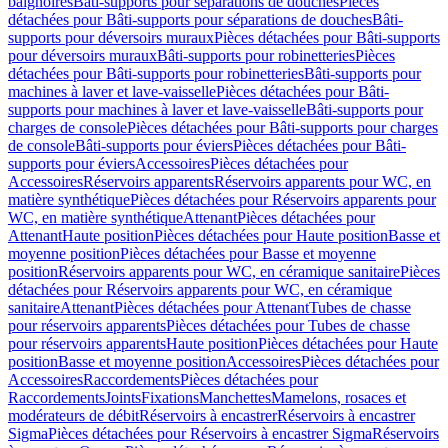
baignoires
Bâti-supports pour séparations de douches
Pièces
détachées pour Bâti-supports pour séparations de douches
Bâti-
supports pour déversoirs muraux
Pièces détachées pour Bâti-supports
pour déversoirs muraux
Bâti-supports pour robinetteries
Pièces
détachées pour Bâti-supports pour robinetteries
Bâti-supports pour
machines à laver et lave-vaisselle
Pièces détachées pour Bâti-
supports pour machines à laver et lave-vaisselle
Bâti-supports pour
charges de console
Pièces détachées pour Bâti-supports pour charges
de console
Bâti-supports pour éviers
Pièces détachées pour Bâti-
supports pour éviers
Accessoires
Pièces détachées pour
Accessoires
Réservoirs apparents
Réservoirs apparents pour WC, en
matière synthétique
Pièces détachées pour Réservoirs apparents pour
WC, en matière synthétique
Attenant
Pièces détachées pour
Attenant
Haute position
Pièces détachées pour Haute position
Basse et
moyenne position
Pièces détachées pour Basse et moyenne
position
Réservoirs apparents pour WC, en céramique sanitaire
Pièces
détachées pour Réservoirs apparents pour WC, en céramique
sanitaire
Attenant
Pièces détachées pour Attenant
Tubes de chasse
pour réservoirs apparents
Pièces détachées pour Tubes de chasse
pour réservoirs apparents
Haute position
Pièces détachées pour Haute
position
Basse et moyenne position
Accessoires
Pièces détachées pour
Accessoires
Raccordements
Pièces détachées pour
Raccordements
Joints
Fixations
Manchettes
Mamelons, rosaces et
modérateurs de débit
Réservoirs à encastrer
Réservoirs à encastrer
Sigma
Pièces détachées pour Réservoirs à encastrer Sigma
Réservoirs