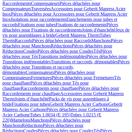
Raccordements
Compensateurs
Pièces détachées pour
Compensateurs
Traversées
Accessoires pour Geberit Mapress Acier
Inox
Pièces détachées pour Accessoires pour Geberit Mapress Acier
Inox
Isolations pour raccordements
Etanchements pour tubes et
raccords
Fixations pour tubes
Fixations de raccordements
Pièces
détachées pour Fixations de raccordements
Joints d'étanchéité
Jeux de
vis pour assemblages à bride
Geberit Mapress Therm
Tubes
Therm
Raccords
Pièces détachées pour Raccords
Manchons
Pièces
détachées pour Manchons
Réductions
Pièces détachées pour
Réductions
Coudes
Pièces détachées pour Coudes
Tés
Pièces
détachées pour Tés
Transitions indémontables
Pièces détachées pour
Transitions indémontables
Transitions et raccords, démontables
Pièces
détachées pour Transitions et raccords,
démontables
Compensateurs
Pièces détachées pour
Compensateurs
Fermetures
Pièces détachées pour Fermetures
Tés
pour chauffage
Pièces détachées pour Tés pour
chauffage
Raccordements pour chauffage
Pièces détachées pour
Raccordements pour chauffage
Accessoires pour Geberit Mapress
Therm
Joints d’étanchéité
Packs de vis pour assemblages à
bride
Fixations pour tubes
Geberit Mapress Acier Carbone
Geberit
Mapress Acier Carbone
Pièces détachées pour Geberit Mapress
Acier Carbone
Tubes 1.0034 (E 195)
Tubes 1.0215 (E
220)
Mamelons
Manchons
Pièces détachées pour
Manchons
Réductions
Pièces détachées pour
Réductions
Coudes
Pièces détachées pour Coudes
Tés
Pièces