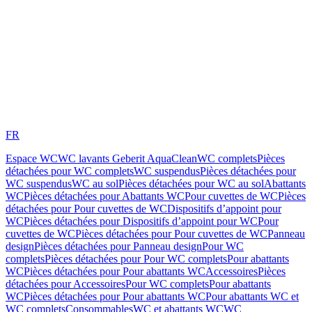
FR
Espace WC
WC lavants Geberit AquaClean
WC complets
Pièces
détachées pour WC complets
WC suspendus
Pièces détachées pour
WC suspendus
WC au sol
Pièces détachées pour WC au sol
Abattants
WC
Pièces détachées pour Abattants WC
Pour cuvettes de WC
Pièces
détachées pour Pour cuvettes de WC
Dispositifs d’appoint pour
WC
Pièces détachées pour Dispositifs d’appoint pour WC
Pour
cuvettes de WC
Pièces détachées pour Pour cuvettes de WC
Panneau
design
Pièces détachées pour Panneau design
Pour WC
complets
Pièces détachées pour Pour WC complets
Pour abattants
WC
Pièces détachées pour Pour abattants WC
Accessoires
Pièces
détachées pour Accessoires
Pour WC complets
Pour abattants
WC
Pièces détachées pour Pour abattants WC
Pour abattants WC et
WC complets
Consommables
WC et abattants WC
WC