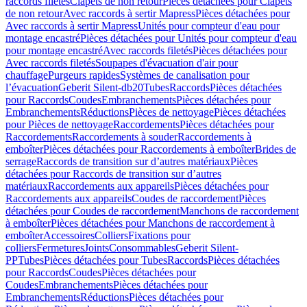
raccords filetés
Clapets de non retour
Pièces détachées pour Clapets
de non retour
Avec raccords à sertir Mapress
Pièces détachées pour
Avec raccords à sertir Mapress
Unités pour compteur d'eau pour
montage encastré
Pièces détachées pour Unités pour compteur d'eau
pour montage encastré
Avec raccords filetés
Pièces détachées pour
Avec raccords filetés
Soupapes d'évacuation d'air pour
chauffage
Purgeurs rapides
Systèmes de canalisation pour
l’évacuation
Geberit Silent-db20
Tubes
Raccords
Pièces détachées
pour Raccords
Coudes
Embranchements
Pièces détachées pour
Embranchements
Réductions
Pièces de nettoyage
Pièces détachées
pour Pièces de nettoyage
Raccordements
Pièces détachées pour
Raccordements
Raccordements à souder
Raccordements à
emboîter
Pièces détachées pour Raccordements à emboîter
Brides de
serrage
Raccords de transition sur d’autres matériaux
Pièces
détachées pour Raccords de transition sur d’autres
matériaux
Raccordements aux appareils
Pièces détachées pour
Raccordements aux appareils
Coudes de raccordement
Pièces
détachées pour Coudes de raccordement
Manchons de raccordement
à emboîter
Pièces détachées pour Manchons de raccordement à
emboîter
Accessoires
Colliers
Fixations pour
colliers
Fermetures
Joints
Consommables
Geberit Silent-
PP
Tubes
Pièces détachées pour Tubes
Raccords
Pièces détachées
pour Raccords
Coudes
Pièces détachées pour
Coudes
Embranchements
Pièces détachées pour
Embranchements
Réductions
Pièces détachées pour