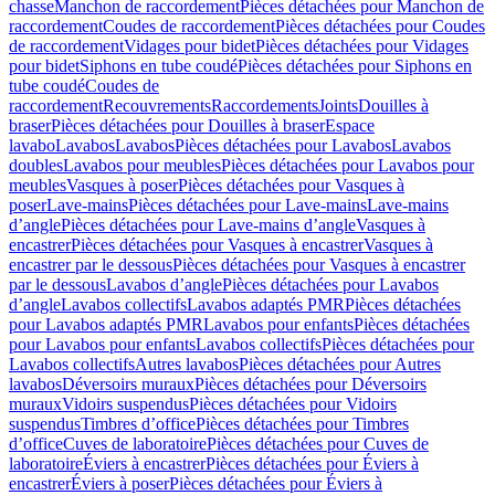
chasse
Manchon de raccordement
Pièces détachées pour Manchon de
raccordement
Coudes de raccordement
Pièces détachées pour Coudes
de raccordement
Vidages pour bidet
Pièces détachées pour Vidages
pour bidet
Siphons en tube coudé
Pièces détachées pour Siphons en
tube coudé
Coudes de
raccordement
Recouvrements
Raccordements
Joints
Douilles à
braser
Pièces détachées pour Douilles à braser
Espace
lavabo
Lavabos
Lavabos
Pièces détachées pour Lavabos
Lavabos
doubles
Lavabos pour meubles
Pièces détachées pour Lavabos pour
meubles
Vasques à poser
Pièces détachées pour Vasques à
poser
Lave-mains
Pièces détachées pour Lave-mains
Lave-mains
d’angle
Pièces détachées pour Lave-mains d’angle
Vasques à
encastrer
Pièces détachées pour Vasques à encastrer
Vasques à
encastrer par le dessous
Pièces détachées pour Vasques à encastrer
par le dessous
Lavabos d’angle
Pièces détachées pour Lavabos
d’angle
Lavabos collectifs
Lavabos adaptés PMR
Pièces détachées
pour Lavabos adaptés PMR
Lavabos pour enfants
Pièces détachées
pour Lavabos pour enfants
Lavabos collectifs
Pièces détachées pour
Lavabos collectifs
Autres lavabos
Pièces détachées pour Autres
lavabos
Déversoirs muraux
Pièces détachées pour Déversoirs
muraux
Vidoirs suspendus
Pièces détachées pour Vidoirs
suspendus
Timbres dʼoffice
Pièces détachées pour Timbres
dʼoffice
Cuves de laboratoire
Pièces détachées pour Cuves de
laboratoire
Éviers à encastrer
Pièces détachées pour Éviers à
encastrer
Éviers à poser
Pièces détachées pour Éviers à