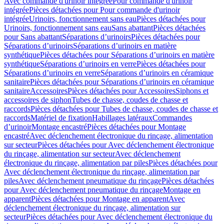
Avec commande d'urinoir intégrée
Pour commande d'urinoir
intégrée
Pièces détachées pour Pour commande d'urinoir
intégrée
Urinoirs, fonctionnement sans eau
Pièces détachées pour
Urinoirs, fonctionnement sans eau
Sans abattant
Pièces détachées
pour Sans abattant
Séparations d’urinoirs
Pièces détachées pour
Séparations d’urinoirs
Séparations d’urinoirs en matière
synthétique
Pièces détachées pour Séparations d’urinoirs en matière
synthétique
Séparations d’urinoirs en verre
Pièces détachées pour
Séparations d’urinoirs en verre
Séparations d’urinoirs en céramique
sanitaire
Pièces détachées pour Séparations d’urinoirs en céramique
sanitaire
Accessoires
Pièces détachées pour Accessoires
Siphons et
accessoires de siphon
Tubes de chasse, coudes de chasse et
raccords
Pièces détachées pour Tubes de chasse, coudes de chasse et
raccords
Matériel de fixation
Habillages latéraux
Commandes
dʼurinoir
Montage encastré
Pièces détachées pour Montage
encastré
Avec déclenchement électronique du rinçage, alimentation
sur secteur
Pièces détachées pour Avec déclenchement électronique
du rinçage, alimentation sur secteur
Avec déclenchement
électronique du rinçage, alimentation par piles
Pièces détachées pour
Avec déclenchement électronique du rinçage, alimentation par
piles
Avec déclenchement pneumatique du rinçage
Pièces détachées
pour Avec déclenchement pneumatique du rinçage
Montage en
apparent
Pièces détachées pour Montage en apparent
Avec
déclenchement électronique du rinçage, alimentation sur
secteur
Pièces détachées pour Avec déclenchement électronique du