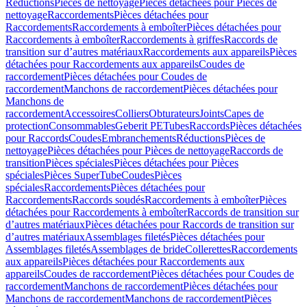
Réductions
Pièces de nettoyage
Pièces détachées pour Pièces de
nettoyage
Raccordements
Pièces détachées pour
Raccordements
Raccordements à emboîter
Pièces détachées pour
Raccordements à emboîter
Raccordements à griffes
Raccords de
transition sur d’autres matériaux
Raccordements aux appareils
Pièces
détachées pour Raccordements aux appareils
Coudes de
raccordement
Pièces détachées pour Coudes de
raccordement
Manchons de raccordement
Pièces détachées pour
Manchons de
raccordement
Accessoires
Colliers
Obturateurs
Joints
Capes de
protection
Consommables
Geberit PE
Tubes
Raccords
Pièces détachées
pour Raccords
Coudes
Embranchements
Réductions
Pièces de
nettoyage
Pièces détachées pour Pièces de nettoyage
Raccords de
transition
Pièces spéciales
Pièces détachées pour Pièces
spéciales
Pièces SuperTube
Coudes
Pièces
spéciales
Raccordements
Pièces détachées pour
Raccordements
Raccords soudés
Raccordements à emboîter
Pièces
détachées pour Raccordements à emboîter
Raccords de transition sur
d’autres matériaux
Pièces détachées pour Raccords de transition sur
d’autres matériaux
Assemblages filetés
Pièces détachées pour
Assemblages filetés
Assemblages de bride
Collerettes
Raccordements
aux appareils
Pièces détachées pour Raccordements aux
appareils
Coudes de raccordement
Pièces détachées pour Coudes de
raccordement
Manchons de raccordement
Pièces détachées pour
Manchons de raccordement
Manchons de raccordement
Pièces