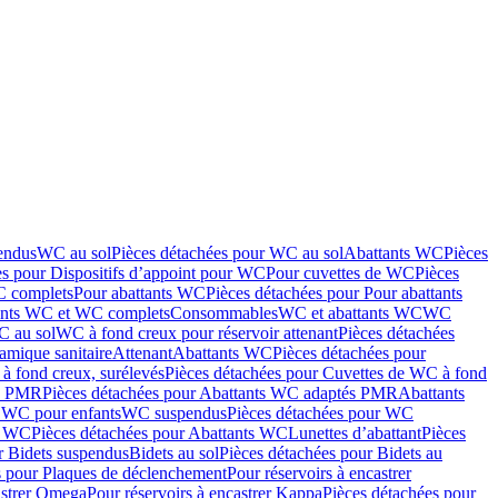
endus
WC au sol
Pièces détachées pour WC au sol
Abattants WC
Pièces
es pour Dispositifs d’appoint pour WC
Pour cuvettes de WC
Pièces
C complets
Pour abattants WC
Pièces détachées pour Pour abattants
ants WC et WC complets
Consommables
WC et abattants WC
WC
C au sol
WC à fond creux pour réservoir attenant
Pièces détachées
amique sanitaire
Attenant
Abattants WC
Pièces détachées pour
à fond creux, surélevés
Pièces détachées pour Cuvettes de WC à fond
és PMR
Pièces détachées pour Abattants WC adaptés PMR
Abattants
r WC pour enfants
WC suspendus
Pièces détachées pour WC
s WC
Pièces détachées pour Abattants WC
Lunettes d’abattant
Pièces
r Bidets suspendus
Bidets au sol
Pièces détachées pour Bidets au
s pour Plaques de déclenchement
Pour réservoirs à encastrer
astrer Omega
Pour réservoirs à encastrer Kappa
Pièces détachées pour