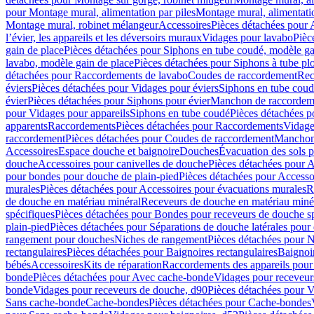
pour Montage mural, alimentation par piles
Montage mural, alimentati
Montage mural, robinet mélangeur
Accessoires
Pièces détachées pour 
l’évier, les appareils et les déversoirs muraux
Vidages pour lavabo
Pièc
gain de place
Pièces détachées pour Siphons en tube coudé, modèle ga
lavabo, modèle gain de place
Pièces détachées pour Siphons à tube pl
détachées pour Raccordements de lavabo
Coudes de raccordement
Rec
éviers
Pièces détachées pour Vidages pour éviers
Siphons en tube cou
évier
Pièces détachées pour Siphons pour évier
Manchon de raccordem
pour Vidages pour appareils
Siphons en tube coudé
Pièces détachées p
apparents
Raccordements
Pièces détachées pour Raccordements
Vidage
raccordement
Pièces détachées pour Coudes de raccordement
Manchon
Accessoires
Espace douche et baignoire
Douches
Évacuation des sols 
douche
Accessoires pour canivelles de douche
Pièces détachées pour A
pour bondes pour douche de plain-pied
Pièces détachées pour Accesso
murales
Pièces détachées pour Accessoires pour évacuations murales
R
de douche en matériau minéral
Receveurs de douche en matériau miné
spécifiques
Pièces détachées pour Bondes pour receveurs de douche s
plain-pied
Pièces détachées pour Séparations de douche latérales pour
rangement pour douches
Niches de rangement
Pièces détachées pour 
rectangulaires
Pièces détachées pour Baignoires rectangulaires
Baignoi
bébés
Accessoires
Kits de réparation
Raccordements des appareils pour 
bonde
Pièces détachées pour Avec cache-bonde
Vidages pour receveur
bonde
Vidages pour receveurs de douche, d90
Pièces détachées pour 
Sans cache-bonde
Cache-bondes
Pièces détachées pour Cache-bondes