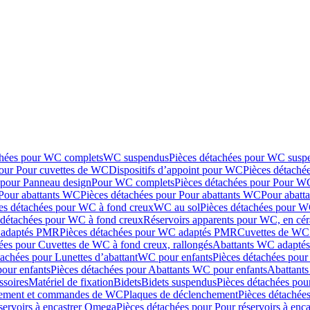
chées pour WC complets
WC suspendus
Pièces détachées pour WC susp
pour Pour cuvettes de WC
Dispositifs d’appoint pour WC
Pièces détaché
 pour Panneau design
Pour WC complets
Pièces détachées pour Pour W
Pour abattants WC
Pièces détachées pour Pour abattants WC
Pour abatt
es détachées pour WC à fond creux
WC au sol
Pièces détachées pour W
 détachées pour WC à fond creux
Réservoirs apparents pour WC, en cér
adaptés PMR
Pièces détachées pour WC adaptés PMR
Cuvettes de WC 
ées pour Cuvettes de WC à fond creux, rallongés
Abattants WC adapt
tachées pour Lunettes d’abattant
WC pour enfants
Pièces détachées pou
our enfants
Pièces détachées pour Abattants WC pour enfants
Abattant
ssoires
Matériel de fixation
Bidets
Bidets suspendus
Pièces détachées pou
hement et commandes de WC
Plaques de déclenchement
Pièces détachée
servoirs à encastrer Omega
Pièces détachées pour Pour réservoirs à enc