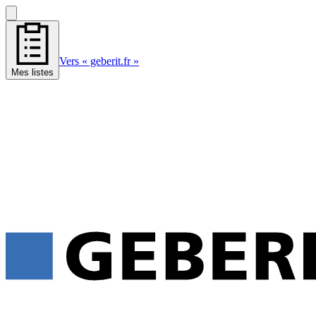
Vers « geberit.fr »
Mes listes