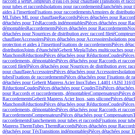
raccord à sertir
Compteurs d'eau
Tés pour chauffage
Transitions et rac
pour tubes et raccords
Isolations pour raccordements
Étanchéités pour t
aides à l'insertion
Fixations pour raccordements
Armoires de distributi
ML
Tubes ML pour chauffage
Raccords
Pièces détachées pour Raccor
détachées pour Tés
Raccords indémontables
Pièces détachées pour Ra
démontables
Raccordements
Pièces détachées pour Raccordements
Nou
détachées pour Nourrices de distribution avec raccord fileté
Compteurs
chauffage
Accessoires
Pièces détachées pour Accessoires
Isolations pou
protection et aides à l'insertion
Fixations de raccordements
Pièces déta
distribution
Joints d'étanchéité
Geberit Mepla
Tubes multicouches pour 
Manchons
Réductions
Pièces détachées pour Réductions
Coudes
Pièces
raccordements, démontables
Pièces détachées pour Raccords et racco
raccord fileté
Pièces détachées pour Nourrices de distribution avec racc
pour chauffage
Accessoires
Pièces détachées pour Accessoires
Isolatio
tubes
Fixations de raccordements
Pièces détachées pour Fixations de 
détachées pour Geberit Mapress Acier Inox
Tubes 1.4401 (AISI 316)
T
Réductions
Coudes
Pièces détachées pour Coudes
Tés
Pièces détachées
pour Raccords et raccordements, démontables
Compensateurs
Pièces 
Raccordements
Geberit Mapress Acier Inox, sans silicone
Pièces détac
Manchons
Réductions
Pièces détachées pour Réductions
Coudes
Pièces
raccordements, démontables
Pièces détachées pour Raccords et racco
Raccordements
Compensateurs
Pièces détachées pour Compensateurs
T
raccordements
Etanchements pour tubes et raccords
Fixations pour tub
Mapress Therm
Tubes Therm
Raccords
Pièces détachées pour Raccord
détachées pour Tés
Transitions indémontables
Pièces détachées pour T