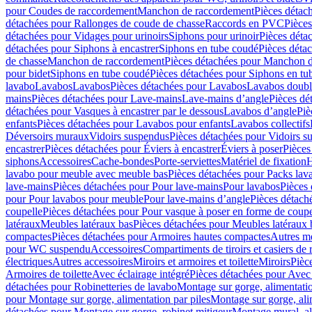
pour Coudes de raccordement
Manchon de raccordement
Pièces détac
détachées pour Rallonges de coude de chasse
Raccords en PVC
Pièce
détachées pour Vidages pour urinoirs
Siphons pour urinoir
Pièces déta
détachées pour Siphons à encastrer
Siphons en tube coudé
Pièces déta
de chasse
Manchon de raccordement
Pièces détachées pour Manchon 
pour bidet
Siphons en tube coudé
Pièces détachées pour Siphons en tu
lavabo
Lavabos
Lavabos
Pièces détachées pour Lavabos
Lavabos doubl
mains
Pièces détachées pour Lave-mains
Lave-mains d’angle
Pièces dé
détachées pour Vasques à encastrer par le dessous
Lavabos d’angle
Piè
enfants
Pièces détachées pour Lavabos pour enfants
Lavabos collectifs
Déversoirs muraux
Vidoirs suspendus
Pièces détachées pour Vidoirs s
encastrer
Pièces détachées pour Éviers à encastrer
Éviers à poser
Pièces
siphons
Accessoires
Cache-bondes
Porte-serviettes
Matériel de fixation
H
lavabo pour meuble avec meuble bas
Pièces détachées pour Packs la
lave-mains
Pièces détachées pour Pour lave-mains
Pour lavabos
Pièces
pour Pour lavabos pour meuble
Pour lave-mains d’angle
Pièces détach
coupelle
Pièces détachées pour Pour vasque à poser en forme de coupe
latéraux
Meubles latéraux bas
Pièces détachées pour Meubles latéraux 
compactes
Pièces détachées pour Armoires hautes compactes
Autres m
pour WC suspendu
Accessoires
Compartiments de tiroirs et casiers de
électriques
Autres accessoires
Miroirs et armoires et toilette
Miroirs
Pièc
Armoires de toilette
Avec éclairage intégré
Pièces détachées pour Avec 
détachées pour Robinetteries de lavabo
Montage sur gorge, alimentatio
pour Montage sur gorge, alimentation par piles
Montage sur gorge, ali
détachées pour Montage sur gorge, robinet mitigeur
Montage mural, al