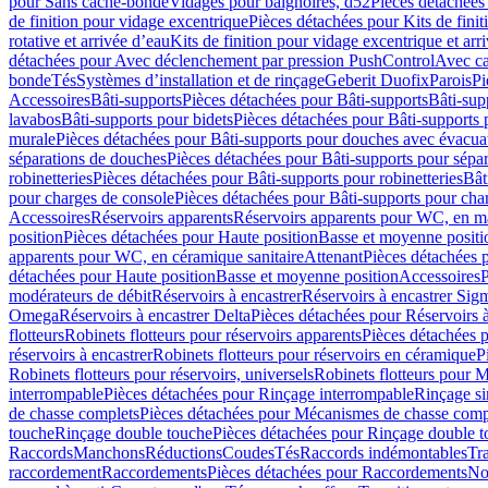
pour Sans cache-bonde
Vidages pour baignoires, d52
Pièces détachées
de finition pour vidage excentrique
Pièces détachées pour Kits de fini
rotative et arrivée d’eau
Kits de finition pour vidage excentrique et arr
détachées pour Avec déclenchement par pression PushControl
Avec c
bonde
Tés
Systèmes d’installation et de rinçage
Geberit Duofix
Parois
Pi
Accessoires
Bâti-supports
Pièces détachées pour Bâti-supports
Bâti-su
lavabos
Bâti-supports pour bidets
Pièces détachées pour Bâti-supports 
murale
Pièces détachées pour Bâti-supports pour douches avec évacua
séparations de douches
Pièces détachées pour Bâti-supports pour sépa
robinetteries
Pièces détachées pour Bâti-supports pour robinetteries
Bât
pour charges de console
Pièces détachées pour Bâti-supports pour cha
Accessoires
Réservoirs apparents
Réservoirs apparents pour WC, en ma
position
Pièces détachées pour Haute position
Basse et moyenne positi
apparents pour WC, en céramique sanitaire
Attenant
Pièces détachées 
détachées pour Haute position
Basse et moyenne position
Accessoires
P
modérateurs de débit
Réservoirs à encastrer
Réservoirs à encastrer Sig
Omega
Réservoirs à encastrer Delta
Pièces détachées pour Réservoirs à
flotteurs
Robinets flotteurs pour réservoirs apparents
Pièces détachées p
réservoirs à encastrer
Robinets flotteurs pour réservoirs en céramique
P
Robinets flotteurs pour réservoirs, universels
Robinets flotteurs pour 
interrompable
Pièces détachées pour Rinçage interrompable
Rinçage s
de chasse complets
Pièces détachées pour Mécanismes de chasse comp
touche
Rinçage double touche
Pièces détachées pour Rinçage double 
Raccords
Manchons
Réductions
Coudes
Tés
Raccords indémontables
Tra
raccordement
Raccordements
Pièces détachées pour Raccordements
Nou