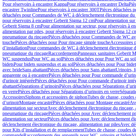
Pour réservoirs à encastrer Kappa
Pour réservoirs à encastrer Delta
Piè
encastrer Twinline
Pour réservoirs à encastrer 300T
Pièces détachées p
détachées pour Commandes de WC à déclenchement électronique du 
pour réservoirs à encastrer Geberit Sigma 12 cm
Pour alimentation sur
Geberit Sigma 8 cm
Pour alimentation sur secteur, pour réservoirs à 
alimentation par piles, pour réservoirs à encastrer Geberit Sigma 12 c
pneumatique du rinçage
Pièces détachées pour Commandes de WC ave
touche
Pièces détachées pour Pour rinçage simple touche
Accessoires
d’installation
Pour commandes de WC à déclenchement électronique d
pneumatique du rinçage
Raccordements
Panneaux sanitaires Geberit M
WC suspendus
Pour WC au sol
Pièces détachées pour Pour WC au sol
bidets
Pour bidets suspendus et au sol
Pièces détachées pour Pour bidet
avec bride
Sans abattant
Pièces détachées pour Sans abattant
Urinoirs, 
apparente ou à encastrer
Pièces détachées pour Pour commande d’urino
d'urinoir intégrée
Pièces détachées pour Pour commande d'urinoir inté
abattant
Séparations d’urinoirs
Pièces détachées pour Séparations d’uri
en verre
Pièces détachées pour Séparations d’urinoirs en verre
Séparati
Accessoires
Siphons et accessoires de siphon
Tubes de chasse, coudes 
dʼurinoir
Montage encastré
Pièces détachées pour Montage encastré
Ave
alimentation sur secteur
Avec déclenchement électronique du rinçage, a
pneumatique du rinçage
Pièces détachées pour Avec déclenchement p
alimentation sur secteur
Pièces détachées pour Avec déclenchement élec
déclenchement électronique du rinçage, alimentation par piles
Avec dé
pour Kits d’installation et de remplacement
Tubes de chasse, coudes de
commande
Raccordements des appareils pour WC, urinoirs et bidets
Vi