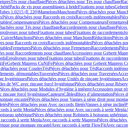
etures
Tés pour chauffage
Pièces détachées pour Tés pour chauffage
Rac
chéité
Packs de vis pour assemblages à bride
Fixations pour tubes
Geberi
Tubes 1.0215 (E 220)
Mamelons
Manchons
Pièces détachées pour Manc
ix
Pièces détachées pour Raccords en croix
Raccords indémontables
Pièc
tables
Compensateurs
Pièces détachées pour Compensateurs
Fermetures
étachées pour Tés pour chauffage
Raccordements pour chauffage
Pièces
njoliveurs pour tubes
Fixations pour tubes
Fixations de raccordements
Jo
s Cuivre
Manchons
Pièces détachées pour Manchons
Réductions
Pièces d
ées pour Raccords en croix
Raccords indémontables
Pièces détachées po
tables
Fermetures
Pièces détachées pour Fermetures
Raccordements
Pièc
ées pour Raccordements pour chauffage
Accessoires pour Geberit Mapr
ords
Enjoliveurs pour tubes
Fixations pour tubes
Fixations de raccordeme
NiFe
Geberit Mapress CuNiFe
Pièces détachées pour Geberit Mapress 
 détachées pour Coudes
Tés
Pièces détachées pour Tés
Raccords indémon
rdements, démontables
Traversées
Pièces détachées pour Traversées
Acces
age hygiéniques
Pièces détachées pour Unités de rinçage hygiéniques
Acc
des de WC avec rinçage forcé hygiénique
Pièces détachées pour Réser
Pièces détachées pour Modules d’hygiène à intégrer
Accessoires pour r
 rinçage forcé hygiénique
Capteurs
Câbles
Blocs d’alimentation
Pièces d
montage encastré
Pièces détachées pour Vannes à siège droit pour monta
letés
Pièces détachées pour Avec raccords filetés
Vannes à siège incliné
P
ords à sertir Mepla
Pièces détachées pour Avec raccords à sertir Mepla
boisseau sphérique
Pièces détachées pour Robinets à boisseau sphérique
raccords à sertir Mepla
Avec raccords à sertir Mapress
Pièces détachées
érique pour montage encastré
Avec raccords à sertir FlowFit
Avec raccord