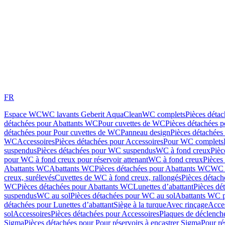
FR
Espace WC
WC lavants Geberit AquaClean
WC complets
Pièces déta
détachées pour Abattants WC
Pour cuvettes de WC
Pièces détachées 
détachées pour Pour cuvettes de WC
Panneau design
Pièces détachées
WC
Accessoires
Pièces détachées pour Accessoires
Pour WC complets
suspendus
Pièces détachées pour WC suspendus
WC à fond creux
Pièc
pour WC à fond creux pour réservoir attenant
WC à fond creux
Pièces
Abattants WC
Abattants WC
Pièces détachées pour Abattants WC
WC 
creux, surélevés
Cuvettes de WC à fond creux, rallongés
Pièces détach
WC
Pièces détachées pour Abattants WC
Lunettes d’abattant
Pièces dé
suspendus
WC au sol
Pièces détachées pour WC au sol
Abattants WC p
détachées pour Lunettes d’abattant
Siège à la turque
Avec rinçage
Acce
sol
Accessoires
Pièces détachées pour Accessoires
Plaques de déclenc
Sigma
Pièces détachées pour Pour réservoirs à encastrer Sigma
Pour ré