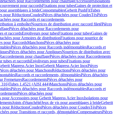
 détachées pour Raccordements pour chauffage
Accessoires
Isolations
couvrement pour raccords
Fixations pour tubes
Gaines de protection et
 pour assemblages à bride
Consommables
Geberit PushFit
Tubes
es pour Réductions
Coudes
Pièces détachées pour Coudes
Tés
Pièces
tachées pour Raccords et raccordements,
tribution à emboîter
Nourrices de distribution avec raccord fileté
Pièces
ffage
Pièces détachées pour Raccordements pour
s et raccords
Enjoliveurs pour tubes
Fixations pour tubes
Gaines de
tachées pour Armoires de distribution
Fixations pour nourrice de
es pour Raccords
Manchons
Pièces détachées pour
tables
Pièces détachées pour Raccords indémontables
Raccords et
iques
Pièces détachées pour Appliques
Nourrices de distribution avec
Raccordements pour chauffage
Pièces détachées pour Raccordements
 tubes et raccords
Enjoliveurs pour tubes
Fixations pour
eberit Mapress Acier Inox
Geberit Mapress Acier Inox
Pièces
Pièces détachées pour Manchons
Réductions
Pièces détachées pour
montables
Raccords et raccordements, démontables
Pièces détachées
ur Fermetures
Raccordements
Pièces détachées pour
 316)
Tubes 1.4521 (AISI 444)
Manchons
Pièces détachées pour
tables
Pièces détachées pour Raccords indémontables
Raccords et
ordements
Pièces détachées pour
s pour Accessoires pour Geberit Mapress Acier Inox
Isolations pour
rdements
Joints d'étanchéité
Jeux de vis pour assemblages à bride
Geberit
s pour Réductions
Coudes
Pièces détachées pour Coudes
Tés
Pièces
achées pour Transitions et raccords, démontables
Compensateurs
Pièces