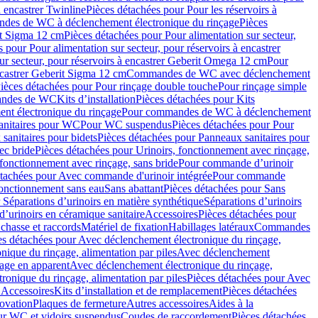
à encastrer Twinline
Pièces détachées pour Pour les réservoirs à
es de WC à déclenchement électronique du rinçage
Pièces
rit Sigma 12 cm
Pièces détachées pour Pour alimentation sur secteur,
 pour Pour alimentation sur secteur, pour réservoirs à encastrer
ur secteur, pour réservoirs à encastrer Geberit Omega 12 cm
Pour
encastrer Geberit Sigma 12 cm
Commandes de WC avec déclenchement
ièces détachées pour Pour rinçage double touche
Pour rinçage simple
mandes de WC
Kits d’installation
Pièces détachées pour Kits
nt électronique du rinçage
Pour commandes de WC à déclenchement
anitaires pour WC
Pour WC suspendus
Pièces détachées pour Pour
sanitaires pour bidets
Pièces détachées pour Panneaux sanitaires pour
ec bride
Pièces détachées pour Urinoirs, fonctionnement avec rinçage,
 fonctionnement avec rinçage, sans bride
Pour commande d’urinoir
étachées pour Avec commande d'urinoir intégrée
Pour commande
fonctionnement sans eau
Sans abattant
Pièces détachées pour Sans
 Séparations d’urinoirs en matière synthétique
Séparations d’urinoirs
d’urinoirs en céramique sanitaire
Accessoires
Pièces détachées pour
chasse et raccords
Matériel de fixation
Habillages latéraux
Commandes
es détachées pour Avec déclenchement électronique du rinçage,
ique du rinçage, alimentation par piles
Avec déclenchement
age en apparent
Avec déclenchement électronique du rinçage,
onique du rinçage, alimentation par piles
Pièces détachées pour Avec
 Accessoires
Kits d’installation et de remplacement
Pièces détachées
novation
Plaques de fermeture
Autres accessoires
Aides à la
ur WC et vidoirs suspendus
Coudes de raccordement
Pièces détachées