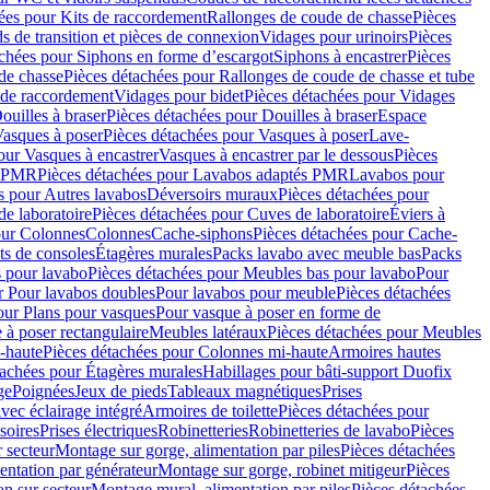
ées pour Kits de raccordement
Rallonges de coude de chasse
Pièces
s de transition et pièces de connexion
Vidages pour urinoirs
Pièces
achées pour Siphons en forme d’escargot
Siphons à encastrer
Pièces
de chasse
Pièces détachées pour Rallonges de coude de chasse et tube
 de raccordement
Vidages pour bidet
Pièces détachées pour Vidages
ouilles à braser
Pièces détachées pour Douilles à braser
Espace
asques à poser
Pièces détachées pour Vasques à poser
Lave-
our Vasques à encastrer
Vasques à encastrer par le dessous
Pièces
s PMR
Pièces détachées pour Lavabos adaptés PMR
Lavabos pour
s pour Autres lavabos
Déversoirs muraux
Pièces détachées pour
e laboratoire
Pièces détachées pour Cuves de laboratoire
Éviers à
our Colonnes
Colonnes
Cache-siphons
Pièces détachées pour Cache-
ts de consoles
Étagères murales
Packs lavabo avec meuble bas
Packs
 pour lavabo
Pièces détachées pour Meubles bas pour lavabo
Pour
r Pour lavabos doubles
Pour lavabos pour meuble
Pièces détachées
our Plans pour vasques
Pour vasque à poser en forme de
 à poser rectangulaire
Meubles latéraux
Pièces détachées pour Meubles
-haute
Pièces détachées pour Colonnes mi-haute
Armoires hautes
tachées pour Étagères murales
Habillages pour bâti-support Duofix
ge
Poignées
Jeux de pieds
Tableaux magnétiques
Prises
vec éclairage intégré
Armoires de toilette
Pièces détachées pour
soires
Prises électriques
Robinetteries
Robinetteries de lavabo
Pièces
 secteur
Montage sur gorge, alimentation par piles
Pièces détachées
entation par générateur
Montage sur gorge, robinet mitigeur
Pièces
n sur secteur
Montage mural, alimentation par piles
Pièces détachées