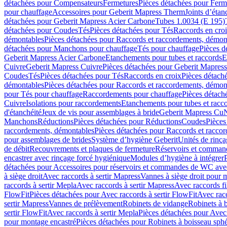
détachées pour Compensateurs
Fermetures
Pièces détachées pour Ferm
pour chauffage
Accessoires pour Geberit Mapress Therm
Joints d’étan
détachées pour Geberit Mapress Acier Carbone
Tubes 1.0034 (E 195)
détachées pour Coudes
Tés
Pièces détachées pour Tés
Raccords en cro
démontables
Pièces détachées pour Raccords et raccordements, démon
détachées pour Manchons pour chauffage
Tés pour chauffage
Pièces d
Geberit Mapress Acier Carbone
Etanchements pour tubes et raccords
E
Cuivre
Geberit Mapress Cuivre
Pièces détachées pour Geberit Mapres
Coudes
Tés
Pièces détachées pour Tés
Raccords en croix
Pièces détach
démontables
Pièces détachées pour Raccords et raccordements, démon
pour Tés pour chauffage
Raccordements pour chauffage
Pièces détach
Cuivre
Isolations pour raccordements
Etanchements pour tubes et racc
d'étanchéité
Jeux de vis pour assemblages à bride
Geberit Mapress Cu
Manchons
Réductions
Pièces détachées pour Réductions
Coudes
Pièces
raccordements, démontables
Pièces détachées pour Raccords et racco
pour assemblages de brides
Système d’hygiène Geberit
Unités de rinç
de débit
Recouvrements et plaques de fermeture
Réservoirs et comman
encastrer avec rinçage forcé hygiénique
Modules d’hygiène à intégrer
détachées pour Accessoires pour réservoirs et commandes de WC avec
à siège droit
Avec raccords à sertir Mapress
Vannes à siège droit pour 
raccords à sertir Mepla
Avec raccords à sertir Mapress
Avec raccords fi
FlowFit
Pièces détachées pour Avec raccords à sertir FlowFit
Avec racc
sertir Mapress
Vannes de prélèvement
Robinets de vidange
Robinets à 
sertir FlowFit
Avec raccords à sertir Mepla
Pièces détachées pour Avec 
pour montage encastré
Pièces détachées pour Robinets à boisseau sph