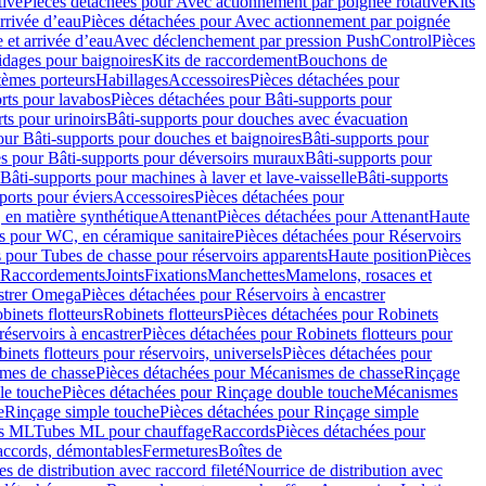
tive
Pièces détachées pour Avec actionnement par poignée rotative
Kits
rrivée d’eau
Pièces détachées pour Avec actionnement par poignée
 et arrivée d’eau
Avec déclenchement par pression PushControl
Pièces
idages pour baignoires
Kits de raccordement
Bouchons de
tèmes porteurs
Habillages
Accessoires
Pièces détachées pour
rts pour lavabos
Pièces détachées pour Bâti-supports pour
ts pour urinoirs
Bâti-supports pour douches avec évacuation
our Bâti-supports pour douches et baignoires
Bâti-supports pour
es pour Bâti-supports pour déversoirs muraux
Bâti-supports pour
Bâti-supports pour machines à laver et lave-vaisselle
Bâti-supports
ports pour éviers
Accessoires
Pièces détachées pour
 en matière synthétique
Attenant
Pièces détachées pour Attenant
Haute
s pour WC, en céramique sanitaire
Pièces détachées pour Réservoirs
 pour Tubes de chasse pour réservoirs apparents
Haute position
Pièces
r Raccordements
Joints
Fixations
Manchettes
Mamelons, rosaces et
astrer Omega
Pièces détachées pour Réservoirs à encastrer
inets flotteurs
Robinets flotteurs
Pièces détachées pour Robinets
réservoirs à encastrer
Pièces détachées pour Robinets flotteurs pour
inets flotteurs pour réservoirs, universels
Pièces détachées pour
mes de chasse
Pièces détachées pour Mécanismes de chasse
Rinçage
le touche
Pièces détachées pour Rinçage double touche
Mécanismes
e
Rinçage simple touche
Pièces détachées pour Rinçage simple
s ML
Tubes ML pour chauffage
Raccords
Pièces détachées pour
raccords, démontables
Fermetures
Boîtes de
s de distribution avec raccord fileté
Nourrice de distribution avec