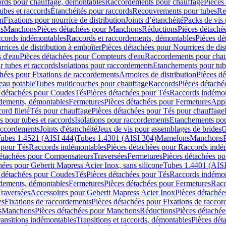
cords pour chauffage, démontables
Raccordements pour chauffage
Pièces
ubes et raccords
Étanchéités pour raccords
Recouvrements pour tubes
Re
on
Fixations pour nourrice de distribution
Joints d’étanchéité
Packs de vis
ds
Manchons
Pièces détachées pour Manchons
Réductions
Pièces détaché
ccords indémontables
Raccords et raccordements, démontables
Pièces dé
rrices de distribution à emboîter
Pièces détachées pour Nourrices de dis
 d'eau
Pièces détachées pour Compteurs d'eau
Raccordements pour chau
r tubes et raccords
Isolations pour raccordements
Etanchements pour tube
chées pour Fixations de raccordements
Armoires de distribution
Pièces dé
eau potable
Tubes multicouches pour chauffage
Raccords
Pièces détaché
 détachées pour Coudes
Tés
Pièces détachées pour Tés
Raccords indémon
rdements, démontables
Fermetures
Pièces détachées pour Fermetures
Appl
ord fileté
Tés pour chauffage
Pièces détachées pour Tés pour chauffage
ns pour tubes et raccords
Isolations pour raccordements
Etanchements pour
raccordements
Joints d'étanchéité
Jeux de vis pour assemblages de brides
G
ubes 1.4521 (AISI 444)
Tubes 1.4301 (AISI 304)
Mamelons
Manchons
 pour Tés
Raccords indémontables
Pièces détachées pour Raccords indé
détachées pour Compensateurs
Traversées
Fermetures
Pièces détachées po
hées pour Geberit Mapress Acier Inox, sans silicone
Tubes 1.4401 (AISI
 détachées pour Coudes
Tés
Pièces détachées pour Tés
Raccords indémon
rdements, démontables
Fermetures
Pièces détachées pour Fermetures
Racc
raversées
Accessoires pour Geberit Mapress Acier Inox
Pièces détachée
es
Fixations de raccordements
Pièces détachées pour Fixations de racco
s
Manchons
Pièces détachées pour Manchons
Réductions
Pièces détachée
ransitions indémontables
Transitions et raccords, démontables
Pièces dét