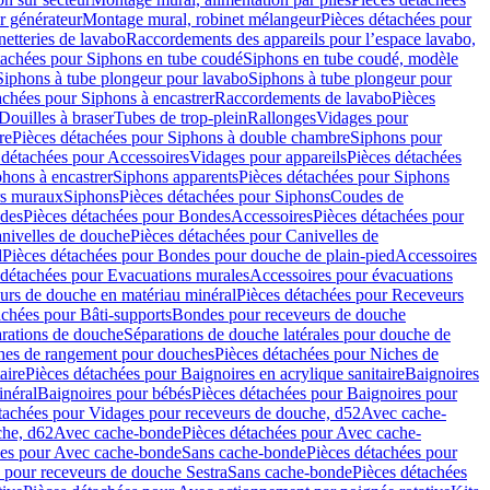
r générateur
Montage mural, robinet mélangeur
Pièces détachées pour
netteries de lavabo
Raccordements des appareils pour l’espace lavabo,
tachées pour Siphons en tube coudé
Siphons en tube coudé, modèle
Siphons à tube plongeur pour lavabo
Siphons à tube plongeur pour
achées pour Siphons à encastrer
Raccordements de lavabo
Pièces
Douilles à braser
Tubes de trop-plein
Rallonges
Vidages pour
re
Pièces détachées pour Siphons à double chambre
Siphons pour
 détachées pour Accessoires
Vidages pour appareils
Pièces détachées
hons à encastrer
Siphons apparents
Pièces détachées pour Siphons
rs muraux
Siphons
Pièces détachées pour Siphons
Coudes de
des
Pièces détachées pour Bondes
Accessoires
Pièces détachées pour
nivelles de douche
Pièces détachées pour Canivelles de
d
Pièces détachées pour Bondes pour douche de plain-pied
Accessoires
 détachées pour Evacuations murales
Accessoires pour évacuations
urs de douche en matériau minéral
Pièces détachées pour Receveurs
achées pour Bâti-supports
Bondes pour receveurs de douche
arations de douche
Séparations de douche latérales pour douche de
hes de rangement pour douches
Pièces détachées pour Niches de
aire
Pièces détachées pour Baignoires en acrylique sanitaire
Baignoires
inéral
Baignoires pour bébés
Pièces détachées pour Baignoires pour
tachées pour Vidages pour receveurs de douche, d52
Avec cache-
che, d62
Avec cache-bonde
Pièces détachées pour Avec cache-
ées pour Avec cache-bonde
Sans cache-bonde
Pièces détachées pour
 pour receveurs de douche Sestra
Sans cache-bonde
Pièces détachées