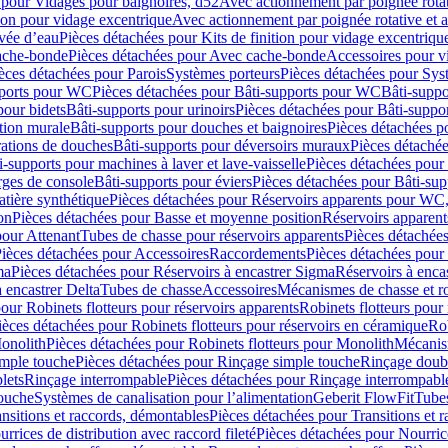
 pour Vidages pour baignoires, d52
Avec actionnement par poignée rota
tion pour vidage excentrique
Avec actionnement par poignée rotative et a
ivée d’eau
Pièces détachées pour Kits de finition pour vidage excentrique
ache-bonde
Pièces détachées pour Avec cache-bonde
Accessoires pour v
èces détachées pour Parois
Systèmes porteurs
Pièces détachées pour Sys
pports pour WC
Pièces détachées pour Bâti-supports pour WC
Bâti-suppo
pour bidets
Bâti-supports pour urinoirs
Pièces détachées pour Bâti-suppor
tion murale
Bâti-supports pour douches et baignoires
Pièces détachées p
rations de douches
Bâti-supports pour déversoirs muraux
Pièces détaché
i-supports pour machines à laver et lave-vaisselle
Pièces détachées pour 
rges de console
Bâti-supports pour éviers
Pièces détachées pour Bâti-sup
tière synthétique
Pièces détachées pour Réservoirs apparents pour WC,
on
Pièces détachées pour Basse et moyenne position
Réservoirs apparent
pour Attenant
Tubes de chasse pour réservoirs apparents
Pièces détachées
ièces détachées pour Accessoires
Raccordements
Pièces détachées pou
ma
Pièces détachées pour Réservoirs à encastrer Sigma
Réservoirs à enc
 encastrer Delta
Tubes de chasse
Accessoires
Mécanismes de chasse et rob
our Robinets flotteurs pour réservoirs apparents
Robinets flotteurs pour 
ièces détachées pour Robinets flotteurs pour réservoirs en céramique
Rob
Monolith
Pièces détachées pour Robinets flotteurs pour Monolith
Mécanis
imple touche
Pièces détachées pour Rinçage simple touche
Rinçage doub
lets
Rinçage interrompable
Pièces détachées pour Rinçage interrompabl
touche
Systèmes de canalisation pour l’alimentation
Geberit FlowFit
Tube
nsitions et raccords, démontables
Pièces détachées pour Transitions et 
rrices de distribution avec raccord fileté
Pièces détachées pour Nourrice