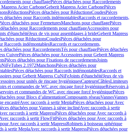
cordements pour chauffage
Pièces détachées pour Raccordements
t Mapress Acier Carbone
Geberit Mapress Acier Carbone
Pièces
hons
Réductions
Pièces détachées pour Réductions
Coudes
Pièces
es détachées pour Raccords indémontables
Raccords et raccordements,
Pièces détachées pour Fermetures
Manchons pour chauffage
Pièces
 détachées pour Raccordements pour chauffage
Accessoires pour
ints d'étanchéité
Jeux de vis pour assemblages à bride
Geberit Mapress
étachées pour Réductions
Coudes
Pièces détachées pour
ur Raccords indémontables
Raccords et raccordements,
es détachées pour Raccordements
Tés pour chauffage
Pièces détachées
ess Cuivre
Pièces détachées pour Accessoires pour Geberit Mapress
nts
Pièces détachées pour Fixations de raccordements
Joints
CuNiFe
Tubes 2.1972
Manchons
Pièces détachées pour
tables
Pièces détachées pour Raccords indémontables
Raccords et
soires pour Geberit Mapress CuNiFe
Joints d'étanchéité
Jeux de vis
essoires pour unités de rinçage hygiéniques
Capteurs
Câbles
Limiteurs
voirs et commandes de WC avec rinçage forcé hygiénique
Réservoirs à
éservoirs et commandes de WC avec rinçage forcé hygiénique
Pièces
étachées pour Blocs d’alimentation
Composants réseau
Vannes
Vannes
ge encastré
Avec raccords à sertir Mepla
Pièces détachées pour Avec
ièces détachées pour Vannes à siège incliné
Avec raccords à sertir
Avec raccords à sertir Mapress
Pièces détachées pour Avec raccords à
Avec raccords à sertir FlowFit
Pièces détachées pour Avec raccords à
 pour Avec raccords à sertir Mapress
Robinets à boisseau sphérique
s à sertir Mepla
Avec raccords à sertir Mapress
Pièces détachées pour