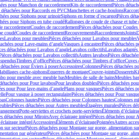
hées pour Manchon de raccordement
Kits de raccordement
Pièces détach
s détachées pour Raccords en PVC
Manchettes et cache-boulons
Raccord
chées pour Siphons pour urinoir
Siphons en forme d’escargot
Pièces dét
chées pour Siphons en tube coudé
Rallonges de coude de chasse et tube 
de raccordement
Coudes de raccordement
Pièces détachées pour Coudes
be coudé
Coudes de raccordement
Recouvrements
Raccordements
Joints
D
es
Lavabos pour meubles
Pièces détachées pour Lavabos pour meubles
V
tachées pour Lave-mains d’angle
Vasques à encastrer
Pièces détachées p
ces détachées pour Lavabos d’angle
Lavabos collectifs
Lavabos adapté
Pièces détachées pour Lavabos collectifs
Autres lavabos
Pièces détachée
uspendus
Timbres dʼoffice
Pièces détachées pour Timbres dʼoffice
Cuves d
 détachées pour Éviers à poser
Accessoires
Colonnes
Pièces détachées p
abillages cache-siphons
Equerres de montage
Couvre-joints
Dosserets
Ki
vabo pour meuble avec meuble bas
Meubles de salle de bains
Meubles bas
 détachées pour Pour lavabos
Pour lavabos doubles
Pièces détachées pou
ées pour Pour lave-mains d’angle
Plans pour vasques
Pièces détachées p
lle
Pour vasque à poser rectangulaire
Pièces détachées pour Pour vasque
bas
Colonnes hautes
Pièces détachées pour Colonnes hautes
Colonnes mi
eubles
Pièces détachées pour Autres meubles
Étagères murales
Pièces dé
 rangement
Porte-serviettes et crochets porte-serviettes
Éléments d’éclaira
es détachées pour Miroirs
Avec éclairage intégré
Pièces détachées pour A
éclairage intégré
Accessoires
Éléments d’éclairage
Poignées
Autres acces
n sur secteur
Pièces détachées pour Montage sur gorge, alimentation sur
mentation par générateur
Pièces détachées pour Montage sur gorge, alim
imentation sur secteur
Pièces détachées pour Montage mural, alimentatio