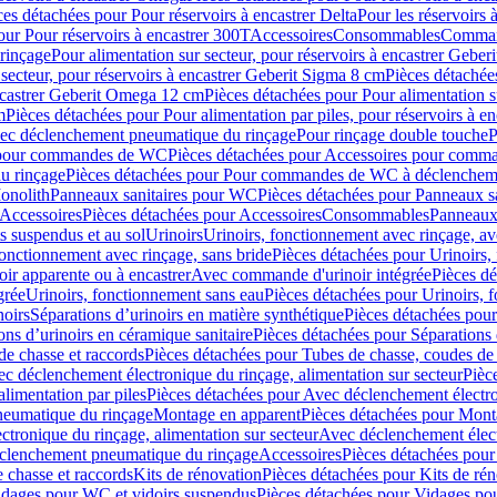
ces détachées pour Pour réservoirs à encastrer Delta
Pour les réservoirs 
our Pour réservoirs à encastrer 300T
Accessoires
Consommables
Command
rinçage
Pour alimentation sur secteur, pour réservoirs à encastrer Gebe
 secteur, pour réservoirs à encastrer Geberit Sigma 8 cm
Pièces détachées
encastrer Geberit Omega 12 cm
Pièces détachées pour Pour alimentation s
m
Pièces détachées pour Pour alimentation par piles, pour réservoirs à 
c déclenchement pneumatique du rinçage
Pour rinçage double touche
P
 pour commandes de WC
Pièces détachées pour Accessoires pour com
u rinçage
Pièces détachées pour Pour commandes de WC à déclencheme
onolith
Panneaux sanitaires pour WC
Pièces détachées pour Panneaux s
Accessoires
Pièces détachées pour Accessoires
Consommables
Panneaux 
s suspendus et au sol
Urinoirs
Urinoirs, fonctionnement avec rinçage, av
fonctionnement avec rinçage, sans bride
Pièces détachées pour Urinoirs,
ir apparente ou à encastrer
Avec commande d'urinoir intégrée
Pièces d
grée
Urinoirs, fonctionnement sans eau
Pièces détachées pour Urinoirs, 
noirs
Séparations d’urinoirs en matière synthétique
Pièces détachées pour
ons d’urinoirs en céramique sanitaire
Pièces détachées pour Séparations 
de chasse et raccords
Pièces détachées pour Tubes de chasse, coudes de 
c déclenchement électronique du rinçage, alimentation sur secteur
Pièc
limentation par piles
Pièces détachées pour Avec déclenchement électron
neumatique du rinçage
Montage en apparent
Pièces détachées pour Mont
tronique du rinçage, alimentation sur secteur
Avec déclenchement électr
clenchement pneumatique du rinçage
Accessoires
Pièces détachées pour
 chasse et raccords
Kits de rénovation
Pièces détachées pour Kits de ré
dages pour WC et vidoirs suspendus
Pièces détachées pour Vidages po