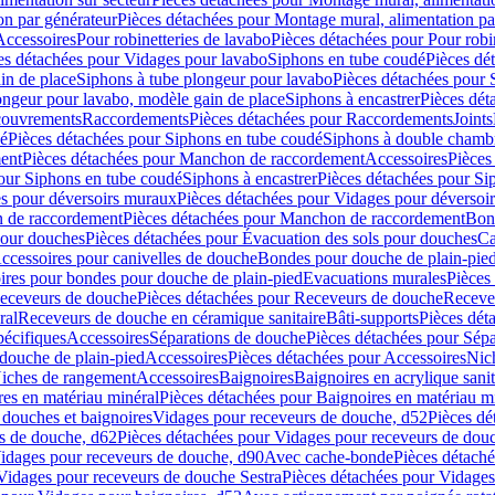
on par générateur
Pièces détachées pour Montage mural, alimentation pa
Accessoires
Pour robinetteries de lavabo
Pièces détachées pour Pour robi
es détachées pour Vidages pour lavabo
Siphons en tube coudé
Pièces dé
in de place
Siphons à tube plongeur pour lavabo
Pièces détachées pour 
ongeur pour lavabo, modèle gain de place
Siphons à encastrer
Pièces dét
ouvrements
Raccordements
Pièces détachées pour Raccordements
Joints
dé
Pièces détachées pour Siphons en tube coudé
Siphons à double chamb
ent
Pièces détachées pour Manchon de raccordement
Accessoires
Pièces
our Siphons en tube coudé
Siphons à encastrer
Pièces détachées pour Sip
s pour déversoirs muraux
Pièces détachées pour Vidages pour déversoi
 de raccordement
Pièces détachées pour Manchon de raccordement
Bon
pour douches
Pièces détachées pour Évacuation des sols pour douches
Ca
ccessoires pour canivelles de douche
Bondes pour douche de plain-pie
ires pour bondes pour douche de plain-pied
Evacuations murales
Pièces
eceveurs de douche
Pièces détachées pour Receveurs de douche
Receve
ral
Receveurs de douche en céramique sanitaire
Bâti-supports
Pièces dét
pécifiques
Accessoires
Séparations de douche
Pièces détachées pour Sép
 douche de plain-pied
Accessoires
Pièces détachées pour Accessoires
Nic
Niches de rangement
Accessoires
Baignoires
Baignoires en acrylique sanit
res en matériau minéral
Pièces détachées pour Baignoires en matériau m
douches et baignoires
Vidages pour receveurs de douche, d52
Pièces dé
s de douche, d62
Pièces détachées pour Vidages pour receveurs de dou
Vidages pour receveurs de douche, d90
Avec cache-bonde
Pièces détach
Vidages pour receveurs de douche Sestra
Pièces détachées pour Vidages