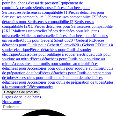
pour Bouchons d'essai de pression
Equipement de
contrôle
Accessoires
Sertisseuses
Pièces détachées pour
Sertisseuses
Sertisseuses compatibilité [1]
Pièces détachées pour
Sertisseuses compatibilité [1]
Sertisseuses compatibilité [2]
Pièces
détachées pour Sertisseuses compatibilité [2]
Sertisseuses
compatibilité [2XL]
Pièces détachées pour Sertisseuses compatibilité
[2XL]
Mallettes universelles
Pièces détachées pour Mallettes
universelles
Mallettes universelles
Pièces détachées pour Mallettes
universelles
Outils pour Geberit Silent-db20 / Geberit PE
Pièces
détachées pour Outils pour Geberit Silent-db20 / Geberit PE
Outils à
souder électrique
Pièces détachées pour Outils à souder
électrique
Accessoires pour outillage à souder électrique
Outils pour
soudure au miroir
Pièces détachées pour Outils pour soudure au
miroir
Accessoires pour outils pour soudure au miroir
Pièces
détachées pour Accessoires pour outils pour soudure au miroir
Outils
de préparation de tubes
Pièces détachées pour Outils de préparation
de tubes
Accessoires pour outils de préparation de tubes
Pièces
détachées pour Accessoires pour outils de préparation de tubes
Aides
à la commande
Télécommandes
Catégories de produits
Lignes de salle de bains
Nouveautés