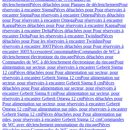
déclenchement
Pièces détachées pour Plaques de déclenchement
Pour
réservoirs à encastrer Sigma
Pièces détachées pour Pour réservoirs à
encastrer Sigma
Pour réservoirs à encastrer Omega
Pièces détachées
pour Pour réservoirs à encastrer Omega
Pour réservoirs à encastrer
Kappa
Pièces détachées pour Pour réservoirs à encastrer Kappa
Pour
réservoirs à encastrer Delta
Pièces détachées pour Pour réservoirs à
encastrer Delta
Pour les réservoirs à encastrer Twinline
Pièces
détachées pour Pour les réservoirs à encastrer Twinline
Pour
réservoirs à encastrer 300T
Pièces détachées pour Pour réservoirs à
encastrer 300T
Accessoires
Consommables
Commandes de WC à
déclenchement électronique du rinçage
Pièces détachées pour
Commandes de WC à déclenchement électronique du rinçage
Pour
alimentation sur secteur, pour réservoirs à encastrer Geberit Sigma
12 cm
Pièces détachées pour Pour alimentation sur secteur, pour
réservoirs à encastrer Geberit Sigma 12 cm
Pour alimentation sur
secteur, pour réservoirs à encastrer Geberit Sigma 8 cm
Pièces
détachées pour Pour alimentation sur secteur, pour réservoirs à
encastrer Geberit Sigma 8 cm
Pour alimentation sur secteur, pour
réservoirs à encastrer Geberit Omega 12 cm
Pièces détachées pour
Pour alimentation sur secteur, pour réservoirs à encastrer Geberit
Omega 12 cm
Pour alimentation par piles, pour réservoirs à encastrer
Geberit Sigma 12 cm
Pièces détachées pour Pour alimentation par
piles, pour réservoirs à encastrer Geberit Sigma 12 cm
Commandes
de WC avec déclenchement pneumatique du rinçage
Pièces
détachées pour Commandes de WC avec déclenchement