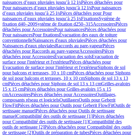
naissances d’eaux pluviales jusqu’à 12 l/s
Pièces détachées pour
Pour naissances d’eaux pluviales jusqu’à 12 l/s
Pour naissances
d’eaux pluviales jusqu’à 25 l/s
Pièces détachées pour Pour
naissances d’eaux pluviales jusqu’à 25 l/s
Fixations
Système de
fixation d40–200
Système de fixation d250–315
Accessoires
Pièces
détachées pour Accessoires
Pour naissances
Pièces détachées pour
Pour naissances
Pour fixations
Évacuation des eaux de toiture
conventionnelle
Naissances d'eaux pluviales
Pièces détachées pour
Naissances d'eaux pluviales
Raccords au pare-vapeur
Pièces
détachées pour Raccords au pare-vapeur
Accessoires
Pièces
détachées pour Accessoires
Évacuation des sols
Evacuation de
surface pour l'intérieur et l'extérieur
Pièces détachées pour
Evacuation de surface pour l'intérieur et l'extérieur
Siphons de sol
pour balcons et terrasses, 10 x 10 cm
Pièces détachées pour Siphons
de sol pour balcons et terrasses, 10 x 10 cm
Siphons de sol 13 x 13
cm
Pièces détachées pour Siphons de sol 13 x 13 cm
Grilles-avaloirs
15 x 15 cm
Pièces détachées pour Grilles-avaloirs 15 x 15
cm
Accessoires
Pièces détachées pour Accessoires
Outillages,
composants réseau et logiciels
Outillages
Outils pour Geberit
FlowFit
Pièces détachées pour Outils pour Geberit FlowFit
Outils de
sertissage manuel
Pièces détachées pour Outils de sertissage
manuel
Compatibilité des outils de sertissage [1]
Pièces détachées
pour Compatibilité des outils de sertissage [1]
Compatibilité des
outils de sertissage [2]
Pièces détachées pour Compatibilité des outils
de sertissage [2]
Outils de préparation de tubes
Pièces détachées pour