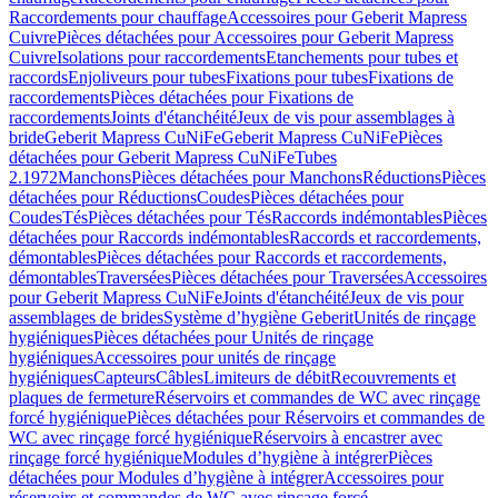
Raccordements pour chauffage
Accessoires pour Geberit Mapress
Cuivre
Pièces détachées pour Accessoires pour Geberit Mapress
Cuivre
Isolations pour raccordements
Etanchements pour tubes et
raccords
Enjoliveurs pour tubes
Fixations pour tubes
Fixations de
raccordements
Pièces détachées pour Fixations de
raccordements
Joints d'étanchéité
Jeux de vis pour assemblages à
bride
Geberit Mapress CuNiFe
Geberit Mapress CuNiFe
Pièces
détachées pour Geberit Mapress CuNiFe
Tubes
2.1972
Manchons
Pièces détachées pour Manchons
Réductions
Pièces
détachées pour Réductions
Coudes
Pièces détachées pour
Coudes
Tés
Pièces détachées pour Tés
Raccords indémontables
Pièces
détachées pour Raccords indémontables
Raccords et raccordements,
démontables
Pièces détachées pour Raccords et raccordements,
démontables
Traversées
Pièces détachées pour Traversées
Accessoires
pour Geberit Mapress CuNiFe
Joints d'étanchéité
Jeux de vis pour
assemblages de brides
Système d’hygiène Geberit
Unités de rinçage
hygiéniques
Pièces détachées pour Unités de rinçage
hygiéniques
Accessoires pour unités de rinçage
hygiéniques
Capteurs
Câbles
Limiteurs de débit
Recouvrements et
plaques de fermeture
Réservoirs et commandes de WC avec rinçage
forcé hygiénique
Pièces détachées pour Réservoirs et commandes de
WC avec rinçage forcé hygiénique
Réservoirs à encastrer avec
rinçage forcé hygiénique
Modules d’hygiène à intégrer
Pièces
détachées pour Modules d’hygiène à intégrer
Accessoires pour
réservoirs et commandes de WC avec rinçage forcé