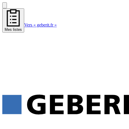
Vers « geberit.fr »
Mes listes