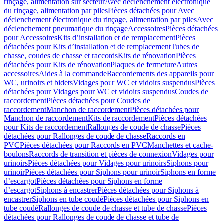
rinçage, alimentation sur secteur
Avec déclenchement électronique
du rinçage, alimentation par piles
Pièces détachées pour Avec
déclenchement électronique du rinçage, alimentation par piles
Avec
déclenchement pneumatique du rinçage
Accessoires
Pièces détachées
pour Accessoires
Kits d’installation et de remplacement
Pièces
détachées pour Kits d’installation et de remplacement
Tubes de
chasse, coudes de chasse et raccords
Kits de rénovation
Pièces
détachées pour Kits de rénovation
Plaques de fermeture
Autres
accessoires
Aides à la commande
Raccordements des appareils pour
WC, urinoirs et bidets
Vidages pour WC et vidoirs suspendus
Pièces
détachées pour Vidages pour WC et vidoirs suspendus
Coudes de
raccordement
Pièces détachées pour Coudes de
raccordement
Manchon de raccordement
Pièces détachées pour
Manchon de raccordement
Kits de raccordement
Pièces détachées
pour Kits de raccordement
Rallonges de coude de chasse
Pièces
détachées pour Rallonges de coude de chasse
Raccords en
PVC
Pièces détachées pour Raccords en PVC
Manchettes et cache-
boulons
Raccords de transition et pièces de connexion
Vidages pour
urinoirs
Pièces détachées pour Vidages pour urinoirs
Siphons pour
urinoir
Pièces détachées pour Siphons pour urinoir
Siphons en forme
d’escargot
Pièces détachées pour Siphons en forme
d’escargot
Siphons à encastrer
Pièces détachées pour Siphons à
encastrer
Siphons en tube coudé
Pièces détachées pour Siphons en
tube coudé
Rallonges de coude de chasse et tube de chasse
Pièces
détachées pour Rallonges de coude de chasse et tube de