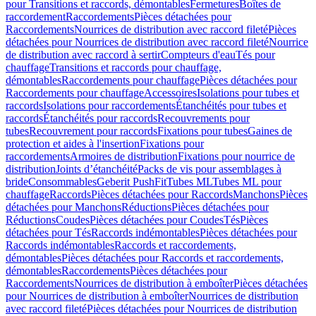
pour Transitions et raccords, démontables
Fermetures
Boîtes de
raccordement
Raccordements
Pièces détachées pour
Raccordements
Nourrices de distribution avec raccord fileté
Pièces
détachées pour Nourrices de distribution avec raccord fileté
Nourrice
de distribution avec raccord à sertir
Compteurs d'eau
Tés pour
chauffage
Transitions et raccords pour chauffage,
démontables
Raccordements pour chauffage
Pièces détachées pour
Raccordements pour chauffage
Accessoires
Isolations pour tubes et
raccords
Isolations pour raccordements
Étanchéités pour tubes et
raccords
Étanchéités pour raccords
Recouvrements pour
tubes
Recouvrement pour raccords
Fixations pour tubes
Gaines de
protection et aides à l'insertion
Fixations pour
raccordements
Armoires de distribution
Fixations pour nourrice de
distribution
Joints d’étanchéité
Packs de vis pour assemblages à
bride
Consommables
Geberit PushFit
Tubes ML
Tubes ML pour
chauffage
Raccords
Pièces détachées pour Raccords
Manchons
Pièces
détachées pour Manchons
Réductions
Pièces détachées pour
Réductions
Coudes
Pièces détachées pour Coudes
Tés
Pièces
détachées pour Tés
Raccords indémontables
Pièces détachées pour
Raccords indémontables
Raccords et raccordements,
démontables
Pièces détachées pour Raccords et raccordements,
démontables
Raccordements
Pièces détachées pour
Raccordements
Nourrices de distribution à emboîter
Pièces détachées
pour Nourrices de distribution à emboîter
Nourrices de distribution
avec raccord fileté
Pièces détachées pour Nourrices de distribution