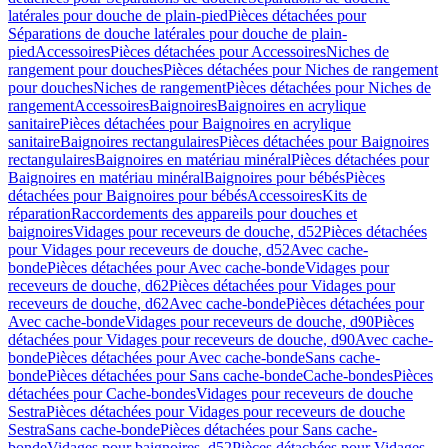
latérales pour douche de plain-pied
Pièces détachées pour
Séparations de douche latérales pour douche de plain-
pied
Accessoires
Pièces détachées pour Accessoires
Niches de
rangement pour douches
Pièces détachées pour Niches de rangement
pour douches
Niches de rangement
Pièces détachées pour Niches de
rangement
Accessoires
Baignoires
Baignoires en acrylique
sanitaire
Pièces détachées pour Baignoires en acrylique
sanitaire
Baignoires rectangulaires
Pièces détachées pour Baignoires
rectangulaires
Baignoires en matériau minéral
Pièces détachées pour
Baignoires en matériau minéral
Baignoires pour bébés
Pièces
détachées pour Baignoires pour bébés
Accessoires
Kits de
réparation
Raccordements des appareils pour douches et
baignoires
Vidages pour receveurs de douche, d52
Pièces détachées
pour Vidages pour receveurs de douche, d52
Avec cache-
bonde
Pièces détachées pour Avec cache-bonde
Vidages pour
receveurs de douche, d62
Pièces détachées pour Vidages pour
receveurs de douche, d62
Avec cache-bonde
Pièces détachées pour
Avec cache-bonde
Vidages pour receveurs de douche, d90
Pièces
détachées pour Vidages pour receveurs de douche, d90
Avec cache-
bonde
Pièces détachées pour Avec cache-bonde
Sans cache-
bonde
Pièces détachées pour Sans cache-bonde
Cache-bondes
Pièces
détachées pour Cache-bondes
Vidages pour receveurs de douche
Sestra
Pièces détachées pour Vidages pour receveurs de douche
Sestra
Sans cache-bonde
Pièces détachées pour Sans cache-
bonde
Vidages pour baignoires, d52
Pièces détachées pour Vidages