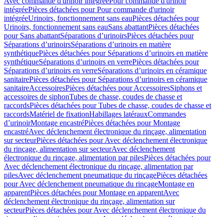
Avec commande d'urinoir intégrée
Pour commande d'urinoir
intégrée
Pièces détachées pour Pour commande d'urinoir
intégrée
Urinoirs, fonctionnement sans eau
Pièces détachées pour
Urinoirs, fonctionnement sans eau
Sans abattant
Pièces détachées
pour Sans abattant
Séparations d’urinoirs
Pièces détachées pour
Séparations d’urinoirs
Séparations d’urinoirs en matière
synthétique
Pièces détachées pour Séparations d’urinoirs en matière
synthétique
Séparations d’urinoirs en verre
Pièces détachées pour
Séparations d’urinoirs en verre
Séparations d’urinoirs en céramique
sanitaire
Pièces détachées pour Séparations d’urinoirs en céramique
sanitaire
Accessoires
Pièces détachées pour Accessoires
Siphons et
accessoires de siphon
Tubes de chasse, coudes de chasse et
raccords
Pièces détachées pour Tubes de chasse, coudes de chasse et
raccords
Matériel de fixation
Habillages latéraux
Commandes
dʼurinoir
Montage encastré
Pièces détachées pour Montage
encastré
Avec déclenchement électronique du rinçage, alimentation
sur secteur
Pièces détachées pour Avec déclenchement électronique
du rinçage, alimentation sur secteur
Avec déclenchement
électronique du rinçage, alimentation par piles
Pièces détachées pour
Avec déclenchement électronique du rinçage, alimentation par
piles
Avec déclenchement pneumatique du rinçage
Pièces détachées
pour Avec déclenchement pneumatique du rinçage
Montage en
apparent
Pièces détachées pour Montage en apparent
Avec
déclenchement électronique du rinçage, alimentation sur
secteur
Pièces détachées pour Avec déclenchement électronique du