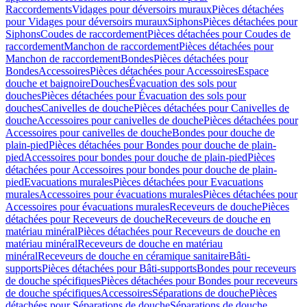
Raccordements
Vidages pour déversoirs muraux
Pièces détachées
pour Vidages pour déversoirs muraux
Siphons
Pièces détachées pour
Siphons
Coudes de raccordement
Pièces détachées pour Coudes de
raccordement
Manchon de raccordement
Pièces détachées pour
Manchon de raccordement
Bondes
Pièces détachées pour
Bondes
Accessoires
Pièces détachées pour Accessoires
Espace
douche et baignoire
Douches
Évacuation des sols pour
douches
Pièces détachées pour Évacuation des sols pour
douches
Canivelles de douche
Pièces détachées pour Canivelles de
douche
Accessoires pour canivelles de douche
Pièces détachées pour
Accessoires pour canivelles de douche
Bondes pour douche de
plain-pied
Pièces détachées pour Bondes pour douche de plain-
pied
Accessoires pour bondes pour douche de plain-pied
Pièces
détachées pour Accessoires pour bondes pour douche de plain-
pied
Evacuations murales
Pièces détachées pour Evacuations
murales
Accessoires pour évacuations murales
Pièces détachées pour
Accessoires pour évacuations murales
Receveurs de douche
Pièces
détachées pour Receveurs de douche
Receveurs de douche en
matériau minéral
Pièces détachées pour Receveurs de douche en
matériau minéral
Receveurs de douche en matériau
minéral
Receveurs de douche en céramique sanitaire
Bâti-
supports
Pièces détachées pour Bâti-supports
Bondes pour receveurs
de douche spécifiques
Pièces détachées pour Bondes pour receveurs
de douche spécifiques
Accessoires
Séparations de douche
Pièces
détachées pour Séparations de douche
Séparations de douche