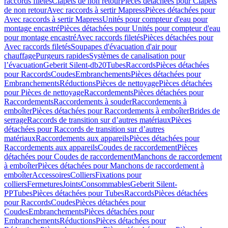
raccords filetés
Clapets de non retour
Pièces détachées pour Clapets
de non retour
Avec raccords à sertir Mapress
Pièces détachées pour
Avec raccords à sertir Mapress
Unités pour compteur d'eau pour
montage encastré
Pièces détachées pour Unités pour compteur d'eau
pour montage encastré
Avec raccords filetés
Pièces détachées pour
Avec raccords filetés
Soupapes d'évacuation d'air pour
chauffage
Purgeurs rapides
Systèmes de canalisation pour
l’évacuation
Geberit Silent-db20
Tubes
Raccords
Pièces détachées
pour Raccords
Coudes
Embranchements
Pièces détachées pour
Embranchements
Réductions
Pièces de nettoyage
Pièces détachées
pour Pièces de nettoyage
Raccordements
Pièces détachées pour
Raccordements
Raccordements à souder
Raccordements à
emboîter
Pièces détachées pour Raccordements à emboîter
Brides de
serrage
Raccords de transition sur d’autres matériaux
Pièces
détachées pour Raccords de transition sur d’autres
matériaux
Raccordements aux appareils
Pièces détachées pour
Raccordements aux appareils
Coudes de raccordement
Pièces
détachées pour Coudes de raccordement
Manchons de raccordement
à emboîter
Pièces détachées pour Manchons de raccordement à
emboîter
Accessoires
Colliers
Fixations pour
colliers
Fermetures
Joints
Consommables
Geberit Silent-
PP
Tubes
Pièces détachées pour Tubes
Raccords
Pièces détachées
pour Raccords
Coudes
Pièces détachées pour
Coudes
Embranchements
Pièces détachées pour
Embranchements
Réductions
Pièces détachées pour