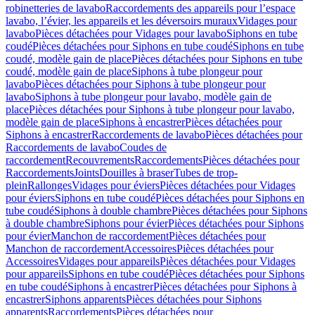
robinetteries de lavabo
Raccordements des appareils pour l’espace
lavabo, l’évier, les appareils et les déversoirs muraux
Vidages pour
lavabo
Pièces détachées pour Vidages pour lavabo
Siphons en tube
coudé
Pièces détachées pour Siphons en tube coudé
Siphons en tube
coudé, modèle gain de place
Pièces détachées pour Siphons en tube
coudé, modèle gain de place
Siphons à tube plongeur pour
lavabo
Pièces détachées pour Siphons à tube plongeur pour
lavabo
Siphons à tube plongeur pour lavabo, modèle gain de
place
Pièces détachées pour Siphons à tube plongeur pour lavabo,
modèle gain de place
Siphons à encastrer
Pièces détachées pour
Siphons à encastrer
Raccordements de lavabo
Pièces détachées pour
Raccordements de lavabo
Coudes de
raccordement
Recouvrements
Raccordements
Pièces détachées pour
Raccordements
Joints
Douilles à braser
Tubes de trop-
plein
Rallonges
Vidages pour éviers
Pièces détachées pour Vidages
pour éviers
Siphons en tube coudé
Pièces détachées pour Siphons en
tube coudé
Siphons à double chambre
Pièces détachées pour Siphons
à double chambre
Siphons pour évier
Pièces détachées pour Siphons
pour évier
Manchon de raccordement
Pièces détachées pour
Manchon de raccordement
Accessoires
Pièces détachées pour
Accessoires
Vidages pour appareils
Pièces détachées pour Vidages
pour appareils
Siphons en tube coudé
Pièces détachées pour Siphons
en tube coudé
Siphons à encastrer
Pièces détachées pour Siphons à
encastrer
Siphons apparents
Pièces détachées pour Siphons
apparents
Raccordements
Pièces détachées pour