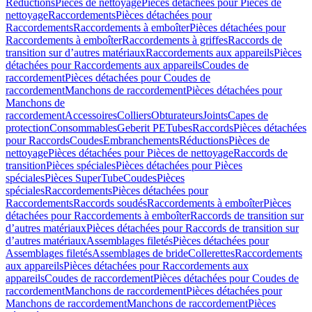
Réductions
Pièces de nettoyage
Pièces détachées pour Pièces de
nettoyage
Raccordements
Pièces détachées pour
Raccordements
Raccordements à emboîter
Pièces détachées pour
Raccordements à emboîter
Raccordements à griffes
Raccords de
transition sur d’autres matériaux
Raccordements aux appareils
Pièces
détachées pour Raccordements aux appareils
Coudes de
raccordement
Pièces détachées pour Coudes de
raccordement
Manchons de raccordement
Pièces détachées pour
Manchons de
raccordement
Accessoires
Colliers
Obturateurs
Joints
Capes de
protection
Consommables
Geberit PE
Tubes
Raccords
Pièces détachées
pour Raccords
Coudes
Embranchements
Réductions
Pièces de
nettoyage
Pièces détachées pour Pièces de nettoyage
Raccords de
transition
Pièces spéciales
Pièces détachées pour Pièces
spéciales
Pièces SuperTube
Coudes
Pièces
spéciales
Raccordements
Pièces détachées pour
Raccordements
Raccords soudés
Raccordements à emboîter
Pièces
détachées pour Raccordements à emboîter
Raccords de transition sur
d’autres matériaux
Pièces détachées pour Raccords de transition sur
d’autres matériaux
Assemblages filetés
Pièces détachées pour
Assemblages filetés
Assemblages de bride
Collerettes
Raccordements
aux appareils
Pièces détachées pour Raccordements aux
appareils
Coudes de raccordement
Pièces détachées pour Coudes de
raccordement
Manchons de raccordement
Pièces détachées pour
Manchons de raccordement
Manchons de raccordement
Pièces