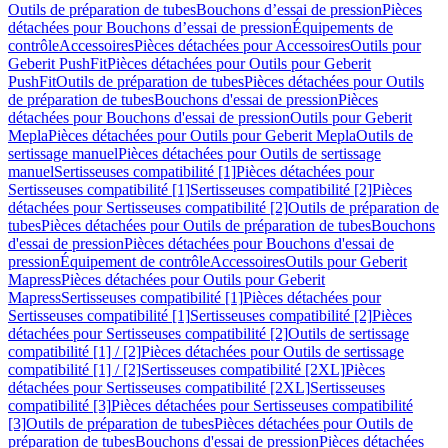
Outils de préparation de tubes
Bouchons d’essai de pression
Pièces
détachées pour Bouchons d’essai de pression
Équipements de
contrôle
Accessoires
Pièces détachées pour Accessoires
Outils pour
Geberit PushFit
Pièces détachées pour Outils pour Geberit
PushFit
Outils de préparation de tubes
Pièces détachées pour Outils
de préparation de tubes
Bouchons d'essai de pression
Pièces
détachées pour Bouchons d'essai de pression
Outils pour Geberit
Mepla
Pièces détachées pour Outils pour Geberit Mepla
Outils de
sertissage manuel
Pièces détachées pour Outils de sertissage
manuel
Sertisseuses compatibilité [1]
Pièces détachées pour
Sertisseuses compatibilité [1]
Sertisseuses compatibilité [2]
Pièces
détachées pour Sertisseuses compatibilité [2]
Outils de préparation de
tubes
Pièces détachées pour Outils de préparation de tubes
Bouchons
d'essai de pression
Pièces détachées pour Bouchons d'essai de
pression
Équipement de contrôle
Accessoires
Outils pour Geberit
Mapress
Pièces détachées pour Outils pour Geberit
Mapress
Sertisseuses compatibilité [1]
Pièces détachées pour
Sertisseuses compatibilité [1]
Sertisseuses compatibilité [2]
Pièces
détachées pour Sertisseuses compatibilité [2]
Outils de sertissage
compatibilité [1] / [2]
Pièces détachées pour Outils de sertissage
compatibilité [1] / [2]
Sertisseuses compatibilité [2XL]
Pièces
détachées pour Sertisseuses compatibilité [2XL]
Sertisseuses
compatibilité [3]
Pièces détachées pour Sertisseuses compatibilité
[3]
Outils de préparation de tubes
Pièces détachées pour Outils de
préparation de tubes
Bouchons d'essai de pression
Pièces détachées