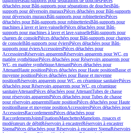
baignoires
Bâti-supports pour séparations de douches
Pièces
détachées pour Bâti-supports pour séparations de douches
Bâti-
supports pour déversoirs muraux
Pièces détachées pour Bâti-supports
pour déversoirs muraux
Bâti-supports pour robinetteries
Pièces
détachées pour Bâti-supports pour robinetteries
Bâti-supports pour
machines à laver et lave-vaisselle
Pièces détachées pour Bâti-
supports pour machines à laver et lave-vaisselle
Bâti-supports pour
charges de console
Pièces détachées pour Bâti-supports pour charges
de console
Bâti-supports pour éviers
Pièces détachées pour Bâti-
supports pour éviers
Accessoires
Pièces détachées pour
Accessoires
Réservoirs apparents
Réservoirs apparents pour WC, en
matière synthétique
Pièces détachées pour Réservoirs apparents pour
WC, en matière synthétique
Attenant
Pièces détachées pour
Attenant
Haute position
Pièces détachées pour Haute position
Basse et
moyenne position
Pièces détachées pour Basse et moyenne
position
Réservoirs apparents pour WC, en céramique sanitaire
Pièces
détachées pour Réservoirs apparents pour WC, en céramique
sanitaire
Attenant
Pièces détachées pour Attenant
Tubes de chasse
pour réservoirs apparents
Pièces détachées pour Tubes de chasse
pour réservoirs apparents
Haute position
Pièces détachées pour Haute
position
Basse et moyenne position
Accessoires
Pièces détachées pour
Accessoires
Raccordements
Pièces détachées pour
Raccordements
Joints
Fixations
Manchettes
Mamelons, rosaces et
modérateurs de débit
Réservoirs à encastrer
Réservoirs à encastrer
Sigma
Pièces détachées pour Réservoirs à encastrer Sigma
Réservoirs