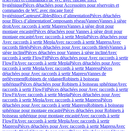
hygiénique
Pièces détachées pour Accessoires pour réservoirs et
commandes de WC avec rinçage forcé
hygiénique
Capteurs
Câbles
Blocs d’alimentation
Pièces détachées
pour Blocs d’alimentation
Composants réseau
Vannes
Vannes à siège
droit
Avec raccords à sertir Mapress
Vannes à siège droit pour
montage encastré
Pièces détachées pour Vannes à siège droit pour
montage encastré
Avec raccords à sertir Mepla
Pièces détachées pour
Avec raccords à sertir Mepla
Avec raccords à sertir Mapress
Avec
raccords filetés
Pièces détachées pour Avec raccords filetés
Vannes à
siège incliné
Pièces détachées pour Vannes à siège incliné
Avec
raccords à sertir FlowFit
Pièces détachées pour Avec raccords à sertir
FlowFit
Avec raccords à sertir Mepla
Pièces détachées pour Avec
raccords à sertir Mepla
Avec raccords à sertir Mapress
Pièces
détachées pour Avec raccords à sertir Mapress
Vannes de
prélèvement
Robinets de vidange
Robinets à boisseau
sphérique
Pièces détachées pour Robinets à boisseau sphérique
Avec
raccords à sertir FlowFit
Pièces détachées pour Avec raccords à sertir
FlowFit
Avec raccords à sertir Mepla
Pièces détachées pour Avec
raccords à sertir Mepla
Avec raccords à sertir Mapress
Pièces
détachées pour Avec raccords à sertir Mapress
Robinets à boisseau
sphérique pour montage encastré
Pièces détachées pour Robinets à
boisseau sphérique pour montage encastré
Avec raccords à sertir
FlowFit
Avec raccords à sertir Mepla
Avec raccords à sertir
Mapress
Pièces détachées pour Avec raccords à sertir Mapress
Avec