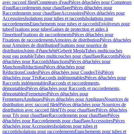
avec raccord fileté
Compteurs d'eau
Pièces détachées pour Compteurs
d'eau
Raccordements pour chauffage
Pièces détachées pour
Raccordements pour chauffage
Accessoires
Pièces détachées pour
Accessoires
Isolations pour tubes et raccords
Isolations pour
raccordements
Etanchements pour tubes et raccords
Enjoliveurs pour
tubes
Fixations pour tubes
Gaines de protection et aides à
l'insertion
Fixations de raccordements
Pièces détachées pour
Fixations de raccordements
Armoires de distribution
Pièces détachées
pour Armoires de distribution
Fixations pour nourrice de
distribution
Joints d'étanchéité
Geberit Mepla
Tubes multicouches
pour eau potable
Tubes multicouches pour chauffage
Raccords
Pièces
détachées pour Raccords
Manchons
Pièces détachées pour
Manchons
Réductions
Pièces détachées pour
Réductions
Coudes
Pièces détachées pour Coudes
Tés
Pièces
détachées pour Tés
Raccords indémontables
Pièces détachées pour
Raccords indémontables
Raccords et raccordements,
démontables
Pièces détachées pour Raccords et raccordements,
démontables
Fermetures
Pièces détachées pour
Fermetures
Appliques
Pièces détachées pour Appliques
Nourrices de
distribution avec raccord fileté
Pièces détachées pour Nourrices de
distribution avec raccord fileté
Tés pour chauffage
Pièces détachées
pour Tés pour chauffage
Raccordements pour chauffage
Pièces
détachées pour Raccordements pour chauffage
Accessoires
Pièces
détachées pour Accessoires
Isolations pour tubes et
raccords
Isolations pour raccordements
Etanchements pour tubes et