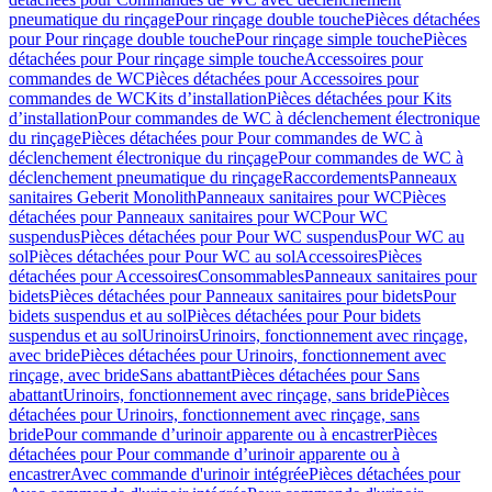
pneumatique du rinçage
Pour rinçage double touche
Pièces détachées
pour Pour rinçage double touche
Pour rinçage simple touche
Pièces
détachées pour Pour rinçage simple touche
Accessoires pour
commandes de WC
Pièces détachées pour Accessoires pour
commandes de WC
Kits d’installation
Pièces détachées pour Kits
d’installation
Pour commandes de WC à déclenchement électronique
du rinçage
Pièces détachées pour Pour commandes de WC à
déclenchement électronique du rinçage
Pour commandes de WC à
déclenchement pneumatique du rinçage
Raccordements
Panneaux
sanitaires Geberit Monolith
Panneaux sanitaires pour WC
Pièces
détachées pour Panneaux sanitaires pour WC
Pour WC
suspendus
Pièces détachées pour Pour WC suspendus
Pour WC au
sol
Pièces détachées pour Pour WC au sol
Accessoires
Pièces
détachées pour Accessoires
Consommables
Panneaux sanitaires pour
bidets
Pièces détachées pour Panneaux sanitaires pour bidets
Pour
bidets suspendus et au sol
Pièces détachées pour Pour bidets
suspendus et au sol
Urinoirs
Urinoirs, fonctionnement avec rinçage,
avec bride
Pièces détachées pour Urinoirs, fonctionnement avec
rinçage, avec bride
Sans abattant
Pièces détachées pour Sans
abattant
Urinoirs, fonctionnement avec rinçage, sans bride
Pièces
détachées pour Urinoirs, fonctionnement avec rinçage, sans
bride
Pour commande d’urinoir apparente ou à encastrer
Pièces
détachées pour Pour commande d’urinoir apparente ou à
encastrer
Avec commande d'urinoir intégrée
Pièces détachées pour