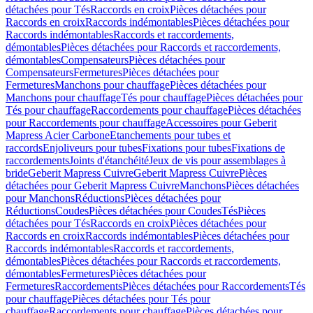
détachées pour Tés
Raccords en croix
Pièces détachées pour
Raccords en croix
Raccords indémontables
Pièces détachées pour
Raccords indémontables
Raccords et raccordements,
démontables
Pièces détachées pour Raccords et raccordements,
démontables
Compensateurs
Pièces détachées pour
Compensateurs
Fermetures
Pièces détachées pour
Fermetures
Manchons pour chauffage
Pièces détachées pour
Manchons pour chauffage
Tés pour chauffage
Pièces détachées pour
Tés pour chauffage
Raccordements pour chauffage
Pièces détachées
pour Raccordements pour chauffage
Accessoires pour Geberit
Mapress Acier Carbone
Etanchements pour tubes et
raccords
Enjoliveurs pour tubes
Fixations pour tubes
Fixations de
raccordements
Joints d'étanchéité
Jeux de vis pour assemblages à
bride
Geberit Mapress Cuivre
Geberit Mapress Cuivre
Pièces
détachées pour Geberit Mapress Cuivre
Manchons
Pièces détachées
pour Manchons
Réductions
Pièces détachées pour
Réductions
Coudes
Pièces détachées pour Coudes
Tés
Pièces
détachées pour Tés
Raccords en croix
Pièces détachées pour
Raccords en croix
Raccords indémontables
Pièces détachées pour
Raccords indémontables
Raccords et raccordements,
démontables
Pièces détachées pour Raccords et raccordements,
démontables
Fermetures
Pièces détachées pour
Fermetures
Raccordements
Pièces détachées pour Raccordements
Tés
pour chauffage
Pièces détachées pour Tés pour
chauffage
Raccordements pour chauffage
Pièces détachées pour