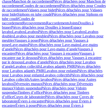
chasse
Manchon de raccordement
Pièces détachées pour Manchon de
raccordement
Coudes de raccordement
Pièces détachées pour Coudes
de raccordement
Vidages pour bidet
Pièces détachées pour Vidages
pour bidet
Siphons en tube coudé
Pièces détachées pour Siphons en
tube coudé
Coudes de
raccordement
Recouvrements
Raccordements
Joints
Douilles à
braser
Pièces détachées pour Douilles à braser
Espace
lavabo
Lavabos
Lavabos
Pièces détachées pour Lavabos
Lavabos
doubles
Lavabos pour meubles
Pièces détachées pour Lavabos pour
meubles
Vasques à poser
Pièces détachées pour Vasques à
poser
Lave-mains
Pièces détachées pour Lave-mains
Lave-mains
d’angle
Pièces détachées pour Lave-mains d’angle
Vasques à
encastrer
Pièces détachées pour Vasques à encastrer
Vasques à
encastrer par le dessous
Pièces détachées pour Vasques à encastrer
par le dessous
Lavabos d’angle
Pièces détachées pour Lavabos
d’angle
Lavabos collectifs
Lavabos adaptés PMR
Pièces détachées
pour Lavabos adaptés PMR
Lavabos pour enfants
Pièces détachées
pour Lavabos pour enfants
Lavabos collectifs
Pièces détachées pour
Lavabos collectifs
Autres lavabos
Pièces détachées pour Autres
lavabos
Déversoirs muraux
Pièces détachées pour Déversoirs
muraux
Vidoirs suspendus
Pièces détachées pour Vidoirs
suspendus
Timbres dʼoffice
Pièces détachées pour Timbres
dʼoffice
Cuves de laboratoire
Pièces détachées pour Cuves de
laboratoire
Éviers à encastrer
Pièces détachées pour Éviers à
encastrer
Éviers à poser
Pièces détachées pour Éviers à