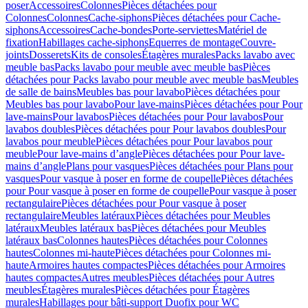
poser
Accessoires
Colonnes
Pièces détachées pour
Colonnes
Colonnes
Cache-siphons
Pièces détachées pour Cache-
siphons
Accessoires
Cache-bondes
Porte-serviettes
Matériel de
fixation
Habillages cache-siphons
Equerres de montage
Couvre-
joints
Dosserets
Kits de consoles
Étagères murales
Packs lavabo avec
meuble bas
Packs lavabo pour meuble avec meuble bas
Pièces
détachées pour Packs lavabo pour meuble avec meuble bas
Meubles
de salle de bains
Meubles bas pour lavabo
Pièces détachées pour
Meubles bas pour lavabo
Pour lave-mains
Pièces détachées pour Pour
lave-mains
Pour lavabos
Pièces détachées pour Pour lavabos
Pour
lavabos doubles
Pièces détachées pour Pour lavabos doubles
Pour
lavabos pour meuble
Pièces détachées pour Pour lavabos pour
meuble
Pour lave-mains d’angle
Pièces détachées pour Pour lave-
mains d’angle
Plans pour vasques
Pièces détachées pour Plans pour
vasques
Pour vasque à poser en forme de coupelle
Pièces détachées
pour Pour vasque à poser en forme de coupelle
Pour vasque à poser
rectangulaire
Pièces détachées pour Pour vasque à poser
rectangulaire
Meubles latéraux
Pièces détachées pour Meubles
latéraux
Meubles latéraux bas
Pièces détachées pour Meubles
latéraux bas
Colonnes hautes
Pièces détachées pour Colonnes
hautes
Colonnes mi-haute
Pièces détachées pour Colonnes mi-
haute
Armoires hautes compactes
Pièces détachées pour Armoires
hautes compactes
Autres meubles
Pièces détachées pour Autres
meubles
Étagères murales
Pièces détachées pour Étagères
murales
Habillages pour bâti-support Duofix pour WC