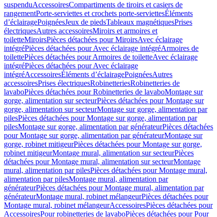
suspendu
Accessoires
Compartiments de tiroirs et casiers de
rangement
Porte-serviettes et crochets porte-serviettes
Éléments
d’éclairage
Poignées
Jeux de pieds
Tableaux magnétiques
Prises
électriques
Autres accessoires
Miroirs et armoires et
toilette
Miroirs
Pièces détachées pour Miroirs
Avec éclairage
intégré
Pièces détachées pour Avec éclairage intégré
Armoires de
toilette
Pièces détachées pour Armoires de toilette
Avec éclairage
intégré
Pièces détachées pour Avec éclairage
intégré
Accessoires
Éléments d’éclairage
Poignées
Autres
accessoires
Prises électriques
Robinetteries
Robinetteries de
lavabo
Pièces détachées pour Robinetteries de lavabo
Montage sur
gorge, alimentation sur secteur
Pièces détachées pour Montage sur
gorge, alimentation sur secteur
Montage sur gorge, alimentation par
piles
Pièces détachées pour Montage sur gorge, alimentation par
piles
Montage sur gorge, alimentation par générateur
Pièces détachées
pour Montage sur gorge, alimentation par générateur
Montage sur
gorge, robinet mitigeur
Pièces détachées pour Montage sur gorge,
robinet mitigeur
Montage mural, alimentation sur secteur
Pièces
détachées pour Montage mural, alimentation sur secteur
Montage
mural, alimentation par piles
Pièces détachées pour Montage mural,
alimentation par piles
Montage mural, alimentation par
générateur
Pièces détachées pour Montage mural, alimentation par
générateur
Montage mural, robinet mélangeur
Pièces détachées pour
Montage mural, robinet mélangeur
Accessoires
Pièces détachées pour
Accessoires
Pour robinetteries de lavabo
Pièces détachées pour Pour