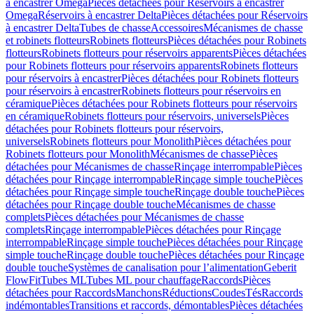
à encastrer Omega
Pièces détachées pour Réservoirs à encastrer
Omega
Réservoirs à encastrer Delta
Pièces détachées pour Réservoirs
à encastrer Delta
Tubes de chasse
Accessoires
Mécanismes de chasse
et robinets flotteurs
Robinets flotteurs
Pièces détachées pour Robinets
flotteurs
Robinets flotteurs pour réservoirs apparents
Pièces détachées
pour Robinets flotteurs pour réservoirs apparents
Robinets flotteurs
pour réservoirs à encastrer
Pièces détachées pour Robinets flotteurs
pour réservoirs à encastrer
Robinets flotteurs pour réservoirs en
céramique
Pièces détachées pour Robinets flotteurs pour réservoirs
en céramique
Robinets flotteurs pour réservoirs, universels
Pièces
détachées pour Robinets flotteurs pour réservoirs,
universels
Robinets flotteurs pour Monolith
Pièces détachées pour
Robinets flotteurs pour Monolith
Mécanismes de chasse
Pièces
détachées pour Mécanismes de chasse
Rinçage interrompable
Pièces
détachées pour Rinçage interrompable
Rinçage simple touche
Pièces
détachées pour Rinçage simple touche
Rinçage double touche
Pièces
détachées pour Rinçage double touche
Mécanismes de chasse
complets
Pièces détachées pour Mécanismes de chasse
complets
Rinçage interrompable
Pièces détachées pour Rinçage
interrompable
Rinçage simple touche
Pièces détachées pour Rinçage
simple touche
Rinçage double touche
Pièces détachées pour Rinçage
double touche
Systèmes de canalisation pour l’alimentation
Geberit
FlowFit
Tubes ML
Tubes ML pour chauffage
Raccords
Pièces
détachées pour Raccords
Manchons
Réductions
Coudes
Tés
Raccords
indémontables
Transitions et raccords, démontables
Pièces détachées