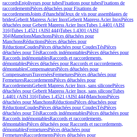
raccords
Enjoliveurs pour tubes
Fixations pour tubes
Fixations de
raccordements
Pièces détachées pour Fixations de
raccordements
Joints d'étanchéité
Jeux de vis pour assemblages de
brides
Geberit Mapress Acier Inox
Geberit Mapress Acier Inox
Pièces
détachées pour Geberit Mapress Acier Inox
Tubes 1.4401 (AISI
316)
Tubes 1.4521 (AISI 444)
Tubes 1.4301 (AISI
304)
Mamelons
Manchons
Pièces détachées pour
Manchons
Réductions
Pièces détachées pour
Réductions
Coudes
Pièces détachées pour Coudes
Tés
Pièces
détachées pour Tés
Raccords indémontables
Pièces détachées pour
Raccords indémontables
Raccords et raccordements,
démontables
Pièces détachées pour Raccords et raccordements,
démontables
Compensateurs
Pièces détachées pour
Compensateurs
Traversées
Fermetures
Pièces détachées pour
Fermetures
Raccordements
Pièces détachées pour
Raccordements
Geberit Mapress Acier Inox, sans silicone
Pièces
détachées pour Geberit Mapress Acier Inox, sans silicone
Tubes
1.4401 (AISI 316)
Tubes 1.4521 (AISI 444)
Manchons
Pièces
détachées pour Manchons
Réductions
Pièces détachées pour
Réductions
Coudes
Pièces détachées pour Coudes
Tés
Pièces
détachées pour Tés
Raccords indémontables
Pièces détachées pour
Raccords indémontables
Raccords et raccordements,
démontables
Pièces détachées pour Raccords et raccordements,
démontables
Fermetures
Pièces détachées pour
Fermetures
Raccordements
Pièces détachées pour