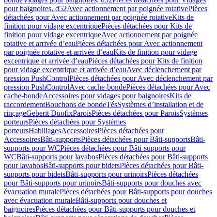
pour baignoires, d52
Avec actionnement par poignée rotative
Pièces
détachées pour Avec actionnement par poignée rotative
Kits de
finition pour vidage excentrique
Pièces détachées pour Kits de
finition pour vidage excentrique
Avec actionnement par poignée
rotative et arrivée d’eau
Pièces détachées pour Avec actionnement
par poignée rotative et arrivée d’eau
Kits de finition pour vidage
excentrique et arrivée d’eau
Pièces détachées pour Kits de finition
pour vidage excentrique et arrivée d’eau
Avec déclenchement par
pression PushControl
Pièces détachées pour Avec déclenchement par
pression PushControl
Avec cache-bonde
Pièces détachées pour Avec
cache-bonde
Accessoires pour vidages pour baignoires
Kits de
raccordement
Bouchons de bonde
Tés
Systèmes d’installation et de
rinçage
Geberit Duofix
Parois
Pièces détachées pour Parois
Systèmes
porteurs
Pièces détachées pour Systèmes
porteurs
Habillages
Accessoires
Pièces détachées pour
Accessoires
Bâti-supports
Pièces détachées pour Bâti-supports
Bâti-
supports pour WC
Pièces détachées pour Bâti-supports pour
WC
Bâti-supports pour lavabos
Pièces détachées pour Bâti-supports
pour lavabos
Bâti-supports pour bidets
Pièces détachées pour Bâti-
supports pour bidets
Bâti-supports pour urinoirs
Pièces détachées
pour Bâti-supports pour urinoirs
Bâti-supports pour douches avec
évacuation murale
Pièces détachées pour Bâti-supports pour douches
avec évacuation murale
Bâti-supports pour douches et
baignoires
Pièces détachées pour Bâti-supports pour douches et