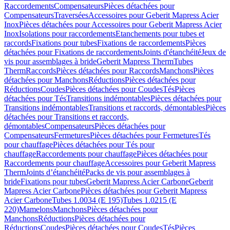
Raccordements
Compensateurs
Pièces détachées pour
Compensateurs
Traversées
Accessoires pour Geberit Mapress Acier
Inox
Pièces détachées pour Accessoires pour Geberit Mapress Acier
Inox
Isolations pour raccordements
Etanchements pour tubes et
raccords
Fixations pour tubes
Fixations de raccordements
Pièces
détachées pour Fixations de raccordements
Joints d'étanchéité
Jeux de
vis pour assemblages à bride
Geberit Mapress Therm
Tubes
Therm
Raccords
Pièces détachées pour Raccords
Manchons
Pièces
détachées pour Manchons
Réductions
Pièces détachées pour
Réductions
Coudes
Pièces détachées pour Coudes
Tés
Pièces
détachées pour Tés
Transitions indémontables
Pièces détachées pour
Transitions indémontables
Transitions et raccords, démontables
Pièces
détachées pour Transitions et raccords,
démontables
Compensateurs
Pièces détachées pour
Compensateurs
Fermetures
Pièces détachées pour Fermetures
Tés
pour chauffage
Pièces détachées pour Tés pour
chauffage
Raccordements pour chauffage
Pièces détachées pour
Raccordements pour chauffage
Accessoires pour Geberit Mapress
Therm
Joints d’étanchéité
Packs de vis pour assemblages à
bride
Fixations pour tubes
Geberit Mapress Acier Carbone
Geberit
Mapress Acier Carbone
Pièces détachées pour Geberit Mapress
Acier Carbone
Tubes 1.0034 (E 195)
Tubes 1.0215 (E
220)
Mamelons
Manchons
Pièces détachées pour
Manchons
Réductions
Pièces détachées pour
Réductions
Coudes
Pièces détachées pour Coudes
Tés
Pièces