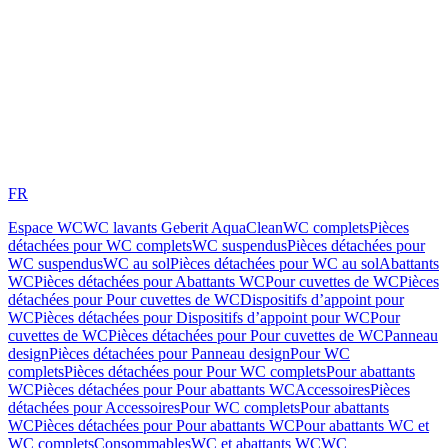
FR
Espace WC
WC lavants Geberit AquaClean
WC complets
Pièces
détachées pour WC complets
WC suspendus
Pièces détachées pour
WC suspendus
WC au sol
Pièces détachées pour WC au sol
Abattants
WC
Pièces détachées pour Abattants WC
Pour cuvettes de WC
Pièces
détachées pour Pour cuvettes de WC
Dispositifs d’appoint pour
WC
Pièces détachées pour Dispositifs d’appoint pour WC
Pour
cuvettes de WC
Pièces détachées pour Pour cuvettes de WC
Panneau
design
Pièces détachées pour Panneau design
Pour WC
complets
Pièces détachées pour Pour WC complets
Pour abattants
WC
Pièces détachées pour Pour abattants WC
Accessoires
Pièces
détachées pour Accessoires
Pour WC complets
Pour abattants
WC
Pièces détachées pour Pour abattants WC
Pour abattants WC et
WC complets
Consommables
WC et abattants WC
WC