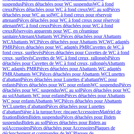
suspendus
Pièces détachées pour WC suspendus
WC à fond
creux
Pièces détachées pour WC à fond creux
WC au sol
Pièces
détachées pour WC au sol
WC à fond creux pour réservoir
attenant
Pièces détachées pour WC à fond creux pour réservoir
attenant
WC à fond creux
Pièces détachées pour WC à fond
creux
Réservoirs apparents pour WC, en céramique
sanitaire
Attenant
Abattants WC
Pièces détachées pour Abattants
WC
Abattants WC
Pièces détachées pour Abattants WC
WC adaptés
PMR
Pièces détachées pour WC adaptés PMR
Cuvettes de WC à
fond creux, surélevés
Pièces détachées pour Cuvettes de WC à fond
creux, surélevés
Cuvettes de WC à fond creux, rallongés
Pièces
détachées pour Cuvettes de WC à fond creux, rallongés
Abattants
WC adaptés PMR
Pièces détachées pour Abattants WC adaptés
PMR
Abattants WC
Pièces détachées pour Abattants WC
Lunettes
d’abattant
Pièces détachées pour Lunettes d’abattant
WC pour
enfants
Pièces détachées pour WC pour enfants
WC suspendus
Pièces
détachées pour WC suspendus
WC au sol
Pièces détachées pour WC
au sol
Abattants WC pour enfants
Pièces détachées pour Abattants
WC pour enfants
Abattants WC
Pièces détachées pour Abattants
WC
Lunettes d’abattant
Pièces détachées pour Lunettes
d’abattant
Siège à la turque
Avec rinçage
Accessoires
Matériel de
fixation
Bidets
Bidets suspendus
Pièces détachées pour Bidets
suspendus
Bidets au sol
Pièces détachées pour Bidets au
sol
Accessoires
Pièces détachées pour Accessoires
Plaques de
déclenchement et commandes de WC
Plaques de