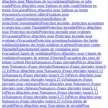
détachées pour Manchons de raccordement
Siphons en tube
coudé
Pièces détachées pour Siphons en tube coudé
Siphons en
forme d'escargot
Pièces détachées pour Siphons en forme
d'escargot
Accessoires
Colliers
Fixations pour
colliers
Coques
Fermetures
Joints
Boîtiers de
protection
Consommables
Protection incendie, protection acoustique
et protection contre l'humidité
Protection incendie
Pièces détachées
pour Protection incendie
Protection incendie pour systèmes
d'évacuation
Pièces détachées pour Protection incendie pour
systèmes d'évacuation
Protection acoustique
Isolations des bruits
solidiens
Isolations des bruits solidiens et aériens
Protection contre
l'humidité
Etanchements
Clapets de ventilation pour
évacuation
Clapets de ventilation
Pièces détachées pour Clapets de
ventilation
Soupapes de retenue d'énergie
Évacuation des eaux de
toiture Geberit Pluvia
Naissances d'eaux pluviales
Pièces détachées
pour Naissances d'eaux pluviales
Naissances d'eaux pluviales jusqu'à
12 l/s
Pièces détachées pour Naissances d'eaux pluviales jusqu'à 12
l/s
Naissances d'eaux pluviales jusqu'à 25 l/s
Pièces détachées pour
Naissances d'eaux pluviales jusqu'à 25 l/s
Naissances d'eaux
pluviales pour chéneaux
Pièces détachées pour Naissances d'eaux
pluviales pour chéneaux
Naissances d'eaux pluviales jusqu'à 12
l/s
Pièces détachées pour Naissances d'eaux pluviales jusqu'à 12
l/s
Naissances d'eaux pluviales jusqu'à 25 l/s
Pièces détachées pour
Naissances d'eaux pluviales jusqu'à 25 l/s
Trop-pleins de
sécurité
Pièces détachées pour Trop-pleins de sécurité
Pour