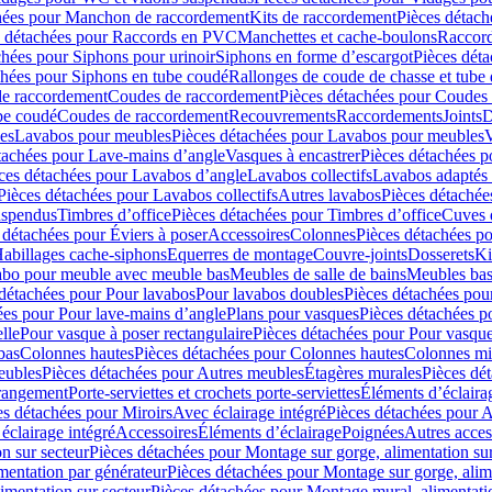
hées pour Manchon de raccordement
Kits de raccordement
Pièces détach
s détachées pour Raccords en PVC
Manchettes et cache-boulons
Raccord
chées pour Siphons pour urinoir
Siphons en forme d’escargot
Pièces dét
chées pour Siphons en tube coudé
Rallonges de coude de chasse et tube 
de raccordement
Coudes de raccordement
Pièces détachées pour Coudes
be coudé
Coudes de raccordement
Recouvrements
Raccordements
Joints
D
es
Lavabos pour meubles
Pièces détachées pour Lavabos pour meubles
V
tachées pour Lave-mains d’angle
Vasques à encastrer
Pièces détachées p
ces détachées pour Lavabos d’angle
Lavabos collectifs
Lavabos adapté
Pièces détachées pour Lavabos collectifs
Autres lavabos
Pièces détachée
uspendus
Timbres dʼoffice
Pièces détachées pour Timbres dʼoffice
Cuves d
 détachées pour Éviers à poser
Accessoires
Colonnes
Pièces détachées p
abillages cache-siphons
Equerres de montage
Couvre-joints
Dosserets
Ki
vabo pour meuble avec meuble bas
Meubles de salle de bains
Meubles bas
 détachées pour Pour lavabos
Pour lavabos doubles
Pièces détachées pou
ées pour Pour lave-mains d’angle
Plans pour vasques
Pièces détachées p
lle
Pour vasque à poser rectangulaire
Pièces détachées pour Pour vasque
bas
Colonnes hautes
Pièces détachées pour Colonnes hautes
Colonnes mi
eubles
Pièces détachées pour Autres meubles
Étagères murales
Pièces dé
 rangement
Porte-serviettes et crochets porte-serviettes
Éléments d’éclaira
es détachées pour Miroirs
Avec éclairage intégré
Pièces détachées pour A
éclairage intégré
Accessoires
Éléments d’éclairage
Poignées
Autres acces
n sur secteur
Pièces détachées pour Montage sur gorge, alimentation sur
mentation par générateur
Pièces détachées pour Montage sur gorge, alim
imentation sur secteur
Pièces détachées pour Montage mural, alimentatio