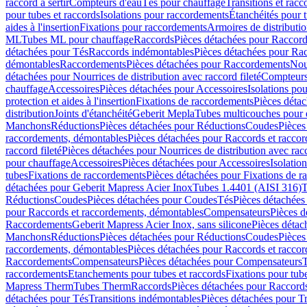
raccord à sertir
Compteurs d'eau
Tés pour chauffage
Transitions et rac
pour tubes et raccords
Isolations pour raccordements
Étanchéités pour t
aides à l'insertion
Fixations pour raccordements
Armoires de distributi
ML
Tubes ML pour chauffage
Raccords
Pièces détachées pour Raccor
détachées pour Tés
Raccords indémontables
Pièces détachées pour Ra
démontables
Raccordements
Pièces détachées pour Raccordements
Nou
détachées pour Nourrices de distribution avec raccord fileté
Compteurs
chauffage
Accessoires
Pièces détachées pour Accessoires
Isolations pou
protection et aides à l'insertion
Fixations de raccordements
Pièces déta
distribution
Joints d'étanchéité
Geberit Mepla
Tubes multicouches pour 
Manchons
Réductions
Pièces détachées pour Réductions
Coudes
Pièces
raccordements, démontables
Pièces détachées pour Raccords et racco
raccord fileté
Pièces détachées pour Nourrices de distribution avec racc
pour chauffage
Accessoires
Pièces détachées pour Accessoires
Isolatio
tubes
Fixations de raccordements
Pièces détachées pour Fixations de 
détachées pour Geberit Mapress Acier Inox
Tubes 1.4401 (AISI 316)
T
Réductions
Coudes
Pièces détachées pour Coudes
Tés
Pièces détachées
pour Raccords et raccordements, démontables
Compensateurs
Pièces 
Raccordements
Geberit Mapress Acier Inox, sans silicone
Pièces détac
Manchons
Réductions
Pièces détachées pour Réductions
Coudes
Pièces
raccordements, démontables
Pièces détachées pour Raccords et racco
Raccordements
Compensateurs
Pièces détachées pour Compensateurs
T
raccordements
Etanchements pour tubes et raccords
Fixations pour tub
Mapress Therm
Tubes Therm
Raccords
Pièces détachées pour Raccord
détachées pour Tés
Transitions indémontables
Pièces détachées pour T