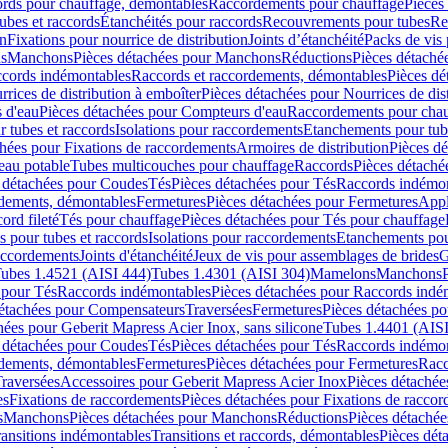
cords pour chauffage, démontables
Raccordements pour chauffage
Pièces
ubes et raccords
Étanchéités pour raccords
Recouvrements pour tubes
Re
on
Fixations pour nourrice de distribution
Joints d’étanchéité
Packs de vis
ds
Manchons
Pièces détachées pour Manchons
Réductions
Pièces détaché
ccords indémontables
Raccords et raccordements, démontables
Pièces dé
rrices de distribution à emboîter
Pièces détachées pour Nourrices de dis
 d'eau
Pièces détachées pour Compteurs d'eau
Raccordements pour chau
r tubes et raccords
Isolations pour raccordements
Etanchements pour tube
chées pour Fixations de raccordements
Armoires de distribution
Pièces dé
eau potable
Tubes multicouches pour chauffage
Raccords
Pièces détaché
 détachées pour Coudes
Tés
Pièces détachées pour Tés
Raccords indémon
rdements, démontables
Fermetures
Pièces détachées pour Fermetures
Appl
ord fileté
Tés pour chauffage
Pièces détachées pour Tés pour chauffage
ns pour tubes et raccords
Isolations pour raccordements
Etanchements pour
raccordements
Joints d'étanchéité
Jeux de vis pour assemblages de brides
G
ubes 1.4521 (AISI 444)
Tubes 1.4301 (AISI 304)
Mamelons
Manchons
 pour Tés
Raccords indémontables
Pièces détachées pour Raccords indé
détachées pour Compensateurs
Traversées
Fermetures
Pièces détachées po
hées pour Geberit Mapress Acier Inox, sans silicone
Tubes 1.4401 (AISI
 détachées pour Coudes
Tés
Pièces détachées pour Tés
Raccords indémon
rdements, démontables
Fermetures
Pièces détachées pour Fermetures
Racc
raversées
Accessoires pour Geberit Mapress Acier Inox
Pièces détachée
es
Fixations de raccordements
Pièces détachées pour Fixations de racco
s
Manchons
Pièces détachées pour Manchons
Réductions
Pièces détachée
ransitions indémontables
Transitions et raccords, démontables
Pièces dét