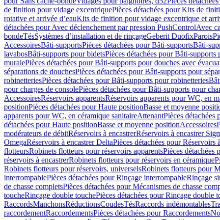
pour Sans cache-bonde
Vidages pour baignoires, d52
Pièces détachées
de finition pour vidage excentrique
Pièces détachées pour Kits de fini
rotative et arrivée d’eau
Kits de finition pour vidage excentrique et arr
détachées pour Avec déclenchement par pression PushControl
Avec c
bonde
Tés
Systèmes d’installation et de rinçage
Geberit Duofix
Parois
Pi
Accessoires
Bâti-supports
Pièces détachées pour Bâti-supports
Bâti-su
lavabos
Bâti-supports pour bidets
Pièces détachées pour Bâti-supports 
murale
Pièces détachées pour Bâti-supports pour douches avec évacua
séparations de douches
Pièces détachées pour Bâti-supports pour sépa
robinetteries
Pièces détachées pour Bâti-supports pour robinetteries
Bât
pour charges de console
Pièces détachées pour Bâti-supports pour cha
Accessoires
Réservoirs apparents
Réservoirs apparents pour WC, en ma
position
Pièces détachées pour Haute position
Basse et moyenne positi
apparents pour WC, en céramique sanitaire
Attenant
Pièces détachées 
détachées pour Haute position
Basse et moyenne position
Accessoires
P
modérateurs de débit
Réservoirs à encastrer
Réservoirs à encastrer Sig
Omega
Réservoirs à encastrer Delta
Pièces détachées pour Réservoirs à
flotteurs
Robinets flotteurs pour réservoirs apparents
Pièces détachées p
réservoirs à encastrer
Robinets flotteurs pour réservoirs en céramique
P
Robinets flotteurs pour réservoirs, universels
Robinets flotteurs pour 
interrompable
Pièces détachées pour Rinçage interrompable
Rinçage s
de chasse complets
Pièces détachées pour Mécanismes de chasse comp
touche
Rinçage double touche
Pièces détachées pour Rinçage double 
Raccords
Manchons
Réductions
Coudes
Tés
Raccords indémontables
Tra
raccordement
Raccordements
Pièces détachées pour Raccordements
Nou