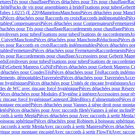
etures
Tés pour chauffage
Pièces détachées pour Tés pour chauffage
Rac
chéité
Packs de vis pour assemblages à bride
Fixations pour tubes
Geberi
Tubes 1.0215 (E 220)
Mamelons
Manchons
Pièces détachées pour Manc
ix
Pièces détachées pour Raccords en croix
Raccords indémontables
Pièc
tables
Compensateurs
Pièces détachées pour Compensateurs
Fermetures
étachées pour Tés pour chauffage
Raccordements pour chauffage
Pièces
njoliveurs pour tubes
Fixations pour tubes
Fixations de raccordements
Jo
s Cuivre
Manchons
Pièces détachées pour Manchons
Réductions
Pièces d
ées pour Raccords en croix
Raccords indémontables
Pièces détachées po
tables
Fermetures
Pièces détachées pour Fermetures
Raccordements
Pièc
ées pour Raccordements pour chauffage
Accessoires pour Geberit Mapr
ords
Enjoliveurs pour tubes
Fixations pour tubes
Fixations de raccordeme
NiFe
Geberit Mapress CuNiFe
Pièces détachées pour Geberit Mapress 
 détachées pour Coudes
Tés
Pièces détachées pour Tés
Raccords indémon
rdements, démontables
Traversées
Pièces détachées pour Traversées
Acces
age hygiéniques
Pièces détachées pour Unités de rinçage hygiéniques
Acc
des de WC avec rinçage forcé hygiénique
Pièces détachées pour Réser
Pièces détachées pour Modules d’hygiène à intégrer
Accessoires pour r
 rinçage forcé hygiénique
Capteurs
Câbles
Blocs d’alimentation
Pièces d
montage encastré
Pièces détachées pour Vannes à siège droit pour monta
letés
Pièces détachées pour Avec raccords filetés
Vannes à siège incliné
P
ords à sertir Mepla
Pièces détachées pour Avec raccords à sertir Mepla
boisseau sphérique
Pièces détachées pour Robinets à boisseau sphérique
raccords à sertir Mepla
Avec raccords à sertir Mapress
Pièces détachées
érique pour montage encastré
Avec raccords à sertir FlowFit
Avec raccord