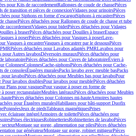
ées pour Kits de raccordement
Rallonges de coude de chasse
Pièces
s de transition et pièces de connexion
Vidages pour urinoirs
Pièces
achées pour Siphons en forme d’escargot
Siphons à encastrer
Pièces
de chasse
Pièces détachées pour Rallonges de coude de chasse et tube
 de raccordement
Vidages pour bidet
Pièces détachées pour Vidages
ouilles à braser
Pièces détachées pour Douilles à braser
Espace
asques à poser
Pièces détachées pour Vasques à poser
Lave-
our Vasques à encastrer
Vasques à encastrer par le dessous
Pièces
s PMR
Pièces détachées pour Lavabos adaptés PMR
Lavabos pour
s pour Autres lavabos
Déversoirs muraux
Pièces détachées pour
e laboratoire
Pièces détachées pour Cuves de laboratoire
Éviers à
our Colonnes
Colonnes
Cache-siphons
Pièces détachées pour Cache-
ts de consoles
Étagères murales
Packs lavabo avec meuble bas
Packs
 pour lavabo
Pièces détachées pour Meubles bas pour lavabo
Pour
r Pour lavabos doubles
Pour lavabos pour meuble
Pièces détachées
our Plans pour vasques
Pour vasque à poser en forme de
 à poser rectangulaire
Meubles latéraux
Pièces détachées pour Meubles
-haute
Pièces détachées pour Colonnes mi-haute
Armoires hautes
tachées pour Étagères murales
Habillages pour bâti-support Duofix
ge
Poignées
Jeux de pieds
Tableaux magnétiques
Prises
vec éclairage intégré
Armoires de toilette
Pièces détachées pour
soires
Prises électriques
Robinetteries
Robinetteries de lavabo
Pièces
 secteur
Montage sur gorge, alimentation par piles
Pièces détachées
entation par générateur
Montage sur gorge, robinet mitigeur
Pièces
n sur secteur
Montage mural, alimentation par piles
Pièces détachées