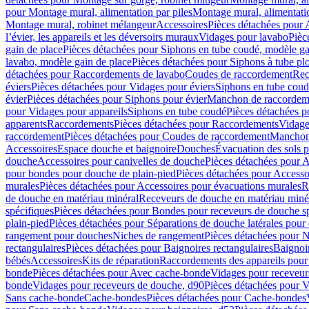
pour Montage mural, alimentation par piles
Montage mural, alimentati
Montage mural, robinet mélangeur
Accessoires
Pièces détachées pour 
l’évier, les appareils et les déversoirs muraux
Vidages pour lavabo
Pièc
gain de place
Pièces détachées pour Siphons en tube coudé, modèle ga
lavabo, modèle gain de place
Pièces détachées pour Siphons à tube pl
détachées pour Raccordements de lavabo
Coudes de raccordement
Rec
éviers
Pièces détachées pour Vidages pour éviers
Siphons en tube cou
évier
Pièces détachées pour Siphons pour évier
Manchon de raccordem
pour Vidages pour appareils
Siphons en tube coudé
Pièces détachées p
apparents
Raccordements
Pièces détachées pour Raccordements
Vidage
raccordement
Pièces détachées pour Coudes de raccordement
Manchon
Accessoires
Espace douche et baignoire
Douches
Évacuation des sols 
douche
Accessoires pour canivelles de douche
Pièces détachées pour A
pour bondes pour douche de plain-pied
Pièces détachées pour Accesso
murales
Pièces détachées pour Accessoires pour évacuations murales
R
de douche en matériau minéral
Receveurs de douche en matériau miné
spécifiques
Pièces détachées pour Bondes pour receveurs de douche s
plain-pied
Pièces détachées pour Séparations de douche latérales pour
rangement pour douches
Niches de rangement
Pièces détachées pour 
rectangulaires
Pièces détachées pour Baignoires rectangulaires
Baignoi
bébés
Accessoires
Kits de réparation
Raccordements des appareils pour 
bonde
Pièces détachées pour Avec cache-bonde
Vidages pour receveur
bonde
Vidages pour receveurs de douche, d90
Pièces détachées pour 
Sans cache-bonde
Cache-bondes
Pièces détachées pour Cache-bondes