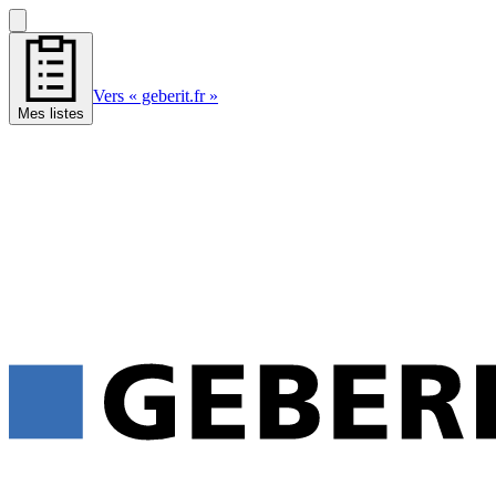
Vers « geberit.fr »
Mes listes