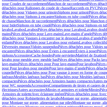
pour Coudes de raccordement
Manchon de raccordement
Pièces détac
détachées pour Rallonges de coude de chasse
Raccords en PVC
Pièce
détachées pour Vidages pour urinoirs
Siphons pour urinoir
Pièces déta
détachées pour Siphons à encastrer
Siphons en tube coudé
Pièces déta
de chasse
Manchon de raccordement
Pièces détachées pour Manchon 
pour bidet
Siphons en tube coudé
Pièces détachées pour Siphons en tu
lavabo
Lavabos
Lavabos
Pièces détachées pour Lavabos
Lavabos doubl
mains
Pièces détachées pour Lave-mains
Lave-mains d’angle
Pièces dé
détachées pour Vasques à encastrer par le dessous
Lavabos d’angle
Piè
enfants
Pièces détachées pour Lavabos pour enfants
Lavabos collectifs
Déversoirs muraux
Vidoirs suspendus
Pièces détachées pour Vidoirs s
encastrer
Pièces détachées pour Éviers à encastrer
Éviers à poser
Pièces
siphons
Accessoires
Cache-bondes
Porte-serviettes
Matériel de fixation
H
lavabo pour meuble avec meuble bas
Pièces détachées pour Packs la
lave-mains
Pièces détachées pour Pour lave-mains
Pour lavabos
Pièces
pour Pour lavabos pour meuble
Pour lave-mains d’angle
Pièces détach
coupelle
Pièces détachées pour Pour vasque à poser en forme de coupe
latéraux
Meubles latéraux bas
Pièces détachées pour Meubles latéraux 
compactes
Pièces détachées pour Armoires hautes compactes
Autres m
pour WC suspendu
Accessoires
Compartiments de tiroirs et casiers de
électriques
Autres accessoires
Miroirs et armoires et toilette
Miroirs
Pièc
Armoires de toilette
Avec éclairage intégré
Pièces détachées pour Avec 
détachées pour Robinetteries de lavabo
Montage sur gorge, alimentatio
pour Montage sur gorge, alimentation par piles
Montage sur gorge, ali
détachées pour Montage sur gorge, robinet mitigeur
Montage mural, al