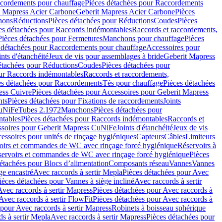
cordements pour chauffage
Pièces détachées pour Raccordements
t Mapress Acier Carbone
Geberit Mapress Acier Carbone
Pièces
hons
Réductions
Pièces détachées pour Réductions
Coudes
Pièces
es détachées pour Raccords indémontables
Raccords et raccordements,
Pièces détachées pour Fermetures
Manchons pour chauffage
Pièces
 détachées pour Raccordements pour chauffage
Accessoires pour
ints d'étanchéité
Jeux de vis pour assemblages à bride
Geberit Mapress
étachées pour Réductions
Coudes
Pièces détachées pour
ur Raccords indémontables
Raccords et raccordements,
es détachées pour Raccordements
Tés pour chauffage
Pièces détachées
ess Cuivre
Pièces détachées pour Accessoires pour Geberit Mapress
nts
Pièces détachées pour Fixations de raccordements
Joints
CuNiFe
Tubes 2.1972
Manchons
Pièces détachées pour
tables
Pièces détachées pour Raccords indémontables
Raccords et
soires pour Geberit Mapress CuNiFe
Joints d'étanchéité
Jeux de vis
essoires pour unités de rinçage hygiéniques
Capteurs
Câbles
Limiteurs
voirs et commandes de WC avec rinçage forcé hygiénique
Réservoirs à
éservoirs et commandes de WC avec rinçage forcé hygiénique
Pièces
étachées pour Blocs d’alimentation
Composants réseau
Vannes
Vannes
ge encastré
Avec raccords à sertir Mepla
Pièces détachées pour Avec
ièces détachées pour Vannes à siège incliné
Avec raccords à sertir
Avec raccords à sertir Mapress
Pièces détachées pour Avec raccords à
Avec raccords à sertir FlowFit
Pièces détachées pour Avec raccords à
 pour Avec raccords à sertir Mapress
Robinets à boisseau sphérique
s à sertir Mepla
Avec raccords à sertir Mapress
Pièces détachées pour