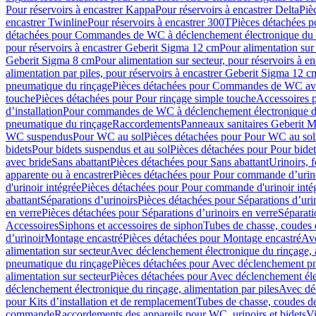
Pour réservoirs à encastrer Kappa
Pour réservoirs à encastrer Delta
Piè
encastrer Twinline
Pour réservoirs à encastrer 300T
Pièces détachées p
détachées pour Commandes de WC à déclenchement électronique du 
pour réservoirs à encastrer Geberit Sigma 12 cm
Pour alimentation sur
Geberit Sigma 8 cm
Pour alimentation sur secteur, pour réservoirs à 
alimentation par piles, pour réservoirs à encastrer Geberit Sigma 12 c
pneumatique du rinçage
Pièces détachées pour Commandes de WC ave
touche
Pièces détachées pour Pour rinçage simple touche
Accessoires
d’installation
Pour commandes de WC à déclenchement électronique d
pneumatique du rinçage
Raccordements
Panneaux sanitaires Geberit M
WC suspendus
Pour WC au sol
Pièces détachées pour Pour WC au sol
bidets
Pour bidets suspendus et au sol
Pièces détachées pour Pour bidet
avec bride
Sans abattant
Pièces détachées pour Sans abattant
Urinoirs, 
apparente ou à encastrer
Pièces détachées pour Pour commande d’urino
d'urinoir intégrée
Pièces détachées pour Pour commande d'urinoir inté
abattant
Séparations d’urinoirs
Pièces détachées pour Séparations d’uri
en verre
Pièces détachées pour Séparations d’urinoirs en verre
Séparati
Accessoires
Siphons et accessoires de siphon
Tubes de chasse, coudes 
dʼurinoir
Montage encastré
Pièces détachées pour Montage encastré
Ave
alimentation sur secteur
Avec déclenchement électronique du rinçage, a
pneumatique du rinçage
Pièces détachées pour Avec déclenchement p
alimentation sur secteur
Pièces détachées pour Avec déclenchement élec
déclenchement électronique du rinçage, alimentation par piles
Avec dé
pour Kits d’installation et de remplacement
Tubes de chasse, coudes de
commande
Raccordements des appareils pour WC, urinoirs et bidets
Vi