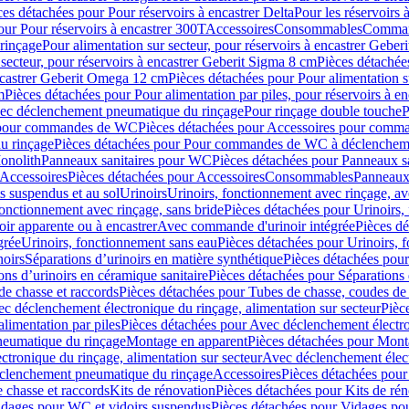
ces détachées pour Pour réservoirs à encastrer Delta
Pour les réservoirs 
our Pour réservoirs à encastrer 300T
Accessoires
Consommables
Command
rinçage
Pour alimentation sur secteur, pour réservoirs à encastrer Gebe
 secteur, pour réservoirs à encastrer Geberit Sigma 8 cm
Pièces détachées
encastrer Geberit Omega 12 cm
Pièces détachées pour Pour alimentation s
m
Pièces détachées pour Pour alimentation par piles, pour réservoirs à 
c déclenchement pneumatique du rinçage
Pour rinçage double touche
P
 pour commandes de WC
Pièces détachées pour Accessoires pour com
u rinçage
Pièces détachées pour Pour commandes de WC à déclencheme
onolith
Panneaux sanitaires pour WC
Pièces détachées pour Panneaux s
Accessoires
Pièces détachées pour Accessoires
Consommables
Panneaux 
s suspendus et au sol
Urinoirs
Urinoirs, fonctionnement avec rinçage, av
fonctionnement avec rinçage, sans bride
Pièces détachées pour Urinoirs,
ir apparente ou à encastrer
Avec commande d'urinoir intégrée
Pièces d
grée
Urinoirs, fonctionnement sans eau
Pièces détachées pour Urinoirs, 
noirs
Séparations d’urinoirs en matière synthétique
Pièces détachées pour
ons d’urinoirs en céramique sanitaire
Pièces détachées pour Séparations 
de chasse et raccords
Pièces détachées pour Tubes de chasse, coudes de 
c déclenchement électronique du rinçage, alimentation sur secteur
Pièc
limentation par piles
Pièces détachées pour Avec déclenchement électron
neumatique du rinçage
Montage en apparent
Pièces détachées pour Mont
tronique du rinçage, alimentation sur secteur
Avec déclenchement électr
clenchement pneumatique du rinçage
Accessoires
Pièces détachées pour
 chasse et raccords
Kits de rénovation
Pièces détachées pour Kits de ré
dages pour WC et vidoirs suspendus
Pièces détachées pour Vidages po