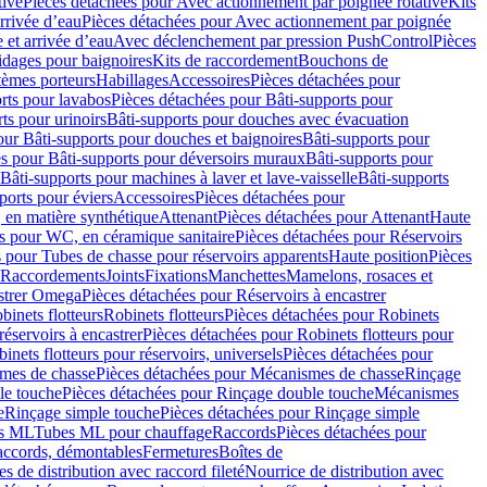
tive
Pièces détachées pour Avec actionnement par poignée rotative
Kits
rrivée d’eau
Pièces détachées pour Avec actionnement par poignée
 et arrivée d’eau
Avec déclenchement par pression PushControl
Pièces
idages pour baignoires
Kits de raccordement
Bouchons de
tèmes porteurs
Habillages
Accessoires
Pièces détachées pour
rts pour lavabos
Pièces détachées pour Bâti-supports pour
ts pour urinoirs
Bâti-supports pour douches avec évacuation
our Bâti-supports pour douches et baignoires
Bâti-supports pour
es pour Bâti-supports pour déversoirs muraux
Bâti-supports pour
Bâti-supports pour machines à laver et lave-vaisselle
Bâti-supports
ports pour éviers
Accessoires
Pièces détachées pour
 en matière synthétique
Attenant
Pièces détachées pour Attenant
Haute
s pour WC, en céramique sanitaire
Pièces détachées pour Réservoirs
 pour Tubes de chasse pour réservoirs apparents
Haute position
Pièces
r Raccordements
Joints
Fixations
Manchettes
Mamelons, rosaces et
astrer Omega
Pièces détachées pour Réservoirs à encastrer
inets flotteurs
Robinets flotteurs
Pièces détachées pour Robinets
réservoirs à encastrer
Pièces détachées pour Robinets flotteurs pour
inets flotteurs pour réservoirs, universels
Pièces détachées pour
mes de chasse
Pièces détachées pour Mécanismes de chasse
Rinçage
le touche
Pièces détachées pour Rinçage double touche
Mécanismes
e
Rinçage simple touche
Pièces détachées pour Rinçage simple
s ML
Tubes ML pour chauffage
Raccords
Pièces détachées pour
raccords, démontables
Fermetures
Boîtes de
s de distribution avec raccord fileté
Nourrice de distribution avec