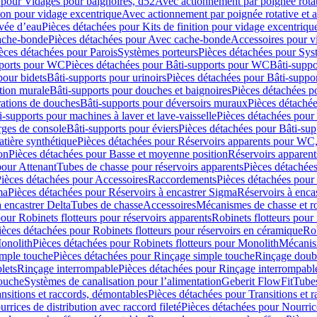
 pour Vidages pour baignoires, d52
Avec actionnement par poignée rota
tion pour vidage excentrique
Avec actionnement par poignée rotative et a
ivée d’eau
Pièces détachées pour Kits de finition pour vidage excentrique
ache-bonde
Pièces détachées pour Avec cache-bonde
Accessoires pour v
èces détachées pour Parois
Systèmes porteurs
Pièces détachées pour Sys
pports pour WC
Pièces détachées pour Bâti-supports pour WC
Bâti-suppo
pour bidets
Bâti-supports pour urinoirs
Pièces détachées pour Bâti-suppor
tion murale
Bâti-supports pour douches et baignoires
Pièces détachées p
rations de douches
Bâti-supports pour déversoirs muraux
Pièces détaché
i-supports pour machines à laver et lave-vaisselle
Pièces détachées pour 
rges de console
Bâti-supports pour éviers
Pièces détachées pour Bâti-sup
tière synthétique
Pièces détachées pour Réservoirs apparents pour WC,
on
Pièces détachées pour Basse et moyenne position
Réservoirs apparent
pour Attenant
Tubes de chasse pour réservoirs apparents
Pièces détachées
ièces détachées pour Accessoires
Raccordements
Pièces détachées pou
ma
Pièces détachées pour Réservoirs à encastrer Sigma
Réservoirs à enc
 encastrer Delta
Tubes de chasse
Accessoires
Mécanismes de chasse et rob
our Robinets flotteurs pour réservoirs apparents
Robinets flotteurs pour 
ièces détachées pour Robinets flotteurs pour réservoirs en céramique
Rob
Monolith
Pièces détachées pour Robinets flotteurs pour Monolith
Mécanis
imple touche
Pièces détachées pour Rinçage simple touche
Rinçage doub
lets
Rinçage interrompable
Pièces détachées pour Rinçage interrompabl
touche
Systèmes de canalisation pour l’alimentation
Geberit FlowFit
Tube
nsitions et raccords, démontables
Pièces détachées pour Transitions et 
rrices de distribution avec raccord fileté
Pièces détachées pour Nourrice