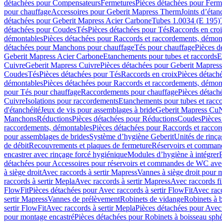
détachées pour Compensateurs
Fermetures
Pièces détachées pour Ferm
pour chauffage
Accessoires pour Geberit Mapress Therm
Joints d’étan
détachées pour Geberit Mapress Acier Carbone
Tubes 1.0034 (E 195)
détachées pour Coudes
Tés
Pièces détachées pour Tés
Raccords en cro
démontables
Pièces détachées pour Raccords et raccordements, démon
détachées pour Manchons pour chauffage
Tés pour chauffage
Pièces d
Geberit Mapress Acier Carbone
Etanchements pour tubes et raccords
E
Cuivre
Geberit Mapress Cuivre
Pièces détachées pour Geberit Mapres
Coudes
Tés
Pièces détachées pour Tés
Raccords en croix
Pièces détach
démontables
Pièces détachées pour Raccords et raccordements, démon
pour Tés pour chauffage
Raccordements pour chauffage
Pièces détach
Cuivre
Isolations pour raccordements
Etanchements pour tubes et racc
d'étanchéité
Jeux de vis pour assemblages à bride
Geberit Mapress Cu
Manchons
Réductions
Pièces détachées pour Réductions
Coudes
Pièces
raccordements, démontables
Pièces détachées pour Raccords et racco
pour assemblages de brides
Système d’hygiène Geberit
Unités de rinç
de débit
Recouvrements et plaques de fermeture
Réservoirs et comman
encastrer avec rinçage forcé hygiénique
Modules d’hygiène à intégrer
détachées pour Accessoires pour réservoirs et commandes de WC avec
à siège droit
Avec raccords à sertir Mapress
Vannes à siège droit pour 
raccords à sertir Mepla
Avec raccords à sertir Mapress
Avec raccords fi
FlowFit
Pièces détachées pour Avec raccords à sertir FlowFit
Avec racc
sertir Mapress
Vannes de prélèvement
Robinets de vidange
Robinets à 
sertir FlowFit
Avec raccords à sertir Mepla
Pièces détachées pour Avec 
pour montage encastré
Pièces détachées pour Robinets à boisseau sph