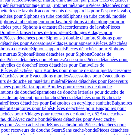
r générateur
Montage mural, robinet mélangeur
Pièces détachées pour
netteries de lavabo
Raccordements des appareils pour l’espace lavabo,
tachées pour Siphons en tube coudé
Siphons en tube coudé, modèle
Siphons à tube plongeur pour lavabo
Siphons à tube plongeur pour
achées pour Siphons à encastrer
Raccordements de lavabo
Pièces
Douilles à braser
Tubes de trop-plein
Rallonges
Vidages pour
re
Pièces détachées pour Siphons à double chambre
Siphons pour
 détachées pour Accessoires
Vidages pour appareils
Pièces détachées
hons à encastrer
Siphons apparents
Pièces détachées pour Siphons
rs muraux
Siphons
Pièces détachées pour Siphons
Coudes de
des
Pièces détachées pour Bondes
Accessoires
Pièces détachées pour
nivelles de douche
Pièces détachées pour Canivelles de
d
Pièces détachées pour Bondes pour douche de plain-pied
Accessoires
 détachées pour Evacuations murales
Accessoires pour évacuations
urs de douche en matériau minéral
Pièces détachées pour Receveurs
achées pour Bâti-supports
Bondes pour receveurs de douche
arations de douche
Séparations de douche latérales pour douche de
hes de rangement pour douches
Pièces détachées pour Niches de
aire
Pièces détachées pour Baignoires en acrylique sanitaire
Baignoires
inéral
Baignoires pour bébés
Pièces détachées pour Baignoires pour
tachées pour Vidages pour receveurs de douche, d52
Avec cache-
che, d62
Avec cache-bonde
Pièces détachées pour Avec cache-
ées pour Avec cache-bonde
Sans cache-bonde
Pièces détachées pour
 pour receveurs de douche Sestra
Sans cache-bonde
Pièces détachées