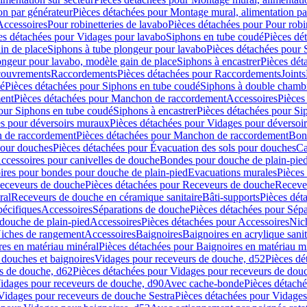
on par générateur
Pièces détachées pour Montage mural, alimentation pa
Accessoires
Pour robinetteries de lavabo
Pièces détachées pour Pour robi
es détachées pour Vidages pour lavabo
Siphons en tube coudé
Pièces dé
in de place
Siphons à tube plongeur pour lavabo
Pièces détachées pour 
ongeur pour lavabo, modèle gain de place
Siphons à encastrer
Pièces dét
ouvrements
Raccordements
Pièces détachées pour Raccordements
Joints
dé
Pièces détachées pour Siphons en tube coudé
Siphons à double chamb
ent
Pièces détachées pour Manchon de raccordement
Accessoires
Pièces
our Siphons en tube coudé
Siphons à encastrer
Pièces détachées pour Sip
s pour déversoirs muraux
Pièces détachées pour Vidages pour déversoi
 de raccordement
Pièces détachées pour Manchon de raccordement
Bon
pour douches
Pièces détachées pour Évacuation des sols pour douches
Ca
ccessoires pour canivelles de douche
Bondes pour douche de plain-pie
ires pour bondes pour douche de plain-pied
Evacuations murales
Pièces
eceveurs de douche
Pièces détachées pour Receveurs de douche
Receve
ral
Receveurs de douche en céramique sanitaire
Bâti-supports
Pièces dét
pécifiques
Accessoires
Séparations de douche
Pièces détachées pour Sép
 douche de plain-pied
Accessoires
Pièces détachées pour Accessoires
Nic
Niches de rangement
Accessoires
Baignoires
Baignoires en acrylique sanit
res en matériau minéral
Pièces détachées pour Baignoires en matériau m
douches et baignoires
Vidages pour receveurs de douche, d52
Pièces dé
s de douche, d62
Pièces détachées pour Vidages pour receveurs de dou
Vidages pour receveurs de douche, d90
Avec cache-bonde
Pièces détach
Vidages pour receveurs de douche Sestra
Pièces détachées pour Vidages