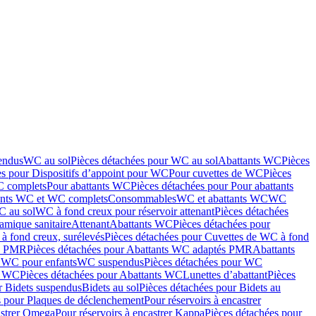
endus
WC au sol
Pièces détachées pour WC au sol
Abattants WC
Pièces
es pour Dispositifs d’appoint pour WC
Pour cuvettes de WC
Pièces
C complets
Pour abattants WC
Pièces détachées pour Pour abattants
ants WC et WC complets
Consommables
WC et abattants WC
WC
C au sol
WC à fond creux pour réservoir attenant
Pièces détachées
amique sanitaire
Attenant
Abattants WC
Pièces détachées pour
à fond creux, surélevés
Pièces détachées pour Cuvettes de WC à fond
és PMR
Pièces détachées pour Abattants WC adaptés PMR
Abattants
r WC pour enfants
WC suspendus
Pièces détachées pour WC
s WC
Pièces détachées pour Abattants WC
Lunettes d’abattant
Pièces
r Bidets suspendus
Bidets au sol
Pièces détachées pour Bidets au
s pour Plaques de déclenchement
Pour réservoirs à encastrer
astrer Omega
Pour réservoirs à encastrer Kappa
Pièces détachées pour