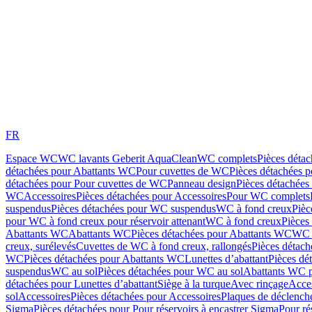
FR
Espace WC
WC lavants Geberit AquaClean
WC complets
Pièces déta
détachées pour Abattants WC
Pour cuvettes de WC
Pièces détachées 
détachées pour Pour cuvettes de WC
Panneau design
Pièces détachées
WC
Accessoires
Pièces détachées pour Accessoires
Pour WC complets
suspendus
Pièces détachées pour WC suspendus
WC à fond creux
Pièc
pour WC à fond creux pour réservoir attenant
WC à fond creux
Pièces
Abattants WC
Abattants WC
Pièces détachées pour Abattants WC
WC 
creux, surélevés
Cuvettes de WC à fond creux, rallongés
Pièces détach
WC
Pièces détachées pour Abattants WC
Lunettes d’abattant
Pièces dé
suspendus
WC au sol
Pièces détachées pour WC au sol
Abattants WC p
détachées pour Lunettes d’abattant
Siège à la turque
Avec rinçage
Acce
sol
Accessoires
Pièces détachées pour Accessoires
Plaques de déclenc
Sigma
Pièces détachées pour Pour réservoirs à encastrer Sigma
Pour ré