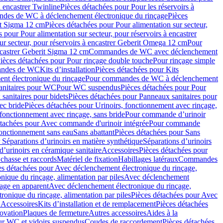
à encastrer Twinline
Pièces détachées pour Pour les réservoirs à
es de WC à déclenchement électronique du rinçage
Pièces
rit Sigma 12 cm
Pièces détachées pour Pour alimentation sur secteur,
 pour Pour alimentation sur secteur, pour réservoirs à encastrer
ur secteur, pour réservoirs à encastrer Geberit Omega 12 cm
Pour
encastrer Geberit Sigma 12 cm
Commandes de WC avec déclenchement
ièces détachées pour Pour rinçage double touche
Pour rinçage simple
mandes de WC
Kits d’installation
Pièces détachées pour Kits
nt électronique du rinçage
Pour commandes de WC à déclenchement
anitaires pour WC
Pour WC suspendus
Pièces détachées pour Pour
sanitaires pour bidets
Pièces détachées pour Panneaux sanitaires pour
ec bride
Pièces détachées pour Urinoirs, fonctionnement avec rinçage,
 fonctionnement avec rinçage, sans bride
Pour commande d’urinoir
étachées pour Avec commande d'urinoir intégrée
Pour commande
fonctionnement sans eau
Sans abattant
Pièces détachées pour Sans
 Séparations d’urinoirs en matière synthétique
Séparations d’urinoirs
d’urinoirs en céramique sanitaire
Accessoires
Pièces détachées pour
chasse et raccords
Matériel de fixation
Habillages latéraux
Commandes
es détachées pour Avec déclenchement électronique du rinçage,
ique du rinçage, alimentation par piles
Avec déclenchement
age en apparent
Avec déclenchement électronique du rinçage,
onique du rinçage, alimentation par piles
Pièces détachées pour Avec
 Accessoires
Kits d’installation et de remplacement
Pièces détachées
novation
Plaques de fermeture
Autres accessoires
Aides à la
ur WC et vidoirs suspendus
Coudes de raccordement
Pièces détachées