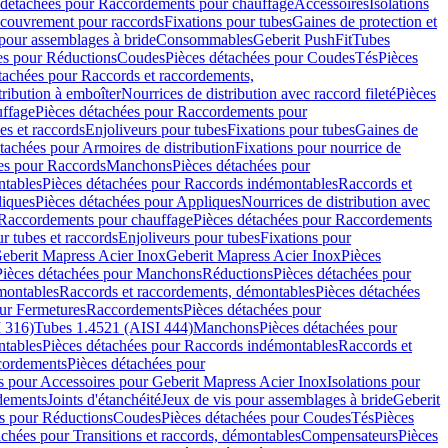
 détachées pour Raccordements pour chauffage
Accessoires
Isolations
couvrement pour raccords
Fixations pour tubes
Gaines de protection et
 pour assemblages à bride
Consommables
Geberit PushFit
Tubes
es pour Réductions
Coudes
Pièces détachées pour Coudes
Tés
Pièces
tachées pour Raccords et raccordements,
tribution à emboîter
Nourrices de distribution avec raccord fileté
Pièces
ffage
Pièces détachées pour Raccordements pour
s et raccords
Enjoliveurs pour tubes
Fixations pour tubes
Gaines de
tachées pour Armoires de distribution
Fixations pour nourrice de
es pour Raccords
Manchons
Pièces détachées pour
tables
Pièces détachées pour Raccords indémontables
Raccords et
iques
Pièces détachées pour Appliques
Nourrices de distribution avec
Raccordements pour chauffage
Pièces détachées pour Raccordements
 tubes et raccords
Enjoliveurs pour tubes
Fixations pour
eberit Mapress Acier Inox
Geberit Mapress Acier Inox
Pièces
Pièces détachées pour Manchons
Réductions
Pièces détachées pour
montables
Raccords et raccordements, démontables
Pièces détachées
ur Fermetures
Raccordements
Pièces détachées pour
 316)
Tubes 1.4521 (AISI 444)
Manchons
Pièces détachées pour
tables
Pièces détachées pour Raccords indémontables
Raccords et
ordements
Pièces détachées pour
s pour Accessoires pour Geberit Mapress Acier Inox
Isolations pour
rdements
Joints d'étanchéité
Jeux de vis pour assemblages à bride
Geberit
s pour Réductions
Coudes
Pièces détachées pour Coudes
Tés
Pièces
achées pour Transitions et raccords, démontables
Compensateurs
Pièces