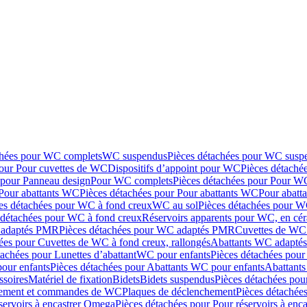
chées pour WC complets
WC suspendus
Pièces détachées pour WC susp
pour Pour cuvettes de WC
Dispositifs d’appoint pour WC
Pièces détaché
 pour Panneau design
Pour WC complets
Pièces détachées pour Pour W
Pour abattants WC
Pièces détachées pour Pour abattants WC
Pour abatt
es détachées pour WC à fond creux
WC au sol
Pièces détachées pour W
 détachées pour WC à fond creux
Réservoirs apparents pour WC, en cér
adaptés PMR
Pièces détachées pour WC adaptés PMR
Cuvettes de WC 
ées pour Cuvettes de WC à fond creux, rallongés
Abattants WC adapt
tachées pour Lunettes d’abattant
WC pour enfants
Pièces détachées pou
our enfants
Pièces détachées pour Abattants WC pour enfants
Abattant
ssoires
Matériel de fixation
Bidets
Bidets suspendus
Pièces détachées pou
hement et commandes de WC
Plaques de déclenchement
Pièces détachée
servoirs à encastrer Omega
Pièces détachées pour Pour réservoirs à enc