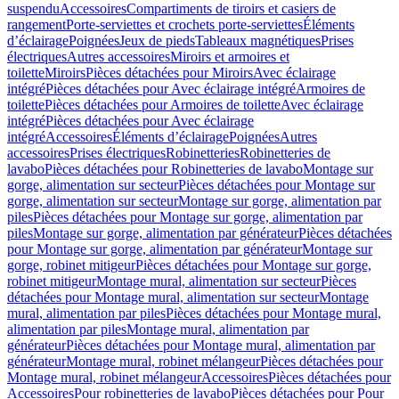
suspendu
Accessoires
Compartiments de tiroirs et casiers de
rangement
Porte-serviettes et crochets porte-serviettes
Éléments
d’éclairage
Poignées
Jeux de pieds
Tableaux magnétiques
Prises
électriques
Autres accessoires
Miroirs et armoires et
toilette
Miroirs
Pièces détachées pour Miroirs
Avec éclairage
intégré
Pièces détachées pour Avec éclairage intégré
Armoires de
toilette
Pièces détachées pour Armoires de toilette
Avec éclairage
intégré
Pièces détachées pour Avec éclairage
intégré
Accessoires
Éléments d’éclairage
Poignées
Autres
accessoires
Prises électriques
Robinetteries
Robinetteries de
lavabo
Pièces détachées pour Robinetteries de lavabo
Montage sur
gorge, alimentation sur secteur
Pièces détachées pour Montage sur
gorge, alimentation sur secteur
Montage sur gorge, alimentation par
piles
Pièces détachées pour Montage sur gorge, alimentation par
piles
Montage sur gorge, alimentation par générateur
Pièces détachées
pour Montage sur gorge, alimentation par générateur
Montage sur
gorge, robinet mitigeur
Pièces détachées pour Montage sur gorge,
robinet mitigeur
Montage mural, alimentation sur secteur
Pièces
détachées pour Montage mural, alimentation sur secteur
Montage
mural, alimentation par piles
Pièces détachées pour Montage mural,
alimentation par piles
Montage mural, alimentation par
générateur
Pièces détachées pour Montage mural, alimentation par
générateur
Montage mural, robinet mélangeur
Pièces détachées pour
Montage mural, robinet mélangeur
Accessoires
Pièces détachées pour
Accessoires
Pour robinetteries de lavabo
Pièces détachées pour Pour