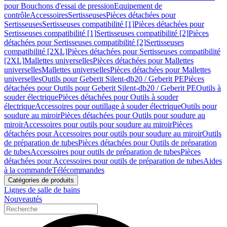
pour Bouchons d'essai de pression
Equipement de
contrôle
Accessoires
Sertisseuses
Pièces détachées pour
Sertisseuses
Sertisseuses compatibilité [1]
Pièces détachées pour
Sertisseuses compatibilité [1]
Sertisseuses compatibilité [2]
Pièces
détachées pour Sertisseuses compatibilité [2]
Sertisseuses
compatibilité [2XL]
Pièces détachées pour Sertisseuses compatibilité
[2XL]
Mallettes universelles
Pièces détachées pour Mallettes
universelles
Mallettes universelles
Pièces détachées pour Mallettes
universelles
Outils pour Geberit Silent-db20 / Geberit PE
Pièces
détachées pour Outils pour Geberit Silent-db20 / Geberit PE
Outils à
souder électrique
Pièces détachées pour Outils à souder
électrique
Accessoires pour outillage à souder électrique
Outils pour
soudure au miroir
Pièces détachées pour Outils pour soudure au
miroir
Accessoires pour outils pour soudure au miroir
Pièces
détachées pour Accessoires pour outils pour soudure au miroir
Outils
de préparation de tubes
Pièces détachées pour Outils de préparation
de tubes
Accessoires pour outils de préparation de tubes
Pièces
détachées pour Accessoires pour outils de préparation de tubes
Aides
à la commande
Télécommandes
Catégories de produits
Lignes de salle de bains
Nouveautés