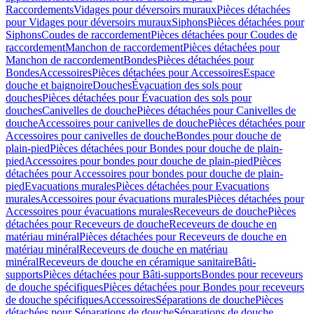
Raccordements
Vidages pour déversoirs muraux
Pièces détachées
pour Vidages pour déversoirs muraux
Siphons
Pièces détachées pour
Siphons
Coudes de raccordement
Pièces détachées pour Coudes de
raccordement
Manchon de raccordement
Pièces détachées pour
Manchon de raccordement
Bondes
Pièces détachées pour
Bondes
Accessoires
Pièces détachées pour Accessoires
Espace
douche et baignoire
Douches
Évacuation des sols pour
douches
Pièces détachées pour Évacuation des sols pour
douches
Canivelles de douche
Pièces détachées pour Canivelles de
douche
Accessoires pour canivelles de douche
Pièces détachées pour
Accessoires pour canivelles de douche
Bondes pour douche de
plain-pied
Pièces détachées pour Bondes pour douche de plain-
pied
Accessoires pour bondes pour douche de plain-pied
Pièces
détachées pour Accessoires pour bondes pour douche de plain-
pied
Evacuations murales
Pièces détachées pour Evacuations
murales
Accessoires pour évacuations murales
Pièces détachées pour
Accessoires pour évacuations murales
Receveurs de douche
Pièces
détachées pour Receveurs de douche
Receveurs de douche en
matériau minéral
Pièces détachées pour Receveurs de douche en
matériau minéral
Receveurs de douche en matériau
minéral
Receveurs de douche en céramique sanitaire
Bâti-
supports
Pièces détachées pour Bâti-supports
Bondes pour receveurs
de douche spécifiques
Pièces détachées pour Bondes pour receveurs
de douche spécifiques
Accessoires
Séparations de douche
Pièces
détachées pour Séparations de douche
Séparations de douche