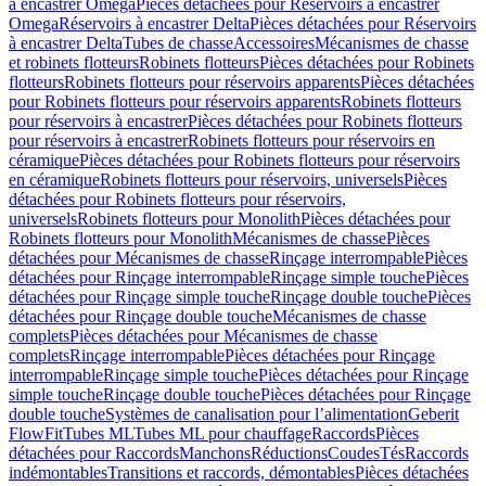
à encastrer Omega
Pièces détachées pour Réservoirs à encastrer
Omega
Réservoirs à encastrer Delta
Pièces détachées pour Réservoirs
à encastrer Delta
Tubes de chasse
Accessoires
Mécanismes de chasse
et robinets flotteurs
Robinets flotteurs
Pièces détachées pour Robinets
flotteurs
Robinets flotteurs pour réservoirs apparents
Pièces détachées
pour Robinets flotteurs pour réservoirs apparents
Robinets flotteurs
pour réservoirs à encastrer
Pièces détachées pour Robinets flotteurs
pour réservoirs à encastrer
Robinets flotteurs pour réservoirs en
céramique
Pièces détachées pour Robinets flotteurs pour réservoirs
en céramique
Robinets flotteurs pour réservoirs, universels
Pièces
détachées pour Robinets flotteurs pour réservoirs,
universels
Robinets flotteurs pour Monolith
Pièces détachées pour
Robinets flotteurs pour Monolith
Mécanismes de chasse
Pièces
détachées pour Mécanismes de chasse
Rinçage interrompable
Pièces
détachées pour Rinçage interrompable
Rinçage simple touche
Pièces
détachées pour Rinçage simple touche
Rinçage double touche
Pièces
détachées pour Rinçage double touche
Mécanismes de chasse
complets
Pièces détachées pour Mécanismes de chasse
complets
Rinçage interrompable
Pièces détachées pour Rinçage
interrompable
Rinçage simple touche
Pièces détachées pour Rinçage
simple touche
Rinçage double touche
Pièces détachées pour Rinçage
double touche
Systèmes de canalisation pour l’alimentation
Geberit
FlowFit
Tubes ML
Tubes ML pour chauffage
Raccords
Pièces
détachées pour Raccords
Manchons
Réductions
Coudes
Tés
Raccords
indémontables
Transitions et raccords, démontables
Pièces détachées