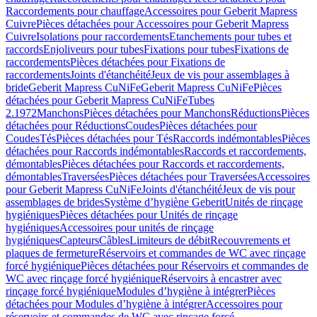
Raccordements pour chauffage
Accessoires pour Geberit Mapress
Cuivre
Pièces détachées pour Accessoires pour Geberit Mapress
Cuivre
Isolations pour raccordements
Etanchements pour tubes et
raccords
Enjoliveurs pour tubes
Fixations pour tubes
Fixations de
raccordements
Pièces détachées pour Fixations de
raccordements
Joints d'étanchéité
Jeux de vis pour assemblages à
bride
Geberit Mapress CuNiFe
Geberit Mapress CuNiFe
Pièces
détachées pour Geberit Mapress CuNiFe
Tubes
2.1972
Manchons
Pièces détachées pour Manchons
Réductions
Pièces
détachées pour Réductions
Coudes
Pièces détachées pour
Coudes
Tés
Pièces détachées pour Tés
Raccords indémontables
Pièces
détachées pour Raccords indémontables
Raccords et raccordements,
démontables
Pièces détachées pour Raccords et raccordements,
démontables
Traversées
Pièces détachées pour Traversées
Accessoires
pour Geberit Mapress CuNiFe
Joints d'étanchéité
Jeux de vis pour
assemblages de brides
Système d’hygiène Geberit
Unités de rinçage
hygiéniques
Pièces détachées pour Unités de rinçage
hygiéniques
Accessoires pour unités de rinçage
hygiéniques
Capteurs
Câbles
Limiteurs de débit
Recouvrements et
plaques de fermeture
Réservoirs et commandes de WC avec rinçage
forcé hygiénique
Pièces détachées pour Réservoirs et commandes de
WC avec rinçage forcé hygiénique
Réservoirs à encastrer avec
rinçage forcé hygiénique
Modules d’hygiène à intégrer
Pièces
détachées pour Modules d’hygiène à intégrer
Accessoires pour
réservoirs et commandes de WC avec rinçage forcé