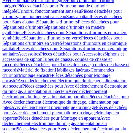
Avec commande d'urinoir intégrée
Pour commande d'urinoir
intégrée
Pièces détachées pour Pour commande d'urinoir
intégrée
Urinoirs, fonctionnement sans eau
Pièces détachées pour
Urinoirs, fonctionnement sans eau
Sans abattant
Pièces détachées
pour Sans abattant
Séparations d’urinoirs
Pièces détachées pour
Séparations d’urinoirs
Séparations d’urinoirs en matière
synthétique
Pièces détachées pour Séparations d’urinoirs en matière
synthétique
Séparations d’urinoirs en verre
Pièces détachées pour
Séparations d’urinoirs en verre
Séparations d’urinoirs en céramique
sanitaire
Pièces détachées pour Séparations d’urinoirs en céramique
sanitaire
Accessoires
Pièces détachées pour Accessoires
Siphons et
accessoires de siphon
Tubes de chasse, coudes de chasse et
raccords
Pièces détachées pour Tubes de chasse, coudes de chasse et
raccords
Matériel de fixation
Habillages latéraux
Commandes
dʼurinoir
Montage encastré
Pièces détachées pour Montage
encastré
Avec déclenchement électronique du rinçage, alimentation
sur secteur
Pièces détachées pour Avec déclenchement électronique
du rinçage, alimentation sur secteur
Avec déclenchement
électronique du rinçage, alimentation par piles
Pièces détachées pour
Avec déclenchement électronique du rinçage, alimentation par
piles
Avec déclenchement pneumatique du rinçage
Pièces détachées
pour Avec déclenchement pneumatique du rinçage
Montage en
apparent
Pièces détachées pour Montage en apparent
Avec
déclenchement électronique du rinçage, alimentation sur
secteur
Pièces détachées pour Avec déclenchement électronique du