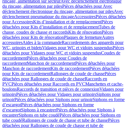
rinçage, alimentation sur secteur
Avec déclenchement électronique
du rinçage, alimentation par piles
Pièces détachées pour Avec
déclenchement électronique du rinçage, alimentation par piles
Avec
déclenchement pneumatique du rinçage
Accessoires
Pièces détachées
pour Accessoires
Kits d’installation et de remplacement
Pièces
détachées pour Kits d’installation et de remplacement
Tubes de
chasse, coudes de chasse et raccords
Kits de rénovation
Pièces
détachées pour Kits de rénovation
Plaques de fermeture
Autres
accessoires
Aides à la commande
Raccordements des appareils pour
WC, urinoirs et bidets
Vidages pour WC et vidoirs suspendus
Pièces
détachées pour Vidages pour WC et vidoirs suspendus
Coudes de
raccordement
Pièces détachées pour Coudes de
raccordement
Manchon de raccordement
Pièces détachées pour
Manchon de raccordement
Kits de raccordement
Pièces détachées
pour Kits de raccordement
Rallonges de coude de chasse
Pièces
détachées pour Rallonges de coude de chasse
Raccords en
PVC
Pièces détachées pour Raccords en PVC
Manchettes et cache-
boulons
Raccords de transition et pièces de connexion
Vidages pour
urinoirs
Pièces détachées pour Vidages pour urinoirs
Siphons pour
urinoir
Pièces détachées pour Siphons pour urinoir
Siphons en forme
d’escargot
Pièces détachées pour Siphons en forme
d’escargot
Siphons à encastrer
Pièces détachées pour Siphons à
encastrer
Siphons en tube coudé
Pièces détachées pour Siphons en
tube coudé
Rallonges de coude de chasse et tube de chasse
Pièces
détachées pour Rallonges de coude de chasse et tube de