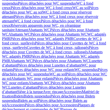
suspendus
Pièces détachées pour WC suspendus
WC à fond
creux
Pièces détachées pour WC à fond creux
WC au sol
Pièces
détachées pour WC au sol
WC à fond creux pour réservoir
attenant
Pièces détachées pour WC à fond creux pour réservoir
attenant
WC à fond creux
Pièces détachées pour WC à fond
creux
Réservoirs apparents pour WC, en céramique
sanitaire
Attenant
Abattants WC
Pièces détachées pour Abattants
WC
Abattants WC
Pièces détachées pour Abattants WC
WC adaptés
PMR
Pièces détachées pour WC adaptés PMR
Cuvettes de WC à
fond creux, surélevés
Pièces détachées pour Cuvettes de WC à fond
creux, surélevés
Cuvettes de WC à fond creux, rallongés
Pièces
détachées pour Cuvettes de WC à fond creux, rallongés
Abattants
WC adaptés PMR
Pièces détachées pour Abattants WC adaptés
PMR
Abattants WC
Pièces détachées pour Abattants WC
Lunettes
d’abattant
Pièces détachées pour Lunettes d’abattant
WC pour
enfants
Pièces détachées pour WC pour enfants
WC suspendus
Pièces
détachées pour WC suspendus
WC au sol
Pièces détachées pour WC
au sol
Abattants WC pour enfants
Pièces détachées pour Abattants
WC pour enfants
Abattants WC
Pièces détachées pour Abattants
WC
Lunettes d’abattant
Pièces détachées pour Lunettes
d’abattant
Siège à la turque
Avec rinçage
Accessoires
Matériel de
fixation
Bidets
Bidets suspendus
Pièces détachées pour Bidets
suspendus
Bidets au sol
Pièces détachées pour Bidets au
sol
Accessoires
Pièces détachées pour Accessoires
Plaques de
déclenchement et commandes de WC
Plaques de