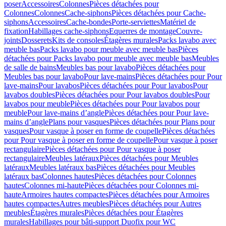
poser
Accessoires
Colonnes
Pièces détachées pour
Colonnes
Colonnes
Cache-siphons
Pièces détachées pour Cache-
siphons
Accessoires
Cache-bondes
Porte-serviettes
Matériel de
fixation
Habillages cache-siphons
Equerres de montage
Couvre-
joints
Dosserets
Kits de consoles
Étagères murales
Packs lavabo avec
meuble bas
Packs lavabo pour meuble avec meuble bas
Pièces
détachées pour Packs lavabo pour meuble avec meuble bas
Meubles
de salle de bains
Meubles bas pour lavabo
Pièces détachées pour
Meubles bas pour lavabo
Pour lave-mains
Pièces détachées pour Pour
lave-mains
Pour lavabos
Pièces détachées pour Pour lavabos
Pour
lavabos doubles
Pièces détachées pour Pour lavabos doubles
Pour
lavabos pour meuble
Pièces détachées pour Pour lavabos pour
meuble
Pour lave-mains d’angle
Pièces détachées pour Pour lave-
mains d’angle
Plans pour vasques
Pièces détachées pour Plans pour
vasques
Pour vasque à poser en forme de coupelle
Pièces détachées
pour Pour vasque à poser en forme de coupelle
Pour vasque à poser
rectangulaire
Pièces détachées pour Pour vasque à poser
rectangulaire
Meubles latéraux
Pièces détachées pour Meubles
latéraux
Meubles latéraux bas
Pièces détachées pour Meubles
latéraux bas
Colonnes hautes
Pièces détachées pour Colonnes
hautes
Colonnes mi-haute
Pièces détachées pour Colonnes mi-
haute
Armoires hautes compactes
Pièces détachées pour Armoires
hautes compactes
Autres meubles
Pièces détachées pour Autres
meubles
Étagères murales
Pièces détachées pour Étagères
murales
Habillages pour bâti-support Duofix pour WC