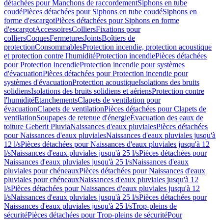
détachées pour Manchons de raccordement
Siphons en tube
coudé
Pièces détachées pour Siphons en tube coudé
Siphons en
forme d'escargot
Pièces détachées pour Siphons en forme
d'escargot
Accessoires
Colliers
Fixations pour
colliers
Coques
Fermetures
Joints
Boîtiers de
protection
Consommables
Protection incendie, protection acoustique
et protection contre l'humidité
Protection incendie
Pièces détachées
pour Protection incendie
Protection incendie pour systèmes
d'évacuation
Pièces détachées pour Protection incendie pour
systèmes d'évacuation
Protection acoustique
Isolations des bruits
solidiens
Isolations des bruits solidiens et aériens
Protection contre
l'humidité
Etanchements
Clapets de ventilation pour
évacuation
Clapets de ventilation
Pièces détachées pour Clapets de
ventilation
Soupapes de retenue d'énergie
Évacuation des eaux de
toiture Geberit Pluvia
Naissances d'eaux pluviales
Pièces détachées
pour Naissances d'eaux pluviales
Naissances d'eaux pluviales jusqu'à
12 l/s
Pièces détachées pour Naissances d'eaux pluviales jusqu'à 12
l/s
Naissances d'eaux pluviales jusqu'à 25 l/s
Pièces détachées pour
Naissances d'eaux pluviales jusqu'à 25 l/s
Naissances d'eaux
pluviales pour chéneaux
Pièces détachées pour Naissances d'eaux
pluviales pour chéneaux
Naissances d'eaux pluviales jusqu'à 12
l/s
Pièces détachées pour Naissances d'eaux pluviales jusqu'à 12
l/s
Naissances d'eaux pluviales jusqu'à 25 l/s
Pièces détachées pour
Naissances d'eaux pluviales jusqu'à 25 l/s
Trop-pleins de
sécurité
Pièces détachées pour Trop-pleins de sécurité
Pour