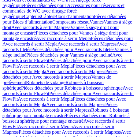
hygiénique
Pièces détachées pour Accessoires pour réservoirs et
commandes de WC avec rinçage forcé
hygiénique
Capteurs
Câbles
Blocs d’alimentation
Pièces détachées
pour Blocs d’alimentation
Composants réseau
Vannes
Vannes à siège
droit
Avec raccords à sertir Mapress
Vannes à siège droit pour
montage encastré
Pièces détachées pour Vannes à siège droit pour
montage encastré
Avec raccords à sertir Mepla
Pièces détachées pour
Avec raccords à sertir Mepla
Avec raccords à sertir Mapress
Avec
raccords filetés
Pièces détachées pour Avec raccords filetés
Vannes à
siège incliné
Pièces détachées pour Vannes à siège incliné
Avec
raccords à sertir FlowFit
Pièces détachées pour Avec raccords à sertir
FlowFit
Avec raccords à sertir Mepla
Pièces détachées pour Avec
raccords à sertir Mepla
Avec raccords à sertir Mapress
Pièces
détachées pour Avec raccords à sertir Mapress
Vannes de
prélèvement
Robinets de vidange
Robinets à boisseau
sphérique
Pièces détachées pour Robinets à boisseau sphérique
Avec
raccords à sertir FlowFit
Pièces détachées pour Avec raccords à sertir
FlowFit
Avec raccords à sertir Mepla
Pièces détachées pour Avec
raccords à sertir Mepla
Avec raccords à sertir Mapress
Pièces
détachées pour Avec raccords à sertir Mapress
Robinets à boisseau
sphérique pour montage encastré
Pièces détachées pour Robinets à
boisseau sphérique pour montage encastré
Avec raccords à sertir
FlowFit
Avec raccords à sertir Mepla
Avec raccords à sertir
Mapress
Pièces détachées pour Avec raccords à sertir Mapress
Avec