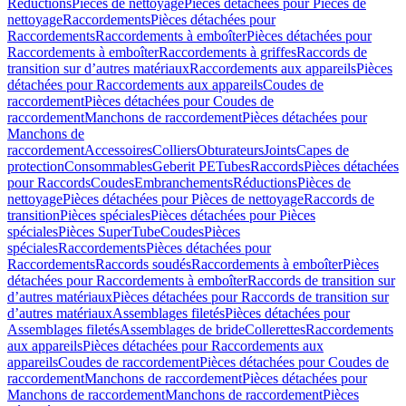
Réductions
Pièces de nettoyage
Pièces détachées pour Pièces de
nettoyage
Raccordements
Pièces détachées pour
Raccordements
Raccordements à emboîter
Pièces détachées pour
Raccordements à emboîter
Raccordements à griffes
Raccords de
transition sur d’autres matériaux
Raccordements aux appareils
Pièces
détachées pour Raccordements aux appareils
Coudes de
raccordement
Pièces détachées pour Coudes de
raccordement
Manchons de raccordement
Pièces détachées pour
Manchons de
raccordement
Accessoires
Colliers
Obturateurs
Joints
Capes de
protection
Consommables
Geberit PE
Tubes
Raccords
Pièces détachées
pour Raccords
Coudes
Embranchements
Réductions
Pièces de
nettoyage
Pièces détachées pour Pièces de nettoyage
Raccords de
transition
Pièces spéciales
Pièces détachées pour Pièces
spéciales
Pièces SuperTube
Coudes
Pièces
spéciales
Raccordements
Pièces détachées pour
Raccordements
Raccords soudés
Raccordements à emboîter
Pièces
détachées pour Raccordements à emboîter
Raccords de transition sur
d’autres matériaux
Pièces détachées pour Raccords de transition sur
d’autres matériaux
Assemblages filetés
Pièces détachées pour
Assemblages filetés
Assemblages de bride
Collerettes
Raccordements
aux appareils
Pièces détachées pour Raccordements aux
appareils
Coudes de raccordement
Pièces détachées pour Coudes de
raccordement
Manchons de raccordement
Pièces détachées pour
Manchons de raccordement
Manchons de raccordement
Pièces