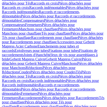
détachées pour Tés
Raccords en croix
Pièces détachées pour
Raccords en croix
Raccords indémontables
Pièces détachées pour
Raccords indémontables
Raccords et raccordements,
démontables
Pièces détachées pour Raccords et raccordements,
démontables
Compensateurs
Pièces détachées pour
Compensateurs
Fermetures
Pièces détachées pour
Fermetures
Manchons pour chauffage
Pièces détachées pour
Manchons pour chauffage
Tés pour chauffage
Pièces détachées pour
Tés pour chauffage
Raccordements pour chauffage
Pièces détachées
pour Raccordements pour chauffage
Accessoires pour Geberit
Mapress Acier Carbone
Etanchements pour tubes et
raccords
Enjoliveurs pour tubes
Fixations pour tubes
Fixations de
raccordements
Joints d'étanchéité
Jeux de vis pour assemblages à
bride
Geberit Mapress Cuivre
Geberit Mapress Cuivre
Pièces
détachées pour Geberit Mapress Cuivre
Manchons
Pièces détachées
pour Manchons
Réductions
Pièces détachées pour
Réductions
Coudes
Pièces détachées pour Coudes
Tés
Pièces
détachées pour Tés
Raccords en croix
Pièces détachées pour
Raccords en croix
Raccords indémontables
Pièces détachées pour
Raccords indémontables
Raccords et raccordements,
démontables
Pièces détachées pour Raccords et raccordements,
démontables
Fermetures
Pièces détachées pour
Fermetures
Raccordements
Pièces détachées pour Raccordements
Tés
pour chauffage
Pièces détachées pour Tés pour
chauffage
Raccordements pour chauffage
Pièces détachées pour