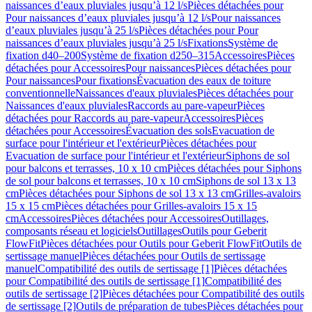
naissances d’eaux pluviales jusqu’à 12 l/s
Pièces détachées pour
Pour naissances d’eaux pluviales jusqu’à 12 l/s
Pour naissances
d’eaux pluviales jusqu’à 25 l/s
Pièces détachées pour Pour
naissances d’eaux pluviales jusqu’à 25 l/s
Fixations
Système de
fixation d40–200
Système de fixation d250–315
Accessoires
Pièces
détachées pour Accessoires
Pour naissances
Pièces détachées pour
Pour naissances
Pour fixations
Évacuation des eaux de toiture
conventionnelle
Naissances d'eaux pluviales
Pièces détachées pour
Naissances d'eaux pluviales
Raccords au pare-vapeur
Pièces
détachées pour Raccords au pare-vapeur
Accessoires
Pièces
détachées pour Accessoires
Évacuation des sols
Evacuation de
surface pour l'intérieur et l'extérieur
Pièces détachées pour
Evacuation de surface pour l'intérieur et l'extérieur
Siphons de sol
pour balcons et terrasses, 10 x 10 cm
Pièces détachées pour Siphons
de sol pour balcons et terrasses, 10 x 10 cm
Siphons de sol 13 x 13
cm
Pièces détachées pour Siphons de sol 13 x 13 cm
Grilles-avaloirs
15 x 15 cm
Pièces détachées pour Grilles-avaloirs 15 x 15
cm
Accessoires
Pièces détachées pour Accessoires
Outillages,
composants réseau et logiciels
Outillages
Outils pour Geberit
FlowFit
Pièces détachées pour Outils pour Geberit FlowFit
Outils de
sertissage manuel
Pièces détachées pour Outils de sertissage
manuel
Compatibilité des outils de sertissage [1]
Pièces détachées
pour Compatibilité des outils de sertissage [1]
Compatibilité des
outils de sertissage [2]
Pièces détachées pour Compatibilité des outils
de sertissage [2]
Outils de préparation de tubes
Pièces détachées pour