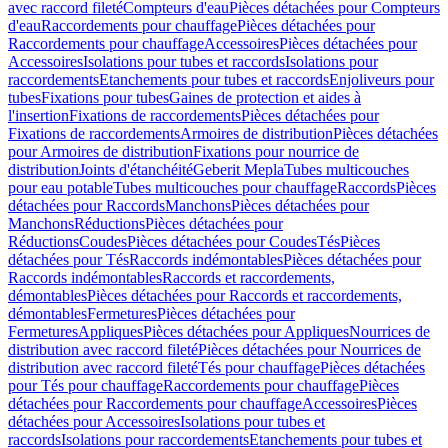
avec raccord fileté
Compteurs d'eau
Pièces détachées pour Compteurs
d'eau
Raccordements pour chauffage
Pièces détachées pour
Raccordements pour chauffage
Accessoires
Pièces détachées pour
Accessoires
Isolations pour tubes et raccords
Isolations pour
raccordements
Etanchements pour tubes et raccords
Enjoliveurs pour
tubes
Fixations pour tubes
Gaines de protection et aides à
l'insertion
Fixations de raccordements
Pièces détachées pour
Fixations de raccordements
Armoires de distribution
Pièces détachées
pour Armoires de distribution
Fixations pour nourrice de
distribution
Joints d'étanchéité
Geberit Mepla
Tubes multicouches
pour eau potable
Tubes multicouches pour chauffage
Raccords
Pièces
détachées pour Raccords
Manchons
Pièces détachées pour
Manchons
Réductions
Pièces détachées pour
Réductions
Coudes
Pièces détachées pour Coudes
Tés
Pièces
détachées pour Tés
Raccords indémontables
Pièces détachées pour
Raccords indémontables
Raccords et raccordements,
démontables
Pièces détachées pour Raccords et raccordements,
démontables
Fermetures
Pièces détachées pour
Fermetures
Appliques
Pièces détachées pour Appliques
Nourrices de
distribution avec raccord fileté
Pièces détachées pour Nourrices de
distribution avec raccord fileté
Tés pour chauffage
Pièces détachées
pour Tés pour chauffage
Raccordements pour chauffage
Pièces
détachées pour Raccordements pour chauffage
Accessoires
Pièces
détachées pour Accessoires
Isolations pour tubes et
raccords
Isolations pour raccordements
Etanchements pour tubes et