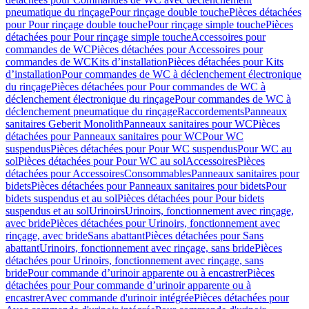
pneumatique du rinçage
Pour rinçage double touche
Pièces détachées
pour Pour rinçage double touche
Pour rinçage simple touche
Pièces
détachées pour Pour rinçage simple touche
Accessoires pour
commandes de WC
Pièces détachées pour Accessoires pour
commandes de WC
Kits d’installation
Pièces détachées pour Kits
d’installation
Pour commandes de WC à déclenchement électronique
du rinçage
Pièces détachées pour Pour commandes de WC à
déclenchement électronique du rinçage
Pour commandes de WC à
déclenchement pneumatique du rinçage
Raccordements
Panneaux
sanitaires Geberit Monolith
Panneaux sanitaires pour WC
Pièces
détachées pour Panneaux sanitaires pour WC
Pour WC
suspendus
Pièces détachées pour Pour WC suspendus
Pour WC au
sol
Pièces détachées pour Pour WC au sol
Accessoires
Pièces
détachées pour Accessoires
Consommables
Panneaux sanitaires pour
bidets
Pièces détachées pour Panneaux sanitaires pour bidets
Pour
bidets suspendus et au sol
Pièces détachées pour Pour bidets
suspendus et au sol
Urinoirs
Urinoirs, fonctionnement avec rinçage,
avec bride
Pièces détachées pour Urinoirs, fonctionnement avec
rinçage, avec bride
Sans abattant
Pièces détachées pour Sans
abattant
Urinoirs, fonctionnement avec rinçage, sans bride
Pièces
détachées pour Urinoirs, fonctionnement avec rinçage, sans
bride
Pour commande d’urinoir apparente ou à encastrer
Pièces
détachées pour Pour commande d’urinoir apparente ou à
encastrer
Avec commande d'urinoir intégrée
Pièces détachées pour