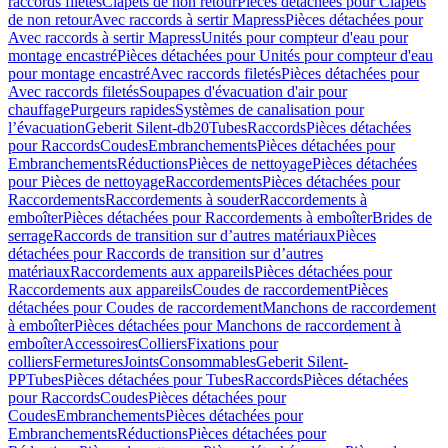
raccords filetés
Clapets de non retour
Pièces détachées pour Clapets
de non retour
Avec raccords à sertir Mapress
Pièces détachées pour
Avec raccords à sertir Mapress
Unités pour compteur d'eau pour
montage encastré
Pièces détachées pour Unités pour compteur d'eau
pour montage encastré
Avec raccords filetés
Pièces détachées pour
Avec raccords filetés
Soupapes d'évacuation d'air pour
chauffage
Purgeurs rapides
Systèmes de canalisation pour
l’évacuation
Geberit Silent-db20
Tubes
Raccords
Pièces détachées
pour Raccords
Coudes
Embranchements
Pièces détachées pour
Embranchements
Réductions
Pièces de nettoyage
Pièces détachées
pour Pièces de nettoyage
Raccordements
Pièces détachées pour
Raccordements
Raccordements à souder
Raccordements à
emboîter
Pièces détachées pour Raccordements à emboîter
Brides de
serrage
Raccords de transition sur d’autres matériaux
Pièces
détachées pour Raccords de transition sur d’autres
matériaux
Raccordements aux appareils
Pièces détachées pour
Raccordements aux appareils
Coudes de raccordement
Pièces
détachées pour Coudes de raccordement
Manchons de raccordement
à emboîter
Pièces détachées pour Manchons de raccordement à
emboîter
Accessoires
Colliers
Fixations pour
colliers
Fermetures
Joints
Consommables
Geberit Silent-
PP
Tubes
Pièces détachées pour Tubes
Raccords
Pièces détachées
pour Raccords
Coudes
Pièces détachées pour
Coudes
Embranchements
Pièces détachées pour
Embranchements
Réductions
Pièces détachées pour