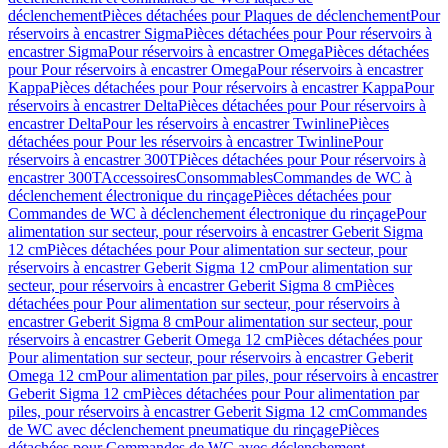
déclenchement
Pièces détachées pour Plaques de déclenchement
Pour
réservoirs à encastrer Sigma
Pièces détachées pour Pour réservoirs à
encastrer Sigma
Pour réservoirs à encastrer Omega
Pièces détachées
pour Pour réservoirs à encastrer Omega
Pour réservoirs à encastrer
Kappa
Pièces détachées pour Pour réservoirs à encastrer Kappa
Pour
réservoirs à encastrer Delta
Pièces détachées pour Pour réservoirs à
encastrer Delta
Pour les réservoirs à encastrer Twinline
Pièces
détachées pour Pour les réservoirs à encastrer Twinline
Pour
réservoirs à encastrer 300T
Pièces détachées pour Pour réservoirs à
encastrer 300T
Accessoires
Consommables
Commandes de WC à
déclenchement électronique du rinçage
Pièces détachées pour
Commandes de WC à déclenchement électronique du rinçage
Pour
alimentation sur secteur, pour réservoirs à encastrer Geberit Sigma
12 cm
Pièces détachées pour Pour alimentation sur secteur, pour
réservoirs à encastrer Geberit Sigma 12 cm
Pour alimentation sur
secteur, pour réservoirs à encastrer Geberit Sigma 8 cm
Pièces
détachées pour Pour alimentation sur secteur, pour réservoirs à
encastrer Geberit Sigma 8 cm
Pour alimentation sur secteur, pour
réservoirs à encastrer Geberit Omega 12 cm
Pièces détachées pour
Pour alimentation sur secteur, pour réservoirs à encastrer Geberit
Omega 12 cm
Pour alimentation par piles, pour réservoirs à encastrer
Geberit Sigma 12 cm
Pièces détachées pour Pour alimentation par
piles, pour réservoirs à encastrer Geberit Sigma 12 cm
Commandes
de WC avec déclenchement pneumatique du rinçage
Pièces
détachées pour Commandes de WC avec déclenchement