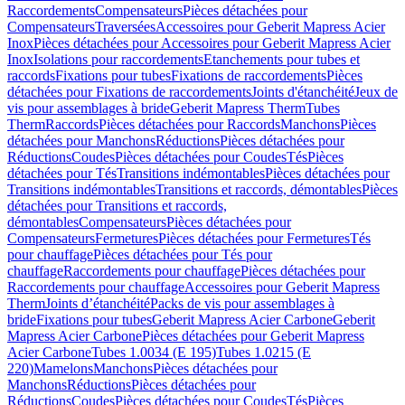
Raccordements
Compensateurs
Pièces détachées pour
Compensateurs
Traversées
Accessoires pour Geberit Mapress Acier
Inox
Pièces détachées pour Accessoires pour Geberit Mapress Acier
Inox
Isolations pour raccordements
Etanchements pour tubes et
raccords
Fixations pour tubes
Fixations de raccordements
Pièces
détachées pour Fixations de raccordements
Joints d'étanchéité
Jeux de
vis pour assemblages à bride
Geberit Mapress Therm
Tubes
Therm
Raccords
Pièces détachées pour Raccords
Manchons
Pièces
détachées pour Manchons
Réductions
Pièces détachées pour
Réductions
Coudes
Pièces détachées pour Coudes
Tés
Pièces
détachées pour Tés
Transitions indémontables
Pièces détachées pour
Transitions indémontables
Transitions et raccords, démontables
Pièces
détachées pour Transitions et raccords,
démontables
Compensateurs
Pièces détachées pour
Compensateurs
Fermetures
Pièces détachées pour Fermetures
Tés
pour chauffage
Pièces détachées pour Tés pour
chauffage
Raccordements pour chauffage
Pièces détachées pour
Raccordements pour chauffage
Accessoires pour Geberit Mapress
Therm
Joints d’étanchéité
Packs de vis pour assemblages à
bride
Fixations pour tubes
Geberit Mapress Acier Carbone
Geberit
Mapress Acier Carbone
Pièces détachées pour Geberit Mapress
Acier Carbone
Tubes 1.0034 (E 195)
Tubes 1.0215 (E
220)
Mamelons
Manchons
Pièces détachées pour
Manchons
Réductions
Pièces détachées pour
Réductions
Coudes
Pièces détachées pour Coudes
Tés
Pièces