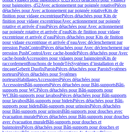
pour baignoires, d52
Avec actionnement par poignée rotative
Pièces
détachées pour Avec actionnement par poignée rotative
Kits de
finition pour vidage excentrique
Pièces détachées pour Kits de
finition pour vidage excentrique
Avec actionnement par poignée
rotative et arrivée d’eau
Pièces détachées pour Avec actionnement
par poignée rotative et arrivée d’eau
Kits de finition pour vidage
excentrique et arrivée d’eau
Pièces détachées pour Kits de finition
pour vidage excentrique et arrivée d’eau
Avec déclenchement par
pression PushControl
Pièces détachées pour Avec déclenchement par
pression PushControl
Avec cache-bonde
Pièces détachées pour Avec
cache-bonde
Accessoires pour vidages pour baignoires
Kits de
raccordement
Bouchons de bonde
Tés
Systèmes d’installation et de
rinçage
Geberit Duofix
Parois
Pièces détachées pour Parois
Systèmes
porteurs
Pièces détachées pour Systèmes
porteurs
Habillages
Accessoires
Pièces détachées pour
Accessoires
Bâti-supports
Pièces détachées pour Bâti-supports
Bâti-
supports pour WC
Pièces détachées pour Bâti-supports pour
WC
Bâti-supports pour lavabos
Pièces détachées pour Bâti-supports
pour lavabos
Bâti-supports pour bidets
Pièces détachées pour Bâti-
supports pour bidets
Bâti-supports pour urinoirs
Pièces détachées
pour Bâti-supports pour urinoirs
Bâti-supports pour douches avec
évacuation murale
Pièces détachées pour Bâti-supports pour douches
avec évacuation murale
Bâti-supports pour douches et
baignoires
Pièces détachées pour Bâti-supports pour douches et