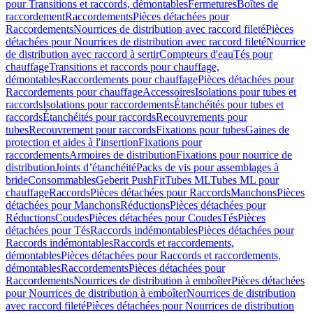
pour Transitions et raccords, démontables
Fermetures
Boîtes de
raccordement
Raccordements
Pièces détachées pour
Raccordements
Nourrices de distribution avec raccord fileté
Pièces
détachées pour Nourrices de distribution avec raccord fileté
Nourrice
de distribution avec raccord à sertir
Compteurs d'eau
Tés pour
chauffage
Transitions et raccords pour chauffage,
démontables
Raccordements pour chauffage
Pièces détachées pour
Raccordements pour chauffage
Accessoires
Isolations pour tubes et
raccords
Isolations pour raccordements
Étanchéités pour tubes et
raccords
Étanchéités pour raccords
Recouvrements pour
tubes
Recouvrement pour raccords
Fixations pour tubes
Gaines de
protection et aides à l'insertion
Fixations pour
raccordements
Armoires de distribution
Fixations pour nourrice de
distribution
Joints d’étanchéité
Packs de vis pour assemblages à
bride
Consommables
Geberit PushFit
Tubes ML
Tubes ML pour
chauffage
Raccords
Pièces détachées pour Raccords
Manchons
Pièces
détachées pour Manchons
Réductions
Pièces détachées pour
Réductions
Coudes
Pièces détachées pour Coudes
Tés
Pièces
détachées pour Tés
Raccords indémontables
Pièces détachées pour
Raccords indémontables
Raccords et raccordements,
démontables
Pièces détachées pour Raccords et raccordements,
démontables
Raccordements
Pièces détachées pour
Raccordements
Nourrices de distribution à emboîter
Pièces détachées
pour Nourrices de distribution à emboîter
Nourrices de distribution
avec raccord fileté
Pièces détachées pour Nourrices de distribution