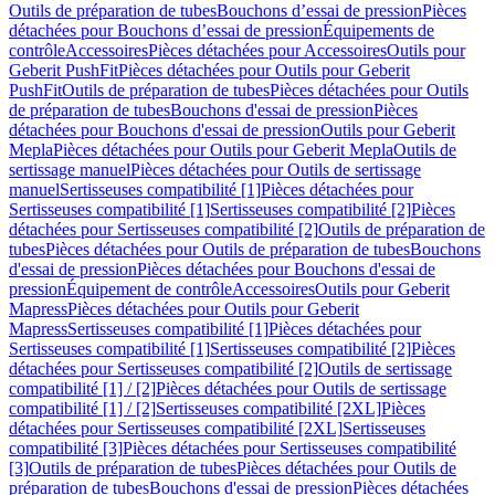
Outils de préparation de tubes
Bouchons d’essai de pression
Pièces
détachées pour Bouchons d’essai de pression
Équipements de
contrôle
Accessoires
Pièces détachées pour Accessoires
Outils pour
Geberit PushFit
Pièces détachées pour Outils pour Geberit
PushFit
Outils de préparation de tubes
Pièces détachées pour Outils
de préparation de tubes
Bouchons d'essai de pression
Pièces
détachées pour Bouchons d'essai de pression
Outils pour Geberit
Mepla
Pièces détachées pour Outils pour Geberit Mepla
Outils de
sertissage manuel
Pièces détachées pour Outils de sertissage
manuel
Sertisseuses compatibilité [1]
Pièces détachées pour
Sertisseuses compatibilité [1]
Sertisseuses compatibilité [2]
Pièces
détachées pour Sertisseuses compatibilité [2]
Outils de préparation de
tubes
Pièces détachées pour Outils de préparation de tubes
Bouchons
d'essai de pression
Pièces détachées pour Bouchons d'essai de
pression
Équipement de contrôle
Accessoires
Outils pour Geberit
Mapress
Pièces détachées pour Outils pour Geberit
Mapress
Sertisseuses compatibilité [1]
Pièces détachées pour
Sertisseuses compatibilité [1]
Sertisseuses compatibilité [2]
Pièces
détachées pour Sertisseuses compatibilité [2]
Outils de sertissage
compatibilité [1] / [2]
Pièces détachées pour Outils de sertissage
compatibilité [1] / [2]
Sertisseuses compatibilité [2XL]
Pièces
détachées pour Sertisseuses compatibilité [2XL]
Sertisseuses
compatibilité [3]
Pièces détachées pour Sertisseuses compatibilité
[3]
Outils de préparation de tubes
Pièces détachées pour Outils de
préparation de tubes
Bouchons d'essai de pression
Pièces détachées