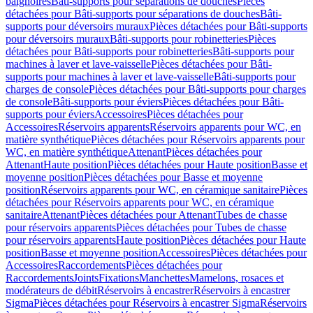
baignoires
Bâti-supports pour séparations de douches
Pièces
détachées pour Bâti-supports pour séparations de douches
Bâti-
supports pour déversoirs muraux
Pièces détachées pour Bâti-supports
pour déversoirs muraux
Bâti-supports pour robinetteries
Pièces
détachées pour Bâti-supports pour robinetteries
Bâti-supports pour
machines à laver et lave-vaisselle
Pièces détachées pour Bâti-
supports pour machines à laver et lave-vaisselle
Bâti-supports pour
charges de console
Pièces détachées pour Bâti-supports pour charges
de console
Bâti-supports pour éviers
Pièces détachées pour Bâti-
supports pour éviers
Accessoires
Pièces détachées pour
Accessoires
Réservoirs apparents
Réservoirs apparents pour WC, en
matière synthétique
Pièces détachées pour Réservoirs apparents pour
WC, en matière synthétique
Attenant
Pièces détachées pour
Attenant
Haute position
Pièces détachées pour Haute position
Basse et
moyenne position
Pièces détachées pour Basse et moyenne
position
Réservoirs apparents pour WC, en céramique sanitaire
Pièces
détachées pour Réservoirs apparents pour WC, en céramique
sanitaire
Attenant
Pièces détachées pour Attenant
Tubes de chasse
pour réservoirs apparents
Pièces détachées pour Tubes de chasse
pour réservoirs apparents
Haute position
Pièces détachées pour Haute
position
Basse et moyenne position
Accessoires
Pièces détachées pour
Accessoires
Raccordements
Pièces détachées pour
Raccordements
Joints
Fixations
Manchettes
Mamelons, rosaces et
modérateurs de débit
Réservoirs à encastrer
Réservoirs à encastrer
Sigma
Pièces détachées pour Réservoirs à encastrer Sigma
Réservoirs