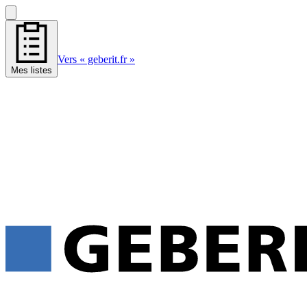
Vers « geberit.fr »
Mes listes