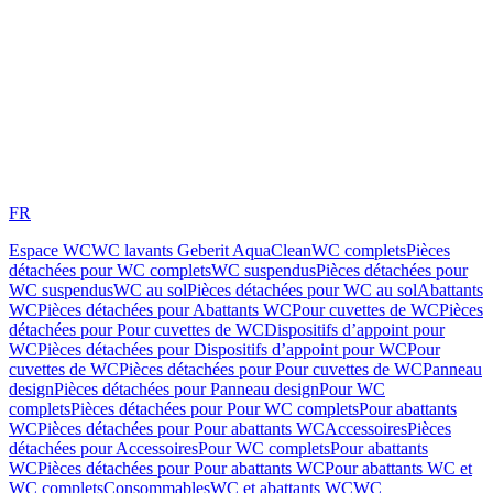
FR
Espace WC
WC lavants Geberit AquaClean
WC complets
Pièces
détachées pour WC complets
WC suspendus
Pièces détachées pour
WC suspendus
WC au sol
Pièces détachées pour WC au sol
Abattants
WC
Pièces détachées pour Abattants WC
Pour cuvettes de WC
Pièces
détachées pour Pour cuvettes de WC
Dispositifs d’appoint pour
WC
Pièces détachées pour Dispositifs d’appoint pour WC
Pour
cuvettes de WC
Pièces détachées pour Pour cuvettes de WC
Panneau
design
Pièces détachées pour Panneau design
Pour WC
complets
Pièces détachées pour Pour WC complets
Pour abattants
WC
Pièces détachées pour Pour abattants WC
Accessoires
Pièces
détachées pour Accessoires
Pour WC complets
Pour abattants
WC
Pièces détachées pour Pour abattants WC
Pour abattants WC et
WC complets
Consommables
WC et abattants WC
WC