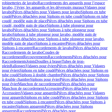
robinetteries de lavabo
Raccordements des appareils pour l’espace
lavabo, l’évier, les appareils et les déversoirs muraux
Vidages pour
lavabo
Pièces détachées pour Vidages pour lavabo
Siphons en tube
coudé
Pièces détachées pour Siphons en tube coudé
Siphons en tube
coudé, modèle gain de place
Pièces détachées pour Siphons en tube
coudé, modèle gain de place
Siphons à tube plongeur pour
lavabo
Pièces détachées pour Siphons à tube plongeur pour
lavabo
Siphons à tube plongeur pour lavabo, modèle gain de
place
Pièces détachées pour Siphons à tube plongeur pour lavabo,
modèle gain de place
Siphons à encastrer
Pièces détachées pour
Siphons à encastrer
Raccordements de lavabo
Pièces détachées pour
Raccordements de lavabo
Coudes de
raccordement
Recouvrements
Raccordements
Pièces détachées pour
Raccordements
Joints
Douilles à braser
Tubes de trop-
plein
Rallonges
Vidages pour éviers
Pièces détachées pour Vidages
pour éviers
Siphons en tube coudé
Pièces détachées pour Siphons en
tube coudé
Siphons à double chambre
Pièces détachées pour Siphons
à double chambre
Siphons pour évier
Pièces détachées pour Siphons
pour évier
Manchon de raccordement
Pièces détachées pour
Manchon de raccordement
Accessoires
Pièces détachées pour
Accessoires
Vidages pour appareils
Pièces détachées pour Vidages
pour appareils
Siphons en tube coudé
Pièces détachées pour Siphons
en tube coudé
Siphons à encastrer
Pièces détachées pour Siphons à
encastrer
Siphons apparents
Pièces détachées pour Siphons
apparents
Raccordements
Pièces détachées pour