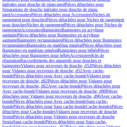
latérales pour douche de plain-pied
Pièces détachées pour
Séparations de douche latérales pour douche de plain-
pied
Accessoires
Pièces détachées pour Accessoires
Niches de
rangement pour douches
Pièces détachées pour Niches de rangement
pour douches
Niches de rangement
Pièces détachées pour Niches de
rangement
Accessoires
Baignoires
Baignoires en acrylique
sanitaire
Pièces détachées pour Baignoires en acrylique
sanitaire
Baignoires rectangulaires
Pièces détachées pour Baignoires
rectangulaires
Baignoires en matériau minéral
Pièces détachées pour
Baignoires en matériau minéral
Baignoires pour bébés
Pièces
détachées pour Baignoires pour bébés
Accessoires
Kits de
réparation
Raccordements des appareils pour douches et
baignoires
Vidages pour receveurs de douche, d52
Pièces détachées
pour Vidages pour receveurs de douche, d52
Avec cache-
bonde
Pièces détachées pour Avec cache-bonde
Vidages pour
receveurs de douche, d62
Pièces détachées pour Vidages pour
receveurs de douche, d62
Avec cache-bonde
Pièces détachées pour
Avec cache-bonde
Vidages pour receveurs de douche, d90
Pièces
détachées pour Vidages pour receveurs de douche, d90
Avec cache-
bonde
Pièces détachées pour Avec cache-bonde
Sans cache-
bonde
Pièces détachées pour Sans cache-bonde
Cache-bondes
Pièces
détachées pour Cache-bondes
Vidages pour receveurs de douche
Sestra
Pièces détachées pour Vidages pour receveurs de douche
Sestra
Sans cache-bonde
Pièces détachées pour Sans cache-
bonde
Vidages pour baignoires, d52
Pièces détachées pour Vidages