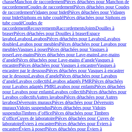
chasse
Manchon de raccordement
Pièces détachées pour Manchon de
raccordement
Coudes de raccordement
Pièces détachées pour Coudes
de raccordement
Vidages pour bidet
Pièces détachées pour Vidages
pour bidet
Siphons en tube coudé
Pièces détachées pour Siphons en
tube coudé
Coudes de
raccordement
Recouvrements
Raccordements
Joints
Douilles à
braser
Pièces détachées pour Douilles à braser
Espace
lavabo
Lavabos
Lavabos
Pièces détachées pour Lavabos
Lavabos
doubles
Lavabos pour meubles
Pièces détachées pour Lavabos pour
meubles
Vasques à poser
Pièces détachées pour Vasques à
poser
Lave-mains
Pièces détachées pour Lave-mains
Lave-mains
d’angle
Pièces détachées pour Lave-mains d’angle
Vasques à
encastrer
Pièces détachées pour Vasques à encastrer
Vasques à
encastrer par le dessous
Pièces détachées pour Vasques à encastrer
par le dessous
Lavabos d’angle
Pièces détachées pour Lavabos
d’angle
Lavabos collectifs
Lavabos adaptés PMR
Pièces détachées
pour Lavabos adaptés PMR
Lavabos pour enfants
Pièces détachées
pour Lavabos pour enfants
Lavabos collectifs
Pièces détachées pour
Lavabos collectifs
Autres lavabos
Pièces détachées pour Autres
lavabos
Déversoirs muraux
Pièces détachées pour Déversoirs
muraux
Vidoirs suspendus
Pièces détachées pour Vidoirs
suspendus
Timbres dʼoffice
Pièces détachées pour Timbres
dʼoffice
Cuves de laboratoire
Pièces détachées pour Cuves de
laboratoire
Éviers à encastrer
Pièces détachées pour Éviers à
encastrer
Éviers à poser
Pièces détachées pour Éviers à