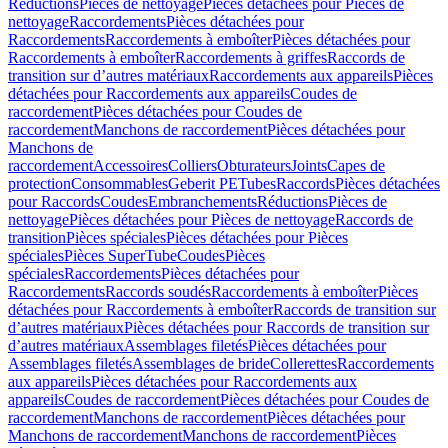
Réductions
Pièces de nettoyage
Pièces détachées pour Pièces de
nettoyage
Raccordements
Pièces détachées pour
Raccordements
Raccordements à emboîter
Pièces détachées pour
Raccordements à emboîter
Raccordements à griffes
Raccords de
transition sur d’autres matériaux
Raccordements aux appareils
Pièces
détachées pour Raccordements aux appareils
Coudes de
raccordement
Pièces détachées pour Coudes de
raccordement
Manchons de raccordement
Pièces détachées pour
Manchons de
raccordement
Accessoires
Colliers
Obturateurs
Joints
Capes de
protection
Consommables
Geberit PE
Tubes
Raccords
Pièces détachées
pour Raccords
Coudes
Embranchements
Réductions
Pièces de
nettoyage
Pièces détachées pour Pièces de nettoyage
Raccords de
transition
Pièces spéciales
Pièces détachées pour Pièces
spéciales
Pièces SuperTube
Coudes
Pièces
spéciales
Raccordements
Pièces détachées pour
Raccordements
Raccords soudés
Raccordements à emboîter
Pièces
détachées pour Raccordements à emboîter
Raccords de transition sur
d’autres matériaux
Pièces détachées pour Raccords de transition sur
d’autres matériaux
Assemblages filetés
Pièces détachées pour
Assemblages filetés
Assemblages de bride
Collerettes
Raccordements
aux appareils
Pièces détachées pour Raccordements aux
appareils
Coudes de raccordement
Pièces détachées pour Coudes de
raccordement
Manchons de raccordement
Pièces détachées pour
Manchons de raccordement
Manchons de raccordement
Pièces