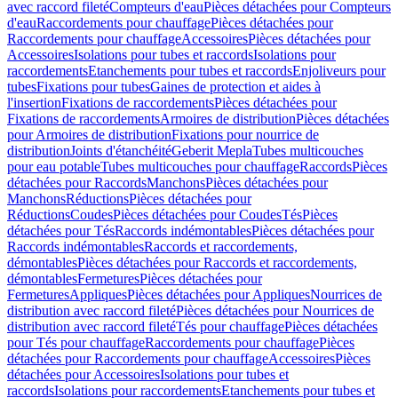
avec raccord fileté
Compteurs d'eau
Pièces détachées pour Compteurs
d'eau
Raccordements pour chauffage
Pièces détachées pour
Raccordements pour chauffage
Accessoires
Pièces détachées pour
Accessoires
Isolations pour tubes et raccords
Isolations pour
raccordements
Etanchements pour tubes et raccords
Enjoliveurs pour
tubes
Fixations pour tubes
Gaines de protection et aides à
l'insertion
Fixations de raccordements
Pièces détachées pour
Fixations de raccordements
Armoires de distribution
Pièces détachées
pour Armoires de distribution
Fixations pour nourrice de
distribution
Joints d'étanchéité
Geberit Mepla
Tubes multicouches
pour eau potable
Tubes multicouches pour chauffage
Raccords
Pièces
détachées pour Raccords
Manchons
Pièces détachées pour
Manchons
Réductions
Pièces détachées pour
Réductions
Coudes
Pièces détachées pour Coudes
Tés
Pièces
détachées pour Tés
Raccords indémontables
Pièces détachées pour
Raccords indémontables
Raccords et raccordements,
démontables
Pièces détachées pour Raccords et raccordements,
démontables
Fermetures
Pièces détachées pour
Fermetures
Appliques
Pièces détachées pour Appliques
Nourrices de
distribution avec raccord fileté
Pièces détachées pour Nourrices de
distribution avec raccord fileté
Tés pour chauffage
Pièces détachées
pour Tés pour chauffage
Raccordements pour chauffage
Pièces
détachées pour Raccordements pour chauffage
Accessoires
Pièces
détachées pour Accessoires
Isolations pour tubes et
raccords
Isolations pour raccordements
Etanchements pour tubes et