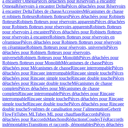
à encastrer Omega
Pièces détachées pour Réservoirs à encastrer
Omega
Réservoirs à encastrer Delta
Pièces détachées pour Réservoirs
à encastrer Delta
Tubes de chasse
Accessoires
Mécanismes de chasse
et robinets flotteurs
Robinets flotteurs
Pièces détachées pour Robinets
flotteurs
Robinets flotteurs pour réservoirs apparents
Pièces détachées
pour Robinets flotteurs pour réservoirs apparents
Robinets flotteurs
pour réservoirs à encastrer
Pièces détachées pour Robinets flotteurs
pour réservoirs à encastrer
Robinets flotteurs pour réservoirs en
céramique
Pièces détachées pour Robinets flotteurs pour réservoirs
en céramique
Robinets flotteurs pour réservoirs, universels
Pièces
détachées pour Robinets flotteurs pour réservoirs,
universels
Robinets flotteurs pour Monolith
Pièces détachées pour
Robinets flotteurs pour Monolith
Mécanismes de chasse
Pièces
détachées pour Mécanismes de chasse
Rinçage interrompable
Pièces
détachées pour Rinçage interrompable
Rinçage simple touche
Pièces
détachées pour Rinçage simple touche
Rinçage double touche
Pièces
détachées pour Rinçage double touche
Mécanismes de chasse
complets
Pièces détachées pour Mécanismes de chasse
complets
Rinçage interrompable
Pièces détachées pour Rinçage
interrompable
Rinçage simple touche
Pièces détachées pour Rinçage
simple touche
Rinçage double touche
Pièces détachées pour Rinçage
double touche
Systèmes de canalisation pour l’alimentation
Geberit
FlowFit
Tubes ML
Tubes ML pour chauffage
Raccords
Pièces
détachées pour Raccords
Manchons
Réductions
Coudes
Tés
Raccords
indémontables
Transitions et raccords, démontables
Pièces détachées