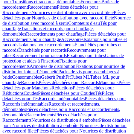
pour Transitions et raccords, démontables
Fermetures
Boîtes de
raccordement
Raccordements
Pièces détachées pour
Raccordements
Nourrices de distribution avec raccord fileté
Pièces
détachées pour Nourrices de distribution avec raccord fileté
Nourrice
de distribution avec raccord à sertir
Compteurs d'eau
Tés pour
chauffage
Transitions et raccords pour chauffage,
démontables
Raccordements pour chauffage
Pièces détachées pour
Raccordements pour chauffage
Accessoires
Isolations pour tubes et
raccords
Isolations pour raccordements
Étanchéités pour tubes et
raccords
Étanchéités pour raccords
Recouvrements pour
tubes
Recouvrement pour raccords
Fixations pour tubes
Gaines de
protection et aides à l'insertion
Fixations pour
raccordements
Armoires de distribution
Fixations pour nourrice de
distribution
Joints d’étanchéité
Packs de vis pour assemblages à
bride
Consommables
Geberit PushFit
Tubes ML
Tubes ML pour
chauffage
Raccords
Pièces détachées pour Raccords
Manchons
Pièces
détachées pour Manchons
Réductions
Pièces détachées pour
Réductions
Coudes
Pièces détachées pour Coudes
Tés
Pièces
détachées pour Tés
Raccords indémontables
Pièces détachées pour
Raccords indémontables
Raccords et raccordements,
démontables
Pièces détachées pour Raccords et raccordements,
démontables
Raccordements
Pièces détachées pour
Raccordements
Nourrices de distribution à emboîter
Pièces détachées
pour Nourrices de distribution à emboîter
Nourrices de distribution
avec raccord fileté
Pièces détachées pour Nourrices de distribution