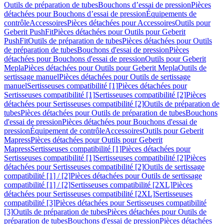
Outils de préparation de tubes
Bouchons d’essai de pression
Pièces
détachées pour Bouchons d’essai de pression
Équipements de
contrôle
Accessoires
Pièces détachées pour Accessoires
Outils pour
Geberit PushFit
Pièces détachées pour Outils pour Geberit
PushFit
Outils de préparation de tubes
Pièces détachées pour Outils
de préparation de tubes
Bouchons d'essai de pression
Pièces
détachées pour Bouchons d'essai de pression
Outils pour Geberit
Mepla
Pièces détachées pour Outils pour Geberit Mepla
Outils de
sertissage manuel
Pièces détachées pour Outils de sertissage
manuel
Sertisseuses compatibilité [1]
Pièces détachées pour
Sertisseuses compatibilité [1]
Sertisseuses compatibilité [2]
Pièces
détachées pour Sertisseuses compatibilité [2]
Outils de préparation de
tubes
Pièces détachées pour Outils de préparation de tubes
Bouchons
d'essai de pression
Pièces détachées pour Bouchons d'essai de
pression
Équipement de contrôle
Accessoires
Outils pour Geberit
Mapress
Pièces détachées pour Outils pour Geberit
Mapress
Sertisseuses compatibilité [1]
Pièces détachées pour
Sertisseuses compatibilité [1]
Sertisseuses compatibilité [2]
Pièces
détachées pour Sertisseuses compatibilité [2]
Outils de sertissage
compatibilité [1] / [2]
Pièces détachées pour Outils de sertissage
compatibilité [1] / [2]
Sertisseuses compatibilité [2XL]
Pièces
détachées pour Sertisseuses compatibilité [2XL]
Sertisseuses
compatibilité [3]
Pièces détachées pour Sertisseuses compatibilité
[3]
Outils de préparation de tubes
Pièces détachées pour Outils de
préparation de tubes
Bouchons d'essai de pression
Pièces détachées