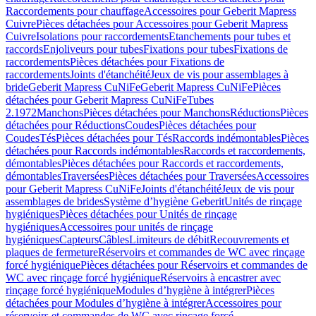
Raccordements pour chauffage
Accessoires pour Geberit Mapress
Cuivre
Pièces détachées pour Accessoires pour Geberit Mapress
Cuivre
Isolations pour raccordements
Etanchements pour tubes et
raccords
Enjoliveurs pour tubes
Fixations pour tubes
Fixations de
raccordements
Pièces détachées pour Fixations de
raccordements
Joints d'étanchéité
Jeux de vis pour assemblages à
bride
Geberit Mapress CuNiFe
Geberit Mapress CuNiFe
Pièces
détachées pour Geberit Mapress CuNiFe
Tubes
2.1972
Manchons
Pièces détachées pour Manchons
Réductions
Pièces
détachées pour Réductions
Coudes
Pièces détachées pour
Coudes
Tés
Pièces détachées pour Tés
Raccords indémontables
Pièces
détachées pour Raccords indémontables
Raccords et raccordements,
démontables
Pièces détachées pour Raccords et raccordements,
démontables
Traversées
Pièces détachées pour Traversées
Accessoires
pour Geberit Mapress CuNiFe
Joints d'étanchéité
Jeux de vis pour
assemblages de brides
Système d’hygiène Geberit
Unités de rinçage
hygiéniques
Pièces détachées pour Unités de rinçage
hygiéniques
Accessoires pour unités de rinçage
hygiéniques
Capteurs
Câbles
Limiteurs de débit
Recouvrements et
plaques de fermeture
Réservoirs et commandes de WC avec rinçage
forcé hygiénique
Pièces détachées pour Réservoirs et commandes de
WC avec rinçage forcé hygiénique
Réservoirs à encastrer avec
rinçage forcé hygiénique
Modules d’hygiène à intégrer
Pièces
détachées pour Modules d’hygiène à intégrer
Accessoires pour
réservoirs et commandes de WC avec rinçage forcé