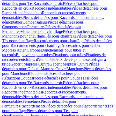
détachées pour Tés
Raccords en croix
Pièces détachées pour
Raccords en croix
Raccords indémontables
Pièces détachées pour
Raccords indémontables
Raccords et raccordements,
démontables
Pièces détachées pour Raccords et raccordements,
démontables
Compensateurs
Pièces détachées pour
Compensateurs
Fermetures
Pièces détachées pour
Fermetures
Manchons pour chauffage
Pièces détachées pour
Manchons pour chauffage
Tés pour chauffage
Pièces détachées pour
Tés pour chauffage
Raccordements pour chauffage
Pièces détachées
pour Raccordements pour chauffage
Accessoires pour Geberit
Mapress Acier Carbone
Etanchements pour tubes et
raccords
Enjoliveurs pour tubes
Fixations pour tubes
Fixations de
raccordements
Joints d'étanchéité
Jeux de vis pour assemblages à
bride
Geberit Mapress Cuivre
Geberit Mapress Cuivre
Pièces
détachées pour Geberit Mapress Cuivre
Manchons
Pièces détachées
pour Manchons
Réductions
Pièces détachées pour
Réductions
Coudes
Pièces détachées pour Coudes
Tés
Pièces
détachées pour Tés
Raccords en croix
Pièces détachées pour
Raccords en croix
Raccords indémontables
Pièces détachées pour
Raccords indémontables
Raccords et raccordements,
démontables
Pièces détachées pour Raccords et raccordements,
démontables
Fermetures
Pièces détachées pour
Fermetures
Raccordements
Pièces détachées pour Raccordements
Tés
pour chauffage
Pièces détachées pour Tés pour
chauffage
Raccordements pour chauffage
Pièces détachées pour