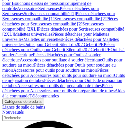
pour Bouchons d'essai de pression
Equipement de
contrôle
Accessoires
Sertisseuses
Pièces détachées pour
Sertisseuses
Sertisseuses compatibilité [1]
Pièces détachées pour
Sertisseuses compatibilité [1]
Sertisseuses compatibilité [2]
Pièces
détachées pour Sertisseuses compatibilité [2]
Sertisseuses
compatibilité [2XL]
Pièces détachées pour Sertisseuses compatibilité
[2XL]
Mallettes universelles
Pièces détachées pour Mallettes
universelles
Mallettes universelles
Pièces détachées pour Mallettes
universelles
Outils pour Geberit Silent-db20 / Geberit PE
Pièces
détachées pour Outils pour Geberit Silent-db20 / Geberit PE
Outils à
souder électrique
Pièces détachées pour Outils à souder
électrique
Accessoires pour outillage à souder électrique
Outils pour
soudure au miroir
Pièces détachées pour Outils pour soudure au
miroir
Accessoires pour outils pour soudure au miroir
Pièces
détachées pour Accessoires pour outils pour soudure au miroir
Outils
de préparation de tubes
Pièces détachées pour Outils de préparation
de tubes
Accessoires pour outils de préparation de tubes
Pièces
détachées pour Accessoires pour outils de préparation de tubes
Aides
à la commande
Télécommandes
Catégories de produits
Lignes de salle de bains
Nouveautés