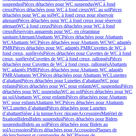
suspendus
Pièces détachées pour WC suspendus
WC à fond
creux
Pièces détachées pour WC à fond creux
WC au sol
Pièces
détachées pour WC au sol
WC à fond creux pour réservoir
attenant
Pièces détachées pour WC à fond creux pour réservoir
attenant
WC à fond creux
Pièces détachées pour WC à fond
creux
Réservoirs apparents pour WC, en céramique
sanitaire
Attenant
Abattants WC
Pièces détachées pour Abattants
WC
Abattants WC
Pièces détachées pour Abattants WC
WC adaptés
PMR
Pièces détachées pour WC adaptés PMR
Cuvettes de WC à
fond creux, surélevés
Pièces détachées pour Cuvettes de WC à fond
creux, surélevés
Cuvettes de WC à fond creux, rallongés
Pièces
détachées pour Cuvettes de WC à fond creux, rallongés
Abattants
WC adaptés PMR
Pièces détachées pour Abattants WC adaptés
PMR
Abattants WC
Pièces détachées pour Abattants WC
Lunettes
d’abattant
Pièces détachées pour Lunettes d’abattant
WC pour
enfants
Pièces détachées pour WC pour enfants
WC suspendus
Pièces
détachées pour WC suspendus
WC au sol
Pièces détachées pour WC
au sol
Abattants WC pour enfants
Pièces détachées pour Abattants
WC pour enfants
Abattants WC
Pièces détachées pour Abattants
WC
Lunettes d’abattant
Pièces détachées pour Lunettes
d’abattant
Siège à la turque
Avec rinçage
Accessoires
Matériel de
fixation
Bidets
Bidets suspendus
Pièces détachées pour Bidets
suspendus
Bidets au sol
Pièces détachées pour Bidets au
sol
Accessoires
Pièces détachées pour Accessoires
Plaques de
déclenchement et commandes de WC
Plaques de