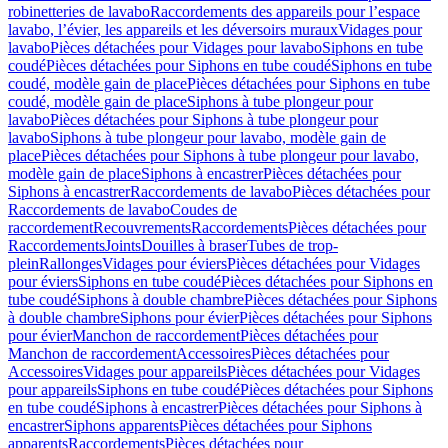
robinetteries de lavabo
Raccordements des appareils pour l’espace
lavabo, l’évier, les appareils et les déversoirs muraux
Vidages pour
lavabo
Pièces détachées pour Vidages pour lavabo
Siphons en tube
coudé
Pièces détachées pour Siphons en tube coudé
Siphons en tube
coudé, modèle gain de place
Pièces détachées pour Siphons en tube
coudé, modèle gain de place
Siphons à tube plongeur pour
lavabo
Pièces détachées pour Siphons à tube plongeur pour
lavabo
Siphons à tube plongeur pour lavabo, modèle gain de
place
Pièces détachées pour Siphons à tube plongeur pour lavabo,
modèle gain de place
Siphons à encastrer
Pièces détachées pour
Siphons à encastrer
Raccordements de lavabo
Pièces détachées pour
Raccordements de lavabo
Coudes de
raccordement
Recouvrements
Raccordements
Pièces détachées pour
Raccordements
Joints
Douilles à braser
Tubes de trop-
plein
Rallonges
Vidages pour éviers
Pièces détachées pour Vidages
pour éviers
Siphons en tube coudé
Pièces détachées pour Siphons en
tube coudé
Siphons à double chambre
Pièces détachées pour Siphons
à double chambre
Siphons pour évier
Pièces détachées pour Siphons
pour évier
Manchon de raccordement
Pièces détachées pour
Manchon de raccordement
Accessoires
Pièces détachées pour
Accessoires
Vidages pour appareils
Pièces détachées pour Vidages
pour appareils
Siphons en tube coudé
Pièces détachées pour Siphons
en tube coudé
Siphons à encastrer
Pièces détachées pour Siphons à
encastrer
Siphons apparents
Pièces détachées pour Siphons
apparents
Raccordements
Pièces détachées pour