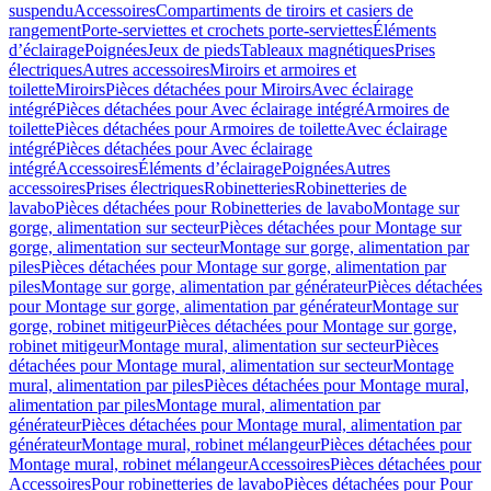
suspendu
Accessoires
Compartiments de tiroirs et casiers de
rangement
Porte-serviettes et crochets porte-serviettes
Éléments
d’éclairage
Poignées
Jeux de pieds
Tableaux magnétiques
Prises
électriques
Autres accessoires
Miroirs et armoires et
toilette
Miroirs
Pièces détachées pour Miroirs
Avec éclairage
intégré
Pièces détachées pour Avec éclairage intégré
Armoires de
toilette
Pièces détachées pour Armoires de toilette
Avec éclairage
intégré
Pièces détachées pour Avec éclairage
intégré
Accessoires
Éléments d’éclairage
Poignées
Autres
accessoires
Prises électriques
Robinetteries
Robinetteries de
lavabo
Pièces détachées pour Robinetteries de lavabo
Montage sur
gorge, alimentation sur secteur
Pièces détachées pour Montage sur
gorge, alimentation sur secteur
Montage sur gorge, alimentation par
piles
Pièces détachées pour Montage sur gorge, alimentation par
piles
Montage sur gorge, alimentation par générateur
Pièces détachées
pour Montage sur gorge, alimentation par générateur
Montage sur
gorge, robinet mitigeur
Pièces détachées pour Montage sur gorge,
robinet mitigeur
Montage mural, alimentation sur secteur
Pièces
détachées pour Montage mural, alimentation sur secteur
Montage
mural, alimentation par piles
Pièces détachées pour Montage mural,
alimentation par piles
Montage mural, alimentation par
générateur
Pièces détachées pour Montage mural, alimentation par
générateur
Montage mural, robinet mélangeur
Pièces détachées pour
Montage mural, robinet mélangeur
Accessoires
Pièces détachées pour
Accessoires
Pour robinetteries de lavabo
Pièces détachées pour Pour