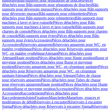
baignoires
Bâti-supports pour séparations de douches
Pièces
détachées pour Bâti-supports pour séparations de douches
Bâti-
supports pour déversoirs muraux
Pièces détachées pour Bâti-supports
pour déversoirs muraux
Bâti-supports pour robinetteries
Pièces
détachées pour Bâti-supports pour robinetteries
Bâti-supports pour
machines à laver et lave-vaisselle
Pièces détachées pour Bâti-
supports pour machines à laver et lave-vaisselle
Bâti-supports pour
charges de console
Pièces détachées pour Bâti-supports pour charges
de console
Bâti-supports pour éviers
Pièces détachées pour Bâti-
supports pour éviers
Accessoires
Pièces détachées pour
Accessoires
Réservoirs apparents
Réservoirs apparents pour WC, en
matière synthétique
Pièces détachées pour Réservoirs apparents pour
WC, en matière synthétique
Attenant
Pièces détachées pour
Attenant
Haute position
Pièces détachées pour Haute position
Basse et
moyenne position
Pièces détachées pour Basse et moyenne
position
Réservoirs apparents pour WC, en céramique sanitaire
Pièces
détachées pour Réservoirs apparents pour WC, en céramique
sanitaire
Attenant
Pièces détachées pour Attenant
Tubes de chasse
pour réservoirs apparents
Pièces détachées pour Tubes de chasse
pour réservoirs apparents
Haute position
Pièces détachées pour Haute
position
Basse et moyenne position
Accessoires
Pièces détachées pour
Accessoires
Raccordements
Pièces détachées pour
Raccordements
Joints
Fixations
Manchettes
Mamelons, rosaces et
modérateurs de débit
Réservoirs à encastrer
Réservoirs à encastrer
Sigma
Pièces détachées pour Réservoirs à encastrer Sigma
Réservoirs