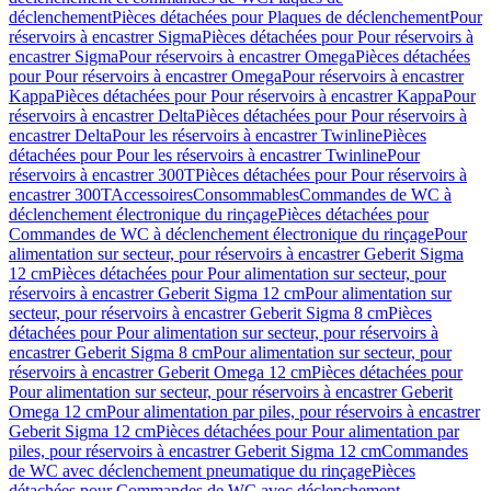
déclenchement
Pièces détachées pour Plaques de déclenchement
Pour
réservoirs à encastrer Sigma
Pièces détachées pour Pour réservoirs à
encastrer Sigma
Pour réservoirs à encastrer Omega
Pièces détachées
pour Pour réservoirs à encastrer Omega
Pour réservoirs à encastrer
Kappa
Pièces détachées pour Pour réservoirs à encastrer Kappa
Pour
réservoirs à encastrer Delta
Pièces détachées pour Pour réservoirs à
encastrer Delta
Pour les réservoirs à encastrer Twinline
Pièces
détachées pour Pour les réservoirs à encastrer Twinline
Pour
réservoirs à encastrer 300T
Pièces détachées pour Pour réservoirs à
encastrer 300T
Accessoires
Consommables
Commandes de WC à
déclenchement électronique du rinçage
Pièces détachées pour
Commandes de WC à déclenchement électronique du rinçage
Pour
alimentation sur secteur, pour réservoirs à encastrer Geberit Sigma
12 cm
Pièces détachées pour Pour alimentation sur secteur, pour
réservoirs à encastrer Geberit Sigma 12 cm
Pour alimentation sur
secteur, pour réservoirs à encastrer Geberit Sigma 8 cm
Pièces
détachées pour Pour alimentation sur secteur, pour réservoirs à
encastrer Geberit Sigma 8 cm
Pour alimentation sur secteur, pour
réservoirs à encastrer Geberit Omega 12 cm
Pièces détachées pour
Pour alimentation sur secteur, pour réservoirs à encastrer Geberit
Omega 12 cm
Pour alimentation par piles, pour réservoirs à encastrer
Geberit Sigma 12 cm
Pièces détachées pour Pour alimentation par
piles, pour réservoirs à encastrer Geberit Sigma 12 cm
Commandes
de WC avec déclenchement pneumatique du rinçage
Pièces
détachées pour Commandes de WC avec déclenchement