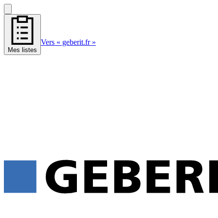
Vers « geberit.fr »
Mes listes