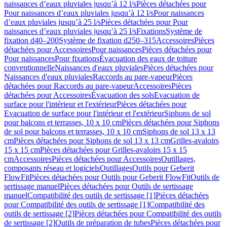
naissances d’eaux pluviales jusqu’à 12 l/s
Pièces détachées pour
Pour naissances d’eaux pluviales jusqu’à 12 l/s
Pour naissances
d’eaux pluviales jusqu’à 25 l/s
Pièces détachées pour Pour
naissances d’eaux pluviales jusqu’à 25 l/s
Fixations
Système de
fixation d40–200
Système de fixation d250–315
Accessoires
Pièces
détachées pour Accessoires
Pour naissances
Pièces détachées pour
Pour naissances
Pour fixations
Évacuation des eaux de toiture
conventionnelle
Naissances d'eaux pluviales
Pièces détachées pour
Naissances d'eaux pluviales
Raccords au pare-vapeur
Pièces
détachées pour Raccords au pare-vapeur
Accessoires
Pièces
détachées pour Accessoires
Évacuation des sols
Evacuation de
surface pour l'intérieur et l'extérieur
Pièces détachées pour
Evacuation de surface pour l'intérieur et l'extérieur
Siphons de sol
pour balcons et terrasses, 10 x 10 cm
Pièces détachées pour Siphons
de sol pour balcons et terrasses, 10 x 10 cm
Siphons de sol 13 x 13
cm
Pièces détachées pour Siphons de sol 13 x 13 cm
Grilles-avaloirs
15 x 15 cm
Pièces détachées pour Grilles-avaloirs 15 x 15
cm
Accessoires
Pièces détachées pour Accessoires
Outillages,
composants réseau et logiciels
Outillages
Outils pour Geberit
FlowFit
Pièces détachées pour Outils pour Geberit FlowFit
Outils de
sertissage manuel
Pièces détachées pour Outils de sertissage
manuel
Compatibilité des outils de sertissage [1]
Pièces détachées
pour Compatibilité des outils de sertissage [1]
Compatibilité des
outils de sertissage [2]
Pièces détachées pour Compatibilité des outils
de sertissage [2]
Outils de préparation de tubes
Pièces détachées pour