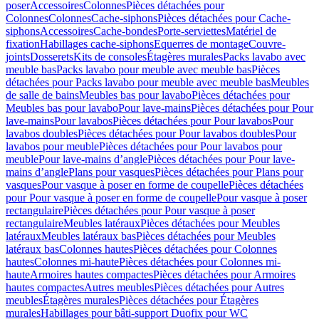
poser
Accessoires
Colonnes
Pièces détachées pour
Colonnes
Colonnes
Cache-siphons
Pièces détachées pour Cache-
siphons
Accessoires
Cache-bondes
Porte-serviettes
Matériel de
fixation
Habillages cache-siphons
Equerres de montage
Couvre-
joints
Dosserets
Kits de consoles
Étagères murales
Packs lavabo avec
meuble bas
Packs lavabo pour meuble avec meuble bas
Pièces
détachées pour Packs lavabo pour meuble avec meuble bas
Meubles
de salle de bains
Meubles bas pour lavabo
Pièces détachées pour
Meubles bas pour lavabo
Pour lave-mains
Pièces détachées pour Pour
lave-mains
Pour lavabos
Pièces détachées pour Pour lavabos
Pour
lavabos doubles
Pièces détachées pour Pour lavabos doubles
Pour
lavabos pour meuble
Pièces détachées pour Pour lavabos pour
meuble
Pour lave-mains d’angle
Pièces détachées pour Pour lave-
mains d’angle
Plans pour vasques
Pièces détachées pour Plans pour
vasques
Pour vasque à poser en forme de coupelle
Pièces détachées
pour Pour vasque à poser en forme de coupelle
Pour vasque à poser
rectangulaire
Pièces détachées pour Pour vasque à poser
rectangulaire
Meubles latéraux
Pièces détachées pour Meubles
latéraux
Meubles latéraux bas
Pièces détachées pour Meubles
latéraux bas
Colonnes hautes
Pièces détachées pour Colonnes
hautes
Colonnes mi-haute
Pièces détachées pour Colonnes mi-
haute
Armoires hautes compactes
Pièces détachées pour Armoires
hautes compactes
Autres meubles
Pièces détachées pour Autres
meubles
Étagères murales
Pièces détachées pour Étagères
murales
Habillages pour bâti-support Duofix pour WC