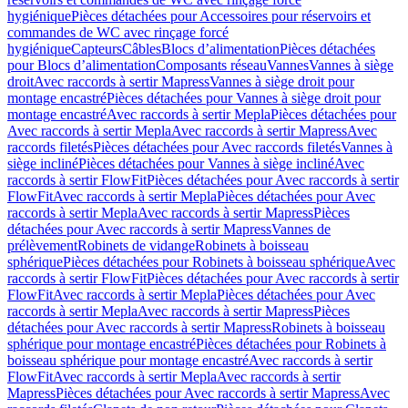
hygiénique
Pièces détachées pour Accessoires pour réservoirs et
commandes de WC avec rinçage forcé
hygiénique
Capteurs
Câbles
Blocs d’alimentation
Pièces détachées
pour Blocs d’alimentation
Composants réseau
Vannes
Vannes à siège
droit
Avec raccords à sertir Mapress
Vannes à siège droit pour
montage encastré
Pièces détachées pour Vannes à siège droit pour
montage encastré
Avec raccords à sertir Mepla
Pièces détachées pour
Avec raccords à sertir Mepla
Avec raccords à sertir Mapress
Avec
raccords filetés
Pièces détachées pour Avec raccords filetés
Vannes à
siège incliné
Pièces détachées pour Vannes à siège incliné
Avec
raccords à sertir FlowFit
Pièces détachées pour Avec raccords à sertir
FlowFit
Avec raccords à sertir Mepla
Pièces détachées pour Avec
raccords à sertir Mepla
Avec raccords à sertir Mapress
Pièces
détachées pour Avec raccords à sertir Mapress
Vannes de
prélèvement
Robinets de vidange
Robinets à boisseau
sphérique
Pièces détachées pour Robinets à boisseau sphérique
Avec
raccords à sertir FlowFit
Pièces détachées pour Avec raccords à sertir
FlowFit
Avec raccords à sertir Mepla
Pièces détachées pour Avec
raccords à sertir Mepla
Avec raccords à sertir Mapress
Pièces
détachées pour Avec raccords à sertir Mapress
Robinets à boisseau
sphérique pour montage encastré
Pièces détachées pour Robinets à
boisseau sphérique pour montage encastré
Avec raccords à sertir
FlowFit
Avec raccords à sertir Mepla
Avec raccords à sertir
Mapress
Pièces détachées pour Avec raccords à sertir Mapress
Avec