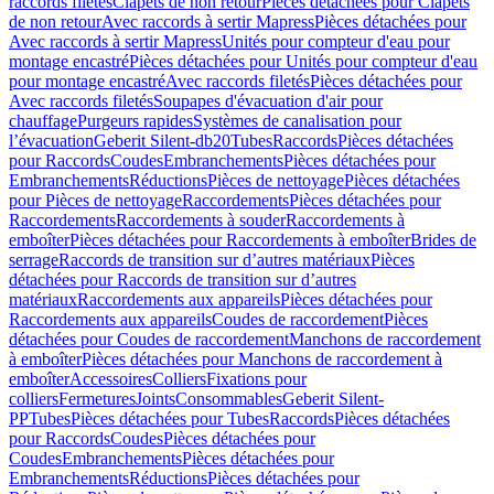
raccords filetés
Clapets de non retour
Pièces détachées pour Clapets
de non retour
Avec raccords à sertir Mapress
Pièces détachées pour
Avec raccords à sertir Mapress
Unités pour compteur d'eau pour
montage encastré
Pièces détachées pour Unités pour compteur d'eau
pour montage encastré
Avec raccords filetés
Pièces détachées pour
Avec raccords filetés
Soupapes d'évacuation d'air pour
chauffage
Purgeurs rapides
Systèmes de canalisation pour
l’évacuation
Geberit Silent-db20
Tubes
Raccords
Pièces détachées
pour Raccords
Coudes
Embranchements
Pièces détachées pour
Embranchements
Réductions
Pièces de nettoyage
Pièces détachées
pour Pièces de nettoyage
Raccordements
Pièces détachées pour
Raccordements
Raccordements à souder
Raccordements à
emboîter
Pièces détachées pour Raccordements à emboîter
Brides de
serrage
Raccords de transition sur d’autres matériaux
Pièces
détachées pour Raccords de transition sur d’autres
matériaux
Raccordements aux appareils
Pièces détachées pour
Raccordements aux appareils
Coudes de raccordement
Pièces
détachées pour Coudes de raccordement
Manchons de raccordement
à emboîter
Pièces détachées pour Manchons de raccordement à
emboîter
Accessoires
Colliers
Fixations pour
colliers
Fermetures
Joints
Consommables
Geberit Silent-
PP
Tubes
Pièces détachées pour Tubes
Raccords
Pièces détachées
pour Raccords
Coudes
Pièces détachées pour
Coudes
Embranchements
Pièces détachées pour
Embranchements
Réductions
Pièces détachées pour