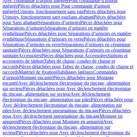
Avec commande d'urinoir intégrée
Pour commande d'urinoir
intégrée
Pièces détachées pour Pour commande d'urinoir
intégrée
Urinoirs, fonctionnement sans eau
Pièces détachées pour
Urinoirs, fonctionnement sans eau
Sans abattant
Pièces détachées
pour Sans abattant
Séparations d’urinoirs
Pièces détachées pour
Séparations d’urinoirs
Séparations d’urinoirs en matière
synthétique
Pièces détachées pour Séparations d’urinoirs en matière
synthétique
Séparations d’urinoirs en verre
Pièces détachées pour
Séparations d’urinoirs en verre
Séparations d’urinoirs en céramique
sanitaire
Pièces détachées pour Séparations d’urinoirs en céramique
sanitaire
Accessoires
Pièces détachées pour Accessoires
Siphons et
accessoires de siphon
Tubes de chasse, coudes de chasse et
raccords
Pièces détachées pour Tubes de chasse, coudes de chasse et
raccords
Matériel de fixation
Habillages latéraux
Commandes
dʼurinoir
Montage encastré
Pièces détachées pour Montage
encastré
Avec déclenchement électronique du rinçage, alimentation
sur secteur
Pièces détachées pour Avec déclenchement électronique
du rinçage, alimentation sur secteur
Avec déclenchement
électronique du rinçage, alimentation par piles
Pièces détachées pour
Avec déclenchement électronique du rinçage, alimentation par
piles
Avec déclenchement pneumatique du rinçage
Pièces détachées
pour Avec déclenchement pneumatique du rinçage
Montage en
apparent
Pièces détachées pour Montage en apparent
Avec
déclenchement électronique du rinçage, alimentation sur
secteur
Pièces détachées pour Avec déclenchement électronique du