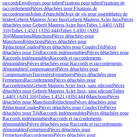
raccords
Enjoliveurs pour tubes
Fixations pour tubes
Fixations de
raccordements
Pièces détachées pour Fixations de
raccordements
Joints d'étanchéité
Jeux de vis pour assemblages de
brides
Geberit Mapress Acier Inox
Geberit Mapress Acier Inox
Pièces
détachées pour Geberit Mapress Acier Inox
Tubes 1.4401 (AISI
316)
Tubes 1.4521 (AISI 444)
Tubes 1.4301 (AISI
304)
Mamelons
Manchons
Pièces détachées pour
Manchons
Réductions
Pièces détachées pour
Réductions
Coudes
Pièces détachées pour Coudes
Tés
Pièces
détachées pour Tés
Raccords indémontables
Pièces détachées pour
Raccords indémontables
Raccords et raccordements,
démontables
Pièces détachées pour Raccords et raccordements,
démontables
Compensateurs
Pièces détachées pour
Compensateurs
Traversées
Fermetures
Pièces détachées pour
Fermetures
Raccordements
Pièces détachées pour
Raccordements
Geberit Mapress Acier Inox, sans silicone
Pièces
détachées pour Geberit Mapress Acier Inox, sans silicone
Tubes
1.4401 (AISI 316)
Tubes 1.4521 (AISI 444)
Manchons
Pièces
détachées pour Manchons
Réductions
Pièces détachées pour
Réductions
Coudes
Pièces détachées pour Coudes
Tés
Pièces
détachées pour Tés
Raccords indémontables
Pièces détachées pour
Raccords indémontables
Raccords et raccordements,
démontables
Pièces détachées pour Raccords et raccordements,
démontables
Fermetures
Pièces détachées pour
Fermetures
Raccordements
Pièces détachées pour