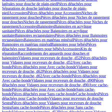
latérales pour douche de plain-pied
Pièces détachées pour
Séparations de douche latérales pour douche de plain-
pied
Accessoires
Pièces détachées pour Accessoires
Niches de
rangement pour douches
Pièces détachées pour Niches de rangement
pour douches
Niches de rangement
Pièces détachées pour Niches de
rangement
Accessoires
Baignoires
Baignoires en acrylique
sanitaire
Pièces détachées pour Baignoires en acrylique
sanitaire
Baignoires rectangulaires
Pièces détachées pour Baignoires
rectangulaires
Baignoires en matériau minéral
Pièces détachées pour
Baignoires en matériau minéral
Baignoires pour bébés
Pièces
détachées pour Baignoires pour bébés
Accessoires
Kits de
réparation
Raccordements des appareils pour douches et
baignoires
Vidages pour receveurs de douche, d52
Pièces détachées
pour Vidages pour receveurs de douche, d52
Avec cache-
bonde
Pièces détachées pour Avec cache-bonde
Vidages pour
receveurs de douche, d62
Pièces détachées pour Vidages pour
receveurs de douche, d62
Avec cache-bonde
Pièces détachées pour
Avec cache-bonde
Vidages pour receveurs de douche, d90
Pièces
détachées pour Vidages pour receveurs de douche, d90
Avec cache-
bonde
Pièces détachées pour Avec cache-bonde
Sans cache-
bonde
Pièces détachées pour Sans cache-bonde
Cache-bondes
Pièces
détachées pour Cache-bondes
Vidages pour receveurs de douche
Sestra
Pièces détachées pour Vidages pour receveurs de douche
Sestra
Sans cache-bonde
Pièces détachées pour Sans cache-
bonde
Vidages pour baignoires, d52
Pièces détachées pour Vidages