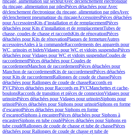
rinçage, alimentation sur secteur
Avec déclenchement électronique
du rinçage, alimentation par piles
Pièces détachées pour Avec
déclenchement électronique du rinçage, alimentation par piles
Avec
déclenchement pneumatique du rinçage
Accessoires
Pièces détachées
pour Accessoires
Kits d’installation et de remplacement
Pièces
détachées pour Kits d’installation et de remplacement
Tubes de
chasse, coudes de chasse et raccords
Kits de rénovation
Pièces
détachées pour Kits de rénovation
Plaques de fermeture
Autres
accessoires
Aides à la commande
Raccordements des appareils pour
WC, urinoirs et bidets
Vidages pour WC et vidoirs suspendus
Pièces
détachées pour Vidages pour WC et vidoirs suspendus
Coudes de
raccordement
Pièces détachées pour Coudes de
raccordement
Manchon de raccordement
Pièces détachées pour
Manchon de raccordement
Kits de raccordement
Pièces détachées
pour Kits de raccordement
Rallonges de coude de chasse
Pièces
détachées pour Rallonges de coude de chasse
Raccords en
PVC
Pièces détachées pour Raccords en PVC
Manchettes et cache-
boulons
Raccords de transition et pièces de connexion
Vidages pour
urinoirs
Pièces détachées pour Vidages pour urinoirs
Siphons pour
urinoir
Pièces détachées pour Siphons pour urinoir
Siphons en forme
d’escargot
Pièces détachées pour Siphons en forme
d’escargot
Siphons à encastrer
Pièces détachées pour Siphons à
encastrer
Siphons en tube coudé
Pièces détachées pour Siphons en
tube coudé
Rallonges de coude de chasse et tube de chasse
Pièces
détachées pour Rallonges de coude de chasse et tube de