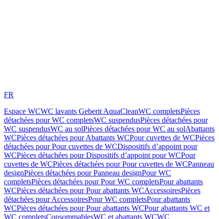
FR
Espace WC
WC lavants Geberit AquaClean
WC complets
Pièces
détachées pour WC complets
WC suspendus
Pièces détachées pour
WC suspendus
WC au sol
Pièces détachées pour WC au sol
Abattants
WC
Pièces détachées pour Abattants WC
Pour cuvettes de WC
Pièces
détachées pour Pour cuvettes de WC
Dispositifs d’appoint pour
WC
Pièces détachées pour Dispositifs d’appoint pour WC
Pour
cuvettes de WC
Pièces détachées pour Pour cuvettes de WC
Panneau
design
Pièces détachées pour Panneau design
Pour WC
complets
Pièces détachées pour Pour WC complets
Pour abattants
WC
Pièces détachées pour Pour abattants WC
Accessoires
Pièces
détachées pour Accessoires
Pour WC complets
Pour abattants
WC
Pièces détachées pour Pour abattants WC
Pour abattants WC et
WC complets
Consommables
WC et abattants WC
WC