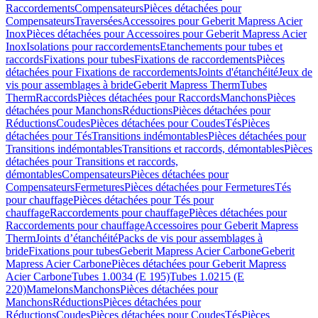
Raccordements
Compensateurs
Pièces détachées pour
Compensateurs
Traversées
Accessoires pour Geberit Mapress Acier
Inox
Pièces détachées pour Accessoires pour Geberit Mapress Acier
Inox
Isolations pour raccordements
Etanchements pour tubes et
raccords
Fixations pour tubes
Fixations de raccordements
Pièces
détachées pour Fixations de raccordements
Joints d'étanchéité
Jeux de
vis pour assemblages à bride
Geberit Mapress Therm
Tubes
Therm
Raccords
Pièces détachées pour Raccords
Manchons
Pièces
détachées pour Manchons
Réductions
Pièces détachées pour
Réductions
Coudes
Pièces détachées pour Coudes
Tés
Pièces
détachées pour Tés
Transitions indémontables
Pièces détachées pour
Transitions indémontables
Transitions et raccords, démontables
Pièces
détachées pour Transitions et raccords,
démontables
Compensateurs
Pièces détachées pour
Compensateurs
Fermetures
Pièces détachées pour Fermetures
Tés
pour chauffage
Pièces détachées pour Tés pour
chauffage
Raccordements pour chauffage
Pièces détachées pour
Raccordements pour chauffage
Accessoires pour Geberit Mapress
Therm
Joints d’étanchéité
Packs de vis pour assemblages à
bride
Fixations pour tubes
Geberit Mapress Acier Carbone
Geberit
Mapress Acier Carbone
Pièces détachées pour Geberit Mapress
Acier Carbone
Tubes 1.0034 (E 195)
Tubes 1.0215 (E
220)
Mamelons
Manchons
Pièces détachées pour
Manchons
Réductions
Pièces détachées pour
Réductions
Coudes
Pièces détachées pour Coudes
Tés
Pièces