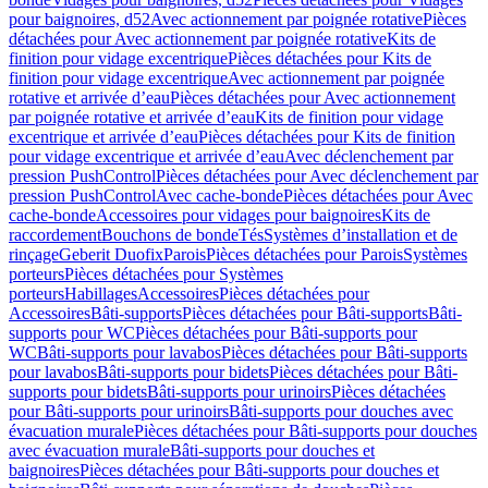
pour baignoires, d52
Avec actionnement par poignée rotative
Pièces
détachées pour Avec actionnement par poignée rotative
Kits de
finition pour vidage excentrique
Pièces détachées pour Kits de
finition pour vidage excentrique
Avec actionnement par poignée
rotative et arrivée d’eau
Pièces détachées pour Avec actionnement
par poignée rotative et arrivée d’eau
Kits de finition pour vidage
excentrique et arrivée d’eau
Pièces détachées pour Kits de finition
pour vidage excentrique et arrivée d’eau
Avec déclenchement par
pression PushControl
Pièces détachées pour Avec déclenchement par
pression PushControl
Avec cache-bonde
Pièces détachées pour Avec
cache-bonde
Accessoires pour vidages pour baignoires
Kits de
raccordement
Bouchons de bonde
Tés
Systèmes d’installation et de
rinçage
Geberit Duofix
Parois
Pièces détachées pour Parois
Systèmes
porteurs
Pièces détachées pour Systèmes
porteurs
Habillages
Accessoires
Pièces détachées pour
Accessoires
Bâti-supports
Pièces détachées pour Bâti-supports
Bâti-
supports pour WC
Pièces détachées pour Bâti-supports pour
WC
Bâti-supports pour lavabos
Pièces détachées pour Bâti-supports
pour lavabos
Bâti-supports pour bidets
Pièces détachées pour Bâti-
supports pour bidets
Bâti-supports pour urinoirs
Pièces détachées
pour Bâti-supports pour urinoirs
Bâti-supports pour douches avec
évacuation murale
Pièces détachées pour Bâti-supports pour douches
avec évacuation murale
Bâti-supports pour douches et
baignoires
Pièces détachées pour Bâti-supports pour douches et