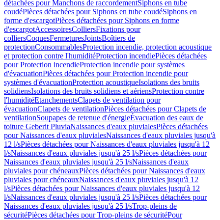
détachées pour Manchons de raccordement
Siphons en tube
coudé
Pièces détachées pour Siphons en tube coudé
Siphons en
forme d'escargot
Pièces détachées pour Siphons en forme
d'escargot
Accessoires
Colliers
Fixations pour
colliers
Coques
Fermetures
Joints
Boîtiers de
protection
Consommables
Protection incendie, protection acoustique
et protection contre l'humidité
Protection incendie
Pièces détachées
pour Protection incendie
Protection incendie pour systèmes
d'évacuation
Pièces détachées pour Protection incendie pour
systèmes d'évacuation
Protection acoustique
Isolations des bruits
solidiens
Isolations des bruits solidiens et aériens
Protection contre
l'humidité
Etanchements
Clapets de ventilation pour
évacuation
Clapets de ventilation
Pièces détachées pour Clapets de
ventilation
Soupapes de retenue d'énergie
Évacuation des eaux de
toiture Geberit Pluvia
Naissances d'eaux pluviales
Pièces détachées
pour Naissances d'eaux pluviales
Naissances d'eaux pluviales jusqu'à
12 l/s
Pièces détachées pour Naissances d'eaux pluviales jusqu'à 12
l/s
Naissances d'eaux pluviales jusqu'à 25 l/s
Pièces détachées pour
Naissances d'eaux pluviales jusqu'à 25 l/s
Naissances d'eaux
pluviales pour chéneaux
Pièces détachées pour Naissances d'eaux
pluviales pour chéneaux
Naissances d'eaux pluviales jusqu'à 12
l/s
Pièces détachées pour Naissances d'eaux pluviales jusqu'à 12
l/s
Naissances d'eaux pluviales jusqu'à 25 l/s
Pièces détachées pour
Naissances d'eaux pluviales jusqu'à 25 l/s
Trop-pleins de
sécurité
Pièces détachées pour Trop-pleins de sécurité
Pour