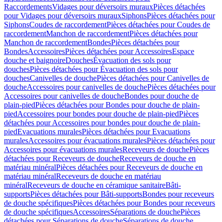
Raccordements
Vidages pour déversoirs muraux
Pièces détachées
pour Vidages pour déversoirs muraux
Siphons
Pièces détachées pour
Siphons
Coudes de raccordement
Pièces détachées pour Coudes de
raccordement
Manchon de raccordement
Pièces détachées pour
Manchon de raccordement
Bondes
Pièces détachées pour
Bondes
Accessoires
Pièces détachées pour Accessoires
Espace
douche et baignoire
Douches
Évacuation des sols pour
douches
Pièces détachées pour Évacuation des sols pour
douches
Canivelles de douche
Pièces détachées pour Canivelles de
douche
Accessoires pour canivelles de douche
Pièces détachées pour
Accessoires pour canivelles de douche
Bondes pour douche de
plain-pied
Pièces détachées pour Bondes pour douche de plain-
pied
Accessoires pour bondes pour douche de plain-pied
Pièces
détachées pour Accessoires pour bondes pour douche de plain-
pied
Evacuations murales
Pièces détachées pour Evacuations
murales
Accessoires pour évacuations murales
Pièces détachées pour
Accessoires pour évacuations murales
Receveurs de douche
Pièces
détachées pour Receveurs de douche
Receveurs de douche en
matériau minéral
Pièces détachées pour Receveurs de douche en
matériau minéral
Receveurs de douche en matériau
minéral
Receveurs de douche en céramique sanitaire
Bâti-
supports
Pièces détachées pour Bâti-supports
Bondes pour receveurs
de douche spécifiques
Pièces détachées pour Bondes pour receveurs
de douche spécifiques
Accessoires
Séparations de douche
Pièces
détachées pour Séparations de douche
Séparations de douche