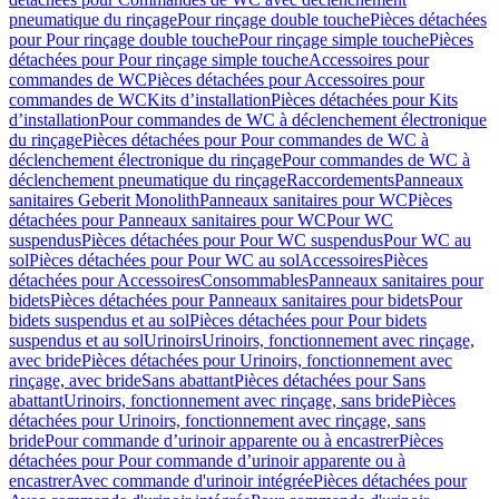
pneumatique du rinçage
Pour rinçage double touche
Pièces détachées
pour Pour rinçage double touche
Pour rinçage simple touche
Pièces
détachées pour Pour rinçage simple touche
Accessoires pour
commandes de WC
Pièces détachées pour Accessoires pour
commandes de WC
Kits d’installation
Pièces détachées pour Kits
d’installation
Pour commandes de WC à déclenchement électronique
du rinçage
Pièces détachées pour Pour commandes de WC à
déclenchement électronique du rinçage
Pour commandes de WC à
déclenchement pneumatique du rinçage
Raccordements
Panneaux
sanitaires Geberit Monolith
Panneaux sanitaires pour WC
Pièces
détachées pour Panneaux sanitaires pour WC
Pour WC
suspendus
Pièces détachées pour Pour WC suspendus
Pour WC au
sol
Pièces détachées pour Pour WC au sol
Accessoires
Pièces
détachées pour Accessoires
Consommables
Panneaux sanitaires pour
bidets
Pièces détachées pour Panneaux sanitaires pour bidets
Pour
bidets suspendus et au sol
Pièces détachées pour Pour bidets
suspendus et au sol
Urinoirs
Urinoirs, fonctionnement avec rinçage,
avec bride
Pièces détachées pour Urinoirs, fonctionnement avec
rinçage, avec bride
Sans abattant
Pièces détachées pour Sans
abattant
Urinoirs, fonctionnement avec rinçage, sans bride
Pièces
détachées pour Urinoirs, fonctionnement avec rinçage, sans
bride
Pour commande d’urinoir apparente ou à encastrer
Pièces
détachées pour Pour commande d’urinoir apparente ou à
encastrer
Avec commande d'urinoir intégrée
Pièces détachées pour