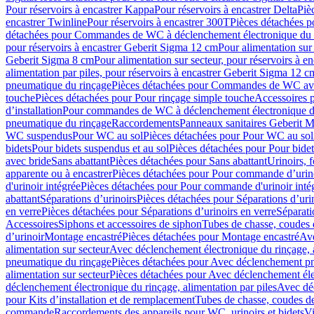
Pour réservoirs à encastrer Kappa
Pour réservoirs à encastrer Delta
Piè
encastrer Twinline
Pour réservoirs à encastrer 300T
Pièces détachées p
détachées pour Commandes de WC à déclenchement électronique du 
pour réservoirs à encastrer Geberit Sigma 12 cm
Pour alimentation sur
Geberit Sigma 8 cm
Pour alimentation sur secteur, pour réservoirs à 
alimentation par piles, pour réservoirs à encastrer Geberit Sigma 12 c
pneumatique du rinçage
Pièces détachées pour Commandes de WC ave
touche
Pièces détachées pour Pour rinçage simple touche
Accessoires
d’installation
Pour commandes de WC à déclenchement électronique d
pneumatique du rinçage
Raccordements
Panneaux sanitaires Geberit M
WC suspendus
Pour WC au sol
Pièces détachées pour Pour WC au sol
bidets
Pour bidets suspendus et au sol
Pièces détachées pour Pour bidet
avec bride
Sans abattant
Pièces détachées pour Sans abattant
Urinoirs, 
apparente ou à encastrer
Pièces détachées pour Pour commande d’urino
d'urinoir intégrée
Pièces détachées pour Pour commande d'urinoir inté
abattant
Séparations d’urinoirs
Pièces détachées pour Séparations d’uri
en verre
Pièces détachées pour Séparations d’urinoirs en verre
Séparati
Accessoires
Siphons et accessoires de siphon
Tubes de chasse, coudes 
dʼurinoir
Montage encastré
Pièces détachées pour Montage encastré
Ave
alimentation sur secteur
Avec déclenchement électronique du rinçage, a
pneumatique du rinçage
Pièces détachées pour Avec déclenchement p
alimentation sur secteur
Pièces détachées pour Avec déclenchement élec
déclenchement électronique du rinçage, alimentation par piles
Avec dé
pour Kits d’installation et de remplacement
Tubes de chasse, coudes de
commande
Raccordements des appareils pour WC, urinoirs et bidets
Vi