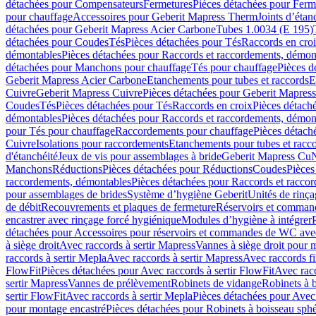
détachées pour Compensateurs
Fermetures
Pièces détachées pour Ferm
pour chauffage
Accessoires pour Geberit Mapress Therm
Joints d’étan
détachées pour Geberit Mapress Acier Carbone
Tubes 1.0034 (E 195)
détachées pour Coudes
Tés
Pièces détachées pour Tés
Raccords en cro
démontables
Pièces détachées pour Raccords et raccordements, démon
détachées pour Manchons pour chauffage
Tés pour chauffage
Pièces d
Geberit Mapress Acier Carbone
Etanchements pour tubes et raccords
E
Cuivre
Geberit Mapress Cuivre
Pièces détachées pour Geberit Mapres
Coudes
Tés
Pièces détachées pour Tés
Raccords en croix
Pièces détach
démontables
Pièces détachées pour Raccords et raccordements, démon
pour Tés pour chauffage
Raccordements pour chauffage
Pièces détach
Cuivre
Isolations pour raccordements
Etanchements pour tubes et racc
d'étanchéité
Jeux de vis pour assemblages à bride
Geberit Mapress Cu
Manchons
Réductions
Pièces détachées pour Réductions
Coudes
Pièces
raccordements, démontables
Pièces détachées pour Raccords et racco
pour assemblages de brides
Système d’hygiène Geberit
Unités de rinç
de débit
Recouvrements et plaques de fermeture
Réservoirs et comman
encastrer avec rinçage forcé hygiénique
Modules d’hygiène à intégrer
détachées pour Accessoires pour réservoirs et commandes de WC avec
à siège droit
Avec raccords à sertir Mapress
Vannes à siège droit pour 
raccords à sertir Mepla
Avec raccords à sertir Mapress
Avec raccords fi
FlowFit
Pièces détachées pour Avec raccords à sertir FlowFit
Avec racc
sertir Mapress
Vannes de prélèvement
Robinets de vidange
Robinets à 
sertir FlowFit
Avec raccords à sertir Mepla
Pièces détachées pour Avec 
pour montage encastré
Pièces détachées pour Robinets à boisseau sph