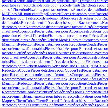
raccord à sertir
Compteurs d'eau
Tés pour chauffage
Transitions et rac
pour tubes et raccords
Isolations pour raccordements
Étanchéités pour t
aides à l'insertion
Fixations pour raccordements
Armoires de distributi
ML
Tubes ML pour chauffage
Raccords
Pièces détachées pour Raccor
détachées pour Tés
Raccords indémontables
Pièces détachées pour Ra
démontables
Raccordements
Pièces détachées pour Raccordements
Nou
détachées pour Nourrices de distribution avec raccord fileté
Compteurs
chauffage
Accessoires
Pièces détachées pour Accessoires
Isolations pou
protection et aides à l'insertion
Fixations de raccordements
Pièces déta
distribution
Joints d'étanchéité
Geberit Mepla
Tubes multicouches pour 
Manchons
Réductions
Pièces détachées pour Réductions
Coudes
Pièces
raccordements, démontables
Pièces détachées pour Raccords et racco
raccord fileté
Pièces détachées pour Nourrices de distribution avec racc
pour chauffage
Accessoires
Pièces détachées pour Accessoires
Isolatio
tubes
Fixations de raccordements
Pièces détachées pour Fixations de 
détachées pour Geberit Mapress Acier Inox
Tubes 1.4401 (AISI 316)
T
Réductions
Coudes
Pièces détachées pour Coudes
Tés
Pièces détachées
pour Raccords et raccordements, démontables
Compensateurs
Pièces 
Raccordements
Geberit Mapress Acier Inox, sans silicone
Pièces détac
Manchons
Réductions
Pièces détachées pour Réductions
Coudes
Pièces
raccordements, démontables
Pièces détachées pour Raccords et racco
Raccordements
Compensateurs
Pièces détachées pour Compensateurs
T
raccordements
Etanchements pour tubes et raccords
Fixations pour tub
Mapress Therm
Tubes Therm
Raccords
Pièces détachées pour Raccord
détachées pour Tés
Transitions indémontables
Pièces détachées pour T