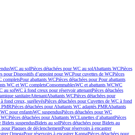
endus
WC au sol
Pièces détachées pour WC au sol
Abattants WC
Pièces
es pour Dispositifs d’appoint pour WC
Pour cuvettes de WC
Pièces
C complets
Pour abattants WC
Pièces détachées pour Pour abattants
ants WC et WC complets
Consommables
WC et abattants WC
WC
C au sol
WC à fond creux pour réservoir attenant
Pièces détachées
amique sanitaire
Attenant
Abattants WC
Pièces détachées pour
à fond creux, surélevés
Pièces détachées pour Cuvettes de WC à fond
és PMR
Pièces détachées pour Abattants WC adaptés PMR
Abattants
r WC pour enfants
WC suspendus
Pièces détachées pour WC
s WC
Pièces détachées pour Abattants WC
Lunettes d’abattant
Pièces
r Bidets suspendus
Bidets au sol
Pièces détachées pour Bidets au
s pour Plaques de déclenchement
Pour réservoirs à encastrer
astrer Omega
Pour réservoirs à encastrer Kappa
Pièces détachées pour