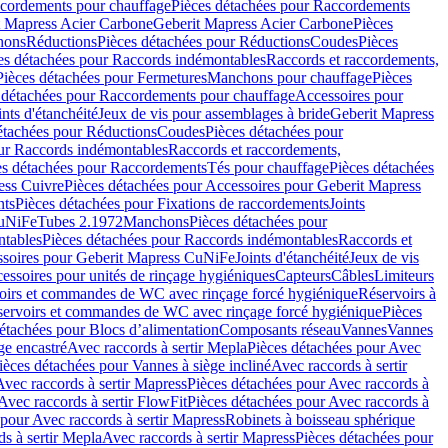
cordements pour chauffage
Pièces détachées pour Raccordements
t Mapress Acier Carbone
Geberit Mapress Acier Carbone
Pièces
hons
Réductions
Pièces détachées pour Réductions
Coudes
Pièces
es détachées pour Raccords indémontables
Raccords et raccordements,
Pièces détachées pour Fermetures
Manchons pour chauffage
Pièces
 détachées pour Raccordements pour chauffage
Accessoires pour
ints d'étanchéité
Jeux de vis pour assemblages à bride
Geberit Mapress
étachées pour Réductions
Coudes
Pièces détachées pour
ur Raccords indémontables
Raccords et raccordements,
es détachées pour Raccordements
Tés pour chauffage
Pièces détachées
ess Cuivre
Pièces détachées pour Accessoires pour Geberit Mapress
nts
Pièces détachées pour Fixations de raccordements
Joints
CuNiFe
Tubes 2.1972
Manchons
Pièces détachées pour
tables
Pièces détachées pour Raccords indémontables
Raccords et
soires pour Geberit Mapress CuNiFe
Joints d'étanchéité
Jeux de vis
essoires pour unités de rinçage hygiéniques
Capteurs
Câbles
Limiteurs
voirs et commandes de WC avec rinçage forcé hygiénique
Réservoirs à
éservoirs et commandes de WC avec rinçage forcé hygiénique
Pièces
étachées pour Blocs d’alimentation
Composants réseau
Vannes
Vannes
ge encastré
Avec raccords à sertir Mepla
Pièces détachées pour Avec
ièces détachées pour Vannes à siège incliné
Avec raccords à sertir
Avec raccords à sertir Mapress
Pièces détachées pour Avec raccords à
Avec raccords à sertir FlowFit
Pièces détachées pour Avec raccords à
 pour Avec raccords à sertir Mapress
Robinets à boisseau sphérique
s à sertir Mepla
Avec raccords à sertir Mapress
Pièces détachées pour