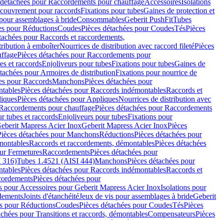
 détachées pour Raccordements pour chauffage
Accessoires
Isolations
couvrement pour raccords
Fixations pour tubes
Gaines de protection et
 pour assemblages à bride
Consommables
Geberit PushFit
Tubes
es pour Réductions
Coudes
Pièces détachées pour Coudes
Tés
Pièces
tachées pour Raccords et raccordements,
tribution à emboîter
Nourrices de distribution avec raccord fileté
Pièces
ffage
Pièces détachées pour Raccordements pour
s et raccords
Enjoliveurs pour tubes
Fixations pour tubes
Gaines de
tachées pour Armoires de distribution
Fixations pour nourrice de
es pour Raccords
Manchons
Pièces détachées pour
tables
Pièces détachées pour Raccords indémontables
Raccords et
iques
Pièces détachées pour Appliques
Nourrices de distribution avec
Raccordements pour chauffage
Pièces détachées pour Raccordements
 tubes et raccords
Enjoliveurs pour tubes
Fixations pour
eberit Mapress Acier Inox
Geberit Mapress Acier Inox
Pièces
Pièces détachées pour Manchons
Réductions
Pièces détachées pour
montables
Raccords et raccordements, démontables
Pièces détachées
ur Fermetures
Raccordements
Pièces détachées pour
 316)
Tubes 1.4521 (AISI 444)
Manchons
Pièces détachées pour
tables
Pièces détachées pour Raccords indémontables
Raccords et
ordements
Pièces détachées pour
s pour Accessoires pour Geberit Mapress Acier Inox
Isolations pour
rdements
Joints d'étanchéité
Jeux de vis pour assemblages à bride
Geberit
s pour Réductions
Coudes
Pièces détachées pour Coudes
Tés
Pièces
achées pour Transitions et raccords, démontables
Compensateurs
Pièces