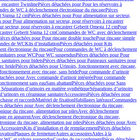
à encastrer Twinline
Pièces détachées pour Pour les réservoirs à
es de WC à déclenchement électronique du rinçage
Pièces
rit Sigma 12 cm
Pièces détachées pour Pour alimentation sur secteur,
 pour Pour alimentation sur secteur, pour réservoirs à encastrer
ur secteur, pour réservoirs à encastrer Geberit Omega 12 cm
Pour
encastrer Geberit Sigma 12 cm
Commandes de WC avec déclenchement
ièces détachées pour Pour rinçage double touche
Pour rinçage simple
mandes de WC
Kits d’installation
Pièces détachées pour Kits
nt électronique du rinçage
Pour commandes de WC à déclenchement
anitaires pour WC
Pour WC suspendus
Pièces détachées pour Pour
sanitaires pour bidets
Pièces détachées pour Panneaux sanitaires pour
ec bride
Pièces détachées pour Urinoirs, fonctionnement avec rinçage,
 fonctionnement avec rinçage, sans bride
Pour commande d’urinoir
étachées pour Avec commande d'urinoir intégrée
Pour commande
fonctionnement sans eau
Sans abattant
Pièces détachées pour Sans
 Séparations d’urinoirs en matière synthétique
Séparations d’urinoirs
d’urinoirs en céramique sanitaire
Accessoires
Pièces détachées pour
chasse et raccords
Matériel de fixation
Habillages latéraux
Commandes
es détachées pour Avec déclenchement électronique du rinçage,
ique du rinçage, alimentation par piles
Avec déclenchement
age en apparent
Avec déclenchement électronique du rinçage,
onique du rinçage, alimentation par piles
Pièces détachées pour Avec
 Accessoires
Kits d’installation et de remplacement
Pièces détachées
novation
Plaques de fermeture
Autres accessoires
Aides à la
ur WC et vidoirs suspendus
Coudes de raccordement
Pièces détachées