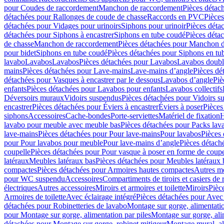
pour Coudes de raccordement
Manchon de raccordement
Pièces détac
détachées pour Rallonges de coude de chasse
Raccords en PVC
Pièce
détachées pour Vidages pour urinoirs
Siphons pour urinoir
Pièces déta
détachées pour Siphons à encastrer
Siphons en tube coudé
Pièces déta
de chasse
Manchon de raccordement
Pièces détachées pour Manchon 
pour bidet
Siphons en tube coudé
Pièces détachées pour Siphons en tu
lavabo
Lavabos
Lavabos
Pièces détachées pour Lavabos
Lavabos doubl
mains
Pièces détachées pour Lave-mains
Lave-mains d’angle
Pièces dé
détachées pour Vasques à encastrer par le dessous
Lavabos d’angle
Piè
enfants
Pièces détachées pour Lavabos pour enfants
Lavabos collectifs
Déversoirs muraux
Vidoirs suspendus
Pièces détachées pour Vidoirs s
encastrer
Pièces détachées pour Éviers à encastrer
Éviers à poser
Pièces
siphons
Accessoires
Cache-bondes
Porte-serviettes
Matériel de fixation
H
lavabo pour meuble avec meuble bas
Pièces détachées pour Packs la
lave-mains
Pièces détachées pour Pour lave-mains
Pour lavabos
Pièces
pour Pour lavabos pour meuble
Pour lave-mains d’angle
Pièces détach
coupelle
Pièces détachées pour Pour vasque à poser en forme de coupe
latéraux
Meubles latéraux bas
Pièces détachées pour Meubles latéraux 
compactes
Pièces détachées pour Armoires hautes compactes
Autres m
pour WC suspendu
Accessoires
Compartiments de tiroirs et casiers de
électriques
Autres accessoires
Miroirs et armoires et toilette
Miroirs
Pièc
Armoires de toilette
Avec éclairage intégré
Pièces détachées pour Avec 
détachées pour Robinetteries de lavabo
Montage sur gorge, alimentatio
pour Montage sur gorge, alimentation par piles
Montage sur gorge, ali
détachées pour Montage sur gorge, robinet mitigeur
Montage mural, al