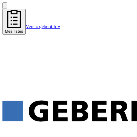
Vers « geberit.fr »
Mes listes