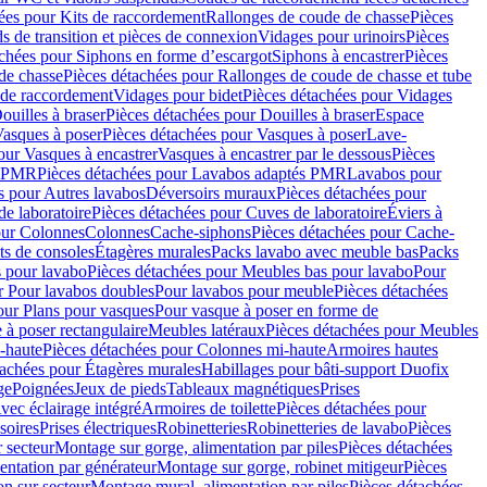
ées pour Kits de raccordement
Rallonges de coude de chasse
Pièces
s de transition et pièces de connexion
Vidages pour urinoirs
Pièces
achées pour Siphons en forme d’escargot
Siphons à encastrer
Pièces
de chasse
Pièces détachées pour Rallonges de coude de chasse et tube
 de raccordement
Vidages pour bidet
Pièces détachées pour Vidages
ouilles à braser
Pièces détachées pour Douilles à braser
Espace
asques à poser
Pièces détachées pour Vasques à poser
Lave-
our Vasques à encastrer
Vasques à encastrer par le dessous
Pièces
s PMR
Pièces détachées pour Lavabos adaptés PMR
Lavabos pour
s pour Autres lavabos
Déversoirs muraux
Pièces détachées pour
e laboratoire
Pièces détachées pour Cuves de laboratoire
Éviers à
our Colonnes
Colonnes
Cache-siphons
Pièces détachées pour Cache-
ts de consoles
Étagères murales
Packs lavabo avec meuble bas
Packs
 pour lavabo
Pièces détachées pour Meubles bas pour lavabo
Pour
r Pour lavabos doubles
Pour lavabos pour meuble
Pièces détachées
our Plans pour vasques
Pour vasque à poser en forme de
 à poser rectangulaire
Meubles latéraux
Pièces détachées pour Meubles
-haute
Pièces détachées pour Colonnes mi-haute
Armoires hautes
tachées pour Étagères murales
Habillages pour bâti-support Duofix
ge
Poignées
Jeux de pieds
Tableaux magnétiques
Prises
vec éclairage intégré
Armoires de toilette
Pièces détachées pour
soires
Prises électriques
Robinetteries
Robinetteries de lavabo
Pièces
 secteur
Montage sur gorge, alimentation par piles
Pièces détachées
entation par générateur
Montage sur gorge, robinet mitigeur
Pièces
n sur secteur
Montage mural, alimentation par piles
Pièces détachées