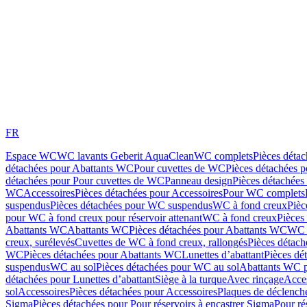
FR
Espace WC
WC lavants Geberit AquaClean
WC complets
Pièces déta
détachées pour Abattants WC
Pour cuvettes de WC
Pièces détachées 
détachées pour Pour cuvettes de WC
Panneau design
Pièces détachées
WC
Accessoires
Pièces détachées pour Accessoires
Pour WC complets
suspendus
Pièces détachées pour WC suspendus
WC à fond creux
Pièc
pour WC à fond creux pour réservoir attenant
WC à fond creux
Pièces
Abattants WC
Abattants WC
Pièces détachées pour Abattants WC
WC 
creux, surélevés
Cuvettes de WC à fond creux, rallongés
Pièces détach
WC
Pièces détachées pour Abattants WC
Lunettes d’abattant
Pièces dé
suspendus
WC au sol
Pièces détachées pour WC au sol
Abattants WC p
détachées pour Lunettes d’abattant
Siège à la turque
Avec rinçage
Acce
sol
Accessoires
Pièces détachées pour Accessoires
Plaques de déclenc
Sigma
Pièces détachées pour Pour réservoirs à encastrer Sigma
Pour ré