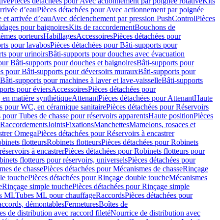
tive
Pièces détachées pour Avec actionnement par poignée rotative
Kits
rrivée d’eau
Pièces détachées pour Avec actionnement par poignée
 et arrivée d’eau
Avec déclenchement par pression PushControl
Pièces
idages pour baignoires
Kits de raccordement
Bouchons de
tèmes porteurs
Habillages
Accessoires
Pièces détachées pour
rts pour lavabos
Pièces détachées pour Bâti-supports pour
ts pour urinoirs
Bâti-supports pour douches avec évacuation
our Bâti-supports pour douches et baignoires
Bâti-supports pour
es pour Bâti-supports pour déversoirs muraux
Bâti-supports pour
Bâti-supports pour machines à laver et lave-vaisselle
Bâti-supports
ports pour éviers
Accessoires
Pièces détachées pour
 en matière synthétique
Attenant
Pièces détachées pour Attenant
Haute
s pour WC, en céramique sanitaire
Pièces détachées pour Réservoirs
 pour Tubes de chasse pour réservoirs apparents
Haute position
Pièces
r Raccordements
Joints
Fixations
Manchettes
Mamelons, rosaces et
astrer Omega
Pièces détachées pour Réservoirs à encastrer
inets flotteurs
Robinets flotteurs
Pièces détachées pour Robinets
réservoirs à encastrer
Pièces détachées pour Robinets flotteurs pour
inets flotteurs pour réservoirs, universels
Pièces détachées pour
mes de chasse
Pièces détachées pour Mécanismes de chasse
Rinçage
le touche
Pièces détachées pour Rinçage double touche
Mécanismes
e
Rinçage simple touche
Pièces détachées pour Rinçage simple
s ML
Tubes ML pour chauffage
Raccords
Pièces détachées pour
raccords, démontables
Fermetures
Boîtes de
s de distribution avec raccord fileté
Nourrice de distribution avec