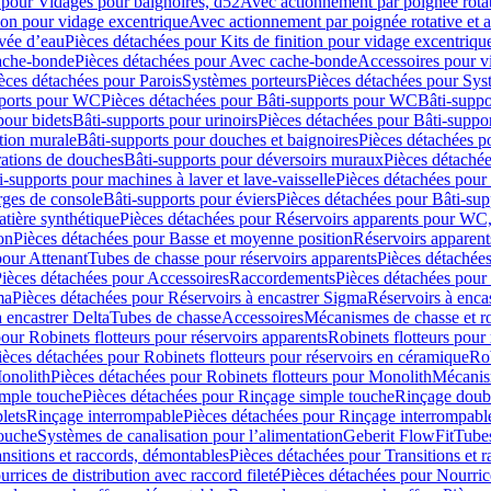
 pour Vidages pour baignoires, d52
Avec actionnement par poignée rota
tion pour vidage excentrique
Avec actionnement par poignée rotative et a
ivée d’eau
Pièces détachées pour Kits de finition pour vidage excentrique
ache-bonde
Pièces détachées pour Avec cache-bonde
Accessoires pour v
èces détachées pour Parois
Systèmes porteurs
Pièces détachées pour Sys
pports pour WC
Pièces détachées pour Bâti-supports pour WC
Bâti-suppo
pour bidets
Bâti-supports pour urinoirs
Pièces détachées pour Bâti-suppor
tion murale
Bâti-supports pour douches et baignoires
Pièces détachées p
rations de douches
Bâti-supports pour déversoirs muraux
Pièces détaché
i-supports pour machines à laver et lave-vaisselle
Pièces détachées pour 
rges de console
Bâti-supports pour éviers
Pièces détachées pour Bâti-sup
tière synthétique
Pièces détachées pour Réservoirs apparents pour WC,
on
Pièces détachées pour Basse et moyenne position
Réservoirs apparent
pour Attenant
Tubes de chasse pour réservoirs apparents
Pièces détachées
ièces détachées pour Accessoires
Raccordements
Pièces détachées pou
ma
Pièces détachées pour Réservoirs à encastrer Sigma
Réservoirs à enc
 encastrer Delta
Tubes de chasse
Accessoires
Mécanismes de chasse et rob
our Robinets flotteurs pour réservoirs apparents
Robinets flotteurs pour 
ièces détachées pour Robinets flotteurs pour réservoirs en céramique
Rob
Monolith
Pièces détachées pour Robinets flotteurs pour Monolith
Mécanis
imple touche
Pièces détachées pour Rinçage simple touche
Rinçage doub
lets
Rinçage interrompable
Pièces détachées pour Rinçage interrompabl
touche
Systèmes de canalisation pour l’alimentation
Geberit FlowFit
Tube
nsitions et raccords, démontables
Pièces détachées pour Transitions et 
rrices de distribution avec raccord fileté
Pièces détachées pour Nourrice