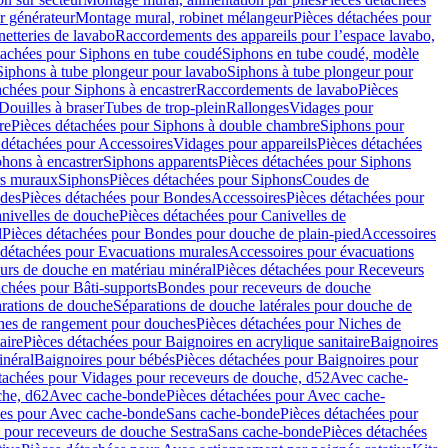
r générateur
Montage mural, robinet mélangeur
Pièces détachées pour
netteries de lavabo
Raccordements des appareils pour l’espace lavabo,
tachées pour Siphons en tube coudé
Siphons en tube coudé, modèle
Siphons à tube plongeur pour lavabo
Siphons à tube plongeur pour
achées pour Siphons à encastrer
Raccordements de lavabo
Pièces
Douilles à braser
Tubes de trop-plein
Rallonges
Vidages pour
re
Pièces détachées pour Siphons à double chambre
Siphons pour
 détachées pour Accessoires
Vidages pour appareils
Pièces détachées
hons à encastrer
Siphons apparents
Pièces détachées pour Siphons
rs muraux
Siphons
Pièces détachées pour Siphons
Coudes de
des
Pièces détachées pour Bondes
Accessoires
Pièces détachées pour
nivelles de douche
Pièces détachées pour Canivelles de
d
Pièces détachées pour Bondes pour douche de plain-pied
Accessoires
 détachées pour Evacuations murales
Accessoires pour évacuations
urs de douche en matériau minéral
Pièces détachées pour Receveurs
achées pour Bâti-supports
Bondes pour receveurs de douche
arations de douche
Séparations de douche latérales pour douche de
hes de rangement pour douches
Pièces détachées pour Niches de
aire
Pièces détachées pour Baignoires en acrylique sanitaire
Baignoires
inéral
Baignoires pour bébés
Pièces détachées pour Baignoires pour
tachées pour Vidages pour receveurs de douche, d52
Avec cache-
che, d62
Avec cache-bonde
Pièces détachées pour Avec cache-
ées pour Avec cache-bonde
Sans cache-bonde
Pièces détachées pour
 pour receveurs de douche Sestra
Sans cache-bonde
Pièces détachées