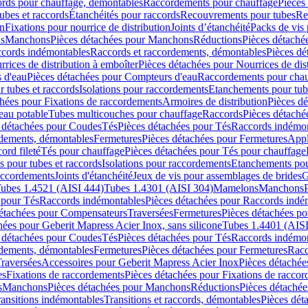
cords pour chauffage, démontables
Raccordements pour chauffage
Pièces
ubes et raccords
Étanchéités pour raccords
Recouvrements pour tubes
Re
on
Fixations pour nourrice de distribution
Joints d’étanchéité
Packs de vis
ds
Manchons
Pièces détachées pour Manchons
Réductions
Pièces détaché
ccords indémontables
Raccords et raccordements, démontables
Pièces dé
rrices de distribution à emboîter
Pièces détachées pour Nourrices de dis
 d'eau
Pièces détachées pour Compteurs d'eau
Raccordements pour chau
r tubes et raccords
Isolations pour raccordements
Etanchements pour tube
chées pour Fixations de raccordements
Armoires de distribution
Pièces dé
eau potable
Tubes multicouches pour chauffage
Raccords
Pièces détaché
 détachées pour Coudes
Tés
Pièces détachées pour Tés
Raccords indémon
rdements, démontables
Fermetures
Pièces détachées pour Fermetures
Appl
ord fileté
Tés pour chauffage
Pièces détachées pour Tés pour chauffage
ns pour tubes et raccords
Isolations pour raccordements
Etanchements pour
raccordements
Joints d'étanchéité
Jeux de vis pour assemblages de brides
G
ubes 1.4521 (AISI 444)
Tubes 1.4301 (AISI 304)
Mamelons
Manchons
 pour Tés
Raccords indémontables
Pièces détachées pour Raccords indé
détachées pour Compensateurs
Traversées
Fermetures
Pièces détachées po
hées pour Geberit Mapress Acier Inox, sans silicone
Tubes 1.4401 (AISI
 détachées pour Coudes
Tés
Pièces détachées pour Tés
Raccords indémon
rdements, démontables
Fermetures
Pièces détachées pour Fermetures
Racc
raversées
Accessoires pour Geberit Mapress Acier Inox
Pièces détachée
es
Fixations de raccordements
Pièces détachées pour Fixations de racco
s
Manchons
Pièces détachées pour Manchons
Réductions
Pièces détachée
ransitions indémontables
Transitions et raccords, démontables
Pièces dét