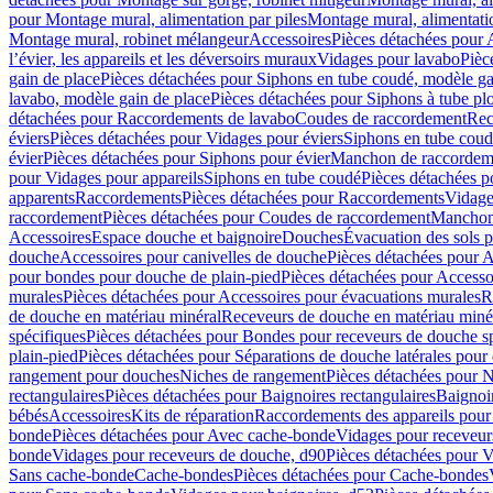
pour Montage mural, alimentation par piles
Montage mural, alimentati
Montage mural, robinet mélangeur
Accessoires
Pièces détachées pour 
l’évier, les appareils et les déversoirs muraux
Vidages pour lavabo
Pièc
gain de place
Pièces détachées pour Siphons en tube coudé, modèle ga
lavabo, modèle gain de place
Pièces détachées pour Siphons à tube pl
détachées pour Raccordements de lavabo
Coudes de raccordement
Rec
éviers
Pièces détachées pour Vidages pour éviers
Siphons en tube cou
évier
Pièces détachées pour Siphons pour évier
Manchon de raccordem
pour Vidages pour appareils
Siphons en tube coudé
Pièces détachées p
apparents
Raccordements
Pièces détachées pour Raccordements
Vidage
raccordement
Pièces détachées pour Coudes de raccordement
Manchon
Accessoires
Espace douche et baignoire
Douches
Évacuation des sols 
douche
Accessoires pour canivelles de douche
Pièces détachées pour A
pour bondes pour douche de plain-pied
Pièces détachées pour Accesso
murales
Pièces détachées pour Accessoires pour évacuations murales
R
de douche en matériau minéral
Receveurs de douche en matériau miné
spécifiques
Pièces détachées pour Bondes pour receveurs de douche s
plain-pied
Pièces détachées pour Séparations de douche latérales pour
rangement pour douches
Niches de rangement
Pièces détachées pour 
rectangulaires
Pièces détachées pour Baignoires rectangulaires
Baignoi
bébés
Accessoires
Kits de réparation
Raccordements des appareils pour 
bonde
Pièces détachées pour Avec cache-bonde
Vidages pour receveur
bonde
Vidages pour receveurs de douche, d90
Pièces détachées pour 
Sans cache-bonde
Cache-bondes
Pièces détachées pour Cache-bondes