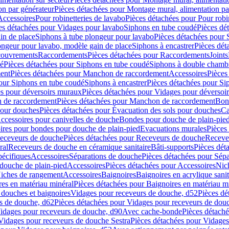
on par générateur
Pièces détachées pour Montage mural, alimentation pa
Accessoires
Pour robinetteries de lavabo
Pièces détachées pour Pour robi
es détachées pour Vidages pour lavabo
Siphons en tube coudé
Pièces dé
in de place
Siphons à tube plongeur pour lavabo
Pièces détachées pour 
ongeur pour lavabo, modèle gain de place
Siphons à encastrer
Pièces dét
ouvrements
Raccordements
Pièces détachées pour Raccordements
Joints
dé
Pièces détachées pour Siphons en tube coudé
Siphons à double chamb
ent
Pièces détachées pour Manchon de raccordement
Accessoires
Pièces
our Siphons en tube coudé
Siphons à encastrer
Pièces détachées pour Sip
s pour déversoirs muraux
Pièces détachées pour Vidages pour déversoi
 de raccordement
Pièces détachées pour Manchon de raccordement
Bon
pour douches
Pièces détachées pour Évacuation des sols pour douches
Ca
ccessoires pour canivelles de douche
Bondes pour douche de plain-pie
ires pour bondes pour douche de plain-pied
Evacuations murales
Pièces
eceveurs de douche
Pièces détachées pour Receveurs de douche
Receve
ral
Receveurs de douche en céramique sanitaire
Bâti-supports
Pièces dét
pécifiques
Accessoires
Séparations de douche
Pièces détachées pour Sép
 douche de plain-pied
Accessoires
Pièces détachées pour Accessoires
Nic
Niches de rangement
Accessoires
Baignoires
Baignoires en acrylique sanit
res en matériau minéral
Pièces détachées pour Baignoires en matériau m
douches et baignoires
Vidages pour receveurs de douche, d52
Pièces dé
s de douche, d62
Pièces détachées pour Vidages pour receveurs de dou
Vidages pour receveurs de douche, d90
Avec cache-bonde
Pièces détach
Vidages pour receveurs de douche Sestra
Pièces détachées pour Vidages