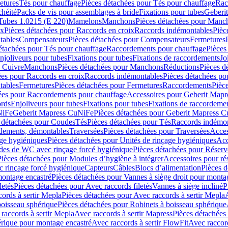
etures
Tés pour chauffage
Pièces détachées pour Tés pour chauffage
Rac
chéité
Packs de vis pour assemblages à bride
Fixations pour tubes
Geberi
Tubes 1.0215 (E 220)
Mamelons
Manchons
Pièces détachées pour Manc
ix
Pièces détachées pour Raccords en croix
Raccords indémontables
Pièc
tables
Compensateurs
Pièces détachées pour Compensateurs
Fermetures
étachées pour Tés pour chauffage
Raccordements pour chauffage
Pièces
njoliveurs pour tubes
Fixations pour tubes
Fixations de raccordements
Jo
s Cuivre
Manchons
Pièces détachées pour Manchons
Réductions
Pièces d
ées pour Raccords en croix
Raccords indémontables
Pièces détachées po
tables
Fermetures
Pièces détachées pour Fermetures
Raccordements
Pièc
ées pour Raccordements pour chauffage
Accessoires pour Geberit Mapr
ords
Enjoliveurs pour tubes
Fixations pour tubes
Fixations de raccordeme
NiFe
Geberit Mapress CuNiFe
Pièces détachées pour Geberit Mapress 
 détachées pour Coudes
Tés
Pièces détachées pour Tés
Raccords indémon
rdements, démontables
Traversées
Pièces détachées pour Traversées
Acces
age hygiéniques
Pièces détachées pour Unités de rinçage hygiéniques
Acc
des de WC avec rinçage forcé hygiénique
Pièces détachées pour Réser
Pièces détachées pour Modules d’hygiène à intégrer
Accessoires pour r
 rinçage forcé hygiénique
Capteurs
Câbles
Blocs d’alimentation
Pièces d
montage encastré
Pièces détachées pour Vannes à siège droit pour monta
letés
Pièces détachées pour Avec raccords filetés
Vannes à siège incliné
P
ords à sertir Mepla
Pièces détachées pour Avec raccords à sertir Mepla
boisseau sphérique
Pièces détachées pour Robinets à boisseau sphérique
raccords à sertir Mepla
Avec raccords à sertir Mapress
Pièces détachées
érique pour montage encastré
Avec raccords à sertir FlowFit
Avec raccord