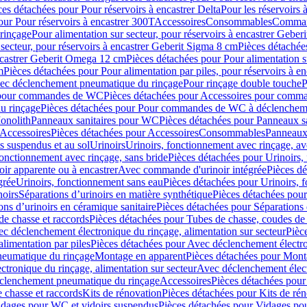
ces détachées pour Pour réservoirs à encastrer Delta
Pour les réservoirs 
our Pour réservoirs à encastrer 300T
Accessoires
Consommables
Command
rinçage
Pour alimentation sur secteur, pour réservoirs à encastrer Gebe
 secteur, pour réservoirs à encastrer Geberit Sigma 8 cm
Pièces détachées
encastrer Geberit Omega 12 cm
Pièces détachées pour Pour alimentation s
m
Pièces détachées pour Pour alimentation par piles, pour réservoirs à 
c déclenchement pneumatique du rinçage
Pour rinçage double touche
P
 pour commandes de WC
Pièces détachées pour Accessoires pour com
u rinçage
Pièces détachées pour Pour commandes de WC à déclencheme
onolith
Panneaux sanitaires pour WC
Pièces détachées pour Panneaux s
Accessoires
Pièces détachées pour Accessoires
Consommables
Panneaux 
s suspendus et au sol
Urinoirs
Urinoirs, fonctionnement avec rinçage, av
fonctionnement avec rinçage, sans bride
Pièces détachées pour Urinoirs,
ir apparente ou à encastrer
Avec commande d'urinoir intégrée
Pièces d
grée
Urinoirs, fonctionnement sans eau
Pièces détachées pour Urinoirs, 
noirs
Séparations d’urinoirs en matière synthétique
Pièces détachées pour
ons d’urinoirs en céramique sanitaire
Pièces détachées pour Séparations 
de chasse et raccords
Pièces détachées pour Tubes de chasse, coudes de 
c déclenchement électronique du rinçage, alimentation sur secteur
Pièc
limentation par piles
Pièces détachées pour Avec déclenchement électron
neumatique du rinçage
Montage en apparent
Pièces détachées pour Mont
tronique du rinçage, alimentation sur secteur
Avec déclenchement électr
clenchement pneumatique du rinçage
Accessoires
Pièces détachées pour
 chasse et raccords
Kits de rénovation
Pièces détachées pour Kits de ré
dages pour WC et vidoirs suspendus
Pièces détachées pour Vidages po