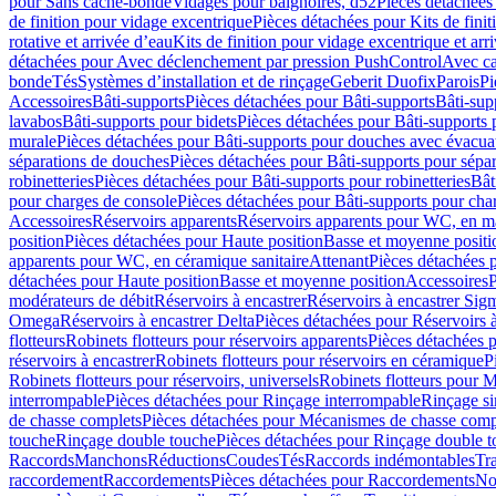
pour Sans cache-bonde
Vidages pour baignoires, d52
Pièces détachées
de finition pour vidage excentrique
Pièces détachées pour Kits de fini
rotative et arrivée d’eau
Kits de finition pour vidage excentrique et arr
détachées pour Avec déclenchement par pression PushControl
Avec c
bonde
Tés
Systèmes d’installation et de rinçage
Geberit Duofix
Parois
Pi
Accessoires
Bâti-supports
Pièces détachées pour Bâti-supports
Bâti-su
lavabos
Bâti-supports pour bidets
Pièces détachées pour Bâti-supports 
murale
Pièces détachées pour Bâti-supports pour douches avec évacua
séparations de douches
Pièces détachées pour Bâti-supports pour sépa
robinetteries
Pièces détachées pour Bâti-supports pour robinetteries
Bât
pour charges de console
Pièces détachées pour Bâti-supports pour cha
Accessoires
Réservoirs apparents
Réservoirs apparents pour WC, en ma
position
Pièces détachées pour Haute position
Basse et moyenne positi
apparents pour WC, en céramique sanitaire
Attenant
Pièces détachées 
détachées pour Haute position
Basse et moyenne position
Accessoires
P
modérateurs de débit
Réservoirs à encastrer
Réservoirs à encastrer Sig
Omega
Réservoirs à encastrer Delta
Pièces détachées pour Réservoirs à
flotteurs
Robinets flotteurs pour réservoirs apparents
Pièces détachées p
réservoirs à encastrer
Robinets flotteurs pour réservoirs en céramique
P
Robinets flotteurs pour réservoirs, universels
Robinets flotteurs pour 
interrompable
Pièces détachées pour Rinçage interrompable
Rinçage s
de chasse complets
Pièces détachées pour Mécanismes de chasse comp
touche
Rinçage double touche
Pièces détachées pour Rinçage double 
Raccords
Manchons
Réductions
Coudes
Tés
Raccords indémontables
Tra
raccordement
Raccordements
Pièces détachées pour Raccordements
Nou