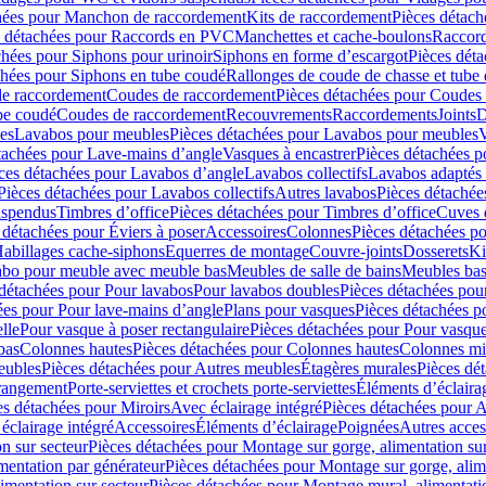
hées pour Manchon de raccordement
Kits de raccordement
Pièces détach
s détachées pour Raccords en PVC
Manchettes et cache-boulons
Raccord
chées pour Siphons pour urinoir
Siphons en forme d’escargot
Pièces dét
chées pour Siphons en tube coudé
Rallonges de coude de chasse et tube 
de raccordement
Coudes de raccordement
Pièces détachées pour Coudes
be coudé
Coudes de raccordement
Recouvrements
Raccordements
Joints
D
es
Lavabos pour meubles
Pièces détachées pour Lavabos pour meubles
V
tachées pour Lave-mains d’angle
Vasques à encastrer
Pièces détachées p
ces détachées pour Lavabos d’angle
Lavabos collectifs
Lavabos adapté
Pièces détachées pour Lavabos collectifs
Autres lavabos
Pièces détachée
uspendus
Timbres dʼoffice
Pièces détachées pour Timbres dʼoffice
Cuves d
 détachées pour Éviers à poser
Accessoires
Colonnes
Pièces détachées p
abillages cache-siphons
Equerres de montage
Couvre-joints
Dosserets
Ki
vabo pour meuble avec meuble bas
Meubles de salle de bains
Meubles bas
 détachées pour Pour lavabos
Pour lavabos doubles
Pièces détachées pou
ées pour Pour lave-mains d’angle
Plans pour vasques
Pièces détachées p
lle
Pour vasque à poser rectangulaire
Pièces détachées pour Pour vasque
bas
Colonnes hautes
Pièces détachées pour Colonnes hautes
Colonnes mi
eubles
Pièces détachées pour Autres meubles
Étagères murales
Pièces dé
 rangement
Porte-serviettes et crochets porte-serviettes
Éléments d’éclaira
es détachées pour Miroirs
Avec éclairage intégré
Pièces détachées pour A
éclairage intégré
Accessoires
Éléments d’éclairage
Poignées
Autres acces
n sur secteur
Pièces détachées pour Montage sur gorge, alimentation sur
mentation par générateur
Pièces détachées pour Montage sur gorge, alim
imentation sur secteur
Pièces détachées pour Montage mural, alimentatio