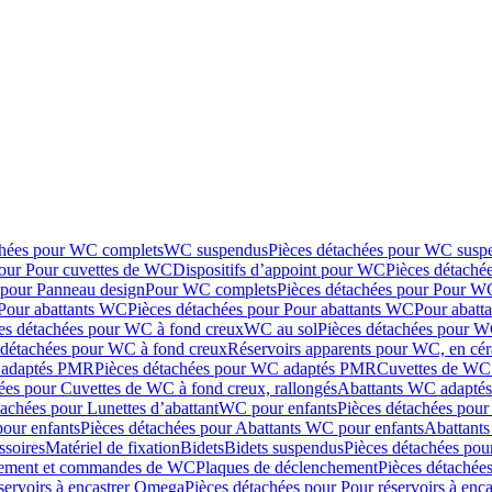
chées pour WC complets
WC suspendus
Pièces détachées pour WC susp
pour Pour cuvettes de WC
Dispositifs d’appoint pour WC
Pièces détaché
 pour Panneau design
Pour WC complets
Pièces détachées pour Pour W
Pour abattants WC
Pièces détachées pour Pour abattants WC
Pour abatt
es détachées pour WC à fond creux
WC au sol
Pièces détachées pour W
 détachées pour WC à fond creux
Réservoirs apparents pour WC, en cér
adaptés PMR
Pièces détachées pour WC adaptés PMR
Cuvettes de WC 
ées pour Cuvettes de WC à fond creux, rallongés
Abattants WC adapt
tachées pour Lunettes d’abattant
WC pour enfants
Pièces détachées pou
our enfants
Pièces détachées pour Abattants WC pour enfants
Abattant
ssoires
Matériel de fixation
Bidets
Bidets suspendus
Pièces détachées pou
hement et commandes de WC
Plaques de déclenchement
Pièces détachée
servoirs à encastrer Omega
Pièces détachées pour Pour réservoirs à enc