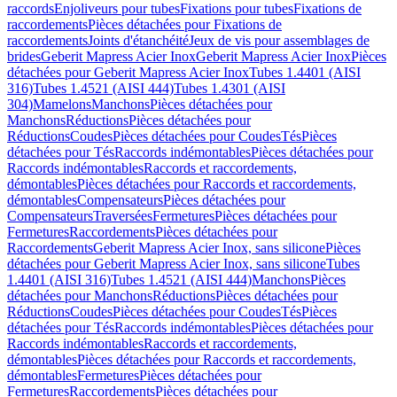
raccords
Enjoliveurs pour tubes
Fixations pour tubes
Fixations de
raccordements
Pièces détachées pour Fixations de
raccordements
Joints d'étanchéité
Jeux de vis pour assemblages de
brides
Geberit Mapress Acier Inox
Geberit Mapress Acier Inox
Pièces
détachées pour Geberit Mapress Acier Inox
Tubes 1.4401 (AISI
316)
Tubes 1.4521 (AISI 444)
Tubes 1.4301 (AISI
304)
Mamelons
Manchons
Pièces détachées pour
Manchons
Réductions
Pièces détachées pour
Réductions
Coudes
Pièces détachées pour Coudes
Tés
Pièces
détachées pour Tés
Raccords indémontables
Pièces détachées pour
Raccords indémontables
Raccords et raccordements,
démontables
Pièces détachées pour Raccords et raccordements,
démontables
Compensateurs
Pièces détachées pour
Compensateurs
Traversées
Fermetures
Pièces détachées pour
Fermetures
Raccordements
Pièces détachées pour
Raccordements
Geberit Mapress Acier Inox, sans silicone
Pièces
détachées pour Geberit Mapress Acier Inox, sans silicone
Tubes
1.4401 (AISI 316)
Tubes 1.4521 (AISI 444)
Manchons
Pièces
détachées pour Manchons
Réductions
Pièces détachées pour
Réductions
Coudes
Pièces détachées pour Coudes
Tés
Pièces
détachées pour Tés
Raccords indémontables
Pièces détachées pour
Raccords indémontables
Raccords et raccordements,
démontables
Pièces détachées pour Raccords et raccordements,
démontables
Fermetures
Pièces détachées pour
Fermetures
Raccordements
Pièces détachées pour