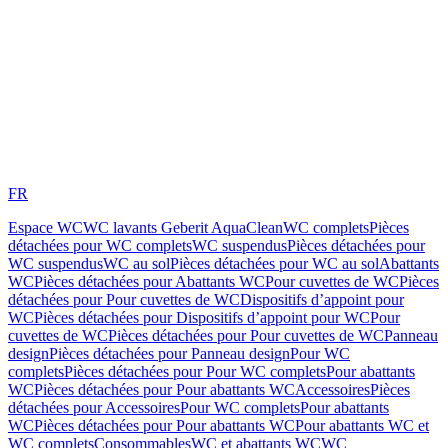
FR
Espace WC
WC lavants Geberit AquaClean
WC complets
Pièces
détachées pour WC complets
WC suspendus
Pièces détachées pour
WC suspendus
WC au sol
Pièces détachées pour WC au sol
Abattants
WC
Pièces détachées pour Abattants WC
Pour cuvettes de WC
Pièces
détachées pour Pour cuvettes de WC
Dispositifs d’appoint pour
WC
Pièces détachées pour Dispositifs d’appoint pour WC
Pour
cuvettes de WC
Pièces détachées pour Pour cuvettes de WC
Panneau
design
Pièces détachées pour Panneau design
Pour WC
complets
Pièces détachées pour Pour WC complets
Pour abattants
WC
Pièces détachées pour Pour abattants WC
Accessoires
Pièces
détachées pour Accessoires
Pour WC complets
Pour abattants
WC
Pièces détachées pour Pour abattants WC
Pour abattants WC et
WC complets
Consommables
WC et abattants WC
WC