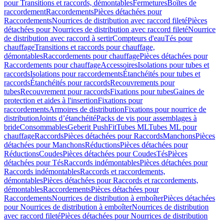
pour Transitions et raccords, démontables
Fermetures
Boîtes de
raccordement
Raccordements
Pièces détachées pour
Raccordements
Nourrices de distribution avec raccord fileté
Pièces
détachées pour Nourrices de distribution avec raccord fileté
Nourrice
de distribution avec raccord à sertir
Compteurs d'eau
Tés pour
chauffage
Transitions et raccords pour chauffage,
démontables
Raccordements pour chauffage
Pièces détachées pour
Raccordements pour chauffage
Accessoires
Isolations pour tubes et
raccords
Isolations pour raccordements
Étanchéités pour tubes et
raccords
Étanchéités pour raccords
Recouvrements pour
tubes
Recouvrement pour raccords
Fixations pour tubes
Gaines de
protection et aides à l'insertion
Fixations pour
raccordements
Armoires de distribution
Fixations pour nourrice de
distribution
Joints d’étanchéité
Packs de vis pour assemblages à
bride
Consommables
Geberit PushFit
Tubes ML
Tubes ML pour
chauffage
Raccords
Pièces détachées pour Raccords
Manchons
Pièces
détachées pour Manchons
Réductions
Pièces détachées pour
Réductions
Coudes
Pièces détachées pour Coudes
Tés
Pièces
détachées pour Tés
Raccords indémontables
Pièces détachées pour
Raccords indémontables
Raccords et raccordements,
démontables
Pièces détachées pour Raccords et raccordements,
démontables
Raccordements
Pièces détachées pour
Raccordements
Nourrices de distribution à emboîter
Pièces détachées
pour Nourrices de distribution à emboîter
Nourrices de distribution
avec raccord fileté
Pièces détachées pour Nourrices de distribution