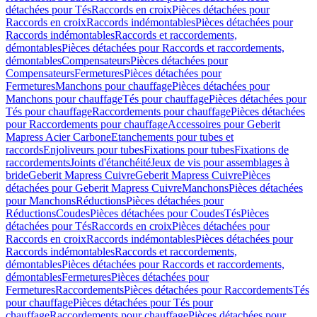
détachées pour Tés
Raccords en croix
Pièces détachées pour
Raccords en croix
Raccords indémontables
Pièces détachées pour
Raccords indémontables
Raccords et raccordements,
démontables
Pièces détachées pour Raccords et raccordements,
démontables
Compensateurs
Pièces détachées pour
Compensateurs
Fermetures
Pièces détachées pour
Fermetures
Manchons pour chauffage
Pièces détachées pour
Manchons pour chauffage
Tés pour chauffage
Pièces détachées pour
Tés pour chauffage
Raccordements pour chauffage
Pièces détachées
pour Raccordements pour chauffage
Accessoires pour Geberit
Mapress Acier Carbone
Etanchements pour tubes et
raccords
Enjoliveurs pour tubes
Fixations pour tubes
Fixations de
raccordements
Joints d'étanchéité
Jeux de vis pour assemblages à
bride
Geberit Mapress Cuivre
Geberit Mapress Cuivre
Pièces
détachées pour Geberit Mapress Cuivre
Manchons
Pièces détachées
pour Manchons
Réductions
Pièces détachées pour
Réductions
Coudes
Pièces détachées pour Coudes
Tés
Pièces
détachées pour Tés
Raccords en croix
Pièces détachées pour
Raccords en croix
Raccords indémontables
Pièces détachées pour
Raccords indémontables
Raccords et raccordements,
démontables
Pièces détachées pour Raccords et raccordements,
démontables
Fermetures
Pièces détachées pour
Fermetures
Raccordements
Pièces détachées pour Raccordements
Tés
pour chauffage
Pièces détachées pour Tés pour
chauffage
Raccordements pour chauffage
Pièces détachées pour