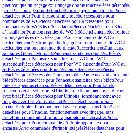
pneumatique du rinçage
Pour rinçage double touche
Pièces détachées
pour Pour rinçage double touche
Pour rinçage simple touche
Pièces
détachées pour Pour rinçage simple touche
Accessoires pour
commandes de WC
Pièces détachées pour Accessoires pour
commandes de WC
Kits d’installation
Pièces détachées pour Kits
d’installation
Pour commandes de WC à déclenchement électronique
du rinçage
Pièces détachées pour Pour commandes de WC à
déclenchement électronique du rinçage
Pour commandes de WC à
déclenchement pneumatique du rinçage
Raccordements
Panneaux
sanitaires Geberit Monolith
Panneaux sanitaires pour WC
Pièces
détachées pour Panneaux sanitaires pour WC
Pour WC
suspendus
Pièces détachées pour Pour WC suspendus
Pour WC au
sol
Pièces détachées pour Pour WC au sol
Accessoires
Pièces
détachées pour Accessoires
Consommables
Panneaux sanitaires pour
bidets
Pièces détachées pour Panneaux sanitaires pour bidets
Pour
bidets suspendus et au sol
Pièces détachées pour Pour bidets
suspendus et au sol
Urinoirs
Urinoirs, fonctionnement avec rinçage,
avec bride
Pièces détachées pour Urinoirs, fonctionnement avec
rinçage, avec bride
Sans abattant
Pièces détachées pour Sans
abattant
Urinoirs, fonctionnement avec rinçage, sans bride
Pièces
détachées pour Urinoirs, fonctionnement avec rinçage, sans
bride
Pour commande d’urinoir apparente ou à encastrer
Pièces
détachées pour Pour commande d’urinoir apparente ou à
encastrer
Avec commande d'urinoir intégrée
Pièces détachées pour