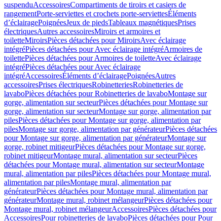
suspendu
Accessoires
Compartiments de tiroirs et casiers de
rangement
Porte-serviettes et crochets porte-serviettes
Éléments
d’éclairage
Poignées
Jeux de pieds
Tableaux magnétiques
Prises
électriques
Autres accessoires
Miroirs et armoires et
toilette
Miroirs
Pièces détachées pour Miroirs
Avec éclairage
intégré
Pièces détachées pour Avec éclairage intégré
Armoires de
toilette
Pièces détachées pour Armoires de toilette
Avec éclairage
intégré
Pièces détachées pour Avec éclairage
intégré
Accessoires
Éléments d’éclairage
Poignées
Autres
accessoires
Prises électriques
Robinetteries
Robinetteries de
lavabo
Pièces détachées pour Robinetteries de lavabo
Montage sur
gorge, alimentation sur secteur
Pièces détachées pour Montage sur
gorge, alimentation sur secteur
Montage sur gorge, alimentation par
piles
Pièces détachées pour Montage sur gorge, alimentation par
piles
Montage sur gorge, alimentation par générateur
Pièces détachées
pour Montage sur gorge, alimentation par générateur
Montage sur
gorge, robinet mitigeur
Pièces détachées pour Montage sur gorge,
robinet mitigeur
Montage mural, alimentation sur secteur
Pièces
détachées pour Montage mural, alimentation sur secteur
Montage
mural, alimentation par piles
Pièces détachées pour Montage mural,
alimentation par piles
Montage mural, alimentation par
générateur
Pièces détachées pour Montage mural, alimentation par
générateur
Montage mural, robinet mélangeur
Pièces détachées pour
Montage mural, robinet mélangeur
Accessoires
Pièces détachées pour
Accessoires
Pour robinetteries de lavabo
Pièces détachées pour Pour