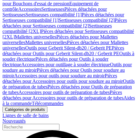
pour Bouchons d'essai de pression
Equipement de
contrôle
Accessoires
Sertisseuses
Pièces détachées pour
Sertisseuses
Sertisseuses compatibilité [1]
Pièces détachées pour
Sertisseuses compatibilité [1]
Sertisseuses compatibilité [2]
Pièces
détachées pour Sertisseuses compatibilité [2]
Sertisseuses
compatibilité [2XL]
Pièces détachées pour Sertisseuses compatibilité
[2XL]
Mallettes universelles
Pièces détachées pour Mallettes
universelles
Mallettes universelles
Pièces détachées pour Mallettes
universelles
Outils pour Geberit Silent-db20 / Geberit PE
Pièces
détachées pour Outils pour Geberit Silent-db20 / Geberit PE
Outils à
souder électrique
Pièces détachées pour Outils à souder
électrique
Accessoires pour outillage à souder électrique
Outils pour
soudure au miroir
Pièces détachées pour Outils pour soudure au
miroir
Accessoires pour outils pour soudure au miroir
Pièces
détachées pour Accessoires pour outils pour soudure au miroir
Outils
de préparation de tubes
Pièces détachées pour Outils de préparation
de tubes
Accessoires pour outils de préparation de tubes
Pièces
détachées pour Accessoires pour outils de préparation de tubes
Aides
à la commande
Télécommandes
Catégories de produits
Lignes de salle de bains
Nouveautés