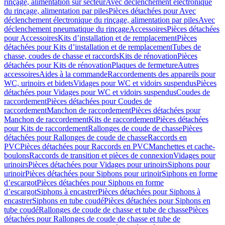
rinçage, alimentation sur secteur
Avec déclenchement électronique
du rinçage, alimentation par piles
Pièces détachées pour Avec
déclenchement électronique du rinçage, alimentation par piles
Avec
déclenchement pneumatique du rinçage
Accessoires
Pièces détachées
pour Accessoires
Kits d’installation et de remplacement
Pièces
détachées pour Kits d’installation et de remplacement
Tubes de
chasse, coudes de chasse et raccords
Kits de rénovation
Pièces
détachées pour Kits de rénovation
Plaques de fermeture
Autres
accessoires
Aides à la commande
Raccordements des appareils pour
WC, urinoirs et bidets
Vidages pour WC et vidoirs suspendus
Pièces
détachées pour Vidages pour WC et vidoirs suspendus
Coudes de
raccordement
Pièces détachées pour Coudes de
raccordement
Manchon de raccordement
Pièces détachées pour
Manchon de raccordement
Kits de raccordement
Pièces détachées
pour Kits de raccordement
Rallonges de coude de chasse
Pièces
détachées pour Rallonges de coude de chasse
Raccords en
PVC
Pièces détachées pour Raccords en PVC
Manchettes et cache-
boulons
Raccords de transition et pièces de connexion
Vidages pour
urinoirs
Pièces détachées pour Vidages pour urinoirs
Siphons pour
urinoir
Pièces détachées pour Siphons pour urinoir
Siphons en forme
d’escargot
Pièces détachées pour Siphons en forme
d’escargot
Siphons à encastrer
Pièces détachées pour Siphons à
encastrer
Siphons en tube coudé
Pièces détachées pour Siphons en
tube coudé
Rallonges de coude de chasse et tube de chasse
Pièces
détachées pour Rallonges de coude de chasse et tube de