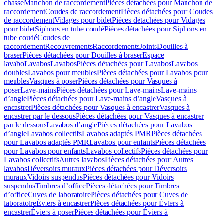
chasse
Manchon de raccordement
Pièces détachées pour Manchon de
raccordement
Coudes de raccordement
Pièces détachées pour Coudes
de raccordement
Vidages pour bidet
Pièces détachées pour Vidages
pour bidet
Siphons en tube coudé
Pièces détachées pour Siphons en
tube coudé
Coudes de
raccordement
Recouvrements
Raccordements
Joints
Douilles à
braser
Pièces détachées pour Douilles à braser
Espace
lavabo
Lavabos
Lavabos
Pièces détachées pour Lavabos
Lavabos
doubles
Lavabos pour meubles
Pièces détachées pour Lavabos pour
meubles
Vasques à poser
Pièces détachées pour Vasques à
poser
Lave-mains
Pièces détachées pour Lave-mains
Lave-mains
d’angle
Pièces détachées pour Lave-mains d’angle
Vasques à
encastrer
Pièces détachées pour Vasques à encastrer
Vasques à
encastrer par le dessous
Pièces détachées pour Vasques à encastrer
par le dessous
Lavabos d’angle
Pièces détachées pour Lavabos
d’angle
Lavabos collectifs
Lavabos adaptés PMR
Pièces détachées
pour Lavabos adaptés PMR
Lavabos pour enfants
Pièces détachées
pour Lavabos pour enfants
Lavabos collectifs
Pièces détachées pour
Lavabos collectifs
Autres lavabos
Pièces détachées pour Autres
lavabos
Déversoirs muraux
Pièces détachées pour Déversoirs
muraux
Vidoirs suspendus
Pièces détachées pour Vidoirs
suspendus
Timbres dʼoffice
Pièces détachées pour Timbres
dʼoffice
Cuves de laboratoire
Pièces détachées pour Cuves de
laboratoire
Éviers à encastrer
Pièces détachées pour Éviers à
encastrer
Éviers à poser
Pièces détachées pour Éviers à