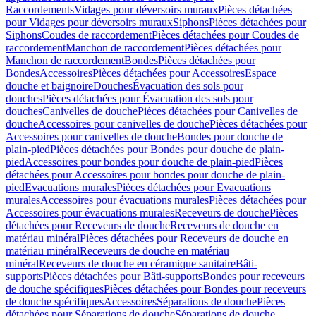
Raccordements
Vidages pour déversoirs muraux
Pièces détachées
pour Vidages pour déversoirs muraux
Siphons
Pièces détachées pour
Siphons
Coudes de raccordement
Pièces détachées pour Coudes de
raccordement
Manchon de raccordement
Pièces détachées pour
Manchon de raccordement
Bondes
Pièces détachées pour
Bondes
Accessoires
Pièces détachées pour Accessoires
Espace
douche et baignoire
Douches
Évacuation des sols pour
douches
Pièces détachées pour Évacuation des sols pour
douches
Canivelles de douche
Pièces détachées pour Canivelles de
douche
Accessoires pour canivelles de douche
Pièces détachées pour
Accessoires pour canivelles de douche
Bondes pour douche de
plain-pied
Pièces détachées pour Bondes pour douche de plain-
pied
Accessoires pour bondes pour douche de plain-pied
Pièces
détachées pour Accessoires pour bondes pour douche de plain-
pied
Evacuations murales
Pièces détachées pour Evacuations
murales
Accessoires pour évacuations murales
Pièces détachées pour
Accessoires pour évacuations murales
Receveurs de douche
Pièces
détachées pour Receveurs de douche
Receveurs de douche en
matériau minéral
Pièces détachées pour Receveurs de douche en
matériau minéral
Receveurs de douche en matériau
minéral
Receveurs de douche en céramique sanitaire
Bâti-
supports
Pièces détachées pour Bâti-supports
Bondes pour receveurs
de douche spécifiques
Pièces détachées pour Bondes pour receveurs
de douche spécifiques
Accessoires
Séparations de douche
Pièces
détachées pour Séparations de douche
Séparations de douche