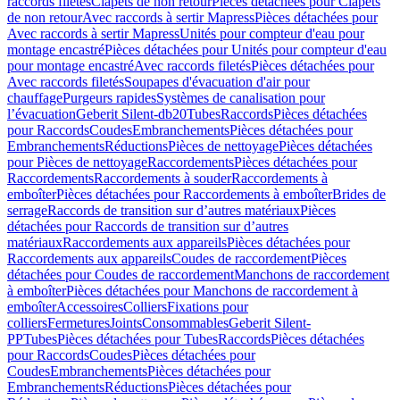
raccords filetés
Clapets de non retour
Pièces détachées pour Clapets
de non retour
Avec raccords à sertir Mapress
Pièces détachées pour
Avec raccords à sertir Mapress
Unités pour compteur d'eau pour
montage encastré
Pièces détachées pour Unités pour compteur d'eau
pour montage encastré
Avec raccords filetés
Pièces détachées pour
Avec raccords filetés
Soupapes d'évacuation d'air pour
chauffage
Purgeurs rapides
Systèmes de canalisation pour
l’évacuation
Geberit Silent-db20
Tubes
Raccords
Pièces détachées
pour Raccords
Coudes
Embranchements
Pièces détachées pour
Embranchements
Réductions
Pièces de nettoyage
Pièces détachées
pour Pièces de nettoyage
Raccordements
Pièces détachées pour
Raccordements
Raccordements à souder
Raccordements à
emboîter
Pièces détachées pour Raccordements à emboîter
Brides de
serrage
Raccords de transition sur d’autres matériaux
Pièces
détachées pour Raccords de transition sur d’autres
matériaux
Raccordements aux appareils
Pièces détachées pour
Raccordements aux appareils
Coudes de raccordement
Pièces
détachées pour Coudes de raccordement
Manchons de raccordement
à emboîter
Pièces détachées pour Manchons de raccordement à
emboîter
Accessoires
Colliers
Fixations pour
colliers
Fermetures
Joints
Consommables
Geberit Silent-
PP
Tubes
Pièces détachées pour Tubes
Raccords
Pièces détachées
pour Raccords
Coudes
Pièces détachées pour
Coudes
Embranchements
Pièces détachées pour
Embranchements
Réductions
Pièces détachées pour