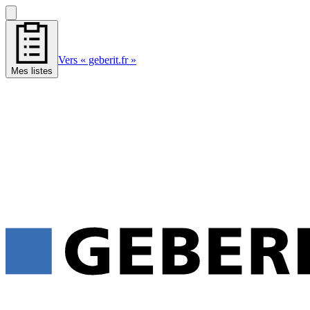
Vers « geberit.fr »
Mes listes