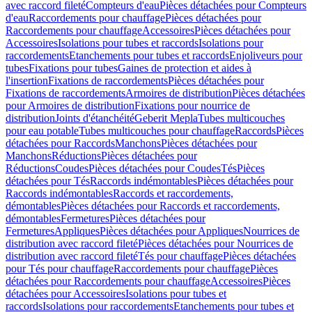
avec raccord fileté
Compteurs d'eau
Pièces détachées pour Compteurs
d'eau
Raccordements pour chauffage
Pièces détachées pour
Raccordements pour chauffage
Accessoires
Pièces détachées pour
Accessoires
Isolations pour tubes et raccords
Isolations pour
raccordements
Etanchements pour tubes et raccords
Enjoliveurs pour
tubes
Fixations pour tubes
Gaines de protection et aides à
l'insertion
Fixations de raccordements
Pièces détachées pour
Fixations de raccordements
Armoires de distribution
Pièces détachées
pour Armoires de distribution
Fixations pour nourrice de
distribution
Joints d'étanchéité
Geberit Mepla
Tubes multicouches
pour eau potable
Tubes multicouches pour chauffage
Raccords
Pièces
détachées pour Raccords
Manchons
Pièces détachées pour
Manchons
Réductions
Pièces détachées pour
Réductions
Coudes
Pièces détachées pour Coudes
Tés
Pièces
détachées pour Tés
Raccords indémontables
Pièces détachées pour
Raccords indémontables
Raccords et raccordements,
démontables
Pièces détachées pour Raccords et raccordements,
démontables
Fermetures
Pièces détachées pour
Fermetures
Appliques
Pièces détachées pour Appliques
Nourrices de
distribution avec raccord fileté
Pièces détachées pour Nourrices de
distribution avec raccord fileté
Tés pour chauffage
Pièces détachées
pour Tés pour chauffage
Raccordements pour chauffage
Pièces
détachées pour Raccordements pour chauffage
Accessoires
Pièces
détachées pour Accessoires
Isolations pour tubes et
raccords
Isolations pour raccordements
Etanchements pour tubes et