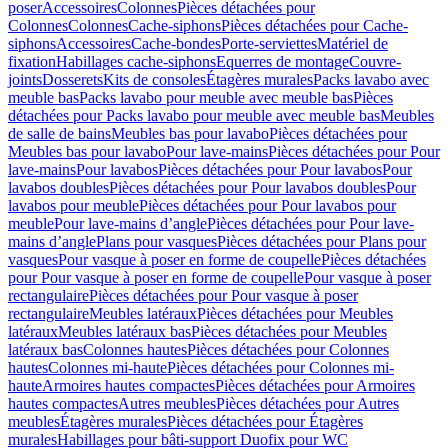
poser
Accessoires
Colonnes
Pièces détachées pour
Colonnes
Colonnes
Cache-siphons
Pièces détachées pour Cache-
siphons
Accessoires
Cache-bondes
Porte-serviettes
Matériel de
fixation
Habillages cache-siphons
Equerres de montage
Couvre-
joints
Dosserets
Kits de consoles
Étagères murales
Packs lavabo avec
meuble bas
Packs lavabo pour meuble avec meuble bas
Pièces
détachées pour Packs lavabo pour meuble avec meuble bas
Meubles
de salle de bains
Meubles bas pour lavabo
Pièces détachées pour
Meubles bas pour lavabo
Pour lave-mains
Pièces détachées pour Pour
lave-mains
Pour lavabos
Pièces détachées pour Pour lavabos
Pour
lavabos doubles
Pièces détachées pour Pour lavabos doubles
Pour
lavabos pour meuble
Pièces détachées pour Pour lavabos pour
meuble
Pour lave-mains d’angle
Pièces détachées pour Pour lave-
mains d’angle
Plans pour vasques
Pièces détachées pour Plans pour
vasques
Pour vasque à poser en forme de coupelle
Pièces détachées
pour Pour vasque à poser en forme de coupelle
Pour vasque à poser
rectangulaire
Pièces détachées pour Pour vasque à poser
rectangulaire
Meubles latéraux
Pièces détachées pour Meubles
latéraux
Meubles latéraux bas
Pièces détachées pour Meubles
latéraux bas
Colonnes hautes
Pièces détachées pour Colonnes
hautes
Colonnes mi-haute
Pièces détachées pour Colonnes mi-
haute
Armoires hautes compactes
Pièces détachées pour Armoires
hautes compactes
Autres meubles
Pièces détachées pour Autres
meubles
Étagères murales
Pièces détachées pour Étagères
murales
Habillages pour bâti-support Duofix pour WC