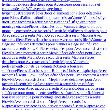
hygiénique
Pièces détachées pour Accessoires pour réservoirs et
commandes de WC avec rinçage forcé
hygiénique
Capteurs
Câbles
Blocs d’alimentation
Pièces détachées
pour Blocs d’alimentation
Composants réseau
Vannes
Vannes à siège
droit
Avec raccords à sertir Mapress
Vannes à siège droit pour
montage encastré
Pièces détachées pour Vannes à siège droit pour
montage encastré
Avec raccords à sertir Mepla
Pièces détachées pour
Avec raccords à sertir Mepla
Avec raccords à sertir Mapress
Avec
raccords filetés
Pièces détachées pour Avec raccords filetés
Vannes à
siège incliné
Pièces détachées pour Vannes à siège incliné
Avec
raccords à sertir FlowFit
Pièces détachées pour Avec raccords à sertir
FlowFit
Avec raccords à sertir Mepla
Pièces détachées pour Avec
raccords à sertir Mepla
Avec raccords à sertir Mapress
Pièces
détachées pour Avec raccords à sertir Mapress
Vannes de
prélèvement
Robinets de vidange
Robinets à boisseau
sphérique
Pièces détachées pour Robinets à boisseau sphérique
Avec
raccords à sertir FlowFit
Pièces détachées pour Avec raccords à sertir
FlowFit
Avec raccords à sertir Mepla
Pièces détachées pour Avec
raccords à sertir Mepla
Avec raccords à sertir Mapress
Pièces
détachées pour Avec raccords à sertir Mapress
Robinets à boisseau
sphérique pour montage encastré
Pièces détachées pour Robinets à
boisseau sphérique pour montage encastré
Avec raccords à sertir
FlowFit
Avec raccords à sertir Mepla
Avec raccords à sertir
Mapress
Pièces détachées pour Avec raccords à sertir Mapress
Avec