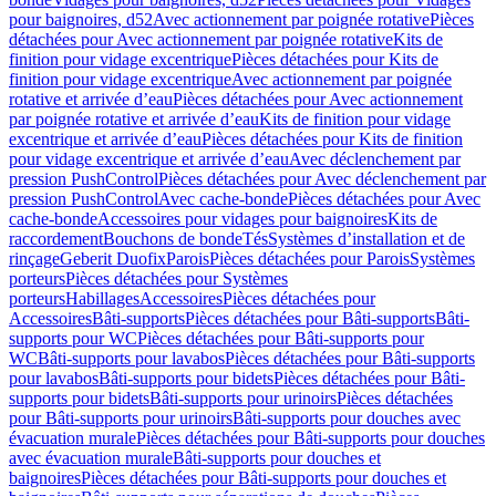
pour baignoires, d52
Avec actionnement par poignée rotative
Pièces
détachées pour Avec actionnement par poignée rotative
Kits de
finition pour vidage excentrique
Pièces détachées pour Kits de
finition pour vidage excentrique
Avec actionnement par poignée
rotative et arrivée d’eau
Pièces détachées pour Avec actionnement
par poignée rotative et arrivée d’eau
Kits de finition pour vidage
excentrique et arrivée d’eau
Pièces détachées pour Kits de finition
pour vidage excentrique et arrivée d’eau
Avec déclenchement par
pression PushControl
Pièces détachées pour Avec déclenchement par
pression PushControl
Avec cache-bonde
Pièces détachées pour Avec
cache-bonde
Accessoires pour vidages pour baignoires
Kits de
raccordement
Bouchons de bonde
Tés
Systèmes d’installation et de
rinçage
Geberit Duofix
Parois
Pièces détachées pour Parois
Systèmes
porteurs
Pièces détachées pour Systèmes
porteurs
Habillages
Accessoires
Pièces détachées pour
Accessoires
Bâti-supports
Pièces détachées pour Bâti-supports
Bâti-
supports pour WC
Pièces détachées pour Bâti-supports pour
WC
Bâti-supports pour lavabos
Pièces détachées pour Bâti-supports
pour lavabos
Bâti-supports pour bidets
Pièces détachées pour Bâti-
supports pour bidets
Bâti-supports pour urinoirs
Pièces détachées
pour Bâti-supports pour urinoirs
Bâti-supports pour douches avec
évacuation murale
Pièces détachées pour Bâti-supports pour douches
avec évacuation murale
Bâti-supports pour douches et
baignoires
Pièces détachées pour Bâti-supports pour douches et