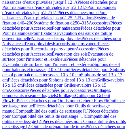
naissances d’eaux pluviales jusqu’à 12 l/s
Pièces détachées pour
Pour naissances d’eaux pluviales jusqu’à 12 l/s
Pour naissances
d’eaux pluviales jusqu’à 25 l/s
Pièces détachées pour Pour
naissances d’eaux pluviales jusqu’à 25 l/s
Fixations
Système de
fixation d40–200
Système de fixation d250–315
Accessoires
Pièces
détachées pour Accessoires
Pour naissances
Pièces détachées pour
Pour naissances
Pour fixations
Évacuation des eaux de toiture
conventionnelle
Naissances d'eaux pluviales
Pièces détachées pour
Naissances d'eaux pluviales
Raccords au pare-vapeur
Pièces
détachées pour Raccords au pare-vapeur
Accessoires
Pièces
détachées pour Accessoires
Évacuation des sols
Evacuation de
surface pour l'intérieur et l'extérieur
Pièces détachées pour
Evacuation de surface pour l'intérieur et l'extérieur
Siphons de sol
pour balcons et terrasses, 10 x 10 cm
Pièces détachées pour Siphons
de sol pour balcons et terrasses, 10 x 10 cm
Siphons de sol 13 x 13
cm
Pièces détachées pour Siphons de sol 13 x 13 cm
Grilles-avaloirs
15 x 15 cm
Pièces détachées pour Grilles-avaloirs 15 x 15
cm
Accessoires
Pièces détachées pour Accessoires
Outillages,
composants réseau et logiciels
Outillages
Outils pour Geberit
FlowFit
Pièces détachées pour Outils pour Geberit FlowFit
Outils de
sertissage manuel
Pièces détachées pour Outils de sertissage
manuel
Compatibilité des outils de sertissage [1]
Pièces détachées
pour Compatibilité des outils de sertissage [1]
Compatibilité des
outils de sertissage [2]
Pièces détachées pour Compatibilité des outils
de sertissage [2]
Outils de préparation de tubes
Pièces détachées pour