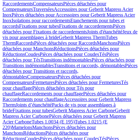
Raccordements
Compensateurs
Pièces détachées pour
Compensateurs
Traversées
Accessoires pour Geberit Mapress Acier
Inox
Pièces détachées pour Accessoires pour Geberit Mapress Acier
Inox
Isolations pour raccordements
Etanchements pour tubes et
raccords
Fixations pour tubes
Fixations de raccordements
Pièces
détachées pour Fixations de raccordements
Joints d'étanchéité
Jeux de
vis pour assemblages à bride
Geberit Mapress Therm
Tubes
Therm
Raccords
Pièces détachées pour Raccords
Manchons
Pièces
détachées pour Manchons
Réductions
Pièces détachées pour
Réductions
Coudes
Pièces détachées pour Coudes
Tés
Pièces
détachées pour Tés
Transitions indémontables
Pièces détachées pour
Transitions indémontables
Transitions et raccords, démontables
Pièces
détachées pour Transitions et raccords,
démontables
Compensateurs
Pièces détachées pour
Compensateurs
Fermetures
Pièces détachées pour Fermetures
Tés
pour chauffage
Pièces détachées pour Tés pour
chauffage
Raccordements pour chauffage
Pièces détachées pour
Raccordements pour chauffage
Accessoires pour Geberit Mapress
Therm
Joints d’étanchéité
Packs de vis pour assemblages à
bride
Fixations pour tubes
Geberit Mapress Acier Carbone
Geberit
Mapress Acier Carbone
Pièces détachées pour Geberit Mapress
Acier Carbone
Tubes 1.0034 (E 195)
Tubes 1.0215 (E
220)
Mamelons
Manchons
Pièces détachées pour
Manchons
Réductions
Pièces détachées pour
Réductions
Coudes
Pièces détachées pour Coudes
Tés
Pièces