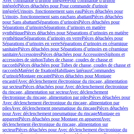
Avec commande d'urinoir intégrée
Pour commande d'urinoir
intégrée
Pièces détachées pour Pour commande d'urinoir
intégrée
Urinoirs, fonctionnement sans eau
Pièces détachées pour
Urinoirs, fonctionnement sans eau
Sans abattant
Pièces détachées
pour Sans abattant
Séparations d’urinoirs
Pièces détachées pour
Séparations d’urinoirs
Séparations d’urinoirs en matière
synthétique
Pièces détachées pour Séparations d’urinoirs en matière
synthétique
Séparations d’urinoirs en verre
Pièces détachées pour
Séparations d’urinoirs en verre
Séparations d’urinoirs en céramique
sanitaire
Pièces détachées pour Séparations d’urinoirs en céramique
sanitaire
Accessoires
Pièces détachées pour Accessoires
Siphons et
accessoires de siphon
Tubes de chasse, coudes de chasse et
raccords
Pièces détachées pour Tubes de chasse, coudes de chasse et
raccords
Matériel de fixation
Habillages latéraux
Commandes
dʼurinoir
Montage encastré
Pièces détachées pour Montage
encastré
Avec déclenchement électronique du rinçage, alimentation
sur secteur
Pièces détachées pour Avec déclenchement électronique
du rinçage, alimentation sur secteur
Avec déclenchement
électronique du rinçage, alimentation par piles
Pièces détachées pour
Avec déclenchement électronique du rinçage, alimentation par
piles
Avec déclenchement pneumatique du rinçage
Pièces détachées
pour Avec déclenchement pneumatique du rinçage
Montage en
apparent
Pièces détachées pour Montage en apparent
Avec
déclenchement électronique du rinçage, alimentation sur
secteur
Pièces détachées pour Avec déclenchement électronique du