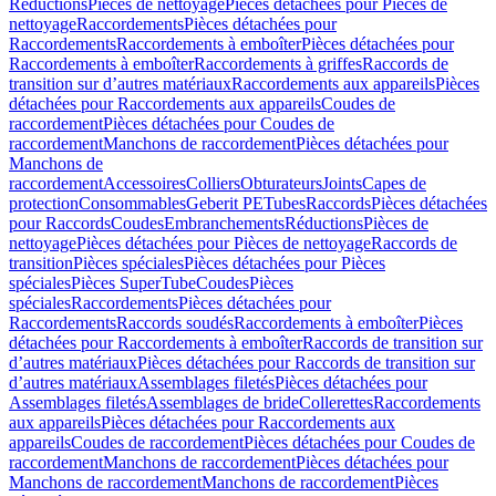
Réductions
Pièces de nettoyage
Pièces détachées pour Pièces de
nettoyage
Raccordements
Pièces détachées pour
Raccordements
Raccordements à emboîter
Pièces détachées pour
Raccordements à emboîter
Raccordements à griffes
Raccords de
transition sur d’autres matériaux
Raccordements aux appareils
Pièces
détachées pour Raccordements aux appareils
Coudes de
raccordement
Pièces détachées pour Coudes de
raccordement
Manchons de raccordement
Pièces détachées pour
Manchons de
raccordement
Accessoires
Colliers
Obturateurs
Joints
Capes de
protection
Consommables
Geberit PE
Tubes
Raccords
Pièces détachées
pour Raccords
Coudes
Embranchements
Réductions
Pièces de
nettoyage
Pièces détachées pour Pièces de nettoyage
Raccords de
transition
Pièces spéciales
Pièces détachées pour Pièces
spéciales
Pièces SuperTube
Coudes
Pièces
spéciales
Raccordements
Pièces détachées pour
Raccordements
Raccords soudés
Raccordements à emboîter
Pièces
détachées pour Raccordements à emboîter
Raccords de transition sur
d’autres matériaux
Pièces détachées pour Raccords de transition sur
d’autres matériaux
Assemblages filetés
Pièces détachées pour
Assemblages filetés
Assemblages de bride
Collerettes
Raccordements
aux appareils
Pièces détachées pour Raccordements aux
appareils
Coudes de raccordement
Pièces détachées pour Coudes de
raccordement
Manchons de raccordement
Pièces détachées pour
Manchons de raccordement
Manchons de raccordement
Pièces