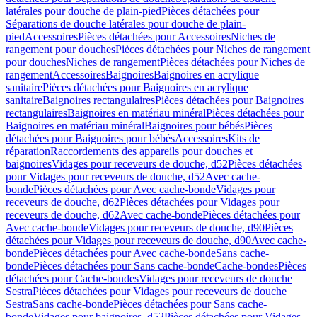
latérales pour douche de plain-pied
Pièces détachées pour
Séparations de douche latérales pour douche de plain-
pied
Accessoires
Pièces détachées pour Accessoires
Niches de
rangement pour douches
Pièces détachées pour Niches de rangement
pour douches
Niches de rangement
Pièces détachées pour Niches de
rangement
Accessoires
Baignoires
Baignoires en acrylique
sanitaire
Pièces détachées pour Baignoires en acrylique
sanitaire
Baignoires rectangulaires
Pièces détachées pour Baignoires
rectangulaires
Baignoires en matériau minéral
Pièces détachées pour
Baignoires en matériau minéral
Baignoires pour bébés
Pièces
détachées pour Baignoires pour bébés
Accessoires
Kits de
réparation
Raccordements des appareils pour douches et
baignoires
Vidages pour receveurs de douche, d52
Pièces détachées
pour Vidages pour receveurs de douche, d52
Avec cache-
bonde
Pièces détachées pour Avec cache-bonde
Vidages pour
receveurs de douche, d62
Pièces détachées pour Vidages pour
receveurs de douche, d62
Avec cache-bonde
Pièces détachées pour
Avec cache-bonde
Vidages pour receveurs de douche, d90
Pièces
détachées pour Vidages pour receveurs de douche, d90
Avec cache-
bonde
Pièces détachées pour Avec cache-bonde
Sans cache-
bonde
Pièces détachées pour Sans cache-bonde
Cache-bondes
Pièces
détachées pour Cache-bondes
Vidages pour receveurs de douche
Sestra
Pièces détachées pour Vidages pour receveurs de douche
Sestra
Sans cache-bonde
Pièces détachées pour Sans cache-
bonde
Vidages pour baignoires, d52
Pièces détachées pour Vidages