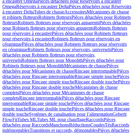
à encastrer Omega
Pièces détachées pour Réservoirs à encastrer
Omega
Réservoirs à encastrer Delta
Pièces détachées pour Réservoirs
à encastrer Delta
Tubes de chasse
Accessoires
Mécanismes de chasse
et robinets flotteurs
Robinets flotteurs
Pièces détachées pour Robinets
flotteurs
Robinets flotteurs pour réservoirs apparents
Pièces détachées
pour Robinets flotteurs pour réservoirs apparents
Robinets flotteurs
pour réservoirs à encastrer
Pièces détachées pour Robinets flotteurs
pour réservoirs à encastrer
Robinets flotteurs pour réservoirs en
céramique
Pièces détachées pour Robinets flotteurs pour réservoirs
en céramique
Robinets flotteurs pour réservoirs, universels
Pièces
détachées pour Robinets flotteurs pour réservoirs,
universels
Robinets flotteurs pour Monolith
Pièces détachées pour
Robinets flotteurs pour Monolith
Mécanismes de chasse
Pièces
détachées pour Mécanismes de chasse
Rinçage interrompable
Pièces
détachées pour Rinçage interrompable
Rinçage simple touche
Pièces
détachées pour Rinçage simple touche
Rinçage double touche
Pièces
détachées pour Rinçage double touche
Mécanismes de chasse
complets
Pièces détachées pour Mécanismes de chasse
complets
Rinçage interrompable
Pièces détachées pour Rinçage
interrompable
Rinçage simple touche
Pièces détachées pour Rinçage
simple touche
Rinçage double touche
Pièces détachées pour Rinçage
double touche
Systèmes de canalisation pour l’alimentation
Geberit
FlowFit
Tubes ML
Tubes ML pour chauffage
Raccords
Pièces
détachées pour Raccords
Manchons
Réductions
Coudes
Tés
Raccords
indémontables
Transitions et raccords, démontables
Pièces détachées