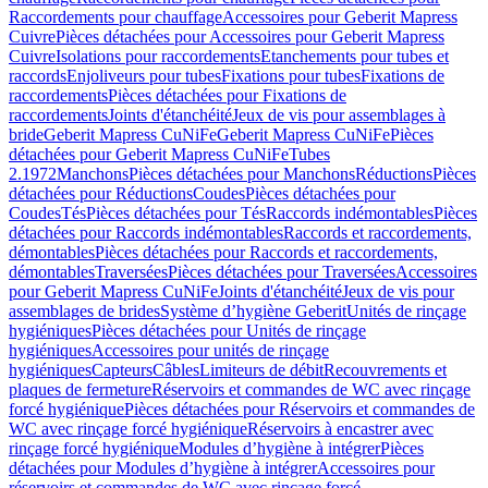
Raccordements pour chauffage
Accessoires pour Geberit Mapress
Cuivre
Pièces détachées pour Accessoires pour Geberit Mapress
Cuivre
Isolations pour raccordements
Etanchements pour tubes et
raccords
Enjoliveurs pour tubes
Fixations pour tubes
Fixations de
raccordements
Pièces détachées pour Fixations de
raccordements
Joints d'étanchéité
Jeux de vis pour assemblages à
bride
Geberit Mapress CuNiFe
Geberit Mapress CuNiFe
Pièces
détachées pour Geberit Mapress CuNiFe
Tubes
2.1972
Manchons
Pièces détachées pour Manchons
Réductions
Pièces
détachées pour Réductions
Coudes
Pièces détachées pour
Coudes
Tés
Pièces détachées pour Tés
Raccords indémontables
Pièces
détachées pour Raccords indémontables
Raccords et raccordements,
démontables
Pièces détachées pour Raccords et raccordements,
démontables
Traversées
Pièces détachées pour Traversées
Accessoires
pour Geberit Mapress CuNiFe
Joints d'étanchéité
Jeux de vis pour
assemblages de brides
Système d’hygiène Geberit
Unités de rinçage
hygiéniques
Pièces détachées pour Unités de rinçage
hygiéniques
Accessoires pour unités de rinçage
hygiéniques
Capteurs
Câbles
Limiteurs de débit
Recouvrements et
plaques de fermeture
Réservoirs et commandes de WC avec rinçage
forcé hygiénique
Pièces détachées pour Réservoirs et commandes de
WC avec rinçage forcé hygiénique
Réservoirs à encastrer avec
rinçage forcé hygiénique
Modules d’hygiène à intégrer
Pièces
détachées pour Modules d’hygiène à intégrer
Accessoires pour
réservoirs et commandes de WC avec rinçage forcé