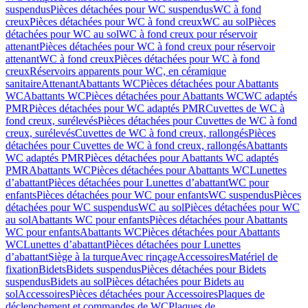
suspendus
Pièces détachées pour WC suspendus
WC à fond
creux
Pièces détachées pour WC à fond creux
WC au sol
Pièces
détachées pour WC au sol
WC à fond creux pour réservoir
attenant
Pièces détachées pour WC à fond creux pour réservoir
attenant
WC à fond creux
Pièces détachées pour WC à fond
creux
Réservoirs apparents pour WC, en céramique
sanitaire
Attenant
Abattants WC
Pièces détachées pour Abattants
WC
Abattants WC
Pièces détachées pour Abattants WC
WC adaptés
PMR
Pièces détachées pour WC adaptés PMR
Cuvettes de WC à
fond creux, surélevés
Pièces détachées pour Cuvettes de WC à fond
creux, surélevés
Cuvettes de WC à fond creux, rallongés
Pièces
détachées pour Cuvettes de WC à fond creux, rallongés
Abattants
WC adaptés PMR
Pièces détachées pour Abattants WC adaptés
PMR
Abattants WC
Pièces détachées pour Abattants WC
Lunettes
d’abattant
Pièces détachées pour Lunettes d’abattant
WC pour
enfants
Pièces détachées pour WC pour enfants
WC suspendus
Pièces
détachées pour WC suspendus
WC au sol
Pièces détachées pour WC
au sol
Abattants WC pour enfants
Pièces détachées pour Abattants
WC pour enfants
Abattants WC
Pièces détachées pour Abattants
WC
Lunettes d’abattant
Pièces détachées pour Lunettes
d’abattant
Siège à la turque
Avec rinçage
Accessoires
Matériel de
fixation
Bidets
Bidets suspendus
Pièces détachées pour Bidets
suspendus
Bidets au sol
Pièces détachées pour Bidets au
sol
Accessoires
Pièces détachées pour Accessoires
Plaques de
déclenchement et commandes de WC
Plaques de