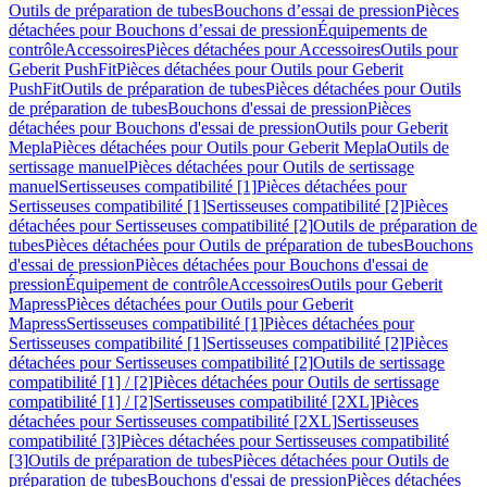
Outils de préparation de tubes
Bouchons d’essai de pression
Pièces
détachées pour Bouchons d’essai de pression
Équipements de
contrôle
Accessoires
Pièces détachées pour Accessoires
Outils pour
Geberit PushFit
Pièces détachées pour Outils pour Geberit
PushFit
Outils de préparation de tubes
Pièces détachées pour Outils
de préparation de tubes
Bouchons d'essai de pression
Pièces
détachées pour Bouchons d'essai de pression
Outils pour Geberit
Mepla
Pièces détachées pour Outils pour Geberit Mepla
Outils de
sertissage manuel
Pièces détachées pour Outils de sertissage
manuel
Sertisseuses compatibilité [1]
Pièces détachées pour
Sertisseuses compatibilité [1]
Sertisseuses compatibilité [2]
Pièces
détachées pour Sertisseuses compatibilité [2]
Outils de préparation de
tubes
Pièces détachées pour Outils de préparation de tubes
Bouchons
d'essai de pression
Pièces détachées pour Bouchons d'essai de
pression
Équipement de contrôle
Accessoires
Outils pour Geberit
Mapress
Pièces détachées pour Outils pour Geberit
Mapress
Sertisseuses compatibilité [1]
Pièces détachées pour
Sertisseuses compatibilité [1]
Sertisseuses compatibilité [2]
Pièces
détachées pour Sertisseuses compatibilité [2]
Outils de sertissage
compatibilité [1] / [2]
Pièces détachées pour Outils de sertissage
compatibilité [1] / [2]
Sertisseuses compatibilité [2XL]
Pièces
détachées pour Sertisseuses compatibilité [2XL]
Sertisseuses
compatibilité [3]
Pièces détachées pour Sertisseuses compatibilité
[3]
Outils de préparation de tubes
Pièces détachées pour Outils de
préparation de tubes
Bouchons d'essai de pression
Pièces détachées