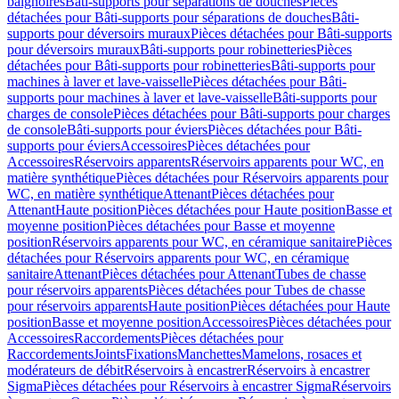
baignoires
Bâti-supports pour séparations de douches
Pièces
détachées pour Bâti-supports pour séparations de douches
Bâti-
supports pour déversoirs muraux
Pièces détachées pour Bâti-supports
pour déversoirs muraux
Bâti-supports pour robinetteries
Pièces
détachées pour Bâti-supports pour robinetteries
Bâti-supports pour
machines à laver et lave-vaisselle
Pièces détachées pour Bâti-
supports pour machines à laver et lave-vaisselle
Bâti-supports pour
charges de console
Pièces détachées pour Bâti-supports pour charges
de console
Bâti-supports pour éviers
Pièces détachées pour Bâti-
supports pour éviers
Accessoires
Pièces détachées pour
Accessoires
Réservoirs apparents
Réservoirs apparents pour WC, en
matière synthétique
Pièces détachées pour Réservoirs apparents pour
WC, en matière synthétique
Attenant
Pièces détachées pour
Attenant
Haute position
Pièces détachées pour Haute position
Basse et
moyenne position
Pièces détachées pour Basse et moyenne
position
Réservoirs apparents pour WC, en céramique sanitaire
Pièces
détachées pour Réservoirs apparents pour WC, en céramique
sanitaire
Attenant
Pièces détachées pour Attenant
Tubes de chasse
pour réservoirs apparents
Pièces détachées pour Tubes de chasse
pour réservoirs apparents
Haute position
Pièces détachées pour Haute
position
Basse et moyenne position
Accessoires
Pièces détachées pour
Accessoires
Raccordements
Pièces détachées pour
Raccordements
Joints
Fixations
Manchettes
Mamelons, rosaces et
modérateurs de débit
Réservoirs à encastrer
Réservoirs à encastrer
Sigma
Pièces détachées pour Réservoirs à encastrer Sigma
Réservoirs