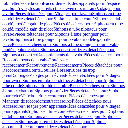
robinetteries de lavabo
Raccordements des appareils pour l’espace
lavabo, l’évier, les appareils et les déversoirs muraux
Vidages pour
lavabo
Pièces détachées pour Vidages pour lavabo
Siphons en tube
coudé
Pièces détachées pour Siphons en tube coudé
Siphons en tube
coudé, modèle gain de place
Pièces détachées pour Siphons en tube
coudé, modèle gain de place
Siphons à tube plongeur pour
lavabo
Pièces détachées pour Siphons à tube plongeur pour
lavabo
Siphons à tube plongeur pour lavabo, modèle gain de
place
Pièces détachées pour Siphons à tube plongeur pour lavabo,
modèle gain de place
Siphons à encastrer
Pièces détachées pour
Siphons à encastrer
Raccordements de lavabo
Pièces détachées pour
Raccordements de lavabo
Coudes de
raccordement
Recouvrements
Raccordements
Pièces détachées pour
Raccordements
Joints
Douilles à braser
Tubes de trop-
plein
Rallonges
Vidages pour éviers
Pièces détachées pour Vidages
pour éviers
Siphons en tube coudé
Pièces détachées pour Siphons en
tube coudé
Siphons à double chambre
Pièces détachées pour Siphons
à double chambre
Siphons pour évier
Pièces détachées pour Siphons
pour évier
Manchon de raccordement
Pièces détachées pour
Manchon de raccordement
Accessoires
Pièces détachées pour
Accessoires
Vidages pour appareils
Pièces détachées pour Vidages
pour appareils
Siphons en tube coudé
Pièces détachées pour Siphons
en tube coudé
Siphons à encastrer
Pièces détachées pour Siphons à
encastrer
Siphons apparents
Pièces détachées pour Siphons
apparents
Raccordements
Pièces détachées pour