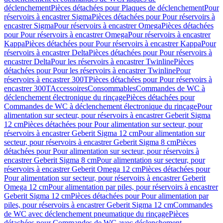
déclenchement
Pièces détachées pour Plaques de déclenchement
Pour
réservoirs à encastrer Sigma
Pièces détachées pour Pour réservoirs à
encastrer Sigma
Pour réservoirs à encastrer Omega
Pièces détachées
pour Pour réservoirs à encastrer Omega
Pour réservoirs à encastrer
Kappa
Pièces détachées pour Pour réservoirs à encastrer Kappa
Pour
réservoirs à encastrer Delta
Pièces détachées pour Pour réservoirs à
encastrer Delta
Pour les réservoirs à encastrer Twinline
Pièces
détachées pour Pour les réservoirs à encastrer Twinline
Pour
réservoirs à encastrer 300T
Pièces détachées pour Pour réservoirs à
encastrer 300T
Accessoires
Consommables
Commandes de WC à
déclenchement électronique du rinçage
Pièces détachées pour
Commandes de WC à déclenchement électronique du rinçage
Pour
alimentation sur secteur, pour réservoirs à encastrer Geberit Sigma
12 cm
Pièces détachées pour Pour alimentation sur secteur, pour
réservoirs à encastrer Geberit Sigma 12 cm
Pour alimentation sur
secteur, pour réservoirs à encastrer Geberit Sigma 8 cm
Pièces
détachées pour Pour alimentation sur secteur, pour réservoirs à
encastrer Geberit Sigma 8 cm
Pour alimentation sur secteur, pour
réservoirs à encastrer Geberit Omega 12 cm
Pièces détachées pour
Pour alimentation sur secteur, pour réservoirs à encastrer Geberit
Omega 12 cm
Pour alimentation par piles, pour réservoirs à encastrer
Geberit Sigma 12 cm
Pièces détachées pour Pour alimentation par
piles, pour réservoirs à encastrer Geberit Sigma 12 cm
Commandes
de WC avec déclenchement pneumatique du rinçage
Pièces
détachées pour Commandes de WC avec déclenchement