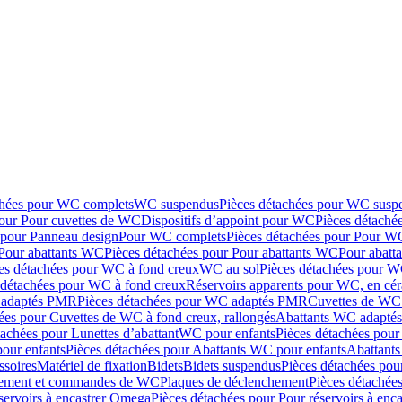
chées pour WC complets
WC suspendus
Pièces détachées pour WC susp
pour Pour cuvettes de WC
Dispositifs d’appoint pour WC
Pièces détaché
 pour Panneau design
Pour WC complets
Pièces détachées pour Pour W
Pour abattants WC
Pièces détachées pour Pour abattants WC
Pour abatt
es détachées pour WC à fond creux
WC au sol
Pièces détachées pour W
 détachées pour WC à fond creux
Réservoirs apparents pour WC, en cér
adaptés PMR
Pièces détachées pour WC adaptés PMR
Cuvettes de WC 
ées pour Cuvettes de WC à fond creux, rallongés
Abattants WC adapt
tachées pour Lunettes d’abattant
WC pour enfants
Pièces détachées pou
our enfants
Pièces détachées pour Abattants WC pour enfants
Abattant
ssoires
Matériel de fixation
Bidets
Bidets suspendus
Pièces détachées pou
hement et commandes de WC
Plaques de déclenchement
Pièces détachée
servoirs à encastrer Omega
Pièces détachées pour Pour réservoirs à enc