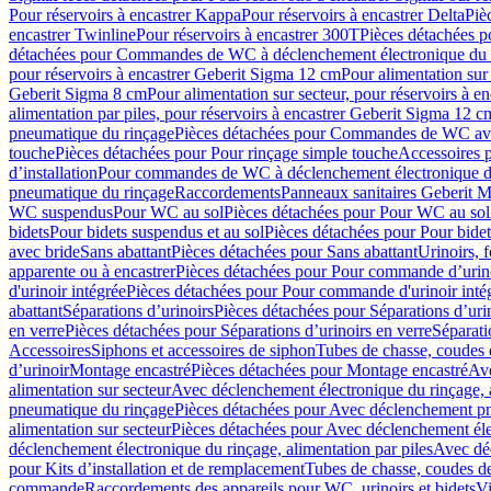
Pour réservoirs à encastrer Kappa
Pour réservoirs à encastrer Delta
Piè
encastrer Twinline
Pour réservoirs à encastrer 300T
Pièces détachées p
détachées pour Commandes de WC à déclenchement électronique du 
pour réservoirs à encastrer Geberit Sigma 12 cm
Pour alimentation sur
Geberit Sigma 8 cm
Pour alimentation sur secteur, pour réservoirs à 
alimentation par piles, pour réservoirs à encastrer Geberit Sigma 12 c
pneumatique du rinçage
Pièces détachées pour Commandes de WC ave
touche
Pièces détachées pour Pour rinçage simple touche
Accessoires
d’installation
Pour commandes de WC à déclenchement électronique d
pneumatique du rinçage
Raccordements
Panneaux sanitaires Geberit M
WC suspendus
Pour WC au sol
Pièces détachées pour Pour WC au sol
bidets
Pour bidets suspendus et au sol
Pièces détachées pour Pour bidet
avec bride
Sans abattant
Pièces détachées pour Sans abattant
Urinoirs, 
apparente ou à encastrer
Pièces détachées pour Pour commande d’urino
d'urinoir intégrée
Pièces détachées pour Pour commande d'urinoir inté
abattant
Séparations d’urinoirs
Pièces détachées pour Séparations d’uri
en verre
Pièces détachées pour Séparations d’urinoirs en verre
Séparati
Accessoires
Siphons et accessoires de siphon
Tubes de chasse, coudes 
dʼurinoir
Montage encastré
Pièces détachées pour Montage encastré
Ave
alimentation sur secteur
Avec déclenchement électronique du rinçage, a
pneumatique du rinçage
Pièces détachées pour Avec déclenchement p
alimentation sur secteur
Pièces détachées pour Avec déclenchement élec
déclenchement électronique du rinçage, alimentation par piles
Avec dé
pour Kits d’installation et de remplacement
Tubes de chasse, coudes de
commande
Raccordements des appareils pour WC, urinoirs et bidets
Vi