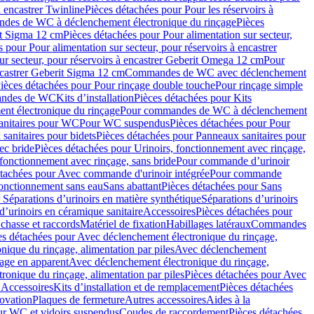
à encastrer Twinline
Pièces détachées pour Pour les réservoirs à
es de WC à déclenchement électronique du rinçage
Pièces
rit Sigma 12 cm
Pièces détachées pour Pour alimentation sur secteur,
 pour Pour alimentation sur secteur, pour réservoirs à encastrer
ur secteur, pour réservoirs à encastrer Geberit Omega 12 cm
Pour
encastrer Geberit Sigma 12 cm
Commandes de WC avec déclenchement
ièces détachées pour Pour rinçage double touche
Pour rinçage simple
mandes de WC
Kits d’installation
Pièces détachées pour Kits
nt électronique du rinçage
Pour commandes de WC à déclenchement
anitaires pour WC
Pour WC suspendus
Pièces détachées pour Pour
sanitaires pour bidets
Pièces détachées pour Panneaux sanitaires pour
ec bride
Pièces détachées pour Urinoirs, fonctionnement avec rinçage,
 fonctionnement avec rinçage, sans bride
Pour commande d’urinoir
étachées pour Avec commande d'urinoir intégrée
Pour commande
fonctionnement sans eau
Sans abattant
Pièces détachées pour Sans
 Séparations d’urinoirs en matière synthétique
Séparations d’urinoirs
d’urinoirs en céramique sanitaire
Accessoires
Pièces détachées pour
chasse et raccords
Matériel de fixation
Habillages latéraux
Commandes
es détachées pour Avec déclenchement électronique du rinçage,
ique du rinçage, alimentation par piles
Avec déclenchement
age en apparent
Avec déclenchement électronique du rinçage,
onique du rinçage, alimentation par piles
Pièces détachées pour Avec
 Accessoires
Kits d’installation et de remplacement
Pièces détachées
novation
Plaques de fermeture
Autres accessoires
Aides à la
ur WC et vidoirs suspendus
Coudes de raccordement
Pièces détachées