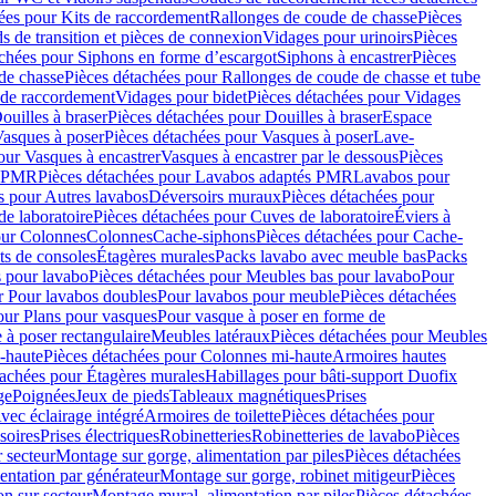
ées pour Kits de raccordement
Rallonges de coude de chasse
Pièces
s de transition et pièces de connexion
Vidages pour urinoirs
Pièces
achées pour Siphons en forme d’escargot
Siphons à encastrer
Pièces
de chasse
Pièces détachées pour Rallonges de coude de chasse et tube
 de raccordement
Vidages pour bidet
Pièces détachées pour Vidages
ouilles à braser
Pièces détachées pour Douilles à braser
Espace
asques à poser
Pièces détachées pour Vasques à poser
Lave-
our Vasques à encastrer
Vasques à encastrer par le dessous
Pièces
s PMR
Pièces détachées pour Lavabos adaptés PMR
Lavabos pour
s pour Autres lavabos
Déversoirs muraux
Pièces détachées pour
e laboratoire
Pièces détachées pour Cuves de laboratoire
Éviers à
our Colonnes
Colonnes
Cache-siphons
Pièces détachées pour Cache-
ts de consoles
Étagères murales
Packs lavabo avec meuble bas
Packs
 pour lavabo
Pièces détachées pour Meubles bas pour lavabo
Pour
r Pour lavabos doubles
Pour lavabos pour meuble
Pièces détachées
our Plans pour vasques
Pour vasque à poser en forme de
 à poser rectangulaire
Meubles latéraux
Pièces détachées pour Meubles
-haute
Pièces détachées pour Colonnes mi-haute
Armoires hautes
tachées pour Étagères murales
Habillages pour bâti-support Duofix
ge
Poignées
Jeux de pieds
Tableaux magnétiques
Prises
vec éclairage intégré
Armoires de toilette
Pièces détachées pour
soires
Prises électriques
Robinetteries
Robinetteries de lavabo
Pièces
 secteur
Montage sur gorge, alimentation par piles
Pièces détachées
entation par générateur
Montage sur gorge, robinet mitigeur
Pièces
n sur secteur
Montage mural, alimentation par piles
Pièces détachées