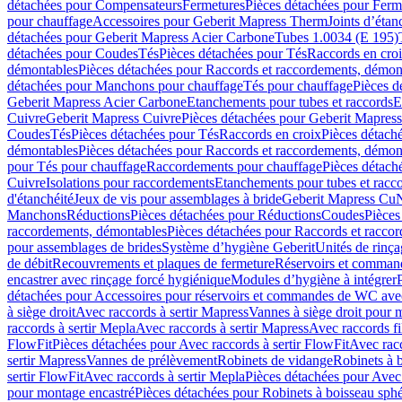
détachées pour Compensateurs
Fermetures
Pièces détachées pour Ferm
pour chauffage
Accessoires pour Geberit Mapress Therm
Joints d’étan
détachées pour Geberit Mapress Acier Carbone
Tubes 1.0034 (E 195)
détachées pour Coudes
Tés
Pièces détachées pour Tés
Raccords en cro
démontables
Pièces détachées pour Raccords et raccordements, démon
détachées pour Manchons pour chauffage
Tés pour chauffage
Pièces d
Geberit Mapress Acier Carbone
Etanchements pour tubes et raccords
E
Cuivre
Geberit Mapress Cuivre
Pièces détachées pour Geberit Mapres
Coudes
Tés
Pièces détachées pour Tés
Raccords en croix
Pièces détach
démontables
Pièces détachées pour Raccords et raccordements, démon
pour Tés pour chauffage
Raccordements pour chauffage
Pièces détach
Cuivre
Isolations pour raccordements
Etanchements pour tubes et racc
d'étanchéité
Jeux de vis pour assemblages à bride
Geberit Mapress Cu
Manchons
Réductions
Pièces détachées pour Réductions
Coudes
Pièces
raccordements, démontables
Pièces détachées pour Raccords et racco
pour assemblages de brides
Système d’hygiène Geberit
Unités de rinç
de débit
Recouvrements et plaques de fermeture
Réservoirs et comman
encastrer avec rinçage forcé hygiénique
Modules d’hygiène à intégrer
détachées pour Accessoires pour réservoirs et commandes de WC avec
à siège droit
Avec raccords à sertir Mapress
Vannes à siège droit pour 
raccords à sertir Mepla
Avec raccords à sertir Mapress
Avec raccords fi
FlowFit
Pièces détachées pour Avec raccords à sertir FlowFit
Avec racc
sertir Mapress
Vannes de prélèvement
Robinets de vidange
Robinets à 
sertir FlowFit
Avec raccords à sertir Mepla
Pièces détachées pour Avec 
pour montage encastré
Pièces détachées pour Robinets à boisseau sph