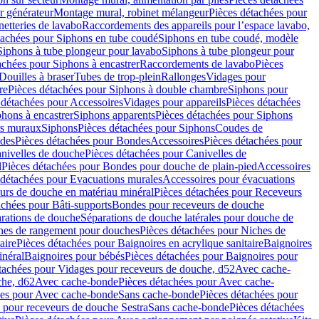
r générateur
Montage mural, robinet mélangeur
Pièces détachées pour
netteries de lavabo
Raccordements des appareils pour l’espace lavabo,
tachées pour Siphons en tube coudé
Siphons en tube coudé, modèle
Siphons à tube plongeur pour lavabo
Siphons à tube plongeur pour
achées pour Siphons à encastrer
Raccordements de lavabo
Pièces
Douilles à braser
Tubes de trop-plein
Rallonges
Vidages pour
re
Pièces détachées pour Siphons à double chambre
Siphons pour
 détachées pour Accessoires
Vidages pour appareils
Pièces détachées
hons à encastrer
Siphons apparents
Pièces détachées pour Siphons
rs muraux
Siphons
Pièces détachées pour Siphons
Coudes de
des
Pièces détachées pour Bondes
Accessoires
Pièces détachées pour
nivelles de douche
Pièces détachées pour Canivelles de
d
Pièces détachées pour Bondes pour douche de plain-pied
Accessoires
 détachées pour Evacuations murales
Accessoires pour évacuations
urs de douche en matériau minéral
Pièces détachées pour Receveurs
achées pour Bâti-supports
Bondes pour receveurs de douche
arations de douche
Séparations de douche latérales pour douche de
hes de rangement pour douches
Pièces détachées pour Niches de
aire
Pièces détachées pour Baignoires en acrylique sanitaire
Baignoires
inéral
Baignoires pour bébés
Pièces détachées pour Baignoires pour
tachées pour Vidages pour receveurs de douche, d52
Avec cache-
che, d62
Avec cache-bonde
Pièces détachées pour Avec cache-
ées pour Avec cache-bonde
Sans cache-bonde
Pièces détachées pour
 pour receveurs de douche Sestra
Sans cache-bonde
Pièces détachées