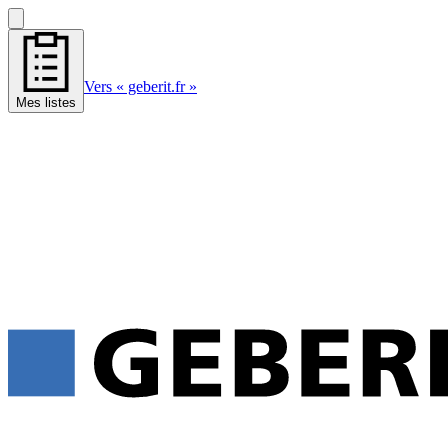
Vers « geberit.fr »
Mes listes