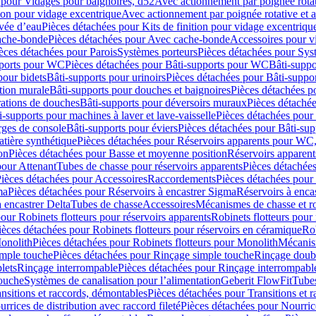
 pour Vidages pour baignoires, d52
Avec actionnement par poignée rota
tion pour vidage excentrique
Avec actionnement par poignée rotative et a
ivée d’eau
Pièces détachées pour Kits de finition pour vidage excentrique
ache-bonde
Pièces détachées pour Avec cache-bonde
Accessoires pour v
èces détachées pour Parois
Systèmes porteurs
Pièces détachées pour Sys
pports pour WC
Pièces détachées pour Bâti-supports pour WC
Bâti-suppo
pour bidets
Bâti-supports pour urinoirs
Pièces détachées pour Bâti-suppor
tion murale
Bâti-supports pour douches et baignoires
Pièces détachées p
rations de douches
Bâti-supports pour déversoirs muraux
Pièces détaché
i-supports pour machines à laver et lave-vaisselle
Pièces détachées pour 
rges de console
Bâti-supports pour éviers
Pièces détachées pour Bâti-sup
tière synthétique
Pièces détachées pour Réservoirs apparents pour WC,
on
Pièces détachées pour Basse et moyenne position
Réservoirs apparent
pour Attenant
Tubes de chasse pour réservoirs apparents
Pièces détachées
ièces détachées pour Accessoires
Raccordements
Pièces détachées pou
ma
Pièces détachées pour Réservoirs à encastrer Sigma
Réservoirs à enc
 encastrer Delta
Tubes de chasse
Accessoires
Mécanismes de chasse et rob
our Robinets flotteurs pour réservoirs apparents
Robinets flotteurs pour 
ièces détachées pour Robinets flotteurs pour réservoirs en céramique
Rob
Monolith
Pièces détachées pour Robinets flotteurs pour Monolith
Mécanis
imple touche
Pièces détachées pour Rinçage simple touche
Rinçage doub
lets
Rinçage interrompable
Pièces détachées pour Rinçage interrompabl
touche
Systèmes de canalisation pour l’alimentation
Geberit FlowFit
Tube
nsitions et raccords, démontables
Pièces détachées pour Transitions et 
rrices de distribution avec raccord fileté
Pièces détachées pour Nourrice