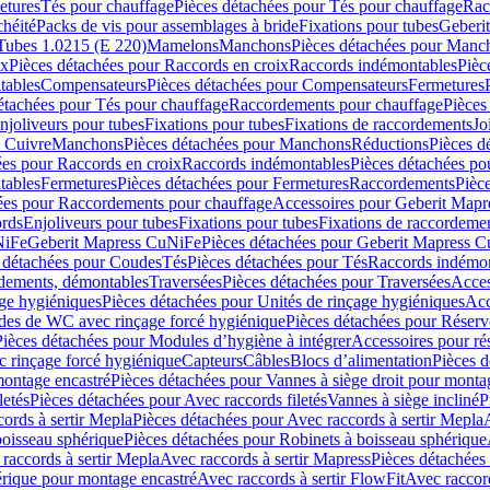
etures
Tés pour chauffage
Pièces détachées pour Tés pour chauffage
Rac
chéité
Packs de vis pour assemblages à bride
Fixations pour tubes
Geberi
Tubes 1.0215 (E 220)
Mamelons
Manchons
Pièces détachées pour Manc
ix
Pièces détachées pour Raccords en croix
Raccords indémontables
Pièc
tables
Compensateurs
Pièces détachées pour Compensateurs
Fermetures
étachées pour Tés pour chauffage
Raccordements pour chauffage
Pièces
njoliveurs pour tubes
Fixations pour tubes
Fixations de raccordements
Jo
s Cuivre
Manchons
Pièces détachées pour Manchons
Réductions
Pièces d
ées pour Raccords en croix
Raccords indémontables
Pièces détachées po
tables
Fermetures
Pièces détachées pour Fermetures
Raccordements
Pièc
ées pour Raccordements pour chauffage
Accessoires pour Geberit Mapr
ords
Enjoliveurs pour tubes
Fixations pour tubes
Fixations de raccordeme
NiFe
Geberit Mapress CuNiFe
Pièces détachées pour Geberit Mapress 
 détachées pour Coudes
Tés
Pièces détachées pour Tés
Raccords indémon
rdements, démontables
Traversées
Pièces détachées pour Traversées
Acces
age hygiéniques
Pièces détachées pour Unités de rinçage hygiéniques
Acc
des de WC avec rinçage forcé hygiénique
Pièces détachées pour Réser
Pièces détachées pour Modules d’hygiène à intégrer
Accessoires pour r
 rinçage forcé hygiénique
Capteurs
Câbles
Blocs d’alimentation
Pièces d
montage encastré
Pièces détachées pour Vannes à siège droit pour monta
letés
Pièces détachées pour Avec raccords filetés
Vannes à siège incliné
P
ords à sertir Mepla
Pièces détachées pour Avec raccords à sertir Mepla
boisseau sphérique
Pièces détachées pour Robinets à boisseau sphérique
raccords à sertir Mepla
Avec raccords à sertir Mapress
Pièces détachées
érique pour montage encastré
Avec raccords à sertir FlowFit
Avec raccord