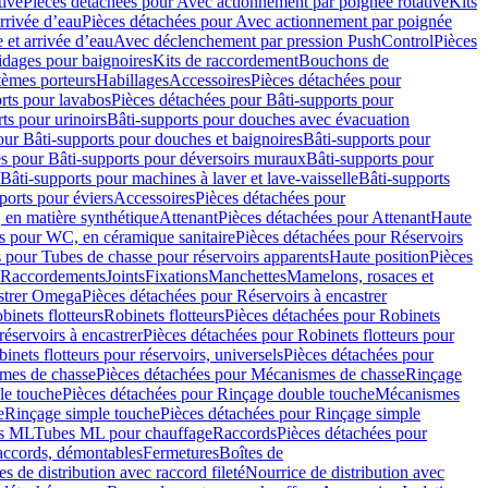
tive
Pièces détachées pour Avec actionnement par poignée rotative
Kits
rrivée d’eau
Pièces détachées pour Avec actionnement par poignée
 et arrivée d’eau
Avec déclenchement par pression PushControl
Pièces
idages pour baignoires
Kits de raccordement
Bouchons de
tèmes porteurs
Habillages
Accessoires
Pièces détachées pour
rts pour lavabos
Pièces détachées pour Bâti-supports pour
ts pour urinoirs
Bâti-supports pour douches avec évacuation
our Bâti-supports pour douches et baignoires
Bâti-supports pour
es pour Bâti-supports pour déversoirs muraux
Bâti-supports pour
Bâti-supports pour machines à laver et lave-vaisselle
Bâti-supports
ports pour éviers
Accessoires
Pièces détachées pour
 en matière synthétique
Attenant
Pièces détachées pour Attenant
Haute
s pour WC, en céramique sanitaire
Pièces détachées pour Réservoirs
 pour Tubes de chasse pour réservoirs apparents
Haute position
Pièces
r Raccordements
Joints
Fixations
Manchettes
Mamelons, rosaces et
astrer Omega
Pièces détachées pour Réservoirs à encastrer
inets flotteurs
Robinets flotteurs
Pièces détachées pour Robinets
réservoirs à encastrer
Pièces détachées pour Robinets flotteurs pour
inets flotteurs pour réservoirs, universels
Pièces détachées pour
mes de chasse
Pièces détachées pour Mécanismes de chasse
Rinçage
le touche
Pièces détachées pour Rinçage double touche
Mécanismes
e
Rinçage simple touche
Pièces détachées pour Rinçage simple
s ML
Tubes ML pour chauffage
Raccords
Pièces détachées pour
raccords, démontables
Fermetures
Boîtes de
s de distribution avec raccord fileté
Nourrice de distribution avec