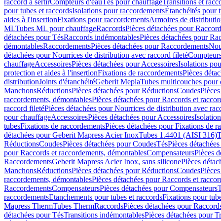
raccord à sertir
Compteurs d'eau
Tés pour chauffage
Transitions et rac
pour tubes et raccords
Isolations pour raccordements
Étanchéités pour t
aides à l'insertion
Fixations pour raccordements
Armoires de distributi
ML
Tubes ML pour chauffage
Raccords
Pièces détachées pour Raccor
détachées pour Tés
Raccords indémontables
Pièces détachées pour Ra
démontables
Raccordements
Pièces détachées pour Raccordements
Nou
détachées pour Nourrices de distribution avec raccord fileté
Compteurs
chauffage
Accessoires
Pièces détachées pour Accessoires
Isolations pou
protection et aides à l'insertion
Fixations de raccordements
Pièces déta
distribution
Joints d'étanchéité
Geberit Mepla
Tubes multicouches pour 
Manchons
Réductions
Pièces détachées pour Réductions
Coudes
Pièces
raccordements, démontables
Pièces détachées pour Raccords et racco
raccord fileté
Pièces détachées pour Nourrices de distribution avec racc
pour chauffage
Accessoires
Pièces détachées pour Accessoires
Isolatio
tubes
Fixations de raccordements
Pièces détachées pour Fixations de 
détachées pour Geberit Mapress Acier Inox
Tubes 1.4401 (AISI 316)
T
Réductions
Coudes
Pièces détachées pour Coudes
Tés
Pièces détachées
pour Raccords et raccordements, démontables
Compensateurs
Pièces 
Raccordements
Geberit Mapress Acier Inox, sans silicone
Pièces détac
Manchons
Réductions
Pièces détachées pour Réductions
Coudes
Pièces
raccordements, démontables
Pièces détachées pour Raccords et racco
Raccordements
Compensateurs
Pièces détachées pour Compensateurs
T
raccordements
Etanchements pour tubes et raccords
Fixations pour tub
Mapress Therm
Tubes Therm
Raccords
Pièces détachées pour Raccord
détachées pour Tés
Transitions indémontables
Pièces détachées pour T