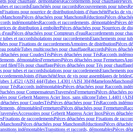
cords pour chauffage, démontables
Raccordements pour chauffage
Pièces
ubes et raccords
Étanchéités pour raccords
Recouvrements pour tubes
Re
on
Fixations pour nourrice de distribution
Joints d’étanchéité
Packs de vis
ds
Manchons
Pièces détachées pour Manchons
Réductions
Pièces détaché
ccords indémontables
Raccords et raccordements, démontables
Pièces dé
rrices de distribution à emboîter
Pièces détachées pour Nourrices de dis
 d'eau
Pièces détachées pour Compteurs d'eau
Raccordements pour chau
r tubes et raccords
Isolations pour raccordements
Etanchements pour tube
chées pour Fixations de raccordements
Armoires de distribution
Pièces dé
eau potable
Tubes multicouches pour chauffage
Raccords
Pièces détaché
 détachées pour Coudes
Tés
Pièces détachées pour Tés
Raccords indémon
rdements, démontables
Fermetures
Pièces détachées pour Fermetures
Appl
ord fileté
Tés pour chauffage
Pièces détachées pour Tés pour chauffage
ns pour tubes et raccords
Isolations pour raccordements
Etanchements pour
raccordements
Joints d'étanchéité
Jeux de vis pour assemblages de brides
G
ubes 1.4521 (AISI 444)
Tubes 1.4301 (AISI 304)
Mamelons
Manchons
 pour Tés
Raccords indémontables
Pièces détachées pour Raccords indé
détachées pour Compensateurs
Traversées
Fermetures
Pièces détachées po
hées pour Geberit Mapress Acier Inox, sans silicone
Tubes 1.4401 (AISI
 détachées pour Coudes
Tés
Pièces détachées pour Tés
Raccords indémon
rdements, démontables
Fermetures
Pièces détachées pour Fermetures
Racc
raversées
Accessoires pour Geberit Mapress Acier Inox
Pièces détachée
es
Fixations de raccordements
Pièces détachées pour Fixations de racco
s
Manchons
Pièces détachées pour Manchons
Réductions
Pièces détachée
ransitions indémontables
Transitions et raccords, démontables
Pièces dét