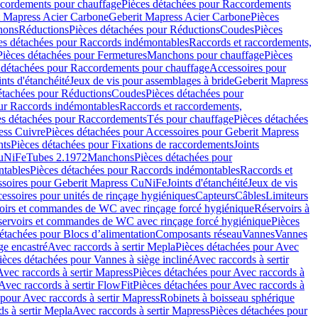
cordements pour chauffage
Pièces détachées pour Raccordements
t Mapress Acier Carbone
Geberit Mapress Acier Carbone
Pièces
hons
Réductions
Pièces détachées pour Réductions
Coudes
Pièces
es détachées pour Raccords indémontables
Raccords et raccordements,
Pièces détachées pour Fermetures
Manchons pour chauffage
Pièces
 détachées pour Raccordements pour chauffage
Accessoires pour
ints d'étanchéité
Jeux de vis pour assemblages à bride
Geberit Mapress
étachées pour Réductions
Coudes
Pièces détachées pour
ur Raccords indémontables
Raccords et raccordements,
es détachées pour Raccordements
Tés pour chauffage
Pièces détachées
ess Cuivre
Pièces détachées pour Accessoires pour Geberit Mapress
nts
Pièces détachées pour Fixations de raccordements
Joints
CuNiFe
Tubes 2.1972
Manchons
Pièces détachées pour
tables
Pièces détachées pour Raccords indémontables
Raccords et
soires pour Geberit Mapress CuNiFe
Joints d'étanchéité
Jeux de vis
essoires pour unités de rinçage hygiéniques
Capteurs
Câbles
Limiteurs
voirs et commandes de WC avec rinçage forcé hygiénique
Réservoirs à
éservoirs et commandes de WC avec rinçage forcé hygiénique
Pièces
étachées pour Blocs d’alimentation
Composants réseau
Vannes
Vannes
ge encastré
Avec raccords à sertir Mepla
Pièces détachées pour Avec
ièces détachées pour Vannes à siège incliné
Avec raccords à sertir
Avec raccords à sertir Mapress
Pièces détachées pour Avec raccords à
Avec raccords à sertir FlowFit
Pièces détachées pour Avec raccords à
 pour Avec raccords à sertir Mapress
Robinets à boisseau sphérique
s à sertir Mepla
Avec raccords à sertir Mapress
Pièces détachées pour