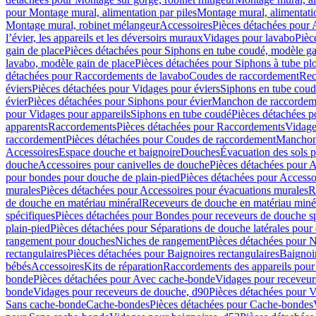
pour Montage mural, alimentation par piles
Montage mural, alimentati
Montage mural, robinet mélangeur
Accessoires
Pièces détachées pour 
l’évier, les appareils et les déversoirs muraux
Vidages pour lavabo
Pièc
gain de place
Pièces détachées pour Siphons en tube coudé, modèle ga
lavabo, modèle gain de place
Pièces détachées pour Siphons à tube pl
détachées pour Raccordements de lavabo
Coudes de raccordement
Rec
éviers
Pièces détachées pour Vidages pour éviers
Siphons en tube cou
évier
Pièces détachées pour Siphons pour évier
Manchon de raccordem
pour Vidages pour appareils
Siphons en tube coudé
Pièces détachées p
apparents
Raccordements
Pièces détachées pour Raccordements
Vidage
raccordement
Pièces détachées pour Coudes de raccordement
Manchon
Accessoires
Espace douche et baignoire
Douches
Évacuation des sols 
douche
Accessoires pour canivelles de douche
Pièces détachées pour A
pour bondes pour douche de plain-pied
Pièces détachées pour Accesso
murales
Pièces détachées pour Accessoires pour évacuations murales
R
de douche en matériau minéral
Receveurs de douche en matériau miné
spécifiques
Pièces détachées pour Bondes pour receveurs de douche s
plain-pied
Pièces détachées pour Séparations de douche latérales pour
rangement pour douches
Niches de rangement
Pièces détachées pour 
rectangulaires
Pièces détachées pour Baignoires rectangulaires
Baignoi
bébés
Accessoires
Kits de réparation
Raccordements des appareils pour 
bonde
Pièces détachées pour Avec cache-bonde
Vidages pour receveur
bonde
Vidages pour receveurs de douche, d90
Pièces détachées pour 
Sans cache-bonde
Cache-bondes
Pièces détachées pour Cache-bondes