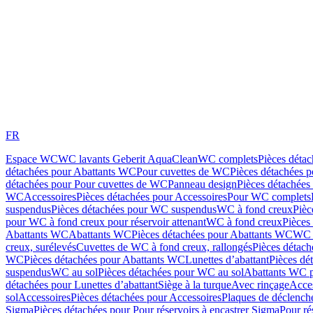
FR
Espace WC
WC lavants Geberit AquaClean
WC complets
Pièces déta
détachées pour Abattants WC
Pour cuvettes de WC
Pièces détachées 
détachées pour Pour cuvettes de WC
Panneau design
Pièces détachées
WC
Accessoires
Pièces détachées pour Accessoires
Pour WC complets
suspendus
Pièces détachées pour WC suspendus
WC à fond creux
Pièc
pour WC à fond creux pour réservoir attenant
WC à fond creux
Pièces
Abattants WC
Abattants WC
Pièces détachées pour Abattants WC
WC 
creux, surélevés
Cuvettes de WC à fond creux, rallongés
Pièces détach
WC
Pièces détachées pour Abattants WC
Lunettes d’abattant
Pièces dé
suspendus
WC au sol
Pièces détachées pour WC au sol
Abattants WC p
détachées pour Lunettes d’abattant
Siège à la turque
Avec rinçage
Acce
sol
Accessoires
Pièces détachées pour Accessoires
Plaques de déclenc
Sigma
Pièces détachées pour Pour réservoirs à encastrer Sigma
Pour ré