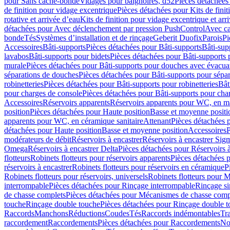
pour Sans cache-bonde
Vidages pour baignoires, d52
Pièces détachées
de finition pour vidage excentrique
Pièces détachées pour Kits de fini
rotative et arrivée d’eau
Kits de finition pour vidage excentrique et arr
détachées pour Avec déclenchement par pression PushControl
Avec c
bonde
Tés
Systèmes d’installation et de rinçage
Geberit Duofix
Parois
Pi
Accessoires
Bâti-supports
Pièces détachées pour Bâti-supports
Bâti-su
lavabos
Bâti-supports pour bidets
Pièces détachées pour Bâti-supports 
murale
Pièces détachées pour Bâti-supports pour douches avec évacua
séparations de douches
Pièces détachées pour Bâti-supports pour sépa
robinetteries
Pièces détachées pour Bâti-supports pour robinetteries
Bât
pour charges de console
Pièces détachées pour Bâti-supports pour cha
Accessoires
Réservoirs apparents
Réservoirs apparents pour WC, en ma
position
Pièces détachées pour Haute position
Basse et moyenne positi
apparents pour WC, en céramique sanitaire
Attenant
Pièces détachées 
détachées pour Haute position
Basse et moyenne position
Accessoires
P
modérateurs de débit
Réservoirs à encastrer
Réservoirs à encastrer Sig
Omega
Réservoirs à encastrer Delta
Pièces détachées pour Réservoirs à
flotteurs
Robinets flotteurs pour réservoirs apparents
Pièces détachées p
réservoirs à encastrer
Robinets flotteurs pour réservoirs en céramique
P
Robinets flotteurs pour réservoirs, universels
Robinets flotteurs pour 
interrompable
Pièces détachées pour Rinçage interrompable
Rinçage s
de chasse complets
Pièces détachées pour Mécanismes de chasse comp
touche
Rinçage double touche
Pièces détachées pour Rinçage double 
Raccords
Manchons
Réductions
Coudes
Tés
Raccords indémontables
Tra
raccordement
Raccordements
Pièces détachées pour Raccordements
Nou