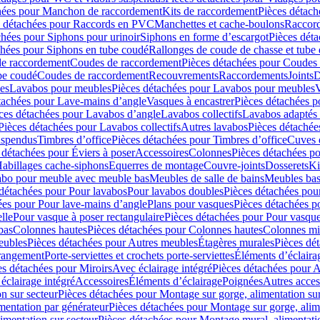
hées pour Manchon de raccordement
Kits de raccordement
Pièces détach
s détachées pour Raccords en PVC
Manchettes et cache-boulons
Raccord
chées pour Siphons pour urinoir
Siphons en forme d’escargot
Pièces dét
chées pour Siphons en tube coudé
Rallonges de coude de chasse et tube 
de raccordement
Coudes de raccordement
Pièces détachées pour Coudes
be coudé
Coudes de raccordement
Recouvrements
Raccordements
Joints
D
es
Lavabos pour meubles
Pièces détachées pour Lavabos pour meubles
V
tachées pour Lave-mains d’angle
Vasques à encastrer
Pièces détachées p
ces détachées pour Lavabos d’angle
Lavabos collectifs
Lavabos adapté
Pièces détachées pour Lavabos collectifs
Autres lavabos
Pièces détachée
uspendus
Timbres dʼoffice
Pièces détachées pour Timbres dʼoffice
Cuves d
 détachées pour Éviers à poser
Accessoires
Colonnes
Pièces détachées p
abillages cache-siphons
Equerres de montage
Couvre-joints
Dosserets
Ki
vabo pour meuble avec meuble bas
Meubles de salle de bains
Meubles bas
 détachées pour Pour lavabos
Pour lavabos doubles
Pièces détachées pou
ées pour Pour lave-mains d’angle
Plans pour vasques
Pièces détachées p
lle
Pour vasque à poser rectangulaire
Pièces détachées pour Pour vasque
bas
Colonnes hautes
Pièces détachées pour Colonnes hautes
Colonnes mi
eubles
Pièces détachées pour Autres meubles
Étagères murales
Pièces dé
 rangement
Porte-serviettes et crochets porte-serviettes
Éléments d’éclaira
es détachées pour Miroirs
Avec éclairage intégré
Pièces détachées pour A
éclairage intégré
Accessoires
Éléments d’éclairage
Poignées
Autres acces
n sur secteur
Pièces détachées pour Montage sur gorge, alimentation sur
mentation par générateur
Pièces détachées pour Montage sur gorge, alim
imentation sur secteur
Pièces détachées pour Montage mural, alimentatio