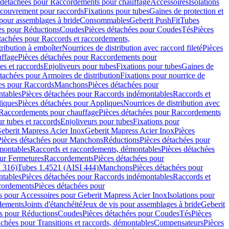
 détachées pour Raccordements pour chauffage
Accessoires
Isolations
couvrement pour raccords
Fixations pour tubes
Gaines de protection et
 pour assemblages à bride
Consommables
Geberit PushFit
Tubes
es pour Réductions
Coudes
Pièces détachées pour Coudes
Tés
Pièces
tachées pour Raccords et raccordements,
tribution à emboîter
Nourrices de distribution avec raccord fileté
Pièces
ffage
Pièces détachées pour Raccordements pour
s et raccords
Enjoliveurs pour tubes
Fixations pour tubes
Gaines de
tachées pour Armoires de distribution
Fixations pour nourrice de
es pour Raccords
Manchons
Pièces détachées pour
tables
Pièces détachées pour Raccords indémontables
Raccords et
iques
Pièces détachées pour Appliques
Nourrices de distribution avec
Raccordements pour chauffage
Pièces détachées pour Raccordements
 tubes et raccords
Enjoliveurs pour tubes
Fixations pour
eberit Mapress Acier Inox
Geberit Mapress Acier Inox
Pièces
Pièces détachées pour Manchons
Réductions
Pièces détachées pour
montables
Raccords et raccordements, démontables
Pièces détachées
ur Fermetures
Raccordements
Pièces détachées pour
 316)
Tubes 1.4521 (AISI 444)
Manchons
Pièces détachées pour
tables
Pièces détachées pour Raccords indémontables
Raccords et
ordements
Pièces détachées pour
s pour Accessoires pour Geberit Mapress Acier Inox
Isolations pour
rdements
Joints d'étanchéité
Jeux de vis pour assemblages à bride
Geberit
s pour Réductions
Coudes
Pièces détachées pour Coudes
Tés
Pièces
achées pour Transitions et raccords, démontables
Compensateurs
Pièces