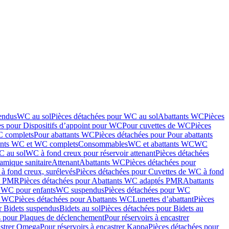
endus
WC au sol
Pièces détachées pour WC au sol
Abattants WC
Pièces
es pour Dispositifs d’appoint pour WC
Pour cuvettes de WC
Pièces
C complets
Pour abattants WC
Pièces détachées pour Pour abattants
ants WC et WC complets
Consommables
WC et abattants WC
WC
C au sol
WC à fond creux pour réservoir attenant
Pièces détachées
amique sanitaire
Attenant
Abattants WC
Pièces détachées pour
à fond creux, surélevés
Pièces détachées pour Cuvettes de WC à fond
és PMR
Pièces détachées pour Abattants WC adaptés PMR
Abattants
r WC pour enfants
WC suspendus
Pièces détachées pour WC
s WC
Pièces détachées pour Abattants WC
Lunettes d’abattant
Pièces
r Bidets suspendus
Bidets au sol
Pièces détachées pour Bidets au
s pour Plaques de déclenchement
Pour réservoirs à encastrer
astrer Omega
Pour réservoirs à encastrer Kappa
Pièces détachées pour