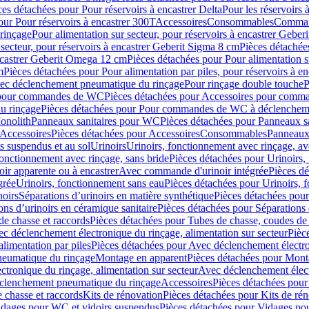
ces détachées pour Pour réservoirs à encastrer Delta
Pour les réservoirs 
our Pour réservoirs à encastrer 300T
Accessoires
Consommables
Command
rinçage
Pour alimentation sur secteur, pour réservoirs à encastrer Gebe
 secteur, pour réservoirs à encastrer Geberit Sigma 8 cm
Pièces détachées
encastrer Geberit Omega 12 cm
Pièces détachées pour Pour alimentation s
m
Pièces détachées pour Pour alimentation par piles, pour réservoirs à 
c déclenchement pneumatique du rinçage
Pour rinçage double touche
P
 pour commandes de WC
Pièces détachées pour Accessoires pour com
u rinçage
Pièces détachées pour Pour commandes de WC à déclencheme
onolith
Panneaux sanitaires pour WC
Pièces détachées pour Panneaux s
Accessoires
Pièces détachées pour Accessoires
Consommables
Panneaux 
s suspendus et au sol
Urinoirs
Urinoirs, fonctionnement avec rinçage, av
fonctionnement avec rinçage, sans bride
Pièces détachées pour Urinoirs,
ir apparente ou à encastrer
Avec commande d'urinoir intégrée
Pièces d
grée
Urinoirs, fonctionnement sans eau
Pièces détachées pour Urinoirs, 
noirs
Séparations d’urinoirs en matière synthétique
Pièces détachées pour
ons d’urinoirs en céramique sanitaire
Pièces détachées pour Séparations 
de chasse et raccords
Pièces détachées pour Tubes de chasse, coudes de 
c déclenchement électronique du rinçage, alimentation sur secteur
Pièc
limentation par piles
Pièces détachées pour Avec déclenchement électron
neumatique du rinçage
Montage en apparent
Pièces détachées pour Mont
tronique du rinçage, alimentation sur secteur
Avec déclenchement électr
clenchement pneumatique du rinçage
Accessoires
Pièces détachées pour
 chasse et raccords
Kits de rénovation
Pièces détachées pour Kits de ré
dages pour WC et vidoirs suspendus
Pièces détachées pour Vidages po