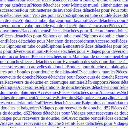
on par générateur
Pièces détachées pour Montage mural, alimentation pa
Accessoires
Pour robinetteries de lavabo
Pièces détachées pour Pour robi
es détachées pour Vidages pour lavabo
Siphons en tube coudé
Pièces dé
in de place
Siphons à tube plongeur pour lavabo
Pièces détachées pour 
ongeur pour lavabo, modèle gain de place
Siphons à encastrer
Pièces dét
ouvrements
Raccordements
Pièces détachées pour Raccordements
Joints
dé
Pièces détachées pour Siphons en tube coudé
Siphons à double chamb
ent
Pièces détachées pour Manchon de raccordement
Accessoires
Pièces
our Siphons en tube coudé
Siphons à encastrer
Pièces détachées pour Sip
s pour déversoirs muraux
Pièces détachées pour Vidages pour déversoi
 de raccordement
Pièces détachées pour Manchon de raccordement
Bon
pour douches
Pièces détachées pour Évacuation des sols pour douches
Ca
ccessoires pour canivelles de douche
Bondes pour douche de plain-pie
ires pour bondes pour douche de plain-pied
Evacuations murales
Pièces
eceveurs de douche
Pièces détachées pour Receveurs de douche
Receve
ral
Receveurs de douche en céramique sanitaire
Bâti-supports
Pièces dét
pécifiques
Accessoires
Séparations de douche
Pièces détachées pour Sép
 douche de plain-pied
Accessoires
Pièces détachées pour Accessoires
Nic
Niches de rangement
Accessoires
Baignoires
Baignoires en acrylique sanit
res en matériau minéral
Pièces détachées pour Baignoires en matériau m
douches et baignoires
Vidages pour receveurs de douche, d52
Pièces dé
s de douche, d62
Pièces détachées pour Vidages pour receveurs de dou
Vidages pour receveurs de douche, d90
Avec cache-bonde
Pièces détach
Vidages pour receveurs de douche Sestra
Pièces détachées pour Vidages