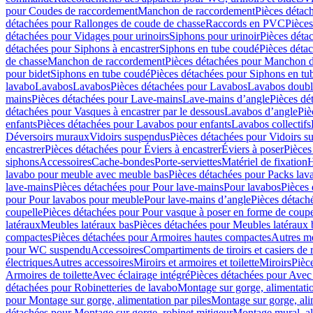
pour Coudes de raccordement
Manchon de raccordement
Pièces détac
détachées pour Rallonges de coude de chasse
Raccords en PVC
Pièce
détachées pour Vidages pour urinoirs
Siphons pour urinoir
Pièces déta
détachées pour Siphons à encastrer
Siphons en tube coudé
Pièces déta
de chasse
Manchon de raccordement
Pièces détachées pour Manchon 
pour bidet
Siphons en tube coudé
Pièces détachées pour Siphons en tu
lavabo
Lavabos
Lavabos
Pièces détachées pour Lavabos
Lavabos doubl
mains
Pièces détachées pour Lave-mains
Lave-mains d’angle
Pièces dé
détachées pour Vasques à encastrer par le dessous
Lavabos d’angle
Piè
enfants
Pièces détachées pour Lavabos pour enfants
Lavabos collectifs
Déversoirs muraux
Vidoirs suspendus
Pièces détachées pour Vidoirs s
encastrer
Pièces détachées pour Éviers à encastrer
Éviers à poser
Pièces
siphons
Accessoires
Cache-bondes
Porte-serviettes
Matériel de fixation
H
lavabo pour meuble avec meuble bas
Pièces détachées pour Packs la
lave-mains
Pièces détachées pour Pour lave-mains
Pour lavabos
Pièces
pour Pour lavabos pour meuble
Pour lave-mains d’angle
Pièces détach
coupelle
Pièces détachées pour Pour vasque à poser en forme de coupe
latéraux
Meubles latéraux bas
Pièces détachées pour Meubles latéraux 
compactes
Pièces détachées pour Armoires hautes compactes
Autres m
pour WC suspendu
Accessoires
Compartiments de tiroirs et casiers de
électriques
Autres accessoires
Miroirs et armoires et toilette
Miroirs
Pièc
Armoires de toilette
Avec éclairage intégré
Pièces détachées pour Avec 
détachées pour Robinetteries de lavabo
Montage sur gorge, alimentatio
pour Montage sur gorge, alimentation par piles
Montage sur gorge, ali
détachées pour Montage sur gorge, robinet mitigeur
Montage mural, al