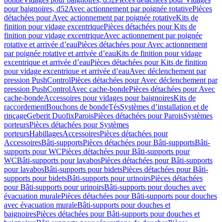
pour baignoires, d52
Avec actionnement par poignée rotative
Pièces
détachées pour Avec actionnement par poignée rotative
Kits de
finition pour vidage excentrique
Pièces détachées pour Kits de
finition pour vidage excentrique
Avec actionnement par poignée
rotative et arrivée d’eau
Pièces détachées pour Avec actionnement
par poignée rotative et arrivée d’eau
Kits de finition pour vidage
excentrique et arrivée d’eau
Pièces détachées pour Kits de finition
pour vidage excentrique et arrivée d’eau
Avec déclenchement par
pression PushControl
Pièces détachées pour Avec déclenchement par
pression PushControl
Avec cache-bonde
Pièces détachées pour Avec
cache-bonde
Accessoires pour vidages pour baignoires
Kits de
raccordement
Bouchons de bonde
Tés
Systèmes d’installation et de
rinçage
Geberit Duofix
Parois
Pièces détachées pour Parois
Systèmes
porteurs
Pièces détachées pour Systèmes
porteurs
Habillages
Accessoires
Pièces détachées pour
Accessoires
Bâti-supports
Pièces détachées pour Bâti-supports
Bâti-
supports pour WC
Pièces détachées pour Bâti-supports pour
WC
Bâti-supports pour lavabos
Pièces détachées pour Bâti-supports
pour lavabos
Bâti-supports pour bidets
Pièces détachées pour Bâti-
supports pour bidets
Bâti-supports pour urinoirs
Pièces détachées
pour Bâti-supports pour urinoirs
Bâti-supports pour douches avec
évacuation murale
Pièces détachées pour Bâti-supports pour douches
avec évacuation murale
Bâti-supports pour douches et
baignoires
Pièces détachées pour Bâti-supports pour douches et