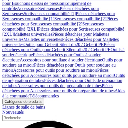
pour Bouchons d'essai de pression
Equipement de
contrôle
Accessoires
Sertisseuses
Pièces détachées pour
Sertisseuses
Sertisseuses compatibilité [1]
Pièces détachées pour
Sertisseuses compatibilité [1]
Sertisseuses compatibilité [2]
Pièces
détachées pour Sertisseuses compatibilité [2]
Sertisseuses
compatibilité [2XL]
Pièces détachées pour Sertisseuses compatibilité
[2XL]
Mallettes universelles
Pièces détachées pour Mallettes
universelles
Mallettes universelles
Pièces détachées pour Mallettes
universelles
Outils pour Geberit Silent-db20 / Geberit PE
Pièces
détachées pour Outils pour Geberit Silent-db20 / Geberit PE
Outils à
souder électrique
Pièces détachées pour Outils à souder
électrique
Accessoires pour outillage à souder électrique
Outils pour
soudure au miroir
Pièces détachées pour Outils pour soudure au
miroir
Accessoires pour outils pour soudure au miroir
Pièces
détachées pour Accessoires pour outils pour soudure au miroir
Outils
de préparation de tubes
Pièces détachées pour Outils de préparation
de tubes
Accessoires pour outils de préparation de tubes
Pièces
détachées pour Accessoires pour outils de préparation de tubes
Aides
à la commande
Télécommandes
Catégories de produits
Lignes de salle de bains
Nouveautés