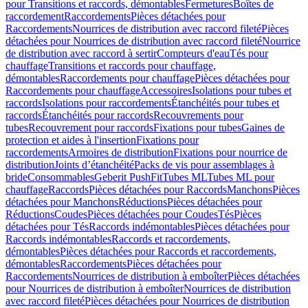
pour Transitions et raccords, démontables
Fermetures
Boîtes de
raccordement
Raccordements
Pièces détachées pour
Raccordements
Nourrices de distribution avec raccord fileté
Pièces
détachées pour Nourrices de distribution avec raccord fileté
Nourrice
de distribution avec raccord à sertir
Compteurs d'eau
Tés pour
chauffage
Transitions et raccords pour chauffage,
démontables
Raccordements pour chauffage
Pièces détachées pour
Raccordements pour chauffage
Accessoires
Isolations pour tubes et
raccords
Isolations pour raccordements
Étanchéités pour tubes et
raccords
Étanchéités pour raccords
Recouvrements pour
tubes
Recouvrement pour raccords
Fixations pour tubes
Gaines de
protection et aides à l'insertion
Fixations pour
raccordements
Armoires de distribution
Fixations pour nourrice de
distribution
Joints d’étanchéité
Packs de vis pour assemblages à
bride
Consommables
Geberit PushFit
Tubes ML
Tubes ML pour
chauffage
Raccords
Pièces détachées pour Raccords
Manchons
Pièces
détachées pour Manchons
Réductions
Pièces détachées pour
Réductions
Coudes
Pièces détachées pour Coudes
Tés
Pièces
détachées pour Tés
Raccords indémontables
Pièces détachées pour
Raccords indémontables
Raccords et raccordements,
démontables
Pièces détachées pour Raccords et raccordements,
démontables
Raccordements
Pièces détachées pour
Raccordements
Nourrices de distribution à emboîter
Pièces détachées
pour Nourrices de distribution à emboîter
Nourrices de distribution
avec raccord fileté
Pièces détachées pour Nourrices de distribution