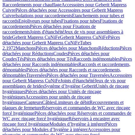
Raccordements pour chauffage
Accessoires pour Geberit Mapress
Cuivre
Pièces détachées pour Accessoires pour Geberit Mapress
Cuivre
Isolations pour raccordements
Etanchements pour tubes et
raccords
Enjoliveurs pour tubes
Fixations pour tubes
Fixations de
raccordements
Pièces détachées pour Fixations de
raccordements
Joints d'étanchéité
Jeux de vis pour assemblages à
bride
Geberit Mapress CuNiFe
Geberit Mapress CuNiFe
Pièces
détachées pour Geberit Mapress CuNiFe
Tubes
2.1972
Manchons
Pièces détachées pour Manchons
Réductions
Pièces
détachées pour Réductions
Coudes
Pièces détachées pour
Coudes
Tés
Pièces détachées pour Tés
Raccords indémontables
Pièces
détachées pour Raccords indémontables
Raccords et raccordements,
démontables
Pièces détachées pour Raccords et raccordements,
démontables
Traversées
Pièces détachées pour Traversées
Accessoires
pour Geberit Mapress CuNiFe
Joints d'étanchéité
Jeux de vis pour
assemblages de brides
Système d’hygiène Geberit
Unités de rinçage
hygiéniques
Pièces détachées pour Unités de rinçage
hygiéniques
Accessoires pour unités de rinçage
hygiéniques
Capteurs
Câbles
Limiteurs de débit
Recouvrements et
plaques de fermeture
Réservoirs et commandes de WC avec rinçage
forcé hygiénique
Pièces détachées pour Réservoirs et commandes de
WC avec rinçage forcé hygiénique
Réservoirs à encastrer avec
rinçage forcé hygiénique
Modules d’hygiène à intégrer
Pièces
détachées pour Modules d’hygiène à intégrer
Accessoires pour
réservoirs et commandes de WC avec rinçage forcé