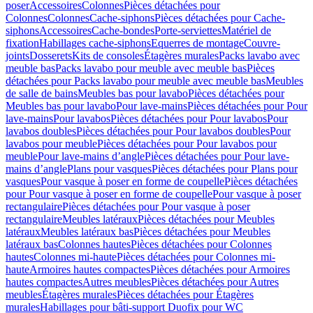
poser
Accessoires
Colonnes
Pièces détachées pour
Colonnes
Colonnes
Cache-siphons
Pièces détachées pour Cache-
siphons
Accessoires
Cache-bondes
Porte-serviettes
Matériel de
fixation
Habillages cache-siphons
Equerres de montage
Couvre-
joints
Dosserets
Kits de consoles
Étagères murales
Packs lavabo avec
meuble bas
Packs lavabo pour meuble avec meuble bas
Pièces
détachées pour Packs lavabo pour meuble avec meuble bas
Meubles
de salle de bains
Meubles bas pour lavabo
Pièces détachées pour
Meubles bas pour lavabo
Pour lave-mains
Pièces détachées pour Pour
lave-mains
Pour lavabos
Pièces détachées pour Pour lavabos
Pour
lavabos doubles
Pièces détachées pour Pour lavabos doubles
Pour
lavabos pour meuble
Pièces détachées pour Pour lavabos pour
meuble
Pour lave-mains d’angle
Pièces détachées pour Pour lave-
mains d’angle
Plans pour vasques
Pièces détachées pour Plans pour
vasques
Pour vasque à poser en forme de coupelle
Pièces détachées
pour Pour vasque à poser en forme de coupelle
Pour vasque à poser
rectangulaire
Pièces détachées pour Pour vasque à poser
rectangulaire
Meubles latéraux
Pièces détachées pour Meubles
latéraux
Meubles latéraux bas
Pièces détachées pour Meubles
latéraux bas
Colonnes hautes
Pièces détachées pour Colonnes
hautes
Colonnes mi-haute
Pièces détachées pour Colonnes mi-
haute
Armoires hautes compactes
Pièces détachées pour Armoires
hautes compactes
Autres meubles
Pièces détachées pour Autres
meubles
Étagères murales
Pièces détachées pour Étagères
murales
Habillages pour bâti-support Duofix pour WC