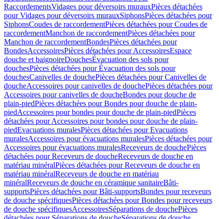
Raccordements
Vidages pour déversoirs muraux
Pièces détachées
pour Vidages pour déversoirs muraux
Siphons
Pièces détachées pour
Siphons
Coudes de raccordement
Pièces détachées pour Coudes de
raccordement
Manchon de raccordement
Pièces détachées pour
Manchon de raccordement
Bondes
Pièces détachées pour
Bondes
Accessoires
Pièces détachées pour Accessoires
Espace
douche et baignoire
Douches
Évacuation des sols pour
douches
Pièces détachées pour Évacuation des sols pour
douches
Canivelles de douche
Pièces détachées pour Canivelles de
douche
Accessoires pour canivelles de douche
Pièces détachées pour
Accessoires pour canivelles de douche
Bondes pour douche de
plain-pied
Pièces détachées pour Bondes pour douche de plain-
pied
Accessoires pour bondes pour douche de plain-pied
Pièces
détachées pour Accessoires pour bondes pour douche de plain-
pied
Evacuations murales
Pièces détachées pour Evacuations
murales
Accessoires pour évacuations murales
Pièces détachées pour
Accessoires pour évacuations murales
Receveurs de douche
Pièces
détachées pour Receveurs de douche
Receveurs de douche en
matériau minéral
Pièces détachées pour Receveurs de douche en
matériau minéral
Receveurs de douche en matériau
minéral
Receveurs de douche en céramique sanitaire
Bâti-
supports
Pièces détachées pour Bâti-supports
Bondes pour receveurs
de douche spécifiques
Pièces détachées pour Bondes pour receveurs
de douche spécifiques
Accessoires
Séparations de douche
Pièces
détachées pour Séparations de douche
Séparations de douche