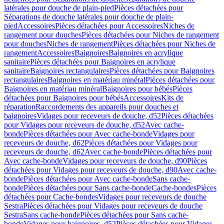
latérales pour douche de plain-pied
Pièces détachées pour
Séparations de douche latérales pour douche de plain-
pied
Accessoires
Pièces détachées pour Accessoires
Niches de
rangement pour douches
Pièces détachées pour Niches de rangement
pour douches
Niches de rangement
Pièces détachées pour Niches de
rangement
Accessoires
Baignoires
Baignoires en acrylique
sanitaire
Pièces détachées pour Baignoires en acrylique
sanitaire
Baignoires rectangulaires
Pièces détachées pour Baignoires
rectangulaires
Baignoires en matériau minéral
Pièces détachées pour
Baignoires en matériau minéral
Baignoires pour bébés
Pièces
détachées pour Baignoires pour bébés
Accessoires
Kits de
réparation
Raccordements des appareils pour douches et
baignoires
Vidages pour receveurs de douche, d52
Pièces détachées
pour Vidages pour receveurs de douche, d52
Avec cache-
bonde
Pièces détachées pour Avec cache-bonde
Vidages pour
receveurs de douche, d62
Pièces détachées pour Vidages pour
receveurs de douche, d62
Avec cache-bonde
Pièces détachées pour
Avec cache-bonde
Vidages pour receveurs de douche, d90
Pièces
détachées pour Vidages pour receveurs de douche, d90
Avec cache-
bonde
Pièces détachées pour Avec cache-bonde
Sans cache-
bonde
Pièces détachées pour Sans cache-bonde
Cache-bondes
Pièces
détachées pour Cache-bondes
Vidages pour receveurs de douche
Sestra
Pièces détachées pour Vidages pour receveurs de douche
Sestra
Sans cache-bonde
Pièces détachées pour Sans cache-
bonde
Vidages pour baignoires, d52
Pièces détachées pour Vidages