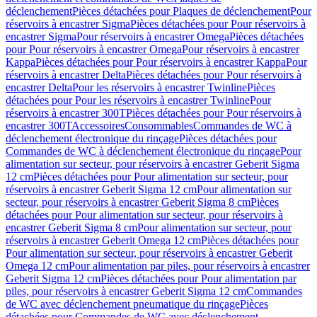
déclenchement
Pièces détachées pour Plaques de déclenchement
Pour
réservoirs à encastrer Sigma
Pièces détachées pour Pour réservoirs à
encastrer Sigma
Pour réservoirs à encastrer Omega
Pièces détachées
pour Pour réservoirs à encastrer Omega
Pour réservoirs à encastrer
Kappa
Pièces détachées pour Pour réservoirs à encastrer Kappa
Pour
réservoirs à encastrer Delta
Pièces détachées pour Pour réservoirs à
encastrer Delta
Pour les réservoirs à encastrer Twinline
Pièces
détachées pour Pour les réservoirs à encastrer Twinline
Pour
réservoirs à encastrer 300T
Pièces détachées pour Pour réservoirs à
encastrer 300T
Accessoires
Consommables
Commandes de WC à
déclenchement électronique du rinçage
Pièces détachées pour
Commandes de WC à déclenchement électronique du rinçage
Pour
alimentation sur secteur, pour réservoirs à encastrer Geberit Sigma
12 cm
Pièces détachées pour Pour alimentation sur secteur, pour
réservoirs à encastrer Geberit Sigma 12 cm
Pour alimentation sur
secteur, pour réservoirs à encastrer Geberit Sigma 8 cm
Pièces
détachées pour Pour alimentation sur secteur, pour réservoirs à
encastrer Geberit Sigma 8 cm
Pour alimentation sur secteur, pour
réservoirs à encastrer Geberit Omega 12 cm
Pièces détachées pour
Pour alimentation sur secteur, pour réservoirs à encastrer Geberit
Omega 12 cm
Pour alimentation par piles, pour réservoirs à encastrer
Geberit Sigma 12 cm
Pièces détachées pour Pour alimentation par
piles, pour réservoirs à encastrer Geberit Sigma 12 cm
Commandes
de WC avec déclenchement pneumatique du rinçage
Pièces
détachées pour Commandes de WC avec déclenchement