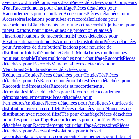
avec raccord fileté
Compteurs d'eau
Pièces détachées pour Compteurs
d'eau
Raccordements pour chauffage
Pièces détachées pour
Raccordements pour chauffage
Accessoires
Pièces détachées pour
Accessoires
Isolations pour tubes et raccords
Isolations pour
raccordements
Etanchements pour tubes et raccords
Enjoliveurs pour
tubes
Fixations pour tubes
Gaines de protection et aides à
l'insertion
Fixations de raccordements
Pièces détachées pour
Fixations de raccordements
Armoires de distribution
Pièces détachées
pour Armoires de distribution
Fixations pour nourrice de
distribution
Joints d'étanchéité
Geberit Mepla
Tubes multicouches
pour eau potable
Tubes multicouches pour chauffage
Raccords
Pièces
détachées pour Raccords
Manchons
Pièces détachées pour
Manchons
Réductions
Pièces détachées pour
Réductions
Coudes
Pièces détachées pour Coudes
Tés
Pièces
détachées pour Tés
Raccords indémontables
Pièces détachées pour
Raccords indémontables
Raccords et raccordements,
démontables
Pièces détachées pour Raccords et raccordements,
démontables
Fermetures
Pièces détachées pour
Fermetures
Appliques
Pièces détachées pour Appliques
Nourrices de
distribution avec raccord fileté
Pièces détachées pour Nourrices de
distribution avec raccord fileté
Tés pour chauffage
Pièces détachées
pour Tés pour chauffage
Raccordements pour chauffage
Pièces
détachées pour Raccordements pour chauffage
Accessoires
Pièces
détachées pour Accessoires
Isolations pour tubes et
raccords
Isolations pour raccordements
Etanchements pour tubes et