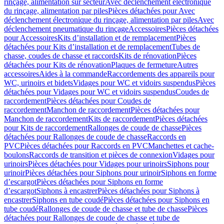
rinçage, alimentation sur secteur
Avec déclenchement électronique
du rinçage, alimentation par piles
Pièces détachées pour Avec
déclenchement électronique du rinçage, alimentation par piles
Avec
déclenchement pneumatique du rinçage
Accessoires
Pièces détachées
pour Accessoires
Kits d’installation et de remplacement
Pièces
détachées pour Kits d’installation et de remplacement
Tubes de
chasse, coudes de chasse et raccords
Kits de rénovation
Pièces
détachées pour Kits de rénovation
Plaques de fermeture
Autres
accessoires
Aides à la commande
Raccordements des appareils pour
WC, urinoirs et bidets
Vidages pour WC et vidoirs suspendus
Pièces
détachées pour Vidages pour WC et vidoirs suspendus
Coudes de
raccordement
Pièces détachées pour Coudes de
raccordement
Manchon de raccordement
Pièces détachées pour
Manchon de raccordement
Kits de raccordement
Pièces détachées
pour Kits de raccordement
Rallonges de coude de chasse
Pièces
détachées pour Rallonges de coude de chasse
Raccords en
PVC
Pièces détachées pour Raccords en PVC
Manchettes et cache-
boulons
Raccords de transition et pièces de connexion
Vidages pour
urinoirs
Pièces détachées pour Vidages pour urinoirs
Siphons pour
urinoir
Pièces détachées pour Siphons pour urinoir
Siphons en forme
d’escargot
Pièces détachées pour Siphons en forme
d’escargot
Siphons à encastrer
Pièces détachées pour Siphons à
encastrer
Siphons en tube coudé
Pièces détachées pour Siphons en
tube coudé
Rallonges de coude de chasse et tube de chasse
Pièces
détachées pour Rallonges de coude de chasse et tube de