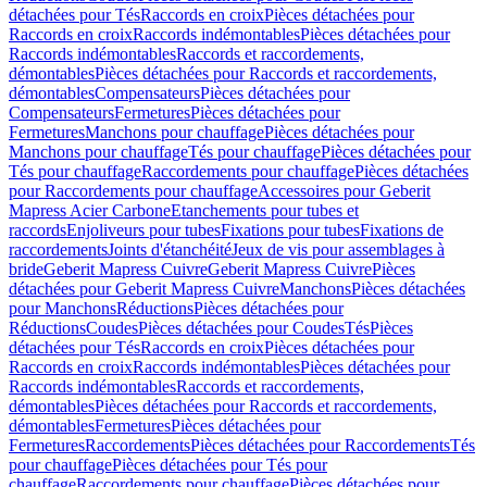
détachées pour Tés
Raccords en croix
Pièces détachées pour
Raccords en croix
Raccords indémontables
Pièces détachées pour
Raccords indémontables
Raccords et raccordements,
démontables
Pièces détachées pour Raccords et raccordements,
démontables
Compensateurs
Pièces détachées pour
Compensateurs
Fermetures
Pièces détachées pour
Fermetures
Manchons pour chauffage
Pièces détachées pour
Manchons pour chauffage
Tés pour chauffage
Pièces détachées pour
Tés pour chauffage
Raccordements pour chauffage
Pièces détachées
pour Raccordements pour chauffage
Accessoires pour Geberit
Mapress Acier Carbone
Etanchements pour tubes et
raccords
Enjoliveurs pour tubes
Fixations pour tubes
Fixations de
raccordements
Joints d'étanchéité
Jeux de vis pour assemblages à
bride
Geberit Mapress Cuivre
Geberit Mapress Cuivre
Pièces
détachées pour Geberit Mapress Cuivre
Manchons
Pièces détachées
pour Manchons
Réductions
Pièces détachées pour
Réductions
Coudes
Pièces détachées pour Coudes
Tés
Pièces
détachées pour Tés
Raccords en croix
Pièces détachées pour
Raccords en croix
Raccords indémontables
Pièces détachées pour
Raccords indémontables
Raccords et raccordements,
démontables
Pièces détachées pour Raccords et raccordements,
démontables
Fermetures
Pièces détachées pour
Fermetures
Raccordements
Pièces détachées pour Raccordements
Tés
pour chauffage
Pièces détachées pour Tés pour
chauffage
Raccordements pour chauffage
Pièces détachées pour