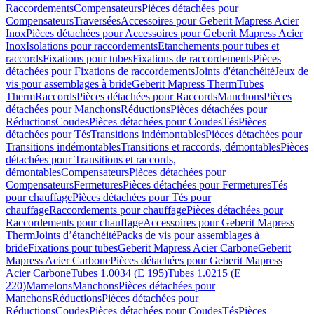
Raccordements
Compensateurs
Pièces détachées pour
Compensateurs
Traversées
Accessoires pour Geberit Mapress Acier
Inox
Pièces détachées pour Accessoires pour Geberit Mapress Acier
Inox
Isolations pour raccordements
Etanchements pour tubes et
raccords
Fixations pour tubes
Fixations de raccordements
Pièces
détachées pour Fixations de raccordements
Joints d'étanchéité
Jeux de
vis pour assemblages à bride
Geberit Mapress Therm
Tubes
Therm
Raccords
Pièces détachées pour Raccords
Manchons
Pièces
détachées pour Manchons
Réductions
Pièces détachées pour
Réductions
Coudes
Pièces détachées pour Coudes
Tés
Pièces
détachées pour Tés
Transitions indémontables
Pièces détachées pour
Transitions indémontables
Transitions et raccords, démontables
Pièces
détachées pour Transitions et raccords,
démontables
Compensateurs
Pièces détachées pour
Compensateurs
Fermetures
Pièces détachées pour Fermetures
Tés
pour chauffage
Pièces détachées pour Tés pour
chauffage
Raccordements pour chauffage
Pièces détachées pour
Raccordements pour chauffage
Accessoires pour Geberit Mapress
Therm
Joints d’étanchéité
Packs de vis pour assemblages à
bride
Fixations pour tubes
Geberit Mapress Acier Carbone
Geberit
Mapress Acier Carbone
Pièces détachées pour Geberit Mapress
Acier Carbone
Tubes 1.0034 (E 195)
Tubes 1.0215 (E
220)
Mamelons
Manchons
Pièces détachées pour
Manchons
Réductions
Pièces détachées pour
Réductions
Coudes
Pièces détachées pour Coudes
Tés
Pièces