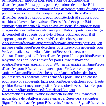
baignoires
Bâti-supports pour séparations de douches
Pièces
détachées pour Bâti-supports pour séparations de douches
Bâti-
supports pour déversoirs muraux
Pièces détachées pour Bâti-supports
pour déversoirs muraux
Bâti-supports pour robinetteries
Pièces
détachées pour Bâti-supports pour robinetteries
Bâti-supports pour
machines à laver et lave-vaisselle
Pièces détachées pour Bâti-
supports pour machines à laver et lave-vaisselle
Bâti-supports pour
charges de console
Pièces détachées pour Bâti-supports pour charges
de console
Bâti-supports pour éviers
Pièces détachées pour Bâti-
supports pour éviers
Accessoires
Pièces détachées pour
Accessoires
Réservoirs apparents
Réservoirs apparents pour WC, en
matière synthétique
Pièces détachées pour Réservoirs apparents pour
WC, en matière synthétique
Attenant
Pièces détachées pour
Attenant
Haute position
Pièces détachées pour Haute position
Basse et
moyenne position
Pièces détachées pour Basse et moyenne
position
Réservoirs apparents pour WC, en céramique sanitaire
Pièces
détachées pour Réservoirs apparents pour WC, en céramique
sanitaire
Attenant
Pièces détachées pour Attenant
Tubes de chasse
pour réservoirs apparents
Pièces détachées pour Tubes de chasse
pour réservoirs apparents
Haute position
Pièces détachées pour Haute
position
Basse et moyenne position
Accessoires
Pièces détachées pour
Accessoires
Raccordements
Pièces détachées pour
Raccordements
Joints
Fixations
Manchettes
Mamelons, rosaces et
modérateurs de débit
Réservoirs à encastrer
Réservoirs à encastrer
Sigma
Pièces détachées pour Réservoirs à encastrer Sigma
Réservoirs