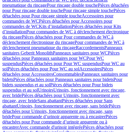
pneumatique du rinçage
Pour rinçage double touche
Pièces détachées
pour Pour rinçage double touche
Pour rinçage simple touche
Pièces
détachées pour Pour rinçage simple touche
Accessoires pour
commandes de WC
Pièces détachées pour Accessoires pour
commandes de WC
Kits d’installation
Pièces détachées pour Kits
d’installation
Pour commandes de WC à déclenchement électronique
du rinçage
Pièces détachées pour Pour commandes de WC à
déclenchement électronique du rinçage
Pour commandes de WC à
déclenchement pneumatique du rinçage
Raccordements
Panneaux
sanitaires Geberit Monolith
Panneaux sanitaires pour WC
Pièces
détachées pour Panneaux sanitaires pour WC
Pour WC
suspendus
Pièces détachées pour Pour WC suspendus
Pour WC au
sol
Pièces détachées pour Pour WC au sol
Accessoires
Pièces
détachées pour Accessoires
Consommables
Panneaux sanitaires pour
bidets
Pièces détachées pour Panneaux sanitaires pour bidets
Pour
bidets suspendus et au sol
Pièces détachées pour Pour bidets
suspendus et au sol
Urinoirs
Urinoirs, fonctionnement avec rinçage,
avec bride
Pièces détachées pour Urinoirs, fonctionnement avec
rinçage, avec bride
Sans abattant
Pièces détachées pour Sans
abattant
Urinoirs, fonctionnement avec rinçage, sans bride
Pièces
détachées pour Urinoirs, fonctionnement avec rinçage, sans
bride
Pour commande d’urinoir apparente ou à encastrer
Pièces
détachées pour Pour commande d’urinoir apparente ou à
encastrer
Avec commande d'urinoir intégrée
Pièces détachées pour