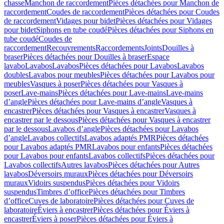
chasse
Manchon de raccordement
Pièces détachées pour Manchon de
raccordement
Coudes de raccordement
Pièces détachées pour Coudes
de raccordement
Vidages pour bidet
Pièces détachées pour Vidages
pour bidet
Siphons en tube coudé
Pièces détachées pour Siphons en
tube coudé
Coudes de
raccordement
Recouvrements
Raccordements
Joints
Douilles à
braser
Pièces détachées pour Douilles à braser
Espace
lavabo
Lavabos
Lavabos
Pièces détachées pour Lavabos
Lavabos
doubles
Lavabos pour meubles
Pièces détachées pour Lavabos pour
meubles
Vasques à poser
Pièces détachées pour Vasques à
poser
Lave-mains
Pièces détachées pour Lave-mains
Lave-mains
d’angle
Pièces détachées pour Lave-mains d’angle
Vasques à
encastrer
Pièces détachées pour Vasques à encastrer
Vasques à
encastrer par le dessous
Pièces détachées pour Vasques à encastrer
par le dessous
Lavabos d’angle
Pièces détachées pour Lavabos
d’angle
Lavabos collectifs
Lavabos adaptés PMR
Pièces détachées
pour Lavabos adaptés PMR
Lavabos pour enfants
Pièces détachées
pour Lavabos pour enfants
Lavabos collectifs
Pièces détachées pour
Lavabos collectifs
Autres lavabos
Pièces détachées pour Autres
lavabos
Déversoirs muraux
Pièces détachées pour Déversoirs
muraux
Vidoirs suspendus
Pièces détachées pour Vidoirs
suspendus
Timbres dʼoffice
Pièces détachées pour Timbres
dʼoffice
Cuves de laboratoire
Pièces détachées pour Cuves de
laboratoire
Éviers à encastrer
Pièces détachées pour Éviers à
encastrer
Éviers à poser
Pièces détachées pour Éviers à