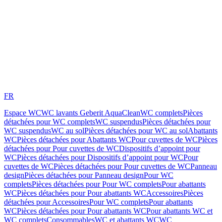
FR
Espace WC
WC lavants Geberit AquaClean
WC complets
Pièces
détachées pour WC complets
WC suspendus
Pièces détachées pour
WC suspendus
WC au sol
Pièces détachées pour WC au sol
Abattants
WC
Pièces détachées pour Abattants WC
Pour cuvettes de WC
Pièces
détachées pour Pour cuvettes de WC
Dispositifs d’appoint pour
WC
Pièces détachées pour Dispositifs d’appoint pour WC
Pour
cuvettes de WC
Pièces détachées pour Pour cuvettes de WC
Panneau
design
Pièces détachées pour Panneau design
Pour WC
complets
Pièces détachées pour Pour WC complets
Pour abattants
WC
Pièces détachées pour Pour abattants WC
Accessoires
Pièces
détachées pour Accessoires
Pour WC complets
Pour abattants
WC
Pièces détachées pour Pour abattants WC
Pour abattants WC et
WC complets
Consommables
WC et abattants WC
WC