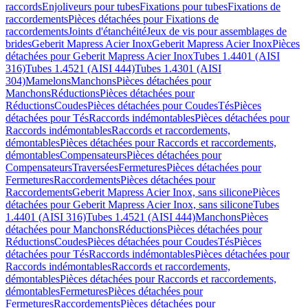
raccords
Enjoliveurs pour tubes
Fixations pour tubes
Fixations de
raccordements
Pièces détachées pour Fixations de
raccordements
Joints d'étanchéité
Jeux de vis pour assemblages de
brides
Geberit Mapress Acier Inox
Geberit Mapress Acier Inox
Pièces
détachées pour Geberit Mapress Acier Inox
Tubes 1.4401 (AISI
316)
Tubes 1.4521 (AISI 444)
Tubes 1.4301 (AISI
304)
Mamelons
Manchons
Pièces détachées pour
Manchons
Réductions
Pièces détachées pour
Réductions
Coudes
Pièces détachées pour Coudes
Tés
Pièces
détachées pour Tés
Raccords indémontables
Pièces détachées pour
Raccords indémontables
Raccords et raccordements,
démontables
Pièces détachées pour Raccords et raccordements,
démontables
Compensateurs
Pièces détachées pour
Compensateurs
Traversées
Fermetures
Pièces détachées pour
Fermetures
Raccordements
Pièces détachées pour
Raccordements
Geberit Mapress Acier Inox, sans silicone
Pièces
détachées pour Geberit Mapress Acier Inox, sans silicone
Tubes
1.4401 (AISI 316)
Tubes 1.4521 (AISI 444)
Manchons
Pièces
détachées pour Manchons
Réductions
Pièces détachées pour
Réductions
Coudes
Pièces détachées pour Coudes
Tés
Pièces
détachées pour Tés
Raccords indémontables
Pièces détachées pour
Raccords indémontables
Raccords et raccordements,
démontables
Pièces détachées pour Raccords et raccordements,
démontables
Fermetures
Pièces détachées pour
Fermetures
Raccordements
Pièces détachées pour