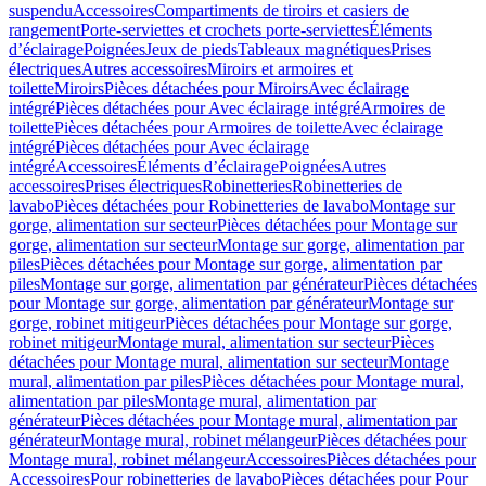
suspendu
Accessoires
Compartiments de tiroirs et casiers de
rangement
Porte-serviettes et crochets porte-serviettes
Éléments
d’éclairage
Poignées
Jeux de pieds
Tableaux magnétiques
Prises
électriques
Autres accessoires
Miroirs et armoires et
toilette
Miroirs
Pièces détachées pour Miroirs
Avec éclairage
intégré
Pièces détachées pour Avec éclairage intégré
Armoires de
toilette
Pièces détachées pour Armoires de toilette
Avec éclairage
intégré
Pièces détachées pour Avec éclairage
intégré
Accessoires
Éléments d’éclairage
Poignées
Autres
accessoires
Prises électriques
Robinetteries
Robinetteries de
lavabo
Pièces détachées pour Robinetteries de lavabo
Montage sur
gorge, alimentation sur secteur
Pièces détachées pour Montage sur
gorge, alimentation sur secteur
Montage sur gorge, alimentation par
piles
Pièces détachées pour Montage sur gorge, alimentation par
piles
Montage sur gorge, alimentation par générateur
Pièces détachées
pour Montage sur gorge, alimentation par générateur
Montage sur
gorge, robinet mitigeur
Pièces détachées pour Montage sur gorge,
robinet mitigeur
Montage mural, alimentation sur secteur
Pièces
détachées pour Montage mural, alimentation sur secteur
Montage
mural, alimentation par piles
Pièces détachées pour Montage mural,
alimentation par piles
Montage mural, alimentation par
générateur
Pièces détachées pour Montage mural, alimentation par
générateur
Montage mural, robinet mélangeur
Pièces détachées pour
Montage mural, robinet mélangeur
Accessoires
Pièces détachées pour
Accessoires
Pour robinetteries de lavabo
Pièces détachées pour Pour