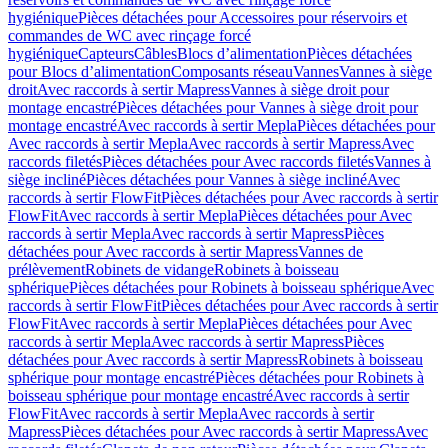
hygiénique
Pièces détachées pour Accessoires pour réservoirs et
commandes de WC avec rinçage forcé
hygiénique
Capteurs
Câbles
Blocs d’alimentation
Pièces détachées
pour Blocs d’alimentation
Composants réseau
Vannes
Vannes à siège
droit
Avec raccords à sertir Mapress
Vannes à siège droit pour
montage encastré
Pièces détachées pour Vannes à siège droit pour
montage encastré
Avec raccords à sertir Mepla
Pièces détachées pour
Avec raccords à sertir Mepla
Avec raccords à sertir Mapress
Avec
raccords filetés
Pièces détachées pour Avec raccords filetés
Vannes à
siège incliné
Pièces détachées pour Vannes à siège incliné
Avec
raccords à sertir FlowFit
Pièces détachées pour Avec raccords à sertir
FlowFit
Avec raccords à sertir Mepla
Pièces détachées pour Avec
raccords à sertir Mepla
Avec raccords à sertir Mapress
Pièces
détachées pour Avec raccords à sertir Mapress
Vannes de
prélèvement
Robinets de vidange
Robinets à boisseau
sphérique
Pièces détachées pour Robinets à boisseau sphérique
Avec
raccords à sertir FlowFit
Pièces détachées pour Avec raccords à sertir
FlowFit
Avec raccords à sertir Mepla
Pièces détachées pour Avec
raccords à sertir Mepla
Avec raccords à sertir Mapress
Pièces
détachées pour Avec raccords à sertir Mapress
Robinets à boisseau
sphérique pour montage encastré
Pièces détachées pour Robinets à
boisseau sphérique pour montage encastré
Avec raccords à sertir
FlowFit
Avec raccords à sertir Mepla
Avec raccords à sertir
Mapress
Pièces détachées pour Avec raccords à sertir Mapress
Avec