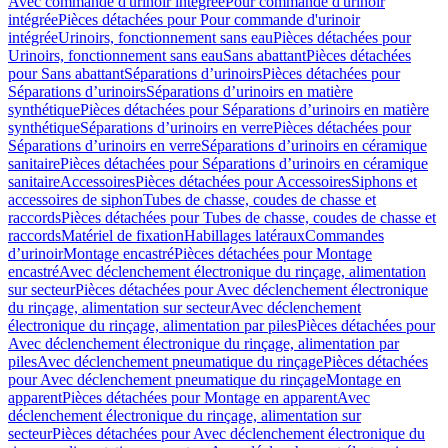
Avec commande d'urinoir intégrée
Pour commande d'urinoir
intégrée
Pièces détachées pour Pour commande d'urinoir
intégrée
Urinoirs, fonctionnement sans eau
Pièces détachées pour
Urinoirs, fonctionnement sans eau
Sans abattant
Pièces détachées
pour Sans abattant
Séparations d’urinoirs
Pièces détachées pour
Séparations d’urinoirs
Séparations d’urinoirs en matière
synthétique
Pièces détachées pour Séparations d’urinoirs en matière
synthétique
Séparations d’urinoirs en verre
Pièces détachées pour
Séparations d’urinoirs en verre
Séparations d’urinoirs en céramique
sanitaire
Pièces détachées pour Séparations d’urinoirs en céramique
sanitaire
Accessoires
Pièces détachées pour Accessoires
Siphons et
accessoires de siphon
Tubes de chasse, coudes de chasse et
raccords
Pièces détachées pour Tubes de chasse, coudes de chasse et
raccords
Matériel de fixation
Habillages latéraux
Commandes
dʼurinoir
Montage encastré
Pièces détachées pour Montage
encastré
Avec déclenchement électronique du rinçage, alimentation
sur secteur
Pièces détachées pour Avec déclenchement électronique
du rinçage, alimentation sur secteur
Avec déclenchement
électronique du rinçage, alimentation par piles
Pièces détachées pour
Avec déclenchement électronique du rinçage, alimentation par
piles
Avec déclenchement pneumatique du rinçage
Pièces détachées
pour Avec déclenchement pneumatique du rinçage
Montage en
apparent
Pièces détachées pour Montage en apparent
Avec
déclenchement électronique du rinçage, alimentation sur
secteur
Pièces détachées pour Avec déclenchement électronique du