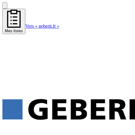
Vers « geberit.fr »
Mes listes