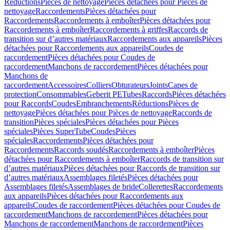
Réductions
Pièces de nettoyage
Pièces détachées pour Pièces de
nettoyage
Raccordements
Pièces détachées pour
Raccordements
Raccordements à emboîter
Pièces détachées pour
Raccordements à emboîter
Raccordements à griffes
Raccords de
transition sur d’autres matériaux
Raccordements aux appareils
Pièces
détachées pour Raccordements aux appareils
Coudes de
raccordement
Pièces détachées pour Coudes de
raccordement
Manchons de raccordement
Pièces détachées pour
Manchons de
raccordement
Accessoires
Colliers
Obturateurs
Joints
Capes de
protection
Consommables
Geberit PE
Tubes
Raccords
Pièces détachées
pour Raccords
Coudes
Embranchements
Réductions
Pièces de
nettoyage
Pièces détachées pour Pièces de nettoyage
Raccords de
transition
Pièces spéciales
Pièces détachées pour Pièces
spéciales
Pièces SuperTube
Coudes
Pièces
spéciales
Raccordements
Pièces détachées pour
Raccordements
Raccords soudés
Raccordements à emboîter
Pièces
détachées pour Raccordements à emboîter
Raccords de transition sur
d’autres matériaux
Pièces détachées pour Raccords de transition sur
d’autres matériaux
Assemblages filetés
Pièces détachées pour
Assemblages filetés
Assemblages de bride
Collerettes
Raccordements
aux appareils
Pièces détachées pour Raccordements aux
appareils
Coudes de raccordement
Pièces détachées pour Coudes de
raccordement
Manchons de raccordement
Pièces détachées pour
Manchons de raccordement
Manchons de raccordement
Pièces