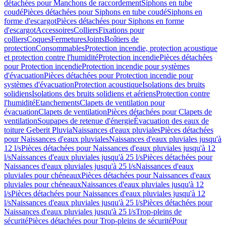
détachées pour Manchons de raccordement
Siphons en tube
coudé
Pièces détachées pour Siphons en tube coudé
Siphons en
forme d'escargot
Pièces détachées pour Siphons en forme
d'escargot
Accessoires
Colliers
Fixations pour
colliers
Coques
Fermetures
Joints
Boîtiers de
protection
Consommables
Protection incendie, protection acoustique
et protection contre l'humidité
Protection incendie
Pièces détachées
pour Protection incendie
Protection incendie pour systèmes
d'évacuation
Pièces détachées pour Protection incendie pour
systèmes d'évacuation
Protection acoustique
Isolations des bruits
solidiens
Isolations des bruits solidiens et aériens
Protection contre
l'humidité
Etanchements
Clapets de ventilation pour
évacuation
Clapets de ventilation
Pièces détachées pour Clapets de
ventilation
Soupapes de retenue d'énergie
Évacuation des eaux de
toiture Geberit Pluvia
Naissances d'eaux pluviales
Pièces détachées
pour Naissances d'eaux pluviales
Naissances d'eaux pluviales jusqu'à
12 l/s
Pièces détachées pour Naissances d'eaux pluviales jusqu'à 12
l/s
Naissances d'eaux pluviales jusqu'à 25 l/s
Pièces détachées pour
Naissances d'eaux pluviales jusqu'à 25 l/s
Naissances d'eaux
pluviales pour chéneaux
Pièces détachées pour Naissances d'eaux
pluviales pour chéneaux
Naissances d'eaux pluviales jusqu'à 12
l/s
Pièces détachées pour Naissances d'eaux pluviales jusqu'à 12
l/s
Naissances d'eaux pluviales jusqu'à 25 l/s
Pièces détachées pour
Naissances d'eaux pluviales jusqu'à 25 l/s
Trop-pleins de
sécurité
Pièces détachées pour Trop-pleins de sécurité
Pour