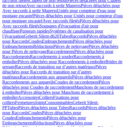
raccords filetés
Clapets de non retour
Pièces détachées pour Clapets
de non retour
Avec raccords à sertir Mapress
Pièces détachées pour
Avec raccords à sertir Mapress
Unités pour compteur d'eau pour
montage encastré
Pièces détachées pour Unités pour compteur d'eau
pour montage encastré
Avec raccords filetés
Pièces détachées pour
Avec raccords filetés
Soupapes d'évacuation d'air pour
chauffage
Purgeurs rapides
Systèmes de canalisation pour
l’évacuation
Geberit Silent-db20
Tubes
Raccords
Pièces détachées
pour Raccords
Coudes
Embranchements
Pièces détachées pour
Embranchements
Réductions
Pièces de nettoyage
Pièces détachées
pour Pièces de nettoyage
Raccordements
Pièces détachées pour
Raccordements
Raccordements à souder
Raccordements à
emboîter
Pièces détachées pour Raccordements à emboîter
Brides de
serrage
Raccords de transition sur d’autres matériaux
Pièces
détachées pour Raccords de transition sur d’autres
matériaux
Raccordements aux appareils
Pièces détachées pour
Raccordements aux appareils
Coudes de raccordement
Pièces
détachées pour Coudes de raccordement
Manchons de raccordement
à emboîter
Pièces détachées pour Manchons de raccordement à
emboîter
Accessoires
Colliers
Fixations pour
colliers
Fermetures
Joints
Consommables
Geberit Silent-
PP
Tubes
Pièces détachées pour Tubes
Raccords
Pièces détachées
pour Raccords
Coudes
Pièces détachées pour
Coudes
Embranchements
Pièces détachées pour
Embranchements
Réductions
Pièces détachées pour