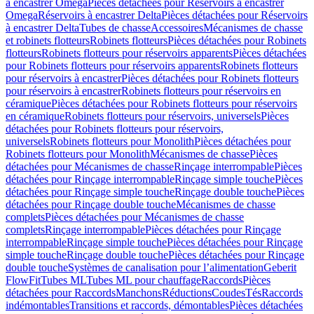
à encastrer Omega
Pièces détachées pour Réservoirs à encastrer
Omega
Réservoirs à encastrer Delta
Pièces détachées pour Réservoirs
à encastrer Delta
Tubes de chasse
Accessoires
Mécanismes de chasse
et robinets flotteurs
Robinets flotteurs
Pièces détachées pour Robinets
flotteurs
Robinets flotteurs pour réservoirs apparents
Pièces détachées
pour Robinets flotteurs pour réservoirs apparents
Robinets flotteurs
pour réservoirs à encastrer
Pièces détachées pour Robinets flotteurs
pour réservoirs à encastrer
Robinets flotteurs pour réservoirs en
céramique
Pièces détachées pour Robinets flotteurs pour réservoirs
en céramique
Robinets flotteurs pour réservoirs, universels
Pièces
détachées pour Robinets flotteurs pour réservoirs,
universels
Robinets flotteurs pour Monolith
Pièces détachées pour
Robinets flotteurs pour Monolith
Mécanismes de chasse
Pièces
détachées pour Mécanismes de chasse
Rinçage interrompable
Pièces
détachées pour Rinçage interrompable
Rinçage simple touche
Pièces
détachées pour Rinçage simple touche
Rinçage double touche
Pièces
détachées pour Rinçage double touche
Mécanismes de chasse
complets
Pièces détachées pour Mécanismes de chasse
complets
Rinçage interrompable
Pièces détachées pour Rinçage
interrompable
Rinçage simple touche
Pièces détachées pour Rinçage
simple touche
Rinçage double touche
Pièces détachées pour Rinçage
double touche
Systèmes de canalisation pour l’alimentation
Geberit
FlowFit
Tubes ML
Tubes ML pour chauffage
Raccords
Pièces
détachées pour Raccords
Manchons
Réductions
Coudes
Tés
Raccords
indémontables
Transitions et raccords, démontables
Pièces détachées