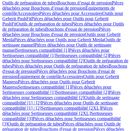
Outils de préparation de tubes
Bouchons d’essai de pression
Pièces
détachées pour Bouchons d’essai de pression
Équipements de
contrôle
Accessoires
Pièces détachées pour Accessoires
Outils pour
Geberit PushFit
Pièces détachées pour Outils pour Geberit
PushFit
Outils de préparation de tubes
Pièces détachées pour Outils
de préparation de tubes
Bouchons d'essai de pression
Pièces
détachées pour Bouchons d'essai de pression
Outils pour Geberit
Mepla
Pièces détachées pour Outils pour Geberit Mepla
Outils de
sertissage manuel
Pièces détachées pour Outils de sertissage
manuel
Sertisseuses compatibilité [1]
Pièces détachées pour
Sertisseuses compatibilité [1]
Sertisseuses compatibilité [2]
Pièces
détachées pour Sertisseuses compatibilité [2]
Outils de préparation de
tubes
Pièces détachées pour Outils de préparation de tubes
Bouchons
d'essai de pression
Pièces détachées pour Bouchons d'essai de
pression
Équipement de contrôle
Accessoires
Outils pour Geberit
Mapress
Pièces détachées pour Outils pour Geberit
Mapress
Sertisseuses compatibilité [1]
Pièces détachées pour
Sertisseuses compatibilité [1]
Sertisseuses compatibilité [2]
Pièces
détachées pour Sertisseuses compatibilité [2]
Outils de sertissage
compatibilité [1] / [2]
Pièces détachées pour Outils de sertissage
compatibilité [1] / [2]
Sertisseuses compatibilité [2XL]
Pièces
détachées pour Sertisseuses compatibilité [2XL]
Sertisseuses
compatibilité [3]
Pièces détachées pour Sertisseuses compatibilité
[3]
Outils de préparation de tubes
Pièces détachées pour Outils de
préparation de tubes
Bouchons d'essai de pression
Pièces détachées