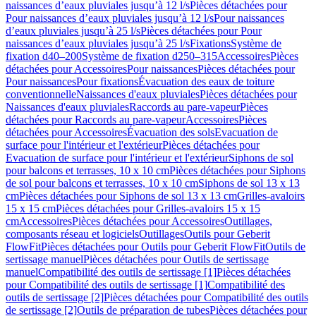
naissances d’eaux pluviales jusqu’à 12 l/s
Pièces détachées pour
Pour naissances d’eaux pluviales jusqu’à 12 l/s
Pour naissances
d’eaux pluviales jusqu’à 25 l/s
Pièces détachées pour Pour
naissances d’eaux pluviales jusqu’à 25 l/s
Fixations
Système de
fixation d40–200
Système de fixation d250–315
Accessoires
Pièces
détachées pour Accessoires
Pour naissances
Pièces détachées pour
Pour naissances
Pour fixations
Évacuation des eaux de toiture
conventionnelle
Naissances d'eaux pluviales
Pièces détachées pour
Naissances d'eaux pluviales
Raccords au pare-vapeur
Pièces
détachées pour Raccords au pare-vapeur
Accessoires
Pièces
détachées pour Accessoires
Évacuation des sols
Evacuation de
surface pour l'intérieur et l'extérieur
Pièces détachées pour
Evacuation de surface pour l'intérieur et l'extérieur
Siphons de sol
pour balcons et terrasses, 10 x 10 cm
Pièces détachées pour Siphons
de sol pour balcons et terrasses, 10 x 10 cm
Siphons de sol 13 x 13
cm
Pièces détachées pour Siphons de sol 13 x 13 cm
Grilles-avaloirs
15 x 15 cm
Pièces détachées pour Grilles-avaloirs 15 x 15
cm
Accessoires
Pièces détachées pour Accessoires
Outillages,
composants réseau et logiciels
Outillages
Outils pour Geberit
FlowFit
Pièces détachées pour Outils pour Geberit FlowFit
Outils de
sertissage manuel
Pièces détachées pour Outils de sertissage
manuel
Compatibilité des outils de sertissage [1]
Pièces détachées
pour Compatibilité des outils de sertissage [1]
Compatibilité des
outils de sertissage [2]
Pièces détachées pour Compatibilité des outils
de sertissage [2]
Outils de préparation de tubes
Pièces détachées pour