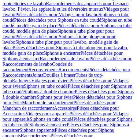
robinetteries de lavabo
Raccordements des appareils pour l’espace
lavabo, l’évier, les appareils et les déversoirs muraux
Vidages pour
lavabo
Pièces détachées pour Vidages pour lavabo
Siphons en tube
coudé
Pièces détachées pour Siphons en tube coudé
Siphons en tube
coudé, modèle gain de place
Pièces détachées pour Siphons en tube
coudé, modèle gain de place
Siphons à tube plongeur pour
lavabo
Pièces détachées pour Siphons à tube plongeur pour
lavabo
Siphons à tube plongeur pour lavabo, modèle gain de
place
Pièces détachées pour Siphons à tube plongeur pour lavabo,
modèle gain de place
Siphons à encastrer
Pièces détachées pour
Siphons à encastrer
Raccordements de lavabo
Pièces détachées pour
Raccordements de lavabo
Coudes de
raccordement
Recouvrements
Raccordements
Pièces détachées pour
Raccordements
Joints
Douilles à braser
Tubes de trop-
plein
Rallonges
Vidages pour éviers
Pièces détachées pour Vidages
pour éviers
Siphons en tube coudé
Pièces détachées pour Siphons en
tube coudé
Siphons à double chambre
Pièces détachées pour Siphons
à double chambre
Siphons pour évier
Pièces détachées pour Siphons
pour évier
Manchon de raccordement
Pièces détachées pour
Manchon de raccordement
Accessoires
Pièces détachées pour
Accessoires
Vidages pour appareils
Pièces détachées pour Vidages
pour appareils
Siphons en tube coudé
Pièces détachées pour Siphons
en tube coudé
Siphons à encastrer
Pièces détachées pour Siphons à
encastrer
Siphons apparents
Pièces détachées pour Siphons
apparents
Raccordements
Pièces détachées pour