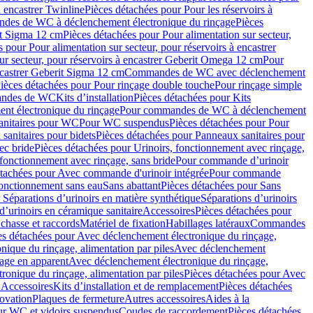
à encastrer Twinline
Pièces détachées pour Pour les réservoirs à
es de WC à déclenchement électronique du rinçage
Pièces
rit Sigma 12 cm
Pièces détachées pour Pour alimentation sur secteur,
 pour Pour alimentation sur secteur, pour réservoirs à encastrer
ur secteur, pour réservoirs à encastrer Geberit Omega 12 cm
Pour
encastrer Geberit Sigma 12 cm
Commandes de WC avec déclenchement
ièces détachées pour Pour rinçage double touche
Pour rinçage simple
mandes de WC
Kits d’installation
Pièces détachées pour Kits
nt électronique du rinçage
Pour commandes de WC à déclenchement
anitaires pour WC
Pour WC suspendus
Pièces détachées pour Pour
sanitaires pour bidets
Pièces détachées pour Panneaux sanitaires pour
ec bride
Pièces détachées pour Urinoirs, fonctionnement avec rinçage,
 fonctionnement avec rinçage, sans bride
Pour commande d’urinoir
étachées pour Avec commande d'urinoir intégrée
Pour commande
fonctionnement sans eau
Sans abattant
Pièces détachées pour Sans
 Séparations d’urinoirs en matière synthétique
Séparations d’urinoirs
d’urinoirs en céramique sanitaire
Accessoires
Pièces détachées pour
chasse et raccords
Matériel de fixation
Habillages latéraux
Commandes
es détachées pour Avec déclenchement électronique du rinçage,
ique du rinçage, alimentation par piles
Avec déclenchement
age en apparent
Avec déclenchement électronique du rinçage,
onique du rinçage, alimentation par piles
Pièces détachées pour Avec
 Accessoires
Kits d’installation et de remplacement
Pièces détachées
novation
Plaques de fermeture
Autres accessoires
Aides à la
ur WC et vidoirs suspendus
Coudes de raccordement
Pièces détachées