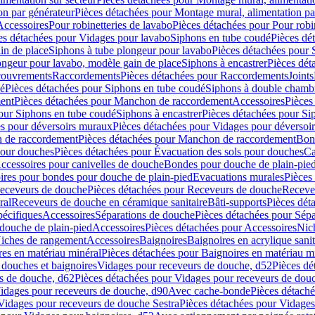
on par générateur
Pièces détachées pour Montage mural, alimentation pa
Accessoires
Pour robinetteries de lavabo
Pièces détachées pour Pour robi
es détachées pour Vidages pour lavabo
Siphons en tube coudé
Pièces dé
in de place
Siphons à tube plongeur pour lavabo
Pièces détachées pour 
ongeur pour lavabo, modèle gain de place
Siphons à encastrer
Pièces dét
ouvrements
Raccordements
Pièces détachées pour Raccordements
Joints
dé
Pièces détachées pour Siphons en tube coudé
Siphons à double chamb
ent
Pièces détachées pour Manchon de raccordement
Accessoires
Pièces
our Siphons en tube coudé
Siphons à encastrer
Pièces détachées pour Sip
s pour déversoirs muraux
Pièces détachées pour Vidages pour déversoi
 de raccordement
Pièces détachées pour Manchon de raccordement
Bon
pour douches
Pièces détachées pour Évacuation des sols pour douches
Ca
ccessoires pour canivelles de douche
Bondes pour douche de plain-pie
ires pour bondes pour douche de plain-pied
Evacuations murales
Pièces
eceveurs de douche
Pièces détachées pour Receveurs de douche
Receve
ral
Receveurs de douche en céramique sanitaire
Bâti-supports
Pièces dét
pécifiques
Accessoires
Séparations de douche
Pièces détachées pour Sép
 douche de plain-pied
Accessoires
Pièces détachées pour Accessoires
Nic
Niches de rangement
Accessoires
Baignoires
Baignoires en acrylique sanit
res en matériau minéral
Pièces détachées pour Baignoires en matériau m
douches et baignoires
Vidages pour receveurs de douche, d52
Pièces dé
s de douche, d62
Pièces détachées pour Vidages pour receveurs de dou
Vidages pour receveurs de douche, d90
Avec cache-bonde
Pièces détach
Vidages pour receveurs de douche Sestra
Pièces détachées pour Vidages