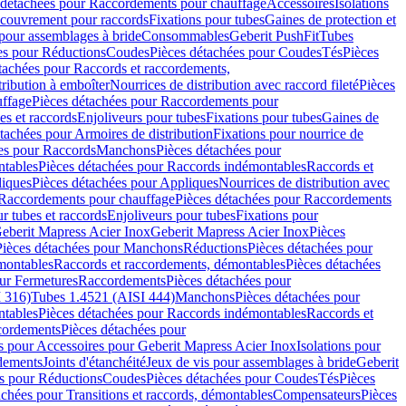
 détachées pour Raccordements pour chauffage
Accessoires
Isolations
couvrement pour raccords
Fixations pour tubes
Gaines de protection et
 pour assemblages à bride
Consommables
Geberit PushFit
Tubes
es pour Réductions
Coudes
Pièces détachées pour Coudes
Tés
Pièces
tachées pour Raccords et raccordements,
tribution à emboîter
Nourrices de distribution avec raccord fileté
Pièces
ffage
Pièces détachées pour Raccordements pour
s et raccords
Enjoliveurs pour tubes
Fixations pour tubes
Gaines de
tachées pour Armoires de distribution
Fixations pour nourrice de
es pour Raccords
Manchons
Pièces détachées pour
tables
Pièces détachées pour Raccords indémontables
Raccords et
iques
Pièces détachées pour Appliques
Nourrices de distribution avec
Raccordements pour chauffage
Pièces détachées pour Raccordements
 tubes et raccords
Enjoliveurs pour tubes
Fixations pour
eberit Mapress Acier Inox
Geberit Mapress Acier Inox
Pièces
Pièces détachées pour Manchons
Réductions
Pièces détachées pour
montables
Raccords et raccordements, démontables
Pièces détachées
ur Fermetures
Raccordements
Pièces détachées pour
 316)
Tubes 1.4521 (AISI 444)
Manchons
Pièces détachées pour
tables
Pièces détachées pour Raccords indémontables
Raccords et
ordements
Pièces détachées pour
s pour Accessoires pour Geberit Mapress Acier Inox
Isolations pour
rdements
Joints d'étanchéité
Jeux de vis pour assemblages à bride
Geberit
s pour Réductions
Coudes
Pièces détachées pour Coudes
Tés
Pièces
achées pour Transitions et raccords, démontables
Compensateurs
Pièces