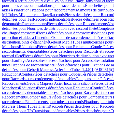
raccord à sertir
Compteurs d'eau
Tés pour chauffage
Transitions et rac
pour tubes et raccords
Isolations pour raccordements
Étanchéités pour t
aides à l'insertion
Fixations pour raccordements
Armoires de distributi
ML
Tubes ML pour chauffage
Raccords
Pièces détachées pour Raccor
détachées pour Tés
Raccords indémontables
Pièces détachées pour Ra
démontables
Raccordements
Pièces détachées pour Raccordements
Nou
détachées pour Nourrices de distribution avec raccord fileté
Compteurs
chauffage
Accessoires
Pièces détachées pour Accessoires
Isolations pou
protection et aides à l'insertion
Fixations de raccordements
Pièces déta
distribution
Joints d'étanchéité
Geberit Mepla
Tubes multicouches pour 
Manchons
Réductions
Pièces détachées pour Réductions
Coudes
Pièces
raccordements, démontables
Pièces détachées pour Raccords et racco
raccord fileté
Pièces détachées pour Nourrices de distribution avec racc
pour chauffage
Accessoires
Pièces détachées pour Accessoires
Isolatio
tubes
Fixations de raccordements
Pièces détachées pour Fixations de 
détachées pour Geberit Mapress Acier Inox
Tubes 1.4401 (AISI 316)
T
Réductions
Coudes
Pièces détachées pour Coudes
Tés
Pièces détachées
pour Raccords et raccordements, démontables
Compensateurs
Pièces 
Raccordements
Geberit Mapress Acier Inox, sans silicone
Pièces détac
Manchons
Réductions
Pièces détachées pour Réductions
Coudes
Pièces
raccordements, démontables
Pièces détachées pour Raccords et racco
Raccordements
Compensateurs
Pièces détachées pour Compensateurs
T
raccordements
Etanchements pour tubes et raccords
Fixations pour tub
Mapress Therm
Tubes Therm
Raccords
Pièces détachées pour Raccord
détachées pour Tés
Transitions indémontables
Pièces détachées pour T