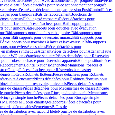
tive
Pièces détachées pour Avec actionnement par poignée rotative
Kits
rrivée d’eau
Pièces détachées pour Avec actionnement par poignée
 et arrivée d’eau
Avec déclenchement par pression PushControl
Pièces
idages pour baignoires
Kits de raccordement
Bouchons de
tèmes porteurs
Habillages
Accessoires
Pièces détachées pour
rts pour lavabos
Pièces détachées pour Bâti-supports pour
ts pour urinoirs
Bâti-supports pour douches avec évacuation
our Bâti-supports pour douches et baignoires
Bâti-supports pour
es pour Bâti-supports pour déversoirs muraux
Bâti-supports pour
Bâti-supports pour machines à laver et lave-vaisselle
Bâti-supports
ports pour éviers
Accessoires
Pièces détachées pour
 en matière synthétique
Attenant
Pièces détachées pour Attenant
Haute
s pour WC, en céramique sanitaire
Pièces détachées pour Réservoirs
 pour Tubes de chasse pour réservoirs apparents
Haute position
Pièces
r Raccordements
Joints
Fixations
Manchettes
Mamelons, rosaces et
astrer Omega
Pièces détachées pour Réservoirs à encastrer
inets flotteurs
Robinets flotteurs
Pièces détachées pour Robinets
réservoirs à encastrer
Pièces détachées pour Robinets flotteurs pour
inets flotteurs pour réservoirs, universels
Pièces détachées pour
mes de chasse
Pièces détachées pour Mécanismes de chasse
Rinçage
le touche
Pièces détachées pour Rinçage double touche
Mécanismes
e
Rinçage simple touche
Pièces détachées pour Rinçage simple
s ML
Tubes ML pour chauffage
Raccords
Pièces détachées pour
raccords, démontables
Fermetures
Boîtes de
s de distribution avec raccord fileté
Nourrice de distribution avec