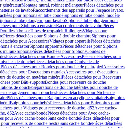
r générateur
Montage mural, robinet mélangeur
Pièces détachées pour
netteries de lavabo
Raccordements des appareils pour l’espace lavabo,
tachées pour Siphons en tube coudé
Siphons en tube coudé, modèle
Siphons à tube plongeur pour lavabo
Siphons à tube plongeur pour
achées pour Siphons à encastrer
Raccordements de lavabo
Pièces
Douilles à braser
Tubes de trop-plein
Rallonges
Vidages pour
re
Pièces détachées pour Siphons à double chambre
Siphons pour
 détachées pour Accessoires
Vidages pour appareils
Pièces détachées
hons à encastrer
Siphons apparents
Pièces détachées pour Siphons
rs muraux
Siphons
Pièces détachées pour Siphons
Coudes de
des
Pièces détachées pour Bondes
Accessoires
Pièces détachées pour
nivelles de douche
Pièces détachées pour Canivelles de
d
Pièces détachées pour Bondes pour douche de plain-pied
Accessoires
 détachées pour Evacuations murales
Accessoires pour évacuations
urs de douche en matériau minéral
Pièces détachées pour Receveurs
achées pour Bâti-supports
Bondes pour receveurs de douche
arations de douche
Séparations de douche latérales pour douche de
hes de rangement pour douches
Pièces détachées pour Niches de
aire
Pièces détachées pour Baignoires en acrylique sanitaire
Baignoires
inéral
Baignoires pour bébés
Pièces détachées pour Baignoires pour
tachées pour Vidages pour receveurs de douche, d52
Avec cache-
che, d62
Avec cache-bonde
Pièces détachées pour Avec cache-
ées pour Avec cache-bonde
Sans cache-bonde
Pièces détachées pour
 pour receveurs de douche Sestra
Sans cache-bonde
Pièces détachées