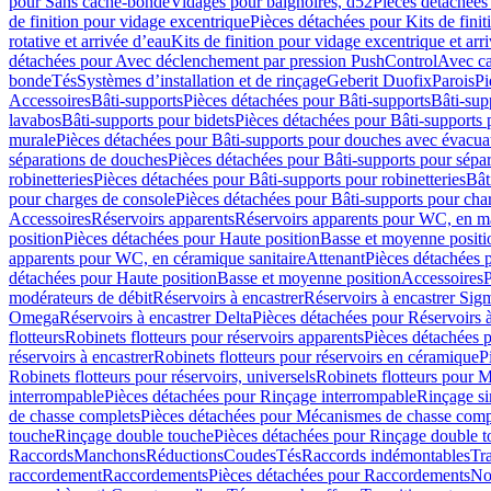
pour Sans cache-bonde
Vidages pour baignoires, d52
Pièces détachées
de finition pour vidage excentrique
Pièces détachées pour Kits de fini
rotative et arrivée d’eau
Kits de finition pour vidage excentrique et arr
détachées pour Avec déclenchement par pression PushControl
Avec c
bonde
Tés
Systèmes d’installation et de rinçage
Geberit Duofix
Parois
Pi
Accessoires
Bâti-supports
Pièces détachées pour Bâti-supports
Bâti-su
lavabos
Bâti-supports pour bidets
Pièces détachées pour Bâti-supports 
murale
Pièces détachées pour Bâti-supports pour douches avec évacua
séparations de douches
Pièces détachées pour Bâti-supports pour sépa
robinetteries
Pièces détachées pour Bâti-supports pour robinetteries
Bât
pour charges de console
Pièces détachées pour Bâti-supports pour cha
Accessoires
Réservoirs apparents
Réservoirs apparents pour WC, en ma
position
Pièces détachées pour Haute position
Basse et moyenne positi
apparents pour WC, en céramique sanitaire
Attenant
Pièces détachées 
détachées pour Haute position
Basse et moyenne position
Accessoires
P
modérateurs de débit
Réservoirs à encastrer
Réservoirs à encastrer Sig
Omega
Réservoirs à encastrer Delta
Pièces détachées pour Réservoirs à
flotteurs
Robinets flotteurs pour réservoirs apparents
Pièces détachées p
réservoirs à encastrer
Robinets flotteurs pour réservoirs en céramique
P
Robinets flotteurs pour réservoirs, universels
Robinets flotteurs pour 
interrompable
Pièces détachées pour Rinçage interrompable
Rinçage s
de chasse complets
Pièces détachées pour Mécanismes de chasse comp
touche
Rinçage double touche
Pièces détachées pour Rinçage double 
Raccords
Manchons
Réductions
Coudes
Tés
Raccords indémontables
Tra
raccordement
Raccordements
Pièces détachées pour Raccordements
Nou