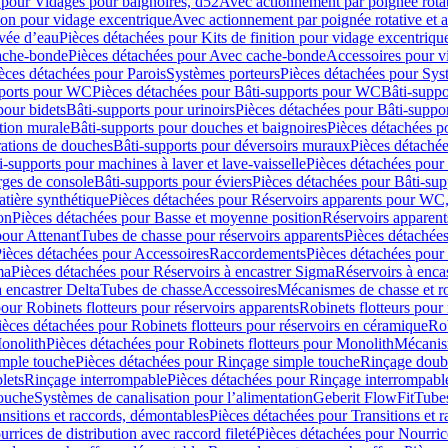
 pour Vidages pour baignoires, d52
Avec actionnement par poignée rota
tion pour vidage excentrique
Avec actionnement par poignée rotative et a
ivée d’eau
Pièces détachées pour Kits de finition pour vidage excentrique
ache-bonde
Pièces détachées pour Avec cache-bonde
Accessoires pour v
èces détachées pour Parois
Systèmes porteurs
Pièces détachées pour Sys
pports pour WC
Pièces détachées pour Bâti-supports pour WC
Bâti-suppo
pour bidets
Bâti-supports pour urinoirs
Pièces détachées pour Bâti-suppor
tion murale
Bâti-supports pour douches et baignoires
Pièces détachées p
rations de douches
Bâti-supports pour déversoirs muraux
Pièces détaché
i-supports pour machines à laver et lave-vaisselle
Pièces détachées pour 
rges de console
Bâti-supports pour éviers
Pièces détachées pour Bâti-sup
tière synthétique
Pièces détachées pour Réservoirs apparents pour WC,
on
Pièces détachées pour Basse et moyenne position
Réservoirs apparent
pour Attenant
Tubes de chasse pour réservoirs apparents
Pièces détachées
ièces détachées pour Accessoires
Raccordements
Pièces détachées pou
ma
Pièces détachées pour Réservoirs à encastrer Sigma
Réservoirs à enc
 encastrer Delta
Tubes de chasse
Accessoires
Mécanismes de chasse et rob
our Robinets flotteurs pour réservoirs apparents
Robinets flotteurs pour 
ièces détachées pour Robinets flotteurs pour réservoirs en céramique
Rob
Monolith
Pièces détachées pour Robinets flotteurs pour Monolith
Mécanis
imple touche
Pièces détachées pour Rinçage simple touche
Rinçage doub
lets
Rinçage interrompable
Pièces détachées pour Rinçage interrompabl
touche
Systèmes de canalisation pour l’alimentation
Geberit FlowFit
Tube
nsitions et raccords, démontables
Pièces détachées pour Transitions et 
rrices de distribution avec raccord fileté
Pièces détachées pour Nourrice