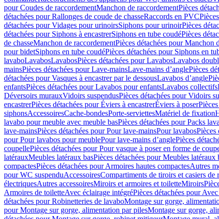
pour Coudes de raccordement
Manchon de raccordement
Pièces détac
détachées pour Rallonges de coude de chasse
Raccords en PVC
Pièce
détachées pour Vidages pour urinoirs
Siphons pour urinoir
Pièces déta
détachées pour Siphons à encastrer
Siphons en tube coudé
Pièces déta
de chasse
Manchon de raccordement
Pièces détachées pour Manchon 
pour bidet
Siphons en tube coudé
Pièces détachées pour Siphons en tu
lavabo
Lavabos
Lavabos
Pièces détachées pour Lavabos
Lavabos doubl
mains
Pièces détachées pour Lave-mains
Lave-mains d’angle
Pièces dé
détachées pour Vasques à encastrer par le dessous
Lavabos d’angle
Piè
enfants
Pièces détachées pour Lavabos pour enfants
Lavabos collectifs
Déversoirs muraux
Vidoirs suspendus
Pièces détachées pour Vidoirs s
encastrer
Pièces détachées pour Éviers à encastrer
Éviers à poser
Pièces
siphons
Accessoires
Cache-bondes
Porte-serviettes
Matériel de fixation
H
lavabo pour meuble avec meuble bas
Pièces détachées pour Packs la
lave-mains
Pièces détachées pour Pour lave-mains
Pour lavabos
Pièces
pour Pour lavabos pour meuble
Pour lave-mains d’angle
Pièces détach
coupelle
Pièces détachées pour Pour vasque à poser en forme de coupe
latéraux
Meubles latéraux bas
Pièces détachées pour Meubles latéraux 
compactes
Pièces détachées pour Armoires hautes compactes
Autres m
pour WC suspendu
Accessoires
Compartiments de tiroirs et casiers de
électriques
Autres accessoires
Miroirs et armoires et toilette
Miroirs
Pièc
Armoires de toilette
Avec éclairage intégré
Pièces détachées pour Avec 
détachées pour Robinetteries de lavabo
Montage sur gorge, alimentatio
pour Montage sur gorge, alimentation par piles
Montage sur gorge, ali
détachées pour Montage sur gorge, robinet mitigeur
Montage mural, al