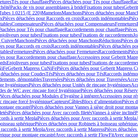
etures
Tés pour chauffage
Pièces détachées pour Tés pour chauffage
Rac
chéité
Packs de vis pour assemblages à bride
Fixations pour tubes
Geberi
Tubes 1.0215 (E 220)
Mamelons
Manchons
Pièces détachées pour Manc
ix
Pièces détachées pour Raccords en croix
Raccords indémontables
Pièc
tables
Compensateurs
Pièces détachées pour Compensateurs
Fermetures
étachées pour Tés pour chauffage
Raccordements pour chauffage
Pièces
njoliveurs pour tubes
Fixations pour tubes
Fixations de raccordements
Jo
s Cuivre
Manchons
Pièces détachées pour Manchons
Réductions
Pièces d
ées pour Raccords en croix
Raccords indémontables
Pièces détachées po
tables
Fermetures
Pièces détachées pour Fermetures
Raccordements
Pièc
ées pour Raccordements pour chauffage
Accessoires pour Geberit Mapr
ords
Enjoliveurs pour tubes
Fixations pour tubes
Fixations de raccordeme
NiFe
Geberit Mapress CuNiFe
Pièces détachées pour Geberit Mapress 
 détachées pour Coudes
Tés
Pièces détachées pour Tés
Raccords indémon
rdements, démontables
Traversées
Pièces détachées pour Traversées
Acces
age hygiéniques
Pièces détachées pour Unités de rinçage hygiéniques
Acc
des de WC avec rinçage forcé hygiénique
Pièces détachées pour Réser
Pièces détachées pour Modules d’hygiène à intégrer
Accessoires pour r
 rinçage forcé hygiénique
Capteurs
Câbles
Blocs d’alimentation
Pièces d
montage encastré
Pièces détachées pour Vannes à siège droit pour monta
letés
Pièces détachées pour Avec raccords filetés
Vannes à siège incliné
P
ords à sertir Mepla
Pièces détachées pour Avec raccords à sertir Mepla
boisseau sphérique
Pièces détachées pour Robinets à boisseau sphérique
raccords à sertir Mepla
Avec raccords à sertir Mapress
Pièces détachées
érique pour montage encastré
Avec raccords à sertir FlowFit
Avec raccord