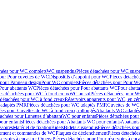
chées pour WC complets
WC suspendus
Pièces détachées pour WC susp
pour Pour cuvettes de WC
Dispositifs d’appoint pour WC
Pièces détaché
 pour Panneau design
Pour WC complets
Pièces détachées pour Pour W
Pour abattants WC
Pièces détachées pour Pour abattants WC
Pour abatt
es détachées pour WC à fond creux
WC au sol
Pièces détachées pour W
 détachées pour WC à fond creux
Réservoirs apparents pour WC, en cér
adaptés PMR
Pièces détachées pour WC adaptés PMR
Cuvettes de WC 
ées pour Cuvettes de WC à fond creux, rallongés
Abattants WC adapt
tachées pour Lunettes d’abattant
WC pour enfants
Pièces détachées pou
our enfants
Pièces détachées pour Abattants WC pour enfants
Abattant
ssoires
Matériel de fixation
Bidets
Bidets suspendus
Pièces détachées pou
hement et commandes de WC
Plaques de déclenchement
Pièces détachée
servoirs à encastrer Omega
Pièces détachées pour Pour réservoirs à enc