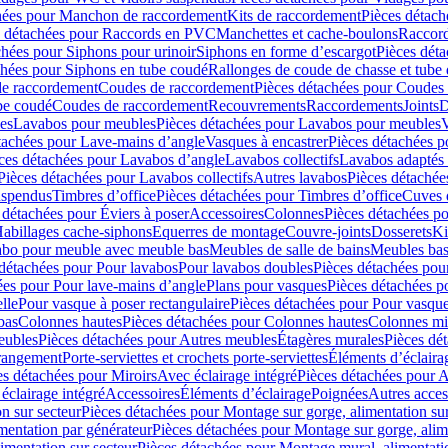
hées pour Manchon de raccordement
Kits de raccordement
Pièces détach
s détachées pour Raccords en PVC
Manchettes et cache-boulons
Raccord
chées pour Siphons pour urinoir
Siphons en forme d’escargot
Pièces dét
chées pour Siphons en tube coudé
Rallonges de coude de chasse et tube 
de raccordement
Coudes de raccordement
Pièces détachées pour Coudes
be coudé
Coudes de raccordement
Recouvrements
Raccordements
Joints
D
es
Lavabos pour meubles
Pièces détachées pour Lavabos pour meubles
V
tachées pour Lave-mains d’angle
Vasques à encastrer
Pièces détachées p
ces détachées pour Lavabos d’angle
Lavabos collectifs
Lavabos adapté
Pièces détachées pour Lavabos collectifs
Autres lavabos
Pièces détachée
uspendus
Timbres dʼoffice
Pièces détachées pour Timbres dʼoffice
Cuves d
 détachées pour Éviers à poser
Accessoires
Colonnes
Pièces détachées p
abillages cache-siphons
Equerres de montage
Couvre-joints
Dosserets
Ki
vabo pour meuble avec meuble bas
Meubles de salle de bains
Meubles bas
 détachées pour Pour lavabos
Pour lavabos doubles
Pièces détachées pou
ées pour Pour lave-mains d’angle
Plans pour vasques
Pièces détachées p
lle
Pour vasque à poser rectangulaire
Pièces détachées pour Pour vasque
bas
Colonnes hautes
Pièces détachées pour Colonnes hautes
Colonnes mi
eubles
Pièces détachées pour Autres meubles
Étagères murales
Pièces dé
 rangement
Porte-serviettes et crochets porte-serviettes
Éléments d’éclaira
es détachées pour Miroirs
Avec éclairage intégré
Pièces détachées pour A
éclairage intégré
Accessoires
Éléments d’éclairage
Poignées
Autres acces
n sur secteur
Pièces détachées pour Montage sur gorge, alimentation sur
mentation par générateur
Pièces détachées pour Montage sur gorge, alim
imentation sur secteur
Pièces détachées pour Montage mural, alimentatio