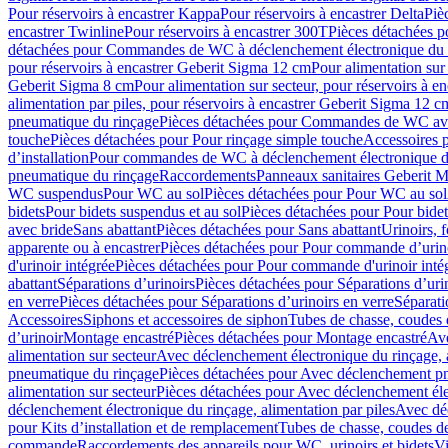
Pour réservoirs à encastrer Kappa
Pour réservoirs à encastrer Delta
Piè
encastrer Twinline
Pour réservoirs à encastrer 300T
Pièces détachées p
détachées pour Commandes de WC à déclenchement électronique du 
pour réservoirs à encastrer Geberit Sigma 12 cm
Pour alimentation sur
Geberit Sigma 8 cm
Pour alimentation sur secteur, pour réservoirs à 
alimentation par piles, pour réservoirs à encastrer Geberit Sigma 12 c
pneumatique du rinçage
Pièces détachées pour Commandes de WC ave
touche
Pièces détachées pour Pour rinçage simple touche
Accessoires
d’installation
Pour commandes de WC à déclenchement électronique d
pneumatique du rinçage
Raccordements
Panneaux sanitaires Geberit M
WC suspendus
Pour WC au sol
Pièces détachées pour Pour WC au sol
bidets
Pour bidets suspendus et au sol
Pièces détachées pour Pour bidet
avec bride
Sans abattant
Pièces détachées pour Sans abattant
Urinoirs, 
apparente ou à encastrer
Pièces détachées pour Pour commande d’urino
d'urinoir intégrée
Pièces détachées pour Pour commande d'urinoir inté
abattant
Séparations d’urinoirs
Pièces détachées pour Séparations d’uri
en verre
Pièces détachées pour Séparations d’urinoirs en verre
Séparati
Accessoires
Siphons et accessoires de siphon
Tubes de chasse, coudes 
dʼurinoir
Montage encastré
Pièces détachées pour Montage encastré
Ave
alimentation sur secteur
Avec déclenchement électronique du rinçage, a
pneumatique du rinçage
Pièces détachées pour Avec déclenchement p
alimentation sur secteur
Pièces détachées pour Avec déclenchement élec
déclenchement électronique du rinçage, alimentation par piles
Avec dé
pour Kits d’installation et de remplacement
Tubes de chasse, coudes de
commande
Raccordements des appareils pour WC, urinoirs et bidets
Vi