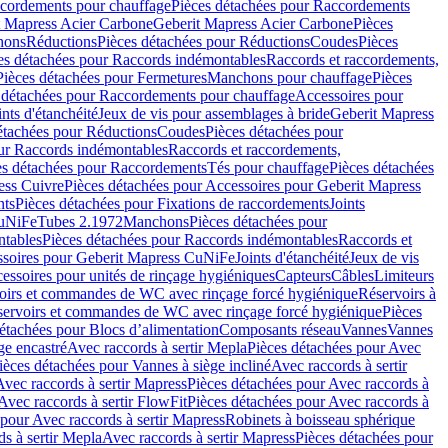
cordements pour chauffage
Pièces détachées pour Raccordements
t Mapress Acier Carbone
Geberit Mapress Acier Carbone
Pièces
hons
Réductions
Pièces détachées pour Réductions
Coudes
Pièces
es détachées pour Raccords indémontables
Raccords et raccordements,
Pièces détachées pour Fermetures
Manchons pour chauffage
Pièces
 détachées pour Raccordements pour chauffage
Accessoires pour
ints d'étanchéité
Jeux de vis pour assemblages à bride
Geberit Mapress
étachées pour Réductions
Coudes
Pièces détachées pour
ur Raccords indémontables
Raccords et raccordements,
es détachées pour Raccordements
Tés pour chauffage
Pièces détachées
ess Cuivre
Pièces détachées pour Accessoires pour Geberit Mapress
nts
Pièces détachées pour Fixations de raccordements
Joints
CuNiFe
Tubes 2.1972
Manchons
Pièces détachées pour
tables
Pièces détachées pour Raccords indémontables
Raccords et
soires pour Geberit Mapress CuNiFe
Joints d'étanchéité
Jeux de vis
essoires pour unités de rinçage hygiéniques
Capteurs
Câbles
Limiteurs
voirs et commandes de WC avec rinçage forcé hygiénique
Réservoirs à
éservoirs et commandes de WC avec rinçage forcé hygiénique
Pièces
étachées pour Blocs d’alimentation
Composants réseau
Vannes
Vannes
ge encastré
Avec raccords à sertir Mepla
Pièces détachées pour Avec
ièces détachées pour Vannes à siège incliné
Avec raccords à sertir
Avec raccords à sertir Mapress
Pièces détachées pour Avec raccords à
Avec raccords à sertir FlowFit
Pièces détachées pour Avec raccords à
 pour Avec raccords à sertir Mapress
Robinets à boisseau sphérique
s à sertir Mepla
Avec raccords à sertir Mapress
Pièces détachées pour