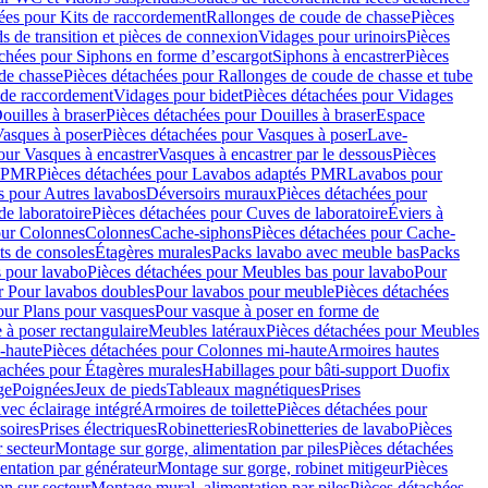
ées pour Kits de raccordement
Rallonges de coude de chasse
Pièces
s de transition et pièces de connexion
Vidages pour urinoirs
Pièces
achées pour Siphons en forme d’escargot
Siphons à encastrer
Pièces
de chasse
Pièces détachées pour Rallonges de coude de chasse et tube
 de raccordement
Vidages pour bidet
Pièces détachées pour Vidages
ouilles à braser
Pièces détachées pour Douilles à braser
Espace
asques à poser
Pièces détachées pour Vasques à poser
Lave-
our Vasques à encastrer
Vasques à encastrer par le dessous
Pièces
s PMR
Pièces détachées pour Lavabos adaptés PMR
Lavabos pour
s pour Autres lavabos
Déversoirs muraux
Pièces détachées pour
e laboratoire
Pièces détachées pour Cuves de laboratoire
Éviers à
our Colonnes
Colonnes
Cache-siphons
Pièces détachées pour Cache-
ts de consoles
Étagères murales
Packs lavabo avec meuble bas
Packs
 pour lavabo
Pièces détachées pour Meubles bas pour lavabo
Pour
r Pour lavabos doubles
Pour lavabos pour meuble
Pièces détachées
our Plans pour vasques
Pour vasque à poser en forme de
 à poser rectangulaire
Meubles latéraux
Pièces détachées pour Meubles
-haute
Pièces détachées pour Colonnes mi-haute
Armoires hautes
tachées pour Étagères murales
Habillages pour bâti-support Duofix
ge
Poignées
Jeux de pieds
Tableaux magnétiques
Prises
vec éclairage intégré
Armoires de toilette
Pièces détachées pour
soires
Prises électriques
Robinetteries
Robinetteries de lavabo
Pièces
 secteur
Montage sur gorge, alimentation par piles
Pièces détachées
entation par générateur
Montage sur gorge, robinet mitigeur
Pièces
n sur secteur
Montage mural, alimentation par piles
Pièces détachées