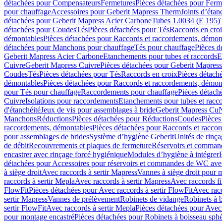
détachées pour Compensateurs
Fermetures
Pièces détachées pour Ferm
pour chauffage
Accessoires pour Geberit Mapress Therm
Joints d’étan
détachées pour Geberit Mapress Acier Carbone
Tubes 1.0034 (E 195)
détachées pour Coudes
Tés
Pièces détachées pour Tés
Raccords en cro
démontables
Pièces détachées pour Raccords et raccordements, démon
détachées pour Manchons pour chauffage
Tés pour chauffage
Pièces d
Geberit Mapress Acier Carbone
Etanchements pour tubes et raccords
E
Cuivre
Geberit Mapress Cuivre
Pièces détachées pour Geberit Mapres
Coudes
Tés
Pièces détachées pour Tés
Raccords en croix
Pièces détach
démontables
Pièces détachées pour Raccords et raccordements, démon
pour Tés pour chauffage
Raccordements pour chauffage
Pièces détach
Cuivre
Isolations pour raccordements
Etanchements pour tubes et racc
d'étanchéité
Jeux de vis pour assemblages à bride
Geberit Mapress Cu
Manchons
Réductions
Pièces détachées pour Réductions
Coudes
Pièces
raccordements, démontables
Pièces détachées pour Raccords et racco
pour assemblages de brides
Système d’hygiène Geberit
Unités de rinç
de débit
Recouvrements et plaques de fermeture
Réservoirs et comman
encastrer avec rinçage forcé hygiénique
Modules d’hygiène à intégrer
détachées pour Accessoires pour réservoirs et commandes de WC avec
à siège droit
Avec raccords à sertir Mapress
Vannes à siège droit pour 
raccords à sertir Mepla
Avec raccords à sertir Mapress
Avec raccords fi
FlowFit
Pièces détachées pour Avec raccords à sertir FlowFit
Avec racc
sertir Mapress
Vannes de prélèvement
Robinets de vidange
Robinets à 
sertir FlowFit
Avec raccords à sertir Mepla
Pièces détachées pour Avec 
pour montage encastré
Pièces détachées pour Robinets à boisseau sph