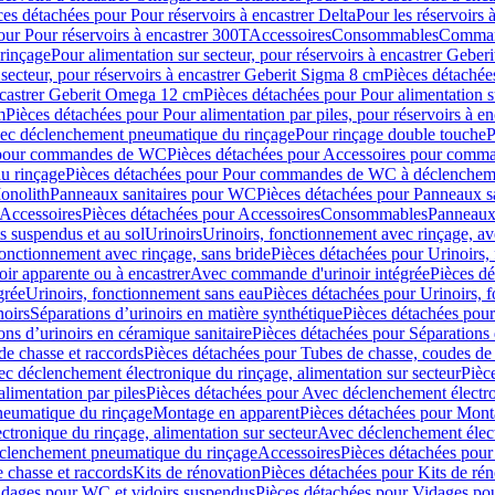
ces détachées pour Pour réservoirs à encastrer Delta
Pour les réservoirs 
our Pour réservoirs à encastrer 300T
Accessoires
Consommables
Command
rinçage
Pour alimentation sur secteur, pour réservoirs à encastrer Gebe
 secteur, pour réservoirs à encastrer Geberit Sigma 8 cm
Pièces détachées
encastrer Geberit Omega 12 cm
Pièces détachées pour Pour alimentation s
m
Pièces détachées pour Pour alimentation par piles, pour réservoirs à 
c déclenchement pneumatique du rinçage
Pour rinçage double touche
P
 pour commandes de WC
Pièces détachées pour Accessoires pour com
u rinçage
Pièces détachées pour Pour commandes de WC à déclencheme
onolith
Panneaux sanitaires pour WC
Pièces détachées pour Panneaux s
Accessoires
Pièces détachées pour Accessoires
Consommables
Panneaux 
s suspendus et au sol
Urinoirs
Urinoirs, fonctionnement avec rinçage, av
fonctionnement avec rinçage, sans bride
Pièces détachées pour Urinoirs,
ir apparente ou à encastrer
Avec commande d'urinoir intégrée
Pièces d
grée
Urinoirs, fonctionnement sans eau
Pièces détachées pour Urinoirs, 
noirs
Séparations d’urinoirs en matière synthétique
Pièces détachées pour
ons d’urinoirs en céramique sanitaire
Pièces détachées pour Séparations 
de chasse et raccords
Pièces détachées pour Tubes de chasse, coudes de 
c déclenchement électronique du rinçage, alimentation sur secteur
Pièc
limentation par piles
Pièces détachées pour Avec déclenchement électron
neumatique du rinçage
Montage en apparent
Pièces détachées pour Mont
tronique du rinçage, alimentation sur secteur
Avec déclenchement électr
clenchement pneumatique du rinçage
Accessoires
Pièces détachées pour
 chasse et raccords
Kits de rénovation
Pièces détachées pour Kits de ré
dages pour WC et vidoirs suspendus
Pièces détachées pour Vidages po