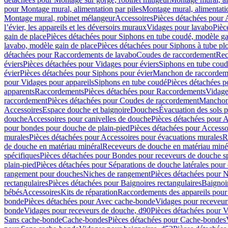
pour Montage mural, alimentation par piles
Montage mural, alimentati
Montage mural, robinet mélangeur
Accessoires
Pièces détachées pour 
l’évier, les appareils et les déversoirs muraux
Vidages pour lavabo
Pièc
gain de place
Pièces détachées pour Siphons en tube coudé, modèle ga
lavabo, modèle gain de place
Pièces détachées pour Siphons à tube pl
détachées pour Raccordements de lavabo
Coudes de raccordement
Rec
éviers
Pièces détachées pour Vidages pour éviers
Siphons en tube cou
évier
Pièces détachées pour Siphons pour évier
Manchon de raccordem
pour Vidages pour appareils
Siphons en tube coudé
Pièces détachées p
apparents
Raccordements
Pièces détachées pour Raccordements
Vidage
raccordement
Pièces détachées pour Coudes de raccordement
Manchon
Accessoires
Espace douche et baignoire
Douches
Évacuation des sols 
douche
Accessoires pour canivelles de douche
Pièces détachées pour A
pour bondes pour douche de plain-pied
Pièces détachées pour Accesso
murales
Pièces détachées pour Accessoires pour évacuations murales
R
de douche en matériau minéral
Receveurs de douche en matériau miné
spécifiques
Pièces détachées pour Bondes pour receveurs de douche s
plain-pied
Pièces détachées pour Séparations de douche latérales pour
rangement pour douches
Niches de rangement
Pièces détachées pour 
rectangulaires
Pièces détachées pour Baignoires rectangulaires
Baignoi
bébés
Accessoires
Kits de réparation
Raccordements des appareils pour 
bonde
Pièces détachées pour Avec cache-bonde
Vidages pour receveur
bonde
Vidages pour receveurs de douche, d90
Pièces détachées pour 
Sans cache-bonde
Cache-bondes
Pièces détachées pour Cache-bondes