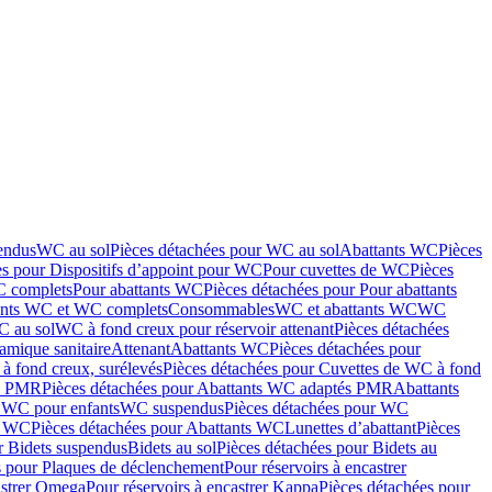
endus
WC au sol
Pièces détachées pour WC au sol
Abattants WC
Pièces
es pour Dispositifs d’appoint pour WC
Pour cuvettes de WC
Pièces
C complets
Pour abattants WC
Pièces détachées pour Pour abattants
ants WC et WC complets
Consommables
WC et abattants WC
WC
C au sol
WC à fond creux pour réservoir attenant
Pièces détachées
amique sanitaire
Attenant
Abattants WC
Pièces détachées pour
à fond creux, surélevés
Pièces détachées pour Cuvettes de WC à fond
és PMR
Pièces détachées pour Abattants WC adaptés PMR
Abattants
r WC pour enfants
WC suspendus
Pièces détachées pour WC
s WC
Pièces détachées pour Abattants WC
Lunettes d’abattant
Pièces
r Bidets suspendus
Bidets au sol
Pièces détachées pour Bidets au
s pour Plaques de déclenchement
Pour réservoirs à encastrer
astrer Omega
Pour réservoirs à encastrer Kappa
Pièces détachées pour