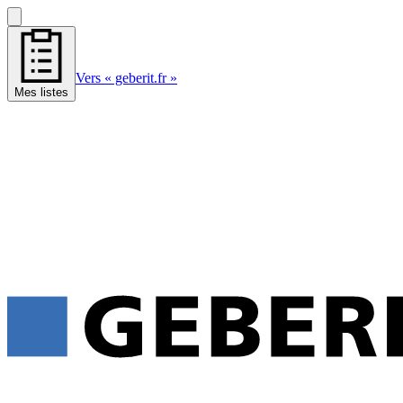
Vers « geberit.fr »
Mes listes