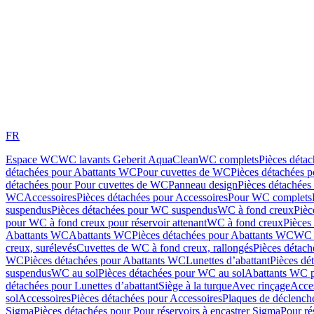
FR
Espace WC
WC lavants Geberit AquaClean
WC complets
Pièces déta
détachées pour Abattants WC
Pour cuvettes de WC
Pièces détachées 
détachées pour Pour cuvettes de WC
Panneau design
Pièces détachées
WC
Accessoires
Pièces détachées pour Accessoires
Pour WC complets
suspendus
Pièces détachées pour WC suspendus
WC à fond creux
Pièc
pour WC à fond creux pour réservoir attenant
WC à fond creux
Pièces
Abattants WC
Abattants WC
Pièces détachées pour Abattants WC
WC 
creux, surélevés
Cuvettes de WC à fond creux, rallongés
Pièces détach
WC
Pièces détachées pour Abattants WC
Lunettes d’abattant
Pièces dé
suspendus
WC au sol
Pièces détachées pour WC au sol
Abattants WC p
détachées pour Lunettes d’abattant
Siège à la turque
Avec rinçage
Acce
sol
Accessoires
Pièces détachées pour Accessoires
Plaques de déclenc
Sigma
Pièces détachées pour Pour réservoirs à encastrer Sigma
Pour ré