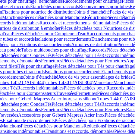
cords pour chauffage, démontables
Raccordements pour chauffage
Pièces
ubes et raccords
Étanchéités pour raccords
Recouvrements pour tubes
Re
on
Fixations pour nourrice de distribution
Joints d’étanchéité
Packs de vis
ds
Manchons
Pièces détachées pour Manchons
Réductions
Pièces détaché
ccords indémontables
Raccords et raccordements, démontables
Pièces dé
rrices de distribution à emboîter
Pièces détachées pour Nourrices de dis
 d'eau
Pièces détachées pour Compteurs d'eau
Raccordements pour chau
r tubes et raccords
Isolations pour raccordements
Etanchements pour tube
chées pour Fixations de raccordements
Armoires de distribution
Pièces dé
eau potable
Tubes multicouches pour chauffage
Raccords
Pièces détaché
 détachées pour Coudes
Tés
Pièces détachées pour Tés
Raccords indémon
rdements, démontables
Fermetures
Pièces détachées pour Fermetures
Appl
ord fileté
Tés pour chauffage
Pièces détachées pour Tés pour chauffage
ns pour tubes et raccords
Isolations pour raccordements
Etanchements pour
raccordements
Joints d'étanchéité
Jeux de vis pour assemblages de brides
G
ubes 1.4521 (AISI 444)
Tubes 1.4301 (AISI 304)
Mamelons
Manchons
 pour Tés
Raccords indémontables
Pièces détachées pour Raccords indé
détachées pour Compensateurs
Traversées
Fermetures
Pièces détachées po
hées pour Geberit Mapress Acier Inox, sans silicone
Tubes 1.4401 (AISI
 détachées pour Coudes
Tés
Pièces détachées pour Tés
Raccords indémon
rdements, démontables
Fermetures
Pièces détachées pour Fermetures
Racc
raversées
Accessoires pour Geberit Mapress Acier Inox
Pièces détachée
es
Fixations de raccordements
Pièces détachées pour Fixations de racco
s
Manchons
Pièces détachées pour Manchons
Réductions
Pièces détachée
ransitions indémontables
Transitions et raccords, démontables
Pièces dét