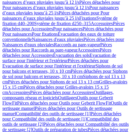
naissances d’eaux pluviales jusqu’à 12 l/s
Pièces détachées pour
Pour naissances d’eaux pluviales jusqu’à 12 l/s
Pour naissances
d’eaux pluviales jusqu’à 25 l/s
Pièces détachées pour Pour
naissances d’eaux pluviales jusqu’à 25 l/s
Fixations
Système de
fixation d40–200
Système de fixation d250–315
Accessoires
Pièces
détachées pour Accessoires
Pour naissances
Pièces détachées pour
Pour naissances
Pour fixations
Évacuation des eaux de toiture
conventionnelle
Naissances d'eaux pluviales
Pièces détachées pour
Naissances d'eaux pluviales
Raccords au pare-vapeur
Pièces
détachées pour Raccords au pare-vapeur
Accessoires
Pièces
détachées pour Accessoires
Évacuation des sols
Evacuation de
surface pour l'intérieur et l'extérieur
Pièces détachées pour
Evacuation de surface pour l'intérieur et l'extérieur
Siphons de sol
pour balcons et terrasses, 10 x 10 cm
Pièces détachées pour Siphons
de sol pour balcons et terrasses, 10 x 10 cm
Siphons de sol 13 x 13
cm
Pièces détachées pour Siphons de sol 13 x 13 cm
Grilles-avaloirs
15 x 15 cm
Pièces détachées pour Grilles-avaloirs 15 x 15
cm
Accessoires
Pièces détachées pour Accessoires
Outillages,
composants réseau et logiciels
Outillages
Outils pour Geberit
FlowFit
Pièces détachées pour Outils pour Geberit FlowFit
Outils de
sertissage manuel
Pièces détachées pour Outils de sertissage
manuel
Compatibilité des outils de sertissage [1]
Pièces détachées
pour Compatibilité des outils de sertissage [1]
Compatibilité des
outils de sertissage [2]
Pièces détachées pour Compatibilité des outils
de sertissage [2]
Outils de préparation de tubes
Pièces détachées pour