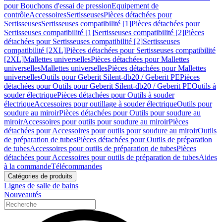
pour Bouchons d'essai de pression
Equipement de
contrôle
Accessoires
Sertisseuses
Pièces détachées pour
Sertisseuses
Sertisseuses compatibilité [1]
Pièces détachées pour
Sertisseuses compatibilité [1]
Sertisseuses compatibilité [2]
Pièces
détachées pour Sertisseuses compatibilité [2]
Sertisseuses
compatibilité [2XL]
Pièces détachées pour Sertisseuses compatibilité
[2XL]
Mallettes universelles
Pièces détachées pour Mallettes
universelles
Mallettes universelles
Pièces détachées pour Mallettes
universelles
Outils pour Geberit Silent-db20 / Geberit PE
Pièces
détachées pour Outils pour Geberit Silent-db20 / Geberit PE
Outils à
souder électrique
Pièces détachées pour Outils à souder
électrique
Accessoires pour outillage à souder électrique
Outils pour
soudure au miroir
Pièces détachées pour Outils pour soudure au
miroir
Accessoires pour outils pour soudure au miroir
Pièces
détachées pour Accessoires pour outils pour soudure au miroir
Outils
de préparation de tubes
Pièces détachées pour Outils de préparation
de tubes
Accessoires pour outils de préparation de tubes
Pièces
détachées pour Accessoires pour outils de préparation de tubes
Aides
à la commande
Télécommandes
Catégories de produits
Lignes de salle de bains
Nouveautés