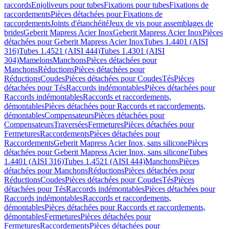
raccords
Enjoliveurs pour tubes
Fixations pour tubes
Fixations de
raccordements
Pièces détachées pour Fixations de
raccordements
Joints d'étanchéité
Jeux de vis pour assemblages de
brides
Geberit Mapress Acier Inox
Geberit Mapress Acier Inox
Pièces
détachées pour Geberit Mapress Acier Inox
Tubes 1.4401 (AISI
316)
Tubes 1.4521 (AISI 444)
Tubes 1.4301 (AISI
304)
Mamelons
Manchons
Pièces détachées pour
Manchons
Réductions
Pièces détachées pour
Réductions
Coudes
Pièces détachées pour Coudes
Tés
Pièces
détachées pour Tés
Raccords indémontables
Pièces détachées pour
Raccords indémontables
Raccords et raccordements,
démontables
Pièces détachées pour Raccords et raccordements,
démontables
Compensateurs
Pièces détachées pour
Compensateurs
Traversées
Fermetures
Pièces détachées pour
Fermetures
Raccordements
Pièces détachées pour
Raccordements
Geberit Mapress Acier Inox, sans silicone
Pièces
détachées pour Geberit Mapress Acier Inox, sans silicone
Tubes
1.4401 (AISI 316)
Tubes 1.4521 (AISI 444)
Manchons
Pièces
détachées pour Manchons
Réductions
Pièces détachées pour
Réductions
Coudes
Pièces détachées pour Coudes
Tés
Pièces
détachées pour Tés
Raccords indémontables
Pièces détachées pour
Raccords indémontables
Raccords et raccordements,
démontables
Pièces détachées pour Raccords et raccordements,
démontables
Fermetures
Pièces détachées pour
Fermetures
Raccordements
Pièces détachées pour