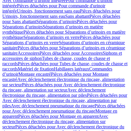
Avec commande d'urinoir intégrée
Pour commande d'urinoir
intégrée
Pièces détachées pour Pour commande d'urinoir
intégrée
Urinoirs, fonctionnement sans eau
Pièces détachées pour
Urinoirs, fonctionnement sans eau
Sans abattant
Pièces détachées
pour Sans abattant
Séparations d’urinoirs
Pièces détachées pour
Séparations d’urinoirs
Séparations d’urinoirs en matière
synthétique
Pièces détachées pour Séparations d’urinoirs en matière
synthétique
Séparations d’urinoirs en verre
Pièces détachées pour
Séparations d’urinoirs en verre
Séparations d’urinoirs en céramique
sanitaire
Pièces détachées pour Séparations d’urinoirs en céramique
sanitaire
Accessoires
Pièces détachées pour Accessoires
Siphons et
accessoires de siphon
Tubes de chasse, coudes de chasse et
raccords
Pièces détachées pour Tubes de chasse, coudes de chasse et
raccords
Matériel de fixation
Habillages latéraux
Commandes
dʼurinoir
Montage encastré
Pièces détachées pour Montage
encastré
Avec déclenchement électronique du rinçage, alimentation
sur secteur
Pièces détachées pour Avec déclenchement électronique
du rinçage, alimentation sur secteur
Avec déclenchement
électronique du rinçage, alimentation par piles
Pièces détachées pour
Avec déclenchement électronique du rinçage, alimentation par
piles
Avec déclenchement pneumatique du rinçage
Pièces détachées
pour Avec déclenchement pneumatique du rinçage
Montage en
apparent
Pièces détachées pour Montage en apparent
Avec
déclenchement électronique du rinçage, alimentation sur
secteur
Pièces détachées pour Avec déclenchement électronique du