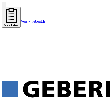
Vers « geberit.fr »
Mes listes