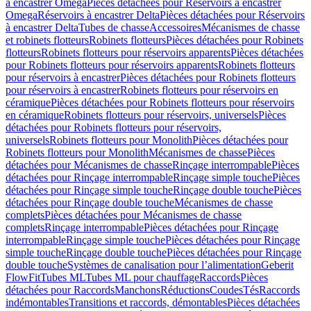
à encastrer Omega
Pièces détachées pour Réservoirs à encastrer
Omega
Réservoirs à encastrer Delta
Pièces détachées pour Réservoirs
à encastrer Delta
Tubes de chasse
Accessoires
Mécanismes de chasse
et robinets flotteurs
Robinets flotteurs
Pièces détachées pour Robinets
flotteurs
Robinets flotteurs pour réservoirs apparents
Pièces détachées
pour Robinets flotteurs pour réservoirs apparents
Robinets flotteurs
pour réservoirs à encastrer
Pièces détachées pour Robinets flotteurs
pour réservoirs à encastrer
Robinets flotteurs pour réservoirs en
céramique
Pièces détachées pour Robinets flotteurs pour réservoirs
en céramique
Robinets flotteurs pour réservoirs, universels
Pièces
détachées pour Robinets flotteurs pour réservoirs,
universels
Robinets flotteurs pour Monolith
Pièces détachées pour
Robinets flotteurs pour Monolith
Mécanismes de chasse
Pièces
détachées pour Mécanismes de chasse
Rinçage interrompable
Pièces
détachées pour Rinçage interrompable
Rinçage simple touche
Pièces
détachées pour Rinçage simple touche
Rinçage double touche
Pièces
détachées pour Rinçage double touche
Mécanismes de chasse
complets
Pièces détachées pour Mécanismes de chasse
complets
Rinçage interrompable
Pièces détachées pour Rinçage
interrompable
Rinçage simple touche
Pièces détachées pour Rinçage
simple touche
Rinçage double touche
Pièces détachées pour Rinçage
double touche
Systèmes de canalisation pour l’alimentation
Geberit
FlowFit
Tubes ML
Tubes ML pour chauffage
Raccords
Pièces
détachées pour Raccords
Manchons
Réductions
Coudes
Tés
Raccords
indémontables
Transitions et raccords, démontables
Pièces détachées