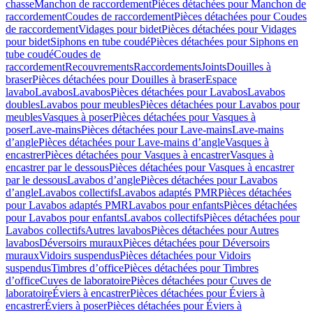
chasse
Manchon de raccordement
Pièces détachées pour Manchon de
raccordement
Coudes de raccordement
Pièces détachées pour Coudes
de raccordement
Vidages pour bidet
Pièces détachées pour Vidages
pour bidet
Siphons en tube coudé
Pièces détachées pour Siphons en
tube coudé
Coudes de
raccordement
Recouvrements
Raccordements
Joints
Douilles à
braser
Pièces détachées pour Douilles à braser
Espace
lavabo
Lavabos
Lavabos
Pièces détachées pour Lavabos
Lavabos
doubles
Lavabos pour meubles
Pièces détachées pour Lavabos pour
meubles
Vasques à poser
Pièces détachées pour Vasques à
poser
Lave-mains
Pièces détachées pour Lave-mains
Lave-mains
d’angle
Pièces détachées pour Lave-mains d’angle
Vasques à
encastrer
Pièces détachées pour Vasques à encastrer
Vasques à
encastrer par le dessous
Pièces détachées pour Vasques à encastrer
par le dessous
Lavabos d’angle
Pièces détachées pour Lavabos
d’angle
Lavabos collectifs
Lavabos adaptés PMR
Pièces détachées
pour Lavabos adaptés PMR
Lavabos pour enfants
Pièces détachées
pour Lavabos pour enfants
Lavabos collectifs
Pièces détachées pour
Lavabos collectifs
Autres lavabos
Pièces détachées pour Autres
lavabos
Déversoirs muraux
Pièces détachées pour Déversoirs
muraux
Vidoirs suspendus
Pièces détachées pour Vidoirs
suspendus
Timbres dʼoffice
Pièces détachées pour Timbres
dʼoffice
Cuves de laboratoire
Pièces détachées pour Cuves de
laboratoire
Éviers à encastrer
Pièces détachées pour Éviers à
encastrer
Éviers à poser
Pièces détachées pour Éviers à