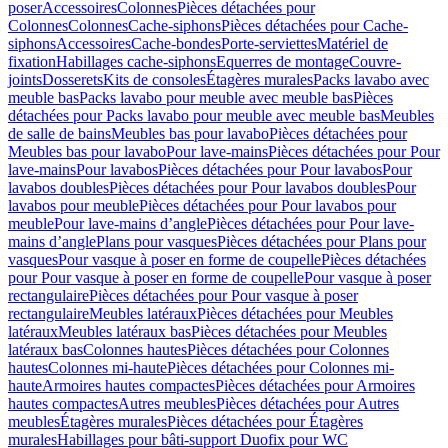
poser
Accessoires
Colonnes
Pièces détachées pour
Colonnes
Colonnes
Cache-siphons
Pièces détachées pour Cache-
siphons
Accessoires
Cache-bondes
Porte-serviettes
Matériel de
fixation
Habillages cache-siphons
Equerres de montage
Couvre-
joints
Dosserets
Kits de consoles
Étagères murales
Packs lavabo avec
meuble bas
Packs lavabo pour meuble avec meuble bas
Pièces
détachées pour Packs lavabo pour meuble avec meuble bas
Meubles
de salle de bains
Meubles bas pour lavabo
Pièces détachées pour
Meubles bas pour lavabo
Pour lave-mains
Pièces détachées pour Pour
lave-mains
Pour lavabos
Pièces détachées pour Pour lavabos
Pour
lavabos doubles
Pièces détachées pour Pour lavabos doubles
Pour
lavabos pour meuble
Pièces détachées pour Pour lavabos pour
meuble
Pour lave-mains d’angle
Pièces détachées pour Pour lave-
mains d’angle
Plans pour vasques
Pièces détachées pour Plans pour
vasques
Pour vasque à poser en forme de coupelle
Pièces détachées
pour Pour vasque à poser en forme de coupelle
Pour vasque à poser
rectangulaire
Pièces détachées pour Pour vasque à poser
rectangulaire
Meubles latéraux
Pièces détachées pour Meubles
latéraux
Meubles latéraux bas
Pièces détachées pour Meubles
latéraux bas
Colonnes hautes
Pièces détachées pour Colonnes
hautes
Colonnes mi-haute
Pièces détachées pour Colonnes mi-
haute
Armoires hautes compactes
Pièces détachées pour Armoires
hautes compactes
Autres meubles
Pièces détachées pour Autres
meubles
Étagères murales
Pièces détachées pour Étagères
murales
Habillages pour bâti-support Duofix pour WC