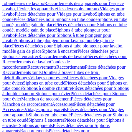
robinetteries de lavabo
Raccordements des appareils pour l’espace
lavabo, l’évier, les appareils et les déversoirs muraux
Vidages pour
lavabo
Pièces détachées pour Vidages pour lavabo
Siphons en tube
coudé
Pièces détachées pour Siphons en tube coudé
Siphons en tube
coudé, modèle gain de place
Pièces détachées pour Siphons en tube
coudé, modèle gain de place
Siphons à tube plongeur pour
lavabo
Pièces détachées pour Siphons à tube plongeur pour
lavabo
Siphons à tube plongeur pour lavabo, modèle gain de
place
Pièces détachées pour Siphons à tube plongeur pour lavabo,
modèle gain de place
Siphons à encastrer
Pièces détachées pour
Siphons à encastrer
Raccordements de lavabo
Pièces détachées pour
Raccordements de lavabo
Coudes de
raccordement
Recouvrements
Raccordements
Pièces détachées pour
Raccordements
Joints
Douilles à braser
Tubes de trop-
plein
Rallonges
Vidages pour éviers
Pièces détachées pour Vidages
pour éviers
Siphons en tube coudé
Pièces détachées pour Siphons en
tube coudé
Siphons à double chambre
Pièces détachées pour Siphons
à double chambre
Siphons pour évier
Pièces détachées pour Siphons
pour évier
Manchon de raccordement
Pièces détachées pour
Manchon de raccordement
Accessoires
Pièces détachées pour
Accessoires
Vidages pour appareils
Pièces détachées pour Vidages
pour appareils
Siphons en tube coudé
Pièces détachées pour Siphons
en tube coudé
Siphons à encastrer
Pièces détachées pour Siphons à
encastrer
Siphons apparents
Pièces détachées pour Siphons
apparents
Raccordements
Pièces détachées pour