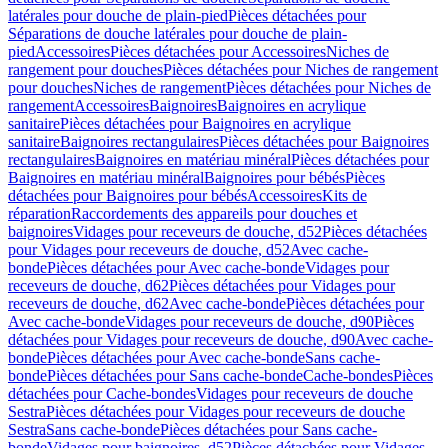
latérales pour douche de plain-pied
Pièces détachées pour
Séparations de douche latérales pour douche de plain-
pied
Accessoires
Pièces détachées pour Accessoires
Niches de
rangement pour douches
Pièces détachées pour Niches de rangement
pour douches
Niches de rangement
Pièces détachées pour Niches de
rangement
Accessoires
Baignoires
Baignoires en acrylique
sanitaire
Pièces détachées pour Baignoires en acrylique
sanitaire
Baignoires rectangulaires
Pièces détachées pour Baignoires
rectangulaires
Baignoires en matériau minéral
Pièces détachées pour
Baignoires en matériau minéral
Baignoires pour bébés
Pièces
détachées pour Baignoires pour bébés
Accessoires
Kits de
réparation
Raccordements des appareils pour douches et
baignoires
Vidages pour receveurs de douche, d52
Pièces détachées
pour Vidages pour receveurs de douche, d52
Avec cache-
bonde
Pièces détachées pour Avec cache-bonde
Vidages pour
receveurs de douche, d62
Pièces détachées pour Vidages pour
receveurs de douche, d62
Avec cache-bonde
Pièces détachées pour
Avec cache-bonde
Vidages pour receveurs de douche, d90
Pièces
détachées pour Vidages pour receveurs de douche, d90
Avec cache-
bonde
Pièces détachées pour Avec cache-bonde
Sans cache-
bonde
Pièces détachées pour Sans cache-bonde
Cache-bondes
Pièces
détachées pour Cache-bondes
Vidages pour receveurs de douche
Sestra
Pièces détachées pour Vidages pour receveurs de douche
Sestra
Sans cache-bonde
Pièces détachées pour Sans cache-
bonde
Vidages pour baignoires, d52
Pièces détachées pour Vidages