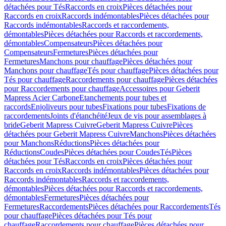
détachées pour Tés
Raccords en croix
Pièces détachées pour
Raccords en croix
Raccords indémontables
Pièces détachées pour
Raccords indémontables
Raccords et raccordements,
démontables
Pièces détachées pour Raccords et raccordements,
démontables
Compensateurs
Pièces détachées pour
Compensateurs
Fermetures
Pièces détachées pour
Fermetures
Manchons pour chauffage
Pièces détachées pour
Manchons pour chauffage
Tés pour chauffage
Pièces détachées pour
Tés pour chauffage
Raccordements pour chauffage
Pièces détachées
pour Raccordements pour chauffage
Accessoires pour Geberit
Mapress Acier Carbone
Etanchements pour tubes et
raccords
Enjoliveurs pour tubes
Fixations pour tubes
Fixations de
raccordements
Joints d'étanchéité
Jeux de vis pour assemblages à
bride
Geberit Mapress Cuivre
Geberit Mapress Cuivre
Pièces
détachées pour Geberit Mapress Cuivre
Manchons
Pièces détachées
pour Manchons
Réductions
Pièces détachées pour
Réductions
Coudes
Pièces détachées pour Coudes
Tés
Pièces
détachées pour Tés
Raccords en croix
Pièces détachées pour
Raccords en croix
Raccords indémontables
Pièces détachées pour
Raccords indémontables
Raccords et raccordements,
démontables
Pièces détachées pour Raccords et raccordements,
démontables
Fermetures
Pièces détachées pour
Fermetures
Raccordements
Pièces détachées pour Raccordements
Tés
pour chauffage
Pièces détachées pour Tés pour
chauffage
Raccordements pour chauffage
Pièces détachées pour