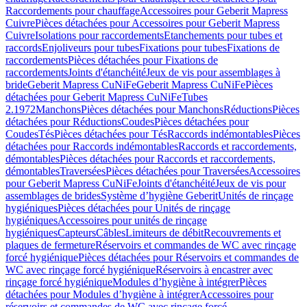
Raccordements pour chauffage
Accessoires pour Geberit Mapress
Cuivre
Pièces détachées pour Accessoires pour Geberit Mapress
Cuivre
Isolations pour raccordements
Etanchements pour tubes et
raccords
Enjoliveurs pour tubes
Fixations pour tubes
Fixations de
raccordements
Pièces détachées pour Fixations de
raccordements
Joints d'étanchéité
Jeux de vis pour assemblages à
bride
Geberit Mapress CuNiFe
Geberit Mapress CuNiFe
Pièces
détachées pour Geberit Mapress CuNiFe
Tubes
2.1972
Manchons
Pièces détachées pour Manchons
Réductions
Pièces
détachées pour Réductions
Coudes
Pièces détachées pour
Coudes
Tés
Pièces détachées pour Tés
Raccords indémontables
Pièces
détachées pour Raccords indémontables
Raccords et raccordements,
démontables
Pièces détachées pour Raccords et raccordements,
démontables
Traversées
Pièces détachées pour Traversées
Accessoires
pour Geberit Mapress CuNiFe
Joints d'étanchéité
Jeux de vis pour
assemblages de brides
Système d’hygiène Geberit
Unités de rinçage
hygiéniques
Pièces détachées pour Unités de rinçage
hygiéniques
Accessoires pour unités de rinçage
hygiéniques
Capteurs
Câbles
Limiteurs de débit
Recouvrements et
plaques de fermeture
Réservoirs et commandes de WC avec rinçage
forcé hygiénique
Pièces détachées pour Réservoirs et commandes de
WC avec rinçage forcé hygiénique
Réservoirs à encastrer avec
rinçage forcé hygiénique
Modules d’hygiène à intégrer
Pièces
détachées pour Modules d’hygiène à intégrer
Accessoires pour
réservoirs et commandes de WC avec rinçage forcé