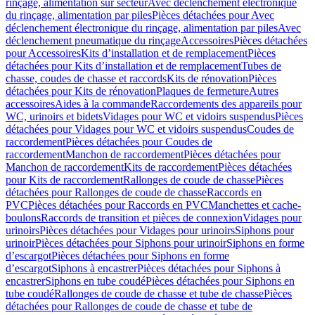
rinçage, alimentation sur secteur
Avec déclenchement électronique
du rinçage, alimentation par piles
Pièces détachées pour Avec
déclenchement électronique du rinçage, alimentation par piles
Avec
déclenchement pneumatique du rinçage
Accessoires
Pièces détachées
pour Accessoires
Kits d’installation et de remplacement
Pièces
détachées pour Kits d’installation et de remplacement
Tubes de
chasse, coudes de chasse et raccords
Kits de rénovation
Pièces
détachées pour Kits de rénovation
Plaques de fermeture
Autres
accessoires
Aides à la commande
Raccordements des appareils pour
WC, urinoirs et bidets
Vidages pour WC et vidoirs suspendus
Pièces
détachées pour Vidages pour WC et vidoirs suspendus
Coudes de
raccordement
Pièces détachées pour Coudes de
raccordement
Manchon de raccordement
Pièces détachées pour
Manchon de raccordement
Kits de raccordement
Pièces détachées
pour Kits de raccordement
Rallonges de coude de chasse
Pièces
détachées pour Rallonges de coude de chasse
Raccords en
PVC
Pièces détachées pour Raccords en PVC
Manchettes et cache-
boulons
Raccords de transition et pièces de connexion
Vidages pour
urinoirs
Pièces détachées pour Vidages pour urinoirs
Siphons pour
urinoir
Pièces détachées pour Siphons pour urinoir
Siphons en forme
d’escargot
Pièces détachées pour Siphons en forme
d’escargot
Siphons à encastrer
Pièces détachées pour Siphons à
encastrer
Siphons en tube coudé
Pièces détachées pour Siphons en
tube coudé
Rallonges de coude de chasse et tube de chasse
Pièces
détachées pour Rallonges de coude de chasse et tube de