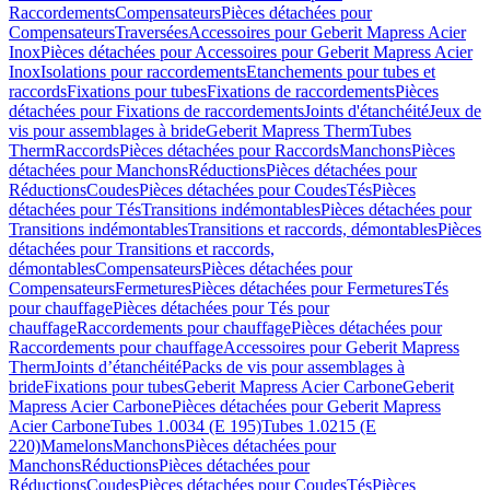
Raccordements
Compensateurs
Pièces détachées pour
Compensateurs
Traversées
Accessoires pour Geberit Mapress Acier
Inox
Pièces détachées pour Accessoires pour Geberit Mapress Acier
Inox
Isolations pour raccordements
Etanchements pour tubes et
raccords
Fixations pour tubes
Fixations de raccordements
Pièces
détachées pour Fixations de raccordements
Joints d'étanchéité
Jeux de
vis pour assemblages à bride
Geberit Mapress Therm
Tubes
Therm
Raccords
Pièces détachées pour Raccords
Manchons
Pièces
détachées pour Manchons
Réductions
Pièces détachées pour
Réductions
Coudes
Pièces détachées pour Coudes
Tés
Pièces
détachées pour Tés
Transitions indémontables
Pièces détachées pour
Transitions indémontables
Transitions et raccords, démontables
Pièces
détachées pour Transitions et raccords,
démontables
Compensateurs
Pièces détachées pour
Compensateurs
Fermetures
Pièces détachées pour Fermetures
Tés
pour chauffage
Pièces détachées pour Tés pour
chauffage
Raccordements pour chauffage
Pièces détachées pour
Raccordements pour chauffage
Accessoires pour Geberit Mapress
Therm
Joints d’étanchéité
Packs de vis pour assemblages à
bride
Fixations pour tubes
Geberit Mapress Acier Carbone
Geberit
Mapress Acier Carbone
Pièces détachées pour Geberit Mapress
Acier Carbone
Tubes 1.0034 (E 195)
Tubes 1.0215 (E
220)
Mamelons
Manchons
Pièces détachées pour
Manchons
Réductions
Pièces détachées pour
Réductions
Coudes
Pièces détachées pour Coudes
Tés
Pièces