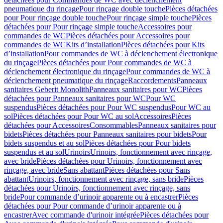
pneumatique du rinçage
Pour rinçage double touche
Pièces détachées
pour Pour rinçage double touche
Pour rinçage simple touche
Pièces
détachées pour Pour rinçage simple touche
Accessoires pour
commandes de WC
Pièces détachées pour Accessoires pour
commandes de WC
Kits d’installation
Pièces détachées pour Kits
d’installation
Pour commandes de WC à déclenchement électronique
du rinçage
Pièces détachées pour Pour commandes de WC à
déclenchement électronique du rinçage
Pour commandes de WC à
déclenchement pneumatique du rinçage
Raccordements
Panneaux
sanitaires Geberit Monolith
Panneaux sanitaires pour WC
Pièces
détachées pour Panneaux sanitaires pour WC
Pour WC
suspendus
Pièces détachées pour Pour WC suspendus
Pour WC au
sol
Pièces détachées pour Pour WC au sol
Accessoires
Pièces
détachées pour Accessoires
Consommables
Panneaux sanitaires pour
bidets
Pièces détachées pour Panneaux sanitaires pour bidets
Pour
bidets suspendus et au sol
Pièces détachées pour Pour bidets
suspendus et au sol
Urinoirs
Urinoirs, fonctionnement avec rinçage,
avec bride
Pièces détachées pour Urinoirs, fonctionnement avec
rinçage, avec bride
Sans abattant
Pièces détachées pour Sans
abattant
Urinoirs, fonctionnement avec rinçage, sans bride
Pièces
détachées pour Urinoirs, fonctionnement avec rinçage, sans
bride
Pour commande d’urinoir apparente ou à encastrer
Pièces
détachées pour Pour commande d’urinoir apparente ou à
encastrer
Avec commande d'urinoir intégrée
Pièces détachées pour