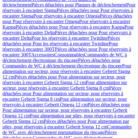
déclenchement
Pièces détachées pour Plaques de déclenchement
Pour
réservoirs à encastrer Sigma
Pièces détachées pour Pour réservoirs à
encastrer Sigma
Pour réservoirs à encastrer Omega
Pièces détachées
pour Pour réservoirs à encastrer Omega
Pour réservoirs à encastrer
Kappa
Pièces détachées pour Pour réservoirs à encastrer Kappa
Pour
réservoirs à encastrer Delta
Pièces détachées pour Pour réservoirs à
encastrer Delta
Pour les réservoirs à encastrer Twinline
Pièces
détachées pour Pour les réservoirs à encastrer Twinline
Pour
réservoirs à encastrer 300T
Pièces détachées pour Pour réservoirs à
encastrer 300T
Accessoires
Consommables
Commandes de WC à
déclenchement électronique du rinçage
Pièces détachées pour
Commandes de WC à déclenchement électronique du rinçage
Pour
alimentation sur secteur, pour réservoirs à encastrer Geberit Sigma
12 cm
Pièces détachées pour Pour alimentation sur secteur, pour
réservoirs à encastrer Geberit Sigma 12 cm
Pour alimentation sur
secteur, pour réservoirs à encastrer Geberit Sigma 8 cm
Pièces
détachées pour Pour alimentation sur secteur, pour réservoirs à
encastrer Geberit Sigma 8 cm
Pour alimentation sur secteur, pour
réservoirs à encastrer Geberit Omega 12 cm
Pièces détachées pour
Pour alimentation sur secteur, pour réservoirs à encastrer Geberit
Omega 12 cm
Pour alimentation par piles, pour réservoirs à encastrer
Geberit Sigma 12 cm
Pièces détachées pour Pour alimentation par
piles, pour réservoirs à encastrer Geberit Sigma 12 cm
Commandes
de WC avec déclenchement pneumatique du rinçage
Pièces
détachées pour Commandes de WC avec déclenchement