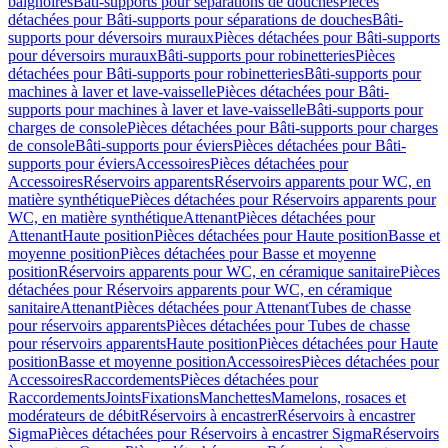
baignoires
Bâti-supports pour séparations de douches
Pièces
détachées pour Bâti-supports pour séparations de douches
Bâti-
supports pour déversoirs muraux
Pièces détachées pour Bâti-supports
pour déversoirs muraux
Bâti-supports pour robinetteries
Pièces
détachées pour Bâti-supports pour robinetteries
Bâti-supports pour
machines à laver et lave-vaisselle
Pièces détachées pour Bâti-
supports pour machines à laver et lave-vaisselle
Bâti-supports pour
charges de console
Pièces détachées pour Bâti-supports pour charges
de console
Bâti-supports pour éviers
Pièces détachées pour Bâti-
supports pour éviers
Accessoires
Pièces détachées pour
Accessoires
Réservoirs apparents
Réservoirs apparents pour WC, en
matière synthétique
Pièces détachées pour Réservoirs apparents pour
WC, en matière synthétique
Attenant
Pièces détachées pour
Attenant
Haute position
Pièces détachées pour Haute position
Basse et
moyenne position
Pièces détachées pour Basse et moyenne
position
Réservoirs apparents pour WC, en céramique sanitaire
Pièces
détachées pour Réservoirs apparents pour WC, en céramique
sanitaire
Attenant
Pièces détachées pour Attenant
Tubes de chasse
pour réservoirs apparents
Pièces détachées pour Tubes de chasse
pour réservoirs apparents
Haute position
Pièces détachées pour Haute
position
Basse et moyenne position
Accessoires
Pièces détachées pour
Accessoires
Raccordements
Pièces détachées pour
Raccordements
Joints
Fixations
Manchettes
Mamelons, rosaces et
modérateurs de débit
Réservoirs à encastrer
Réservoirs à encastrer
Sigma
Pièces détachées pour Réservoirs à encastrer Sigma
Réservoirs