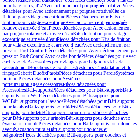
pour baignoires, d52
Avec actionnement par poignée rotative
Pièces
détachées pour Avec actionnement par poignée rotative
Kits de
finition pour vidage excentrique
Pièces détachées pour Kits de
finition pour vidage excentrique
Avec actionnement par poignée
rotative et arrivée d’eau
Pièces détachées pour Avec actionnement
par poignée rotative et arrivée d’eau
Kits de finition pour vidage
excentrique et arrivée d’eau
Pièces détachées pour Kits de finition
pour vidage excentrique et arrivée d’eau
Avec déclenchement par
pression PushControl
Pièces détachées pour Avec déclenchement par
pression PushControl
Avec cache-bonde
Pièces détachées pour Avec
cache-bonde
Accessoires pour vidages pour baignoires
Kits de
raccordement
Bouchons de bonde
Tés
Systèmes d’installation et de
rinçage
Geberit Duofix
Parois
Pièces détachées pour Parois
Systèmes
porteurs
Pièces détachées pour Systèmes
porteurs
Habillages
Accessoires
Pièces détachées pour
Accessoires
Bâti-supports
Pièces détachées pour Bâti-supports
Bâti-
supports pour WC
Pièces détachées pour Bâti-supports pour
WC
Bâti-supports pour lavabos
Pièces détachées pour Bâti-supports
pour lavabos
Bâti-supports pour bidets
Pièces détachées pour Bâti-
supports pour bidets
Bâti-supports pour urinoirs
Pièces détachées
pour Bâti-supports pour urinoirs
Bâti-supports pour douches avec
évacuation murale
Pièces détachées pour Bâti-supports pour douches
avec évacuation murale
Bâti-supports pour douches et
baignoires
Pièces détachées pour Bâti-supports pour douches et