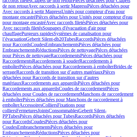
raccords filetés
Clapets de non retour
Pièces détachées pour Clapets
de non retour
Avec raccords à sertir Mapress
Pièces détachées pour
Avec raccords à sertir Mapress
Unités pour compteur d'eau pour
montage encastré
Pièces détachées pour Unités pour compteur d'eau
pour montage encastré
Avec raccords filetés
Pièces détachées pour
Avec raccords filetés
Soupapes d'évacuation d'air pour
chauffage
Purgeurs rapides
Systèmes de canalisation pour
l’évacuation
Geberit Silent-db20
Tubes
Raccords
Pièces détachées
pour Raccords
Coudes
Embranchements
Pièces détachées pour
Embranchements
Réductions
Pièces de nettoyage
Pièces détachées
pour Pièces de nettoyage
Raccordements
Pièces détachées pour
Raccordements
Raccordements à souder
Raccordements à
emboîter
Pièces détachées pour Raccordements à emboîter
Brides de
serrage
Raccords de transition sur d’autres matériaux
Pièces
détachées pour Raccords de transition sur d’autres
matériaux
Raccordements aux appareils
Pièces détachées pour
Raccordements aux appareils
Coudes de raccordement
Pièces
détachées pour Coudes de raccordement
Manchons de raccordement
à emboîter
Pièces détachées pour Manchons de raccordement à
emboîter
Accessoires
Colliers
Fixations pour
colliers
Fermetures
Joints
Consommables
Geberit Silent-
PP
Tubes
Pièces détachées pour Tubes
Raccords
Pièces détachées
pour Raccords
Coudes
Pièces détachées pour
Coudes
Embranchements
Pièces détachées pour
Embranchements
Réductions
Pièces détachées pour