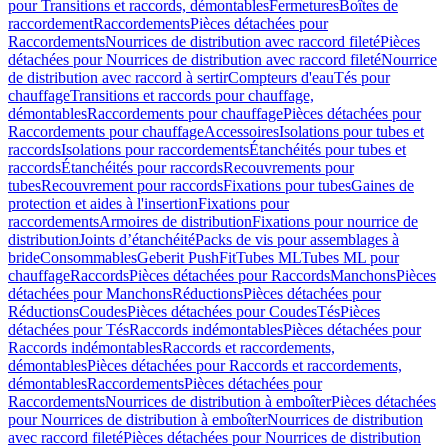
pour Transitions et raccords, démontables
Fermetures
Boîtes de
raccordement
Raccordements
Pièces détachées pour
Raccordements
Nourrices de distribution avec raccord fileté
Pièces
détachées pour Nourrices de distribution avec raccord fileté
Nourrice
de distribution avec raccord à sertir
Compteurs d'eau
Tés pour
chauffage
Transitions et raccords pour chauffage,
démontables
Raccordements pour chauffage
Pièces détachées pour
Raccordements pour chauffage
Accessoires
Isolations pour tubes et
raccords
Isolations pour raccordements
Étanchéités pour tubes et
raccords
Étanchéités pour raccords
Recouvrements pour
tubes
Recouvrement pour raccords
Fixations pour tubes
Gaines de
protection et aides à l'insertion
Fixations pour
raccordements
Armoires de distribution
Fixations pour nourrice de
distribution
Joints d’étanchéité
Packs de vis pour assemblages à
bride
Consommables
Geberit PushFit
Tubes ML
Tubes ML pour
chauffage
Raccords
Pièces détachées pour Raccords
Manchons
Pièces
détachées pour Manchons
Réductions
Pièces détachées pour
Réductions
Coudes
Pièces détachées pour Coudes
Tés
Pièces
détachées pour Tés
Raccords indémontables
Pièces détachées pour
Raccords indémontables
Raccords et raccordements,
démontables
Pièces détachées pour Raccords et raccordements,
démontables
Raccordements
Pièces détachées pour
Raccordements
Nourrices de distribution à emboîter
Pièces détachées
pour Nourrices de distribution à emboîter
Nourrices de distribution
avec raccord fileté
Pièces détachées pour Nourrices de distribution