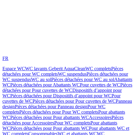
FR
Espace WC
WC lavants Geberit AquaClean
WC complets
Pièces
détachées pour WC complets
WC suspendus
Pièces détachées pour
WC suspendus
WC au sol
Pièces détachées pour WC au sol
Abattants
WC
Pièces détachées pour Abattants WC
Pour cuvettes de WC
Pièces
détachées pour Pour cuvettes de WC
Dispositifs d’appoint pour
WC
Pièces détachées pour Dispositifs d’appoint pour WC
Pour
cuvettes de WC
Pièces détachées pour Pour cuvettes de WC
Panneau
design
Pièces détachées pour Panneau design
Pour WC
complets
Pièces détachées pour Pour WC complets
Pour abattants
WC
Pièces détachées pour Pour abattants WC
Accessoires
Pièces
détachées pour Accessoires
Pour WC complets
Pour abattants
WC
Pièces détachées pour Pour abattants WC
Pour abattants WC et
WC complets
Consommables
WC et abattants WC
WC