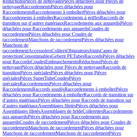
Réductions
Pièces de nettoyage
Pièces détachées pour Pièces de
nettoyage
Raccordements
Pièces détachées pour
Raccordements
Raccordements à emboîter
Pièces détachées pour
Raccordements à emboîter
Raccordements à griffes
Raccords de
transition sur d’autres matériaux
Raccordements aux appareils
Pièces
détachées pour Raccordements aux appareils
Coudes de
raccordement
Pièces détachées pour Coudes de
raccordement
Manchons de raccordement
Pièces détachées pour
Manchons de
raccordement
Accessoires
Colliers
Obturateurs
Joints
Capes de
protection
Consommables
Geberit PE
Tubes
Raccords
Pièces détachées
pour Raccords
Coudes
Embranchements
Réductions
Pièces de
nettoyage
Pièces détachées pour Pièces de nettoyage
Raccords de
transition
Pièces spéciales
Pièces détachées pour Pièces
spéciales
Pièces SuperTube
Coudes
Pièces
spéciales
Raccordements
Pièces détachées pour
Raccordements
Raccords soudés
Raccordements à emboîter
Pièces
détachées pour Raccordements à emboîter
Raccords de transition sur
d’autres matériaux
Pièces détachées pour Raccords de transition sur
d’autres matériaux
Assemblages filetés
Pièces détachées pour
Assemblages filetés
Assemblages de bride
Collerettes
Raccordements
aux appareils
Pièces détachées pour Raccordements aux
appareils
Coudes de raccordement
Pièces détachées pour Coudes de
raccordement
Manchons de raccordement
Pièces détachées pour
Manchons de raccordement
Manchons de raccordement
Pièces