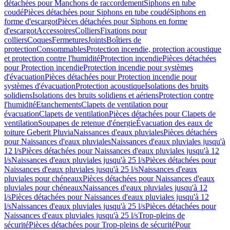
détachées pour Manchons de raccordement
Siphons en tube
coudé
Pièces détachées pour Siphons en tube coudé
Siphons en
forme d'escargot
Pièces détachées pour Siphons en forme
d'escargot
Accessoires
Colliers
Fixations pour
colliers
Coques
Fermetures
Joints
Boîtiers de
protection
Consommables
Protection incendie, protection acoustique
et protection contre l'humidité
Protection incendie
Pièces détachées
pour Protection incendie
Protection incendie pour systèmes
d'évacuation
Pièces détachées pour Protection incendie pour
systèmes d'évacuation
Protection acoustique
Isolations des bruits
solidiens
Isolations des bruits solidiens et aériens
Protection contre
l'humidité
Etanchements
Clapets de ventilation pour
évacuation
Clapets de ventilation
Pièces détachées pour Clapets de
ventilation
Soupapes de retenue d'énergie
Évacuation des eaux de
toiture Geberit Pluvia
Naissances d'eaux pluviales
Pièces détachées
pour Naissances d'eaux pluviales
Naissances d'eaux pluviales jusqu'à
12 l/s
Pièces détachées pour Naissances d'eaux pluviales jusqu'à 12
l/s
Naissances d'eaux pluviales jusqu'à 25 l/s
Pièces détachées pour
Naissances d'eaux pluviales jusqu'à 25 l/s
Naissances d'eaux
pluviales pour chéneaux
Pièces détachées pour Naissances d'eaux
pluviales pour chéneaux
Naissances d'eaux pluviales jusqu'à 12
l/s
Pièces détachées pour Naissances d'eaux pluviales jusqu'à 12
l/s
Naissances d'eaux pluviales jusqu'à 25 l/s
Pièces détachées pour
Naissances d'eaux pluviales jusqu'à 25 l/s
Trop-pleins de
sécurité
Pièces détachées pour Trop-pleins de sécurité
Pour