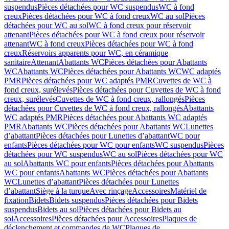
suspendus
Pièces détachées pour WC suspendus
WC à fond
creux
Pièces détachées pour WC à fond creux
WC au sol
Pièces
détachées pour WC au sol
WC à fond creux pour réservoir
attenant
Pièces détachées pour WC à fond creux pour réservoir
attenant
WC à fond creux
Pièces détachées pour WC à fond
creux
Réservoirs apparents pour WC, en céramique
sanitaire
Attenant
Abattants WC
Pièces détachées pour Abattants
WC
Abattants WC
Pièces détachées pour Abattants WC
WC adaptés
PMR
Pièces détachées pour WC adaptés PMR
Cuvettes de WC à
fond creux, surélevés
Pièces détachées pour Cuvettes de WC à fond
creux, surélevés
Cuvettes de WC à fond creux, rallongés
Pièces
détachées pour Cuvettes de WC à fond creux, rallongés
Abattants
WC adaptés PMR
Pièces détachées pour Abattants WC adaptés
PMR
Abattants WC
Pièces détachées pour Abattants WC
Lunettes
d’abattant
Pièces détachées pour Lunettes d’abattant
WC pour
enfants
Pièces détachées pour WC pour enfants
WC suspendus
Pièces
détachées pour WC suspendus
WC au sol
Pièces détachées pour WC
au sol
Abattants WC pour enfants
Pièces détachées pour Abattants
WC pour enfants
Abattants WC
Pièces détachées pour Abattants
WC
Lunettes d’abattant
Pièces détachées pour Lunettes
d’abattant
Siège à la turque
Avec rinçage
Accessoires
Matériel de
fixation
Bidets
Bidets suspendus
Pièces détachées pour Bidets
suspendus
Bidets au sol
Pièces détachées pour Bidets au
sol
Accessoires
Pièces détachées pour Accessoires
Plaques de
déclenchement et commandes de WC
Plaques de