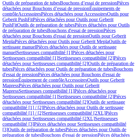
Outils de préparation de tubes
Bouchons d’essai de pression
Pièces
détachées pour Bouchons d’essai de pression
Équipements de
contrôle
Accessoires
Pièces détachées pour Accessoires
Outils pour
Geberit PushFit
Pièces détachées pour Outils pour Geberit
PushFit
Outils de préparation de tubes
Pièces détachées pour Outils
de préparation de tubes
Bouchons d'essai de pression
Pièces
détachées pour Bouchons d'essai de pression
Outils pour Geberit
Mepla
Pièces détachées pour Outils pour Geberit Mepla
Outils de
sertissage manuel
Pièces détachées pour Outils de sertissage
manuel
Sertisseuses compatibilité [1]
Pièces détachées pour
Sertisseuses compatibilité [1]
Sertisseuses compatibilité [2]
Pièces
détachées pour Sertisseuses compatibilité [2]
Outils de préparation de
tubes
Pièces détachées pour Outils de préparation de tubes
Bouchons
d'essai de pression
Pièces détachées pour Bouchons d'essai de
pression
Équipement de contrôle
Accessoires
Outils pour Geberit
Mapress
Pièces détachées pour Outils pour Geberit
Mapress
Sertisseuses compatibilité [1]
Pièces détachées pour
Sertisseuses compatibilité [1]
Sertisseuses compatibilité [2]
Pièces
détachées pour Sertisseuses compatibilité [2]
Outils de sertissage
compatibilité [1] / [2]
Pièces détachées pour Outils de sertissage
compatibilité [1] / [2]
Sertisseuses compatibilité [2XL]
Pièces
détachées pour Sertisseuses compatibilité [2XL]
Sertisseuses
compatibilité [3]
Pièces détachées pour Sertisseuses compatibilité
[3]
Outils de préparation de tubes
Pièces détachées pour Outils de
préparation de tubes
Bouchons d'essai de pression
Pièces détachées