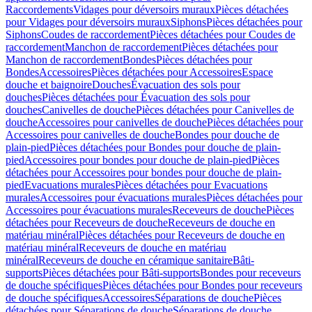
Raccordements
Vidages pour déversoirs muraux
Pièces détachées
pour Vidages pour déversoirs muraux
Siphons
Pièces détachées pour
Siphons
Coudes de raccordement
Pièces détachées pour Coudes de
raccordement
Manchon de raccordement
Pièces détachées pour
Manchon de raccordement
Bondes
Pièces détachées pour
Bondes
Accessoires
Pièces détachées pour Accessoires
Espace
douche et baignoire
Douches
Évacuation des sols pour
douches
Pièces détachées pour Évacuation des sols pour
douches
Canivelles de douche
Pièces détachées pour Canivelles de
douche
Accessoires pour canivelles de douche
Pièces détachées pour
Accessoires pour canivelles de douche
Bondes pour douche de
plain-pied
Pièces détachées pour Bondes pour douche de plain-
pied
Accessoires pour bondes pour douche de plain-pied
Pièces
détachées pour Accessoires pour bondes pour douche de plain-
pied
Evacuations murales
Pièces détachées pour Evacuations
murales
Accessoires pour évacuations murales
Pièces détachées pour
Accessoires pour évacuations murales
Receveurs de douche
Pièces
détachées pour Receveurs de douche
Receveurs de douche en
matériau minéral
Pièces détachées pour Receveurs de douche en
matériau minéral
Receveurs de douche en matériau
minéral
Receveurs de douche en céramique sanitaire
Bâti-
supports
Pièces détachées pour Bâti-supports
Bondes pour receveurs
de douche spécifiques
Pièces détachées pour Bondes pour receveurs
de douche spécifiques
Accessoires
Séparations de douche
Pièces
détachées pour Séparations de douche
Séparations de douche