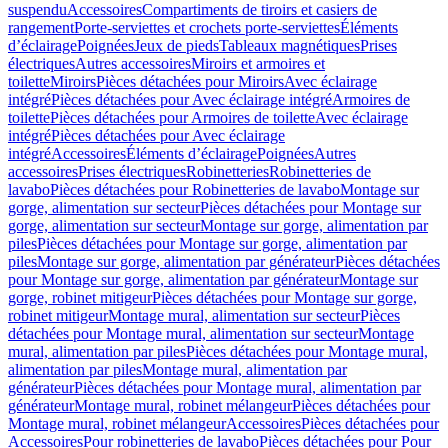
suspendu
Accessoires
Compartiments de tiroirs et casiers de
rangement
Porte-serviettes et crochets porte-serviettes
Éléments
d’éclairage
Poignées
Jeux de pieds
Tableaux magnétiques
Prises
électriques
Autres accessoires
Miroirs et armoires et
toilette
Miroirs
Pièces détachées pour Miroirs
Avec éclairage
intégré
Pièces détachées pour Avec éclairage intégré
Armoires de
toilette
Pièces détachées pour Armoires de toilette
Avec éclairage
intégré
Pièces détachées pour Avec éclairage
intégré
Accessoires
Éléments d’éclairage
Poignées
Autres
accessoires
Prises électriques
Robinetteries
Robinetteries de
lavabo
Pièces détachées pour Robinetteries de lavabo
Montage sur
gorge, alimentation sur secteur
Pièces détachées pour Montage sur
gorge, alimentation sur secteur
Montage sur gorge, alimentation par
piles
Pièces détachées pour Montage sur gorge, alimentation par
piles
Montage sur gorge, alimentation par générateur
Pièces détachées
pour Montage sur gorge, alimentation par générateur
Montage sur
gorge, robinet mitigeur
Pièces détachées pour Montage sur gorge,
robinet mitigeur
Montage mural, alimentation sur secteur
Pièces
détachées pour Montage mural, alimentation sur secteur
Montage
mural, alimentation par piles
Pièces détachées pour Montage mural,
alimentation par piles
Montage mural, alimentation par
générateur
Pièces détachées pour Montage mural, alimentation par
générateur
Montage mural, robinet mélangeur
Pièces détachées pour
Montage mural, robinet mélangeur
Accessoires
Pièces détachées pour
Accessoires
Pour robinetteries de lavabo
Pièces détachées pour Pour