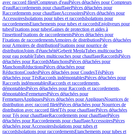
avec raccord fileté
Compteurs d'eau
Pièces détachées pour Compteurs
d'eau
Raccordements pour chauffage
Pièces détachées pour
Raccordements pour chauffage
Accessoires
Pièces détachées pour
Accessoires
Isolations pour tubes et raccords
Isolations pour
raccordements
Etanchements pour tubes et raccords
Enjoliveurs pour
tubes
Fixations pour tubes
Gaines de protection et aides à
l'insertion
Fixations de raccordements
Pièces détachées pour
Fixations de raccordements
Armoires de distribution
Pièces détachées
pour Armoires de distribution
Fixations pour nourrice de
distribution
Joints d'étanchéité
Geberit Mepla
Tubes multicouches
pour eau potable
Tubes multicouches pour chauffage
Raccords
Pièces
détachées pour Raccords
Manchons
Pièces détachées pour
Manchons
Réductions
Pièces détachées pour
Réductions
Coudes
Pièces détachées pour Coudes
Tés
Pièces
détachées pour Tés
Raccords indémontables
Pièces détachées pour
Raccords indémontables
Raccords et raccordements,
démontables
Pièces détachées pour Raccords et raccordements,
démontables
Fermetures
Pièces détachées pour
Fermetures
Appliques
Pièces détachées pour Appliques
Nourrices de
distribution avec raccord fileté
Pièces détachées pour Nourrices de
distribution avec raccord fileté
Tés pour chauffage
Pièces détachées
pour Tés pour chauffage
Raccordements pour chauffage
Pièces
détachées pour Raccordements pour chauffage
Accessoires
Pièces
détachées pour Accessoires
Isolations pour tubes et
raccords
Isolations pour raccordements
Etanchements pour tubes et