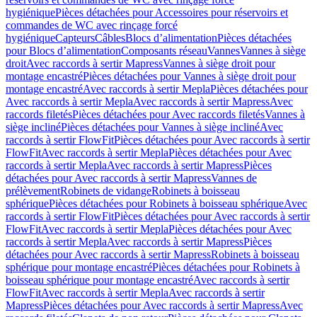
hygiénique
Pièces détachées pour Accessoires pour réservoirs et
commandes de WC avec rinçage forcé
hygiénique
Capteurs
Câbles
Blocs d’alimentation
Pièces détachées
pour Blocs d’alimentation
Composants réseau
Vannes
Vannes à siège
droit
Avec raccords à sertir Mapress
Vannes à siège droit pour
montage encastré
Pièces détachées pour Vannes à siège droit pour
montage encastré
Avec raccords à sertir Mepla
Pièces détachées pour
Avec raccords à sertir Mepla
Avec raccords à sertir Mapress
Avec
raccords filetés
Pièces détachées pour Avec raccords filetés
Vannes à
siège incliné
Pièces détachées pour Vannes à siège incliné
Avec
raccords à sertir FlowFit
Pièces détachées pour Avec raccords à sertir
FlowFit
Avec raccords à sertir Mepla
Pièces détachées pour Avec
raccords à sertir Mepla
Avec raccords à sertir Mapress
Pièces
détachées pour Avec raccords à sertir Mapress
Vannes de
prélèvement
Robinets de vidange
Robinets à boisseau
sphérique
Pièces détachées pour Robinets à boisseau sphérique
Avec
raccords à sertir FlowFit
Pièces détachées pour Avec raccords à sertir
FlowFit
Avec raccords à sertir Mepla
Pièces détachées pour Avec
raccords à sertir Mepla
Avec raccords à sertir Mapress
Pièces
détachées pour Avec raccords à sertir Mapress
Robinets à boisseau
sphérique pour montage encastré
Pièces détachées pour Robinets à
boisseau sphérique pour montage encastré
Avec raccords à sertir
FlowFit
Avec raccords à sertir Mepla
Avec raccords à sertir
Mapress
Pièces détachées pour Avec raccords à sertir Mapress
Avec