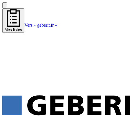
Vers « geberit.fr »
Mes listes