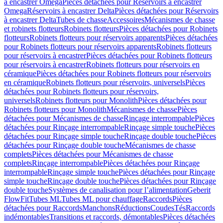
à encastrer Omega
Pièces détachées pour Réservoirs à encastrer
Omega
Réservoirs à encastrer Delta
Pièces détachées pour Réservoirs
à encastrer Delta
Tubes de chasse
Accessoires
Mécanismes de chasse
et robinets flotteurs
Robinets flotteurs
Pièces détachées pour Robinets
flotteurs
Robinets flotteurs pour réservoirs apparents
Pièces détachées
pour Robinets flotteurs pour réservoirs apparents
Robinets flotteurs
pour réservoirs à encastrer
Pièces détachées pour Robinets flotteurs
pour réservoirs à encastrer
Robinets flotteurs pour réservoirs en
céramique
Pièces détachées pour Robinets flotteurs pour réservoirs
en céramique
Robinets flotteurs pour réservoirs, universels
Pièces
détachées pour Robinets flotteurs pour réservoirs,
universels
Robinets flotteurs pour Monolith
Pièces détachées pour
Robinets flotteurs pour Monolith
Mécanismes de chasse
Pièces
détachées pour Mécanismes de chasse
Rinçage interrompable
Pièces
détachées pour Rinçage interrompable
Rinçage simple touche
Pièces
détachées pour Rinçage simple touche
Rinçage double touche
Pièces
détachées pour Rinçage double touche
Mécanismes de chasse
complets
Pièces détachées pour Mécanismes de chasse
complets
Rinçage interrompable
Pièces détachées pour Rinçage
interrompable
Rinçage simple touche
Pièces détachées pour Rinçage
simple touche
Rinçage double touche
Pièces détachées pour Rinçage
double touche
Systèmes de canalisation pour l’alimentation
Geberit
FlowFit
Tubes ML
Tubes ML pour chauffage
Raccords
Pièces
détachées pour Raccords
Manchons
Réductions
Coudes
Tés
Raccords
indémontables
Transitions et raccords, démontables
Pièces détachées