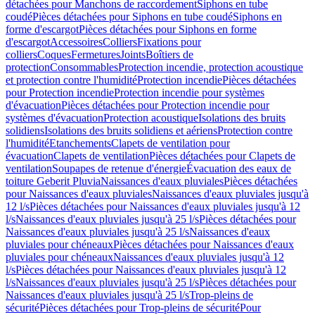
détachées pour Manchons de raccordement
Siphons en tube
coudé
Pièces détachées pour Siphons en tube coudé
Siphons en
forme d'escargot
Pièces détachées pour Siphons en forme
d'escargot
Accessoires
Colliers
Fixations pour
colliers
Coques
Fermetures
Joints
Boîtiers de
protection
Consommables
Protection incendie, protection acoustique
et protection contre l'humidité
Protection incendie
Pièces détachées
pour Protection incendie
Protection incendie pour systèmes
d'évacuation
Pièces détachées pour Protection incendie pour
systèmes d'évacuation
Protection acoustique
Isolations des bruits
solidiens
Isolations des bruits solidiens et aériens
Protection contre
l'humidité
Etanchements
Clapets de ventilation pour
évacuation
Clapets de ventilation
Pièces détachées pour Clapets de
ventilation
Soupapes de retenue d'énergie
Évacuation des eaux de
toiture Geberit Pluvia
Naissances d'eaux pluviales
Pièces détachées
pour Naissances d'eaux pluviales
Naissances d'eaux pluviales jusqu'à
12 l/s
Pièces détachées pour Naissances d'eaux pluviales jusqu'à 12
l/s
Naissances d'eaux pluviales jusqu'à 25 l/s
Pièces détachées pour
Naissances d'eaux pluviales jusqu'à 25 l/s
Naissances d'eaux
pluviales pour chéneaux
Pièces détachées pour Naissances d'eaux
pluviales pour chéneaux
Naissances d'eaux pluviales jusqu'à 12
l/s
Pièces détachées pour Naissances d'eaux pluviales jusqu'à 12
l/s
Naissances d'eaux pluviales jusqu'à 25 l/s
Pièces détachées pour
Naissances d'eaux pluviales jusqu'à 25 l/s
Trop-pleins de
sécurité
Pièces détachées pour Trop-pleins de sécurité
Pour