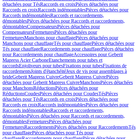
détachées pour Tés
Raccords en croix
Pièces détachées pour
Raccords en croix
Raccords indémontables
Pièces détachées pour
Raccords indémontables
Raccords et raccordements,
démontables
Pièces détachées pour Raccords et raccordements,
démontables
Compensateurs
Pièces détachées pour
Compensateurs
Fermetures
Pièces détachées pour
Fermetures
Manchons pour chauffage
Pièces détachées pour
Manchons pour chauffage
Tés pour chauffage
Pièces détachées pour
Tés pour chauffage
Raccordements pour chauffage
Pièces détachées
pour Raccordements pour chauffage
Accessoires pour Geberit
Mapress Acier Carbone
Etanchements pour tubes et
raccords
Enjoliveurs pour tubes
Fixations pour tubes
Fixations de
raccordements
Joints d'étanchéité
Jeux de vis pour assemblages à
bride
Geberit Mapress Cuivre
Geberit Mapress Cuivre
Pièces
détachées pour Geberit Mapress Cuivre
Manchons
Pièces détachées
pour Manchons
Réductions
Pièces détachées pour
Réductions
Coudes
Pièces détachées pour Coudes
Tés
Pièces
détachées pour Tés
Raccords en croix
Pièces détachées pour
Raccords en croix
Raccords indémontables
Pièces détachées pour
Raccords indémontables
Raccords et raccordements,
démontables
Pièces détachées pour Raccords et raccordements,
démontables
Fermetures
Pièces détachées pour
Fermetures
Raccordements
Pièces détachées pour Raccordements
Tés
pour chauffage
Pièces détachées pour Tés pour
chauffage
Raccordements pour chauffage
Pièces détachées pour