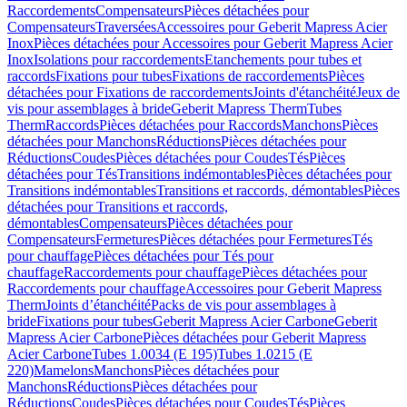
Raccordements
Compensateurs
Pièces détachées pour
Compensateurs
Traversées
Accessoires pour Geberit Mapress Acier
Inox
Pièces détachées pour Accessoires pour Geberit Mapress Acier
Inox
Isolations pour raccordements
Etanchements pour tubes et
raccords
Fixations pour tubes
Fixations de raccordements
Pièces
détachées pour Fixations de raccordements
Joints d'étanchéité
Jeux de
vis pour assemblages à bride
Geberit Mapress Therm
Tubes
Therm
Raccords
Pièces détachées pour Raccords
Manchons
Pièces
détachées pour Manchons
Réductions
Pièces détachées pour
Réductions
Coudes
Pièces détachées pour Coudes
Tés
Pièces
détachées pour Tés
Transitions indémontables
Pièces détachées pour
Transitions indémontables
Transitions et raccords, démontables
Pièces
détachées pour Transitions et raccords,
démontables
Compensateurs
Pièces détachées pour
Compensateurs
Fermetures
Pièces détachées pour Fermetures
Tés
pour chauffage
Pièces détachées pour Tés pour
chauffage
Raccordements pour chauffage
Pièces détachées pour
Raccordements pour chauffage
Accessoires pour Geberit Mapress
Therm
Joints d’étanchéité
Packs de vis pour assemblages à
bride
Fixations pour tubes
Geberit Mapress Acier Carbone
Geberit
Mapress Acier Carbone
Pièces détachées pour Geberit Mapress
Acier Carbone
Tubes 1.0034 (E 195)
Tubes 1.0215 (E
220)
Mamelons
Manchons
Pièces détachées pour
Manchons
Réductions
Pièces détachées pour
Réductions
Coudes
Pièces détachées pour Coudes
Tés
Pièces