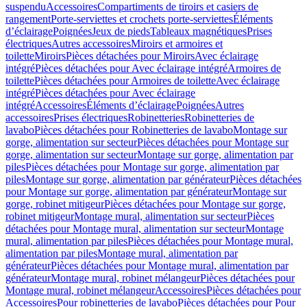
suspendu
Accessoires
Compartiments de tiroirs et casiers de
rangement
Porte-serviettes et crochets porte-serviettes
Éléments
d’éclairage
Poignées
Jeux de pieds
Tableaux magnétiques
Prises
électriques
Autres accessoires
Miroirs et armoires et
toilette
Miroirs
Pièces détachées pour Miroirs
Avec éclairage
intégré
Pièces détachées pour Avec éclairage intégré
Armoires de
toilette
Pièces détachées pour Armoires de toilette
Avec éclairage
intégré
Pièces détachées pour Avec éclairage
intégré
Accessoires
Éléments d’éclairage
Poignées
Autres
accessoires
Prises électriques
Robinetteries
Robinetteries de
lavabo
Pièces détachées pour Robinetteries de lavabo
Montage sur
gorge, alimentation sur secteur
Pièces détachées pour Montage sur
gorge, alimentation sur secteur
Montage sur gorge, alimentation par
piles
Pièces détachées pour Montage sur gorge, alimentation par
piles
Montage sur gorge, alimentation par générateur
Pièces détachées
pour Montage sur gorge, alimentation par générateur
Montage sur
gorge, robinet mitigeur
Pièces détachées pour Montage sur gorge,
robinet mitigeur
Montage mural, alimentation sur secteur
Pièces
détachées pour Montage mural, alimentation sur secteur
Montage
mural, alimentation par piles
Pièces détachées pour Montage mural,
alimentation par piles
Montage mural, alimentation par
générateur
Pièces détachées pour Montage mural, alimentation par
générateur
Montage mural, robinet mélangeur
Pièces détachées pour
Montage mural, robinet mélangeur
Accessoires
Pièces détachées pour
Accessoires
Pour robinetteries de lavabo
Pièces détachées pour Pour