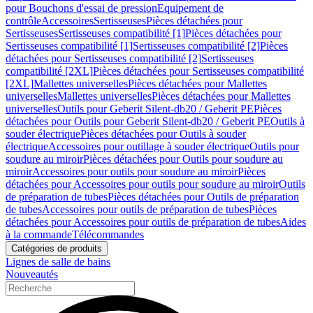
pour Bouchons d'essai de pression
Equipement de
contrôle
Accessoires
Sertisseuses
Pièces détachées pour
Sertisseuses
Sertisseuses compatibilité [1]
Pièces détachées pour
Sertisseuses compatibilité [1]
Sertisseuses compatibilité [2]
Pièces
détachées pour Sertisseuses compatibilité [2]
Sertisseuses
compatibilité [2XL]
Pièces détachées pour Sertisseuses compatibilité
[2XL]
Mallettes universelles
Pièces détachées pour Mallettes
universelles
Mallettes universelles
Pièces détachées pour Mallettes
universelles
Outils pour Geberit Silent-db20 / Geberit PE
Pièces
détachées pour Outils pour Geberit Silent-db20 / Geberit PE
Outils à
souder électrique
Pièces détachées pour Outils à souder
électrique
Accessoires pour outillage à souder électrique
Outils pour
soudure au miroir
Pièces détachées pour Outils pour soudure au
miroir
Accessoires pour outils pour soudure au miroir
Pièces
détachées pour Accessoires pour outils pour soudure au miroir
Outils
de préparation de tubes
Pièces détachées pour Outils de préparation
de tubes
Accessoires pour outils de préparation de tubes
Pièces
détachées pour Accessoires pour outils de préparation de tubes
Aides
à la commande
Télécommandes
Catégories de produits
Lignes de salle de bains
Nouveautés