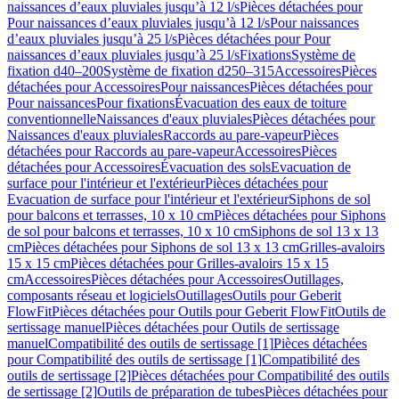
naissances d’eaux pluviales jusqu’à 12 l/s
Pièces détachées pour
Pour naissances d’eaux pluviales jusqu’à 12 l/s
Pour naissances
d’eaux pluviales jusqu’à 25 l/s
Pièces détachées pour Pour
naissances d’eaux pluviales jusqu’à 25 l/s
Fixations
Système de
fixation d40–200
Système de fixation d250–315
Accessoires
Pièces
détachées pour Accessoires
Pour naissances
Pièces détachées pour
Pour naissances
Pour fixations
Évacuation des eaux de toiture
conventionnelle
Naissances d'eaux pluviales
Pièces détachées pour
Naissances d'eaux pluviales
Raccords au pare-vapeur
Pièces
détachées pour Raccords au pare-vapeur
Accessoires
Pièces
détachées pour Accessoires
Évacuation des sols
Evacuation de
surface pour l'intérieur et l'extérieur
Pièces détachées pour
Evacuation de surface pour l'intérieur et l'extérieur
Siphons de sol
pour balcons et terrasses, 10 x 10 cm
Pièces détachées pour Siphons
de sol pour balcons et terrasses, 10 x 10 cm
Siphons de sol 13 x 13
cm
Pièces détachées pour Siphons de sol 13 x 13 cm
Grilles-avaloirs
15 x 15 cm
Pièces détachées pour Grilles-avaloirs 15 x 15
cm
Accessoires
Pièces détachées pour Accessoires
Outillages,
composants réseau et logiciels
Outillages
Outils pour Geberit
FlowFit
Pièces détachées pour Outils pour Geberit FlowFit
Outils de
sertissage manuel
Pièces détachées pour Outils de sertissage
manuel
Compatibilité des outils de sertissage [1]
Pièces détachées
pour Compatibilité des outils de sertissage [1]
Compatibilité des
outils de sertissage [2]
Pièces détachées pour Compatibilité des outils
de sertissage [2]
Outils de préparation de tubes
Pièces détachées pour