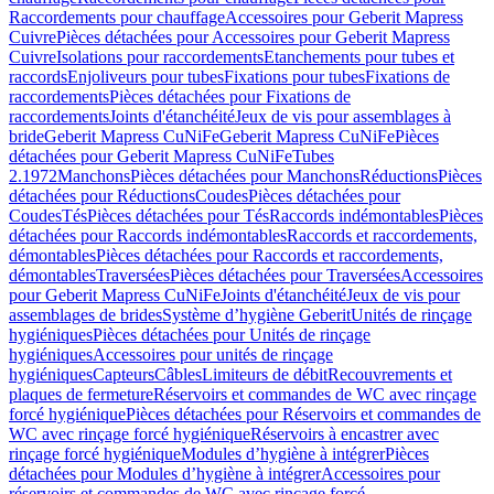
Raccordements pour chauffage
Accessoires pour Geberit Mapress
Cuivre
Pièces détachées pour Accessoires pour Geberit Mapress
Cuivre
Isolations pour raccordements
Etanchements pour tubes et
raccords
Enjoliveurs pour tubes
Fixations pour tubes
Fixations de
raccordements
Pièces détachées pour Fixations de
raccordements
Joints d'étanchéité
Jeux de vis pour assemblages à
bride
Geberit Mapress CuNiFe
Geberit Mapress CuNiFe
Pièces
détachées pour Geberit Mapress CuNiFe
Tubes
2.1972
Manchons
Pièces détachées pour Manchons
Réductions
Pièces
détachées pour Réductions
Coudes
Pièces détachées pour
Coudes
Tés
Pièces détachées pour Tés
Raccords indémontables
Pièces
détachées pour Raccords indémontables
Raccords et raccordements,
démontables
Pièces détachées pour Raccords et raccordements,
démontables
Traversées
Pièces détachées pour Traversées
Accessoires
pour Geberit Mapress CuNiFe
Joints d'étanchéité
Jeux de vis pour
assemblages de brides
Système d’hygiène Geberit
Unités de rinçage
hygiéniques
Pièces détachées pour Unités de rinçage
hygiéniques
Accessoires pour unités de rinçage
hygiéniques
Capteurs
Câbles
Limiteurs de débit
Recouvrements et
plaques de fermeture
Réservoirs et commandes de WC avec rinçage
forcé hygiénique
Pièces détachées pour Réservoirs et commandes de
WC avec rinçage forcé hygiénique
Réservoirs à encastrer avec
rinçage forcé hygiénique
Modules d’hygiène à intégrer
Pièces
détachées pour Modules d’hygiène à intégrer
Accessoires pour
réservoirs et commandes de WC avec rinçage forcé