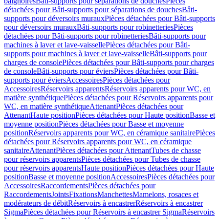
baignoires
Bâti-supports pour séparations de douches
Pièces
détachées pour Bâti-supports pour séparations de douches
Bâti-
supports pour déversoirs muraux
Pièces détachées pour Bâti-supports
pour déversoirs muraux
Bâti-supports pour robinetteries
Pièces
détachées pour Bâti-supports pour robinetteries
Bâti-supports pour
machines à laver et lave-vaisselle
Pièces détachées pour Bâti-
supports pour machines à laver et lave-vaisselle
Bâti-supports pour
charges de console
Pièces détachées pour Bâti-supports pour charges
de console
Bâti-supports pour éviers
Pièces détachées pour Bâti-
supports pour éviers
Accessoires
Pièces détachées pour
Accessoires
Réservoirs apparents
Réservoirs apparents pour WC, en
matière synthétique
Pièces détachées pour Réservoirs apparents pour
WC, en matière synthétique
Attenant
Pièces détachées pour
Attenant
Haute position
Pièces détachées pour Haute position
Basse et
moyenne position
Pièces détachées pour Basse et moyenne
position
Réservoirs apparents pour WC, en céramique sanitaire
Pièces
détachées pour Réservoirs apparents pour WC, en céramique
sanitaire
Attenant
Pièces détachées pour Attenant
Tubes de chasse
pour réservoirs apparents
Pièces détachées pour Tubes de chasse
pour réservoirs apparents
Haute position
Pièces détachées pour Haute
position
Basse et moyenne position
Accessoires
Pièces détachées pour
Accessoires
Raccordements
Pièces détachées pour
Raccordements
Joints
Fixations
Manchettes
Mamelons, rosaces et
modérateurs de débit
Réservoirs à encastrer
Réservoirs à encastrer
Sigma
Pièces détachées pour Réservoirs à encastrer Sigma
Réservoirs