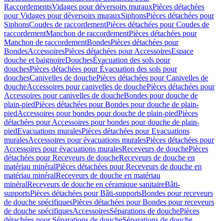
Raccordements
Vidages pour déversoirs muraux
Pièces détachées
pour Vidages pour déversoirs muraux
Siphons
Pièces détachées pour
Siphons
Coudes de raccordement
Pièces détachées pour Coudes de
raccordement
Manchon de raccordement
Pièces détachées pour
Manchon de raccordement
Bondes
Pièces détachées pour
Bondes
Accessoires
Pièces détachées pour Accessoires
Espace
douche et baignoire
Douches
Évacuation des sols pour
douches
Pièces détachées pour Évacuation des sols pour
douches
Canivelles de douche
Pièces détachées pour Canivelles de
douche
Accessoires pour canivelles de douche
Pièces détachées pour
Accessoires pour canivelles de douche
Bondes pour douche de
plain-pied
Pièces détachées pour Bondes pour douche de plain-
pied
Accessoires pour bondes pour douche de plain-pied
Pièces
détachées pour Accessoires pour bondes pour douche de plain-
pied
Evacuations murales
Pièces détachées pour Evacuations
murales
Accessoires pour évacuations murales
Pièces détachées pour
Accessoires pour évacuations murales
Receveurs de douche
Pièces
détachées pour Receveurs de douche
Receveurs de douche en
matériau minéral
Pièces détachées pour Receveurs de douche en
matériau minéral
Receveurs de douche en matériau
minéral
Receveurs de douche en céramique sanitaire
Bâti-
supports
Pièces détachées pour Bâti-supports
Bondes pour receveurs
de douche spécifiques
Pièces détachées pour Bondes pour receveurs
de douche spécifiques
Accessoires
Séparations de douche
Pièces
détachées pour Séparations de douche
Séparations de douche