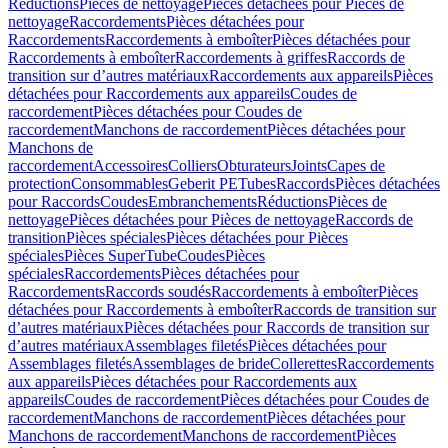
Réductions
Pièces de nettoyage
Pièces détachées pour Pièces de
nettoyage
Raccordements
Pièces détachées pour
Raccordements
Raccordements à emboîter
Pièces détachées pour
Raccordements à emboîter
Raccordements à griffes
Raccords de
transition sur d’autres matériaux
Raccordements aux appareils
Pièces
détachées pour Raccordements aux appareils
Coudes de
raccordement
Pièces détachées pour Coudes de
raccordement
Manchons de raccordement
Pièces détachées pour
Manchons de
raccordement
Accessoires
Colliers
Obturateurs
Joints
Capes de
protection
Consommables
Geberit PE
Tubes
Raccords
Pièces détachées
pour Raccords
Coudes
Embranchements
Réductions
Pièces de
nettoyage
Pièces détachées pour Pièces de nettoyage
Raccords de
transition
Pièces spéciales
Pièces détachées pour Pièces
spéciales
Pièces SuperTube
Coudes
Pièces
spéciales
Raccordements
Pièces détachées pour
Raccordements
Raccords soudés
Raccordements à emboîter
Pièces
détachées pour Raccordements à emboîter
Raccords de transition sur
d’autres matériaux
Pièces détachées pour Raccords de transition sur
d’autres matériaux
Assemblages filetés
Pièces détachées pour
Assemblages filetés
Assemblages de bride
Collerettes
Raccordements
aux appareils
Pièces détachées pour Raccordements aux
appareils
Coudes de raccordement
Pièces détachées pour Coudes de
raccordement
Manchons de raccordement
Pièces détachées pour
Manchons de raccordement
Manchons de raccordement
Pièces