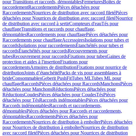
pour Transitions et raccords, démontables
Fermetures
Boîtes de
raccordement
Raccordements
Pièces détachées pour
Raccordements
Nourrices de distribution avec raccord fileté
Pièces
détachées pour Nourrices de distribution avec raccord fileté
Nourrice
de distribution avec raccord à sertir
Compteurs d'eau
Tés pour
chauffage
Transitions et raccords pour chauffage,
démontables
Raccordements pour chauffage
Pièces détachées pour
Raccordements pour chauffage
Accessoires
Isolations pour tubes et
raccords
Isolations pour raccordements
Étanchéités pour tubes et
raccords
Étanchéités pour raccords
Recouvrements pour
tubes
Recouvrement pour raccords
Fixations pour tubes
Gaines de
protection et aides à l'insertion
Fixations pour
raccordements
Armoires de distribution
Fixations pour nourrice de
distribution
Joints d’étanchéité
Packs de vis pour assemblages à
bride
Consommables
Geberit PushFit
Tubes ML
Tubes ML pour
chauffage
Raccords
Pièces détachées pour Raccords
Manchons
Pièces
détachées pour Manchons
Réductions
Pièces détachées pour
Réductions
Coudes
Pièces détachées pour Coudes
Tés
Pièces
détachées pour Tés
Raccords indémontables
Pièces détachées pour
Raccords indémontables
Raccords et raccordements,
démontables
Pièces détachées pour Raccords et raccordements,
démontables
Raccordements
Pièces détachées pour
Raccordements
Nourrices de distribution à emboîter
Pièces détachées
pour Nourrices de distribution à emboîter
Nourrices de distribution
avec raccord fileté
Pièces détachées pour Nourrices de distribution