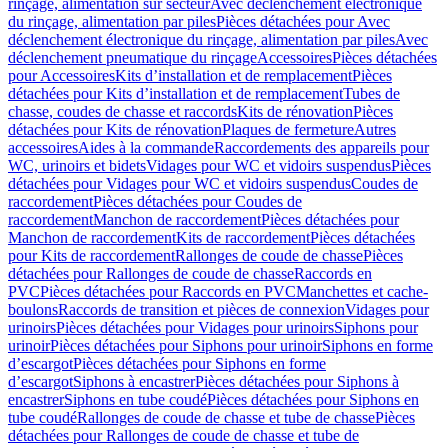
rinçage, alimentation sur secteur
Avec déclenchement électronique
du rinçage, alimentation par piles
Pièces détachées pour Avec
déclenchement électronique du rinçage, alimentation par piles
Avec
déclenchement pneumatique du rinçage
Accessoires
Pièces détachées
pour Accessoires
Kits d’installation et de remplacement
Pièces
détachées pour Kits d’installation et de remplacement
Tubes de
chasse, coudes de chasse et raccords
Kits de rénovation
Pièces
détachées pour Kits de rénovation
Plaques de fermeture
Autres
accessoires
Aides à la commande
Raccordements des appareils pour
WC, urinoirs et bidets
Vidages pour WC et vidoirs suspendus
Pièces
détachées pour Vidages pour WC et vidoirs suspendus
Coudes de
raccordement
Pièces détachées pour Coudes de
raccordement
Manchon de raccordement
Pièces détachées pour
Manchon de raccordement
Kits de raccordement
Pièces détachées
pour Kits de raccordement
Rallonges de coude de chasse
Pièces
détachées pour Rallonges de coude de chasse
Raccords en
PVC
Pièces détachées pour Raccords en PVC
Manchettes et cache-
boulons
Raccords de transition et pièces de connexion
Vidages pour
urinoirs
Pièces détachées pour Vidages pour urinoirs
Siphons pour
urinoir
Pièces détachées pour Siphons pour urinoir
Siphons en forme
d’escargot
Pièces détachées pour Siphons en forme
d’escargot
Siphons à encastrer
Pièces détachées pour Siphons à
encastrer
Siphons en tube coudé
Pièces détachées pour Siphons en
tube coudé
Rallonges de coude de chasse et tube de chasse
Pièces
détachées pour Rallonges de coude de chasse et tube de