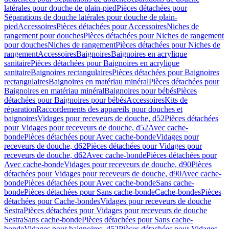
latérales pour douche de plain-pied
Pièces détachées pour
Séparations de douche latérales pour douche de plain-
pied
Accessoires
Pièces détachées pour Accessoires
Niches de
rangement pour douches
Pièces détachées pour Niches de rangement
pour douches
Niches de rangement
Pièces détachées pour Niches de
rangement
Accessoires
Baignoires
Baignoires en acrylique
sanitaire
Pièces détachées pour Baignoires en acrylique
sanitaire
Baignoires rectangulaires
Pièces détachées pour Baignoires
rectangulaires
Baignoires en matériau minéral
Pièces détachées pour
Baignoires en matériau minéral
Baignoires pour bébés
Pièces
détachées pour Baignoires pour bébés
Accessoires
Kits de
réparation
Raccordements des appareils pour douches et
baignoires
Vidages pour receveurs de douche, d52
Pièces détachées
pour Vidages pour receveurs de douche, d52
Avec cache-
bonde
Pièces détachées pour Avec cache-bonde
Vidages pour
receveurs de douche, d62
Pièces détachées pour Vidages pour
receveurs de douche, d62
Avec cache-bonde
Pièces détachées pour
Avec cache-bonde
Vidages pour receveurs de douche, d90
Pièces
détachées pour Vidages pour receveurs de douche, d90
Avec cache-
bonde
Pièces détachées pour Avec cache-bonde
Sans cache-
bonde
Pièces détachées pour Sans cache-bonde
Cache-bondes
Pièces
détachées pour Cache-bondes
Vidages pour receveurs de douche
Sestra
Pièces détachées pour Vidages pour receveurs de douche
Sestra
Sans cache-bonde
Pièces détachées pour Sans cache-
bonde
Vidages pour baignoires, d52
Pièces détachées pour Vidages