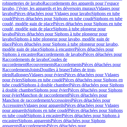
robinetteries de lavabo
Raccordements des appareils pour l’espace
lavabo, l’évier, les appareils et les déversoirs muraux
Vidages pour
lavabo
Pièces détachées pour Vidages pour lavabo
Siphons en tube
coudé
Pièces détachées pour Siphons en tube coudé
Siphons en tube
coudé, modèle gain de place
Pièces détachées pour Siphons en tube
coudé, modèle gain de place
Siphons à tube plongeur pour
lavabo
Pièces détachées pour Siphons à tube plongeur pour
lavabo
Siphons à tube plongeur pour lavabo, modèle gain de
place
Pièces détachées pour Siphons à tube plongeur pour lavabo,
modèle gain de place
Siphons à encastrer
Pièces détachées pour
Siphons à encastrer
Raccordements de lavabo
Pièces détachées pour
Raccordements de lavabo
Coudes de
raccordement
Recouvrements
Raccordements
Pièces détachées pour
Raccordements
Joints
Douilles à braser
Tubes de trop-
plein
Rallonges
Vidages pour éviers
Pièces détachées pour Vidages
pour éviers
Siphons en tube coudé
Pièces détachées pour Siphons en
tube coudé
Siphons à double chambre
Pièces détachées pour Siphons
à double chambre
Siphons pour évier
Pièces détachées pour Siphons
pour évier
Manchon de raccordement
Pièces détachées pour
Manchon de raccordement
Accessoires
Pièces détachées pour
Accessoires
Vidages pour appareils
Pièces détachées pour Vidages
pour appareils
Siphons en tube coudé
Pièces détachées pour Siphons
en tube coudé
Siphons à encastrer
Pièces détachées pour Siphons à
encastrer
Siphons apparents
Pièces détachées pour Siphons
apparents
Raccordements
Pièces détachées pour