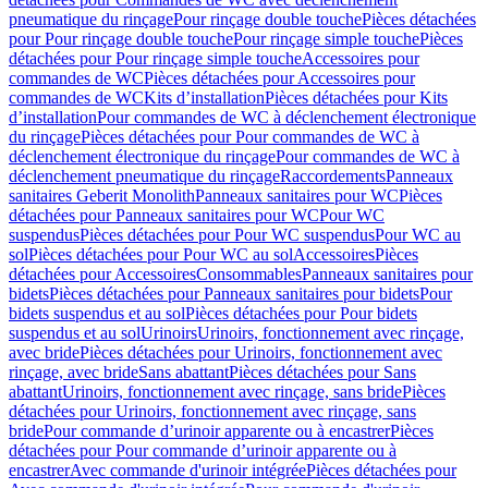
pneumatique du rinçage
Pour rinçage double touche
Pièces détachées
pour Pour rinçage double touche
Pour rinçage simple touche
Pièces
détachées pour Pour rinçage simple touche
Accessoires pour
commandes de WC
Pièces détachées pour Accessoires pour
commandes de WC
Kits d’installation
Pièces détachées pour Kits
d’installation
Pour commandes de WC à déclenchement électronique
du rinçage
Pièces détachées pour Pour commandes de WC à
déclenchement électronique du rinçage
Pour commandes de WC à
déclenchement pneumatique du rinçage
Raccordements
Panneaux
sanitaires Geberit Monolith
Panneaux sanitaires pour WC
Pièces
détachées pour Panneaux sanitaires pour WC
Pour WC
suspendus
Pièces détachées pour Pour WC suspendus
Pour WC au
sol
Pièces détachées pour Pour WC au sol
Accessoires
Pièces
détachées pour Accessoires
Consommables
Panneaux sanitaires pour
bidets
Pièces détachées pour Panneaux sanitaires pour bidets
Pour
bidets suspendus et au sol
Pièces détachées pour Pour bidets
suspendus et au sol
Urinoirs
Urinoirs, fonctionnement avec rinçage,
avec bride
Pièces détachées pour Urinoirs, fonctionnement avec
rinçage, avec bride
Sans abattant
Pièces détachées pour Sans
abattant
Urinoirs, fonctionnement avec rinçage, sans bride
Pièces
détachées pour Urinoirs, fonctionnement avec rinçage, sans
bride
Pour commande d’urinoir apparente ou à encastrer
Pièces
détachées pour Pour commande d’urinoir apparente ou à
encastrer
Avec commande d'urinoir intégrée
Pièces détachées pour