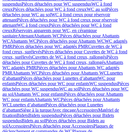
suspendus
Pièces détachées pour WC suspendus
WC à fond
creux
Pièces détachées pour WC à fond creux
WC au sol
Pièces
détachées pour WC au sol
WC à fond creux pour réservoir
attenant
Pièces détachées pour WC à fond creux pour réservoir
attenant
WC à fond creux
Pièces détachées pour WC à fond
creux
Réservoirs apparents pour WC, en céramique
sanitaire
Attenant
Abattants WC
Pièces détachées pour Abattants
WC
Abattants WC
Pièces détachées pour Abattants WC
WC adaptés
PMR
Pièces détachées pour WC adaptés PMR
Cuvettes de WC à
fond creux, surélevés
Pièces détachées pour Cuvettes de WC à fond
creux, surélevés
Cuvettes de WC à fond creux, rallongés
Pièces
détachées pour Cuvettes de WC à fond creux, rallongés
Abattants
WC adaptés PMR
Pièces détachées pour Abattants WC adaptés
PMR
Abattants WC
Pièces détachées pour Abattants WC
Lunettes
d’abattant
Pièces détachées pour Lunettes d’abattant
WC pour
enfants
Pièces détachées pour WC pour enfants
WC suspendus
Pièces
détachées pour WC suspendus
WC au sol
Pièces détachées pour WC
au sol
Abattants WC pour enfants
Pièces détachées pour Abattants
WC pour enfants
Abattants WC
Pièces détachées pour Abattants
WC
Lunettes d’abattant
Pièces détachées pour Lunettes
d’abattant
Siège à la turque
Avec rinçage
Accessoires
Matériel de
fixation
Bidets
Bidets suspendus
Pièces détachées pour Bidets
suspendus
Bidets au sol
Pièces détachées pour Bidets au
sol
Accessoires
Pièces détachées pour Accessoires
Plaques de
déclenchement et commandes de WC
Plaques de