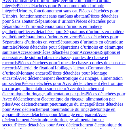
Avec commande d'urinoir intégrée
Pour commande d'urinoir
intégrée
Pièces détachées pour Pour commande d'urinoir
intégrée
Urinoirs, fonctionnement sans eau
Pièces détachées pour
Urinoirs, fonctionnement sans eau
Sans abattant
Pièces détachées
pour Sans abattant
Séparations d’urinoirs
Pièces détachées pour
Séparations d’urinoirs
Séparations d’urinoirs en matière
synthétique
Pièces détachées pour Séparations d’urinoirs en matière
synthétique
Séparations d’urinoirs en verre
Pièces détachées pour
Séparations d’urinoirs en verre
Séparations d’urinoirs en céramique
sanitaire
Pièces détachées pour Séparations d’urinoirs en céramique
sanitaire
Accessoires
Pièces détachées pour Accessoires
Siphons et
accessoires de siphon
Tubes de chasse, coudes de chasse et
raccords
Pièces détachées pour Tubes de chasse, coudes de chasse et
raccords
Matériel de fixation
Habillages latéraux
Commandes
dʼurinoir
Montage encastré
Pièces détachées pour Montage
encastré
Avec déclenchement électronique du rinçage, alimentation
sur secteur
Pièces détachées pour Avec déclenchement électronique
du rinçage, alimentation sur secteur
Avec déclenchement
électronique du rinçage, alimentation par piles
Pièces détachées pour
Avec déclenchement électronique du rinçage, alimentation par
piles
Avec déclenchement pneumatique du rinçage
Pièces détachées
pour Avec déclenchement pneumatique du rinçage
Montage en
apparent
Pièces détachées pour Montage en apparent
Avec
déclenchement électronique du rinçage, alimentation sur
secteur
Pièces détachées pour Avec déclenchement électronique du