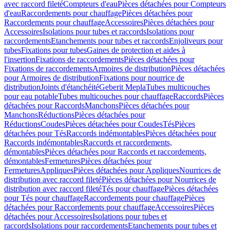
avec raccord fileté
Compteurs d'eau
Pièces détachées pour Compteurs
d'eau
Raccordements pour chauffage
Pièces détachées pour
Raccordements pour chauffage
Accessoires
Pièces détachées pour
Accessoires
Isolations pour tubes et raccords
Isolations pour
raccordements
Etanchements pour tubes et raccords
Enjoliveurs pour
tubes
Fixations pour tubes
Gaines de protection et aides à
l'insertion
Fixations de raccordements
Pièces détachées pour
Fixations de raccordements
Armoires de distribution
Pièces détachées
pour Armoires de distribution
Fixations pour nourrice de
distribution
Joints d'étanchéité
Geberit Mepla
Tubes multicouches
pour eau potable
Tubes multicouches pour chauffage
Raccords
Pièces
détachées pour Raccords
Manchons
Pièces détachées pour
Manchons
Réductions
Pièces détachées pour
Réductions
Coudes
Pièces détachées pour Coudes
Tés
Pièces
détachées pour Tés
Raccords indémontables
Pièces détachées pour
Raccords indémontables
Raccords et raccordements,
démontables
Pièces détachées pour Raccords et raccordements,
démontables
Fermetures
Pièces détachées pour
Fermetures
Appliques
Pièces détachées pour Appliques
Nourrices de
distribution avec raccord fileté
Pièces détachées pour Nourrices de
distribution avec raccord fileté
Tés pour chauffage
Pièces détachées
pour Tés pour chauffage
Raccordements pour chauffage
Pièces
détachées pour Raccordements pour chauffage
Accessoires
Pièces
détachées pour Accessoires
Isolations pour tubes et
raccords
Isolations pour raccordements
Etanchements pour tubes et