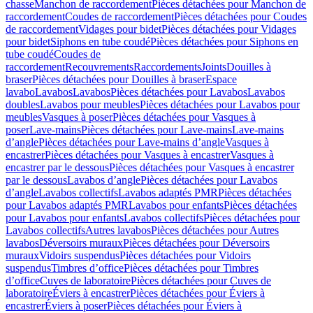
chasse
Manchon de raccordement
Pièces détachées pour Manchon de
raccordement
Coudes de raccordement
Pièces détachées pour Coudes
de raccordement
Vidages pour bidet
Pièces détachées pour Vidages
pour bidet
Siphons en tube coudé
Pièces détachées pour Siphons en
tube coudé
Coudes de
raccordement
Recouvrements
Raccordements
Joints
Douilles à
braser
Pièces détachées pour Douilles à braser
Espace
lavabo
Lavabos
Lavabos
Pièces détachées pour Lavabos
Lavabos
doubles
Lavabos pour meubles
Pièces détachées pour Lavabos pour
meubles
Vasques à poser
Pièces détachées pour Vasques à
poser
Lave-mains
Pièces détachées pour Lave-mains
Lave-mains
d’angle
Pièces détachées pour Lave-mains d’angle
Vasques à
encastrer
Pièces détachées pour Vasques à encastrer
Vasques à
encastrer par le dessous
Pièces détachées pour Vasques à encastrer
par le dessous
Lavabos d’angle
Pièces détachées pour Lavabos
d’angle
Lavabos collectifs
Lavabos adaptés PMR
Pièces détachées
pour Lavabos adaptés PMR
Lavabos pour enfants
Pièces détachées
pour Lavabos pour enfants
Lavabos collectifs
Pièces détachées pour
Lavabos collectifs
Autres lavabos
Pièces détachées pour Autres
lavabos
Déversoirs muraux
Pièces détachées pour Déversoirs
muraux
Vidoirs suspendus
Pièces détachées pour Vidoirs
suspendus
Timbres dʼoffice
Pièces détachées pour Timbres
dʼoffice
Cuves de laboratoire
Pièces détachées pour Cuves de
laboratoire
Éviers à encastrer
Pièces détachées pour Éviers à
encastrer
Éviers à poser
Pièces détachées pour Éviers à