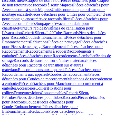
raccords filetés
Clapets de non retour
Pièces détachées pour Clapets
de non retour
Avec raccords à sertir Mapress
Pièces détachées pour
Avec raccords à sertir Mapress
Unités pour compteur d'eau pour
montage encastré
Pièces détachées pour Unités pour compteur d'eau
pour montage encastré
Avec raccords filetés
Pièces détachées pour
Avec raccords filetés
Soupapes d'évacuation d'air pour
chauffage
Purgeurs rapides
Systèmes de canalisation pour
l’évacuation
Geberit Silent-db20
Tubes
Raccords
Pièces détachées
pour Raccords
Coudes
Embranchements
Pièces détachées pour
Embranchements
Réductions
Pièces de nettoyage
Pièces détachées
pour Pièces de nettoyage
Raccordements
Pièces détachées pour
Raccordements
Raccordements à souder
Raccordements à
emboîter
Pièces détachées pour Raccordements à emboîter
Brides de
serrage
Raccords de transition sur d’autres matériaux
Pièces
détachées pour Raccords de transition sur d’autres
matériaux
Raccordements aux appareils
Pièces détachées pour
Raccordements aux appareils
Coudes de raccordement
Pièces
détachées pour Coudes de raccordement
Manchons de raccordement
à emboîter
Pièces détachées pour Manchons de raccordement à
emboîter
Accessoires
Colliers
Fixations pour
colliers
Fermetures
Joints
Consommables
Geberit Silent-
PP
Tubes
Pièces détachées pour Tubes
Raccords
Pièces détachées
pour Raccords
Coudes
Pièces détachées pour
Coudes
Embranchements
Pièces détachées pour
Embranchements
Réductions
Pièces détachées pour