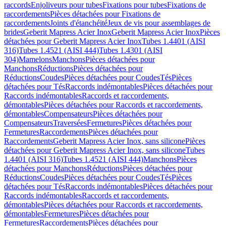
raccords
Enjoliveurs pour tubes
Fixations pour tubes
Fixations de
raccordements
Pièces détachées pour Fixations de
raccordements
Joints d'étanchéité
Jeux de vis pour assemblages de
brides
Geberit Mapress Acier Inox
Geberit Mapress Acier Inox
Pièces
détachées pour Geberit Mapress Acier Inox
Tubes 1.4401 (AISI
316)
Tubes 1.4521 (AISI 444)
Tubes 1.4301 (AISI
304)
Mamelons
Manchons
Pièces détachées pour
Manchons
Réductions
Pièces détachées pour
Réductions
Coudes
Pièces détachées pour Coudes
Tés
Pièces
détachées pour Tés
Raccords indémontables
Pièces détachées pour
Raccords indémontables
Raccords et raccordements,
démontables
Pièces détachées pour Raccords et raccordements,
démontables
Compensateurs
Pièces détachées pour
Compensateurs
Traversées
Fermetures
Pièces détachées pour
Fermetures
Raccordements
Pièces détachées pour
Raccordements
Geberit Mapress Acier Inox, sans silicone
Pièces
détachées pour Geberit Mapress Acier Inox, sans silicone
Tubes
1.4401 (AISI 316)
Tubes 1.4521 (AISI 444)
Manchons
Pièces
détachées pour Manchons
Réductions
Pièces détachées pour
Réductions
Coudes
Pièces détachées pour Coudes
Tés
Pièces
détachées pour Tés
Raccords indémontables
Pièces détachées pour
Raccords indémontables
Raccords et raccordements,
démontables
Pièces détachées pour Raccords et raccordements,
démontables
Fermetures
Pièces détachées pour
Fermetures
Raccordements
Pièces détachées pour