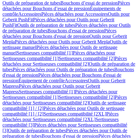
Outils de préparation de tubes
Bouchons d’essai de pression
Pièces
détachées pour Bouchons d’essai de pression
Équipements de
contrôle
Accessoires
Pièces détachées pour Accessoires
Outils pour
Geberit PushFit
Pièces détachées pour Outils pour Geberit
PushFit
Outils de préparation de tubes
Pièces détachées pour Outils
de préparation de tubes
Bouchons d'essai de pression
Pièces
détachées pour Bouchons d'essai de pression
Outils pour Geberit
Mepla
Pièces détachées pour Outils pour Geberit Mepla
Outils de
sertissage manuel
Pièces détachées pour Outils de sertissage
manuel
Sertisseuses compatibilité [1]
Pièces détachées pour
Sertisseuses compatibilité [1]
Sertisseuses compatibilité [2]
Pièces
détachées pour Sertisseuses compatibilité [2]
Outils de préparation de
tubes
Pièces détachées pour Outils de préparation de tubes
Bouchons
d'essai de pression
Pièces détachées pour Bouchons d'essai de
pression
Équipement de contrôle
Accessoires
Outils pour Geberit
Mapress
Pièces détachées pour Outils pour Geberit
Mapress
Sertisseuses compatibilité [1]
Pièces détachées pour
Sertisseuses compatibilité [1]
Sertisseuses compatibilité [2]
Pièces
détachées pour Sertisseuses compatibilité [2]
Outils de sertissage
compatibilité [1] / [2]
Pièces détachées pour Outils de sertissage
compatibilité [1] / [2]
Sertisseuses compatibilité [2XL]
Pièces
détachées pour Sertisseuses compatibilité [2XL]
Sertisseuses
compatibilité [3]
Pièces détachées pour Sertisseuses compatibilité
[3]
Outils de préparation de tubes
Pièces détachées pour Outils de
préparation de tubes
Bouchons d'essai de pression
Pièces détachées