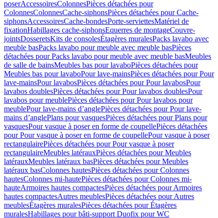
poser
Accessoires
Colonnes
Pièces détachées pour
Colonnes
Colonnes
Cache-siphons
Pièces détachées pour Cache-
siphons
Accessoires
Cache-bondes
Porte-serviettes
Matériel de
fixation
Habillages cache-siphons
Equerres de montage
Couvre-
joints
Dosserets
Kits de consoles
Étagères murales
Packs lavabo avec
meuble bas
Packs lavabo pour meuble avec meuble bas
Pièces
détachées pour Packs lavabo pour meuble avec meuble bas
Meubles
de salle de bains
Meubles bas pour lavabo
Pièces détachées pour
Meubles bas pour lavabo
Pour lave-mains
Pièces détachées pour Pour
lave-mains
Pour lavabos
Pièces détachées pour Pour lavabos
Pour
lavabos doubles
Pièces détachées pour Pour lavabos doubles
Pour
lavabos pour meuble
Pièces détachées pour Pour lavabos pour
meuble
Pour lave-mains d’angle
Pièces détachées pour Pour lave-
mains d’angle
Plans pour vasques
Pièces détachées pour Plans pour
vasques
Pour vasque à poser en forme de coupelle
Pièces détachées
pour Pour vasque à poser en forme de coupelle
Pour vasque à poser
rectangulaire
Pièces détachées pour Pour vasque à poser
rectangulaire
Meubles latéraux
Pièces détachées pour Meubles
latéraux
Meubles latéraux bas
Pièces détachées pour Meubles
latéraux bas
Colonnes hautes
Pièces détachées pour Colonnes
hautes
Colonnes mi-haute
Pièces détachées pour Colonnes mi-
haute
Armoires hautes compactes
Pièces détachées pour Armoires
hautes compactes
Autres meubles
Pièces détachées pour Autres
meubles
Étagères murales
Pièces détachées pour Étagères
murales
Habillages pour bâti-support Duofix pour WC