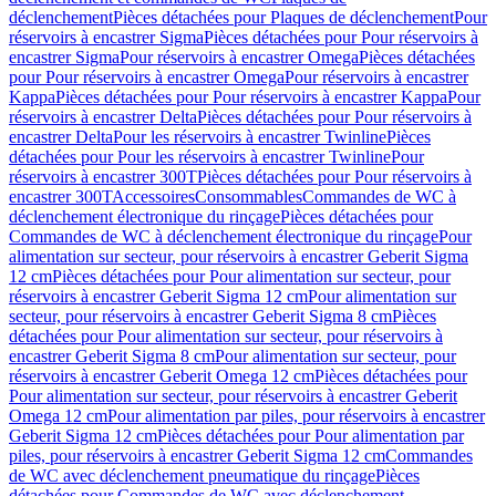
déclenchement
Pièces détachées pour Plaques de déclenchement
Pour
réservoirs à encastrer Sigma
Pièces détachées pour Pour réservoirs à
encastrer Sigma
Pour réservoirs à encastrer Omega
Pièces détachées
pour Pour réservoirs à encastrer Omega
Pour réservoirs à encastrer
Kappa
Pièces détachées pour Pour réservoirs à encastrer Kappa
Pour
réservoirs à encastrer Delta
Pièces détachées pour Pour réservoirs à
encastrer Delta
Pour les réservoirs à encastrer Twinline
Pièces
détachées pour Pour les réservoirs à encastrer Twinline
Pour
réservoirs à encastrer 300T
Pièces détachées pour Pour réservoirs à
encastrer 300T
Accessoires
Consommables
Commandes de WC à
déclenchement électronique du rinçage
Pièces détachées pour
Commandes de WC à déclenchement électronique du rinçage
Pour
alimentation sur secteur, pour réservoirs à encastrer Geberit Sigma
12 cm
Pièces détachées pour Pour alimentation sur secteur, pour
réservoirs à encastrer Geberit Sigma 12 cm
Pour alimentation sur
secteur, pour réservoirs à encastrer Geberit Sigma 8 cm
Pièces
détachées pour Pour alimentation sur secteur, pour réservoirs à
encastrer Geberit Sigma 8 cm
Pour alimentation sur secteur, pour
réservoirs à encastrer Geberit Omega 12 cm
Pièces détachées pour
Pour alimentation sur secteur, pour réservoirs à encastrer Geberit
Omega 12 cm
Pour alimentation par piles, pour réservoirs à encastrer
Geberit Sigma 12 cm
Pièces détachées pour Pour alimentation par
piles, pour réservoirs à encastrer Geberit Sigma 12 cm
Commandes
de WC avec déclenchement pneumatique du rinçage
Pièces
détachées pour Commandes de WC avec déclenchement