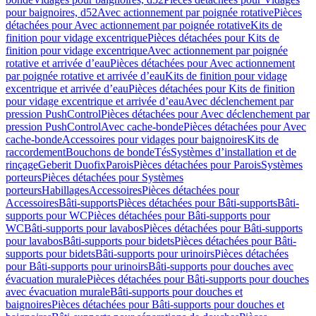
pour baignoires, d52
Avec actionnement par poignée rotative
Pièces
détachées pour Avec actionnement par poignée rotative
Kits de
finition pour vidage excentrique
Pièces détachées pour Kits de
finition pour vidage excentrique
Avec actionnement par poignée
rotative et arrivée d’eau
Pièces détachées pour Avec actionnement
par poignée rotative et arrivée d’eau
Kits de finition pour vidage
excentrique et arrivée d’eau
Pièces détachées pour Kits de finition
pour vidage excentrique et arrivée d’eau
Avec déclenchement par
pression PushControl
Pièces détachées pour Avec déclenchement par
pression PushControl
Avec cache-bonde
Pièces détachées pour Avec
cache-bonde
Accessoires pour vidages pour baignoires
Kits de
raccordement
Bouchons de bonde
Tés
Systèmes d’installation et de
rinçage
Geberit Duofix
Parois
Pièces détachées pour Parois
Systèmes
porteurs
Pièces détachées pour Systèmes
porteurs
Habillages
Accessoires
Pièces détachées pour
Accessoires
Bâti-supports
Pièces détachées pour Bâti-supports
Bâti-
supports pour WC
Pièces détachées pour Bâti-supports pour
WC
Bâti-supports pour lavabos
Pièces détachées pour Bâti-supports
pour lavabos
Bâti-supports pour bidets
Pièces détachées pour Bâti-
supports pour bidets
Bâti-supports pour urinoirs
Pièces détachées
pour Bâti-supports pour urinoirs
Bâti-supports pour douches avec
évacuation murale
Pièces détachées pour Bâti-supports pour douches
avec évacuation murale
Bâti-supports pour douches et
baignoires
Pièces détachées pour Bâti-supports pour douches et