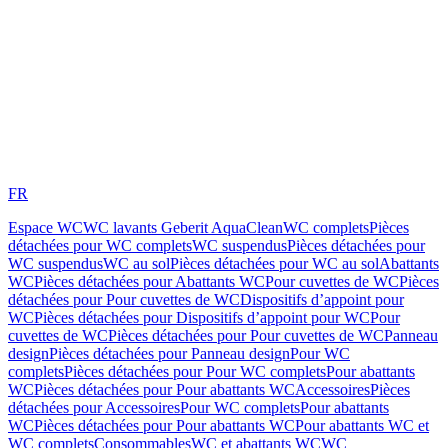
FR
Espace WC
WC lavants Geberit AquaClean
WC complets
Pièces
détachées pour WC complets
WC suspendus
Pièces détachées pour
WC suspendus
WC au sol
Pièces détachées pour WC au sol
Abattants
WC
Pièces détachées pour Abattants WC
Pour cuvettes de WC
Pièces
détachées pour Pour cuvettes de WC
Dispositifs d’appoint pour
WC
Pièces détachées pour Dispositifs d’appoint pour WC
Pour
cuvettes de WC
Pièces détachées pour Pour cuvettes de WC
Panneau
design
Pièces détachées pour Panneau design
Pour WC
complets
Pièces détachées pour Pour WC complets
Pour abattants
WC
Pièces détachées pour Pour abattants WC
Accessoires
Pièces
détachées pour Accessoires
Pour WC complets
Pour abattants
WC
Pièces détachées pour Pour abattants WC
Pour abattants WC et
WC complets
Consommables
WC et abattants WC
WC