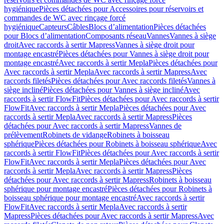
hygiénique
Pièces détachées pour Accessoires pour réservoirs et
commandes de WC avec rinçage forcé
hygiénique
Capteurs
Câbles
Blocs d’alimentation
Pièces détachées
pour Blocs d’alimentation
Composants réseau
Vannes
Vannes à siège
droit
Avec raccords à sertir Mapress
Vannes à siège droit pour
montage encastré
Pièces détachées pour Vannes à siège droit pour
montage encastré
Avec raccords à sertir Mepla
Pièces détachées pour
Avec raccords à sertir Mepla
Avec raccords à sertir Mapress
Avec
raccords filetés
Pièces détachées pour Avec raccords filetés
Vannes à
siège incliné
Pièces détachées pour Vannes à siège incliné
Avec
raccords à sertir FlowFit
Pièces détachées pour Avec raccords à sertir
FlowFit
Avec raccords à sertir Mepla
Pièces détachées pour Avec
raccords à sertir Mepla
Avec raccords à sertir Mapress
Pièces
détachées pour Avec raccords à sertir Mapress
Vannes de
prélèvement
Robinets de vidange
Robinets à boisseau
sphérique
Pièces détachées pour Robinets à boisseau sphérique
Avec
raccords à sertir FlowFit
Pièces détachées pour Avec raccords à sertir
FlowFit
Avec raccords à sertir Mepla
Pièces détachées pour Avec
raccords à sertir Mepla
Avec raccords à sertir Mapress
Pièces
détachées pour Avec raccords à sertir Mapress
Robinets à boisseau
sphérique pour montage encastré
Pièces détachées pour Robinets à
boisseau sphérique pour montage encastré
Avec raccords à sertir
FlowFit
Avec raccords à sertir Mepla
Avec raccords à sertir
Mapress
Pièces détachées pour Avec raccords à sertir Mapress
Avec