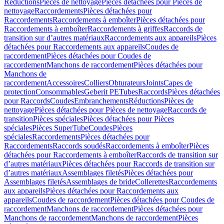
Réductions
Pièces de nettoyage
Pièces détachées pour Pièces de
nettoyage
Raccordements
Pièces détachées pour
Raccordements
Raccordements à emboîter
Pièces détachées pour
Raccordements à emboîter
Raccordements à griffes
Raccords de
transition sur d’autres matériaux
Raccordements aux appareils
Pièces
détachées pour Raccordements aux appareils
Coudes de
raccordement
Pièces détachées pour Coudes de
raccordement
Manchons de raccordement
Pièces détachées pour
Manchons de
raccordement
Accessoires
Colliers
Obturateurs
Joints
Capes de
protection
Consommables
Geberit PE
Tubes
Raccords
Pièces détachées
pour Raccords
Coudes
Embranchements
Réductions
Pièces de
nettoyage
Pièces détachées pour Pièces de nettoyage
Raccords de
transition
Pièces spéciales
Pièces détachées pour Pièces
spéciales
Pièces SuperTube
Coudes
Pièces
spéciales
Raccordements
Pièces détachées pour
Raccordements
Raccords soudés
Raccordements à emboîter
Pièces
détachées pour Raccordements à emboîter
Raccords de transition sur
d’autres matériaux
Pièces détachées pour Raccords de transition sur
d’autres matériaux
Assemblages filetés
Pièces détachées pour
Assemblages filetés
Assemblages de bride
Collerettes
Raccordements
aux appareils
Pièces détachées pour Raccordements aux
appareils
Coudes de raccordement
Pièces détachées pour Coudes de
raccordement
Manchons de raccordement
Pièces détachées pour
Manchons de raccordement
Manchons de raccordement
Pièces