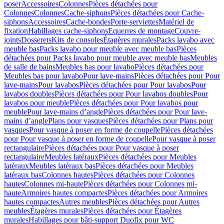
poser
Accessoires
Colonnes
Pièces détachées pour
Colonnes
Colonnes
Cache-siphons
Pièces détachées pour Cache-
siphons
Accessoires
Cache-bondes
Porte-serviettes
Matériel de
fixation
Habillages cache-siphons
Equerres de montage
Couvre-
joints
Dosserets
Kits de consoles
Étagères murales
Packs lavabo avec
meuble bas
Packs lavabo pour meuble avec meuble bas
Pièces
détachées pour Packs lavabo pour meuble avec meuble bas
Meubles
de salle de bains
Meubles bas pour lavabo
Pièces détachées pour
Meubles bas pour lavabo
Pour lave-mains
Pièces détachées pour Pour
lave-mains
Pour lavabos
Pièces détachées pour Pour lavabos
Pour
lavabos doubles
Pièces détachées pour Pour lavabos doubles
Pour
lavabos pour meuble
Pièces détachées pour Pour lavabos pour
meuble
Pour lave-mains d’angle
Pièces détachées pour Pour lave-
mains d’angle
Plans pour vasques
Pièces détachées pour Plans pour
vasques
Pour vasque à poser en forme de coupelle
Pièces détachées
pour Pour vasque à poser en forme de coupelle
Pour vasque à poser
rectangulaire
Pièces détachées pour Pour vasque à poser
rectangulaire
Meubles latéraux
Pièces détachées pour Meubles
latéraux
Meubles latéraux bas
Pièces détachées pour Meubles
latéraux bas
Colonnes hautes
Pièces détachées pour Colonnes
hautes
Colonnes mi-haute
Pièces détachées pour Colonnes mi-
haute
Armoires hautes compactes
Pièces détachées pour Armoires
hautes compactes
Autres meubles
Pièces détachées pour Autres
meubles
Étagères murales
Pièces détachées pour Étagères
murales
Habillages pour bâti-support Duofix pour WC