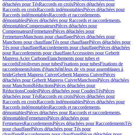
détachées pour Tés
Raccords en croix
Pièces détachées pour
Raccords en croix
Raccords indémontables
Pièces détachées pour
Raccords indémontables
Raccords et raccordements,
démontables
Pièces détachées pour Raccords et raccordements,
démontables
Compensateurs
Pièces détachées pour
Compensateurs
Fermetures
Pièces détachées pour
Fermetures
Manchons pour chauffage
Pièces détachées pour
Manchons pour chauffage
Tés pour chauffage
Pièces détachées pour
Tés pour chauffage
Raccordements pour chauffage
Pièces détachées
pour Raccordements pour chauffage
Accessoires pour Geberit
Mapress Acier Carbone
Etanchements pour tubes et
raccords
Enjoliveurs pour tubes
Fixations pour tubes
Fixations de
raccordements
Joints d'étanchéité
Jeux de vis pour assemblages à
bride
Geberit Mapress Cuivre
Geberit Mapress Cuivre
Pièces
détachées pour Geberit Mapress Cuivre
Manchons
Pièces détachées
pour Manchons
Réductions
Pièces détachées pour
Réductions
Coudes
Pièces détachées pour Coudes
Tés
Pièces
détachées pour Tés
Raccords en croix
Pièces détachées pour
Raccords en croix
Raccords indémontables
Pièces détachées pour
Raccords indémontables
Raccords et raccordements,
démontables
Pièces détachées pour Raccords et raccordements,
démontables
Fermetures
Pièces détachées pour
Fermetures
Raccordements
Pièces détachées pour Raccordements
Tés
pour chauffage
Pièces détachées pour Tés pour
chauffage
Raccordements pour chauffage
Pièces détachées pour