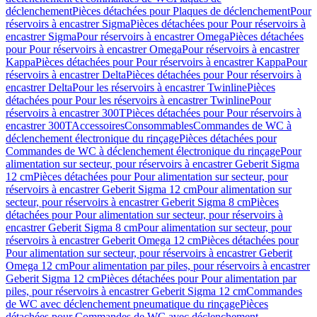
déclenchement
Pièces détachées pour Plaques de déclenchement
Pour
réservoirs à encastrer Sigma
Pièces détachées pour Pour réservoirs à
encastrer Sigma
Pour réservoirs à encastrer Omega
Pièces détachées
pour Pour réservoirs à encastrer Omega
Pour réservoirs à encastrer
Kappa
Pièces détachées pour Pour réservoirs à encastrer Kappa
Pour
réservoirs à encastrer Delta
Pièces détachées pour Pour réservoirs à
encastrer Delta
Pour les réservoirs à encastrer Twinline
Pièces
détachées pour Pour les réservoirs à encastrer Twinline
Pour
réservoirs à encastrer 300T
Pièces détachées pour Pour réservoirs à
encastrer 300T
Accessoires
Consommables
Commandes de WC à
déclenchement électronique du rinçage
Pièces détachées pour
Commandes de WC à déclenchement électronique du rinçage
Pour
alimentation sur secteur, pour réservoirs à encastrer Geberit Sigma
12 cm
Pièces détachées pour Pour alimentation sur secteur, pour
réservoirs à encastrer Geberit Sigma 12 cm
Pour alimentation sur
secteur, pour réservoirs à encastrer Geberit Sigma 8 cm
Pièces
détachées pour Pour alimentation sur secteur, pour réservoirs à
encastrer Geberit Sigma 8 cm
Pour alimentation sur secteur, pour
réservoirs à encastrer Geberit Omega 12 cm
Pièces détachées pour
Pour alimentation sur secteur, pour réservoirs à encastrer Geberit
Omega 12 cm
Pour alimentation par piles, pour réservoirs à encastrer
Geberit Sigma 12 cm
Pièces détachées pour Pour alimentation par
piles, pour réservoirs à encastrer Geberit Sigma 12 cm
Commandes
de WC avec déclenchement pneumatique du rinçage
Pièces
détachées pour Commandes de WC avec déclenchement