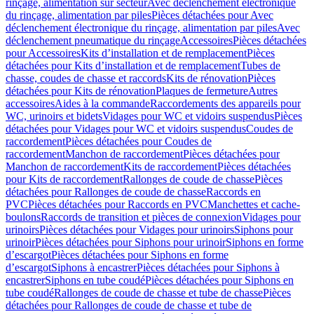
rinçage, alimentation sur secteur
Avec déclenchement électronique
du rinçage, alimentation par piles
Pièces détachées pour Avec
déclenchement électronique du rinçage, alimentation par piles
Avec
déclenchement pneumatique du rinçage
Accessoires
Pièces détachées
pour Accessoires
Kits d’installation et de remplacement
Pièces
détachées pour Kits d’installation et de remplacement
Tubes de
chasse, coudes de chasse et raccords
Kits de rénovation
Pièces
détachées pour Kits de rénovation
Plaques de fermeture
Autres
accessoires
Aides à la commande
Raccordements des appareils pour
WC, urinoirs et bidets
Vidages pour WC et vidoirs suspendus
Pièces
détachées pour Vidages pour WC et vidoirs suspendus
Coudes de
raccordement
Pièces détachées pour Coudes de
raccordement
Manchon de raccordement
Pièces détachées pour
Manchon de raccordement
Kits de raccordement
Pièces détachées
pour Kits de raccordement
Rallonges de coude de chasse
Pièces
détachées pour Rallonges de coude de chasse
Raccords en
PVC
Pièces détachées pour Raccords en PVC
Manchettes et cache-
boulons
Raccords de transition et pièces de connexion
Vidages pour
urinoirs
Pièces détachées pour Vidages pour urinoirs
Siphons pour
urinoir
Pièces détachées pour Siphons pour urinoir
Siphons en forme
d’escargot
Pièces détachées pour Siphons en forme
d’escargot
Siphons à encastrer
Pièces détachées pour Siphons à
encastrer
Siphons en tube coudé
Pièces détachées pour Siphons en
tube coudé
Rallonges de coude de chasse et tube de chasse
Pièces
détachées pour Rallonges de coude de chasse et tube de