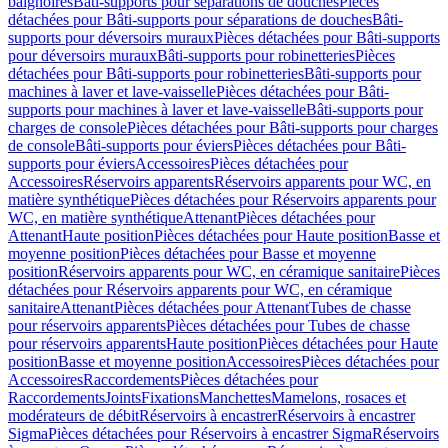
baignoires
Bâti-supports pour séparations de douches
Pièces
détachées pour Bâti-supports pour séparations de douches
Bâti-
supports pour déversoirs muraux
Pièces détachées pour Bâti-supports
pour déversoirs muraux
Bâti-supports pour robinetteries
Pièces
détachées pour Bâti-supports pour robinetteries
Bâti-supports pour
machines à laver et lave-vaisselle
Pièces détachées pour Bâti-
supports pour machines à laver et lave-vaisselle
Bâti-supports pour
charges de console
Pièces détachées pour Bâti-supports pour charges
de console
Bâti-supports pour éviers
Pièces détachées pour Bâti-
supports pour éviers
Accessoires
Pièces détachées pour
Accessoires
Réservoirs apparents
Réservoirs apparents pour WC, en
matière synthétique
Pièces détachées pour Réservoirs apparents pour
WC, en matière synthétique
Attenant
Pièces détachées pour
Attenant
Haute position
Pièces détachées pour Haute position
Basse et
moyenne position
Pièces détachées pour Basse et moyenne
position
Réservoirs apparents pour WC, en céramique sanitaire
Pièces
détachées pour Réservoirs apparents pour WC, en céramique
sanitaire
Attenant
Pièces détachées pour Attenant
Tubes de chasse
pour réservoirs apparents
Pièces détachées pour Tubes de chasse
pour réservoirs apparents
Haute position
Pièces détachées pour Haute
position
Basse et moyenne position
Accessoires
Pièces détachées pour
Accessoires
Raccordements
Pièces détachées pour
Raccordements
Joints
Fixations
Manchettes
Mamelons, rosaces et
modérateurs de débit
Réservoirs à encastrer
Réservoirs à encastrer
Sigma
Pièces détachées pour Réservoirs à encastrer Sigma
Réservoirs