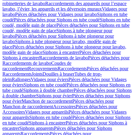
robinetteries de lavabo
Raccordements des appareils pour l’espace
lavabo, l’évier, les appareils et les déversoirs muraux
Vidages pour
lavabo
Pièces détachées pour Vidages pour lavabo
Siphons en tube
coudé
Pièces détachées pour Siphons en tube coudé
Siphons en tube
coudé, modèle gain de place
Pièces détachées pour Siphons en tube
coudé, modèle gain de place
Siphons à tube plongeur pour
lavabo
Pièces détachées pour Siphons à tube plongeur pour
lavabo
Siphons à tube plongeur pour lavabo, modèle gain de
place
Pièces détachées pour Siphons à tube plongeur pour lavabo,
modèle gain de place
Siphons à encastrer
Pièces détachées pour
Siphons à encastrer
Raccordements de lavabo
Pièces détachées pour
Raccordements de lavabo
Coudes de
raccordement
Recouvrements
Raccordements
Pièces détachées pour
Raccordements
Joints
Douilles à braser
Tubes de trop-
plein
Rallonges
Vidages pour éviers
Pièces détachées pour Vidages
pour éviers
Siphons en tube coudé
Pièces détachées pour Siphons en
tube coudé
Siphons à double chambre
Pièces détachées pour Siphons
à double chambre
Siphons pour évier
Pièces détachées pour Siphons
pour évier
Manchon de raccordement
Pièces détachées pour
Manchon de raccordement
Accessoires
Pièces détachées pour
Accessoires
Vidages pour appareils
Pièces détachées pour Vidages
pour appareils
Siphons en tube coudé
Pièces détachées pour Siphons
en tube coudé
Siphons à encastrer
Pièces détachées pour Siphons à
encastrer
Siphons apparents
Pièces détachées pour Siphons
apparents
Raccordements
Pièces détachées pour