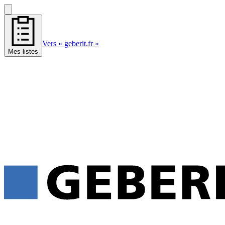
Vers « geberit.fr »
Mes listes