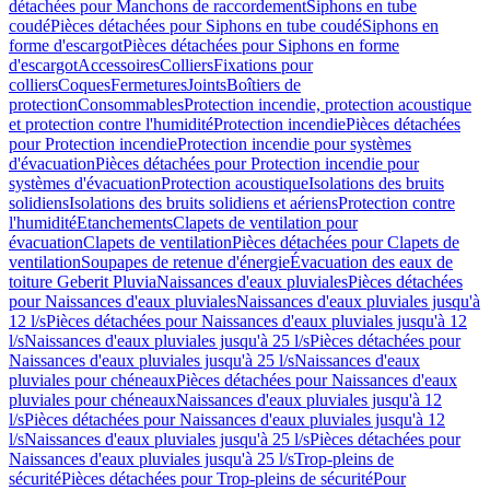
détachées pour Manchons de raccordement
Siphons en tube
coudé
Pièces détachées pour Siphons en tube coudé
Siphons en
forme d'escargot
Pièces détachées pour Siphons en forme
d'escargot
Accessoires
Colliers
Fixations pour
colliers
Coques
Fermetures
Joints
Boîtiers de
protection
Consommables
Protection incendie, protection acoustique
et protection contre l'humidité
Protection incendie
Pièces détachées
pour Protection incendie
Protection incendie pour systèmes
d'évacuation
Pièces détachées pour Protection incendie pour
systèmes d'évacuation
Protection acoustique
Isolations des bruits
solidiens
Isolations des bruits solidiens et aériens
Protection contre
l'humidité
Etanchements
Clapets de ventilation pour
évacuation
Clapets de ventilation
Pièces détachées pour Clapets de
ventilation
Soupapes de retenue d'énergie
Évacuation des eaux de
toiture Geberit Pluvia
Naissances d'eaux pluviales
Pièces détachées
pour Naissances d'eaux pluviales
Naissances d'eaux pluviales jusqu'à
12 l/s
Pièces détachées pour Naissances d'eaux pluviales jusqu'à 12
l/s
Naissances d'eaux pluviales jusqu'à 25 l/s
Pièces détachées pour
Naissances d'eaux pluviales jusqu'à 25 l/s
Naissances d'eaux
pluviales pour chéneaux
Pièces détachées pour Naissances d'eaux
pluviales pour chéneaux
Naissances d'eaux pluviales jusqu'à 12
l/s
Pièces détachées pour Naissances d'eaux pluviales jusqu'à 12
l/s
Naissances d'eaux pluviales jusqu'à 25 l/s
Pièces détachées pour
Naissances d'eaux pluviales jusqu'à 25 l/s
Trop-pleins de
sécurité
Pièces détachées pour Trop-pleins de sécurité
Pour