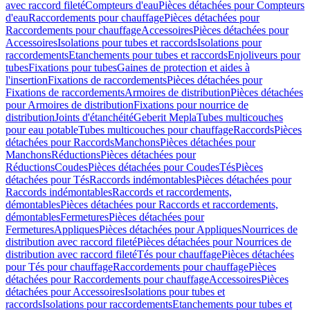
avec raccord fileté
Compteurs d'eau
Pièces détachées pour Compteurs
d'eau
Raccordements pour chauffage
Pièces détachées pour
Raccordements pour chauffage
Accessoires
Pièces détachées pour
Accessoires
Isolations pour tubes et raccords
Isolations pour
raccordements
Etanchements pour tubes et raccords
Enjoliveurs pour
tubes
Fixations pour tubes
Gaines de protection et aides à
l'insertion
Fixations de raccordements
Pièces détachées pour
Fixations de raccordements
Armoires de distribution
Pièces détachées
pour Armoires de distribution
Fixations pour nourrice de
distribution
Joints d'étanchéité
Geberit Mepla
Tubes multicouches
pour eau potable
Tubes multicouches pour chauffage
Raccords
Pièces
détachées pour Raccords
Manchons
Pièces détachées pour
Manchons
Réductions
Pièces détachées pour
Réductions
Coudes
Pièces détachées pour Coudes
Tés
Pièces
détachées pour Tés
Raccords indémontables
Pièces détachées pour
Raccords indémontables
Raccords et raccordements,
démontables
Pièces détachées pour Raccords et raccordements,
démontables
Fermetures
Pièces détachées pour
Fermetures
Appliques
Pièces détachées pour Appliques
Nourrices de
distribution avec raccord fileté
Pièces détachées pour Nourrices de
distribution avec raccord fileté
Tés pour chauffage
Pièces détachées
pour Tés pour chauffage
Raccordements pour chauffage
Pièces
détachées pour Raccordements pour chauffage
Accessoires
Pièces
détachées pour Accessoires
Isolations pour tubes et
raccords
Isolations pour raccordements
Etanchements pour tubes et