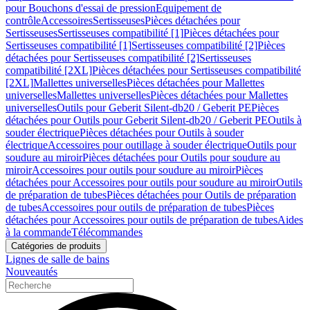
pour Bouchons d'essai de pression
Equipement de
contrôle
Accessoires
Sertisseuses
Pièces détachées pour
Sertisseuses
Sertisseuses compatibilité [1]
Pièces détachées pour
Sertisseuses compatibilité [1]
Sertisseuses compatibilité [2]
Pièces
détachées pour Sertisseuses compatibilité [2]
Sertisseuses
compatibilité [2XL]
Pièces détachées pour Sertisseuses compatibilité
[2XL]
Mallettes universelles
Pièces détachées pour Mallettes
universelles
Mallettes universelles
Pièces détachées pour Mallettes
universelles
Outils pour Geberit Silent-db20 / Geberit PE
Pièces
détachées pour Outils pour Geberit Silent-db20 / Geberit PE
Outils à
souder électrique
Pièces détachées pour Outils à souder
électrique
Accessoires pour outillage à souder électrique
Outils pour
soudure au miroir
Pièces détachées pour Outils pour soudure au
miroir
Accessoires pour outils pour soudure au miroir
Pièces
détachées pour Accessoires pour outils pour soudure au miroir
Outils
de préparation de tubes
Pièces détachées pour Outils de préparation
de tubes
Accessoires pour outils de préparation de tubes
Pièces
détachées pour Accessoires pour outils de préparation de tubes
Aides
à la commande
Télécommandes
Catégories de produits
Lignes de salle de bains
Nouveautés