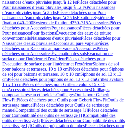
naissances d’eaux pluviales jusqu’à 12 l/s
Pièces détachées pour
Pour naissances d’eaux pluviales jusqu’à 12 l/s
Pour naissances
d’eaux pluviales jusqu’à 25 l/s
Pièces détachées pour Pour
naissances d’eaux pluviales jusqu’à 25 l/s
Fixations
Système de
fixation d40–200
Système de fixation d250–315
Accessoires
Pièces
détachées pour Accessoires
Pour naissances
Pièces détachées pour
Pour naissances
Pour fixations
Évacuation des eaux de toiture
conventionnelle
Naissances d'eaux pluviales
Pièces détachées pour
Naissances d'eaux pluviales
Raccords au pare-vapeur
Pièces
détachées pour Raccords au pare-vapeur
Accessoires
Pièces
détachées pour Accessoires
Évacuation des sols
Evacuation de
surface pour l'intérieur et l'extérieur
Pièces détachées pour
Evacuation de surface pour l'intérieur et l'extérieur
Siphons de sol
pour balcons et terrasses, 10 x 10 cm
Pièces détachées pour Siphons
de sol pour balcons et terrasses, 10 x 10 cm
Siphons de sol 13 x 13
cm
Pièces détachées pour Siphons de sol 13 x 13 cm
Grilles-avaloirs
15 x 15 cm
Pièces détachées pour Grilles-avaloirs 15 x 15
cm
Accessoires
Pièces détachées pour Accessoires
Outillages,
composants réseau et logiciels
Outillages
Outils pour Geberit
FlowFit
Pièces détachées pour Outils pour Geberit FlowFit
Outils de
sertissage manuel
Pièces détachées pour Outils de sertissage
manuel
Compatibilité des outils de sertissage [1]
Pièces détachées
pour Compatibilité des outils de sertissage [1]
Compatibilité des
outils de sertissage [2]
Pièces détachées pour Compatibilité des outils
de sertissage [2]
Outils de préparation de tubes
Pièces détachées pour