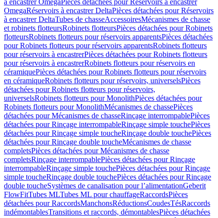
à encastrer Omega
Pièces détachées pour Réservoirs à encastrer
Omega
Réservoirs à encastrer Delta
Pièces détachées pour Réservoirs
à encastrer Delta
Tubes de chasse
Accessoires
Mécanismes de chasse
et robinets flotteurs
Robinets flotteurs
Pièces détachées pour Robinets
flotteurs
Robinets flotteurs pour réservoirs apparents
Pièces détachées
pour Robinets flotteurs pour réservoirs apparents
Robinets flotteurs
pour réservoirs à encastrer
Pièces détachées pour Robinets flotteurs
pour réservoirs à encastrer
Robinets flotteurs pour réservoirs en
céramique
Pièces détachées pour Robinets flotteurs pour réservoirs
en céramique
Robinets flotteurs pour réservoirs, universels
Pièces
détachées pour Robinets flotteurs pour réservoirs,
universels
Robinets flotteurs pour Monolith
Pièces détachées pour
Robinets flotteurs pour Monolith
Mécanismes de chasse
Pièces
détachées pour Mécanismes de chasse
Rinçage interrompable
Pièces
détachées pour Rinçage interrompable
Rinçage simple touche
Pièces
détachées pour Rinçage simple touche
Rinçage double touche
Pièces
détachées pour Rinçage double touche
Mécanismes de chasse
complets
Pièces détachées pour Mécanismes de chasse
complets
Rinçage interrompable
Pièces détachées pour Rinçage
interrompable
Rinçage simple touche
Pièces détachées pour Rinçage
simple touche
Rinçage double touche
Pièces détachées pour Rinçage
double touche
Systèmes de canalisation pour l’alimentation
Geberit
FlowFit
Tubes ML
Tubes ML pour chauffage
Raccords
Pièces
détachées pour Raccords
Manchons
Réductions
Coudes
Tés
Raccords
indémontables
Transitions et raccords, démontables
Pièces détachées