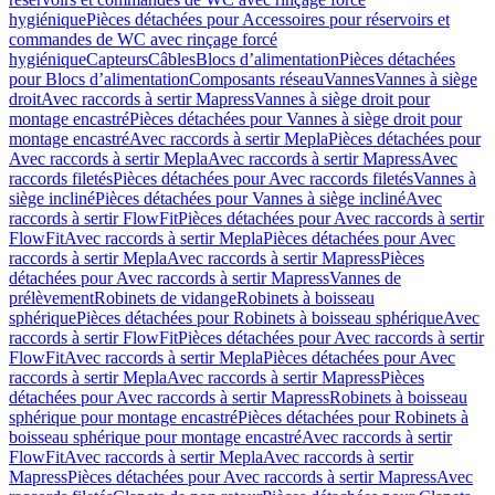
hygiénique
Pièces détachées pour Accessoires pour réservoirs et
commandes de WC avec rinçage forcé
hygiénique
Capteurs
Câbles
Blocs d’alimentation
Pièces détachées
pour Blocs d’alimentation
Composants réseau
Vannes
Vannes à siège
droit
Avec raccords à sertir Mapress
Vannes à siège droit pour
montage encastré
Pièces détachées pour Vannes à siège droit pour
montage encastré
Avec raccords à sertir Mepla
Pièces détachées pour
Avec raccords à sertir Mepla
Avec raccords à sertir Mapress
Avec
raccords filetés
Pièces détachées pour Avec raccords filetés
Vannes à
siège incliné
Pièces détachées pour Vannes à siège incliné
Avec
raccords à sertir FlowFit
Pièces détachées pour Avec raccords à sertir
FlowFit
Avec raccords à sertir Mepla
Pièces détachées pour Avec
raccords à sertir Mepla
Avec raccords à sertir Mapress
Pièces
détachées pour Avec raccords à sertir Mapress
Vannes de
prélèvement
Robinets de vidange
Robinets à boisseau
sphérique
Pièces détachées pour Robinets à boisseau sphérique
Avec
raccords à sertir FlowFit
Pièces détachées pour Avec raccords à sertir
FlowFit
Avec raccords à sertir Mepla
Pièces détachées pour Avec
raccords à sertir Mepla
Avec raccords à sertir Mapress
Pièces
détachées pour Avec raccords à sertir Mapress
Robinets à boisseau
sphérique pour montage encastré
Pièces détachées pour Robinets à
boisseau sphérique pour montage encastré
Avec raccords à sertir
FlowFit
Avec raccords à sertir Mepla
Avec raccords à sertir
Mapress
Pièces détachées pour Avec raccords à sertir Mapress
Avec