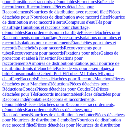
pour Transitions et raccords, démontables
Fermetures
Boîtes de
raccordement
Raccordements
Pièces détachées pour
Raccordements
Nourrices de distribution avec raccord fileté
Pièces
détachées pour Nourrices de distribution avec raccord fileté
Nourrice
de distribution avec raccord à sertir
Compteurs d'eau
Tés pour
chauffage
Transitions et raccords pour chauffage,
démontables
Raccordements pour chauffage
Pièces détachées pour
Raccordements pour chauffage
Accessoires
Isolations pour tubes et
raccords
Isolations pour raccordements
Étanchéités pour tubes et
raccords
Étanchéités pour raccords
Recouvrements pour
tubes
Recouvrement pour raccords
Fixations pour tubes
Gaines de
protection et aides à l'insertion
Fixations pour
raccordements
Armoires de distribution
Fixations pour nourrice de
distribution
Joints d’étanchéité
Packs de vis pour assemblages à
bride
Consommables
Geberit PushFit
Tubes ML
Tubes ML pour
chauffage
Raccords
Pièces détachées pour Raccords
Manchons
Pièces
détachées pour Manchons
Réductions
Pièces détachées pour
Réductions
Coudes
Pièces détachées pour Coudes
Tés
Pièces
détachées pour Tés
Raccords indémontables
Pièces détachées pour
Raccords indémontables
Raccords et raccordements,
démontables
Pièces détachées pour Raccords et raccordements,
démontables
Raccordements
Pièces détachées pour
Raccordements
Nourrices de distribution à emboîter
Pièces détachées
pour Nourrices de distribution à emboîter
Nourrices de distribution
avec raccord fileté
Pièces détachées pour Nourrices de distribution