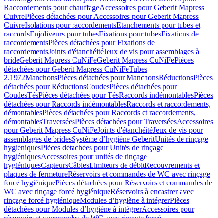
Raccordements pour chauffage
Accessoires pour Geberit Mapress
Cuivre
Pièces détachées pour Accessoires pour Geberit Mapress
Cuivre
Isolations pour raccordements
Etanchements pour tubes et
raccords
Enjoliveurs pour tubes
Fixations pour tubes
Fixations de
raccordements
Pièces détachées pour Fixations de
raccordements
Joints d'étanchéité
Jeux de vis pour assemblages à
bride
Geberit Mapress CuNiFe
Geberit Mapress CuNiFe
Pièces
détachées pour Geberit Mapress CuNiFe
Tubes
2.1972
Manchons
Pièces détachées pour Manchons
Réductions
Pièces
détachées pour Réductions
Coudes
Pièces détachées pour
Coudes
Tés
Pièces détachées pour Tés
Raccords indémontables
Pièces
détachées pour Raccords indémontables
Raccords et raccordements,
démontables
Pièces détachées pour Raccords et raccordements,
démontables
Traversées
Pièces détachées pour Traversées
Accessoires
pour Geberit Mapress CuNiFe
Joints d'étanchéité
Jeux de vis pour
assemblages de brides
Système d’hygiène Geberit
Unités de rinçage
hygiéniques
Pièces détachées pour Unités de rinçage
hygiéniques
Accessoires pour unités de rinçage
hygiéniques
Capteurs
Câbles
Limiteurs de débit
Recouvrements et
plaques de fermeture
Réservoirs et commandes de WC avec rinçage
forcé hygiénique
Pièces détachées pour Réservoirs et commandes de
WC avec rinçage forcé hygiénique
Réservoirs à encastrer avec
rinçage forcé hygiénique
Modules d’hygiène à intégrer
Pièces
détachées pour Modules d’hygiène à intégrer
Accessoires pour
réservoirs et commandes de WC avec rinçage forcé