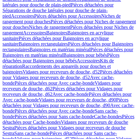
latérales pour douche de plain-pied
Pièces détachées pour
Séparations de douche latérales pour douche de plain-
pied
Accessoires
Pièces détachées pour Accessoires
Niches de
rangement pour douches
Pièces détachées pour Niches de rangement
pour douches
Niches de rangement
Pièces détachées pour Niches de
rangement
Accessoires
Baignoires
Baignoires en acrylique
sanitaire
Pièces détachées pour Baignoires en acrylique
sanitaire
Baignoires rectangulaires
Pièces détachées pour Baignoires
rectangulaires
Baignoires en matériau minéral
Pièces détachées pour
Baignoires en matériau minéral
Baignoires pour bébés
Pièces
détachées pour Baignoires pour bébés
Accessoires
Kits de
réparation
Raccordements des appareils pour douches et
baignoires
Vidages pour receveurs de douche, d52
Pièces détachées
pour Vidages pour receveurs de douche, d52
Avec cache-
bonde
Pièces détachées pour Avec cache-bonde
Vidages pour
receveurs de douche, d62
Pièces détachées pour Vidages pour
receveurs de douche, d62
Avec cache-bonde
Pièces détachées pour
Avec cache-bonde
Vidages pour receveurs de douche, d90
Pièces
détachées pour Vidages pour receveurs de douche, d90
Avec cache-
bonde
Pièces détachées pour Avec cache-bonde
Sans cache-
bonde
Pièces détachées pour Sans cache-bonde
Cache-bondes
Pièces
détachées pour Cache-bondes
Vidages pour receveurs de douche
Sestra
Pièces détachées pour Vidages pour receveurs de douche
Sestra
Sans cache-bonde
Pièces détachées pour Sans cache-
bonde
Vidages pour baignoires, d52
Pièces détachées pour Vidages