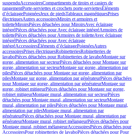
suspendu
Accessoires
Compartiments de tiroirs et casiers de
rangement
Porte-serviettes et crochets porte-serviettes
Éléments
d’éclairage
Poignées
Jeux de pieds
Tableaux magnétiques
Prises
électriques
Autres accessoires
Miroirs et armoires et
toilette
Miroirs
Pièces détachées pour Miroirs
Avec éclairage
intégré
Pièces détachées pour Avec éclairage intégré
Armoires de
toilette
Pièces détachées pour Armoires de toilette
Avec éclairage
intégré
Pièces détachées pour Avec éclairage
intégré
Accessoires
Éléments d’éclairage
Poignées
Autres
accessoires
Prises électriques
Robinetteries
Robinetteries de
lavabo
Pièces détachées pour Robinetteries de lavabo
Montage sur
gorge, alimentation sur secteur
Pièces détachées pour Montage sur
gorge, alimentation sur secteur
Montage sur gorge, alimentation par
piles
Pièces détachées pour Montage sur gorge, alimentation par
piles
Montage sur gorge, alimentation par générateur
Pièces détachées
pour Montage sur gorge, alimentation par générateur
Montage sur
gorge, robinet mitigeur
Pièces détachées pour Montage sur gorge,
robinet mitigeur
Montage mural, alimentation sur secteur
Pièces
détachées pour Montage mural, alimentation sur secteur
Montage
mural, alimentation par piles
Pièces détachées pour Montage mural,
alimentation par piles
Montage mural, alimentation par
générateur
Pièces détachées pour Montage mural, alimentation par
générateur
Montage mural, robinet mélangeur
Pièces détachées pour
Montage mural, robinet mélangeur
Accessoires
Pièces détachées pour
Accessoires
Pour robinetteries de lavabo
Pièces détachées pour Pour