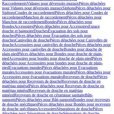
Raccordements
Vidages pour déversoirs muraux
Pièces détachées
pour Vidages pour déversoirs muraux
Siphons
Pièces détachées pour
Siphons
Coudes de raccordement
Pièces détachées pour Coudes de
raccordement
Manchon de raccordement
Pièces détachées pour
Manchon de raccordement
Bondes
Pièces détachées pour
Bondes
Accessoires
Pièces détachées pour Accessoires
Espace
douche et baignoire
Douches
Évacuation des sols pour
douches
Pièces détachées pour Évacuation des sols pour
douches
Canivelles de douche
Pièces détachées pour Canivelles de
douche
Accessoires pour canivelles de douche
Pièces détachées pour
Accessoires pour canivelles de douche
Bondes pour douche de
plain-pied
Pièces détachées pour Bondes pour douche de plain-
pied
Accessoires pour bondes pour douche de plain-pied
Pièces
détachées pour Accessoires pour bondes pour douche de plain-
pied
Evacuations murales
Pièces détachées pour Evacuations
murales
Accessoires pour évacuations murales
Pièces détachées pour
Accessoires pour évacuations murales
Receveurs de douche
Pièces
détachées pour Receveurs de douche
Receveurs de douche en
matériau minéral
Pièces détachées pour Receveurs de douche en
matériau minéral
Receveurs de douche en matériau
minéral
Receveurs de douche en céramique sanitaire
Bâti-
supports
Pièces détachées pour Bâti-supports
Bondes pour receveurs
de douche spécifiques
Pièces détachées pour Bondes pour receveurs
de douche spécifiques
Accessoires
Séparations de douche
Pièces
détachées pour Séparations de douche
Séparations de douche