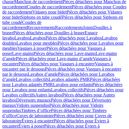
chasse
Manchon de raccordement
Pièces détachées pour Manchon de
raccordement
Coudes de raccordement
Pièces détachées pour Coudes
de raccordement
Vidages pour bidet
Pièces détachées pour Vidages
pour bidet
Siphons en tube coudé
Pièces détachées pour Siphons en
tube coudé
Coudes de
raccordement
Recouvrements
Raccordements
Joints
Douilles à
braser
Pièces détachées pour Douilles à braser
Espace
lavabo
Lavabos
Lavabos
Pièces détachées pour Lavabos
Lavabos
doubles
Lavabos pour meubles
Pièces détachées pour Lavabos pour
meubles
Vasques à poser
Pièces détachées pour Vasques à
poser
Lave-mains
Pièces détachées pour Lave-mains
Lave-mains
d’angle
Pièces détachées pour Lave-mains d’angle
Vasques à
encastrer
Pièces détachées pour Vasques à encastrer
Vasques à
encastrer par le dessous
Pièces détachées pour Vasques à encastrer
par le dessous
Lavabos d’angle
Pièces détachées pour Lavabos
d’angle
Lavabos collectifs
Lavabos adaptés PMR
Pièces détachées
pour Lavabos adaptés PMR
Lavabos pour enfants
Pièces détachées
pour Lavabos pour enfants
Lavabos collectifs
Pièces détachées pour
Lavabos collectifs
Autres lavabos
Pièces détachées pour Autres
lavabos
Déversoirs muraux
Pièces détachées pour Déversoirs
muraux
Vidoirs suspendus
Pièces détachées pour Vidoirs
suspendus
Timbres dʼoffice
Pièces détachées pour Timbres
dʼoffice
Cuves de laboratoire
Pièces détachées pour Cuves de
laboratoire
Éviers à encastrer
Pièces détachées pour Éviers à
encastrer
Éviers à poser
Pièces détachées pour Éviers à