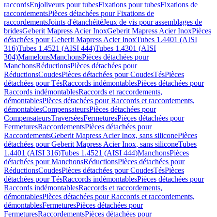
raccords
Enjoliveurs pour tubes
Fixations pour tubes
Fixations de
raccordements
Pièces détachées pour Fixations de
raccordements
Joints d'étanchéité
Jeux de vis pour assemblages de
brides
Geberit Mapress Acier Inox
Geberit Mapress Acier Inox
Pièces
détachées pour Geberit Mapress Acier Inox
Tubes 1.4401 (AISI
316)
Tubes 1.4521 (AISI 444)
Tubes 1.4301 (AISI
304)
Mamelons
Manchons
Pièces détachées pour
Manchons
Réductions
Pièces détachées pour
Réductions
Coudes
Pièces détachées pour Coudes
Tés
Pièces
détachées pour Tés
Raccords indémontables
Pièces détachées pour
Raccords indémontables
Raccords et raccordements,
démontables
Pièces détachées pour Raccords et raccordements,
démontables
Compensateurs
Pièces détachées pour
Compensateurs
Traversées
Fermetures
Pièces détachées pour
Fermetures
Raccordements
Pièces détachées pour
Raccordements
Geberit Mapress Acier Inox, sans silicone
Pièces
détachées pour Geberit Mapress Acier Inox, sans silicone
Tubes
1.4401 (AISI 316)
Tubes 1.4521 (AISI 444)
Manchons
Pièces
détachées pour Manchons
Réductions
Pièces détachées pour
Réductions
Coudes
Pièces détachées pour Coudes
Tés
Pièces
détachées pour Tés
Raccords indémontables
Pièces détachées pour
Raccords indémontables
Raccords et raccordements,
démontables
Pièces détachées pour Raccords et raccordements,
démontables
Fermetures
Pièces détachées pour
Fermetures
Raccordements
Pièces détachées pour