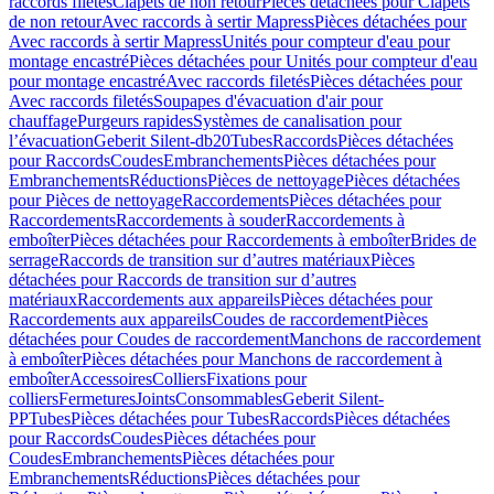
raccords filetés
Clapets de non retour
Pièces détachées pour Clapets
de non retour
Avec raccords à sertir Mapress
Pièces détachées pour
Avec raccords à sertir Mapress
Unités pour compteur d'eau pour
montage encastré
Pièces détachées pour Unités pour compteur d'eau
pour montage encastré
Avec raccords filetés
Pièces détachées pour
Avec raccords filetés
Soupapes d'évacuation d'air pour
chauffage
Purgeurs rapides
Systèmes de canalisation pour
l’évacuation
Geberit Silent-db20
Tubes
Raccords
Pièces détachées
pour Raccords
Coudes
Embranchements
Pièces détachées pour
Embranchements
Réductions
Pièces de nettoyage
Pièces détachées
pour Pièces de nettoyage
Raccordements
Pièces détachées pour
Raccordements
Raccordements à souder
Raccordements à
emboîter
Pièces détachées pour Raccordements à emboîter
Brides de
serrage
Raccords de transition sur d’autres matériaux
Pièces
détachées pour Raccords de transition sur d’autres
matériaux
Raccordements aux appareils
Pièces détachées pour
Raccordements aux appareils
Coudes de raccordement
Pièces
détachées pour Coudes de raccordement
Manchons de raccordement
à emboîter
Pièces détachées pour Manchons de raccordement à
emboîter
Accessoires
Colliers
Fixations pour
colliers
Fermetures
Joints
Consommables
Geberit Silent-
PP
Tubes
Pièces détachées pour Tubes
Raccords
Pièces détachées
pour Raccords
Coudes
Pièces détachées pour
Coudes
Embranchements
Pièces détachées pour
Embranchements
Réductions
Pièces détachées pour