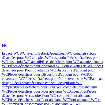
FR
Espace WC
WC lavants Geberit AquaClean
WC complets
Pièces
détachées pour WC complets
WC suspendus
Pièces détachées pour
WC suspendus
WC au sol
Pièces détachées pour WC au sol
Abattants
WC
Pièces détachées pour Abattants WC
Pour cuvettes de WC
Pièces
détachées pour Pour cuvettes de WC
Dispositifs d’appoint pour
WC
Pièces détachées pour Dispositifs d’appoint pour WC
Pour
cuvettes de WC
Pièces détachées pour Pour cuvettes de WC
Panneau
design
Pièces détachées pour Panneau design
Pour WC
complets
Pièces détachées pour Pour WC complets
Pour abattants
WC
Pièces détachées pour Pour abattants WC
Accessoires
Pièces
détachées pour Accessoires
Pour WC complets
Pour abattants
WC
Pièces détachées pour Pour abattants WC
Pour abattants WC et
WC complets
Consommables
WC et abattants WC
WC