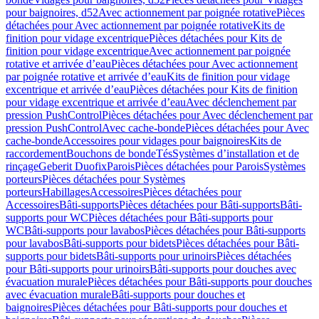
pour baignoires, d52
Avec actionnement par poignée rotative
Pièces
détachées pour Avec actionnement par poignée rotative
Kits de
finition pour vidage excentrique
Pièces détachées pour Kits de
finition pour vidage excentrique
Avec actionnement par poignée
rotative et arrivée d’eau
Pièces détachées pour Avec actionnement
par poignée rotative et arrivée d’eau
Kits de finition pour vidage
excentrique et arrivée d’eau
Pièces détachées pour Kits de finition
pour vidage excentrique et arrivée d’eau
Avec déclenchement par
pression PushControl
Pièces détachées pour Avec déclenchement par
pression PushControl
Avec cache-bonde
Pièces détachées pour Avec
cache-bonde
Accessoires pour vidages pour baignoires
Kits de
raccordement
Bouchons de bonde
Tés
Systèmes d’installation et de
rinçage
Geberit Duofix
Parois
Pièces détachées pour Parois
Systèmes
porteurs
Pièces détachées pour Systèmes
porteurs
Habillages
Accessoires
Pièces détachées pour
Accessoires
Bâti-supports
Pièces détachées pour Bâti-supports
Bâti-
supports pour WC
Pièces détachées pour Bâti-supports pour
WC
Bâti-supports pour lavabos
Pièces détachées pour Bâti-supports
pour lavabos
Bâti-supports pour bidets
Pièces détachées pour Bâti-
supports pour bidets
Bâti-supports pour urinoirs
Pièces détachées
pour Bâti-supports pour urinoirs
Bâti-supports pour douches avec
évacuation murale
Pièces détachées pour Bâti-supports pour douches
avec évacuation murale
Bâti-supports pour douches et
baignoires
Pièces détachées pour Bâti-supports pour douches et