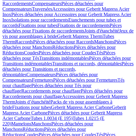
Raccordements
Compensateurs
Pièces détachées pour
Compensateurs
Traversées
Accessoires pour Geberit Mapress Acier
Inox
Pièces détachées pour Accessoires pour Geberit Mapress Acier
Inox
Isolations pour raccordements
Etanchements pour tubes et
raccords
Fixations pour tubes
Fixations de raccordements
Pièces
détachées pour Fixations de raccordements
Joints d'étanchéité
Jeux de
vis pour assemblages à bride
Geberit Mapress Therm
Tubes
Therm
Raccords
Pièces détachées pour Raccords
Manchons
Pièces
détachées pour Manchons
Réductions
Pièces détachées pour
Réductions
Coudes
Pièces détachées pour Coudes
Tés
Pièces
détachées pour Tés
Transitions indémontables
Pièces détachées pour
Transitions indémontables
Transitions et raccords, démontables
Pièces
détachées pour Transitions et raccords,
démontables
Compensateurs
Pièces détachées pour
Compensateurs
Fermetures
Pièces détachées pour Fermetures
Tés
pour chauffage
Pièces détachées pour Tés pour
chauffage
Raccordements pour chauffage
Pièces détachées pour
Raccordements pour chauffage
Accessoires pour Geberit Mapress
Therm
Joints d’étanchéité
Packs de vis pour assemblages à
bride
Fixations pour tubes
Geberit Mapress Acier Carbone
Geberit
Mapress Acier Carbone
Pièces détachées pour Geberit Mapress
Acier Carbone
Tubes 1.0034 (E 195)
Tubes 1.0215 (E
220)
Mamelons
Manchons
Pièces détachées pour
Manchons
Réductions
Pièces détachées pour
Réductions
Coudes
Pièces détachées pour Coudes
Tés
Pièces