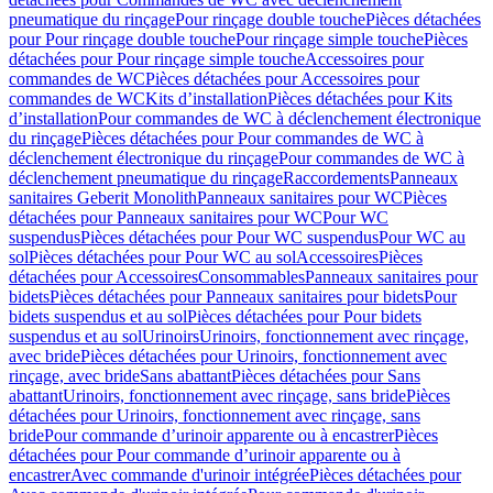
pneumatique du rinçage
Pour rinçage double touche
Pièces détachées
pour Pour rinçage double touche
Pour rinçage simple touche
Pièces
détachées pour Pour rinçage simple touche
Accessoires pour
commandes de WC
Pièces détachées pour Accessoires pour
commandes de WC
Kits d’installation
Pièces détachées pour Kits
d’installation
Pour commandes de WC à déclenchement électronique
du rinçage
Pièces détachées pour Pour commandes de WC à
déclenchement électronique du rinçage
Pour commandes de WC à
déclenchement pneumatique du rinçage
Raccordements
Panneaux
sanitaires Geberit Monolith
Panneaux sanitaires pour WC
Pièces
détachées pour Panneaux sanitaires pour WC
Pour WC
suspendus
Pièces détachées pour Pour WC suspendus
Pour WC au
sol
Pièces détachées pour Pour WC au sol
Accessoires
Pièces
détachées pour Accessoires
Consommables
Panneaux sanitaires pour
bidets
Pièces détachées pour Panneaux sanitaires pour bidets
Pour
bidets suspendus et au sol
Pièces détachées pour Pour bidets
suspendus et au sol
Urinoirs
Urinoirs, fonctionnement avec rinçage,
avec bride
Pièces détachées pour Urinoirs, fonctionnement avec
rinçage, avec bride
Sans abattant
Pièces détachées pour Sans
abattant
Urinoirs, fonctionnement avec rinçage, sans bride
Pièces
détachées pour Urinoirs, fonctionnement avec rinçage, sans
bride
Pour commande d’urinoir apparente ou à encastrer
Pièces
détachées pour Pour commande d’urinoir apparente ou à
encastrer
Avec commande d'urinoir intégrée
Pièces détachées pour