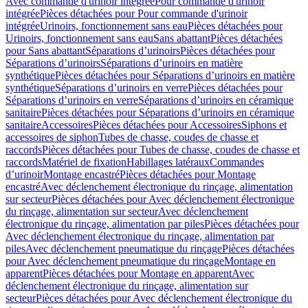
Avec commande d'urinoir intégrée
Pour commande d'urinoir
intégrée
Pièces détachées pour Pour commande d'urinoir
intégrée
Urinoirs, fonctionnement sans eau
Pièces détachées pour
Urinoirs, fonctionnement sans eau
Sans abattant
Pièces détachées
pour Sans abattant
Séparations d’urinoirs
Pièces détachées pour
Séparations d’urinoirs
Séparations d’urinoirs en matière
synthétique
Pièces détachées pour Séparations d’urinoirs en matière
synthétique
Séparations d’urinoirs en verre
Pièces détachées pour
Séparations d’urinoirs en verre
Séparations d’urinoirs en céramique
sanitaire
Pièces détachées pour Séparations d’urinoirs en céramique
sanitaire
Accessoires
Pièces détachées pour Accessoires
Siphons et
accessoires de siphon
Tubes de chasse, coudes de chasse et
raccords
Pièces détachées pour Tubes de chasse, coudes de chasse et
raccords
Matériel de fixation
Habillages latéraux
Commandes
dʼurinoir
Montage encastré
Pièces détachées pour Montage
encastré
Avec déclenchement électronique du rinçage, alimentation
sur secteur
Pièces détachées pour Avec déclenchement électronique
du rinçage, alimentation sur secteur
Avec déclenchement
électronique du rinçage, alimentation par piles
Pièces détachées pour
Avec déclenchement électronique du rinçage, alimentation par
piles
Avec déclenchement pneumatique du rinçage
Pièces détachées
pour Avec déclenchement pneumatique du rinçage
Montage en
apparent
Pièces détachées pour Montage en apparent
Avec
déclenchement électronique du rinçage, alimentation sur
secteur
Pièces détachées pour Avec déclenchement électronique du