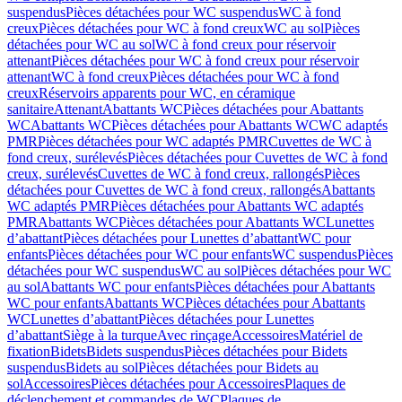
suspendus
Pièces détachées pour WC suspendus
WC à fond
creux
Pièces détachées pour WC à fond creux
WC au sol
Pièces
détachées pour WC au sol
WC à fond creux pour réservoir
attenant
Pièces détachées pour WC à fond creux pour réservoir
attenant
WC à fond creux
Pièces détachées pour WC à fond
creux
Réservoirs apparents pour WC, en céramique
sanitaire
Attenant
Abattants WC
Pièces détachées pour Abattants
WC
Abattants WC
Pièces détachées pour Abattants WC
WC adaptés
PMR
Pièces détachées pour WC adaptés PMR
Cuvettes de WC à
fond creux, surélevés
Pièces détachées pour Cuvettes de WC à fond
creux, surélevés
Cuvettes de WC à fond creux, rallongés
Pièces
détachées pour Cuvettes de WC à fond creux, rallongés
Abattants
WC adaptés PMR
Pièces détachées pour Abattants WC adaptés
PMR
Abattants WC
Pièces détachées pour Abattants WC
Lunettes
d’abattant
Pièces détachées pour Lunettes d’abattant
WC pour
enfants
Pièces détachées pour WC pour enfants
WC suspendus
Pièces
détachées pour WC suspendus
WC au sol
Pièces détachées pour WC
au sol
Abattants WC pour enfants
Pièces détachées pour Abattants
WC pour enfants
Abattants WC
Pièces détachées pour Abattants
WC
Lunettes d’abattant
Pièces détachées pour Lunettes
d’abattant
Siège à la turque
Avec rinçage
Accessoires
Matériel de
fixation
Bidets
Bidets suspendus
Pièces détachées pour Bidets
suspendus
Bidets au sol
Pièces détachées pour Bidets au
sol
Accessoires
Pièces détachées pour Accessoires
Plaques de
déclenchement et commandes de WC
Plaques de