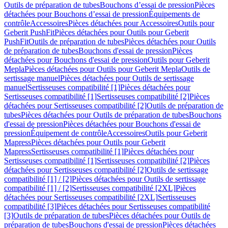
Outils de préparation de tubes
Bouchons d’essai de pression
Pièces
détachées pour Bouchons d’essai de pression
Équipements de
contrôle
Accessoires
Pièces détachées pour Accessoires
Outils pour
Geberit PushFit
Pièces détachées pour Outils pour Geberit
PushFit
Outils de préparation de tubes
Pièces détachées pour Outils
de préparation de tubes
Bouchons d'essai de pression
Pièces
détachées pour Bouchons d'essai de pression
Outils pour Geberit
Mepla
Pièces détachées pour Outils pour Geberit Mepla
Outils de
sertissage manuel
Pièces détachées pour Outils de sertissage
manuel
Sertisseuses compatibilité [1]
Pièces détachées pour
Sertisseuses compatibilité [1]
Sertisseuses compatibilité [2]
Pièces
détachées pour Sertisseuses compatibilité [2]
Outils de préparation de
tubes
Pièces détachées pour Outils de préparation de tubes
Bouchons
d'essai de pression
Pièces détachées pour Bouchons d'essai de
pression
Équipement de contrôle
Accessoires
Outils pour Geberit
Mapress
Pièces détachées pour Outils pour Geberit
Mapress
Sertisseuses compatibilité [1]
Pièces détachées pour
Sertisseuses compatibilité [1]
Sertisseuses compatibilité [2]
Pièces
détachées pour Sertisseuses compatibilité [2]
Outils de sertissage
compatibilité [1] / [2]
Pièces détachées pour Outils de sertissage
compatibilité [1] / [2]
Sertisseuses compatibilité [2XL]
Pièces
détachées pour Sertisseuses compatibilité [2XL]
Sertisseuses
compatibilité [3]
Pièces détachées pour Sertisseuses compatibilité
[3]
Outils de préparation de tubes
Pièces détachées pour Outils de
préparation de tubes
Bouchons d'essai de pression
Pièces détachées