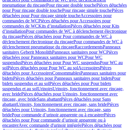
pneumatique du rinçage
Pour rinçage double touche
Pièces détachées
pour Pour rinçage double touche
Pour rinçage simple touche
Pièces
détachées pour Pour rinçage simple touche
Accessoires pour
commandes de WC
Pièces détachées pour Accessoires pour
commandes de WC
Kits d’installation
Pièces détachées pour Kits
d’installation
Pour commandes de WC à déclenchement électronique
du rinçage
Pièces détachées pour Pour commandes de WC à
déclenchement électronique du rinçage
Pour commandes de WC à
déclenchement pneumatique du rinçage
Raccordements
Panneaux
sanitaires Geberit Monolith
Panneaux sanitaires pour WC
Pièces
détachées pour Panneaux sanitaires pour WC
Pour WC
suspendus
Pièces détachées pour Pour WC suspendus
Pour WC au
sol
Pièces détachées pour Pour WC au sol
Accessoires
Pièces
détachées pour Accessoires
Consommables
Panneaux sanitaires pour
bidets
Pièces détachées pour Panneaux sanitaires pour bidets
Pour
bidets suspendus et au sol
Pièces détachées pour Pour bidets
suspendus et au sol
Urinoirs
Urinoirs, fonctionnement avec rinçage,
avec bride
Pièces détachées pour Urinoirs, fonctionnement avec
rinçage, avec bride
Sans abattant
Pièces détachées pour Sans
abattant
Urinoirs, fonctionnement avec rinçage, sans bride
Pièces
détachées pour Urinoirs, fonctionnement avec rinçage, sans
bride
Pour commande d’urinoir apparente ou à encastrer
Pièces
détachées pour Pour commande d’urinoir apparente ou à
encastrer
Avec commande d'urinoir intégrée
Pièces détachées pour