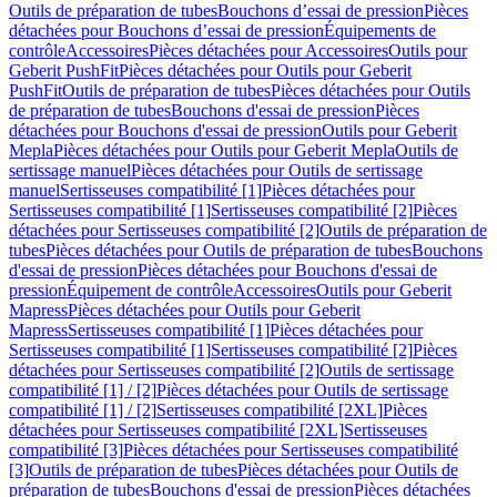
Outils de préparation de tubes
Bouchons d’essai de pression
Pièces
détachées pour Bouchons d’essai de pression
Équipements de
contrôle
Accessoires
Pièces détachées pour Accessoires
Outils pour
Geberit PushFit
Pièces détachées pour Outils pour Geberit
PushFit
Outils de préparation de tubes
Pièces détachées pour Outils
de préparation de tubes
Bouchons d'essai de pression
Pièces
détachées pour Bouchons d'essai de pression
Outils pour Geberit
Mepla
Pièces détachées pour Outils pour Geberit Mepla
Outils de
sertissage manuel
Pièces détachées pour Outils de sertissage
manuel
Sertisseuses compatibilité [1]
Pièces détachées pour
Sertisseuses compatibilité [1]
Sertisseuses compatibilité [2]
Pièces
détachées pour Sertisseuses compatibilité [2]
Outils de préparation de
tubes
Pièces détachées pour Outils de préparation de tubes
Bouchons
d'essai de pression
Pièces détachées pour Bouchons d'essai de
pression
Équipement de contrôle
Accessoires
Outils pour Geberit
Mapress
Pièces détachées pour Outils pour Geberit
Mapress
Sertisseuses compatibilité [1]
Pièces détachées pour
Sertisseuses compatibilité [1]
Sertisseuses compatibilité [2]
Pièces
détachées pour Sertisseuses compatibilité [2]
Outils de sertissage
compatibilité [1] / [2]
Pièces détachées pour Outils de sertissage
compatibilité [1] / [2]
Sertisseuses compatibilité [2XL]
Pièces
détachées pour Sertisseuses compatibilité [2XL]
Sertisseuses
compatibilité [3]
Pièces détachées pour Sertisseuses compatibilité
[3]
Outils de préparation de tubes
Pièces détachées pour Outils de
préparation de tubes
Bouchons d'essai de pression
Pièces détachées