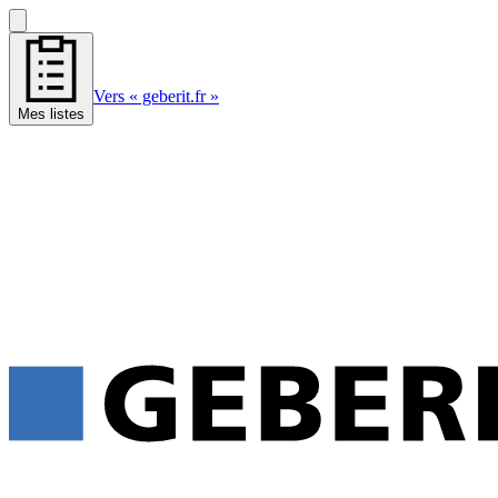
Vers « geberit.fr »
Mes listes