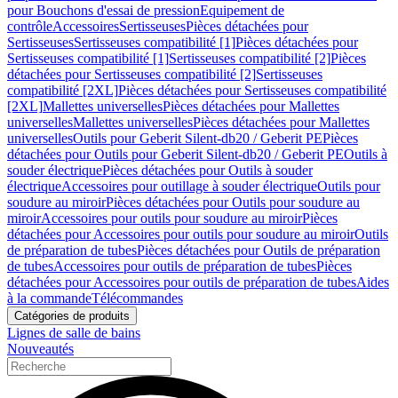
pour Bouchons d'essai de pression
Equipement de
contrôle
Accessoires
Sertisseuses
Pièces détachées pour
Sertisseuses
Sertisseuses compatibilité [1]
Pièces détachées pour
Sertisseuses compatibilité [1]
Sertisseuses compatibilité [2]
Pièces
détachées pour Sertisseuses compatibilité [2]
Sertisseuses
compatibilité [2XL]
Pièces détachées pour Sertisseuses compatibilité
[2XL]
Mallettes universelles
Pièces détachées pour Mallettes
universelles
Mallettes universelles
Pièces détachées pour Mallettes
universelles
Outils pour Geberit Silent-db20 / Geberit PE
Pièces
détachées pour Outils pour Geberit Silent-db20 / Geberit PE
Outils à
souder électrique
Pièces détachées pour Outils à souder
électrique
Accessoires pour outillage à souder électrique
Outils pour
soudure au miroir
Pièces détachées pour Outils pour soudure au
miroir
Accessoires pour outils pour soudure au miroir
Pièces
détachées pour Accessoires pour outils pour soudure au miroir
Outils
de préparation de tubes
Pièces détachées pour Outils de préparation
de tubes
Accessoires pour outils de préparation de tubes
Pièces
détachées pour Accessoires pour outils de préparation de tubes
Aides
à la commande
Télécommandes
Catégories de produits
Lignes de salle de bains
Nouveautés