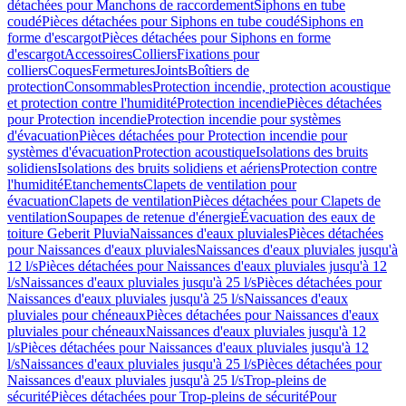
détachées pour Manchons de raccordement
Siphons en tube
coudé
Pièces détachées pour Siphons en tube coudé
Siphons en
forme d'escargot
Pièces détachées pour Siphons en forme
d'escargot
Accessoires
Colliers
Fixations pour
colliers
Coques
Fermetures
Joints
Boîtiers de
protection
Consommables
Protection incendie, protection acoustique
et protection contre l'humidité
Protection incendie
Pièces détachées
pour Protection incendie
Protection incendie pour systèmes
d'évacuation
Pièces détachées pour Protection incendie pour
systèmes d'évacuation
Protection acoustique
Isolations des bruits
solidiens
Isolations des bruits solidiens et aériens
Protection contre
l'humidité
Etanchements
Clapets de ventilation pour
évacuation
Clapets de ventilation
Pièces détachées pour Clapets de
ventilation
Soupapes de retenue d'énergie
Évacuation des eaux de
toiture Geberit Pluvia
Naissances d'eaux pluviales
Pièces détachées
pour Naissances d'eaux pluviales
Naissances d'eaux pluviales jusqu'à
12 l/s
Pièces détachées pour Naissances d'eaux pluviales jusqu'à 12
l/s
Naissances d'eaux pluviales jusqu'à 25 l/s
Pièces détachées pour
Naissances d'eaux pluviales jusqu'à 25 l/s
Naissances d'eaux
pluviales pour chéneaux
Pièces détachées pour Naissances d'eaux
pluviales pour chéneaux
Naissances d'eaux pluviales jusqu'à 12
l/s
Pièces détachées pour Naissances d'eaux pluviales jusqu'à 12
l/s
Naissances d'eaux pluviales jusqu'à 25 l/s
Pièces détachées pour
Naissances d'eaux pluviales jusqu'à 25 l/s
Trop-pleins de
sécurité
Pièces détachées pour Trop-pleins de sécurité
Pour