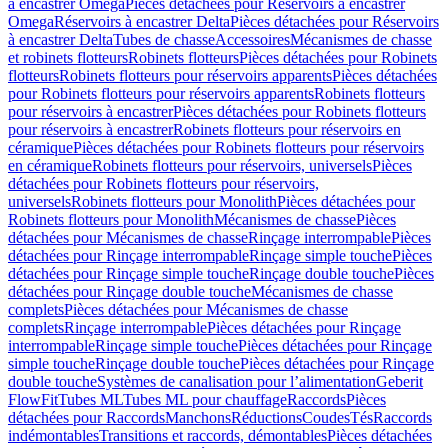
à encastrer Omega
Pièces détachées pour Réservoirs à encastrer
Omega
Réservoirs à encastrer Delta
Pièces détachées pour Réservoirs
à encastrer Delta
Tubes de chasse
Accessoires
Mécanismes de chasse
et robinets flotteurs
Robinets flotteurs
Pièces détachées pour Robinets
flotteurs
Robinets flotteurs pour réservoirs apparents
Pièces détachées
pour Robinets flotteurs pour réservoirs apparents
Robinets flotteurs
pour réservoirs à encastrer
Pièces détachées pour Robinets flotteurs
pour réservoirs à encastrer
Robinets flotteurs pour réservoirs en
céramique
Pièces détachées pour Robinets flotteurs pour réservoirs
en céramique
Robinets flotteurs pour réservoirs, universels
Pièces
détachées pour Robinets flotteurs pour réservoirs,
universels
Robinets flotteurs pour Monolith
Pièces détachées pour
Robinets flotteurs pour Monolith
Mécanismes de chasse
Pièces
détachées pour Mécanismes de chasse
Rinçage interrompable
Pièces
détachées pour Rinçage interrompable
Rinçage simple touche
Pièces
détachées pour Rinçage simple touche
Rinçage double touche
Pièces
détachées pour Rinçage double touche
Mécanismes de chasse
complets
Pièces détachées pour Mécanismes de chasse
complets
Rinçage interrompable
Pièces détachées pour Rinçage
interrompable
Rinçage simple touche
Pièces détachées pour Rinçage
simple touche
Rinçage double touche
Pièces détachées pour Rinçage
double touche
Systèmes de canalisation pour l’alimentation
Geberit
FlowFit
Tubes ML
Tubes ML pour chauffage
Raccords
Pièces
détachées pour Raccords
Manchons
Réductions
Coudes
Tés
Raccords
indémontables
Transitions et raccords, démontables
Pièces détachées