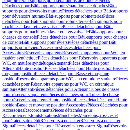
baignoires
Bâti-supports pour séparations de douches
Pièces
détachées pour Bâti-supports pour séparations de douches
Bâti-
supports pour déversoirs muraux
Pièces détachées pour Bâti-supports
pour déversoirs muraux
Bâti-supports pour robinetteries
Pièces
détachées pour Bâti-supports pour robinetteries
Bâti-supports pour
machines à laver et lave-vaisselle
Pièces détachées pour Bâti-
supports pour machines à laver et lave-vaisselle
Bâti-supports pour
charges de console
Pièces détachées pour Bâti-supports pour charges
de console
Bâti-supports pour éviers
Pièces détachées pour Bâti-
supports pour éviers
Accessoires
Pièces détachées pour
Accessoires
Réservoirs apparents
Réservoirs apparents pour WC, en
matière synthétique
Pièces détachées pour Réservoirs apparents pour
WC, en matière synthétique
Attenant
Pièces détachées pour
Attenant
Haute position
Pièces détachées pour Haute position
Basse et
moyenne position
Pièces détachées pour Basse et moyenne
position
Réservoirs apparents pour WC, en céramique sanitaire
Pièces
détachées pour Réservoirs apparents pour WC, en céramique
sanitaire
Attenant
Pièces détachées pour Attenant
Tubes de chasse
pour réservoirs apparents
Pièces détachées pour Tubes de chasse
pour réservoirs apparents
Haute position
Pièces détachées pour Haute
position
Basse et moyenne position
Accessoires
Pièces détachées pour
Accessoires
Raccordements
Pièces détachées pour
Raccordements
Joints
Fixations
Manchettes
Mamelons, rosaces et
modérateurs de débit
Réservoirs à encastrer
Réservoirs à encastrer
Sigma
Pièces détachées pour Réservoirs à encastrer Sigma
Réservoirs