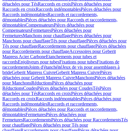
détachées pour Tés
Raccords en croix
Pièces détachées pour
Raccords en croix
Raccords indémontables
Pièces détachées pour
Raccords indémontables
Raccords et raccordements,
démontables
Pièces détachées pour Raccords et raccordements,
démontables
Compensateurs
Pièces détachées pour
Compensateurs
Fermetures
Pièces détachées pour
Fermetures
Manchons pour chauffage
Pièces détachées pour
Manchons pour chauffage
Tés pour chauffage
Pièces détachées pour
Tés pour chauffage
Raccordements pour chauffage
Pièces détachées
pour Raccordements pour chauffage
Accessoires pour Geberit
Mapress Acier Carbone
Etanchements pour tubes et
raccords
Enjoliveurs pour tubes
Fixations pour tubes
Fixations de
raccordements
Joints d'étanchéité
Jeux de vis pour assemblages à
bride
Geberit Mapress Cuivre
Geberit Mapress Cuivre
Pièces
détachées pour Geberit Mapress Cuivre
Manchons
Pièces détachées
pour Manchons
Réductions
Pièces détachées pour
Réductions
Coudes
Pièces détachées pour Coudes
Tés
Pièces
détachées pour Tés
Raccords en croix
Pièces détachées pour
Raccords en croix
Raccords indémontables
Pièces détachées pour
Raccords indémontables
Raccords et raccordements,
démontables
Pièces détachées pour Raccords et raccordements,
démontables
Fermetures
Pièces détachées pour
Fermetures
Raccordements
Pièces détachées pour Raccordements
Tés
pour chauffage
Pièces détachées pour Tés pour
chauffage
Raccordements pour chauffage
Pièces détachées pour