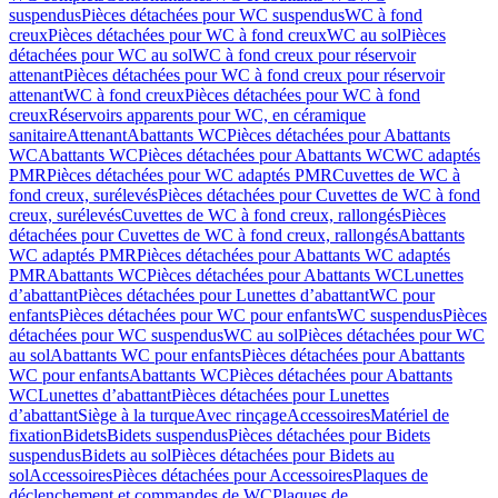
suspendus
Pièces détachées pour WC suspendus
WC à fond
creux
Pièces détachées pour WC à fond creux
WC au sol
Pièces
détachées pour WC au sol
WC à fond creux pour réservoir
attenant
Pièces détachées pour WC à fond creux pour réservoir
attenant
WC à fond creux
Pièces détachées pour WC à fond
creux
Réservoirs apparents pour WC, en céramique
sanitaire
Attenant
Abattants WC
Pièces détachées pour Abattants
WC
Abattants WC
Pièces détachées pour Abattants WC
WC adaptés
PMR
Pièces détachées pour WC adaptés PMR
Cuvettes de WC à
fond creux, surélevés
Pièces détachées pour Cuvettes de WC à fond
creux, surélevés
Cuvettes de WC à fond creux, rallongés
Pièces
détachées pour Cuvettes de WC à fond creux, rallongés
Abattants
WC adaptés PMR
Pièces détachées pour Abattants WC adaptés
PMR
Abattants WC
Pièces détachées pour Abattants WC
Lunettes
d’abattant
Pièces détachées pour Lunettes d’abattant
WC pour
enfants
Pièces détachées pour WC pour enfants
WC suspendus
Pièces
détachées pour WC suspendus
WC au sol
Pièces détachées pour WC
au sol
Abattants WC pour enfants
Pièces détachées pour Abattants
WC pour enfants
Abattants WC
Pièces détachées pour Abattants
WC
Lunettes d’abattant
Pièces détachées pour Lunettes
d’abattant
Siège à la turque
Avec rinçage
Accessoires
Matériel de
fixation
Bidets
Bidets suspendus
Pièces détachées pour Bidets
suspendus
Bidets au sol
Pièces détachées pour Bidets au
sol
Accessoires
Pièces détachées pour Accessoires
Plaques de
déclenchement et commandes de WC
Plaques de