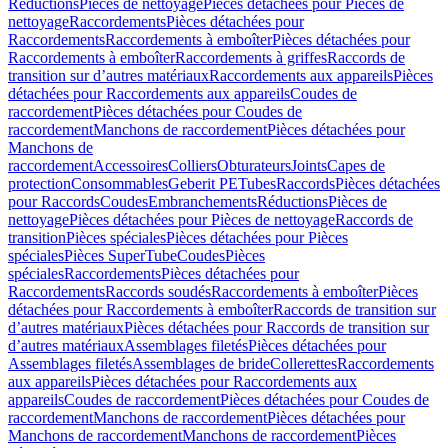
Réductions
Pièces de nettoyage
Pièces détachées pour Pièces de
nettoyage
Raccordements
Pièces détachées pour
Raccordements
Raccordements à emboîter
Pièces détachées pour
Raccordements à emboîter
Raccordements à griffes
Raccords de
transition sur d’autres matériaux
Raccordements aux appareils
Pièces
détachées pour Raccordements aux appareils
Coudes de
raccordement
Pièces détachées pour Coudes de
raccordement
Manchons de raccordement
Pièces détachées pour
Manchons de
raccordement
Accessoires
Colliers
Obturateurs
Joints
Capes de
protection
Consommables
Geberit PE
Tubes
Raccords
Pièces détachées
pour Raccords
Coudes
Embranchements
Réductions
Pièces de
nettoyage
Pièces détachées pour Pièces de nettoyage
Raccords de
transition
Pièces spéciales
Pièces détachées pour Pièces
spéciales
Pièces SuperTube
Coudes
Pièces
spéciales
Raccordements
Pièces détachées pour
Raccordements
Raccords soudés
Raccordements à emboîter
Pièces
détachées pour Raccordements à emboîter
Raccords de transition sur
d’autres matériaux
Pièces détachées pour Raccords de transition sur
d’autres matériaux
Assemblages filetés
Pièces détachées pour
Assemblages filetés
Assemblages de bride
Collerettes
Raccordements
aux appareils
Pièces détachées pour Raccordements aux
appareils
Coudes de raccordement
Pièces détachées pour Coudes de
raccordement
Manchons de raccordement
Pièces détachées pour
Manchons de raccordement
Manchons de raccordement
Pièces