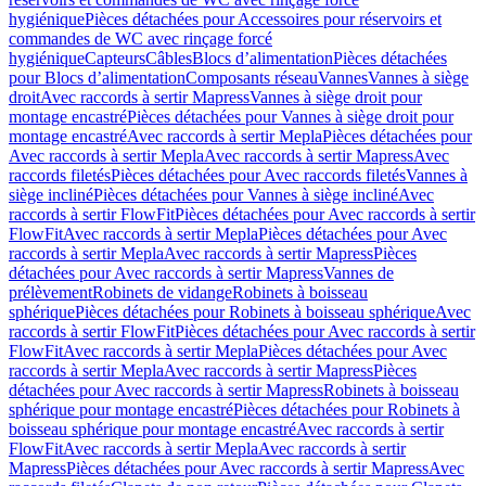
hygiénique
Pièces détachées pour Accessoires pour réservoirs et
commandes de WC avec rinçage forcé
hygiénique
Capteurs
Câbles
Blocs d’alimentation
Pièces détachées
pour Blocs d’alimentation
Composants réseau
Vannes
Vannes à siège
droit
Avec raccords à sertir Mapress
Vannes à siège droit pour
montage encastré
Pièces détachées pour Vannes à siège droit pour
montage encastré
Avec raccords à sertir Mepla
Pièces détachées pour
Avec raccords à sertir Mepla
Avec raccords à sertir Mapress
Avec
raccords filetés
Pièces détachées pour Avec raccords filetés
Vannes à
siège incliné
Pièces détachées pour Vannes à siège incliné
Avec
raccords à sertir FlowFit
Pièces détachées pour Avec raccords à sertir
FlowFit
Avec raccords à sertir Mepla
Pièces détachées pour Avec
raccords à sertir Mepla
Avec raccords à sertir Mapress
Pièces
détachées pour Avec raccords à sertir Mapress
Vannes de
prélèvement
Robinets de vidange
Robinets à boisseau
sphérique
Pièces détachées pour Robinets à boisseau sphérique
Avec
raccords à sertir FlowFit
Pièces détachées pour Avec raccords à sertir
FlowFit
Avec raccords à sertir Mepla
Pièces détachées pour Avec
raccords à sertir Mepla
Avec raccords à sertir Mapress
Pièces
détachées pour Avec raccords à sertir Mapress
Robinets à boisseau
sphérique pour montage encastré
Pièces détachées pour Robinets à
boisseau sphérique pour montage encastré
Avec raccords à sertir
FlowFit
Avec raccords à sertir Mepla
Avec raccords à sertir
Mapress
Pièces détachées pour Avec raccords à sertir Mapress
Avec