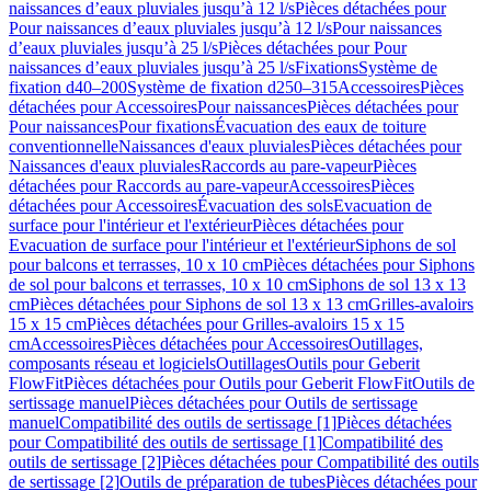
naissances d’eaux pluviales jusqu’à 12 l/s
Pièces détachées pour
Pour naissances d’eaux pluviales jusqu’à 12 l/s
Pour naissances
d’eaux pluviales jusqu’à 25 l/s
Pièces détachées pour Pour
naissances d’eaux pluviales jusqu’à 25 l/s
Fixations
Système de
fixation d40–200
Système de fixation d250–315
Accessoires
Pièces
détachées pour Accessoires
Pour naissances
Pièces détachées pour
Pour naissances
Pour fixations
Évacuation des eaux de toiture
conventionnelle
Naissances d'eaux pluviales
Pièces détachées pour
Naissances d'eaux pluviales
Raccords au pare-vapeur
Pièces
détachées pour Raccords au pare-vapeur
Accessoires
Pièces
détachées pour Accessoires
Évacuation des sols
Evacuation de
surface pour l'intérieur et l'extérieur
Pièces détachées pour
Evacuation de surface pour l'intérieur et l'extérieur
Siphons de sol
pour balcons et terrasses, 10 x 10 cm
Pièces détachées pour Siphons
de sol pour balcons et terrasses, 10 x 10 cm
Siphons de sol 13 x 13
cm
Pièces détachées pour Siphons de sol 13 x 13 cm
Grilles-avaloirs
15 x 15 cm
Pièces détachées pour Grilles-avaloirs 15 x 15
cm
Accessoires
Pièces détachées pour Accessoires
Outillages,
composants réseau et logiciels
Outillages
Outils pour Geberit
FlowFit
Pièces détachées pour Outils pour Geberit FlowFit
Outils de
sertissage manuel
Pièces détachées pour Outils de sertissage
manuel
Compatibilité des outils de sertissage [1]
Pièces détachées
pour Compatibilité des outils de sertissage [1]
Compatibilité des
outils de sertissage [2]
Pièces détachées pour Compatibilité des outils
de sertissage [2]
Outils de préparation de tubes
Pièces détachées pour