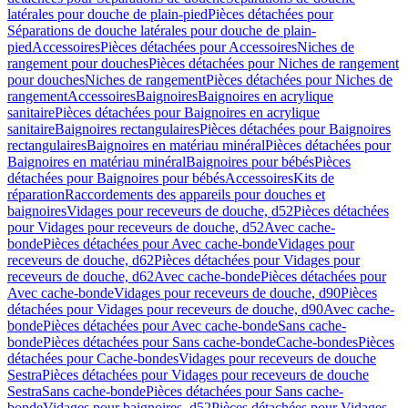
latérales pour douche de plain-pied
Pièces détachées pour
Séparations de douche latérales pour douche de plain-
pied
Accessoires
Pièces détachées pour Accessoires
Niches de
rangement pour douches
Pièces détachées pour Niches de rangement
pour douches
Niches de rangement
Pièces détachées pour Niches de
rangement
Accessoires
Baignoires
Baignoires en acrylique
sanitaire
Pièces détachées pour Baignoires en acrylique
sanitaire
Baignoires rectangulaires
Pièces détachées pour Baignoires
rectangulaires
Baignoires en matériau minéral
Pièces détachées pour
Baignoires en matériau minéral
Baignoires pour bébés
Pièces
détachées pour Baignoires pour bébés
Accessoires
Kits de
réparation
Raccordements des appareils pour douches et
baignoires
Vidages pour receveurs de douche, d52
Pièces détachées
pour Vidages pour receveurs de douche, d52
Avec cache-
bonde
Pièces détachées pour Avec cache-bonde
Vidages pour
receveurs de douche, d62
Pièces détachées pour Vidages pour
receveurs de douche, d62
Avec cache-bonde
Pièces détachées pour
Avec cache-bonde
Vidages pour receveurs de douche, d90
Pièces
détachées pour Vidages pour receveurs de douche, d90
Avec cache-
bonde
Pièces détachées pour Avec cache-bonde
Sans cache-
bonde
Pièces détachées pour Sans cache-bonde
Cache-bondes
Pièces
détachées pour Cache-bondes
Vidages pour receveurs de douche
Sestra
Pièces détachées pour Vidages pour receveurs de douche
Sestra
Sans cache-bonde
Pièces détachées pour Sans cache-
bonde
Vidages pour baignoires, d52
Pièces détachées pour Vidages