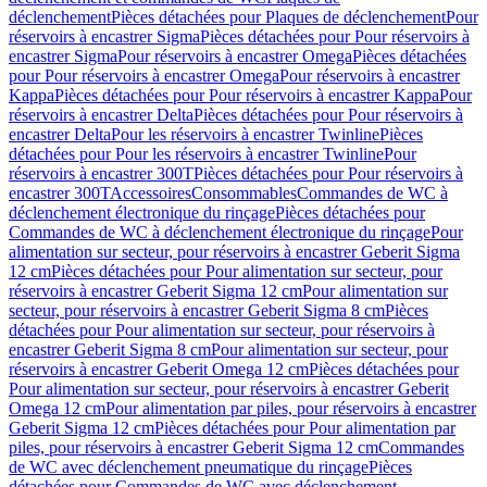
déclenchement
Pièces détachées pour Plaques de déclenchement
Pour
réservoirs à encastrer Sigma
Pièces détachées pour Pour réservoirs à
encastrer Sigma
Pour réservoirs à encastrer Omega
Pièces détachées
pour Pour réservoirs à encastrer Omega
Pour réservoirs à encastrer
Kappa
Pièces détachées pour Pour réservoirs à encastrer Kappa
Pour
réservoirs à encastrer Delta
Pièces détachées pour Pour réservoirs à
encastrer Delta
Pour les réservoirs à encastrer Twinline
Pièces
détachées pour Pour les réservoirs à encastrer Twinline
Pour
réservoirs à encastrer 300T
Pièces détachées pour Pour réservoirs à
encastrer 300T
Accessoires
Consommables
Commandes de WC à
déclenchement électronique du rinçage
Pièces détachées pour
Commandes de WC à déclenchement électronique du rinçage
Pour
alimentation sur secteur, pour réservoirs à encastrer Geberit Sigma
12 cm
Pièces détachées pour Pour alimentation sur secteur, pour
réservoirs à encastrer Geberit Sigma 12 cm
Pour alimentation sur
secteur, pour réservoirs à encastrer Geberit Sigma 8 cm
Pièces
détachées pour Pour alimentation sur secteur, pour réservoirs à
encastrer Geberit Sigma 8 cm
Pour alimentation sur secteur, pour
réservoirs à encastrer Geberit Omega 12 cm
Pièces détachées pour
Pour alimentation sur secteur, pour réservoirs à encastrer Geberit
Omega 12 cm
Pour alimentation par piles, pour réservoirs à encastrer
Geberit Sigma 12 cm
Pièces détachées pour Pour alimentation par
piles, pour réservoirs à encastrer Geberit Sigma 12 cm
Commandes
de WC avec déclenchement pneumatique du rinçage
Pièces
détachées pour Commandes de WC avec déclenchement