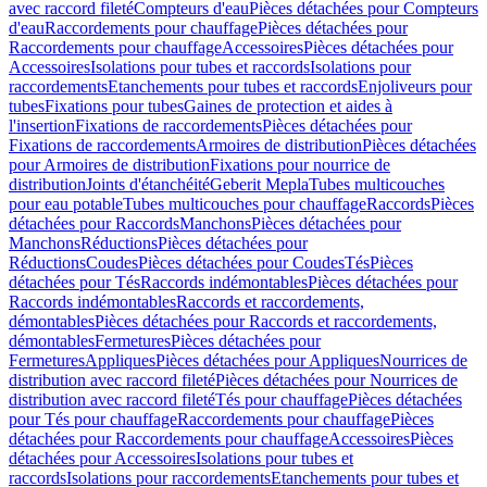
avec raccord fileté
Compteurs d'eau
Pièces détachées pour Compteurs
d'eau
Raccordements pour chauffage
Pièces détachées pour
Raccordements pour chauffage
Accessoires
Pièces détachées pour
Accessoires
Isolations pour tubes et raccords
Isolations pour
raccordements
Etanchements pour tubes et raccords
Enjoliveurs pour
tubes
Fixations pour tubes
Gaines de protection et aides à
l'insertion
Fixations de raccordements
Pièces détachées pour
Fixations de raccordements
Armoires de distribution
Pièces détachées
pour Armoires de distribution
Fixations pour nourrice de
distribution
Joints d'étanchéité
Geberit Mepla
Tubes multicouches
pour eau potable
Tubes multicouches pour chauffage
Raccords
Pièces
détachées pour Raccords
Manchons
Pièces détachées pour
Manchons
Réductions
Pièces détachées pour
Réductions
Coudes
Pièces détachées pour Coudes
Tés
Pièces
détachées pour Tés
Raccords indémontables
Pièces détachées pour
Raccords indémontables
Raccords et raccordements,
démontables
Pièces détachées pour Raccords et raccordements,
démontables
Fermetures
Pièces détachées pour
Fermetures
Appliques
Pièces détachées pour Appliques
Nourrices de
distribution avec raccord fileté
Pièces détachées pour Nourrices de
distribution avec raccord fileté
Tés pour chauffage
Pièces détachées
pour Tés pour chauffage
Raccordements pour chauffage
Pièces
détachées pour Raccordements pour chauffage
Accessoires
Pièces
détachées pour Accessoires
Isolations pour tubes et
raccords
Isolations pour raccordements
Etanchements pour tubes et