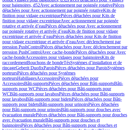
pour baignoires, d52
Avec actionnement par poignée rotative
Pièces
détachées pour Avec actionnement par poignée rotative
Kits de
finition pour vidage excentrique
Pièces détachées pour Kits de
finition pour vidage excentrique
Avec actionnement par poignée
rotative et arrivée d’eau
Pièces détachées pour Avec actionnement
par poignée rotative et arrivée d’eau
Kits de finition pour vidage
excentrique et arrivée d’eau
Pièces détachées pour Kits de finition
pour vidage excentrique et arrivée d’eau
Avec déclenchement par
pression PushControl
Pièces détachées pour Avec déclenchement par
pression PushControl
Avec cache-bonde
Pièces détachées pour Avec
cache-bonde
Accessoires pour vidages pour baignoires
Kits de
raccordement
Bouchons de bonde
Tés
Systèmes d’installation et de
rinçage
Geberit Duofix
Parois
Pièces détachées pour Parois
Systèmes
porteurs
Pièces détachées pour Systèmes
porteurs
Habillages
Accessoires
Pièces détachées pour
Accessoires
Bâti-supports
Pièces détachées pour Bâti-supports
Bâti-
supports pour WC
Pièces détachées pour Bâti-supports pour
WC
Bâti-supports pour lavabos
Pièces détachées pour Bâti-supports
pour lavabos
Bâti-supports pour bidets
Pièces détachées pour Bâti-
supports pour bidets
Bâti-supports pour urinoirs
Pièces détachées
pour Bâti-supports pour urinoirs
Bâti-supports pour douches avec
évacuation murale
Pièces détachées pour Bâti-supports pour douches
avec évacuation murale
Bâti-supports pour douches et
baignoires
Pièces détachées pour Bâti-supports pour douches et