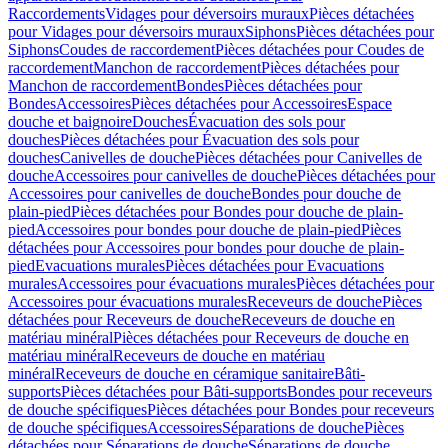
Raccordements
Vidages pour déversoirs muraux
Pièces détachées
pour Vidages pour déversoirs muraux
Siphons
Pièces détachées pour
Siphons
Coudes de raccordement
Pièces détachées pour Coudes de
raccordement
Manchon de raccordement
Pièces détachées pour
Manchon de raccordement
Bondes
Pièces détachées pour
Bondes
Accessoires
Pièces détachées pour Accessoires
Espace
douche et baignoire
Douches
Évacuation des sols pour
douches
Pièces détachées pour Évacuation des sols pour
douches
Canivelles de douche
Pièces détachées pour Canivelles de
douche
Accessoires pour canivelles de douche
Pièces détachées pour
Accessoires pour canivelles de douche
Bondes pour douche de
plain-pied
Pièces détachées pour Bondes pour douche de plain-
pied
Accessoires pour bondes pour douche de plain-pied
Pièces
détachées pour Accessoires pour bondes pour douche de plain-
pied
Evacuations murales
Pièces détachées pour Evacuations
murales
Accessoires pour évacuations murales
Pièces détachées pour
Accessoires pour évacuations murales
Receveurs de douche
Pièces
détachées pour Receveurs de douche
Receveurs de douche en
matériau minéral
Pièces détachées pour Receveurs de douche en
matériau minéral
Receveurs de douche en matériau
minéral
Receveurs de douche en céramique sanitaire
Bâti-
supports
Pièces détachées pour Bâti-supports
Bondes pour receveurs
de douche spécifiques
Pièces détachées pour Bondes pour receveurs
de douche spécifiques
Accessoires
Séparations de douche
Pièces
détachées pour Séparations de douche
Séparations de douche