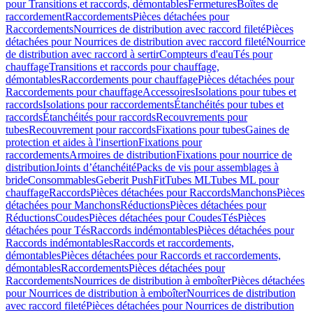
pour Transitions et raccords, démontables
Fermetures
Boîtes de
raccordement
Raccordements
Pièces détachées pour
Raccordements
Nourrices de distribution avec raccord fileté
Pièces
détachées pour Nourrices de distribution avec raccord fileté
Nourrice
de distribution avec raccord à sertir
Compteurs d'eau
Tés pour
chauffage
Transitions et raccords pour chauffage,
démontables
Raccordements pour chauffage
Pièces détachées pour
Raccordements pour chauffage
Accessoires
Isolations pour tubes et
raccords
Isolations pour raccordements
Étanchéités pour tubes et
raccords
Étanchéités pour raccords
Recouvrements pour
tubes
Recouvrement pour raccords
Fixations pour tubes
Gaines de
protection et aides à l'insertion
Fixations pour
raccordements
Armoires de distribution
Fixations pour nourrice de
distribution
Joints d’étanchéité
Packs de vis pour assemblages à
bride
Consommables
Geberit PushFit
Tubes ML
Tubes ML pour
chauffage
Raccords
Pièces détachées pour Raccords
Manchons
Pièces
détachées pour Manchons
Réductions
Pièces détachées pour
Réductions
Coudes
Pièces détachées pour Coudes
Tés
Pièces
détachées pour Tés
Raccords indémontables
Pièces détachées pour
Raccords indémontables
Raccords et raccordements,
démontables
Pièces détachées pour Raccords et raccordements,
démontables
Raccordements
Pièces détachées pour
Raccordements
Nourrices de distribution à emboîter
Pièces détachées
pour Nourrices de distribution à emboîter
Nourrices de distribution
avec raccord fileté
Pièces détachées pour Nourrices de distribution