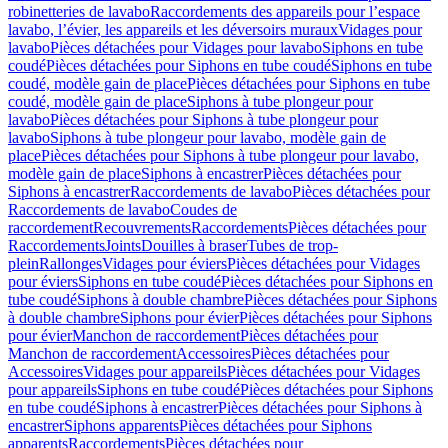
robinetteries de lavabo
Raccordements des appareils pour l’espace
lavabo, l’évier, les appareils et les déversoirs muraux
Vidages pour
lavabo
Pièces détachées pour Vidages pour lavabo
Siphons en tube
coudé
Pièces détachées pour Siphons en tube coudé
Siphons en tube
coudé, modèle gain de place
Pièces détachées pour Siphons en tube
coudé, modèle gain de place
Siphons à tube plongeur pour
lavabo
Pièces détachées pour Siphons à tube plongeur pour
lavabo
Siphons à tube plongeur pour lavabo, modèle gain de
place
Pièces détachées pour Siphons à tube plongeur pour lavabo,
modèle gain de place
Siphons à encastrer
Pièces détachées pour
Siphons à encastrer
Raccordements de lavabo
Pièces détachées pour
Raccordements de lavabo
Coudes de
raccordement
Recouvrements
Raccordements
Pièces détachées pour
Raccordements
Joints
Douilles à braser
Tubes de trop-
plein
Rallonges
Vidages pour éviers
Pièces détachées pour Vidages
pour éviers
Siphons en tube coudé
Pièces détachées pour Siphons en
tube coudé
Siphons à double chambre
Pièces détachées pour Siphons
à double chambre
Siphons pour évier
Pièces détachées pour Siphons
pour évier
Manchon de raccordement
Pièces détachées pour
Manchon de raccordement
Accessoires
Pièces détachées pour
Accessoires
Vidages pour appareils
Pièces détachées pour Vidages
pour appareils
Siphons en tube coudé
Pièces détachées pour Siphons
en tube coudé
Siphons à encastrer
Pièces détachées pour Siphons à
encastrer
Siphons apparents
Pièces détachées pour Siphons
apparents
Raccordements
Pièces détachées pour