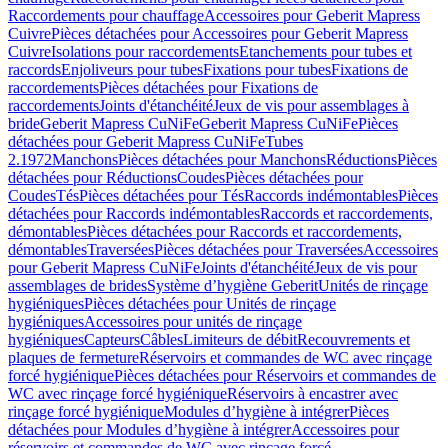
Raccordements pour chauffage
Accessoires pour Geberit Mapress
Cuivre
Pièces détachées pour Accessoires pour Geberit Mapress
Cuivre
Isolations pour raccordements
Etanchements pour tubes et
raccords
Enjoliveurs pour tubes
Fixations pour tubes
Fixations de
raccordements
Pièces détachées pour Fixations de
raccordements
Joints d'étanchéité
Jeux de vis pour assemblages à
bride
Geberit Mapress CuNiFe
Geberit Mapress CuNiFe
Pièces
détachées pour Geberit Mapress CuNiFe
Tubes
2.1972
Manchons
Pièces détachées pour Manchons
Réductions
Pièces
détachées pour Réductions
Coudes
Pièces détachées pour
Coudes
Tés
Pièces détachées pour Tés
Raccords indémontables
Pièces
détachées pour Raccords indémontables
Raccords et raccordements,
démontables
Pièces détachées pour Raccords et raccordements,
démontables
Traversées
Pièces détachées pour Traversées
Accessoires
pour Geberit Mapress CuNiFe
Joints d'étanchéité
Jeux de vis pour
assemblages de brides
Système d’hygiène Geberit
Unités de rinçage
hygiéniques
Pièces détachées pour Unités de rinçage
hygiéniques
Accessoires pour unités de rinçage
hygiéniques
Capteurs
Câbles
Limiteurs de débit
Recouvrements et
plaques de fermeture
Réservoirs et commandes de WC avec rinçage
forcé hygiénique
Pièces détachées pour Réservoirs et commandes de
WC avec rinçage forcé hygiénique
Réservoirs à encastrer avec
rinçage forcé hygiénique
Modules d’hygiène à intégrer
Pièces
détachées pour Modules d’hygiène à intégrer
Accessoires pour
réservoirs et commandes de WC avec rinçage forcé