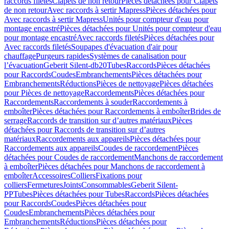
raccords filetés
Clapets de non retour
Pièces détachées pour Clapets
de non retour
Avec raccords à sertir Mapress
Pièces détachées pour
Avec raccords à sertir Mapress
Unités pour compteur d'eau pour
montage encastré
Pièces détachées pour Unités pour compteur d'eau
pour montage encastré
Avec raccords filetés
Pièces détachées pour
Avec raccords filetés
Soupapes d'évacuation d'air pour
chauffage
Purgeurs rapides
Systèmes de canalisation pour
l’évacuation
Geberit Silent-db20
Tubes
Raccords
Pièces détachées
pour Raccords
Coudes
Embranchements
Pièces détachées pour
Embranchements
Réductions
Pièces de nettoyage
Pièces détachées
pour Pièces de nettoyage
Raccordements
Pièces détachées pour
Raccordements
Raccordements à souder
Raccordements à
emboîter
Pièces détachées pour Raccordements à emboîter
Brides de
serrage
Raccords de transition sur d’autres matériaux
Pièces
détachées pour Raccords de transition sur d’autres
matériaux
Raccordements aux appareils
Pièces détachées pour
Raccordements aux appareils
Coudes de raccordement
Pièces
détachées pour Coudes de raccordement
Manchons de raccordement
à emboîter
Pièces détachées pour Manchons de raccordement à
emboîter
Accessoires
Colliers
Fixations pour
colliers
Fermetures
Joints
Consommables
Geberit Silent-
PP
Tubes
Pièces détachées pour Tubes
Raccords
Pièces détachées
pour Raccords
Coudes
Pièces détachées pour
Coudes
Embranchements
Pièces détachées pour
Embranchements
Réductions
Pièces détachées pour