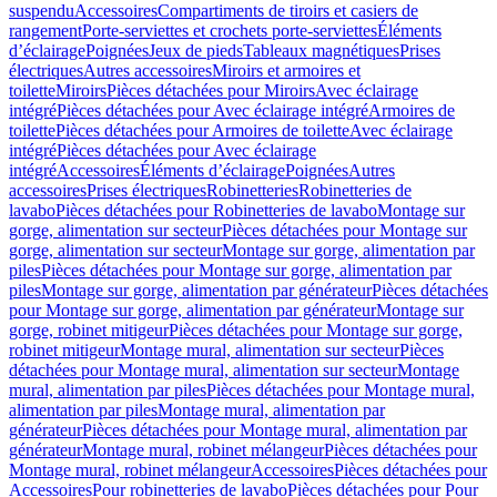
suspendu
Accessoires
Compartiments de tiroirs et casiers de
rangement
Porte-serviettes et crochets porte-serviettes
Éléments
d’éclairage
Poignées
Jeux de pieds
Tableaux magnétiques
Prises
électriques
Autres accessoires
Miroirs et armoires et
toilette
Miroirs
Pièces détachées pour Miroirs
Avec éclairage
intégré
Pièces détachées pour Avec éclairage intégré
Armoires de
toilette
Pièces détachées pour Armoires de toilette
Avec éclairage
intégré
Pièces détachées pour Avec éclairage
intégré
Accessoires
Éléments d’éclairage
Poignées
Autres
accessoires
Prises électriques
Robinetteries
Robinetteries de
lavabo
Pièces détachées pour Robinetteries de lavabo
Montage sur
gorge, alimentation sur secteur
Pièces détachées pour Montage sur
gorge, alimentation sur secteur
Montage sur gorge, alimentation par
piles
Pièces détachées pour Montage sur gorge, alimentation par
piles
Montage sur gorge, alimentation par générateur
Pièces détachées
pour Montage sur gorge, alimentation par générateur
Montage sur
gorge, robinet mitigeur
Pièces détachées pour Montage sur gorge,
robinet mitigeur
Montage mural, alimentation sur secteur
Pièces
détachées pour Montage mural, alimentation sur secteur
Montage
mural, alimentation par piles
Pièces détachées pour Montage mural,
alimentation par piles
Montage mural, alimentation par
générateur
Pièces détachées pour Montage mural, alimentation par
générateur
Montage mural, robinet mélangeur
Pièces détachées pour
Montage mural, robinet mélangeur
Accessoires
Pièces détachées pour
Accessoires
Pour robinetteries de lavabo
Pièces détachées pour Pour