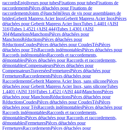
raccords
Enjoliveurs pour tubes
Fixations pour tubes
Fixations de
raccordements
Pièces détachées pour Fixations de
raccordements
Joints d'étanchéité
Jeux de vis pour assemblages de
brides
Geberit Mapress Acier Inox
Geberit Mapress Acier Inox
Pièces
détachées pour Geberit Mapress Acier Inox
Tubes 1.4401 (AISI
316)
Tubes 1.4521 (AISI 444)
Tubes 1.4301 (AISI
304)
Mamelons
Manchons
Pièces détachées pour
Manchons
Réductions
Pièces détachées pour
Réductions
Coudes
Pièces détachées pour Coudes
Tés
Pièces
détachées pour Tés
Raccords indémontables
Pièces détachées pour
Raccords indémontables
Raccords et raccordements,
démontables
Pièces détachées pour Raccords et raccordements,
démontables
Compensateurs
Pièces détachées pour
Compensateurs
Traversées
Fermetures
Pièces détachées pour
Fermetures
Raccordements
Pièces détachées pour
Raccordements
Geberit Mapress Acier Inox, sans silicone
Pièces
détachées pour Geberit Mapress Acier Inox, sans silicone
Tubes
1.4401 (AISI 316)
Tubes 1.4521 (AISI 444)
Manchons
Pièces
détachées pour Manchons
Réductions
Pièces détachées pour
Réductions
Coudes
Pièces détachées pour Coudes
Tés
Pièces
détachées pour Tés
Raccords indémontables
Pièces détachées pour
Raccords indémontables
Raccords et raccordements,
démontables
Pièces détachées pour Raccords et raccordements,
démontables
Fermetures
Pièces détachées pour
Fermetures
Raccordements
Pièces détachées pour