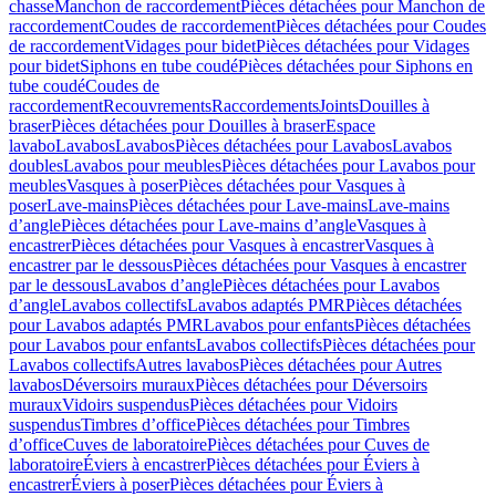
chasse
Manchon de raccordement
Pièces détachées pour Manchon de
raccordement
Coudes de raccordement
Pièces détachées pour Coudes
de raccordement
Vidages pour bidet
Pièces détachées pour Vidages
pour bidet
Siphons en tube coudé
Pièces détachées pour Siphons en
tube coudé
Coudes de
raccordement
Recouvrements
Raccordements
Joints
Douilles à
braser
Pièces détachées pour Douilles à braser
Espace
lavabo
Lavabos
Lavabos
Pièces détachées pour Lavabos
Lavabos
doubles
Lavabos pour meubles
Pièces détachées pour Lavabos pour
meubles
Vasques à poser
Pièces détachées pour Vasques à
poser
Lave-mains
Pièces détachées pour Lave-mains
Lave-mains
d’angle
Pièces détachées pour Lave-mains d’angle
Vasques à
encastrer
Pièces détachées pour Vasques à encastrer
Vasques à
encastrer par le dessous
Pièces détachées pour Vasques à encastrer
par le dessous
Lavabos d’angle
Pièces détachées pour Lavabos
d’angle
Lavabos collectifs
Lavabos adaptés PMR
Pièces détachées
pour Lavabos adaptés PMR
Lavabos pour enfants
Pièces détachées
pour Lavabos pour enfants
Lavabos collectifs
Pièces détachées pour
Lavabos collectifs
Autres lavabos
Pièces détachées pour Autres
lavabos
Déversoirs muraux
Pièces détachées pour Déversoirs
muraux
Vidoirs suspendus
Pièces détachées pour Vidoirs
suspendus
Timbres dʼoffice
Pièces détachées pour Timbres
dʼoffice
Cuves de laboratoire
Pièces détachées pour Cuves de
laboratoire
Éviers à encastrer
Pièces détachées pour Éviers à
encastrer
Éviers à poser
Pièces détachées pour Éviers à