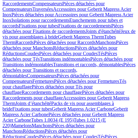
Raccordements
Compensateurs
Pièces détachées pour
Compensateurs
Traversées
Accessoires pour Geberit Mapress Acier
Inox
Pièces détachées pour Accessoires pour Geberit Mapress Acier
Inox
Isolations pour raccordements
Etanchements pour tubes et
raccords
Fixations pour tubes
Fixations de raccordements
Pièces
détachées pour Fixations de raccordements
Joints d'étanchéité
Jeux de
vis pour assemblages à bride
Geberit Mapress Therm
Tubes
Therm
Raccords
Pièces détachées pour Raccords
Manchons
Pièces
détachées pour Manchons
Réductions
Pièces détachées pour
Réductions
Coudes
Pièces détachées pour Coudes
Tés
Pièces
détachées pour Tés
Transitions indémontables
Pièces détachées pour
Transitions indémontables
Transitions et raccords, démontables
Pièces
détachées pour Transitions et raccords,
démontables
Compensateurs
Pièces détachées pour
Compensateurs
Fermetures
Pièces détachées pour Fermetures
Tés
pour chauffage
Pièces détachées pour Tés pour
chauffage
Raccordements pour chauffage
Pièces détachées pour
Raccordements pour chauffage
Accessoires pour Geberit Mapress
Therm
Joints d’étanchéité
Packs de vis pour assemblages à
bride
Fixations pour tubes
Geberit Mapress Acier Carbone
Geberit
Mapress Acier Carbone
Pièces détachées pour Geberit Mapress
Acier Carbone
Tubes 1.0034 (E 195)
Tubes 1.0215 (E
220)
Mamelons
Manchons
Pièces détachées pour
Manchons
Réductions
Pièces détachées pour
Réductions
Coudes
Pièces détachées pour Coudes
Tés
Pièces