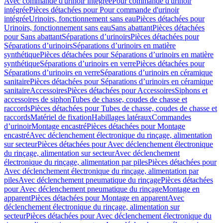
Avec commande d'urinoir intégrée
Pour commande d'urinoir
intégrée
Pièces détachées pour Pour commande d'urinoir
intégrée
Urinoirs, fonctionnement sans eau
Pièces détachées pour
Urinoirs, fonctionnement sans eau
Sans abattant
Pièces détachées
pour Sans abattant
Séparations d’urinoirs
Pièces détachées pour
Séparations d’urinoirs
Séparations d’urinoirs en matière
synthétique
Pièces détachées pour Séparations d’urinoirs en matière
synthétique
Séparations d’urinoirs en verre
Pièces détachées pour
Séparations d’urinoirs en verre
Séparations d’urinoirs en céramique
sanitaire
Pièces détachées pour Séparations d’urinoirs en céramique
sanitaire
Accessoires
Pièces détachées pour Accessoires
Siphons et
accessoires de siphon
Tubes de chasse, coudes de chasse et
raccords
Pièces détachées pour Tubes de chasse, coudes de chasse et
raccords
Matériel de fixation
Habillages latéraux
Commandes
dʼurinoir
Montage encastré
Pièces détachées pour Montage
encastré
Avec déclenchement électronique du rinçage, alimentation
sur secteur
Pièces détachées pour Avec déclenchement électronique
du rinçage, alimentation sur secteur
Avec déclenchement
électronique du rinçage, alimentation par piles
Pièces détachées pour
Avec déclenchement électronique du rinçage, alimentation par
piles
Avec déclenchement pneumatique du rinçage
Pièces détachées
pour Avec déclenchement pneumatique du rinçage
Montage en
apparent
Pièces détachées pour Montage en apparent
Avec
déclenchement électronique du rinçage, alimentation sur
secteur
Pièces détachées pour Avec déclenchement électronique du