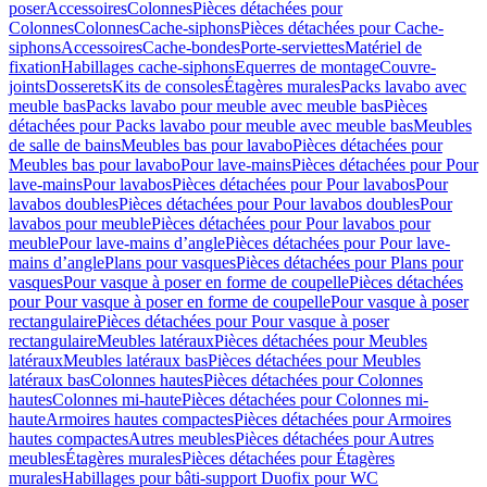
poser
Accessoires
Colonnes
Pièces détachées pour
Colonnes
Colonnes
Cache-siphons
Pièces détachées pour Cache-
siphons
Accessoires
Cache-bondes
Porte-serviettes
Matériel de
fixation
Habillages cache-siphons
Equerres de montage
Couvre-
joints
Dosserets
Kits de consoles
Étagères murales
Packs lavabo avec
meuble bas
Packs lavabo pour meuble avec meuble bas
Pièces
détachées pour Packs lavabo pour meuble avec meuble bas
Meubles
de salle de bains
Meubles bas pour lavabo
Pièces détachées pour
Meubles bas pour lavabo
Pour lave-mains
Pièces détachées pour Pour
lave-mains
Pour lavabos
Pièces détachées pour Pour lavabos
Pour
lavabos doubles
Pièces détachées pour Pour lavabos doubles
Pour
lavabos pour meuble
Pièces détachées pour Pour lavabos pour
meuble
Pour lave-mains d’angle
Pièces détachées pour Pour lave-
mains d’angle
Plans pour vasques
Pièces détachées pour Plans pour
vasques
Pour vasque à poser en forme de coupelle
Pièces détachées
pour Pour vasque à poser en forme de coupelle
Pour vasque à poser
rectangulaire
Pièces détachées pour Pour vasque à poser
rectangulaire
Meubles latéraux
Pièces détachées pour Meubles
latéraux
Meubles latéraux bas
Pièces détachées pour Meubles
latéraux bas
Colonnes hautes
Pièces détachées pour Colonnes
hautes
Colonnes mi-haute
Pièces détachées pour Colonnes mi-
haute
Armoires hautes compactes
Pièces détachées pour Armoires
hautes compactes
Autres meubles
Pièces détachées pour Autres
meubles
Étagères murales
Pièces détachées pour Étagères
murales
Habillages pour bâti-support Duofix pour WC