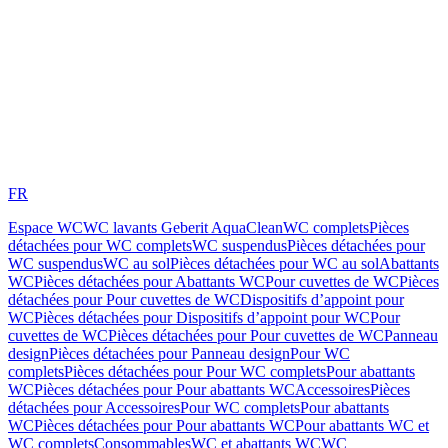
FR
Espace WC
WC lavants Geberit AquaClean
WC complets
Pièces
détachées pour WC complets
WC suspendus
Pièces détachées pour
WC suspendus
WC au sol
Pièces détachées pour WC au sol
Abattants
WC
Pièces détachées pour Abattants WC
Pour cuvettes de WC
Pièces
détachées pour Pour cuvettes de WC
Dispositifs d’appoint pour
WC
Pièces détachées pour Dispositifs d’appoint pour WC
Pour
cuvettes de WC
Pièces détachées pour Pour cuvettes de WC
Panneau
design
Pièces détachées pour Panneau design
Pour WC
complets
Pièces détachées pour Pour WC complets
Pour abattants
WC
Pièces détachées pour Pour abattants WC
Accessoires
Pièces
détachées pour Accessoires
Pour WC complets
Pour abattants
WC
Pièces détachées pour Pour abattants WC
Pour abattants WC et
WC complets
Consommables
WC et abattants WC
WC