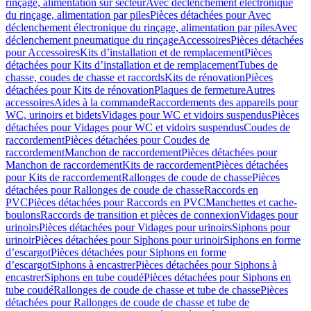
rinçage, alimentation sur secteur
Avec déclenchement électronique
du rinçage, alimentation par piles
Pièces détachées pour Avec
déclenchement électronique du rinçage, alimentation par piles
Avec
déclenchement pneumatique du rinçage
Accessoires
Pièces détachées
pour Accessoires
Kits d’installation et de remplacement
Pièces
détachées pour Kits d’installation et de remplacement
Tubes de
chasse, coudes de chasse et raccords
Kits de rénovation
Pièces
détachées pour Kits de rénovation
Plaques de fermeture
Autres
accessoires
Aides à la commande
Raccordements des appareils pour
WC, urinoirs et bidets
Vidages pour WC et vidoirs suspendus
Pièces
détachées pour Vidages pour WC et vidoirs suspendus
Coudes de
raccordement
Pièces détachées pour Coudes de
raccordement
Manchon de raccordement
Pièces détachées pour
Manchon de raccordement
Kits de raccordement
Pièces détachées
pour Kits de raccordement
Rallonges de coude de chasse
Pièces
détachées pour Rallonges de coude de chasse
Raccords en
PVC
Pièces détachées pour Raccords en PVC
Manchettes et cache-
boulons
Raccords de transition et pièces de connexion
Vidages pour
urinoirs
Pièces détachées pour Vidages pour urinoirs
Siphons pour
urinoir
Pièces détachées pour Siphons pour urinoir
Siphons en forme
d’escargot
Pièces détachées pour Siphons en forme
d’escargot
Siphons à encastrer
Pièces détachées pour Siphons à
encastrer
Siphons en tube coudé
Pièces détachées pour Siphons en
tube coudé
Rallonges de coude de chasse et tube de chasse
Pièces
détachées pour Rallonges de coude de chasse et tube de