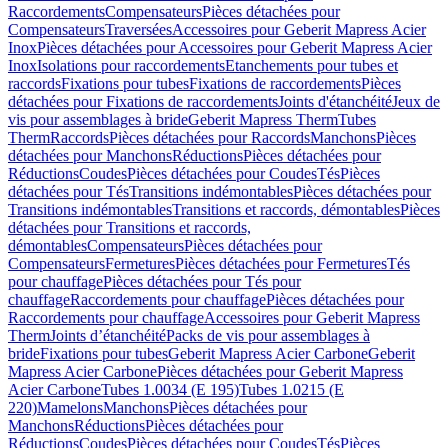
Raccordements
Compensateurs
Pièces détachées pour
Compensateurs
Traversées
Accessoires pour Geberit Mapress Acier
Inox
Pièces détachées pour Accessoires pour Geberit Mapress Acier
Inox
Isolations pour raccordements
Etanchements pour tubes et
raccords
Fixations pour tubes
Fixations de raccordements
Pièces
détachées pour Fixations de raccordements
Joints d'étanchéité
Jeux de
vis pour assemblages à bride
Geberit Mapress Therm
Tubes
Therm
Raccords
Pièces détachées pour Raccords
Manchons
Pièces
détachées pour Manchons
Réductions
Pièces détachées pour
Réductions
Coudes
Pièces détachées pour Coudes
Tés
Pièces
détachées pour Tés
Transitions indémontables
Pièces détachées pour
Transitions indémontables
Transitions et raccords, démontables
Pièces
détachées pour Transitions et raccords,
démontables
Compensateurs
Pièces détachées pour
Compensateurs
Fermetures
Pièces détachées pour Fermetures
Tés
pour chauffage
Pièces détachées pour Tés pour
chauffage
Raccordements pour chauffage
Pièces détachées pour
Raccordements pour chauffage
Accessoires pour Geberit Mapress
Therm
Joints d’étanchéité
Packs de vis pour assemblages à
bride
Fixations pour tubes
Geberit Mapress Acier Carbone
Geberit
Mapress Acier Carbone
Pièces détachées pour Geberit Mapress
Acier Carbone
Tubes 1.0034 (E 195)
Tubes 1.0215 (E
220)
Mamelons
Manchons
Pièces détachées pour
Manchons
Réductions
Pièces détachées pour
Réductions
Coudes
Pièces détachées pour Coudes
Tés
Pièces