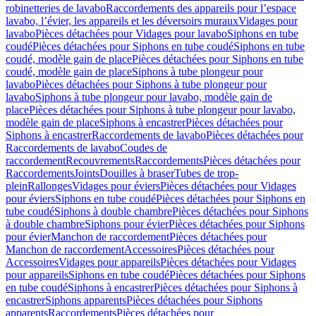
robinetteries de lavabo
Raccordements des appareils pour l’espace
lavabo, l’évier, les appareils et les déversoirs muraux
Vidages pour
lavabo
Pièces détachées pour Vidages pour lavabo
Siphons en tube
coudé
Pièces détachées pour Siphons en tube coudé
Siphons en tube
coudé, modèle gain de place
Pièces détachées pour Siphons en tube
coudé, modèle gain de place
Siphons à tube plongeur pour
lavabo
Pièces détachées pour Siphons à tube plongeur pour
lavabo
Siphons à tube plongeur pour lavabo, modèle gain de
place
Pièces détachées pour Siphons à tube plongeur pour lavabo,
modèle gain de place
Siphons à encastrer
Pièces détachées pour
Siphons à encastrer
Raccordements de lavabo
Pièces détachées pour
Raccordements de lavabo
Coudes de
raccordement
Recouvrements
Raccordements
Pièces détachées pour
Raccordements
Joints
Douilles à braser
Tubes de trop-
plein
Rallonges
Vidages pour éviers
Pièces détachées pour Vidages
pour éviers
Siphons en tube coudé
Pièces détachées pour Siphons en
tube coudé
Siphons à double chambre
Pièces détachées pour Siphons
à double chambre
Siphons pour évier
Pièces détachées pour Siphons
pour évier
Manchon de raccordement
Pièces détachées pour
Manchon de raccordement
Accessoires
Pièces détachées pour
Accessoires
Vidages pour appareils
Pièces détachées pour Vidages
pour appareils
Siphons en tube coudé
Pièces détachées pour Siphons
en tube coudé
Siphons à encastrer
Pièces détachées pour Siphons à
encastrer
Siphons apparents
Pièces détachées pour Siphons
apparents
Raccordements
Pièces détachées pour