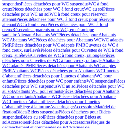
suspendus
Pièces détachées pour WC suspendus
WC à fond
creux
Pièces détachées pour WC à fond creux
WC au sol
Pièces
détachées pour WC au sol
WC à fond creux pour réservoir
attenant
Pièces détachées pour WC à fond creux pour réservoir
attenant
WC à fond creux
Pièces détachées pour WC à fond
creux
Réservoirs apparents pour WC, en céramique
sanitaire
Attenant
Abattants WC
Pièces détachées pour Abattants
WC
Abattants WC
Pièces détachées pour Abattants WC
WC adaptés
PMR
Pièces détachées pour WC adaptés PMR
Cuvettes de WC à
fond creux, surélevés
Pièces détachées pour Cuvettes de WC à fond
creux, surélevés
Cuvettes de WC à fond creux, rallongés
Pièces
détachées pour Cuvettes de WC à fond creux, rallongés
Abattants
WC adaptés PMR
Pièces détachées pour Abattants WC adaptés
PMR
Abattants WC
Pièces détachées pour Abattants WC
Lunettes
d’abattant
Pièces détachées pour Lunettes d’abattant
WC pour
enfants
Pièces détachées pour WC pour enfants
WC suspendus
Pièces
détachées pour WC suspendus
WC au sol
Pièces détachées pour WC
au sol
Abattants WC pour enfants
Pièces détachées pour Abattants
WC pour enfants
Abattants WC
Pièces détachées pour Abattants
WC
Lunettes d’abattant
Pièces détachées pour Lunettes
d’abattant
Siège à la turque
Avec rinçage
Accessoires
Matériel de
fixation
Bidets
Bidets suspendus
Pièces détachées pour Bidets
suspendus
Bidets au sol
Pièces détachées pour Bidets au
sol
Accessoires
Pièces détachées pour Accessoires
Plaques de
déclenchement et commandes de WC
Plaques de