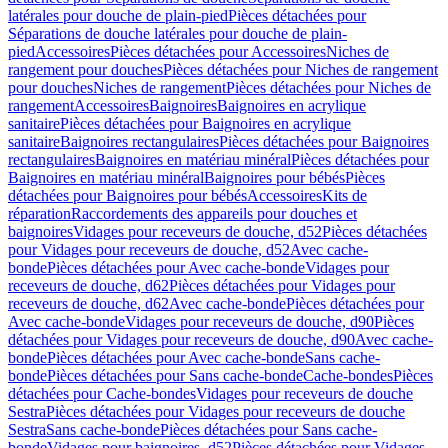
latérales pour douche de plain-pied
Pièces détachées pour
Séparations de douche latérales pour douche de plain-
pied
Accessoires
Pièces détachées pour Accessoires
Niches de
rangement pour douches
Pièces détachées pour Niches de rangement
pour douches
Niches de rangement
Pièces détachées pour Niches de
rangement
Accessoires
Baignoires
Baignoires en acrylique
sanitaire
Pièces détachées pour Baignoires en acrylique
sanitaire
Baignoires rectangulaires
Pièces détachées pour Baignoires
rectangulaires
Baignoires en matériau minéral
Pièces détachées pour
Baignoires en matériau minéral
Baignoires pour bébés
Pièces
détachées pour Baignoires pour bébés
Accessoires
Kits de
réparation
Raccordements des appareils pour douches et
baignoires
Vidages pour receveurs de douche, d52
Pièces détachées
pour Vidages pour receveurs de douche, d52
Avec cache-
bonde
Pièces détachées pour Avec cache-bonde
Vidages pour
receveurs de douche, d62
Pièces détachées pour Vidages pour
receveurs de douche, d62
Avec cache-bonde
Pièces détachées pour
Avec cache-bonde
Vidages pour receveurs de douche, d90
Pièces
détachées pour Vidages pour receveurs de douche, d90
Avec cache-
bonde
Pièces détachées pour Avec cache-bonde
Sans cache-
bonde
Pièces détachées pour Sans cache-bonde
Cache-bondes
Pièces
détachées pour Cache-bondes
Vidages pour receveurs de douche
Sestra
Pièces détachées pour Vidages pour receveurs de douche
Sestra
Sans cache-bonde
Pièces détachées pour Sans cache-
bonde
Vidages pour baignoires, d52
Pièces détachées pour Vidages