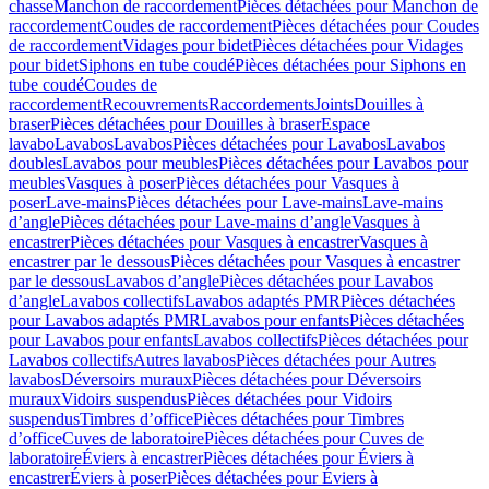
chasse
Manchon de raccordement
Pièces détachées pour Manchon de
raccordement
Coudes de raccordement
Pièces détachées pour Coudes
de raccordement
Vidages pour bidet
Pièces détachées pour Vidages
pour bidet
Siphons en tube coudé
Pièces détachées pour Siphons en
tube coudé
Coudes de
raccordement
Recouvrements
Raccordements
Joints
Douilles à
braser
Pièces détachées pour Douilles à braser
Espace
lavabo
Lavabos
Lavabos
Pièces détachées pour Lavabos
Lavabos
doubles
Lavabos pour meubles
Pièces détachées pour Lavabos pour
meubles
Vasques à poser
Pièces détachées pour Vasques à
poser
Lave-mains
Pièces détachées pour Lave-mains
Lave-mains
d’angle
Pièces détachées pour Lave-mains d’angle
Vasques à
encastrer
Pièces détachées pour Vasques à encastrer
Vasques à
encastrer par le dessous
Pièces détachées pour Vasques à encastrer
par le dessous
Lavabos d’angle
Pièces détachées pour Lavabos
d’angle
Lavabos collectifs
Lavabos adaptés PMR
Pièces détachées
pour Lavabos adaptés PMR
Lavabos pour enfants
Pièces détachées
pour Lavabos pour enfants
Lavabos collectifs
Pièces détachées pour
Lavabos collectifs
Autres lavabos
Pièces détachées pour Autres
lavabos
Déversoirs muraux
Pièces détachées pour Déversoirs
muraux
Vidoirs suspendus
Pièces détachées pour Vidoirs
suspendus
Timbres dʼoffice
Pièces détachées pour Timbres
dʼoffice
Cuves de laboratoire
Pièces détachées pour Cuves de
laboratoire
Éviers à encastrer
Pièces détachées pour Éviers à
encastrer
Éviers à poser
Pièces détachées pour Éviers à