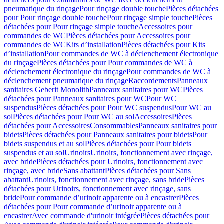
pneumatique du rinçage
Pour rinçage double touche
Pièces détachées
pour Pour rinçage double touche
Pour rinçage simple touche
Pièces
détachées pour Pour rinçage simple touche
Accessoires pour
commandes de WC
Pièces détachées pour Accessoires pour
commandes de WC
Kits d’installation
Pièces détachées pour Kits
d’installation
Pour commandes de WC à déclenchement électronique
du rinçage
Pièces détachées pour Pour commandes de WC à
déclenchement électronique du rinçage
Pour commandes de WC à
déclenchement pneumatique du rinçage
Raccordements
Panneaux
sanitaires Geberit Monolith
Panneaux sanitaires pour WC
Pièces
détachées pour Panneaux sanitaires pour WC
Pour WC
suspendus
Pièces détachées pour Pour WC suspendus
Pour WC au
sol
Pièces détachées pour Pour WC au sol
Accessoires
Pièces
détachées pour Accessoires
Consommables
Panneaux sanitaires pour
bidets
Pièces détachées pour Panneaux sanitaires pour bidets
Pour
bidets suspendus et au sol
Pièces détachées pour Pour bidets
suspendus et au sol
Urinoirs
Urinoirs, fonctionnement avec rinçage,
avec bride
Pièces détachées pour Urinoirs, fonctionnement avec
rinçage, avec bride
Sans abattant
Pièces détachées pour Sans
abattant
Urinoirs, fonctionnement avec rinçage, sans bride
Pièces
détachées pour Urinoirs, fonctionnement avec rinçage, sans
bride
Pour commande d’urinoir apparente ou à encastrer
Pièces
détachées pour Pour commande d’urinoir apparente ou à
encastrer
Avec commande d'urinoir intégrée
Pièces détachées pour