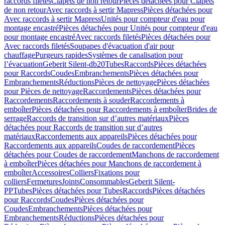
raccords filetés
Clapets de non retour
Pièces détachées pour Clapets
de non retour
Avec raccords à sertir Mapress
Pièces détachées pour
Avec raccords à sertir Mapress
Unités pour compteur d'eau pour
montage encastré
Pièces détachées pour Unités pour compteur d'eau
pour montage encastré
Avec raccords filetés
Pièces détachées pour
Avec raccords filetés
Soupapes d'évacuation d'air pour
chauffage
Purgeurs rapides
Systèmes de canalisation pour
l’évacuation
Geberit Silent-db20
Tubes
Raccords
Pièces détachées
pour Raccords
Coudes
Embranchements
Pièces détachées pour
Embranchements
Réductions
Pièces de nettoyage
Pièces détachées
pour Pièces de nettoyage
Raccordements
Pièces détachées pour
Raccordements
Raccordements à souder
Raccordements à
emboîter
Pièces détachées pour Raccordements à emboîter
Brides de
serrage
Raccords de transition sur d’autres matériaux
Pièces
détachées pour Raccords de transition sur d’autres
matériaux
Raccordements aux appareils
Pièces détachées pour
Raccordements aux appareils
Coudes de raccordement
Pièces
détachées pour Coudes de raccordement
Manchons de raccordement
à emboîter
Pièces détachées pour Manchons de raccordement à
emboîter
Accessoires
Colliers
Fixations pour
colliers
Fermetures
Joints
Consommables
Geberit Silent-
PP
Tubes
Pièces détachées pour Tubes
Raccords
Pièces détachées
pour Raccords
Coudes
Pièces détachées pour
Coudes
Embranchements
Pièces détachées pour
Embranchements
Réductions
Pièces détachées pour