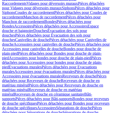
Raccordements
Vidages pour déversoirs muraux
Pièces détachées
pour Vidages pour déversoirs muraux
Siphons
Pièces détachées pour
Siphons
Coudes de raccordement
Pièces détachées pour Coudes de
raccordement
Manchon de raccordement
Pièces détachées pour
Manchon de raccordement
Bondes
Pièces détachées pour
Bondes
Accessoires
Pièces détachées pour Accessoires
Espace
douche et baignoire
Douches
Évacuation des sols pour
douches
Pièces détachées pour Évacuation des sols pour
douches
Canivelles de douche
Pièces détachées pour Canivelles de
douche
Accessoires pour canivelles de douche
Pièces détachées pour
Accessoires pour canivelles de douche
Bondes pour douche de
plain-pied
Pièces détachées pour Bondes pour douche de plain-
pied
Accessoires pour bondes pour douche de plain-pied
Pièces
détachées pour Accessoires pour bondes pour douche de plain-
pied
Evacuations murales
Pièces détachées pour Evacuations
murales
Accessoires pour évacuations murales
Pièces détachées pour
Accessoires pour évacuations murales
Receveurs de douche
Pièces
détachées pour Receveurs de douche
Receveurs de douche en
matériau minéral
Pièces détachées pour Receveurs de douche en
matériau minéral
Receveurs de douche en matériau
minéral
Receveurs de douche en céramique sanitaire
Bâti-
supports
Pièces détachées pour Bâti-supports
Bondes pour receveurs
de douche spécifiques
Pièces détachées pour Bondes pour receveurs
de douche spécifiques
Accessoires
Séparations de douche
Pièces
détachées pour Séparations de douche
Séparations de douche