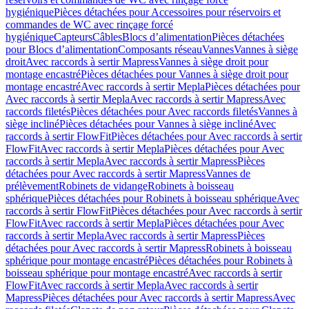
hygiénique
Pièces détachées pour Accessoires pour réservoirs et
commandes de WC avec rinçage forcé
hygiénique
Capteurs
Câbles
Blocs d’alimentation
Pièces détachées
pour Blocs d’alimentation
Composants réseau
Vannes
Vannes à siège
droit
Avec raccords à sertir Mapress
Vannes à siège droit pour
montage encastré
Pièces détachées pour Vannes à siège droit pour
montage encastré
Avec raccords à sertir Mepla
Pièces détachées pour
Avec raccords à sertir Mepla
Avec raccords à sertir Mapress
Avec
raccords filetés
Pièces détachées pour Avec raccords filetés
Vannes à
siège incliné
Pièces détachées pour Vannes à siège incliné
Avec
raccords à sertir FlowFit
Pièces détachées pour Avec raccords à sertir
FlowFit
Avec raccords à sertir Mepla
Pièces détachées pour Avec
raccords à sertir Mepla
Avec raccords à sertir Mapress
Pièces
détachées pour Avec raccords à sertir Mapress
Vannes de
prélèvement
Robinets de vidange
Robinets à boisseau
sphérique
Pièces détachées pour Robinets à boisseau sphérique
Avec
raccords à sertir FlowFit
Pièces détachées pour Avec raccords à sertir
FlowFit
Avec raccords à sertir Mepla
Pièces détachées pour Avec
raccords à sertir Mepla
Avec raccords à sertir Mapress
Pièces
détachées pour Avec raccords à sertir Mapress
Robinets à boisseau
sphérique pour montage encastré
Pièces détachées pour Robinets à
boisseau sphérique pour montage encastré
Avec raccords à sertir
FlowFit
Avec raccords à sertir Mepla
Avec raccords à sertir
Mapress
Pièces détachées pour Avec raccords à sertir Mapress
Avec