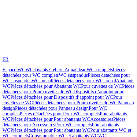
FR
Espace WC
WC lavants Geberit AquaClean
WC complets
Pièces
détachées pour WC complets
WC suspendus
Pièces détachées pour
WC suspendus
WC au sol
Pièces détachées pour WC au sol
Abattants
WC
Pièces détachées pour Abattants WC
Pour cuvettes de WC
Pièces
détachées pour Pour cuvettes de WC
Dispositifs d’appoint pour
WC
Pièces détachées pour Dispositifs d’appoint pour WC
Pour
cuvettes de WC
Pièces détachées pour Pour cuvettes de WC
Panneau
design
Pièces détachées pour Panneau design
Pour WC
complets
Pièces détachées pour Pour WC complets
Pour abattants
WC
Pièces détachées pour Pour abattants WC
Accessoires
Pièces
détachées pour Accessoires
Pour WC complets
Pour abattants
WC
Pièces détachées pour Pour abattants WC
Pour abattants WC et
WC complets
Consommables
WC et abattants WC
WC