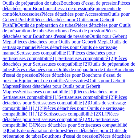
Outils de préparation de tubes
Bouchons d’essai de pression
Pièces
détachées pour Bouchons d’essai de pression
Équipements de
contrôle
Accessoires
Pièces détachées pour Accessoires
Outils pour
Geberit PushFit
Pièces détachées pour Outils pour Geberit
PushFit
Outils de préparation de tubes
Pièces détachées pour Outils
de préparation de tubes
Bouchons d'essai de pression
Pièces
détachées pour Bouchons d'essai de pression
Outils pour Geberit
Mepla
Pièces détachées pour Outils pour Geberit Mepla
Outils de
sertissage manuel
Pièces détachées pour Outils de sertissage
manuel
Sertisseuses compatibilité [1]
Pièces détachées pour
Sertisseuses compatibilité [1]
Sertisseuses compatibilité [2]
Pièces
détachées pour Sertisseuses compatibilité [2]
Outils de préparation de
tubes
Pièces détachées pour Outils de préparation de tubes
Bouchons
d'essai de pression
Pièces détachées pour Bouchons d'essai de
pression
Équipement de contrôle
Accessoires
Outils pour Geberit
Mapress
Pièces détachées pour Outils pour Geberit
Mapress
Sertisseuses compatibilité [1]
Pièces détachées pour
Sertisseuses compatibilité [1]
Sertisseuses compatibilité [2]
Pièces
détachées pour Sertisseuses compatibilité [2]
Outils de sertissage
compatibilité [1] / [2]
Pièces détachées pour Outils de sertissage
compatibilité [1] / [2]
Sertisseuses compatibilité [2XL]
Pièces
détachées pour Sertisseuses compatibilité [2XL]
Sertisseuses
compatibilité [3]
Pièces détachées pour Sertisseuses compatibilité
[3]
Outils de préparation de tubes
Pièces détachées pour Outils de
préparation de tubes
Bouchons d'essai de pression
Pièces détachées