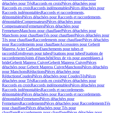
détachées pour Tés
Raccords en croix
Pièces détachées pour
Raccords en croix
Raccords indémontables
Pièces détachées pour
Raccords indémontables
Raccords et raccordements,
démontables
Pièces détachées pour Raccords et raccordements,
démontables
Compensateurs
Pièces détachées pour
Compensateurs
Fermetures
Pièces détachées pour
Fermetures
Manchons pour chauffage
Pièces détachées pour
Manchons pour chauffage
Tés pour chauffage
Pièces détachées pour
Tés pour chauffage
Raccordements pour chauffage
Pièces détachées
pour Raccordements pour chauffage
Accessoires pour Geberit
Mapress Acier Carbone
Etanchements pour tubes et
raccords
Enjoliveurs pour tubes
Fixations pour tubes
Fixations de
raccordements
Joints d'étanchéité
Jeux de vis pour assemblages à
bride
Geberit Mapress Cuivre
Geberit Mapress Cuivre
Pièces
détachées pour Geberit Mapress Cuivre
Manchons
Pièces détachées
pour Manchons
Réductions
Pièces détachées pour
Réductions
Coudes
Pièces détachées pour Coudes
Tés
Pièces
détachées pour Tés
Raccords en croix
Pièces détachées pour
Raccords en croix
Raccords indémontables
Pièces détachées pour
Raccords indémontables
Raccords et raccordements,
démontables
Pièces détachées pour Raccords et raccordements,
démontables
Fermetures
Pièces détachées pour
Fermetures
Raccordements
Pièces détachées pour Raccordements
Tés
pour chauffage
Pièces détachées pour Tés pour
chauffage
Raccordements pour chauffage
Pièces détachées pour