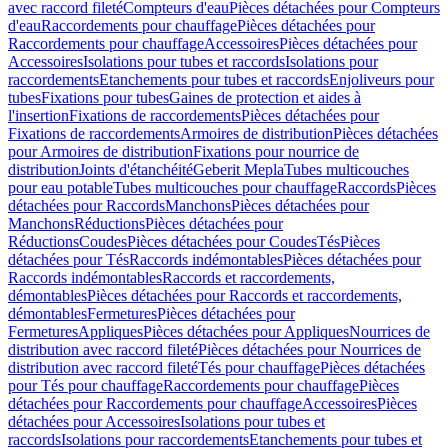
avec raccord fileté
Compteurs d'eau
Pièces détachées pour Compteurs
d'eau
Raccordements pour chauffage
Pièces détachées pour
Raccordements pour chauffage
Accessoires
Pièces détachées pour
Accessoires
Isolations pour tubes et raccords
Isolations pour
raccordements
Etanchements pour tubes et raccords
Enjoliveurs pour
tubes
Fixations pour tubes
Gaines de protection et aides à
l'insertion
Fixations de raccordements
Pièces détachées pour
Fixations de raccordements
Armoires de distribution
Pièces détachées
pour Armoires de distribution
Fixations pour nourrice de
distribution
Joints d'étanchéité
Geberit Mepla
Tubes multicouches
pour eau potable
Tubes multicouches pour chauffage
Raccords
Pièces
détachées pour Raccords
Manchons
Pièces détachées pour
Manchons
Réductions
Pièces détachées pour
Réductions
Coudes
Pièces détachées pour Coudes
Tés
Pièces
détachées pour Tés
Raccords indémontables
Pièces détachées pour
Raccords indémontables
Raccords et raccordements,
démontables
Pièces détachées pour Raccords et raccordements,
démontables
Fermetures
Pièces détachées pour
Fermetures
Appliques
Pièces détachées pour Appliques
Nourrices de
distribution avec raccord fileté
Pièces détachées pour Nourrices de
distribution avec raccord fileté
Tés pour chauffage
Pièces détachées
pour Tés pour chauffage
Raccordements pour chauffage
Pièces
détachées pour Raccordements pour chauffage
Accessoires
Pièces
détachées pour Accessoires
Isolations pour tubes et
raccords
Isolations pour raccordements
Etanchements pour tubes et