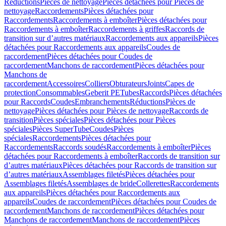
Réductions
Pièces de nettoyage
Pièces détachées pour Pièces de
nettoyage
Raccordements
Pièces détachées pour
Raccordements
Raccordements à emboîter
Pièces détachées pour
Raccordements à emboîter
Raccordements à griffes
Raccords de
transition sur d’autres matériaux
Raccordements aux appareils
Pièces
détachées pour Raccordements aux appareils
Coudes de
raccordement
Pièces détachées pour Coudes de
raccordement
Manchons de raccordement
Pièces détachées pour
Manchons de
raccordement
Accessoires
Colliers
Obturateurs
Joints
Capes de
protection
Consommables
Geberit PE
Tubes
Raccords
Pièces détachées
pour Raccords
Coudes
Embranchements
Réductions
Pièces de
nettoyage
Pièces détachées pour Pièces de nettoyage
Raccords de
transition
Pièces spéciales
Pièces détachées pour Pièces
spéciales
Pièces SuperTube
Coudes
Pièces
spéciales
Raccordements
Pièces détachées pour
Raccordements
Raccords soudés
Raccordements à emboîter
Pièces
détachées pour Raccordements à emboîter
Raccords de transition sur
d’autres matériaux
Pièces détachées pour Raccords de transition sur
d’autres matériaux
Assemblages filetés
Pièces détachées pour
Assemblages filetés
Assemblages de bride
Collerettes
Raccordements
aux appareils
Pièces détachées pour Raccordements aux
appareils
Coudes de raccordement
Pièces détachées pour Coudes de
raccordement
Manchons de raccordement
Pièces détachées pour
Manchons de raccordement
Manchons de raccordement
Pièces