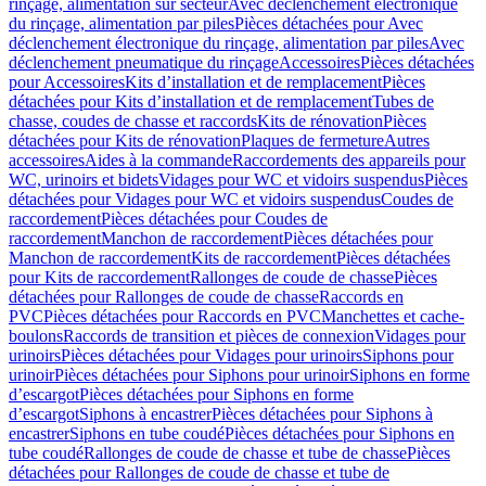
rinçage, alimentation sur secteur
Avec déclenchement électronique
du rinçage, alimentation par piles
Pièces détachées pour Avec
déclenchement électronique du rinçage, alimentation par piles
Avec
déclenchement pneumatique du rinçage
Accessoires
Pièces détachées
pour Accessoires
Kits d’installation et de remplacement
Pièces
détachées pour Kits d’installation et de remplacement
Tubes de
chasse, coudes de chasse et raccords
Kits de rénovation
Pièces
détachées pour Kits de rénovation
Plaques de fermeture
Autres
accessoires
Aides à la commande
Raccordements des appareils pour
WC, urinoirs et bidets
Vidages pour WC et vidoirs suspendus
Pièces
détachées pour Vidages pour WC et vidoirs suspendus
Coudes de
raccordement
Pièces détachées pour Coudes de
raccordement
Manchon de raccordement
Pièces détachées pour
Manchon de raccordement
Kits de raccordement
Pièces détachées
pour Kits de raccordement
Rallonges de coude de chasse
Pièces
détachées pour Rallonges de coude de chasse
Raccords en
PVC
Pièces détachées pour Raccords en PVC
Manchettes et cache-
boulons
Raccords de transition et pièces de connexion
Vidages pour
urinoirs
Pièces détachées pour Vidages pour urinoirs
Siphons pour
urinoir
Pièces détachées pour Siphons pour urinoir
Siphons en forme
d’escargot
Pièces détachées pour Siphons en forme
d’escargot
Siphons à encastrer
Pièces détachées pour Siphons à
encastrer
Siphons en tube coudé
Pièces détachées pour Siphons en
tube coudé
Rallonges de coude de chasse et tube de chasse
Pièces
détachées pour Rallonges de coude de chasse et tube de