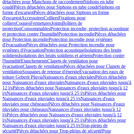
détachées pour Manchons de raccordement
Siphons en tube
coudé
Pièces détachées pour Siphons en tube coudé
Siphons en
forme d'escargot
Pièces détachées pour Siphons en forme
d'escargot
Accessoires
Colliers
Fixations pour
colliers
Coques
Fermetures
Joints
Boîtiers de
protection
Consommables
Protection incendie, protection acoustique
et protection contre l'humidité
Protection incendie
Pièces détachées
pour Protection incendie
Protection incendie pour systèmes
d'évacuation
Pièces détachées pour Protection incendie pour
systèmes d'évacuation
Protection acoustique
Isolations des bruits
solidiens
Isolations des bruits solidiens et aériens
Protection contre
l'humidité
Etanchements
Clapets de ventilation pour
évacuation
Clapets de ventilation
Pièces détachées pour Clapets de
ventilation
Soupapes de retenue d'énergie
Évacuation des eaux de
toiture Geberit Pluvia
Naissances d'eaux pluviales
Pièces détachées
pour Naissances d'eaux pluviales
Naissances d'eaux pluviales jusqu'à
12 l/s
Pièces détachées pour Naissances d'eaux pluviales jusqu'à 12
l/s
Naissances d'eaux pluviales jusqu'à 25 l/s
Pièces détachées pour
Naissances d'eaux pluviales jusqu'à 25 l/s
Naissances d'eaux
pluviales pour chéneaux
Pièces détachées pour Naissances d'eaux
pluviales pour chéneaux
Naissances d'eaux pluviales jusqu'à 12
l/s
Pièces détachées pour Naissances d'eaux pluviales jusqu'à 12
l/s
Naissances d'eaux pluviales jusqu'à 25 l/s
Pièces détachées pour
Naissances d'eaux pluviales jusqu'à 25 l/s
Trop-pleins de
sécurité
Pièces détachées pour Trop-pleins de sécurité
Pour