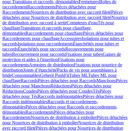
pour Transitions et raccords, démontables
Fermetures
Boîtes de
raccordement
Raccordements
Pièces détachées pour
Raccordements
Nourrices de distribution avec raccord fileté
Pièces
détachées pour Nourrices de distribution avec raccord fileté
Nourrice
de distribution avec raccord à sertir
Compteurs d'eau
Tés pour
chauffage
Transitions et raccords pour chauffage,
démontables
Raccordements pour chauffage
Pièces détachées pour
Raccordements pour chauffage
Accessoires
Isolations pour tubes et
raccords
Isolations pour raccordements
Étanchéités pour tubes et
raccords
Étanchéités pour raccords
Recouvrements pour
tubes
Recouvrement pour raccords
Fixations pour tubes
Gaines de
protection et aides à l'insertion
Fixations pour
raccordements
Armoires de distribution
Fixations pour nourrice de
distribution
Joints d’étanchéité
Packs de vis pour assemblages à
bride
Consommables
Geberit PushFit
Tubes ML
Tubes ML pour
chauffage
Raccords
Pièces détachées pour Raccords
Manchons
Pièces
détachées pour Manchons
Réductions
Pièces détachées pour
Réductions
Coudes
Pièces détachées pour Coudes
Tés
Pièces
détachées pour Tés
Raccords indémontables
Pièces détachées pour
Raccords indémontables
Raccords et raccordements,
démontables
Pièces détachées pour Raccords et raccordements,
démontables
Raccordements
Pièces détachées pour
Raccordements
Nourrices de distribution à emboîter
Pièces détachées
pour Nourrices de distribution à emboîter
Nourrices de distribution
avec raccord fileté
Pièces détachées pour Nourrices de distribution