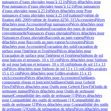
naissances d’eaux pluviales jusqu’à 12 l/s
Pièces détachées pour
Pour naissances d’eaux pluviales jusqu’à 12 l/s
Pour naissances
d’eaux pluviales jusqu’à 25 l/s
Pièces détachées pour Pour
naissances d’eaux pluviales jusqu’à 25 l/s
Fixations
Système de
fixation d40–200
Système de fixation d250–315
Accessoires
Pièces
détachées pour Accessoires
Pour naissances
Pièces détachées pour
Pour naissances
Pour fixations
Évacuation des eaux de toiture
conventionnelle
Naissances d'eaux pluviales
Pièces détachées pour
Naissances d'eaux pluviales
Raccords au pare-vapeur
Pièces
détachées pour Raccords au pare-vapeur
Accessoires
Pièces
détachées pour Accessoires
Évacuation des sols
Evacuation de
surface pour l'intérieur et l'extérieur
Pièces détachées pour
Evacuation de surface pour l'intérieur et l'extérieur
Siphons de sol
pour balcons et terrasses, 10 x 10 cm
Pièces détachées pour Siphons
de sol pour balcons et terrasses, 10 x 10 cm
Siphons de sol 13 x 13
cm
Pièces détachées pour Siphons de sol 13 x 13 cm
Grilles-avaloirs
15 x 15 cm
Pièces détachées pour Grilles-avaloirs 15 x 15
cm
Accessoires
Pièces détachées pour Accessoires
Outillages,
composants réseau et logiciels
Outillages
Outils pour Geberit
FlowFit
Pièces détachées pour Outils pour Geberit FlowFit
Outils de
sertissage manuel
Pièces détachées pour Outils de sertissage
manuel
Compatibilité des outils de sertissage [1]
Pièces détachées
pour Compatibilité des outils de sertissage [1]
Compatibilité des
outils de sertissage [2]
Pièces détachées pour Compatibilité des outils
de sertissage [2]
Outils de préparation de tubes
Pièces détachées pour