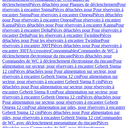
déclenchement
Pièces détachées pour Plaques de déclenchement
Pour
réservoirs à encastrer Sigma
Pièces détachées pour Pour réservoirs à
encastrer Sigma
Pour réservoirs à encastrer Omega
Pièces détachées
pour Pour réservoirs à encastrer Omega
Pour réservoirs à encastrer
Kappa
Pièces détachées pour Pour réservoirs à encastrer Kappa
Pour
réservoirs à encastrer Delta
Pièces détachées pour Pour réservoirs à
encastrer Delta
Pour les réservoirs à encastrer Twinline
Pièces
détachées pour Pour les réservoirs à encastrer Twinline
Pour
réservoirs à encastrer 300T
Pièces détachées pour Pour réservoirs à
encastrer 300T
Accessoires
Consommables
Commandes de WC à
déclenchement électronique du rinçage
Pièces détachées pour
Commandes de WC à déclenchement électronique du rinçage
Pour
alimentation sur secteur, pour réservoirs à encastrer Geberit Sigma
12 cm
Pièces détachées pour Pour alimentation sur secteur, pour
réservoirs à encastrer Geberit Sigma 12 cm
Pour alimentation sur
secteur, pour réservoirs à encastrer Geberit Sigma 8 cm
Pièces
détachées pour Pour alimentation sur secteur, pour réservoirs à
encastrer Geberit Sigma 8 cm
Pour alimentation sur secteur, pour
réservoirs à encastrer Geberit Omega 12 cm
Pièces détachées pour
Pour alimentation sur secteur, pour réservoirs à encastrer Geberit
Omega 12 cm
Pour alimentation par piles, pour réservoirs à encastrer
Geberit Sigma 12 cm
Pièces détachées pour Pour alimentation par
piles, pour réservoirs à encastrer Geberit Sigma 12 cm
Commandes
de WC avec déclenchement pneumatique du rinçage
Pièces
détachées pour Commandes de WC avec déclenchement