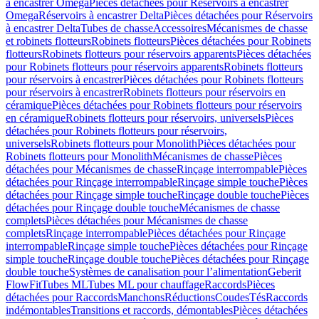
à encastrer Omega
Pièces détachées pour Réservoirs à encastrer
Omega
Réservoirs à encastrer Delta
Pièces détachées pour Réservoirs
à encastrer Delta
Tubes de chasse
Accessoires
Mécanismes de chasse
et robinets flotteurs
Robinets flotteurs
Pièces détachées pour Robinets
flotteurs
Robinets flotteurs pour réservoirs apparents
Pièces détachées
pour Robinets flotteurs pour réservoirs apparents
Robinets flotteurs
pour réservoirs à encastrer
Pièces détachées pour Robinets flotteurs
pour réservoirs à encastrer
Robinets flotteurs pour réservoirs en
céramique
Pièces détachées pour Robinets flotteurs pour réservoirs
en céramique
Robinets flotteurs pour réservoirs, universels
Pièces
détachées pour Robinets flotteurs pour réservoirs,
universels
Robinets flotteurs pour Monolith
Pièces détachées pour
Robinets flotteurs pour Monolith
Mécanismes de chasse
Pièces
détachées pour Mécanismes de chasse
Rinçage interrompable
Pièces
détachées pour Rinçage interrompable
Rinçage simple touche
Pièces
détachées pour Rinçage simple touche
Rinçage double touche
Pièces
détachées pour Rinçage double touche
Mécanismes de chasse
complets
Pièces détachées pour Mécanismes de chasse
complets
Rinçage interrompable
Pièces détachées pour Rinçage
interrompable
Rinçage simple touche
Pièces détachées pour Rinçage
simple touche
Rinçage double touche
Pièces détachées pour Rinçage
double touche
Systèmes de canalisation pour l’alimentation
Geberit
FlowFit
Tubes ML
Tubes ML pour chauffage
Raccords
Pièces
détachées pour Raccords
Manchons
Réductions
Coudes
Tés
Raccords
indémontables
Transitions et raccords, démontables
Pièces détachées