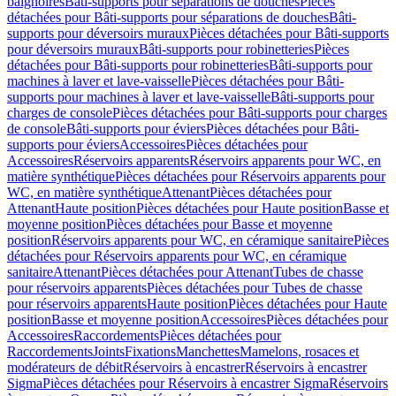
baignoires
Bâti-supports pour séparations de douches
Pièces
détachées pour Bâti-supports pour séparations de douches
Bâti-
supports pour déversoirs muraux
Pièces détachées pour Bâti-supports
pour déversoirs muraux
Bâti-supports pour robinetteries
Pièces
détachées pour Bâti-supports pour robinetteries
Bâti-supports pour
machines à laver et lave-vaisselle
Pièces détachées pour Bâti-
supports pour machines à laver et lave-vaisselle
Bâti-supports pour
charges de console
Pièces détachées pour Bâti-supports pour charges
de console
Bâti-supports pour éviers
Pièces détachées pour Bâti-
supports pour éviers
Accessoires
Pièces détachées pour
Accessoires
Réservoirs apparents
Réservoirs apparents pour WC, en
matière synthétique
Pièces détachées pour Réservoirs apparents pour
WC, en matière synthétique
Attenant
Pièces détachées pour
Attenant
Haute position
Pièces détachées pour Haute position
Basse et
moyenne position
Pièces détachées pour Basse et moyenne
position
Réservoirs apparents pour WC, en céramique sanitaire
Pièces
détachées pour Réservoirs apparents pour WC, en céramique
sanitaire
Attenant
Pièces détachées pour Attenant
Tubes de chasse
pour réservoirs apparents
Pièces détachées pour Tubes de chasse
pour réservoirs apparents
Haute position
Pièces détachées pour Haute
position
Basse et moyenne position
Accessoires
Pièces détachées pour
Accessoires
Raccordements
Pièces détachées pour
Raccordements
Joints
Fixations
Manchettes
Mamelons, rosaces et
modérateurs de débit
Réservoirs à encastrer
Réservoirs à encastrer
Sigma
Pièces détachées pour Réservoirs à encastrer Sigma
Réservoirs