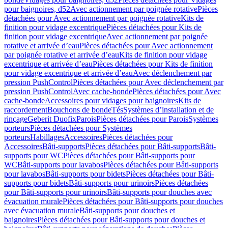
pour baignoires, d52
Avec actionnement par poignée rotative
Pièces
détachées pour Avec actionnement par poignée rotative
Kits de
finition pour vidage excentrique
Pièces détachées pour Kits de
finition pour vidage excentrique
Avec actionnement par poignée
rotative et arrivée d’eau
Pièces détachées pour Avec actionnement
par poignée rotative et arrivée d’eau
Kits de finition pour vidage
excentrique et arrivée d’eau
Pièces détachées pour Kits de finition
pour vidage excentrique et arrivée d’eau
Avec déclenchement par
pression PushControl
Pièces détachées pour Avec déclenchement par
pression PushControl
Avec cache-bonde
Pièces détachées pour Avec
cache-bonde
Accessoires pour vidages pour baignoires
Kits de
raccordement
Bouchons de bonde
Tés
Systèmes d’installation et de
rinçage
Geberit Duofix
Parois
Pièces détachées pour Parois
Systèmes
porteurs
Pièces détachées pour Systèmes
porteurs
Habillages
Accessoires
Pièces détachées pour
Accessoires
Bâti-supports
Pièces détachées pour Bâti-supports
Bâti-
supports pour WC
Pièces détachées pour Bâti-supports pour
WC
Bâti-supports pour lavabos
Pièces détachées pour Bâti-supports
pour lavabos
Bâti-supports pour bidets
Pièces détachées pour Bâti-
supports pour bidets
Bâti-supports pour urinoirs
Pièces détachées
pour Bâti-supports pour urinoirs
Bâti-supports pour douches avec
évacuation murale
Pièces détachées pour Bâti-supports pour douches
avec évacuation murale
Bâti-supports pour douches et
baignoires
Pièces détachées pour Bâti-supports pour douches et