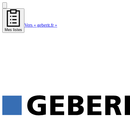
Vers « geberit.fr »
Mes listes