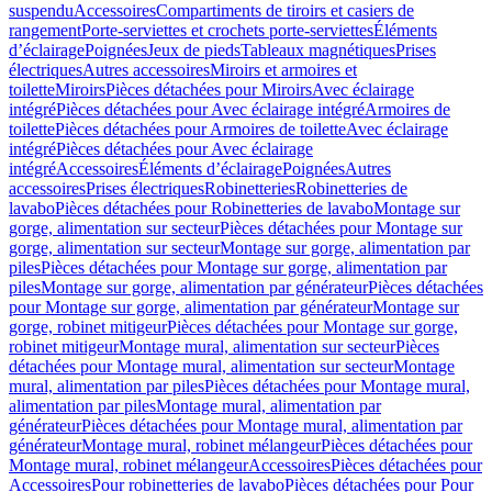
suspendu
Accessoires
Compartiments de tiroirs et casiers de
rangement
Porte-serviettes et crochets porte-serviettes
Éléments
d’éclairage
Poignées
Jeux de pieds
Tableaux magnétiques
Prises
électriques
Autres accessoires
Miroirs et armoires et
toilette
Miroirs
Pièces détachées pour Miroirs
Avec éclairage
intégré
Pièces détachées pour Avec éclairage intégré
Armoires de
toilette
Pièces détachées pour Armoires de toilette
Avec éclairage
intégré
Pièces détachées pour Avec éclairage
intégré
Accessoires
Éléments d’éclairage
Poignées
Autres
accessoires
Prises électriques
Robinetteries
Robinetteries de
lavabo
Pièces détachées pour Robinetteries de lavabo
Montage sur
gorge, alimentation sur secteur
Pièces détachées pour Montage sur
gorge, alimentation sur secteur
Montage sur gorge, alimentation par
piles
Pièces détachées pour Montage sur gorge, alimentation par
piles
Montage sur gorge, alimentation par générateur
Pièces détachées
pour Montage sur gorge, alimentation par générateur
Montage sur
gorge, robinet mitigeur
Pièces détachées pour Montage sur gorge,
robinet mitigeur
Montage mural, alimentation sur secteur
Pièces
détachées pour Montage mural, alimentation sur secteur
Montage
mural, alimentation par piles
Pièces détachées pour Montage mural,
alimentation par piles
Montage mural, alimentation par
générateur
Pièces détachées pour Montage mural, alimentation par
générateur
Montage mural, robinet mélangeur
Pièces détachées pour
Montage mural, robinet mélangeur
Accessoires
Pièces détachées pour
Accessoires
Pour robinetteries de lavabo
Pièces détachées pour Pour