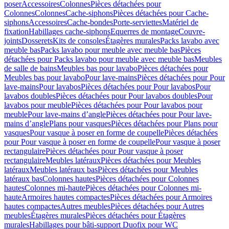
poser
Accessoires
Colonnes
Pièces détachées pour
Colonnes
Colonnes
Cache-siphons
Pièces détachées pour Cache-
siphons
Accessoires
Cache-bondes
Porte-serviettes
Matériel de
fixation
Habillages cache-siphons
Equerres de montage
Couvre-
joints
Dosserets
Kits de consoles
Étagères murales
Packs lavabo avec
meuble bas
Packs lavabo pour meuble avec meuble bas
Pièces
détachées pour Packs lavabo pour meuble avec meuble bas
Meubles
de salle de bains
Meubles bas pour lavabo
Pièces détachées pour
Meubles bas pour lavabo
Pour lave-mains
Pièces détachées pour Pour
lave-mains
Pour lavabos
Pièces détachées pour Pour lavabos
Pour
lavabos doubles
Pièces détachées pour Pour lavabos doubles
Pour
lavabos pour meuble
Pièces détachées pour Pour lavabos pour
meuble
Pour lave-mains d’angle
Pièces détachées pour Pour lave-
mains d’angle
Plans pour vasques
Pièces détachées pour Plans pour
vasques
Pour vasque à poser en forme de coupelle
Pièces détachées
pour Pour vasque à poser en forme de coupelle
Pour vasque à poser
rectangulaire
Pièces détachées pour Pour vasque à poser
rectangulaire
Meubles latéraux
Pièces détachées pour Meubles
latéraux
Meubles latéraux bas
Pièces détachées pour Meubles
latéraux bas
Colonnes hautes
Pièces détachées pour Colonnes
hautes
Colonnes mi-haute
Pièces détachées pour Colonnes mi-
haute
Armoires hautes compactes
Pièces détachées pour Armoires
hautes compactes
Autres meubles
Pièces détachées pour Autres
meubles
Étagères murales
Pièces détachées pour Étagères
murales
Habillages pour bâti-support Duofix pour WC