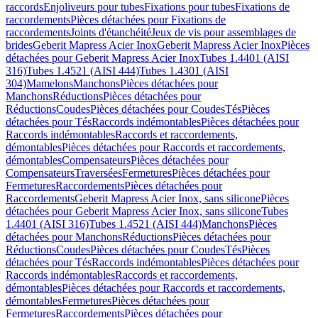
raccords
Enjoliveurs pour tubes
Fixations pour tubes
Fixations de
raccordements
Pièces détachées pour Fixations de
raccordements
Joints d'étanchéité
Jeux de vis pour assemblages de
brides
Geberit Mapress Acier Inox
Geberit Mapress Acier Inox
Pièces
détachées pour Geberit Mapress Acier Inox
Tubes 1.4401 (AISI
316)
Tubes 1.4521 (AISI 444)
Tubes 1.4301 (AISI
304)
Mamelons
Manchons
Pièces détachées pour
Manchons
Réductions
Pièces détachées pour
Réductions
Coudes
Pièces détachées pour Coudes
Tés
Pièces
détachées pour Tés
Raccords indémontables
Pièces détachées pour
Raccords indémontables
Raccords et raccordements,
démontables
Pièces détachées pour Raccords et raccordements,
démontables
Compensateurs
Pièces détachées pour
Compensateurs
Traversées
Fermetures
Pièces détachées pour
Fermetures
Raccordements
Pièces détachées pour
Raccordements
Geberit Mapress Acier Inox, sans silicone
Pièces
détachées pour Geberit Mapress Acier Inox, sans silicone
Tubes
1.4401 (AISI 316)
Tubes 1.4521 (AISI 444)
Manchons
Pièces
détachées pour Manchons
Réductions
Pièces détachées pour
Réductions
Coudes
Pièces détachées pour Coudes
Tés
Pièces
détachées pour Tés
Raccords indémontables
Pièces détachées pour
Raccords indémontables
Raccords et raccordements,
démontables
Pièces détachées pour Raccords et raccordements,
démontables
Fermetures
Pièces détachées pour
Fermetures
Raccordements
Pièces détachées pour