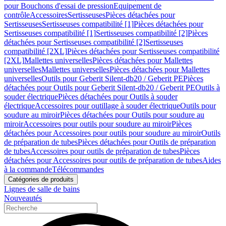
pour Bouchons d'essai de pression
Equipement de
contrôle
Accessoires
Sertisseuses
Pièces détachées pour
Sertisseuses
Sertisseuses compatibilité [1]
Pièces détachées pour
Sertisseuses compatibilité [1]
Sertisseuses compatibilité [2]
Pièces
détachées pour Sertisseuses compatibilité [2]
Sertisseuses
compatibilité [2XL]
Pièces détachées pour Sertisseuses compatibilité
[2XL]
Mallettes universelles
Pièces détachées pour Mallettes
universelles
Mallettes universelles
Pièces détachées pour Mallettes
universelles
Outils pour Geberit Silent-db20 / Geberit PE
Pièces
détachées pour Outils pour Geberit Silent-db20 / Geberit PE
Outils à
souder électrique
Pièces détachées pour Outils à souder
électrique
Accessoires pour outillage à souder électrique
Outils pour
soudure au miroir
Pièces détachées pour Outils pour soudure au
miroir
Accessoires pour outils pour soudure au miroir
Pièces
détachées pour Accessoires pour outils pour soudure au miroir
Outils
de préparation de tubes
Pièces détachées pour Outils de préparation
de tubes
Accessoires pour outils de préparation de tubes
Pièces
détachées pour Accessoires pour outils de préparation de tubes
Aides
à la commande
Télécommandes
Catégories de produits
Lignes de salle de bains
Nouveautés