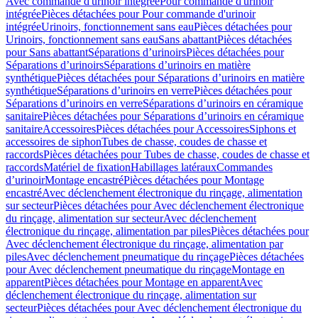
Avec commande d'urinoir intégrée
Pour commande d'urinoir
intégrée
Pièces détachées pour Pour commande d'urinoir
intégrée
Urinoirs, fonctionnement sans eau
Pièces détachées pour
Urinoirs, fonctionnement sans eau
Sans abattant
Pièces détachées
pour Sans abattant
Séparations d’urinoirs
Pièces détachées pour
Séparations d’urinoirs
Séparations d’urinoirs en matière
synthétique
Pièces détachées pour Séparations d’urinoirs en matière
synthétique
Séparations d’urinoirs en verre
Pièces détachées pour
Séparations d’urinoirs en verre
Séparations d’urinoirs en céramique
sanitaire
Pièces détachées pour Séparations d’urinoirs en céramique
sanitaire
Accessoires
Pièces détachées pour Accessoires
Siphons et
accessoires de siphon
Tubes de chasse, coudes de chasse et
raccords
Pièces détachées pour Tubes de chasse, coudes de chasse et
raccords
Matériel de fixation
Habillages latéraux
Commandes
dʼurinoir
Montage encastré
Pièces détachées pour Montage
encastré
Avec déclenchement électronique du rinçage, alimentation
sur secteur
Pièces détachées pour Avec déclenchement électronique
du rinçage, alimentation sur secteur
Avec déclenchement
électronique du rinçage, alimentation par piles
Pièces détachées pour
Avec déclenchement électronique du rinçage, alimentation par
piles
Avec déclenchement pneumatique du rinçage
Pièces détachées
pour Avec déclenchement pneumatique du rinçage
Montage en
apparent
Pièces détachées pour Montage en apparent
Avec
déclenchement électronique du rinçage, alimentation sur
secteur
Pièces détachées pour Avec déclenchement électronique du