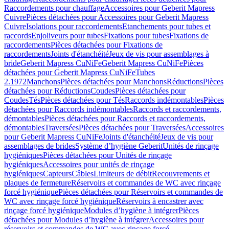
Raccordements pour chauffage
Accessoires pour Geberit Mapress
Cuivre
Pièces détachées pour Accessoires pour Geberit Mapress
Cuivre
Isolations pour raccordements
Etanchements pour tubes et
raccords
Enjoliveurs pour tubes
Fixations pour tubes
Fixations de
raccordements
Pièces détachées pour Fixations de
raccordements
Joints d'étanchéité
Jeux de vis pour assemblages à
bride
Geberit Mapress CuNiFe
Geberit Mapress CuNiFe
Pièces
détachées pour Geberit Mapress CuNiFe
Tubes
2.1972
Manchons
Pièces détachées pour Manchons
Réductions
Pièces
détachées pour Réductions
Coudes
Pièces détachées pour
Coudes
Tés
Pièces détachées pour Tés
Raccords indémontables
Pièces
détachées pour Raccords indémontables
Raccords et raccordements,
démontables
Pièces détachées pour Raccords et raccordements,
démontables
Traversées
Pièces détachées pour Traversées
Accessoires
pour Geberit Mapress CuNiFe
Joints d'étanchéité
Jeux de vis pour
assemblages de brides
Système d’hygiène Geberit
Unités de rinçage
hygiéniques
Pièces détachées pour Unités de rinçage
hygiéniques
Accessoires pour unités de rinçage
hygiéniques
Capteurs
Câbles
Limiteurs de débit
Recouvrements et
plaques de fermeture
Réservoirs et commandes de WC avec rinçage
forcé hygiénique
Pièces détachées pour Réservoirs et commandes de
WC avec rinçage forcé hygiénique
Réservoirs à encastrer avec
rinçage forcé hygiénique
Modules d’hygiène à intégrer
Pièces
détachées pour Modules d’hygiène à intégrer
Accessoires pour
réservoirs et commandes de WC avec rinçage forcé