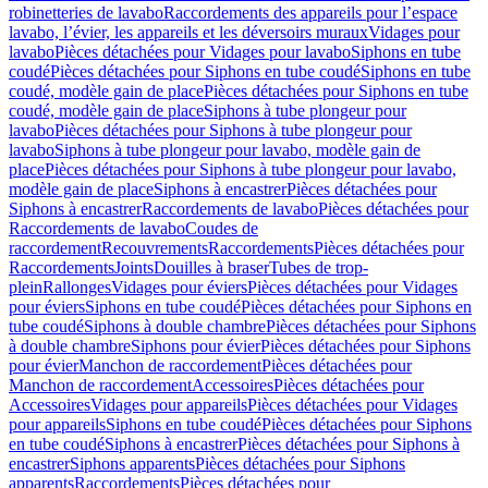
robinetteries de lavabo
Raccordements des appareils pour l’espace
lavabo, l’évier, les appareils et les déversoirs muraux
Vidages pour
lavabo
Pièces détachées pour Vidages pour lavabo
Siphons en tube
coudé
Pièces détachées pour Siphons en tube coudé
Siphons en tube
coudé, modèle gain de place
Pièces détachées pour Siphons en tube
coudé, modèle gain de place
Siphons à tube plongeur pour
lavabo
Pièces détachées pour Siphons à tube plongeur pour
lavabo
Siphons à tube plongeur pour lavabo, modèle gain de
place
Pièces détachées pour Siphons à tube plongeur pour lavabo,
modèle gain de place
Siphons à encastrer
Pièces détachées pour
Siphons à encastrer
Raccordements de lavabo
Pièces détachées pour
Raccordements de lavabo
Coudes de
raccordement
Recouvrements
Raccordements
Pièces détachées pour
Raccordements
Joints
Douilles à braser
Tubes de trop-
plein
Rallonges
Vidages pour éviers
Pièces détachées pour Vidages
pour éviers
Siphons en tube coudé
Pièces détachées pour Siphons en
tube coudé
Siphons à double chambre
Pièces détachées pour Siphons
à double chambre
Siphons pour évier
Pièces détachées pour Siphons
pour évier
Manchon de raccordement
Pièces détachées pour
Manchon de raccordement
Accessoires
Pièces détachées pour
Accessoires
Vidages pour appareils
Pièces détachées pour Vidages
pour appareils
Siphons en tube coudé
Pièces détachées pour Siphons
en tube coudé
Siphons à encastrer
Pièces détachées pour Siphons à
encastrer
Siphons apparents
Pièces détachées pour Siphons
apparents
Raccordements
Pièces détachées pour