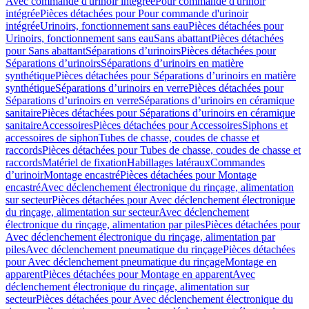
Avec commande d'urinoir intégrée
Pour commande d'urinoir
intégrée
Pièces détachées pour Pour commande d'urinoir
intégrée
Urinoirs, fonctionnement sans eau
Pièces détachées pour
Urinoirs, fonctionnement sans eau
Sans abattant
Pièces détachées
pour Sans abattant
Séparations d’urinoirs
Pièces détachées pour
Séparations d’urinoirs
Séparations d’urinoirs en matière
synthétique
Pièces détachées pour Séparations d’urinoirs en matière
synthétique
Séparations d’urinoirs en verre
Pièces détachées pour
Séparations d’urinoirs en verre
Séparations d’urinoirs en céramique
sanitaire
Pièces détachées pour Séparations d’urinoirs en céramique
sanitaire
Accessoires
Pièces détachées pour Accessoires
Siphons et
accessoires de siphon
Tubes de chasse, coudes de chasse et
raccords
Pièces détachées pour Tubes de chasse, coudes de chasse et
raccords
Matériel de fixation
Habillages latéraux
Commandes
dʼurinoir
Montage encastré
Pièces détachées pour Montage
encastré
Avec déclenchement électronique du rinçage, alimentation
sur secteur
Pièces détachées pour Avec déclenchement électronique
du rinçage, alimentation sur secteur
Avec déclenchement
électronique du rinçage, alimentation par piles
Pièces détachées pour
Avec déclenchement électronique du rinçage, alimentation par
piles
Avec déclenchement pneumatique du rinçage
Pièces détachées
pour Avec déclenchement pneumatique du rinçage
Montage en
apparent
Pièces détachées pour Montage en apparent
Avec
déclenchement électronique du rinçage, alimentation sur
secteur
Pièces détachées pour Avec déclenchement électronique du