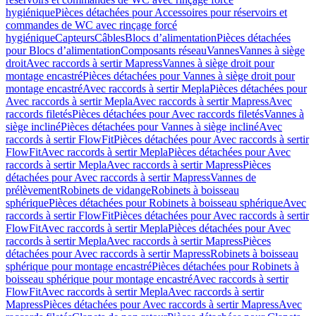
hygiénique
Pièces détachées pour Accessoires pour réservoirs et
commandes de WC avec rinçage forcé
hygiénique
Capteurs
Câbles
Blocs d’alimentation
Pièces détachées
pour Blocs d’alimentation
Composants réseau
Vannes
Vannes à siège
droit
Avec raccords à sertir Mapress
Vannes à siège droit pour
montage encastré
Pièces détachées pour Vannes à siège droit pour
montage encastré
Avec raccords à sertir Mepla
Pièces détachées pour
Avec raccords à sertir Mepla
Avec raccords à sertir Mapress
Avec
raccords filetés
Pièces détachées pour Avec raccords filetés
Vannes à
siège incliné
Pièces détachées pour Vannes à siège incliné
Avec
raccords à sertir FlowFit
Pièces détachées pour Avec raccords à sertir
FlowFit
Avec raccords à sertir Mepla
Pièces détachées pour Avec
raccords à sertir Mepla
Avec raccords à sertir Mapress
Pièces
détachées pour Avec raccords à sertir Mapress
Vannes de
prélèvement
Robinets de vidange
Robinets à boisseau
sphérique
Pièces détachées pour Robinets à boisseau sphérique
Avec
raccords à sertir FlowFit
Pièces détachées pour Avec raccords à sertir
FlowFit
Avec raccords à sertir Mepla
Pièces détachées pour Avec
raccords à sertir Mepla
Avec raccords à sertir Mapress
Pièces
détachées pour Avec raccords à sertir Mapress
Robinets à boisseau
sphérique pour montage encastré
Pièces détachées pour Robinets à
boisseau sphérique pour montage encastré
Avec raccords à sertir
FlowFit
Avec raccords à sertir Mepla
Avec raccords à sertir
Mapress
Pièces détachées pour Avec raccords à sertir Mapress
Avec