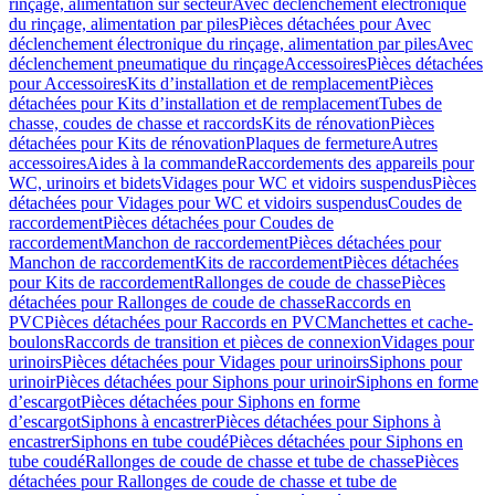
rinçage, alimentation sur secteur
Avec déclenchement électronique
du rinçage, alimentation par piles
Pièces détachées pour Avec
déclenchement électronique du rinçage, alimentation par piles
Avec
déclenchement pneumatique du rinçage
Accessoires
Pièces détachées
pour Accessoires
Kits d’installation et de remplacement
Pièces
détachées pour Kits d’installation et de remplacement
Tubes de
chasse, coudes de chasse et raccords
Kits de rénovation
Pièces
détachées pour Kits de rénovation
Plaques de fermeture
Autres
accessoires
Aides à la commande
Raccordements des appareils pour
WC, urinoirs et bidets
Vidages pour WC et vidoirs suspendus
Pièces
détachées pour Vidages pour WC et vidoirs suspendus
Coudes de
raccordement
Pièces détachées pour Coudes de
raccordement
Manchon de raccordement
Pièces détachées pour
Manchon de raccordement
Kits de raccordement
Pièces détachées
pour Kits de raccordement
Rallonges de coude de chasse
Pièces
détachées pour Rallonges de coude de chasse
Raccords en
PVC
Pièces détachées pour Raccords en PVC
Manchettes et cache-
boulons
Raccords de transition et pièces de connexion
Vidages pour
urinoirs
Pièces détachées pour Vidages pour urinoirs
Siphons pour
urinoir
Pièces détachées pour Siphons pour urinoir
Siphons en forme
d’escargot
Pièces détachées pour Siphons en forme
d’escargot
Siphons à encastrer
Pièces détachées pour Siphons à
encastrer
Siphons en tube coudé
Pièces détachées pour Siphons en
tube coudé
Rallonges de coude de chasse et tube de chasse
Pièces
détachées pour Rallonges de coude de chasse et tube de