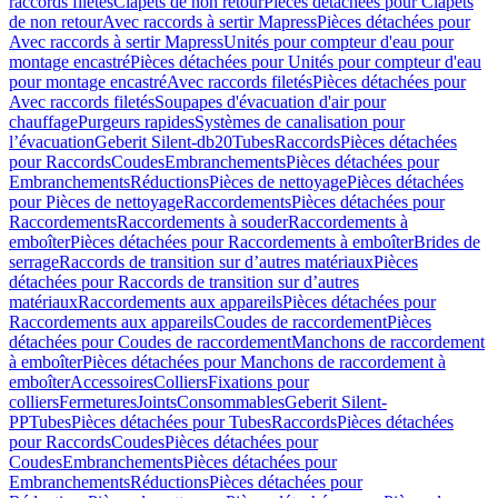
raccords filetés
Clapets de non retour
Pièces détachées pour Clapets
de non retour
Avec raccords à sertir Mapress
Pièces détachées pour
Avec raccords à sertir Mapress
Unités pour compteur d'eau pour
montage encastré
Pièces détachées pour Unités pour compteur d'eau
pour montage encastré
Avec raccords filetés
Pièces détachées pour
Avec raccords filetés
Soupapes d'évacuation d'air pour
chauffage
Purgeurs rapides
Systèmes de canalisation pour
l’évacuation
Geberit Silent-db20
Tubes
Raccords
Pièces détachées
pour Raccords
Coudes
Embranchements
Pièces détachées pour
Embranchements
Réductions
Pièces de nettoyage
Pièces détachées
pour Pièces de nettoyage
Raccordements
Pièces détachées pour
Raccordements
Raccordements à souder
Raccordements à
emboîter
Pièces détachées pour Raccordements à emboîter
Brides de
serrage
Raccords de transition sur d’autres matériaux
Pièces
détachées pour Raccords de transition sur d’autres
matériaux
Raccordements aux appareils
Pièces détachées pour
Raccordements aux appareils
Coudes de raccordement
Pièces
détachées pour Coudes de raccordement
Manchons de raccordement
à emboîter
Pièces détachées pour Manchons de raccordement à
emboîter
Accessoires
Colliers
Fixations pour
colliers
Fermetures
Joints
Consommables
Geberit Silent-
PP
Tubes
Pièces détachées pour Tubes
Raccords
Pièces détachées
pour Raccords
Coudes
Pièces détachées pour
Coudes
Embranchements
Pièces détachées pour
Embranchements
Réductions
Pièces détachées pour