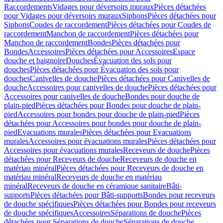
Raccordements
Vidages pour déversoirs muraux
Pièces détachées
pour Vidages pour déversoirs muraux
Siphons
Pièces détachées pour
Siphons
Coudes de raccordement
Pièces détachées pour Coudes de
raccordement
Manchon de raccordement
Pièces détachées pour
Manchon de raccordement
Bondes
Pièces détachées pour
Bondes
Accessoires
Pièces détachées pour Accessoires
Espace
douche et baignoire
Douches
Évacuation des sols pour
douches
Pièces détachées pour Évacuation des sols pour
douches
Canivelles de douche
Pièces détachées pour Canivelles de
douche
Accessoires pour canivelles de douche
Pièces détachées pour
Accessoires pour canivelles de douche
Bondes pour douche de
plain-pied
Pièces détachées pour Bondes pour douche de plain-
pied
Accessoires pour bondes pour douche de plain-pied
Pièces
détachées pour Accessoires pour bondes pour douche de plain-
pied
Evacuations murales
Pièces détachées pour Evacuations
murales
Accessoires pour évacuations murales
Pièces détachées pour
Accessoires pour évacuations murales
Receveurs de douche
Pièces
détachées pour Receveurs de douche
Receveurs de douche en
matériau minéral
Pièces détachées pour Receveurs de douche en
matériau minéral
Receveurs de douche en matériau
minéral
Receveurs de douche en céramique sanitaire
Bâti-
supports
Pièces détachées pour Bâti-supports
Bondes pour receveurs
de douche spécifiques
Pièces détachées pour Bondes pour receveurs
de douche spécifiques
Accessoires
Séparations de douche
Pièces
détachées pour Séparations de douche
Séparations de douche