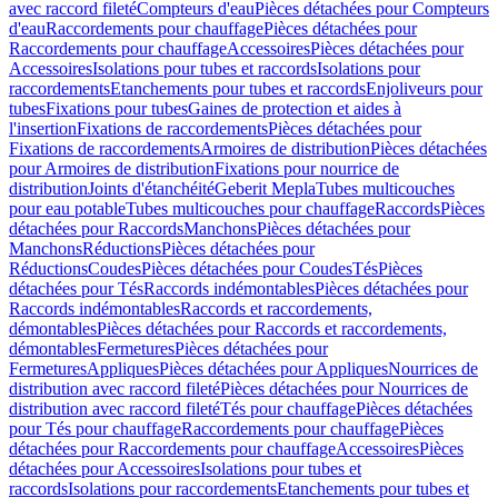
avec raccord fileté
Compteurs d'eau
Pièces détachées pour Compteurs
d'eau
Raccordements pour chauffage
Pièces détachées pour
Raccordements pour chauffage
Accessoires
Pièces détachées pour
Accessoires
Isolations pour tubes et raccords
Isolations pour
raccordements
Etanchements pour tubes et raccords
Enjoliveurs pour
tubes
Fixations pour tubes
Gaines de protection et aides à
l'insertion
Fixations de raccordements
Pièces détachées pour
Fixations de raccordements
Armoires de distribution
Pièces détachées
pour Armoires de distribution
Fixations pour nourrice de
distribution
Joints d'étanchéité
Geberit Mepla
Tubes multicouches
pour eau potable
Tubes multicouches pour chauffage
Raccords
Pièces
détachées pour Raccords
Manchons
Pièces détachées pour
Manchons
Réductions
Pièces détachées pour
Réductions
Coudes
Pièces détachées pour Coudes
Tés
Pièces
détachées pour Tés
Raccords indémontables
Pièces détachées pour
Raccords indémontables
Raccords et raccordements,
démontables
Pièces détachées pour Raccords et raccordements,
démontables
Fermetures
Pièces détachées pour
Fermetures
Appliques
Pièces détachées pour Appliques
Nourrices de
distribution avec raccord fileté
Pièces détachées pour Nourrices de
distribution avec raccord fileté
Tés pour chauffage
Pièces détachées
pour Tés pour chauffage
Raccordements pour chauffage
Pièces
détachées pour Raccordements pour chauffage
Accessoires
Pièces
détachées pour Accessoires
Isolations pour tubes et
raccords
Isolations pour raccordements
Etanchements pour tubes et