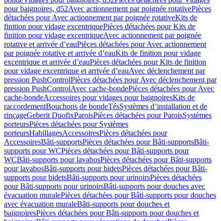
pour baignoires, d52
Avec actionnement par poignée rotative
Pièces
détachées pour Avec actionnement par poignée rotative
Kits de
finition pour vidage excentrique
Pièces détachées pour Kits de
finition pour vidage excentrique
Avec actionnement par poignée
rotative et arrivée d’eau
Pièces détachées pour Avec actionnement
par poignée rotative et arrivée d’eau
Kits de finition pour vidage
excentrique et arrivée d’eau
Pièces détachées pour Kits de finition
pour vidage excentrique et arrivée d’eau
Avec déclenchement par
pression PushControl
Pièces détachées pour Avec déclenchement par
pression PushControl
Avec cache-bonde
Pièces détachées pour Avec
cache-bonde
Accessoires pour vidages pour baignoires
Kits de
raccordement
Bouchons de bonde
Tés
Systèmes d’installation et de
rinçage
Geberit Duofix
Parois
Pièces détachées pour Parois
Systèmes
porteurs
Pièces détachées pour Systèmes
porteurs
Habillages
Accessoires
Pièces détachées pour
Accessoires
Bâti-supports
Pièces détachées pour Bâti-supports
Bâti-
supports pour WC
Pièces détachées pour Bâti-supports pour
WC
Bâti-supports pour lavabos
Pièces détachées pour Bâti-supports
pour lavabos
Bâti-supports pour bidets
Pièces détachées pour Bâti-
supports pour bidets
Bâti-supports pour urinoirs
Pièces détachées
pour Bâti-supports pour urinoirs
Bâti-supports pour douches avec
évacuation murale
Pièces détachées pour Bâti-supports pour douches
avec évacuation murale
Bâti-supports pour douches et
baignoires
Pièces détachées pour Bâti-supports pour douches et