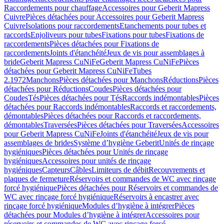
Raccordements pour chauffage
Accessoires pour Geberit Mapress
Cuivre
Pièces détachées pour Accessoires pour Geberit Mapress
Cuivre
Isolations pour raccordements
Etanchements pour tubes et
raccords
Enjoliveurs pour tubes
Fixations pour tubes
Fixations de
raccordements
Pièces détachées pour Fixations de
raccordements
Joints d'étanchéité
Jeux de vis pour assemblages à
bride
Geberit Mapress CuNiFe
Geberit Mapress CuNiFe
Pièces
détachées pour Geberit Mapress CuNiFe
Tubes
2.1972
Manchons
Pièces détachées pour Manchons
Réductions
Pièces
détachées pour Réductions
Coudes
Pièces détachées pour
Coudes
Tés
Pièces détachées pour Tés
Raccords indémontables
Pièces
détachées pour Raccords indémontables
Raccords et raccordements,
démontables
Pièces détachées pour Raccords et raccordements,
démontables
Traversées
Pièces détachées pour Traversées
Accessoires
pour Geberit Mapress CuNiFe
Joints d'étanchéité
Jeux de vis pour
assemblages de brides
Système d’hygiène Geberit
Unités de rinçage
hygiéniques
Pièces détachées pour Unités de rinçage
hygiéniques
Accessoires pour unités de rinçage
hygiéniques
Capteurs
Câbles
Limiteurs de débit
Recouvrements et
plaques de fermeture
Réservoirs et commandes de WC avec rinçage
forcé hygiénique
Pièces détachées pour Réservoirs et commandes de
WC avec rinçage forcé hygiénique
Réservoirs à encastrer avec
rinçage forcé hygiénique
Modules d’hygiène à intégrer
Pièces
détachées pour Modules d’hygiène à intégrer
Accessoires pour
réservoirs et commandes de WC avec rinçage forcé