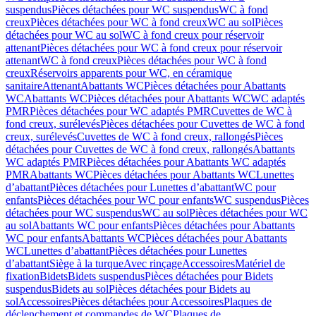
suspendus
Pièces détachées pour WC suspendus
WC à fond
creux
Pièces détachées pour WC à fond creux
WC au sol
Pièces
détachées pour WC au sol
WC à fond creux pour réservoir
attenant
Pièces détachées pour WC à fond creux pour réservoir
attenant
WC à fond creux
Pièces détachées pour WC à fond
creux
Réservoirs apparents pour WC, en céramique
sanitaire
Attenant
Abattants WC
Pièces détachées pour Abattants
WC
Abattants WC
Pièces détachées pour Abattants WC
WC adaptés
PMR
Pièces détachées pour WC adaptés PMR
Cuvettes de WC à
fond creux, surélevés
Pièces détachées pour Cuvettes de WC à fond
creux, surélevés
Cuvettes de WC à fond creux, rallongés
Pièces
détachées pour Cuvettes de WC à fond creux, rallongés
Abattants
WC adaptés PMR
Pièces détachées pour Abattants WC adaptés
PMR
Abattants WC
Pièces détachées pour Abattants WC
Lunettes
d’abattant
Pièces détachées pour Lunettes d’abattant
WC pour
enfants
Pièces détachées pour WC pour enfants
WC suspendus
Pièces
détachées pour WC suspendus
WC au sol
Pièces détachées pour WC
au sol
Abattants WC pour enfants
Pièces détachées pour Abattants
WC pour enfants
Abattants WC
Pièces détachées pour Abattants
WC
Lunettes d’abattant
Pièces détachées pour Lunettes
d’abattant
Siège à la turque
Avec rinçage
Accessoires
Matériel de
fixation
Bidets
Bidets suspendus
Pièces détachées pour Bidets
suspendus
Bidets au sol
Pièces détachées pour Bidets au
sol
Accessoires
Pièces détachées pour Accessoires
Plaques de
déclenchement et commandes de WC
Plaques de