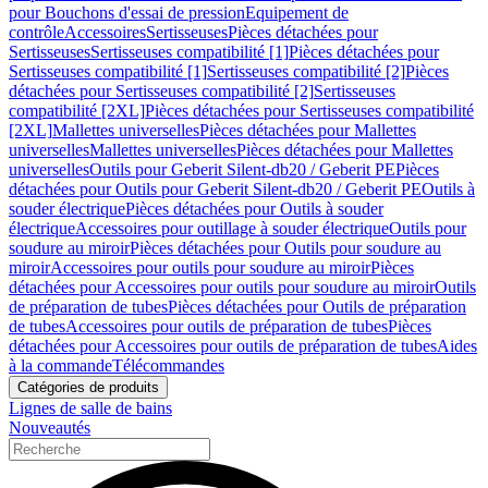
pour Bouchons d'essai de pression
Equipement de
contrôle
Accessoires
Sertisseuses
Pièces détachées pour
Sertisseuses
Sertisseuses compatibilité [1]
Pièces détachées pour
Sertisseuses compatibilité [1]
Sertisseuses compatibilité [2]
Pièces
détachées pour Sertisseuses compatibilité [2]
Sertisseuses
compatibilité [2XL]
Pièces détachées pour Sertisseuses compatibilité
[2XL]
Mallettes universelles
Pièces détachées pour Mallettes
universelles
Mallettes universelles
Pièces détachées pour Mallettes
universelles
Outils pour Geberit Silent-db20 / Geberit PE
Pièces
détachées pour Outils pour Geberit Silent-db20 / Geberit PE
Outils à
souder électrique
Pièces détachées pour Outils à souder
électrique
Accessoires pour outillage à souder électrique
Outils pour
soudure au miroir
Pièces détachées pour Outils pour soudure au
miroir
Accessoires pour outils pour soudure au miroir
Pièces
détachées pour Accessoires pour outils pour soudure au miroir
Outils
de préparation de tubes
Pièces détachées pour Outils de préparation
de tubes
Accessoires pour outils de préparation de tubes
Pièces
détachées pour Accessoires pour outils de préparation de tubes
Aides
à la commande
Télécommandes
Catégories de produits
Lignes de salle de bains
Nouveautés