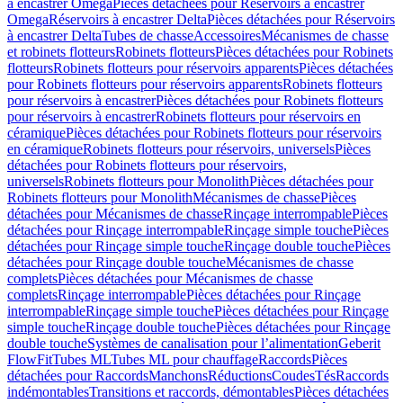
à encastrer Omega
Pièces détachées pour Réservoirs à encastrer
Omega
Réservoirs à encastrer Delta
Pièces détachées pour Réservoirs
à encastrer Delta
Tubes de chasse
Accessoires
Mécanismes de chasse
et robinets flotteurs
Robinets flotteurs
Pièces détachées pour Robinets
flotteurs
Robinets flotteurs pour réservoirs apparents
Pièces détachées
pour Robinets flotteurs pour réservoirs apparents
Robinets flotteurs
pour réservoirs à encastrer
Pièces détachées pour Robinets flotteurs
pour réservoirs à encastrer
Robinets flotteurs pour réservoirs en
céramique
Pièces détachées pour Robinets flotteurs pour réservoirs
en céramique
Robinets flotteurs pour réservoirs, universels
Pièces
détachées pour Robinets flotteurs pour réservoirs,
universels
Robinets flotteurs pour Monolith
Pièces détachées pour
Robinets flotteurs pour Monolith
Mécanismes de chasse
Pièces
détachées pour Mécanismes de chasse
Rinçage interrompable
Pièces
détachées pour Rinçage interrompable
Rinçage simple touche
Pièces
détachées pour Rinçage simple touche
Rinçage double touche
Pièces
détachées pour Rinçage double touche
Mécanismes de chasse
complets
Pièces détachées pour Mécanismes de chasse
complets
Rinçage interrompable
Pièces détachées pour Rinçage
interrompable
Rinçage simple touche
Pièces détachées pour Rinçage
simple touche
Rinçage double touche
Pièces détachées pour Rinçage
double touche
Systèmes de canalisation pour l’alimentation
Geberit
FlowFit
Tubes ML
Tubes ML pour chauffage
Raccords
Pièces
détachées pour Raccords
Manchons
Réductions
Coudes
Tés
Raccords
indémontables
Transitions et raccords, démontables
Pièces détachées