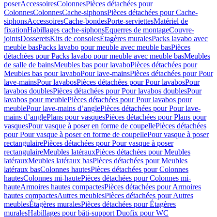
poser
Accessoires
Colonnes
Pièces détachées pour
Colonnes
Colonnes
Cache-siphons
Pièces détachées pour Cache-
siphons
Accessoires
Cache-bondes
Porte-serviettes
Matériel de
fixation
Habillages cache-siphons
Equerres de montage
Couvre-
joints
Dosserets
Kits de consoles
Étagères murales
Packs lavabo avec
meuble bas
Packs lavabo pour meuble avec meuble bas
Pièces
détachées pour Packs lavabo pour meuble avec meuble bas
Meubles
de salle de bains
Meubles bas pour lavabo
Pièces détachées pour
Meubles bas pour lavabo
Pour lave-mains
Pièces détachées pour Pour
lave-mains
Pour lavabos
Pièces détachées pour Pour lavabos
Pour
lavabos doubles
Pièces détachées pour Pour lavabos doubles
Pour
lavabos pour meuble
Pièces détachées pour Pour lavabos pour
meuble
Pour lave-mains d’angle
Pièces détachées pour Pour lave-
mains d’angle
Plans pour vasques
Pièces détachées pour Plans pour
vasques
Pour vasque à poser en forme de coupelle
Pièces détachées
pour Pour vasque à poser en forme de coupelle
Pour vasque à poser
rectangulaire
Pièces détachées pour Pour vasque à poser
rectangulaire
Meubles latéraux
Pièces détachées pour Meubles
latéraux
Meubles latéraux bas
Pièces détachées pour Meubles
latéraux bas
Colonnes hautes
Pièces détachées pour Colonnes
hautes
Colonnes mi-haute
Pièces détachées pour Colonnes mi-
haute
Armoires hautes compactes
Pièces détachées pour Armoires
hautes compactes
Autres meubles
Pièces détachées pour Autres
meubles
Étagères murales
Pièces détachées pour Étagères
murales
Habillages pour bâti-support Duofix pour WC