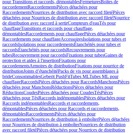
pour Transitions et raccords, démontables
Fermetures
Boîtes de
raccordement
Raccordements
Pièces détachées pour
Raccordements
Nourrices de distribution avec raccord fileté
Pièces
détachées pour Nourrices de distribution avec raccord fileté
Nourrice
de distribution avec raccord à sertir
Compteurs d'eau
Tés pour
chauffage
Transitions et raccords pour chauffage,
démontables
Raccordements pour chauffage
Pièces détachées pour
Raccordements pour chauffage
Accessoires
Isolations pour tubes et
raccords
Isolations pour raccordements
Étanchéités pour tubes et
raccords
Étanchéités pour raccords
Recouvrements pour
tubes
Recouvrement pour raccords
Fixations pour tubes
Gaines de
protection et aides à l'insertion
Fixations pour
raccordements
Armoires de distribution
Fixations pour nourrice de
distribution
Joints d’étanchéité
Packs de vis pour assemblages à
bride
Consommables
Geberit PushFit
Tubes ML
Tubes ML pour
chauffage
Raccords
Pièces détachées pour Raccords
Manchons
Pièces
détachées pour Manchons
Réductions
Pièces détachées pour
Réductions
Coudes
Pièces détachées pour Coudes
Tés
Pièces
détachées pour Tés
Raccords indémontables
Pièces détachées pour
Raccords indémontables
Raccords et raccordements,
démontables
Pièces détachées pour Raccords et raccordements,
démontables
Raccordements
Pièces détachées pour
Raccordements
Nourrices de distribution à emboîter
Pièces détachées
pour Nourrices de distribution à emboîter
Nourrices de distribution
avec raccord fileté
Pièces détachées pour Nourrices de distribution