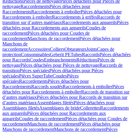
Réductions
Pièces de nettoyage
Pièces détachées pour Pièces de
nettoyage
Raccordements
Pièces détachées pour
Raccordements
Raccordements à emboîter
Pièces détachées pour
Raccordements à emboîter
Raccordements à griffes
Raccords de
transition sur d’autres matériaux
Raccordements aux appareils
Pièces
détachées pour Raccordements aux appareils
Coudes de
raccordement
Pièces détachées pour Coudes de
raccordement
Manchons de raccordement
Pièces détachées pour
Manchons de
raccordement
Accessoires
Colliers
Obturateurs
Joints
Capes de
protection
Consommables
Geberit PE
Tubes
Raccords
Pièces détachées
pour Raccords
Coudes
Embranchements
Réductions
Pièces de
nettoyage
Pièces détachées pour Pièces de nettoyage
Raccords de
transition
Pièces spéciales
Pièces détachées pour Pièces
spéciales
Pièces SuperTube
Coudes
Pièces
spéciales
Raccordements
Pièces détachées pour
Raccordements
Raccords soudés
Raccordements à emboîter
Pièces
détachées pour Raccordements à emboîter
Raccords de transition sur
d’autres matériaux
Pièces détachées pour Raccords de transition sur
d’autres matériaux
Assemblages filetés
Pièces détachées pour
Assemblages filetés
Assemblages de bride
Collerettes
Raccordements
aux appareils
Pièces détachées pour Raccordements aux
appareils
Coudes de raccordement
Pièces détachées pour Coudes de
raccordement
Manchons de raccordement
Pièces détachées pour
Manchons de raccordement
Manchons de raccordement
Pièces