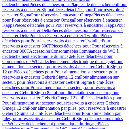
déclenchement
Pièces détachées pour Plaques de déclenchement
Pour
réservoirs à encastrer Sigma
Pièces détachées pour Pour réservoirs à
encastrer Sigma
Pour réservoirs à encastrer Omega
Pièces détachées
pour Pour réservoirs à encastrer Omega
Pour réservoirs à encastrer
Kappa
Pièces détachées pour Pour réservoirs à encastrer Kappa
Pour
réservoirs à encastrer Delta
Pièces détachées pour Pour réservoirs à
encastrer Delta
Pour les réservoirs à encastrer Twinline
Pièces
détachées pour Pour les réservoirs à encastrer Twinline
Pour
réservoirs à encastrer 300T
Pièces détachées pour Pour réservoirs à
encastrer 300T
Accessoires
Consommables
Commandes de WC à
déclenchement électronique du rinçage
Pièces détachées pour
Commandes de WC à déclenchement électronique du rinçage
Pour
alimentation sur secteur, pour réservoirs à encastrer Geberit Sigma
12 cm
Pièces détachées pour Pour alimentation sur secteur, pour
réservoirs à encastrer Geberit Sigma 12 cm
Pour alimentation sur
secteur, pour réservoirs à encastrer Geberit Sigma 8 cm
Pièces
détachées pour Pour alimentation sur secteur, pour réservoirs à
encastrer Geberit Sigma 8 cm
Pour alimentation sur secteur, pour
réservoirs à encastrer Geberit Omega 12 cm
Pièces détachées pour
Pour alimentation sur secteur, pour réservoirs à encastrer Geberit
Omega 12 cm
Pour alimentation par piles, pour réservoirs à encastrer
Geberit Sigma 12 cm
Pièces détachées pour Pour alimentation par
piles, pour réservoirs à encastrer Geberit Sigma 12 cm
Commandes
de WC avec déclenchement pneumatique du rinçage
Pièces
détachées pour Commandes de WC avec déclenchement