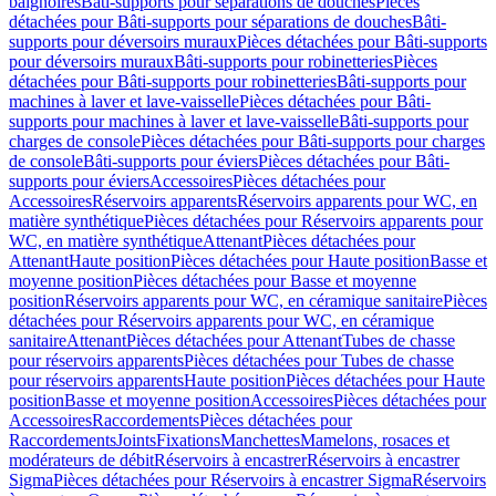
baignoires
Bâti-supports pour séparations de douches
Pièces
détachées pour Bâti-supports pour séparations de douches
Bâti-
supports pour déversoirs muraux
Pièces détachées pour Bâti-supports
pour déversoirs muraux
Bâti-supports pour robinetteries
Pièces
détachées pour Bâti-supports pour robinetteries
Bâti-supports pour
machines à laver et lave-vaisselle
Pièces détachées pour Bâti-
supports pour machines à laver et lave-vaisselle
Bâti-supports pour
charges de console
Pièces détachées pour Bâti-supports pour charges
de console
Bâti-supports pour éviers
Pièces détachées pour Bâti-
supports pour éviers
Accessoires
Pièces détachées pour
Accessoires
Réservoirs apparents
Réservoirs apparents pour WC, en
matière synthétique
Pièces détachées pour Réservoirs apparents pour
WC, en matière synthétique
Attenant
Pièces détachées pour
Attenant
Haute position
Pièces détachées pour Haute position
Basse et
moyenne position
Pièces détachées pour Basse et moyenne
position
Réservoirs apparents pour WC, en céramique sanitaire
Pièces
détachées pour Réservoirs apparents pour WC, en céramique
sanitaire
Attenant
Pièces détachées pour Attenant
Tubes de chasse
pour réservoirs apparents
Pièces détachées pour Tubes de chasse
pour réservoirs apparents
Haute position
Pièces détachées pour Haute
position
Basse et moyenne position
Accessoires
Pièces détachées pour
Accessoires
Raccordements
Pièces détachées pour
Raccordements
Joints
Fixations
Manchettes
Mamelons, rosaces et
modérateurs de débit
Réservoirs à encastrer
Réservoirs à encastrer
Sigma
Pièces détachées pour Réservoirs à encastrer Sigma
Réservoirs