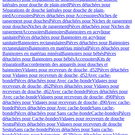
latérales pour douche de plain-pied
Pièces détachées pour
Séparations de douche latérales pour douche de plain-
pied
Accessoires
Pièces détachées pour Accessoires
Niches de
rangement pour douches
Pièces détachées pour Niches de rangement
pour douches
Niches de rangement
Pièces détachées pour Niches de
rangement
Accessoires
Baignoires
Baignoires en acrylique
sanitaire
Pièces détachées pour Baignoires en acrylique
sanitaire
Baignoires rectangulaires
Pièces détachées pour Baignoires
rectangulaires
Baignoires en matériau minéral
Pièces détachées pour
Baignoires en matériau minéral
Baignoires pour bébés
Pièces
détachées pour Baignoires pour bébés
Accessoires
Kits de
réparation
Raccordements des appareils pour douches et
baignoires
Vidages pour receveurs de douche, d52
Pièces détachées
pour Vidages pour receveurs de douche, d52
Avec cache-
bonde
Pièces détachées pour Avec cache-bonde
Vidages pour
receveurs de douche, d62
Pièces détachées pour Vidages pour
receveurs de douche, d62
Avec cache-bonde
Pièces détachées pour
Avec cache-bonde
Vidages pour receveurs de douche, d90
Pièces
détachées pour Vidages pour receveurs de douche, d90
Avec cache-
bonde
Pièces détachées pour Avec cache-bonde
Sans cache-
bonde
Pièces détachées pour Sans cache-bonde
Cache-bondes
Pièces
détachées pour Cache-bondes
Vidages pour receveurs de douche
Sestra
Pièces détachées pour Vidages pour receveurs de douche
Sestra
Sans cache-bonde
Pièces détachées pour Sans cache-
bonde
Vidages pour baignoires, d52
Pièces détachées pour Vidages