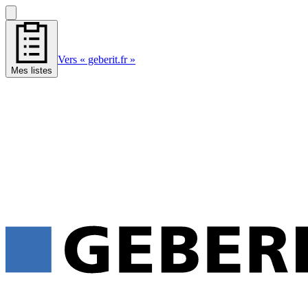
Vers « geberit.fr »
Mes listes