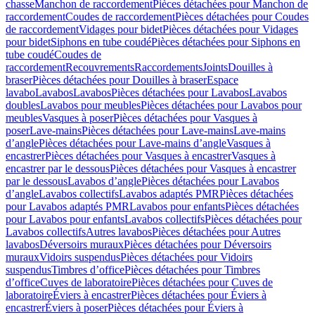
chasse
Manchon de raccordement
Pièces détachées pour Manchon de
raccordement
Coudes de raccordement
Pièces détachées pour Coudes
de raccordement
Vidages pour bidet
Pièces détachées pour Vidages
pour bidet
Siphons en tube coudé
Pièces détachées pour Siphons en
tube coudé
Coudes de
raccordement
Recouvrements
Raccordements
Joints
Douilles à
braser
Pièces détachées pour Douilles à braser
Espace
lavabo
Lavabos
Lavabos
Pièces détachées pour Lavabos
Lavabos
doubles
Lavabos pour meubles
Pièces détachées pour Lavabos pour
meubles
Vasques à poser
Pièces détachées pour Vasques à
poser
Lave-mains
Pièces détachées pour Lave-mains
Lave-mains
d’angle
Pièces détachées pour Lave-mains d’angle
Vasques à
encastrer
Pièces détachées pour Vasques à encastrer
Vasques à
encastrer par le dessous
Pièces détachées pour Vasques à encastrer
par le dessous
Lavabos d’angle
Pièces détachées pour Lavabos
d’angle
Lavabos collectifs
Lavabos adaptés PMR
Pièces détachées
pour Lavabos adaptés PMR
Lavabos pour enfants
Pièces détachées
pour Lavabos pour enfants
Lavabos collectifs
Pièces détachées pour
Lavabos collectifs
Autres lavabos
Pièces détachées pour Autres
lavabos
Déversoirs muraux
Pièces détachées pour Déversoirs
muraux
Vidoirs suspendus
Pièces détachées pour Vidoirs
suspendus
Timbres dʼoffice
Pièces détachées pour Timbres
dʼoffice
Cuves de laboratoire
Pièces détachées pour Cuves de
laboratoire
Éviers à encastrer
Pièces détachées pour Éviers à
encastrer
Éviers à poser
Pièces détachées pour Éviers à