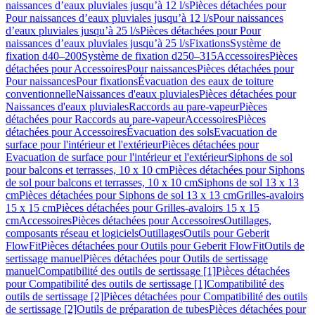
naissances d’eaux pluviales jusqu’à 12 l/s
Pièces détachées pour
Pour naissances d’eaux pluviales jusqu’à 12 l/s
Pour naissances
d’eaux pluviales jusqu’à 25 l/s
Pièces détachées pour Pour
naissances d’eaux pluviales jusqu’à 25 l/s
Fixations
Système de
fixation d40–200
Système de fixation d250–315
Accessoires
Pièces
détachées pour Accessoires
Pour naissances
Pièces détachées pour
Pour naissances
Pour fixations
Évacuation des eaux de toiture
conventionnelle
Naissances d'eaux pluviales
Pièces détachées pour
Naissances d'eaux pluviales
Raccords au pare-vapeur
Pièces
détachées pour Raccords au pare-vapeur
Accessoires
Pièces
détachées pour Accessoires
Évacuation des sols
Evacuation de
surface pour l'intérieur et l'extérieur
Pièces détachées pour
Evacuation de surface pour l'intérieur et l'extérieur
Siphons de sol
pour balcons et terrasses, 10 x 10 cm
Pièces détachées pour Siphons
de sol pour balcons et terrasses, 10 x 10 cm
Siphons de sol 13 x 13
cm
Pièces détachées pour Siphons de sol 13 x 13 cm
Grilles-avaloirs
15 x 15 cm
Pièces détachées pour Grilles-avaloirs 15 x 15
cm
Accessoires
Pièces détachées pour Accessoires
Outillages,
composants réseau et logiciels
Outillages
Outils pour Geberit
FlowFit
Pièces détachées pour Outils pour Geberit FlowFit
Outils de
sertissage manuel
Pièces détachées pour Outils de sertissage
manuel
Compatibilité des outils de sertissage [1]
Pièces détachées
pour Compatibilité des outils de sertissage [1]
Compatibilité des
outils de sertissage [2]
Pièces détachées pour Compatibilité des outils
de sertissage [2]
Outils de préparation de tubes
Pièces détachées pour