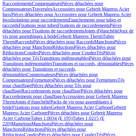
Raccordements
Compensateurs
Pièces détachées pour
Compensateurs
Traversées
Accessoires pour Geberit Mapress Acier
Inox
Pièces détachées pour Accessoires pour Geberit Mapress Acier
Inox
Isolations pour raccordements
Etanchements pour tubes et
raccords
Fixations pour tubes
Fixations de raccordements
Pièces
détachées pour Fixations de raccordements
Joints d'étanchéité
Jeux de
vis pour assemblages à bride
Geberit Mapress Therm
Tubes
Therm
Raccords
Pièces détachées pour Raccords
Manchons
Pièces
détachées pour Manchons
Réductions
Pièces détachées pour
Réductions
Coudes
Pièces détachées pour Coudes
Tés
Pièces
détachées pour Tés
Transitions indémontables
Pièces détachées pour
Transitions indémontables
Transitions et raccords, démontables
Pièces
détachées pour Transitions et raccords,
démontables
Compensateurs
Pièces détachées pour
Compensateurs
Fermetures
Pièces détachées pour Fermetures
Tés
pour chauffage
Pièces détachées pour Tés pour
chauffage
Raccordements pour chauffage
Pièces détachées pour
Raccordements pour chauffage
Accessoires pour Geberit Mapress
Therm
Joints d’étanchéité
Packs de vis pour assemblages à
bride
Fixations pour tubes
Geberit Mapress Acier Carbone
Geberit
Mapress Acier Carbone
Pièces détachées pour Geberit Mapress
Acier Carbone
Tubes 1.0034 (E 195)
Tubes 1.0215 (E
220)
Mamelons
Manchons
Pièces détachées pour
Manchons
Réductions
Pièces détachées pour
Réductions
Coudes
Pièces détachées pour Coudes
Tés
Pièces