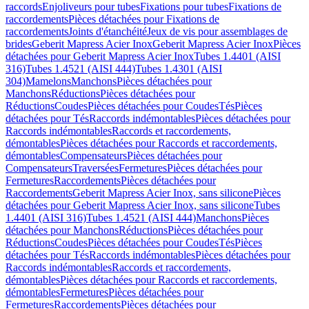
raccords
Enjoliveurs pour tubes
Fixations pour tubes
Fixations de
raccordements
Pièces détachées pour Fixations de
raccordements
Joints d'étanchéité
Jeux de vis pour assemblages de
brides
Geberit Mapress Acier Inox
Geberit Mapress Acier Inox
Pièces
détachées pour Geberit Mapress Acier Inox
Tubes 1.4401 (AISI
316)
Tubes 1.4521 (AISI 444)
Tubes 1.4301 (AISI
304)
Mamelons
Manchons
Pièces détachées pour
Manchons
Réductions
Pièces détachées pour
Réductions
Coudes
Pièces détachées pour Coudes
Tés
Pièces
détachées pour Tés
Raccords indémontables
Pièces détachées pour
Raccords indémontables
Raccords et raccordements,
démontables
Pièces détachées pour Raccords et raccordements,
démontables
Compensateurs
Pièces détachées pour
Compensateurs
Traversées
Fermetures
Pièces détachées pour
Fermetures
Raccordements
Pièces détachées pour
Raccordements
Geberit Mapress Acier Inox, sans silicone
Pièces
détachées pour Geberit Mapress Acier Inox, sans silicone
Tubes
1.4401 (AISI 316)
Tubes 1.4521 (AISI 444)
Manchons
Pièces
détachées pour Manchons
Réductions
Pièces détachées pour
Réductions
Coudes
Pièces détachées pour Coudes
Tés
Pièces
détachées pour Tés
Raccords indémontables
Pièces détachées pour
Raccords indémontables
Raccords et raccordements,
démontables
Pièces détachées pour Raccords et raccordements,
démontables
Fermetures
Pièces détachées pour
Fermetures
Raccordements
Pièces détachées pour