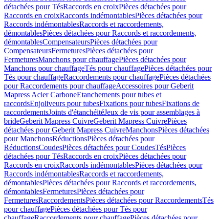
détachées pour Tés
Raccords en croix
Pièces détachées pour
Raccords en croix
Raccords indémontables
Pièces détachées pour
Raccords indémontables
Raccords et raccordements,
démontables
Pièces détachées pour Raccords et raccordements,
démontables
Compensateurs
Pièces détachées pour
Compensateurs
Fermetures
Pièces détachées pour
Fermetures
Manchons pour chauffage
Pièces détachées pour
Manchons pour chauffage
Tés pour chauffage
Pièces détachées pour
Tés pour chauffage
Raccordements pour chauffage
Pièces détachées
pour Raccordements pour chauffage
Accessoires pour Geberit
Mapress Acier Carbone
Etanchements pour tubes et
raccords
Enjoliveurs pour tubes
Fixations pour tubes
Fixations de
raccordements
Joints d'étanchéité
Jeux de vis pour assemblages à
bride
Geberit Mapress Cuivre
Geberit Mapress Cuivre
Pièces
détachées pour Geberit Mapress Cuivre
Manchons
Pièces détachées
pour Manchons
Réductions
Pièces détachées pour
Réductions
Coudes
Pièces détachées pour Coudes
Tés
Pièces
détachées pour Tés
Raccords en croix
Pièces détachées pour
Raccords en croix
Raccords indémontables
Pièces détachées pour
Raccords indémontables
Raccords et raccordements,
démontables
Pièces détachées pour Raccords et raccordements,
démontables
Fermetures
Pièces détachées pour
Fermetures
Raccordements
Pièces détachées pour Raccordements
Tés
pour chauffage
Pièces détachées pour Tés pour
chauffage
Raccordements pour chauffage
Pièces détachées pour