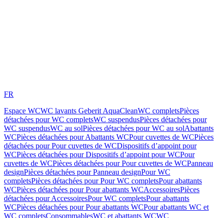
FR
Espace WC
WC lavants Geberit AquaClean
WC complets
Pièces
détachées pour WC complets
WC suspendus
Pièces détachées pour
WC suspendus
WC au sol
Pièces détachées pour WC au sol
Abattants
WC
Pièces détachées pour Abattants WC
Pour cuvettes de WC
Pièces
détachées pour Pour cuvettes de WC
Dispositifs d’appoint pour
WC
Pièces détachées pour Dispositifs d’appoint pour WC
Pour
cuvettes de WC
Pièces détachées pour Pour cuvettes de WC
Panneau
design
Pièces détachées pour Panneau design
Pour WC
complets
Pièces détachées pour Pour WC complets
Pour abattants
WC
Pièces détachées pour Pour abattants WC
Accessoires
Pièces
détachées pour Accessoires
Pour WC complets
Pour abattants
WC
Pièces détachées pour Pour abattants WC
Pour abattants WC et
WC complets
Consommables
WC et abattants WC
WC