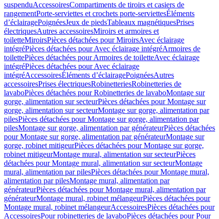
suspendu
Accessoires
Compartiments de tiroirs et casiers de
rangement
Porte-serviettes et crochets porte-serviettes
Éléments
d’éclairage
Poignées
Jeux de pieds
Tableaux magnétiques
Prises
électriques
Autres accessoires
Miroirs et armoires et
toilette
Miroirs
Pièces détachées pour Miroirs
Avec éclairage
intégré
Pièces détachées pour Avec éclairage intégré
Armoires de
toilette
Pièces détachées pour Armoires de toilette
Avec éclairage
intégré
Pièces détachées pour Avec éclairage
intégré
Accessoires
Éléments d’éclairage
Poignées
Autres
accessoires
Prises électriques
Robinetteries
Robinetteries de
lavabo
Pièces détachées pour Robinetteries de lavabo
Montage sur
gorge, alimentation sur secteur
Pièces détachées pour Montage sur
gorge, alimentation sur secteur
Montage sur gorge, alimentation par
piles
Pièces détachées pour Montage sur gorge, alimentation par
piles
Montage sur gorge, alimentation par générateur
Pièces détachées
pour Montage sur gorge, alimentation par générateur
Montage sur
gorge, robinet mitigeur
Pièces détachées pour Montage sur gorge,
robinet mitigeur
Montage mural, alimentation sur secteur
Pièces
détachées pour Montage mural, alimentation sur secteur
Montage
mural, alimentation par piles
Pièces détachées pour Montage mural,
alimentation par piles
Montage mural, alimentation par
générateur
Pièces détachées pour Montage mural, alimentation par
générateur
Montage mural, robinet mélangeur
Pièces détachées pour
Montage mural, robinet mélangeur
Accessoires
Pièces détachées pour
Accessoires
Pour robinetteries de lavabo
Pièces détachées pour Pour