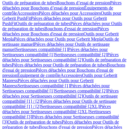
Outils de préparation de tubes
Bouchons d’essai de pression
Pièces
détachées pour Bouchons d’essai de pression
Équipements de
contrôle
Accessoires
Pièces détachées pour Accessoires
Outils pour
Geberit PushFit
Pièces détachées pour Outils pour Geberit
PushFit
Outils de préparation de tubes
Pièces détachées pour Outils
de préparation de tubes
Bouchons d'essai de pression
Pièces
détachées pour Bouchons d'essai de pression
Outils pour Geberit
Mepla
Pièces détachées pour Outils pour Geberit Mepla
Outils de
sertissage manuel
Pièces détachées pour Outils de sertissage
manuel
Sertisseuses compatibilité [1]
Pièces détachées pour
Sertisseuses compatibilité [1]
Sertisseuses compatibilité [2]
Pièces
détachées pour Sertisseuses compatibilité [2]
Outils de préparation de
tubes
Pièces détachées pour Outils de préparation de tubes
Bouchons
d'essai de pression
Pièces détachées pour Bouchons d'essai de
pression
Équipement de contrôle
Accessoires
Outils pour Geberit
Mapress
Pièces détachées pour Outils pour Geberit
Mapress
Sertisseuses compatibilité [1]
Pièces détachées pour
Sertisseuses compatibilité [1]
Sertisseuses compatibilité [2]
Pièces
détachées pour Sertisseuses compatibilité [2]
Outils de sertissage
compatibilité [1] / [2]
Pièces détachées pour Outils de sertissage
compatibilité [1] / [2]
Sertisseuses compatibilité [2XL]
Pièces
détachées pour Sertisseuses compatibilité [2XL]
Sertisseuses
compatibilité [3]
Pièces détachées pour Sertisseuses compatibilité
[3]
Outils de préparation de tubes
Pièces détachées pour Outils de
préparation de tubes
Bouchons d'essai de pression
Pièces détachées