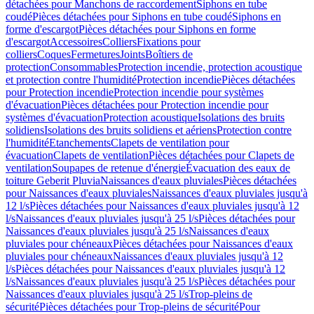
détachées pour Manchons de raccordement
Siphons en tube
coudé
Pièces détachées pour Siphons en tube coudé
Siphons en
forme d'escargot
Pièces détachées pour Siphons en forme
d'escargot
Accessoires
Colliers
Fixations pour
colliers
Coques
Fermetures
Joints
Boîtiers de
protection
Consommables
Protection incendie, protection acoustique
et protection contre l'humidité
Protection incendie
Pièces détachées
pour Protection incendie
Protection incendie pour systèmes
d'évacuation
Pièces détachées pour Protection incendie pour
systèmes d'évacuation
Protection acoustique
Isolations des bruits
solidiens
Isolations des bruits solidiens et aériens
Protection contre
l'humidité
Etanchements
Clapets de ventilation pour
évacuation
Clapets de ventilation
Pièces détachées pour Clapets de
ventilation
Soupapes de retenue d'énergie
Évacuation des eaux de
toiture Geberit Pluvia
Naissances d'eaux pluviales
Pièces détachées
pour Naissances d'eaux pluviales
Naissances d'eaux pluviales jusqu'à
12 l/s
Pièces détachées pour Naissances d'eaux pluviales jusqu'à 12
l/s
Naissances d'eaux pluviales jusqu'à 25 l/s
Pièces détachées pour
Naissances d'eaux pluviales jusqu'à 25 l/s
Naissances d'eaux
pluviales pour chéneaux
Pièces détachées pour Naissances d'eaux
pluviales pour chéneaux
Naissances d'eaux pluviales jusqu'à 12
l/s
Pièces détachées pour Naissances d'eaux pluviales jusqu'à 12
l/s
Naissances d'eaux pluviales jusqu'à 25 l/s
Pièces détachées pour
Naissances d'eaux pluviales jusqu'à 25 l/s
Trop-pleins de
sécurité
Pièces détachées pour Trop-pleins de sécurité
Pour