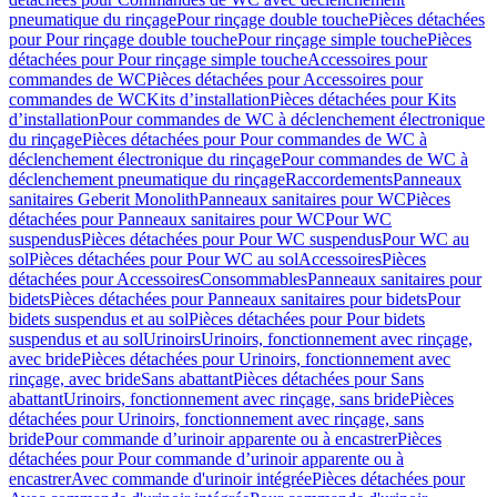
pneumatique du rinçage
Pour rinçage double touche
Pièces détachées
pour Pour rinçage double touche
Pour rinçage simple touche
Pièces
détachées pour Pour rinçage simple touche
Accessoires pour
commandes de WC
Pièces détachées pour Accessoires pour
commandes de WC
Kits d’installation
Pièces détachées pour Kits
d’installation
Pour commandes de WC à déclenchement électronique
du rinçage
Pièces détachées pour Pour commandes de WC à
déclenchement électronique du rinçage
Pour commandes de WC à
déclenchement pneumatique du rinçage
Raccordements
Panneaux
sanitaires Geberit Monolith
Panneaux sanitaires pour WC
Pièces
détachées pour Panneaux sanitaires pour WC
Pour WC
suspendus
Pièces détachées pour Pour WC suspendus
Pour WC au
sol
Pièces détachées pour Pour WC au sol
Accessoires
Pièces
détachées pour Accessoires
Consommables
Panneaux sanitaires pour
bidets
Pièces détachées pour Panneaux sanitaires pour bidets
Pour
bidets suspendus et au sol
Pièces détachées pour Pour bidets
suspendus et au sol
Urinoirs
Urinoirs, fonctionnement avec rinçage,
avec bride
Pièces détachées pour Urinoirs, fonctionnement avec
rinçage, avec bride
Sans abattant
Pièces détachées pour Sans
abattant
Urinoirs, fonctionnement avec rinçage, sans bride
Pièces
détachées pour Urinoirs, fonctionnement avec rinçage, sans
bride
Pour commande d’urinoir apparente ou à encastrer
Pièces
détachées pour Pour commande d’urinoir apparente ou à
encastrer
Avec commande d'urinoir intégrée
Pièces détachées pour