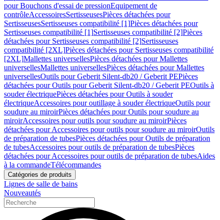
pour Bouchons d'essai de pression
Equipement de
contrôle
Accessoires
Sertisseuses
Pièces détachées pour
Sertisseuses
Sertisseuses compatibilité [1]
Pièces détachées pour
Sertisseuses compatibilité [1]
Sertisseuses compatibilité [2]
Pièces
détachées pour Sertisseuses compatibilité [2]
Sertisseuses
compatibilité [2XL]
Pièces détachées pour Sertisseuses compatibilité
[2XL]
Mallettes universelles
Pièces détachées pour Mallettes
universelles
Mallettes universelles
Pièces détachées pour Mallettes
universelles
Outils pour Geberit Silent-db20 / Geberit PE
Pièces
détachées pour Outils pour Geberit Silent-db20 / Geberit PE
Outils à
souder électrique
Pièces détachées pour Outils à souder
électrique
Accessoires pour outillage à souder électrique
Outils pour
soudure au miroir
Pièces détachées pour Outils pour soudure au
miroir
Accessoires pour outils pour soudure au miroir
Pièces
détachées pour Accessoires pour outils pour soudure au miroir
Outils
de préparation de tubes
Pièces détachées pour Outils de préparation
de tubes
Accessoires pour outils de préparation de tubes
Pièces
détachées pour Accessoires pour outils de préparation de tubes
Aides
à la commande
Télécommandes
Catégories de produits
Lignes de salle de bains
Nouveautés