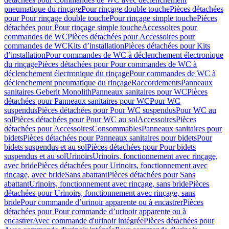
pneumatique du rinçage
Pour rinçage double touche
Pièces détachées
pour Pour rinçage double touche
Pour rinçage simple touche
Pièces
détachées pour Pour rinçage simple touche
Accessoires pour
commandes de WC
Pièces détachées pour Accessoires pour
commandes de WC
Kits d’installation
Pièces détachées pour Kits
d’installation
Pour commandes de WC à déclenchement électronique
du rinçage
Pièces détachées pour Pour commandes de WC à
déclenchement électronique du rinçage
Pour commandes de WC à
déclenchement pneumatique du rinçage
Raccordements
Panneaux
sanitaires Geberit Monolith
Panneaux sanitaires pour WC
Pièces
détachées pour Panneaux sanitaires pour WC
Pour WC
suspendus
Pièces détachées pour Pour WC suspendus
Pour WC au
sol
Pièces détachées pour Pour WC au sol
Accessoires
Pièces
détachées pour Accessoires
Consommables
Panneaux sanitaires pour
bidets
Pièces détachées pour Panneaux sanitaires pour bidets
Pour
bidets suspendus et au sol
Pièces détachées pour Pour bidets
suspendus et au sol
Urinoirs
Urinoirs, fonctionnement avec rinçage,
avec bride
Pièces détachées pour Urinoirs, fonctionnement avec
rinçage, avec bride
Sans abattant
Pièces détachées pour Sans
abattant
Urinoirs, fonctionnement avec rinçage, sans bride
Pièces
détachées pour Urinoirs, fonctionnement avec rinçage, sans
bride
Pour commande d’urinoir apparente ou à encastrer
Pièces
détachées pour Pour commande d’urinoir apparente ou à
encastrer
Avec commande d'urinoir intégrée
Pièces détachées pour