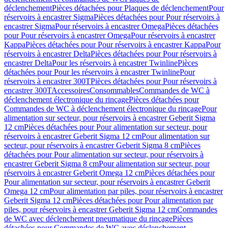
déclenchement
Pièces détachées pour Plaques de déclenchement
Pour
réservoirs à encastrer Sigma
Pièces détachées pour Pour réservoirs à
encastrer Sigma
Pour réservoirs à encastrer Omega
Pièces détachées
pour Pour réservoirs à encastrer Omega
Pour réservoirs à encastrer
Kappa
Pièces détachées pour Pour réservoirs à encastrer Kappa
Pour
réservoirs à encastrer Delta
Pièces détachées pour Pour réservoirs à
encastrer Delta
Pour les réservoirs à encastrer Twinline
Pièces
détachées pour Pour les réservoirs à encastrer Twinline
Pour
réservoirs à encastrer 300T
Pièces détachées pour Pour réservoirs à
encastrer 300T
Accessoires
Consommables
Commandes de WC à
déclenchement électronique du rinçage
Pièces détachées pour
Commandes de WC à déclenchement électronique du rinçage
Pour
alimentation sur secteur, pour réservoirs à encastrer Geberit Sigma
12 cm
Pièces détachées pour Pour alimentation sur secteur, pour
réservoirs à encastrer Geberit Sigma 12 cm
Pour alimentation sur
secteur, pour réservoirs à encastrer Geberit Sigma 8 cm
Pièces
détachées pour Pour alimentation sur secteur, pour réservoirs à
encastrer Geberit Sigma 8 cm
Pour alimentation sur secteur, pour
réservoirs à encastrer Geberit Omega 12 cm
Pièces détachées pour
Pour alimentation sur secteur, pour réservoirs à encastrer Geberit
Omega 12 cm
Pour alimentation par piles, pour réservoirs à encastrer
Geberit Sigma 12 cm
Pièces détachées pour Pour alimentation par
piles, pour réservoirs à encastrer Geberit Sigma 12 cm
Commandes
de WC avec déclenchement pneumatique du rinçage
Pièces
détachées pour Commandes de WC avec déclenchement