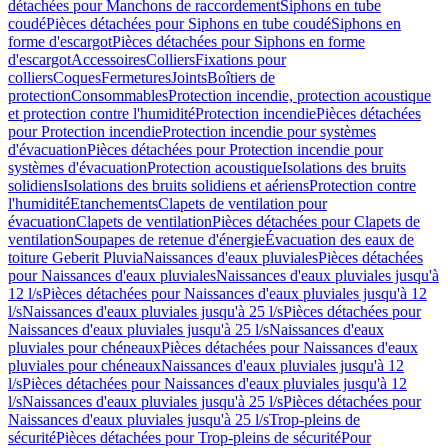
détachées pour Manchons de raccordement
Siphons en tube
coudé
Pièces détachées pour Siphons en tube coudé
Siphons en
forme d'escargot
Pièces détachées pour Siphons en forme
d'escargot
Accessoires
Colliers
Fixations pour
colliers
Coques
Fermetures
Joints
Boîtiers de
protection
Consommables
Protection incendie, protection acoustique
et protection contre l'humidité
Protection incendie
Pièces détachées
pour Protection incendie
Protection incendie pour systèmes
d'évacuation
Pièces détachées pour Protection incendie pour
systèmes d'évacuation
Protection acoustique
Isolations des bruits
solidiens
Isolations des bruits solidiens et aériens
Protection contre
l'humidité
Etanchements
Clapets de ventilation pour
évacuation
Clapets de ventilation
Pièces détachées pour Clapets de
ventilation
Soupapes de retenue d'énergie
Évacuation des eaux de
toiture Geberit Pluvia
Naissances d'eaux pluviales
Pièces détachées
pour Naissances d'eaux pluviales
Naissances d'eaux pluviales jusqu'à
12 l/s
Pièces détachées pour Naissances d'eaux pluviales jusqu'à 12
l/s
Naissances d'eaux pluviales jusqu'à 25 l/s
Pièces détachées pour
Naissances d'eaux pluviales jusqu'à 25 l/s
Naissances d'eaux
pluviales pour chéneaux
Pièces détachées pour Naissances d'eaux
pluviales pour chéneaux
Naissances d'eaux pluviales jusqu'à 12
l/s
Pièces détachées pour Naissances d'eaux pluviales jusqu'à 12
l/s
Naissances d'eaux pluviales jusqu'à 25 l/s
Pièces détachées pour
Naissances d'eaux pluviales jusqu'à 25 l/s
Trop-pleins de
sécurité
Pièces détachées pour Trop-pleins de sécurité
Pour