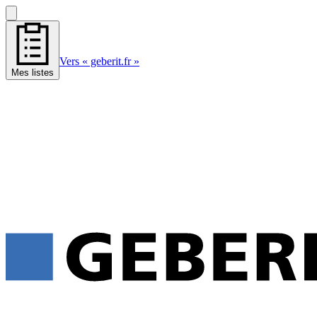
Vers « geberit.fr »
Mes listes