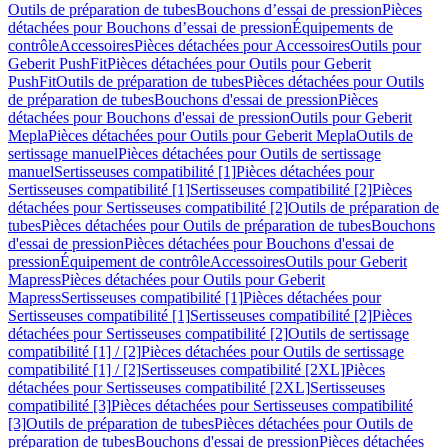
Outils de préparation de tubes
Bouchons d’essai de pression
Pièces
détachées pour Bouchons d’essai de pression
Équipements de
contrôle
Accessoires
Pièces détachées pour Accessoires
Outils pour
Geberit PushFit
Pièces détachées pour Outils pour Geberit
PushFit
Outils de préparation de tubes
Pièces détachées pour Outils
de préparation de tubes
Bouchons d'essai de pression
Pièces
détachées pour Bouchons d'essai de pression
Outils pour Geberit
Mepla
Pièces détachées pour Outils pour Geberit Mepla
Outils de
sertissage manuel
Pièces détachées pour Outils de sertissage
manuel
Sertisseuses compatibilité [1]
Pièces détachées pour
Sertisseuses compatibilité [1]
Sertisseuses compatibilité [2]
Pièces
détachées pour Sertisseuses compatibilité [2]
Outils de préparation de
tubes
Pièces détachées pour Outils de préparation de tubes
Bouchons
d'essai de pression
Pièces détachées pour Bouchons d'essai de
pression
Équipement de contrôle
Accessoires
Outils pour Geberit
Mapress
Pièces détachées pour Outils pour Geberit
Mapress
Sertisseuses compatibilité [1]
Pièces détachées pour
Sertisseuses compatibilité [1]
Sertisseuses compatibilité [2]
Pièces
détachées pour Sertisseuses compatibilité [2]
Outils de sertissage
compatibilité [1] / [2]
Pièces détachées pour Outils de sertissage
compatibilité [1] / [2]
Sertisseuses compatibilité [2XL]
Pièces
détachées pour Sertisseuses compatibilité [2XL]
Sertisseuses
compatibilité [3]
Pièces détachées pour Sertisseuses compatibilité
[3]
Outils de préparation de tubes
Pièces détachées pour Outils de
préparation de tubes
Bouchons d'essai de pression
Pièces détachées