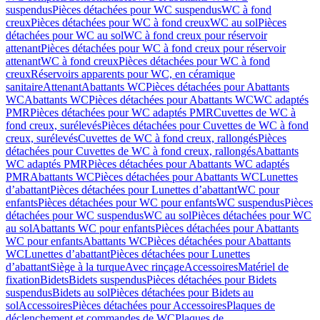
suspendus
Pièces détachées pour WC suspendus
WC à fond
creux
Pièces détachées pour WC à fond creux
WC au sol
Pièces
détachées pour WC au sol
WC à fond creux pour réservoir
attenant
Pièces détachées pour WC à fond creux pour réservoir
attenant
WC à fond creux
Pièces détachées pour WC à fond
creux
Réservoirs apparents pour WC, en céramique
sanitaire
Attenant
Abattants WC
Pièces détachées pour Abattants
WC
Abattants WC
Pièces détachées pour Abattants WC
WC adaptés
PMR
Pièces détachées pour WC adaptés PMR
Cuvettes de WC à
fond creux, surélevés
Pièces détachées pour Cuvettes de WC à fond
creux, surélevés
Cuvettes de WC à fond creux, rallongés
Pièces
détachées pour Cuvettes de WC à fond creux, rallongés
Abattants
WC adaptés PMR
Pièces détachées pour Abattants WC adaptés
PMR
Abattants WC
Pièces détachées pour Abattants WC
Lunettes
d’abattant
Pièces détachées pour Lunettes d’abattant
WC pour
enfants
Pièces détachées pour WC pour enfants
WC suspendus
Pièces
détachées pour WC suspendus
WC au sol
Pièces détachées pour WC
au sol
Abattants WC pour enfants
Pièces détachées pour Abattants
WC pour enfants
Abattants WC
Pièces détachées pour Abattants
WC
Lunettes d’abattant
Pièces détachées pour Lunettes
d’abattant
Siège à la turque
Avec rinçage
Accessoires
Matériel de
fixation
Bidets
Bidets suspendus
Pièces détachées pour Bidets
suspendus
Bidets au sol
Pièces détachées pour Bidets au
sol
Accessoires
Pièces détachées pour Accessoires
Plaques de
déclenchement et commandes de WC
Plaques de