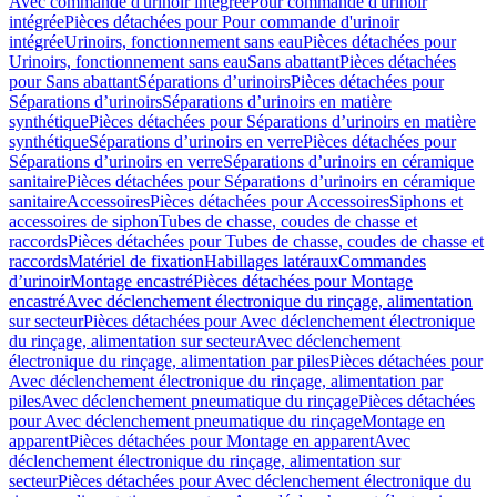
Avec commande d'urinoir intégrée
Pour commande d'urinoir
intégrée
Pièces détachées pour Pour commande d'urinoir
intégrée
Urinoirs, fonctionnement sans eau
Pièces détachées pour
Urinoirs, fonctionnement sans eau
Sans abattant
Pièces détachées
pour Sans abattant
Séparations d’urinoirs
Pièces détachées pour
Séparations d’urinoirs
Séparations d’urinoirs en matière
synthétique
Pièces détachées pour Séparations d’urinoirs en matière
synthétique
Séparations d’urinoirs en verre
Pièces détachées pour
Séparations d’urinoirs en verre
Séparations d’urinoirs en céramique
sanitaire
Pièces détachées pour Séparations d’urinoirs en céramique
sanitaire
Accessoires
Pièces détachées pour Accessoires
Siphons et
accessoires de siphon
Tubes de chasse, coudes de chasse et
raccords
Pièces détachées pour Tubes de chasse, coudes de chasse et
raccords
Matériel de fixation
Habillages latéraux
Commandes
dʼurinoir
Montage encastré
Pièces détachées pour Montage
encastré
Avec déclenchement électronique du rinçage, alimentation
sur secteur
Pièces détachées pour Avec déclenchement électronique
du rinçage, alimentation sur secteur
Avec déclenchement
électronique du rinçage, alimentation par piles
Pièces détachées pour
Avec déclenchement électronique du rinçage, alimentation par
piles
Avec déclenchement pneumatique du rinçage
Pièces détachées
pour Avec déclenchement pneumatique du rinçage
Montage en
apparent
Pièces détachées pour Montage en apparent
Avec
déclenchement électronique du rinçage, alimentation sur
secteur
Pièces détachées pour Avec déclenchement électronique du