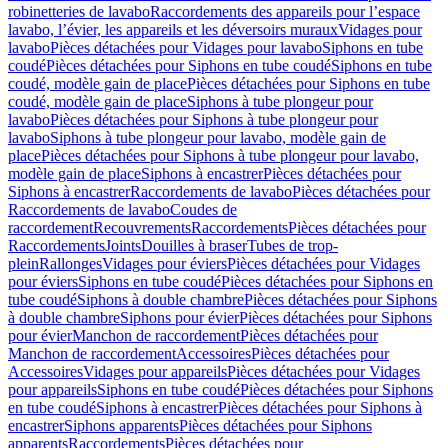
robinetteries de lavabo
Raccordements des appareils pour l’espace
lavabo, l’évier, les appareils et les déversoirs muraux
Vidages pour
lavabo
Pièces détachées pour Vidages pour lavabo
Siphons en tube
coudé
Pièces détachées pour Siphons en tube coudé
Siphons en tube
coudé, modèle gain de place
Pièces détachées pour Siphons en tube
coudé, modèle gain de place
Siphons à tube plongeur pour
lavabo
Pièces détachées pour Siphons à tube plongeur pour
lavabo
Siphons à tube plongeur pour lavabo, modèle gain de
place
Pièces détachées pour Siphons à tube plongeur pour lavabo,
modèle gain de place
Siphons à encastrer
Pièces détachées pour
Siphons à encastrer
Raccordements de lavabo
Pièces détachées pour
Raccordements de lavabo
Coudes de
raccordement
Recouvrements
Raccordements
Pièces détachées pour
Raccordements
Joints
Douilles à braser
Tubes de trop-
plein
Rallonges
Vidages pour éviers
Pièces détachées pour Vidages
pour éviers
Siphons en tube coudé
Pièces détachées pour Siphons en
tube coudé
Siphons à double chambre
Pièces détachées pour Siphons
à double chambre
Siphons pour évier
Pièces détachées pour Siphons
pour évier
Manchon de raccordement
Pièces détachées pour
Manchon de raccordement
Accessoires
Pièces détachées pour
Accessoires
Vidages pour appareils
Pièces détachées pour Vidages
pour appareils
Siphons en tube coudé
Pièces détachées pour Siphons
en tube coudé
Siphons à encastrer
Pièces détachées pour Siphons à
encastrer
Siphons apparents
Pièces détachées pour Siphons
apparents
Raccordements
Pièces détachées pour