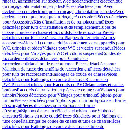
rinçage, alimentation sur secteur
Avec déclenchement électronique
du rinçage, alimentation par piles
Pièces détachées pour Avec
déclenchement électronique du rinçage, alimentation par piles
Avec
déclenchement pneumatique du rinçage
Accessoires
Pièces détachées
pour Accessoires
Kits d’installation et de remplacement
Pièces
détachées pour Kits d’installation et de remplacement
Tubes de
chasse, coudes de chasse et raccords
Kits de rénovation
Pièces
détachées pour Kits de rénovation
Plaques de fermeture
Autres
accessoires
Aides à la commande
Raccordements des appareils pour
WC, urinoirs et bidets
Vidages pour WC et vidoirs suspendus
Pièces
détachées pour Vidages pour WC et vidoirs suspendus
Coudes de
raccordement
Pièces détachées pour Coudes de
raccordement
Manchon de raccordement
Pièces détachées pour
Manchon de raccordement
Kits de raccordement
Pièces détachées
pour Kits de raccordement
Rallonges de coude de chasse
Pièces
détachées pour Rallonges de coude de chasse
Raccords en
PVC
Pièces détachées pour Raccords en PVC
Manchettes et cache-
boulons
Raccords de transition et pièces de connexion
Vidages pour
urinoirs
Pièces détachées pour Vidages pour urinoirs
Siphons pour
urinoir
Pièces détachées pour Siphons pour urinoir
Siphons en forme
d’escargot
Pièces détachées pour Siphons en forme
d’escargot
Siphons à encastrer
Pièces détachées pour Siphons à
encastrer
Siphons en tube coudé
Pièces détachées pour Siphons en
tube coudé
Rallonges de coude de chasse et tube de chasse
Pièces
détachées pour Rallonges de coude de chasse et tube de