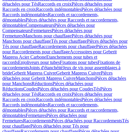
détachées pour Tés
Raccords en croix
Pièces détachées pour
Raccords en croix
Raccords indémontables
Pièces détachées pour
Raccords indémontables
Raccords et raccordements,
démontables
Pièces détachées pour Raccords et raccordements,
démontables
Compensateurs
Pièces détachées pour
Compensateurs
Fermetures
Pièces détachées pour
Fermetures
Manchons pour chauffage
Pièces détachées pour
Manchons pour chauffage
Tés pour chauffage
Pièces détachées pour
Tés pour chauffage
Raccordements pour chauffage
Pièces détachées
pour Raccordements pour chauffage
Accessoires pour Geberit
Mapress Acier Carbone
Etanchements pour tubes et
raccords
Enjoliveurs pour tubes
Fixations pour tubes
Fixations de
raccordements
Joints d'étanchéité
Jeux de vis pour assemblages à
bride
Geberit Mapress Cuivre
Geberit Mapress Cuivre
Pièces
détachées pour Geberit Mapress Cuivre
Manchons
Pièces détachées
pour Manchons
Réductions
Pièces détachées pour
Réductions
Coudes
Pièces détachées pour Coudes
Tés
Pièces
détachées pour Tés
Raccords en croix
Pièces détachées pour
Raccords en croix
Raccords indémontables
Pièces détachées pour
Raccords indémontables
Raccords et raccordements,
démontables
Pièces détachées pour Raccords et raccordements,
démontables
Fermetures
Pièces détachées pour
Fermetures
Raccordements
Pièces détachées pour Raccordements
Tés
pour chauffage
Pièces détachées pour Tés pour
chauffage
Raccordements pour chauffage
Pièces détachées pour