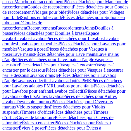
chasse
Manchon de raccordement
Pièces détachées pour Manchon de
raccordement
Coudes de raccordement
Pièces détachées pour Coudes
de raccordement
Vidages pour bidet
Pièces détachées pour Vidages
pour bidet
Siphons en tube coudé
Pièces détachées pour Siphons en
tube coudé
Coudes de
raccordement
Recouvrements
Raccordements
Joints
Douilles à
braser
Pièces détachées pour Douilles à braser
Espace
lavabo
Lavabos
Lavabos
Pièces détachées pour Lavabos
Lavabos
doubles
Lavabos pour meubles
Pièces détachées pour Lavabos pour
meubles
Vasques à poser
Pièces détachées pour Vasques à
poser
Lave-mains
Pièces détachées pour Lave-mains
Lave-mains
d’angle
Pièces détachées pour Lave-mains d’angle
Vasques à
encastrer
Pièces détachées pour Vasques à encastrer
Vasques à
encastrer par le dessous
Pièces détachées pour Vasques à encastrer
par le dessous
Lavabos d’angle
Pièces détachées pour Lavabos
d’angle
Lavabos collectifs
Lavabos adaptés PMR
Pièces détachées
pour Lavabos adaptés PMR
Lavabos pour enfants
Pièces détachées
pour Lavabos pour enfants
Lavabos collectifs
Pièces détachées pour
Lavabos collectifs
Autres lavabos
Pièces détachées pour Autres
lavabos
Déversoirs muraux
Pièces détachées pour Déversoirs
muraux
Vidoirs suspendus
Pièces détachées pour Vidoirs
suspendus
Timbres dʼoffice
Pièces détachées pour Timbres
dʼoffice
Cuves de laboratoire
Pièces détachées pour Cuves de
laboratoire
Éviers à encastrer
Pièces détachées pour Éviers à
encastrer
Éviers à poser
Pièces détachées pour Éviers à