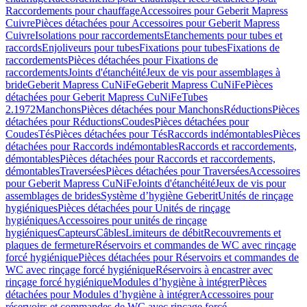
Raccordements pour chauffage
Accessoires pour Geberit Mapress
Cuivre
Pièces détachées pour Accessoires pour Geberit Mapress
Cuivre
Isolations pour raccordements
Etanchements pour tubes et
raccords
Enjoliveurs pour tubes
Fixations pour tubes
Fixations de
raccordements
Pièces détachées pour Fixations de
raccordements
Joints d'étanchéité
Jeux de vis pour assemblages à
bride
Geberit Mapress CuNiFe
Geberit Mapress CuNiFe
Pièces
détachées pour Geberit Mapress CuNiFe
Tubes
2.1972
Manchons
Pièces détachées pour Manchons
Réductions
Pièces
détachées pour Réductions
Coudes
Pièces détachées pour
Coudes
Tés
Pièces détachées pour Tés
Raccords indémontables
Pièces
détachées pour Raccords indémontables
Raccords et raccordements,
démontables
Pièces détachées pour Raccords et raccordements,
démontables
Traversées
Pièces détachées pour Traversées
Accessoires
pour Geberit Mapress CuNiFe
Joints d'étanchéité
Jeux de vis pour
assemblages de brides
Système d’hygiène Geberit
Unités de rinçage
hygiéniques
Pièces détachées pour Unités de rinçage
hygiéniques
Accessoires pour unités de rinçage
hygiéniques
Capteurs
Câbles
Limiteurs de débit
Recouvrements et
plaques de fermeture
Réservoirs et commandes de WC avec rinçage
forcé hygiénique
Pièces détachées pour Réservoirs et commandes de
WC avec rinçage forcé hygiénique
Réservoirs à encastrer avec
rinçage forcé hygiénique
Modules d’hygiène à intégrer
Pièces
détachées pour Modules d’hygiène à intégrer
Accessoires pour
réservoirs et commandes de WC avec rinçage forcé