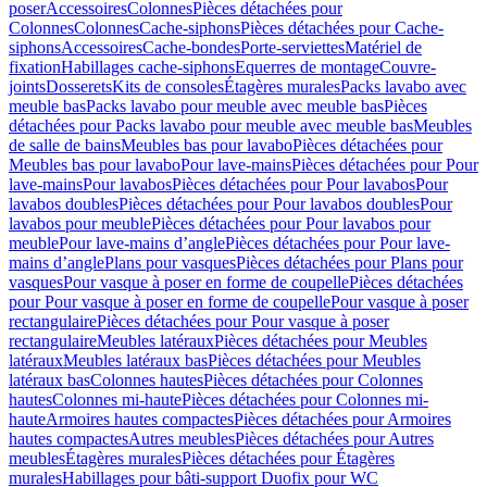
poser
Accessoires
Colonnes
Pièces détachées pour
Colonnes
Colonnes
Cache-siphons
Pièces détachées pour Cache-
siphons
Accessoires
Cache-bondes
Porte-serviettes
Matériel de
fixation
Habillages cache-siphons
Equerres de montage
Couvre-
joints
Dosserets
Kits de consoles
Étagères murales
Packs lavabo avec
meuble bas
Packs lavabo pour meuble avec meuble bas
Pièces
détachées pour Packs lavabo pour meuble avec meuble bas
Meubles
de salle de bains
Meubles bas pour lavabo
Pièces détachées pour
Meubles bas pour lavabo
Pour lave-mains
Pièces détachées pour Pour
lave-mains
Pour lavabos
Pièces détachées pour Pour lavabos
Pour
lavabos doubles
Pièces détachées pour Pour lavabos doubles
Pour
lavabos pour meuble
Pièces détachées pour Pour lavabos pour
meuble
Pour lave-mains d’angle
Pièces détachées pour Pour lave-
mains d’angle
Plans pour vasques
Pièces détachées pour Plans pour
vasques
Pour vasque à poser en forme de coupelle
Pièces détachées
pour Pour vasque à poser en forme de coupelle
Pour vasque à poser
rectangulaire
Pièces détachées pour Pour vasque à poser
rectangulaire
Meubles latéraux
Pièces détachées pour Meubles
latéraux
Meubles latéraux bas
Pièces détachées pour Meubles
latéraux bas
Colonnes hautes
Pièces détachées pour Colonnes
hautes
Colonnes mi-haute
Pièces détachées pour Colonnes mi-
haute
Armoires hautes compactes
Pièces détachées pour Armoires
hautes compactes
Autres meubles
Pièces détachées pour Autres
meubles
Étagères murales
Pièces détachées pour Étagères
murales
Habillages pour bâti-support Duofix pour WC