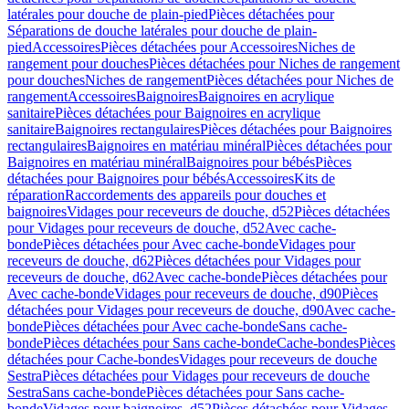
latérales pour douche de plain-pied
Pièces détachées pour
Séparations de douche latérales pour douche de plain-
pied
Accessoires
Pièces détachées pour Accessoires
Niches de
rangement pour douches
Pièces détachées pour Niches de rangement
pour douches
Niches de rangement
Pièces détachées pour Niches de
rangement
Accessoires
Baignoires
Baignoires en acrylique
sanitaire
Pièces détachées pour Baignoires en acrylique
sanitaire
Baignoires rectangulaires
Pièces détachées pour Baignoires
rectangulaires
Baignoires en matériau minéral
Pièces détachées pour
Baignoires en matériau minéral
Baignoires pour bébés
Pièces
détachées pour Baignoires pour bébés
Accessoires
Kits de
réparation
Raccordements des appareils pour douches et
baignoires
Vidages pour receveurs de douche, d52
Pièces détachées
pour Vidages pour receveurs de douche, d52
Avec cache-
bonde
Pièces détachées pour Avec cache-bonde
Vidages pour
receveurs de douche, d62
Pièces détachées pour Vidages pour
receveurs de douche, d62
Avec cache-bonde
Pièces détachées pour
Avec cache-bonde
Vidages pour receveurs de douche, d90
Pièces
détachées pour Vidages pour receveurs de douche, d90
Avec cache-
bonde
Pièces détachées pour Avec cache-bonde
Sans cache-
bonde
Pièces détachées pour Sans cache-bonde
Cache-bondes
Pièces
détachées pour Cache-bondes
Vidages pour receveurs de douche
Sestra
Pièces détachées pour Vidages pour receveurs de douche
Sestra
Sans cache-bonde
Pièces détachées pour Sans cache-
bonde
Vidages pour baignoires, d52
Pièces détachées pour Vidages