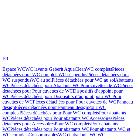
FR
Espace WC
WC lavants Geberit AquaClean
WC complets
Pièces
détachées pour WC complets
WC suspendus
Pièces détachées pour
WC suspendus
WC au sol
Pièces détachées pour WC au sol
Abattants
WC
Pièces détachées pour Abattants WC
Pour cuvettes de WC
Pièces
détachées pour Pour cuvettes de WC
Dispositifs d’appoint pour
WC
Pièces détachées pour Dispositifs d’appoint pour WC
Pour
cuvettes de WC
Pièces détachées pour Pour cuvettes de WC
Panneau
design
Pièces détachées pour Panneau design
Pour WC
complets
Pièces détachées pour Pour WC complets
Pour abattants
WC
Pièces détachées pour Pour abattants WC
Accessoires
Pièces
détachées pour Accessoires
Pour WC complets
Pour abattants
WC
Pièces détachées pour Pour abattants WC
Pour abattants WC et
WC complets
Consommables
WC et abattants WC
WC