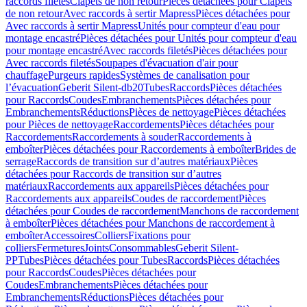
raccords filetés
Clapets de non retour
Pièces détachées pour Clapets
de non retour
Avec raccords à sertir Mapress
Pièces détachées pour
Avec raccords à sertir Mapress
Unités pour compteur d'eau pour
montage encastré
Pièces détachées pour Unités pour compteur d'eau
pour montage encastré
Avec raccords filetés
Pièces détachées pour
Avec raccords filetés
Soupapes d'évacuation d'air pour
chauffage
Purgeurs rapides
Systèmes de canalisation pour
l’évacuation
Geberit Silent-db20
Tubes
Raccords
Pièces détachées
pour Raccords
Coudes
Embranchements
Pièces détachées pour
Embranchements
Réductions
Pièces de nettoyage
Pièces détachées
pour Pièces de nettoyage
Raccordements
Pièces détachées pour
Raccordements
Raccordements à souder
Raccordements à
emboîter
Pièces détachées pour Raccordements à emboîter
Brides de
serrage
Raccords de transition sur d’autres matériaux
Pièces
détachées pour Raccords de transition sur d’autres
matériaux
Raccordements aux appareils
Pièces détachées pour
Raccordements aux appareils
Coudes de raccordement
Pièces
détachées pour Coudes de raccordement
Manchons de raccordement
à emboîter
Pièces détachées pour Manchons de raccordement à
emboîter
Accessoires
Colliers
Fixations pour
colliers
Fermetures
Joints
Consommables
Geberit Silent-
PP
Tubes
Pièces détachées pour Tubes
Raccords
Pièces détachées
pour Raccords
Coudes
Pièces détachées pour
Coudes
Embranchements
Pièces détachées pour
Embranchements
Réductions
Pièces détachées pour