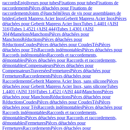
raccords
Enjoliveurs pour tubes
Fixations pour tubes
Fixations de
raccordements
Pièces détachées pour Fixations de
raccordements
Joints d'étanchéité
Jeux de vis pour assemblages de
brides
Geberit Mapress Acier Inox
Geberit Mapress Acier Inox
Pièces
détachées pour Geberit Mapress Acier Inox
Tubes 1.4401 (AISI
316)
Tubes 1.4521 (AISI 444)
Tubes 1.4301 (AISI
304)
Mamelons
Manchons
Pièces détachées pour
Manchons
Réductions
Pièces détachées pour
Réductions
Coudes
Pièces détachées pour Coudes
Tés
Pièces
détachées pour Tés
Raccords indémontables
Pièces détachées pour
Raccords indémontables
Raccords et raccordements,
démontables
Pièces détachées pour Raccords et raccordements,
démontables
Compensateurs
Pièces détachées pour
Compensateurs
Traversées
Fermetures
Pièces détachées pour
Fermetures
Raccordements
Pièces détachées pour
Raccordements
Geberit Mapress Acier Inox, sans silicone
Pièces
détachées pour Geberit Mapress Acier Inox, sans silicone
Tubes
1.4401 (AISI 316)
Tubes 1.4521 (AISI 444)
Manchons
Pièces
détachées pour Manchons
Réductions
Pièces détachées pour
Réductions
Coudes
Pièces détachées pour Coudes
Tés
Pièces
détachées pour Tés
Raccords indémontables
Pièces détachées pour
Raccords indémontables
Raccords et raccordements,
démontables
Pièces détachées pour Raccords et raccordements,
démontables
Fermetures
Pièces détachées pour
Fermetures
Raccordements
Pièces détachées pour