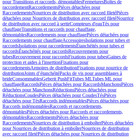
pour Transitions et raccords, démontables
Fermetures
Boîtes de
raccordement
Raccordements
Pièces détachées pour
Raccordements
Nourrices de distribution avec raccord fileté
Pièces
détachées pour Nourrices de distribution avec raccord fileté
Nourrice
de distribution avec raccord à sertir
Compteurs d'eau
Tés pour
chauffage
Transitions et raccords pour chauffage,
démontables
Raccordements pour chauffage
Pièces détachées pour
Raccordements pour chauffage
Accessoires
Isolations pour tubes et
raccords
Isolations pour raccordements
Étanchéités pour tubes et
raccords
Étanchéités pour raccords
Recouvrements pour
tubes
Recouvrement pour raccords
Fixations pour tubes
Gaines de
protection et aides à l'insertion
Fixations pour
raccordements
Armoires de distribution
Fixations pour nourrice de
distribution
Joints d’étanchéité
Packs de vis pour assemblages à
bride
Consommables
Geberit PushFit
Tubes ML
Tubes ML pour
chauffage
Raccords
Pièces détachées pour Raccords
Manchons
Pièces
détachées pour Manchons
Réductions
Pièces détachées pour
Réductions
Coudes
Pièces détachées pour Coudes
Tés
Pièces
détachées pour Tés
Raccords indémontables
Pièces détachées pour
Raccords indémontables
Raccords et raccordements,
démontables
Pièces détachées pour Raccords et raccordements,
démontables
Raccordements
Pièces détachées pour
Raccordements
Nourrices de distribution à emboîter
Pièces détachées
pour Nourrices de distribution à emboîter
Nourrices de distribution
avec raccord fileté
Pièces détachées pour Nourrices de distribution