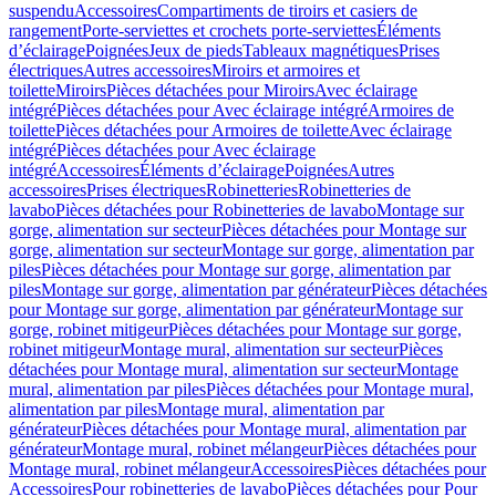
suspendu
Accessoires
Compartiments de tiroirs et casiers de
rangement
Porte-serviettes et crochets porte-serviettes
Éléments
d’éclairage
Poignées
Jeux de pieds
Tableaux magnétiques
Prises
électriques
Autres accessoires
Miroirs et armoires et
toilette
Miroirs
Pièces détachées pour Miroirs
Avec éclairage
intégré
Pièces détachées pour Avec éclairage intégré
Armoires de
toilette
Pièces détachées pour Armoires de toilette
Avec éclairage
intégré
Pièces détachées pour Avec éclairage
intégré
Accessoires
Éléments d’éclairage
Poignées
Autres
accessoires
Prises électriques
Robinetteries
Robinetteries de
lavabo
Pièces détachées pour Robinetteries de lavabo
Montage sur
gorge, alimentation sur secteur
Pièces détachées pour Montage sur
gorge, alimentation sur secteur
Montage sur gorge, alimentation par
piles
Pièces détachées pour Montage sur gorge, alimentation par
piles
Montage sur gorge, alimentation par générateur
Pièces détachées
pour Montage sur gorge, alimentation par générateur
Montage sur
gorge, robinet mitigeur
Pièces détachées pour Montage sur gorge,
robinet mitigeur
Montage mural, alimentation sur secteur
Pièces
détachées pour Montage mural, alimentation sur secteur
Montage
mural, alimentation par piles
Pièces détachées pour Montage mural,
alimentation par piles
Montage mural, alimentation par
générateur
Pièces détachées pour Montage mural, alimentation par
générateur
Montage mural, robinet mélangeur
Pièces détachées pour
Montage mural, robinet mélangeur
Accessoires
Pièces détachées pour
Accessoires
Pour robinetteries de lavabo
Pièces détachées pour Pour