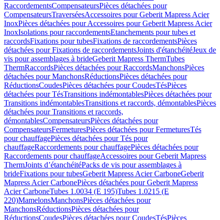
Raccordements
Compensateurs
Pièces détachées pour
Compensateurs
Traversées
Accessoires pour Geberit Mapress Acier
Inox
Pièces détachées pour Accessoires pour Geberit Mapress Acier
Inox
Isolations pour raccordements
Etanchements pour tubes et
raccords
Fixations pour tubes
Fixations de raccordements
Pièces
détachées pour Fixations de raccordements
Joints d'étanchéité
Jeux de
vis pour assemblages à bride
Geberit Mapress Therm
Tubes
Therm
Raccords
Pièces détachées pour Raccords
Manchons
Pièces
détachées pour Manchons
Réductions
Pièces détachées pour
Réductions
Coudes
Pièces détachées pour Coudes
Tés
Pièces
détachées pour Tés
Transitions indémontables
Pièces détachées pour
Transitions indémontables
Transitions et raccords, démontables
Pièces
détachées pour Transitions et raccords,
démontables
Compensateurs
Pièces détachées pour
Compensateurs
Fermetures
Pièces détachées pour Fermetures
Tés
pour chauffage
Pièces détachées pour Tés pour
chauffage
Raccordements pour chauffage
Pièces détachées pour
Raccordements pour chauffage
Accessoires pour Geberit Mapress
Therm
Joints d’étanchéité
Packs de vis pour assemblages à
bride
Fixations pour tubes
Geberit Mapress Acier Carbone
Geberit
Mapress Acier Carbone
Pièces détachées pour Geberit Mapress
Acier Carbone
Tubes 1.0034 (E 195)
Tubes 1.0215 (E
220)
Mamelons
Manchons
Pièces détachées pour
Manchons
Réductions
Pièces détachées pour
Réductions
Coudes
Pièces détachées pour Coudes
Tés
Pièces