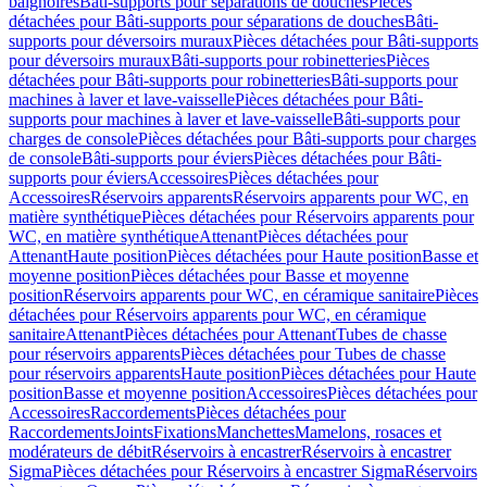
baignoires
Bâti-supports pour séparations de douches
Pièces
détachées pour Bâti-supports pour séparations de douches
Bâti-
supports pour déversoirs muraux
Pièces détachées pour Bâti-supports
pour déversoirs muraux
Bâti-supports pour robinetteries
Pièces
détachées pour Bâti-supports pour robinetteries
Bâti-supports pour
machines à laver et lave-vaisselle
Pièces détachées pour Bâti-
supports pour machines à laver et lave-vaisselle
Bâti-supports pour
charges de console
Pièces détachées pour Bâti-supports pour charges
de console
Bâti-supports pour éviers
Pièces détachées pour Bâti-
supports pour éviers
Accessoires
Pièces détachées pour
Accessoires
Réservoirs apparents
Réservoirs apparents pour WC, en
matière synthétique
Pièces détachées pour Réservoirs apparents pour
WC, en matière synthétique
Attenant
Pièces détachées pour
Attenant
Haute position
Pièces détachées pour Haute position
Basse et
moyenne position
Pièces détachées pour Basse et moyenne
position
Réservoirs apparents pour WC, en céramique sanitaire
Pièces
détachées pour Réservoirs apparents pour WC, en céramique
sanitaire
Attenant
Pièces détachées pour Attenant
Tubes de chasse
pour réservoirs apparents
Pièces détachées pour Tubes de chasse
pour réservoirs apparents
Haute position
Pièces détachées pour Haute
position
Basse et moyenne position
Accessoires
Pièces détachées pour
Accessoires
Raccordements
Pièces détachées pour
Raccordements
Joints
Fixations
Manchettes
Mamelons, rosaces et
modérateurs de débit
Réservoirs à encastrer
Réservoirs à encastrer
Sigma
Pièces détachées pour Réservoirs à encastrer Sigma
Réservoirs