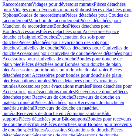
Raccordements
Vidages pour déversoirs muraux
Pièces détachées
pour Vidages pour déversoirs muraux
Siphons
Pièces détachées pour
Siphons
Coudes de raccordement
Pièces détachées pour Coudes de
raccordement
Manchon de raccordement
Pièces détachées pour
Manchon de raccordement
Bondes
Pièces détachées pour
Bondes
Accessoires
Pièces détachées pour Accessoires
Espace
douche et baignoire
Douches
Évacuation des sols pour
douches
Pièces détachées pour Évacuation des sols pour
douches
Canivelles de douche
Pièces détachées pour Canivelles de
douche
Accessoires pour canivelles de douche
Pièces détachées pour
Accessoires pour canivelles de douche
Bondes pour douche de
plain-pied
Pièces détachées pour Bondes pour douche de plain-
pied
Accessoires pour bondes pour douche de plain-pied
Pièces
détachées pour Accessoires pour bondes pour douche de plain-
pied
Evacuations murales
Pièces détachées pour Evacuations
murales
Accessoires pour évacuations murales
Pièces détachées pour
Accessoires pour évacuations murales
Receveurs de douche
Pièces
détachées pour Receveurs de douche
Receveurs de douche en
matériau minéral
Pièces détachées pour Receveurs de douche en
matériau minéral
Receveurs de douche en matériau
minéral
Receveurs de douche en céramique sanitaire
Bâti-
supports
Pièces détachées pour Bâti-supports
Bondes pour receveurs
de douche spécifiques
Pièces détachées pour Bondes pour receveurs
de douche spécifiques
Accessoires
Séparations de douche
Pièces
détachées pour Séparations de douche
Séparations de douche