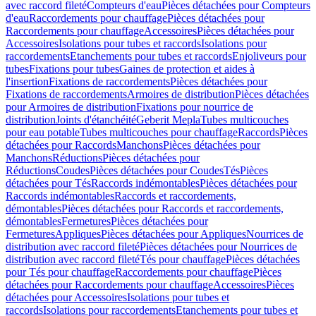
avec raccord fileté
Compteurs d'eau
Pièces détachées pour Compteurs
d'eau
Raccordements pour chauffage
Pièces détachées pour
Raccordements pour chauffage
Accessoires
Pièces détachées pour
Accessoires
Isolations pour tubes et raccords
Isolations pour
raccordements
Etanchements pour tubes et raccords
Enjoliveurs pour
tubes
Fixations pour tubes
Gaines de protection et aides à
l'insertion
Fixations de raccordements
Pièces détachées pour
Fixations de raccordements
Armoires de distribution
Pièces détachées
pour Armoires de distribution
Fixations pour nourrice de
distribution
Joints d'étanchéité
Geberit Mepla
Tubes multicouches
pour eau potable
Tubes multicouches pour chauffage
Raccords
Pièces
détachées pour Raccords
Manchons
Pièces détachées pour
Manchons
Réductions
Pièces détachées pour
Réductions
Coudes
Pièces détachées pour Coudes
Tés
Pièces
détachées pour Tés
Raccords indémontables
Pièces détachées pour
Raccords indémontables
Raccords et raccordements,
démontables
Pièces détachées pour Raccords et raccordements,
démontables
Fermetures
Pièces détachées pour
Fermetures
Appliques
Pièces détachées pour Appliques
Nourrices de
distribution avec raccord fileté
Pièces détachées pour Nourrices de
distribution avec raccord fileté
Tés pour chauffage
Pièces détachées
pour Tés pour chauffage
Raccordements pour chauffage
Pièces
détachées pour Raccordements pour chauffage
Accessoires
Pièces
détachées pour Accessoires
Isolations pour tubes et
raccords
Isolations pour raccordements
Etanchements pour tubes et