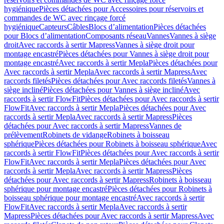
hygiénique
Pièces détachées pour Accessoires pour réservoirs et
commandes de WC avec rinçage forcé
hygiénique
Capteurs
Câbles
Blocs d’alimentation
Pièces détachées
pour Blocs d’alimentation
Composants réseau
Vannes
Vannes à siège
droit
Avec raccords à sertir Mapress
Vannes à siège droit pour
montage encastré
Pièces détachées pour Vannes à siège droit pour
montage encastré
Avec raccords à sertir Mepla
Pièces détachées pour
Avec raccords à sertir Mepla
Avec raccords à sertir Mapress
Avec
raccords filetés
Pièces détachées pour Avec raccords filetés
Vannes à
siège incliné
Pièces détachées pour Vannes à siège incliné
Avec
raccords à sertir FlowFit
Pièces détachées pour Avec raccords à sertir
FlowFit
Avec raccords à sertir Mepla
Pièces détachées pour Avec
raccords à sertir Mepla
Avec raccords à sertir Mapress
Pièces
détachées pour Avec raccords à sertir Mapress
Vannes de
prélèvement
Robinets de vidange
Robinets à boisseau
sphérique
Pièces détachées pour Robinets à boisseau sphérique
Avec
raccords à sertir FlowFit
Pièces détachées pour Avec raccords à sertir
FlowFit
Avec raccords à sertir Mepla
Pièces détachées pour Avec
raccords à sertir Mepla
Avec raccords à sertir Mapress
Pièces
détachées pour Avec raccords à sertir Mapress
Robinets à boisseau
sphérique pour montage encastré
Pièces détachées pour Robinets à
boisseau sphérique pour montage encastré
Avec raccords à sertir
FlowFit
Avec raccords à sertir Mepla
Avec raccords à sertir
Mapress
Pièces détachées pour Avec raccords à sertir Mapress
Avec