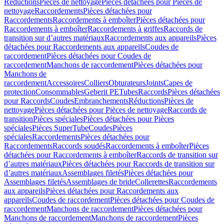
Réductions
Pièces de nettoyage
Pièces détachées pour Pièces de
nettoyage
Raccordements
Pièces détachées pour
Raccordements
Raccordements à emboîter
Pièces détachées pour
Raccordements à emboîter
Raccordements à griffes
Raccords de
transition sur d’autres matériaux
Raccordements aux appareils
Pièces
détachées pour Raccordements aux appareils
Coudes de
raccordement
Pièces détachées pour Coudes de
raccordement
Manchons de raccordement
Pièces détachées pour
Manchons de
raccordement
Accessoires
Colliers
Obturateurs
Joints
Capes de
protection
Consommables
Geberit PE
Tubes
Raccords
Pièces détachées
pour Raccords
Coudes
Embranchements
Réductions
Pièces de
nettoyage
Pièces détachées pour Pièces de nettoyage
Raccords de
transition
Pièces spéciales
Pièces détachées pour Pièces
spéciales
Pièces SuperTube
Coudes
Pièces
spéciales
Raccordements
Pièces détachées pour
Raccordements
Raccords soudés
Raccordements à emboîter
Pièces
détachées pour Raccordements à emboîter
Raccords de transition sur
d’autres matériaux
Pièces détachées pour Raccords de transition sur
d’autres matériaux
Assemblages filetés
Pièces détachées pour
Assemblages filetés
Assemblages de bride
Collerettes
Raccordements
aux appareils
Pièces détachées pour Raccordements aux
appareils
Coudes de raccordement
Pièces détachées pour Coudes de
raccordement
Manchons de raccordement
Pièces détachées pour
Manchons de raccordement
Manchons de raccordement
Pièces