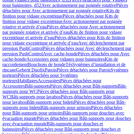
pour baignoires, d52
Avec actionnement par poignée rotative
Pièces
détachées pour Avec actionnement par poignée rotative
Kits de
finition pour vidage excentrique
Pièces détachées pour Kits de
finition pour vidage excentrique
Avec actionnement par poignée
rotative et arrivée d’eau
Pièces détachées pour Avec actionnement
par poignée rotative et arrivée d’eau
Kits de finition pour vidage
excentrique et arrivée d’eau
Pièces détachées pour Kits de finition
pour vidage excentrique et arrivée d’eau
Avec déclenchement par
pression PushControl
Pièces détachées pour Avec déclenchement par
pression PushControl
Avec cache-bonde
Pièces détachées pour Avec
cache-bonde
Accessoires pour vidages pour baignoires
Kits de
raccordement
Bouchons de bonde
Tés
Systèmes d’installation et de
rinçage
Geberit Duofix
Parois
Pièces détachées pour Parois
Systèmes
porteurs
Pièces détachées pour Systèmes
porteurs
Habillages
Accessoires
Pièces détachées pour
Accessoires
Bâti-supports
Pièces détachées pour Bâti-supports
Bâti-
supports pour WC
Pièces détachées pour Bâti-supports pour
WC
Bâti-supports pour lavabos
Pièces détachées pour Bâti-supports
pour lavabos
Bâti-supports pour bidets
Pièces détachées pour Bâti-
supports pour bidets
Bâti-supports pour urinoirs
Pièces détachées
pour Bâti-supports pour urinoirs
Bâti-supports pour douches avec
évacuation murale
Pièces détachées pour Bâti-supports pour douches
avec évacuation murale
Bâti-supports pour douches et
baignoires
Pièces détachées pour Bâti-supports pour douches et