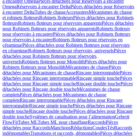
à encastrer Omega
Pièces détachées pour Réservoirs à encastrer
Omega
Réservoirs à encastrer Delta
Pièces détachées pour Réservoirs
à encastrer Delta
Tubes de chasse
Accessoires
Mécanismes de chasse
et robinets flotteurs
Robinets flotteurs
Pièces détachées pour Robinets
flotteurs
Robinets flotteurs pour réservoirs apparents
Pièces détachées
pour Robinets flotteurs pour réservoirs apparents
Robinets flotteurs
pour réservoirs à encastrer
Pièces détachées pour Robinets flotteurs
pour réservoirs à encastrer
Robinets flotteurs pour réservoirs en
céramique
Pièces détachées pour Robinets flotteurs pour réservoirs
en céramique
Robinets flotteurs pour réservoirs, universels
Pièces
détachées pour Robinets flotteurs pour réservoirs,
universels
Robinets flotteurs pour Monolith
Pièces détachées pour
Robinets flotteurs pour Monolith
Mécanismes de chasse
Pièces
détachées pour Mécanismes de chasse
Rinçage interrompable
Pièces
détachées pour Rinçage interrompable
Rinçage simple touche
Pièces
détachées pour Rinçage simple touche
Rinçage double touche
Pièces
détachées pour Rinçage double touche
Mécanismes de chasse
complets
Pièces détachées pour Mécanismes de chasse
complets
Rinçage interrompable
Pièces détachées pour Rinçage
interrompable
Rinçage simple touche
Pièces détachées pour Rinçage
simple touche
Rinçage double touche
Pièces détachées pour Rinçage
double touche
Systèmes de canalisation pour l’alimentation
Geberit
FlowFit
Tubes ML
Tubes ML pour chauffage
Raccords
Pièces
détachées pour Raccords
Manchons
Réductions
Coudes
Tés
Raccords
indémontables
Transitions et raccords, démontables
Pièces détachées