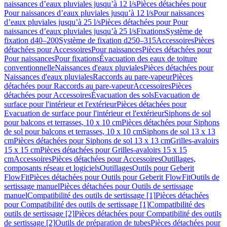
naissances d’eaux pluviales jusqu’à 12 l/s
Pièces détachées pour
Pour naissances d’eaux pluviales jusqu’à 12 l/s
Pour naissances
d’eaux pluviales jusqu’à 25 l/s
Pièces détachées pour Pour
naissances d’eaux pluviales jusqu’à 25 l/s
Fixations
Système de
fixation d40–200
Système de fixation d250–315
Accessoires
Pièces
détachées pour Accessoires
Pour naissances
Pièces détachées pour
Pour naissances
Pour fixations
Évacuation des eaux de toiture
conventionnelle
Naissances d'eaux pluviales
Pièces détachées pour
Naissances d'eaux pluviales
Raccords au pare-vapeur
Pièces
détachées pour Raccords au pare-vapeur
Accessoires
Pièces
détachées pour Accessoires
Évacuation des sols
Evacuation de
surface pour l'intérieur et l'extérieur
Pièces détachées pour
Evacuation de surface pour l'intérieur et l'extérieur
Siphons de sol
pour balcons et terrasses, 10 x 10 cm
Pièces détachées pour Siphons
de sol pour balcons et terrasses, 10 x 10 cm
Siphons de sol 13 x 13
cm
Pièces détachées pour Siphons de sol 13 x 13 cm
Grilles-avaloirs
15 x 15 cm
Pièces détachées pour Grilles-avaloirs 15 x 15
cm
Accessoires
Pièces détachées pour Accessoires
Outillages,
composants réseau et logiciels
Outillages
Outils pour Geberit
FlowFit
Pièces détachées pour Outils pour Geberit FlowFit
Outils de
sertissage manuel
Pièces détachées pour Outils de sertissage
manuel
Compatibilité des outils de sertissage [1]
Pièces détachées
pour Compatibilité des outils de sertissage [1]
Compatibilité des
outils de sertissage [2]
Pièces détachées pour Compatibilité des outils
de sertissage [2]
Outils de préparation de tubes
Pièces détachées pour