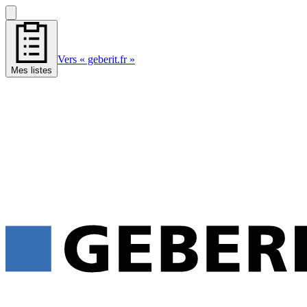
Vers « geberit.fr »
Mes listes