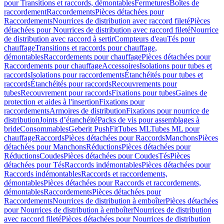
pour Transitions et raccords, démontables
Fermetures
Boîtes de
raccordement
Raccordements
Pièces détachées pour
Raccordements
Nourrices de distribution avec raccord fileté
Pièces
détachées pour Nourrices de distribution avec raccord fileté
Nourrice
de distribution avec raccord à sertir
Compteurs d'eau
Tés pour
chauffage
Transitions et raccords pour chauffage,
démontables
Raccordements pour chauffage
Pièces détachées pour
Raccordements pour chauffage
Accessoires
Isolations pour tubes et
raccords
Isolations pour raccordements
Étanchéités pour tubes et
raccords
Étanchéités pour raccords
Recouvrements pour
tubes
Recouvrement pour raccords
Fixations pour tubes
Gaines de
protection et aides à l'insertion
Fixations pour
raccordements
Armoires de distribution
Fixations pour nourrice de
distribution
Joints d’étanchéité
Packs de vis pour assemblages à
bride
Consommables
Geberit PushFit
Tubes ML
Tubes ML pour
chauffage
Raccords
Pièces détachées pour Raccords
Manchons
Pièces
détachées pour Manchons
Réductions
Pièces détachées pour
Réductions
Coudes
Pièces détachées pour Coudes
Tés
Pièces
détachées pour Tés
Raccords indémontables
Pièces détachées pour
Raccords indémontables
Raccords et raccordements,
démontables
Pièces détachées pour Raccords et raccordements,
démontables
Raccordements
Pièces détachées pour
Raccordements
Nourrices de distribution à emboîter
Pièces détachées
pour Nourrices de distribution à emboîter
Nourrices de distribution
avec raccord fileté
Pièces détachées pour Nourrices de distribution