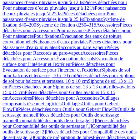
naissances d’eaux pluviales jusqu’à 12 l/s
Pièces détachées pour
Pour naissances d’eaux pluviales jusqu’à 12 l/s
Pour naissances
d’eaux pluviales jusqu’à 25 l/s
Pièces détachées pour Pour
naissances d’eaux pluviales jusqu’à 25 l/s
Fixations
Système de
fixation d40–200
Système de fixation d250–315
Accessoires
Pièces
détachées pour Accessoires
Pour naissances
Pièces détachées pour
Pour naissances
Pour fixations
Évacuation des eaux de toiture
conventionnelle
Naissances d'eaux pluviales
Pièces détachées pour
Naissances d'eaux pluviales
Raccords au pare-vapeur
Pièces
détachées pour Raccords au pare-vapeur
Accessoires
Pièces
détachées pour Accessoires
Évacuation des sols
Evacuation de
surface pour l'intérieur et l'extérieur
Pièces détachées pour
Evacuation de surface pour l'intérieur et l'extérieur
Siphons de sol
pour balcons et terrasses, 10 x 10 cm
Pièces détachées pour Siphons
de sol pour balcons et terrasses, 10 x 10 cm
Siphons de sol 13 x 13
cm
Pièces détachées pour Siphons de sol 13 x 13 cm
Grilles-avaloirs
15 x 15 cm
Pièces détachées pour Grilles-avaloirs 15 x 15
cm
Accessoires
Pièces détachées pour Accessoires
Outillages,
composants réseau et logiciels
Outillages
Outils pour Geberit
FlowFit
Pièces détachées pour Outils pour Geberit FlowFit
Outils de
sertissage manuel
Pièces détachées pour Outils de sertissage
manuel
Compatibilité des outils de sertissage [1]
Pièces détachées
pour Compatibilité des outils de sertissage [1]
Compatibilité des
outils de sertissage [2]
Pièces détachées pour Compatibilité des outils
de sertissage [2]
Outils de préparation de tubes
Pièces détachées pour