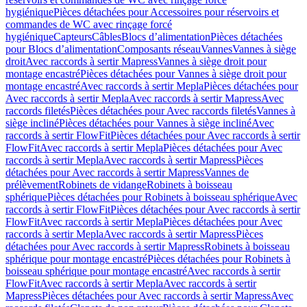
hygiénique
Pièces détachées pour Accessoires pour réservoirs et
commandes de WC avec rinçage forcé
hygiénique
Capteurs
Câbles
Blocs d’alimentation
Pièces détachées
pour Blocs d’alimentation
Composants réseau
Vannes
Vannes à siège
droit
Avec raccords à sertir Mapress
Vannes à siège droit pour
montage encastré
Pièces détachées pour Vannes à siège droit pour
montage encastré
Avec raccords à sertir Mepla
Pièces détachées pour
Avec raccords à sertir Mepla
Avec raccords à sertir Mapress
Avec
raccords filetés
Pièces détachées pour Avec raccords filetés
Vannes à
siège incliné
Pièces détachées pour Vannes à siège incliné
Avec
raccords à sertir FlowFit
Pièces détachées pour Avec raccords à sertir
FlowFit
Avec raccords à sertir Mepla
Pièces détachées pour Avec
raccords à sertir Mepla
Avec raccords à sertir Mapress
Pièces
détachées pour Avec raccords à sertir Mapress
Vannes de
prélèvement
Robinets de vidange
Robinets à boisseau
sphérique
Pièces détachées pour Robinets à boisseau sphérique
Avec
raccords à sertir FlowFit
Pièces détachées pour Avec raccords à sertir
FlowFit
Avec raccords à sertir Mepla
Pièces détachées pour Avec
raccords à sertir Mepla
Avec raccords à sertir Mapress
Pièces
détachées pour Avec raccords à sertir Mapress
Robinets à boisseau
sphérique pour montage encastré
Pièces détachées pour Robinets à
boisseau sphérique pour montage encastré
Avec raccords à sertir
FlowFit
Avec raccords à sertir Mepla
Avec raccords à sertir
Mapress
Pièces détachées pour Avec raccords à sertir Mapress
Avec