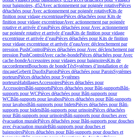
pour baignoires, d52
Avec actionnement par poignée rotative
Pièces
détachées pour Avec actionnement par poignée rotative
Kits de
finition pour vidage excentrique
Pièces détachées pour Kits de
finition pour vidage excentrique
Avec actionnement par poignée
rotative et arrivée d’eau
Pièces détachées pour Avec actionnement
par poignée rotative et arrivée d’eau
Kits de finition pour vidage
excentrique et arrivée d’eau
Pièces détachées pour Kits de finition
pour vidage excentrique et arrivée d’eau
Avec déclenchement par
pression PushControl
Pièces détachées pour Avec déclenchement par
pression PushControl
Avec cache-bonde
Pièces détachées pour Avec
cache-bonde
Accessoires pour vidages pour baignoires
Kits de
raccordement
Bouchons de bonde
Tés
Systèmes d’installation et de
rinçage
Geberit Duofix
Parois
Pièces détachées pour Parois
Systèmes
porteurs
Pièces détachées pour Systèmes
porteurs
Habillages
Accessoires
Pièces détachées pour
Accessoires
Bâti-supports
Pièces détachées pour Bâti-supports
Bâti-
supports pour WC
Pièces détachées pour Bâti-supports pour
WC
Bâti-supports pour lavabos
Pièces détachées pour Bâti-supports
pour lavabos
Bâti-supports pour bidets
Pièces détachées pour Bâti-
supports pour bidets
Bâti-supports pour urinoirs
Pièces détachées
pour Bâti-supports pour urinoirs
Bâti-supports pour douches avec
évacuation murale
Pièces détachées pour Bâti-supports pour douches
avec évacuation murale
Bâti-supports pour douches et
baignoires
Pièces détachées pour Bâti-supports pour douches et