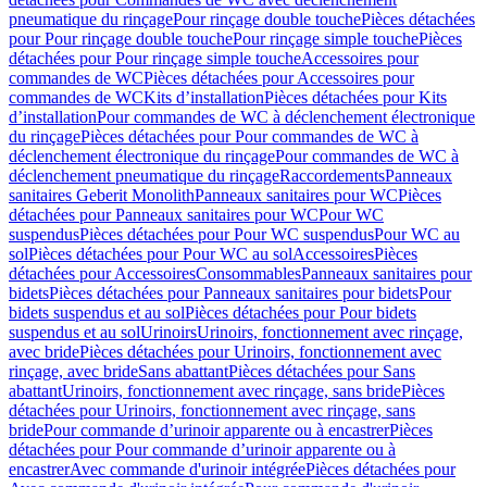
pneumatique du rinçage
Pour rinçage double touche
Pièces détachées
pour Pour rinçage double touche
Pour rinçage simple touche
Pièces
détachées pour Pour rinçage simple touche
Accessoires pour
commandes de WC
Pièces détachées pour Accessoires pour
commandes de WC
Kits d’installation
Pièces détachées pour Kits
d’installation
Pour commandes de WC à déclenchement électronique
du rinçage
Pièces détachées pour Pour commandes de WC à
déclenchement électronique du rinçage
Pour commandes de WC à
déclenchement pneumatique du rinçage
Raccordements
Panneaux
sanitaires Geberit Monolith
Panneaux sanitaires pour WC
Pièces
détachées pour Panneaux sanitaires pour WC
Pour WC
suspendus
Pièces détachées pour Pour WC suspendus
Pour WC au
sol
Pièces détachées pour Pour WC au sol
Accessoires
Pièces
détachées pour Accessoires
Consommables
Panneaux sanitaires pour
bidets
Pièces détachées pour Panneaux sanitaires pour bidets
Pour
bidets suspendus et au sol
Pièces détachées pour Pour bidets
suspendus et au sol
Urinoirs
Urinoirs, fonctionnement avec rinçage,
avec bride
Pièces détachées pour Urinoirs, fonctionnement avec
rinçage, avec bride
Sans abattant
Pièces détachées pour Sans
abattant
Urinoirs, fonctionnement avec rinçage, sans bride
Pièces
détachées pour Urinoirs, fonctionnement avec rinçage, sans
bride
Pour commande d’urinoir apparente ou à encastrer
Pièces
détachées pour Pour commande d’urinoir apparente ou à
encastrer
Avec commande d'urinoir intégrée
Pièces détachées pour