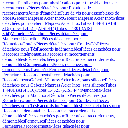
raccords
Enjoliveurs pour tubes
Fixations pour tubes
Fixations de
raccordements
Pièces détachées pour Fixations de
raccordements
Joints d'étanchéité
Jeux de vis pour assemblages de
brides
Geberit Mapress Acier Inox
Geberit Mapress Acier Inox
Pièces
détachées pour Geberit Mapress Acier Inox
Tubes 1.4401 (AISI
316)
Tubes 1.4521 (AISI 444)
Tubes 1.4301 (AISI
304)
Mamelons
Manchons
Pièces détachées pour
Manchons
Réductions
Pièces détachées pour
Réductions
Coudes
Pièces détachées pour Coudes
Tés
Pièces
détachées pour Tés
Raccords indémontables
Pièces détachées pour
Raccords indémontables
Raccords et raccordements,
démontables
Pièces détachées pour Raccords et raccordements,
démontables
Compensateurs
Pièces détachées pour
Compensateurs
Traversées
Fermetures
Pièces détachées pour
Fermetures
Raccordements
Pièces détachées pour
Raccordements
Geberit Mapress Acier Inox, sans silicone
Pièces
détachées pour Geberit Mapress Acier Inox, sans silicone
Tubes
1.4401 (AISI 316)
Tubes 1.4521 (AISI 444)
Manchons
Pièces
détachées pour Manchons
Réductions
Pièces détachées pour
Réductions
Coudes
Pièces détachées pour Coudes
Tés
Pièces
détachées pour Tés
Raccords indémontables
Pièces détachées pour
Raccords indémontables
Raccords et raccordements,
démontables
Pièces détachées pour Raccords et raccordements,
démontables
Fermetures
Pièces détachées pour
Fermetures
Raccordements
Pièces détachées pour