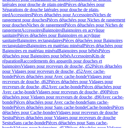
latérales pour douche de plain-pied
Pièces détachées pour
Séparations de douche latérales pour douche de plain-
pied
Accessoires
Pièces détachées pour Accessoires
Niches de
rangement pour douches
Pièces détachées pour Niches de rangement
pour douches
Niches de rangement
Pièces détachées pour Niches de
rangement
Accessoires
Baignoires
Baignoires en acrylique
sanitaire
Pièces détachées pour Baignoires en acrylique
sanitaire
Baignoires rectangulaires
Pièces détachées pour Baignoires
rectangulaires
Baignoires en matériau minéral
Pièces détachées pour
Baignoires en matériau minéral
Baignoires pour bébés
Pièces
détachées pour Baignoires pour bébés
Accessoires
Kits de
réparation
Raccordements des appareils pour douches et
baignoires
Vidages pour receveurs de douche, d52
Pièces détachées
pour Vidages pour receveurs de douche, d52
Avec cache-
bonde
Pièces détachées pour Avec cache-bonde
Vidages pour
receveurs de douche, d62
Pièces détachées pour Vidages pour
receveurs de douche, d62
Avec cache-bonde
Pièces détachées pour
Avec cache-bonde
Vidages pour receveurs de douche, d90
Pièces
détachées pour Vidages pour receveurs de douche, d90
Avec cache-
bonde
Pièces détachées pour Avec cache-bonde
Sans cache-
bonde
Pièces détachées pour Sans cache-bonde
Cache-bondes
Pièces
détachées pour Cache-bondes
Vidages pour receveurs de douche
Sestra
Pièces détachées pour Vidages pour receveurs de douche
Sestra
Sans cache-bonde
Pièces détachées pour Sans cache-
bonde
Vidages pour baignoires, d52
Pièces détachées pour Vidages