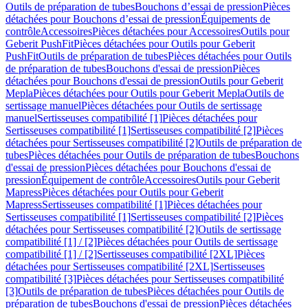
Outils de préparation de tubes
Bouchons d’essai de pression
Pièces
détachées pour Bouchons d’essai de pression
Équipements de
contrôle
Accessoires
Pièces détachées pour Accessoires
Outils pour
Geberit PushFit
Pièces détachées pour Outils pour Geberit
PushFit
Outils de préparation de tubes
Pièces détachées pour Outils
de préparation de tubes
Bouchons d'essai de pression
Pièces
détachées pour Bouchons d'essai de pression
Outils pour Geberit
Mepla
Pièces détachées pour Outils pour Geberit Mepla
Outils de
sertissage manuel
Pièces détachées pour Outils de sertissage
manuel
Sertisseuses compatibilité [1]
Pièces détachées pour
Sertisseuses compatibilité [1]
Sertisseuses compatibilité [2]
Pièces
détachées pour Sertisseuses compatibilité [2]
Outils de préparation de
tubes
Pièces détachées pour Outils de préparation de tubes
Bouchons
d'essai de pression
Pièces détachées pour Bouchons d'essai de
pression
Équipement de contrôle
Accessoires
Outils pour Geberit
Mapress
Pièces détachées pour Outils pour Geberit
Mapress
Sertisseuses compatibilité [1]
Pièces détachées pour
Sertisseuses compatibilité [1]
Sertisseuses compatibilité [2]
Pièces
détachées pour Sertisseuses compatibilité [2]
Outils de sertissage
compatibilité [1] / [2]
Pièces détachées pour Outils de sertissage
compatibilité [1] / [2]
Sertisseuses compatibilité [2XL]
Pièces
détachées pour Sertisseuses compatibilité [2XL]
Sertisseuses
compatibilité [3]
Pièces détachées pour Sertisseuses compatibilité
[3]
Outils de préparation de tubes
Pièces détachées pour Outils de
préparation de tubes
Bouchons d'essai de pression
Pièces détachées