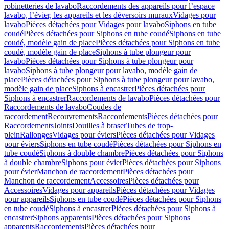
robinetteries de lavabo
Raccordements des appareils pour l’espace
lavabo, l’évier, les appareils et les déversoirs muraux
Vidages pour
lavabo
Pièces détachées pour Vidages pour lavabo
Siphons en tube
coudé
Pièces détachées pour Siphons en tube coudé
Siphons en tube
coudé, modèle gain de place
Pièces détachées pour Siphons en tube
coudé, modèle gain de place
Siphons à tube plongeur pour
lavabo
Pièces détachées pour Siphons à tube plongeur pour
lavabo
Siphons à tube plongeur pour lavabo, modèle gain de
place
Pièces détachées pour Siphons à tube plongeur pour lavabo,
modèle gain de place
Siphons à encastrer
Pièces détachées pour
Siphons à encastrer
Raccordements de lavabo
Pièces détachées pour
Raccordements de lavabo
Coudes de
raccordement
Recouvrements
Raccordements
Pièces détachées pour
Raccordements
Joints
Douilles à braser
Tubes de trop-
plein
Rallonges
Vidages pour éviers
Pièces détachées pour Vidages
pour éviers
Siphons en tube coudé
Pièces détachées pour Siphons en
tube coudé
Siphons à double chambre
Pièces détachées pour Siphons
à double chambre
Siphons pour évier
Pièces détachées pour Siphons
pour évier
Manchon de raccordement
Pièces détachées pour
Manchon de raccordement
Accessoires
Pièces détachées pour
Accessoires
Vidages pour appareils
Pièces détachées pour Vidages
pour appareils
Siphons en tube coudé
Pièces détachées pour Siphons
en tube coudé
Siphons à encastrer
Pièces détachées pour Siphons à
encastrer
Siphons apparents
Pièces détachées pour Siphons
apparents
Raccordements
Pièces détachées pour