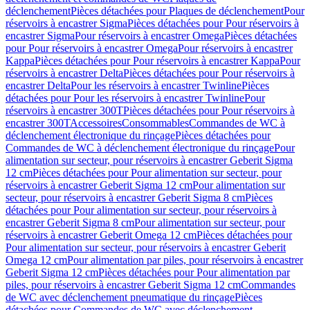
déclenchement
Pièces détachées pour Plaques de déclenchement
Pour
réservoirs à encastrer Sigma
Pièces détachées pour Pour réservoirs à
encastrer Sigma
Pour réservoirs à encastrer Omega
Pièces détachées
pour Pour réservoirs à encastrer Omega
Pour réservoirs à encastrer
Kappa
Pièces détachées pour Pour réservoirs à encastrer Kappa
Pour
réservoirs à encastrer Delta
Pièces détachées pour Pour réservoirs à
encastrer Delta
Pour les réservoirs à encastrer Twinline
Pièces
détachées pour Pour les réservoirs à encastrer Twinline
Pour
réservoirs à encastrer 300T
Pièces détachées pour Pour réservoirs à
encastrer 300T
Accessoires
Consommables
Commandes de WC à
déclenchement électronique du rinçage
Pièces détachées pour
Commandes de WC à déclenchement électronique du rinçage
Pour
alimentation sur secteur, pour réservoirs à encastrer Geberit Sigma
12 cm
Pièces détachées pour Pour alimentation sur secteur, pour
réservoirs à encastrer Geberit Sigma 12 cm
Pour alimentation sur
secteur, pour réservoirs à encastrer Geberit Sigma 8 cm
Pièces
détachées pour Pour alimentation sur secteur, pour réservoirs à
encastrer Geberit Sigma 8 cm
Pour alimentation sur secteur, pour
réservoirs à encastrer Geberit Omega 12 cm
Pièces détachées pour
Pour alimentation sur secteur, pour réservoirs à encastrer Geberit
Omega 12 cm
Pour alimentation par piles, pour réservoirs à encastrer
Geberit Sigma 12 cm
Pièces détachées pour Pour alimentation par
piles, pour réservoirs à encastrer Geberit Sigma 12 cm
Commandes
de WC avec déclenchement pneumatique du rinçage
Pièces
détachées pour Commandes de WC avec déclenchement