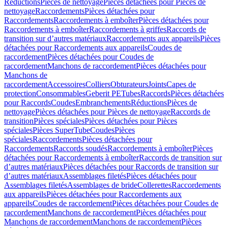
Réductions
Pièces de nettoyage
Pièces détachées pour Pièces de
nettoyage
Raccordements
Pièces détachées pour
Raccordements
Raccordements à emboîter
Pièces détachées pour
Raccordements à emboîter
Raccordements à griffes
Raccords de
transition sur d’autres matériaux
Raccordements aux appareils
Pièces
détachées pour Raccordements aux appareils
Coudes de
raccordement
Pièces détachées pour Coudes de
raccordement
Manchons de raccordement
Pièces détachées pour
Manchons de
raccordement
Accessoires
Colliers
Obturateurs
Joints
Capes de
protection
Consommables
Geberit PE
Tubes
Raccords
Pièces détachées
pour Raccords
Coudes
Embranchements
Réductions
Pièces de
nettoyage
Pièces détachées pour Pièces de nettoyage
Raccords de
transition
Pièces spéciales
Pièces détachées pour Pièces
spéciales
Pièces SuperTube
Coudes
Pièces
spéciales
Raccordements
Pièces détachées pour
Raccordements
Raccords soudés
Raccordements à emboîter
Pièces
détachées pour Raccordements à emboîter
Raccords de transition sur
d’autres matériaux
Pièces détachées pour Raccords de transition sur
d’autres matériaux
Assemblages filetés
Pièces détachées pour
Assemblages filetés
Assemblages de bride
Collerettes
Raccordements
aux appareils
Pièces détachées pour Raccordements aux
appareils
Coudes de raccordement
Pièces détachées pour Coudes de
raccordement
Manchons de raccordement
Pièces détachées pour
Manchons de raccordement
Manchons de raccordement
Pièces