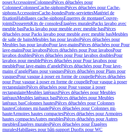
poser
Accessoires
Colonnes
Pièces détachées pour
Colonnes
Colonnes
Cache-siphons
Pièces détachées pour Cache-
siphons
Accessoires
Cache-bondes
Porte-serviettes
Matériel de
fixation
Habillages cache-siphons
Equerres de montage
Couvre-
joints
Dosserets
Kits de consoles
Étagères murales
Packs lavabo avec
meuble bas
Packs lavabo pour meuble avec meuble bas
Pièces
détachées pour Packs lavabo pour meuble avec meuble bas
Meubles
de salle de bains
Meubles bas pour lavabo
Pièces détachées pour
Meubles bas pour lavabo
Pour lave-mains
Pièces détachées pour Pour
lave-mains
Pour lavabos
Pièces détachées pour Pour lavabos
Pour
lavabos doubles
Pièces détachées pour Pour lavabos doubles
Pour
lavabos pour meuble
Pièces détachées pour Pour lavabos pour
meuble
Pour lave-mains d’angle
Pièces détachées pour Pour lave-
mains d’angle
Plans pour vasques
Pièces détachées pour Plans pour
vasques
Pour vasque à poser en forme de coupelle
Pièces détachées
pour Pour vasque à poser en forme de coupelle
Pour vasque à poser
rectangulaire
Pièces détachées pour Pour vasque à poser
rectangulaire
Meubles latéraux
Pièces détachées pour Meubles
latéraux
Meubles latéraux bas
Pièces détachées pour Meubles
latéraux bas
Colonnes hautes
Pièces détachées pour Colonnes
hautes
Colonnes mi-haute
Pièces détachées pour Colonnes mi-
haute
Armoires hautes compactes
Pièces détachées pour Armoires
hautes compactes
Autres meubles
Pièces détachées pour Autres
meubles
Étagères murales
Pièces détachées pour Étagères
murales
Habillages pour bâti-support Duofix pour WC