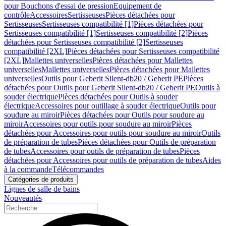
pour Bouchons d'essai de pression
Equipement de
contrôle
Accessoires
Sertisseuses
Pièces détachées pour
Sertisseuses
Sertisseuses compatibilité [1]
Pièces détachées pour
Sertisseuses compatibilité [1]
Sertisseuses compatibilité [2]
Pièces
détachées pour Sertisseuses compatibilité [2]
Sertisseuses
compatibilité [2XL]
Pièces détachées pour Sertisseuses compatibilité
[2XL]
Mallettes universelles
Pièces détachées pour Mallettes
universelles
Mallettes universelles
Pièces détachées pour Mallettes
universelles
Outils pour Geberit Silent-db20 / Geberit PE
Pièces
détachées pour Outils pour Geberit Silent-db20 / Geberit PE
Outils à
souder électrique
Pièces détachées pour Outils à souder
électrique
Accessoires pour outillage à souder électrique
Outils pour
soudure au miroir
Pièces détachées pour Outils pour soudure au
miroir
Accessoires pour outils pour soudure au miroir
Pièces
détachées pour Accessoires pour outils pour soudure au miroir
Outils
de préparation de tubes
Pièces détachées pour Outils de préparation
de tubes
Accessoires pour outils de préparation de tubes
Pièces
détachées pour Accessoires pour outils de préparation de tubes
Aides
à la commande
Télécommandes
Catégories de produits
Lignes de salle de bains
Nouveautés