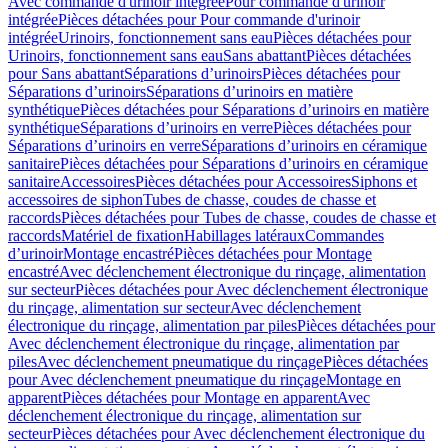
Avec commande d'urinoir intégrée
Pour commande d'urinoir
intégrée
Pièces détachées pour Pour commande d'urinoir
intégrée
Urinoirs, fonctionnement sans eau
Pièces détachées pour
Urinoirs, fonctionnement sans eau
Sans abattant
Pièces détachées
pour Sans abattant
Séparations d’urinoirs
Pièces détachées pour
Séparations d’urinoirs
Séparations d’urinoirs en matière
synthétique
Pièces détachées pour Séparations d’urinoirs en matière
synthétique
Séparations d’urinoirs en verre
Pièces détachées pour
Séparations d’urinoirs en verre
Séparations d’urinoirs en céramique
sanitaire
Pièces détachées pour Séparations d’urinoirs en céramique
sanitaire
Accessoires
Pièces détachées pour Accessoires
Siphons et
accessoires de siphon
Tubes de chasse, coudes de chasse et
raccords
Pièces détachées pour Tubes de chasse, coudes de chasse et
raccords
Matériel de fixation
Habillages latéraux
Commandes
dʼurinoir
Montage encastré
Pièces détachées pour Montage
encastré
Avec déclenchement électronique du rinçage, alimentation
sur secteur
Pièces détachées pour Avec déclenchement électronique
du rinçage, alimentation sur secteur
Avec déclenchement
électronique du rinçage, alimentation par piles
Pièces détachées pour
Avec déclenchement électronique du rinçage, alimentation par
piles
Avec déclenchement pneumatique du rinçage
Pièces détachées
pour Avec déclenchement pneumatique du rinçage
Montage en
apparent
Pièces détachées pour Montage en apparent
Avec
déclenchement électronique du rinçage, alimentation sur
secteur
Pièces détachées pour Avec déclenchement électronique du