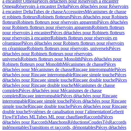
à encastrer Omega
Pièces détachées pour Réservoirs à encastrer
Omega
Réservoirs à encastrer Delta
Pièces détachées pour Réservoirs
à encastrer Delta
Tubes de chasse
Accessoires
Mécanismes de chasse
et robinets flotteurs
Robinets flotteurs
Pièces détachées pour Robinets
flotteurs
Robinets flotteurs pour réservoirs apparents
Pièces détachées
pour Robinets flotteurs pour réservoirs apparents
Robinets flotteurs
pour réservoirs à encastrer
Pièces détachées pour Robinets flotteurs
pour réservoirs à encastrer
Robinets flotteurs pour réservoirs en
céramique
Pièces détachées pour Robinets flotteurs pour réservoirs
en céramique
Robinets flotteurs pour réservoirs, universels
Pièces
détachées pour Robinets flotteurs pour réservoirs,
universels
Robinets flotteurs pour Monolith
Pièces détachées pour
Robinets flotteurs pour Monolith
Mécanismes de chasse
Pièces
détachées pour Mécanismes de chasse
Rinçage interrompable
Pièces
détachées pour Rinçage interrompable
Rinçage simple touche
Pièces
détachées pour Rinçage simple touche
Rinçage double touche
Pièces
détachées pour Rinçage double touche
Mécanismes de chasse
complets
Pièces détachées pour Mécanismes de chasse
complets
Rinçage interrompable
Pièces détachées pour Rinçage
interrompable
Rinçage simple touche
Pièces détachées pour Rinçage
simple touche
Rinçage double touche
Pièces détachées pour Rinçage
double touche
Systèmes de canalisation pour l’alimentation
Geberit
FlowFit
Tubes ML
Tubes ML pour chauffage
Raccords
Pièces
détachées pour Raccords
Manchons
Réductions
Coudes
Tés
Raccords
indémontables
Transitions et raccords, démontables
Pièces détachées