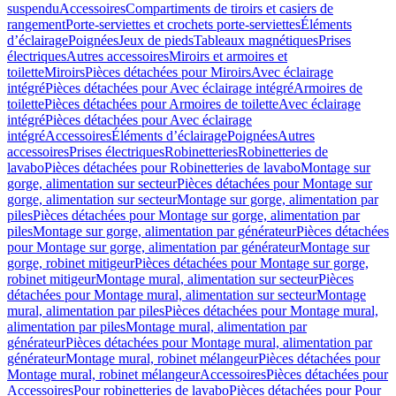
suspendu
Accessoires
Compartiments de tiroirs et casiers de
rangement
Porte-serviettes et crochets porte-serviettes
Éléments
d’éclairage
Poignées
Jeux de pieds
Tableaux magnétiques
Prises
électriques
Autres accessoires
Miroirs et armoires et
toilette
Miroirs
Pièces détachées pour Miroirs
Avec éclairage
intégré
Pièces détachées pour Avec éclairage intégré
Armoires de
toilette
Pièces détachées pour Armoires de toilette
Avec éclairage
intégré
Pièces détachées pour Avec éclairage
intégré
Accessoires
Éléments d’éclairage
Poignées
Autres
accessoires
Prises électriques
Robinetteries
Robinetteries de
lavabo
Pièces détachées pour Robinetteries de lavabo
Montage sur
gorge, alimentation sur secteur
Pièces détachées pour Montage sur
gorge, alimentation sur secteur
Montage sur gorge, alimentation par
piles
Pièces détachées pour Montage sur gorge, alimentation par
piles
Montage sur gorge, alimentation par générateur
Pièces détachées
pour Montage sur gorge, alimentation par générateur
Montage sur
gorge, robinet mitigeur
Pièces détachées pour Montage sur gorge,
robinet mitigeur
Montage mural, alimentation sur secteur
Pièces
détachées pour Montage mural, alimentation sur secteur
Montage
mural, alimentation par piles
Pièces détachées pour Montage mural,
alimentation par piles
Montage mural, alimentation par
générateur
Pièces détachées pour Montage mural, alimentation par
générateur
Montage mural, robinet mélangeur
Pièces détachées pour
Montage mural, robinet mélangeur
Accessoires
Pièces détachées pour
Accessoires
Pour robinetteries de lavabo
Pièces détachées pour Pour