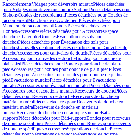
Raccordements
Vidages pour déversoirs muraux
Pièces détachées
pour Vidages pour déversoirs muraux
Siphons
Pièces détachées pour
Siphons
Coudes de raccordement
Pièces détachées pour Coudes de
raccordement
Manchon de raccordement
Pièces détachées pour
Manchon de raccordement
Bondes
Pièces détachées pour
Bondes
Accessoires
Pièces détachées pour Accessoires
Espace
douche et baignoire
Douches
Évacuation des sols pour
douches
Pièces détachées pour Évacuation des sols pour
douches
Canivelles de douche
Pièces détachées pour Canivelles de
douche
Accessoires pour canivelles de douche
Pièces détachées pour
Accessoires pour canivelles de douche
Bondes pour douche de
plain-pied
Pièces détachées pour Bondes pour douche de plain-
pied
Accessoires pour bondes pour douche de plain-pied
Pièces
détachées pour Accessoires pour bondes pour douche de plain-
pied
Evacuations murales
Pièces détachées pour Evacuations
murales
Accessoires pour évacuations murales
Pièces détachées pour
Accessoires pour évacuations murales
Receveurs de douche
Pièces
détachées pour Receveurs de douche
Receveurs de douche en
matériau minéral
Pièces détachées pour Receveurs de douche en
matériau minéral
Receveurs de douche en matériau
minéral
Receveurs de douche en céramique sanitaire
Bâti-
supports
Pièces détachées pour Bâti-supports
Bondes pour receveurs
de douche spécifiques
Pièces détachées pour Bondes pour receveurs
de douche spécifiques
Accessoires
Séparations de douche
Pièces
détachées pour Séparations de douche
Séparations de douche