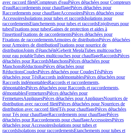
avec raccord fileté
Compteurs d'eau
Pièces détachées pour Compteurs
d'eau
Raccordements pour chauffage
Pièces détachées pour
Raccordements pour chauffage
Accessoires
Pièces détachées pour
Accessoires
Isolations pour tubes et raccords
Isolations pour
raccordements
Etanchements pour tubes et raccords
Enjoliveurs pour
tubes
Fixations pour tubes
Gaines de protection et aides à
l'insertion
Fixations de raccordements
Pièces détachées pour
Fixations de raccordements
Armoires de distribution
Pièces détachées
pour Armoires de distribution
Fixations pour nourrice de
distribution
Joints d'étanchéité
Geberit Mepla
Tubes multicouches
pour eau potable
Tubes multicouches pour chauffage
Raccords
Pièces
détachées pour Raccords
Manchons
Pièces détachées pour
Manchons
Réductions
Pièces détachées pour
Réductions
Coudes
Pièces détachées pour Coudes
Tés
Pièces
détachées pour Tés
Raccords indémontables
Pièces détachées pour
Raccords indémontables
Raccords et raccordements,
démontables
Pièces détachées pour Raccords et raccordements,
démontables
Fermetures
Pièces détachées pour
Fermetures
Appliques
Pièces détachées pour Appliques
Nourrices de
distribution avec raccord fileté
Pièces détachées pour Nourrices de
distribution avec raccord fileté
Tés pour chauffage
Pièces détachées
pour Tés pour chauffage
Raccordements pour chauffage
Pièces
détachées pour Raccordements pour chauffage
Accessoires
Pièces
détachées pour Accessoires
Isolations pour tubes et
raccords
Isolations pour raccordements
Etanchements pour tubes et