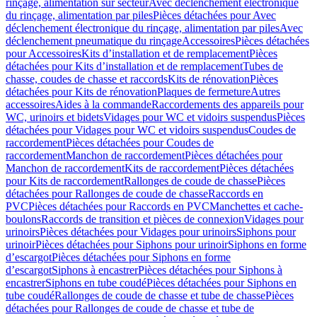
rinçage, alimentation sur secteur
Avec déclenchement électronique
du rinçage, alimentation par piles
Pièces détachées pour Avec
déclenchement électronique du rinçage, alimentation par piles
Avec
déclenchement pneumatique du rinçage
Accessoires
Pièces détachées
pour Accessoires
Kits d’installation et de remplacement
Pièces
détachées pour Kits d’installation et de remplacement
Tubes de
chasse, coudes de chasse et raccords
Kits de rénovation
Pièces
détachées pour Kits de rénovation
Plaques de fermeture
Autres
accessoires
Aides à la commande
Raccordements des appareils pour
WC, urinoirs et bidets
Vidages pour WC et vidoirs suspendus
Pièces
détachées pour Vidages pour WC et vidoirs suspendus
Coudes de
raccordement
Pièces détachées pour Coudes de
raccordement
Manchon de raccordement
Pièces détachées pour
Manchon de raccordement
Kits de raccordement
Pièces détachées
pour Kits de raccordement
Rallonges de coude de chasse
Pièces
détachées pour Rallonges de coude de chasse
Raccords en
PVC
Pièces détachées pour Raccords en PVC
Manchettes et cache-
boulons
Raccords de transition et pièces de connexion
Vidages pour
urinoirs
Pièces détachées pour Vidages pour urinoirs
Siphons pour
urinoir
Pièces détachées pour Siphons pour urinoir
Siphons en forme
d’escargot
Pièces détachées pour Siphons en forme
d’escargot
Siphons à encastrer
Pièces détachées pour Siphons à
encastrer
Siphons en tube coudé
Pièces détachées pour Siphons en
tube coudé
Rallonges de coude de chasse et tube de chasse
Pièces
détachées pour Rallonges de coude de chasse et tube de