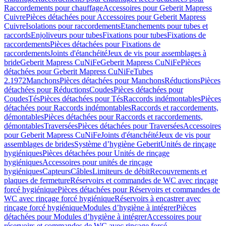
Raccordements pour chauffage
Accessoires pour Geberit Mapress
Cuivre
Pièces détachées pour Accessoires pour Geberit Mapress
Cuivre
Isolations pour raccordements
Etanchements pour tubes et
raccords
Enjoliveurs pour tubes
Fixations pour tubes
Fixations de
raccordements
Pièces détachées pour Fixations de
raccordements
Joints d'étanchéité
Jeux de vis pour assemblages à
bride
Geberit Mapress CuNiFe
Geberit Mapress CuNiFe
Pièces
détachées pour Geberit Mapress CuNiFe
Tubes
2.1972
Manchons
Pièces détachées pour Manchons
Réductions
Pièces
détachées pour Réductions
Coudes
Pièces détachées pour
Coudes
Tés
Pièces détachées pour Tés
Raccords indémontables
Pièces
détachées pour Raccords indémontables
Raccords et raccordements,
démontables
Pièces détachées pour Raccords et raccordements,
démontables
Traversées
Pièces détachées pour Traversées
Accessoires
pour Geberit Mapress CuNiFe
Joints d'étanchéité
Jeux de vis pour
assemblages de brides
Système d’hygiène Geberit
Unités de rinçage
hygiéniques
Pièces détachées pour Unités de rinçage
hygiéniques
Accessoires pour unités de rinçage
hygiéniques
Capteurs
Câbles
Limiteurs de débit
Recouvrements et
plaques de fermeture
Réservoirs et commandes de WC avec rinçage
forcé hygiénique
Pièces détachées pour Réservoirs et commandes de
WC avec rinçage forcé hygiénique
Réservoirs à encastrer avec
rinçage forcé hygiénique
Modules d’hygiène à intégrer
Pièces
détachées pour Modules d’hygiène à intégrer
Accessoires pour
réservoirs et commandes de WC avec rinçage forcé