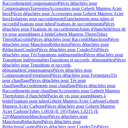
Raccordements
Compensateurs
Pièces détachées pour
Compensateurs
Traversées
Accessoires pour Geberit Mapress Acier
Inox
Pièces détachées pour Accessoires pour Geberit Mapress Acier
Inox
Isolations pour raccordements
Etanchements pour tubes et
raccords
Fixations pour tubes
Fixations de raccordements
Pièces
détachées pour Fixations de raccordements
Joints d'étanchéité
Jeux de
vis pour assemblages à bride
Geberit Mapress Therm
Tubes
Therm
Raccords
Pièces détachées pour Raccords
Manchons
Pièces
détachées pour Manchons
Réductions
Pièces détachées pour
Réductions
Coudes
Pièces détachées pour Coudes
Tés
Pièces
détachées pour Tés
Transitions indémontables
Pièces détachées pour
Transitions indémontables
Transitions et raccords, démontables
Pièces
détachées pour Transitions et raccords,
démontables
Compensateurs
Pièces détachées pour
Compensateurs
Fermetures
Pièces détachées pour Fermetures
Tés
pour chauffage
Pièces détachées pour Tés pour
chauffage
Raccordements pour chauffage
Pièces détachées pour
Raccordements pour chauffage
Accessoires pour Geberit Mapress
Therm
Joints d’étanchéité
Packs de vis pour assemblages à
bride
Fixations pour tubes
Geberit Mapress Acier Carbone
Geberit
Mapress Acier Carbone
Pièces détachées pour Geberit Mapress
Acier Carbone
Tubes 1.0034 (E 195)
Tubes 1.0215 (E
220)
Mamelons
Manchons
Pièces détachées pour
Manchons
Réductions
Pièces détachées pour
Réductions
Coudes
Pièces détachées pour Coudes
Tés
Pièces