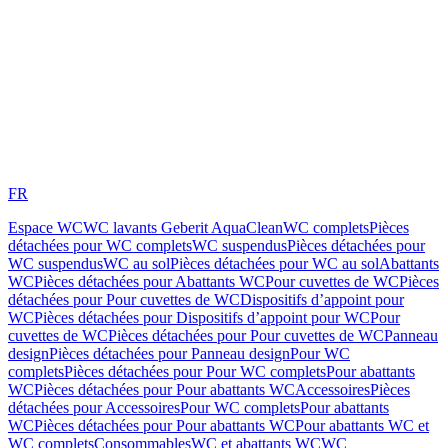
FR
Espace WC
WC lavants Geberit AquaClean
WC complets
Pièces
détachées pour WC complets
WC suspendus
Pièces détachées pour
WC suspendus
WC au sol
Pièces détachées pour WC au sol
Abattants
WC
Pièces détachées pour Abattants WC
Pour cuvettes de WC
Pièces
détachées pour Pour cuvettes de WC
Dispositifs d’appoint pour
WC
Pièces détachées pour Dispositifs d’appoint pour WC
Pour
cuvettes de WC
Pièces détachées pour Pour cuvettes de WC
Panneau
design
Pièces détachées pour Panneau design
Pour WC
complets
Pièces détachées pour Pour WC complets
Pour abattants
WC
Pièces détachées pour Pour abattants WC
Accessoires
Pièces
détachées pour Accessoires
Pour WC complets
Pour abattants
WC
Pièces détachées pour Pour abattants WC
Pour abattants WC et
WC complets
Consommables
WC et abattants WC
WC