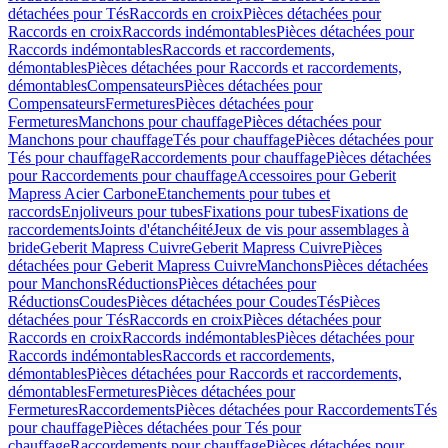
détachées pour Tés
Raccords en croix
Pièces détachées pour
Raccords en croix
Raccords indémontables
Pièces détachées pour
Raccords indémontables
Raccords et raccordements,
démontables
Pièces détachées pour Raccords et raccordements,
démontables
Compensateurs
Pièces détachées pour
Compensateurs
Fermetures
Pièces détachées pour
Fermetures
Manchons pour chauffage
Pièces détachées pour
Manchons pour chauffage
Tés pour chauffage
Pièces détachées pour
Tés pour chauffage
Raccordements pour chauffage
Pièces détachées
pour Raccordements pour chauffage
Accessoires pour Geberit
Mapress Acier Carbone
Etanchements pour tubes et
raccords
Enjoliveurs pour tubes
Fixations pour tubes
Fixations de
raccordements
Joints d'étanchéité
Jeux de vis pour assemblages à
bride
Geberit Mapress Cuivre
Geberit Mapress Cuivre
Pièces
détachées pour Geberit Mapress Cuivre
Manchons
Pièces détachées
pour Manchons
Réductions
Pièces détachées pour
Réductions
Coudes
Pièces détachées pour Coudes
Tés
Pièces
détachées pour Tés
Raccords en croix
Pièces détachées pour
Raccords en croix
Raccords indémontables
Pièces détachées pour
Raccords indémontables
Raccords et raccordements,
démontables
Pièces détachées pour Raccords et raccordements,
démontables
Fermetures
Pièces détachées pour
Fermetures
Raccordements
Pièces détachées pour Raccordements
Tés
pour chauffage
Pièces détachées pour Tés pour
chauffage
Raccordements pour chauffage
Pièces détachées pour