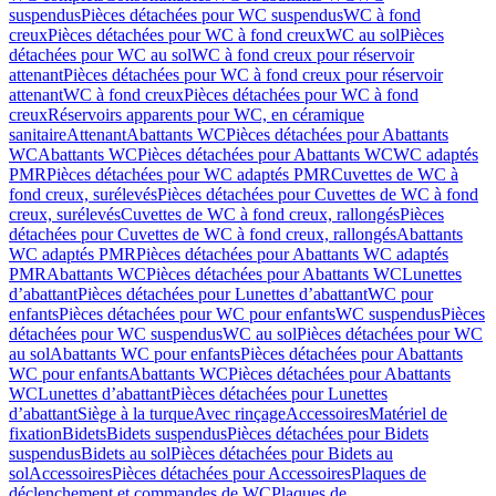
suspendus
Pièces détachées pour WC suspendus
WC à fond
creux
Pièces détachées pour WC à fond creux
WC au sol
Pièces
détachées pour WC au sol
WC à fond creux pour réservoir
attenant
Pièces détachées pour WC à fond creux pour réservoir
attenant
WC à fond creux
Pièces détachées pour WC à fond
creux
Réservoirs apparents pour WC, en céramique
sanitaire
Attenant
Abattants WC
Pièces détachées pour Abattants
WC
Abattants WC
Pièces détachées pour Abattants WC
WC adaptés
PMR
Pièces détachées pour WC adaptés PMR
Cuvettes de WC à
fond creux, surélevés
Pièces détachées pour Cuvettes de WC à fond
creux, surélevés
Cuvettes de WC à fond creux, rallongés
Pièces
détachées pour Cuvettes de WC à fond creux, rallongés
Abattants
WC adaptés PMR
Pièces détachées pour Abattants WC adaptés
PMR
Abattants WC
Pièces détachées pour Abattants WC
Lunettes
d’abattant
Pièces détachées pour Lunettes d’abattant
WC pour
enfants
Pièces détachées pour WC pour enfants
WC suspendus
Pièces
détachées pour WC suspendus
WC au sol
Pièces détachées pour WC
au sol
Abattants WC pour enfants
Pièces détachées pour Abattants
WC pour enfants
Abattants WC
Pièces détachées pour Abattants
WC
Lunettes d’abattant
Pièces détachées pour Lunettes
d’abattant
Siège à la turque
Avec rinçage
Accessoires
Matériel de
fixation
Bidets
Bidets suspendus
Pièces détachées pour Bidets
suspendus
Bidets au sol
Pièces détachées pour Bidets au
sol
Accessoires
Pièces détachées pour Accessoires
Plaques de
déclenchement et commandes de WC
Plaques de