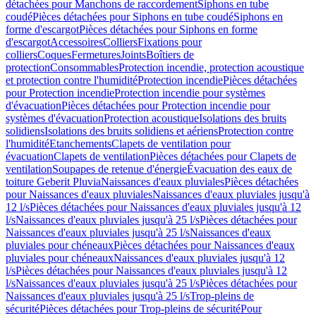
détachées pour Manchons de raccordement
Siphons en tube
coudé
Pièces détachées pour Siphons en tube coudé
Siphons en
forme d'escargot
Pièces détachées pour Siphons en forme
d'escargot
Accessoires
Colliers
Fixations pour
colliers
Coques
Fermetures
Joints
Boîtiers de
protection
Consommables
Protection incendie, protection acoustique
et protection contre l'humidité
Protection incendie
Pièces détachées
pour Protection incendie
Protection incendie pour systèmes
d'évacuation
Pièces détachées pour Protection incendie pour
systèmes d'évacuation
Protection acoustique
Isolations des bruits
solidiens
Isolations des bruits solidiens et aériens
Protection contre
l'humidité
Etanchements
Clapets de ventilation pour
évacuation
Clapets de ventilation
Pièces détachées pour Clapets de
ventilation
Soupapes de retenue d'énergie
Évacuation des eaux de
toiture Geberit Pluvia
Naissances d'eaux pluviales
Pièces détachées
pour Naissances d'eaux pluviales
Naissances d'eaux pluviales jusqu'à
12 l/s
Pièces détachées pour Naissances d'eaux pluviales jusqu'à 12
l/s
Naissances d'eaux pluviales jusqu'à 25 l/s
Pièces détachées pour
Naissances d'eaux pluviales jusqu'à 25 l/s
Naissances d'eaux
pluviales pour chéneaux
Pièces détachées pour Naissances d'eaux
pluviales pour chéneaux
Naissances d'eaux pluviales jusqu'à 12
l/s
Pièces détachées pour Naissances d'eaux pluviales jusqu'à 12
l/s
Naissances d'eaux pluviales jusqu'à 25 l/s
Pièces détachées pour
Naissances d'eaux pluviales jusqu'à 25 l/s
Trop-pleins de
sécurité
Pièces détachées pour Trop-pleins de sécurité
Pour