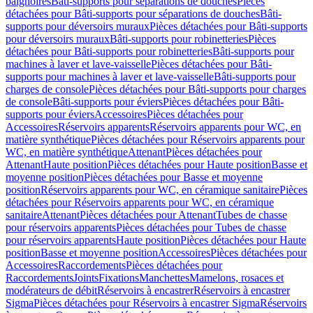
baignoires
Bâti-supports pour séparations de douches
Pièces
détachées pour Bâti-supports pour séparations de douches
Bâti-
supports pour déversoirs muraux
Pièces détachées pour Bâti-supports
pour déversoirs muraux
Bâti-supports pour robinetteries
Pièces
détachées pour Bâti-supports pour robinetteries
Bâti-supports pour
machines à laver et lave-vaisselle
Pièces détachées pour Bâti-
supports pour machines à laver et lave-vaisselle
Bâti-supports pour
charges de console
Pièces détachées pour Bâti-supports pour charges
de console
Bâti-supports pour éviers
Pièces détachées pour Bâti-
supports pour éviers
Accessoires
Pièces détachées pour
Accessoires
Réservoirs apparents
Réservoirs apparents pour WC, en
matière synthétique
Pièces détachées pour Réservoirs apparents pour
WC, en matière synthétique
Attenant
Pièces détachées pour
Attenant
Haute position
Pièces détachées pour Haute position
Basse et
moyenne position
Pièces détachées pour Basse et moyenne
position
Réservoirs apparents pour WC, en céramique sanitaire
Pièces
détachées pour Réservoirs apparents pour WC, en céramique
sanitaire
Attenant
Pièces détachées pour Attenant
Tubes de chasse
pour réservoirs apparents
Pièces détachées pour Tubes de chasse
pour réservoirs apparents
Haute position
Pièces détachées pour Haute
position
Basse et moyenne position
Accessoires
Pièces détachées pour
Accessoires
Raccordements
Pièces détachées pour
Raccordements
Joints
Fixations
Manchettes
Mamelons, rosaces et
modérateurs de débit
Réservoirs à encastrer
Réservoirs à encastrer
Sigma
Pièces détachées pour Réservoirs à encastrer Sigma
Réservoirs