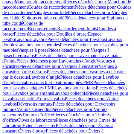
chasse
Manchon de raccordement
Pièces détachées pour Manchon de
raccordement
Coudes de raccordement
Pièces détachées pour Coudes
de raccordement
Vidages pour bidet
Pièces détachées pour Vidages
pour bidet
Siphons en tube coudé
Pièces détachées pour Siphons en
tube coudé
Coudes de
raccordement
Recouvrements
Raccordements
Joints
Douilles à
braser
Pièces détachées pour Douilles à braser
Espace
lavabo
Lavabos
Lavabos
Pièces détachées pour Lavabos
Lavabos
doubles
Lavabos pour meubles
Pièces détachées pour Lavabos pour
meubles
Vasques à poser
Pièces détachées pour Vasques à
poser
Lave-mains
Pièces détachées pour Lave-mains
Lave-mains
d’angle
Pièces détachées pour Lave-mains d’angle
Vasques à
encastrer
Pièces détachées pour Vasques à encastrer
Vasques à
encastrer par le dessous
Pièces détachées pour Vasques à encastrer
par le dessous
Lavabos d’angle
Pièces détachées pour Lavabos
d’angle
Lavabos collectifs
Lavabos adaptés PMR
Pièces détachées
pour Lavabos adaptés PMR
Lavabos pour enfants
Pièces détachées
pour Lavabos pour enfants
Lavabos collectifs
Pièces détachées pour
Lavabos collectifs
Autres lavabos
Pièces détachées pour Autres
lavabos
Déversoirs muraux
Pièces détachées pour Déversoirs
muraux
Vidoirs suspendus
Pièces détachées pour Vidoirs
suspendus
Timbres dʼoffice
Pièces détachées pour Timbres
dʼoffice
Cuves de laboratoire
Pièces détachées pour Cuves de
laboratoire
Éviers à encastrer
Pièces détachées pour Éviers à
encastrer
Éviers à poser
Pièces détachées pour Éviers à