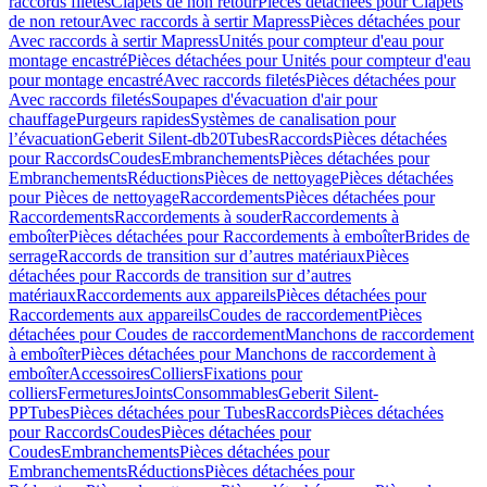
raccords filetés
Clapets de non retour
Pièces détachées pour Clapets
de non retour
Avec raccords à sertir Mapress
Pièces détachées pour
Avec raccords à sertir Mapress
Unités pour compteur d'eau pour
montage encastré
Pièces détachées pour Unités pour compteur d'eau
pour montage encastré
Avec raccords filetés
Pièces détachées pour
Avec raccords filetés
Soupapes d'évacuation d'air pour
chauffage
Purgeurs rapides
Systèmes de canalisation pour
l’évacuation
Geberit Silent-db20
Tubes
Raccords
Pièces détachées
pour Raccords
Coudes
Embranchements
Pièces détachées pour
Embranchements
Réductions
Pièces de nettoyage
Pièces détachées
pour Pièces de nettoyage
Raccordements
Pièces détachées pour
Raccordements
Raccordements à souder
Raccordements à
emboîter
Pièces détachées pour Raccordements à emboîter
Brides de
serrage
Raccords de transition sur d’autres matériaux
Pièces
détachées pour Raccords de transition sur d’autres
matériaux
Raccordements aux appareils
Pièces détachées pour
Raccordements aux appareils
Coudes de raccordement
Pièces
détachées pour Coudes de raccordement
Manchons de raccordement
à emboîter
Pièces détachées pour Manchons de raccordement à
emboîter
Accessoires
Colliers
Fixations pour
colliers
Fermetures
Joints
Consommables
Geberit Silent-
PP
Tubes
Pièces détachées pour Tubes
Raccords
Pièces détachées
pour Raccords
Coudes
Pièces détachées pour
Coudes
Embranchements
Pièces détachées pour
Embranchements
Réductions
Pièces détachées pour