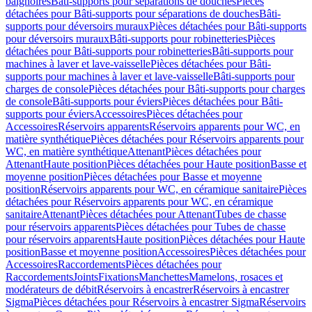
baignoires
Bâti-supports pour séparations de douches
Pièces
détachées pour Bâti-supports pour séparations de douches
Bâti-
supports pour déversoirs muraux
Pièces détachées pour Bâti-supports
pour déversoirs muraux
Bâti-supports pour robinetteries
Pièces
détachées pour Bâti-supports pour robinetteries
Bâti-supports pour
machines à laver et lave-vaisselle
Pièces détachées pour Bâti-
supports pour machines à laver et lave-vaisselle
Bâti-supports pour
charges de console
Pièces détachées pour Bâti-supports pour charges
de console
Bâti-supports pour éviers
Pièces détachées pour Bâti-
supports pour éviers
Accessoires
Pièces détachées pour
Accessoires
Réservoirs apparents
Réservoirs apparents pour WC, en
matière synthétique
Pièces détachées pour Réservoirs apparents pour
WC, en matière synthétique
Attenant
Pièces détachées pour
Attenant
Haute position
Pièces détachées pour Haute position
Basse et
moyenne position
Pièces détachées pour Basse et moyenne
position
Réservoirs apparents pour WC, en céramique sanitaire
Pièces
détachées pour Réservoirs apparents pour WC, en céramique
sanitaire
Attenant
Pièces détachées pour Attenant
Tubes de chasse
pour réservoirs apparents
Pièces détachées pour Tubes de chasse
pour réservoirs apparents
Haute position
Pièces détachées pour Haute
position
Basse et moyenne position
Accessoires
Pièces détachées pour
Accessoires
Raccordements
Pièces détachées pour
Raccordements
Joints
Fixations
Manchettes
Mamelons, rosaces et
modérateurs de débit
Réservoirs à encastrer
Réservoirs à encastrer
Sigma
Pièces détachées pour Réservoirs à encastrer Sigma
Réservoirs