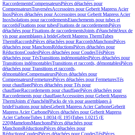
Raccordements
Compensateurs
Pièces détachées pour
Compensateurs
Traversées
Accessoires pour Geberit Mapress Acier
Inox
Pièces détachées pour Accessoires pour Geberit Mapress Acier
Inox
Isolations pour raccordements
Etanchements pour tubes et
raccords
Fixations pour tubes
Fixations de raccordements
Pièces
détachées pour Fixations de raccordements
Joints d'étanchéité
Jeux de
vis pour assemblages à bride
Geberit Mapress Therm
Tubes
Therm
Raccords
Pièces détachées pour Raccords
Manchons
Pièces
détachées pour Manchons
Réductions
Pièces détachées pour
Réductions
Coudes
Pièces détachées pour Coudes
Tés
Pièces
détachées pour Tés
Transitions indémontables
Pièces détachées pour
Transitions indémontables
Transitions et raccords, démontables
Pièces
détachées pour Transitions et raccords,
démontables
Compensateurs
Pièces détachées pour
Compensateurs
Fermetures
Pièces détachées pour Fermetures
Tés
pour chauffage
Pièces détachées pour Tés pour
chauffage
Raccordements pour chauffage
Pièces détachées pour
Raccordements pour chauffage
Accessoires pour Geberit Mapress
Therm
Joints d’étanchéité
Packs de vis pour assemblages à
bride
Fixations pour tubes
Geberit Mapress Acier Carbone
Geberit
Mapress Acier Carbone
Pièces détachées pour Geberit Mapress
Acier Carbone
Tubes 1.0034 (E 195)
Tubes 1.0215 (E
220)
Mamelons
Manchons
Pièces détachées pour
Manchons
Réductions
Pièces détachées pour
Réductions
Coudes
Pièces détachées pour Coudes
Tés
Pièces