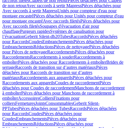
raccords filetés
Clapets de non retour
Pièces détachées pour Clapets
de non retour
Avec raccords à sertir Mapress
Pièces détachées pour
Avec raccords à sertir Mapress
Unités pour compteur d'eau pour
montage encastré
Pièces détachées pour Unités pour compteur d'eau
pour montage encastré
Avec raccords filetés
Pièces détachées pour
Avec raccords filetés
Soupapes d'évacuation d'air pour
chauffage
Purgeurs rapides
Systèmes de canalisation pour
l’évacuation
Geberit Silent-db20
Tubes
Raccords
Pièces détachées
pour Raccords
Coudes
Embranchements
Pièces détachées pour
Embranchements
Réductions
Pièces de nettoyage
Pièces détachées
pour Pièces de nettoyage
Raccordements
Pièces détachées pour
Raccordements
Raccordements à souder
Raccordements à
emboîter
Pièces détachées pour Raccordements à emboîter
Brides de
serrage
Raccords de transition sur d’autres matériaux
Pièces
détachées pour Raccords de transition sur d’autres
matériaux
Raccordements aux appareils
Pièces détachées pour
Raccordements aux appareils
Coudes de raccordement
Pièces
détachées pour Coudes de raccordement
Manchons de raccordement
à emboîter
Pièces détachées pour Manchons de raccordement à
emboîter
Accessoires
Colliers
Fixations pour
colliers
Fermetures
Joints
Consommables
Geberit Silent-
PP
Tubes
Pièces détachées pour Tubes
Raccords
Pièces détachées
pour Raccords
Coudes
Pièces détachées pour
Coudes
Embranchements
Pièces détachées pour
Embranchements
Réductions
Pièces détachées pour