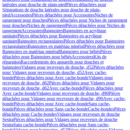
latérales pour douche de plain-pied
Pièces détachées pour
Séparations de douche latérales pour douche de plain-
pied
Accessoires
Pièces détachées pour Accessoires
Niches de
rangement pour douches
Pièces détachées pour Niches de rangement
pour douches
Niches de rangement
Pièces détachées pour Niches de
rangement
Accessoires
Baignoires
Baignoires en acrylique
sanitaire
Pièces détachées pour Baignoires en acrylique
sanitaire
Baignoires rectangulaires
Pièces détachées pour Baignoires
rectangulaires
Baignoires en matériau minéral
Pièces détachées pour
Baignoires en matériau minéral
Baignoires pour bébés
Pièces
détachées pour Baignoires pour bébés
Accessoires
Kits de
réparation
Raccordements des appareils pour douches et
baignoires
Vidages pour receveurs de douche, d52
Pièces détachées
pour Vidages pour receveurs de douche, d52
Avec cache-
bonde
Pièces détachées pour Avec cache-bonde
Vidages pour
receveurs de douche, d62
Pièces détachées pour Vidages pour
receveurs de douche, d62
Avec cache-bonde
Pièces détachées pour
Avec cache-bonde
Vidages pour receveurs de douche, d90
Pièces
détachées pour Vidages pour receveurs de douche, d90
Avec cache-
bonde
Pièces détachées pour Avec cache-bonde
Sans cache-
bonde
Pièces détachées pour Sans cache-bonde
Cache-bondes
Pièces
détachées pour Cache-bondes
Vidages pour receveurs de douche
Sestra
Pièces détachées pour Vidages pour receveurs de douche
Sestra
Sans cache-bonde
Pièces détachées pour Sans cache-
bonde
Vidages pour baignoires, d52
Pièces détachées pour Vidages