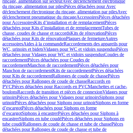
rinçage, alimentation sur secteur
Avec déclenchement électronique
du rinçage, alimentation par piles
Pièces détachées pour Avec
déclenchement électronique du rinçage, alimentation par piles
Avec
déclenchement pneumatique du rinçage
Accessoires
Pièces détachées
pour Accessoires
Kits d’installation et de remplacement
Pièces
détachées pour Kits d’installation et de remplacement
Tubes de
chasse, coudes de chasse et raccords
Kits de rénovation
Pièces
détachées pour Kits de rénovation
Plaques de fermeture
Autres
accessoires
Aides à la commande
Raccordements des appareils pour
WC, urinoirs et bidets
Vidages pour WC et vidoirs suspendus
Pièces
détachées pour Vidages pour WC et vidoirs suspendus
Coudes de
raccordement
Pièces détachées pour Coudes de
raccordement
Manchon de raccordement
Pièces détachées pour
Manchon de raccordement
Kits de raccordement
Pièces détachées
pour Kits de raccordement
Rallonges de coude de chasse
Pièces
détachées pour Rallonges de coude de chasse
Raccords en
PVC
Pièces détachées pour Raccords en PVC
Manchettes et cache-
boulons
Raccords de transition et pièces de connexion
Vidages pour
urinoirs
Pièces détachées pour Vidages pour urinoirs
Siphons pour
urinoir
Pièces détachées pour Siphons pour urinoir
Siphons en forme
d’escargot
Pièces détachées pour Siphons en forme
d’escargot
Siphons à encastrer
Pièces détachées pour Siphons à
encastrer
Siphons en tube coudé
Pièces détachées pour Siphons en
tube coudé
Rallonges de coude de chasse et tube de chasse
Pièces
détachées pour Rallonges de coude de chasse et tube de