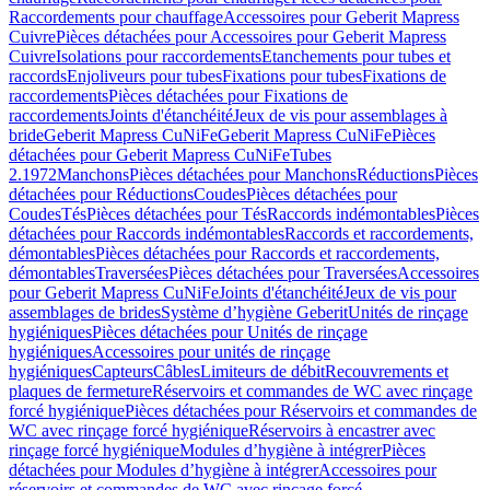
Raccordements pour chauffage
Accessoires pour Geberit Mapress
Cuivre
Pièces détachées pour Accessoires pour Geberit Mapress
Cuivre
Isolations pour raccordements
Etanchements pour tubes et
raccords
Enjoliveurs pour tubes
Fixations pour tubes
Fixations de
raccordements
Pièces détachées pour Fixations de
raccordements
Joints d'étanchéité
Jeux de vis pour assemblages à
bride
Geberit Mapress CuNiFe
Geberit Mapress CuNiFe
Pièces
détachées pour Geberit Mapress CuNiFe
Tubes
2.1972
Manchons
Pièces détachées pour Manchons
Réductions
Pièces
détachées pour Réductions
Coudes
Pièces détachées pour
Coudes
Tés
Pièces détachées pour Tés
Raccords indémontables
Pièces
détachées pour Raccords indémontables
Raccords et raccordements,
démontables
Pièces détachées pour Raccords et raccordements,
démontables
Traversées
Pièces détachées pour Traversées
Accessoires
pour Geberit Mapress CuNiFe
Joints d'étanchéité
Jeux de vis pour
assemblages de brides
Système d’hygiène Geberit
Unités de rinçage
hygiéniques
Pièces détachées pour Unités de rinçage
hygiéniques
Accessoires pour unités de rinçage
hygiéniques
Capteurs
Câbles
Limiteurs de débit
Recouvrements et
plaques de fermeture
Réservoirs et commandes de WC avec rinçage
forcé hygiénique
Pièces détachées pour Réservoirs et commandes de
WC avec rinçage forcé hygiénique
Réservoirs à encastrer avec
rinçage forcé hygiénique
Modules d’hygiène à intégrer
Pièces
détachées pour Modules d’hygiène à intégrer
Accessoires pour
réservoirs et commandes de WC avec rinçage forcé