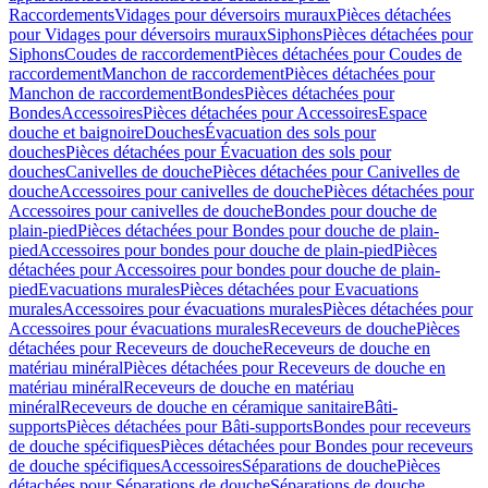
Raccordements
Vidages pour déversoirs muraux
Pièces détachées
pour Vidages pour déversoirs muraux
Siphons
Pièces détachées pour
Siphons
Coudes de raccordement
Pièces détachées pour Coudes de
raccordement
Manchon de raccordement
Pièces détachées pour
Manchon de raccordement
Bondes
Pièces détachées pour
Bondes
Accessoires
Pièces détachées pour Accessoires
Espace
douche et baignoire
Douches
Évacuation des sols pour
douches
Pièces détachées pour Évacuation des sols pour
douches
Canivelles de douche
Pièces détachées pour Canivelles de
douche
Accessoires pour canivelles de douche
Pièces détachées pour
Accessoires pour canivelles de douche
Bondes pour douche de
plain-pied
Pièces détachées pour Bondes pour douche de plain-
pied
Accessoires pour bondes pour douche de plain-pied
Pièces
détachées pour Accessoires pour bondes pour douche de plain-
pied
Evacuations murales
Pièces détachées pour Evacuations
murales
Accessoires pour évacuations murales
Pièces détachées pour
Accessoires pour évacuations murales
Receveurs de douche
Pièces
détachées pour Receveurs de douche
Receveurs de douche en
matériau minéral
Pièces détachées pour Receveurs de douche en
matériau minéral
Receveurs de douche en matériau
minéral
Receveurs de douche en céramique sanitaire
Bâti-
supports
Pièces détachées pour Bâti-supports
Bondes pour receveurs
de douche spécifiques
Pièces détachées pour Bondes pour receveurs
de douche spécifiques
Accessoires
Séparations de douche
Pièces
détachées pour Séparations de douche
Séparations de douche