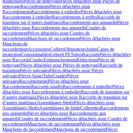
Réductions
Pièces de nettoyage
Pièces détachées pour Pièces de
nettoyage
Raccordements
Pièces détachées pour
Raccordements
Raccordements à emboîter
Pièces détachées pour
Raccordements à emboîter
Raccordements à griffes
Raccords de
transition sur d’autres matériaux
Raccordements aux appareils
Pièces
détachées pour Raccordements aux appareils
Coudes de
raccordement
Pièces détachées pour Coudes de
raccordement
Manchons de raccordement
Pièces détachées pour
Manchons de
raccordement
Accessoires
Colliers
Obturateurs
Joints
Capes de
protection
Consommables
Geberit PE
Tubes
Raccords
Pièces détachées
pour Raccords
Coudes
Embranchements
Réductions
Pièces de
nettoyage
Pièces détachées pour Pièces de nettoyage
Raccords de
transition
Pièces spéciales
Pièces détachées pour Pièces
spéciales
Pièces SuperTube
Coudes
Pièces
spéciales
Raccordements
Pièces détachées pour
Raccordements
Raccords soudés
Raccordements à emboîter
Pièces
détachées pour Raccordements à emboîter
Raccords de transition sur
d’autres matériaux
Pièces détachées pour Raccords de transition sur
d’autres matériaux
Assemblages filetés
Pièces détachées pour
Assemblages filetés
Assemblages de bride
Collerettes
Raccordements
aux appareils
Pièces détachées pour Raccordements aux
appareils
Coudes de raccordement
Pièces détachées pour Coudes de
raccordement
Manchons de raccordement
Pièces détachées pour
Manchons de raccordement
Manchons de raccordement
Pièces