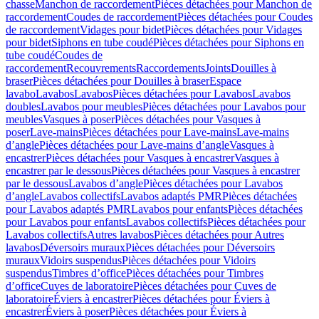
chasse
Manchon de raccordement
Pièces détachées pour Manchon de
raccordement
Coudes de raccordement
Pièces détachées pour Coudes
de raccordement
Vidages pour bidet
Pièces détachées pour Vidages
pour bidet
Siphons en tube coudé
Pièces détachées pour Siphons en
tube coudé
Coudes de
raccordement
Recouvrements
Raccordements
Joints
Douilles à
braser
Pièces détachées pour Douilles à braser
Espace
lavabo
Lavabos
Lavabos
Pièces détachées pour Lavabos
Lavabos
doubles
Lavabos pour meubles
Pièces détachées pour Lavabos pour
meubles
Vasques à poser
Pièces détachées pour Vasques à
poser
Lave-mains
Pièces détachées pour Lave-mains
Lave-mains
d’angle
Pièces détachées pour Lave-mains d’angle
Vasques à
encastrer
Pièces détachées pour Vasques à encastrer
Vasques à
encastrer par le dessous
Pièces détachées pour Vasques à encastrer
par le dessous
Lavabos d’angle
Pièces détachées pour Lavabos
d’angle
Lavabos collectifs
Lavabos adaptés PMR
Pièces détachées
pour Lavabos adaptés PMR
Lavabos pour enfants
Pièces détachées
pour Lavabos pour enfants
Lavabos collectifs
Pièces détachées pour
Lavabos collectifs
Autres lavabos
Pièces détachées pour Autres
lavabos
Déversoirs muraux
Pièces détachées pour Déversoirs
muraux
Vidoirs suspendus
Pièces détachées pour Vidoirs
suspendus
Timbres dʼoffice
Pièces détachées pour Timbres
dʼoffice
Cuves de laboratoire
Pièces détachées pour Cuves de
laboratoire
Éviers à encastrer
Pièces détachées pour Éviers à
encastrer
Éviers à poser
Pièces détachées pour Éviers à