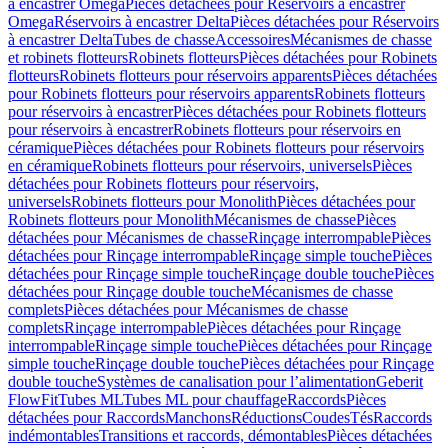
à encastrer Omega
Pièces détachées pour Réservoirs à encastrer
Omega
Réservoirs à encastrer Delta
Pièces détachées pour Réservoirs
à encastrer Delta
Tubes de chasse
Accessoires
Mécanismes de chasse
et robinets flotteurs
Robinets flotteurs
Pièces détachées pour Robinets
flotteurs
Robinets flotteurs pour réservoirs apparents
Pièces détachées
pour Robinets flotteurs pour réservoirs apparents
Robinets flotteurs
pour réservoirs à encastrer
Pièces détachées pour Robinets flotteurs
pour réservoirs à encastrer
Robinets flotteurs pour réservoirs en
céramique
Pièces détachées pour Robinets flotteurs pour réservoirs
en céramique
Robinets flotteurs pour réservoirs, universels
Pièces
détachées pour Robinets flotteurs pour réservoirs,
universels
Robinets flotteurs pour Monolith
Pièces détachées pour
Robinets flotteurs pour Monolith
Mécanismes de chasse
Pièces
détachées pour Mécanismes de chasse
Rinçage interrompable
Pièces
détachées pour Rinçage interrompable
Rinçage simple touche
Pièces
détachées pour Rinçage simple touche
Rinçage double touche
Pièces
détachées pour Rinçage double touche
Mécanismes de chasse
complets
Pièces détachées pour Mécanismes de chasse
complets
Rinçage interrompable
Pièces détachées pour Rinçage
interrompable
Rinçage simple touche
Pièces détachées pour Rinçage
simple touche
Rinçage double touche
Pièces détachées pour Rinçage
double touche
Systèmes de canalisation pour l’alimentation
Geberit
FlowFit
Tubes ML
Tubes ML pour chauffage
Raccords
Pièces
détachées pour Raccords
Manchons
Réductions
Coudes
Tés
Raccords
indémontables
Transitions et raccords, démontables
Pièces détachées