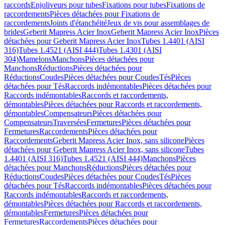
raccords
Enjoliveurs pour tubes
Fixations pour tubes
Fixations de
raccordements
Pièces détachées pour Fixations de
raccordements
Joints d'étanchéité
Jeux de vis pour assemblages de
brides
Geberit Mapress Acier Inox
Geberit Mapress Acier Inox
Pièces
détachées pour Geberit Mapress Acier Inox
Tubes 1.4401 (AISI
316)
Tubes 1.4521 (AISI 444)
Tubes 1.4301 (AISI
304)
Mamelons
Manchons
Pièces détachées pour
Manchons
Réductions
Pièces détachées pour
Réductions
Coudes
Pièces détachées pour Coudes
Tés
Pièces
détachées pour Tés
Raccords indémontables
Pièces détachées pour
Raccords indémontables
Raccords et raccordements,
démontables
Pièces détachées pour Raccords et raccordements,
démontables
Compensateurs
Pièces détachées pour
Compensateurs
Traversées
Fermetures
Pièces détachées pour
Fermetures
Raccordements
Pièces détachées pour
Raccordements
Geberit Mapress Acier Inox, sans silicone
Pièces
détachées pour Geberit Mapress Acier Inox, sans silicone
Tubes
1.4401 (AISI 316)
Tubes 1.4521 (AISI 444)
Manchons
Pièces
détachées pour Manchons
Réductions
Pièces détachées pour
Réductions
Coudes
Pièces détachées pour Coudes
Tés
Pièces
détachées pour Tés
Raccords indémontables
Pièces détachées pour
Raccords indémontables
Raccords et raccordements,
démontables
Pièces détachées pour Raccords et raccordements,
démontables
Fermetures
Pièces détachées pour
Fermetures
Raccordements
Pièces détachées pour