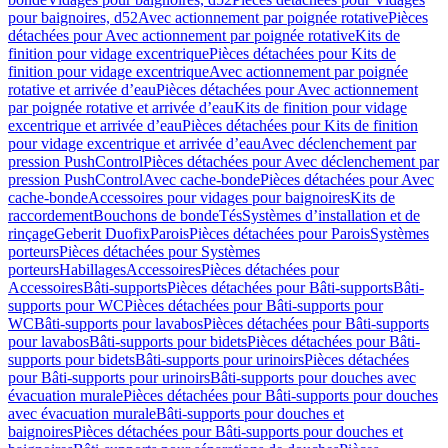
pour baignoires, d52
Avec actionnement par poignée rotative
Pièces
détachées pour Avec actionnement par poignée rotative
Kits de
finition pour vidage excentrique
Pièces détachées pour Kits de
finition pour vidage excentrique
Avec actionnement par poignée
rotative et arrivée d’eau
Pièces détachées pour Avec actionnement
par poignée rotative et arrivée d’eau
Kits de finition pour vidage
excentrique et arrivée d’eau
Pièces détachées pour Kits de finition
pour vidage excentrique et arrivée d’eau
Avec déclenchement par
pression PushControl
Pièces détachées pour Avec déclenchement par
pression PushControl
Avec cache-bonde
Pièces détachées pour Avec
cache-bonde
Accessoires pour vidages pour baignoires
Kits de
raccordement
Bouchons de bonde
Tés
Systèmes d’installation et de
rinçage
Geberit Duofix
Parois
Pièces détachées pour Parois
Systèmes
porteurs
Pièces détachées pour Systèmes
porteurs
Habillages
Accessoires
Pièces détachées pour
Accessoires
Bâti-supports
Pièces détachées pour Bâti-supports
Bâti-
supports pour WC
Pièces détachées pour Bâti-supports pour
WC
Bâti-supports pour lavabos
Pièces détachées pour Bâti-supports
pour lavabos
Bâti-supports pour bidets
Pièces détachées pour Bâti-
supports pour bidets
Bâti-supports pour urinoirs
Pièces détachées
pour Bâti-supports pour urinoirs
Bâti-supports pour douches avec
évacuation murale
Pièces détachées pour Bâti-supports pour douches
avec évacuation murale
Bâti-supports pour douches et
baignoires
Pièces détachées pour Bâti-supports pour douches et