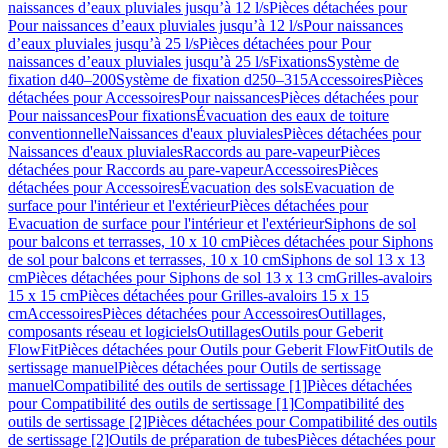
naissances d’eaux pluviales jusqu’à 12 l/s
Pièces détachées pour
Pour naissances d’eaux pluviales jusqu’à 12 l/s
Pour naissances
d’eaux pluviales jusqu’à 25 l/s
Pièces détachées pour Pour
naissances d’eaux pluviales jusqu’à 25 l/s
Fixations
Système de
fixation d40–200
Système de fixation d250–315
Accessoires
Pièces
détachées pour Accessoires
Pour naissances
Pièces détachées pour
Pour naissances
Pour fixations
Évacuation des eaux de toiture
conventionnelle
Naissances d'eaux pluviales
Pièces détachées pour
Naissances d'eaux pluviales
Raccords au pare-vapeur
Pièces
détachées pour Raccords au pare-vapeur
Accessoires
Pièces
détachées pour Accessoires
Évacuation des sols
Evacuation de
surface pour l'intérieur et l'extérieur
Pièces détachées pour
Evacuation de surface pour l'intérieur et l'extérieur
Siphons de sol
pour balcons et terrasses, 10 x 10 cm
Pièces détachées pour Siphons
de sol pour balcons et terrasses, 10 x 10 cm
Siphons de sol 13 x 13
cm
Pièces détachées pour Siphons de sol 13 x 13 cm
Grilles-avaloirs
15 x 15 cm
Pièces détachées pour Grilles-avaloirs 15 x 15
cm
Accessoires
Pièces détachées pour Accessoires
Outillages,
composants réseau et logiciels
Outillages
Outils pour Geberit
FlowFit
Pièces détachées pour Outils pour Geberit FlowFit
Outils de
sertissage manuel
Pièces détachées pour Outils de sertissage
manuel
Compatibilité des outils de sertissage [1]
Pièces détachées
pour Compatibilité des outils de sertissage [1]
Compatibilité des
outils de sertissage [2]
Pièces détachées pour Compatibilité des outils
de sertissage [2]
Outils de préparation de tubes
Pièces détachées pour