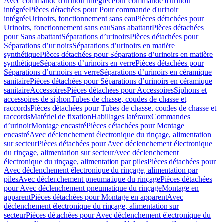
Avec commande d'urinoir intégrée
Pour commande d'urinoir
intégrée
Pièces détachées pour Pour commande d'urinoir
intégrée
Urinoirs, fonctionnement sans eau
Pièces détachées pour
Urinoirs, fonctionnement sans eau
Sans abattant
Pièces détachées
pour Sans abattant
Séparations d’urinoirs
Pièces détachées pour
Séparations d’urinoirs
Séparations d’urinoirs en matière
synthétique
Pièces détachées pour Séparations d’urinoirs en matière
synthétique
Séparations d’urinoirs en verre
Pièces détachées pour
Séparations d’urinoirs en verre
Séparations d’urinoirs en céramique
sanitaire
Pièces détachées pour Séparations d’urinoirs en céramique
sanitaire
Accessoires
Pièces détachées pour Accessoires
Siphons et
accessoires de siphon
Tubes de chasse, coudes de chasse et
raccords
Pièces détachées pour Tubes de chasse, coudes de chasse et
raccords
Matériel de fixation
Habillages latéraux
Commandes
dʼurinoir
Montage encastré
Pièces détachées pour Montage
encastré
Avec déclenchement électronique du rinçage, alimentation
sur secteur
Pièces détachées pour Avec déclenchement électronique
du rinçage, alimentation sur secteur
Avec déclenchement
électronique du rinçage, alimentation par piles
Pièces détachées pour
Avec déclenchement électronique du rinçage, alimentation par
piles
Avec déclenchement pneumatique du rinçage
Pièces détachées
pour Avec déclenchement pneumatique du rinçage
Montage en
apparent
Pièces détachées pour Montage en apparent
Avec
déclenchement électronique du rinçage, alimentation sur
secteur
Pièces détachées pour Avec déclenchement électronique du