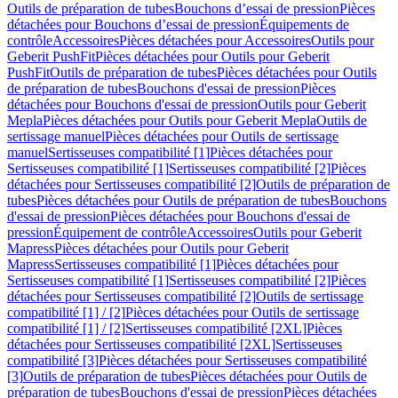
Outils de préparation de tubes
Bouchons d’essai de pression
Pièces
détachées pour Bouchons d’essai de pression
Équipements de
contrôle
Accessoires
Pièces détachées pour Accessoires
Outils pour
Geberit PushFit
Pièces détachées pour Outils pour Geberit
PushFit
Outils de préparation de tubes
Pièces détachées pour Outils
de préparation de tubes
Bouchons d'essai de pression
Pièces
détachées pour Bouchons d'essai de pression
Outils pour Geberit
Mepla
Pièces détachées pour Outils pour Geberit Mepla
Outils de
sertissage manuel
Pièces détachées pour Outils de sertissage
manuel
Sertisseuses compatibilité [1]
Pièces détachées pour
Sertisseuses compatibilité [1]
Sertisseuses compatibilité [2]
Pièces
détachées pour Sertisseuses compatibilité [2]
Outils de préparation de
tubes
Pièces détachées pour Outils de préparation de tubes
Bouchons
d'essai de pression
Pièces détachées pour Bouchons d'essai de
pression
Équipement de contrôle
Accessoires
Outils pour Geberit
Mapress
Pièces détachées pour Outils pour Geberit
Mapress
Sertisseuses compatibilité [1]
Pièces détachées pour
Sertisseuses compatibilité [1]
Sertisseuses compatibilité [2]
Pièces
détachées pour Sertisseuses compatibilité [2]
Outils de sertissage
compatibilité [1] / [2]
Pièces détachées pour Outils de sertissage
compatibilité [1] / [2]
Sertisseuses compatibilité [2XL]
Pièces
détachées pour Sertisseuses compatibilité [2XL]
Sertisseuses
compatibilité [3]
Pièces détachées pour Sertisseuses compatibilité
[3]
Outils de préparation de tubes
Pièces détachées pour Outils de
préparation de tubes
Bouchons d'essai de pression
Pièces détachées