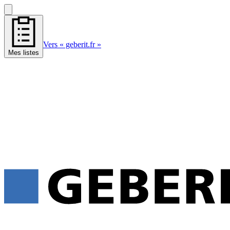
Vers « geberit.fr »
Mes listes