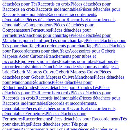
détachées pour Tés
Raccords en croix
Pièces détachées pour
Raccords en croix
Raccords indémontables
Pièces détachées pour
Raccords indémontables
Raccords et raccordements,
démontables
Pièces détachées pour Raccords et raccordements,
démontables
Compensateurs
Pièces détachées pour
Compensateurs
Fermetures
Pièces détachées pour
Fermetures
Manchons pour chauffage
Pièces détachées pour
Manchons pour chauffage
Tés pour chauffage
Pièces détachées pour
Tés pour chauffage
Raccordements pour chauffage
Pièces détachées
pour Raccordements pour chauffage
Accessoires pour Geberit
Mapress Acier Carbone
Etanchements pour tubes et
raccords
Enjoliveurs pour tubes
Fixations pour tubes
Fixations de
raccordements
Joints d'étanchéité
Jeux de vis pour assemblages à
bride
Geberit Mapress Cuivre
Geberit Mapress Cuivre
Pièces
détachées pour Geberit Mapress Cuivre
Manchons
Pièces détachées
pour Manchons
Réductions
Pièces détachées pour
Réductions
Coudes
Pièces détachées pour Coudes
Tés
Pièces
détachées pour Tés
Raccords en croix
Pièces détachées pour
Raccords en croix
Raccords indémontables
Pièces détachées pour
Raccords indémontables
Raccords et raccordements,
démontables
Pièces détachées pour Raccords et raccordements,
démontables
Fermetures
Pièces détachées pour
Fermetures
Raccordements
Pièces détachées pour Raccordements
Tés
pour chauffage
Pièces détachées pour Tés pour
chauffage
Raccordements pour chauffage
Pièces détachées pour