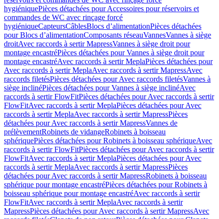
hygiénique
Pièces détachées pour Accessoires pour réservoirs et
commandes de WC avec rinçage forcé
hygiénique
Capteurs
Câbles
Blocs d’alimentation
Pièces détachées
pour Blocs d’alimentation
Composants réseau
Vannes
Vannes à siège
droit
Avec raccords à sertir Mapress
Vannes à siège droit pour
montage encastré
Pièces détachées pour Vannes à siège droit pour
montage encastré
Avec raccords à sertir Mepla
Pièces détachées pour
Avec raccords à sertir Mepla
Avec raccords à sertir Mapress
Avec
raccords filetés
Pièces détachées pour Avec raccords filetés
Vannes à
siège incliné
Pièces détachées pour Vannes à siège incliné
Avec
raccords à sertir FlowFit
Pièces détachées pour Avec raccords à sertir
FlowFit
Avec raccords à sertir Mepla
Pièces détachées pour Avec
raccords à sertir Mepla
Avec raccords à sertir Mapress
Pièces
détachées pour Avec raccords à sertir Mapress
Vannes de
prélèvement
Robinets de vidange
Robinets à boisseau
sphérique
Pièces détachées pour Robinets à boisseau sphérique
Avec
raccords à sertir FlowFit
Pièces détachées pour Avec raccords à sertir
FlowFit
Avec raccords à sertir Mepla
Pièces détachées pour Avec
raccords à sertir Mepla
Avec raccords à sertir Mapress
Pièces
détachées pour Avec raccords à sertir Mapress
Robinets à boisseau
sphérique pour montage encastré
Pièces détachées pour Robinets à
boisseau sphérique pour montage encastré
Avec raccords à sertir
FlowFit
Avec raccords à sertir Mepla
Avec raccords à sertir
Mapress
Pièces détachées pour Avec raccords à sertir Mapress
Avec