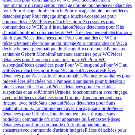
pneumatique du rinçage
Pour rinçage double touche
Pièces détachées
pour Pour rinçage double touche
Pour rinçage simple touche
Pièces
détachées pour Pour rinçage simple touche
Accessoires pour
commandes de WC
Pièces détachées pour Accessoires pour
commandes de WC
Kits d’installation
Pièces détachées pour Kits
d’installation
Pour commandes de WC à déclenchement électronique
du rinçage
Pièces détachées pour Pour commandes de WC à
déclenchement électronique du rinçage
Pour commandes de WC à
déclenchement pneumatique du rinçage
Raccordements
Panneaux
sanitaires Geberit Monolith
Panneaux sanitaires pour WC
Pièces
détachées pour Panneaux sanitaires pour WC
Pour WC
suspendus
Pièces détachées pour Pour WC suspendus
Pour WC au
sol
Pièces détachées pour Pour WC au sol
Accessoires
Pièces
détachées pour Accessoires
Consommables
Panneaux sanitaires pour
bidets
Pièces détachées pour Panneaux sanitaires pour bidets
Pour
bidets suspendus et au sol
Pièces détachées pour Pour bidets
suspendus et au sol
Urinoirs
Urinoirs, fonctionnement avec rinçage,
avec bride
Pièces détachées pour Urinoirs, fonctionnement avec
rinçage, avec bride
Sans abattant
Pièces détachées pour Sans
abattant
Urinoirs, fonctionnement avec rinçage, sans bride
Pièces
détachées pour Urinoirs, fonctionnement avec rinçage, sans
bride
Pour commande d’urinoir apparente ou à encastrer
Pièces
détachées pour Pour commande d’urinoir apparente ou à
encastrer
Avec commande d'urinoir intégrée
Pièces détachées pour