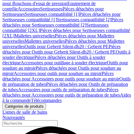
pour Bouchons d'essai de pression
Equipement de
contrôle
Accessoires
Sertisseuses
Pièces détachées pour
Sertisseuses
Sertisseuses compatibilité [1]
Pièces détachées pour
Sertisseuses compatibilité [1]
Sertisseuses compatibilité [2]
Pièces
détachées pour Sertisseuses compatibilité [2]
Sertisseuses
compatibilité [2XL]
Pièces détachées pour Sertisseuses compatibilité
[2XL]
Mallettes universelles
Pièces détachées pour Mallettes
universelles
Mallettes universelles
Pièces détachées pour Mallettes
universelles
Outils pour Geberit Silent-db20 / Geberit PE
Pièces
détachées pour Outils pour Geberit Silent-db20 / Geberit PE
Outils à
souder électrique
Pièces détachées pour Outils à souder
électrique
Accessoires pour outillage à souder électrique
Outils pour
soudure au miroir
Pièces détachées pour Outils pour soudure au
miroir
Accessoires pour outils pour soudure au miroir
Pièces
détachées pour Accessoires pour outils pour soudure au miroir
Outils
de préparation de tubes
Pièces détachées pour Outils de préparation
de tubes
Accessoires pour outils de préparation de tubes
Pièces
détachées pour Accessoires pour outils de préparation de tubes
Aides
à la commande
Télécommandes
Catégories de produits
Lignes de salle de bains
Nouveautés