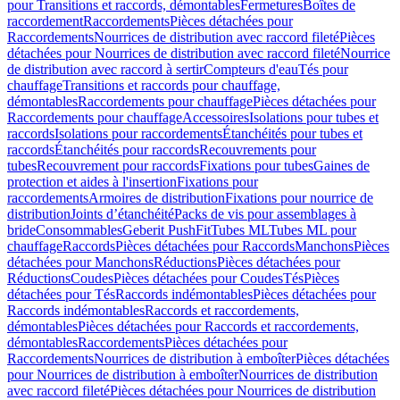
pour Transitions et raccords, démontables
Fermetures
Boîtes de
raccordement
Raccordements
Pièces détachées pour
Raccordements
Nourrices de distribution avec raccord fileté
Pièces
détachées pour Nourrices de distribution avec raccord fileté
Nourrice
de distribution avec raccord à sertir
Compteurs d'eau
Tés pour
chauffage
Transitions et raccords pour chauffage,
démontables
Raccordements pour chauffage
Pièces détachées pour
Raccordements pour chauffage
Accessoires
Isolations pour tubes et
raccords
Isolations pour raccordements
Étanchéités pour tubes et
raccords
Étanchéités pour raccords
Recouvrements pour
tubes
Recouvrement pour raccords
Fixations pour tubes
Gaines de
protection et aides à l'insertion
Fixations pour
raccordements
Armoires de distribution
Fixations pour nourrice de
distribution
Joints d’étanchéité
Packs de vis pour assemblages à
bride
Consommables
Geberit PushFit
Tubes ML
Tubes ML pour
chauffage
Raccords
Pièces détachées pour Raccords
Manchons
Pièces
détachées pour Manchons
Réductions
Pièces détachées pour
Réductions
Coudes
Pièces détachées pour Coudes
Tés
Pièces
détachées pour Tés
Raccords indémontables
Pièces détachées pour
Raccords indémontables
Raccords et raccordements,
démontables
Pièces détachées pour Raccords et raccordements,
démontables
Raccordements
Pièces détachées pour
Raccordements
Nourrices de distribution à emboîter
Pièces détachées
pour Nourrices de distribution à emboîter
Nourrices de distribution
avec raccord fileté
Pièces détachées pour Nourrices de distribution