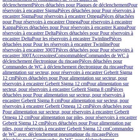
déclenchement
Pièces détachées pour Plaques de déclenchement
Pour
réservoirs à encastrer Sigma
Pièces détachées pour Pour réservoirs à
encastrer Sigma
Pour réservoirs à encastrer Omega
Pièces détachées
pour Pour réservoirs à encastrer Omega
Pour réservoirs à encastrer
Kappa
Pièces détachées pour Pour réservoirs à encastrer Kappa
Pour
réservoirs à encastrer Delta
Pièces détachées pour Pour réservoirs à
encastrer Delta
Pour les réservoirs à encastrer Twinline
Pièces
détachées pour Pour les réservoirs à encastrer Twinline
Pour
réservoirs à encastrer 300T
Pièces détachées pour Pour réservoirs à
encastrer 300T
Accessoires
Consommables
Commandes de WC à
déclenchement électronique du rinçage
Pièces détachées pour
Commandes de WC à déclenchement électronique du rinçage
Pour
alimentation sur secteur, pour réservoirs à encastrer Geberit Sigma
12 cm
Pièces détachées pour Pour alimentation sur secteur, pour
réservoirs à encastrer Geberit Sigma 12 cm
Pour alimentation sur
secteur, pour réservoirs à encastrer Geberit Sigma 8 cm
Pièces
détachées pour Pour alimentation sur secteur, pour réservoirs à
encastrer Geberit Sigma 8 cm
Pour alimentation sur secteur, pour
réservoirs à encastrer Geberit Omega 12 cm
Pièces détachées pour
Pour alimentation sur secteur, pour réservoirs à encastrer Geberit
Omega 12 cm
Pour alimentation par piles, pour réservoirs à encastrer
Geberit Sigma 12 cm
Pièces détachées pour Pour alimentation par
piles, pour réservoirs à encastrer Geberit Sigma 12 cm
Commandes
de WC avec déclenchement pneumatique du rinçage
Pièces
détachées pour Commandes de WC avec déclenchement