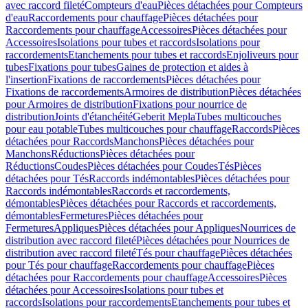
avec raccord fileté
Compteurs d'eau
Pièces détachées pour Compteurs
d'eau
Raccordements pour chauffage
Pièces détachées pour
Raccordements pour chauffage
Accessoires
Pièces détachées pour
Accessoires
Isolations pour tubes et raccords
Isolations pour
raccordements
Etanchements pour tubes et raccords
Enjoliveurs pour
tubes
Fixations pour tubes
Gaines de protection et aides à
l'insertion
Fixations de raccordements
Pièces détachées pour
Fixations de raccordements
Armoires de distribution
Pièces détachées
pour Armoires de distribution
Fixations pour nourrice de
distribution
Joints d'étanchéité
Geberit Mepla
Tubes multicouches
pour eau potable
Tubes multicouches pour chauffage
Raccords
Pièces
détachées pour Raccords
Manchons
Pièces détachées pour
Manchons
Réductions
Pièces détachées pour
Réductions
Coudes
Pièces détachées pour Coudes
Tés
Pièces
détachées pour Tés
Raccords indémontables
Pièces détachées pour
Raccords indémontables
Raccords et raccordements,
démontables
Pièces détachées pour Raccords et raccordements,
démontables
Fermetures
Pièces détachées pour
Fermetures
Appliques
Pièces détachées pour Appliques
Nourrices de
distribution avec raccord fileté
Pièces détachées pour Nourrices de
distribution avec raccord fileté
Tés pour chauffage
Pièces détachées
pour Tés pour chauffage
Raccordements pour chauffage
Pièces
détachées pour Raccordements pour chauffage
Accessoires
Pièces
détachées pour Accessoires
Isolations pour tubes et
raccords
Isolations pour raccordements
Etanchements pour tubes et