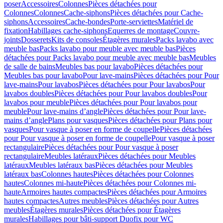
poser
Accessoires
Colonnes
Pièces détachées pour
Colonnes
Colonnes
Cache-siphons
Pièces détachées pour Cache-
siphons
Accessoires
Cache-bondes
Porte-serviettes
Matériel de
fixation
Habillages cache-siphons
Equerres de montage
Couvre-
joints
Dosserets
Kits de consoles
Étagères murales
Packs lavabo avec
meuble bas
Packs lavabo pour meuble avec meuble bas
Pièces
détachées pour Packs lavabo pour meuble avec meuble bas
Meubles
de salle de bains
Meubles bas pour lavabo
Pièces détachées pour
Meubles bas pour lavabo
Pour lave-mains
Pièces détachées pour Pour
lave-mains
Pour lavabos
Pièces détachées pour Pour lavabos
Pour
lavabos doubles
Pièces détachées pour Pour lavabos doubles
Pour
lavabos pour meuble
Pièces détachées pour Pour lavabos pour
meuble
Pour lave-mains d’angle
Pièces détachées pour Pour lave-
mains d’angle
Plans pour vasques
Pièces détachées pour Plans pour
vasques
Pour vasque à poser en forme de coupelle
Pièces détachées
pour Pour vasque à poser en forme de coupelle
Pour vasque à poser
rectangulaire
Pièces détachées pour Pour vasque à poser
rectangulaire
Meubles latéraux
Pièces détachées pour Meubles
latéraux
Meubles latéraux bas
Pièces détachées pour Meubles
latéraux bas
Colonnes hautes
Pièces détachées pour Colonnes
hautes
Colonnes mi-haute
Pièces détachées pour Colonnes mi-
haute
Armoires hautes compactes
Pièces détachées pour Armoires
hautes compactes
Autres meubles
Pièces détachées pour Autres
meubles
Étagères murales
Pièces détachées pour Étagères
murales
Habillages pour bâti-support Duofix pour WC