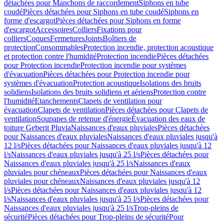
détachées pour Manchons de raccordement
Siphons en tube
coudé
Pièces détachées pour Siphons en tube coudé
Siphons en
forme d'escargot
Pièces détachées pour Siphons en forme
d'escargot
Accessoires
Colliers
Fixations pour
colliers
Coques
Fermetures
Joints
Boîtiers de
protection
Consommables
Protection incendie, protection acoustique
et protection contre l'humidité
Protection incendie
Pièces détachées
pour Protection incendie
Protection incendie pour systèmes
d'évacuation
Pièces détachées pour Protection incendie pour
systèmes d'évacuation
Protection acoustique
Isolations des bruits
solidiens
Isolations des bruits solidiens et aériens
Protection contre
l'humidité
Etanchements
Clapets de ventilation pour
évacuation
Clapets de ventilation
Pièces détachées pour Clapets de
ventilation
Soupapes de retenue d'énergie
Évacuation des eaux de
toiture Geberit Pluvia
Naissances d'eaux pluviales
Pièces détachées
pour Naissances d'eaux pluviales
Naissances d'eaux pluviales jusqu'à
12 l/s
Pièces détachées pour Naissances d'eaux pluviales jusqu'à 12
l/s
Naissances d'eaux pluviales jusqu'à 25 l/s
Pièces détachées pour
Naissances d'eaux pluviales jusqu'à 25 l/s
Naissances d'eaux
pluviales pour chéneaux
Pièces détachées pour Naissances d'eaux
pluviales pour chéneaux
Naissances d'eaux pluviales jusqu'à 12
l/s
Pièces détachées pour Naissances d'eaux pluviales jusqu'à 12
l/s
Naissances d'eaux pluviales jusqu'à 25 l/s
Pièces détachées pour
Naissances d'eaux pluviales jusqu'à 25 l/s
Trop-pleins de
sécurité
Pièces détachées pour Trop-pleins de sécurité
Pour