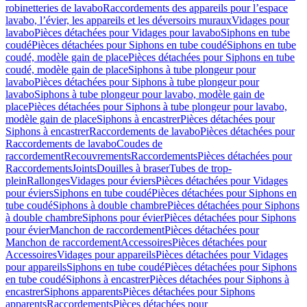
robinetteries de lavabo
Raccordements des appareils pour l’espace
lavabo, l’évier, les appareils et les déversoirs muraux
Vidages pour
lavabo
Pièces détachées pour Vidages pour lavabo
Siphons en tube
coudé
Pièces détachées pour Siphons en tube coudé
Siphons en tube
coudé, modèle gain de place
Pièces détachées pour Siphons en tube
coudé, modèle gain de place
Siphons à tube plongeur pour
lavabo
Pièces détachées pour Siphons à tube plongeur pour
lavabo
Siphons à tube plongeur pour lavabo, modèle gain de
place
Pièces détachées pour Siphons à tube plongeur pour lavabo,
modèle gain de place
Siphons à encastrer
Pièces détachées pour
Siphons à encastrer
Raccordements de lavabo
Pièces détachées pour
Raccordements de lavabo
Coudes de
raccordement
Recouvrements
Raccordements
Pièces détachées pour
Raccordements
Joints
Douilles à braser
Tubes de trop-
plein
Rallonges
Vidages pour éviers
Pièces détachées pour Vidages
pour éviers
Siphons en tube coudé
Pièces détachées pour Siphons en
tube coudé
Siphons à double chambre
Pièces détachées pour Siphons
à double chambre
Siphons pour évier
Pièces détachées pour Siphons
pour évier
Manchon de raccordement
Pièces détachées pour
Manchon de raccordement
Accessoires
Pièces détachées pour
Accessoires
Vidages pour appareils
Pièces détachées pour Vidages
pour appareils
Siphons en tube coudé
Pièces détachées pour Siphons
en tube coudé
Siphons à encastrer
Pièces détachées pour Siphons à
encastrer
Siphons apparents
Pièces détachées pour Siphons
apparents
Raccordements
Pièces détachées pour