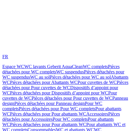
FR
Espace WC
WC lavants Geberit AquaClean
WC complets
Pièces
détachées pour WC complets
WC suspendus
Pièces détachées pour
WC suspendus
WC au sol
Pièces détachées pour WC au sol
Abattants
WC
Pièces détachées pour Abattants WC
Pour cuvettes de WC
Pièces
détachées pour Pour cuvettes de WC
Dispositifs d’appoint pour
WC
Pièces détachées pour Dispositifs d’appoint pour WC
Pour
cuvettes de WC
Pièces détachées pour Pour cuvettes de WC
Panneau
design
Pièces détachées pour Panneau design
Pour WC
complets
Pièces détachées pour Pour WC complets
Pour abattants
WC
Pièces détachées pour Pour abattants WC
Accessoires
Pièces
détachées pour Accessoires
Pour WC complets
Pour abattants
WC
Pièces détachées pour Pour abattants WC
Pour abattants WC et
WC complets
Consommables
WC et abattants WC
WC