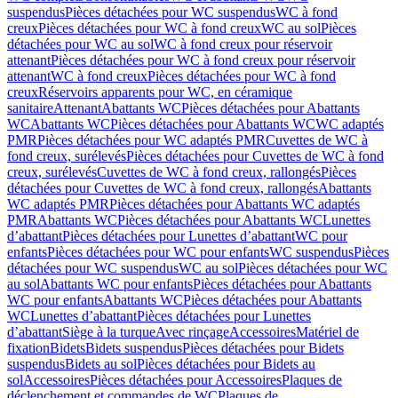
suspendus
Pièces détachées pour WC suspendus
WC à fond
creux
Pièces détachées pour WC à fond creux
WC au sol
Pièces
détachées pour WC au sol
WC à fond creux pour réservoir
attenant
Pièces détachées pour WC à fond creux pour réservoir
attenant
WC à fond creux
Pièces détachées pour WC à fond
creux
Réservoirs apparents pour WC, en céramique
sanitaire
Attenant
Abattants WC
Pièces détachées pour Abattants
WC
Abattants WC
Pièces détachées pour Abattants WC
WC adaptés
PMR
Pièces détachées pour WC adaptés PMR
Cuvettes de WC à
fond creux, surélevés
Pièces détachées pour Cuvettes de WC à fond
creux, surélevés
Cuvettes de WC à fond creux, rallongés
Pièces
détachées pour Cuvettes de WC à fond creux, rallongés
Abattants
WC adaptés PMR
Pièces détachées pour Abattants WC adaptés
PMR
Abattants WC
Pièces détachées pour Abattants WC
Lunettes
d’abattant
Pièces détachées pour Lunettes d’abattant
WC pour
enfants
Pièces détachées pour WC pour enfants
WC suspendus
Pièces
détachées pour WC suspendus
WC au sol
Pièces détachées pour WC
au sol
Abattants WC pour enfants
Pièces détachées pour Abattants
WC pour enfants
Abattants WC
Pièces détachées pour Abattants
WC
Lunettes d’abattant
Pièces détachées pour Lunettes
d’abattant
Siège à la turque
Avec rinçage
Accessoires
Matériel de
fixation
Bidets
Bidets suspendus
Pièces détachées pour Bidets
suspendus
Bidets au sol
Pièces détachées pour Bidets au
sol
Accessoires
Pièces détachées pour Accessoires
Plaques de
déclenchement et commandes de WC
Plaques de