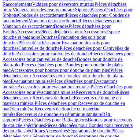
Raccordements
Vidages pour déversoirs muraux
Pièces détachées
pour Vidages pour déversoirs muraux
Siphons
Pièces détachées pour
Siphons
Coudes de raccordement
Pièces détachées pour Coudes de
raccordement
Manchon de raccordement
Pièces détachées pour
Manchon de raccordement
Bondes
Pièces détachées pour
Bondes
Accessoires
Pièces détachées pour Accessoires
Espace
douche et baignoire
Douches
Évacuation des sols pour
douches
Pièces détachées pour Évacuation des sols pour
douches
Canivelles de douche
Pièces détachées pour Canivelles de
douche
Accessoires pour canivelles de douche
Pièces détachées pour
Accessoires pour canivelles de douche
Bondes pour douche de
plain-pied
Pièces détachées pour Bondes pour douche de plain-
pied
Accessoires pour bondes pour douche de plain-pied
Pièces
détachées pour Accessoires pour bondes pour douche de plain-
pied
Evacuations murales
Pièces détachées pour Evacuations
murales
Accessoires pour évacuations murales
Pièces détachées pour
Accessoires pour évacuations murales
Receveurs de douche
Pièces
détachées pour Receveurs de douche
Receveurs de douche en
matériau minéral
Pièces détachées pour Receveurs de douche en
matériau minéral
Receveurs de douche en matériau
minéral
Receveurs de douche en céramique sanitaire
Bâti-
supports
Pièces détachées pour Bâti-supports
Bondes pour receveurs
de douche spécifiques
Pièces détachées pour Bondes pour receveurs
de douche spécifiques
Accessoires
Séparations de douche
Pièces
détachées pour Séparations de douche
Séparations de douche