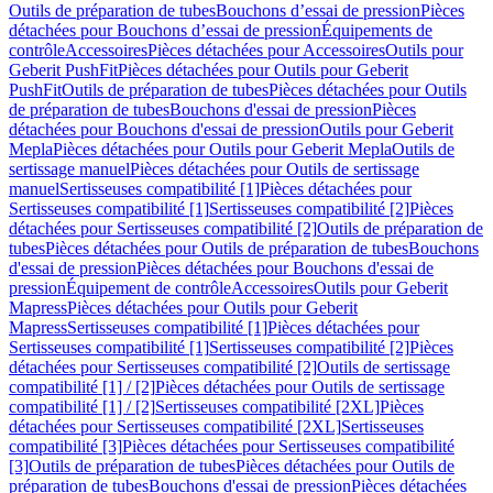
Outils de préparation de tubes
Bouchons d’essai de pression
Pièces
détachées pour Bouchons d’essai de pression
Équipements de
contrôle
Accessoires
Pièces détachées pour Accessoires
Outils pour
Geberit PushFit
Pièces détachées pour Outils pour Geberit
PushFit
Outils de préparation de tubes
Pièces détachées pour Outils
de préparation de tubes
Bouchons d'essai de pression
Pièces
détachées pour Bouchons d'essai de pression
Outils pour Geberit
Mepla
Pièces détachées pour Outils pour Geberit Mepla
Outils de
sertissage manuel
Pièces détachées pour Outils de sertissage
manuel
Sertisseuses compatibilité [1]
Pièces détachées pour
Sertisseuses compatibilité [1]
Sertisseuses compatibilité [2]
Pièces
détachées pour Sertisseuses compatibilité [2]
Outils de préparation de
tubes
Pièces détachées pour Outils de préparation de tubes
Bouchons
d'essai de pression
Pièces détachées pour Bouchons d'essai de
pression
Équipement de contrôle
Accessoires
Outils pour Geberit
Mapress
Pièces détachées pour Outils pour Geberit
Mapress
Sertisseuses compatibilité [1]
Pièces détachées pour
Sertisseuses compatibilité [1]
Sertisseuses compatibilité [2]
Pièces
détachées pour Sertisseuses compatibilité [2]
Outils de sertissage
compatibilité [1] / [2]
Pièces détachées pour Outils de sertissage
compatibilité [1] / [2]
Sertisseuses compatibilité [2XL]
Pièces
détachées pour Sertisseuses compatibilité [2XL]
Sertisseuses
compatibilité [3]
Pièces détachées pour Sertisseuses compatibilité
[3]
Outils de préparation de tubes
Pièces détachées pour Outils de
préparation de tubes
Bouchons d'essai de pression
Pièces détachées