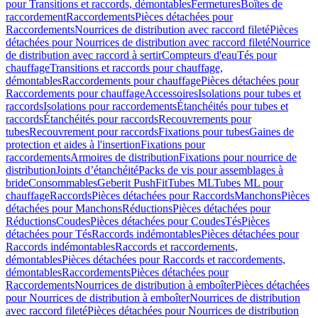
pour Transitions et raccords, démontables
Fermetures
Boîtes de
raccordement
Raccordements
Pièces détachées pour
Raccordements
Nourrices de distribution avec raccord fileté
Pièces
détachées pour Nourrices de distribution avec raccord fileté
Nourrice
de distribution avec raccord à sertir
Compteurs d'eau
Tés pour
chauffage
Transitions et raccords pour chauffage,
démontables
Raccordements pour chauffage
Pièces détachées pour
Raccordements pour chauffage
Accessoires
Isolations pour tubes et
raccords
Isolations pour raccordements
Étanchéités pour tubes et
raccords
Étanchéités pour raccords
Recouvrements pour
tubes
Recouvrement pour raccords
Fixations pour tubes
Gaines de
protection et aides à l'insertion
Fixations pour
raccordements
Armoires de distribution
Fixations pour nourrice de
distribution
Joints d’étanchéité
Packs de vis pour assemblages à
bride
Consommables
Geberit PushFit
Tubes ML
Tubes ML pour
chauffage
Raccords
Pièces détachées pour Raccords
Manchons
Pièces
détachées pour Manchons
Réductions
Pièces détachées pour
Réductions
Coudes
Pièces détachées pour Coudes
Tés
Pièces
détachées pour Tés
Raccords indémontables
Pièces détachées pour
Raccords indémontables
Raccords et raccordements,
démontables
Pièces détachées pour Raccords et raccordements,
démontables
Raccordements
Pièces détachées pour
Raccordements
Nourrices de distribution à emboîter
Pièces détachées
pour Nourrices de distribution à emboîter
Nourrices de distribution
avec raccord fileté
Pièces détachées pour Nourrices de distribution