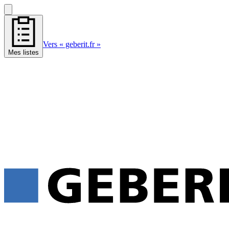
Vers « geberit.fr »
Mes listes