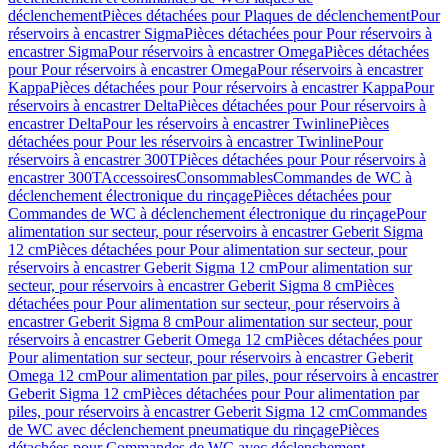
déclenchement
Pièces détachées pour Plaques de déclenchement
Pour
réservoirs à encastrer Sigma
Pièces détachées pour Pour réservoirs à
encastrer Sigma
Pour réservoirs à encastrer Omega
Pièces détachées
pour Pour réservoirs à encastrer Omega
Pour réservoirs à encastrer
Kappa
Pièces détachées pour Pour réservoirs à encastrer Kappa
Pour
réservoirs à encastrer Delta
Pièces détachées pour Pour réservoirs à
encastrer Delta
Pour les réservoirs à encastrer Twinline
Pièces
détachées pour Pour les réservoirs à encastrer Twinline
Pour
réservoirs à encastrer 300T
Pièces détachées pour Pour réservoirs à
encastrer 300T
Accessoires
Consommables
Commandes de WC à
déclenchement électronique du rinçage
Pièces détachées pour
Commandes de WC à déclenchement électronique du rinçage
Pour
alimentation sur secteur, pour réservoirs à encastrer Geberit Sigma
12 cm
Pièces détachées pour Pour alimentation sur secteur, pour
réservoirs à encastrer Geberit Sigma 12 cm
Pour alimentation sur
secteur, pour réservoirs à encastrer Geberit Sigma 8 cm
Pièces
détachées pour Pour alimentation sur secteur, pour réservoirs à
encastrer Geberit Sigma 8 cm
Pour alimentation sur secteur, pour
réservoirs à encastrer Geberit Omega 12 cm
Pièces détachées pour
Pour alimentation sur secteur, pour réservoirs à encastrer Geberit
Omega 12 cm
Pour alimentation par piles, pour réservoirs à encastrer
Geberit Sigma 12 cm
Pièces détachées pour Pour alimentation par
piles, pour réservoirs à encastrer Geberit Sigma 12 cm
Commandes
de WC avec déclenchement pneumatique du rinçage
Pièces
détachées pour Commandes de WC avec déclenchement