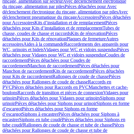
rinçage, alimentation sur secteur
Avec déclenchement électronique
du rinçage, alimentation par piles
Pièces détachées pour Avec
déclenchement électronique du rinçage, alimentation par piles
Avec
déclenchement pneumatique du rinçage
Accessoires
Pièces détachées
pour Accessoires
Kits d’installation et de remplacement
Pièces
détachées pour Kits d’installation et de remplacement
Tubes de
chasse, coudes de chasse et raccords
Kits de rénovation
Pièces
détachées pour Kits de rénovation
Plaques de fermeture
Autres
accessoires
Aides à la commande
Raccordements des appareils pour
WC, urinoirs et bidets
Vidages pour WC et vidoirs suspendus
Pièces
détachées pour Vidages pour WC et vidoirs suspendus
Coudes de
raccordement
Pièces détachées pour Coudes de
raccordement
Manchon de raccordement
Pièces détachées pour
Manchon de raccordement
Kits de raccordement
Pièces détachées
pour Kits de raccordement
Rallonges de coude de chasse
Pièces
détachées pour Rallonges de coude de chasse
Raccords en
PVC
Pièces détachées pour Raccords en PVC
Manchettes et cache-
boulons
Raccords de transition et pièces de connexion
Vidages pour
urinoirs
Pièces détachées pour Vidages pour urinoirs
Siphons pour
urinoir
Pièces détachées pour Siphons pour urinoir
Siphons en forme
d’escargot
Pièces détachées pour Siphons en forme
d’escargot
Siphons à encastrer
Pièces détachées pour Siphons à
encastrer
Siphons en tube coudé
Pièces détachées pour Siphons en
tube coudé
Rallonges de coude de chasse et tube de chasse
Pièces
détachées pour Rallonges de coude de chasse et tube de