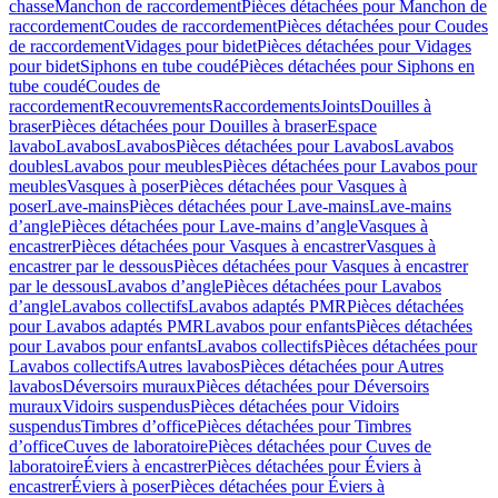
chasse
Manchon de raccordement
Pièces détachées pour Manchon de
raccordement
Coudes de raccordement
Pièces détachées pour Coudes
de raccordement
Vidages pour bidet
Pièces détachées pour Vidages
pour bidet
Siphons en tube coudé
Pièces détachées pour Siphons en
tube coudé
Coudes de
raccordement
Recouvrements
Raccordements
Joints
Douilles à
braser
Pièces détachées pour Douilles à braser
Espace
lavabo
Lavabos
Lavabos
Pièces détachées pour Lavabos
Lavabos
doubles
Lavabos pour meubles
Pièces détachées pour Lavabos pour
meubles
Vasques à poser
Pièces détachées pour Vasques à
poser
Lave-mains
Pièces détachées pour Lave-mains
Lave-mains
d’angle
Pièces détachées pour Lave-mains d’angle
Vasques à
encastrer
Pièces détachées pour Vasques à encastrer
Vasques à
encastrer par le dessous
Pièces détachées pour Vasques à encastrer
par le dessous
Lavabos d’angle
Pièces détachées pour Lavabos
d’angle
Lavabos collectifs
Lavabos adaptés PMR
Pièces détachées
pour Lavabos adaptés PMR
Lavabos pour enfants
Pièces détachées
pour Lavabos pour enfants
Lavabos collectifs
Pièces détachées pour
Lavabos collectifs
Autres lavabos
Pièces détachées pour Autres
lavabos
Déversoirs muraux
Pièces détachées pour Déversoirs
muraux
Vidoirs suspendus
Pièces détachées pour Vidoirs
suspendus
Timbres dʼoffice
Pièces détachées pour Timbres
dʼoffice
Cuves de laboratoire
Pièces détachées pour Cuves de
laboratoire
Éviers à encastrer
Pièces détachées pour Éviers à
encastrer
Éviers à poser
Pièces détachées pour Éviers à