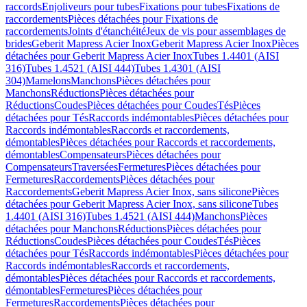
raccords
Enjoliveurs pour tubes
Fixations pour tubes
Fixations de
raccordements
Pièces détachées pour Fixations de
raccordements
Joints d'étanchéité
Jeux de vis pour assemblages de
brides
Geberit Mapress Acier Inox
Geberit Mapress Acier Inox
Pièces
détachées pour Geberit Mapress Acier Inox
Tubes 1.4401 (AISI
316)
Tubes 1.4521 (AISI 444)
Tubes 1.4301 (AISI
304)
Mamelons
Manchons
Pièces détachées pour
Manchons
Réductions
Pièces détachées pour
Réductions
Coudes
Pièces détachées pour Coudes
Tés
Pièces
détachées pour Tés
Raccords indémontables
Pièces détachées pour
Raccords indémontables
Raccords et raccordements,
démontables
Pièces détachées pour Raccords et raccordements,
démontables
Compensateurs
Pièces détachées pour
Compensateurs
Traversées
Fermetures
Pièces détachées pour
Fermetures
Raccordements
Pièces détachées pour
Raccordements
Geberit Mapress Acier Inox, sans silicone
Pièces
détachées pour Geberit Mapress Acier Inox, sans silicone
Tubes
1.4401 (AISI 316)
Tubes 1.4521 (AISI 444)
Manchons
Pièces
détachées pour Manchons
Réductions
Pièces détachées pour
Réductions
Coudes
Pièces détachées pour Coudes
Tés
Pièces
détachées pour Tés
Raccords indémontables
Pièces détachées pour
Raccords indémontables
Raccords et raccordements,
démontables
Pièces détachées pour Raccords et raccordements,
démontables
Fermetures
Pièces détachées pour
Fermetures
Raccordements
Pièces détachées pour