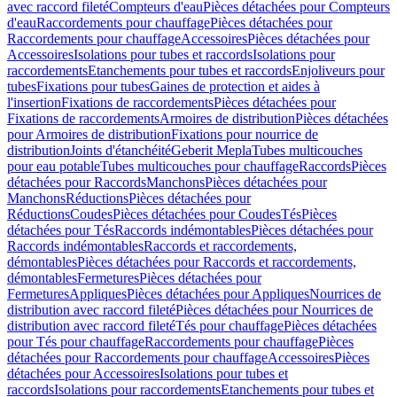
avec raccord fileté
Compteurs d'eau
Pièces détachées pour Compteurs
d'eau
Raccordements pour chauffage
Pièces détachées pour
Raccordements pour chauffage
Accessoires
Pièces détachées pour
Accessoires
Isolations pour tubes et raccords
Isolations pour
raccordements
Etanchements pour tubes et raccords
Enjoliveurs pour
tubes
Fixations pour tubes
Gaines de protection et aides à
l'insertion
Fixations de raccordements
Pièces détachées pour
Fixations de raccordements
Armoires de distribution
Pièces détachées
pour Armoires de distribution
Fixations pour nourrice de
distribution
Joints d'étanchéité
Geberit Mepla
Tubes multicouches
pour eau potable
Tubes multicouches pour chauffage
Raccords
Pièces
détachées pour Raccords
Manchons
Pièces détachées pour
Manchons
Réductions
Pièces détachées pour
Réductions
Coudes
Pièces détachées pour Coudes
Tés
Pièces
détachées pour Tés
Raccords indémontables
Pièces détachées pour
Raccords indémontables
Raccords et raccordements,
démontables
Pièces détachées pour Raccords et raccordements,
démontables
Fermetures
Pièces détachées pour
Fermetures
Appliques
Pièces détachées pour Appliques
Nourrices de
distribution avec raccord fileté
Pièces détachées pour Nourrices de
distribution avec raccord fileté
Tés pour chauffage
Pièces détachées
pour Tés pour chauffage
Raccordements pour chauffage
Pièces
détachées pour Raccordements pour chauffage
Accessoires
Pièces
détachées pour Accessoires
Isolations pour tubes et
raccords
Isolations pour raccordements
Etanchements pour tubes et