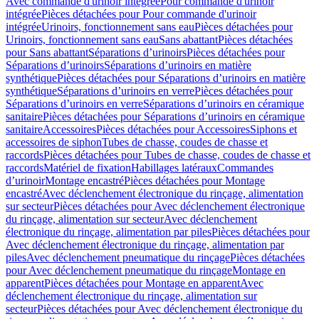
Avec commande d'urinoir intégrée
Pour commande d'urinoir
intégrée
Pièces détachées pour Pour commande d'urinoir
intégrée
Urinoirs, fonctionnement sans eau
Pièces détachées pour
Urinoirs, fonctionnement sans eau
Sans abattant
Pièces détachées
pour Sans abattant
Séparations d’urinoirs
Pièces détachées pour
Séparations d’urinoirs
Séparations d’urinoirs en matière
synthétique
Pièces détachées pour Séparations d’urinoirs en matière
synthétique
Séparations d’urinoirs en verre
Pièces détachées pour
Séparations d’urinoirs en verre
Séparations d’urinoirs en céramique
sanitaire
Pièces détachées pour Séparations d’urinoirs en céramique
sanitaire
Accessoires
Pièces détachées pour Accessoires
Siphons et
accessoires de siphon
Tubes de chasse, coudes de chasse et
raccords
Pièces détachées pour Tubes de chasse, coudes de chasse et
raccords
Matériel de fixation
Habillages latéraux
Commandes
dʼurinoir
Montage encastré
Pièces détachées pour Montage
encastré
Avec déclenchement électronique du rinçage, alimentation
sur secteur
Pièces détachées pour Avec déclenchement électronique
du rinçage, alimentation sur secteur
Avec déclenchement
électronique du rinçage, alimentation par piles
Pièces détachées pour
Avec déclenchement électronique du rinçage, alimentation par
piles
Avec déclenchement pneumatique du rinçage
Pièces détachées
pour Avec déclenchement pneumatique du rinçage
Montage en
apparent
Pièces détachées pour Montage en apparent
Avec
déclenchement électronique du rinçage, alimentation sur
secteur
Pièces détachées pour Avec déclenchement électronique du