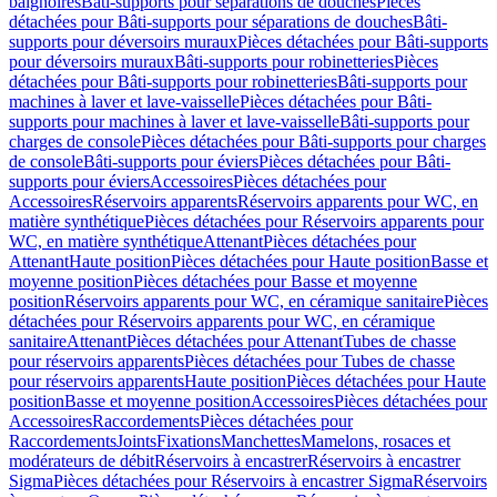
baignoires
Bâti-supports pour séparations de douches
Pièces
détachées pour Bâti-supports pour séparations de douches
Bâti-
supports pour déversoirs muraux
Pièces détachées pour Bâti-supports
pour déversoirs muraux
Bâti-supports pour robinetteries
Pièces
détachées pour Bâti-supports pour robinetteries
Bâti-supports pour
machines à laver et lave-vaisselle
Pièces détachées pour Bâti-
supports pour machines à laver et lave-vaisselle
Bâti-supports pour
charges de console
Pièces détachées pour Bâti-supports pour charges
de console
Bâti-supports pour éviers
Pièces détachées pour Bâti-
supports pour éviers
Accessoires
Pièces détachées pour
Accessoires
Réservoirs apparents
Réservoirs apparents pour WC, en
matière synthétique
Pièces détachées pour Réservoirs apparents pour
WC, en matière synthétique
Attenant
Pièces détachées pour
Attenant
Haute position
Pièces détachées pour Haute position
Basse et
moyenne position
Pièces détachées pour Basse et moyenne
position
Réservoirs apparents pour WC, en céramique sanitaire
Pièces
détachées pour Réservoirs apparents pour WC, en céramique
sanitaire
Attenant
Pièces détachées pour Attenant
Tubes de chasse
pour réservoirs apparents
Pièces détachées pour Tubes de chasse
pour réservoirs apparents
Haute position
Pièces détachées pour Haute
position
Basse et moyenne position
Accessoires
Pièces détachées pour
Accessoires
Raccordements
Pièces détachées pour
Raccordements
Joints
Fixations
Manchettes
Mamelons, rosaces et
modérateurs de débit
Réservoirs à encastrer
Réservoirs à encastrer
Sigma
Pièces détachées pour Réservoirs à encastrer Sigma
Réservoirs