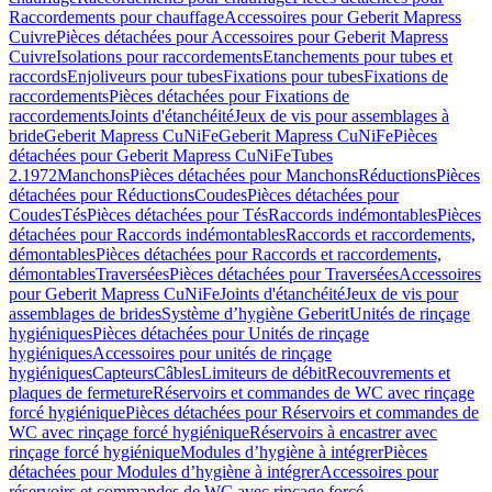
Raccordements pour chauffage
Accessoires pour Geberit Mapress
Cuivre
Pièces détachées pour Accessoires pour Geberit Mapress
Cuivre
Isolations pour raccordements
Etanchements pour tubes et
raccords
Enjoliveurs pour tubes
Fixations pour tubes
Fixations de
raccordements
Pièces détachées pour Fixations de
raccordements
Joints d'étanchéité
Jeux de vis pour assemblages à
bride
Geberit Mapress CuNiFe
Geberit Mapress CuNiFe
Pièces
détachées pour Geberit Mapress CuNiFe
Tubes
2.1972
Manchons
Pièces détachées pour Manchons
Réductions
Pièces
détachées pour Réductions
Coudes
Pièces détachées pour
Coudes
Tés
Pièces détachées pour Tés
Raccords indémontables
Pièces
détachées pour Raccords indémontables
Raccords et raccordements,
démontables
Pièces détachées pour Raccords et raccordements,
démontables
Traversées
Pièces détachées pour Traversées
Accessoires
pour Geberit Mapress CuNiFe
Joints d'étanchéité
Jeux de vis pour
assemblages de brides
Système d’hygiène Geberit
Unités de rinçage
hygiéniques
Pièces détachées pour Unités de rinçage
hygiéniques
Accessoires pour unités de rinçage
hygiéniques
Capteurs
Câbles
Limiteurs de débit
Recouvrements et
plaques de fermeture
Réservoirs et commandes de WC avec rinçage
forcé hygiénique
Pièces détachées pour Réservoirs et commandes de
WC avec rinçage forcé hygiénique
Réservoirs à encastrer avec
rinçage forcé hygiénique
Modules d’hygiène à intégrer
Pièces
détachées pour Modules d’hygiène à intégrer
Accessoires pour
réservoirs et commandes de WC avec rinçage forcé