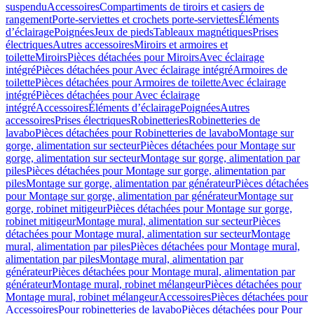
suspendu
Accessoires
Compartiments de tiroirs et casiers de
rangement
Porte-serviettes et crochets porte-serviettes
Éléments
d’éclairage
Poignées
Jeux de pieds
Tableaux magnétiques
Prises
électriques
Autres accessoires
Miroirs et armoires et
toilette
Miroirs
Pièces détachées pour Miroirs
Avec éclairage
intégré
Pièces détachées pour Avec éclairage intégré
Armoires de
toilette
Pièces détachées pour Armoires de toilette
Avec éclairage
intégré
Pièces détachées pour Avec éclairage
intégré
Accessoires
Éléments d’éclairage
Poignées
Autres
accessoires
Prises électriques
Robinetteries
Robinetteries de
lavabo
Pièces détachées pour Robinetteries de lavabo
Montage sur
gorge, alimentation sur secteur
Pièces détachées pour Montage sur
gorge, alimentation sur secteur
Montage sur gorge, alimentation par
piles
Pièces détachées pour Montage sur gorge, alimentation par
piles
Montage sur gorge, alimentation par générateur
Pièces détachées
pour Montage sur gorge, alimentation par générateur
Montage sur
gorge, robinet mitigeur
Pièces détachées pour Montage sur gorge,
robinet mitigeur
Montage mural, alimentation sur secteur
Pièces
détachées pour Montage mural, alimentation sur secteur
Montage
mural, alimentation par piles
Pièces détachées pour Montage mural,
alimentation par piles
Montage mural, alimentation par
générateur
Pièces détachées pour Montage mural, alimentation par
générateur
Montage mural, robinet mélangeur
Pièces détachées pour
Montage mural, robinet mélangeur
Accessoires
Pièces détachées pour
Accessoires
Pour robinetteries de lavabo
Pièces détachées pour Pour