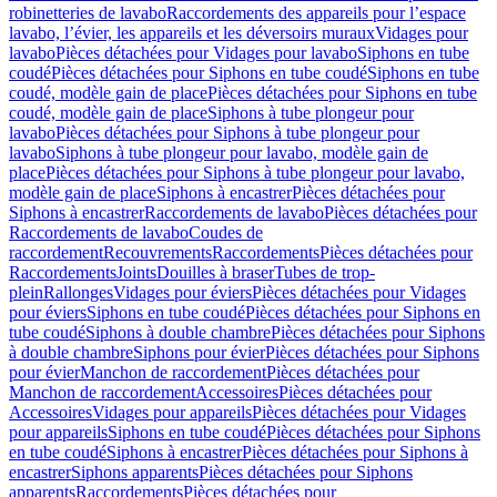
robinetteries de lavabo
Raccordements des appareils pour l’espace
lavabo, l’évier, les appareils et les déversoirs muraux
Vidages pour
lavabo
Pièces détachées pour Vidages pour lavabo
Siphons en tube
coudé
Pièces détachées pour Siphons en tube coudé
Siphons en tube
coudé, modèle gain de place
Pièces détachées pour Siphons en tube
coudé, modèle gain de place
Siphons à tube plongeur pour
lavabo
Pièces détachées pour Siphons à tube plongeur pour
lavabo
Siphons à tube plongeur pour lavabo, modèle gain de
place
Pièces détachées pour Siphons à tube plongeur pour lavabo,
modèle gain de place
Siphons à encastrer
Pièces détachées pour
Siphons à encastrer
Raccordements de lavabo
Pièces détachées pour
Raccordements de lavabo
Coudes de
raccordement
Recouvrements
Raccordements
Pièces détachées pour
Raccordements
Joints
Douilles à braser
Tubes de trop-
plein
Rallonges
Vidages pour éviers
Pièces détachées pour Vidages
pour éviers
Siphons en tube coudé
Pièces détachées pour Siphons en
tube coudé
Siphons à double chambre
Pièces détachées pour Siphons
à double chambre
Siphons pour évier
Pièces détachées pour Siphons
pour évier
Manchon de raccordement
Pièces détachées pour
Manchon de raccordement
Accessoires
Pièces détachées pour
Accessoires
Vidages pour appareils
Pièces détachées pour Vidages
pour appareils
Siphons en tube coudé
Pièces détachées pour Siphons
en tube coudé
Siphons à encastrer
Pièces détachées pour Siphons à
encastrer
Siphons apparents
Pièces détachées pour Siphons
apparents
Raccordements
Pièces détachées pour