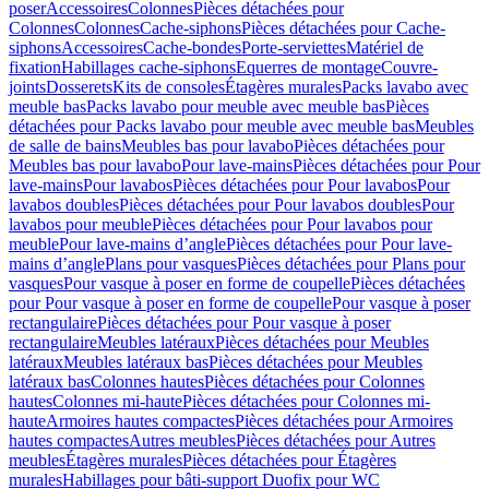
poser
Accessoires
Colonnes
Pièces détachées pour
Colonnes
Colonnes
Cache-siphons
Pièces détachées pour Cache-
siphons
Accessoires
Cache-bondes
Porte-serviettes
Matériel de
fixation
Habillages cache-siphons
Equerres de montage
Couvre-
joints
Dosserets
Kits de consoles
Étagères murales
Packs lavabo avec
meuble bas
Packs lavabo pour meuble avec meuble bas
Pièces
détachées pour Packs lavabo pour meuble avec meuble bas
Meubles
de salle de bains
Meubles bas pour lavabo
Pièces détachées pour
Meubles bas pour lavabo
Pour lave-mains
Pièces détachées pour Pour
lave-mains
Pour lavabos
Pièces détachées pour Pour lavabos
Pour
lavabos doubles
Pièces détachées pour Pour lavabos doubles
Pour
lavabos pour meuble
Pièces détachées pour Pour lavabos pour
meuble
Pour lave-mains d’angle
Pièces détachées pour Pour lave-
mains d’angle
Plans pour vasques
Pièces détachées pour Plans pour
vasques
Pour vasque à poser en forme de coupelle
Pièces détachées
pour Pour vasque à poser en forme de coupelle
Pour vasque à poser
rectangulaire
Pièces détachées pour Pour vasque à poser
rectangulaire
Meubles latéraux
Pièces détachées pour Meubles
latéraux
Meubles latéraux bas
Pièces détachées pour Meubles
latéraux bas
Colonnes hautes
Pièces détachées pour Colonnes
hautes
Colonnes mi-haute
Pièces détachées pour Colonnes mi-
haute
Armoires hautes compactes
Pièces détachées pour Armoires
hautes compactes
Autres meubles
Pièces détachées pour Autres
meubles
Étagères murales
Pièces détachées pour Étagères
murales
Habillages pour bâti-support Duofix pour WC