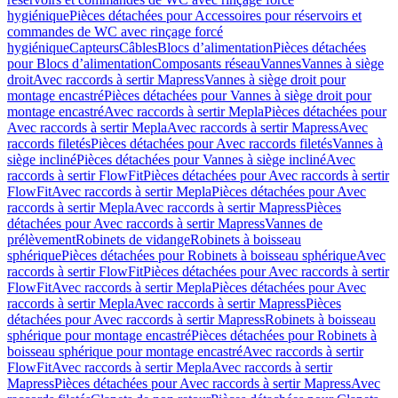
hygiénique
Pièces détachées pour Accessoires pour réservoirs et
commandes de WC avec rinçage forcé
hygiénique
Capteurs
Câbles
Blocs d’alimentation
Pièces détachées
pour Blocs d’alimentation
Composants réseau
Vannes
Vannes à siège
droit
Avec raccords à sertir Mapress
Vannes à siège droit pour
montage encastré
Pièces détachées pour Vannes à siège droit pour
montage encastré
Avec raccords à sertir Mepla
Pièces détachées pour
Avec raccords à sertir Mepla
Avec raccords à sertir Mapress
Avec
raccords filetés
Pièces détachées pour Avec raccords filetés
Vannes à
siège incliné
Pièces détachées pour Vannes à siège incliné
Avec
raccords à sertir FlowFit
Pièces détachées pour Avec raccords à sertir
FlowFit
Avec raccords à sertir Mepla
Pièces détachées pour Avec
raccords à sertir Mepla
Avec raccords à sertir Mapress
Pièces
détachées pour Avec raccords à sertir Mapress
Vannes de
prélèvement
Robinets de vidange
Robinets à boisseau
sphérique
Pièces détachées pour Robinets à boisseau sphérique
Avec
raccords à sertir FlowFit
Pièces détachées pour Avec raccords à sertir
FlowFit
Avec raccords à sertir Mepla
Pièces détachées pour Avec
raccords à sertir Mepla
Avec raccords à sertir Mapress
Pièces
détachées pour Avec raccords à sertir Mapress
Robinets à boisseau
sphérique pour montage encastré
Pièces détachées pour Robinets à
boisseau sphérique pour montage encastré
Avec raccords à sertir
FlowFit
Avec raccords à sertir Mepla
Avec raccords à sertir
Mapress
Pièces détachées pour Avec raccords à sertir Mapress
Avec