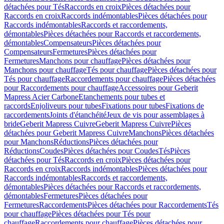
détachées pour Tés
Raccords en croix
Pièces détachées pour
Raccords en croix
Raccords indémontables
Pièces détachées pour
Raccords indémontables
Raccords et raccordements,
démontables
Pièces détachées pour Raccords et raccordements,
démontables
Compensateurs
Pièces détachées pour
Compensateurs
Fermetures
Pièces détachées pour
Fermetures
Manchons pour chauffage
Pièces détachées pour
Manchons pour chauffage
Tés pour chauffage
Pièces détachées pour
Tés pour chauffage
Raccordements pour chauffage
Pièces détachées
pour Raccordements pour chauffage
Accessoires pour Geberit
Mapress Acier Carbone
Etanchements pour tubes et
raccords
Enjoliveurs pour tubes
Fixations pour tubes
Fixations de
raccordements
Joints d'étanchéité
Jeux de vis pour assemblages à
bride
Geberit Mapress Cuivre
Geberit Mapress Cuivre
Pièces
détachées pour Geberit Mapress Cuivre
Manchons
Pièces détachées
pour Manchons
Réductions
Pièces détachées pour
Réductions
Coudes
Pièces détachées pour Coudes
Tés
Pièces
détachées pour Tés
Raccords en croix
Pièces détachées pour
Raccords en croix
Raccords indémontables
Pièces détachées pour
Raccords indémontables
Raccords et raccordements,
démontables
Pièces détachées pour Raccords et raccordements,
démontables
Fermetures
Pièces détachées pour
Fermetures
Raccordements
Pièces détachées pour Raccordements
Tés
pour chauffage
Pièces détachées pour Tés pour
chauffage
Raccordements pour chauffage
Pièces détachées pour