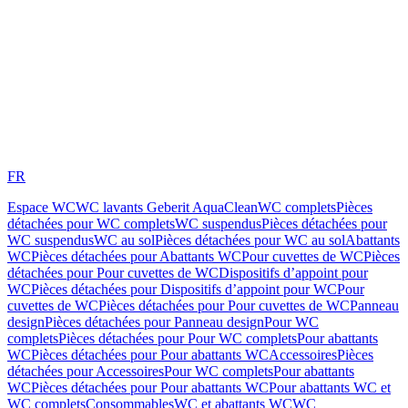
FR
Espace WC
WC lavants Geberit AquaClean
WC complets
Pièces
détachées pour WC complets
WC suspendus
Pièces détachées pour
WC suspendus
WC au sol
Pièces détachées pour WC au sol
Abattants
WC
Pièces détachées pour Abattants WC
Pour cuvettes de WC
Pièces
détachées pour Pour cuvettes de WC
Dispositifs d’appoint pour
WC
Pièces détachées pour Dispositifs d’appoint pour WC
Pour
cuvettes de WC
Pièces détachées pour Pour cuvettes de WC
Panneau
design
Pièces détachées pour Panneau design
Pour WC
complets
Pièces détachées pour Pour WC complets
Pour abattants
WC
Pièces détachées pour Pour abattants WC
Accessoires
Pièces
détachées pour Accessoires
Pour WC complets
Pour abattants
WC
Pièces détachées pour Pour abattants WC
Pour abattants WC et
WC complets
Consommables
WC et abattants WC
WC