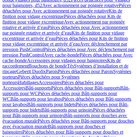
pour baignoires, d52
Avec actionnement par poignée rotative
Pièces
détachées pour Avec actionnement par poignée rotative
Kits de
finition pour vidage excentrique
Pièces détachées pour Kits de
finition pour vidage excentrique
Avec actionnement par poignée
rotative et arrivée d’eau
Pièces détachées pour Avec actionnement
par poignée rotative et arrivée d’eau
Kits de finition pour vidage
excentrique et arrivée d’eau
Pièces détachées pour Kits de finition
pour vidage excentrique et arrivée d’eau
Avec déclenchement par
pression PushControl
Pièces détachées pour Avec déclenchement par
pression PushControl
Avec cache-bonde
Pièces détachées pour Avec
cache-bonde
Accessoires pour vidages pour baignoires
Kits de
raccordement
Bouchons de bonde
Tés
Systèmes d’installation et de
rinçage
Geberit Duofix
Parois
Pièces détachées pour Parois
Systèmes
porteurs
Pièces détachées pour Systèmes
porteurs
Habillages
Accessoires
Pièces détachées pour
Accessoires
Bâti-supports
Pièces détachées pour Bâti-supports
Bâti-
supports pour WC
Pièces détachées pour Bâti-supports pour
WC
Bâti-supports pour lavabos
Pièces détachées pour Bâti-supports
pour lavabos
Bâti-supports pour bidets
Pièces détachées pour Bâti-
supports pour bidets
Bâti-supports pour urinoirs
Pièces détachées
pour Bâti-supports pour urinoirs
Bâti-supports pour douches avec
évacuation murale
Pièces détachées pour Bâti-supports pour douches
avec évacuation murale
Bâti-supports pour douches et
baignoires
Pièces détachées pour Bâti-supports pour douches et