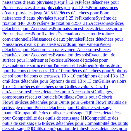
naissances d’eaux pluviales jusqu’à 12 l/s
Pièces détachées pour
Pour naissances d’eaux pluviales jusqu’à 12 l/s
Pour naissances
d’eaux pluviales jusqu’à 25 l/s
Pièces détachées pour Pour
naissances d’eaux pluviales jusqu’à 25 l/s
Fixations
Système de
fixation d40–200
Système de fixation d250–315
Accessoires
Pièces
détachées pour Accessoires
Pour naissances
Pièces détachées pour
Pour naissances
Pour fixations
Évacuation des eaux de toiture
conventionnelle
Naissances d'eaux pluviales
Pièces détachées pour
Naissances d'eaux pluviales
Raccords au pare-vapeur
Pièces
détachées pour Raccords au pare-vapeur
Accessoires
Pièces
détachées pour Accessoires
Évacuation des sols
Evacuation de
surface pour l'intérieur et l'extérieur
Pièces détachées pour
Evacuation de surface pour l'intérieur et l'extérieur
Siphons de sol
pour balcons et terrasses, 10 x 10 cm
Pièces détachées pour Siphons
de sol pour balcons et terrasses, 10 x 10 cm
Siphons de sol 13 x 13
cm
Pièces détachées pour Siphons de sol 13 x 13 cm
Grilles-avaloirs
15 x 15 cm
Pièces détachées pour Grilles-avaloirs 15 x 15
cm
Accessoires
Pièces détachées pour Accessoires
Outillages,
composants réseau et logiciels
Outillages
Outils pour Geberit
FlowFit
Pièces détachées pour Outils pour Geberit FlowFit
Outils de
sertissage manuel
Pièces détachées pour Outils de sertissage
manuel
Compatibilité des outils de sertissage [1]
Pièces détachées
pour Compatibilité des outils de sertissage [1]
Compatibilité des
outils de sertissage [2]
Pièces détachées pour Compatibilité des outils
de sertissage [2]
Outils de préparation de tubes
Pièces détachées pour