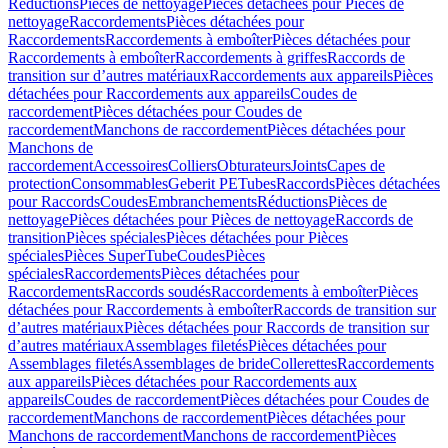
Réductions
Pièces de nettoyage
Pièces détachées pour Pièces de
nettoyage
Raccordements
Pièces détachées pour
Raccordements
Raccordements à emboîter
Pièces détachées pour
Raccordements à emboîter
Raccordements à griffes
Raccords de
transition sur d’autres matériaux
Raccordements aux appareils
Pièces
détachées pour Raccordements aux appareils
Coudes de
raccordement
Pièces détachées pour Coudes de
raccordement
Manchons de raccordement
Pièces détachées pour
Manchons de
raccordement
Accessoires
Colliers
Obturateurs
Joints
Capes de
protection
Consommables
Geberit PE
Tubes
Raccords
Pièces détachées
pour Raccords
Coudes
Embranchements
Réductions
Pièces de
nettoyage
Pièces détachées pour Pièces de nettoyage
Raccords de
transition
Pièces spéciales
Pièces détachées pour Pièces
spéciales
Pièces SuperTube
Coudes
Pièces
spéciales
Raccordements
Pièces détachées pour
Raccordements
Raccords soudés
Raccordements à emboîter
Pièces
détachées pour Raccordements à emboîter
Raccords de transition sur
d’autres matériaux
Pièces détachées pour Raccords de transition sur
d’autres matériaux
Assemblages filetés
Pièces détachées pour
Assemblages filetés
Assemblages de bride
Collerettes
Raccordements
aux appareils
Pièces détachées pour Raccordements aux
appareils
Coudes de raccordement
Pièces détachées pour Coudes de
raccordement
Manchons de raccordement
Pièces détachées pour
Manchons de raccordement
Manchons de raccordement
Pièces