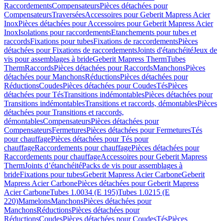
Raccordements
Compensateurs
Pièces détachées pour
Compensateurs
Traversées
Accessoires pour Geberit Mapress Acier
Inox
Pièces détachées pour Accessoires pour Geberit Mapress Acier
Inox
Isolations pour raccordements
Etanchements pour tubes et
raccords
Fixations pour tubes
Fixations de raccordements
Pièces
détachées pour Fixations de raccordements
Joints d'étanchéité
Jeux de
vis pour assemblages à bride
Geberit Mapress Therm
Tubes
Therm
Raccords
Pièces détachées pour Raccords
Manchons
Pièces
détachées pour Manchons
Réductions
Pièces détachées pour
Réductions
Coudes
Pièces détachées pour Coudes
Tés
Pièces
détachées pour Tés
Transitions indémontables
Pièces détachées pour
Transitions indémontables
Transitions et raccords, démontables
Pièces
détachées pour Transitions et raccords,
démontables
Compensateurs
Pièces détachées pour
Compensateurs
Fermetures
Pièces détachées pour Fermetures
Tés
pour chauffage
Pièces détachées pour Tés pour
chauffage
Raccordements pour chauffage
Pièces détachées pour
Raccordements pour chauffage
Accessoires pour Geberit Mapress
Therm
Joints d’étanchéité
Packs de vis pour assemblages à
bride
Fixations pour tubes
Geberit Mapress Acier Carbone
Geberit
Mapress Acier Carbone
Pièces détachées pour Geberit Mapress
Acier Carbone
Tubes 1.0034 (E 195)
Tubes 1.0215 (E
220)
Mamelons
Manchons
Pièces détachées pour
Manchons
Réductions
Pièces détachées pour
Réductions
Coudes
Pièces détachées pour Coudes
Tés
Pièces