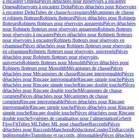
à encastrer Omega
Pièces détachées pour Réservoirs à encastrer
Omega
Réservoirs à encastrer Delta
Pièces détachées pour Réservoirs
à encastrer Delta
Tubes de chasse
Accessoires
Mécanismes de chasse
et robinets flotteurs
Robinets flotteurs
Pièces détachées pour Robinets
flotteurs
Robinets flotteurs pour réservoirs apparents
Pièces détachées
pour Robinets flotteurs pour réservoirs apparents
Robinets flotteurs
pour réservoirs à encastrer
Pièces détachées pour Robinets flotteurs
pour réservoirs à encastrer
Robinets flotteurs pour réservoirs en
céramique
Pièces détachées pour Robinets flotteurs pour réservoirs
en céramique
Robinets flotteurs pour réservoirs, universels
Pièces
détachées pour Robinets flotteurs pour réservoirs,
universels
Robinets flotteurs pour Monolith
Pièces détachées pour
Robinets flotteurs pour Monolith
Mécanismes de chasse
Pièces
détachées pour Mécanismes de chasse
Rinçage interrompable
Pièces
détachées pour Rinçage interrompable
Rinçage simple touche
Pièces
détachées pour Rinçage simple touche
Rinçage double touche
Pièces
détachées pour Rinçage double touche
Mécanismes de chasse
complets
Pièces détachées pour Mécanismes de chasse
complets
Rinçage interrompable
Pièces détachées pour Rinçage
interrompable
Rinçage simple touche
Pièces détachées pour Rinçage
simple touche
Rinçage double touche
Pièces détachées pour Rinçage
double touche
Systèmes de canalisation pour l’alimentation
Geberit
FlowFit
Tubes ML
Tubes ML pour chauffage
Raccords
Pièces
détachées pour Raccords
Manchons
Réductions
Coudes
Tés
Raccords
indémontables
Transitions et raccords, démontables
Pièces détachées