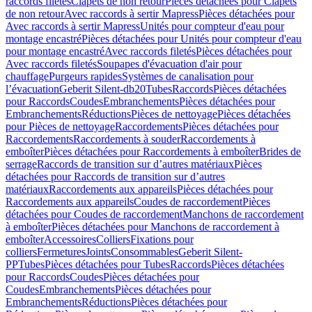
raccords filetés
Clapets de non retour
Pièces détachées pour Clapets
de non retour
Avec raccords à sertir Mapress
Pièces détachées pour
Avec raccords à sertir Mapress
Unités pour compteur d'eau pour
montage encastré
Pièces détachées pour Unités pour compteur d'eau
pour montage encastré
Avec raccords filetés
Pièces détachées pour
Avec raccords filetés
Soupapes d'évacuation d'air pour
chauffage
Purgeurs rapides
Systèmes de canalisation pour
l’évacuation
Geberit Silent-db20
Tubes
Raccords
Pièces détachées
pour Raccords
Coudes
Embranchements
Pièces détachées pour
Embranchements
Réductions
Pièces de nettoyage
Pièces détachées
pour Pièces de nettoyage
Raccordements
Pièces détachées pour
Raccordements
Raccordements à souder
Raccordements à
emboîter
Pièces détachées pour Raccordements à emboîter
Brides de
serrage
Raccords de transition sur d’autres matériaux
Pièces
détachées pour Raccords de transition sur d’autres
matériaux
Raccordements aux appareils
Pièces détachées pour
Raccordements aux appareils
Coudes de raccordement
Pièces
détachées pour Coudes de raccordement
Manchons de raccordement
à emboîter
Pièces détachées pour Manchons de raccordement à
emboîter
Accessoires
Colliers
Fixations pour
colliers
Fermetures
Joints
Consommables
Geberit Silent-
PP
Tubes
Pièces détachées pour Tubes
Raccords
Pièces détachées
pour Raccords
Coudes
Pièces détachées pour
Coudes
Embranchements
Pièces détachées pour
Embranchements
Réductions
Pièces détachées pour