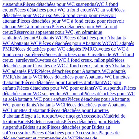
suspendus
Pièces détachées pour WC suspendus
WC à fond
creux
Pièces détachées pour WC à fond creux
WC au sol
Pièces
détachées pour WC au sol
WC à fond creux pour réservoir
attenant
Pièces détachées pour WC à fond creux pour réservoir
attenant
WC à fond creux
Pièces détachées pour WC à fond
creux
Réservoirs apparents pour WC, en céramique
sanitaire
Attenant
Abattants WC
Pièces détachées pour Abattants
WC
Abattants WC
Pièces détachées pour Abattants WC
WC adaptés
PMR
Pièces détachées pour WC adaptés PMR
Cuvettes de WC à
fond creux, surélevés
Pièces détachées pour Cuvettes de WC à fond
creux, surélevés
Cuvettes de WC à fond creux, rallongés
Pièces
détachées pour Cuvettes de WC à fond creux, rallongés
Abattants
WC adaptés PMR
Pièces détachées pour Abattants WC adaptés
PMR
Abattants WC
Pièces détachées pour Abattants WC
Lunettes
d’abattant
Pièces détachées pour Lunettes d’abattant
WC pour
enfants
Pièces détachées pour WC pour enfants
WC suspendus
Pièces
détachées pour WC suspendus
WC au sol
Pièces détachées pour WC
au sol
Abattants WC pour enfants
Pièces détachées pour Abattants
WC pour enfants
Abattants WC
Pièces détachées pour Abattants
WC
Lunettes d’abattant
Pièces détachées pour Lunettes
d’abattant
Siège à la turque
Avec rinçage
Accessoires
Matériel de
fixation
Bidets
Bidets suspendus
Pièces détachées pour Bidets
suspendus
Bidets au sol
Pièces détachées pour Bidets au
sol
Accessoires
Pièces détachées pour Accessoires
Plaques de
déclenchement et commandes de WC
Plaques de