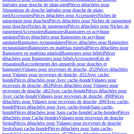
latérales pour douche de plain-pied
Pièces détachées pour
Séparations de douche latérales pour douche de plain-
pied
Accessoires
Pièces détachées pour Accessoires
Niches de
rangement pour douches
Pièces détachées pour Niches de rangement
pour douches
Niches de rangement
Pièces détachées pour Niches de
rangement
Accessoires
Baignoires
Baignoires en acrylique
sanitaire
Pièces détachées pour Baignoires en acrylique
sanitaire
Baignoires rectangulaires
Pièces détachées pour Baignoires
rectangulaires
Baignoires en matériau minéral
Pièces détachées pour
Baignoires en matériau minéral
Baignoires pour bébés
Pièces
détachées pour Baignoires pour bébés
Accessoires
Kits de
réparation
Raccordements des appareils pour douches et
baignoires
Vidages pour receveurs de douche, d52
Pièces détachées
pour Vidages pour receveurs de douche, d52
Avec cache-
bonde
Pièces détachées pour Avec cache-bonde
Vidages pour
receveurs de douche, d62
Pièces détachées pour Vidages pour
receveurs de douche, d62
Avec cache-bonde
Pièces détachées pour
Avec cache-bonde
Vidages pour receveurs de douche, d90
Pièces
détachées pour Vidages pour receveurs de douche, d90
Avec cache-
bonde
Pièces détachées pour Avec cache-bonde
Sans cache-
bonde
Pièces détachées pour Sans cache-bonde
Cache-bondes
Pièces
détachées pour Cache-bondes
Vidages pour receveurs de douche
Sestra
Pièces détachées pour Vidages pour receveurs de douche
Sestra
Sans cache-bonde
Pièces détachées pour Sans cache-
bonde
Vidages pour baignoires, d52
Pièces détachées pour Vidages