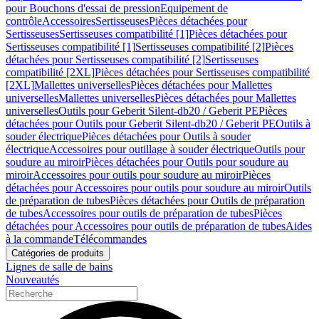
pour Bouchons d'essai de pression
Equipement de
contrôle
Accessoires
Sertisseuses
Pièces détachées pour
Sertisseuses
Sertisseuses compatibilité [1]
Pièces détachées pour
Sertisseuses compatibilité [1]
Sertisseuses compatibilité [2]
Pièces
détachées pour Sertisseuses compatibilité [2]
Sertisseuses
compatibilité [2XL]
Pièces détachées pour Sertisseuses compatibilité
[2XL]
Mallettes universelles
Pièces détachées pour Mallettes
universelles
Mallettes universelles
Pièces détachées pour Mallettes
universelles
Outils pour Geberit Silent-db20 / Geberit PE
Pièces
détachées pour Outils pour Geberit Silent-db20 / Geberit PE
Outils à
souder électrique
Pièces détachées pour Outils à souder
électrique
Accessoires pour outillage à souder électrique
Outils pour
soudure au miroir
Pièces détachées pour Outils pour soudure au
miroir
Accessoires pour outils pour soudure au miroir
Pièces
détachées pour Accessoires pour outils pour soudure au miroir
Outils
de préparation de tubes
Pièces détachées pour Outils de préparation
de tubes
Accessoires pour outils de préparation de tubes
Pièces
détachées pour Accessoires pour outils de préparation de tubes
Aides
à la commande
Télécommandes
Catégories de produits
Lignes de salle de bains
Nouveautés