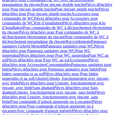
pneumatique du rinçage
Pour rinçage double touche
Pièces détachées
pour Pour rinçage double touche
Pour rinçage simple touche
Pièces
détachées pour Pour rinçage simple touche
Accessoires pour
commandes de WC
Pièces détachées pour Accessoires pour
commandes de WC
Kits d’installation
Pièces détachées pour Kits
d’installation
Pour commandes de WC à déclenchement électronique
du rinçage
Pièces détachées pour Pour commandes de WC à
déclenchement électronique du rinçage
Pour commandes de WC à
déclenchement pneumatique du rinçage
Raccordements
Panneaux
sanitaires Geberit Monolith
Panneaux sanitaires pour WC
Pièces
détachées pour Panneaux sanitaires pour WC
Pour WC
suspendus
Pièces détachées pour Pour WC suspendus
Pour WC au
sol
Pièces détachées pour Pour WC au sol
Accessoires
Pièces
détachées pour Accessoires
Consommables
Panneaux sanitaires pour
bidets
Pièces détachées pour Panneaux sanitaires pour bidets
Pour
bidets suspendus et au sol
Pièces détachées pour Pour bidets
suspendus et au sol
Urinoirs
Urinoirs, fonctionnement avec rinçage,
avec bride
Pièces détachées pour Urinoirs, fonctionnement avec
rinçage, avec bride
Sans abattant
Pièces détachées pour Sans
abattant
Urinoirs, fonctionnement avec rinçage, sans bride
Pièces
détachées pour Urinoirs, fonctionnement avec rinçage, sans
bride
Pour commande d’urinoir apparente ou à encastrer
Pièces
détachées pour Pour commande d’urinoir apparente ou à
encastrer
Avec commande d'urinoir intégrée
Pièces détachées pour