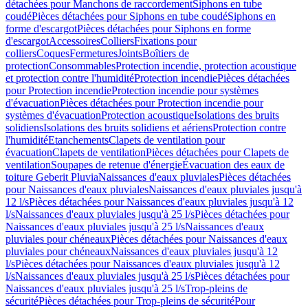
détachées pour Manchons de raccordement
Siphons en tube
coudé
Pièces détachées pour Siphons en tube coudé
Siphons en
forme d'escargot
Pièces détachées pour Siphons en forme
d'escargot
Accessoires
Colliers
Fixations pour
colliers
Coques
Fermetures
Joints
Boîtiers de
protection
Consommables
Protection incendie, protection acoustique
et protection contre l'humidité
Protection incendie
Pièces détachées
pour Protection incendie
Protection incendie pour systèmes
d'évacuation
Pièces détachées pour Protection incendie pour
systèmes d'évacuation
Protection acoustique
Isolations des bruits
solidiens
Isolations des bruits solidiens et aériens
Protection contre
l'humidité
Etanchements
Clapets de ventilation pour
évacuation
Clapets de ventilation
Pièces détachées pour Clapets de
ventilation
Soupapes de retenue d'énergie
Évacuation des eaux de
toiture Geberit Pluvia
Naissances d'eaux pluviales
Pièces détachées
pour Naissances d'eaux pluviales
Naissances d'eaux pluviales jusqu'à
12 l/s
Pièces détachées pour Naissances d'eaux pluviales jusqu'à 12
l/s
Naissances d'eaux pluviales jusqu'à 25 l/s
Pièces détachées pour
Naissances d'eaux pluviales jusqu'à 25 l/s
Naissances d'eaux
pluviales pour chéneaux
Pièces détachées pour Naissances d'eaux
pluviales pour chéneaux
Naissances d'eaux pluviales jusqu'à 12
l/s
Pièces détachées pour Naissances d'eaux pluviales jusqu'à 12
l/s
Naissances d'eaux pluviales jusqu'à 25 l/s
Pièces détachées pour
Naissances d'eaux pluviales jusqu'à 25 l/s
Trop-pleins de
sécurité
Pièces détachées pour Trop-pleins de sécurité
Pour