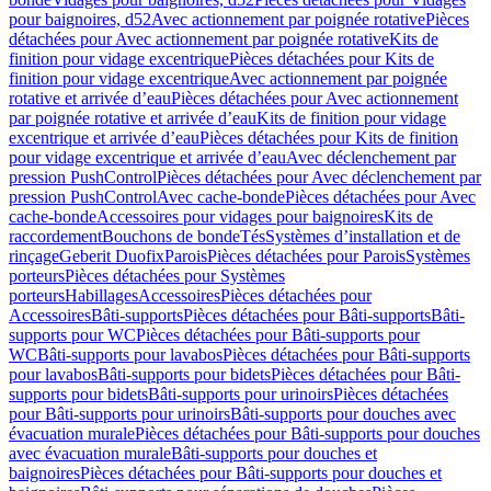
pour baignoires, d52
Avec actionnement par poignée rotative
Pièces
détachées pour Avec actionnement par poignée rotative
Kits de
finition pour vidage excentrique
Pièces détachées pour Kits de
finition pour vidage excentrique
Avec actionnement par poignée
rotative et arrivée d’eau
Pièces détachées pour Avec actionnement
par poignée rotative et arrivée d’eau
Kits de finition pour vidage
excentrique et arrivée d’eau
Pièces détachées pour Kits de finition
pour vidage excentrique et arrivée d’eau
Avec déclenchement par
pression PushControl
Pièces détachées pour Avec déclenchement par
pression PushControl
Avec cache-bonde
Pièces détachées pour Avec
cache-bonde
Accessoires pour vidages pour baignoires
Kits de
raccordement
Bouchons de bonde
Tés
Systèmes d’installation et de
rinçage
Geberit Duofix
Parois
Pièces détachées pour Parois
Systèmes
porteurs
Pièces détachées pour Systèmes
porteurs
Habillages
Accessoires
Pièces détachées pour
Accessoires
Bâti-supports
Pièces détachées pour Bâti-supports
Bâti-
supports pour WC
Pièces détachées pour Bâti-supports pour
WC
Bâti-supports pour lavabos
Pièces détachées pour Bâti-supports
pour lavabos
Bâti-supports pour bidets
Pièces détachées pour Bâti-
supports pour bidets
Bâti-supports pour urinoirs
Pièces détachées
pour Bâti-supports pour urinoirs
Bâti-supports pour douches avec
évacuation murale
Pièces détachées pour Bâti-supports pour douches
avec évacuation murale
Bâti-supports pour douches et
baignoires
Pièces détachées pour Bâti-supports pour douches et