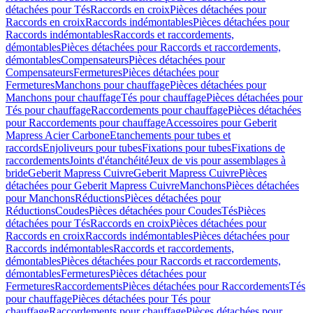
détachées pour Tés
Raccords en croix
Pièces détachées pour
Raccords en croix
Raccords indémontables
Pièces détachées pour
Raccords indémontables
Raccords et raccordements,
démontables
Pièces détachées pour Raccords et raccordements,
démontables
Compensateurs
Pièces détachées pour
Compensateurs
Fermetures
Pièces détachées pour
Fermetures
Manchons pour chauffage
Pièces détachées pour
Manchons pour chauffage
Tés pour chauffage
Pièces détachées pour
Tés pour chauffage
Raccordements pour chauffage
Pièces détachées
pour Raccordements pour chauffage
Accessoires pour Geberit
Mapress Acier Carbone
Etanchements pour tubes et
raccords
Enjoliveurs pour tubes
Fixations pour tubes
Fixations de
raccordements
Joints d'étanchéité
Jeux de vis pour assemblages à
bride
Geberit Mapress Cuivre
Geberit Mapress Cuivre
Pièces
détachées pour Geberit Mapress Cuivre
Manchons
Pièces détachées
pour Manchons
Réductions
Pièces détachées pour
Réductions
Coudes
Pièces détachées pour Coudes
Tés
Pièces
détachées pour Tés
Raccords en croix
Pièces détachées pour
Raccords en croix
Raccords indémontables
Pièces détachées pour
Raccords indémontables
Raccords et raccordements,
démontables
Pièces détachées pour Raccords et raccordements,
démontables
Fermetures
Pièces détachées pour
Fermetures
Raccordements
Pièces détachées pour Raccordements
Tés
pour chauffage
Pièces détachées pour Tés pour
chauffage
Raccordements pour chauffage
Pièces détachées pour