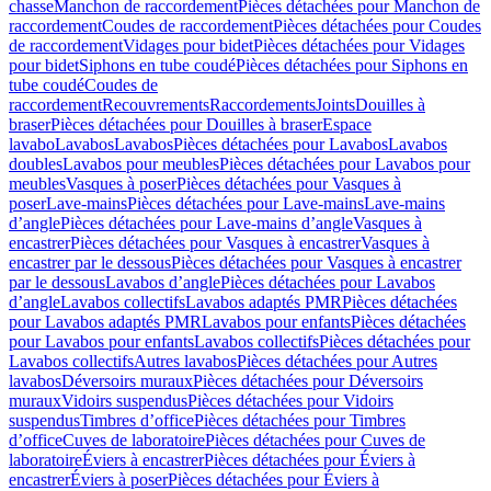
chasse
Manchon de raccordement
Pièces détachées pour Manchon de
raccordement
Coudes de raccordement
Pièces détachées pour Coudes
de raccordement
Vidages pour bidet
Pièces détachées pour Vidages
pour bidet
Siphons en tube coudé
Pièces détachées pour Siphons en
tube coudé
Coudes de
raccordement
Recouvrements
Raccordements
Joints
Douilles à
braser
Pièces détachées pour Douilles à braser
Espace
lavabo
Lavabos
Lavabos
Pièces détachées pour Lavabos
Lavabos
doubles
Lavabos pour meubles
Pièces détachées pour Lavabos pour
meubles
Vasques à poser
Pièces détachées pour Vasques à
poser
Lave-mains
Pièces détachées pour Lave-mains
Lave-mains
d’angle
Pièces détachées pour Lave-mains d’angle
Vasques à
encastrer
Pièces détachées pour Vasques à encastrer
Vasques à
encastrer par le dessous
Pièces détachées pour Vasques à encastrer
par le dessous
Lavabos d’angle
Pièces détachées pour Lavabos
d’angle
Lavabos collectifs
Lavabos adaptés PMR
Pièces détachées
pour Lavabos adaptés PMR
Lavabos pour enfants
Pièces détachées
pour Lavabos pour enfants
Lavabos collectifs
Pièces détachées pour
Lavabos collectifs
Autres lavabos
Pièces détachées pour Autres
lavabos
Déversoirs muraux
Pièces détachées pour Déversoirs
muraux
Vidoirs suspendus
Pièces détachées pour Vidoirs
suspendus
Timbres dʼoffice
Pièces détachées pour Timbres
dʼoffice
Cuves de laboratoire
Pièces détachées pour Cuves de
laboratoire
Éviers à encastrer
Pièces détachées pour Éviers à
encastrer
Éviers à poser
Pièces détachées pour Éviers à