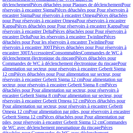
déclenchement
Pièces détachées pour Plaques de déclenchement
Pour
réservoirs à encastrer Sigma
Pièces détachées pour Pour réservoirs à
encastrer Sigma
Pour réservoirs à encastrer Omega
Pièces détachées
pour Pour réservoirs à encastrer Omega
Pour réservoirs à encastrer
Kappa
Pièces détachées pour Pour réservoirs à encastrer Kappa
Pour
réservoirs à encastrer Delta
Pièces détachées pour Pour réservoirs à
encastrer Delta
Pour les réservoirs à encastrer Twinline
Pièces
détachées pour Pour les réservoirs à encastrer Twinline
Pour
réservoirs à encastrer 300T
Pièces détachées pour Pour réservoirs à
encastrer 300T
Accessoires
Consommables
Commandes de WC à
déclenchement électronique du rinçage
Pièces détachées pour
Commandes de WC à déclenchement électronique du rinçage
Pour
alimentation sur secteur, pour réservoirs à encastrer Geberit Sigma
12 cm
Pièces détachées pour Pour alimentation sur secteur, pour
réservoirs à encastrer Geberit Sigma 12 cm
Pour alimentation sur
secteur, pour réservoirs à encastrer Geberit Sigma 8 cm
Pièces
détachées pour Pour alimentation sur secteur, pour réservoirs à
encastrer Geberit Sigma 8 cm
Pour alimentation sur secteur, pour
réservoirs à encastrer Geberit Omega 12 cm
Pièces détachées pour
Pour alimentation sur secteur, pour réservoirs à encastrer Geberit
Omega 12 cm
Pour alimentation par piles, pour réservoirs à encastrer
Geberit Sigma 12 cm
Pièces détachées pour Pour alimentation par
piles, pour réservoirs à encastrer Geberit Sigma 12 cm
Commandes
de WC avec déclenchement pneumatique du rinçage
Pièces
détachées pour Commandes de WC avec déclenchement