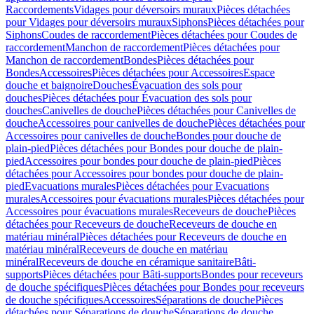
Raccordements
Vidages pour déversoirs muraux
Pièces détachées
pour Vidages pour déversoirs muraux
Siphons
Pièces détachées pour
Siphons
Coudes de raccordement
Pièces détachées pour Coudes de
raccordement
Manchon de raccordement
Pièces détachées pour
Manchon de raccordement
Bondes
Pièces détachées pour
Bondes
Accessoires
Pièces détachées pour Accessoires
Espace
douche et baignoire
Douches
Évacuation des sols pour
douches
Pièces détachées pour Évacuation des sols pour
douches
Canivelles de douche
Pièces détachées pour Canivelles de
douche
Accessoires pour canivelles de douche
Pièces détachées pour
Accessoires pour canivelles de douche
Bondes pour douche de
plain-pied
Pièces détachées pour Bondes pour douche de plain-
pied
Accessoires pour bondes pour douche de plain-pied
Pièces
détachées pour Accessoires pour bondes pour douche de plain-
pied
Evacuations murales
Pièces détachées pour Evacuations
murales
Accessoires pour évacuations murales
Pièces détachées pour
Accessoires pour évacuations murales
Receveurs de douche
Pièces
détachées pour Receveurs de douche
Receveurs de douche en
matériau minéral
Pièces détachées pour Receveurs de douche en
matériau minéral
Receveurs de douche en matériau
minéral
Receveurs de douche en céramique sanitaire
Bâti-
supports
Pièces détachées pour Bâti-supports
Bondes pour receveurs
de douche spécifiques
Pièces détachées pour Bondes pour receveurs
de douche spécifiques
Accessoires
Séparations de douche
Pièces
détachées pour Séparations de douche
Séparations de douche