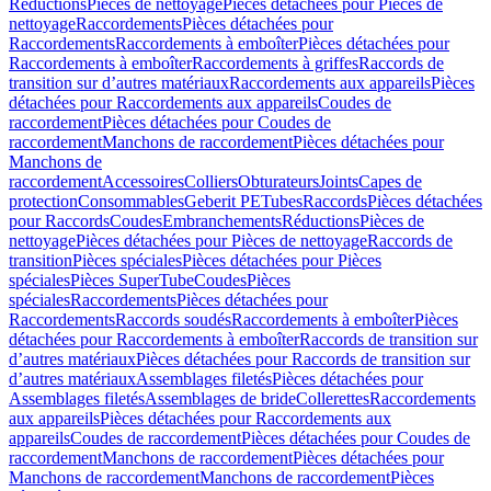
Réductions
Pièces de nettoyage
Pièces détachées pour Pièces de
nettoyage
Raccordements
Pièces détachées pour
Raccordements
Raccordements à emboîter
Pièces détachées pour
Raccordements à emboîter
Raccordements à griffes
Raccords de
transition sur d’autres matériaux
Raccordements aux appareils
Pièces
détachées pour Raccordements aux appareils
Coudes de
raccordement
Pièces détachées pour Coudes de
raccordement
Manchons de raccordement
Pièces détachées pour
Manchons de
raccordement
Accessoires
Colliers
Obturateurs
Joints
Capes de
protection
Consommables
Geberit PE
Tubes
Raccords
Pièces détachées
pour Raccords
Coudes
Embranchements
Réductions
Pièces de
nettoyage
Pièces détachées pour Pièces de nettoyage
Raccords de
transition
Pièces spéciales
Pièces détachées pour Pièces
spéciales
Pièces SuperTube
Coudes
Pièces
spéciales
Raccordements
Pièces détachées pour
Raccordements
Raccords soudés
Raccordements à emboîter
Pièces
détachées pour Raccordements à emboîter
Raccords de transition sur
d’autres matériaux
Pièces détachées pour Raccords de transition sur
d’autres matériaux
Assemblages filetés
Pièces détachées pour
Assemblages filetés
Assemblages de bride
Collerettes
Raccordements
aux appareils
Pièces détachées pour Raccordements aux
appareils
Coudes de raccordement
Pièces détachées pour Coudes de
raccordement
Manchons de raccordement
Pièces détachées pour
Manchons de raccordement
Manchons de raccordement
Pièces