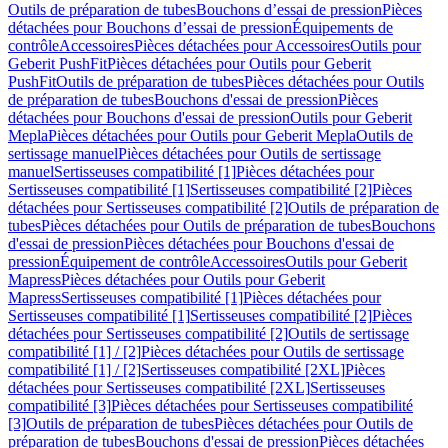
Outils de préparation de tubes
Bouchons d’essai de pression
Pièces
détachées pour Bouchons d’essai de pression
Équipements de
contrôle
Accessoires
Pièces détachées pour Accessoires
Outils pour
Geberit PushFit
Pièces détachées pour Outils pour Geberit
PushFit
Outils de préparation de tubes
Pièces détachées pour Outils
de préparation de tubes
Bouchons d'essai de pression
Pièces
détachées pour Bouchons d'essai de pression
Outils pour Geberit
Mepla
Pièces détachées pour Outils pour Geberit Mepla
Outils de
sertissage manuel
Pièces détachées pour Outils de sertissage
manuel
Sertisseuses compatibilité [1]
Pièces détachées pour
Sertisseuses compatibilité [1]
Sertisseuses compatibilité [2]
Pièces
détachées pour Sertisseuses compatibilité [2]
Outils de préparation de
tubes
Pièces détachées pour Outils de préparation de tubes
Bouchons
d'essai de pression
Pièces détachées pour Bouchons d'essai de
pression
Équipement de contrôle
Accessoires
Outils pour Geberit
Mapress
Pièces détachées pour Outils pour Geberit
Mapress
Sertisseuses compatibilité [1]
Pièces détachées pour
Sertisseuses compatibilité [1]
Sertisseuses compatibilité [2]
Pièces
détachées pour Sertisseuses compatibilité [2]
Outils de sertissage
compatibilité [1] / [2]
Pièces détachées pour Outils de sertissage
compatibilité [1] / [2]
Sertisseuses compatibilité [2XL]
Pièces
détachées pour Sertisseuses compatibilité [2XL]
Sertisseuses
compatibilité [3]
Pièces détachées pour Sertisseuses compatibilité
[3]
Outils de préparation de tubes
Pièces détachées pour Outils de
préparation de tubes
Bouchons d'essai de pression
Pièces détachées