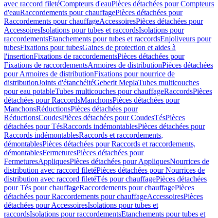
avec raccord fileté
Compteurs d'eau
Pièces détachées pour Compteurs
d'eau
Raccordements pour chauffage
Pièces détachées pour
Raccordements pour chauffage
Accessoires
Pièces détachées pour
Accessoires
Isolations pour tubes et raccords
Isolations pour
raccordements
Etanchements pour tubes et raccords
Enjoliveurs pour
tubes
Fixations pour tubes
Gaines de protection et aides à
l'insertion
Fixations de raccordements
Pièces détachées pour
Fixations de raccordements
Armoires de distribution
Pièces détachées
pour Armoires de distribution
Fixations pour nourrice de
distribution
Joints d'étanchéité
Geberit Mepla
Tubes multicouches
pour eau potable
Tubes multicouches pour chauffage
Raccords
Pièces
détachées pour Raccords
Manchons
Pièces détachées pour
Manchons
Réductions
Pièces détachées pour
Réductions
Coudes
Pièces détachées pour Coudes
Tés
Pièces
détachées pour Tés
Raccords indémontables
Pièces détachées pour
Raccords indémontables
Raccords et raccordements,
démontables
Pièces détachées pour Raccords et raccordements,
démontables
Fermetures
Pièces détachées pour
Fermetures
Appliques
Pièces détachées pour Appliques
Nourrices de
distribution avec raccord fileté
Pièces détachées pour Nourrices de
distribution avec raccord fileté
Tés pour chauffage
Pièces détachées
pour Tés pour chauffage
Raccordements pour chauffage
Pièces
détachées pour Raccordements pour chauffage
Accessoires
Pièces
détachées pour Accessoires
Isolations pour tubes et
raccords
Isolations pour raccordements
Etanchements pour tubes et