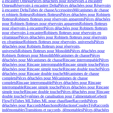
à encastrer Omega
Pièces détachées pour Réservoirs à encastrer
Omega
Réservoirs à encastrer Delta
Pièces détachées pour Réservoirs
à encastrer Delta
Tubes de chasse
Accessoires
Mécanismes de chasse
et robinets flotteurs
Robinets flotteurs
Pièces détachées pour Robinets
flotteurs
Robinets flotteurs pour réservoirs apparents
Pièces détachées
pour Robinets flotteurs pour réservoirs apparents
Robinets flotteurs
pour réservoirs à encastrer
Pièces détachées pour Robinets flotteurs
pour réservoirs à encastrer
Robinets flotteurs pour réservoirs en
céramique
Pièces détachées pour Robinets flotteurs pour réservoirs
en céramique
Robinets flotteurs pour réservoirs, universels
Pièces
détachées pour Robinets flotteurs pour réservoirs,
universels
Robinets flotteurs pour Monolith
Pièces détachées pour
Robinets flotteurs pour Monolith
Mécanismes de chasse
Pièces
détachées pour Mécanismes de chasse
Rinçage interrompable
Pièces
détachées pour Rinçage interrompable
Rinçage simple touche
Pièces
détachées pour Rinçage simple touche
Rinçage double touche
Pièces
détachées pour Rinçage double touche
Mécanismes de chasse
complets
Pièces détachées pour Mécanismes de chasse
complets
Rinçage interrompable
Pièces détachées pour Rinçage
interrompable
Rinçage simple touche
Pièces détachées pour Rinçage
simple touche
Rinçage double touche
Pièces détachées pour Rinçage
double touche
Systèmes de canalisation pour l’alimentation
Geberit
FlowFit
Tubes ML
Tubes ML pour chauffage
Raccords
Pièces
détachées pour Raccords
Manchons
Réductions
Coudes
Tés
Raccords
indémontables
Transitions et raccords, démontables
Pièces détachées