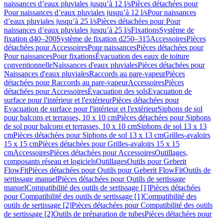
naissances d’eaux pluviales jusqu’à 12 l/s
Pièces détachées pour
Pour naissances d’eaux pluviales jusqu’à 12 l/s
Pour naissances
d’eaux pluviales jusqu’à 25 l/s
Pièces détachées pour Pour
naissances d’eaux pluviales jusqu’à 25 l/s
Fixations
Système de
fixation d40–200
Système de fixation d250–315
Accessoires
Pièces
détachées pour Accessoires
Pour naissances
Pièces détachées pour
Pour naissances
Pour fixations
Évacuation des eaux de toiture
conventionnelle
Naissances d'eaux pluviales
Pièces détachées pour
Naissances d'eaux pluviales
Raccords au pare-vapeur
Pièces
détachées pour Raccords au pare-vapeur
Accessoires
Pièces
détachées pour Accessoires
Évacuation des sols
Evacuation de
surface pour l'intérieur et l'extérieur
Pièces détachées pour
Evacuation de surface pour l'intérieur et l'extérieur
Siphons de sol
pour balcons et terrasses, 10 x 10 cm
Pièces détachées pour Siphons
de sol pour balcons et terrasses, 10 x 10 cm
Siphons de sol 13 x 13
cm
Pièces détachées pour Siphons de sol 13 x 13 cm
Grilles-avaloirs
15 x 15 cm
Pièces détachées pour Grilles-avaloirs 15 x 15
cm
Accessoires
Pièces détachées pour Accessoires
Outillages,
composants réseau et logiciels
Outillages
Outils pour Geberit
FlowFit
Pièces détachées pour Outils pour Geberit FlowFit
Outils de
sertissage manuel
Pièces détachées pour Outils de sertissage
manuel
Compatibilité des outils de sertissage [1]
Pièces détachées
pour Compatibilité des outils de sertissage [1]
Compatibilité des
outils de sertissage [2]
Pièces détachées pour Compatibilité des outils
de sertissage [2]
Outils de préparation de tubes
Pièces détachées pour