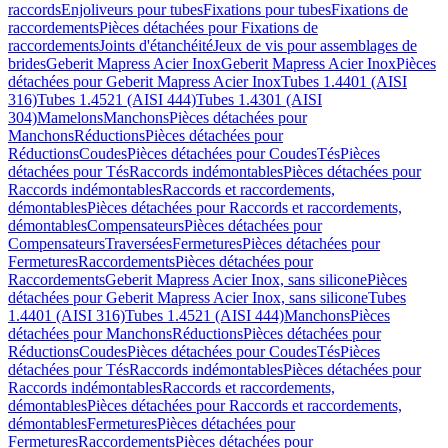
raccords
Enjoliveurs pour tubes
Fixations pour tubes
Fixations de
raccordements
Pièces détachées pour Fixations de
raccordements
Joints d'étanchéité
Jeux de vis pour assemblages de
brides
Geberit Mapress Acier Inox
Geberit Mapress Acier Inox
Pièces
détachées pour Geberit Mapress Acier Inox
Tubes 1.4401 (AISI
316)
Tubes 1.4521 (AISI 444)
Tubes 1.4301 (AISI
304)
Mamelons
Manchons
Pièces détachées pour
Manchons
Réductions
Pièces détachées pour
Réductions
Coudes
Pièces détachées pour Coudes
Tés
Pièces
détachées pour Tés
Raccords indémontables
Pièces détachées pour
Raccords indémontables
Raccords et raccordements,
démontables
Pièces détachées pour Raccords et raccordements,
démontables
Compensateurs
Pièces détachées pour
Compensateurs
Traversées
Fermetures
Pièces détachées pour
Fermetures
Raccordements
Pièces détachées pour
Raccordements
Geberit Mapress Acier Inox, sans silicone
Pièces
détachées pour Geberit Mapress Acier Inox, sans silicone
Tubes
1.4401 (AISI 316)
Tubes 1.4521 (AISI 444)
Manchons
Pièces
détachées pour Manchons
Réductions
Pièces détachées pour
Réductions
Coudes
Pièces détachées pour Coudes
Tés
Pièces
détachées pour Tés
Raccords indémontables
Pièces détachées pour
Raccords indémontables
Raccords et raccordements,
démontables
Pièces détachées pour Raccords et raccordements,
démontables
Fermetures
Pièces détachées pour
Fermetures
Raccordements
Pièces détachées pour