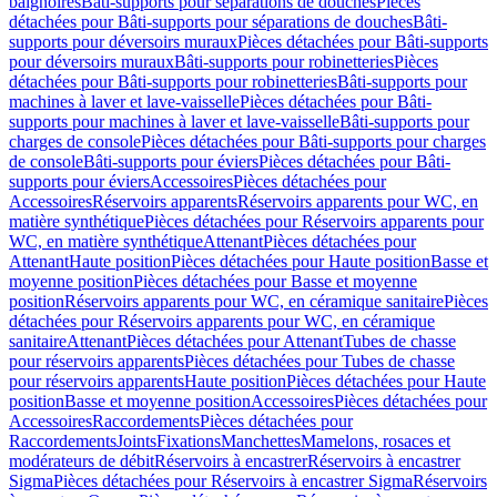
baignoires
Bâti-supports pour séparations de douches
Pièces
détachées pour Bâti-supports pour séparations de douches
Bâti-
supports pour déversoirs muraux
Pièces détachées pour Bâti-supports
pour déversoirs muraux
Bâti-supports pour robinetteries
Pièces
détachées pour Bâti-supports pour robinetteries
Bâti-supports pour
machines à laver et lave-vaisselle
Pièces détachées pour Bâti-
supports pour machines à laver et lave-vaisselle
Bâti-supports pour
charges de console
Pièces détachées pour Bâti-supports pour charges
de console
Bâti-supports pour éviers
Pièces détachées pour Bâti-
supports pour éviers
Accessoires
Pièces détachées pour
Accessoires
Réservoirs apparents
Réservoirs apparents pour WC, en
matière synthétique
Pièces détachées pour Réservoirs apparents pour
WC, en matière synthétique
Attenant
Pièces détachées pour
Attenant
Haute position
Pièces détachées pour Haute position
Basse et
moyenne position
Pièces détachées pour Basse et moyenne
position
Réservoirs apparents pour WC, en céramique sanitaire
Pièces
détachées pour Réservoirs apparents pour WC, en céramique
sanitaire
Attenant
Pièces détachées pour Attenant
Tubes de chasse
pour réservoirs apparents
Pièces détachées pour Tubes de chasse
pour réservoirs apparents
Haute position
Pièces détachées pour Haute
position
Basse et moyenne position
Accessoires
Pièces détachées pour
Accessoires
Raccordements
Pièces détachées pour
Raccordements
Joints
Fixations
Manchettes
Mamelons, rosaces et
modérateurs de débit
Réservoirs à encastrer
Réservoirs à encastrer
Sigma
Pièces détachées pour Réservoirs à encastrer Sigma
Réservoirs