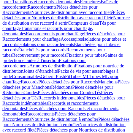
pour Transitions et raccords, démontables
Fermetures
Boîtes de
raccordement
Raccordements
Pièces détachées pour
Raccordements
Nourrices de distribution avec raccord fileté
Pièces
détachées pour Nourrices de distribution avec raccord fileté
Nourrice
de distribution avec raccord à sertir
Compteurs d'eau
Tés pour
chauffage
Transitions et raccords pour chauffage,
démontables
Raccordements pour chauffage
Pièces détachées pour
Raccordements pour chauffage
Accessoires
Isolations pour tubes et
raccords
Isolations pour raccordements
Étanchéités pour tubes et
raccords
Étanchéités pour raccords
Recouvrements pour
tubes
Recouvrement pour raccords
Fixations pour tubes
Gaines de
protection et aides à l'insertion
Fixations pour
raccordements
Armoires de distribution
Fixations pour nourrice de
distribution
Joints d’étanchéité
Packs de vis pour assemblages à
bride
Consommables
Geberit PushFit
Tubes ML
Tubes ML pour
chauffage
Raccords
Pièces détachées pour Raccords
Manchons
Pièces
détachées pour Manchons
Réductions
Pièces détachées pour
Réductions
Coudes
Pièces détachées pour Coudes
Tés
Pièces
détachées pour Tés
Raccords indémontables
Pièces détachées pour
Raccords indémontables
Raccords et raccordements,
démontables
Pièces détachées pour Raccords et raccordements,
démontables
Raccordements
Pièces détachées pour
Raccordements
Nourrices de distribution à emboîter
Pièces détachées
pour Nourrices de distribution à emboîter
Nourrices de distribution
avec raccord fileté
Pièces détachées pour Nourrices de distribution