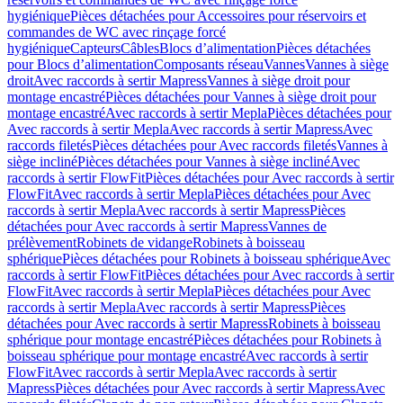
hygiénique
Pièces détachées pour Accessoires pour réservoirs et
commandes de WC avec rinçage forcé
hygiénique
Capteurs
Câbles
Blocs d’alimentation
Pièces détachées
pour Blocs d’alimentation
Composants réseau
Vannes
Vannes à siège
droit
Avec raccords à sertir Mapress
Vannes à siège droit pour
montage encastré
Pièces détachées pour Vannes à siège droit pour
montage encastré
Avec raccords à sertir Mepla
Pièces détachées pour
Avec raccords à sertir Mepla
Avec raccords à sertir Mapress
Avec
raccords filetés
Pièces détachées pour Avec raccords filetés
Vannes à
siège incliné
Pièces détachées pour Vannes à siège incliné
Avec
raccords à sertir FlowFit
Pièces détachées pour Avec raccords à sertir
FlowFit
Avec raccords à sertir Mepla
Pièces détachées pour Avec
raccords à sertir Mepla
Avec raccords à sertir Mapress
Pièces
détachées pour Avec raccords à sertir Mapress
Vannes de
prélèvement
Robinets de vidange
Robinets à boisseau
sphérique
Pièces détachées pour Robinets à boisseau sphérique
Avec
raccords à sertir FlowFit
Pièces détachées pour Avec raccords à sertir
FlowFit
Avec raccords à sertir Mepla
Pièces détachées pour Avec
raccords à sertir Mepla
Avec raccords à sertir Mapress
Pièces
détachées pour Avec raccords à sertir Mapress
Robinets à boisseau
sphérique pour montage encastré
Pièces détachées pour Robinets à
boisseau sphérique pour montage encastré
Avec raccords à sertir
FlowFit
Avec raccords à sertir Mepla
Avec raccords à sertir
Mapress
Pièces détachées pour Avec raccords à sertir Mapress
Avec