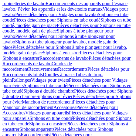
robinetteries de lavabo
Raccordements des appareils pour l’espace
lavabo, l’évier, les appareils et les déversoirs muraux
Vidages pour
lavabo
Pièces détachées pour Vidages pour lavabo
Siphons en tube
coudé
Pièces détachées pour Siphons en tube coudé
Siphons en tube
coudé, modèle gain de place
Pièces détachées pour Siphons en tube
coudé, modèle gain de place
Siphons à tube plongeur pour
lavabo
Pièces détachées pour Siphons à tube plongeur pour
lavabo
Siphons à tube plongeur pour lavabo, modèle gain de
place
Pièces détachées pour Siphons à tube plongeur pour lavabo,
modèle gain de place
Siphons à encastrer
Pièces détachées pour
Siphons à encastrer
Raccordements de lavabo
Pièces détachées pour
Raccordements de lavabo
Coudes de
raccordement
Recouvrements
Raccordements
Pièces détachées pour
Raccordements
Joints
Douilles à braser
Tubes de trop-
plein
Rallonges
Vidages pour éviers
Pièces détachées pour Vidages
pour éviers
Siphons en tube coudé
Pièces détachées pour Siphons en
tube coudé
Siphons à double chambre
Pièces détachées pour Siphons
à double chambre
Siphons pour évier
Pièces détachées pour Siphons
pour évier
Manchon de raccordement
Pièces détachées pour
Manchon de raccordement
Accessoires
Pièces détachées pour
Accessoires
Vidages pour appareils
Pièces détachées pour Vidages
pour appareils
Siphons en tube coudé
Pièces détachées pour Siphons
en tube coudé
Siphons à encastrer
Pièces détachées pour Siphons à
encastrer
Siphons apparents
Pièces détachées pour Siphons
apparents
Raccordements
Pièces détachées pour