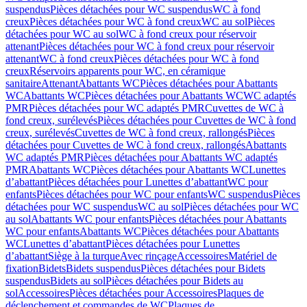
suspendus
Pièces détachées pour WC suspendus
WC à fond
creux
Pièces détachées pour WC à fond creux
WC au sol
Pièces
détachées pour WC au sol
WC à fond creux pour réservoir
attenant
Pièces détachées pour WC à fond creux pour réservoir
attenant
WC à fond creux
Pièces détachées pour WC à fond
creux
Réservoirs apparents pour WC, en céramique
sanitaire
Attenant
Abattants WC
Pièces détachées pour Abattants
WC
Abattants WC
Pièces détachées pour Abattants WC
WC adaptés
PMR
Pièces détachées pour WC adaptés PMR
Cuvettes de WC à
fond creux, surélevés
Pièces détachées pour Cuvettes de WC à fond
creux, surélevés
Cuvettes de WC à fond creux, rallongés
Pièces
détachées pour Cuvettes de WC à fond creux, rallongés
Abattants
WC adaptés PMR
Pièces détachées pour Abattants WC adaptés
PMR
Abattants WC
Pièces détachées pour Abattants WC
Lunettes
d’abattant
Pièces détachées pour Lunettes d’abattant
WC pour
enfants
Pièces détachées pour WC pour enfants
WC suspendus
Pièces
détachées pour WC suspendus
WC au sol
Pièces détachées pour WC
au sol
Abattants WC pour enfants
Pièces détachées pour Abattants
WC pour enfants
Abattants WC
Pièces détachées pour Abattants
WC
Lunettes d’abattant
Pièces détachées pour Lunettes
d’abattant
Siège à la turque
Avec rinçage
Accessoires
Matériel de
fixation
Bidets
Bidets suspendus
Pièces détachées pour Bidets
suspendus
Bidets au sol
Pièces détachées pour Bidets au
sol
Accessoires
Pièces détachées pour Accessoires
Plaques de
déclenchement et commandes de WC
Plaques de