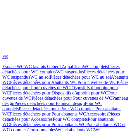
FR
Espace WC
WC lavants Geberit AquaClean
WC complets
Pièces
détachées pour WC complets
WC suspendus
Pièces détachées pour
WC suspendus
WC au sol
Pièces détachées pour WC au sol
Abattants
WC
Pièces détachées pour Abattants WC
Pour cuvettes de WC
Pièces
détachées pour Pour cuvettes de WC
Dispositifs d’appoint pour
WC
Pièces détachées pour Dispositifs d’appoint pour WC
Pour
cuvettes de WC
Pièces détachées pour Pour cuvettes de WC
Panneau
design
Pièces détachées pour Panneau design
Pour WC
complets
Pièces détachées pour Pour WC complets
Pour abattants
WC
Pièces détachées pour Pour abattants WC
Accessoires
Pièces
détachées pour Accessoires
Pour WC complets
Pour abattants
WC
Pièces détachées pour Pour abattants WC
Pour abattants WC et
WC complets
Consommables
WC et abattants WC
WC