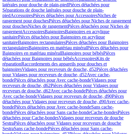
latérales pour douche de plain-pied
Pièces détachées pour
Séparations de douche latérales pour douche de plain-
pied
Accessoires
Pièces détachées pour Accessoires
Niches de
rangement pour douches
Pièces détachées pour Niches de rangement
pour douches
Niches de rangement
Pièces détachées pour Niches de
rangement
Accessoires
Baignoires
Baignoires en acrylique
sanitaire
Pièces détachées pour Baignoires en acrylique
sanitaire
Baignoires rectangulaires
Pièces détachées pour Baignoires
rectangulaires
Baignoires en matériau minéral
Pièces détachées pour
Baignoires en matériau minéral
Baignoires pour bébés
Pièces
détachées pour Baignoires pour bébés
Accessoires
Kits de
réparation
Raccordements des appareils pour douches et
baignoires
Vidages pour receveurs de douche, d52
Pièces détachées
pour Vidages pour receveurs de douche, d52
Avec cache-
bonde
Pièces détachées pour Avec cache-bonde
Vidages pour
receveurs de douche, d62
Pièces détachées pour Vidages pour
receveurs de douche, d62
Avec cache-bonde
Pièces détachées pour
Avec cache-bonde
Vidages pour receveurs de douche, d90
Pièces
détachées pour Vidages pour receveurs de douche, d90
Avec cache-
bonde
Pièces détachées pour Avec cache-bonde
Sans cache-
bonde
Pièces détachées pour Sans cache-bonde
Cache-bondes
Pièces
détachées pour Cache-bondes
Vidages pour receveurs de douche
Sestra
Pièces détachées pour Vidages pour receveurs de douche
Sestra
Sans cache-bonde
Pièces détachées pour Sans cache-
bonde
Vidages pour baignoires, d52
Pièces détachées pour Vidages