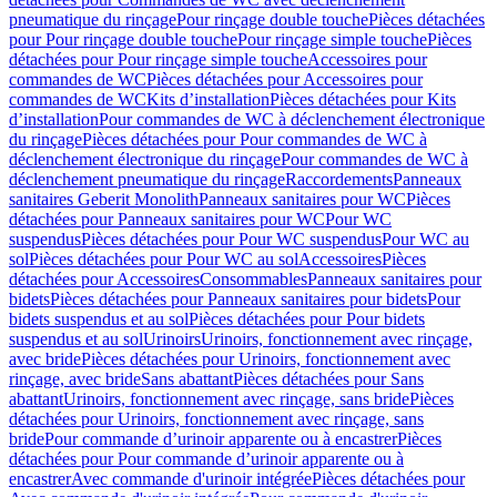
pneumatique du rinçage
Pour rinçage double touche
Pièces détachées
pour Pour rinçage double touche
Pour rinçage simple touche
Pièces
détachées pour Pour rinçage simple touche
Accessoires pour
commandes de WC
Pièces détachées pour Accessoires pour
commandes de WC
Kits d’installation
Pièces détachées pour Kits
d’installation
Pour commandes de WC à déclenchement électronique
du rinçage
Pièces détachées pour Pour commandes de WC à
déclenchement électronique du rinçage
Pour commandes de WC à
déclenchement pneumatique du rinçage
Raccordements
Panneaux
sanitaires Geberit Monolith
Panneaux sanitaires pour WC
Pièces
détachées pour Panneaux sanitaires pour WC
Pour WC
suspendus
Pièces détachées pour Pour WC suspendus
Pour WC au
sol
Pièces détachées pour Pour WC au sol
Accessoires
Pièces
détachées pour Accessoires
Consommables
Panneaux sanitaires pour
bidets
Pièces détachées pour Panneaux sanitaires pour bidets
Pour
bidets suspendus et au sol
Pièces détachées pour Pour bidets
suspendus et au sol
Urinoirs
Urinoirs, fonctionnement avec rinçage,
avec bride
Pièces détachées pour Urinoirs, fonctionnement avec
rinçage, avec bride
Sans abattant
Pièces détachées pour Sans
abattant
Urinoirs, fonctionnement avec rinçage, sans bride
Pièces
détachées pour Urinoirs, fonctionnement avec rinçage, sans
bride
Pour commande d’urinoir apparente ou à encastrer
Pièces
détachées pour Pour commande d’urinoir apparente ou à
encastrer
Avec commande d'urinoir intégrée
Pièces détachées pour