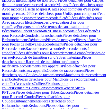
raccords filetés
Clapets de non retour
Pièces détachées pour Clapets
de non retour
Avec raccords à sertir Mapress
Pièces détachées pour
Avec raccords à sertir Mapress
Unités pour compteur d'eau pour
montage encastré
Pièces détachées pour Unités pour compteur d'eau
pour montage encastré
Avec raccords filetés
Pièces détachées pour
Avec raccords filetés
Soupapes d'évacuation d'air pour
chauffage
Purgeurs rapides
Systèmes de canalisation pour
l’évacuation
Geberit Silent-db20
Tubes
Raccords
Pièces détachées
pour Raccords
Coudes
Embranchements
Pièces détachées pour
Embranchements
Réductions
Pièces de nettoyage
Pièces détachées
pour Pièces de nettoyage
Raccordements
Pièces détachées pour
Raccordements
Raccordements à souder
Raccordements à
emboîter
Pièces détachées pour Raccordements à emboîter
Brides de
serrage
Raccords de transition sur d’autres matériaux
Pièces
détachées pour Raccords de transition sur d’autres
matériaux
Raccordements aux appareils
Pièces détachées pour
Raccordements aux appareils
Coudes de raccordement
Pièces
détachées pour Coudes de raccordement
Manchons de raccordement
à emboîter
Pièces détachées pour Manchons de raccordement à
emboîter
Accessoires
Colliers
Fixations pour
colliers
Fermetures
Joints
Consommables
Geberit Silent-
PP
Tubes
Pièces détachées pour Tubes
Raccords
Pièces détachées
pour Raccords
Coudes
Pièces détachées pour
Coudes
Embranchements
Pièces détachées pour
Embranchements
Réductions
Pièces détachées pour