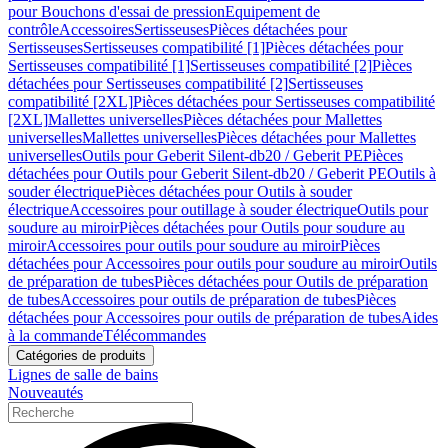
pour Bouchons d'essai de pression
Equipement de
contrôle
Accessoires
Sertisseuses
Pièces détachées pour
Sertisseuses
Sertisseuses compatibilité [1]
Pièces détachées pour
Sertisseuses compatibilité [1]
Sertisseuses compatibilité [2]
Pièces
détachées pour Sertisseuses compatibilité [2]
Sertisseuses
compatibilité [2XL]
Pièces détachées pour Sertisseuses compatibilité
[2XL]
Mallettes universelles
Pièces détachées pour Mallettes
universelles
Mallettes universelles
Pièces détachées pour Mallettes
universelles
Outils pour Geberit Silent-db20 / Geberit PE
Pièces
détachées pour Outils pour Geberit Silent-db20 / Geberit PE
Outils à
souder électrique
Pièces détachées pour Outils à souder
électrique
Accessoires pour outillage à souder électrique
Outils pour
soudure au miroir
Pièces détachées pour Outils pour soudure au
miroir
Accessoires pour outils pour soudure au miroir
Pièces
détachées pour Accessoires pour outils pour soudure au miroir
Outils
de préparation de tubes
Pièces détachées pour Outils de préparation
de tubes
Accessoires pour outils de préparation de tubes
Pièces
détachées pour Accessoires pour outils de préparation de tubes
Aides
à la commande
Télécommandes
Catégories de produits
Lignes de salle de bains
Nouveautés