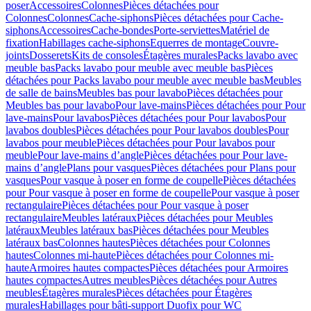
poser
Accessoires
Colonnes
Pièces détachées pour
Colonnes
Colonnes
Cache-siphons
Pièces détachées pour Cache-
siphons
Accessoires
Cache-bondes
Porte-serviettes
Matériel de
fixation
Habillages cache-siphons
Equerres de montage
Couvre-
joints
Dosserets
Kits de consoles
Étagères murales
Packs lavabo avec
meuble bas
Packs lavabo pour meuble avec meuble bas
Pièces
détachées pour Packs lavabo pour meuble avec meuble bas
Meubles
de salle de bains
Meubles bas pour lavabo
Pièces détachées pour
Meubles bas pour lavabo
Pour lave-mains
Pièces détachées pour Pour
lave-mains
Pour lavabos
Pièces détachées pour Pour lavabos
Pour
lavabos doubles
Pièces détachées pour Pour lavabos doubles
Pour
lavabos pour meuble
Pièces détachées pour Pour lavabos pour
meuble
Pour lave-mains d’angle
Pièces détachées pour Pour lave-
mains d’angle
Plans pour vasques
Pièces détachées pour Plans pour
vasques
Pour vasque à poser en forme de coupelle
Pièces détachées
pour Pour vasque à poser en forme de coupelle
Pour vasque à poser
rectangulaire
Pièces détachées pour Pour vasque à poser
rectangulaire
Meubles latéraux
Pièces détachées pour Meubles
latéraux
Meubles latéraux bas
Pièces détachées pour Meubles
latéraux bas
Colonnes hautes
Pièces détachées pour Colonnes
hautes
Colonnes mi-haute
Pièces détachées pour Colonnes mi-
haute
Armoires hautes compactes
Pièces détachées pour Armoires
hautes compactes
Autres meubles
Pièces détachées pour Autres
meubles
Étagères murales
Pièces détachées pour Étagères
murales
Habillages pour bâti-support Duofix pour WC