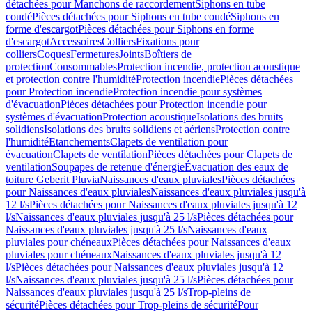
détachées pour Manchons de raccordement
Siphons en tube
coudé
Pièces détachées pour Siphons en tube coudé
Siphons en
forme d'escargot
Pièces détachées pour Siphons en forme
d'escargot
Accessoires
Colliers
Fixations pour
colliers
Coques
Fermetures
Joints
Boîtiers de
protection
Consommables
Protection incendie, protection acoustique
et protection contre l'humidité
Protection incendie
Pièces détachées
pour Protection incendie
Protection incendie pour systèmes
d'évacuation
Pièces détachées pour Protection incendie pour
systèmes d'évacuation
Protection acoustique
Isolations des bruits
solidiens
Isolations des bruits solidiens et aériens
Protection contre
l'humidité
Etanchements
Clapets de ventilation pour
évacuation
Clapets de ventilation
Pièces détachées pour Clapets de
ventilation
Soupapes de retenue d'énergie
Évacuation des eaux de
toiture Geberit Pluvia
Naissances d'eaux pluviales
Pièces détachées
pour Naissances d'eaux pluviales
Naissances d'eaux pluviales jusqu'à
12 l/s
Pièces détachées pour Naissances d'eaux pluviales jusqu'à 12
l/s
Naissances d'eaux pluviales jusqu'à 25 l/s
Pièces détachées pour
Naissances d'eaux pluviales jusqu'à 25 l/s
Naissances d'eaux
pluviales pour chéneaux
Pièces détachées pour Naissances d'eaux
pluviales pour chéneaux
Naissances d'eaux pluviales jusqu'à 12
l/s
Pièces détachées pour Naissances d'eaux pluviales jusqu'à 12
l/s
Naissances d'eaux pluviales jusqu'à 25 l/s
Pièces détachées pour
Naissances d'eaux pluviales jusqu'à 25 l/s
Trop-pleins de
sécurité
Pièces détachées pour Trop-pleins de sécurité
Pour