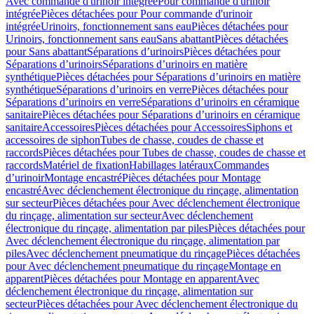
Avec commande d'urinoir intégrée
Pour commande d'urinoir
intégrée
Pièces détachées pour Pour commande d'urinoir
intégrée
Urinoirs, fonctionnement sans eau
Pièces détachées pour
Urinoirs, fonctionnement sans eau
Sans abattant
Pièces détachées
pour Sans abattant
Séparations d’urinoirs
Pièces détachées pour
Séparations d’urinoirs
Séparations d’urinoirs en matière
synthétique
Pièces détachées pour Séparations d’urinoirs en matière
synthétique
Séparations d’urinoirs en verre
Pièces détachées pour
Séparations d’urinoirs en verre
Séparations d’urinoirs en céramique
sanitaire
Pièces détachées pour Séparations d’urinoirs en céramique
sanitaire
Accessoires
Pièces détachées pour Accessoires
Siphons et
accessoires de siphon
Tubes de chasse, coudes de chasse et
raccords
Pièces détachées pour Tubes de chasse, coudes de chasse et
raccords
Matériel de fixation
Habillages latéraux
Commandes
dʼurinoir
Montage encastré
Pièces détachées pour Montage
encastré
Avec déclenchement électronique du rinçage, alimentation
sur secteur
Pièces détachées pour Avec déclenchement électronique
du rinçage, alimentation sur secteur
Avec déclenchement
électronique du rinçage, alimentation par piles
Pièces détachées pour
Avec déclenchement électronique du rinçage, alimentation par
piles
Avec déclenchement pneumatique du rinçage
Pièces détachées
pour Avec déclenchement pneumatique du rinçage
Montage en
apparent
Pièces détachées pour Montage en apparent
Avec
déclenchement électronique du rinçage, alimentation sur
secteur
Pièces détachées pour Avec déclenchement électronique du