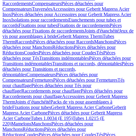
Raccordements
Compensateurs
Pièces détachées pour
Compensateurs
Traversées
Accessoires pour Geberit Mapress Acier
Inox
Pièces détachées pour Accessoires pour Geberit Mapress Acier
Inox
Isolations pour raccordements
Etanchements pour tubes et
raccords
Fixations pour tubes
Fixations de raccordements
Pièces
détachées pour Fixations de raccordements
Joints d'étanchéité
Jeux de
vis pour assemblages à bride
Geberit Mapress Therm
Tubes
Therm
Raccords
Pièces détachées pour Raccords
Manchons
Pièces
détachées pour Manchons
Réductions
Pièces détachées pour
Réductions
Coudes
Pièces détachées pour Coudes
Tés
Pièces
détachées pour Tés
Transitions indémontables
Pièces détachées pour
Transitions indémontables
Transitions et raccords, démontables
Pièces
détachées pour Transitions et raccords,
démontables
Compensateurs
Pièces détachées pour
Compensateurs
Fermetures
Pièces détachées pour Fermetures
Tés
pour chauffage
Pièces détachées pour Tés pour
chauffage
Raccordements pour chauffage
Pièces détachées pour
Raccordements pour chauffage
Accessoires pour Geberit Mapress
Therm
Joints d’étanchéité
Packs de vis pour assemblages à
bride
Fixations pour tubes
Geberit Mapress Acier Carbone
Geberit
Mapress Acier Carbone
Pièces détachées pour Geberit Mapress
Acier Carbone
Tubes 1.0034 (E 195)
Tubes 1.0215 (E
220)
Mamelons
Manchons
Pièces détachées pour
Manchons
Réductions
Pièces détachées pour
Réductions
Coudes
Pièces détachées pour Coudes
Tés
Pièces