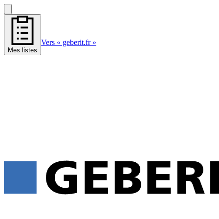
Vers « geberit.fr »
Mes listes