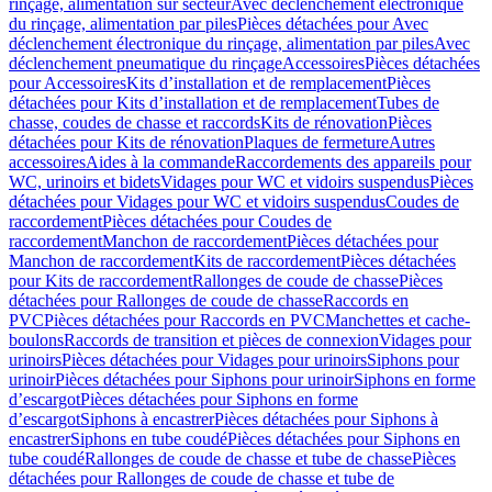
rinçage, alimentation sur secteur
Avec déclenchement électronique
du rinçage, alimentation par piles
Pièces détachées pour Avec
déclenchement électronique du rinçage, alimentation par piles
Avec
déclenchement pneumatique du rinçage
Accessoires
Pièces détachées
pour Accessoires
Kits d’installation et de remplacement
Pièces
détachées pour Kits d’installation et de remplacement
Tubes de
chasse, coudes de chasse et raccords
Kits de rénovation
Pièces
détachées pour Kits de rénovation
Plaques de fermeture
Autres
accessoires
Aides à la commande
Raccordements des appareils pour
WC, urinoirs et bidets
Vidages pour WC et vidoirs suspendus
Pièces
détachées pour Vidages pour WC et vidoirs suspendus
Coudes de
raccordement
Pièces détachées pour Coudes de
raccordement
Manchon de raccordement
Pièces détachées pour
Manchon de raccordement
Kits de raccordement
Pièces détachées
pour Kits de raccordement
Rallonges de coude de chasse
Pièces
détachées pour Rallonges de coude de chasse
Raccords en
PVC
Pièces détachées pour Raccords en PVC
Manchettes et cache-
boulons
Raccords de transition et pièces de connexion
Vidages pour
urinoirs
Pièces détachées pour Vidages pour urinoirs
Siphons pour
urinoir
Pièces détachées pour Siphons pour urinoir
Siphons en forme
d’escargot
Pièces détachées pour Siphons en forme
d’escargot
Siphons à encastrer
Pièces détachées pour Siphons à
encastrer
Siphons en tube coudé
Pièces détachées pour Siphons en
tube coudé
Rallonges de coude de chasse et tube de chasse
Pièces
détachées pour Rallonges de coude de chasse et tube de