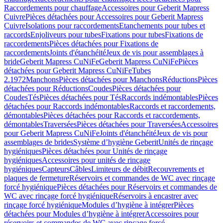
Raccordements pour chauffage
Accessoires pour Geberit Mapress
Cuivre
Pièces détachées pour Accessoires pour Geberit Mapress
Cuivre
Isolations pour raccordements
Etanchements pour tubes et
raccords
Enjoliveurs pour tubes
Fixations pour tubes
Fixations de
raccordements
Pièces détachées pour Fixations de
raccordements
Joints d'étanchéité
Jeux de vis pour assemblages à
bride
Geberit Mapress CuNiFe
Geberit Mapress CuNiFe
Pièces
détachées pour Geberit Mapress CuNiFe
Tubes
2.1972
Manchons
Pièces détachées pour Manchons
Réductions
Pièces
détachées pour Réductions
Coudes
Pièces détachées pour
Coudes
Tés
Pièces détachées pour Tés
Raccords indémontables
Pièces
détachées pour Raccords indémontables
Raccords et raccordements,
démontables
Pièces détachées pour Raccords et raccordements,
démontables
Traversées
Pièces détachées pour Traversées
Accessoires
pour Geberit Mapress CuNiFe
Joints d'étanchéité
Jeux de vis pour
assemblages de brides
Système d’hygiène Geberit
Unités de rinçage
hygiéniques
Pièces détachées pour Unités de rinçage
hygiéniques
Accessoires pour unités de rinçage
hygiéniques
Capteurs
Câbles
Limiteurs de débit
Recouvrements et
plaques de fermeture
Réservoirs et commandes de WC avec rinçage
forcé hygiénique
Pièces détachées pour Réservoirs et commandes de
WC avec rinçage forcé hygiénique
Réservoirs à encastrer avec
rinçage forcé hygiénique
Modules d’hygiène à intégrer
Pièces
détachées pour Modules d’hygiène à intégrer
Accessoires pour
réservoirs et commandes de WC avec rinçage forcé