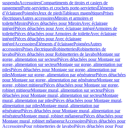
suspendu
Accessoires
Compartiments de tiroirs et casiers de
rangement
Porte-serviettes et crochets porte-serviettes
Éléments
d’éclairage
Poignées
Jeux de pieds
Tableaux magnétiques
Prises
électriques
Autres accessoires
Miroirs et armoires et
toilette
Miroirs
Pièces détachées pour Miroirs
Avec éclairage
intégré
Pièces détachées pour Avec éclairage intégré
Armoires de
toilette
Pièces détachées pour Armoires de toilette
Avec éclairage
intégré
Pièces détachées pour Avec éclairage
intégré
Accessoires
Éléments d’éclairage
Poignées
Autres
accessoires
Prises électriques
Robinetteries
Robinetteries de
lavabo
Pièces détachées pour Robinetteries de lavabo
Montage sur
gorge, alimentation sur secteur
Pièces détachées pour Montage sur
gorge, alimentation sur secteur
Montage sur gorge, alimentation par
piles
Pièces détachées pour Montage sur gorge, alimentation par
piles
Montage sur gorge, alimentation par générateur
Pièces détachées
pour Montage sur gorge, alimentation par générateur
Montage sur
gorge, robinet mitigeur
Pièces détachées pour Montage sur gorge,
robinet mitigeur
Montage mural, alimentation sur secteur
Pièces
détachées pour Montage mural, alimentation sur secteur
Montage
mural, alimentation par piles
Pièces détachées pour Montage mural,
alimentation par piles
Montage mural, alimentation par
générateur
Pièces détachées pour Montage mural, alimentation par
générateur
Montage mural, robinet mélangeur
Pièces détachées pour
Montage mural, robinet mélangeur
Accessoires
Pièces détachées pour
Accessoires
Pour robinetteries de lavabo
Pièces détachées pour Pour