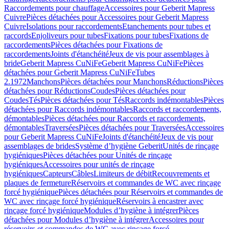
Raccordements pour chauffage
Accessoires pour Geberit Mapress
Cuivre
Pièces détachées pour Accessoires pour Geberit Mapress
Cuivre
Isolations pour raccordements
Etanchements pour tubes et
raccords
Enjoliveurs pour tubes
Fixations pour tubes
Fixations de
raccordements
Pièces détachées pour Fixations de
raccordements
Joints d'étanchéité
Jeux de vis pour assemblages à
bride
Geberit Mapress CuNiFe
Geberit Mapress CuNiFe
Pièces
détachées pour Geberit Mapress CuNiFe
Tubes
2.1972
Manchons
Pièces détachées pour Manchons
Réductions
Pièces
détachées pour Réductions
Coudes
Pièces détachées pour
Coudes
Tés
Pièces détachées pour Tés
Raccords indémontables
Pièces
détachées pour Raccords indémontables
Raccords et raccordements,
démontables
Pièces détachées pour Raccords et raccordements,
démontables
Traversées
Pièces détachées pour Traversées
Accessoires
pour Geberit Mapress CuNiFe
Joints d'étanchéité
Jeux de vis pour
assemblages de brides
Système d’hygiène Geberit
Unités de rinçage
hygiéniques
Pièces détachées pour Unités de rinçage
hygiéniques
Accessoires pour unités de rinçage
hygiéniques
Capteurs
Câbles
Limiteurs de débit
Recouvrements et
plaques de fermeture
Réservoirs et commandes de WC avec rinçage
forcé hygiénique
Pièces détachées pour Réservoirs et commandes de
WC avec rinçage forcé hygiénique
Réservoirs à encastrer avec
rinçage forcé hygiénique
Modules d’hygiène à intégrer
Pièces
détachées pour Modules d’hygiène à intégrer
Accessoires pour
réservoirs et commandes de WC avec rinçage forcé