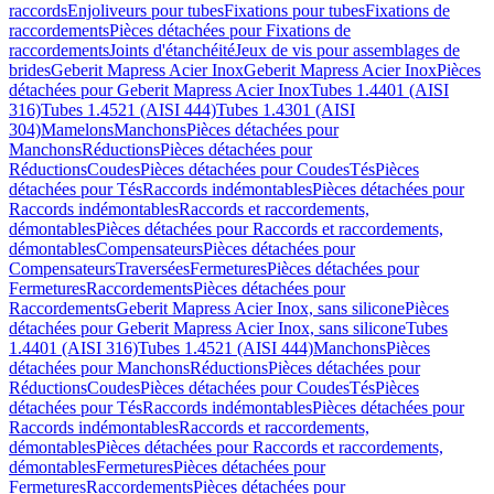
raccords
Enjoliveurs pour tubes
Fixations pour tubes
Fixations de
raccordements
Pièces détachées pour Fixations de
raccordements
Joints d'étanchéité
Jeux de vis pour assemblages de
brides
Geberit Mapress Acier Inox
Geberit Mapress Acier Inox
Pièces
détachées pour Geberit Mapress Acier Inox
Tubes 1.4401 (AISI
316)
Tubes 1.4521 (AISI 444)
Tubes 1.4301 (AISI
304)
Mamelons
Manchons
Pièces détachées pour
Manchons
Réductions
Pièces détachées pour
Réductions
Coudes
Pièces détachées pour Coudes
Tés
Pièces
détachées pour Tés
Raccords indémontables
Pièces détachées pour
Raccords indémontables
Raccords et raccordements,
démontables
Pièces détachées pour Raccords et raccordements,
démontables
Compensateurs
Pièces détachées pour
Compensateurs
Traversées
Fermetures
Pièces détachées pour
Fermetures
Raccordements
Pièces détachées pour
Raccordements
Geberit Mapress Acier Inox, sans silicone
Pièces
détachées pour Geberit Mapress Acier Inox, sans silicone
Tubes
1.4401 (AISI 316)
Tubes 1.4521 (AISI 444)
Manchons
Pièces
détachées pour Manchons
Réductions
Pièces détachées pour
Réductions
Coudes
Pièces détachées pour Coudes
Tés
Pièces
détachées pour Tés
Raccords indémontables
Pièces détachées pour
Raccords indémontables
Raccords et raccordements,
démontables
Pièces détachées pour Raccords et raccordements,
démontables
Fermetures
Pièces détachées pour
Fermetures
Raccordements
Pièces détachées pour