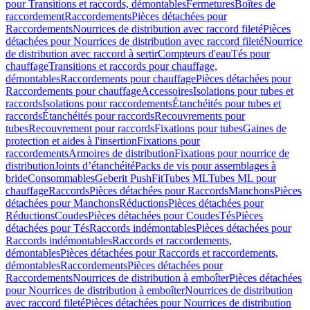
pour Transitions et raccords, démontables
Fermetures
Boîtes de
raccordement
Raccordements
Pièces détachées pour
Raccordements
Nourrices de distribution avec raccord fileté
Pièces
détachées pour Nourrices de distribution avec raccord fileté
Nourrice
de distribution avec raccord à sertir
Compteurs d'eau
Tés pour
chauffage
Transitions et raccords pour chauffage,
démontables
Raccordements pour chauffage
Pièces détachées pour
Raccordements pour chauffage
Accessoires
Isolations pour tubes et
raccords
Isolations pour raccordements
Étanchéités pour tubes et
raccords
Étanchéités pour raccords
Recouvrements pour
tubes
Recouvrement pour raccords
Fixations pour tubes
Gaines de
protection et aides à l'insertion
Fixations pour
raccordements
Armoires de distribution
Fixations pour nourrice de
distribution
Joints d’étanchéité
Packs de vis pour assemblages à
bride
Consommables
Geberit PushFit
Tubes ML
Tubes ML pour
chauffage
Raccords
Pièces détachées pour Raccords
Manchons
Pièces
détachées pour Manchons
Réductions
Pièces détachées pour
Réductions
Coudes
Pièces détachées pour Coudes
Tés
Pièces
détachées pour Tés
Raccords indémontables
Pièces détachées pour
Raccords indémontables
Raccords et raccordements,
démontables
Pièces détachées pour Raccords et raccordements,
démontables
Raccordements
Pièces détachées pour
Raccordements
Nourrices de distribution à emboîter
Pièces détachées
pour Nourrices de distribution à emboîter
Nourrices de distribution
avec raccord fileté
Pièces détachées pour Nourrices de distribution