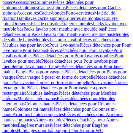
poser
Accessoires
Colonnes
Pièces détachées pour
Colonnes
Colonnes
Cache-siphons
Pièces détachées pour Cache-
siphons
Accessoires
Cache-bondes
Porte-serviettes
Matériel de
fixation
Habillages cache-siphons
Equerres de montage
Couvre-
joints
Dosserets
Kits de consoles
Étagères murales
Packs lavabo avec
meuble bas
Packs lavabo pour meuble avec meuble bas
Pièces
détachées pour Packs lavabo pour meuble avec meuble bas
Meubles
de salle de bains
Meubles bas pour lavabo
Pièces détachées pour
Meubles bas pour lavabo
Pour lave-mains
Pièces détachées pour Pour
lave-mains
Pour lavabos
Pièces détachées pour Pour lavabos
Pour
lavabos doubles
Pièces détachées pour Pour lavabos doubles
Pour
lavabos pour meuble
Pièces détachées pour Pour lavabos pour
meuble
Pour lave-mains d’angle
Pièces détachées pour Pour lave-
mains d’angle
Plans pour vasques
Pièces détachées pour Plans pour
vasques
Pour vasque à poser en forme de coupelle
Pièces détachées
pour Pour vasque à poser en forme de coupelle
Pour vasque à poser
rectangulaire
Pièces détachées pour Pour vasque à poser
rectangulaire
Meubles latéraux
Pièces détachées pour Meubles
latéraux
Meubles latéraux bas
Pièces détachées pour Meubles
latéraux bas
Colonnes hautes
Pièces détachées pour Colonnes
hautes
Colonnes mi-haute
Pièces détachées pour Colonnes mi-
haute
Armoires hautes compactes
Pièces détachées pour Armoires
hautes compactes
Autres meubles
Pièces détachées pour Autres
meubles
Étagères murales
Pièces détachées pour Étagères
murales
Habillages pour bâti-support Duofix pour WC