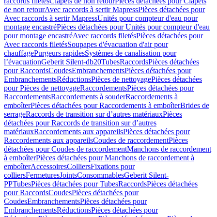
raccords filetés
Clapets de non retour
Pièces détachées pour Clapets
de non retour
Avec raccords à sertir Mapress
Pièces détachées pour
Avec raccords à sertir Mapress
Unités pour compteur d'eau pour
montage encastré
Pièces détachées pour Unités pour compteur d'eau
pour montage encastré
Avec raccords filetés
Pièces détachées pour
Avec raccords filetés
Soupapes d'évacuation d'air pour
chauffage
Purgeurs rapides
Systèmes de canalisation pour
l’évacuation
Geberit Silent-db20
Tubes
Raccords
Pièces détachées
pour Raccords
Coudes
Embranchements
Pièces détachées pour
Embranchements
Réductions
Pièces de nettoyage
Pièces détachées
pour Pièces de nettoyage
Raccordements
Pièces détachées pour
Raccordements
Raccordements à souder
Raccordements à
emboîter
Pièces détachées pour Raccordements à emboîter
Brides de
serrage
Raccords de transition sur d’autres matériaux
Pièces
détachées pour Raccords de transition sur d’autres
matériaux
Raccordements aux appareils
Pièces détachées pour
Raccordements aux appareils
Coudes de raccordement
Pièces
détachées pour Coudes de raccordement
Manchons de raccordement
à emboîter
Pièces détachées pour Manchons de raccordement à
emboîter
Accessoires
Colliers
Fixations pour
colliers
Fermetures
Joints
Consommables
Geberit Silent-
PP
Tubes
Pièces détachées pour Tubes
Raccords
Pièces détachées
pour Raccords
Coudes
Pièces détachées pour
Coudes
Embranchements
Pièces détachées pour
Embranchements
Réductions
Pièces détachées pour