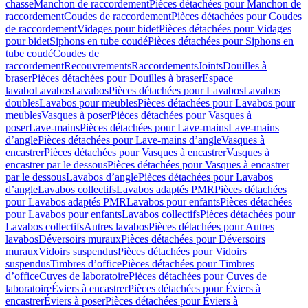
chasse
Manchon de raccordement
Pièces détachées pour Manchon de
raccordement
Coudes de raccordement
Pièces détachées pour Coudes
de raccordement
Vidages pour bidet
Pièces détachées pour Vidages
pour bidet
Siphons en tube coudé
Pièces détachées pour Siphons en
tube coudé
Coudes de
raccordement
Recouvrements
Raccordements
Joints
Douilles à
braser
Pièces détachées pour Douilles à braser
Espace
lavabo
Lavabos
Lavabos
Pièces détachées pour Lavabos
Lavabos
doubles
Lavabos pour meubles
Pièces détachées pour Lavabos pour
meubles
Vasques à poser
Pièces détachées pour Vasques à
poser
Lave-mains
Pièces détachées pour Lave-mains
Lave-mains
d’angle
Pièces détachées pour Lave-mains d’angle
Vasques à
encastrer
Pièces détachées pour Vasques à encastrer
Vasques à
encastrer par le dessous
Pièces détachées pour Vasques à encastrer
par le dessous
Lavabos d’angle
Pièces détachées pour Lavabos
d’angle
Lavabos collectifs
Lavabos adaptés PMR
Pièces détachées
pour Lavabos adaptés PMR
Lavabos pour enfants
Pièces détachées
pour Lavabos pour enfants
Lavabos collectifs
Pièces détachées pour
Lavabos collectifs
Autres lavabos
Pièces détachées pour Autres
lavabos
Déversoirs muraux
Pièces détachées pour Déversoirs
muraux
Vidoirs suspendus
Pièces détachées pour Vidoirs
suspendus
Timbres dʼoffice
Pièces détachées pour Timbres
dʼoffice
Cuves de laboratoire
Pièces détachées pour Cuves de
laboratoire
Éviers à encastrer
Pièces détachées pour Éviers à
encastrer
Éviers à poser
Pièces détachées pour Éviers à