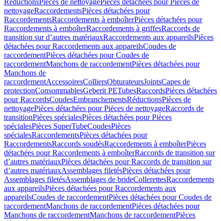
Réductions
Pièces de nettoyage
Pièces détachées pour Pièces de
nettoyage
Raccordements
Pièces détachées pour
Raccordements
Raccordements à emboîter
Pièces détachées pour
Raccordements à emboîter
Raccordements à griffes
Raccords de
transition sur d’autres matériaux
Raccordements aux appareils
Pièces
détachées pour Raccordements aux appareils
Coudes de
raccordement
Pièces détachées pour Coudes de
raccordement
Manchons de raccordement
Pièces détachées pour
Manchons de
raccordement
Accessoires
Colliers
Obturateurs
Joints
Capes de
protection
Consommables
Geberit PE
Tubes
Raccords
Pièces détachées
pour Raccords
Coudes
Embranchements
Réductions
Pièces de
nettoyage
Pièces détachées pour Pièces de nettoyage
Raccords de
transition
Pièces spéciales
Pièces détachées pour Pièces
spéciales
Pièces SuperTube
Coudes
Pièces
spéciales
Raccordements
Pièces détachées pour
Raccordements
Raccords soudés
Raccordements à emboîter
Pièces
détachées pour Raccordements à emboîter
Raccords de transition sur
d’autres matériaux
Pièces détachées pour Raccords de transition sur
d’autres matériaux
Assemblages filetés
Pièces détachées pour
Assemblages filetés
Assemblages de bride
Collerettes
Raccordements
aux appareils
Pièces détachées pour Raccordements aux
appareils
Coudes de raccordement
Pièces détachées pour Coudes de
raccordement
Manchons de raccordement
Pièces détachées pour
Manchons de raccordement
Manchons de raccordement
Pièces