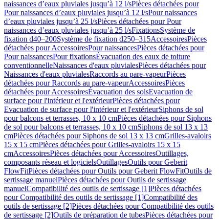
naissances d’eaux pluviales jusqu’à 12 l/s
Pièces détachées pour
Pour naissances d’eaux pluviales jusqu’à 12 l/s
Pour naissances
d’eaux pluviales jusqu’à 25 l/s
Pièces détachées pour Pour
naissances d’eaux pluviales jusqu’à 25 l/s
Fixations
Système de
fixation d40–200
Système de fixation d250–315
Accessoires
Pièces
détachées pour Accessoires
Pour naissances
Pièces détachées pour
Pour naissances
Pour fixations
Évacuation des eaux de toiture
conventionnelle
Naissances d'eaux pluviales
Pièces détachées pour
Naissances d'eaux pluviales
Raccords au pare-vapeur
Pièces
détachées pour Raccords au pare-vapeur
Accessoires
Pièces
détachées pour Accessoires
Évacuation des sols
Evacuation de
surface pour l'intérieur et l'extérieur
Pièces détachées pour
Evacuation de surface pour l'intérieur et l'extérieur
Siphons de sol
pour balcons et terrasses, 10 x 10 cm
Pièces détachées pour Siphons
de sol pour balcons et terrasses, 10 x 10 cm
Siphons de sol 13 x 13
cm
Pièces détachées pour Siphons de sol 13 x 13 cm
Grilles-avaloirs
15 x 15 cm
Pièces détachées pour Grilles-avaloirs 15 x 15
cm
Accessoires
Pièces détachées pour Accessoires
Outillages,
composants réseau et logiciels
Outillages
Outils pour Geberit
FlowFit
Pièces détachées pour Outils pour Geberit FlowFit
Outils de
sertissage manuel
Pièces détachées pour Outils de sertissage
manuel
Compatibilité des outils de sertissage [1]
Pièces détachées
pour Compatibilité des outils de sertissage [1]
Compatibilité des
outils de sertissage [2]
Pièces détachées pour Compatibilité des outils
de sertissage [2]
Outils de préparation de tubes
Pièces détachées pour