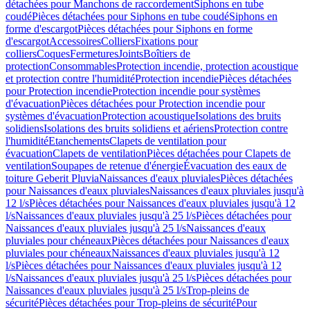
détachées pour Manchons de raccordement
Siphons en tube
coudé
Pièces détachées pour Siphons en tube coudé
Siphons en
forme d'escargot
Pièces détachées pour Siphons en forme
d'escargot
Accessoires
Colliers
Fixations pour
colliers
Coques
Fermetures
Joints
Boîtiers de
protection
Consommables
Protection incendie, protection acoustique
et protection contre l'humidité
Protection incendie
Pièces détachées
pour Protection incendie
Protection incendie pour systèmes
d'évacuation
Pièces détachées pour Protection incendie pour
systèmes d'évacuation
Protection acoustique
Isolations des bruits
solidiens
Isolations des bruits solidiens et aériens
Protection contre
l'humidité
Etanchements
Clapets de ventilation pour
évacuation
Clapets de ventilation
Pièces détachées pour Clapets de
ventilation
Soupapes de retenue d'énergie
Évacuation des eaux de
toiture Geberit Pluvia
Naissances d'eaux pluviales
Pièces détachées
pour Naissances d'eaux pluviales
Naissances d'eaux pluviales jusqu'à
12 l/s
Pièces détachées pour Naissances d'eaux pluviales jusqu'à 12
l/s
Naissances d'eaux pluviales jusqu'à 25 l/s
Pièces détachées pour
Naissances d'eaux pluviales jusqu'à 25 l/s
Naissances d'eaux
pluviales pour chéneaux
Pièces détachées pour Naissances d'eaux
pluviales pour chéneaux
Naissances d'eaux pluviales jusqu'à 12
l/s
Pièces détachées pour Naissances d'eaux pluviales jusqu'à 12
l/s
Naissances d'eaux pluviales jusqu'à 25 l/s
Pièces détachées pour
Naissances d'eaux pluviales jusqu'à 25 l/s
Trop-pleins de
sécurité
Pièces détachées pour Trop-pleins de sécurité
Pour