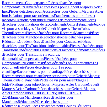
Raccordements
Compensateurs
Pièces détachées pour
Compensateurs
Traversées
Accessoires pour Geberit Mapress Acier
Inox
Pièces détachées pour Accessoires pour Geberit Mapress Acier
Inox
Isolations pour raccordements
Etanchements pour tubes et
raccords
Fixations pour tubes
Fixations de raccordements
Pièces
détachées pour Fixations de raccordements
Joints d'étanchéité
Jeux de
vis pour assemblages à bride
Geberit Mapress Therm
Tubes
Therm
Raccords
Pièces détachées pour Raccords
Manchons
Pièces
détachées pour Manchons
Réductions
Pièces détachées pour
Réductions
Coudes
Pièces détachées pour Coudes
Tés
Pièces
détachées pour Tés
Transitions indémontables
Pièces détachées pour
Transitions indémontables
Transitions et raccords, démontables
Pièces
détachées pour Transitions et raccords,
démontables
Compensateurs
Pièces détachées pour
Compensateurs
Fermetures
Pièces détachées pour Fermetures
Tés
pour chauffage
Pièces détachées pour Tés pour
chauffage
Raccordements pour chauffage
Pièces détachées pour
Raccordements pour chauffage
Accessoires pour Geberit Mapress
Therm
Joints d’étanchéité
Packs de vis pour assemblages à
bride
Fixations pour tubes
Geberit Mapress Acier Carbone
Geberit
Mapress Acier Carbone
Pièces détachées pour Geberit Mapress
Acier Carbone
Tubes 1.0034 (E 195)
Tubes 1.0215 (E
220)
Mamelons
Manchons
Pièces détachées pour
Manchons
Réductions
Pièces détachées pour
Réductions
Coudes
Pièces détachées pour Coudes
Tés
Pièces