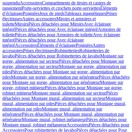
suspendu
Accessoires
Compartiments de tiroirs et casiers de
rangement
Porte-serviettes et crochets porte-serviettes
Éléments
d’éclairage
Poignées
Jeux de pieds
Tableaux magnétiques
Prises
électriques
Autres accessoires
Miroirs et armoires et
toilette
Miroirs
Pièces détachées pour Miroirs
Avec éclairage
intégré
Pièces détachées pour Avec éclairage intégré
Armoires de
toilette
Pièces détachées pour Armoires de toilette
Avec éclairage
intégré
Pièces détachées pour Avec éclairage
intégré
Accessoires
Éléments d’éclairage
Poignées
Autres
accessoires
Prises électriques
Robinetteries
Robinetteries de
lavabo
Pièces détachées pour Robinetteries de lavabo
Montage sur
gorge, alimentation sur secteur
Pièces détachées pour Montage sur
gorge, alimentation sur secteur
Montage sur gorge, alimentation par
piles
Pièces détachées pour Montage sur gorge, alimentation par
piles
Montage sur gorge, alimentation par générateur
Pièces détachées
pour Montage sur gorge, alimentation par générateur
Montage sur
gorge, robinet mitigeur
Pièces détachées pour Montage sur gorge,
robinet mitigeur
Montage mural, alimentation sur secteur
Pièces
détachées pour Montage mural, alimentation sur secteur
Montage
mural, alimentation par piles
Pièces détachées pour Montage mural,
alimentation par piles
Montage mural, alimentation par
générateur
Pièces détachées pour Montage mural, alimentation par
générateur
Montage mural, robinet mélangeur
Pièces détachées pour
Montage mural, robinet mélangeur
Accessoires
Pièces détachées pour
Accessoires
Pour robinetteries de lavabo
Pièces détachées pour Pour