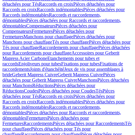
détachées pour Tés
Raccords en croix
Pièces détachées pour
Raccords en croix
Raccords indémontables
Pièces détachées pour
Raccords indémontables
Raccords et raccordements,
démontables
Pièces détachées pour Raccords et raccordements,
démontables
Compensateurs
Pièces détachées pour
Compensateurs
Fermetures
Pièces détachées pour
Fermetures
Manchons pour chauffage
Pièces détachées pour
Manchons pour chauffage
Tés pour chauffage
Pièces détachées pour
Tés pour chauffage
Raccordements pour chauffage
Pièces détachées
pour Raccordements pour chauffage
Accessoires pour Geberit
Mapress Acier Carbone
Etanchements pour tubes et
raccords
Enjoliveurs pour tubes
Fixations pour tubes
Fixations de
raccordements
Joints d'étanchéité
Jeux de vis pour assemblages à
bride
Geberit Mapress Cuivre
Geberit Mapress Cuivre
Pièces
détachées pour Geberit Mapress Cuivre
Manchons
Pièces détachées
pour Manchons
Réductions
Pièces détachées pour
Réductions
Coudes
Pièces détachées pour Coudes
Tés
Pièces
détachées pour Tés
Raccords en croix
Pièces détachées pour
Raccords en croix
Raccords indémontables
Pièces détachées pour
Raccords indémontables
Raccords et raccordements,
démontables
Pièces détachées pour Raccords et raccordements,
démontables
Fermetures
Pièces détachées pour
Fermetures
Raccordements
Pièces détachées pour Raccordements
Tés
pour chauffage
Pièces détachées pour Tés pour
chauffage
Raccordements pour chauffage
Pièces détachées pour