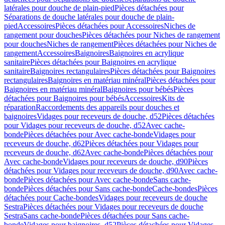
latérales pour douche de plain-pied
Pièces détachées pour
Séparations de douche latérales pour douche de plain-
pied
Accessoires
Pièces détachées pour Accessoires
Niches de
rangement pour douches
Pièces détachées pour Niches de rangement
pour douches
Niches de rangement
Pièces détachées pour Niches de
rangement
Accessoires
Baignoires
Baignoires en acrylique
sanitaire
Pièces détachées pour Baignoires en acrylique
sanitaire
Baignoires rectangulaires
Pièces détachées pour Baignoires
rectangulaires
Baignoires en matériau minéral
Pièces détachées pour
Baignoires en matériau minéral
Baignoires pour bébés
Pièces
détachées pour Baignoires pour bébés
Accessoires
Kits de
réparation
Raccordements des appareils pour douches et
baignoires
Vidages pour receveurs de douche, d52
Pièces détachées
pour Vidages pour receveurs de douche, d52
Avec cache-
bonde
Pièces détachées pour Avec cache-bonde
Vidages pour
receveurs de douche, d62
Pièces détachées pour Vidages pour
receveurs de douche, d62
Avec cache-bonde
Pièces détachées pour
Avec cache-bonde
Vidages pour receveurs de douche, d90
Pièces
détachées pour Vidages pour receveurs de douche, d90
Avec cache-
bonde
Pièces détachées pour Avec cache-bonde
Sans cache-
bonde
Pièces détachées pour Sans cache-bonde
Cache-bondes
Pièces
détachées pour Cache-bondes
Vidages pour receveurs de douche
Sestra
Pièces détachées pour Vidages pour receveurs de douche
Sestra
Sans cache-bonde
Pièces détachées pour Sans cache-
bonde
Vidages pour baignoires, d52
Pièces détachées pour Vidages