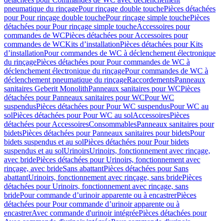
pneumatique du rinçage
Pour rinçage double touche
Pièces détachées
pour Pour rinçage double touche
Pour rinçage simple touche
Pièces
détachées pour Pour rinçage simple touche
Accessoires pour
commandes de WC
Pièces détachées pour Accessoires pour
commandes de WC
Kits d’installation
Pièces détachées pour Kits
d’installation
Pour commandes de WC à déclenchement électronique
du rinçage
Pièces détachées pour Pour commandes de WC à
déclenchement électronique du rinçage
Pour commandes de WC à
déclenchement pneumatique du rinçage
Raccordements
Panneaux
sanitaires Geberit Monolith
Panneaux sanitaires pour WC
Pièces
détachées pour Panneaux sanitaires pour WC
Pour WC
suspendus
Pièces détachées pour Pour WC suspendus
Pour WC au
sol
Pièces détachées pour Pour WC au sol
Accessoires
Pièces
détachées pour Accessoires
Consommables
Panneaux sanitaires pour
bidets
Pièces détachées pour Panneaux sanitaires pour bidets
Pour
bidets suspendus et au sol
Pièces détachées pour Pour bidets
suspendus et au sol
Urinoirs
Urinoirs, fonctionnement avec rinçage,
avec bride
Pièces détachées pour Urinoirs, fonctionnement avec
rinçage, avec bride
Sans abattant
Pièces détachées pour Sans
abattant
Urinoirs, fonctionnement avec rinçage, sans bride
Pièces
détachées pour Urinoirs, fonctionnement avec rinçage, sans
bride
Pour commande d’urinoir apparente ou à encastrer
Pièces
détachées pour Pour commande d’urinoir apparente ou à
encastrer
Avec commande d'urinoir intégrée
Pièces détachées pour