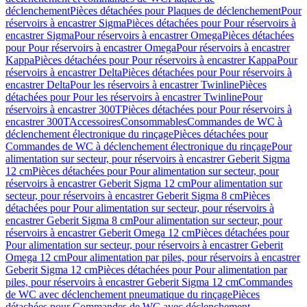
déclenchement
Pièces détachées pour Plaques de déclenchement
Pour
réservoirs à encastrer Sigma
Pièces détachées pour Pour réservoirs à
encastrer Sigma
Pour réservoirs à encastrer Omega
Pièces détachées
pour Pour réservoirs à encastrer Omega
Pour réservoirs à encastrer
Kappa
Pièces détachées pour Pour réservoirs à encastrer Kappa
Pour
réservoirs à encastrer Delta
Pièces détachées pour Pour réservoirs à
encastrer Delta
Pour les réservoirs à encastrer Twinline
Pièces
détachées pour Pour les réservoirs à encastrer Twinline
Pour
réservoirs à encastrer 300T
Pièces détachées pour Pour réservoirs à
encastrer 300T
Accessoires
Consommables
Commandes de WC à
déclenchement électronique du rinçage
Pièces détachées pour
Commandes de WC à déclenchement électronique du rinçage
Pour
alimentation sur secteur, pour réservoirs à encastrer Geberit Sigma
12 cm
Pièces détachées pour Pour alimentation sur secteur, pour
réservoirs à encastrer Geberit Sigma 12 cm
Pour alimentation sur
secteur, pour réservoirs à encastrer Geberit Sigma 8 cm
Pièces
détachées pour Pour alimentation sur secteur, pour réservoirs à
encastrer Geberit Sigma 8 cm
Pour alimentation sur secteur, pour
réservoirs à encastrer Geberit Omega 12 cm
Pièces détachées pour
Pour alimentation sur secteur, pour réservoirs à encastrer Geberit
Omega 12 cm
Pour alimentation par piles, pour réservoirs à encastrer
Geberit Sigma 12 cm
Pièces détachées pour Pour alimentation par
piles, pour réservoirs à encastrer Geberit Sigma 12 cm
Commandes
de WC avec déclenchement pneumatique du rinçage
Pièces
détachées pour Commandes de WC avec déclenchement