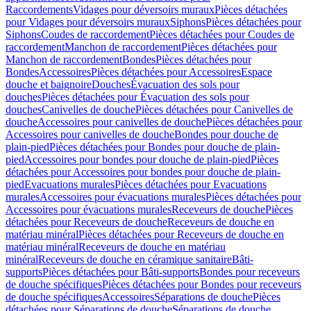
Raccordements
Vidages pour déversoirs muraux
Pièces détachées
pour Vidages pour déversoirs muraux
Siphons
Pièces détachées pour
Siphons
Coudes de raccordement
Pièces détachées pour Coudes de
raccordement
Manchon de raccordement
Pièces détachées pour
Manchon de raccordement
Bondes
Pièces détachées pour
Bondes
Accessoires
Pièces détachées pour Accessoires
Espace
douche et baignoire
Douches
Évacuation des sols pour
douches
Pièces détachées pour Évacuation des sols pour
douches
Canivelles de douche
Pièces détachées pour Canivelles de
douche
Accessoires pour canivelles de douche
Pièces détachées pour
Accessoires pour canivelles de douche
Bondes pour douche de
plain-pied
Pièces détachées pour Bondes pour douche de plain-
pied
Accessoires pour bondes pour douche de plain-pied
Pièces
détachées pour Accessoires pour bondes pour douche de plain-
pied
Evacuations murales
Pièces détachées pour Evacuations
murales
Accessoires pour évacuations murales
Pièces détachées pour
Accessoires pour évacuations murales
Receveurs de douche
Pièces
détachées pour Receveurs de douche
Receveurs de douche en
matériau minéral
Pièces détachées pour Receveurs de douche en
matériau minéral
Receveurs de douche en matériau
minéral
Receveurs de douche en céramique sanitaire
Bâti-
supports
Pièces détachées pour Bâti-supports
Bondes pour receveurs
de douche spécifiques
Pièces détachées pour Bondes pour receveurs
de douche spécifiques
Accessoires
Séparations de douche
Pièces
détachées pour Séparations de douche
Séparations de douche