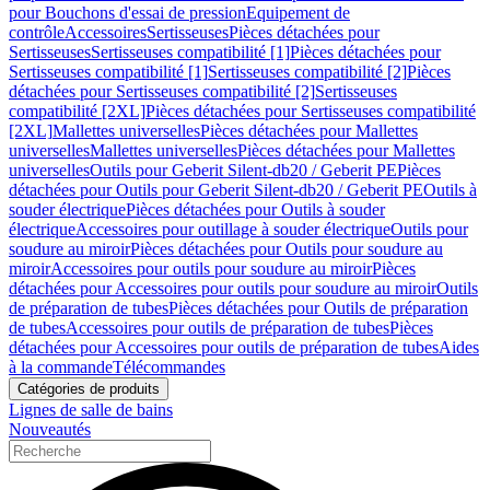
pour Bouchons d'essai de pression
Equipement de
contrôle
Accessoires
Sertisseuses
Pièces détachées pour
Sertisseuses
Sertisseuses compatibilité [1]
Pièces détachées pour
Sertisseuses compatibilité [1]
Sertisseuses compatibilité [2]
Pièces
détachées pour Sertisseuses compatibilité [2]
Sertisseuses
compatibilité [2XL]
Pièces détachées pour Sertisseuses compatibilité
[2XL]
Mallettes universelles
Pièces détachées pour Mallettes
universelles
Mallettes universelles
Pièces détachées pour Mallettes
universelles
Outils pour Geberit Silent-db20 / Geberit PE
Pièces
détachées pour Outils pour Geberit Silent-db20 / Geberit PE
Outils à
souder électrique
Pièces détachées pour Outils à souder
électrique
Accessoires pour outillage à souder électrique
Outils pour
soudure au miroir
Pièces détachées pour Outils pour soudure au
miroir
Accessoires pour outils pour soudure au miroir
Pièces
détachées pour Accessoires pour outils pour soudure au miroir
Outils
de préparation de tubes
Pièces détachées pour Outils de préparation
de tubes
Accessoires pour outils de préparation de tubes
Pièces
détachées pour Accessoires pour outils de préparation de tubes
Aides
à la commande
Télécommandes
Catégories de produits
Lignes de salle de bains
Nouveautés