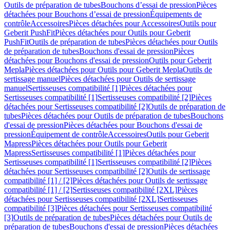
Outils de préparation de tubes
Bouchons d’essai de pression
Pièces
détachées pour Bouchons d’essai de pression
Équipements de
contrôle
Accessoires
Pièces détachées pour Accessoires
Outils pour
Geberit PushFit
Pièces détachées pour Outils pour Geberit
PushFit
Outils de préparation de tubes
Pièces détachées pour Outils
de préparation de tubes
Bouchons d'essai de pression
Pièces
détachées pour Bouchons d'essai de pression
Outils pour Geberit
Mepla
Pièces détachées pour Outils pour Geberit Mepla
Outils de
sertissage manuel
Pièces détachées pour Outils de sertissage
manuel
Sertisseuses compatibilité [1]
Pièces détachées pour
Sertisseuses compatibilité [1]
Sertisseuses compatibilité [2]
Pièces
détachées pour Sertisseuses compatibilité [2]
Outils de préparation de
tubes
Pièces détachées pour Outils de préparation de tubes
Bouchons
d'essai de pression
Pièces détachées pour Bouchons d'essai de
pression
Équipement de contrôle
Accessoires
Outils pour Geberit
Mapress
Pièces détachées pour Outils pour Geberit
Mapress
Sertisseuses compatibilité [1]
Pièces détachées pour
Sertisseuses compatibilité [1]
Sertisseuses compatibilité [2]
Pièces
détachées pour Sertisseuses compatibilité [2]
Outils de sertissage
compatibilité [1] / [2]
Pièces détachées pour Outils de sertissage
compatibilité [1] / [2]
Sertisseuses compatibilité [2XL]
Pièces
détachées pour Sertisseuses compatibilité [2XL]
Sertisseuses
compatibilité [3]
Pièces détachées pour Sertisseuses compatibilité
[3]
Outils de préparation de tubes
Pièces détachées pour Outils de
préparation de tubes
Bouchons d'essai de pression
Pièces détachées