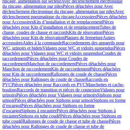
rinçage, alimentation sur secteur
Avec déclenchement électronique
du rinçage, alimentation par piles
Pièces détachées pour Avec
déclenchement électronique du rinçage, alimentation par piles
Avec
déclenchement pneumatique du rinçage
Accessoires
Pièces détachées
pour Accessoires
Kits d’installation et de remplacement
Pièces
détachées pour Kits d’installation et de remplacement
Tubes de
chasse, coudes de chasse et raccords
Kits de rénovation
Pièces
détachées pour Kits de rénovation
Plaques de fermeture
Autres
accessoires
Aides à la commande
Raccordements des appareils pour
WC, urinoirs et bidets
Vidages pour WC et vidoirs suspendus
Pièces
détachées pour Vidages pour WC et vidoirs suspendus
Coudes de
raccordement
Pièces détachées pour Coudes de
raccordement
Manchon de raccordement
Pièces détachées pour
Manchon de raccordement
Kits de raccordement
Pièces détachées
pour Kits de raccordement
Rallonges de coude de chasse
Pièces
détachées pour Rallonges de coude de chasse
Raccords en
PVC
Pièces détachées pour Raccords en PVC
Manchettes et cache-
boulons
Raccords de transition et pièces de connexion
Vidages pour
urinoirs
Pièces détachées pour Vidages pour urinoirs
Siphons pour
urinoir
Pièces détachées pour Siphons pour urinoir
Siphons en forme
d’escargot
Pièces détachées pour Siphons en forme
d’escargot
Siphons à encastrer
Pièces détachées pour Siphons à
encastrer
Siphons en tube coudé
Pièces détachées pour Siphons en
tube coudé
Rallonges de coude de chasse et tube de chasse
Pièces
détachées pour Rallonges de coude de chasse et tube de