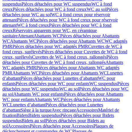
suspendus
Pièces détachées pour WC suspendus
WC à fond
creux
Pièces détachées pour WC à fond creux
WC au sol
Pièces
détachées pour WC au sol
WC à fond creux pour réservoir
attenant
Pièces détachées pour WC à fond creux pour réservoir
attenant
WC à fond creux
Pièces détachées pour WC à fond
creux
Réservoirs apparents pour WC, en céramique
sanitaire
Attenant
Abattants WC
Pièces détachées pour Abattants
WC
Abattants WC
Pièces détachées pour Abattants WC
WC adaptés
PMR
Pièces détachées pour WC adaptés PMR
Cuvettes de WC à
fond creux, surélevés
Pièces détachées pour Cuvettes de WC à fond
creux, surélevés
Cuvettes de WC à fond creux, rallongés
Pièces
détachées pour Cuvettes de WC à fond creux, rallongés
Abattants
WC adaptés PMR
Pièces détachées pour Abattants WC adaptés
PMR
Abattants WC
Pièces détachées pour Abattants WC
Lunettes
d’abattant
Pièces détachées pour Lunettes d’abattant
WC pour
enfants
Pièces détachées pour WC pour enfants
WC suspendus
Pièces
détachées pour WC suspendus
WC au sol
Pièces détachées pour WC
au sol
Abattants WC pour enfants
Pièces détachées pour Abattants
WC pour enfants
Abattants WC
Pièces détachées pour Abattants
WC
Lunettes d’abattant
Pièces détachées pour Lunettes
d’abattant
Siège à la turque
Avec rinçage
Accessoires
Matériel de
fixation
Bidets
Bidets suspendus
Pièces détachées pour Bidets
suspendus
Bidets au sol
Pièces détachées pour Bidets au
sol
Accessoires
Pièces détachées pour Accessoires
Plaques de
déclenchement et commandes de WC
Plaques de