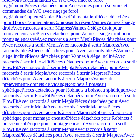
hygiénique
Pièces détachées pour Accessoires pour réservoirs et
commandes de WC avec rinçage forcé
hygiénique
Capteurs
Câbles
Blocs d’alimentation
Pièces détachées
pour Blocs d’alimentation
Composants réseau
Vannes
Vannes à siège
droit
Avec raccords à sertir Mapress
Vannes à siège droit pour
montage encastré
Pièces détachées pour Vannes à siège droit pour
montage encastré
Avec raccords à sertir Mepla
Pièces détachées pour
Avec raccords à sertir Mepla
Avec raccords à sertir Mapress
Avec
raccords filetés
Pièces détachées pour Avec raccords filetés
Vannes à
siège incliné
Pièces détachées pour Vannes à siège incliné
Avec
raccords à sertir FlowFit
Pièces détachées pour Avec raccords à sertir
FlowFit
Avec raccords à sertir Mepla
Pièces détachées pour Avec
raccords à sertir Mepla
Avec raccords à sertir Mapress
Pièces
détachées pour Avec raccords à sertir Mapress
Vannes de
prélèvement
Robinets de vidange
Robinets à boisseau
sphérique
Pièces détachées pour Robinets à boisseau sphérique
Avec
raccords à sertir FlowFit
Pièces détachées pour Avec raccords à sertir
FlowFit
Avec raccords à sertir Mepla
Pièces détachées pour Avec
raccords à sertir Mepla
Avec raccords à sertir Mapress
Pièces
détachées pour Avec raccords à sertir Mapress
Robinets à boisseau
sphérique pour montage encastré
Pièces détachées pour Robinets à
boisseau sphérique pour montage encastré
Avec raccords à sertir
FlowFit
Avec raccords à sertir Mepla
Avec raccords à sertir
Mapress
Pièces détachées pour Avec raccords à sertir Mapress
Avec