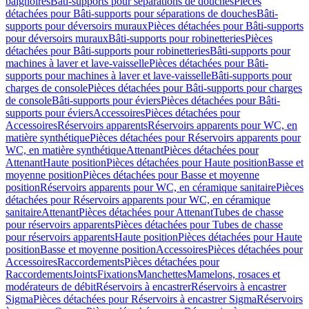
baignoires
Bâti-supports pour séparations de douches
Pièces
détachées pour Bâti-supports pour séparations de douches
Bâti-
supports pour déversoirs muraux
Pièces détachées pour Bâti-supports
pour déversoirs muraux
Bâti-supports pour robinetteries
Pièces
détachées pour Bâti-supports pour robinetteries
Bâti-supports pour
machines à laver et lave-vaisselle
Pièces détachées pour Bâti-
supports pour machines à laver et lave-vaisselle
Bâti-supports pour
charges de console
Pièces détachées pour Bâti-supports pour charges
de console
Bâti-supports pour éviers
Pièces détachées pour Bâti-
supports pour éviers
Accessoires
Pièces détachées pour
Accessoires
Réservoirs apparents
Réservoirs apparents pour WC, en
matière synthétique
Pièces détachées pour Réservoirs apparents pour
WC, en matière synthétique
Attenant
Pièces détachées pour
Attenant
Haute position
Pièces détachées pour Haute position
Basse et
moyenne position
Pièces détachées pour Basse et moyenne
position
Réservoirs apparents pour WC, en céramique sanitaire
Pièces
détachées pour Réservoirs apparents pour WC, en céramique
sanitaire
Attenant
Pièces détachées pour Attenant
Tubes de chasse
pour réservoirs apparents
Pièces détachées pour Tubes de chasse
pour réservoirs apparents
Haute position
Pièces détachées pour Haute
position
Basse et moyenne position
Accessoires
Pièces détachées pour
Accessoires
Raccordements
Pièces détachées pour
Raccordements
Joints
Fixations
Manchettes
Mamelons, rosaces et
modérateurs de débit
Réservoirs à encastrer
Réservoirs à encastrer
Sigma
Pièces détachées pour Réservoirs à encastrer Sigma
Réservoirs