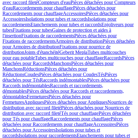
avec raccord fileté
Compteurs d'eau
Pièces détachées pour Compteurs
d'eau
Raccordements pour chauffage
Pièces détachées pour
Raccordements pour chauffage
Accessoires
Pièces détachées pour
Accessoires
Isolations pour tubes et raccords
Isolations pour
raccordements
Etanchements pour tubes et raccords
Enjoliveurs pour
tubes
Fixations pour tubes
Gaines de protection et aides à
l'insertion
Fixations de raccordements
Pièces détachées pour
Fixations de raccordements
Armoires de distribution
Pièces détachées
pour Armoires de distribution
Fixations pour nourrice de
distribution
Joints d'étanchéité
Geberit Mepla
Tubes multicouches
pour eau potable
Tubes multicouches pour chauffage
Raccords
Pièces
détachées pour Raccords
Manchons
Pièces détachées pour
Manchons
Réductions
Pièces détachées pour
Réductions
Coudes
Pièces détachées pour Coudes
Tés
Pièces
détachées pour Tés
Raccords indémontables
Pièces détachées pour
Raccords indémontables
Raccords et raccordements,
démontables
Pièces détachées pour Raccords et raccordements,
démontables
Fermetures
Pièces détachées pour
Fermetures
Appliques
Pièces détachées pour Appliques
Nourrices de
distribution avec raccord fileté
Pièces détachées pour Nourrices de
distribution avec raccord fileté
Tés pour chauffage
Pièces détachées
pour Tés pour chauffage
Raccordements pour chauffage
Pièces
détachées pour Raccordements pour chauffage
Accessoires
Pièces
détachées pour Accessoires
Isolations pour tubes et
raccords
Isolations pour raccordements
Etanchements pour tubes et