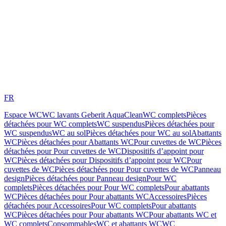
FR
Espace WC
WC lavants Geberit AquaClean
WC complets
Pièces
détachées pour WC complets
WC suspendus
Pièces détachées pour
WC suspendus
WC au sol
Pièces détachées pour WC au sol
Abattants
WC
Pièces détachées pour Abattants WC
Pour cuvettes de WC
Pièces
détachées pour Pour cuvettes de WC
Dispositifs d’appoint pour
WC
Pièces détachées pour Dispositifs d’appoint pour WC
Pour
cuvettes de WC
Pièces détachées pour Pour cuvettes de WC
Panneau
design
Pièces détachées pour Panneau design
Pour WC
complets
Pièces détachées pour Pour WC complets
Pour abattants
WC
Pièces détachées pour Pour abattants WC
Accessoires
Pièces
détachées pour Accessoires
Pour WC complets
Pour abattants
WC
Pièces détachées pour Pour abattants WC
Pour abattants WC et
WC complets
Consommables
WC et abattants WC
WC