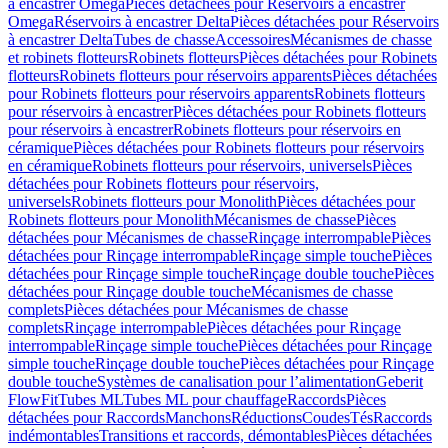
à encastrer Omega
Pièces détachées pour Réservoirs à encastrer
Omega
Réservoirs à encastrer Delta
Pièces détachées pour Réservoirs
à encastrer Delta
Tubes de chasse
Accessoires
Mécanismes de chasse
et robinets flotteurs
Robinets flotteurs
Pièces détachées pour Robinets
flotteurs
Robinets flotteurs pour réservoirs apparents
Pièces détachées
pour Robinets flotteurs pour réservoirs apparents
Robinets flotteurs
pour réservoirs à encastrer
Pièces détachées pour Robinets flotteurs
pour réservoirs à encastrer
Robinets flotteurs pour réservoirs en
céramique
Pièces détachées pour Robinets flotteurs pour réservoirs
en céramique
Robinets flotteurs pour réservoirs, universels
Pièces
détachées pour Robinets flotteurs pour réservoirs,
universels
Robinets flotteurs pour Monolith
Pièces détachées pour
Robinets flotteurs pour Monolith
Mécanismes de chasse
Pièces
détachées pour Mécanismes de chasse
Rinçage interrompable
Pièces
détachées pour Rinçage interrompable
Rinçage simple touche
Pièces
détachées pour Rinçage simple touche
Rinçage double touche
Pièces
détachées pour Rinçage double touche
Mécanismes de chasse
complets
Pièces détachées pour Mécanismes de chasse
complets
Rinçage interrompable
Pièces détachées pour Rinçage
interrompable
Rinçage simple touche
Pièces détachées pour Rinçage
simple touche
Rinçage double touche
Pièces détachées pour Rinçage
double touche
Systèmes de canalisation pour l’alimentation
Geberit
FlowFit
Tubes ML
Tubes ML pour chauffage
Raccords
Pièces
détachées pour Raccords
Manchons
Réductions
Coudes
Tés
Raccords
indémontables
Transitions et raccords, démontables
Pièces détachées