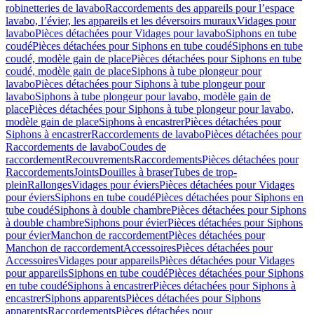
robinetteries de lavabo
Raccordements des appareils pour l’espace
lavabo, l’évier, les appareils et les déversoirs muraux
Vidages pour
lavabo
Pièces détachées pour Vidages pour lavabo
Siphons en tube
coudé
Pièces détachées pour Siphons en tube coudé
Siphons en tube
coudé, modèle gain de place
Pièces détachées pour Siphons en tube
coudé, modèle gain de place
Siphons à tube plongeur pour
lavabo
Pièces détachées pour Siphons à tube plongeur pour
lavabo
Siphons à tube plongeur pour lavabo, modèle gain de
place
Pièces détachées pour Siphons à tube plongeur pour lavabo,
modèle gain de place
Siphons à encastrer
Pièces détachées pour
Siphons à encastrer
Raccordements de lavabo
Pièces détachées pour
Raccordements de lavabo
Coudes de
raccordement
Recouvrements
Raccordements
Pièces détachées pour
Raccordements
Joints
Douilles à braser
Tubes de trop-
plein
Rallonges
Vidages pour éviers
Pièces détachées pour Vidages
pour éviers
Siphons en tube coudé
Pièces détachées pour Siphons en
tube coudé
Siphons à double chambre
Pièces détachées pour Siphons
à double chambre
Siphons pour évier
Pièces détachées pour Siphons
pour évier
Manchon de raccordement
Pièces détachées pour
Manchon de raccordement
Accessoires
Pièces détachées pour
Accessoires
Vidages pour appareils
Pièces détachées pour Vidages
pour appareils
Siphons en tube coudé
Pièces détachées pour Siphons
en tube coudé
Siphons à encastrer
Pièces détachées pour Siphons à
encastrer
Siphons apparents
Pièces détachées pour Siphons
apparents
Raccordements
Pièces détachées pour