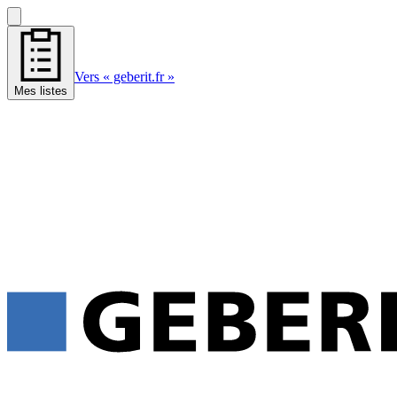
Vers « geberit.fr »
Mes listes