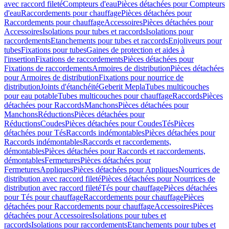
avec raccord fileté
Compteurs d'eau
Pièces détachées pour Compteurs
d'eau
Raccordements pour chauffage
Pièces détachées pour
Raccordements pour chauffage
Accessoires
Pièces détachées pour
Accessoires
Isolations pour tubes et raccords
Isolations pour
raccordements
Etanchements pour tubes et raccords
Enjoliveurs pour
tubes
Fixations pour tubes
Gaines de protection et aides à
l'insertion
Fixations de raccordements
Pièces détachées pour
Fixations de raccordements
Armoires de distribution
Pièces détachées
pour Armoires de distribution
Fixations pour nourrice de
distribution
Joints d'étanchéité
Geberit Mepla
Tubes multicouches
pour eau potable
Tubes multicouches pour chauffage
Raccords
Pièces
détachées pour Raccords
Manchons
Pièces détachées pour
Manchons
Réductions
Pièces détachées pour
Réductions
Coudes
Pièces détachées pour Coudes
Tés
Pièces
détachées pour Tés
Raccords indémontables
Pièces détachées pour
Raccords indémontables
Raccords et raccordements,
démontables
Pièces détachées pour Raccords et raccordements,
démontables
Fermetures
Pièces détachées pour
Fermetures
Appliques
Pièces détachées pour Appliques
Nourrices de
distribution avec raccord fileté
Pièces détachées pour Nourrices de
distribution avec raccord fileté
Tés pour chauffage
Pièces détachées
pour Tés pour chauffage
Raccordements pour chauffage
Pièces
détachées pour Raccordements pour chauffage
Accessoires
Pièces
détachées pour Accessoires
Isolations pour tubes et
raccords
Isolations pour raccordements
Etanchements pour tubes et