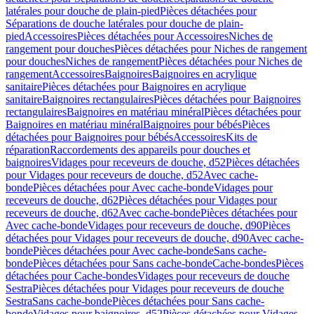
latérales pour douche de plain-pied
Pièces détachées pour
Séparations de douche latérales pour douche de plain-
pied
Accessoires
Pièces détachées pour Accessoires
Niches de
rangement pour douches
Pièces détachées pour Niches de rangement
pour douches
Niches de rangement
Pièces détachées pour Niches de
rangement
Accessoires
Baignoires
Baignoires en acrylique
sanitaire
Pièces détachées pour Baignoires en acrylique
sanitaire
Baignoires rectangulaires
Pièces détachées pour Baignoires
rectangulaires
Baignoires en matériau minéral
Pièces détachées pour
Baignoires en matériau minéral
Baignoires pour bébés
Pièces
détachées pour Baignoires pour bébés
Accessoires
Kits de
réparation
Raccordements des appareils pour douches et
baignoires
Vidages pour receveurs de douche, d52
Pièces détachées
pour Vidages pour receveurs de douche, d52
Avec cache-
bonde
Pièces détachées pour Avec cache-bonde
Vidages pour
receveurs de douche, d62
Pièces détachées pour Vidages pour
receveurs de douche, d62
Avec cache-bonde
Pièces détachées pour
Avec cache-bonde
Vidages pour receveurs de douche, d90
Pièces
détachées pour Vidages pour receveurs de douche, d90
Avec cache-
bonde
Pièces détachées pour Avec cache-bonde
Sans cache-
bonde
Pièces détachées pour Sans cache-bonde
Cache-bondes
Pièces
détachées pour Cache-bondes
Vidages pour receveurs de douche
Sestra
Pièces détachées pour Vidages pour receveurs de douche
Sestra
Sans cache-bonde
Pièces détachées pour Sans cache-
bonde
Vidages pour baignoires, d52
Pièces détachées pour Vidages