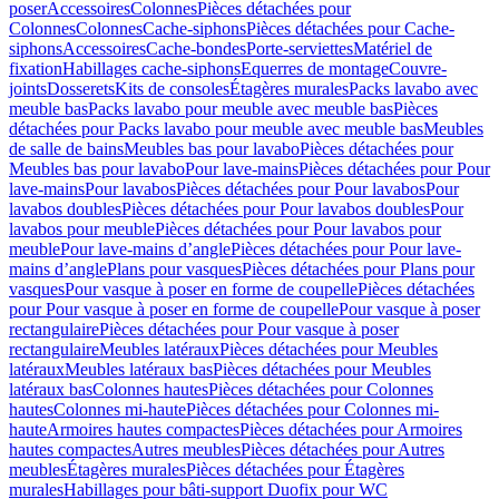
poser
Accessoires
Colonnes
Pièces détachées pour
Colonnes
Colonnes
Cache-siphons
Pièces détachées pour Cache-
siphons
Accessoires
Cache-bondes
Porte-serviettes
Matériel de
fixation
Habillages cache-siphons
Equerres de montage
Couvre-
joints
Dosserets
Kits de consoles
Étagères murales
Packs lavabo avec
meuble bas
Packs lavabo pour meuble avec meuble bas
Pièces
détachées pour Packs lavabo pour meuble avec meuble bas
Meubles
de salle de bains
Meubles bas pour lavabo
Pièces détachées pour
Meubles bas pour lavabo
Pour lave-mains
Pièces détachées pour Pour
lave-mains
Pour lavabos
Pièces détachées pour Pour lavabos
Pour
lavabos doubles
Pièces détachées pour Pour lavabos doubles
Pour
lavabos pour meuble
Pièces détachées pour Pour lavabos pour
meuble
Pour lave-mains d’angle
Pièces détachées pour Pour lave-
mains d’angle
Plans pour vasques
Pièces détachées pour Plans pour
vasques
Pour vasque à poser en forme de coupelle
Pièces détachées
pour Pour vasque à poser en forme de coupelle
Pour vasque à poser
rectangulaire
Pièces détachées pour Pour vasque à poser
rectangulaire
Meubles latéraux
Pièces détachées pour Meubles
latéraux
Meubles latéraux bas
Pièces détachées pour Meubles
latéraux bas
Colonnes hautes
Pièces détachées pour Colonnes
hautes
Colonnes mi-haute
Pièces détachées pour Colonnes mi-
haute
Armoires hautes compactes
Pièces détachées pour Armoires
hautes compactes
Autres meubles
Pièces détachées pour Autres
meubles
Étagères murales
Pièces détachées pour Étagères
murales
Habillages pour bâti-support Duofix pour WC