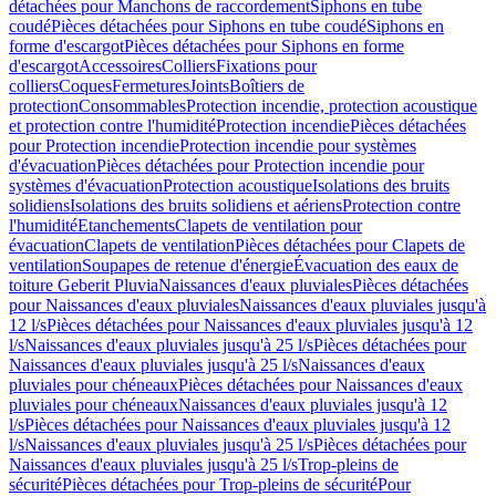
détachées pour Manchons de raccordement
Siphons en tube
coudé
Pièces détachées pour Siphons en tube coudé
Siphons en
forme d'escargot
Pièces détachées pour Siphons en forme
d'escargot
Accessoires
Colliers
Fixations pour
colliers
Coques
Fermetures
Joints
Boîtiers de
protection
Consommables
Protection incendie, protection acoustique
et protection contre l'humidité
Protection incendie
Pièces détachées
pour Protection incendie
Protection incendie pour systèmes
d'évacuation
Pièces détachées pour Protection incendie pour
systèmes d'évacuation
Protection acoustique
Isolations des bruits
solidiens
Isolations des bruits solidiens et aériens
Protection contre
l'humidité
Etanchements
Clapets de ventilation pour
évacuation
Clapets de ventilation
Pièces détachées pour Clapets de
ventilation
Soupapes de retenue d'énergie
Évacuation des eaux de
toiture Geberit Pluvia
Naissances d'eaux pluviales
Pièces détachées
pour Naissances d'eaux pluviales
Naissances d'eaux pluviales jusqu'à
12 l/s
Pièces détachées pour Naissances d'eaux pluviales jusqu'à 12
l/s
Naissances d'eaux pluviales jusqu'à 25 l/s
Pièces détachées pour
Naissances d'eaux pluviales jusqu'à 25 l/s
Naissances d'eaux
pluviales pour chéneaux
Pièces détachées pour Naissances d'eaux
pluviales pour chéneaux
Naissances d'eaux pluviales jusqu'à 12
l/s
Pièces détachées pour Naissances d'eaux pluviales jusqu'à 12
l/s
Naissances d'eaux pluviales jusqu'à 25 l/s
Pièces détachées pour
Naissances d'eaux pluviales jusqu'à 25 l/s
Trop-pleins de
sécurité
Pièces détachées pour Trop-pleins de sécurité
Pour