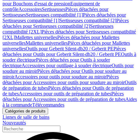
pour Bouchons d'essai de pression
Equipement de
contrôle
Accessoires
Sertisseuses
Pièces détachées pour
Sertisseuses
Sertisseuses compatibilité [1]
Pièces détachées pour
Sertisseuses compatibilité [1]
Sertisseuses compatibilité [2]
Pièces
détachées pour Sertisseuses compatibilité [2]
Sertisseuses
compatibilité [2XL]
Pièces détachées pour Sertisseuses compatibilité
[2XL]
Mallettes universelles
Pièces détachées pour Mallettes
universelles
Mallettes universelles
Pièces détachées pour Mallettes
universelles
Outils pour Geberit Silent-db20 / Geberit PE
Pièces
détachées pour Outils pour Geberit Silent-db20 / Geberit PE
Outils à
souder électrique
Pièces détachées pour Outils à souder
électrique
Accessoires pour outillage à souder électrique
Outils pour
soudure au miroir
Pièces détachées pour Outils pour soudure au
miroir
Accessoires pour outils pour soudure au miroir
Pièces
détachées pour Accessoires pour outils pour soudure au miroir
Outils
de préparation de tubes
Pièces détachées pour Outils de préparation
de tubes
Accessoires pour outils de préparation de tubes
Pièces
détachées pour Accessoires pour outils de préparation de tubes
Aides
à la commande
Télécommandes
Catégories de produits
Lignes de salle de bains
Nouveautés