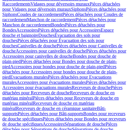
Raccordements
Vidages pour déversoirs muraux
Pièces détachées
pour Vidages pour déversoirs muraux
Siphons
Pièces détachées pour
Siphons
Coudes de raccordement
Pièces détachées pour Coudes de
raccordement
Manchon de raccordement
Pièces détachées pour
Manchon de raccordement
Bondes
Pièces détachées pour
Bondes
Accessoires
Pièces détachées pour Accessoires
Espace
douche et baignoire
Douches
Évacuation des sols pour
douches
Pièces détachées pour Évacuation des sols pour
douches
Canivelles de douche
Pièces détachées pour Canivelles de
douche
Accessoires pour canivelles de douche
Pièces détachées pour
Accessoires pour canivelles de douche
Bondes pour douche de
plain-pied
Pièces détachées pour Bondes pour douche de plain-
pied
Accessoires pour bondes pour douche de plain-pied
Pièces
détachées pour Accessoires pour bondes pour douche de plain-
pied
Evacuations murales
Pièces détachées pour Evacuations
murales
Accessoires pour évacuations murales
Pièces détachées pour
Accessoires pour évacuations murales
Receveurs de douche
Pièces
détachées pour Receveurs de douche
Receveurs de douche en
matériau minéral
Pièces détachées pour Receveurs de douche en
matériau minéral
Receveurs de douche en matériau
minéral
Receveurs de douche en céramique sanitaire
Bâti-
supports
Pièces détachées pour Bâti-supports
Bondes pour receveurs
de douche spécifiques
Pièces détachées pour Bondes pour receveurs
de douche spécifiques
Accessoires
Séparations de douche
Pièces
détachées pour Séparations de douche
Séparations de douche