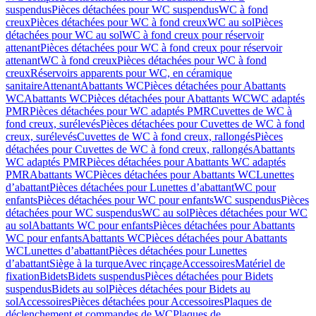
suspendus
Pièces détachées pour WC suspendus
WC à fond
creux
Pièces détachées pour WC à fond creux
WC au sol
Pièces
détachées pour WC au sol
WC à fond creux pour réservoir
attenant
Pièces détachées pour WC à fond creux pour réservoir
attenant
WC à fond creux
Pièces détachées pour WC à fond
creux
Réservoirs apparents pour WC, en céramique
sanitaire
Attenant
Abattants WC
Pièces détachées pour Abattants
WC
Abattants WC
Pièces détachées pour Abattants WC
WC adaptés
PMR
Pièces détachées pour WC adaptés PMR
Cuvettes de WC à
fond creux, surélevés
Pièces détachées pour Cuvettes de WC à fond
creux, surélevés
Cuvettes de WC à fond creux, rallongés
Pièces
détachées pour Cuvettes de WC à fond creux, rallongés
Abattants
WC adaptés PMR
Pièces détachées pour Abattants WC adaptés
PMR
Abattants WC
Pièces détachées pour Abattants WC
Lunettes
d’abattant
Pièces détachées pour Lunettes d’abattant
WC pour
enfants
Pièces détachées pour WC pour enfants
WC suspendus
Pièces
détachées pour WC suspendus
WC au sol
Pièces détachées pour WC
au sol
Abattants WC pour enfants
Pièces détachées pour Abattants
WC pour enfants
Abattants WC
Pièces détachées pour Abattants
WC
Lunettes d’abattant
Pièces détachées pour Lunettes
d’abattant
Siège à la turque
Avec rinçage
Accessoires
Matériel de
fixation
Bidets
Bidets suspendus
Pièces détachées pour Bidets
suspendus
Bidets au sol
Pièces détachées pour Bidets au
sol
Accessoires
Pièces détachées pour Accessoires
Plaques de
déclenchement et commandes de WC
Plaques de