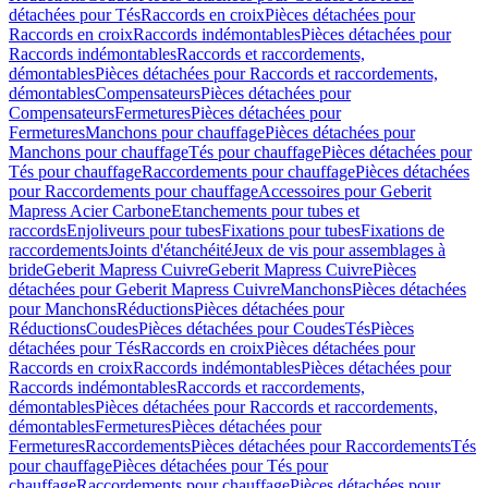
détachées pour Tés
Raccords en croix
Pièces détachées pour
Raccords en croix
Raccords indémontables
Pièces détachées pour
Raccords indémontables
Raccords et raccordements,
démontables
Pièces détachées pour Raccords et raccordements,
démontables
Compensateurs
Pièces détachées pour
Compensateurs
Fermetures
Pièces détachées pour
Fermetures
Manchons pour chauffage
Pièces détachées pour
Manchons pour chauffage
Tés pour chauffage
Pièces détachées pour
Tés pour chauffage
Raccordements pour chauffage
Pièces détachées
pour Raccordements pour chauffage
Accessoires pour Geberit
Mapress Acier Carbone
Etanchements pour tubes et
raccords
Enjoliveurs pour tubes
Fixations pour tubes
Fixations de
raccordements
Joints d'étanchéité
Jeux de vis pour assemblages à
bride
Geberit Mapress Cuivre
Geberit Mapress Cuivre
Pièces
détachées pour Geberit Mapress Cuivre
Manchons
Pièces détachées
pour Manchons
Réductions
Pièces détachées pour
Réductions
Coudes
Pièces détachées pour Coudes
Tés
Pièces
détachées pour Tés
Raccords en croix
Pièces détachées pour
Raccords en croix
Raccords indémontables
Pièces détachées pour
Raccords indémontables
Raccords et raccordements,
démontables
Pièces détachées pour Raccords et raccordements,
démontables
Fermetures
Pièces détachées pour
Fermetures
Raccordements
Pièces détachées pour Raccordements
Tés
pour chauffage
Pièces détachées pour Tés pour
chauffage
Raccordements pour chauffage
Pièces détachées pour