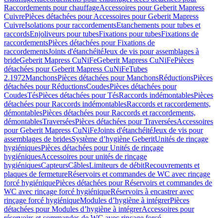
Raccordements pour chauffage
Accessoires pour Geberit Mapress
Cuivre
Pièces détachées pour Accessoires pour Geberit Mapress
Cuivre
Isolations pour raccordements
Etanchements pour tubes et
raccords
Enjoliveurs pour tubes
Fixations pour tubes
Fixations de
raccordements
Pièces détachées pour Fixations de
raccordements
Joints d'étanchéité
Jeux de vis pour assemblages à
bride
Geberit Mapress CuNiFe
Geberit Mapress CuNiFe
Pièces
détachées pour Geberit Mapress CuNiFe
Tubes
2.1972
Manchons
Pièces détachées pour Manchons
Réductions
Pièces
détachées pour Réductions
Coudes
Pièces détachées pour
Coudes
Tés
Pièces détachées pour Tés
Raccords indémontables
Pièces
détachées pour Raccords indémontables
Raccords et raccordements,
démontables
Pièces détachées pour Raccords et raccordements,
démontables
Traversées
Pièces détachées pour Traversées
Accessoires
pour Geberit Mapress CuNiFe
Joints d'étanchéité
Jeux de vis pour
assemblages de brides
Système d’hygiène Geberit
Unités de rinçage
hygiéniques
Pièces détachées pour Unités de rinçage
hygiéniques
Accessoires pour unités de rinçage
hygiéniques
Capteurs
Câbles
Limiteurs de débit
Recouvrements et
plaques de fermeture
Réservoirs et commandes de WC avec rinçage
forcé hygiénique
Pièces détachées pour Réservoirs et commandes de
WC avec rinçage forcé hygiénique
Réservoirs à encastrer avec
rinçage forcé hygiénique
Modules d’hygiène à intégrer
Pièces
détachées pour Modules d’hygiène à intégrer
Accessoires pour
réservoirs et commandes de WC avec rinçage forcé