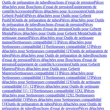
Outils de préparation de tubes
Bouchons d’essai de pression
Pièces
détachées pour Bouchons d’essai de pression
Équipements de
contrôle
Accessoires
Pièces détachées pour Accessoires
Outils pour
Geberit PushFit
Pièces détachées pour Outils pour Geberit
PushFit
Outils de préparation de tubes
Pièces détachées pour Outils
de préparation de tubes
Bouchons d'essai de pression
Pièces
détachées pour Bouchons d'essai de pression
Outils pour Geberit
Mepla
Pièces détachées pour Outils pour Geberit Mepla
Outils de
sertissage manuel
Pièces détachées pour Outils de sertissage
manuel
Sertisseuses compatibilité [1]
Pièces détachées pour
Sertisseuses compatibilité [1]
Sertisseuses compatibilité [2]
Pièces
détachées pour Sertisseuses compatibilité [2]
Outils de préparation de
tubes
Pièces détachées pour Outils de préparation de tubes
Bouchons
d'essai de pression
Pièces détachées pour Bouchons d'essai de
pression
Équipement de contrôle
Accessoires
Outils pour Geberit
Mapress
Pièces détachées pour Outils pour Geberit
Mapress
Sertisseuses compatibilité [1]
Pièces détachées pour
Sertisseuses compatibilité [1]
Sertisseuses compatibilité [2]
Pièces
détachées pour Sertisseuses compatibilité [2]
Outils de sertissage
compatibilité [1] / [2]
Pièces détachées pour Outils de sertissage
compatibilité [1] / [2]
Sertisseuses compatibilité [2XL]
Pièces
détachées pour Sertisseuses compatibilité [2XL]
Sertisseuses
compatibilité [3]
Pièces détachées pour Sertisseuses compatibilité
[3]
Outils de préparation de tubes
Pièces détachées pour Outils de
préparation de tubes
Bouchons d'essai de pression
Pièces détachées