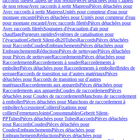
raccords filetés
Clapets de non retour
Pièces détachées pour Clapets
de non retour
Avec raccords à sertir Mapress
Pièces détachées pour
Avec raccords à sertir Mapress
Unités pour compteur d'eau pour
montage encastré
Pièces détachées pour Unités pour compteur d'eau
pour montage encastré
Avec raccords filetés
Pièces détachées pour
Avec raccords filetés
Soupapes d'évacuation d'air pour
chauffage
Purgeurs rapides
Systèmes de canalisation pour
l’évacuation
Geberit Silent-db20
Tubes
Raccords
Pièces détachées
pour Raccords
Coudes
Embranchements
Pièces détachées pour
Embranchements
Réductions
Pièces de nettoyage
Pièces détachées
pour Pièces de nettoyage
Raccordements
Pièces détachées pour
Raccordements
Raccordements à souder
Raccordements à
emboîter
Pièces détachées pour Raccordements à emboîter
Brides de
serrage
Raccords de transition sur d’autres matériaux
Pièces
détachées pour Raccords de transition sur d’autres
matériaux
Raccordements aux appareils
Pièces détachées pour
Raccordements aux appareils
Coudes de raccordement
Pièces
détachées pour Coudes de raccordement
Manchons de raccordement
à emboîter
Pièces détachées pour Manchons de raccordement à
emboîter
Accessoires
Colliers
Fixations pour
colliers
Fermetures
Joints
Consommables
Geberit Silent-
PP
Tubes
Pièces détachées pour Tubes
Raccords
Pièces détachées
pour Raccords
Coudes
Pièces détachées pour
Coudes
Embranchements
Pièces détachées pour
Embranchements
Réductions
Pièces détachées pour