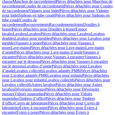
chasse
Manchon de raccordement
Pièces détachées pour Manchon de
raccordement
Coudes de raccordement
Pièces détachées pour Coudes
de raccordement
Vidages pour bidet
Pièces détachées pour Vidages
pour bidet
Siphons en tube coudé
Pièces détachées pour Siphons en
tube coudé
Coudes de
raccordement
Recouvrements
Raccordements
Joints
Douilles à
braser
Pièces détachées pour Douilles à braser
Espace
lavabo
Lavabos
Lavabos
Pièces détachées pour Lavabos
Lavabos
doubles
Lavabos pour meubles
Pièces détachées pour Lavabos pour
meubles
Vasques à poser
Pièces détachées pour Vasques à
poser
Lave-mains
Pièces détachées pour Lave-mains
Lave-mains
d’angle
Pièces détachées pour Lave-mains d’angle
Vasques à
encastrer
Pièces détachées pour Vasques à encastrer
Vasques à
encastrer par le dessous
Pièces détachées pour Vasques à encastrer
par le dessous
Lavabos d’angle
Pièces détachées pour Lavabos
d’angle
Lavabos collectifs
Lavabos adaptés PMR
Pièces détachées
pour Lavabos adaptés PMR
Lavabos pour enfants
Pièces détachées
pour Lavabos pour enfants
Lavabos collectifs
Pièces détachées pour
Lavabos collectifs
Autres lavabos
Pièces détachées pour Autres
lavabos
Déversoirs muraux
Pièces détachées pour Déversoirs
muraux
Vidoirs suspendus
Pièces détachées pour Vidoirs
suspendus
Timbres dʼoffice
Pièces détachées pour Timbres
dʼoffice
Cuves de laboratoire
Pièces détachées pour Cuves de
laboratoire
Éviers à encastrer
Pièces détachées pour Éviers à
encastrer
Éviers à poser
Pièces détachées pour Éviers à