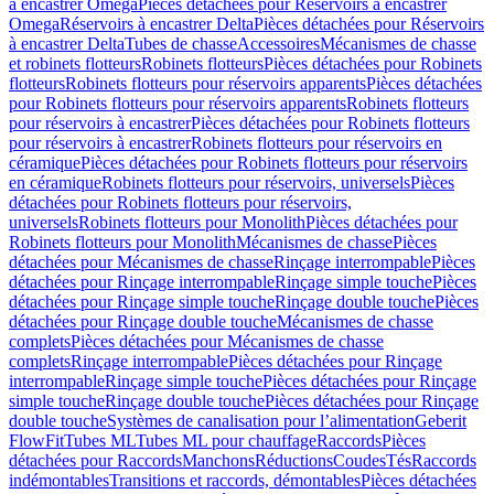
à encastrer Omega
Pièces détachées pour Réservoirs à encastrer
Omega
Réservoirs à encastrer Delta
Pièces détachées pour Réservoirs
à encastrer Delta
Tubes de chasse
Accessoires
Mécanismes de chasse
et robinets flotteurs
Robinets flotteurs
Pièces détachées pour Robinets
flotteurs
Robinets flotteurs pour réservoirs apparents
Pièces détachées
pour Robinets flotteurs pour réservoirs apparents
Robinets flotteurs
pour réservoirs à encastrer
Pièces détachées pour Robinets flotteurs
pour réservoirs à encastrer
Robinets flotteurs pour réservoirs en
céramique
Pièces détachées pour Robinets flotteurs pour réservoirs
en céramique
Robinets flotteurs pour réservoirs, universels
Pièces
détachées pour Robinets flotteurs pour réservoirs,
universels
Robinets flotteurs pour Monolith
Pièces détachées pour
Robinets flotteurs pour Monolith
Mécanismes de chasse
Pièces
détachées pour Mécanismes de chasse
Rinçage interrompable
Pièces
détachées pour Rinçage interrompable
Rinçage simple touche
Pièces
détachées pour Rinçage simple touche
Rinçage double touche
Pièces
détachées pour Rinçage double touche
Mécanismes de chasse
complets
Pièces détachées pour Mécanismes de chasse
complets
Rinçage interrompable
Pièces détachées pour Rinçage
interrompable
Rinçage simple touche
Pièces détachées pour Rinçage
simple touche
Rinçage double touche
Pièces détachées pour Rinçage
double touche
Systèmes de canalisation pour l’alimentation
Geberit
FlowFit
Tubes ML
Tubes ML pour chauffage
Raccords
Pièces
détachées pour Raccords
Manchons
Réductions
Coudes
Tés
Raccords
indémontables
Transitions et raccords, démontables
Pièces détachées