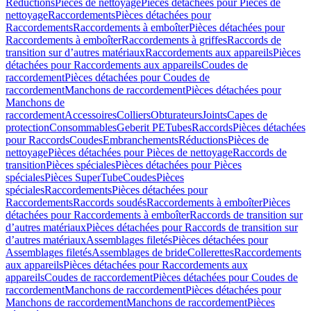
Réductions
Pièces de nettoyage
Pièces détachées pour Pièces de
nettoyage
Raccordements
Pièces détachées pour
Raccordements
Raccordements à emboîter
Pièces détachées pour
Raccordements à emboîter
Raccordements à griffes
Raccords de
transition sur d’autres matériaux
Raccordements aux appareils
Pièces
détachées pour Raccordements aux appareils
Coudes de
raccordement
Pièces détachées pour Coudes de
raccordement
Manchons de raccordement
Pièces détachées pour
Manchons de
raccordement
Accessoires
Colliers
Obturateurs
Joints
Capes de
protection
Consommables
Geberit PE
Tubes
Raccords
Pièces détachées
pour Raccords
Coudes
Embranchements
Réductions
Pièces de
nettoyage
Pièces détachées pour Pièces de nettoyage
Raccords de
transition
Pièces spéciales
Pièces détachées pour Pièces
spéciales
Pièces SuperTube
Coudes
Pièces
spéciales
Raccordements
Pièces détachées pour
Raccordements
Raccords soudés
Raccordements à emboîter
Pièces
détachées pour Raccordements à emboîter
Raccords de transition sur
d’autres matériaux
Pièces détachées pour Raccords de transition sur
d’autres matériaux
Assemblages filetés
Pièces détachées pour
Assemblages filetés
Assemblages de bride
Collerettes
Raccordements
aux appareils
Pièces détachées pour Raccordements aux
appareils
Coudes de raccordement
Pièces détachées pour Coudes de
raccordement
Manchons de raccordement
Pièces détachées pour
Manchons de raccordement
Manchons de raccordement
Pièces