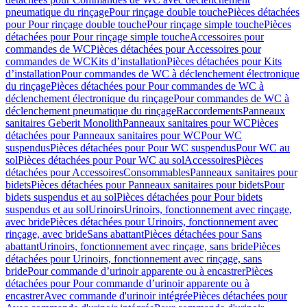
pneumatique du rinçage
Pour rinçage double touche
Pièces détachées
pour Pour rinçage double touche
Pour rinçage simple touche
Pièces
détachées pour Pour rinçage simple touche
Accessoires pour
commandes de WC
Pièces détachées pour Accessoires pour
commandes de WC
Kits d’installation
Pièces détachées pour Kits
d’installation
Pour commandes de WC à déclenchement électronique
du rinçage
Pièces détachées pour Pour commandes de WC à
déclenchement électronique du rinçage
Pour commandes de WC à
déclenchement pneumatique du rinçage
Raccordements
Panneaux
sanitaires Geberit Monolith
Panneaux sanitaires pour WC
Pièces
détachées pour Panneaux sanitaires pour WC
Pour WC
suspendus
Pièces détachées pour Pour WC suspendus
Pour WC au
sol
Pièces détachées pour Pour WC au sol
Accessoires
Pièces
détachées pour Accessoires
Consommables
Panneaux sanitaires pour
bidets
Pièces détachées pour Panneaux sanitaires pour bidets
Pour
bidets suspendus et au sol
Pièces détachées pour Pour bidets
suspendus et au sol
Urinoirs
Urinoirs, fonctionnement avec rinçage,
avec bride
Pièces détachées pour Urinoirs, fonctionnement avec
rinçage, avec bride
Sans abattant
Pièces détachées pour Sans
abattant
Urinoirs, fonctionnement avec rinçage, sans bride
Pièces
détachées pour Urinoirs, fonctionnement avec rinçage, sans
bride
Pour commande d’urinoir apparente ou à encastrer
Pièces
détachées pour Pour commande d’urinoir apparente ou à
encastrer
Avec commande d'urinoir intégrée
Pièces détachées pour