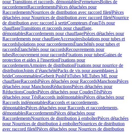
pour Transitions et raccords, démontables
Fermetures
Boîtes de
raccordement
Raccordements
Pièces détachées pour
Raccordements
Nourrices de distribution avec raccord fileté
Pièces
détachées pour Nourrices de distribution avec raccord fileté
Nourrice
de distribution avec raccord à sertir
Compteurs d'eau
Tés pour
chauffage
Transitions et raccords pour chauffage,
démontables
Raccordements pour chauffage
Pièces détachées pour
Raccordements pour chauffage
Accessoires
Isolations pour tubes et
raccords
Isolations pour raccordements
Étanchéités pour tubes et
raccords
Étanchéités pour raccords
Recouvrements pour
tubes
Recouvrement pour raccords
Fixations pour tubes
Gaines de
protection et aides à l'insertion
Fixations pour
raccordements
Armoires de distribution
Fixations pour nourrice de
distribution
Joints d’étanchéité
Packs de vis pour assemblages à
bride
Consommables
Geberit PushFit
Tubes ML
Tubes ML pour
chauffage
Raccords
Pièces détachées pour Raccords
Manchons
Pièces
détachées pour Manchons
Réductions
Pièces détachées pour
Réductions
Coudes
Pièces détachées pour Coudes
Tés
Pièces
détachées pour Tés
Raccords indémontables
Pièces détachées pour
Raccords indémontables
Raccords et raccordements,
démontables
Pièces détachées pour Raccords et raccordements,
démontables
Raccordements
Pièces détachées pour
Raccordements
Nourrices de distribution à emboîter
Pièces détachées
pour Nourrices de distribution à emboîter
Nourrices de distribution
avec raccord fileté
Pièces détachées pour Nourrices de distribution