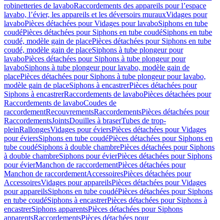
robinetteries de lavabo
Raccordements des appareils pour l’espace
lavabo, l’évier, les appareils et les déversoirs muraux
Vidages pour
lavabo
Pièces détachées pour Vidages pour lavabo
Siphons en tube
coudé
Pièces détachées pour Siphons en tube coudé
Siphons en tube
coudé, modèle gain de place
Pièces détachées pour Siphons en tube
coudé, modèle gain de place
Siphons à tube plongeur pour
lavabo
Pièces détachées pour Siphons à tube plongeur pour
lavabo
Siphons à tube plongeur pour lavabo, modèle gain de
place
Pièces détachées pour Siphons à tube plongeur pour lavabo,
modèle gain de place
Siphons à encastrer
Pièces détachées pour
Siphons à encastrer
Raccordements de lavabo
Pièces détachées pour
Raccordements de lavabo
Coudes de
raccordement
Recouvrements
Raccordements
Pièces détachées pour
Raccordements
Joints
Douilles à braser
Tubes de trop-
plein
Rallonges
Vidages pour éviers
Pièces détachées pour Vidages
pour éviers
Siphons en tube coudé
Pièces détachées pour Siphons en
tube coudé
Siphons à double chambre
Pièces détachées pour Siphons
à double chambre
Siphons pour évier
Pièces détachées pour Siphons
pour évier
Manchon de raccordement
Pièces détachées pour
Manchon de raccordement
Accessoires
Pièces détachées pour
Accessoires
Vidages pour appareils
Pièces détachées pour Vidages
pour appareils
Siphons en tube coudé
Pièces détachées pour Siphons
en tube coudé
Siphons à encastrer
Pièces détachées pour Siphons à
encastrer
Siphons apparents
Pièces détachées pour Siphons
apparents
Raccordements
Pièces détachées pour