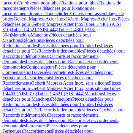
raccords
Enjoliveurs pour tubes
Fixations pour tubes
Fixations de
raccordements
Pièces détachées pour Fixations de
raccordements
Joints d'étanchéité
Jeux de vis pour assemblages de
brides
Geberit Mapress Acier Inox
Geberit Mapress Acier Inox
Pièces
détachées pour Geberit Mapress Acier Inox
Tubes 1.4401 (AISI
316)
Tubes 1.4521 (AISI 444)
Tubes 1.4301 (AISI
304)
Mamelons
Manchons
Pièces détachées pour
Manchons
Réductions
Pièces détachées pour
Réductions
Coudes
Pièces détachées pour Coudes
Tés
Pièces
détachées pour Tés
Raccords indémontables
Pièces détachées pour
Raccords indémontables
Raccords et raccordements,
démontables
Pièces détachées pour Raccords et raccordements,
démontables
Compensateurs
Pièces détachées pour
Compensateurs
Traversées
Fermetures
Pièces détachées pour
Fermetures
Raccordements
Pièces détachées pour
Raccordements
Geberit Mapress Acier Inox, sans silicone
Pièces
détachées pour Geberit Mapress Acier Inox, sans silicone
Tubes
1.4401 (AISI 316)
Tubes 1.4521 (AISI 444)
Manchons
Pièces
détachées pour Manchons
Réductions
Pièces détachées pour
Réductions
Coudes
Pièces détachées pour Coudes
Tés
Pièces
détachées pour Tés
Raccords indémontables
Pièces détachées pour
Raccords indémontables
Raccords et raccordements,
démontables
Pièces détachées pour Raccords et raccordements,
démontables
Fermetures
Pièces détachées pour
Fermetures
Raccordements
Pièces détachées pour