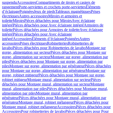
suspendu
Accessoires
Compartiments de tiroirs et casiers de
rangement
Porte-serviettes et crochets porte-serviettes
Éléments
d’éclairage
Poignées
Jeux de pieds
Tableaux magnétiques
Prises
électriques
Autres accessoires
Miroirs et armoires et
toilette
Miroirs
Pièces détachées pour Miroirs
Avec éclairage
intégré
Pièces détachées pour Avec éclairage intégré
Armoires de
toilette
Pièces détachées pour Armoires de toilette
Avec éclairage
intégré
Pièces détachées pour Avec éclairage
intégré
Accessoires
Éléments d’éclairage
Poignées
Autres
accessoires
Prises électriques
Robinetteries
Robinetteries de
lavabo
Pièces détachées pour Robinetteries de lavabo
Montage sur
gorge, alimentation sur secteur
Pièces détachées pour Montage sur
gorge, alimentation sur secteur
Montage sur gorge, alimentation par
piles
Pièces détachées pour Montage sur gorge, alimentation par
piles
Montage sur gorge, alimentation par générateur
Pièces détachées
pour Montage sur gorge, alimentation par générateur
Montage sur
gorge, robinet mitigeur
Pièces détachées pour Montage sur gorge,
robinet mitigeur
Montage mural, alimentation sur secteur
Pièces
détachées pour Montage mural, alimentation sur secteur
Montage
mural, alimentation par piles
Pièces détachées pour Montage mural,
alimentation par piles
Montage mural, alimentation par
générateur
Pièces détachées pour Montage mural, alimentation par
générateur
Montage mural, robinet mélangeur
Pièces détachées pour
Montage mural, robinet mélangeur
Accessoires
Pièces détachées pour
Accessoires
Pour robinetteries de lavabo
Pièces détachées pour Pour