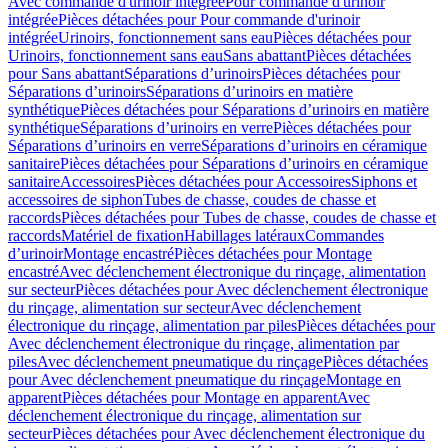
Avec commande d'urinoir intégrée
Pour commande d'urinoir
intégrée
Pièces détachées pour Pour commande d'urinoir
intégrée
Urinoirs, fonctionnement sans eau
Pièces détachées pour
Urinoirs, fonctionnement sans eau
Sans abattant
Pièces détachées
pour Sans abattant
Séparations d’urinoirs
Pièces détachées pour
Séparations d’urinoirs
Séparations d’urinoirs en matière
synthétique
Pièces détachées pour Séparations d’urinoirs en matière
synthétique
Séparations d’urinoirs en verre
Pièces détachées pour
Séparations d’urinoirs en verre
Séparations d’urinoirs en céramique
sanitaire
Pièces détachées pour Séparations d’urinoirs en céramique
sanitaire
Accessoires
Pièces détachées pour Accessoires
Siphons et
accessoires de siphon
Tubes de chasse, coudes de chasse et
raccords
Pièces détachées pour Tubes de chasse, coudes de chasse et
raccords
Matériel de fixation
Habillages latéraux
Commandes
dʼurinoir
Montage encastré
Pièces détachées pour Montage
encastré
Avec déclenchement électronique du rinçage, alimentation
sur secteur
Pièces détachées pour Avec déclenchement électronique
du rinçage, alimentation sur secteur
Avec déclenchement
électronique du rinçage, alimentation par piles
Pièces détachées pour
Avec déclenchement électronique du rinçage, alimentation par
piles
Avec déclenchement pneumatique du rinçage
Pièces détachées
pour Avec déclenchement pneumatique du rinçage
Montage en
apparent
Pièces détachées pour Montage en apparent
Avec
déclenchement électronique du rinçage, alimentation sur
secteur
Pièces détachées pour Avec déclenchement électronique du