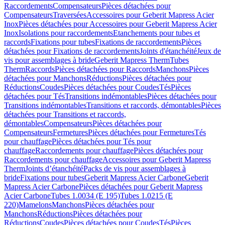
Raccordements
Compensateurs
Pièces détachées pour
Compensateurs
Traversées
Accessoires pour Geberit Mapress Acier
Inox
Pièces détachées pour Accessoires pour Geberit Mapress Acier
Inox
Isolations pour raccordements
Etanchements pour tubes et
raccords
Fixations pour tubes
Fixations de raccordements
Pièces
détachées pour Fixations de raccordements
Joints d'étanchéité
Jeux de
vis pour assemblages à bride
Geberit Mapress Therm
Tubes
Therm
Raccords
Pièces détachées pour Raccords
Manchons
Pièces
détachées pour Manchons
Réductions
Pièces détachées pour
Réductions
Coudes
Pièces détachées pour Coudes
Tés
Pièces
détachées pour Tés
Transitions indémontables
Pièces détachées pour
Transitions indémontables
Transitions et raccords, démontables
Pièces
détachées pour Transitions et raccords,
démontables
Compensateurs
Pièces détachées pour
Compensateurs
Fermetures
Pièces détachées pour Fermetures
Tés
pour chauffage
Pièces détachées pour Tés pour
chauffage
Raccordements pour chauffage
Pièces détachées pour
Raccordements pour chauffage
Accessoires pour Geberit Mapress
Therm
Joints d’étanchéité
Packs de vis pour assemblages à
bride
Fixations pour tubes
Geberit Mapress Acier Carbone
Geberit
Mapress Acier Carbone
Pièces détachées pour Geberit Mapress
Acier Carbone
Tubes 1.0034 (E 195)
Tubes 1.0215 (E
220)
Mamelons
Manchons
Pièces détachées pour
Manchons
Réductions
Pièces détachées pour
Réductions
Coudes
Pièces détachées pour Coudes
Tés
Pièces