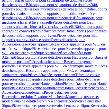
baignoires
Bâti-supports pour séparations de douches
Pièces
détachées pour Bâti-supports pour séparations de douches
Bâti-
supports pour déversoirs muraux
Pièces détachées pour Bâti-supports
pour déversoirs muraux
Bâti-supports pour robinetteries
Pièces
détachées pour Bâti-supports pour robinetteries
Bâti-supports pour
machines à laver et lave-vaisselle
Pièces détachées pour Bâti-
supports pour machines à laver et lave-vaisselle
Bâti-supports pour
charges de console
Pièces détachées pour Bâti-supports pour charges
de console
Bâti-supports pour éviers
Pièces détachées pour Bâti-
supports pour éviers
Accessoires
Pièces détachées pour
Accessoires
Réservoirs apparents
Réservoirs apparents pour WC, en
matière synthétique
Pièces détachées pour Réservoirs apparents pour
WC, en matière synthétique
Attenant
Pièces détachées pour
Attenant
Haute position
Pièces détachées pour Haute position
Basse et
moyenne position
Pièces détachées pour Basse et moyenne
position
Réservoirs apparents pour WC, en céramique sanitaire
Pièces
détachées pour Réservoirs apparents pour WC, en céramique
sanitaire
Attenant
Pièces détachées pour Attenant
Tubes de chasse
pour réservoirs apparents
Pièces détachées pour Tubes de chasse
pour réservoirs apparents
Haute position
Pièces détachées pour Haute
position
Basse et moyenne position
Accessoires
Pièces détachées pour
Accessoires
Raccordements
Pièces détachées pour
Raccordements
Joints
Fixations
Manchettes
Mamelons, rosaces et
modérateurs de débit
Réservoirs à encastrer
Réservoirs à encastrer
Sigma
Pièces détachées pour Réservoirs à encastrer Sigma
Réservoirs