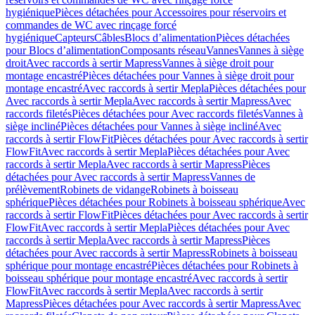
hygiénique
Pièces détachées pour Accessoires pour réservoirs et
commandes de WC avec rinçage forcé
hygiénique
Capteurs
Câbles
Blocs d’alimentation
Pièces détachées
pour Blocs d’alimentation
Composants réseau
Vannes
Vannes à siège
droit
Avec raccords à sertir Mapress
Vannes à siège droit pour
montage encastré
Pièces détachées pour Vannes à siège droit pour
montage encastré
Avec raccords à sertir Mepla
Pièces détachées pour
Avec raccords à sertir Mepla
Avec raccords à sertir Mapress
Avec
raccords filetés
Pièces détachées pour Avec raccords filetés
Vannes à
siège incliné
Pièces détachées pour Vannes à siège incliné
Avec
raccords à sertir FlowFit
Pièces détachées pour Avec raccords à sertir
FlowFit
Avec raccords à sertir Mepla
Pièces détachées pour Avec
raccords à sertir Mepla
Avec raccords à sertir Mapress
Pièces
détachées pour Avec raccords à sertir Mapress
Vannes de
prélèvement
Robinets de vidange
Robinets à boisseau
sphérique
Pièces détachées pour Robinets à boisseau sphérique
Avec
raccords à sertir FlowFit
Pièces détachées pour Avec raccords à sertir
FlowFit
Avec raccords à sertir Mepla
Pièces détachées pour Avec
raccords à sertir Mepla
Avec raccords à sertir Mapress
Pièces
détachées pour Avec raccords à sertir Mapress
Robinets à boisseau
sphérique pour montage encastré
Pièces détachées pour Robinets à
boisseau sphérique pour montage encastré
Avec raccords à sertir
FlowFit
Avec raccords à sertir Mepla
Avec raccords à sertir
Mapress
Pièces détachées pour Avec raccords à sertir Mapress
Avec