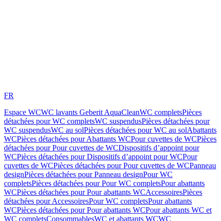
FR
Espace WC
WC lavants Geberit AquaClean
WC complets
Pièces
détachées pour WC complets
WC suspendus
Pièces détachées pour
WC suspendus
WC au sol
Pièces détachées pour WC au sol
Abattants
WC
Pièces détachées pour Abattants WC
Pour cuvettes de WC
Pièces
détachées pour Pour cuvettes de WC
Dispositifs d’appoint pour
WC
Pièces détachées pour Dispositifs d’appoint pour WC
Pour
cuvettes de WC
Pièces détachées pour Pour cuvettes de WC
Panneau
design
Pièces détachées pour Panneau design
Pour WC
complets
Pièces détachées pour Pour WC complets
Pour abattants
WC
Pièces détachées pour Pour abattants WC
Accessoires
Pièces
détachées pour Accessoires
Pour WC complets
Pour abattants
WC
Pièces détachées pour Pour abattants WC
Pour abattants WC et
WC complets
Consommables
WC et abattants WC
WC