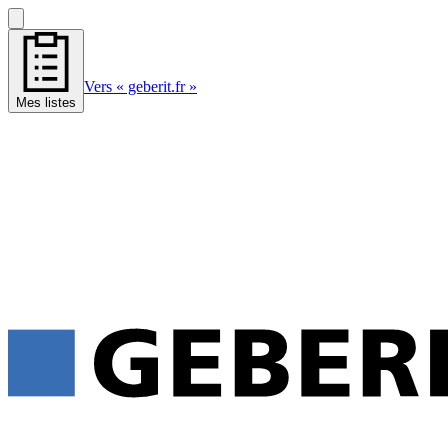
Vers « geberit.fr »
Mes listes