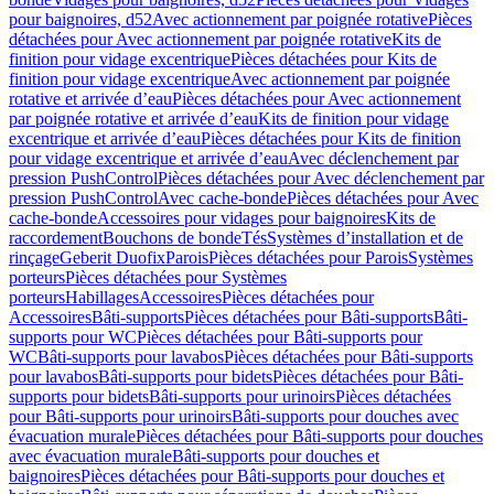
pour baignoires, d52
Avec actionnement par poignée rotative
Pièces
détachées pour Avec actionnement par poignée rotative
Kits de
finition pour vidage excentrique
Pièces détachées pour Kits de
finition pour vidage excentrique
Avec actionnement par poignée
rotative et arrivée d’eau
Pièces détachées pour Avec actionnement
par poignée rotative et arrivée d’eau
Kits de finition pour vidage
excentrique et arrivée d’eau
Pièces détachées pour Kits de finition
pour vidage excentrique et arrivée d’eau
Avec déclenchement par
pression PushControl
Pièces détachées pour Avec déclenchement par
pression PushControl
Avec cache-bonde
Pièces détachées pour Avec
cache-bonde
Accessoires pour vidages pour baignoires
Kits de
raccordement
Bouchons de bonde
Tés
Systèmes d’installation et de
rinçage
Geberit Duofix
Parois
Pièces détachées pour Parois
Systèmes
porteurs
Pièces détachées pour Systèmes
porteurs
Habillages
Accessoires
Pièces détachées pour
Accessoires
Bâti-supports
Pièces détachées pour Bâti-supports
Bâti-
supports pour WC
Pièces détachées pour Bâti-supports pour
WC
Bâti-supports pour lavabos
Pièces détachées pour Bâti-supports
pour lavabos
Bâti-supports pour bidets
Pièces détachées pour Bâti-
supports pour bidets
Bâti-supports pour urinoirs
Pièces détachées
pour Bâti-supports pour urinoirs
Bâti-supports pour douches avec
évacuation murale
Pièces détachées pour Bâti-supports pour douches
avec évacuation murale
Bâti-supports pour douches et
baignoires
Pièces détachées pour Bâti-supports pour douches et