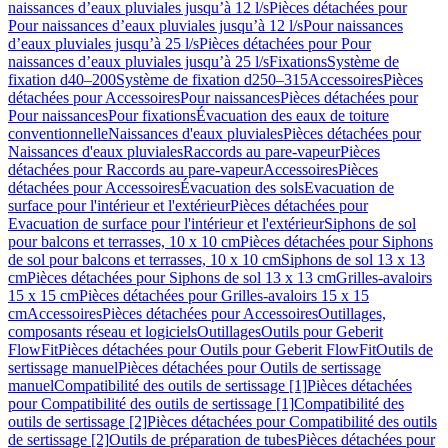
naissances d’eaux pluviales jusqu’à 12 l/s
Pièces détachées pour
Pour naissances d’eaux pluviales jusqu’à 12 l/s
Pour naissances
d’eaux pluviales jusqu’à 25 l/s
Pièces détachées pour Pour
naissances d’eaux pluviales jusqu’à 25 l/s
Fixations
Système de
fixation d40–200
Système de fixation d250–315
Accessoires
Pièces
détachées pour Accessoires
Pour naissances
Pièces détachées pour
Pour naissances
Pour fixations
Évacuation des eaux de toiture
conventionnelle
Naissances d'eaux pluviales
Pièces détachées pour
Naissances d'eaux pluviales
Raccords au pare-vapeur
Pièces
détachées pour Raccords au pare-vapeur
Accessoires
Pièces
détachées pour Accessoires
Évacuation des sols
Evacuation de
surface pour l'intérieur et l'extérieur
Pièces détachées pour
Evacuation de surface pour l'intérieur et l'extérieur
Siphons de sol
pour balcons et terrasses, 10 x 10 cm
Pièces détachées pour Siphons
de sol pour balcons et terrasses, 10 x 10 cm
Siphons de sol 13 x 13
cm
Pièces détachées pour Siphons de sol 13 x 13 cm
Grilles-avaloirs
15 x 15 cm
Pièces détachées pour Grilles-avaloirs 15 x 15
cm
Accessoires
Pièces détachées pour Accessoires
Outillages,
composants réseau et logiciels
Outillages
Outils pour Geberit
FlowFit
Pièces détachées pour Outils pour Geberit FlowFit
Outils de
sertissage manuel
Pièces détachées pour Outils de sertissage
manuel
Compatibilité des outils de sertissage [1]
Pièces détachées
pour Compatibilité des outils de sertissage [1]
Compatibilité des
outils de sertissage [2]
Pièces détachées pour Compatibilité des outils
de sertissage [2]
Outils de préparation de tubes
Pièces détachées pour