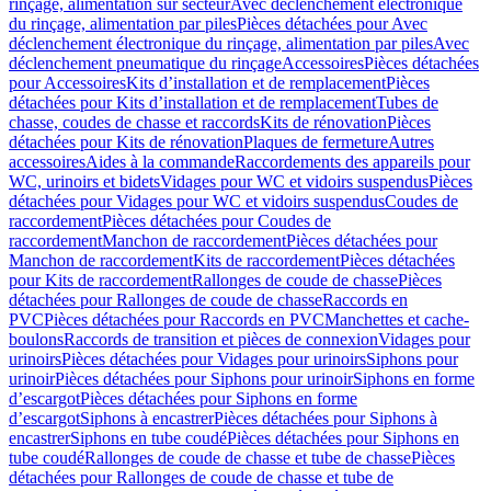
rinçage, alimentation sur secteur
Avec déclenchement électronique
du rinçage, alimentation par piles
Pièces détachées pour Avec
déclenchement électronique du rinçage, alimentation par piles
Avec
déclenchement pneumatique du rinçage
Accessoires
Pièces détachées
pour Accessoires
Kits d’installation et de remplacement
Pièces
détachées pour Kits d’installation et de remplacement
Tubes de
chasse, coudes de chasse et raccords
Kits de rénovation
Pièces
détachées pour Kits de rénovation
Plaques de fermeture
Autres
accessoires
Aides à la commande
Raccordements des appareils pour
WC, urinoirs et bidets
Vidages pour WC et vidoirs suspendus
Pièces
détachées pour Vidages pour WC et vidoirs suspendus
Coudes de
raccordement
Pièces détachées pour Coudes de
raccordement
Manchon de raccordement
Pièces détachées pour
Manchon de raccordement
Kits de raccordement
Pièces détachées
pour Kits de raccordement
Rallonges de coude de chasse
Pièces
détachées pour Rallonges de coude de chasse
Raccords en
PVC
Pièces détachées pour Raccords en PVC
Manchettes et cache-
boulons
Raccords de transition et pièces de connexion
Vidages pour
urinoirs
Pièces détachées pour Vidages pour urinoirs
Siphons pour
urinoir
Pièces détachées pour Siphons pour urinoir
Siphons en forme
d’escargot
Pièces détachées pour Siphons en forme
d’escargot
Siphons à encastrer
Pièces détachées pour Siphons à
encastrer
Siphons en tube coudé
Pièces détachées pour Siphons en
tube coudé
Rallonges de coude de chasse et tube de chasse
Pièces
détachées pour Rallonges de coude de chasse et tube de