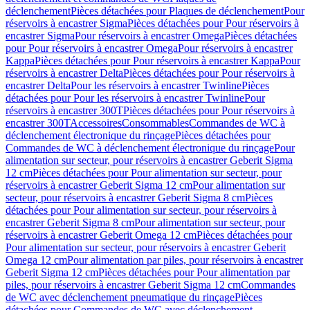
déclenchement
Pièces détachées pour Plaques de déclenchement
Pour
réservoirs à encastrer Sigma
Pièces détachées pour Pour réservoirs à
encastrer Sigma
Pour réservoirs à encastrer Omega
Pièces détachées
pour Pour réservoirs à encastrer Omega
Pour réservoirs à encastrer
Kappa
Pièces détachées pour Pour réservoirs à encastrer Kappa
Pour
réservoirs à encastrer Delta
Pièces détachées pour Pour réservoirs à
encastrer Delta
Pour les réservoirs à encastrer Twinline
Pièces
détachées pour Pour les réservoirs à encastrer Twinline
Pour
réservoirs à encastrer 300T
Pièces détachées pour Pour réservoirs à
encastrer 300T
Accessoires
Consommables
Commandes de WC à
déclenchement électronique du rinçage
Pièces détachées pour
Commandes de WC à déclenchement électronique du rinçage
Pour
alimentation sur secteur, pour réservoirs à encastrer Geberit Sigma
12 cm
Pièces détachées pour Pour alimentation sur secteur, pour
réservoirs à encastrer Geberit Sigma 12 cm
Pour alimentation sur
secteur, pour réservoirs à encastrer Geberit Sigma 8 cm
Pièces
détachées pour Pour alimentation sur secteur, pour réservoirs à
encastrer Geberit Sigma 8 cm
Pour alimentation sur secteur, pour
réservoirs à encastrer Geberit Omega 12 cm
Pièces détachées pour
Pour alimentation sur secteur, pour réservoirs à encastrer Geberit
Omega 12 cm
Pour alimentation par piles, pour réservoirs à encastrer
Geberit Sigma 12 cm
Pièces détachées pour Pour alimentation par
piles, pour réservoirs à encastrer Geberit Sigma 12 cm
Commandes
de WC avec déclenchement pneumatique du rinçage
Pièces
détachées pour Commandes de WC avec déclenchement