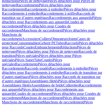
Réductions
Pièces de nettoyage
Pièces détachées pour Pièces de
nettoyage
Raccordements
Pièces détachées pour
Raccordements
Raccordements à emboîter
Pièces détachées pour
Raccordements à emboîter
Raccordements à griffes
Raccords de
transition sur d’autres matériaux
Raccordements aux appareils
Pièces
détachées pour Raccordements aux appareils
Coudes de
raccordement
Pièces détachées pour Coudes de
raccordement
Manchons de raccordement
Pièces détachées pour
Manchons de
raccordement
Accessoires
Colliers
Obturateurs
Joints
Capes de
protection
Consommables
Geberit PE
Tubes
Raccords
Pièces détachées
pour Raccords
Coudes
Embranchements
Réductions
Pièces de
nettoyage
Pièces détachées pour Pièces de nettoyage
Raccords de
transition
Pièces spéciales
Pièces détachées pour Pièces
spéciales
Pièces SuperTube
Coudes
Pièces
spéciales
Raccordements
Pièces détachées pour
Raccordements
Raccords soudés
Raccordements à emboîter
Pièces
détachées pour Raccordements à emboîter
Raccords de transition sur
d’autres matériaux
Pièces détachées pour Raccords de transition sur
d’autres matériaux
Assemblages filetés
Pièces détachées pour
Assemblages filetés
Assemblages de bride
Collerettes
Raccordements
aux appareils
Pièces détachées pour Raccordements aux
appareils
Coudes de raccordement
Pièces détachées pour Coudes de
raccordement
Manchons de raccordement
Pièces détachées pour
Manchons de raccordement
Manchons de raccordement
Pièces