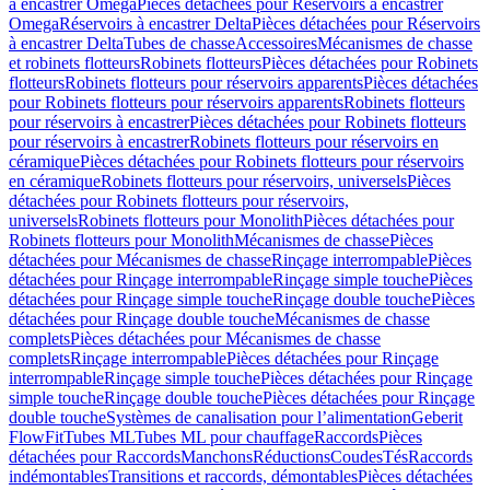
à encastrer Omega
Pièces détachées pour Réservoirs à encastrer
Omega
Réservoirs à encastrer Delta
Pièces détachées pour Réservoirs
à encastrer Delta
Tubes de chasse
Accessoires
Mécanismes de chasse
et robinets flotteurs
Robinets flotteurs
Pièces détachées pour Robinets
flotteurs
Robinets flotteurs pour réservoirs apparents
Pièces détachées
pour Robinets flotteurs pour réservoirs apparents
Robinets flotteurs
pour réservoirs à encastrer
Pièces détachées pour Robinets flotteurs
pour réservoirs à encastrer
Robinets flotteurs pour réservoirs en
céramique
Pièces détachées pour Robinets flotteurs pour réservoirs
en céramique
Robinets flotteurs pour réservoirs, universels
Pièces
détachées pour Robinets flotteurs pour réservoirs,
universels
Robinets flotteurs pour Monolith
Pièces détachées pour
Robinets flotteurs pour Monolith
Mécanismes de chasse
Pièces
détachées pour Mécanismes de chasse
Rinçage interrompable
Pièces
détachées pour Rinçage interrompable
Rinçage simple touche
Pièces
détachées pour Rinçage simple touche
Rinçage double touche
Pièces
détachées pour Rinçage double touche
Mécanismes de chasse
complets
Pièces détachées pour Mécanismes de chasse
complets
Rinçage interrompable
Pièces détachées pour Rinçage
interrompable
Rinçage simple touche
Pièces détachées pour Rinçage
simple touche
Rinçage double touche
Pièces détachées pour Rinçage
double touche
Systèmes de canalisation pour l’alimentation
Geberit
FlowFit
Tubes ML
Tubes ML pour chauffage
Raccords
Pièces
détachées pour Raccords
Manchons
Réductions
Coudes
Tés
Raccords
indémontables
Transitions et raccords, démontables
Pièces détachées