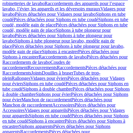
robinetteries de lavabo
Raccordements des appareils pour l’espace
lavabo, l’évier, les appareils et les déversoirs muraux
Vidages pour
lavabo
Pièces détachées pour Vidages pour lavabo
Siphons en tube
coudé
Pièces détachées pour Siphons en tube coudé
Siphons en tube
coudé, modèle gain de place
Pièces détachées pour Siphons en tube
coudé, modèle gain de place
Siphons à tube plongeur pour
lavabo
Pièces détachées pour Siphons à tube plongeur pour
lavabo
Siphons à tube plongeur pour lavabo, modèle gain de
place
Pièces détachées pour Siphons à tube plongeur pour lavabo,
modèle gain de place
Siphons à encastrer
Pièces détachées pour
Siphons à encastrer
Raccordements de lavabo
Pièces détachées pour
Raccordements de lavabo
Coudes de
raccordement
Recouvrements
Raccordements
Pièces détachées pour
Raccordements
Joints
Douilles à braser
Tubes de trop-
plein
Rallonges
Vidages pour éviers
Pièces détachées pour Vidages
pour éviers
Siphons en tube coudé
Pièces détachées pour Siphons en
tube coudé
Siphons à double chambre
Pièces détachées pour Siphons
à double chambre
Siphons pour évier
Pièces détachées pour Siphons
pour évier
Manchon de raccordement
Pièces détachées pour
Manchon de raccordement
Accessoires
Pièces détachées pour
Accessoires
Vidages pour appareils
Pièces détachées pour Vidages
pour appareils
Siphons en tube coudé
Pièces détachées pour Siphons
en tube coudé
Siphons à encastrer
Pièces détachées pour Siphons à
encastrer
Siphons apparents
Pièces détachées pour Siphons
apparents
Raccordements
Pièces détachées pour