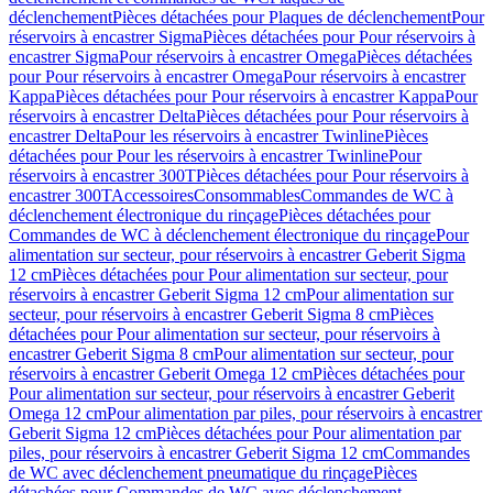
déclenchement
Pièces détachées pour Plaques de déclenchement
Pour
réservoirs à encastrer Sigma
Pièces détachées pour Pour réservoirs à
encastrer Sigma
Pour réservoirs à encastrer Omega
Pièces détachées
pour Pour réservoirs à encastrer Omega
Pour réservoirs à encastrer
Kappa
Pièces détachées pour Pour réservoirs à encastrer Kappa
Pour
réservoirs à encastrer Delta
Pièces détachées pour Pour réservoirs à
encastrer Delta
Pour les réservoirs à encastrer Twinline
Pièces
détachées pour Pour les réservoirs à encastrer Twinline
Pour
réservoirs à encastrer 300T
Pièces détachées pour Pour réservoirs à
encastrer 300T
Accessoires
Consommables
Commandes de WC à
déclenchement électronique du rinçage
Pièces détachées pour
Commandes de WC à déclenchement électronique du rinçage
Pour
alimentation sur secteur, pour réservoirs à encastrer Geberit Sigma
12 cm
Pièces détachées pour Pour alimentation sur secteur, pour
réservoirs à encastrer Geberit Sigma 12 cm
Pour alimentation sur
secteur, pour réservoirs à encastrer Geberit Sigma 8 cm
Pièces
détachées pour Pour alimentation sur secteur, pour réservoirs à
encastrer Geberit Sigma 8 cm
Pour alimentation sur secteur, pour
réservoirs à encastrer Geberit Omega 12 cm
Pièces détachées pour
Pour alimentation sur secteur, pour réservoirs à encastrer Geberit
Omega 12 cm
Pour alimentation par piles, pour réservoirs à encastrer
Geberit Sigma 12 cm
Pièces détachées pour Pour alimentation par
piles, pour réservoirs à encastrer Geberit Sigma 12 cm
Commandes
de WC avec déclenchement pneumatique du rinçage
Pièces
détachées pour Commandes de WC avec déclenchement