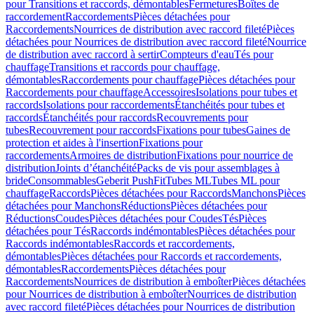
pour Transitions et raccords, démontables
Fermetures
Boîtes de
raccordement
Raccordements
Pièces détachées pour
Raccordements
Nourrices de distribution avec raccord fileté
Pièces
détachées pour Nourrices de distribution avec raccord fileté
Nourrice
de distribution avec raccord à sertir
Compteurs d'eau
Tés pour
chauffage
Transitions et raccords pour chauffage,
démontables
Raccordements pour chauffage
Pièces détachées pour
Raccordements pour chauffage
Accessoires
Isolations pour tubes et
raccords
Isolations pour raccordements
Étanchéités pour tubes et
raccords
Étanchéités pour raccords
Recouvrements pour
tubes
Recouvrement pour raccords
Fixations pour tubes
Gaines de
protection et aides à l'insertion
Fixations pour
raccordements
Armoires de distribution
Fixations pour nourrice de
distribution
Joints d’étanchéité
Packs de vis pour assemblages à
bride
Consommables
Geberit PushFit
Tubes ML
Tubes ML pour
chauffage
Raccords
Pièces détachées pour Raccords
Manchons
Pièces
détachées pour Manchons
Réductions
Pièces détachées pour
Réductions
Coudes
Pièces détachées pour Coudes
Tés
Pièces
détachées pour Tés
Raccords indémontables
Pièces détachées pour
Raccords indémontables
Raccords et raccordements,
démontables
Pièces détachées pour Raccords et raccordements,
démontables
Raccordements
Pièces détachées pour
Raccordements
Nourrices de distribution à emboîter
Pièces détachées
pour Nourrices de distribution à emboîter
Nourrices de distribution
avec raccord fileté
Pièces détachées pour Nourrices de distribution