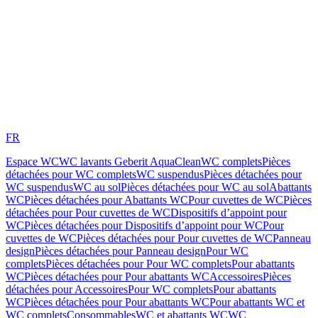
FR
Espace WC
WC lavants Geberit AquaClean
WC complets
Pièces
détachées pour WC complets
WC suspendus
Pièces détachées pour
WC suspendus
WC au sol
Pièces détachées pour WC au sol
Abattants
WC
Pièces détachées pour Abattants WC
Pour cuvettes de WC
Pièces
détachées pour Pour cuvettes de WC
Dispositifs d’appoint pour
WC
Pièces détachées pour Dispositifs d’appoint pour WC
Pour
cuvettes de WC
Pièces détachées pour Pour cuvettes de WC
Panneau
design
Pièces détachées pour Panneau design
Pour WC
complets
Pièces détachées pour Pour WC complets
Pour abattants
WC
Pièces détachées pour Pour abattants WC
Accessoires
Pièces
détachées pour Accessoires
Pour WC complets
Pour abattants
WC
Pièces détachées pour Pour abattants WC
Pour abattants WC et
WC complets
Consommables
WC et abattants WC
WC