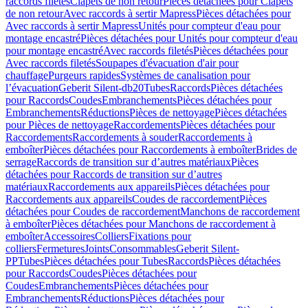
raccords filetés
Clapets de non retour
Pièces détachées pour Clapets
de non retour
Avec raccords à sertir Mapress
Pièces détachées pour
Avec raccords à sertir Mapress
Unités pour compteur d'eau pour
montage encastré
Pièces détachées pour Unités pour compteur d'eau
pour montage encastré
Avec raccords filetés
Pièces détachées pour
Avec raccords filetés
Soupapes d'évacuation d'air pour
chauffage
Purgeurs rapides
Systèmes de canalisation pour
l’évacuation
Geberit Silent-db20
Tubes
Raccords
Pièces détachées
pour Raccords
Coudes
Embranchements
Pièces détachées pour
Embranchements
Réductions
Pièces de nettoyage
Pièces détachées
pour Pièces de nettoyage
Raccordements
Pièces détachées pour
Raccordements
Raccordements à souder
Raccordements à
emboîter
Pièces détachées pour Raccordements à emboîter
Brides de
serrage
Raccords de transition sur d’autres matériaux
Pièces
détachées pour Raccords de transition sur d’autres
matériaux
Raccordements aux appareils
Pièces détachées pour
Raccordements aux appareils
Coudes de raccordement
Pièces
détachées pour Coudes de raccordement
Manchons de raccordement
à emboîter
Pièces détachées pour Manchons de raccordement à
emboîter
Accessoires
Colliers
Fixations pour
colliers
Fermetures
Joints
Consommables
Geberit Silent-
PP
Tubes
Pièces détachées pour Tubes
Raccords
Pièces détachées
pour Raccords
Coudes
Pièces détachées pour
Coudes
Embranchements
Pièces détachées pour
Embranchements
Réductions
Pièces détachées pour