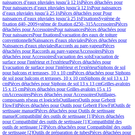
naissances d’eaux pluviales jusqu’à 12 l/s
Pièces détachées pour
Pour naissances d’eaux pluviales jusqu’à 12 l/s
Pour naissances
d’eaux pluviales jusqu’à 25 l/s
Pièces détachées pour Pour
naissances d’eaux pluviales jusqu’à 25 l/s
Fixations
Système de
fixation d40–200
Système de fixation d250–315
Accessoires
Pièces
détachées pour Accessoires
Pour naissances
Pièces détachées pour
Pour naissances
Pour fixations
Évacuation des eaux de toiture
conventionnelle
Naissances d'eaux pluviales
Pièces détachées pour
Naissances d'eaux pluviales
Raccords au pare-vapeur
Pièces
détachées pour Raccords au pare-vapeur
Accessoires
Pièces
détachées pour Accessoires
Évacuation des sols
Evacuation de
surface pour l'intérieur et l'extérieur
Pièces détachées pour
Evacuation de surface pour l'intérieur et l'extérieur
Siphons de sol
pour balcons et terrasses, 10 x 10 cm
Pièces détachées pour Siphons
de sol pour balcons et terrasses, 10 x 10 cm
Siphons de sol 13 x 13
cm
Pièces détachées pour Siphons de sol 13 x 13 cm
Grilles-avaloirs
15 x 15 cm
Pièces détachées pour Grilles-avaloirs 15 x 15
cm
Accessoires
Pièces détachées pour Accessoires
Outillages,
composants réseau et logiciels
Outillages
Outils pour Geberit
FlowFit
Pièces détachées pour Outils pour Geberit FlowFit
Outils de
sertissage manuel
Pièces détachées pour Outils de sertissage
manuel
Compatibilité des outils de sertissage [1]
Pièces détachées
pour Compatibilité des outils de sertissage [1]
Compatibilité des
outils de sertissage [2]
Pièces détachées pour Compatibilité des outils
de sertissage [2]
Outils de préparation de tubes
Pièces détachées pour