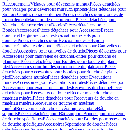
Raccordements
Vidages pour déversoirs muraux
Pièces détachées
pour Vidages pour déversoirs muraux
Siphons
Pièces détachées pour
Siphons
Coudes de raccordement
Pièces détachées pour Coudes de
raccordement
Manchon de raccordement
Pièces détachées pour
Manchon de raccordement
Bondes
Pièces détachées pour
Bondes
Accessoires
Pièces détachées pour Accessoires
Espace
douche et baignoire
Douches
Évacuation des sols pour
douches
Pièces détachées pour Évacuation des sols pour
douches
Canivelles de douche
Pièces détachées pour Canivelles de
douche
Accessoires pour canivelles de douche
Pièces détachées pour
Accessoires pour canivelles de douche
Bondes pour douche de
plain-pied
Pièces détachées pour Bondes pour douche de plain-
pied
Accessoires pour bondes pour douche de plain-pied
Pièces
détachées pour Accessoires pour bondes pour douche de plain-
pied
Evacuations murales
Pièces détachées pour Evacuations
murales
Accessoires pour évacuations murales
Pièces détachées pour
Accessoires pour évacuations murales
Receveurs de douche
Pièces
détachées pour Receveurs de douche
Receveurs de douche en
matériau minéral
Pièces détachées pour Receveurs de douche en
matériau minéral
Receveurs de douche en matériau
minéral
Receveurs de douche en céramique sanitaire
Bâti-
supports
Pièces détachées pour Bâti-supports
Bondes pour receveurs
de douche spécifiques
Pièces détachées pour Bondes pour receveurs
de douche spécifiques
Accessoires
Séparations de douche
Pièces
détachées pour Séparations de douche
Séparations de douche