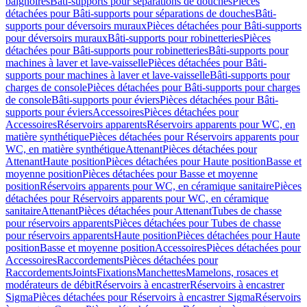
baignoires
Bâti-supports pour séparations de douches
Pièces
détachées pour Bâti-supports pour séparations de douches
Bâti-
supports pour déversoirs muraux
Pièces détachées pour Bâti-supports
pour déversoirs muraux
Bâti-supports pour robinetteries
Pièces
détachées pour Bâti-supports pour robinetteries
Bâti-supports pour
machines à laver et lave-vaisselle
Pièces détachées pour Bâti-
supports pour machines à laver et lave-vaisselle
Bâti-supports pour
charges de console
Pièces détachées pour Bâti-supports pour charges
de console
Bâti-supports pour éviers
Pièces détachées pour Bâti-
supports pour éviers
Accessoires
Pièces détachées pour
Accessoires
Réservoirs apparents
Réservoirs apparents pour WC, en
matière synthétique
Pièces détachées pour Réservoirs apparents pour
WC, en matière synthétique
Attenant
Pièces détachées pour
Attenant
Haute position
Pièces détachées pour Haute position
Basse et
moyenne position
Pièces détachées pour Basse et moyenne
position
Réservoirs apparents pour WC, en céramique sanitaire
Pièces
détachées pour Réservoirs apparents pour WC, en céramique
sanitaire
Attenant
Pièces détachées pour Attenant
Tubes de chasse
pour réservoirs apparents
Pièces détachées pour Tubes de chasse
pour réservoirs apparents
Haute position
Pièces détachées pour Haute
position
Basse et moyenne position
Accessoires
Pièces détachées pour
Accessoires
Raccordements
Pièces détachées pour
Raccordements
Joints
Fixations
Manchettes
Mamelons, rosaces et
modérateurs de débit
Réservoirs à encastrer
Réservoirs à encastrer
Sigma
Pièces détachées pour Réservoirs à encastrer Sigma
Réservoirs