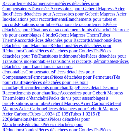
Raccordements
Compensateurs
Pièces détachées pour
Compensateurs
Traversées
Accessoires pour Geberit Mapress Acier
Inox
Pièces détachées pour Accessoires pour Geberit Mapress Acier
Inox
Isolations pour raccordements
Etanchements pour tubes et
raccords
Fixations pour tubes
Fixations de raccordements
Pièces
détachées pour Fixations de raccordements
Joints d'étanchéité
Jeux de
vis pour assemblages à bride
Geberit Mapress Therm
Tubes
Therm
Raccords
Pièces détachées pour Raccords
Manchons
Pièces
détachées pour Manchons
Réductions
Pièces détachées pour
Réductions
Coudes
Pièces détachées pour Coudes
Tés
Pièces
détachées pour Tés
Transitions indémontables
Pièces détachées pour
Transitions indémontables
Transitions et raccords, démontables
Pièces
détachées pour Transitions et raccords,
démontables
Compensateurs
Pièces détachées pour
Compensateurs
Fermetures
Pièces détachées pour Fermetures
Tés
pour chauffage
Pièces détachées pour Tés pour
chauffage
Raccordements pour chauffage
Pièces détachées pour
Raccordements pour chauffage
Accessoires pour Geberit Mapress
Therm
Joints d’étanchéité
Packs de vis pour assemblages à
bride
Fixations pour tubes
Geberit Mapress Acier Carbone
Geberit
Mapress Acier Carbone
Pièces détachées pour Geberit Mapress
Acier Carbone
Tubes 1.0034 (E 195)
Tubes 1.0215 (E
220)
Mamelons
Manchons
Pièces détachées pour
Manchons
Réductions
Pièces détachées pour
Réductions
Coudes
Pièces détachées pour Coudes
Tés
Pièces