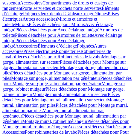
suspendu
Accessoires
Compartiments de tiroirs et casiers de
rangement
Porte-serviettes et crochets porte-serviettes
Éléments
d’éclairage
Poignées
Jeux de pieds
Tableaux magnétiques
Prises
électriques
Autres accessoires
Miroirs et armoires et
toilette
Miroirs
Pièces détachées pour Miroirs
Avec éclairage
intégré
Pièces détachées pour Avec éclairage intégré
Armoires de
toilette
Pièces détachées pour Armoires de toilette
Avec éclairage
intégré
Pièces détachées pour Avec éclairage
intégré
Accessoires
Éléments d’éclairage
Poignées
Autres
accessoires
Prises électriques
Robinetteries
Robinetteries de
lavabo
Pièces détachées pour Robinetteries de lavabo
Montage sur
gorge, alimentation sur secteur
Pièces détachées pour Montage sur
gorge, alimentation sur secteur
Montage sur gorge, alimentation par
piles
Pièces détachées pour Montage sur gorge, alimentation par
piles
Montage sur gorge, alimentation par générateur
Pièces détachées
pour Montage sur gorge, alimentation par générateur
Montage sur
gorge, robinet mitigeur
Pièces détachées pour Montage sur gorge,
robinet mitigeur
Montage mural, alimentation sur secteur
Pièces
détachées pour Montage mural, alimentation sur secteur
Montage
mural, alimentation par piles
Pièces détachées pour Montage mural,
alimentation par piles
Montage mural, alimentation par
générateur
Pièces détachées pour Montage mural, alimentation par
générateur
Montage mural, robinet mélangeur
Pièces détachées pour
Montage mural, robinet mélangeur
Accessoires
Pièces détachées pour
Accessoires
Pour robinetteries de lavabo
Pièces détachées pour Pour