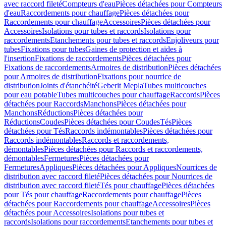
avec raccord fileté
Compteurs d'eau
Pièces détachées pour Compteurs
d'eau
Raccordements pour chauffage
Pièces détachées pour
Raccordements pour chauffage
Accessoires
Pièces détachées pour
Accessoires
Isolations pour tubes et raccords
Isolations pour
raccordements
Etanchements pour tubes et raccords
Enjoliveurs pour
tubes
Fixations pour tubes
Gaines de protection et aides à
l'insertion
Fixations de raccordements
Pièces détachées pour
Fixations de raccordements
Armoires de distribution
Pièces détachées
pour Armoires de distribution
Fixations pour nourrice de
distribution
Joints d'étanchéité
Geberit Mepla
Tubes multicouches
pour eau potable
Tubes multicouches pour chauffage
Raccords
Pièces
détachées pour Raccords
Manchons
Pièces détachées pour
Manchons
Réductions
Pièces détachées pour
Réductions
Coudes
Pièces détachées pour Coudes
Tés
Pièces
détachées pour Tés
Raccords indémontables
Pièces détachées pour
Raccords indémontables
Raccords et raccordements,
démontables
Pièces détachées pour Raccords et raccordements,
démontables
Fermetures
Pièces détachées pour
Fermetures
Appliques
Pièces détachées pour Appliques
Nourrices de
distribution avec raccord fileté
Pièces détachées pour Nourrices de
distribution avec raccord fileté
Tés pour chauffage
Pièces détachées
pour Tés pour chauffage
Raccordements pour chauffage
Pièces
détachées pour Raccordements pour chauffage
Accessoires
Pièces
détachées pour Accessoires
Isolations pour tubes et
raccords
Isolations pour raccordements
Etanchements pour tubes et