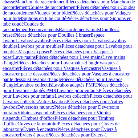
chasse
Manchon de raccordement
Pièces détachées pour Manchon de
raccordement
Coudes de raccordement
Pièces détachées pour Coudes
de raccordement
Vidages pour bidet
Pièces détachées pour Vidages
pour bidet
Siphons en tube coudé
Pièces détachées pour Siphons en
tube coudé
Coudes de
raccordement
Recouvrements
Raccordements
Joints
Douilles à
braser
Pièces détachées pour Douilles à braser
Espace
lavabo
Lavabos
Lavabos
Pièces détachées pour Lavabos
Lavabos
doubles
Lavabos pour meubles
Pièces détachées pour Lavabos pour
meubles
Vasques à poser
Pièces détachées pour Vasques à
poser
Lave-mains
Pièces détachées pour Lave-mains
Lave-mains
d’angle
Pièces détachées pour Lave-mains d’angle
Vasques à
encastrer
Pièces détachées pour Vasques à encastrer
Vasques à
encastrer par le dessous
Pièces détachées pour Vasques à encastrer
par le dessous
Lavabos d’angle
Pièces détachées pour Lavabos
d’angle
Lavabos collectifs
Lavabos adaptés PMR
Pièces détachées
pour Lavabos adaptés PMR
Lavabos pour enfants
Pièces détachées
pour Lavabos pour enfants
Lavabos collectifs
Pièces détachées pour
Lavabos collectifs
Autres lavabos
Pièces détachées pour Autres
lavabos
Déversoirs muraux
Pièces détachées pour Déversoirs
muraux
Vidoirs suspendus
Pièces détachées pour Vidoirs
suspendus
Timbres dʼoffice
Pièces détachées pour Timbres
dʼoffice
Cuves de laboratoire
Pièces détachées pour Cuves de
laboratoire
Éviers à encastrer
Pièces détachées pour Éviers à
encastrer
Éviers à poser
Pièces détachées pour Éviers à