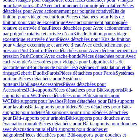
pour baignoires, d52
Avec actionnement par poignée rotative
Pièces
détachées pour Avec actionnement par poignée rotative
Kits de
finition pour vidage excentrique
Pièces détachées pour Kits de
finition pour vidage excentrique
Avec actionnement par poignée
rotative et arrivée d’eau
Pièces détachées pour Avec actionnement
par poignée rotative et arrivée d’eau
Kits de finition pour vidage
excentrique et arrivée d’eau
Pièces détachées pour Kits de finition
pour vidage excentrique et arrivée d’eau
Avec déclenchement par
pression PushControl
Pièces détachées pour Avec déclenchement par
pression PushControl
Avec cache-bonde
Pièces détachées pour Avec
cache-bonde
Accessoires pour vidages pour baignoires
Kits de
raccordement
Bouchons de bonde
Tés
Systèmes d’installation et de
rinçage
Geberit Duofix
Parois
Pièces détachées pour Parois
Systèmes
porteurs
Pièces détachées pour Systèmes
porteurs
Habillages
Accessoires
Pièces détachées pour
Accessoires
Bâti-supports
Pièces détachées pour Bâti-supports
Bâti-
supports pour WC
Pièces détachées pour Bâti-supports pour
WC
Bâti-supports pour lavabos
Pièces détachées pour Bâti-supports
pour lavabos
Bâti-supports pour bidets
Pièces détachées pour Bâti-
supports pour bidets
Bâti-supports pour urinoirs
Pièces détachées
pour Bâti-supports pour urinoirs
Bâti-supports pour douches avec
évacuation murale
Pièces détachées pour Bâti-supports pour douches
avec évacuation murale
Bâti-supports pour douches et
baignoires
Pièces détachées pour Bâti-supports pour douches et