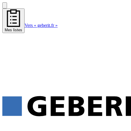
Vers « geberit.fr »
Mes listes