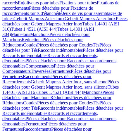
raccords
Enjoliveurs pour tubes
Fixations pour tubes
Fixations de
raccordements
Pièces détachées pour Fixations de
raccordements
Joints d'étanchéité
Jeux de vis pour assemblages de
brides
Geberit Mapress Acier Inox
Geberit Mapress Acier Inox
Pièces
détachées pour Geberit Mapress Acier Inox
Tubes 1.4401 (AISI
316)
Tubes 1.4521 (AISI 444)
Tubes 1.4301 (AISI
304)
Mamelons
Manchons
Pièces détachées pour
Manchons
Réductions
Pièces détachées pour
Réductions
Coudes
Pièces détachées pour Coudes
Tés
Pièces
détachées pour Tés
Raccords indémontables
Pièces détachées pour
Raccords indémontables
Raccords et raccordements,
démontables
Pièces détachées pour Raccords et raccordements,
démontables
Compensateurs
Pièces détachées pour
Compensateurs
Traversées
Fermetures
Pièces détachées pour
Fermetures
Raccordements
Pièces détachées pour
Raccordements
Geberit Mapress Acier Inox, sans silicone
Pièces
détachées pour Geberit Mapress Acier Inox, sans silicone
Tubes
1.4401 (AISI 316)
Tubes 1.4521 (AISI 444)
Manchons
Pièces
détachées pour Manchons
Réductions
Pièces détachées pour
Réductions
Coudes
Pièces détachées pour Coudes
Tés
Pièces
détachées pour Tés
Raccords indémontables
Pièces détachées pour
Raccords indémontables
Raccords et raccordements,
démontables
Pièces détachées pour Raccords et raccordements,
démontables
Fermetures
Pièces détachées pour
Fermetures
Raccordements
Pièces détachées pour