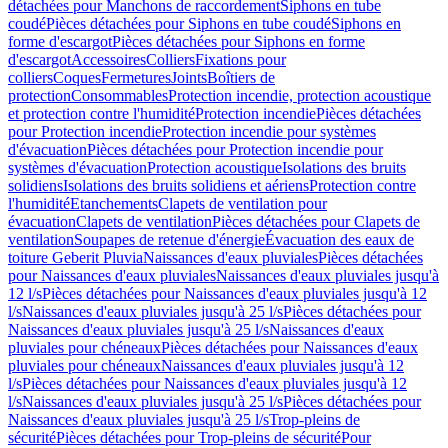
détachées pour Manchons de raccordement
Siphons en tube
coudé
Pièces détachées pour Siphons en tube coudé
Siphons en
forme d'escargot
Pièces détachées pour Siphons en forme
d'escargot
Accessoires
Colliers
Fixations pour
colliers
Coques
Fermetures
Joints
Boîtiers de
protection
Consommables
Protection incendie, protection acoustique
et protection contre l'humidité
Protection incendie
Pièces détachées
pour Protection incendie
Protection incendie pour systèmes
d'évacuation
Pièces détachées pour Protection incendie pour
systèmes d'évacuation
Protection acoustique
Isolations des bruits
solidiens
Isolations des bruits solidiens et aériens
Protection contre
l'humidité
Etanchements
Clapets de ventilation pour
évacuation
Clapets de ventilation
Pièces détachées pour Clapets de
ventilation
Soupapes de retenue d'énergie
Évacuation des eaux de
toiture Geberit Pluvia
Naissances d'eaux pluviales
Pièces détachées
pour Naissances d'eaux pluviales
Naissances d'eaux pluviales jusqu'à
12 l/s
Pièces détachées pour Naissances d'eaux pluviales jusqu'à 12
l/s
Naissances d'eaux pluviales jusqu'à 25 l/s
Pièces détachées pour
Naissances d'eaux pluviales jusqu'à 25 l/s
Naissances d'eaux
pluviales pour chéneaux
Pièces détachées pour Naissances d'eaux
pluviales pour chéneaux
Naissances d'eaux pluviales jusqu'à 12
l/s
Pièces détachées pour Naissances d'eaux pluviales jusqu'à 12
l/s
Naissances d'eaux pluviales jusqu'à 25 l/s
Pièces détachées pour
Naissances d'eaux pluviales jusqu'à 25 l/s
Trop-pleins de
sécurité
Pièces détachées pour Trop-pleins de sécurité
Pour