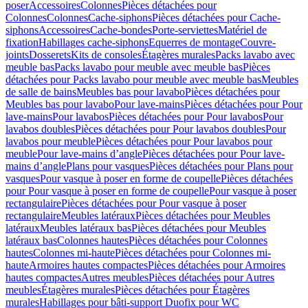
poser
Accessoires
Colonnes
Pièces détachées pour
Colonnes
Colonnes
Cache-siphons
Pièces détachées pour Cache-
siphons
Accessoires
Cache-bondes
Porte-serviettes
Matériel de
fixation
Habillages cache-siphons
Equerres de montage
Couvre-
joints
Dosserets
Kits de consoles
Étagères murales
Packs lavabo avec
meuble bas
Packs lavabo pour meuble avec meuble bas
Pièces
détachées pour Packs lavabo pour meuble avec meuble bas
Meubles
de salle de bains
Meubles bas pour lavabo
Pièces détachées pour
Meubles bas pour lavabo
Pour lave-mains
Pièces détachées pour Pour
lave-mains
Pour lavabos
Pièces détachées pour Pour lavabos
Pour
lavabos doubles
Pièces détachées pour Pour lavabos doubles
Pour
lavabos pour meuble
Pièces détachées pour Pour lavabos pour
meuble
Pour lave-mains d’angle
Pièces détachées pour Pour lave-
mains d’angle
Plans pour vasques
Pièces détachées pour Plans pour
vasques
Pour vasque à poser en forme de coupelle
Pièces détachées
pour Pour vasque à poser en forme de coupelle
Pour vasque à poser
rectangulaire
Pièces détachées pour Pour vasque à poser
rectangulaire
Meubles latéraux
Pièces détachées pour Meubles
latéraux
Meubles latéraux bas
Pièces détachées pour Meubles
latéraux bas
Colonnes hautes
Pièces détachées pour Colonnes
hautes
Colonnes mi-haute
Pièces détachées pour Colonnes mi-
haute
Armoires hautes compactes
Pièces détachées pour Armoires
hautes compactes
Autres meubles
Pièces détachées pour Autres
meubles
Étagères murales
Pièces détachées pour Étagères
murales
Habillages pour bâti-support Duofix pour WC