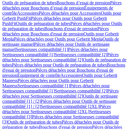
Outils de préparation de tubes
Bouchons d’essai de pression
Pièces
détachées pour Bouchons d’essai de pression
Équipements de
contrôle
Accessoires
Pièces détachées pour Accessoires
Outils pour
Geberit PushFit
Pièces détachées pour Outils pour Geberit
PushFit
Outils de préparation de tubes
Pièces détachées pour Outils
de préparation de tubes
Bouchons d'essai de pression
Pièces
détachées pour Bouchons d'essai de pression
Outils pour Geberit
Mepla
Pièces détachées pour Outils pour Geberit Mepla
Outils de
sertissage manuel
Pièces détachées pour Outils de sertissage
manuel
Sertisseuses compatibilité [1]
Pièces détachées pour
Sertisseuses compatibilité [1]
Sertisseuses compatibilité [2]
Pièces
détachées pour Sertisseuses compatibilité [2]
Outils de préparation de
tubes
Pièces détachées pour Outils de préparation de tubes
Bouchons
d'essai de pression
Pièces détachées pour Bouchons d'essai de
pression
Équipement de contrôle
Accessoires
Outils pour Geberit
Mapress
Pièces détachées pour Outils pour Geberit
Mapress
Sertisseuses compatibilité [1]
Pièces détachées pour
Sertisseuses compatibilité [1]
Sertisseuses compatibilité [2]
Pièces
détachées pour Sertisseuses compatibilité [2]
Outils de sertissage
compatibilité [1] / [2]
Pièces détachées pour Outils de sertissage
compatibilité [1] / [2]
Sertisseuses compatibilité [2XL]
Pièces
détachées pour Sertisseuses compatibilité [2XL]
Sertisseuses
compatibilité [3]
Pièces détachées pour Sertisseuses compatibilité
[3]
Outils de préparation de tubes
Pièces détachées pour Outils de
préparation de tubes
Bouchons d'essai de pression
Pièces détachées