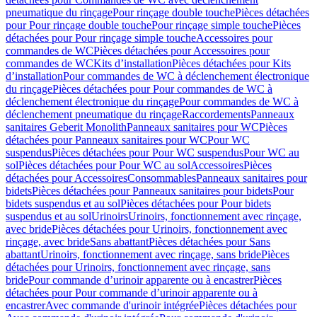
pneumatique du rinçage
Pour rinçage double touche
Pièces détachées
pour Pour rinçage double touche
Pour rinçage simple touche
Pièces
détachées pour Pour rinçage simple touche
Accessoires pour
commandes de WC
Pièces détachées pour Accessoires pour
commandes de WC
Kits d’installation
Pièces détachées pour Kits
d’installation
Pour commandes de WC à déclenchement électronique
du rinçage
Pièces détachées pour Pour commandes de WC à
déclenchement électronique du rinçage
Pour commandes de WC à
déclenchement pneumatique du rinçage
Raccordements
Panneaux
sanitaires Geberit Monolith
Panneaux sanitaires pour WC
Pièces
détachées pour Panneaux sanitaires pour WC
Pour WC
suspendus
Pièces détachées pour Pour WC suspendus
Pour WC au
sol
Pièces détachées pour Pour WC au sol
Accessoires
Pièces
détachées pour Accessoires
Consommables
Panneaux sanitaires pour
bidets
Pièces détachées pour Panneaux sanitaires pour bidets
Pour
bidets suspendus et au sol
Pièces détachées pour Pour bidets
suspendus et au sol
Urinoirs
Urinoirs, fonctionnement avec rinçage,
avec bride
Pièces détachées pour Urinoirs, fonctionnement avec
rinçage, avec bride
Sans abattant
Pièces détachées pour Sans
abattant
Urinoirs, fonctionnement avec rinçage, sans bride
Pièces
détachées pour Urinoirs, fonctionnement avec rinçage, sans
bride
Pour commande d’urinoir apparente ou à encastrer
Pièces
détachées pour Pour commande d’urinoir apparente ou à
encastrer
Avec commande d'urinoir intégrée
Pièces détachées pour