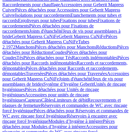
Raccordements pour chauffage
Accessoires pour Geberit Mapress
Cuivre
Pièces détachées pour Accessoires pour Geberit Mapress
Cuivre
Isolations pour raccordements
Etanchements pour tubes et
raccords
Enjoliveurs pour tubes
Fixations pour tubes
Fixations de
raccordements
Pièces détachées pour Fixations de
raccordements
Joints d'étanchéité
Jeux de vis pour assemblages à
bride
Geberit Mapress CuNiFe
Geberit Mapress CuNiFe
Pièces
détachées pour Geberit Mapress CuNiFe
Tubes
2.1972
Manchons
Pièces détachées pour Manchons
Réductions
Pièces
détachées pour Réductions
Coudes
Pièces détachées pour
Coudes
Tés
Pièces détachées pour Tés
Raccords indémontables
Pièces
détachées pour Raccords indémontables
Raccords et raccordements,
démontables
Pièces détachées pour Raccords et raccordements,
démontables
Traversées
Pièces détachées pour Traversées
Accessoires
pour Geberit Mapress CuNiFe
Joints d'étanchéité
Jeux de vis pour
assemblages de brides
Système d’hygiène Geberit
Unités de rinçage
hygiéniques
Pièces détachées pour Unités de rinçage
hygiéniques
Accessoires pour unités de rinçage
hygiéniques
Capteurs
Câbles
Limiteurs de débit
Recouvrements et
plaques de fermeture
Réservoirs et commandes de WC avec rinçage
forcé hygiénique
Pièces détachées pour Réservoirs et commandes de
WC avec rinçage forcé hygiénique
Réservoirs à encastrer avec
rinçage forcé hygiénique
Modules d’hygiène à intégrer
Pièces
détachées pour Modules d’hygiène à intégrer
Accessoires pour
réservoirs et commandes de WC avec rinçage forcé