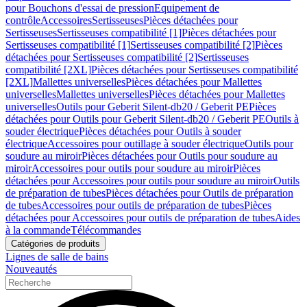
pour Bouchons d'essai de pression
Equipement de
contrôle
Accessoires
Sertisseuses
Pièces détachées pour
Sertisseuses
Sertisseuses compatibilité [1]
Pièces détachées pour
Sertisseuses compatibilité [1]
Sertisseuses compatibilité [2]
Pièces
détachées pour Sertisseuses compatibilité [2]
Sertisseuses
compatibilité [2XL]
Pièces détachées pour Sertisseuses compatibilité
[2XL]
Mallettes universelles
Pièces détachées pour Mallettes
universelles
Mallettes universelles
Pièces détachées pour Mallettes
universelles
Outils pour Geberit Silent-db20 / Geberit PE
Pièces
détachées pour Outils pour Geberit Silent-db20 / Geberit PE
Outils à
souder électrique
Pièces détachées pour Outils à souder
électrique
Accessoires pour outillage à souder électrique
Outils pour
soudure au miroir
Pièces détachées pour Outils pour soudure au
miroir
Accessoires pour outils pour soudure au miroir
Pièces
détachées pour Accessoires pour outils pour soudure au miroir
Outils
de préparation de tubes
Pièces détachées pour Outils de préparation
de tubes
Accessoires pour outils de préparation de tubes
Pièces
détachées pour Accessoires pour outils de préparation de tubes
Aides
à la commande
Télécommandes
Catégories de produits
Lignes de salle de bains
Nouveautés