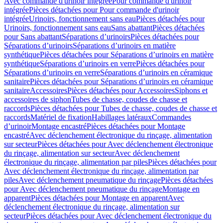
Avec commande d'urinoir intégrée
Pour commande d'urinoir
intégrée
Pièces détachées pour Pour commande d'urinoir
intégrée
Urinoirs, fonctionnement sans eau
Pièces détachées pour
Urinoirs, fonctionnement sans eau
Sans abattant
Pièces détachées
pour Sans abattant
Séparations d’urinoirs
Pièces détachées pour
Séparations d’urinoirs
Séparations d’urinoirs en matière
synthétique
Pièces détachées pour Séparations d’urinoirs en matière
synthétique
Séparations d’urinoirs en verre
Pièces détachées pour
Séparations d’urinoirs en verre
Séparations d’urinoirs en céramique
sanitaire
Pièces détachées pour Séparations d’urinoirs en céramique
sanitaire
Accessoires
Pièces détachées pour Accessoires
Siphons et
accessoires de siphon
Tubes de chasse, coudes de chasse et
raccords
Pièces détachées pour Tubes de chasse, coudes de chasse et
raccords
Matériel de fixation
Habillages latéraux
Commandes
dʼurinoir
Montage encastré
Pièces détachées pour Montage
encastré
Avec déclenchement électronique du rinçage, alimentation
sur secteur
Pièces détachées pour Avec déclenchement électronique
du rinçage, alimentation sur secteur
Avec déclenchement
électronique du rinçage, alimentation par piles
Pièces détachées pour
Avec déclenchement électronique du rinçage, alimentation par
piles
Avec déclenchement pneumatique du rinçage
Pièces détachées
pour Avec déclenchement pneumatique du rinçage
Montage en
apparent
Pièces détachées pour Montage en apparent
Avec
déclenchement électronique du rinçage, alimentation sur
secteur
Pièces détachées pour Avec déclenchement électronique du