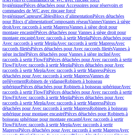
hygiénique
Pièces détachées pour Accessoires pour réservoirs et
commandes de WC avec rinçage forcé
hygiénique
Capteurs
Câbles
Blocs d’alimentation
Pièces détachées
pour Blocs d’alimentation
Composants réseau
Vannes
Vannes à siège
droit
Avec raccords à sertir Mapress
Vannes à siège droit pour
montage encastré
Pièces détachées pour Vannes à siège droit pour
montage encastré
Avec raccords à sertir Mepla
Pièces détachées pour
Avec raccords à sertir Mepla
Avec raccords à sertir Mapress
Avec
raccords filetés
Pièces détachées pour Avec raccords filetés
Vannes à
siège incliné
Pièces détachées pour Vannes à siège incliné
Avec
raccords à sertir FlowFit
Pièces détachées pour Avec raccords à sertir
FlowFit
Avec raccords à sertir Mepla
Pièces détachées pour Avec
raccords à sertir Mepla
Avec raccords à sertir Mapress
Pièces
détachées pour Avec raccords à sertir Mapress
Vannes de
prélèvement
Robinets de vidange
Robinets à boisseau
sphérique
Pièces détachées pour Robinets à boisseau sphérique
Avec
raccords à sertir FlowFit
Pièces détachées pour Avec raccords à sertir
FlowFit
Avec raccords à sertir Mepla
Pièces détachées pour Avec
raccords à sertir Mepla
Avec raccords à sertir Mapress
Pièces
détachées pour Avec raccords à sertir Mapress
Robinets à boisseau
sphérique pour montage encastré
Pièces détachées pour Robinets à
boisseau sphérique pour montage encastré
Avec raccords à sertir
FlowFit
Avec raccords à sertir Mepla
Avec raccords à sertir
Mapress
Pièces détachées pour Avec raccords à sertir Mapress
Avec