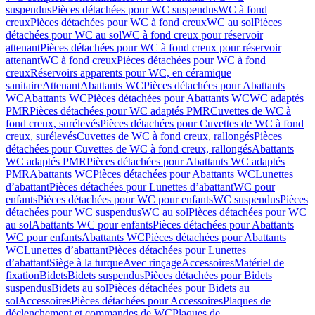
suspendus
Pièces détachées pour WC suspendus
WC à fond
creux
Pièces détachées pour WC à fond creux
WC au sol
Pièces
détachées pour WC au sol
WC à fond creux pour réservoir
attenant
Pièces détachées pour WC à fond creux pour réservoir
attenant
WC à fond creux
Pièces détachées pour WC à fond
creux
Réservoirs apparents pour WC, en céramique
sanitaire
Attenant
Abattants WC
Pièces détachées pour Abattants
WC
Abattants WC
Pièces détachées pour Abattants WC
WC adaptés
PMR
Pièces détachées pour WC adaptés PMR
Cuvettes de WC à
fond creux, surélevés
Pièces détachées pour Cuvettes de WC à fond
creux, surélevés
Cuvettes de WC à fond creux, rallongés
Pièces
détachées pour Cuvettes de WC à fond creux, rallongés
Abattants
WC adaptés PMR
Pièces détachées pour Abattants WC adaptés
PMR
Abattants WC
Pièces détachées pour Abattants WC
Lunettes
d’abattant
Pièces détachées pour Lunettes d’abattant
WC pour
enfants
Pièces détachées pour WC pour enfants
WC suspendus
Pièces
détachées pour WC suspendus
WC au sol
Pièces détachées pour WC
au sol
Abattants WC pour enfants
Pièces détachées pour Abattants
WC pour enfants
Abattants WC
Pièces détachées pour Abattants
WC
Lunettes d’abattant
Pièces détachées pour Lunettes
d’abattant
Siège à la turque
Avec rinçage
Accessoires
Matériel de
fixation
Bidets
Bidets suspendus
Pièces détachées pour Bidets
suspendus
Bidets au sol
Pièces détachées pour Bidets au
sol
Accessoires
Pièces détachées pour Accessoires
Plaques de
déclenchement et commandes de WC
Plaques de