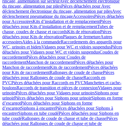
rinçage, alimentation sur secteur
Avec déclenchement électronique
du rinçage, alimentation par piles
Pièces détachées pour Avec
déclenchement électronique du rinçage, alimentation par piles
Avec
déclenchement pneumatique du rinçage
Accessoires
Pièces détachées
pour Accessoires
Kits d’installation et de remplacement
Pièces
détachées pour Kits d’installation et de remplacement
Tubes de
chasse, coudes de chasse et raccords
Kits de rénovation
Pièces
détachées pour Kits de rénovation
Plaques de fermeture
Autres
accessoires
Aides à la commande
Raccordements des appareils pour
WC, urinoirs et bidets
Vidages pour WC et vidoirs suspendus
Pièces
détachées pour Vidages pour WC et vidoirs suspendus
Coudes de
raccordement
Pièces détachées pour Coudes de
raccordement
Manchon de raccordement
Pièces détachées pour
Manchon de raccordement
Kits de raccordement
Pièces détachées
pour Kits de raccordement
Rallonges de coude de chasse
Pièces
détachées pour Rallonges de coude de chasse
Raccords en
PVC
Pièces détachées pour Raccords en PVC
Manchettes et cache-
boulons
Raccords de transition et pièces de connexion
Vidages pour
urinoirs
Pièces détachées pour Vidages pour urinoirs
Siphons pour
urinoir
Pièces détachées pour Siphons pour urinoir
Siphons en forme
d’escargot
Pièces détachées pour Siphons en forme
d’escargot
Siphons à encastrer
Pièces détachées pour Siphons à
encastrer
Siphons en tube coudé
Pièces détachées pour Siphons en
tube coudé
Rallonges de coude de chasse et tube de chasse
Pièces
détachées pour Rallonges de coude de chasse et tube de