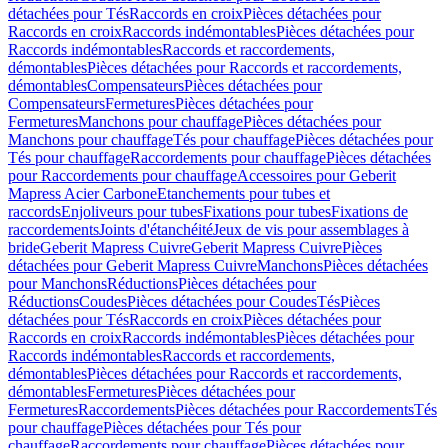
détachées pour Tés
Raccords en croix
Pièces détachées pour
Raccords en croix
Raccords indémontables
Pièces détachées pour
Raccords indémontables
Raccords et raccordements,
démontables
Pièces détachées pour Raccords et raccordements,
démontables
Compensateurs
Pièces détachées pour
Compensateurs
Fermetures
Pièces détachées pour
Fermetures
Manchons pour chauffage
Pièces détachées pour
Manchons pour chauffage
Tés pour chauffage
Pièces détachées pour
Tés pour chauffage
Raccordements pour chauffage
Pièces détachées
pour Raccordements pour chauffage
Accessoires pour Geberit
Mapress Acier Carbone
Etanchements pour tubes et
raccords
Enjoliveurs pour tubes
Fixations pour tubes
Fixations de
raccordements
Joints d'étanchéité
Jeux de vis pour assemblages à
bride
Geberit Mapress Cuivre
Geberit Mapress Cuivre
Pièces
détachées pour Geberit Mapress Cuivre
Manchons
Pièces détachées
pour Manchons
Réductions
Pièces détachées pour
Réductions
Coudes
Pièces détachées pour Coudes
Tés
Pièces
détachées pour Tés
Raccords en croix
Pièces détachées pour
Raccords en croix
Raccords indémontables
Pièces détachées pour
Raccords indémontables
Raccords et raccordements,
démontables
Pièces détachées pour Raccords et raccordements,
démontables
Fermetures
Pièces détachées pour
Fermetures
Raccordements
Pièces détachées pour Raccordements
Tés
pour chauffage
Pièces détachées pour Tés pour
chauffage
Raccordements pour chauffage
Pièces détachées pour