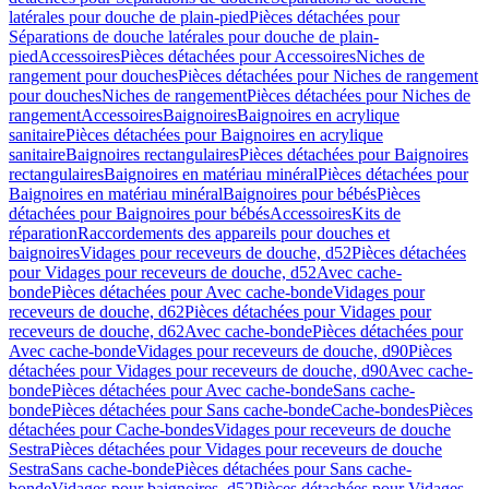
latérales pour douche de plain-pied
Pièces détachées pour
Séparations de douche latérales pour douche de plain-
pied
Accessoires
Pièces détachées pour Accessoires
Niches de
rangement pour douches
Pièces détachées pour Niches de rangement
pour douches
Niches de rangement
Pièces détachées pour Niches de
rangement
Accessoires
Baignoires
Baignoires en acrylique
sanitaire
Pièces détachées pour Baignoires en acrylique
sanitaire
Baignoires rectangulaires
Pièces détachées pour Baignoires
rectangulaires
Baignoires en matériau minéral
Pièces détachées pour
Baignoires en matériau minéral
Baignoires pour bébés
Pièces
détachées pour Baignoires pour bébés
Accessoires
Kits de
réparation
Raccordements des appareils pour douches et
baignoires
Vidages pour receveurs de douche, d52
Pièces détachées
pour Vidages pour receveurs de douche, d52
Avec cache-
bonde
Pièces détachées pour Avec cache-bonde
Vidages pour
receveurs de douche, d62
Pièces détachées pour Vidages pour
receveurs de douche, d62
Avec cache-bonde
Pièces détachées pour
Avec cache-bonde
Vidages pour receveurs de douche, d90
Pièces
détachées pour Vidages pour receveurs de douche, d90
Avec cache-
bonde
Pièces détachées pour Avec cache-bonde
Sans cache-
bonde
Pièces détachées pour Sans cache-bonde
Cache-bondes
Pièces
détachées pour Cache-bondes
Vidages pour receveurs de douche
Sestra
Pièces détachées pour Vidages pour receveurs de douche
Sestra
Sans cache-bonde
Pièces détachées pour Sans cache-
bonde
Vidages pour baignoires, d52
Pièces détachées pour Vidages