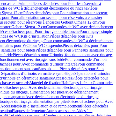
à encastrer Twinline
Pièces détachées pour Pour les réservoirs à
es de WC à déclenchement électronique du rinçage
Pièces
rit Sigma 12 cm
Pièces détachées pour Pour alimentation sur secteur,
 pour Pour alimentation sur secteur, pour réservoirs à encastrer
ur secteur, pour réservoirs à encastrer Geberit Omega 12 cm
Pour
encastrer Geberit Sigma 12 cm
Commandes de WC avec déclenchement
ièces détachées pour Pour rinçage double touche
Pour rinçage simple
mandes de WC
Kits d’installation
Pièces détachées pour Kits
nt électronique du rinçage
Pour commandes de WC à déclenchement
anitaires pour WC
Pour WC suspendus
Pièces détachées pour Pour
sanitaires pour bidets
Pièces détachées pour Panneaux sanitaires pour
ec bride
Pièces détachées pour Urinoirs, fonctionnement avec rinçage,
 fonctionnement avec rinçage, sans bride
Pour commande d’urinoir
étachées pour Avec commande d'urinoir intégrée
Pour commande
fonctionnement sans eau
Sans abattant
Pièces détachées pour Sans
 Séparations d’urinoirs en matière synthétique
Séparations d’urinoirs
d’urinoirs en céramique sanitaire
Accessoires
Pièces détachées pour
chasse et raccords
Matériel de fixation
Habillages latéraux
Commandes
es détachées pour Avec déclenchement électronique du rinçage,
ique du rinçage, alimentation par piles
Avec déclenchement
age en apparent
Avec déclenchement électronique du rinçage,
onique du rinçage, alimentation par piles
Pièces détachées pour Avec
 Accessoires
Kits d’installation et de remplacement
Pièces détachées
novation
Plaques de fermeture
Autres accessoires
Aides à la
ur WC et vidoirs suspendus
Coudes de raccordement
Pièces détachées