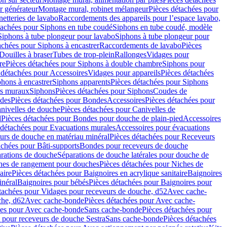
r générateur
Montage mural, robinet mélangeur
Pièces détachées pour
netteries de lavabo
Raccordements des appareils pour l’espace lavabo,
tachées pour Siphons en tube coudé
Siphons en tube coudé, modèle
Siphons à tube plongeur pour lavabo
Siphons à tube plongeur pour
achées pour Siphons à encastrer
Raccordements de lavabo
Pièces
Douilles à braser
Tubes de trop-plein
Rallonges
Vidages pour
re
Pièces détachées pour Siphons à double chambre
Siphons pour
 détachées pour Accessoires
Vidages pour appareils
Pièces détachées
hons à encastrer
Siphons apparents
Pièces détachées pour Siphons
rs muraux
Siphons
Pièces détachées pour Siphons
Coudes de
des
Pièces détachées pour Bondes
Accessoires
Pièces détachées pour
nivelles de douche
Pièces détachées pour Canivelles de
d
Pièces détachées pour Bondes pour douche de plain-pied
Accessoires
 détachées pour Evacuations murales
Accessoires pour évacuations
urs de douche en matériau minéral
Pièces détachées pour Receveurs
achées pour Bâti-supports
Bondes pour receveurs de douche
arations de douche
Séparations de douche latérales pour douche de
hes de rangement pour douches
Pièces détachées pour Niches de
aire
Pièces détachées pour Baignoires en acrylique sanitaire
Baignoires
inéral
Baignoires pour bébés
Pièces détachées pour Baignoires pour
tachées pour Vidages pour receveurs de douche, d52
Avec cache-
che, d62
Avec cache-bonde
Pièces détachées pour Avec cache-
ées pour Avec cache-bonde
Sans cache-bonde
Pièces détachées pour
 pour receveurs de douche Sestra
Sans cache-bonde
Pièces détachées