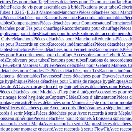
etures
Tés pour chauffage
Pièces détachées pour Tés pour chauffage
Rac
chéité
Packs de vis pour assemblages à bride
Fixations pour tubes
Geberi
Tubes 1.0215 (E 220)
Mamelons
Manchons
Pièces détachées pour Manc
ix
Pièces détachées pour Raccords en croix
Raccords indémontables
Pièc
tables
Compensateurs
Pièces détachées pour Compensateurs
Fermetures
étachées pour Tés pour chauffage
Raccordements pour chauffage
Pièces
njoliveurs pour tubes
Fixations pour tubes
Fixations de raccordements
Jo
s Cuivre
Manchons
Pièces détachées pour Manchons
Réductions
Pièces d
ées pour Raccords en croix
Raccords indémontables
Pièces détachées po
tables
Fermetures
Pièces détachées pour Fermetures
Raccordements
Pièc
ées pour Raccordements pour chauffage
Accessoires pour Geberit Mapr
ords
Enjoliveurs pour tubes
Fixations pour tubes
Fixations de raccordeme
NiFe
Geberit Mapress CuNiFe
Pièces détachées pour Geberit Mapress 
 détachées pour Coudes
Tés
Pièces détachées pour Tés
Raccords indémon
rdements, démontables
Traversées
Pièces détachées pour Traversées
Acces
age hygiéniques
Pièces détachées pour Unités de rinçage hygiéniques
Acc
des de WC avec rinçage forcé hygiénique
Pièces détachées pour Réser
Pièces détachées pour Modules d’hygiène à intégrer
Accessoires pour r
 rinçage forcé hygiénique
Capteurs
Câbles
Blocs d’alimentation
Pièces d
montage encastré
Pièces détachées pour Vannes à siège droit pour monta
letés
Pièces détachées pour Avec raccords filetés
Vannes à siège incliné
P
ords à sertir Mepla
Pièces détachées pour Avec raccords à sertir Mepla
boisseau sphérique
Pièces détachées pour Robinets à boisseau sphérique
raccords à sertir Mepla
Avec raccords à sertir Mapress
Pièces détachées
érique pour montage encastré
Avec raccords à sertir FlowFit
Avec raccord