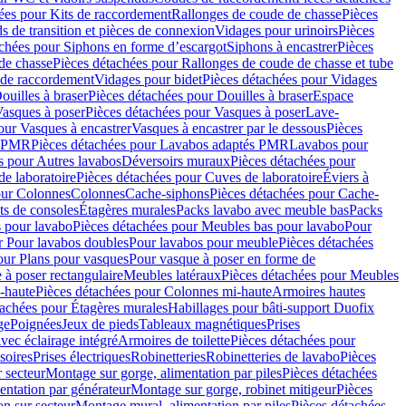
ées pour Kits de raccordement
Rallonges de coude de chasse
Pièces
s de transition et pièces de connexion
Vidages pour urinoirs
Pièces
achées pour Siphons en forme d’escargot
Siphons à encastrer
Pièces
de chasse
Pièces détachées pour Rallonges de coude de chasse et tube
 de raccordement
Vidages pour bidet
Pièces détachées pour Vidages
ouilles à braser
Pièces détachées pour Douilles à braser
Espace
asques à poser
Pièces détachées pour Vasques à poser
Lave-
our Vasques à encastrer
Vasques à encastrer par le dessous
Pièces
s PMR
Pièces détachées pour Lavabos adaptés PMR
Lavabos pour
s pour Autres lavabos
Déversoirs muraux
Pièces détachées pour
e laboratoire
Pièces détachées pour Cuves de laboratoire
Éviers à
our Colonnes
Colonnes
Cache-siphons
Pièces détachées pour Cache-
ts de consoles
Étagères murales
Packs lavabo avec meuble bas
Packs
 pour lavabo
Pièces détachées pour Meubles bas pour lavabo
Pour
r Pour lavabos doubles
Pour lavabos pour meuble
Pièces détachées
our Plans pour vasques
Pour vasque à poser en forme de
 à poser rectangulaire
Meubles latéraux
Pièces détachées pour Meubles
-haute
Pièces détachées pour Colonnes mi-haute
Armoires hautes
tachées pour Étagères murales
Habillages pour bâti-support Duofix
ge
Poignées
Jeux de pieds
Tableaux magnétiques
Prises
vec éclairage intégré
Armoires de toilette
Pièces détachées pour
soires
Prises électriques
Robinetteries
Robinetteries de lavabo
Pièces
 secteur
Montage sur gorge, alimentation par piles
Pièces détachées
entation par générateur
Montage sur gorge, robinet mitigeur
Pièces
n sur secteur
Montage mural, alimentation par piles
Pièces détachées