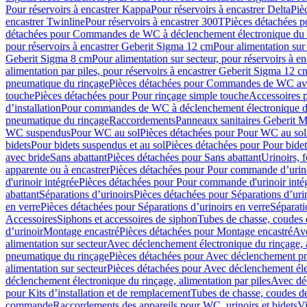
Pour réservoirs à encastrer Kappa
Pour réservoirs à encastrer Delta
Piè
encastrer Twinline
Pour réservoirs à encastrer 300T
Pièces détachées p
détachées pour Commandes de WC à déclenchement électronique du 
pour réservoirs à encastrer Geberit Sigma 12 cm
Pour alimentation sur
Geberit Sigma 8 cm
Pour alimentation sur secteur, pour réservoirs à 
alimentation par piles, pour réservoirs à encastrer Geberit Sigma 12 c
pneumatique du rinçage
Pièces détachées pour Commandes de WC ave
touche
Pièces détachées pour Pour rinçage simple touche
Accessoires
d’installation
Pour commandes de WC à déclenchement électronique d
pneumatique du rinçage
Raccordements
Panneaux sanitaires Geberit M
WC suspendus
Pour WC au sol
Pièces détachées pour Pour WC au sol
bidets
Pour bidets suspendus et au sol
Pièces détachées pour Pour bidet
avec bride
Sans abattant
Pièces détachées pour Sans abattant
Urinoirs, 
apparente ou à encastrer
Pièces détachées pour Pour commande d’urino
d'urinoir intégrée
Pièces détachées pour Pour commande d'urinoir inté
abattant
Séparations d’urinoirs
Pièces détachées pour Séparations d’uri
en verre
Pièces détachées pour Séparations d’urinoirs en verre
Séparati
Accessoires
Siphons et accessoires de siphon
Tubes de chasse, coudes 
dʼurinoir
Montage encastré
Pièces détachées pour Montage encastré
Ave
alimentation sur secteur
Avec déclenchement électronique du rinçage, a
pneumatique du rinçage
Pièces détachées pour Avec déclenchement p
alimentation sur secteur
Pièces détachées pour Avec déclenchement élec
déclenchement électronique du rinçage, alimentation par piles
Avec dé
pour Kits d’installation et de remplacement
Tubes de chasse, coudes de
commande
Raccordements des appareils pour WC, urinoirs et bidets
Vi