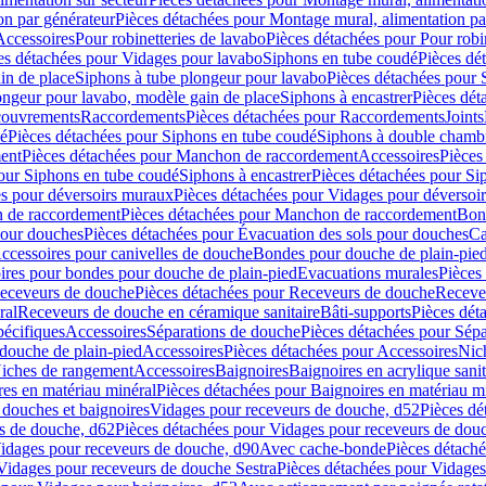
on par générateur
Pièces détachées pour Montage mural, alimentation pa
Accessoires
Pour robinetteries de lavabo
Pièces détachées pour Pour robi
es détachées pour Vidages pour lavabo
Siphons en tube coudé
Pièces dé
in de place
Siphons à tube plongeur pour lavabo
Pièces détachées pour 
ongeur pour lavabo, modèle gain de place
Siphons à encastrer
Pièces dét
ouvrements
Raccordements
Pièces détachées pour Raccordements
Joints
dé
Pièces détachées pour Siphons en tube coudé
Siphons à double chamb
ent
Pièces détachées pour Manchon de raccordement
Accessoires
Pièces
our Siphons en tube coudé
Siphons à encastrer
Pièces détachées pour Sip
s pour déversoirs muraux
Pièces détachées pour Vidages pour déversoi
 de raccordement
Pièces détachées pour Manchon de raccordement
Bon
pour douches
Pièces détachées pour Évacuation des sols pour douches
Ca
ccessoires pour canivelles de douche
Bondes pour douche de plain-pie
ires pour bondes pour douche de plain-pied
Evacuations murales
Pièces
eceveurs de douche
Pièces détachées pour Receveurs de douche
Receve
ral
Receveurs de douche en céramique sanitaire
Bâti-supports
Pièces dét
pécifiques
Accessoires
Séparations de douche
Pièces détachées pour Sép
 douche de plain-pied
Accessoires
Pièces détachées pour Accessoires
Nic
Niches de rangement
Accessoires
Baignoires
Baignoires en acrylique sanit
res en matériau minéral
Pièces détachées pour Baignoires en matériau m
douches et baignoires
Vidages pour receveurs de douche, d52
Pièces dé
s de douche, d62
Pièces détachées pour Vidages pour receveurs de dou
Vidages pour receveurs de douche, d90
Avec cache-bonde
Pièces détach
Vidages pour receveurs de douche Sestra
Pièces détachées pour Vidages