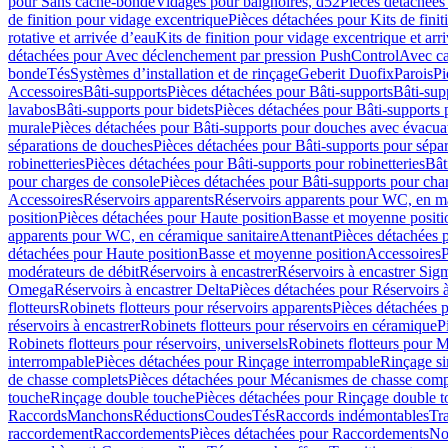
pour Sans cache-bonde
Vidages pour baignoires, d52
Pièces détachées
de finition pour vidage excentrique
Pièces détachées pour Kits de fini
rotative et arrivée d’eau
Kits de finition pour vidage excentrique et arr
détachées pour Avec déclenchement par pression PushControl
Avec c
bonde
Tés
Systèmes d’installation et de rinçage
Geberit Duofix
Parois
Pi
Accessoires
Bâti-supports
Pièces détachées pour Bâti-supports
Bâti-su
lavabos
Bâti-supports pour bidets
Pièces détachées pour Bâti-supports 
murale
Pièces détachées pour Bâti-supports pour douches avec évacua
séparations de douches
Pièces détachées pour Bâti-supports pour sépa
robinetteries
Pièces détachées pour Bâti-supports pour robinetteries
Bât
pour charges de console
Pièces détachées pour Bâti-supports pour cha
Accessoires
Réservoirs apparents
Réservoirs apparents pour WC, en ma
position
Pièces détachées pour Haute position
Basse et moyenne positi
apparents pour WC, en céramique sanitaire
Attenant
Pièces détachées 
détachées pour Haute position
Basse et moyenne position
Accessoires
P
modérateurs de débit
Réservoirs à encastrer
Réservoirs à encastrer Sig
Omega
Réservoirs à encastrer Delta
Pièces détachées pour Réservoirs à
flotteurs
Robinets flotteurs pour réservoirs apparents
Pièces détachées p
réservoirs à encastrer
Robinets flotteurs pour réservoirs en céramique
P
Robinets flotteurs pour réservoirs, universels
Robinets flotteurs pour 
interrompable
Pièces détachées pour Rinçage interrompable
Rinçage s
de chasse complets
Pièces détachées pour Mécanismes de chasse comp
touche
Rinçage double touche
Pièces détachées pour Rinçage double 
Raccords
Manchons
Réductions
Coudes
Tés
Raccords indémontables
Tra
raccordement
Raccordements
Pièces détachées pour Raccordements
Nou