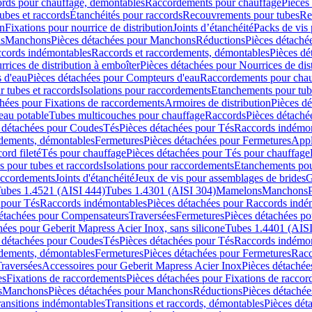
cords pour chauffage, démontables
Raccordements pour chauffage
Pièces
ubes et raccords
Étanchéités pour raccords
Recouvrements pour tubes
Re
on
Fixations pour nourrice de distribution
Joints d’étanchéité
Packs de vis
ds
Manchons
Pièces détachées pour Manchons
Réductions
Pièces détaché
ccords indémontables
Raccords et raccordements, démontables
Pièces dé
rrices de distribution à emboîter
Pièces détachées pour Nourrices de dis
 d'eau
Pièces détachées pour Compteurs d'eau
Raccordements pour chau
r tubes et raccords
Isolations pour raccordements
Etanchements pour tube
chées pour Fixations de raccordements
Armoires de distribution
Pièces dé
eau potable
Tubes multicouches pour chauffage
Raccords
Pièces détaché
 détachées pour Coudes
Tés
Pièces détachées pour Tés
Raccords indémon
rdements, démontables
Fermetures
Pièces détachées pour Fermetures
Appl
ord fileté
Tés pour chauffage
Pièces détachées pour Tés pour chauffage
ns pour tubes et raccords
Isolations pour raccordements
Etanchements pour
raccordements
Joints d'étanchéité
Jeux de vis pour assemblages de brides
G
ubes 1.4521 (AISI 444)
Tubes 1.4301 (AISI 304)
Mamelons
Manchons
 pour Tés
Raccords indémontables
Pièces détachées pour Raccords indé
détachées pour Compensateurs
Traversées
Fermetures
Pièces détachées po
hées pour Geberit Mapress Acier Inox, sans silicone
Tubes 1.4401 (AISI
 détachées pour Coudes
Tés
Pièces détachées pour Tés
Raccords indémon
rdements, démontables
Fermetures
Pièces détachées pour Fermetures
Racc
raversées
Accessoires pour Geberit Mapress Acier Inox
Pièces détachée
es
Fixations de raccordements
Pièces détachées pour Fixations de racco
s
Manchons
Pièces détachées pour Manchons
Réductions
Pièces détachée
ransitions indémontables
Transitions et raccords, démontables
Pièces dét