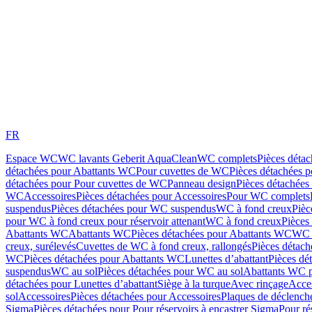
FR
Espace WC
WC lavants Geberit AquaClean
WC complets
Pièces déta
détachées pour Abattants WC
Pour cuvettes de WC
Pièces détachées 
détachées pour Pour cuvettes de WC
Panneau design
Pièces détachées
WC
Accessoires
Pièces détachées pour Accessoires
Pour WC complets
suspendus
Pièces détachées pour WC suspendus
WC à fond creux
Pièc
pour WC à fond creux pour réservoir attenant
WC à fond creux
Pièces
Abattants WC
Abattants WC
Pièces détachées pour Abattants WC
WC 
creux, surélevés
Cuvettes de WC à fond creux, rallongés
Pièces détach
WC
Pièces détachées pour Abattants WC
Lunettes d’abattant
Pièces dé
suspendus
WC au sol
Pièces détachées pour WC au sol
Abattants WC p
détachées pour Lunettes d’abattant
Siège à la turque
Avec rinçage
Acce
sol
Accessoires
Pièces détachées pour Accessoires
Plaques de déclenc
Sigma
Pièces détachées pour Pour réservoirs à encastrer Sigma
Pour ré