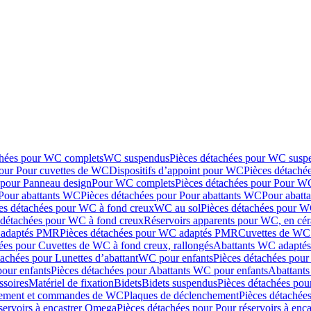
chées pour WC complets
WC suspendus
Pièces détachées pour WC susp
pour Pour cuvettes de WC
Dispositifs d’appoint pour WC
Pièces détaché
 pour Panneau design
Pour WC complets
Pièces détachées pour Pour W
Pour abattants WC
Pièces détachées pour Pour abattants WC
Pour abatt
es détachées pour WC à fond creux
WC au sol
Pièces détachées pour W
 détachées pour WC à fond creux
Réservoirs apparents pour WC, en cér
adaptés PMR
Pièces détachées pour WC adaptés PMR
Cuvettes de WC 
ées pour Cuvettes de WC à fond creux, rallongés
Abattants WC adapt
tachées pour Lunettes d’abattant
WC pour enfants
Pièces détachées pou
our enfants
Pièces détachées pour Abattants WC pour enfants
Abattant
ssoires
Matériel de fixation
Bidets
Bidets suspendus
Pièces détachées pou
hement et commandes de WC
Plaques de déclenchement
Pièces détachée
servoirs à encastrer Omega
Pièces détachées pour Pour réservoirs à enc