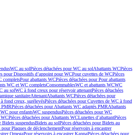
endus
WC au sol
Pièces détachées pour WC au sol
Abattants WC
Pièces
es pour Dispositifs d’appoint pour WC
Pour cuvettes de WC
Pièces
C complets
Pour abattants WC
Pièces détachées pour Pour abattants
ants WC et WC complets
Consommables
WC et abattants WC
WC
C au sol
WC à fond creux pour réservoir attenant
Pièces détachées
amique sanitaire
Attenant
Abattants WC
Pièces détachées pour
à fond creux, surélevés
Pièces détachées pour Cuvettes de WC à fond
és PMR
Pièces détachées pour Abattants WC adaptés PMR
Abattants
r WC pour enfants
WC suspendus
Pièces détachées pour WC
s WC
Pièces détachées pour Abattants WC
Lunettes d’abattant
Pièces
r Bidets suspendus
Bidets au sol
Pièces détachées pour Bidets au
s pour Plaques de déclenchement
Pour réservoirs à encastrer
astrer Omega
Pour réservoirs à encastrer Kappa
Pièces détachées pour