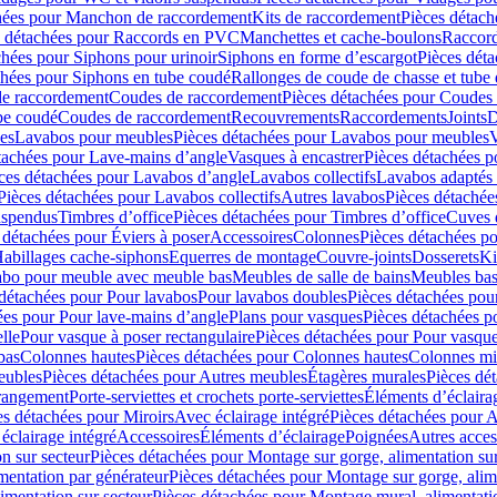
hées pour Manchon de raccordement
Kits de raccordement
Pièces détach
s détachées pour Raccords en PVC
Manchettes et cache-boulons
Raccord
chées pour Siphons pour urinoir
Siphons en forme d’escargot
Pièces dét
chées pour Siphons en tube coudé
Rallonges de coude de chasse et tube 
de raccordement
Coudes de raccordement
Pièces détachées pour Coudes
be coudé
Coudes de raccordement
Recouvrements
Raccordements
Joints
D
es
Lavabos pour meubles
Pièces détachées pour Lavabos pour meubles
V
tachées pour Lave-mains d’angle
Vasques à encastrer
Pièces détachées p
ces détachées pour Lavabos d’angle
Lavabos collectifs
Lavabos adapté
Pièces détachées pour Lavabos collectifs
Autres lavabos
Pièces détachée
uspendus
Timbres dʼoffice
Pièces détachées pour Timbres dʼoffice
Cuves d
 détachées pour Éviers à poser
Accessoires
Colonnes
Pièces détachées p
abillages cache-siphons
Equerres de montage
Couvre-joints
Dosserets
Ki
vabo pour meuble avec meuble bas
Meubles de salle de bains
Meubles bas
 détachées pour Pour lavabos
Pour lavabos doubles
Pièces détachées pou
ées pour Pour lave-mains d’angle
Plans pour vasques
Pièces détachées p
lle
Pour vasque à poser rectangulaire
Pièces détachées pour Pour vasque
bas
Colonnes hautes
Pièces détachées pour Colonnes hautes
Colonnes mi
eubles
Pièces détachées pour Autres meubles
Étagères murales
Pièces dé
 rangement
Porte-serviettes et crochets porte-serviettes
Éléments d’éclaira
es détachées pour Miroirs
Avec éclairage intégré
Pièces détachées pour A
éclairage intégré
Accessoires
Éléments d’éclairage
Poignées
Autres acces
n sur secteur
Pièces détachées pour Montage sur gorge, alimentation sur
mentation par générateur
Pièces détachées pour Montage sur gorge, alim
imentation sur secteur
Pièces détachées pour Montage mural, alimentatio