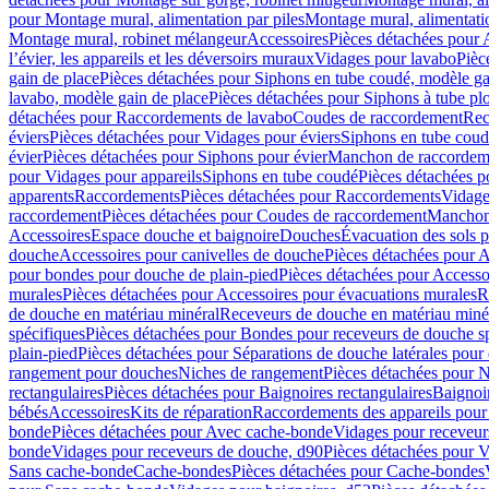
pour Montage mural, alimentation par piles
Montage mural, alimentati
Montage mural, robinet mélangeur
Accessoires
Pièces détachées pour 
l’évier, les appareils et les déversoirs muraux
Vidages pour lavabo
Pièc
gain de place
Pièces détachées pour Siphons en tube coudé, modèle ga
lavabo, modèle gain de place
Pièces détachées pour Siphons à tube pl
détachées pour Raccordements de lavabo
Coudes de raccordement
Rec
éviers
Pièces détachées pour Vidages pour éviers
Siphons en tube cou
évier
Pièces détachées pour Siphons pour évier
Manchon de raccordem
pour Vidages pour appareils
Siphons en tube coudé
Pièces détachées p
apparents
Raccordements
Pièces détachées pour Raccordements
Vidage
raccordement
Pièces détachées pour Coudes de raccordement
Manchon
Accessoires
Espace douche et baignoire
Douches
Évacuation des sols 
douche
Accessoires pour canivelles de douche
Pièces détachées pour A
pour bondes pour douche de plain-pied
Pièces détachées pour Accesso
murales
Pièces détachées pour Accessoires pour évacuations murales
R
de douche en matériau minéral
Receveurs de douche en matériau miné
spécifiques
Pièces détachées pour Bondes pour receveurs de douche s
plain-pied
Pièces détachées pour Séparations de douche latérales pour
rangement pour douches
Niches de rangement
Pièces détachées pour 
rectangulaires
Pièces détachées pour Baignoires rectangulaires
Baignoi
bébés
Accessoires
Kits de réparation
Raccordements des appareils pour 
bonde
Pièces détachées pour Avec cache-bonde
Vidages pour receveur
bonde
Vidages pour receveurs de douche, d90
Pièces détachées pour 
Sans cache-bonde
Cache-bondes
Pièces détachées pour Cache-bondes