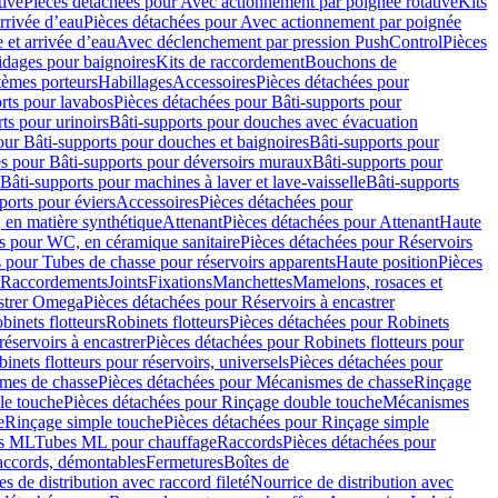
tive
Pièces détachées pour Avec actionnement par poignée rotative
Kits
rrivée d’eau
Pièces détachées pour Avec actionnement par poignée
 et arrivée d’eau
Avec déclenchement par pression PushControl
Pièces
idages pour baignoires
Kits de raccordement
Bouchons de
tèmes porteurs
Habillages
Accessoires
Pièces détachées pour
rts pour lavabos
Pièces détachées pour Bâti-supports pour
ts pour urinoirs
Bâti-supports pour douches avec évacuation
our Bâti-supports pour douches et baignoires
Bâti-supports pour
es pour Bâti-supports pour déversoirs muraux
Bâti-supports pour
Bâti-supports pour machines à laver et lave-vaisselle
Bâti-supports
ports pour éviers
Accessoires
Pièces détachées pour
 en matière synthétique
Attenant
Pièces détachées pour Attenant
Haute
s pour WC, en céramique sanitaire
Pièces détachées pour Réservoirs
 pour Tubes de chasse pour réservoirs apparents
Haute position
Pièces
r Raccordements
Joints
Fixations
Manchettes
Mamelons, rosaces et
astrer Omega
Pièces détachées pour Réservoirs à encastrer
inets flotteurs
Robinets flotteurs
Pièces détachées pour Robinets
réservoirs à encastrer
Pièces détachées pour Robinets flotteurs pour
inets flotteurs pour réservoirs, universels
Pièces détachées pour
mes de chasse
Pièces détachées pour Mécanismes de chasse
Rinçage
le touche
Pièces détachées pour Rinçage double touche
Mécanismes
e
Rinçage simple touche
Pièces détachées pour Rinçage simple
s ML
Tubes ML pour chauffage
Raccords
Pièces détachées pour
raccords, démontables
Fermetures
Boîtes de
s de distribution avec raccord fileté
Nourrice de distribution avec