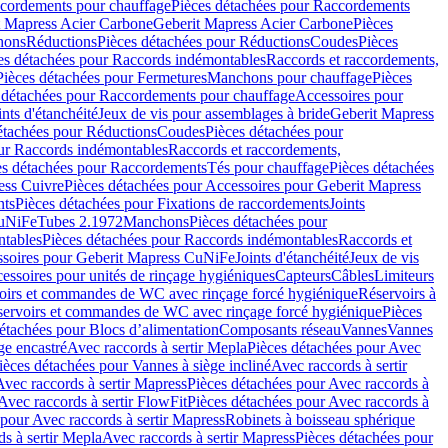
cordements pour chauffage
Pièces détachées pour Raccordements
t Mapress Acier Carbone
Geberit Mapress Acier Carbone
Pièces
hons
Réductions
Pièces détachées pour Réductions
Coudes
Pièces
es détachées pour Raccords indémontables
Raccords et raccordements,
Pièces détachées pour Fermetures
Manchons pour chauffage
Pièces
 détachées pour Raccordements pour chauffage
Accessoires pour
ints d'étanchéité
Jeux de vis pour assemblages à bride
Geberit Mapress
étachées pour Réductions
Coudes
Pièces détachées pour
ur Raccords indémontables
Raccords et raccordements,
es détachées pour Raccordements
Tés pour chauffage
Pièces détachées
ess Cuivre
Pièces détachées pour Accessoires pour Geberit Mapress
nts
Pièces détachées pour Fixations de raccordements
Joints
CuNiFe
Tubes 2.1972
Manchons
Pièces détachées pour
tables
Pièces détachées pour Raccords indémontables
Raccords et
soires pour Geberit Mapress CuNiFe
Joints d'étanchéité
Jeux de vis
essoires pour unités de rinçage hygiéniques
Capteurs
Câbles
Limiteurs
voirs et commandes de WC avec rinçage forcé hygiénique
Réservoirs à
éservoirs et commandes de WC avec rinçage forcé hygiénique
Pièces
étachées pour Blocs d’alimentation
Composants réseau
Vannes
Vannes
ge encastré
Avec raccords à sertir Mepla
Pièces détachées pour Avec
ièces détachées pour Vannes à siège incliné
Avec raccords à sertir
Avec raccords à sertir Mapress
Pièces détachées pour Avec raccords à
Avec raccords à sertir FlowFit
Pièces détachées pour Avec raccords à
 pour Avec raccords à sertir Mapress
Robinets à boisseau sphérique
s à sertir Mepla
Avec raccords à sertir Mapress
Pièces détachées pour