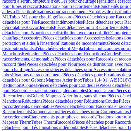
raccord à sertir
Compteurs d'eau
Tés pour chauffage
Transitions et rac
pour tubes et raccords
Isolations pour raccordements
Étanchéités pour t
aides à l'insertion
Fixations pour raccordements
Armoires de distributi
ML
Tubes ML pour chauffage
Raccords
Pièces détachées pour Raccor
détachées pour Tés
Raccords indémontables
Pièces détachées pour Ra
démontables
Raccordements
Pièces détachées pour Raccordements
Nou
détachées pour Nourrices de distribution avec raccord fileté
Compteurs
chauffage
Accessoires
Pièces détachées pour Accessoires
Isolations pou
protection et aides à l'insertion
Fixations de raccordements
Pièces déta
distribution
Joints d'étanchéité
Geberit Mepla
Tubes multicouches pour 
Manchons
Réductions
Pièces détachées pour Réductions
Coudes
Pièces
raccordements, démontables
Pièces détachées pour Raccords et racco
raccord fileté
Pièces détachées pour Nourrices de distribution avec racc
pour chauffage
Accessoires
Pièces détachées pour Accessoires
Isolatio
tubes
Fixations de raccordements
Pièces détachées pour Fixations de 
détachées pour Geberit Mapress Acier Inox
Tubes 1.4401 (AISI 316)
T
Réductions
Coudes
Pièces détachées pour Coudes
Tés
Pièces détachées
pour Raccords et raccordements, démontables
Compensateurs
Pièces 
Raccordements
Geberit Mapress Acier Inox, sans silicone
Pièces détac
Manchons
Réductions
Pièces détachées pour Réductions
Coudes
Pièces
raccordements, démontables
Pièces détachées pour Raccords et racco
Raccordements
Compensateurs
Pièces détachées pour Compensateurs
T
raccordements
Etanchements pour tubes et raccords
Fixations pour tub
Mapress Therm
Tubes Therm
Raccords
Pièces détachées pour Raccord
détachées pour Tés
Transitions indémontables
Pièces détachées pour T