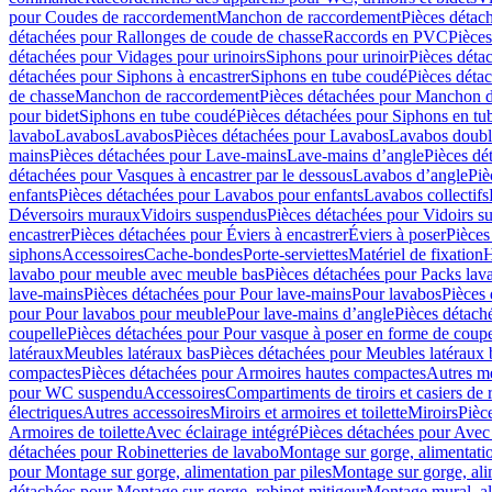
pour Coudes de raccordement
Manchon de raccordement
Pièces détac
détachées pour Rallonges de coude de chasse
Raccords en PVC
Pièce
détachées pour Vidages pour urinoirs
Siphons pour urinoir
Pièces déta
détachées pour Siphons à encastrer
Siphons en tube coudé
Pièces déta
de chasse
Manchon de raccordement
Pièces détachées pour Manchon 
pour bidet
Siphons en tube coudé
Pièces détachées pour Siphons en tu
lavabo
Lavabos
Lavabos
Pièces détachées pour Lavabos
Lavabos doubl
mains
Pièces détachées pour Lave-mains
Lave-mains d’angle
Pièces dé
détachées pour Vasques à encastrer par le dessous
Lavabos d’angle
Piè
enfants
Pièces détachées pour Lavabos pour enfants
Lavabos collectifs
Déversoirs muraux
Vidoirs suspendus
Pièces détachées pour Vidoirs s
encastrer
Pièces détachées pour Éviers à encastrer
Éviers à poser
Pièces
siphons
Accessoires
Cache-bondes
Porte-serviettes
Matériel de fixation
H
lavabo pour meuble avec meuble bas
Pièces détachées pour Packs la
lave-mains
Pièces détachées pour Pour lave-mains
Pour lavabos
Pièces
pour Pour lavabos pour meuble
Pour lave-mains d’angle
Pièces détach
coupelle
Pièces détachées pour Pour vasque à poser en forme de coupe
latéraux
Meubles latéraux bas
Pièces détachées pour Meubles latéraux 
compactes
Pièces détachées pour Armoires hautes compactes
Autres m
pour WC suspendu
Accessoires
Compartiments de tiroirs et casiers de
électriques
Autres accessoires
Miroirs et armoires et toilette
Miroirs
Pièc
Armoires de toilette
Avec éclairage intégré
Pièces détachées pour Avec 
détachées pour Robinetteries de lavabo
Montage sur gorge, alimentatio
pour Montage sur gorge, alimentation par piles
Montage sur gorge, ali
détachées pour Montage sur gorge, robinet mitigeur
Montage mural, al