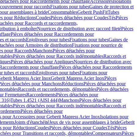
 détachées pour Raccordements pour chauffage
Accessoires
Isolations
couvrement pour raccords
Fixations pour tubes
Gaines de protection et
 pour assemblages à bride
Consommables
Geberit PushFit
Tubes
es pour Réductions
Coudes
Pièces détachées pour Coudes
Tés
Pièces
tachées pour Raccords et raccordements,
tribution à emboîter
Nourrices de distribution avec raccord fileté
Pièces
ffage
Pièces détachées pour Raccordements pour
s et raccords
Enjoliveurs pour tubes
Fixations pour tubes
Gaines de
tachées pour Armoires de distribution
Fixations pour nourrice de
es pour Raccords
Manchons
Pièces détachées pour
tables
Pièces détachées pour Raccords indémontables
Raccords et
iques
Pièces détachées pour Appliques
Nourrices de distribution avec
Raccordements pour chauffage
Pièces détachées pour Raccordements
 tubes et raccords
Enjoliveurs pour tubes
Fixations pour
eberit Mapress Acier Inox
Geberit Mapress Acier Inox
Pièces
Pièces détachées pour Manchons
Réductions
Pièces détachées pour
montables
Raccords et raccordements, démontables
Pièces détachées
ur Fermetures
Raccordements
Pièces détachées pour
 316)
Tubes 1.4521 (AISI 444)
Manchons
Pièces détachées pour
tables
Pièces détachées pour Raccords indémontables
Raccords et
ordements
Pièces détachées pour
s pour Accessoires pour Geberit Mapress Acier Inox
Isolations pour
rdements
Joints d'étanchéité
Jeux de vis pour assemblages à bride
Geberit
s pour Réductions
Coudes
Pièces détachées pour Coudes
Tés
Pièces
achées pour Transitions et raccords, démontables
Compensateurs
Pièces