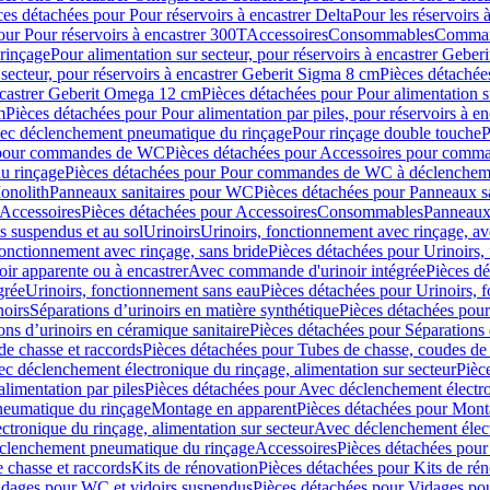
ces détachées pour Pour réservoirs à encastrer Delta
Pour les réservoirs 
our Pour réservoirs à encastrer 300T
Accessoires
Consommables
Command
rinçage
Pour alimentation sur secteur, pour réservoirs à encastrer Gebe
 secteur, pour réservoirs à encastrer Geberit Sigma 8 cm
Pièces détachées
encastrer Geberit Omega 12 cm
Pièces détachées pour Pour alimentation s
m
Pièces détachées pour Pour alimentation par piles, pour réservoirs à 
c déclenchement pneumatique du rinçage
Pour rinçage double touche
P
 pour commandes de WC
Pièces détachées pour Accessoires pour com
u rinçage
Pièces détachées pour Pour commandes de WC à déclencheme
onolith
Panneaux sanitaires pour WC
Pièces détachées pour Panneaux s
Accessoires
Pièces détachées pour Accessoires
Consommables
Panneaux 
s suspendus et au sol
Urinoirs
Urinoirs, fonctionnement avec rinçage, av
fonctionnement avec rinçage, sans bride
Pièces détachées pour Urinoirs,
ir apparente ou à encastrer
Avec commande d'urinoir intégrée
Pièces d
grée
Urinoirs, fonctionnement sans eau
Pièces détachées pour Urinoirs, 
noirs
Séparations d’urinoirs en matière synthétique
Pièces détachées pour
ons d’urinoirs en céramique sanitaire
Pièces détachées pour Séparations 
de chasse et raccords
Pièces détachées pour Tubes de chasse, coudes de 
c déclenchement électronique du rinçage, alimentation sur secteur
Pièc
limentation par piles
Pièces détachées pour Avec déclenchement électron
neumatique du rinçage
Montage en apparent
Pièces détachées pour Mont
tronique du rinçage, alimentation sur secteur
Avec déclenchement électr
clenchement pneumatique du rinçage
Accessoires
Pièces détachées pour
 chasse et raccords
Kits de rénovation
Pièces détachées pour Kits de ré
dages pour WC et vidoirs suspendus
Pièces détachées pour Vidages po