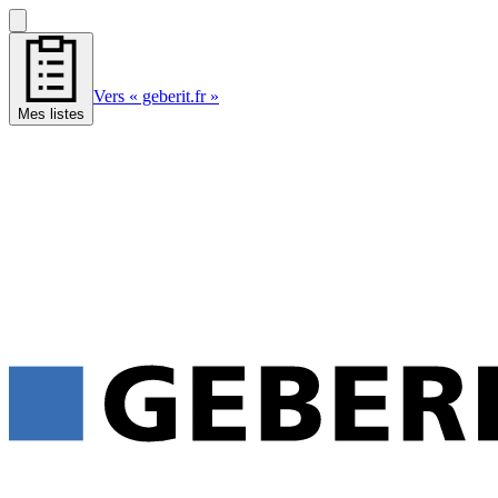
Vers « geberit.fr »
Mes listes