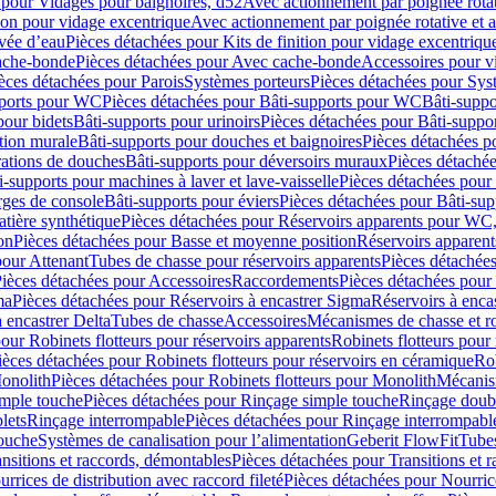
 pour Vidages pour baignoires, d52
Avec actionnement par poignée rota
tion pour vidage excentrique
Avec actionnement par poignée rotative et a
ivée d’eau
Pièces détachées pour Kits de finition pour vidage excentrique
ache-bonde
Pièces détachées pour Avec cache-bonde
Accessoires pour v
èces détachées pour Parois
Systèmes porteurs
Pièces détachées pour Sys
pports pour WC
Pièces détachées pour Bâti-supports pour WC
Bâti-suppo
pour bidets
Bâti-supports pour urinoirs
Pièces détachées pour Bâti-suppor
tion murale
Bâti-supports pour douches et baignoires
Pièces détachées p
rations de douches
Bâti-supports pour déversoirs muraux
Pièces détaché
i-supports pour machines à laver et lave-vaisselle
Pièces détachées pour 
rges de console
Bâti-supports pour éviers
Pièces détachées pour Bâti-sup
tière synthétique
Pièces détachées pour Réservoirs apparents pour WC,
on
Pièces détachées pour Basse et moyenne position
Réservoirs apparent
pour Attenant
Tubes de chasse pour réservoirs apparents
Pièces détachées
ièces détachées pour Accessoires
Raccordements
Pièces détachées pou
ma
Pièces détachées pour Réservoirs à encastrer Sigma
Réservoirs à enc
 encastrer Delta
Tubes de chasse
Accessoires
Mécanismes de chasse et rob
our Robinets flotteurs pour réservoirs apparents
Robinets flotteurs pour 
ièces détachées pour Robinets flotteurs pour réservoirs en céramique
Rob
Monolith
Pièces détachées pour Robinets flotteurs pour Monolith
Mécanis
imple touche
Pièces détachées pour Rinçage simple touche
Rinçage doub
lets
Rinçage interrompable
Pièces détachées pour Rinçage interrompabl
touche
Systèmes de canalisation pour l’alimentation
Geberit FlowFit
Tube
nsitions et raccords, démontables
Pièces détachées pour Transitions et 
rrices de distribution avec raccord fileté
Pièces détachées pour Nourrice