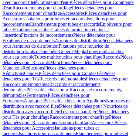
avec raccord fileté
Compteurs d'eau
Pièces détachées pour Compteurs
d'eau
Raccordements pour chauffage
Pièces détachées pour
Raccordements pour chauffage
Accessoires
Pièces détachées pour
Accessoires
Isolations pour tubes et raccords
Isolations pour
raccordements
Etanchements pour tubes et raccords
Enjoliveurs pour
tubes
Fixations pour tubes
Gaines de protection et aides à
l'insertion
Fixations de raccordements
Pièces détachées pour
Fixations de raccordements
Armoires de distribution
Pièces détachées
pour Armoires de distribution
Fixations pour nourrice de
distribution
Joints d'étanchéité
Geberit Mepla
Tubes multicouches
pour eau potable
Tubes multicouches pour chauffage
Raccords
Pièces
détachées pour Raccords
Manchons
Pièces détachées pour
Manchons
Réductions
Pièces détachées pour
Réductions
Coudes
Pièces détachées pour Coudes
Tés
Pièces
détachées pour Tés
Raccords indémontables
Pièces détachées pour
Raccords indémontables
Raccords et raccordements,
démontables
Pièces détachées pour Raccords et raccordements,
démontables
Fermetures
Pièces détachées pour
Fermetures
Appliques
Pièces détachées pour Appliques
Nourrices de
distribution avec raccord fileté
Pièces détachées pour Nourrices de
distribution avec raccord fileté
Tés pour chauffage
Pièces détachées
pour Tés pour chauffage
Raccordements pour chauffage
Pièces
détachées pour Raccordements pour chauffage
Accessoires
Pièces
détachées pour Accessoires
Isolations pour tubes et
raccords
Isolations pour raccordements
Etanchements pour tubes et