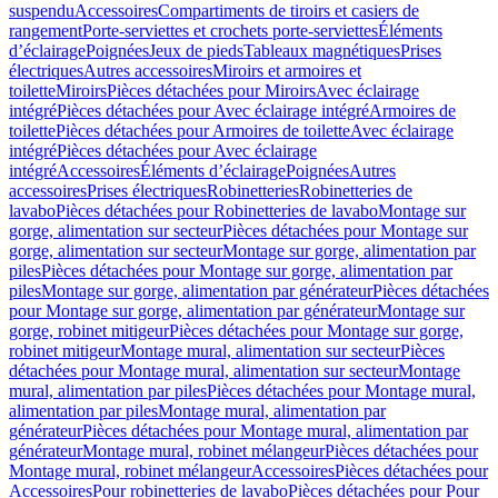
suspendu
Accessoires
Compartiments de tiroirs et casiers de
rangement
Porte-serviettes et crochets porte-serviettes
Éléments
d’éclairage
Poignées
Jeux de pieds
Tableaux magnétiques
Prises
électriques
Autres accessoires
Miroirs et armoires et
toilette
Miroirs
Pièces détachées pour Miroirs
Avec éclairage
intégré
Pièces détachées pour Avec éclairage intégré
Armoires de
toilette
Pièces détachées pour Armoires de toilette
Avec éclairage
intégré
Pièces détachées pour Avec éclairage
intégré
Accessoires
Éléments d’éclairage
Poignées
Autres
accessoires
Prises électriques
Robinetteries
Robinetteries de
lavabo
Pièces détachées pour Robinetteries de lavabo
Montage sur
gorge, alimentation sur secteur
Pièces détachées pour Montage sur
gorge, alimentation sur secteur
Montage sur gorge, alimentation par
piles
Pièces détachées pour Montage sur gorge, alimentation par
piles
Montage sur gorge, alimentation par générateur
Pièces détachées
pour Montage sur gorge, alimentation par générateur
Montage sur
gorge, robinet mitigeur
Pièces détachées pour Montage sur gorge,
robinet mitigeur
Montage mural, alimentation sur secteur
Pièces
détachées pour Montage mural, alimentation sur secteur
Montage
mural, alimentation par piles
Pièces détachées pour Montage mural,
alimentation par piles
Montage mural, alimentation par
générateur
Pièces détachées pour Montage mural, alimentation par
générateur
Montage mural, robinet mélangeur
Pièces détachées pour
Montage mural, robinet mélangeur
Accessoires
Pièces détachées pour
Accessoires
Pour robinetteries de lavabo
Pièces détachées pour Pour