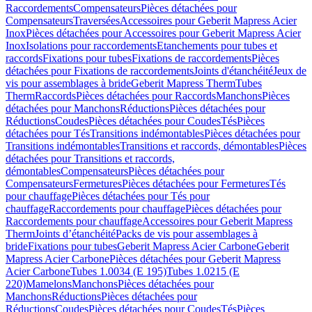
Raccordements
Compensateurs
Pièces détachées pour
Compensateurs
Traversées
Accessoires pour Geberit Mapress Acier
Inox
Pièces détachées pour Accessoires pour Geberit Mapress Acier
Inox
Isolations pour raccordements
Etanchements pour tubes et
raccords
Fixations pour tubes
Fixations de raccordements
Pièces
détachées pour Fixations de raccordements
Joints d'étanchéité
Jeux de
vis pour assemblages à bride
Geberit Mapress Therm
Tubes
Therm
Raccords
Pièces détachées pour Raccords
Manchons
Pièces
détachées pour Manchons
Réductions
Pièces détachées pour
Réductions
Coudes
Pièces détachées pour Coudes
Tés
Pièces
détachées pour Tés
Transitions indémontables
Pièces détachées pour
Transitions indémontables
Transitions et raccords, démontables
Pièces
détachées pour Transitions et raccords,
démontables
Compensateurs
Pièces détachées pour
Compensateurs
Fermetures
Pièces détachées pour Fermetures
Tés
pour chauffage
Pièces détachées pour Tés pour
chauffage
Raccordements pour chauffage
Pièces détachées pour
Raccordements pour chauffage
Accessoires pour Geberit Mapress
Therm
Joints d’étanchéité
Packs de vis pour assemblages à
bride
Fixations pour tubes
Geberit Mapress Acier Carbone
Geberit
Mapress Acier Carbone
Pièces détachées pour Geberit Mapress
Acier Carbone
Tubes 1.0034 (E 195)
Tubes 1.0215 (E
220)
Mamelons
Manchons
Pièces détachées pour
Manchons
Réductions
Pièces détachées pour
Réductions
Coudes
Pièces détachées pour Coudes
Tés
Pièces