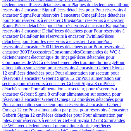
déclenchement
Pièces détachées pour Plaques de déclenchement
Pour
réservoirs à encastrer Sigma
Pièces détachées pour Pour réservoirs à
encastrer Sigma
Pour réservoirs à encastrer Omega
Pièces détachées
pour Pour réservoirs à encastrer Omega
Pour réservoirs à encastrer
Kappa
Pièces détachées pour Pour réservoirs à encastrer Kappa
Pour
réservoirs à encastrer Delta
Pièces détachées pour Pour réservoirs à
encastrer Delta
Pour les réservoirs à encastrer Twinline
Pièces
détachées pour Pour les réservoirs à encastrer Twinline
Pour
réservoirs à encastrer 300T
Pièces détachées pour Pour réservoirs à
encastrer 300T
Accessoires
Consommables
Commandes de WC à
déclenchement électronique du rinçage
Pièces détachées pour
Commandes de WC à déclenchement électronique du rinçage
Pour
alimentation sur secteur, pour réservoirs à encastrer Geberit Sigma
12 cm
Pièces détachées pour Pour alimentation sur secteur, pour
réservoirs à encastrer Geberit Sigma 12 cm
Pour alimentation sur
secteur, pour réservoirs à encastrer Geberit Sigma 8 cm
Pièces
détachées pour Pour alimentation sur secteur, pour réservoirs à
encastrer Geberit Sigma 8 cm
Pour alimentation sur secteur, pour
réservoirs à encastrer Geberit Omega 12 cm
Pièces détachées pour
Pour alimentation sur secteur, pour réservoirs à encastrer Geberit
Omega 12 cm
Pour alimentation par piles, pour réservoirs à encastrer
Geberit Sigma 12 cm
Pièces détachées pour Pour alimentation par
piles, pour réservoirs à encastrer Geberit Sigma 12 cm
Commandes
de WC avec déclenchement pneumatique du rinçage
Pièces
détachées pour Commandes de WC avec déclenchement