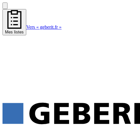
Vers « geberit.fr »
Mes listes