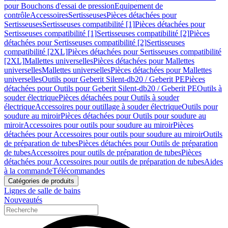
pour Bouchons d'essai de pression
Equipement de
contrôle
Accessoires
Sertisseuses
Pièces détachées pour
Sertisseuses
Sertisseuses compatibilité [1]
Pièces détachées pour
Sertisseuses compatibilité [1]
Sertisseuses compatibilité [2]
Pièces
détachées pour Sertisseuses compatibilité [2]
Sertisseuses
compatibilité [2XL]
Pièces détachées pour Sertisseuses compatibilité
[2XL]
Mallettes universelles
Pièces détachées pour Mallettes
universelles
Mallettes universelles
Pièces détachées pour Mallettes
universelles
Outils pour Geberit Silent-db20 / Geberit PE
Pièces
détachées pour Outils pour Geberit Silent-db20 / Geberit PE
Outils à
souder électrique
Pièces détachées pour Outils à souder
électrique
Accessoires pour outillage à souder électrique
Outils pour
soudure au miroir
Pièces détachées pour Outils pour soudure au
miroir
Accessoires pour outils pour soudure au miroir
Pièces
détachées pour Accessoires pour outils pour soudure au miroir
Outils
de préparation de tubes
Pièces détachées pour Outils de préparation
de tubes
Accessoires pour outils de préparation de tubes
Pièces
détachées pour Accessoires pour outils de préparation de tubes
Aides
à la commande
Télécommandes
Catégories de produits
Lignes de salle de bains
Nouveautés