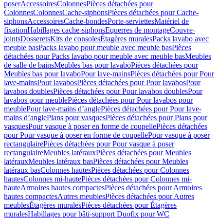
poser
Accessoires
Colonnes
Pièces détachées pour
Colonnes
Colonnes
Cache-siphons
Pièces détachées pour Cache-
siphons
Accessoires
Cache-bondes
Porte-serviettes
Matériel de
fixation
Habillages cache-siphons
Equerres de montage
Couvre-
joints
Dosserets
Kits de consoles
Étagères murales
Packs lavabo avec
meuble bas
Packs lavabo pour meuble avec meuble bas
Pièces
détachées pour Packs lavabo pour meuble avec meuble bas
Meubles
de salle de bains
Meubles bas pour lavabo
Pièces détachées pour
Meubles bas pour lavabo
Pour lave-mains
Pièces détachées pour Pour
lave-mains
Pour lavabos
Pièces détachées pour Pour lavabos
Pour
lavabos doubles
Pièces détachées pour Pour lavabos doubles
Pour
lavabos pour meuble
Pièces détachées pour Pour lavabos pour
meuble
Pour lave-mains d’angle
Pièces détachées pour Pour lave-
mains d’angle
Plans pour vasques
Pièces détachées pour Plans pour
vasques
Pour vasque à poser en forme de coupelle
Pièces détachées
pour Pour vasque à poser en forme de coupelle
Pour vasque à poser
rectangulaire
Pièces détachées pour Pour vasque à poser
rectangulaire
Meubles latéraux
Pièces détachées pour Meubles
latéraux
Meubles latéraux bas
Pièces détachées pour Meubles
latéraux bas
Colonnes hautes
Pièces détachées pour Colonnes
hautes
Colonnes mi-haute
Pièces détachées pour Colonnes mi-
haute
Armoires hautes compactes
Pièces détachées pour Armoires
hautes compactes
Autres meubles
Pièces détachées pour Autres
meubles
Étagères murales
Pièces détachées pour Étagères
murales
Habillages pour bâti-support Duofix pour WC