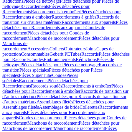
Réductions
Pièces de nettoyage
Pièces détachées pour Pièces de
nettoyage
Raccordements
Pièces détachées pour
Raccordements
Raccordements à emboîter
Pièces détachées pour
Raccordements à emboîter
Raccordements à griffes
Raccords de
transition sur d’autres matériaux
Raccordements aux appareils
Pièces
détachées pour Raccordements aux appareils
Coudes de
raccordement
Pièces détachées pour Coudes de
raccordement
Manchons de raccordement
Pièces détachées pour
Manchons de
raccordement
Accessoires
Colliers
Obturateurs
Joints
Capes de
protection
Consommables
Geberit PE
Tubes
Raccords
Pièces détachées
pour Raccords
Coudes
Embranchements
Réductions
Pièces de
nettoyage
Pièces détachées pour Pièces de nettoyage
Raccords de
transition
Pièces spéciales
Pièces détachées pour Pièces
spéciales
Pièces SuperTube
Coudes
Pièces
spéciales
Raccordements
Pièces détachées pour
Raccordements
Raccords soudés
Raccordements à emboîter
Pièces
détachées pour Raccordements à emboîter
Raccords de transition sur
d’autres matériaux
Pièces détachées pour Raccords de transition sur
d’autres matériaux
Assemblages filetés
Pièces détachées pour
Assemblages filetés
Assemblages de bride
Collerettes
Raccordements
aux appareils
Pièces détachées pour Raccordements aux
appareils
Coudes de raccordement
Pièces détachées pour Coudes de
raccordement
Manchons de raccordement
Pièces détachées pour
Manchons de raccordement
Manchons de raccordement
Pièces