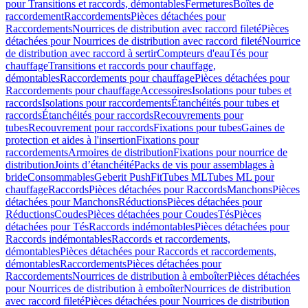
pour Transitions et raccords, démontables
Fermetures
Boîtes de
raccordement
Raccordements
Pièces détachées pour
Raccordements
Nourrices de distribution avec raccord fileté
Pièces
détachées pour Nourrices de distribution avec raccord fileté
Nourrice
de distribution avec raccord à sertir
Compteurs d'eau
Tés pour
chauffage
Transitions et raccords pour chauffage,
démontables
Raccordements pour chauffage
Pièces détachées pour
Raccordements pour chauffage
Accessoires
Isolations pour tubes et
raccords
Isolations pour raccordements
Étanchéités pour tubes et
raccords
Étanchéités pour raccords
Recouvrements pour
tubes
Recouvrement pour raccords
Fixations pour tubes
Gaines de
protection et aides à l'insertion
Fixations pour
raccordements
Armoires de distribution
Fixations pour nourrice de
distribution
Joints d’étanchéité
Packs de vis pour assemblages à
bride
Consommables
Geberit PushFit
Tubes ML
Tubes ML pour
chauffage
Raccords
Pièces détachées pour Raccords
Manchons
Pièces
détachées pour Manchons
Réductions
Pièces détachées pour
Réductions
Coudes
Pièces détachées pour Coudes
Tés
Pièces
détachées pour Tés
Raccords indémontables
Pièces détachées pour
Raccords indémontables
Raccords et raccordements,
démontables
Pièces détachées pour Raccords et raccordements,
démontables
Raccordements
Pièces détachées pour
Raccordements
Nourrices de distribution à emboîter
Pièces détachées
pour Nourrices de distribution à emboîter
Nourrices de distribution
avec raccord fileté
Pièces détachées pour Nourrices de distribution