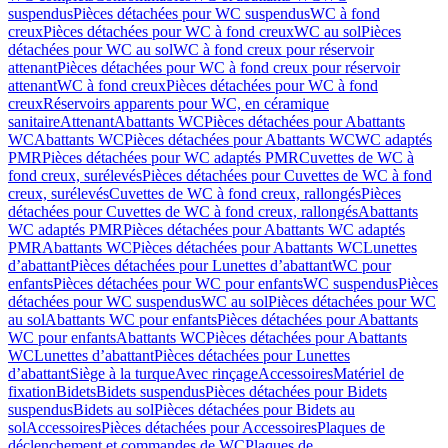
suspendus
Pièces détachées pour WC suspendus
WC à fond
creux
Pièces détachées pour WC à fond creux
WC au sol
Pièces
détachées pour WC au sol
WC à fond creux pour réservoir
attenant
Pièces détachées pour WC à fond creux pour réservoir
attenant
WC à fond creux
Pièces détachées pour WC à fond
creux
Réservoirs apparents pour WC, en céramique
sanitaire
Attenant
Abattants WC
Pièces détachées pour Abattants
WC
Abattants WC
Pièces détachées pour Abattants WC
WC adaptés
PMR
Pièces détachées pour WC adaptés PMR
Cuvettes de WC à
fond creux, surélevés
Pièces détachées pour Cuvettes de WC à fond
creux, surélevés
Cuvettes de WC à fond creux, rallongés
Pièces
détachées pour Cuvettes de WC à fond creux, rallongés
Abattants
WC adaptés PMR
Pièces détachées pour Abattants WC adaptés
PMR
Abattants WC
Pièces détachées pour Abattants WC
Lunettes
d’abattant
Pièces détachées pour Lunettes d’abattant
WC pour
enfants
Pièces détachées pour WC pour enfants
WC suspendus
Pièces
détachées pour WC suspendus
WC au sol
Pièces détachées pour WC
au sol
Abattants WC pour enfants
Pièces détachées pour Abattants
WC pour enfants
Abattants WC
Pièces détachées pour Abattants
WC
Lunettes d’abattant
Pièces détachées pour Lunettes
d’abattant
Siège à la turque
Avec rinçage
Accessoires
Matériel de
fixation
Bidets
Bidets suspendus
Pièces détachées pour Bidets
suspendus
Bidets au sol
Pièces détachées pour Bidets au
sol
Accessoires
Pièces détachées pour Accessoires
Plaques de
déclenchement et commandes de WC
Plaques de