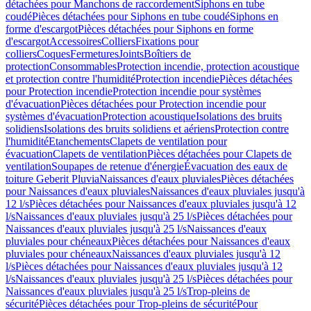
détachées pour Manchons de raccordement
Siphons en tube
coudé
Pièces détachées pour Siphons en tube coudé
Siphons en
forme d'escargot
Pièces détachées pour Siphons en forme
d'escargot
Accessoires
Colliers
Fixations pour
colliers
Coques
Fermetures
Joints
Boîtiers de
protection
Consommables
Protection incendie, protection acoustique
et protection contre l'humidité
Protection incendie
Pièces détachées
pour Protection incendie
Protection incendie pour systèmes
d'évacuation
Pièces détachées pour Protection incendie pour
systèmes d'évacuation
Protection acoustique
Isolations des bruits
solidiens
Isolations des bruits solidiens et aériens
Protection contre
l'humidité
Etanchements
Clapets de ventilation pour
évacuation
Clapets de ventilation
Pièces détachées pour Clapets de
ventilation
Soupapes de retenue d'énergie
Évacuation des eaux de
toiture Geberit Pluvia
Naissances d'eaux pluviales
Pièces détachées
pour Naissances d'eaux pluviales
Naissances d'eaux pluviales jusqu'à
12 l/s
Pièces détachées pour Naissances d'eaux pluviales jusqu'à 12
l/s
Naissances d'eaux pluviales jusqu'à 25 l/s
Pièces détachées pour
Naissances d'eaux pluviales jusqu'à 25 l/s
Naissances d'eaux
pluviales pour chéneaux
Pièces détachées pour Naissances d'eaux
pluviales pour chéneaux
Naissances d'eaux pluviales jusqu'à 12
l/s
Pièces détachées pour Naissances d'eaux pluviales jusqu'à 12
l/s
Naissances d'eaux pluviales jusqu'à 25 l/s
Pièces détachées pour
Naissances d'eaux pluviales jusqu'à 25 l/s
Trop-pleins de
sécurité
Pièces détachées pour Trop-pleins de sécurité
Pour