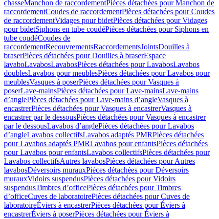
chasse
Manchon de raccordement
Pièces détachées pour Manchon de
raccordement
Coudes de raccordement
Pièces détachées pour Coudes
de raccordement
Vidages pour bidet
Pièces détachées pour Vidages
pour bidet
Siphons en tube coudé
Pièces détachées pour Siphons en
tube coudé
Coudes de
raccordement
Recouvrements
Raccordements
Joints
Douilles à
braser
Pièces détachées pour Douilles à braser
Espace
lavabo
Lavabos
Lavabos
Pièces détachées pour Lavabos
Lavabos
doubles
Lavabos pour meubles
Pièces détachées pour Lavabos pour
meubles
Vasques à poser
Pièces détachées pour Vasques à
poser
Lave-mains
Pièces détachées pour Lave-mains
Lave-mains
d’angle
Pièces détachées pour Lave-mains d’angle
Vasques à
encastrer
Pièces détachées pour Vasques à encastrer
Vasques à
encastrer par le dessous
Pièces détachées pour Vasques à encastrer
par le dessous
Lavabos d’angle
Pièces détachées pour Lavabos
d’angle
Lavabos collectifs
Lavabos adaptés PMR
Pièces détachées
pour Lavabos adaptés PMR
Lavabos pour enfants
Pièces détachées
pour Lavabos pour enfants
Lavabos collectifs
Pièces détachées pour
Lavabos collectifs
Autres lavabos
Pièces détachées pour Autres
lavabos
Déversoirs muraux
Pièces détachées pour Déversoirs
muraux
Vidoirs suspendus
Pièces détachées pour Vidoirs
suspendus
Timbres dʼoffice
Pièces détachées pour Timbres
dʼoffice
Cuves de laboratoire
Pièces détachées pour Cuves de
laboratoire
Éviers à encastrer
Pièces détachées pour Éviers à
encastrer
Éviers à poser
Pièces détachées pour Éviers à