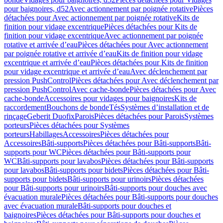
pour baignoires, d52
Avec actionnement par poignée rotative
Pièces
détachées pour Avec actionnement par poignée rotative
Kits de
finition pour vidage excentrique
Pièces détachées pour Kits de
finition pour vidage excentrique
Avec actionnement par poignée
rotative et arrivée d’eau
Pièces détachées pour Avec actionnement
par poignée rotative et arrivée d’eau
Kits de finition pour vidage
excentrique et arrivée d’eau
Pièces détachées pour Kits de finition
pour vidage excentrique et arrivée d’eau
Avec déclenchement par
pression PushControl
Pièces détachées pour Avec déclenchement par
pression PushControl
Avec cache-bonde
Pièces détachées pour Avec
cache-bonde
Accessoires pour vidages pour baignoires
Kits de
raccordement
Bouchons de bonde
Tés
Systèmes d’installation et de
rinçage
Geberit Duofix
Parois
Pièces détachées pour Parois
Systèmes
porteurs
Pièces détachées pour Systèmes
porteurs
Habillages
Accessoires
Pièces détachées pour
Accessoires
Bâti-supports
Pièces détachées pour Bâti-supports
Bâti-
supports pour WC
Pièces détachées pour Bâti-supports pour
WC
Bâti-supports pour lavabos
Pièces détachées pour Bâti-supports
pour lavabos
Bâti-supports pour bidets
Pièces détachées pour Bâti-
supports pour bidets
Bâti-supports pour urinoirs
Pièces détachées
pour Bâti-supports pour urinoirs
Bâti-supports pour douches avec
évacuation murale
Pièces détachées pour Bâti-supports pour douches
avec évacuation murale
Bâti-supports pour douches et
baignoires
Pièces détachées pour Bâti-supports pour douches et