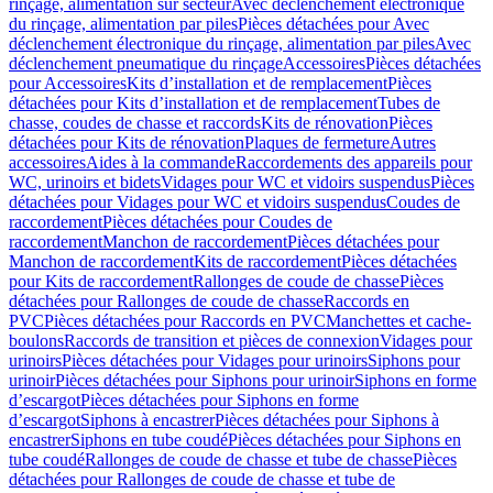
rinçage, alimentation sur secteur
Avec déclenchement électronique
du rinçage, alimentation par piles
Pièces détachées pour Avec
déclenchement électronique du rinçage, alimentation par piles
Avec
déclenchement pneumatique du rinçage
Accessoires
Pièces détachées
pour Accessoires
Kits d’installation et de remplacement
Pièces
détachées pour Kits d’installation et de remplacement
Tubes de
chasse, coudes de chasse et raccords
Kits de rénovation
Pièces
détachées pour Kits de rénovation
Plaques de fermeture
Autres
accessoires
Aides à la commande
Raccordements des appareils pour
WC, urinoirs et bidets
Vidages pour WC et vidoirs suspendus
Pièces
détachées pour Vidages pour WC et vidoirs suspendus
Coudes de
raccordement
Pièces détachées pour Coudes de
raccordement
Manchon de raccordement
Pièces détachées pour
Manchon de raccordement
Kits de raccordement
Pièces détachées
pour Kits de raccordement
Rallonges de coude de chasse
Pièces
détachées pour Rallonges de coude de chasse
Raccords en
PVC
Pièces détachées pour Raccords en PVC
Manchettes et cache-
boulons
Raccords de transition et pièces de connexion
Vidages pour
urinoirs
Pièces détachées pour Vidages pour urinoirs
Siphons pour
urinoir
Pièces détachées pour Siphons pour urinoir
Siphons en forme
d’escargot
Pièces détachées pour Siphons en forme
d’escargot
Siphons à encastrer
Pièces détachées pour Siphons à
encastrer
Siphons en tube coudé
Pièces détachées pour Siphons en
tube coudé
Rallonges de coude de chasse et tube de chasse
Pièces
détachées pour Rallonges de coude de chasse et tube de