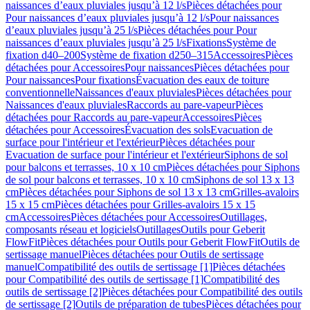
naissances d’eaux pluviales jusqu’à 12 l/s
Pièces détachées pour
Pour naissances d’eaux pluviales jusqu’à 12 l/s
Pour naissances
d’eaux pluviales jusqu’à 25 l/s
Pièces détachées pour Pour
naissances d’eaux pluviales jusqu’à 25 l/s
Fixations
Système de
fixation d40–200
Système de fixation d250–315
Accessoires
Pièces
détachées pour Accessoires
Pour naissances
Pièces détachées pour
Pour naissances
Pour fixations
Évacuation des eaux de toiture
conventionnelle
Naissances d'eaux pluviales
Pièces détachées pour
Naissances d'eaux pluviales
Raccords au pare-vapeur
Pièces
détachées pour Raccords au pare-vapeur
Accessoires
Pièces
détachées pour Accessoires
Évacuation des sols
Evacuation de
surface pour l'intérieur et l'extérieur
Pièces détachées pour
Evacuation de surface pour l'intérieur et l'extérieur
Siphons de sol
pour balcons et terrasses, 10 x 10 cm
Pièces détachées pour Siphons
de sol pour balcons et terrasses, 10 x 10 cm
Siphons de sol 13 x 13
cm
Pièces détachées pour Siphons de sol 13 x 13 cm
Grilles-avaloirs
15 x 15 cm
Pièces détachées pour Grilles-avaloirs 15 x 15
cm
Accessoires
Pièces détachées pour Accessoires
Outillages,
composants réseau et logiciels
Outillages
Outils pour Geberit
FlowFit
Pièces détachées pour Outils pour Geberit FlowFit
Outils de
sertissage manuel
Pièces détachées pour Outils de sertissage
manuel
Compatibilité des outils de sertissage [1]
Pièces détachées
pour Compatibilité des outils de sertissage [1]
Compatibilité des
outils de sertissage [2]
Pièces détachées pour Compatibilité des outils
de sertissage [2]
Outils de préparation de tubes
Pièces détachées pour