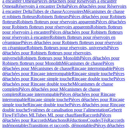
à encastrer Omega
Pièces détachées pour Réservoirs à encastrer
Omega
Réservoirs à encastrer Delta
Pièces détachées pour Réservoirs
à encastrer Delta
Tubes de chasse
Accessoires
Mécanismes de chasse
et robinets flotteurs
Robinets flotteurs
Pièces détachées pour Robinets
flotteurs
Robinets flotteurs pour réservoirs apparents
Pièces détachées
pour Robinets flotteurs pour réservoirs apparents
Robinets flotteurs
pour réservoirs à encastrer
Pièces détachées pour Robinets flotteurs
pour réservoirs à encastrer
Robinets flotteurs pour réservoirs en
céramique
Pièces détachées pour Robinets flotteurs pour réservoirs
en céramique
Robinets flotteurs pour réservoirs, universels
Pièces
détachées pour Robinets flotteurs pour réservoirs,
universels
Robinets flotteurs pour Monolith
Pièces détachées pour
Robinets flotteurs pour Monolith
Mécanismes de chasse
Pièces
détachées pour Mécanismes de chasse
Rinçage interrompable
Pièces
détachées pour Rinçage interrompable
Rinçage simple touche
Pièces
détachées pour Rinçage simple touche
Rinçage double touche
Pièces
détachées pour Rinçage double touche
Mécanismes de chasse
complets
Pièces détachées pour Mécanismes de chasse
complets
Rinçage interrompable
Pièces détachées pour Rinçage
interrompable
Rinçage simple touche
Pièces détachées pour Rinçage
simple touche
Rinçage double touche
Pièces détachées pour Rinçage
double touche
Systèmes de canalisation pour l’alimentation
Geberit
FlowFit
Tubes ML
Tubes ML pour chauffage
Raccords
Pièces
détachées pour Raccords
Manchons
Réductions
Coudes
Tés
Raccords
indémontables
Transitions et raccords, démontables
Pièces détachées