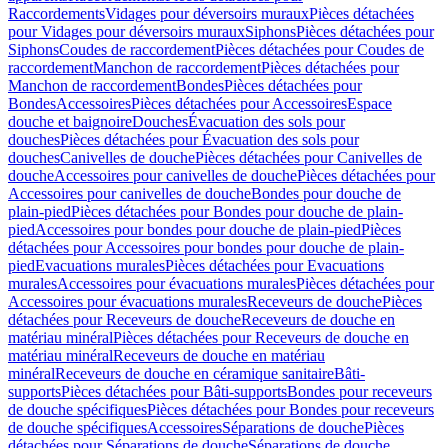
Raccordements
Vidages pour déversoirs muraux
Pièces détachées
pour Vidages pour déversoirs muraux
Siphons
Pièces détachées pour
Siphons
Coudes de raccordement
Pièces détachées pour Coudes de
raccordement
Manchon de raccordement
Pièces détachées pour
Manchon de raccordement
Bondes
Pièces détachées pour
Bondes
Accessoires
Pièces détachées pour Accessoires
Espace
douche et baignoire
Douches
Évacuation des sols pour
douches
Pièces détachées pour Évacuation des sols pour
douches
Canivelles de douche
Pièces détachées pour Canivelles de
douche
Accessoires pour canivelles de douche
Pièces détachées pour
Accessoires pour canivelles de douche
Bondes pour douche de
plain-pied
Pièces détachées pour Bondes pour douche de plain-
pied
Accessoires pour bondes pour douche de plain-pied
Pièces
détachées pour Accessoires pour bondes pour douche de plain-
pied
Evacuations murales
Pièces détachées pour Evacuations
murales
Accessoires pour évacuations murales
Pièces détachées pour
Accessoires pour évacuations murales
Receveurs de douche
Pièces
détachées pour Receveurs de douche
Receveurs de douche en
matériau minéral
Pièces détachées pour Receveurs de douche en
matériau minéral
Receveurs de douche en matériau
minéral
Receveurs de douche en céramique sanitaire
Bâti-
supports
Pièces détachées pour Bâti-supports
Bondes pour receveurs
de douche spécifiques
Pièces détachées pour Bondes pour receveurs
de douche spécifiques
Accessoires
Séparations de douche
Pièces
détachées pour Séparations de douche
Séparations de douche