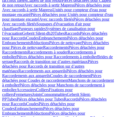
raccords filetés
Clapets de non retour
Pièces détachées pour Clapets
de non retour
Avec raccords à sertir Mapress
Pièces détachées pour
Avec raccords à sertir Mapress
Unités pour compteur d'eau pour
montage encastré
Pièces détachées pour Unités pour compteur d'eau
pour montage encastré
Avec raccords filetés
Pièces détachées pour
Avec raccords filetés
Soupapes d'évacuation d'air pour
chauffage
Purgeurs rapides
Systèmes de canalisation pour
l’évacuation
Geberit Silent-db20
Tubes
Raccords
Pièces détachées
pour Raccords
Coudes
Embranchements
Pièces détachées pour
Embranchements
Réductions
Pièces de nettoyage
Pièces détachées
pour Pièces de nettoyage
Raccordements
Pièces détachées pour
Raccordements
Raccordements à souder
Raccordements à
emboîter
Pièces détachées pour Raccordements à emboîter
Brides de
serrage
Raccords de transition sur d’autres matériaux
Pièces
détachées pour Raccords de transition sur d’autres
matériaux
Raccordements aux appareils
Pièces détachées pour
Raccordements aux appareils
Coudes de raccordement
Pièces
détachées pour Coudes de raccordement
Manchons de raccordement
à emboîter
Pièces détachées pour Manchons de raccordement à
emboîter
Accessoires
Colliers
Fixations pour
colliers
Fermetures
Joints
Consommables
Geberit Silent-
PP
Tubes
Pièces détachées pour Tubes
Raccords
Pièces détachées
pour Raccords
Coudes
Pièces détachées pour
Coudes
Embranchements
Pièces détachées pour
Embranchements
Réductions
Pièces détachées pour