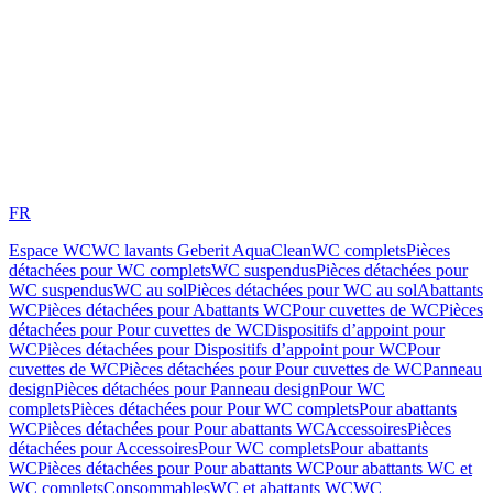
FR
Espace WC
WC lavants Geberit AquaClean
WC complets
Pièces
détachées pour WC complets
WC suspendus
Pièces détachées pour
WC suspendus
WC au sol
Pièces détachées pour WC au sol
Abattants
WC
Pièces détachées pour Abattants WC
Pour cuvettes de WC
Pièces
détachées pour Pour cuvettes de WC
Dispositifs d’appoint pour
WC
Pièces détachées pour Dispositifs d’appoint pour WC
Pour
cuvettes de WC
Pièces détachées pour Pour cuvettes de WC
Panneau
design
Pièces détachées pour Panneau design
Pour WC
complets
Pièces détachées pour Pour WC complets
Pour abattants
WC
Pièces détachées pour Pour abattants WC
Accessoires
Pièces
détachées pour Accessoires
Pour WC complets
Pour abattants
WC
Pièces détachées pour Pour abattants WC
Pour abattants WC et
WC complets
Consommables
WC et abattants WC
WC