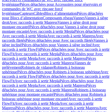
hygiénique
Pièces détachées pour Accessoires pour réservoirs et
commandes de WC avec rinçage forcé
hygiénique
Capteurs
Câbles
Blocs d’alimentation
Pièces détachées
pour Blocs d’alimentation
Composants réseau
Vannes
Vannes à siège
droit
Avec raccords à sertir Mapress
Vannes à siège droit pour
montage encastré
Pièces détachées pour Vannes à siège droit pour
montage encastré
Avec raccords à sertir Mepla
Pièces détachées pour
Avec raccords à sertir Mepla
Avec raccords à sertir Mapress
Avec
raccords filetés
Pièces détachées pour Avec raccords filetés
Vannes à
siège incliné
Pièces détachées pour Vannes à siège incliné
Avec
raccords à sertir FlowFit
Pièces détachées pour Avec raccords à sertir
FlowFit
Avec raccords à sertir Mepla
Pièces détachées pour Avec
raccords à sertir Mepla
Avec raccords à sertir Mapress
Pièces
détachées pour Avec raccords à sertir Mapress
Vannes de
prélèvement
Robinets de vidange
Robinets à boisseau
sphérique
Pièces détachées pour Robinets à boisseau sphérique
Avec
raccords à sertir FlowFit
Pièces détachées pour Avec raccords à sertir
FlowFit
Avec raccords à sertir Mepla
Pièces détachées pour Avec
raccords à sertir Mepla
Avec raccords à sertir Mapress
Pièces
détachées pour Avec raccords à sertir Mapress
Robinets à boisseau
sphérique pour montage encastré
Pièces détachées pour Robinets à
boisseau sphérique pour montage encastré
Avec raccords à sertir
FlowFit
Avec raccords à sertir Mepla
Avec raccords à sertir
Mapress
Pièces détachées pour Avec raccords à sertir Mapress
Avec