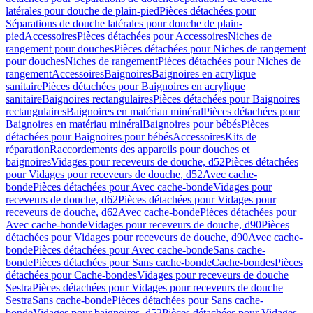
latérales pour douche de plain-pied
Pièces détachées pour
Séparations de douche latérales pour douche de plain-
pied
Accessoires
Pièces détachées pour Accessoires
Niches de
rangement pour douches
Pièces détachées pour Niches de rangement
pour douches
Niches de rangement
Pièces détachées pour Niches de
rangement
Accessoires
Baignoires
Baignoires en acrylique
sanitaire
Pièces détachées pour Baignoires en acrylique
sanitaire
Baignoires rectangulaires
Pièces détachées pour Baignoires
rectangulaires
Baignoires en matériau minéral
Pièces détachées pour
Baignoires en matériau minéral
Baignoires pour bébés
Pièces
détachées pour Baignoires pour bébés
Accessoires
Kits de
réparation
Raccordements des appareils pour douches et
baignoires
Vidages pour receveurs de douche, d52
Pièces détachées
pour Vidages pour receveurs de douche, d52
Avec cache-
bonde
Pièces détachées pour Avec cache-bonde
Vidages pour
receveurs de douche, d62
Pièces détachées pour Vidages pour
receveurs de douche, d62
Avec cache-bonde
Pièces détachées pour
Avec cache-bonde
Vidages pour receveurs de douche, d90
Pièces
détachées pour Vidages pour receveurs de douche, d90
Avec cache-
bonde
Pièces détachées pour Avec cache-bonde
Sans cache-
bonde
Pièces détachées pour Sans cache-bonde
Cache-bondes
Pièces
détachées pour Cache-bondes
Vidages pour receveurs de douche
Sestra
Pièces détachées pour Vidages pour receveurs de douche
Sestra
Sans cache-bonde
Pièces détachées pour Sans cache-
bonde
Vidages pour baignoires, d52
Pièces détachées pour Vidages