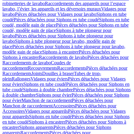
robinetteries de lavabo
Raccordements des appareils pour l’espace
lavabo, l’évier, les appareils et les déversoirs muraux
Vidages pour
lavabo
Pièces détachées pour Vidages pour lavabo
Siphons en tube
coudé
Pièces détachées pour Siphons en tube coudé
Siphons en tube
coudé, modèle gain de place
Pièces détachées pour Siphons en tube
coudé, modèle gain de place
Siphons à tube plongeur pour
lavabo
Pièces détachées pour Siphons à tube plongeur pour
lavabo
Siphons à tube plongeur pour lavabo, modèle gain de
place
Pièces détachées pour Siphons à tube plongeur pour lavabo,
modèle gain de place
Siphons à encastrer
Pièces détachées pour
Siphons à encastrer
Raccordements de lavabo
Pièces détachées pour
Raccordements de lavabo
Coudes de
raccordement
Recouvrements
Raccordements
Pièces détachées pour
Raccordements
Joints
Douilles à braser
Tubes de trop-
plein
Rallonges
Vidages pour éviers
Pièces détachées pour Vidages
pour éviers
Siphons en tube coudé
Pièces détachées pour Siphons en
tube coudé
Siphons à double chambre
Pièces détachées pour Siphons
à double chambre
Siphons pour évier
Pièces détachées pour Siphons
pour évier
Manchon de raccordement
Pièces détachées pour
Manchon de raccordement
Accessoires
Pièces détachées pour
Accessoires
Vidages pour appareils
Pièces détachées pour Vidages
pour appareils
Siphons en tube coudé
Pièces détachées pour Siphons
en tube coudé
Siphons à encastrer
Pièces détachées pour Siphons à
encastrer
Siphons apparents
Pièces détachées pour Siphons
apparents
Raccordements
Pièces détachées pour