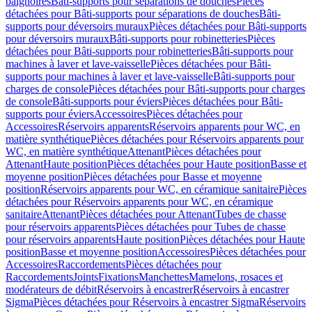
baignoires
Bâti-supports pour séparations de douches
Pièces
détachées pour Bâti-supports pour séparations de douches
Bâti-
supports pour déversoirs muraux
Pièces détachées pour Bâti-supports
pour déversoirs muraux
Bâti-supports pour robinetteries
Pièces
détachées pour Bâti-supports pour robinetteries
Bâti-supports pour
machines à laver et lave-vaisselle
Pièces détachées pour Bâti-
supports pour machines à laver et lave-vaisselle
Bâti-supports pour
charges de console
Pièces détachées pour Bâti-supports pour charges
de console
Bâti-supports pour éviers
Pièces détachées pour Bâti-
supports pour éviers
Accessoires
Pièces détachées pour
Accessoires
Réservoirs apparents
Réservoirs apparents pour WC, en
matière synthétique
Pièces détachées pour Réservoirs apparents pour
WC, en matière synthétique
Attenant
Pièces détachées pour
Attenant
Haute position
Pièces détachées pour Haute position
Basse et
moyenne position
Pièces détachées pour Basse et moyenne
position
Réservoirs apparents pour WC, en céramique sanitaire
Pièces
détachées pour Réservoirs apparents pour WC, en céramique
sanitaire
Attenant
Pièces détachées pour Attenant
Tubes de chasse
pour réservoirs apparents
Pièces détachées pour Tubes de chasse
pour réservoirs apparents
Haute position
Pièces détachées pour Haute
position
Basse et moyenne position
Accessoires
Pièces détachées pour
Accessoires
Raccordements
Pièces détachées pour
Raccordements
Joints
Fixations
Manchettes
Mamelons, rosaces et
modérateurs de débit
Réservoirs à encastrer
Réservoirs à encastrer
Sigma
Pièces détachées pour Réservoirs à encastrer Sigma
Réservoirs