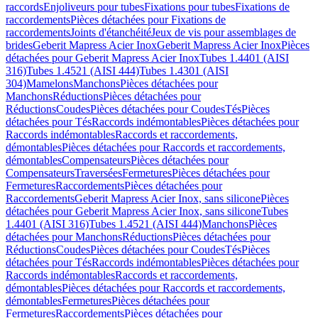
raccords
Enjoliveurs pour tubes
Fixations pour tubes
Fixations de
raccordements
Pièces détachées pour Fixations de
raccordements
Joints d'étanchéité
Jeux de vis pour assemblages de
brides
Geberit Mapress Acier Inox
Geberit Mapress Acier Inox
Pièces
détachées pour Geberit Mapress Acier Inox
Tubes 1.4401 (AISI
316)
Tubes 1.4521 (AISI 444)
Tubes 1.4301 (AISI
304)
Mamelons
Manchons
Pièces détachées pour
Manchons
Réductions
Pièces détachées pour
Réductions
Coudes
Pièces détachées pour Coudes
Tés
Pièces
détachées pour Tés
Raccords indémontables
Pièces détachées pour
Raccords indémontables
Raccords et raccordements,
démontables
Pièces détachées pour Raccords et raccordements,
démontables
Compensateurs
Pièces détachées pour
Compensateurs
Traversées
Fermetures
Pièces détachées pour
Fermetures
Raccordements
Pièces détachées pour
Raccordements
Geberit Mapress Acier Inox, sans silicone
Pièces
détachées pour Geberit Mapress Acier Inox, sans silicone
Tubes
1.4401 (AISI 316)
Tubes 1.4521 (AISI 444)
Manchons
Pièces
détachées pour Manchons
Réductions
Pièces détachées pour
Réductions
Coudes
Pièces détachées pour Coudes
Tés
Pièces
détachées pour Tés
Raccords indémontables
Pièces détachées pour
Raccords indémontables
Raccords et raccordements,
démontables
Pièces détachées pour Raccords et raccordements,
démontables
Fermetures
Pièces détachées pour
Fermetures
Raccordements
Pièces détachées pour