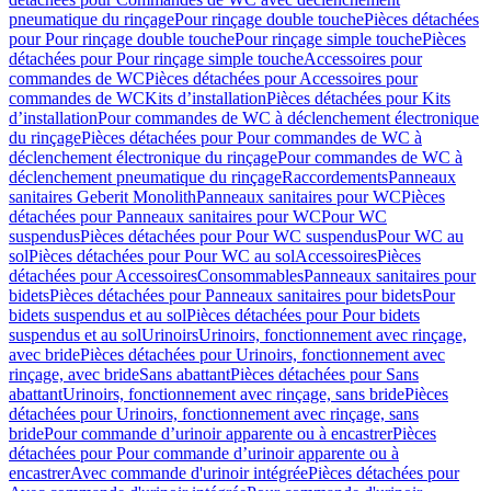
pneumatique du rinçage
Pour rinçage double touche
Pièces détachées
pour Pour rinçage double touche
Pour rinçage simple touche
Pièces
détachées pour Pour rinçage simple touche
Accessoires pour
commandes de WC
Pièces détachées pour Accessoires pour
commandes de WC
Kits d’installation
Pièces détachées pour Kits
d’installation
Pour commandes de WC à déclenchement électronique
du rinçage
Pièces détachées pour Pour commandes de WC à
déclenchement électronique du rinçage
Pour commandes de WC à
déclenchement pneumatique du rinçage
Raccordements
Panneaux
sanitaires Geberit Monolith
Panneaux sanitaires pour WC
Pièces
détachées pour Panneaux sanitaires pour WC
Pour WC
suspendus
Pièces détachées pour Pour WC suspendus
Pour WC au
sol
Pièces détachées pour Pour WC au sol
Accessoires
Pièces
détachées pour Accessoires
Consommables
Panneaux sanitaires pour
bidets
Pièces détachées pour Panneaux sanitaires pour bidets
Pour
bidets suspendus et au sol
Pièces détachées pour Pour bidets
suspendus et au sol
Urinoirs
Urinoirs, fonctionnement avec rinçage,
avec bride
Pièces détachées pour Urinoirs, fonctionnement avec
rinçage, avec bride
Sans abattant
Pièces détachées pour Sans
abattant
Urinoirs, fonctionnement avec rinçage, sans bride
Pièces
détachées pour Urinoirs, fonctionnement avec rinçage, sans
bride
Pour commande d’urinoir apparente ou à encastrer
Pièces
détachées pour Pour commande d’urinoir apparente ou à
encastrer
Avec commande d'urinoir intégrée
Pièces détachées pour