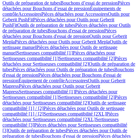
Outils de préparation de tubes
Bouchons d’essai de pression
Pièces
détachées pour Bouchons d’essai de pression
Équipements de
contrôle
Accessoires
Pièces détachées pour Accessoires
Outils pour
Geberit PushFit
Pièces détachées pour Outils pour Geberit
PushFit
Outils de préparation de tubes
Pièces détachées pour Outils
de préparation de tubes
Bouchons d'essai de pression
Pièces
détachées pour Bouchons d'essai de pression
Outils pour Geberit
Mepla
Pièces détachées pour Outils pour Geberit Mepla
Outils de
sertissage manuel
Pièces détachées pour Outils de sertissage
manuel
Sertisseuses compatibilité [1]
Pièces détachées pour
Sertisseuses compatibilité [1]
Sertisseuses compatibilité [2]
Pièces
détachées pour Sertisseuses compatibilité [2]
Outils de préparation de
tubes
Pièces détachées pour Outils de préparation de tubes
Bouchons
d'essai de pression
Pièces détachées pour Bouchons d'essai de
pression
Équipement de contrôle
Accessoires
Outils pour Geberit
Mapress
Pièces détachées pour Outils pour Geberit
Mapress
Sertisseuses compatibilité [1]
Pièces détachées pour
Sertisseuses compatibilité [1]
Sertisseuses compatibilité [2]
Pièces
détachées pour Sertisseuses compatibilité [2]
Outils de sertissage
compatibilité [1] / [2]
Pièces détachées pour Outils de sertissage
compatibilité [1] / [2]
Sertisseuses compatibilité [2XL]
Pièces
détachées pour Sertisseuses compatibilité [2XL]
Sertisseuses
compatibilité [3]
Pièces détachées pour Sertisseuses compatibilité
[3]
Outils de préparation de tubes
Pièces détachées pour Outils de
préparation de tubes
Bouchons d'essai de pression
Pièces détachées