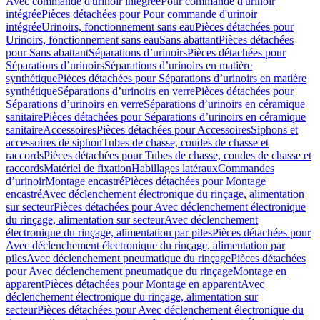
Avec commande d'urinoir intégrée
Pour commande d'urinoir
intégrée
Pièces détachées pour Pour commande d'urinoir
intégrée
Urinoirs, fonctionnement sans eau
Pièces détachées pour
Urinoirs, fonctionnement sans eau
Sans abattant
Pièces détachées
pour Sans abattant
Séparations d’urinoirs
Pièces détachées pour
Séparations d’urinoirs
Séparations d’urinoirs en matière
synthétique
Pièces détachées pour Séparations d’urinoirs en matière
synthétique
Séparations d’urinoirs en verre
Pièces détachées pour
Séparations d’urinoirs en verre
Séparations d’urinoirs en céramique
sanitaire
Pièces détachées pour Séparations d’urinoirs en céramique
sanitaire
Accessoires
Pièces détachées pour Accessoires
Siphons et
accessoires de siphon
Tubes de chasse, coudes de chasse et
raccords
Pièces détachées pour Tubes de chasse, coudes de chasse et
raccords
Matériel de fixation
Habillages latéraux
Commandes
dʼurinoir
Montage encastré
Pièces détachées pour Montage
encastré
Avec déclenchement électronique du rinçage, alimentation
sur secteur
Pièces détachées pour Avec déclenchement électronique
du rinçage, alimentation sur secteur
Avec déclenchement
électronique du rinçage, alimentation par piles
Pièces détachées pour
Avec déclenchement électronique du rinçage, alimentation par
piles
Avec déclenchement pneumatique du rinçage
Pièces détachées
pour Avec déclenchement pneumatique du rinçage
Montage en
apparent
Pièces détachées pour Montage en apparent
Avec
déclenchement électronique du rinçage, alimentation sur
secteur
Pièces détachées pour Avec déclenchement électronique du