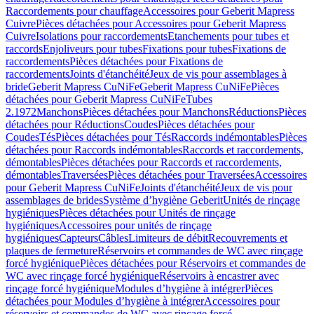
Raccordements pour chauffage
Accessoires pour Geberit Mapress
Cuivre
Pièces détachées pour Accessoires pour Geberit Mapress
Cuivre
Isolations pour raccordements
Etanchements pour tubes et
raccords
Enjoliveurs pour tubes
Fixations pour tubes
Fixations de
raccordements
Pièces détachées pour Fixations de
raccordements
Joints d'étanchéité
Jeux de vis pour assemblages à
bride
Geberit Mapress CuNiFe
Geberit Mapress CuNiFe
Pièces
détachées pour Geberit Mapress CuNiFe
Tubes
2.1972
Manchons
Pièces détachées pour Manchons
Réductions
Pièces
détachées pour Réductions
Coudes
Pièces détachées pour
Coudes
Tés
Pièces détachées pour Tés
Raccords indémontables
Pièces
détachées pour Raccords indémontables
Raccords et raccordements,
démontables
Pièces détachées pour Raccords et raccordements,
démontables
Traversées
Pièces détachées pour Traversées
Accessoires
pour Geberit Mapress CuNiFe
Joints d'étanchéité
Jeux de vis pour
assemblages de brides
Système d’hygiène Geberit
Unités de rinçage
hygiéniques
Pièces détachées pour Unités de rinçage
hygiéniques
Accessoires pour unités de rinçage
hygiéniques
Capteurs
Câbles
Limiteurs de débit
Recouvrements et
plaques de fermeture
Réservoirs et commandes de WC avec rinçage
forcé hygiénique
Pièces détachées pour Réservoirs et commandes de
WC avec rinçage forcé hygiénique
Réservoirs à encastrer avec
rinçage forcé hygiénique
Modules d’hygiène à intégrer
Pièces
détachées pour Modules d’hygiène à intégrer
Accessoires pour
réservoirs et commandes de WC avec rinçage forcé