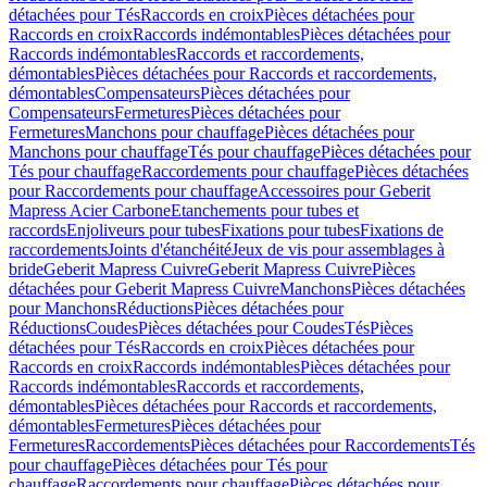
détachées pour Tés
Raccords en croix
Pièces détachées pour
Raccords en croix
Raccords indémontables
Pièces détachées pour
Raccords indémontables
Raccords et raccordements,
démontables
Pièces détachées pour Raccords et raccordements,
démontables
Compensateurs
Pièces détachées pour
Compensateurs
Fermetures
Pièces détachées pour
Fermetures
Manchons pour chauffage
Pièces détachées pour
Manchons pour chauffage
Tés pour chauffage
Pièces détachées pour
Tés pour chauffage
Raccordements pour chauffage
Pièces détachées
pour Raccordements pour chauffage
Accessoires pour Geberit
Mapress Acier Carbone
Etanchements pour tubes et
raccords
Enjoliveurs pour tubes
Fixations pour tubes
Fixations de
raccordements
Joints d'étanchéité
Jeux de vis pour assemblages à
bride
Geberit Mapress Cuivre
Geberit Mapress Cuivre
Pièces
détachées pour Geberit Mapress Cuivre
Manchons
Pièces détachées
pour Manchons
Réductions
Pièces détachées pour
Réductions
Coudes
Pièces détachées pour Coudes
Tés
Pièces
détachées pour Tés
Raccords en croix
Pièces détachées pour
Raccords en croix
Raccords indémontables
Pièces détachées pour
Raccords indémontables
Raccords et raccordements,
démontables
Pièces détachées pour Raccords et raccordements,
démontables
Fermetures
Pièces détachées pour
Fermetures
Raccordements
Pièces détachées pour Raccordements
Tés
pour chauffage
Pièces détachées pour Tés pour
chauffage
Raccordements pour chauffage
Pièces détachées pour