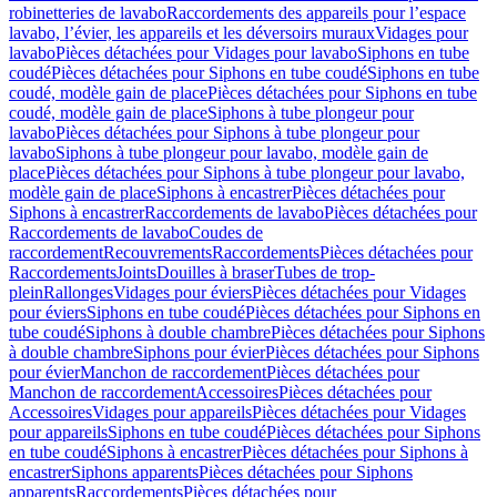
robinetteries de lavabo
Raccordements des appareils pour l’espace
lavabo, l’évier, les appareils et les déversoirs muraux
Vidages pour
lavabo
Pièces détachées pour Vidages pour lavabo
Siphons en tube
coudé
Pièces détachées pour Siphons en tube coudé
Siphons en tube
coudé, modèle gain de place
Pièces détachées pour Siphons en tube
coudé, modèle gain de place
Siphons à tube plongeur pour
lavabo
Pièces détachées pour Siphons à tube plongeur pour
lavabo
Siphons à tube plongeur pour lavabo, modèle gain de
place
Pièces détachées pour Siphons à tube plongeur pour lavabo,
modèle gain de place
Siphons à encastrer
Pièces détachées pour
Siphons à encastrer
Raccordements de lavabo
Pièces détachées pour
Raccordements de lavabo
Coudes de
raccordement
Recouvrements
Raccordements
Pièces détachées pour
Raccordements
Joints
Douilles à braser
Tubes de trop-
plein
Rallonges
Vidages pour éviers
Pièces détachées pour Vidages
pour éviers
Siphons en tube coudé
Pièces détachées pour Siphons en
tube coudé
Siphons à double chambre
Pièces détachées pour Siphons
à double chambre
Siphons pour évier
Pièces détachées pour Siphons
pour évier
Manchon de raccordement
Pièces détachées pour
Manchon de raccordement
Accessoires
Pièces détachées pour
Accessoires
Vidages pour appareils
Pièces détachées pour Vidages
pour appareils
Siphons en tube coudé
Pièces détachées pour Siphons
en tube coudé
Siphons à encastrer
Pièces détachées pour Siphons à
encastrer
Siphons apparents
Pièces détachées pour Siphons
apparents
Raccordements
Pièces détachées pour