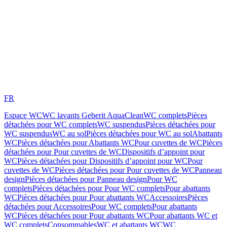
FR
Espace WC
WC lavants Geberit AquaClean
WC complets
Pièces
détachées pour WC complets
WC suspendus
Pièces détachées pour
WC suspendus
WC au sol
Pièces détachées pour WC au sol
Abattants
WC
Pièces détachées pour Abattants WC
Pour cuvettes de WC
Pièces
détachées pour Pour cuvettes de WC
Dispositifs d’appoint pour
WC
Pièces détachées pour Dispositifs d’appoint pour WC
Pour
cuvettes de WC
Pièces détachées pour Pour cuvettes de WC
Panneau
design
Pièces détachées pour Panneau design
Pour WC
complets
Pièces détachées pour Pour WC complets
Pour abattants
WC
Pièces détachées pour Pour abattants WC
Accessoires
Pièces
détachées pour Accessoires
Pour WC complets
Pour abattants
WC
Pièces détachées pour Pour abattants WC
Pour abattants WC et
WC complets
Consommables
WC et abattants WC
WC