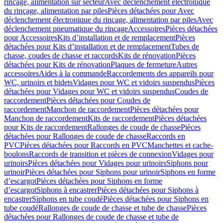
rinçage, alimentation sur secteur
Avec déclenchement électronique
du rinçage, alimentation par piles
Pièces détachées pour Avec
déclenchement électronique du rinçage, alimentation par piles
Avec
déclenchement pneumatique du rinçage
Accessoires
Pièces détachées
pour Accessoires
Kits d’installation et de remplacement
Pièces
détachées pour Kits d’installation et de remplacement
Tubes de
chasse, coudes de chasse et raccords
Kits de rénovation
Pièces
détachées pour Kits de rénovation
Plaques de fermeture
Autres
accessoires
Aides à la commande
Raccordements des appareils pour
WC, urinoirs et bidets
Vidages pour WC et vidoirs suspendus
Pièces
détachées pour Vidages pour WC et vidoirs suspendus
Coudes de
raccordement
Pièces détachées pour Coudes de
raccordement
Manchon de raccordement
Pièces détachées pour
Manchon de raccordement
Kits de raccordement
Pièces détachées
pour Kits de raccordement
Rallonges de coude de chasse
Pièces
détachées pour Rallonges de coude de chasse
Raccords en
PVC
Pièces détachées pour Raccords en PVC
Manchettes et cache-
boulons
Raccords de transition et pièces de connexion
Vidages pour
urinoirs
Pièces détachées pour Vidages pour urinoirs
Siphons pour
urinoir
Pièces détachées pour Siphons pour urinoir
Siphons en forme
d’escargot
Pièces détachées pour Siphons en forme
d’escargot
Siphons à encastrer
Pièces détachées pour Siphons à
encastrer
Siphons en tube coudé
Pièces détachées pour Siphons en
tube coudé
Rallonges de coude de chasse et tube de chasse
Pièces
détachées pour Rallonges de coude de chasse et tube de