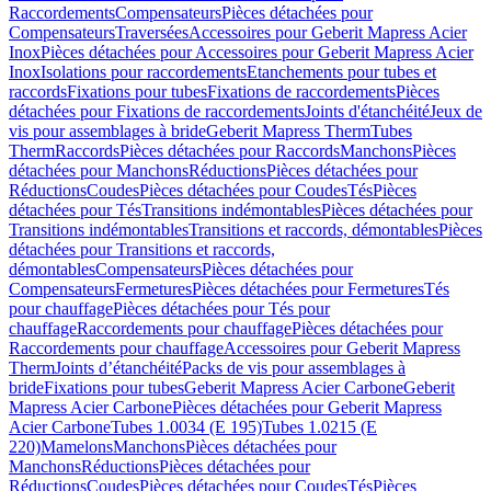
Raccordements
Compensateurs
Pièces détachées pour
Compensateurs
Traversées
Accessoires pour Geberit Mapress Acier
Inox
Pièces détachées pour Accessoires pour Geberit Mapress Acier
Inox
Isolations pour raccordements
Etanchements pour tubes et
raccords
Fixations pour tubes
Fixations de raccordements
Pièces
détachées pour Fixations de raccordements
Joints d'étanchéité
Jeux de
vis pour assemblages à bride
Geberit Mapress Therm
Tubes
Therm
Raccords
Pièces détachées pour Raccords
Manchons
Pièces
détachées pour Manchons
Réductions
Pièces détachées pour
Réductions
Coudes
Pièces détachées pour Coudes
Tés
Pièces
détachées pour Tés
Transitions indémontables
Pièces détachées pour
Transitions indémontables
Transitions et raccords, démontables
Pièces
détachées pour Transitions et raccords,
démontables
Compensateurs
Pièces détachées pour
Compensateurs
Fermetures
Pièces détachées pour Fermetures
Tés
pour chauffage
Pièces détachées pour Tés pour
chauffage
Raccordements pour chauffage
Pièces détachées pour
Raccordements pour chauffage
Accessoires pour Geberit Mapress
Therm
Joints d’étanchéité
Packs de vis pour assemblages à
bride
Fixations pour tubes
Geberit Mapress Acier Carbone
Geberit
Mapress Acier Carbone
Pièces détachées pour Geberit Mapress
Acier Carbone
Tubes 1.0034 (E 195)
Tubes 1.0215 (E
220)
Mamelons
Manchons
Pièces détachées pour
Manchons
Réductions
Pièces détachées pour
Réductions
Coudes
Pièces détachées pour Coudes
Tés
Pièces