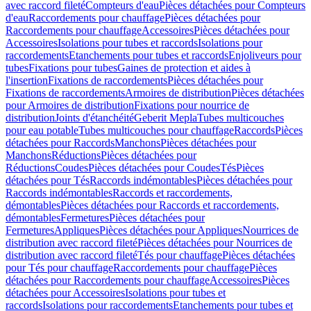
avec raccord fileté
Compteurs d'eau
Pièces détachées pour Compteurs
d'eau
Raccordements pour chauffage
Pièces détachées pour
Raccordements pour chauffage
Accessoires
Pièces détachées pour
Accessoires
Isolations pour tubes et raccords
Isolations pour
raccordements
Etanchements pour tubes et raccords
Enjoliveurs pour
tubes
Fixations pour tubes
Gaines de protection et aides à
l'insertion
Fixations de raccordements
Pièces détachées pour
Fixations de raccordements
Armoires de distribution
Pièces détachées
pour Armoires de distribution
Fixations pour nourrice de
distribution
Joints d'étanchéité
Geberit Mepla
Tubes multicouches
pour eau potable
Tubes multicouches pour chauffage
Raccords
Pièces
détachées pour Raccords
Manchons
Pièces détachées pour
Manchons
Réductions
Pièces détachées pour
Réductions
Coudes
Pièces détachées pour Coudes
Tés
Pièces
détachées pour Tés
Raccords indémontables
Pièces détachées pour
Raccords indémontables
Raccords et raccordements,
démontables
Pièces détachées pour Raccords et raccordements,
démontables
Fermetures
Pièces détachées pour
Fermetures
Appliques
Pièces détachées pour Appliques
Nourrices de
distribution avec raccord fileté
Pièces détachées pour Nourrices de
distribution avec raccord fileté
Tés pour chauffage
Pièces détachées
pour Tés pour chauffage
Raccordements pour chauffage
Pièces
détachées pour Raccordements pour chauffage
Accessoires
Pièces
détachées pour Accessoires
Isolations pour tubes et
raccords
Isolations pour raccordements
Etanchements pour tubes et