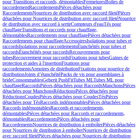
pour Transitions et raccords, démontables
Fermetures
Boîtes de
raccordement
Raccordements
Pièces détachées pour
Raccordements
Nourrices de distribution avec raccord fileté
Pièces
détachées pour Nourrices de distribution avec raccord fileté
Nourrice
de distribution avec raccord à sertir
Compteurs d'eau
Tés pour
chauffage
Transitions et raccords pour chauffage,
démontables
Raccordements pour chauffage
Pièces détachées pour
Raccordements pour chauffage
Accessoires
Isolations pour tubes et
raccords
Isolations pour raccordements
Étanchéités pour tubes et
raccords
Étanchéités pour raccords
Recouvrements pour
tubes
Recouvrement pour raccords
Fixations pour tubes
Gaines de
protection et aides à l'insertion
Fixations pour
raccordements
Armoires de distribution
Fixations pour nourrice de
distribution
Joints d’étanchéité
Packs de vis pour assemblages à
bride
Consommables
Geberit PushFit
Tubes ML
Tubes ML pour
chauffage
Raccords
Pièces détachées pour Raccords
Manchons
Pièces
détachées pour Manchons
Réductions
Pièces détachées pour
Réductions
Coudes
Pièces détachées pour Coudes
Tés
Pièces
détachées pour Tés
Raccords indémontables
Pièces détachées pour
Raccords indémontables
Raccords et raccordements,
démontables
Pièces détachées pour Raccords et raccordements,
démontables
Raccordements
Pièces détachées pour
Raccordements
Nourrices de distribution à emboîter
Pièces détachées
pour Nourrices de distribution à emboîter
Nourrices de distribution
avec raccord fileté
Pièces détachées pour Nourrices de distribution