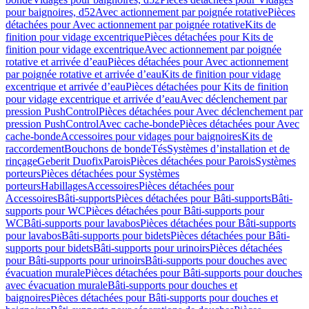
pour baignoires, d52
Avec actionnement par poignée rotative
Pièces
détachées pour Avec actionnement par poignée rotative
Kits de
finition pour vidage excentrique
Pièces détachées pour Kits de
finition pour vidage excentrique
Avec actionnement par poignée
rotative et arrivée d’eau
Pièces détachées pour Avec actionnement
par poignée rotative et arrivée d’eau
Kits de finition pour vidage
excentrique et arrivée d’eau
Pièces détachées pour Kits de finition
pour vidage excentrique et arrivée d’eau
Avec déclenchement par
pression PushControl
Pièces détachées pour Avec déclenchement par
pression PushControl
Avec cache-bonde
Pièces détachées pour Avec
cache-bonde
Accessoires pour vidages pour baignoires
Kits de
raccordement
Bouchons de bonde
Tés
Systèmes d’installation et de
rinçage
Geberit Duofix
Parois
Pièces détachées pour Parois
Systèmes
porteurs
Pièces détachées pour Systèmes
porteurs
Habillages
Accessoires
Pièces détachées pour
Accessoires
Bâti-supports
Pièces détachées pour Bâti-supports
Bâti-
supports pour WC
Pièces détachées pour Bâti-supports pour
WC
Bâti-supports pour lavabos
Pièces détachées pour Bâti-supports
pour lavabos
Bâti-supports pour bidets
Pièces détachées pour Bâti-
supports pour bidets
Bâti-supports pour urinoirs
Pièces détachées
pour Bâti-supports pour urinoirs
Bâti-supports pour douches avec
évacuation murale
Pièces détachées pour Bâti-supports pour douches
avec évacuation murale
Bâti-supports pour douches et
baignoires
Pièces détachées pour Bâti-supports pour douches et