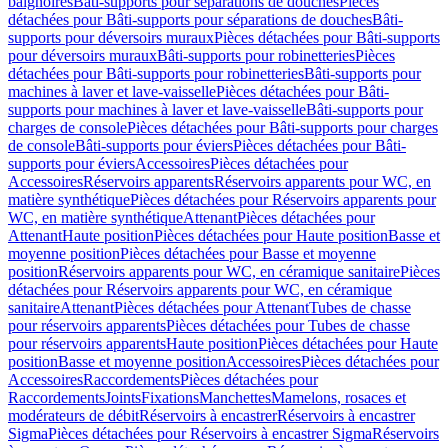
baignoires
Bâti-supports pour séparations de douches
Pièces
détachées pour Bâti-supports pour séparations de douches
Bâti-
supports pour déversoirs muraux
Pièces détachées pour Bâti-supports
pour déversoirs muraux
Bâti-supports pour robinetteries
Pièces
détachées pour Bâti-supports pour robinetteries
Bâti-supports pour
machines à laver et lave-vaisselle
Pièces détachées pour Bâti-
supports pour machines à laver et lave-vaisselle
Bâti-supports pour
charges de console
Pièces détachées pour Bâti-supports pour charges
de console
Bâti-supports pour éviers
Pièces détachées pour Bâti-
supports pour éviers
Accessoires
Pièces détachées pour
Accessoires
Réservoirs apparents
Réservoirs apparents pour WC, en
matière synthétique
Pièces détachées pour Réservoirs apparents pour
WC, en matière synthétique
Attenant
Pièces détachées pour
Attenant
Haute position
Pièces détachées pour Haute position
Basse et
moyenne position
Pièces détachées pour Basse et moyenne
position
Réservoirs apparents pour WC, en céramique sanitaire
Pièces
détachées pour Réservoirs apparents pour WC, en céramique
sanitaire
Attenant
Pièces détachées pour Attenant
Tubes de chasse
pour réservoirs apparents
Pièces détachées pour Tubes de chasse
pour réservoirs apparents
Haute position
Pièces détachées pour Haute
position
Basse et moyenne position
Accessoires
Pièces détachées pour
Accessoires
Raccordements
Pièces détachées pour
Raccordements
Joints
Fixations
Manchettes
Mamelons, rosaces et
modérateurs de débit
Réservoirs à encastrer
Réservoirs à encastrer
Sigma
Pièces détachées pour Réservoirs à encastrer Sigma
Réservoirs