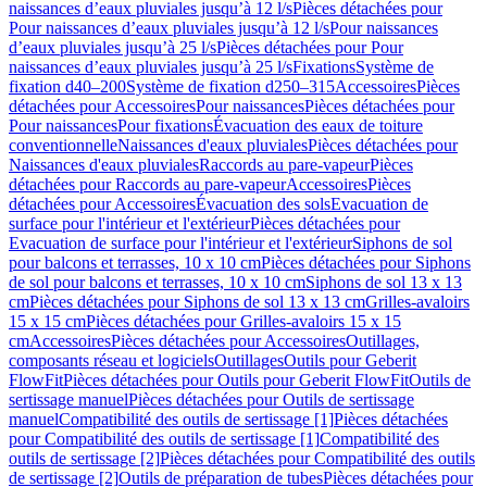
naissances d’eaux pluviales jusqu’à 12 l/s
Pièces détachées pour
Pour naissances d’eaux pluviales jusqu’à 12 l/s
Pour naissances
d’eaux pluviales jusqu’à 25 l/s
Pièces détachées pour Pour
naissances d’eaux pluviales jusqu’à 25 l/s
Fixations
Système de
fixation d40–200
Système de fixation d250–315
Accessoires
Pièces
détachées pour Accessoires
Pour naissances
Pièces détachées pour
Pour naissances
Pour fixations
Évacuation des eaux de toiture
conventionnelle
Naissances d'eaux pluviales
Pièces détachées pour
Naissances d'eaux pluviales
Raccords au pare-vapeur
Pièces
détachées pour Raccords au pare-vapeur
Accessoires
Pièces
détachées pour Accessoires
Évacuation des sols
Evacuation de
surface pour l'intérieur et l'extérieur
Pièces détachées pour
Evacuation de surface pour l'intérieur et l'extérieur
Siphons de sol
pour balcons et terrasses, 10 x 10 cm
Pièces détachées pour Siphons
de sol pour balcons et terrasses, 10 x 10 cm
Siphons de sol 13 x 13
cm
Pièces détachées pour Siphons de sol 13 x 13 cm
Grilles-avaloirs
15 x 15 cm
Pièces détachées pour Grilles-avaloirs 15 x 15
cm
Accessoires
Pièces détachées pour Accessoires
Outillages,
composants réseau et logiciels
Outillages
Outils pour Geberit
FlowFit
Pièces détachées pour Outils pour Geberit FlowFit
Outils de
sertissage manuel
Pièces détachées pour Outils de sertissage
manuel
Compatibilité des outils de sertissage [1]
Pièces détachées
pour Compatibilité des outils de sertissage [1]
Compatibilité des
outils de sertissage [2]
Pièces détachées pour Compatibilité des outils
de sertissage [2]
Outils de préparation de tubes
Pièces détachées pour