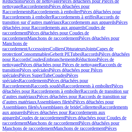
Réductions
Pièces de nettoyage
Pièces détachées pour Pièces de
nettoyage
Raccordements
Pièces détachées pour
Raccordements
Raccordements à emboîter
Pièces détachées pour
Raccordements à emboîter
Raccordements à griffes
Raccords de
transition sur d’autres matériaux
Raccordements aux appareils
Pièces
détachées pour Raccordements aux appareils
Coudes de
raccordement
Pièces détachées pour Coudes de
raccordement
Manchons de raccordement
Pièces détachées pour
Manchons de
raccordement
Accessoires
Colliers
Obturateurs
Joints
Capes de
protection
Consommables
Geberit PE
Tubes
Raccords
Pièces détachées
pour Raccords
Coudes
Embranchements
Réductions
Pièces de
nettoyage
Pièces détachées pour Pièces de nettoyage
Raccords de
transition
Pièces spéciales
Pièces détachées pour Pièces
spéciales
Pièces SuperTube
Coudes
Pièces
spéciales
Raccordements
Pièces détachées pour
Raccordements
Raccords soudés
Raccordements à emboîter
Pièces
détachées pour Raccordements à emboîter
Raccords de transition sur
d’autres matériaux
Pièces détachées pour Raccords de transition sur
d’autres matériaux
Assemblages filetés
Pièces détachées pour
Assemblages filetés
Assemblages de bride
Collerettes
Raccordements
aux appareils
Pièces détachées pour Raccordements aux
appareils
Coudes de raccordement
Pièces détachées pour Coudes de
raccordement
Manchons de raccordement
Pièces détachées pour
Manchons de raccordement
Manchons de raccordement
Pièces