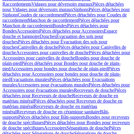
Raccordements
Vidages pour déversoirs muraux
Pièces détachées
pour Vidages pour déversoirs muraux
Siphons
Pièces détachées pour
Siphons
Coudes de raccordement
Pièces détachées pour Coudes de
raccordement
Manchon de raccordement
Pièces détachées pour
Manchon de raccordement
Bondes
Pièces détachées pour
Bondes
Accessoires
Pièces détachées pour Accessoires
Espace
douche et baignoire
Douches
Évacuation des sols pour
douches
Pièces détachées pour Évacuation des sols pour
douches
Canivelles de douche
Pièces détachées pour Canivelles de
douche
Accessoires pour canivelles de douche
Pièces détachées pour
Accessoires pour canivelles de douche
Bondes pour douche de
plain-pied
Pièces détachées pour Bondes pour douche de plain-
pied
Accessoires pour bondes pour douche de plain-pied
Pièces
détachées pour Accessoires pour bondes pour douche de plain-
pied
Evacuations murales
Pièces détachées pour Evacuations
murales
Accessoires pour évacuations murales
Pièces détachées pour
Accessoires pour évacuations murales
Receveurs de douche
Pièces
détachées pour Receveurs de douche
Receveurs de douche en
matériau minéral
Pièces détachées pour Receveurs de douche en
matériau minéral
Receveurs de douche en matériau
minéral
Receveurs de douche en céramique sanitaire
Bâti-
supports
Pièces détachées pour Bâti-supports
Bondes pour receveurs
de douche spécifiques
Pièces détachées pour Bondes pour receveurs
de douche spécifiques
Accessoires
Séparations de douche
Pièces
détachées pour Séparations de douche
Séparations de douche