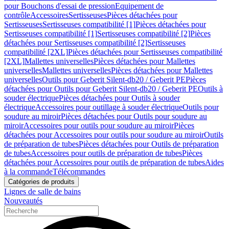
pour Bouchons d'essai de pression
Equipement de
contrôle
Accessoires
Sertisseuses
Pièces détachées pour
Sertisseuses
Sertisseuses compatibilité [1]
Pièces détachées pour
Sertisseuses compatibilité [1]
Sertisseuses compatibilité [2]
Pièces
détachées pour Sertisseuses compatibilité [2]
Sertisseuses
compatibilité [2XL]
Pièces détachées pour Sertisseuses compatibilité
[2XL]
Mallettes universelles
Pièces détachées pour Mallettes
universelles
Mallettes universelles
Pièces détachées pour Mallettes
universelles
Outils pour Geberit Silent-db20 / Geberit PE
Pièces
détachées pour Outils pour Geberit Silent-db20 / Geberit PE
Outils à
souder électrique
Pièces détachées pour Outils à souder
électrique
Accessoires pour outillage à souder électrique
Outils pour
soudure au miroir
Pièces détachées pour Outils pour soudure au
miroir
Accessoires pour outils pour soudure au miroir
Pièces
détachées pour Accessoires pour outils pour soudure au miroir
Outils
de préparation de tubes
Pièces détachées pour Outils de préparation
de tubes
Accessoires pour outils de préparation de tubes
Pièces
détachées pour Accessoires pour outils de préparation de tubes
Aides
à la commande
Télécommandes
Catégories de produits
Lignes de salle de bains
Nouveautés