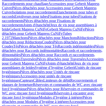
Raccordements pour chauffage
Accessoires pour Geberit Mapress
Cuivre
Pièces détachées pour Accessoires pour Geberit Mapress
Cuivre
Isolations pour raccordements
Etanchements pour tubes et
raccords
Enjoliveurs pour tubes
Fixations pour tubes
Fixations de
raccordements
Pièces détachées pour Fixations de
raccordements
Joints d'étanchéité
Jeux de vis pour assemblages à
bride
Geberit Mapress CuNiFe
Geberit Mapress CuNiFe
Pièces
détachées pour Geberit Mapress CuNiFe
Tubes
2.1972
Manchons
Pièces détachées pour Manchons
Réductions
Pièces
détachées pour Réductions
Coudes
Pièces détachées pour
Coudes
Tés
Pièces détachées pour Tés
Raccords indémontables
Pièces
détachées pour Raccords indémontables
Raccords et raccordements,
démontables
Pièces détachées pour Raccords et raccordements,
démontables
Traversées
Pièces détachées pour Traversées
Accessoires
pour Geberit Mapress CuNiFe
Joints d'étanchéité
Jeux de vis pour
assemblages de brides
Système d’hygiène Geberit
Unités de rinçage
hygiéniques
Pièces détachées pour Unités de rinçage
hygiéniques
Accessoires pour unités de rinçage
hygiéniques
Capteurs
Câbles
Limiteurs de débit
Recouvrements et
plaques de fermeture
Réservoirs et commandes de WC avec rinçage
forcé hygiénique
Pièces détachées pour Réservoirs et commandes de
WC avec rinçage forcé hygiénique
Réservoirs à encastrer avec
rinçage forcé hygiénique
Modules d’hygiène à intégrer
Pièces
détachées pour Modules d’hygiène à intégrer
Accessoires pour
réservoirs et commandes de WC avec rinçage forcé