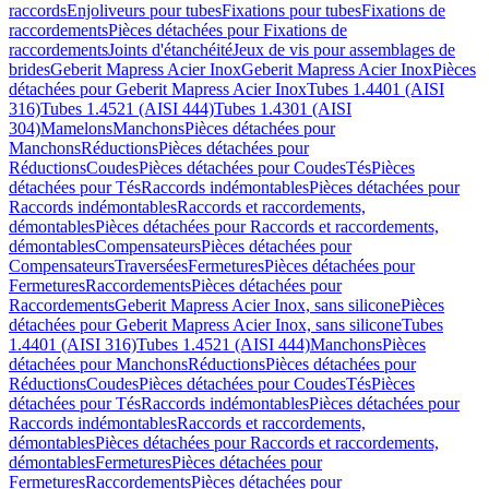
raccords
Enjoliveurs pour tubes
Fixations pour tubes
Fixations de
raccordements
Pièces détachées pour Fixations de
raccordements
Joints d'étanchéité
Jeux de vis pour assemblages de
brides
Geberit Mapress Acier Inox
Geberit Mapress Acier Inox
Pièces
détachées pour Geberit Mapress Acier Inox
Tubes 1.4401 (AISI
316)
Tubes 1.4521 (AISI 444)
Tubes 1.4301 (AISI
304)
Mamelons
Manchons
Pièces détachées pour
Manchons
Réductions
Pièces détachées pour
Réductions
Coudes
Pièces détachées pour Coudes
Tés
Pièces
détachées pour Tés
Raccords indémontables
Pièces détachées pour
Raccords indémontables
Raccords et raccordements,
démontables
Pièces détachées pour Raccords et raccordements,
démontables
Compensateurs
Pièces détachées pour
Compensateurs
Traversées
Fermetures
Pièces détachées pour
Fermetures
Raccordements
Pièces détachées pour
Raccordements
Geberit Mapress Acier Inox, sans silicone
Pièces
détachées pour Geberit Mapress Acier Inox, sans silicone
Tubes
1.4401 (AISI 316)
Tubes 1.4521 (AISI 444)
Manchons
Pièces
détachées pour Manchons
Réductions
Pièces détachées pour
Réductions
Coudes
Pièces détachées pour Coudes
Tés
Pièces
détachées pour Tés
Raccords indémontables
Pièces détachées pour
Raccords indémontables
Raccords et raccordements,
démontables
Pièces détachées pour Raccords et raccordements,
démontables
Fermetures
Pièces détachées pour
Fermetures
Raccordements
Pièces détachées pour