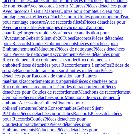
raccords filetés
Clapets de non retour
Pièces détachées pour Clapets
de non retour
Avec raccords à sertir Mapress
Pièces détachées pour
Avec raccords à sertir Mapress
Unités pour compteur d'eau pour
montage encastré
Pièces détachées pour Unités pour compteur d'eau
pour montage encastré
Avec raccords filetés
Pièces détachées pour
Avec raccords filetés
Soupapes d'évacuation d'air pour
chauffage
Purgeurs rapides
Systèmes de canalisation pour
l’évacuation
Geberit Silent-db20
Tubes
Raccords
Pièces détachées
pour Raccords
Coudes
Embranchements
Pièces détachées pour
Embranchements
Réductions
Pièces de nettoyage
Pièces détachées
pour Pièces de nettoyage
Raccordements
Pièces détachées pour
Raccordements
Raccordements à souder
Raccordements à
emboîter
Pièces détachées pour Raccordements à emboîter
Brides de
serrage
Raccords de transition sur d’autres matériaux
Pièces
détachées pour Raccords de transition sur d’autres
matériaux
Raccordements aux appareils
Pièces détachées pour
Raccordements aux appareils
Coudes de raccordement
Pièces
détachées pour Coudes de raccordement
Manchons de raccordement
à emboîter
Pièces détachées pour Manchons de raccordement à
emboîter
Accessoires
Colliers
Fixations pour
colliers
Fermetures
Joints
Consommables
Geberit Silent-
PP
Tubes
Pièces détachées pour Tubes
Raccords
Pièces détachées
pour Raccords
Coudes
Pièces détachées pour
Coudes
Embranchements
Pièces détachées pour
Embranchements
Réductions
Pièces détachées pour