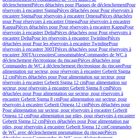
déclenchement
Pièces détachées pour Plaques de déclenchement
Pour
réservoirs à encastrer Sigma
Pièces détachées pour Pour réservoirs à
encastrer Sigma
Pour réservoirs à encastrer Omega
Pièces détachées
pour Pour réservoirs à encastrer Omega
Pour réservoirs à encastrer
Kappa
Pièces détachées pour Pour réservoirs à encastrer Kappa
Pour
réservoirs à encastrer Delta
Pièces détachées pour Pour réservoirs à
encastrer Delta
Pour les réservoirs à encastrer Twinline
Pièces
détachées pour Pour les réservoirs à encastrer Twinline
Pour
réservoirs à encastrer 300T
Pièces détachées pour Pour réservoirs à
encastrer 300T
Accessoires
Consommables
Commandes de WC à
déclenchement électronique du rinçage
Pièces détachées pour
Commandes de WC à déclenchement électronique du rinçage
Pour
alimentation sur secteur, pour réservoirs à encastrer Geberit Sigma
12 cm
Pièces détachées pour Pour alimentation sur secteur, pour
réservoirs à encastrer Geberit Sigma 12 cm
Pour alimentation sur
secteur, pour réservoirs à encastrer Geberit Sigma 8 cm
Pièces
détachées pour Pour alimentation sur secteur, pour réservoirs à
encastrer Geberit Sigma 8 cm
Pour alimentation sur secteur, pour
réservoirs à encastrer Geberit Omega 12 cm
Pièces détachées pour
Pour alimentation sur secteur, pour réservoirs à encastrer Geberit
Omega 12 cm
Pour alimentation par piles, pour réservoirs à encastrer
Geberit Sigma 12 cm
Pièces détachées pour Pour alimentation par
piles, pour réservoirs à encastrer Geberit Sigma 12 cm
Commandes
de WC avec déclenchement pneumatique du rinçage
Pièces
détachées pour Commandes de WC avec déclenchement