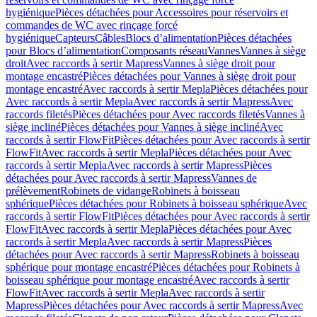
hygiénique
Pièces détachées pour Accessoires pour réservoirs et
commandes de WC avec rinçage forcé
hygiénique
Capteurs
Câbles
Blocs d’alimentation
Pièces détachées
pour Blocs d’alimentation
Composants réseau
Vannes
Vannes à siège
droit
Avec raccords à sertir Mapress
Vannes à siège droit pour
montage encastré
Pièces détachées pour Vannes à siège droit pour
montage encastré
Avec raccords à sertir Mepla
Pièces détachées pour
Avec raccords à sertir Mepla
Avec raccords à sertir Mapress
Avec
raccords filetés
Pièces détachées pour Avec raccords filetés
Vannes à
siège incliné
Pièces détachées pour Vannes à siège incliné
Avec
raccords à sertir FlowFit
Pièces détachées pour Avec raccords à sertir
FlowFit
Avec raccords à sertir Mepla
Pièces détachées pour Avec
raccords à sertir Mepla
Avec raccords à sertir Mapress
Pièces
détachées pour Avec raccords à sertir Mapress
Vannes de
prélèvement
Robinets de vidange
Robinets à boisseau
sphérique
Pièces détachées pour Robinets à boisseau sphérique
Avec
raccords à sertir FlowFit
Pièces détachées pour Avec raccords à sertir
FlowFit
Avec raccords à sertir Mepla
Pièces détachées pour Avec
raccords à sertir Mepla
Avec raccords à sertir Mapress
Pièces
détachées pour Avec raccords à sertir Mapress
Robinets à boisseau
sphérique pour montage encastré
Pièces détachées pour Robinets à
boisseau sphérique pour montage encastré
Avec raccords à sertir
FlowFit
Avec raccords à sertir Mepla
Avec raccords à sertir
Mapress
Pièces détachées pour Avec raccords à sertir Mapress
Avec