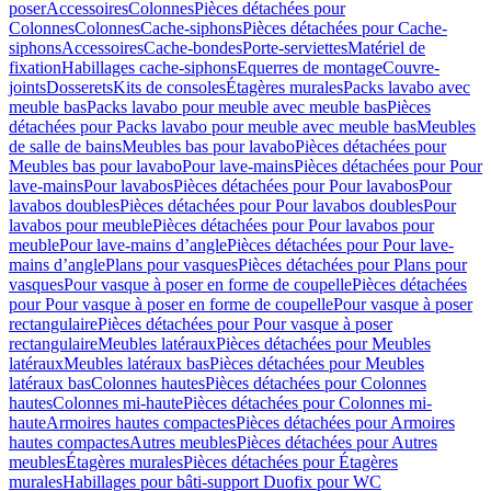
poser
Accessoires
Colonnes
Pièces détachées pour
Colonnes
Colonnes
Cache-siphons
Pièces détachées pour Cache-
siphons
Accessoires
Cache-bondes
Porte-serviettes
Matériel de
fixation
Habillages cache-siphons
Equerres de montage
Couvre-
joints
Dosserets
Kits de consoles
Étagères murales
Packs lavabo avec
meuble bas
Packs lavabo pour meuble avec meuble bas
Pièces
détachées pour Packs lavabo pour meuble avec meuble bas
Meubles
de salle de bains
Meubles bas pour lavabo
Pièces détachées pour
Meubles bas pour lavabo
Pour lave-mains
Pièces détachées pour Pour
lave-mains
Pour lavabos
Pièces détachées pour Pour lavabos
Pour
lavabos doubles
Pièces détachées pour Pour lavabos doubles
Pour
lavabos pour meuble
Pièces détachées pour Pour lavabos pour
meuble
Pour lave-mains d’angle
Pièces détachées pour Pour lave-
mains d’angle
Plans pour vasques
Pièces détachées pour Plans pour
vasques
Pour vasque à poser en forme de coupelle
Pièces détachées
pour Pour vasque à poser en forme de coupelle
Pour vasque à poser
rectangulaire
Pièces détachées pour Pour vasque à poser
rectangulaire
Meubles latéraux
Pièces détachées pour Meubles
latéraux
Meubles latéraux bas
Pièces détachées pour Meubles
latéraux bas
Colonnes hautes
Pièces détachées pour Colonnes
hautes
Colonnes mi-haute
Pièces détachées pour Colonnes mi-
haute
Armoires hautes compactes
Pièces détachées pour Armoires
hautes compactes
Autres meubles
Pièces détachées pour Autres
meubles
Étagères murales
Pièces détachées pour Étagères
murales
Habillages pour bâti-support Duofix pour WC