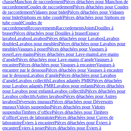
chasse
Manchon de raccordement
Pièces détachées pour Manchon de
raccordement
Coudes de raccordement
Pièces détachées pour Coudes
de raccordement
Vidages pour bidet
Pièces détachées pour Vidages
pour bidet
Siphons en tube coudé
Pièces détachées pour Siphons en
tube coudé
Coudes de
raccordement
Recouvrements
Raccordements
Joints
Douilles à
braser
Pièces détachées pour Douilles à braser
Espace
lavabo
Lavabos
Lavabos
Pièces détachées pour Lavabos
Lavabos
doubles
Lavabos pour meubles
Pièces détachées pour Lavabos pour
meubles
Vasques à poser
Pièces détachées pour Vasques à
poser
Lave-mains
Pièces détachées pour Lave-mains
Lave-mains
d’angle
Pièces détachées pour Lave-mains d’angle
Vasques à
encastrer
Pièces détachées pour Vasques à encastrer
Vasques à
encastrer par le dessous
Pièces détachées pour Vasques à encastrer
par le dessous
Lavabos d’angle
Pièces détachées pour Lavabos
d’angle
Lavabos collectifs
Lavabos adaptés PMR
Pièces détachées
pour Lavabos adaptés PMR
Lavabos pour enfants
Pièces détachées
pour Lavabos pour enfants
Lavabos collectifs
Pièces détachées pour
Lavabos collectifs
Autres lavabos
Pièces détachées pour Autres
lavabos
Déversoirs muraux
Pièces détachées pour Déversoirs
muraux
Vidoirs suspendus
Pièces détachées pour Vidoirs
suspendus
Timbres dʼoffice
Pièces détachées pour Timbres
dʼoffice
Cuves de laboratoire
Pièces détachées pour Cuves de
laboratoire
Éviers à encastrer
Pièces détachées pour Éviers à
encastrer
Éviers à poser
Pièces détachées pour Éviers à