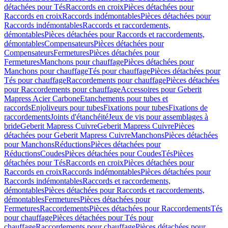
détachées pour Tés
Raccords en croix
Pièces détachées pour
Raccords en croix
Raccords indémontables
Pièces détachées pour
Raccords indémontables
Raccords et raccordements,
démontables
Pièces détachées pour Raccords et raccordements,
démontables
Compensateurs
Pièces détachées pour
Compensateurs
Fermetures
Pièces détachées pour
Fermetures
Manchons pour chauffage
Pièces détachées pour
Manchons pour chauffage
Tés pour chauffage
Pièces détachées pour
Tés pour chauffage
Raccordements pour chauffage
Pièces détachées
pour Raccordements pour chauffage
Accessoires pour Geberit
Mapress Acier Carbone
Etanchements pour tubes et
raccords
Enjoliveurs pour tubes
Fixations pour tubes
Fixations de
raccordements
Joints d'étanchéité
Jeux de vis pour assemblages à
bride
Geberit Mapress Cuivre
Geberit Mapress Cuivre
Pièces
détachées pour Geberit Mapress Cuivre
Manchons
Pièces détachées
pour Manchons
Réductions
Pièces détachées pour
Réductions
Coudes
Pièces détachées pour Coudes
Tés
Pièces
détachées pour Tés
Raccords en croix
Pièces détachées pour
Raccords en croix
Raccords indémontables
Pièces détachées pour
Raccords indémontables
Raccords et raccordements,
démontables
Pièces détachées pour Raccords et raccordements,
démontables
Fermetures
Pièces détachées pour
Fermetures
Raccordements
Pièces détachées pour Raccordements
Tés
pour chauffage
Pièces détachées pour Tés pour
chauffage
Raccordements pour chauffage
Pièces détachées pour