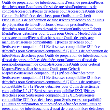
Outils de préparation de tubes
Bouchons d’essai de pression
Pièces
détachées pour Bouchons d’essai de pression
Équipements de
contrôle
Accessoires
Pièces détachées pour Accessoires
Outils pour
Geberit PushFit
Pièces détachées pour Outils pour Geberit
PushFit
Outils de préparation de tubes
Pièces détachées pour Outils
de préparation de tubes
Bouchons d'essai de pression
Pièces
détachées pour Bouchons d'essai de pression
Outils pour Geberit
Mepla
Pièces détachées pour Outils pour Geberit Mepla
Outils de
sertissage manuel
Pièces détachées pour Outils de sertissage
manuel
Sertisseuses compatibilité [1]
Pièces détachées pour
Sertisseuses compatibilité [1]
Sertisseuses compatibilité [2]
Pièces
détachées pour Sertisseuses compatibilité [2]
Outils de préparation de
tubes
Pièces détachées pour Outils de préparation de tubes
Bouchons
d'essai de pression
Pièces détachées pour Bouchons d'essai de
pression
Équipement de contrôle
Accessoires
Outils pour Geberit
Mapress
Pièces détachées pour Outils pour Geberit
Mapress
Sertisseuses compatibilité [1]
Pièces détachées pour
Sertisseuses compatibilité [1]
Sertisseuses compatibilité [2]
Pièces
détachées pour Sertisseuses compatibilité [2]
Outils de sertissage
compatibilité [1] / [2]
Pièces détachées pour Outils de sertissage
compatibilité [1] / [2]
Sertisseuses compatibilité [2XL]
Pièces
détachées pour Sertisseuses compatibilité [2XL]
Sertisseuses
compatibilité [3]
Pièces détachées pour Sertisseuses compatibilité
[3]
Outils de préparation de tubes
Pièces détachées pour Outils de
préparation de tubes
Bouchons d'essai de pression
Pièces détachées