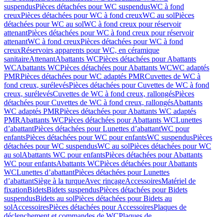
suspendus
Pièces détachées pour WC suspendus
WC à fond
creux
Pièces détachées pour WC à fond creux
WC au sol
Pièces
détachées pour WC au sol
WC à fond creux pour réservoir
attenant
Pièces détachées pour WC à fond creux pour réservoir
attenant
WC à fond creux
Pièces détachées pour WC à fond
creux
Réservoirs apparents pour WC, en céramique
sanitaire
Attenant
Abattants WC
Pièces détachées pour Abattants
WC
Abattants WC
Pièces détachées pour Abattants WC
WC adaptés
PMR
Pièces détachées pour WC adaptés PMR
Cuvettes de WC à
fond creux, surélevés
Pièces détachées pour Cuvettes de WC à fond
creux, surélevés
Cuvettes de WC à fond creux, rallongés
Pièces
détachées pour Cuvettes de WC à fond creux, rallongés
Abattants
WC adaptés PMR
Pièces détachées pour Abattants WC adaptés
PMR
Abattants WC
Pièces détachées pour Abattants WC
Lunettes
d’abattant
Pièces détachées pour Lunettes d’abattant
WC pour
enfants
Pièces détachées pour WC pour enfants
WC suspendus
Pièces
détachées pour WC suspendus
WC au sol
Pièces détachées pour WC
au sol
Abattants WC pour enfants
Pièces détachées pour Abattants
WC pour enfants
Abattants WC
Pièces détachées pour Abattants
WC
Lunettes d’abattant
Pièces détachées pour Lunettes
d’abattant
Siège à la turque
Avec rinçage
Accessoires
Matériel de
fixation
Bidets
Bidets suspendus
Pièces détachées pour Bidets
suspendus
Bidets au sol
Pièces détachées pour Bidets au
sol
Accessoires
Pièces détachées pour Accessoires
Plaques de
déclenchement et commandes de WC
Plaques de