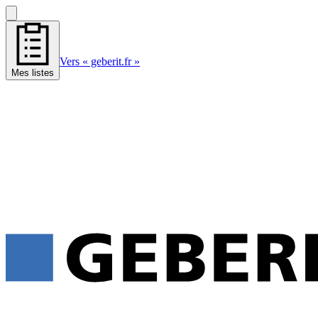
Vers « geberit.fr »
Mes listes