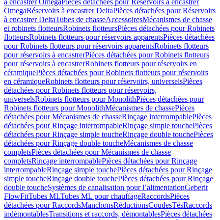
à encastrer Omega
Pièces détachées pour Réservoirs à encastrer
Omega
Réservoirs à encastrer Delta
Pièces détachées pour Réservoirs
à encastrer Delta
Tubes de chasse
Accessoires
Mécanismes de chasse
et robinets flotteurs
Robinets flotteurs
Pièces détachées pour Robinets
flotteurs
Robinets flotteurs pour réservoirs apparents
Pièces détachées
pour Robinets flotteurs pour réservoirs apparents
Robinets flotteurs
pour réservoirs à encastrer
Pièces détachées pour Robinets flotteurs
pour réservoirs à encastrer
Robinets flotteurs pour réservoirs en
céramique
Pièces détachées pour Robinets flotteurs pour réservoirs
en céramique
Robinets flotteurs pour réservoirs, universels
Pièces
détachées pour Robinets flotteurs pour réservoirs,
universels
Robinets flotteurs pour Monolith
Pièces détachées pour
Robinets flotteurs pour Monolith
Mécanismes de chasse
Pièces
détachées pour Mécanismes de chasse
Rinçage interrompable
Pièces
détachées pour Rinçage interrompable
Rinçage simple touche
Pièces
détachées pour Rinçage simple touche
Rinçage double touche
Pièces
détachées pour Rinçage double touche
Mécanismes de chasse
complets
Pièces détachées pour Mécanismes de chasse
complets
Rinçage interrompable
Pièces détachées pour Rinçage
interrompable
Rinçage simple touche
Pièces détachées pour Rinçage
simple touche
Rinçage double touche
Pièces détachées pour Rinçage
double touche
Systèmes de canalisation pour l’alimentation
Geberit
FlowFit
Tubes ML
Tubes ML pour chauffage
Raccords
Pièces
détachées pour Raccords
Manchons
Réductions
Coudes
Tés
Raccords
indémontables
Transitions et raccords, démontables
Pièces détachées