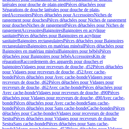
latérales pour douche de plain-pied
Pièces détachées pour
Séparations de douche latérales pour douche de plain-
pied
Accessoires
Pièces détachées pour Accessoires
Niches de
rangement pour douches
Pièces détachées pour Niches de rangement
pour douches
Niches de rangement
Pièces détachées pour Niches de
rangement
Accessoires
Baignoires
Baignoires en acrylique
sanitaire
Pièces détachées pour Baignoires en acrylique
sanitaire
Baignoires rectangulaires
Pièces détachées pour Baignoires
rectangulaires
Baignoires en matériau minéral
Pièces détachées pour
Baignoires en matériau minéral
Baignoires pour bébés
Pièces
détachées pour Baignoires pour bébés
Accessoires
Kits de
réparation
Raccordements des appareils pour douches et
baignoires
Vidages pour receveurs de douche, d52
Pièces détachées
pour Vidages pour receveurs de douche, d52
Avec cache-
bonde
Pièces détachées pour Avec cache-bonde
Vidages pour
receveurs de douche, d62
Pièces détachées pour Vidages pour
receveurs de douche, d62
Avec cache-bonde
Pièces détachées pour
Avec cache-bonde
Vidages pour receveurs de douche, d90
Pièces
détachées pour Vidages pour receveurs de douche, d90
Avec cache-
bonde
Pièces détachées pour Avec cache-bonde
Sans cache-
bonde
Pièces détachées pour Sans cache-bonde
Cache-bondes
Pièces
détachées pour Cache-bondes
Vidages pour receveurs de douche
Sestra
Pièces détachées pour Vidages pour receveurs de douche
Sestra
Sans cache-bonde
Pièces détachées pour Sans cache-
bonde
Vidages pour baignoires, d52
Pièces détachées pour Vidages