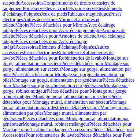
suspendu
Accessoires
Compartiments de tiroirs et casiers de
rangement
Porte-serviettes et crochets porte-serviettes
Éléments
d’éclairage
Poignées
Jeux de pieds
Tableaux magnétiques
Prises
électriques
Autres accessoires
Miroirs et armoires et
toilette
Miroirs
Pièces détachées pour Miroirs
Avec éclairage
intégré
Pièces détachées pour Avec éclairage intégré
Armoires de
toilette
Pièces détachées pour Armoires de toilette
Avec éclairage
intégré
Pièces détachées pour Avec éclairage
intégré
Accessoires
Éléments d’éclairage
Poignées
Autres
accessoires
Prises électriques
Robinetteries
Robinetteries de
lavabo
Pièces détachées pour Robinetteries de lavabo
Montage sur
gorge, alimentation sur secteur
Pièces détachées pour Montage sur
gorge, alimentation sur secteur
Montage sur gorge, alimentation par
piles
Pièces détachées pour Montage sur gorge, alimentation par
piles
Montage sur gorge, alimentation par générateur
Pièces détachées
pour Montage sur gorge, alimentation par générateur
Montage sur
gorge, robinet mitigeur
Pièces détachées pour Montage sur gorge,
robinet mitigeur
Montage mural, alimentation sur secteur
Pièces
détachées pour Montage mural, alimentation sur secteur
Montage
mural, alimentation par piles
Pièces détachées pour Montage mural,
alimentation par piles
Montage mural, alimentation par
générateur
Pièces détachées pour Montage mural, alimentation par
générateur
Montage mural, robinet mélangeur
Pièces détachées pour
Montage mural, robinet mélangeur
Accessoires
Pièces détachées pour
Accessoires
Pour robinetteries de lavabo
Pièces détachées pour Pour