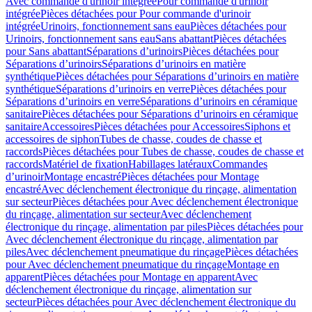
Avec commande d'urinoir intégrée
Pour commande d'urinoir
intégrée
Pièces détachées pour Pour commande d'urinoir
intégrée
Urinoirs, fonctionnement sans eau
Pièces détachées pour
Urinoirs, fonctionnement sans eau
Sans abattant
Pièces détachées
pour Sans abattant
Séparations d’urinoirs
Pièces détachées pour
Séparations d’urinoirs
Séparations d’urinoirs en matière
synthétique
Pièces détachées pour Séparations d’urinoirs en matière
synthétique
Séparations d’urinoirs en verre
Pièces détachées pour
Séparations d’urinoirs en verre
Séparations d’urinoirs en céramique
sanitaire
Pièces détachées pour Séparations d’urinoirs en céramique
sanitaire
Accessoires
Pièces détachées pour Accessoires
Siphons et
accessoires de siphon
Tubes de chasse, coudes de chasse et
raccords
Pièces détachées pour Tubes de chasse, coudes de chasse et
raccords
Matériel de fixation
Habillages latéraux
Commandes
dʼurinoir
Montage encastré
Pièces détachées pour Montage
encastré
Avec déclenchement électronique du rinçage, alimentation
sur secteur
Pièces détachées pour Avec déclenchement électronique
du rinçage, alimentation sur secteur
Avec déclenchement
électronique du rinçage, alimentation par piles
Pièces détachées pour
Avec déclenchement électronique du rinçage, alimentation par
piles
Avec déclenchement pneumatique du rinçage
Pièces détachées
pour Avec déclenchement pneumatique du rinçage
Montage en
apparent
Pièces détachées pour Montage en apparent
Avec
déclenchement électronique du rinçage, alimentation sur
secteur
Pièces détachées pour Avec déclenchement électronique du