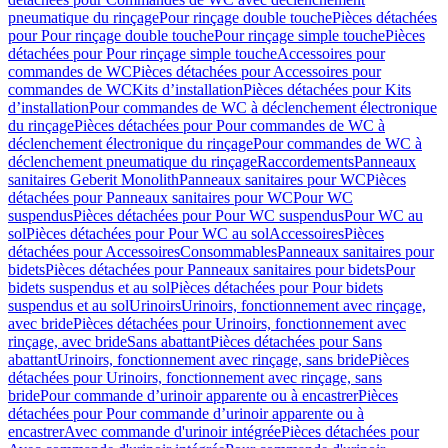
pneumatique du rinçage
Pour rinçage double touche
Pièces détachées
pour Pour rinçage double touche
Pour rinçage simple touche
Pièces
détachées pour Pour rinçage simple touche
Accessoires pour
commandes de WC
Pièces détachées pour Accessoires pour
commandes de WC
Kits d’installation
Pièces détachées pour Kits
d’installation
Pour commandes de WC à déclenchement électronique
du rinçage
Pièces détachées pour Pour commandes de WC à
déclenchement électronique du rinçage
Pour commandes de WC à
déclenchement pneumatique du rinçage
Raccordements
Panneaux
sanitaires Geberit Monolith
Panneaux sanitaires pour WC
Pièces
détachées pour Panneaux sanitaires pour WC
Pour WC
suspendus
Pièces détachées pour Pour WC suspendus
Pour WC au
sol
Pièces détachées pour Pour WC au sol
Accessoires
Pièces
détachées pour Accessoires
Consommables
Panneaux sanitaires pour
bidets
Pièces détachées pour Panneaux sanitaires pour bidets
Pour
bidets suspendus et au sol
Pièces détachées pour Pour bidets
suspendus et au sol
Urinoirs
Urinoirs, fonctionnement avec rinçage,
avec bride
Pièces détachées pour Urinoirs, fonctionnement avec
rinçage, avec bride
Sans abattant
Pièces détachées pour Sans
abattant
Urinoirs, fonctionnement avec rinçage, sans bride
Pièces
détachées pour Urinoirs, fonctionnement avec rinçage, sans
bride
Pour commande d’urinoir apparente ou à encastrer
Pièces
détachées pour Pour commande d’urinoir apparente ou à
encastrer
Avec commande d'urinoir intégrée
Pièces détachées pour